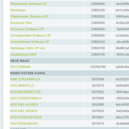
Pleidelsheim Schleuse UP
23800400
6e183f4b
Plochingen
23800100
be7ce40e
Poppenweiler Schleuse UP
23800300
f4854a4c
Rockenau SKA
23800690
4c00a166
Rockenau Schleuse UP
23800680
5ab4f00f
Schwabenheim Schleuse UP
23800800
ec9d3a4d
Untertürkheim Schleuse UP
23800220
a5ca02fb
Wieblingen Wehr UP neu
23800780
66d887a6
Ziegelhausen AMS
23800745
3944c1fd
NEUE MAAS
ROTTERDAM
123456786
a269e3be
NORD-OSTSEE-KANAL
AWK STROHBRÜCK
5970069
0e192297
NOK BREIHOLZ
5970075
4a904d59
NOK BRUNSBÜTTEL
5970091
85fc0dac
NOK DÜKERSWISCH
5970085
3954300d
NOK KIEL AUSSEN
5650068
6dc44585
NOK KIEL BINNEN
5979020
8af24d6a
NOK KÖNIGSFÖRDE
5970067
d0ec2790
NOK RENDSBURG
5970074
8c8afb56