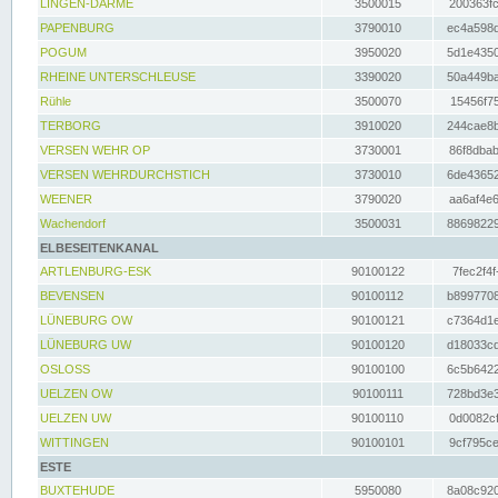
LINGEN-DARME
3500015
200363fc
PAPENBURG
3790010
ec4a598d
POGUM
3950020
5d1e4350
RHEINE UNTERSCHLEUSE
3390020
50a449ba
Rühle
3500070
15456f75
TERBORG
3910020
244cae8b
VERSEN WEHR OP
3730001
86f8dbab
VERSEN WEHRDURCHSTICH
3730010
6de43652
WEENER
3790020
aa6af4e6
Wachendorf
3500031
88698229
ELBESEITENKANAL
ARTLENBURG-ESK
90100122
7fec2f4f
BEVENSEN
90100112
b8997708
LÜNEBURG OW
90100121
c7364d1e
LÜNEBURG UW
90100120
d18033cd
OSLOSS
90100100
6c5b6422
UELZEN OW
90100111
728bd3e3
UELZEN UW
90100110
0d0082cf
WITTINGEN
90100101
9cf795ce
ESTE
BUXTEHUDE
5950080
8a08c920