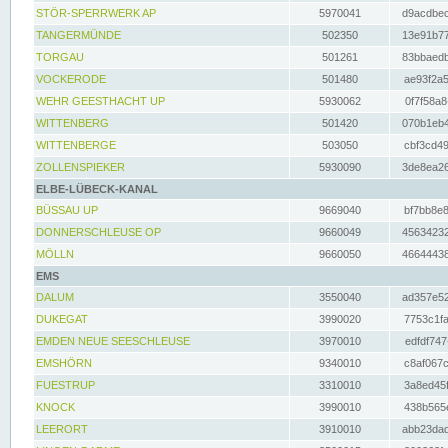
STÖR-SPERRWERK AP
5970041
d9acdbec
TANGERMÜNDE
502350
13e91b77
TORGAU
501261
83bbaedb
VOCKERODE
501480
ae93f2a5
WEHR GEESTHACHT UP
5930062
0f7f58a8
WITTENBERG
501420
070b1eb4
WITTENBERGE
503050
cbf3cd49
ZOLLENSPIEKER
5930090
3de8ea26
ELBE-LÜBECK-KANAL
BÜSSAU UP
9669040
bf7bb8e8
DONNERSCHLEUSE OP
9660049
45634232
MÖLLN
9660050
46644438
EMS
DALUM
3550040
ad357e52
DUKEGAT
3990020
7753c1fa
EMDEN NEUE SEESCHLEUSE
3970010
edfdf747
EMSHÖRN
9340010
c8af067c
FUESTRUP
3310010
3a8ed45f
KNOCK
3990010
438b565e
LEERORT
3910010
abb23dad