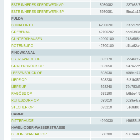
ESTE INNERES SPERRWERK AP
5950082
227b83f7
ESTE INNERES SPERRWERK BP
5950081
5fea1a12
FULDA
BONAFORTH
42900201
23721dfd
GREBENAU
42700202
acd63934
GUNTERSHAUSEN
42900100
213a585d
ROTENBURG
42700100
d1ba62a4
FINOWKANAL
EBERSWALDE OP
693170
3cd46cc7
GRAFENBRÜCK OP
693050
547422fb
LEESENBRÜCK OP
693030
f099ce74
LIEPE OP
693230
6f81b35f
LIEPE UP
693240
79d783d3
RAGÖSE OP
693190
b6bbe4f8
RUHLSDORF OP
693010
6629a4ca
STECHER OP
693210
516fbf8c
HAMME
RITTERHUDE
4940030
f49855d8
HAVEL-ODER-WASSERSTRASSE
BERLIN-SPANDAU OP
580300
e607a4b6