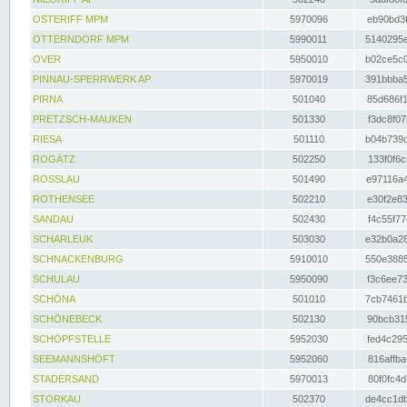
OSTERIFF MPM
5970096
eb90bd3f
OTTERNDORF MPM
5990011
5140295e
OVER
5950010
b02ce5c0
PINNAU-SPERRWERK AP
5970019
391bbba5
PIRNA
501040
85d686f1
PRETZSCH-MAUKEN
501330
f3dc8f07
RIESA
501110
b04b739d
ROGÄTZ
502250
133f0f6c
ROSSLAU
501490
e97116a4
ROTHENSEE
502210
e30f2e83
SANDAU
502430
f4c55f77
SCHARLEUK
503030
e32b0a28
SCHNACKENBURG
5910010
550e3885
SCHULAU
5950090
f3c6ee73
SCHÖNA
501010
7cb7461b
SCHÖNEBECK
502130
90bcb315
SCHÖPFSTELLE
5952030
fed4c295
SEEMANNSHÖFT
5952060
816affba
STADERSAND
5970013
80f0fc4d
STORKAU
502370
de4cc1db