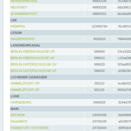
HERRENHAUSEN
48800108
8134af78
NEUSTADT
48800200
dda39817
SCHWARMSTEDT
48800301
8e16bd66
LEK
KRIMPEN
123456784
f5c96f13
LESUM
WASSERHORST
4930010
76844306
LANDWEHRKANAL
BERLIN-OBERSCHLEUSE OP
586600
24ce3282
BERLIN-OBERSCHLEUSE UP
586610
c42ad3df
BERLIN-UNTERSCHLEUSE OP
586620
503ad891
BERLIN-UNTERSCHLEUSE UP
586630
d198c901
LYCHENER GEWÄSSER
HIMMELPFORT OP
581110
bcdfa310
HIMMELPFORT UP
581120
9592d736
LÜHE
HORNEBURG
5960020
3244d787
MAIN
ASTHEIM
24300406
3de69bf8
FAULBACH
24700109
a919f57f
FRANKFURT OSTHAFEN
24700404
66ff3eb4