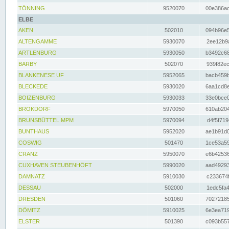
TÖNNING
9520070
00e386ac
ELBE
AKEN
502010
094b96e5
ALTENGAMME
5930070
2ee12b9a
ARTLENBURG
5930050
b3492c68
BARBY
502070
939f82ec
BLANKENESE UF
5952065
bacb459b
BLECKEDE
5930020
6aa1cd8e
BOIZENBURG
5930033
33e0bce0
BROKDORF
5970050
610ab204
BRUNSBÜTTEL MPM
5970094
d4f5f719
BUNTHAUS
5952020
ae1b91d0
COSWIG
501470
1ce53a59
CRANZ
5950070
e6b42536
CUXHAVEN STEUBENHÖFT
5990020
aad49293
DAMNATZ
5910030
c233674f
DESSAU
502000
1edc5fa4
DRESDEN
501060
70272185
DÖMITZ
5910025
6e3ea719
ELSTER
501390
c093b557