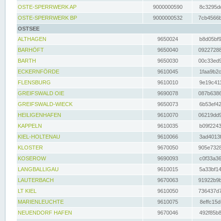
OSTE-SPERRWERK AP
9000000590
8c3295dc
OSTE-SPERRWERK BP
9000000532
7cb4566b
OSTSEE
ALTHAGEN
9650024
b8d05bf9
BARHÖFT
9650040
09227288
BARTH
9650030
00c33ed9
ECKERNFÖRDE
9610045
1faa9b2c
FLENSBURG
9610010
9e19c411
GREIFSWALD OIE
9690078
087b6386
GREIFSWALD-WIECK
9650073
6b53ef42
HEILIGENHAFEN
9610070
06219dd9
KAPPELN
9610035
b09f2243
KIEL-HOLTENAU
9610066
3ad4013f
KLOSTER
9670050
905e7328
KOSEROW
9690093
c0f33a36
LANGBALLIGAU
9610015
5a33bf14
LAUTERBACH
9670063
91922b9b
LT KIEL
9610050
736437d7
MARIENLEUCHTE
9610075
8effc15d
NEUENDORF HAFEN
9670046
492f85b8