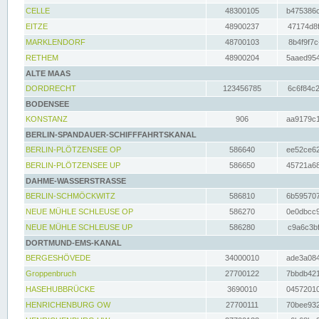
CELLE
48300105
b475386c
EITZE
48900237
47174d8f
MARKLENDORF
48700103
8b4f9f7c
RETHEM
48900204
5aaed954
ALTE MAAS
DORDRECHT
123456785
6c6f84c2
BODENSEE
KONSTANZ
906
aa9179c1
BERLIN-SPANDAUER-SCHIFFFAHRTSKANAL
BERLIN-PLÖTZENSEE OP
586640
ee52ce62
BERLIN-PLÖTZENSEE UP
586650
45721a68
DAHME-WASSERSTRASSE
BERLIN-SCHMÖCKWITZ
586810
6b595707
NEUE MÜHLE SCHLEUSE OP
586270
0e0dbcc9
NEUE MÜHLE SCHLEUSE UP
586280
c9a6c3bf
DORTMUND-EMS-KANAL
BERGESHÖVEDE
34000010
ade3a084
Groppenbruch
27700122
7bbdb421
HASEHUBBRÜCKE
3690010
04572010
HENRICHENBURG OW
27700111
70bee932