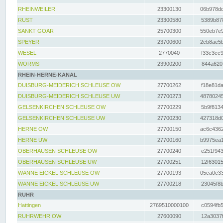
RHEINWEILER
23300130
06b978dd
RUST
23300580
5389b878
SANKT GOAR
25700300
550eb7e9
SPEYER
23700600
2cb8ae5b
WESEL
2770040
f33c3cc9
WORMS
23900200
844a620f
RHEIN-HERNE-KANAL
DUISBURG-MEIDERICH SCHLEUSE OW
27700262
f18e81da
DUISBURG-MEIDERICH SCHLEUSE UW
27700273
48780245
GELSENKIRCHEN SCHLEUSE OW
27700229
5b9f8134
GELSENKIRCHEN SCHLEUSE UW
27700230
427318d0
HERNE OW
27700150
ac6c4362
HERNE UW
27700160
b9975ea1
OBERHAUSEN SCHLEUSE OW
27700240
e251f943
OBERHAUSEN SCHLEUSE UW
27700251
12f63015
WANNE EICKEL SCHLEUSE OW
27700193
05ca0e33
WANNE EICKEL SCHLEUSE UW
27700218
23045f8b
RUHR
Hattingen
2769510000100
c0594fb5
RUHRWEHR OW
27600090
12a3037f