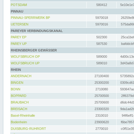
POTSDAM
580412
5e10e1e7
PINNAU
PINNAU-SPERRWERK BP
5970018
26259e8f
UETERSEN
5970016
575da86f
PAREYER VERBINDUNGSKANAL
PAREY EP
502300
25ca1bef
PAREY UP
587530
bafddcbf
RHEINSBERGER GEWÄSSER
WOLFSBRUCH OP
589000
4d00c13e
WOLFSBRUCH UP
589010
3d43a8d7
RHEIN
ANDERNACH
27100400
5735892a
BINGEN
25300200
0309cd61
BONN
2710080
593647aa
BOPPARD
25700500
2ff6379d
BRAUBACH
25700600
d6dc44d1
BREISACH
23300320
9da1ad2b
Basel-Rheinhalle
2310010
94f6eff1
Bodenheim
23900620
f6be7857
DUISBURG-RUHRORT
2770010
c0f51e35