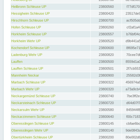
Heilbronn Schleuse UP
23800560
f77df170
Hessigheim Schleuse UP
23800420
23517de9
Hirschhorn Schleuse UP
23800700
acf505dd
Hofen Schleuse UP
23800260
cf2af1a4
Horkheim Schleuse UP
23800557
b76bf04c
Horkheim Wehr UP
23800520
d9b441a5
Kochendorf Schleuse UP
23800600
8f695e71
Ladenburg Wehr UP
23800820
70cee7df
Lauffen
23800500
8559d1a0
Lauffen Schleuse UP
23800501
2f7cb553
Mannheim Neckar
23800900
25582d3f
Marbach Schleuse UP
23800322
456974a8
Marbach Wehr UP
23800320
a73a9cb4
Neckargemünd Schleuse UP
23800740
7be3ff2e
Neckarsteinach Schleuse UP
23800720
d64d07f7
Neckarsulm Wehr UP
23800580
845944f8
Neckarzimmern Schleuse UP
23800640
f00c7183
Oberesslingen Schleuse UP
23800145
cbfae6bc
Oberesslingen Wehr UP
23800140
9de0843a
Obertürkheim Schleuse UP
23800200
80e002d8