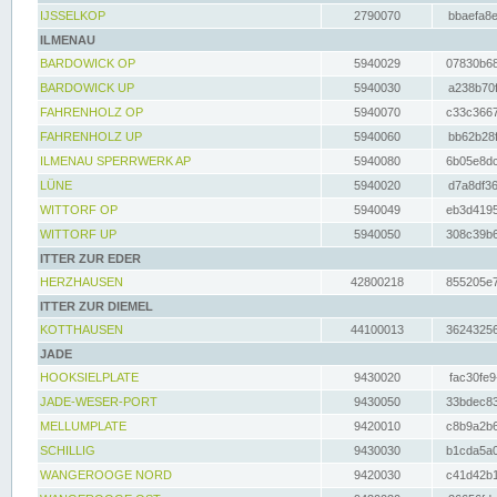
IJSSELKOP
2790070
bbaefa8e
ILMENAU
BARDOWICK OP
5940029
07830b68
BARDOWICK UP
5940030
a238b70f
FAHRENHOLZ OP
5940070
c33c3667
FAHRENHOLZ UP
5940060
bb62b28f
ILMENAU SPERRWERK AP
5940080
6b05e8dc
LÜNE
5940020
d7a8df36
WITTORF OP
5940049
eb3d4195
WITTORF UP
5940050
308c39b6
ITTER ZUR EDER
HERZHAUSEN
42800218
855205e7
ITTER ZUR DIEMEL
KOTTHAUSEN
44100013
36243256
JADE
HOOKSIELPLATE
9430020
fac30fe9
JADE-WESER-PORT
9430050
33bdec83
MELLUMPLATE
9420010
c8b9a2b6
SCHILLIG
9430030
b1cda5a0
WANGEROOGE NORD
9420030
c41d42b1