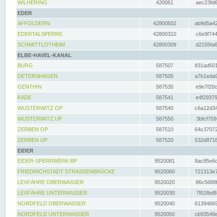
WILHERING
420061
aec23fd6
EDER
AFFOLDERN
42800502
ab9d5a42
EDERTALSPERRE
42800310
c6e9f744
SCHMITTLOTHEIM
42800309
d2155fa6
ELBE-HAVEL-KANAL
BURG
587507
831ad501
DETERSHAGEN
587505
a7b1eda9
GENTHIN
587535
e9e7f20c
KADE
587541
e4f29379
WUSTERWITZ OP
587540
c6a12d34
WUSTERWITZ UP
587550
3bfcf759
ZERBEN OP
587510
64c37072
ZERBEN UP
587520
532d8718
EIDER
EIDER-SPERRWERK BP
9520081
8ac85e6c
FRIEDRICHSTADT STRASSENBRÜCKE
9520060
721313e7
LEXFÄHRE OBERWASSER
9520020
86c5688f
LEXFÄHRE UNTERWASSER
9520030
7f01fbd8
NORDFELD OBERWASSER
9520040
61394669
NORDFELD UNTERWASSER
9520050
cb93548e