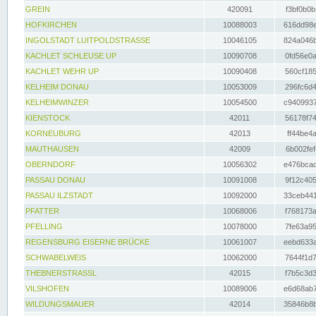
GREIN
420091
f3bf0b0b
HOFKIRCHEN
10088003
616dd98e
INGOLSTADT LUITPOLDSTRASSE
10046105
824a046b
KACHLET SCHLEUSE UP
10090708
0fd56e0a
KACHLET WEHR UP
10090408
560cf185
KELHEIM DONAU
10053009
296fc6d4
KELHEIMWINZER
10054500
c9409937
KIENSTOCK
42011
56178f74
KORNEUBURG
42013
ff44be4a
MAUTHAUSEN
42009
6b002fef
OBERNDORF
10056302
e476bcad
PASSAU DONAU
10091008
9f12c405
PASSAU ILZSTADT
10092000
33ceb441
PFATTER
10068006
f768173a
PFELLING
10078000
7fe63a95
REGENSBURG EISERNE BRÜCKE
10061007
eebd633a
SCHWABELWEIS
10062000
7644f1d7
THEBNERSTRASSL
42015
f7b5c3d3
VILSHOFEN
10089006
e6d68ab7
WILDUNGSMAUER
42014
35846b8b