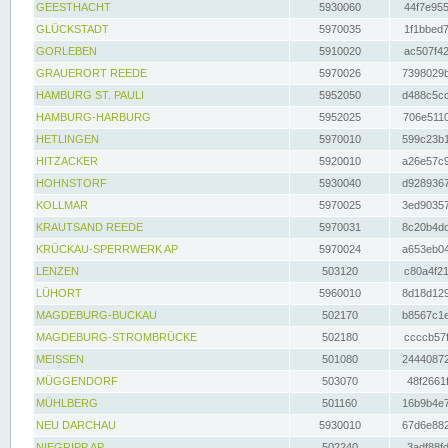
GEESTHACHT
5930060
44f7e955
GLÜCKSTADT
5970035
1f1bbed7
GORLEBEN
5910020
ac507f42
GRAUERORT REEDE
5970026
7398029b
HAMBURG ST. PAULI
5952050
d488c5cc
HAMBURG-HARBURG
5952025
706e5110
HETLINGEN
5970010
599c23b1
HITZACKER
5920010
a26e57c9
HOHNSTORF
5930040
d9289367
KOLLMAR
5970025
3ed90357
KRAUTSAND REEDE
5970031
8c20b4dc
KRÜCKAU-SPERRWERK AP
5970024
a653eb04
LENZEN
503120
c80a4f21
LÜHORT
5960010
8d18d129
MAGDEBURG-BUCKAU
502170
b8567c1e
MAGDEBURG-STROMBRÜCKE
502180
ccccb57f
MEISSEN
501080
24440872
MÜGGENDORF
503070
48f2661f
MÜHLBERG
501160
16b9b4e7
NEU DARCHAU
5930010
67d6e882
NIEGRIPP AP
502240
3adf88fd