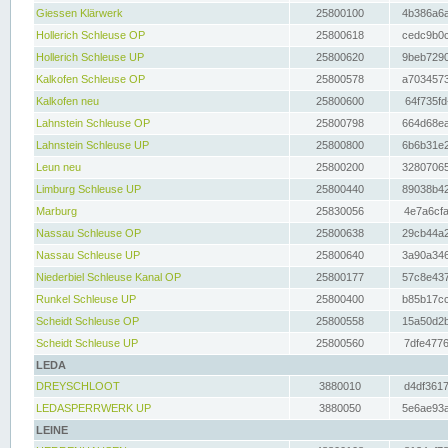
Giessen Klärwerk
25800100
4b386a6a
Hollerich Schleuse OP
25800618
cedc9b0c
Hollerich Schleuse UP
25800620
9beb7290
Kalkofen Schleuse OP
25800578
a7034573
Kalkofen neu
25800600
64f735fd
Lahnstein Schleuse OP
25800798
664d68ea
Lahnstein Schleuse UP
25800800
6b6b31e2
Leun neu
25800200
32807065
Limburg Schleuse UP
25800440
89038b42
Marburg
25830056
4e7a6cfa
Nassau Schleuse OP
25800638
29cb44a2
Nassau Schleuse UP
25800640
3a90a346
Niederbiel Schleuse Kanal OP
25800177
57c8e437
Runkel Schleuse UP
25800400
b85b17cc
Scheidt Schleuse OP
25800558
15a50d2b
Scheidt Schleuse UP
25800560
7dfe4776
LEDA
DREYSCHLOOT
3880010
d4df3617
LEDASPERRWERK UP
3880050
5e6ae93a
LEINE