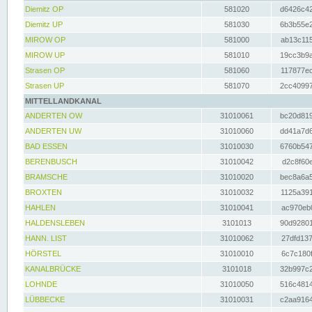
Diemitz OP
581020
d6426c42
Diemitz UP
581030
6b3b55e2
MIROW OP
581000
ab13c115
MIROW UP
581010
19cc3b9a
Strasen OP
581060
117877ec
Strasen UP
581070
2cc40997
MITTELLANDKANAL
ANDERTEN OW
31010061
bc20d819
ANDERTEN UW
31010060
dd41a7d6
BAD ESSEN
31010030
6760b547
BERENBUSCH
31010042
d2c8f60e
BRAMSCHE
31010020
bec8a6a5
BROXTEN
31010032
1125a391
HAHLEN
31010041
ac970eb0
HALDENSLEBEN
3101013
90d92801
HANN. LIST
31010062
27dfd137
HÖRSTEL
31010010
6c7c180f
KANALBRÜCKE
3101018
32b997c2
LOHNDE
31010050
516c4814
LÜBBECKE
31010031
c2aa9164