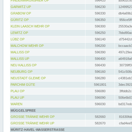
FINDENWIRUNSHIER OP
596410
a5902c55
GARWITZ UP
596230
12499527
GRABOW OP
596330
db4a69b2
GÜRITZ OP
596350
956ce5ff
KLEIN LAASCH WEHR OP
596300
25530a3e
LEWITZ OP
596250
7bbd90ad
LÜBZ OP
596140
d75442cf
MALCHOW WEHR OP
596200
bccaacb3
MALLISS OP
596390
497c29ee
MALLISS UP
596400
a64918a6
NEU KALLISS OP
596430
30739ff3
NEUBURG OP
596160
541c508a
NEUSTADT GLEWE OP
596280
c4381eb3
PARCHIM GÜTE
5961801
3dec3921
PLAU OP
596080
3ffddb2c
PLAU UP
596090
506e6b03
WAREN
596030
bd317edd
MÜGGELSPREE
GROSSE TRÄNKE WEHR OP
582660
81630fdd
GROSSE TRÄNKE WEHR UP
582670
cfad4ee5
MÜRITZ-HAVEL-WASSERSTRASSE