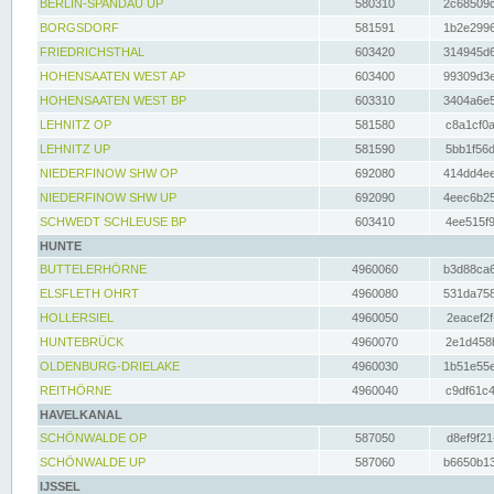
BERLIN-SPANDAU UP
580310
2c68509c
BORGSDORF
581591
1b2e2996
FRIEDRICHSTHAL
603420
314945d6
HOHENSAATEN WEST AP
603400
99309d3e
HOHENSAATEN WEST BP
603310
3404a6e5
LEHNITZ OP
581580
c8a1cf0a
LEHNITZ UP
581590
5bb1f56d
NIEDERFINOW SHW OP
692080
414dd4ee
NIEDERFINOW SHW UP
692090
4eec6b25
SCHWEDT SCHLEUSE BP
603410
4ee515f9
HUNTE
BUTTELERHÖRNE
4960060
b3d88ca6
ELSFLETH OHRT
4960080
531da758
HOLLERSIEL
4960050
2eacef2f
HUNTEBRÜCK
4960070
2e1d458b
OLDENBURG-DRIELAKE
4960030
1b51e55e
REITHÖRNE
4960040
c9df61c4
HAVELKANAL
SCHÖNWALDE OP
587050
d8ef9f21
SCHÖNWALDE UP
587060
b6650b13
IJSSEL