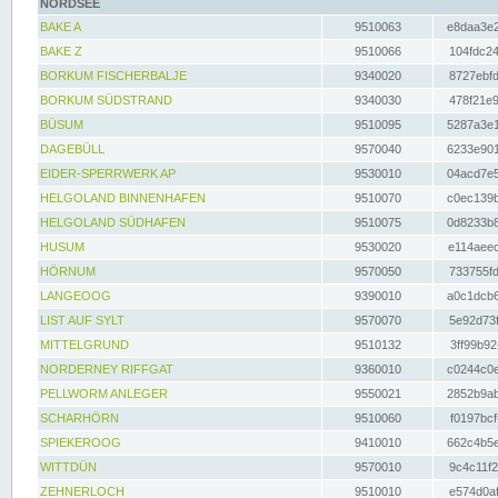
NORDSEE
BAKE A
9510063
e8daa3e2
BAKE Z
9510066
104fdc24
BORKUM FISCHERBALJE
9340020
8727ebfd
BORKUM SÜDSTRAND
9340030
478f21e9
BÜSUM
9510095
5287a3e1
DAGEBÜLL
9570040
6233e901
EIDER-SPERRWERK AP
9530010
04acd7e5
HELGOLAND BINNENHAFEN
9510070
c0ec139b
HELGOLAND SÜDHAFEN
9510075
0d8233b8
HUSUM
9530020
e114aeec
HÖRNUM
9570050
733755fd
LANGEOOG
9390010
a0c1dcb6
LIST AUF SYLT
9570070
5e92d73f
MITTELGRUND
9510132
3ff99b92
NORDERNEY RIFFGAT
9360010
c0244c0e
PELLWORM ANLEGER
9550021
2852b9ab
SCHARHÖRN
9510060
f0197bcf
SPIEKEROOG
9410010
662c4b5e
WITTDÜN
9570010
9c4c11f2
ZEHNERLOCH
9510010
e574d0af