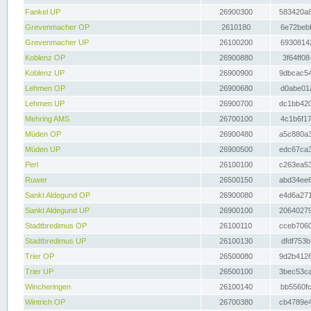
Fankel UP
26900300
583420a8
Grevenmacher OP
2610180
6e72bebf
Grevenmacher UP
26100200
69308142
Koblenz OP
26900880
3f64ff08
Koblenz UP
26900900
9dbcac54
Lehmen OP
26900680
d0abe01a
Lehmen UP
26900700
dc1bb420
Mehring AMS
26700100
4c1b6f17
Müden OP
26900480
a5c880a3
Müden UP
26900500
edc67ca3
Perl
26100100
c263ea53
Ruwer
26500150
abd34ee6
Sankt Aldegund OP
26900080
e4d6a271
Sankt Aldegund UP
26900100
20640279
Stadtbredimus OP
26100110
cceb7060
Stadtbredimus UP
26100130
dfdf753b
Trier OP
26500080
9d2b4126
Trier UP
26500100
3bec53ca
Wincheringen
26100140
bb5560fc
Wintrich OP
26700380
cb4789e4