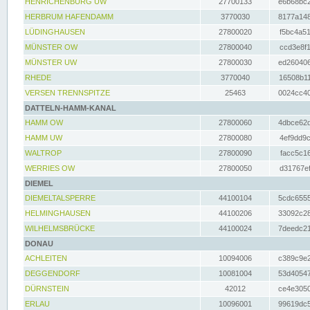
HENRICHENBURG UW
27700133
e6b68bc2
HERBRUM HAFENDAMM
3770030
8177a148
LÜDINGHAUSEN
27800020
f5bc4a51
MÜNSTER OW
27800040
ccd3e8f1
MÜNSTER UW
27800030
ed260406
RHEDE
3770040
16508b11
VERSEN TRENNSPITZE
25463
0024cc40
DATTELN-HAMM-KANAL
HAMM OW
27800060
4dbce62d
HAMM UW
27800080
4ef9dd9c
WALTROP
27800090
facc5c16
WERRIES OW
27800050
d31767ef
DIEMEL
DIEMELTALSPERRE
44100104
5cdc6555
HELMINGHAUSEN
44100206
33092c28
WILHELMSBRÜCKE
44100024
7deedc21
DONAU
ACHLEITEN
10094006
c389c9e2
DEGGENDORF
10081004
53d40547
DÜRNSTEIN
42012
ce4e3050
ERLAU
10096001
99619dc5