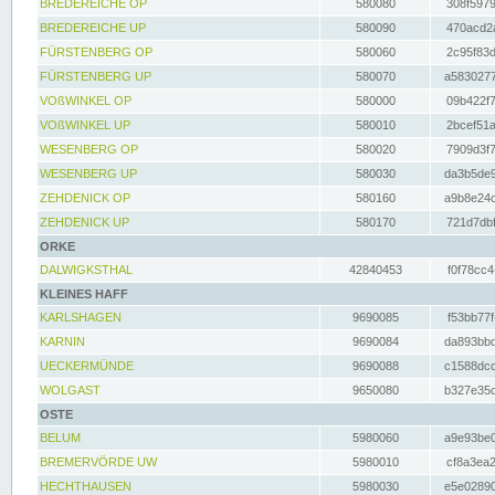
BREDEREICHE OP
580080
308f5979
BREDEREICHE UP
580090
470acd2a
FÜRSTENBERG OP
580060
2c95f83d
FÜRSTENBERG UP
580070
a5830277
VOßWINKEL OP
580000
09b422f7
VOßWINKEL UP
580010
2bcef51a
WESENBERG OP
580020
7909d3f7
WESENBERG UP
580030
da3b5de9
ZEHDENICK OP
580160
a9b8e24c
ZEHDENICK UP
580170
721d7dbf
ORKE
DALWIGKSTHAL
42840453
f0f78cc4
KLEINES HAFF
KARLSHAGEN
9690085
f53bb77f
KARNIN
9690084
da893bbd
UECKERMÜNDE
9690088
c1588dcc
WOLGAST
9650080
b327e35c
OSTE
BELUM
5980060
a9e93be0
BREMERVÖRDE UW
5980010
cf8a3ea2
HECHTHAUSEN
5980030
e5e02890