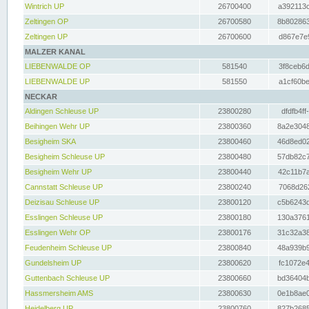
Wintrich UP
26700400
a392113c
Zeltingen OP
26700580
8b802863
Zeltingen UP
26700600
d867e7e9
MALZER KANAL
LIEBENWALDE OP
581540
3f8ceb6d
LIEBENWALDE UP
581550
a1cf60be
NECKAR
Aldingen Schleuse UP
23800280
dfdfb4ff
Beihingen Wehr UP
23800360
8a2e3048
Besigheim SKA
23800460
46d8ed02
Besigheim Schleuse UP
23800480
57db82c7
Besigheim Wehr UP
23800440
42c11b7a
Cannstatt Schleuse UP
23800240
7068d262
Deizisau Schleuse UP
23800120
c5b6243d
Esslingen Schleuse UP
23800180
130a3761
Esslingen Wehr OP
23800176
31c32a38
Feudenheim Schleuse UP
23800840
48a939b9
Gundelsheim UP
23800620
fc1072e4
Guttenbach Schleuse UP
23800660
bd36404b
Hassmersheim AMS
23800630
0e1b8ae0
Heidelberg UP
23800760
827b2685