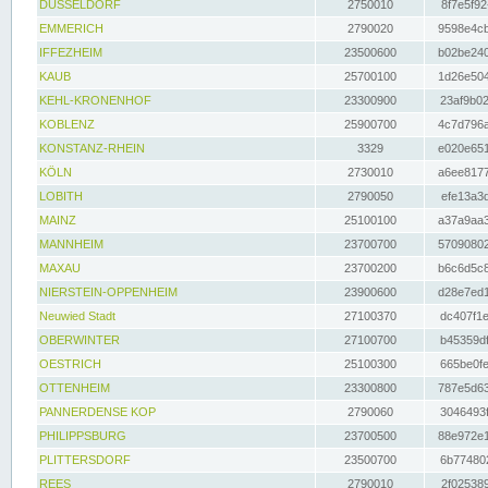
DÜSSELDORF
2750010
8f7e5f92
EMMERICH
2790020
9598e4cb
IFFEZHEIM
23500600
b02be240
KAUB
25700100
1d26e504
KEHL-KRONENHOF
23300900
23af9b02
KOBLENZ
25900700
4c7d796a
KONSTANZ-RHEIN
3329
e020e651
KÖLN
2730010
a6ee8177
LOBITH
2790050
efe13a3d
MAINZ
25100100
a37a9aa3
MANNHEIM
23700700
57090802
MAXAU
23700200
b6c6d5c8
NIERSTEIN-OPPENHEIM
23900600
d28e7ed1
Neuwied Stadt
27100370
dc407f1e
OBERWINTER
27100700
b45359df
OESTRICH
25100300
665be0fe
OTTENHEIM
23300800
787e5d63
PANNERDENSE KOP
2790060
3046493f
PHILIPPSBURG
23700500
88e972e1
PLITTERSDORF
23500700
6b774802
REES
2790010
2f025389