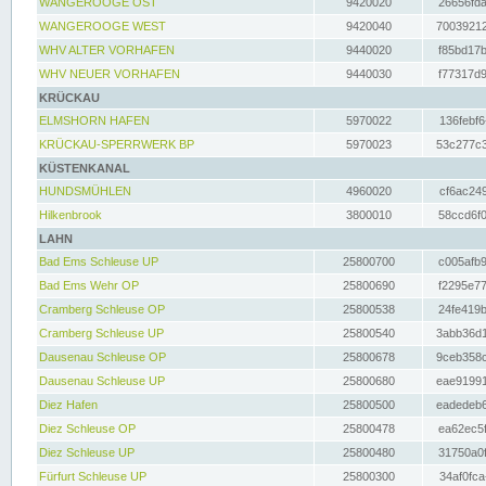
WANGEROOGE OST
9420020
26656fda
WANGEROOGE WEST
9420040
70039212
WHV ALTER VORHAFEN
9440020
f85bd17b
WHV NEUER VORHAFEN
9440030
f77317d9
KRÜCKAU
ELMSHORN HAFEN
5970022
136febf6
KRÜCKAU-SPERRWERK BP
5970023
53c277c3
KÜSTENKANAL
HUNDSMÜHLEN
4960020
cf6ac249
Hilkenbrook
3800010
58ccd6f0
LAHN
Bad Ems Schleuse UP
25800700
c005afb9
Bad Ems Wehr OP
25800690
f2295e77
Cramberg Schleuse OP
25800538
24fe419b
Cramberg Schleuse UP
25800540
3abb36d1
Dausenau Schleuse OP
25800678
9ceb358c
Dausenau Schleuse UP
25800680
eae91991
Diez Hafen
25800500
eadedeb6
Diez Schleuse OP
25800478
ea62ec5f
Diez Schleuse UP
25800480
31750a0f
Fürfurt Schleuse UP
25800300
34af0fca