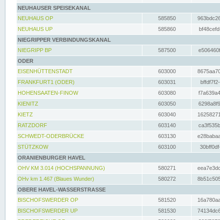
NEUHAUSER SPEISEKANAL
NEUHAUS OP
585850
963bdc26
NEUHAUS UP
585860
bf48cefd
NIEGRIPPER VERBINDUNGSKANAL
NIEGRIPP BP
587500
e506460f
ODER
EISENHÜTTENSTADT
603000
8675aa70
FRANKFURT1 (ODER)
603031
bffdf7f2
HOHENSAATEN-FINOW
603080
f7a639a4
KIENITZ
603050
6298a8f9
KIETZ
603040
16258271
RATZDORF
603140
ca3f535b
SCHWEDT-ODERBRÜCKE
603130
e28babaa
STÜTZKOW
603100
30bff0df
ORANIENBURGER HAVEL
OHV KM 3.014 (HOCHSPANNUNG)
580271
eea7e3dc
OHv km 1.467 (Blaues Wunder)
580272
8b51c505
OBERE HAVEL-WASSERSTRASSE
BISCHOFSWERDER OP
581520
16a780aa
BISCHOFSWERDER UP
581530
74134dc6