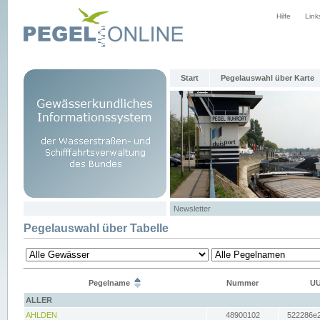
Hilfe
Link
Start
Pegelauswahl über Karte
Newsletter
Pegelauswahl über Tabelle
Pegelname
Nummer
UU
ALLER
AHLDEN
48900102
522286e2