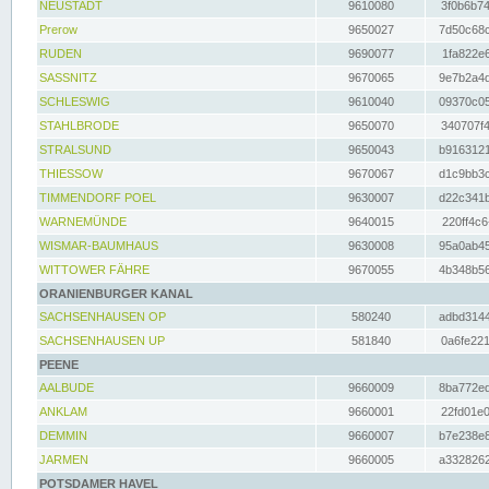
NEUSTADT
9610080
3f0b6b74
Prerow
9650027
7d50c68c
RUDEN
9690077
1fa822e6
SASSNITZ
9670065
9e7b2a4d
SCHLESWIG
9610040
09370c05
STAHLBRODE
9650070
340707f4
STRALSUND
9650043
b9163121
THIESSOW
9670067
d1c9bb3c
TIMMENDORF POEL
9630007
d22c341b
WARNEMÜNDE
9640015
220ff4c6
WISMAR-BAUMHAUS
9630008
95a0ab45
WITTOWER FÄHRE
9670055
4b348b56
ORANIENBURGER KANAL
SACHSENHAUSEN OP
580240
adbd3144
SACHSENHAUSEN UP
581840
0a6fe221
PEENE
AALBUDE
9660009
8ba772ed
ANKLAM
9660001
22fd01e0
DEMMIN
9660007
b7e238e8
JARMEN
9660005
a3328262
POTSDAMER HAVEL