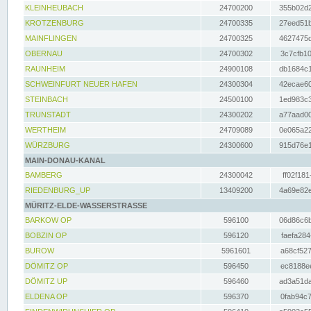
KLEINHEUBACH
24700200
355b02d2
KROTZENBURG
24700335
27eed51b
MAINFLINGEN
24700325
4627475d
OBERNAU
24700302
3c7cfb10
RAUNHEIM
24900108
db1684c1
SCHWEINFURT NEUER HAFEN
24300304
42ecae60
STEINBACH
24500100
1ed983c3
TRUNSTADT
24300202
a77aad00
WERTHEIM
24709089
0e065a22
WÜRZBURG
24300600
915d76e1
MAIN-DONAU-KANAL
BAMBERG
24300042
ff02f181
RIEDENBURG_UP
13409200
4a69e82e
MÜRITZ-ELDE-WASSERSTRASSE
BARKOW OP
596100
06d86c6b
BOBZIN OP
596120
faefa284
BUROW
5961601
a68cf527
DÖMITZ OP
596450
ec8188ee
DÖMITZ UP
596460
ad3a51da
ELDENA OP
596370
0fab94c7