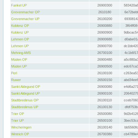
Fankel UP
26900300
583420a8
Grevenmacher OP
2610180
6e72bebf
Grevenmacher UP
26100200
69308142
Koblenz OP
26900880
3f64ff08
Koblenz UP
26900900
9dbcac54
Lehmen OP
26900680
d0abe01a
Lehmen UP
26900700
dc1bb420
Mehring AMS
26700100
4c1b6f17
Müden OP
26900480
a5c880a3
Müden UP
26900500
edc67ca3
Perl
26100100
c263ea53
Ruwer
26500150
abd34ee6
Sankt Aldegund OP
26900080
e4d6a271
Sankt Aldegund UP
26900100
20640279
Stadtbredimus OP
26100110
cceb7060
Stadtbredimus UP
26100130
dfdf753b
Trier OP
26500080
9d2b4126
Trier UP
26500100
3bec53ca
Wincheringen
26100140
bb5560fc
Wintrich OP
26700380
cb4789e4