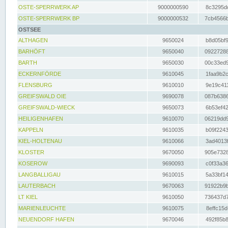
OSTE-SPERRWERK AP
9000000590
8c3295dc
OSTE-SPERRWERK BP
9000000532
7cb4566b
OSTSEE
ALTHAGEN
9650024
b8d05bf9
BARHÖFT
9650040
09227288
BARTH
9650030
00c33ed9
ECKERNFÖRDE
9610045
1faa9b2c
FLENSBURG
9610010
9e19c411
GREIFSWALD OIE
9690078
087b6386
GREIFSWALD-WIECK
9650073
6b53ef42
HEILIGENHAFEN
9610070
06219dd9
KAPPELN
9610035
b09f2243
KIEL-HOLTENAU
9610066
3ad4013f
KLOSTER
9670050
905e7328
KOSEROW
9690093
c0f33a36
LANGBALLIGAU
9610015
5a33bf14
LAUTERBACH
9670063
91922b9b
LT KIEL
9610050
736437d7
MARIENLEUCHTE
9610075
8effc15d
NEUENDORF HAFEN
9670046
492f85b8