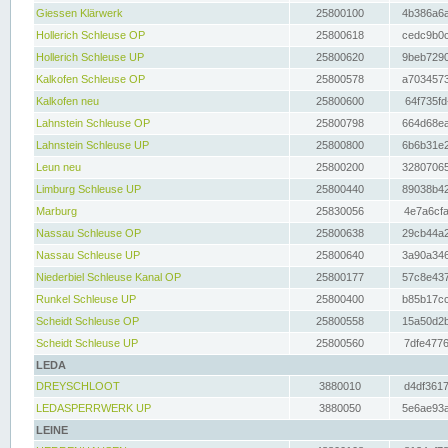
Giessen Klärwerk
25800100
4b386a6a
Hollerich Schleuse OP
25800618
cedc9b0c
Hollerich Schleuse UP
25800620
9beb7290
Kalkofen Schleuse OP
25800578
a7034573
Kalkofen neu
25800600
64f735fd
Lahnstein Schleuse OP
25800798
664d68ea
Lahnstein Schleuse UP
25800800
6b6b31e2
Leun neu
25800200
32807065
Limburg Schleuse UP
25800440
89038b42
Marburg
25830056
4e7a6cfa
Nassau Schleuse OP
25800638
29cb44a2
Nassau Schleuse UP
25800640
3a90a346
Niederbiel Schleuse Kanal OP
25800177
57c8e437
Runkel Schleuse UP
25800400
b85b17cc
Scheidt Schleuse OP
25800558
15a50d2b
Scheidt Schleuse UP
25800560
7dfe4776
LEDA
DREYSCHLOOT
3880010
d4df3617
LEDASPERRWERK UP
3880050
5e6ae93a
LEINE