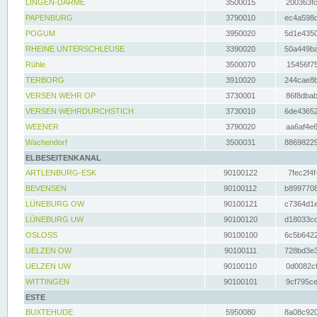
LINGEN-DARME
3500015
200363fc
PAPENBURG
3790010
ec4a598d
POGUM
3950020
5d1e4350
RHEINE UNTERSCHLEUSE
3390020
50a449ba
Rühle
3500070
15456f75
TERBORG
3910020
244cae8b
VERSEN WEHR OP
3730001
86f8dbab
VERSEN WEHRDURCHSTICH
3730010
6de43652
WEENER
3790020
aa6af4e6
Wachendorf
3500031
88698229
ELBESEITENKANAL
ARTLENBURG-ESK
90100122
7fec2f4f
BEVENSEN
90100112
b8997708
LÜNEBURG OW
90100121
c7364d1e
LÜNEBURG UW
90100120
d18033cd
OSLOSS
90100100
6c5b6422
UELZEN OW
90100111
728bd3e3
UELZEN UW
90100110
0d0082cf
WITTINGEN
90100101
9cf795ce
ESTE
BUXTEHUDE
5950080
8a08c920