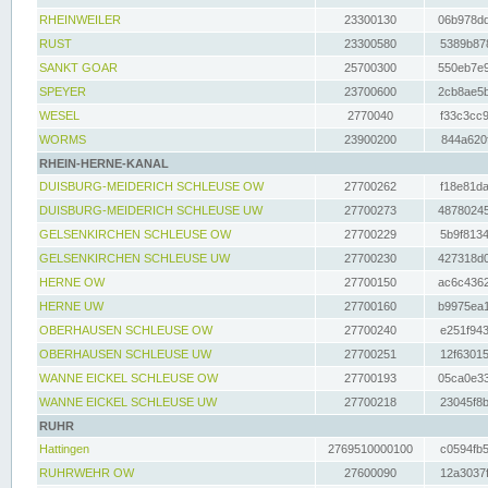
RHEINWEILER
23300130
06b978dd
RUST
23300580
5389b878
SANKT GOAR
25700300
550eb7e9
SPEYER
23700600
2cb8ae5b
WESEL
2770040
f33c3cc9
WORMS
23900200
844a620f
RHEIN-HERNE-KANAL
DUISBURG-MEIDERICH SCHLEUSE OW
27700262
f18e81da
DUISBURG-MEIDERICH SCHLEUSE UW
27700273
48780245
GELSENKIRCHEN SCHLEUSE OW
27700229
5b9f8134
GELSENKIRCHEN SCHLEUSE UW
27700230
427318d0
HERNE OW
27700150
ac6c4362
HERNE UW
27700160
b9975ea1
OBERHAUSEN SCHLEUSE OW
27700240
e251f943
OBERHAUSEN SCHLEUSE UW
27700251
12f63015
WANNE EICKEL SCHLEUSE OW
27700193
05ca0e33
WANNE EICKEL SCHLEUSE UW
27700218
23045f8b
RUHR
Hattingen
2769510000100
c0594fb5
RUHRWEHR OW
27600090
12a3037f