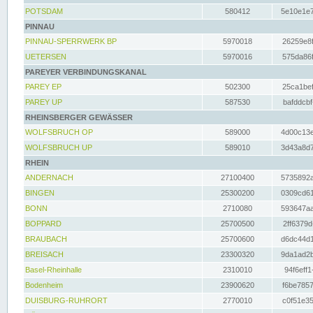
POTSDAM
580412
5e10e1e7
PINNAU
PINNAU-SPERRWERK BP
5970018
26259e8f
UETERSEN
5970016
575da86f
PAREYER VERBINDUNGSKANAL
PAREY EP
502300
25ca1bef
PAREY UP
587530
bafddcbf
RHEINSBERGER GEWÄSSER
WOLFSBRUCH OP
589000
4d00c13e
WOLFSBRUCH UP
589010
3d43a8d7
RHEIN
ANDERNACH
27100400
5735892a
BINGEN
25300200
0309cd61
BONN
2710080
593647aa
BOPPARD
25700500
2ff6379d
BRAUBACH
25700600
d6dc44d1
BREISACH
23300320
9da1ad2b
Basel-Rheinhalle
2310010
94f6eff1
Bodenheim
23900620
f6be7857
DUISBURG-RUHRORT
2770010
c0f51e35