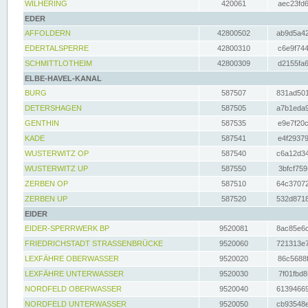
WILHERING
420061
aec23fd6
EDER
AFFOLDERN
42800502
ab9d5a42
EDERTALSPERRE
42800310
c6e9f744
SCHMITTLOTHEIM
42800309
d2155fa6
ELBE-HAVEL-KANAL
BURG
587507
831ad501
DETERSHAGEN
587505
a7b1eda9
GENTHIN
587535
e9e7f20c
KADE
587541
e4f29379
WUSTERWITZ OP
587540
c6a12d34
WUSTERWITZ UP
587550
3bfcf759
ZERBEN OP
587510
64c37072
ZERBEN UP
587520
532d8718
EIDER
EIDER-SPERRWERK BP
9520081
8ac85e6c
FRIEDRICHSTADT STRASSENBRÜCKE
9520060
721313e7
LEXFÄHRE OBERWASSER
9520020
86c5688f
LEXFÄHRE UNTERWASSER
9520030
7f01fbd8
NORDFELD OBERWASSER
9520040
61394669
NORDFELD UNTERWASSER
9520050
cb93548e