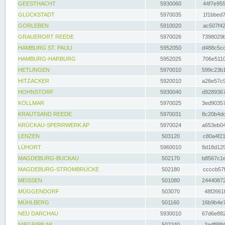
GEESTHACHT
5930060
44f7e955
GLÜCKSTADT
5970035
1f1bbed7
GORLEBEN
5910020
ac507f42
GRAUERORT REEDE
5970026
7398029b
HAMBURG ST. PAULI
5952050
d488c5cc
HAMBURG-HARBURG
5952025
706e5110
HETLINGEN
5970010
599c23b1
HITZACKER
5920010
a26e57c9
HOHNSTORF
5930040
d9289367
KOLLMAR
5970025
3ed90357
KRAUTSAND REEDE
5970031
8c20b4dc
KRÜCKAU-SPERRWERK AP
5970024
a653eb04
LENZEN
503120
c80a4f21
LÜHORT
5960010
8d18d129
MAGDEBURG-BUCKAU
502170
b8567c1e
MAGDEBURG-STROMBRÜCKE
502180
ccccb57f
MEISSEN
501080
24440872
MÜGGENDORF
503070
48f2661f
MÜHLBERG
501160
16b9b4e7
NEU DARCHAU
5930010
67d6e882
NIEGRIPP AP
502240
3adf88fd