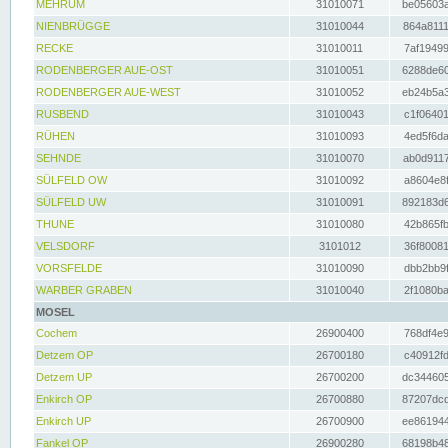
MEHRUM
31010071
be05603a
NIENBRÜGGE
31010044
864a8111
RECKE
31010011
7af19499
RODENBERGER AUE-OST
31010051
6288de60
RODENBERGER AUE-WEST
31010052
eb24b5a3
RUSBEND
31010043
c1f06401
RÜHEN
31010093
4ed5f6da
SEHNDE
31010070
ab0d9117
SÜLFELD OW
31010092
a8604e8f
SÜLFELD UW
31010091
892183d6
THUNE
31010080
42b865fb
VELSDORF
3101012
36f80081
VORSFELDE
31010090
dbb2bb9f
WARBER GRABEN
31010040
2f1080ba
MOSEL
Cochem
26900400
768df4e9
Detzem OP
26700180
c40912fd
Detzem UP
26700200
dc344605
Enkirch OP
26700880
87207dcd
Enkirch UP
26700900
ee861944
Fankel OP
26900280
68198b48