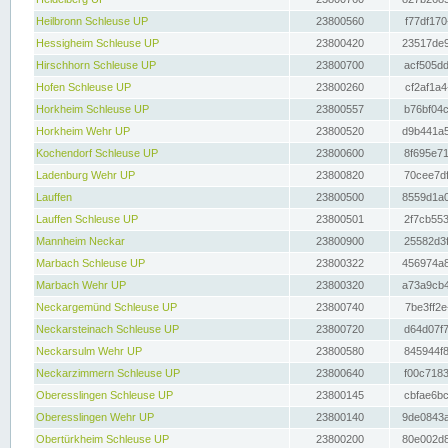
Heilbronn Schleuse UP
23800560
f77df170
Hessigheim Schleuse UP
23800420
23517de9
Hirschhorn Schleuse UP
23800700
acf505dd
Hofen Schleuse UP
23800260
cf2af1a4
Horkheim Schleuse UP
23800557
b76bf04c
Horkheim Wehr UP
23800520
d9b441a5
Kochendorf Schleuse UP
23800600
8f695e71
Ladenburg Wehr UP
23800820
70cee7df
Lauffen
23800500
8559d1a0
Lauffen Schleuse UP
23800501
2f7cb553
Mannheim Neckar
23800900
25582d3f
Marbach Schleuse UP
23800322
456974a8
Marbach Wehr UP
23800320
a73a9cb4
Neckargemünd Schleuse UP
23800740
7be3ff2e
Neckarsteinach Schleuse UP
23800720
d64d07f7
Neckarsulm Wehr UP
23800580
845944f8
Neckarzimmern Schleuse UP
23800640
f00c7183
Oberesslingen Schleuse UP
23800145
cbfae6bc
Oberesslingen Wehr UP
23800140
9de0843a
Obertürkheim Schleuse UP
23800200
80e002d8