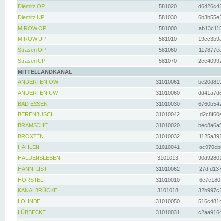
Diemitz OP
581020
d6426c42
Diemitz UP
581030
6b3b55e2
MIROW OP
581000
ab13c115
MIROW UP
581010
19cc3b9a
Strasen OP
581060
117877ec
Strasen UP
581070
2cc40997
MITTELLANDKANAL
ANDERTEN OW
31010061
bc20d819
ANDERTEN UW
31010060
dd41a7d6
BAD ESSEN
31010030
6760b547
BERENBUSCH
31010042
d2c8f60e
BRAMSCHE
31010020
bec8a6a5
BROXTEN
31010032
1125a391
HAHLEN
31010041
ac970eb0
HALDENSLEBEN
3101013
90d92801
HANN. LIST
31010062
27dfd137
HÖRSTEL
31010010
6c7c180f
KANALBRÜCKE
3101018
32b997c2
LOHNDE
31010050
516c4814
LÜBBECKE
31010031
c2aa9164