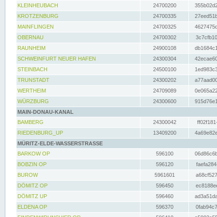
KLEINHEUBACH
24700200
355b02d2
KROTZENBURG
24700335
27eed51b
MAINFLINGEN
24700325
4627475d
OBERNAU
24700302
3c7cfb10
RAUNHEIM
24900108
db1684c1
SCHWEINFURT NEUER HAFEN
24300304
42ecae60
STEINBACH
24500100
1ed983c3
TRUNSTADT
24300202
a77aad00
WERTHEIM
24709089
0e065a22
WÜRZBURG
24300600
915d76e1
MAIN-DONAU-KANAL
BAMBERG
24300042
ff02f181
RIEDENBURG_UP
13409200
4a69e82e
MÜRITZ-ELDE-WASSERSTRASSE
BARKOW OP
596100
06d86c6b
BOBZIN OP
596120
faefa284
BUROW
5961601
a68cf527
DÖMITZ OP
596450
ec8188ee
DÖMITZ UP
596460
ad3a51da
ELDENA OP
596370
0fab94c7