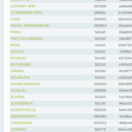
OSTERIFF MPM
5970096
eb90bd3f
OTTERNDORF MPM
5990011
5140295e
OVER
5950010
b02ce5c0
PINNAU-SPERRWERK AP
5970019
391bbba5
PIRNA
501040
85d686f1
PRETZSCH-MAUKEN
501330
f3dc8f07
RIESA
501110
b04b739d
ROGÄTZ
502250
133f0f6c
ROSSLAU
501490
e97116a4
ROTHENSEE
502210
e30f2e83
SANDAU
502430
f4c55f77
SCHARLEUK
503030
e32b0a28
SCHNACKENBURG
5910010
550e3885
SCHULAU
5950090
f3c6ee73
SCHÖNA
501010
7cb7461b
SCHÖNEBECK
502130
90bcb315
SCHÖPFSTELLE
5952030
fed4c295
SEEMANNSHÖFT
5952060
816affba
STADERSAND
5970013
80f0fc4d
STORKAU
502370
de4cc1db