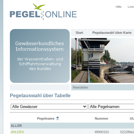
Hilfe
Link
Start
Pegelauswahl über Karte
Newsletter
Pegelauswahl über Tabelle
Pegelname
Nummer
UU
ALLER
AHLDEN
48900102
522286e2