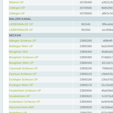
Wintrich UP
26700400
a392113c
Zeltingen OP
26700580
8b802863
Zeltingen UP
26700600
d867e7e9
MALZER KANAL
LIEBENWALDE OP
581540
3f8ceb6d
LIEBENWALDE UP
581550
a1cf60be
NECKAR
Aldingen Schleuse UP
23800280
dfdfb4ff
Beihingen Wehr UP
23800360
8a2e3048
Besigheim SKA
23800460
46d8ed02
Besigheim Schleuse UP
23800480
57db82c7
Besigheim Wehr UP
23800440
42c11b7a
Cannstatt Schleuse UP
23800240
7068d262
Deizisau Schleuse UP
23800120
c5b6243d
Esslingen Schleuse UP
23800180
130a3761
Esslingen Wehr OP
23800176
31c32a38
Feudenheim Schleuse UP
23800840
48a939b9
Gundelsheim UP
23800620
fc1072e4
Guttenbach Schleuse UP
23800660
bd36404b
Hassmersheim AMS
23800630
0e1b8ae0
Heidelberg UP
23800760
827b2685