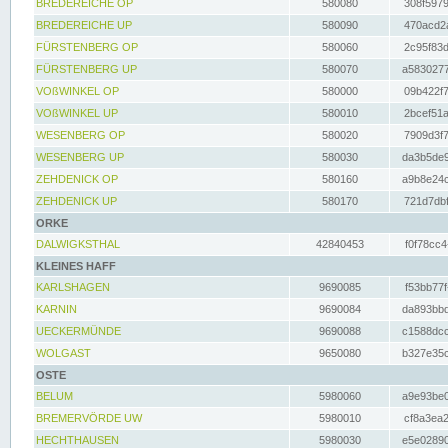
BREDEREICHE OP
580080
308f5979
BREDEREICHE UP
580090
470acd2a
FÜRSTENBERG OP
580060
2c95f83d
FÜRSTENBERG UP
580070
a5830277
VOßWINKEL OP
580000
09b422f7
VOßWINKEL UP
580010
2bcef51a
WESENBERG OP
580020
7909d3f7
WESENBERG UP
580030
da3b5de9
ZEHDENICK OP
580160
a9b8e24c
ZEHDENICK UP
580170
721d7dbf
ORKE
DALWIGKSTHAL
42840453
f0f78cc4
KLEINES HAFF
KARLSHAGEN
9690085
f53bb77f
KARNIN
9690084
da893bbd
UECKERMÜNDE
9690088
c1588dcc
WOLGAST
9650080
b327e35c
OSTE
BELUM
5980060
a9e93be0
BREMERVÖRDE UW
5980010
cf8a3ea2
HECHTHAUSEN
5980030
e5e02890