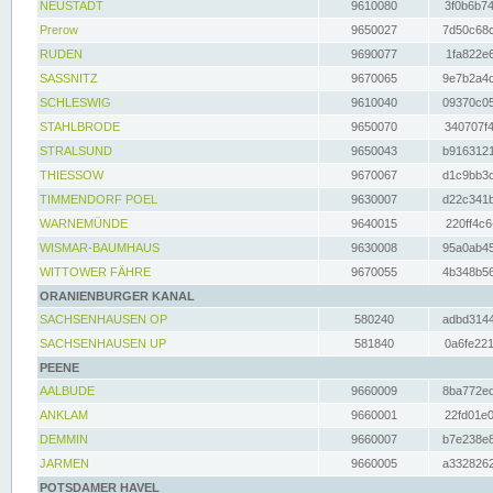
NEUSTADT
9610080
3f0b6b74
Prerow
9650027
7d50c68c
RUDEN
9690077
1fa822e6
SASSNITZ
9670065
9e7b2a4d
SCHLESWIG
9610040
09370c05
STAHLBRODE
9650070
340707f4
STRALSUND
9650043
b9163121
THIESSOW
9670067
d1c9bb3c
TIMMENDORF POEL
9630007
d22c341b
WARNEMÜNDE
9640015
220ff4c6
WISMAR-BAUMHAUS
9630008
95a0ab45
WITTOWER FÄHRE
9670055
4b348b56
ORANIENBURGER KANAL
SACHSENHAUSEN OP
580240
adbd3144
SACHSENHAUSEN UP
581840
0a6fe221
PEENE
AALBUDE
9660009
8ba772ed
ANKLAM
9660001
22fd01e0
DEMMIN
9660007
b7e238e8
JARMEN
9660005
a3328262
POTSDAMER HAVEL