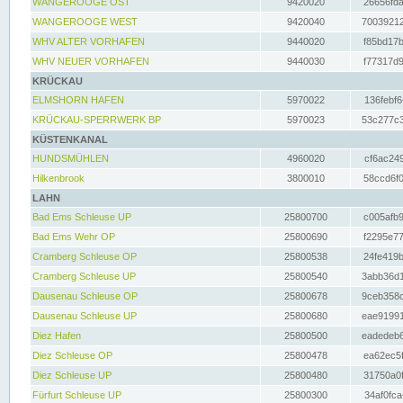
WANGEROOGE OST
9420020
26656fda
WANGEROOGE WEST
9420040
70039212
WHV ALTER VORHAFEN
9440020
f85bd17b
WHV NEUER VORHAFEN
9440030
f77317d9
KRÜCKAU
ELMSHORN HAFEN
5970022
136febf6
KRÜCKAU-SPERRWERK BP
5970023
53c277c3
KÜSTENKANAL
HUNDSMÜHLEN
4960020
cf6ac249
Hilkenbrook
3800010
58ccd6f0
LAHN
Bad Ems Schleuse UP
25800700
c005afb9
Bad Ems Wehr OP
25800690
f2295e77
Cramberg Schleuse OP
25800538
24fe419b
Cramberg Schleuse UP
25800540
3abb36d1
Dausenau Schleuse OP
25800678
9ceb358c
Dausenau Schleuse UP
25800680
eae91991
Diez Hafen
25800500
eadedeb6
Diez Schleuse OP
25800478
ea62ec5f
Diez Schleuse UP
25800480
31750a0f
Fürfurt Schleuse UP
25800300
34af0fca