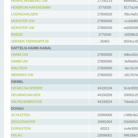
HENRICHENBURG UW
27700133
e6b68bc2
HERBRUM HAFENDAMM
3770030
8177a148
LÜDINGHAUSEN
27800020
f5bc4a51
MÜNSTER OW
27800040
ccd3e8f1
MÜNSTER UW
27800030
ed260406
RHEDE
3770040
16508b11
VERSEN TRENNSPITZE
25463
0024cc40
DATTELN-HAMM-KANAL
HAMM OW
27800060
4dbce62d
HAMM UW
27800080
4ef9dd9c
WALTROP
27800090
facc5c16
WERRIES OW
27800050
d31767ef
DIEMEL
DIEMELTALSPERRE
44100104
5cdc6555
HELMINGHAUSEN
44100206
33092c28
WILHELMSBRÜCKE
44100024
7deedc21
DONAU
ACHLEITEN
10094006
c389c9e2
DEGGENDORF
10081004
53d40547
DÜRNSTEIN
42012
ce4e3050
ERLAU
10096001
99619dc5