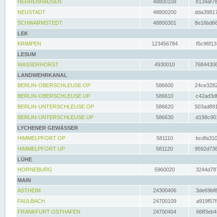
HERRENHAUSEN
48800108
8134af78
NEUSTADT
48800200
dda39817
SCHWARMSTEDT
48800301
8e16bd66
LEK
KRIMPEN
123456784
f5c96f13
LESUM
WASSERHORST
4930010
76844306
LANDWEHRKANAL
BERLIN-OBERSCHLEUSE OP
586600
24ce3282
BERLIN-OBERSCHLEUSE UP
586610
c42ad3df
BERLIN-UNTERSCHLEUSE OP
586620
503ad891
BERLIN-UNTERSCHLEUSE UP
586630
d198c901
LYCHENER GEWÄSSER
HIMMELPFORT OP
581110
bcdfa310
HIMMELPFORT UP
581120
9592d736
LÜHE
HORNEBURG
5960020
3244d787
MAIN
ASTHEIM
24300406
3de69bf8
FAULBACH
24700109
a919f57f
FRANKFURT OSTHAFEN
24700404
66ff3eb4