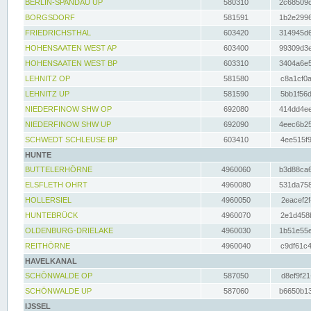
BERLIN-SPANDAU UP
580310
2c68509c
BORGSDORF
581591
1b2e2996
FRIEDRICHSTHAL
603420
314945d6
HOHENSAATEN WEST AP
603400
99309d3e
HOHENSAATEN WEST BP
603310
3404a6e5
LEHNITZ OP
581580
c8a1cf0a
LEHNITZ UP
581590
5bb1f56d
NIEDERFINOW SHW OP
692080
414dd4ee
NIEDERFINOW SHW UP
692090
4eec6b25
SCHWEDT SCHLEUSE BP
603410
4ee515f9
HUNTE
BUTTELERHÖRNE
4960060
b3d88ca6
ELSFLETH OHRT
4960080
531da758
HOLLERSIEL
4960050
2eacef2f
HUNTEBRÜCK
4960070
2e1d458b
OLDENBURG-DRIELAKE
4960030
1b51e55e
REITHÖRNE
4960040
c9df61c4
HAVELKANAL
SCHÖNWALDE OP
587050
d8ef9f21
SCHÖNWALDE UP
587060
b6650b13
IJSSEL