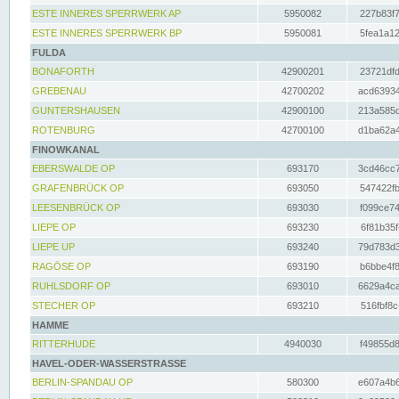
ESTE INNERES SPERRWERK AP
5950082
227b83f7
ESTE INNERES SPERRWERK BP
5950081
5fea1a12
FULDA
BONAFORTH
42900201
23721dfd
GREBENAU
42700202
acd63934
GUNTERSHAUSEN
42900100
213a585d
ROTENBURG
42700100
d1ba62a4
FINOWKANAL
EBERSWALDE OP
693170
3cd46cc7
GRAFENBRÜCK OP
693050
547422fb
LEESENBRÜCK OP
693030
f099ce74
LIEPE OP
693230
6f81b35f
LIEPE UP
693240
79d783d3
RAGÖSE OP
693190
b6bbe4f8
RUHLSDORF OP
693010
6629a4ca
STECHER OP
693210
516fbf8c
HAMME
RITTERHUDE
4940030
f49855d8
HAVEL-ODER-WASSERSTRASSE
BERLIN-SPANDAU OP
580300
e607a4b6