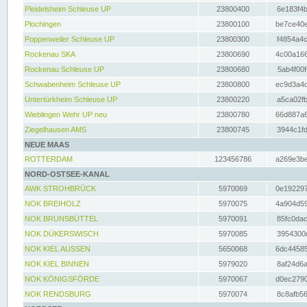
Pleidelsheim Schleuse UP
23800400
6e183f4b
Plochingen
23800100
be7ce40e
Poppenweiler Schleuse UP
23800300
f4854a4c
Rockenau SKA
23800690
4c00a166
Rockenau Schleuse UP
23800680
5ab4f00f
Schwabenheim Schleuse UP
23800800
ec9d3a4d
Untertürkheim Schleuse UP
23800220
a5ca02fb
Wieblingen Wehr UP neu
23800780
66d887a6
Ziegelhausen AMS
23800745
3944c1fd
NEUE MAAS
ROTTERDAM
123456786
a269e3be
NORD-OSTSEE-KANAL
AWK STROHBRÜCK
5970069
0e192297
NOK BREIHOLZ
5970075
4a904d59
NOK BRUNSBÜTTEL
5970091
85fc0dac
NOK DÜKERSWISCH
5970085
3954300d
NOK KIEL AUSSEN
5650068
6dc44585
NOK KIEL BINNEN
5979020
8af24d6a
NOK KÖNIGSFÖRDE
5970067
d0ec2790
NOK RENDSBURG
5970074
8c8afb56