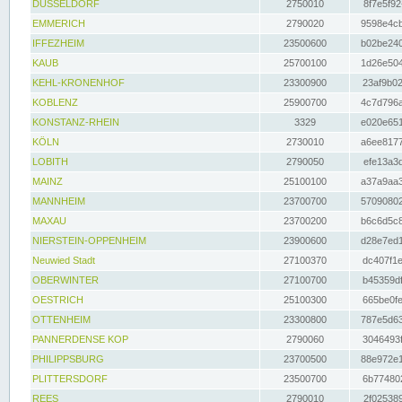
DÜSSELDORF
2750010
8f7e5f92
EMMERICH
2790020
9598e4cb
IFFEZHEIM
23500600
b02be240
KAUB
25700100
1d26e504
KEHL-KRONENHOF
23300900
23af9b02
KOBLENZ
25900700
4c7d796a
KONSTANZ-RHEIN
3329
e020e651
KÖLN
2730010
a6ee8177
LOBITH
2790050
efe13a3d
MAINZ
25100100
a37a9aa3
MANNHEIM
23700700
57090802
MAXAU
23700200
b6c6d5c8
NIERSTEIN-OPPENHEIM
23900600
d28e7ed1
Neuwied Stadt
27100370
dc407f1e
OBERWINTER
27100700
b45359df
OESTRICH
25100300
665be0fe
OTTENHEIM
23300800
787e5d63
PANNERDENSE KOP
2790060
3046493f
PHILIPPSBURG
23700500
88e972e1
PLITTERSDORF
23500700
6b774802
REES
2790010
2f025389