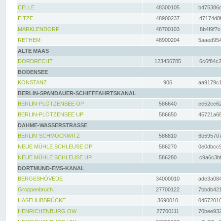
CELLE
48300105
b475386c
EITZE
48900237
47174d8f
MARKLENDORF
48700103
8b4f9f7c
RETHEM
48900204
5aaed954
ALTE MAAS
DORDRECHT
123456785
6c6f84c2
BODENSEE
KONSTANZ
906
aa9179c1
BERLIN-SPANDAUER-SCHIFFFAHRTSKANAL
BERLIN-PLÖTZENSEE OP
586640
ee52ce62
BERLIN-PLÖTZENSEE UP
586650
45721a68
DAHME-WASSERSTRASSE
BERLIN-SCHMÖCKWITZ
586810
6b595707
NEUE MÜHLE SCHLEUSE OP
586270
0e0dbcc9
NEUE MÜHLE SCHLEUSE UP
586280
c9a6c3bf
DORTMUND-EMS-KANAL
BERGESHÖVEDE
34000010
ade3a084
Groppenbruch
27700122
7bbdb421
HASEHUBBRÜCKE
3690010
04572010
HENRICHENBURG OW
27700111
70bee932