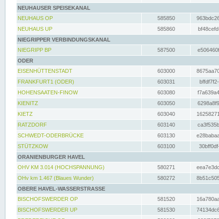
NEUHAUSER SPEISEKANAL
NEUHAUS OP
585850
963bdc26
NEUHAUS UP
585860
bf48cefd
NIEGRIPPER VERBINDUNGSKANAL
NIEGRIPP BP
587500
e506460f
ODER
EISENHÜTTENSTADT
603000
8675aa70
FRANKFURT1 (ODER)
603031
bffdf7f2
HOHENSAATEN-FINOW
603080
f7a639a4
KIENITZ
603050
6298a8f9
KIETZ
603040
16258271
RATZDORF
603140
ca3f535b
SCHWEDT-ODERBRÜCKE
603130
e28babaa
STÜTZKOW
603100
30bff0df
ORANIENBURGER HAVEL
OHV KM 3.014 (HOCHSPANNUNG)
580271
eea7e3dc
OHv km 1.467 (Blaues Wunder)
580272
8b51c505
OBERE HAVEL-WASSERSTRASSE
BISCHOFSWERDER OP
581520
16a780aa
BISCHOFSWERDER UP
581530
74134dc6