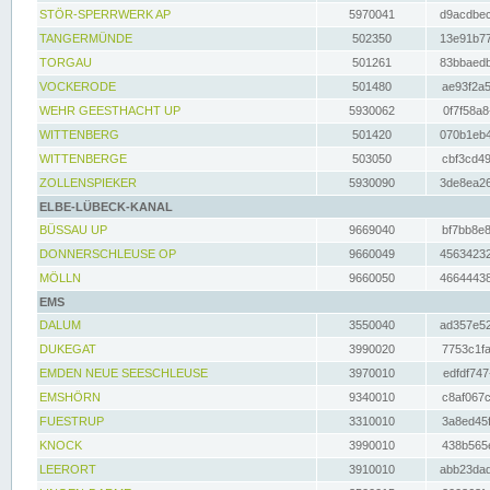
STÖR-SPERRWERK AP
5970041
d9acdbec
TANGERMÜNDE
502350
13e91b77
TORGAU
501261
83bbaedb
VOCKERODE
501480
ae93f2a5
WEHR GEESTHACHT UP
5930062
0f7f58a8
WITTENBERG
501420
070b1eb4
WITTENBERGE
503050
cbf3cd49
ZOLLENSPIEKER
5930090
3de8ea26
ELBE-LÜBECK-KANAL
BÜSSAU UP
9669040
bf7bb8e8
DONNERSCHLEUSE OP
9660049
45634232
MÖLLN
9660050
46644438
EMS
DALUM
3550040
ad357e52
DUKEGAT
3990020
7753c1fa
EMDEN NEUE SEESCHLEUSE
3970010
edfdf747
EMSHÖRN
9340010
c8af067c
FUESTRUP
3310010
3a8ed45f
KNOCK
3990010
438b565e
LEERORT
3910010
abb23dad