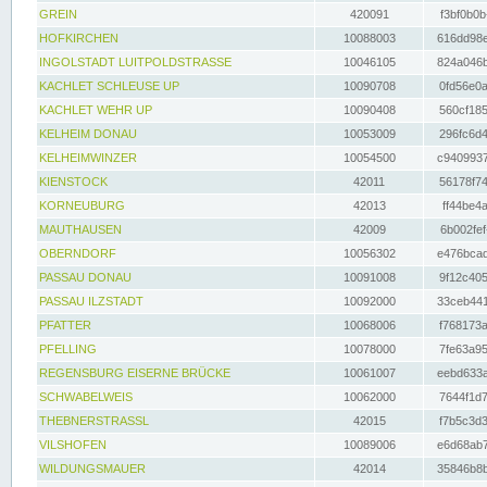
GREIN
420091
f3bf0b0b
HOFKIRCHEN
10088003
616dd98e
INGOLSTADT LUITPOLDSTRASSE
10046105
824a046b
KACHLET SCHLEUSE UP
10090708
0fd56e0a
KACHLET WEHR UP
10090408
560cf185
KELHEIM DONAU
10053009
296fc6d4
KELHEIMWINZER
10054500
c9409937
KIENSTOCK
42011
56178f74
KORNEUBURG
42013
ff44be4a
MAUTHAUSEN
42009
6b002fef
OBERNDORF
10056302
e476bcad
PASSAU DONAU
10091008
9f12c405
PASSAU ILZSTADT
10092000
33ceb441
PFATTER
10068006
f768173a
PFELLING
10078000
7fe63a95
REGENSBURG EISERNE BRÜCKE
10061007
eebd633a
SCHWABELWEIS
10062000
7644f1d7
THEBNERSTRASSL
42015
f7b5c3d3
VILSHOFEN
10089006
e6d68ab7
WILDUNGSMAUER
42014
35846b8b