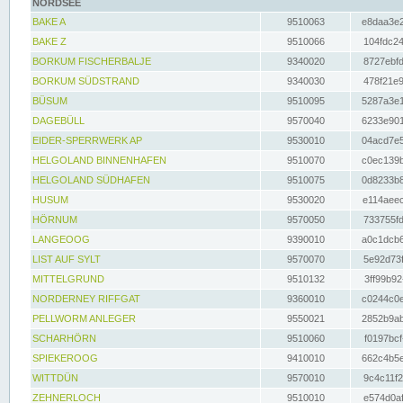
NORDSEE
BAKE A
9510063
e8daa3e2
BAKE Z
9510066
104fdc24
BORKUM FISCHERBALJE
9340020
8727ebfd
BORKUM SÜDSTRAND
9340030
478f21e9
BÜSUM
9510095
5287a3e1
DAGEBÜLL
9570040
6233e901
EIDER-SPERRWERK AP
9530010
04acd7e5
HELGOLAND BINNENHAFEN
9510070
c0ec139b
HELGOLAND SÜDHAFEN
9510075
0d8233b8
HUSUM
9530020
e114aeec
HÖRNUM
9570050
733755fd
LANGEOOG
9390010
a0c1dcb6
LIST AUF SYLT
9570070
5e92d73f
MITTELGRUND
9510132
3ff99b92
NORDERNEY RIFFGAT
9360010
c0244c0e
PELLWORM ANLEGER
9550021
2852b9ab
SCHARHÖRN
9510060
f0197bcf
SPIEKEROOG
9410010
662c4b5e
WITTDÜN
9570010
9c4c11f2
ZEHNERLOCH
9510010
e574d0af