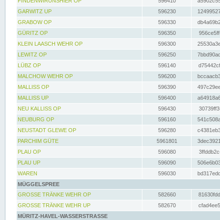
FINDENWIRUNSHIER OP
596410
a5902c55
GARWITZ UP
596230
12499527
GRABOW OP
596330
db4a69b2
GÜRITZ OP
596350
956ce5ff
KLEIN LAASCH WEHR OP
596300
25530a3e
LEWITZ OP
596250
7bbd90ad
LÜBZ OP
596140
d75442cf
MALCHOW WEHR OP
596200
bccaacb3
MALLISS OP
596390
497c29ee
MALLISS UP
596400
a64918a6
NEU KALLISS OP
596430
30739ff3
NEUBURG OP
596160
541c508a
NEUSTADT GLEWE OP
596280
c4381eb3
PARCHIM GÜTE
5961801
3dec3921
PLAU OP
596080
3ffddb2c
PLAU UP
596090
506e6b03
WAREN
596030
bd317edd
MÜGGELSPREE
GROSSE TRÄNKE WEHR OP
582660
81630fdd
GROSSE TRÄNKE WEHR UP
582670
cfad4ee5
MÜRITZ-HAVEL-WASSERSTRASSE