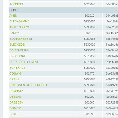
TÖNNING
9520070
00e386ac
ELBE
AKEN
502010
094b96e5
ALTENGAMME
5930070
2ee12b9a
ARTLENBURG
5930050
b3492c68
BARBY
502070
939f82ec
BLANKENESE UF
5952065
bacb459b
BLECKEDE
5930020
6aa1cd8e
BOIZENBURG
5930033
33e0bce0
BROKDORF
5970050
610ab204
BRUNSBÜTTEL MPM
5970094
d4f5f719
BUNTHAUS
5952020
ae1b91d0
COSWIG
501470
1ce53a59
CRANZ
5950070
e6b42536
CUXHAVEN STEUBENHÖFT
5990020
aad49293
DAMNATZ
5910030
c233674f
DESSAU
502000
1edc5fa4
DRESDEN
501060
70272185
DÖMITZ
5910025
6e3ea719
ELSTER
501390
c093b557