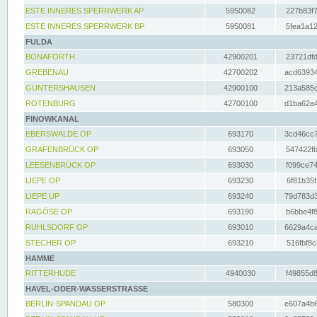
ESTE INNERES SPERRWERK AP
5950082
227b83f7
ESTE INNERES SPERRWERK BP
5950081
5fea1a12
FULDA
BONAFORTH
42900201
23721dfd
GREBENAU
42700202
acd63934
GUNTERSHAUSEN
42900100
213a585d
ROTENBURG
42700100
d1ba62a4
FINOWKANAL
EBERSWALDE OP
693170
3cd46cc7
GRAFENBRÜCK OP
693050
547422fb
LEESENBRÜCK OP
693030
f099ce74
LIEPE OP
693230
6f81b35f
LIEPE UP
693240
79d783d3
RAGÖSE OP
693190
b6bbe4f8
RUHLSDORF OP
693010
6629a4ca
STECHER OP
693210
516fbf8c
HAMME
RITTERHUDE
4940030
f49855d8
HAVEL-ODER-WASSERSTRASSE
BERLIN-SPANDAU OP
580300
e607a4b6