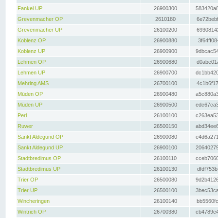
Fankel UP
26900300
583420a8
Grevenmacher OP
2610180
6e72bebf
Grevenmacher UP
26100200
69308142
Koblenz OP
26900880
3f64ff08
Koblenz UP
26900900
9dbcac54
Lehmen OP
26900680
d0abe01a
Lehmen UP
26900700
dc1bb420
Mehring AMS
26700100
4c1b6f17
Müden OP
26900480
a5c880a3
Müden UP
26900500
edc67ca3
Perl
26100100
c263ea53
Ruwer
26500150
abd34ee6
Sankt Aldegund OP
26900080
e4d6a271
Sankt Aldegund UP
26900100
20640279
Stadtbredimus OP
26100110
cceb7060
Stadtbredimus UP
26100130
dfdf753b
Trier OP
26500080
9d2b4126
Trier UP
26500100
3bec53ca
Wincheringen
26100140
bb5560fc
Wintrich OP
26700380
cb4789e4