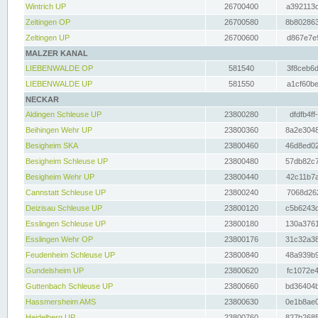
Wintrich UP
26700400
a392113c
Zeltingen OP
26700580
8b802863
Zeltingen UP
26700600
d867e7e9
MALZER KANAL
LIEBENWALDE OP
581540
3f8ceb6d
LIEBENWALDE UP
581550
a1cf60be
NECKAR
Aldingen Schleuse UP
23800280
dfdfb4ff
Beihingen Wehr UP
23800360
8a2e3048
Besigheim SKA
23800460
46d8ed02
Besigheim Schleuse UP
23800480
57db82c7
Besigheim Wehr UP
23800440
42c11b7a
Cannstatt Schleuse UP
23800240
7068d262
Deizisau Schleuse UP
23800120
c5b6243d
Esslingen Schleuse UP
23800180
130a3761
Esslingen Wehr OP
23800176
31c32a38
Feudenheim Schleuse UP
23800840
48a939b9
Gundelsheim UP
23800620
fc1072e4
Guttenbach Schleuse UP
23800660
bd36404b
Hassmersheim AMS
23800630
0e1b8ae0
Heidelberg UP
23800760
827b2685