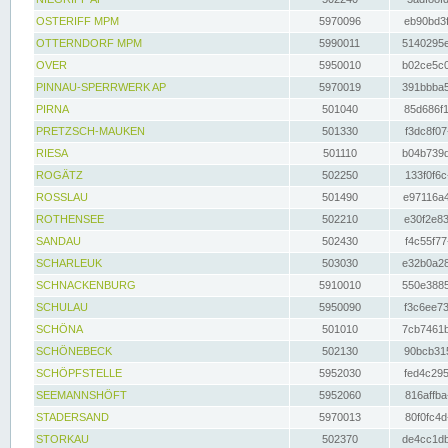
OSTERIFF MPM
5970096
eb90bd3f
OTTERNDORF MPM
5990011
5140295e
OVER
5950010
b02ce5c0
PINNAU-SPERRWERK AP
5970019
391bbba5
PIRNA
501040
85d686f1
PRETZSCH-MAUKEN
501330
f3dc8f07
RIESA
501110
b04b739d
ROGÄTZ
502250
133f0f6c
ROSSLAU
501490
e97116a4
ROTHENSEE
502210
e30f2e83
SANDAU
502430
f4c55f77
SCHARLEUK
503030
e32b0a28
SCHNACKENBURG
5910010
550e3885
SCHULAU
5950090
f3c6ee73
SCHÖNA
501010
7cb7461b
SCHÖNEBECK
502130
90bcb315
SCHÖPFSTELLE
5952030
fed4c295
SEEMANNSHÖFT
5952060
816affba
STADERSAND
5970013
80f0fc4d
STORKAU
502370
de4cc1db