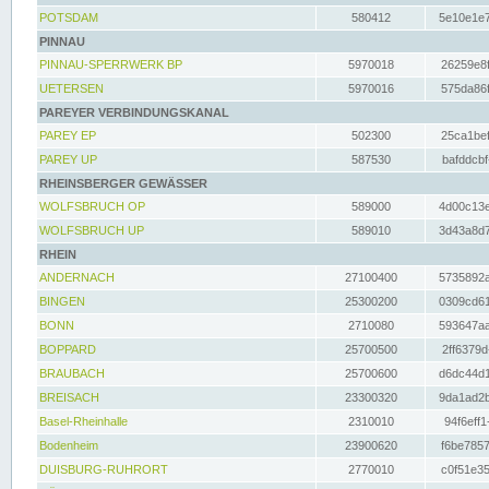
POTSDAM
580412
5e10e1e7
PINNAU
PINNAU-SPERRWERK BP
5970018
26259e8f
UETERSEN
5970016
575da86f
PAREYER VERBINDUNGSKANAL
PAREY EP
502300
25ca1bef
PAREY UP
587530
bafddcbf
RHEINSBERGER GEWÄSSER
WOLFSBRUCH OP
589000
4d00c13e
WOLFSBRUCH UP
589010
3d43a8d7
RHEIN
ANDERNACH
27100400
5735892a
BINGEN
25300200
0309cd61
BONN
2710080
593647aa
BOPPARD
25700500
2ff6379d
BRAUBACH
25700600
d6dc44d1
BREISACH
23300320
9da1ad2b
Basel-Rheinhalle
2310010
94f6eff1
Bodenheim
23900620
f6be7857
DUISBURG-RUHRORT
2770010
c0f51e35