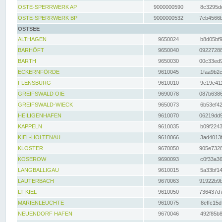
OSTE-SPERRWERK AP
9000000590
8c3295dc
OSTE-SPERRWERK BP
9000000532
7cb4566b
OSTSEE
ALTHAGEN
9650024
b8d05bf9
BARHÖFT
9650040
09227288
BARTH
9650030
00c33ed9
ECKERNFÖRDE
9610045
1faa9b2c
FLENSBURG
9610010
9e19c411
GREIFSWALD OIE
9690078
087b6386
GREIFSWALD-WIECK
9650073
6b53ef42
HEILIGENHAFEN
9610070
06219dd9
KAPPELN
9610035
b09f2243
KIEL-HOLTENAU
9610066
3ad4013f
KLOSTER
9670050
905e7328
KOSEROW
9690093
c0f33a36
LANGBALLIGAU
9610015
5a33bf14
LAUTERBACH
9670063
91922b9b
LT KIEL
9610050
736437d7
MARIENLEUCHTE
9610075
8effc15d
NEUENDORF HAFEN
9670046
492f85b8