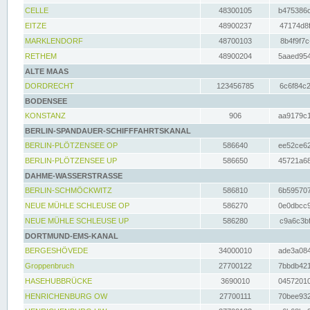
CELLE
48300105
b475386c
EITZE
48900237
47174d8f
MARKLENDORF
48700103
8b4f9f7c
RETHEM
48900204
5aaed954
ALTE MAAS
DORDRECHT
123456785
6c6f84c2
BODENSEE
KONSTANZ
906
aa9179c1
BERLIN-SPANDAUER-SCHIFFFAHRTSKANAL
BERLIN-PLÖTZENSEE OP
586640
ee52ce62
BERLIN-PLÖTZENSEE UP
586650
45721a68
DAHME-WASSERSTRASSE
BERLIN-SCHMÖCKWITZ
586810
6b595707
NEUE MÜHLE SCHLEUSE OP
586270
0e0dbcc9
NEUE MÜHLE SCHLEUSE UP
586280
c9a6c3bf
DORTMUND-EMS-KANAL
BERGESHÖVEDE
34000010
ade3a084
Groppenbruch
27700122
7bbdb421
HASEHUBBRÜCKE
3690010
04572010
HENRICHENBURG OW
27700111
70bee932