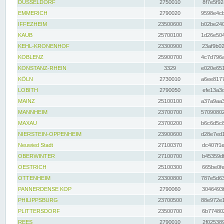
DÜSSELDORF
2750010
8f7e5f92
EMMERICH
2790020
9598e4cb
IFFEZHEIM
23500600
b02be240
KAUB
25700100
1d26e504
KEHL-KRONENHOF
23300900
23af9b02
KOBLENZ
25900700
4c7d796a
KONSTANZ-RHEIN
3329
e020e651
KÖLN
2730010
a6ee8177
LOBITH
2790050
efe13a3d
MAINZ
25100100
a37a9aa3
MANNHEIM
23700700
57090802
MAXAU
23700200
b6c6d5c8
NIERSTEIN-OPPENHEIM
23900600
d28e7ed1
Neuwied Stadt
27100370
dc407f1e
OBERWINTER
27100700
b45359df
OESTRICH
25100300
665be0fe
OTTENHEIM
23300800
787e5d63
PANNERDENSE KOP
2790060
3046493f
PHILIPPSBURG
23700500
88e972e1
PLITTERSDORF
23500700
6b774802
REES
2790010
2f025389