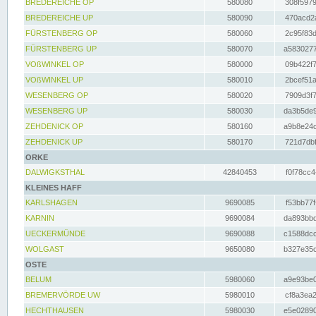
BREDEREICHE OP
580080
308f5979
BREDEREICHE UP
580090
470acd2a
FÜRSTENBERG OP
580060
2c95f83d
FÜRSTENBERG UP
580070
a5830277
VOßWINKEL OP
580000
09b422f7
VOßWINKEL UP
580010
2bcef51a
WESENBERG OP
580020
7909d3f7
WESENBERG UP
580030
da3b5de9
ZEHDENICK OP
580160
a9b8e24c
ZEHDENICK UP
580170
721d7dbf
ORKE
DALWIGKSTHAL
42840453
f0f78cc4
KLEINES HAFF
KARLSHAGEN
9690085
f53bb77f
KARNIN
9690084
da893bbd
UECKERMÜNDE
9690088
c1588dcc
WOLGAST
9650080
b327e35c
OSTE
BELUM
5980060
a9e93be0
BREMERVÖRDE UW
5980010
cf8a3ea2
HECHTHAUSEN
5980030
e5e02890