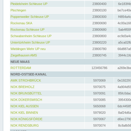
Pleidelsheim Schleuse UP
23800400
6e183f4b
Plochingen
23800100
be7ce40e
Poppenweiler Schleuse UP
23800300
f4854a4c
Rockenau SKA
23800690
4c00a166
Rockenau Schleuse UP
23800680
5ab4f00f
Schwabenheim Schleuse UP
23800800
ec9d3a4d
Untertürkheim Schleuse UP
23800220
a5ca02fb
Wieblingen Wehr UP neu
23800780
66d887a6
Ziegelhausen AMS
23800745
3944c1fd
NEUE MAAS
ROTTERDAM
123456786
a269e3be
NORD-OSTSEE-KANAL
AWK STROHBRÜCK
5970069
0e192297
NOK BREIHOLZ
5970075
4a904d59
NOK BRUNSBÜTTEL
5970091
85fc0dac
NOK DÜKERSWISCH
5970085
3954300d
NOK KIEL AUSSEN
5650068
6dc44585
NOK KIEL BINNEN
5979020
8af24d6a
NOK KÖNIGSFÖRDE
5970067
d0ec2790
NOK RENDSBURG
5970074
8c8afb56