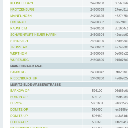
KLEINHEUBACH
24700200
355b02d2
KROTZENBURG
24700335
27eed51b
MAINFLINGEN
24700325
4627475d
OBERNAU
24700302
3c7cfb10
RAUNHEIM
24900108
db1684c1
SCHWEINFURT NEUER HAFEN
24300304
42ecae60
STEINBACH
24500100
1ed983c3
TRUNSTADT
24300202
a77aad00
WERTHEIM
24709089
0e065a22
WÜRZBURG
24300600
915d76e1
MAIN-DONAU-KANAL
BAMBERG
24300042
ff02f181
RIEDENBURG_UP
13409200
4a69e82e
MÜRITZ-ELDE-WASSERSTRASSE
BARKOW OP
596100
06d86c6b
BOBZIN OP
596120
faefa284
BUROW
5961601
a68cf527
DÖMITZ OP
596450
ec8188ee
DÖMITZ UP
596460
ad3a51da
ELDENA OP
596370
0fab94c7