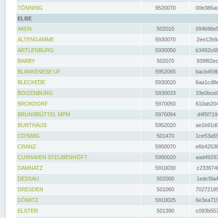
TÖNNING
9520070
00e386ac
ELBE
AKEN
502010
094b96e5
ALTENGAMME
5930070
2ee12b9a
ARTLENBURG
5930050
b3492c68
BARBY
502070
939f82ec
BLANKENESE UF
5952065
bacb459b
BLECKEDE
5930020
6aa1cd8e
BOIZENBURG
5930033
33e0bce0
BROKDORF
5970050
610ab204
BRUNSBÜTTEL MPM
5970094
d4f5f719
BUNTHAUS
5952020
ae1b91d0
COSWIG
501470
1ce53a59
CRANZ
5950070
e6b42536
CUXHAVEN STEUBENHÖFT
5990020
aad49293
DAMNATZ
5910030
c233674f
DESSAU
502000
1edc5fa4
DRESDEN
501060
70272185
DÖMITZ
5910025
6e3ea719
ELSTER
501390
c093b557