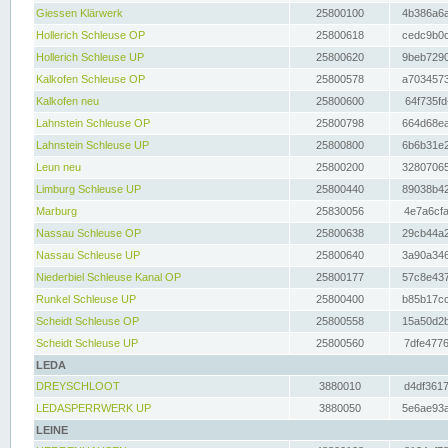
Giessen Klärwerk
25800100
4b386a6a
Hollerich Schleuse OP
25800618
cedc9b0c
Hollerich Schleuse UP
25800620
9beb7290
Kalkofen Schleuse OP
25800578
a7034573
Kalkofen neu
25800600
64f735fd
Lahnstein Schleuse OP
25800798
664d68ea
Lahnstein Schleuse UP
25800800
6b6b31e2
Leun neu
25800200
32807065
Limburg Schleuse UP
25800440
89038b42
Marburg
25830056
4e7a6cfa
Nassau Schleuse OP
25800638
29cb44a2
Nassau Schleuse UP
25800640
3a90a346
Niederbiel Schleuse Kanal OP
25800177
57c8e437
Runkel Schleuse UP
25800400
b85b17cc
Scheidt Schleuse OP
25800558
15a50d2b
Scheidt Schleuse UP
25800560
7dfe4776
LEDA
DREYSCHLOOT
3880010
d4df3617
LEDASPERRWERK UP
3880050
5e6ae93a
LEINE