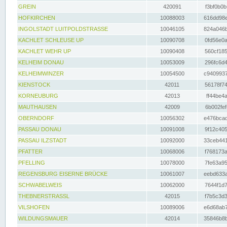
GREIN
420091
f3bf0b0b
HOFKIRCHEN
10088003
616dd98e
INGOLSTADT LUITPOLDSTRASSE
10046105
824a046b
KACHLET SCHLEUSE UP
10090708
0fd56e0a
KACHLET WEHR UP
10090408
560cf185
KELHEIM DONAU
10053009
296fc6d4
KELHEIMWINZER
10054500
c9409937
KIENSTOCK
42011
56178f74
KORNEUBURG
42013
ff44be4a
MAUTHAUSEN
42009
6b002fef
OBERNDORF
10056302
e476bcad
PASSAU DONAU
10091008
9f12c405
PASSAU ILZSTADT
10092000
33ceb441
PFATTER
10068006
f768173a
PFELLING
10078000
7fe63a95
REGENSBURG EISERNE BRÜCKE
10061007
eebd633a
SCHWABELWEIS
10062000
7644f1d7
THEBNERSTRASSL
42015
f7b5c3d3
VILSHOFEN
10089006
e6d68ab7
WILDUNGSMAUER
42014
35846b8b