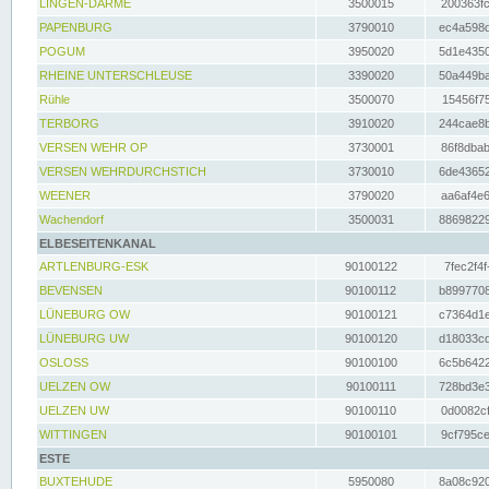
LINGEN-DARME
3500015
200363fc
PAPENBURG
3790010
ec4a598d
POGUM
3950020
5d1e4350
RHEINE UNTERSCHLEUSE
3390020
50a449ba
Rühle
3500070
15456f75
TERBORG
3910020
244cae8b
VERSEN WEHR OP
3730001
86f8dbab
VERSEN WEHRDURCHSTICH
3730010
6de43652
WEENER
3790020
aa6af4e6
Wachendorf
3500031
88698229
ELBESEITENKANAL
ARTLENBURG-ESK
90100122
7fec2f4f
BEVENSEN
90100112
b8997708
LÜNEBURG OW
90100121
c7364d1e
LÜNEBURG UW
90100120
d18033cd
OSLOSS
90100100
6c5b6422
UELZEN OW
90100111
728bd3e3
UELZEN UW
90100110
0d0082cf
WITTINGEN
90100101
9cf795ce
ESTE
BUXTEHUDE
5950080
8a08c920