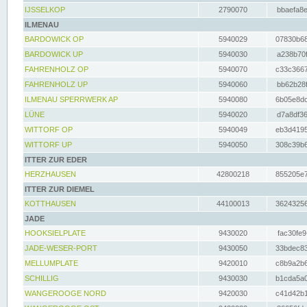
IJSSELKOP
2790070
bbaefa8e
ILMENAU
BARDOWICK OP
5940029
07830b68
BARDOWICK UP
5940030
a238b70f
FAHRENHOLZ OP
5940070
c33c3667
FAHRENHOLZ UP
5940060
bb62b28f
ILMENAU SPERRWERK AP
5940080
6b05e8dc
LÜNE
5940020
d7a8df36
WITTORF OP
5940049
eb3d4195
WITTORF UP
5940050
308c39b6
ITTER ZUR EDER
HERZHAUSEN
42800218
855205e7
ITTER ZUR DIEMEL
KOTTHAUSEN
44100013
36243256
JADE
HOOKSIELPLATE
9430020
fac30fe9
JADE-WESER-PORT
9430050
33bdec83
MELLUMPLATE
9420010
c8b9a2b6
SCHILLIG
9430030
b1cda5a0
WANGEROOGE NORD
9420030
c41d42b1