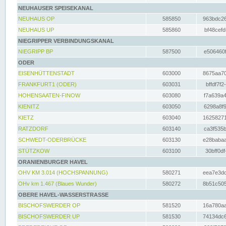
NEUHAUSER SPEISEKANAL
NEUHAUS OP
585850
963bdc26
NEUHAUS UP
585860
bf48cefd
NIEGRIPPER VERBINDUNGSKANAL
NIEGRIPP BP
587500
e506460f
ODER
EISENHÜTTENSTADT
603000
8675aa70
FRANKFURT1 (ODER)
603031
bffdf7f2
HOHENSAATEN-FINOW
603080
f7a639a4
KIENITZ
603050
6298a8f9
KIETZ
603040
16258271
RATZDORF
603140
ca3f535b
SCHWEDT-ODERBRÜCKE
603130
e28babaa
STÜTZKOW
603100
30bff0df
ORANIENBURGER HAVEL
OHV KM 3.014 (HOCHSPANNUNG)
580271
eea7e3dc
OHv km 1.467 (Blaues Wunder)
580272
8b51c505
OBERE HAVEL-WASSERSTRASSE
BISCHOFSWERDER OP
581520
16a780aa
BISCHOFSWERDER UP
581530
74134dc6