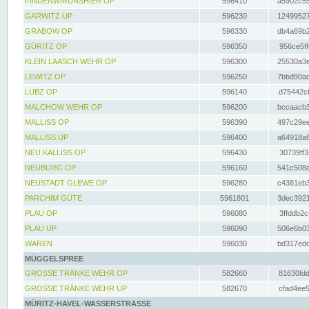
FINDENWIRUNSHIER OP
596410
a5902c55
GARWITZ UP
596230
12499527
GRABOW OP
596330
db4a69b2
GÜRITZ OP
596350
956ce5ff
KLEIN LAASCH WEHR OP
596300
25530a3e
LEWITZ OP
596250
7bbd90ad
LÜBZ OP
596140
d75442cf
MALCHOW WEHR OP
596200
bccaacb3
MALLISS OP
596390
497c29ee
MALLISS UP
596400
a64918a6
NEU KALLISS OP
596430
30739ff3
NEUBURG OP
596160
541c508a
NEUSTADT GLEWE OP
596280
c4381eb3
PARCHIM GÜTE
5961801
3dec3921
PLAU OP
596080
3ffddb2c
PLAU UP
596090
506e6b03
WAREN
596030
bd317edd
MÜGGELSPREE
GROSSE TRÄNKE WEHR OP
582660
81630fdd
GROSSE TRÄNKE WEHR UP
582670
cfad4ee5
MÜRITZ-HAVEL-WASSERSTRASSE