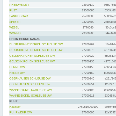
RHEINWEILER
23300130
06b978dd
RUST
23300580
5389b878
SANKT GOAR
25700300
550eb7e9
SPEYER
23700600
2cb8ae5b
WESEL
2770040
f33c3cc9
WORMS
23900200
844a620f
RHEIN-HERNE-KANAL
DUISBURG-MEIDERICH SCHLEUSE OW
27700262
f18e81da
DUISBURG-MEIDERICH SCHLEUSE UW
27700273
48780245
GELSENKIRCHEN SCHLEUSE OW
27700229
5b9f8134
GELSENKIRCHEN SCHLEUSE UW
27700230
427318d0
HERNE OW
27700150
ac6c4362
HERNE UW
27700160
b9975ea1
OBERHAUSEN SCHLEUSE OW
27700240
e251f943
OBERHAUSEN SCHLEUSE UW
27700251
12f63015
WANNE EICKEL SCHLEUSE OW
27700193
05ca0e33
WANNE EICKEL SCHLEUSE UW
27700218
23045f8b
RUHR
Hattingen
2769510000100
c0594fb5
RUHRWEHR OW
27600090
12a3037f