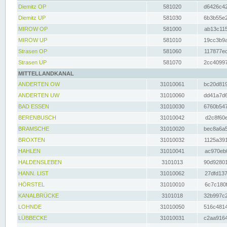
Diemitz OP
581020
d6426c42
Diemitz UP
581030
6b3b55e2
MIROW OP
581000
ab13c115
MIROW UP
581010
19cc3b9a
Strasen OP
581060
117877ec
Strasen UP
581070
2cc40997
MITTELLANDKANAL
ANDERTEN OW
31010061
bc20d819
ANDERTEN UW
31010060
dd41a7d6
BAD ESSEN
31010030
6760b547
BERENBUSCH
31010042
d2c8f60e
BRAMSCHE
31010020
bec8a6a5
BROXTEN
31010032
1125a391
HAHLEN
31010041
ac970eb0
HALDENSLEBEN
3101013
90d92801
HANN. LIST
31010062
27dfd137
HÖRSTEL
31010010
6c7c180f
KANALBRÜCKE
3101018
32b997c2
LOHNDE
31010050
516c4814
LÜBBECKE
31010031
c2aa9164