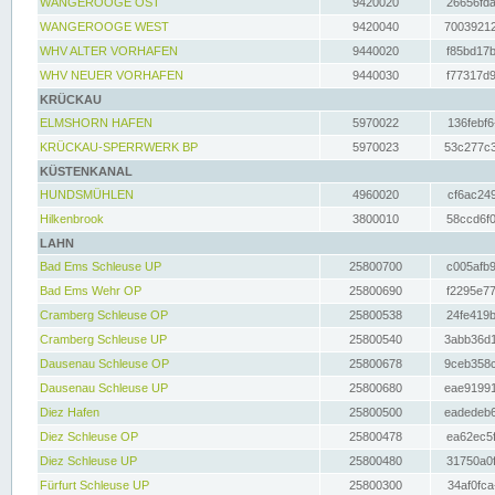
WANGEROOGE OST
9420020
26656fda
WANGEROOGE WEST
9420040
70039212
WHV ALTER VORHAFEN
9440020
f85bd17b
WHV NEUER VORHAFEN
9440030
f77317d9
KRÜCKAU
ELMSHORN HAFEN
5970022
136febf6
KRÜCKAU-SPERRWERK BP
5970023
53c277c3
KÜSTENKANAL
HUNDSMÜHLEN
4960020
cf6ac249
Hilkenbrook
3800010
58ccd6f0
LAHN
Bad Ems Schleuse UP
25800700
c005afb9
Bad Ems Wehr OP
25800690
f2295e77
Cramberg Schleuse OP
25800538
24fe419b
Cramberg Schleuse UP
25800540
3abb36d1
Dausenau Schleuse OP
25800678
9ceb358c
Dausenau Schleuse UP
25800680
eae91991
Diez Hafen
25800500
eadedeb6
Diez Schleuse OP
25800478
ea62ec5f
Diez Schleuse UP
25800480
31750a0f
Fürfurt Schleuse UP
25800300
34af0fca