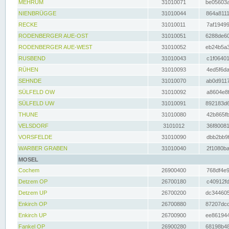
MEHRUM
31010071
be05603a
NIENBRÜGGE
31010044
864a8111
RECKE
31010011
7af19499
RODENBERGER AUE-OST
31010051
6288de60
RODENBERGER AUE-WEST
31010052
eb24b5a3
RUSBEND
31010043
c1f06401
RÜHEN
31010093
4ed5f6da
SEHNDE
31010070
ab0d9117
SÜLFELD OW
31010092
a8604e8f
SÜLFELD UW
31010091
892183d6
THUNE
31010080
42b865fb
VELSDORF
3101012
36f80081
VORSFELDE
31010090
dbb2bb9f
WARBER GRABEN
31010040
2f1080ba
MOSEL
Cochem
26900400
768df4e9
Detzem OP
26700180
c40912fd
Detzem UP
26700200
dc344605
Enkirch OP
26700880
87207dcd
Enkirch UP
26700900
ee861944
Fankel OP
26900280
68198b48