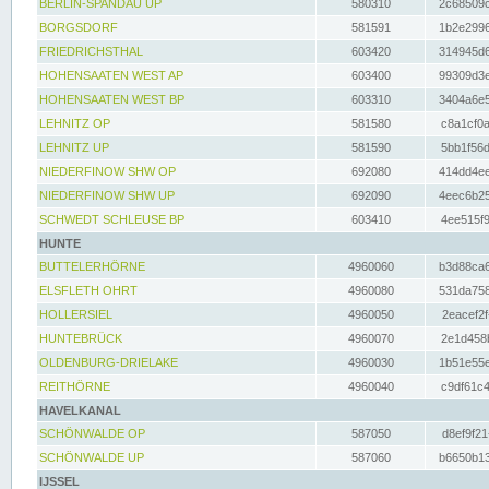
BERLIN-SPANDAU UP
580310
2c68509c
BORGSDORF
581591
1b2e2996
FRIEDRICHSTHAL
603420
314945d6
HOHENSAATEN WEST AP
603400
99309d3e
HOHENSAATEN WEST BP
603310
3404a6e5
LEHNITZ OP
581580
c8a1cf0a
LEHNITZ UP
581590
5bb1f56d
NIEDERFINOW SHW OP
692080
414dd4ee
NIEDERFINOW SHW UP
692090
4eec6b25
SCHWEDT SCHLEUSE BP
603410
4ee515f9
HUNTE
BUTTELERHÖRNE
4960060
b3d88ca6
ELSFLETH OHRT
4960080
531da758
HOLLERSIEL
4960050
2eacef2f
HUNTEBRÜCK
4960070
2e1d458b
OLDENBURG-DRIELAKE
4960030
1b51e55e
REITHÖRNE
4960040
c9df61c4
HAVELKANAL
SCHÖNWALDE OP
587050
d8ef9f21
SCHÖNWALDE UP
587060
b6650b13
IJSSEL