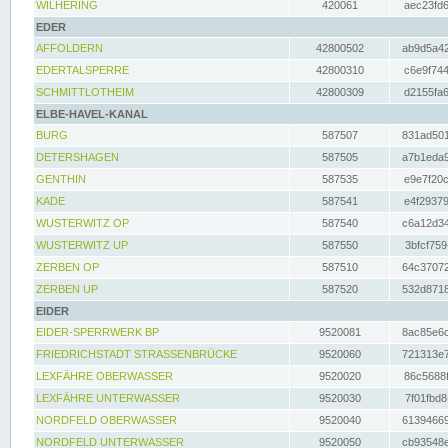
WILHERING
420061
aec23fd6
EDER
AFFOLDERN
42800502
ab9d5a42
EDERTALSPERRE
42800310
c6e9f744
SCHMITTLOTHEIM
42800309
d2155fa6
ELBE-HAVEL-KANAL
BURG
587507
831ad501
DETERSHAGEN
587505
a7b1eda9
GENTHIN
587535
e9e7f20c
KADE
587541
e4f29379
WUSTERWITZ OP
587540
c6a12d34
WUSTERWITZ UP
587550
3bfcf759
ZERBEN OP
587510
64c37072
ZERBEN UP
587520
532d8718
EIDER
EIDER-SPERRWERK BP
9520081
8ac85e6c
FRIEDRICHSTADT STRASSENBRÜCKE
9520060
721313e7
LEXFÄHRE OBERWASSER
9520020
86c5688f
LEXFÄHRE UNTERWASSER
9520030
7f01fbd8
NORDFELD OBERWASSER
9520040
61394669
NORDFELD UNTERWASSER
9520050
cb93548e