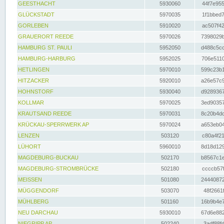
GEESTHACHT
5930060
44f7e955
GLÜCKSTADT
5970035
1f1bbed7
GORLEBEN
5910020
ac507f42
GRAUERORT REEDE
5970026
7398029b
HAMBURG ST. PAULI
5952050
d488c5cc
HAMBURG-HARBURG
5952025
706e5110
HETLINGEN
5970010
599c23b1
HITZACKER
5920010
a26e57c9
HOHNSTORF
5930040
d9289367
KOLLMAR
5970025
3ed90357
KRAUTSAND REEDE
5970031
8c20b4dc
KRÜCKAU-SPERRWERK AP
5970024
a653eb04
LENZEN
503120
c80a4f21
LÜHORT
5960010
8d18d129
MAGDEBURG-BUCKAU
502170
b8567c1e
MAGDEBURG-STROMBRÜCKE
502180
ccccb57f
MEISSEN
501080
24440872
MÜGGENDORF
503070
48f2661f
MÜHLBERG
501160
16b9b4e7
NEU DARCHAU
5930010
67d6e882
NIEGRIPP AP
502240
3adf88fd