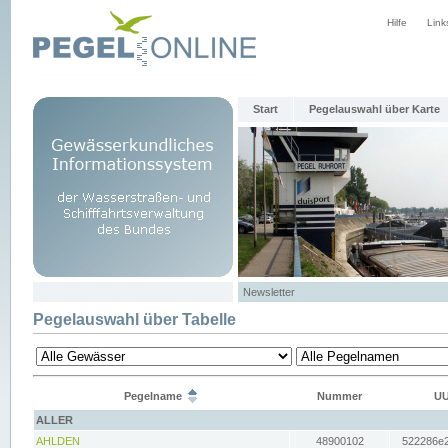
Hilfe
Link
Start
Pegelauswahl über Karte
Newsletter
Pegelauswahl über Tabelle
Pegelname
Nummer
UU
ALLER
AHLDEN
48900102
522286e2