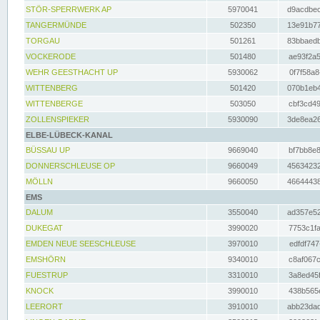
STÖR-SPERRWERK AP
5970041
d9acdbec
TANGERMÜNDE
502350
13e91b77
TORGAU
501261
83bbaedb
VOCKERODE
501480
ae93f2a5
WEHR GEESTHACHT UP
5930062
0f7f58a8
WITTENBERG
501420
070b1eb4
WITTENBERGE
503050
cbf3cd49
ZOLLENSPIEKER
5930090
3de8ea26
ELBE-LÜBECK-KANAL
BÜSSAU UP
9669040
bf7bb8e8
DONNERSCHLEUSE OP
9660049
45634232
MÖLLN
9660050
46644438
EMS
DALUM
3550040
ad357e52
DUKEGAT
3990020
7753c1fa
EMDEN NEUE SEESCHLEUSE
3970010
edfdf747
EMSHÖRN
9340010
c8af067c
FUESTRUP
3310010
3a8ed45f
KNOCK
3990010
438b565e
LEERORT
3910010
abb23dad