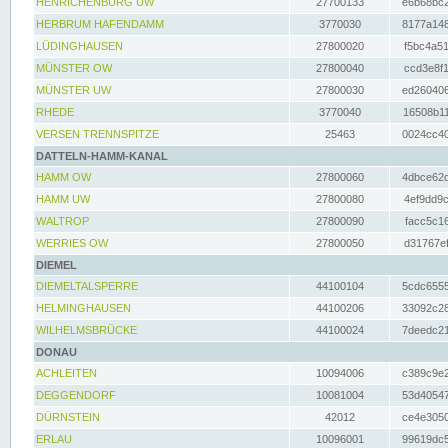
HENRICHENBURG UW
27700133
e6b68bc2
HERBRUM HAFENDAMM
3770030
8177a148
LÜDINGHAUSEN
27800020
f5bc4a51
MÜNSTER OW
27800040
ccd3e8f1
MÜNSTER UW
27800030
ed260406
RHEDE
3770040
16508b11
VERSEN TRENNSPITZE
25463
0024cc40
DATTELN-HAMM-KANAL
HAMM OW
27800060
4dbce62d
HAMM UW
27800080
4ef9dd9c
WALTROP
27800090
facc5c16
WERRIES OW
27800050
d31767ef
DIEMEL
DIEMELTALSPERRE
44100104
5cdc6555
HELMINGHAUSEN
44100206
33092c28
WILHELMSBRÜCKE
44100024
7deedc21
DONAU
ACHLEITEN
10094006
c389c9e2
DEGGENDORF
10081004
53d40547
DÜRNSTEIN
42012
ce4e3050
ERLAU
10096001
99619dc5