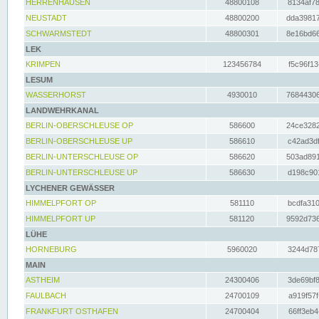
HERRENHAUSEN
48800108
8134af78
NEUSTADT
48800200
dda39817
SCHWARMSTEDT
48800301
8e16bd66
LEK
KRIMPEN
123456784
f5c96f13
LESUM
WASSERHORST
4930010
76844306
LANDWEHRKANAL
BERLIN-OBERSCHLEUSE OP
586600
24ce3282
BERLIN-OBERSCHLEUSE UP
586610
c42ad3df
BERLIN-UNTERSCHLEUSE OP
586620
503ad891
BERLIN-UNTERSCHLEUSE UP
586630
d198c901
LYCHENER GEWÄSSER
HIMMELPFORT OP
581110
bcdfa310
HIMMELPFORT UP
581120
9592d736
LÜHE
HORNEBURG
5960020
3244d787
MAIN
ASTHEIM
24300406
3de69bf8
FAULBACH
24700109
a919f57f
FRANKFURT OSTHAFEN
24700404
66ff3eb4