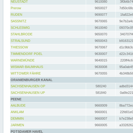
NEUSTADT
9610080
3f0b6b74
Prerow
9650027
7d50c68c
RUDEN
9690077
1fa822e6
SASSNITZ
9670065
9e7b2a4d
SCHLESWIG
9610040
09370c05
STAHLBRODE
9650070
340707f4
STRALSUND
9650043
b9163121
THIESSOW
9670067
d1c9bb3c
TIMMENDORF POEL
9630007
d22c341b
WARNEMÜNDE
9640015
220ff4c6
WISMAR-BAUMHAUS
9630008
95a0ab45
WITTOWER FÄHRE
9670055
4b348b56
ORANIENBURGER KANAL
SACHSENHAUSEN OP
580240
adbd3144
SACHSENHAUSEN UP
581840
0a6fe221
PEENE
AALBUDE
9660009
8ba772ed
ANKLAM
9660001
22fd01e0
DEMMIN
9660007
b7e238e8
JARMEN
9660005
a3328262
POTSDAMER HAVEL