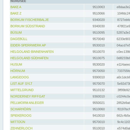
NORDSEE
BAKE A
9510063
e8daa3e2
BAKE Z
9510066
104fdc24
BORKUM FISCHERBALJE
9340020
8727ebfd
BORKUM SÜDSTRAND
9340030
478f21e9
BÜSUM
9510095
5287a3e1
DAGEBÜLL
9570040
6233e901
EIDER-SPERRWERK AP
9530010
04acd7e5
HELGOLAND BINNENHAFEN
9510070
c0ec139b
HELGOLAND SÜDHAFEN
9510075
0d8233b8
HUSUM
9530020
e114aeec
HÖRNUM
9570050
733755fd
LANGEOOG
9390010
a0c1dcb6
LIST AUF SYLT
9570070
5e92d73f
MITTELGRUND
9510132
3ff99b92
NORDERNEY RIFFGAT
9360010
c0244c0e
PELLWORM ANLEGER
9550021
2852b9ab
SCHARHÖRN
9510060
f0197bcf
SPIEKEROOG
9410010
662c4b5e
WITTDÜN
9570010
9c4c11f2
ZEHNERLOCH
9510010
e574d0af