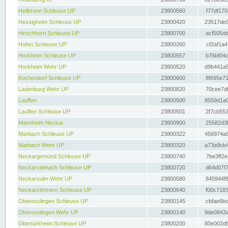
Heilbronn Schleuse UP
23800560
f77df170
Hessigheim Schleuse UP
23800420
23517de9
Hirschhorn Schleuse UP
23800700
acf505dd
Hofen Schleuse UP
23800260
cf2af1a4
Horkheim Schleuse UP
23800557
b76bf04c
Horkheim Wehr UP
23800520
d9b441a5
Kochendorf Schleuse UP
23800600
8f695e71
Ladenburg Wehr UP
23800820
70cee7df
Lauffen
23800500
8559d1a0
Lauffen Schleuse UP
23800501
2f7cb553
Mannheim Neckar
23800900
25582d3f
Marbach Schleuse UP
23800322
456974a8
Marbach Wehr UP
23800320
a73a9cb4
Neckargemünd Schleuse UP
23800740
7be3ff2e
Neckarsteinach Schleuse UP
23800720
d64d07f7
Neckarsulm Wehr UP
23800580
845944f8
Neckarzimmern Schleuse UP
23800640
f00c7183
Oberesslingen Schleuse UP
23800145
cbfae6bc
Oberesslingen Wehr UP
23800140
9de0843a
Obertürkheim Schleuse UP
23800200
80e002d8