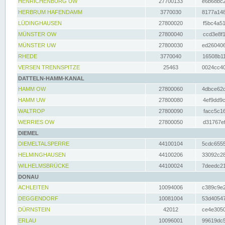
HENRICHENBURG UW
27700133
e6b68bc2
HERBRUM HAFENDAMM
3770030
8177a148
LÜDINGHAUSEN
27800020
f5bc4a51
MÜNSTER OW
27800040
ccd3e8f1
MÜNSTER UW
27800030
ed260406
RHEDE
3770040
16508b11
VERSEN TRENNSPITZE
25463
0024cc40
DATTELN-HAMM-KANAL
HAMM OW
27800060
4dbce62d
HAMM UW
27800080
4ef9dd9c
WALTROP
27800090
facc5c16
WERRIES OW
27800050
d31767ef
DIEMEL
DIEMELTALSPERRE
44100104
5cdc6555
HELMINGHAUSEN
44100206
33092c28
WILHELMSBRÜCKE
44100024
7deedc21
DONAU
ACHLEITEN
10094006
c389c9e2
DEGGENDORF
10081004
53d40547
DÜRNSTEIN
42012
ce4e3050
ERLAU
10096001
99619dc5