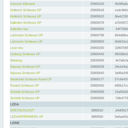
Giessen Klärwerk
25800100
4b386a6a
Hollerich Schleuse OP
25800618
cedc9b0c
Hollerich Schleuse UP
25800620
9beb7290
Kalkofen Schleuse OP
25800578
a7034573
Kalkofen neu
25800600
64f735fd
Lahnstein Schleuse OP
25800798
664d68ea
Lahnstein Schleuse UP
25800800
6b6b31e2
Leun neu
25800200
32807065
Limburg Schleuse UP
25800440
89038b42
Marburg
25830056
4e7a6cfa
Nassau Schleuse OP
25800638
29cb44a2
Nassau Schleuse UP
25800640
3a90a346
Niederbiel Schleuse Kanal OP
25800177
57c8e437
Runkel Schleuse UP
25800400
b85b17cc
Scheidt Schleuse OP
25800558
15a50d2b
Scheidt Schleuse UP
25800560
7dfe4776
LEDA
DREYSCHLOOT
3880010
d4df3617
LEDASPERRWERK UP
3880050
5e6ae93a
LEINE