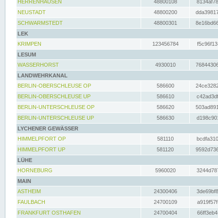
HERRENHAUSEN
48800108
8134af78
NEUSTADT
48800200
dda39817
SCHWARMSTEDT
48800301
8e16bd66
LEK
KRIMPEN
123456784
f5c96f13
LESUM
WASSERHORST
4930010
76844306
LANDWEHRKANAL
BERLIN-OBERSCHLEUSE OP
586600
24ce3282
BERLIN-OBERSCHLEUSE UP
586610
c42ad3df
BERLIN-UNTERSCHLEUSE OP
586620
503ad891
BERLIN-UNTERSCHLEUSE UP
586630
d198c901
LYCHENER GEWÄSSER
HIMMELPFORT OP
581110
bcdfa310
HIMMELPFORT UP
581120
9592d736
LÜHE
HORNEBURG
5960020
3244d787
MAIN
ASTHEIM
24300406
3de69bf8
FAULBACH
24700109
a919f57f
FRANKFURT OSTHAFEN
24700404
66ff3eb4