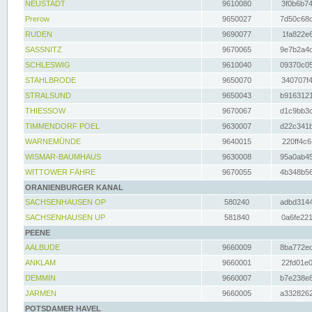
NEUSTADT
9610080
3f0b6b74
Prerow
9650027
7d50c68c
RUDEN
9690077
1fa822e6
SASSNITZ
9670065
9e7b2a4d
SCHLESWIG
9610040
09370c05
STAHLBRODE
9650070
340707f4
STRALSUND
9650043
b9163121
THIESSOW
9670067
d1c9bb3c
TIMMENDORF POEL
9630007
d22c341b
WARNEMÜNDE
9640015
220ff4c6
WISMAR-BAUMHAUS
9630008
95a0ab45
WITTOWER FÄHRE
9670055
4b348b56
ORANIENBURGER KANAL
SACHSENHAUSEN OP
580240
adbd3144
SACHSENHAUSEN UP
581840
0a6fe221
PEENE
AALBUDE
9660009
8ba772ed
ANKLAM
9660001
22fd01e0
DEMMIN
9660007
b7e238e8
JARMEN
9660005
a3328262
POTSDAMER HAVEL