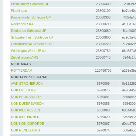
Pleidelsheim Schleuse UP
23800400
6e183f4b
Plochingen
23800100
be7ce40e
Poppenweiler Schleuse UP
23800300
f4854a4c
Rockenau SKA
23800690
4c00a166
Rockenau Schleuse UP
23800680
5ab4f00f
Schwabenheim Schleuse UP
23800800
ec9d3a4d
Untertürkheim Schleuse UP
23800220
a5ca02fb
Wieblingen Wehr UP neu
23800780
66d887a6
Ziegelhausen AMS
23800745
3944c1fd
NEUE MAAS
ROTTERDAM
123456786
a269e3be
NORD-OSTSEE-KANAL
AWK STROHBRÜCK
5970069
0e192297
NOK BREIHOLZ
5970075
4a904d59
NOK BRUNSBÜTTEL
5970091
85fc0dac
NOK DÜKERSWISCH
5970085
3954300d
NOK KIEL AUSSEN
5650068
6dc44585
NOK KIEL BINNEN
5979020
8af24d6a
NOK KÖNIGSFÖRDE
5970067
d0ec2790
NOK RENDSBURG
5970074
8c8afb56