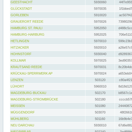
GEESTHACHT
5930060
44f7e955
GLÜCKSTADT
5970035
1f1bbed7
GORLEBEN
5910020
ac507f42
GRAUERORT REEDE
5970026
7398029b
HAMBURG ST. PAULI
5952050
d488c5cc
HAMBURG-HARBURG
5952025
706e5110
HETLINGEN
5970010
599c23b1
HITZACKER
5920010
a26e57c9
HOHNSTORF
5930040
d9289367
KOLLMAR
5970025
3ed90357
KRAUTSAND REEDE
5970031
8c20b4dc
KRÜCKAU-SPERRWERK AP
5970024
a653eb04
LENZEN
503120
c80a4f21
LÜHORT
5960010
8d18d129
MAGDEBURG-BUCKAU
502170
b8567c1e
MAGDEBURG-STROMBRÜCKE
502180
ccccb57f
MEISSEN
501080
24440872
MÜGGENDORF
503070
48f2661f
MÜHLBERG
501160
16b9b4e7
NEU DARCHAU
5930010
67d6e882
NIEGRIPP AP
502240
3adf88fd