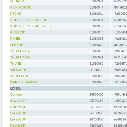
MEHRUM
31010071
be05603a
NIENBRÜGGE
31010044
864a8111
RECKE
31010011
7af19499
RODENBERGER AUE-OST
31010051
6288de60
RODENBERGER AUE-WEST
31010052
eb24b5a3
RUSBEND
31010043
c1f06401
RÜHEN
31010093
4ed5f6da
SEHNDE
31010070
ab0d9117
SÜLFELD OW
31010092
a8604e8f
SÜLFELD UW
31010091
892183d6
THUNE
31010080
42b865fb
VELSDORF
3101012
36f80081
VORSFELDE
31010090
dbb2bb9f
WARBER GRABEN
31010040
2f1080ba
MOSEL
Cochem
26900400
768df4e9
Detzem OP
26700180
c40912fd
Detzem UP
26700200
dc344605
Enkirch OP
26700880
87207dcd
Enkirch UP
26700900
ee861944
Fankel OP
26900280
68198b48