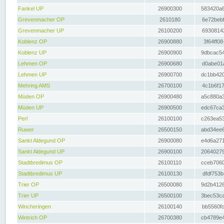
Fankel UP
26900300
583420a8
Grevenmacher OP
2610180
6e72bebf
Grevenmacher UP
26100200
69308142
Koblenz OP
26900880
3f64ff08
Koblenz UP
26900900
9dbcac54
Lehmen OP
26900680
d0abe01a
Lehmen UP
26900700
dc1bb420
Mehring AMS
26700100
4c1b6f17
Müden OP
26900480
a5c880a3
Müden UP
26900500
edc67ca3
Perl
26100100
c263ea53
Ruwer
26500150
abd34ee6
Sankt Aldegund OP
26900080
e4d6a271
Sankt Aldegund UP
26900100
20640279
Stadtbredimus OP
26100110
cceb7060
Stadtbredimus UP
26100130
dfdf753b
Trier OP
26500080
9d2b4126
Trier UP
26500100
3bec53ca
Wincheringen
26100140
bb5560fc
Wintrich OP
26700380
cb4789e4