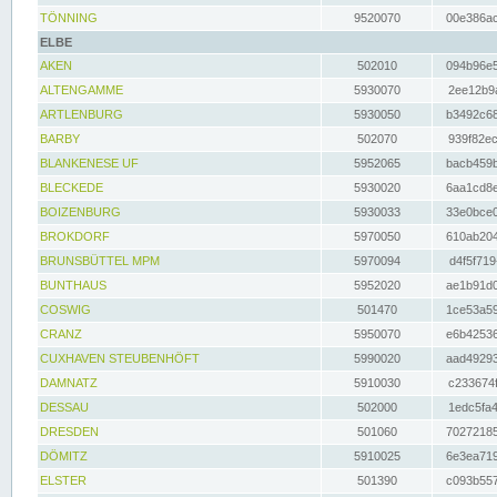
TÖNNING
9520070
00e386ac
ELBE
AKEN
502010
094b96e5
ALTENGAMME
5930070
2ee12b9a
ARTLENBURG
5930050
b3492c68
BARBY
502070
939f82ec
BLANKENESE UF
5952065
bacb459b
BLECKEDE
5930020
6aa1cd8e
BOIZENBURG
5930033
33e0bce0
BROKDORF
5970050
610ab204
BRUNSBÜTTEL MPM
5970094
d4f5f719
BUNTHAUS
5952020
ae1b91d0
COSWIG
501470
1ce53a59
CRANZ
5950070
e6b42536
CUXHAVEN STEUBENHÖFT
5990020
aad49293
DAMNATZ
5910030
c233674f
DESSAU
502000
1edc5fa4
DRESDEN
501060
70272185
DÖMITZ
5910025
6e3ea719
ELSTER
501390
c093b557