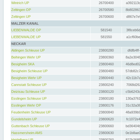
Wintrich UP
26700400
a392113c
Zeltingen OP
26700580
8b802863
Zeltingen UP
26700600
d867e7e9
MALZER KANAL
LIEBENWALDE OP
581540
3f8ceb6d
LIEBENWALDE UP
581550
a1cf60be
NECKAR
Aldingen Schleuse UP
23800280
dfdfb4ff
Beihingen Wehr UP
23800360
8a2e3048
Besigheim SKA
23800460
46d8ed02
Besigheim Schleuse UP
23800480
57db82c7
Besigheim Wehr UP
23800440
42c11b7a
Cannstatt Schleuse UP
23800240
7068d262
Deizisau Schleuse UP
23800120
c5b6243d
Esslingen Schleuse UP
23800180
130a3761
Esslingen Wehr OP
23800176
31c32a38
Feudenheim Schleuse UP
23800840
48a939b9
Gundelsheim UP
23800620
fc1072e4
Guttenbach Schleuse UP
23800660
bd36404b
Hassmersheim AMS
23800630
0e1b8ae0
Heidelberg UP
23800760
827b2685