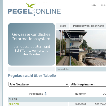
Hilfe
Link
Start
Pegelauswahl über Karte
Newsletter
Pegelauswahl über Tabelle
Pegelname
Nummer
UU
ALLER
AHLDEN
48900102
522286e2