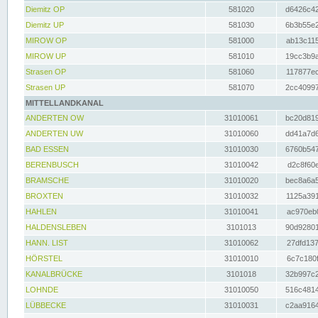
Diemitz OP
581020
d6426c42
Diemitz UP
581030
6b3b55e2
MIROW OP
581000
ab13c115
MIROW UP
581010
19cc3b9a
Strasen OP
581060
117877ec
Strasen UP
581070
2cc40997
MITTELLANDKANAL
ANDERTEN OW
31010061
bc20d819
ANDERTEN UW
31010060
dd41a7d6
BAD ESSEN
31010030
6760b547
BERENBUSCH
31010042
d2c8f60e
BRAMSCHE
31010020
bec8a6a5
BROXTEN
31010032
1125a391
HAHLEN
31010041
ac970eb0
HALDENSLEBEN
3101013
90d92801
HANN. LIST
31010062
27dfd137
HÖRSTEL
31010010
6c7c180f
KANALBRÜCKE
3101018
32b997c2
LOHNDE
31010050
516c4814
LÜBBECKE
31010031
c2aa9164