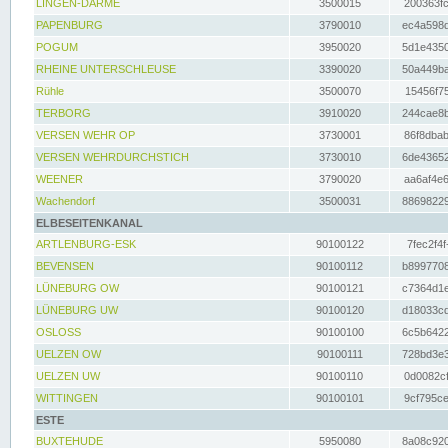
LINGEN-DARME
3500015
200363fc
PAPENBURG
3790010
ec4a598d
POGUM
3950020
5d1e4350
RHEINE UNTERSCHLEUSE
3390020
50a449ba
Rühle
3500070
15456f75
TERBORG
3910020
244cae8b
VERSEN WEHR OP
3730001
86f8dbab
VERSEN WEHRDURCHSTICH
3730010
6de43652
WEENER
3790020
aa6af4e6
Wachendorf
3500031
88698229
ELBESEITENKANAL
ARTLENBURG-ESK
90100122
7fec2f4f
BEVENSEN
90100112
b8997708
LÜNEBURG OW
90100121
c7364d1e
LÜNEBURG UW
90100120
d18033cd
OSLOSS
90100100
6c5b6422
UELZEN OW
90100111
728bd3e3
UELZEN UW
90100110
0d0082cf
WITTINGEN
90100101
9cf795ce
ESTE
BUXTEHUDE
5950080
8a08c920