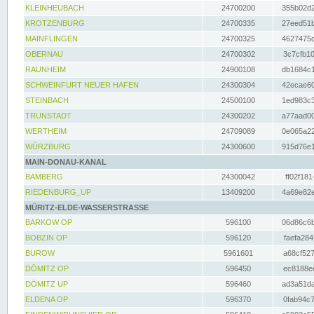
KLEINHEUBACH
24700200
355b02d2
KROTZENBURG
24700335
27eed51b
MAINFLINGEN
24700325
4627475d
OBERNAU
24700302
3c7cfb10
RAUNHEIM
24900108
db1684c1
SCHWEINFURT NEUER HAFEN
24300304
42ecae60
STEINBACH
24500100
1ed983c3
TRUNSTADT
24300202
a77aad00
WERTHEIM
24709089
0e065a22
WÜRZBURG
24300600
915d76e1
MAIN-DONAU-KANAL
BAMBERG
24300042
ff02f181
RIEDENBURG_UP
13409200
4a69e82e
MÜRITZ-ELDE-WASSERSTRASSE
BARKOW OP
596100
06d86c6b
BOBZIN OP
596120
faefa284
BUROW
5961601
a68cf527
DÖMITZ OP
596450
ec8188ee
DÖMITZ UP
596460
ad3a51da
ELDENA OP
596370
0fab94c7