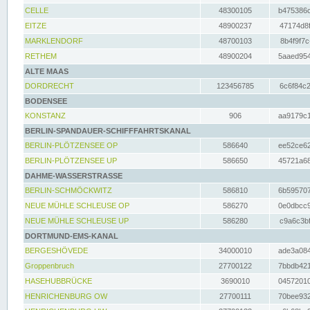
CELLE
48300105
b475386c
EITZE
48900237
47174d8f
MARKLENDORF
48700103
8b4f9f7c
RETHEM
48900204
5aaed954
ALTE MAAS
DORDRECHT
123456785
6c6f84c2
BODENSEE
KONSTANZ
906
aa9179c1
BERLIN-SPANDAUER-SCHIFFFAHRTSKANAL
BERLIN-PLÖTZENSEE OP
586640
ee52ce62
BERLIN-PLÖTZENSEE UP
586650
45721a68
DAHME-WASSERSTRASSE
BERLIN-SCHMÖCKWITZ
586810
6b595707
NEUE MÜHLE SCHLEUSE OP
586270
0e0dbcc9
NEUE MÜHLE SCHLEUSE UP
586280
c9a6c3bf
DORTMUND-EMS-KANAL
BERGESHÖVEDE
34000010
ade3a084
Groppenbruch
27700122
7bbdb421
HASEHUBBRÜCKE
3690010
04572010
HENRICHENBURG OW
27700111
70bee932