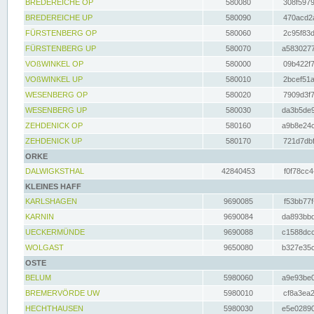
BREDEREICHE OP
580080
308f5979
BREDEREICHE UP
580090
470acd2a
FÜRSTENBERG OP
580060
2c95f83d
FÜRSTENBERG UP
580070
a5830277
VOßWINKEL OP
580000
09b422f7
VOßWINKEL UP
580010
2bcef51a
WESENBERG OP
580020
7909d3f7
WESENBERG UP
580030
da3b5de9
ZEHDENICK OP
580160
a9b8e24c
ZEHDENICK UP
580170
721d7dbf
ORKE
DALWIGKSTHAL
42840453
f0f78cc4
KLEINES HAFF
KARLSHAGEN
9690085
f53bb77f
KARNIN
9690084
da893bbd
UECKERMÜNDE
9690088
c1588dcc
WOLGAST
9650080
b327e35c
OSTE
BELUM
5980060
a9e93be0
BREMERVÖRDE UW
5980010
cf8a3ea2
HECHTHAUSEN
5980030
e5e02890