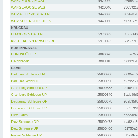
WANGEROOGE OST
9420020
26656fda
WANGEROOGE WEST
9420040
70039212
WHV ALTER VORHAFEN
9440020
f85bd17b
WHV NEUER VORHAFEN
9440030
f77317d9
KRÜCKAU
ELMSHORN HAFEN
5970022
136febf6
KRÜCKAU-SPERRWERK BP
5970023
53c277c3
KÜSTENKANAL
HUNDSMÜHLEN
4960020
cf6ac249
Hilkenbrook
3800010
58ccd6f0
LAHN
Bad Ems Schleuse UP
25800700
c005afb9
Bad Ems Wehr OP
25800690
f2295e77
Cramberg Schleuse OP
25800538
24fe419b
Cramberg Schleuse UP
25800540
3abb36d1
Dausenau Schleuse OP
25800678
9ceb358c
Dausenau Schleuse UP
25800680
eae91991
Diez Hafen
25800500
eadedeb6
Diez Schleuse OP
25800478
ea62ec5f
Diez Schleuse UP
25800480
31750a0f
Fürfurt Schleuse UP
25800300
34af0fca