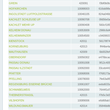
GREIN
420091
f3bf0b0b
HOFKIRCHEN
10088003
616dd98e
INGOLSTADT LUITPOLDSTRASSE
10046105
824a046b
KACHLET SCHLEUSE UP
10090708
0fd56e0a
KACHLET WEHR UP
10090408
560cf185
KELHEIM DONAU
10053009
296fc6d4
KELHEIMWINZER
10054500
c9409937
KIENSTOCK
42011
56178f74
KORNEUBURG
42013
ff44be4a
MAUTHAUSEN
42009
6b002fef
OBERNDORF
10056302
e476bcad
PASSAU DONAU
10091008
9f12c405
PASSAU ILZSTADT
10092000
33ceb441
PFATTER
10068006
f768173a
PFELLING
10078000
7fe63a95
REGENSBURG EISERNE BRÜCKE
10061007
eebd633a
SCHWABELWEIS
10062000
7644f1d7
THEBNERSTRASSL
42015
f7b5c3d3
VILSHOFEN
10089006
e6d68ab7
WILDUNGSMAUER
42014
35846b8b