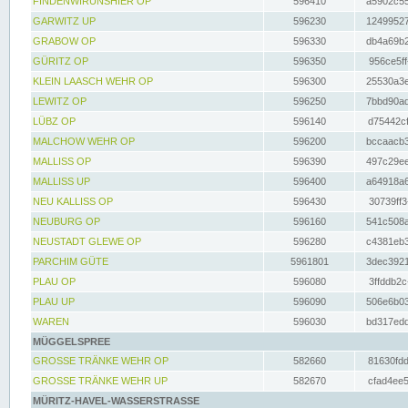
FINDENWIRUNSHIER OP
596410
a5902c55
GARWITZ UP
596230
12499527
GRABOW OP
596330
db4a69b2
GÜRITZ OP
596350
956ce5ff
KLEIN LAASCH WEHR OP
596300
25530a3e
LEWITZ OP
596250
7bbd90ad
LÜBZ OP
596140
d75442cf
MALCHOW WEHR OP
596200
bccaacb3
MALLISS OP
596390
497c29ee
MALLISS UP
596400
a64918a6
NEU KALLISS OP
596430
30739ff3
NEUBURG OP
596160
541c508a
NEUSTADT GLEWE OP
596280
c4381eb3
PARCHIM GÜTE
5961801
3dec3921
PLAU OP
596080
3ffddb2c
PLAU UP
596090
506e6b03
WAREN
596030
bd317edd
MÜGGELSPREE
GROSSE TRÄNKE WEHR OP
582660
81630fdd
GROSSE TRÄNKE WEHR UP
582670
cfad4ee5
MÜRITZ-HAVEL-WASSERSTRASSE