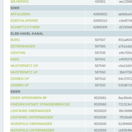
WILHERING
420061
aec23fd6
EDER
AFFOLDERN
42800502
ab9d5a42
EDERTALSPERRE
42800310
c6e9f744
SCHMITTLOTHEIM
42800309
d2155fa6
ELBE-HAVEL-KANAL
BURG
587507
831ad501
DETERSHAGEN
587505
a7b1eda9
GENTHIN
587535
e9e7f20c
KADE
587541
e4f29379
WUSTERWITZ OP
587540
c6a12d34
WUSTERWITZ UP
587550
3bfcf759
ZERBEN OP
587510
64c37072
ZERBEN UP
587520
532d8718
EIDER
EIDER-SPERRWERK BP
9520081
8ac85e6c
FRIEDRICHSTADT STRASSENBRÜCKE
9520060
721313e7
LEXFÄHRE OBERWASSER
9520020
86c5688f
LEXFÄHRE UNTERWASSER
9520030
7f01fbd8
NORDFELD OBERWASSER
9520040
61394669
NORDFELD UNTERWASSER
9520050
cb93548e