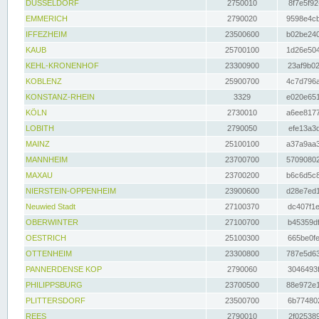
DÜSSELDORF
2750010
8f7e5f92
EMMERICH
2790020
9598e4cb
IFFEZHEIM
23500600
b02be240
KAUB
25700100
1d26e504
KEHL-KRONENHOF
23300900
23af9b02
KOBLENZ
25900700
4c7d796a
KONSTANZ-RHEIN
3329
e020e651
KÖLN
2730010
a6ee8177
LOBITH
2790050
efe13a3d
MAINZ
25100100
a37a9aa3
MANNHEIM
23700700
57090802
MAXAU
23700200
b6c6d5c8
NIERSTEIN-OPPENHEIM
23900600
d28e7ed1
Neuwied Stadt
27100370
dc407f1e
OBERWINTER
27100700
b45359df
OESTRICH
25100300
665be0fe
OTTENHEIM
23300800
787e5d63
PANNERDENSE KOP
2790060
3046493f
PHILIPPSBURG
23700500
88e972e1
PLITTERSDORF
23500700
6b774802
REES
2790010
2f025389