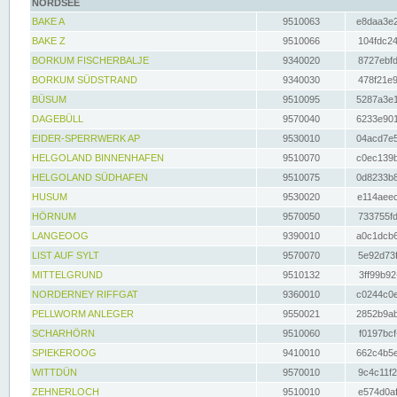
NORDSEE
BAKE A
9510063
e8daa3e2
BAKE Z
9510066
104fdc24
BORKUM FISCHERBALJE
9340020
8727ebfd
BORKUM SÜDSTRAND
9340030
478f21e9
BÜSUM
9510095
5287a3e1
DAGEBÜLL
9570040
6233e901
EIDER-SPERRWERK AP
9530010
04acd7e5
HELGOLAND BINNENHAFEN
9510070
c0ec139b
HELGOLAND SÜDHAFEN
9510075
0d8233b8
HUSUM
9530020
e114aeec
HÖRNUM
9570050
733755fd
LANGEOOG
9390010
a0c1dcb6
LIST AUF SYLT
9570070
5e92d73f
MITTELGRUND
9510132
3ff99b92
NORDERNEY RIFFGAT
9360010
c0244c0e
PELLWORM ANLEGER
9550021
2852b9ab
SCHARHÖRN
9510060
f0197bcf
SPIEKEROOG
9410010
662c4b5e
WITTDÜN
9570010
9c4c11f2
ZEHNERLOCH
9510010
e574d0af