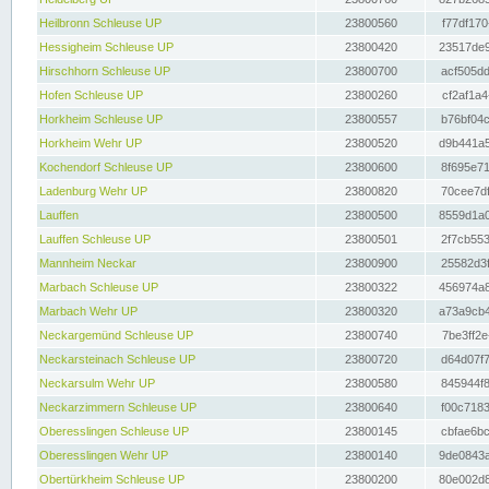
Heilbronn Schleuse UP
23800560
f77df170
Hessigheim Schleuse UP
23800420
23517de9
Hirschhorn Schleuse UP
23800700
acf505dd
Hofen Schleuse UP
23800260
cf2af1a4
Horkheim Schleuse UP
23800557
b76bf04c
Horkheim Wehr UP
23800520
d9b441a5
Kochendorf Schleuse UP
23800600
8f695e71
Ladenburg Wehr UP
23800820
70cee7df
Lauffen
23800500
8559d1a0
Lauffen Schleuse UP
23800501
2f7cb553
Mannheim Neckar
23800900
25582d3f
Marbach Schleuse UP
23800322
456974a8
Marbach Wehr UP
23800320
a73a9cb4
Neckargemünd Schleuse UP
23800740
7be3ff2e
Neckarsteinach Schleuse UP
23800720
d64d07f7
Neckarsulm Wehr UP
23800580
845944f8
Neckarzimmern Schleuse UP
23800640
f00c7183
Oberesslingen Schleuse UP
23800145
cbfae6bc
Oberesslingen Wehr UP
23800140
9de0843a
Obertürkheim Schleuse UP
23800200
80e002d8