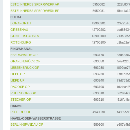
ESTE INNERES SPERRWERK AP
5950082
227b83f7
ESTE INNERES SPERRWERK BP
5950081
5fea1a12
FULDA
BONAFORTH
42900201
23721dfd
GREBENAU
42700202
acd63934
GUNTERSHAUSEN
42900100
213a585d
ROTENBURG
42700100
d1ba62a4
FINOWKANAL
EBERSWALDE OP
693170
3cd46cc7
GRAFENBRÜCK OP
693050
547422fb
LEESENBRÜCK OP
693030
f099ce74
LIEPE OP
693230
6f81b35f
LIEPE UP
693240
79d783d3
RAGÖSE OP
693190
b6bbe4f8
RUHLSDORF OP
693010
6629a4ca
STECHER OP
693210
516fbf8c
HAMME
RITTERHUDE
4940030
f49855d8
HAVEL-ODER-WASSERSTRASSE
BERLIN-SPANDAU OP
580300
e607a4b6