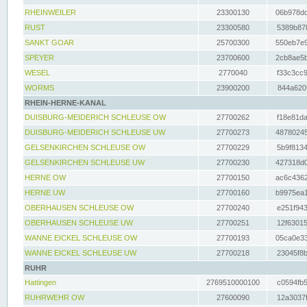
RHEINWEILER
23300130
06b978dd
RUST
23300580
5389b878
SANKT GOAR
25700300
550eb7e9
SPEYER
23700600
2cb8ae5b
WESEL
2770040
f33c3cc9
WORMS
23900200
844a620f
RHEIN-HERNE-KANAL
DUISBURG-MEIDERICH SCHLEUSE OW
27700262
f18e81da
DUISBURG-MEIDERICH SCHLEUSE UW
27700273
48780245
GELSENKIRCHEN SCHLEUSE OW
27700229
5b9f8134
GELSENKIRCHEN SCHLEUSE UW
27700230
427318d0
HERNE OW
27700150
ac6c4362
HERNE UW
27700160
b9975ea1
OBERHAUSEN SCHLEUSE OW
27700240
e251f943
OBERHAUSEN SCHLEUSE UW
27700251
12f63015
WANNE EICKEL SCHLEUSE OW
27700193
05ca0e33
WANNE EICKEL SCHLEUSE UW
27700218
23045f8b
RUHR
Hattingen
2769510000100
c0594fb5
RUHRWEHR OW
27600090
12a3037f