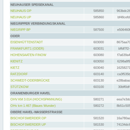
NEUHAUSER SPEISEKANAL
NEUHAUS OP
585850
963bdc26
NEUHAUS UP
585860
bf48cefd
NIEGRIPPER VERBINDUNGSKANAL
NIEGRIPP BP
587500
e506460f
ODER
EISENHÜTTENSTADT
603000
8675aa70
FRANKFURT1 (ODER)
603031
bffdf7f2
HOHENSAATEN-FINOW
603080
f7a639a4
KIENITZ
603050
6298a8f9
KIETZ
603040
16258271
RATZDORF
603140
ca3f535b
SCHWEDT-ODERBRÜCKE
603130
e28babaa
STÜTZKOW
603100
30bff0df
ORANIENBURGER HAVEL
OHV KM 3.014 (HOCHSPANNUNG)
580271
eea7e3dc
OHv km 1.467 (Blaues Wunder)
580272
8b51c505
OBERE HAVEL-WASSERSTRASSE
BISCHOFSWERDER OP
581520
16a780aa
BISCHOFSWERDER UP
581530
74134dc6