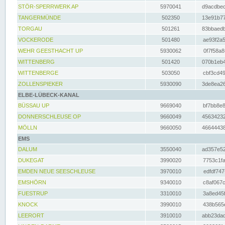
STÖR-SPERRWERK AP
5970041
d9acdbec
TANGERMÜNDE
502350
13e91b77
TORGAU
501261
83bbaedb
VOCKERODE
501480
ae93f2a5
WEHR GEESTHACHT UP
5930062
0f7f58a8
WITTENBERG
501420
070b1eb4
WITTENBERGE
503050
cbf3cd49
ZOLLENSPIEKER
5930090
3de8ea26
ELBE-LÜBECK-KANAL
BÜSSAU UP
9669040
bf7bb8e8
DONNERSCHLEUSE OP
9660049
45634232
MÖLLN
9660050
46644438
EMS
DALUM
3550040
ad357e52
DUKEGAT
3990020
7753c1fa
EMDEN NEUE SEESCHLEUSE
3970010
edfdf747
EMSHÖRN
9340010
c8af067c
FUESTRUP
3310010
3a8ed45f
KNOCK
3990010
438b565e
LEERORT
3910010
abb23dad