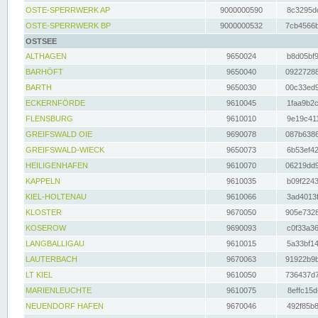
OSTE-SPERRWERK AP
9000000590
8c3295dc
OSTE-SPERRWERK BP
9000000532
7cb4566b
OSTSEE
ALTHAGEN
9650024
b8d05bf9
BARHÖFT
9650040
09227288
BARTH
9650030
00c33ed9
ECKERNFÖRDE
9610045
1faa9b2c
FLENSBURG
9610010
9e19c411
GREIFSWALD OIE
9690078
087b6386
GREIFSWALD-WIECK
9650073
6b53ef42
HEILIGENHAFEN
9610070
06219dd9
KAPPELN
9610035
b09f2243
KIEL-HOLTENAU
9610066
3ad4013f
KLOSTER
9670050
905e7328
KOSEROW
9690093
c0f33a36
LANGBALLIGAU
9610015
5a33bf14
LAUTERBACH
9670063
91922b9b
LT KIEL
9610050
736437d7
MARIENLEUCHTE
9610075
8effc15d
NEUENDORF HAFEN
9670046
492f85b8