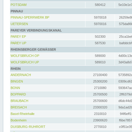
POTSDAM
580412
5e10e1e7
PINNAU
PINNAU-SPERRWERK BP
5970018
26259e8f
UETERSEN
5970016
575da86f
PAREYER VERBINDUNGSKANAL
PAREY EP
502300
25ca1bef
PAREY UP
587530
bafddcbf
RHEINSBERGER GEWÄSSER
WOLFSBRUCH OP
589000
4d00c13e
WOLFSBRUCH UP
589010
3d43a8d7
RHEIN
ANDERNACH
27100400
5735892a
BINGEN
25300200
0309cd61
BONN
2710080
593647aa
BOPPARD
25700500
2ff6379d
BRAUBACH
25700600
d6dc44d1
BREISACH
23300320
9da1ad2b
Basel-Rheinhalle
2310010
94f6eff1
Bodenheim
23900620
f6be7857
DUISBURG-RUHRORT
2770010
c0f51e35