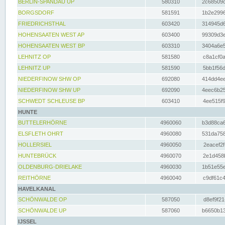
BERLIN-SPANDAU UP
580310
2c68509c
BORGSDORF
581591
1b2e2996
FRIEDRICHSTHAL
603420
314945d6
HOHENSAATEN WEST AP
603400
99309d3e
HOHENSAATEN WEST BP
603310
3404a6e5
LEHNITZ OP
581580
c8a1cf0a
LEHNITZ UP
581590
5bb1f56d
NIEDERFINOW SHW OP
692080
414dd4ee
NIEDERFINOW SHW UP
692090
4eec6b25
SCHWEDT SCHLEUSE BP
603410
4ee515f9
HUNTE
BUTTELERHÖRNE
4960060
b3d88ca6
ELSFLETH OHRT
4960080
531da758
HOLLERSIEL
4960050
2eacef2f
HUNTEBRÜCK
4960070
2e1d458b
OLDENBURG-DRIELAKE
4960030
1b51e55e
REITHÖRNE
4960040
c9df61c4
HAVELKANAL
SCHÖNWALDE OP
587050
d8ef9f21
SCHÖNWALDE UP
587060
b6650b13
IJSSEL