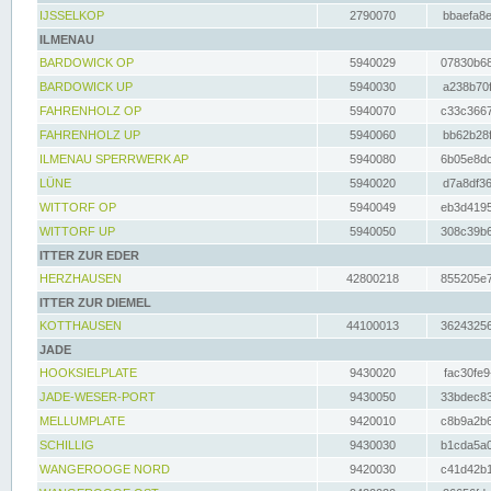
IJSSELKOP
2790070
bbaefa8e
ILMENAU
BARDOWICK OP
5940029
07830b68
BARDOWICK UP
5940030
a238b70f
FAHRENHOLZ OP
5940070
c33c3667
FAHRENHOLZ UP
5940060
bb62b28f
ILMENAU SPERRWERK AP
5940080
6b05e8dc
LÜNE
5940020
d7a8df36
WITTORF OP
5940049
eb3d4195
WITTORF UP
5940050
308c39b6
ITTER ZUR EDER
HERZHAUSEN
42800218
855205e7
ITTER ZUR DIEMEL
KOTTHAUSEN
44100013
36243256
JADE
HOOKSIELPLATE
9430020
fac30fe9
JADE-WESER-PORT
9430050
33bdec83
MELLUMPLATE
9420010
c8b9a2b6
SCHILLIG
9430030
b1cda5a0
WANGEROOGE NORD
9420030
c41d42b1