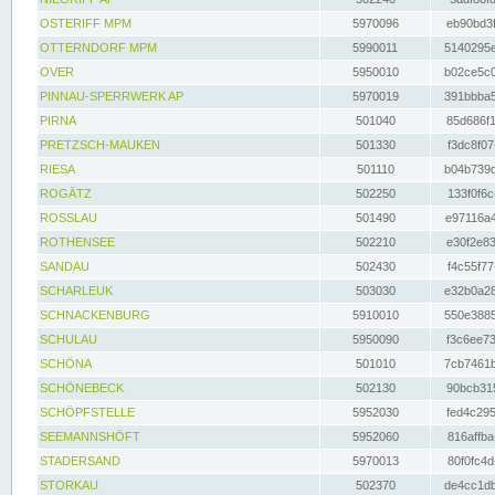
OSTERIFF MPM
5970096
eb90bd3f
OTTERNDORF MPM
5990011
5140295e
OVER
5950010
b02ce5c0
PINNAU-SPERRWERK AP
5970019
391bbba5
PIRNA
501040
85d686f1
PRETZSCH-MAUKEN
501330
f3dc8f07
RIESA
501110
b04b739d
ROGÄTZ
502250
133f0f6c
ROSSLAU
501490
e97116a4
ROTHENSEE
502210
e30f2e83
SANDAU
502430
f4c55f77
SCHARLEUK
503030
e32b0a28
SCHNACKENBURG
5910010
550e3885
SCHULAU
5950090
f3c6ee73
SCHÖNA
501010
7cb7461b
SCHÖNEBECK
502130
90bcb315
SCHÖPFSTELLE
5952030
fed4c295
SEEMANNSHÖFT
5952060
816affba
STADERSAND
5970013
80f0fc4d
STORKAU
502370
de4cc1db