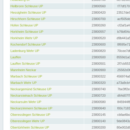
Heilbronn Schleuse UP
23800560
f77df170
Hessigheim Schleuse UP
23800420
23517de9
Hirschhorn Schleuse UP
23800700
acf505dd
Hofen Schleuse UP
23800260
cf2af1a4
Horkheim Schleuse UP
23800557
b76bf04c
Horkheim Wehr UP
23800520
d9b441a5
Kochendorf Schleuse UP
23800600
8f695e71
Ladenburg Wehr UP
23800820
70cee7df
Lauffen
23800500
8559d1a0
Lauffen Schleuse UP
23800501
2f7cb553
Mannheim Neckar
23800900
25582d3f
Marbach Schleuse UP
23800322
456974a8
Marbach Wehr UP
23800320
a73a9cb4
Neckargemünd Schleuse UP
23800740
7be3ff2e
Neckarsteinach Schleuse UP
23800720
d64d07f7
Neckarsulm Wehr UP
23800580
845944f8
Neckarzimmern Schleuse UP
23800640
f00c7183
Oberesslingen Schleuse UP
23800145
cbfae6bc
Oberesslingen Wehr UP
23800140
9de0843a
Obertürkheim Schleuse UP
23800200
80e002d8