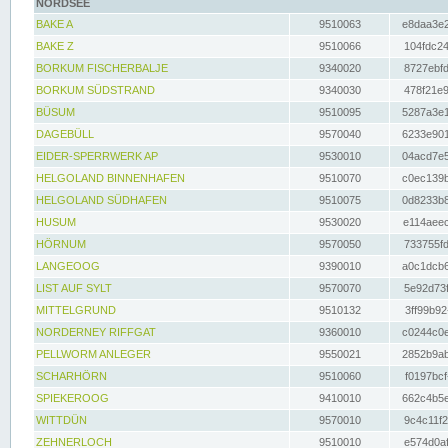
NORDSEE
BAKE A
9510063
e8daa3e2
BAKE Z
9510066
104fdc24
BORKUM FISCHERBALJE
9340020
8727ebfd
BORKUM SÜDSTRAND
9340030
478f21e9
BÜSUM
9510095
5287a3e1
DAGEBÜLL
9570040
6233e901
EIDER-SPERRWERK AP
9530010
04acd7e5
HELGOLAND BINNENHAFEN
9510070
c0ec139b
HELGOLAND SÜDHAFEN
9510075
0d8233b8
HUSUM
9530020
e114aeec
HÖRNUM
9570050
733755fd
LANGEOOG
9390010
a0c1dcb6
LIST AUF SYLT
9570070
5e92d73f
MITTELGRUND
9510132
3ff99b92
NORDERNEY RIFFGAT
9360010
c0244c0e
PELLWORM ANLEGER
9550021
2852b9ab
SCHARHÖRN
9510060
f0197bcf
SPIEKEROOG
9410010
662c4b5e
WITTDÜN
9570010
9c4c11f2
ZEHNERLOCH
9510010
e574d0af