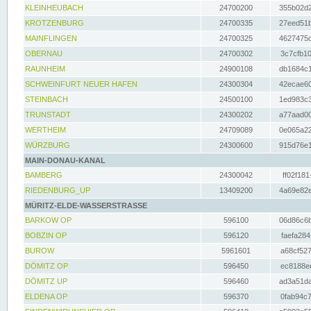
KLEINHEUBACH
24700200
355b02d2
KROTZENBURG
24700335
27eed51b
MAINFLINGEN
24700325
4627475d
OBERNAU
24700302
3c7cfb10
RAUNHEIM
24900108
db1684c1
SCHWEINFURT NEUER HAFEN
24300304
42ecae60
STEINBACH
24500100
1ed983c3
TRUNSTADT
24300202
a77aad00
WERTHEIM
24709089
0e065a22
WÜRZBURG
24300600
915d76e1
MAIN-DONAU-KANAL
BAMBERG
24300042
ff02f181
RIEDENBURG_UP
13409200
4a69e82e
MÜRITZ-ELDE-WASSERSTRASSE
BARKOW OP
596100
06d86c6b
BOBZIN OP
596120
faefa284
BUROW
5961601
a68cf527
DÖMITZ OP
596450
ec8188ee
DÖMITZ UP
596460
ad3a51da
ELDENA OP
596370
0fab94c7