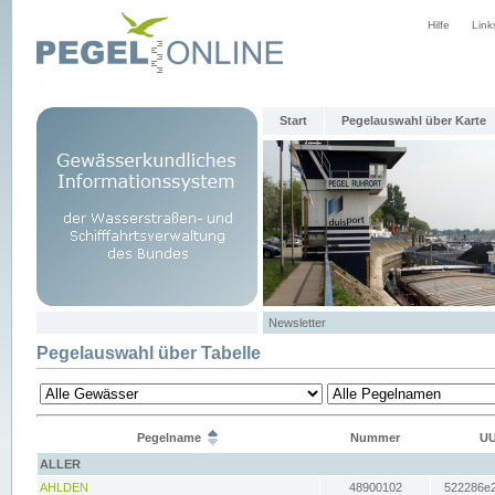
Hilfe
Link
Start
Pegelauswahl über Karte
Newsletter
Pegelauswahl über Tabelle
Pegelname
Nummer
UU
ALLER
AHLDEN
48900102
522286e2