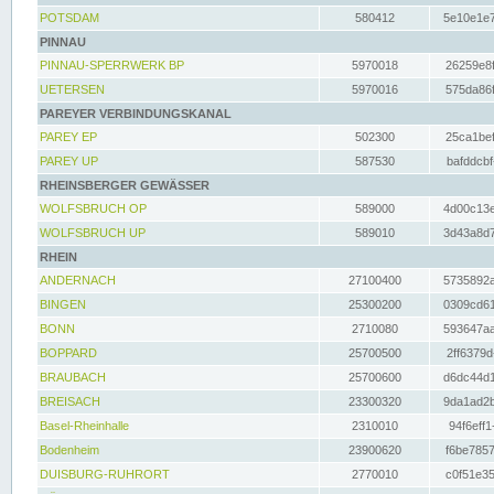
POTSDAM
580412
5e10e1e7
PINNAU
PINNAU-SPERRWERK BP
5970018
26259e8f
UETERSEN
5970016
575da86f
PAREYER VERBINDUNGSKANAL
PAREY EP
502300
25ca1bef
PAREY UP
587530
bafddcbf
RHEINSBERGER GEWÄSSER
WOLFSBRUCH OP
589000
4d00c13e
WOLFSBRUCH UP
589010
3d43a8d7
RHEIN
ANDERNACH
27100400
5735892a
BINGEN
25300200
0309cd61
BONN
2710080
593647aa
BOPPARD
25700500
2ff6379d
BRAUBACH
25700600
d6dc44d1
BREISACH
23300320
9da1ad2b
Basel-Rheinhalle
2310010
94f6eff1
Bodenheim
23900620
f6be7857
DUISBURG-RUHRORT
2770010
c0f51e35