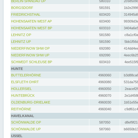
BERLIN-SPANDAU UP
580310
2c68509c
BORGSDORF
581591
1b2e2996
FRIEDRICHSTHAL
603420
314945d6
HOHENSAATEN WEST AP
603400
99309d3e
HOHENSAATEN WEST BP
603310
3404a6e5
LEHNITZ OP
581580
c8a1cf0a
LEHNITZ UP
581590
5bb1f56d
NIEDERFINOW SHW OP
692080
414dd4ee
NIEDERFINOW SHW UP
692090
4eec6b25
SCHWEDT SCHLEUSE BP
603410
4ee515f9
HUNTE
BUTTELERHÖRNE
4960060
b3d88ca6
ELSFLETH OHRT
4960080
531da758
HOLLERSIEL
4960050
2eacef2f
HUNTEBRÜCK
4960070
2e1d458b
OLDENBURG-DRIELAKE
4960030
1b51e55e
REITHÖRNE
4960040
c9df61c4
HAVELKANAL
SCHÖNWALDE OP
587050
d8ef9f21
SCHÖNWALDE UP
587060
b6650b13
IJSSEL