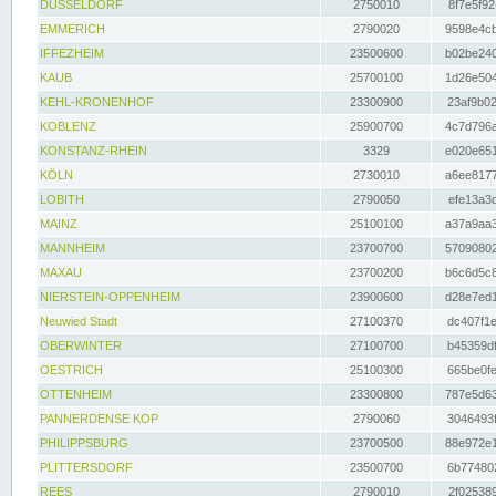
DÜSSELDORF
2750010
8f7e5f92
EMMERICH
2790020
9598e4cb
IFFEZHEIM
23500600
b02be240
KAUB
25700100
1d26e504
KEHL-KRONENHOF
23300900
23af9b02
KOBLENZ
25900700
4c7d796a
KONSTANZ-RHEIN
3329
e020e651
KÖLN
2730010
a6ee8177
LOBITH
2790050
efe13a3d
MAINZ
25100100
a37a9aa3
MANNHEIM
23700700
57090802
MAXAU
23700200
b6c6d5c8
NIERSTEIN-OPPENHEIM
23900600
d28e7ed1
Neuwied Stadt
27100370
dc407f1e
OBERWINTER
27100700
b45359df
OESTRICH
25100300
665be0fe
OTTENHEIM
23300800
787e5d63
PANNERDENSE KOP
2790060
3046493f
PHILIPPSBURG
23700500
88e972e1
PLITTERSDORF
23500700
6b774802
REES
2790010
2f025389