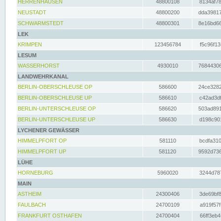
HERRENHAUSEN
48800108
8134af78
NEUSTADT
48800200
dda39817
SCHWARMSTEDT
48800301
8e16bd66
LEK
KRIMPEN
123456784
f5c96f13
LESUM
WASSERHORST
4930010
76844306
LANDWEHRKANAL
BERLIN-OBERSCHLEUSE OP
586600
24ce3282
BERLIN-OBERSCHLEUSE UP
586610
c42ad3df
BERLIN-UNTERSCHLEUSE OP
586620
503ad891
BERLIN-UNTERSCHLEUSE UP
586630
d198c901
LYCHENER GEWÄSSER
HIMMELPFORT OP
581110
bcdfa310
HIMMELPFORT UP
581120
9592d736
LÜHE
HORNEBURG
5960020
3244d787
MAIN
ASTHEIM
24300406
3de69bf8
FAULBACH
24700109
a919f57f
FRANKFURT OSTHAFEN
24700404
66ff3eb4