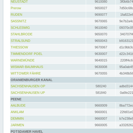
NEUSTADT
9610080
3f0b6b74
Prerow
9650027
7d50c68c
RUDEN
9690077
1fa822e6
SASSNITZ
9670065
9e7b2a4d
SCHLESWIG
9610040
09370c05
STAHLBRODE
9650070
340707f4
STRALSUND
9650043
b9163121
THIESSOW
9670067
d1c9bb3c
TIMMENDORF POEL
9630007
d22c341b
WARNEMÜNDE
9640015
220ff4c6
WISMAR-BAUMHAUS
9630008
95a0ab45
WITTOWER FÄHRE
9670055
4b348b56
ORANIENBURGER KANAL
SACHSENHAUSEN OP
580240
adbd3144
SACHSENHAUSEN UP
581840
0a6fe221
PEENE
AALBUDE
9660009
8ba772ed
ANKLAM
9660001
22fd01e0
DEMMIN
9660007
b7e238e8
JARMEN
9660005
a3328262
POTSDAMER HAVEL