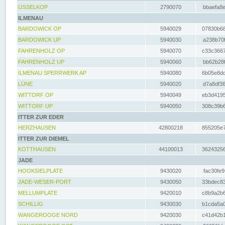
IJSSELKOP
2790070
bbaefa8e
ILMENAU
BARDOWICK OP
5940029
07830b68
BARDOWICK UP
5940030
a238b70f
FAHRENHOLZ OP
5940070
c33c3667
FAHRENHOLZ UP
5940060
bb62b28f
ILMENAU SPERRWERK AP
5940080
6b05e8dc
LÜNE
5940020
d7a8df36
WITTORF OP
5940049
eb3d4195
WITTORF UP
5940050
308c39b6
ITTER ZUR EDER
HERZHAUSEN
42800218
855205e7
ITTER ZUR DIEMEL
KOTTHAUSEN
44100013
36243256
JADE
HOOKSIELPLATE
9430020
fac30fe9
JADE-WESER-PORT
9430050
33bdec83
MELLUMPLATE
9420010
c8b9a2b6
SCHILLIG
9430030
b1cda5a0
WANGEROOGE NORD
9420030
c41d42b1