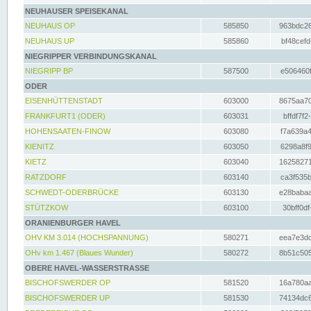
NEUHAUSER SPEISEKANAL
NEUHAUS OP
585850
963bdc26
NEUHAUS UP
585860
bf48cefd
NIEGRIPPER VERBINDUNGSKANAL
NIEGRIPP BP
587500
e506460f
ODER
EISENHÜTTENSTADT
603000
8675aa70
FRANKFURT1 (ODER)
603031
bffdf7f2
HOHENSAATEN-FINOW
603080
f7a639a4
KIENITZ
603050
6298a8f9
KIETZ
603040
16258271
RATZDORF
603140
ca3f535b
SCHWEDT-ODERBRÜCKE
603130
e28babaa
STÜTZKOW
603100
30bff0df
ORANIENBURGER HAVEL
OHV KM 3.014 (HOCHSPANNUNG)
580271
eea7e3dc
OHv km 1.467 (Blaues Wunder)
580272
8b51c505
OBERE HAVEL-WASSERSTRASSE
BISCHOFSWERDER OP
581520
16a780aa
BISCHOFSWERDER UP
581530
74134dc6