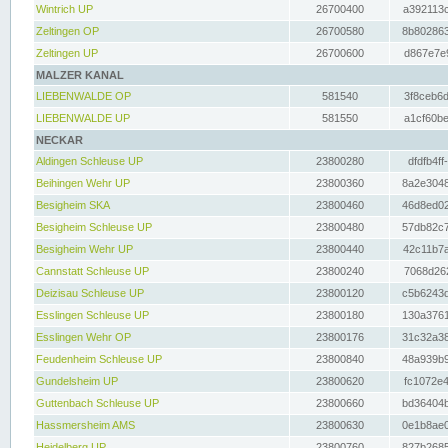
Wintrich UP
26700400
a392113c
Zeltingen OP
26700580
8b802863
Zeltingen UP
26700600
d867e7e9
MALZER KANAL
LIEBENWALDE OP
581540
3f8ceb6d
LIEBENWALDE UP
581550
a1cf60be
NECKAR
Aldingen Schleuse UP
23800280
dfdfb4ff
Beihingen Wehr UP
23800360
8a2e3048
Besigheim SKA
23800460
46d8ed02
Besigheim Schleuse UP
23800480
57db82c7
Besigheim Wehr UP
23800440
42c11b7a
Cannstatt Schleuse UP
23800240
7068d262
Deizisau Schleuse UP
23800120
c5b6243d
Esslingen Schleuse UP
23800180
130a3761
Esslingen Wehr OP
23800176
31c32a38
Feudenheim Schleuse UP
23800840
48a939b9
Gundelsheim UP
23800620
fc1072e4
Guttenbach Schleuse UP
23800660
bd36404b
Hassmersheim AMS
23800630
0e1b8ae0
Heidelberg UP
23800760
827b2685