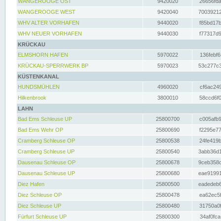
WANGEROOGE OST
9420020
26656fda
WANGEROOGE WEST
9420040
70039212
WHV ALTER VORHAFEN
9440020
f85bd17b
WHV NEUER VORHAFEN
9440030
f77317d9
KRÜCKAU
ELMSHORN HAFEN
5970022
136febf6
KRÜCKAU-SPERRWERK BP
5970023
53c277c3
KÜSTENKANAL
HUNDSMÜHLEN
4960020
cf6ac249
Hilkenbrook
3800010
58ccd6f0
LAHN
Bad Ems Schleuse UP
25800700
c005afb9
Bad Ems Wehr OP
25800690
f2295e77
Cramberg Schleuse OP
25800538
24fe419b
Cramberg Schleuse UP
25800540
3abb36d1
Dausenau Schleuse OP
25800678
9ceb358c
Dausenau Schleuse UP
25800680
eae91991
Diez Hafen
25800500
eadedeb6
Diez Schleuse OP
25800478
ea62ec5f
Diez Schleuse UP
25800480
31750a0f
Fürfurt Schleuse UP
25800300
34af0fca