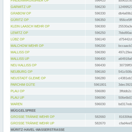
FINDENWIRUNSHIER OP
596410
a5902c55
GARWITZ UP
596230
12499527
GRABOW OP
596330
db4a69b2
GÜRITZ OP
596350
956ce5ff
KLEIN LAASCH WEHR OP
596300
25530a3e
LEWITZ OP
596250
7bbd90ad
LÜBZ OP
596140
d75442cf
MALCHOW WEHR OP
596200
bccaacb3
MALLISS OP
596390
497c29ee
MALLISS UP
596400
a64918a6
NEU KALLISS OP
596430
30739ff3
NEUBURG OP
596160
541c508a
NEUSTADT GLEWE OP
596280
c4381eb3
PARCHIM GÜTE
5961801
3dec3921
PLAU OP
596080
3ffddb2c
PLAU UP
596090
506e6b03
WAREN
596030
bd317edd
MÜGGELSPREE
GROSSE TRÄNKE WEHR OP
582660
81630fdd
GROSSE TRÄNKE WEHR UP
582670
cfad4ee5
MÜRITZ-HAVEL-WASSERSTRASSE