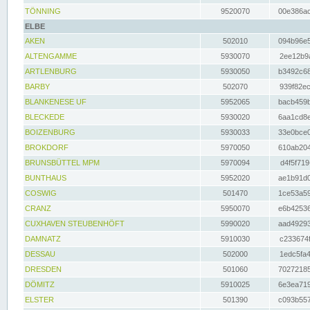
TÖNNING
9520070
00e386ac
ELBE
AKEN
502010
094b96e5
ALTENGAMME
5930070
2ee12b9a
ARTLENBURG
5930050
b3492c68
BARBY
502070
939f82ec
BLANKENESE UF
5952065
bacb459b
BLECKEDE
5930020
6aa1cd8e
BOIZENBURG
5930033
33e0bce0
BROKDORF
5970050
610ab204
BRUNSBÜTTEL MPM
5970094
d4f5f719
BUNTHAUS
5952020
ae1b91d0
COSWIG
501470
1ce53a59
CRANZ
5950070
e6b42536
CUXHAVEN STEUBENHÖFT
5990020
aad49293
DAMNATZ
5910030
c233674f
DESSAU
502000
1edc5fa4
DRESDEN
501060
70272185
DÖMITZ
5910025
6e3ea719
ELSTER
501390
c093b557