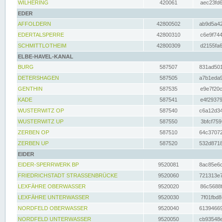
WILHERING
420061
aec23fd6
EDER
AFFOLDERN
42800502
ab9d5a42
EDERTALSPERRE
42800310
c6e9f744
SCHMITTLOTHEIM
42800309
d2155fa6
ELBE-HAVEL-KANAL
BURG
587507
831ad501
DETERSHAGEN
587505
a7b1eda9
GENTHIN
587535
e9e7f20c
KADE
587541
e4f29379
WUSTERWITZ OP
587540
c6a12d34
WUSTERWITZ UP
587550
3bfcf759
ZERBEN OP
587510
64c37072
ZERBEN UP
587520
532d8718
EIDER
EIDER-SPERRWERK BP
9520081
8ac85e6c
FRIEDRICHSTADT STRASSENBRÜCKE
9520060
721313e7
LEXFÄHRE OBERWASSER
9520020
86c5688f
LEXFÄHRE UNTERWASSER
9520030
7f01fbd8
NORDFELD OBERWASSER
9520040
61394669
NORDFELD UNTERWASSER
9520050
cb93548e