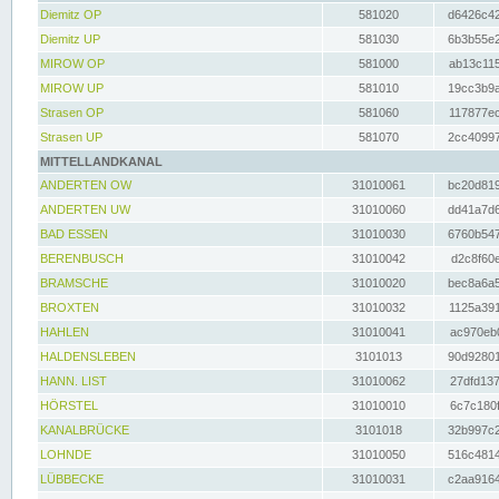
Diemitz OP
581020
d6426c42
Diemitz UP
581030
6b3b55e2
MIROW OP
581000
ab13c115
MIROW UP
581010
19cc3b9a
Strasen OP
581060
117877ec
Strasen UP
581070
2cc40997
MITTELLANDKANAL
ANDERTEN OW
31010061
bc20d819
ANDERTEN UW
31010060
dd41a7d6
BAD ESSEN
31010030
6760b547
BERENBUSCH
31010042
d2c8f60e
BRAMSCHE
31010020
bec8a6a5
BROXTEN
31010032
1125a391
HAHLEN
31010041
ac970eb0
HALDENSLEBEN
3101013
90d92801
HANN. LIST
31010062
27dfd137
HÖRSTEL
31010010
6c7c180f
KANALBRÜCKE
3101018
32b997c2
LOHNDE
31010050
516c4814
LÜBBECKE
31010031
c2aa9164