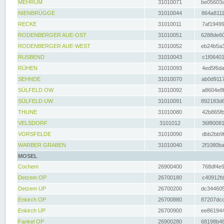
MEHRUM
31010071
be05603a
NIENBRÜGGE
31010044
864a8111
RECKE
31010011
7af19499
RODENBERGER AUE-OST
31010051
6288de60
RODENBERGER AUE-WEST
31010052
eb24b5a3
RUSBEND
31010043
c1f06401
RÜHEN
31010093
4ed5f6da
SEHNDE
31010070
ab0d9117
SÜLFELD OW
31010092
a8604e8f
SÜLFELD UW
31010091
892183d6
THUNE
31010080
42b865fb
VELSDORF
3101012
36f80081
VORSFELDE
31010090
dbb2bb9f
WARBER GRABEN
31010040
2f1080ba
MOSEL
Cochem
26900400
768df4e9
Detzem OP
26700180
c40912fd
Detzem UP
26700200
dc344605
Enkirch OP
26700880
87207dcd
Enkirch UP
26700900
ee861944
Fankel OP
26900280
68198b48