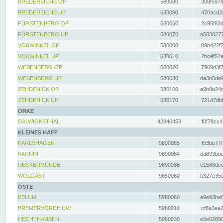
BREDEREICHE OP
580080
308f5979
BREDEREICHE UP
580090
470acd2a
FÜRSTENBERG OP
580060
2c95f83d
FÜRSTENBERG UP
580070
a5830277
VOßWINKEL OP
580000
09b422f7
VOßWINKEL UP
580010
2bcef51a
WESENBERG OP
580020
7909d3f7
WESENBERG UP
580030
da3b5de9
ZEHDENICK OP
580160
a9b8e24c
ZEHDENICK UP
580170
721d7dbf
ORKE
DALWIGKSTHAL
42840453
f0f78cc4
KLEINES HAFF
KARLSHAGEN
9690085
f53bb77f
KARNIN
9690084
da893bbd
UECKERMÜNDE
9690088
c1588dcc
WOLGAST
9650080
b327e35c
OSTE
BELUM
5980060
a9e93be0
BREMERVÖRDE UW
5980010
cf8a3ea2
HECHTHAUSEN
5980030
e5e02890