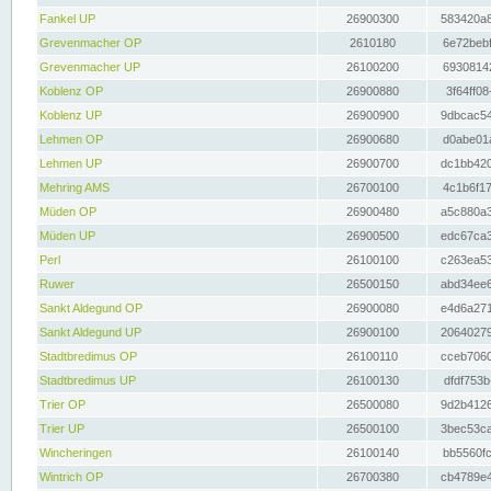
Fankel UP
26900300
583420a8
Grevenmacher OP
2610180
6e72bebf
Grevenmacher UP
26100200
69308142
Koblenz OP
26900880
3f64ff08
Koblenz UP
26900900
9dbcac54
Lehmen OP
26900680
d0abe01a
Lehmen UP
26900700
dc1bb420
Mehring AMS
26700100
4c1b6f17
Müden OP
26900480
a5c880a3
Müden UP
26900500
edc67ca3
Perl
26100100
c263ea53
Ruwer
26500150
abd34ee6
Sankt Aldegund OP
26900080
e4d6a271
Sankt Aldegund UP
26900100
20640279
Stadtbredimus OP
26100110
cceb7060
Stadtbredimus UP
26100130
dfdf753b
Trier OP
26500080
9d2b4126
Trier UP
26500100
3bec53ca
Wincheringen
26100140
bb5560fc
Wintrich OP
26700380
cb4789e4