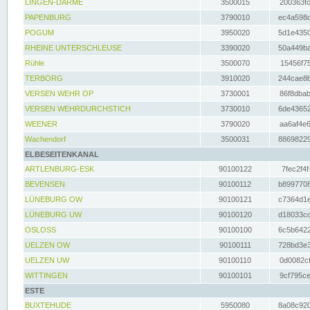
LINGEN-DARME
3500015
200363fc
PAPENBURG
3790010
ec4a598d
POGUM
3950020
5d1e4350
RHEINE UNTERSCHLEUSE
3390020
50a449ba
Rühle
3500070
15456f75
TERBORG
3910020
244cae8b
VERSEN WEHR OP
3730001
86f8dbab
VERSEN WEHRDURCHSTICH
3730010
6de43652
WEENER
3790020
aa6af4e6
Wachendorf
3500031
88698229
ELBESEITENKANAL
ARTLENBURG-ESK
90100122
7fec2f4f
BEVENSEN
90100112
b8997708
LÜNEBURG OW
90100121
c7364d1e
LÜNEBURG UW
90100120
d18033cd
OSLOSS
90100100
6c5b6422
UELZEN OW
90100111
728bd3e3
UELZEN UW
90100110
0d0082cf
WITTINGEN
90100101
9cf795ce
ESTE
BUXTEHUDE
5950080
8a08c920