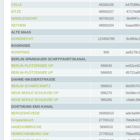
CELLE
48300105
b475386c
EITZE
48900237
47174d8f
MARKLENDORF
48700103
8b4f9f7c
RETHEM
48900204
5aaed954
ALTE MAAS
DORDRECHT
123456785
6c6f84c2
BODENSEE
KONSTANZ
906
aa9179c1
BERLIN-SPANDAUER-SCHIFFFAHRTSKANAL
BERLIN-PLÖTZENSEE OP
586640
ee52ce62
BERLIN-PLÖTZENSEE UP
586650
45721a68
DAHME-WASSERSTRASSE
BERLIN-SCHMÖCKWITZ
586810
6b595707
NEUE MÜHLE SCHLEUSE OP
586270
0e0dbcc9
NEUE MÜHLE SCHLEUSE UP
586280
c9a6c3bf
DORTMUND-EMS-KANAL
BERGESHÖVEDE
34000010
ade3a084
Groppenbruch
27700122
7bbdb421
HASEHUBBRÜCKE
3690010
04572010
HENRICHENBURG OW
27700111
70bee932