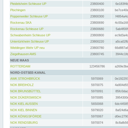
Pleidelsheim Schleuse UP
23800400
6e183f4b
Plochingen
23800100
be7ce40e
Poppenweiler Schleuse UP
23800300
f4854a4c
Rockenau SKA
23800690
4c00a166
Rockenau Schleuse UP
23800680
5ab4f00f
Schwabenheim Schleuse UP
23800800
ec9d3a4d
Untertürkheim Schleuse UP
23800220
a5ca02fb
Wieblingen Wehr UP neu
23800780
66d887a6
Ziegelhausen AMS
23800745
3944c1fd
NEUE MAAS
ROTTERDAM
123456786
a269e3be
NORD-OSTSEE-KANAL
AWK STROHBRÜCK
5970069
0e192297
NOK BREIHOLZ
5970075
4a904d59
NOK BRUNSBÜTTEL
5970091
85fc0dac
NOK DÜKERSWISCH
5970085
3954300d
NOK KIEL AUSSEN
5650068
6dc44585
NOK KIEL BINNEN
5979020
8af24d6a
NOK KÖNIGSFÖRDE
5970067
d0ec2790
NOK RENDSBURG
5970074
8c8afb56