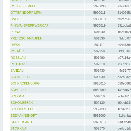
OSTERIFF MPM
5970096
eb90bd3f
OTTERNDORF MPM
5990011
5140295e
OVER
5950010
b02ce5c0
PINNAU-SPERRWERK AP
5970019
391bbba5
PIRNA
501040
85d686f1
PRETZSCH-MAUKEN
501330
f3dc8f07
RIESA
501110
b04b739d
ROGÄTZ
502250
133f0f6c
ROSSLAU
501490
e97116a4
ROTHENSEE
502210
e30f2e83
SANDAU
502430
f4c55f77
SCHARLEUK
503030
e32b0a28
SCHNACKENBURG
5910010
550e3885
SCHULAU
5950090
f3c6ee73
SCHÖNA
501010
7cb7461b
SCHÖNEBECK
502130
90bcb315
SCHÖPFSTELLE
5952030
fed4c295
SEEMANNSHÖFT
5952060
816affba
STADERSAND
5970013
80f0fc4d
STORKAU
502370
de4cc1db