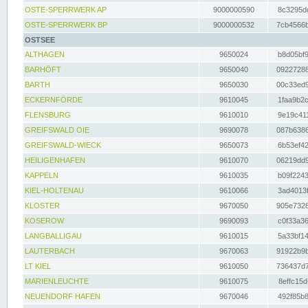
OSTE-SPERRWERK AP
9000000590
8c3295dc
OSTE-SPERRWERK BP
9000000532
7cb4566b
OSTSEE
ALTHAGEN
9650024
b8d05bf9
BARHÖFT
9650040
09227288
BARTH
9650030
00c33ed9
ECKERNFÖRDE
9610045
1faa9b2c
FLENSBURG
9610010
9e19c411
GREIFSWALD OIE
9690078
087b6386
GREIFSWALD-WIECK
9650073
6b53ef42
HEILIGENHAFEN
9610070
06219dd9
KAPPELN
9610035
b09f2243
KIEL-HOLTENAU
9610066
3ad4013f
KLOSTER
9670050
905e7328
KOSEROW
9690093
c0f33a36
LANGBALLIGAU
9610015
5a33bf14
LAUTERBACH
9670063
91922b9b
LT KIEL
9610050
736437d7
MARIENLEUCHTE
9610075
8effc15d
NEUENDORF HAFEN
9670046
492f85b8