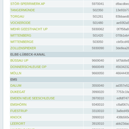
STÖR-SPERRWERK AP
5970041
d9acdbec
TANGERMÜNDE
502350
13e91b77
TORGAU
501261
83bbaedb
VOCKERODE
501480
ae93f2a5
WEHR GEESTHACHT UP
5930062
0f7f58a8
WITTENBERG
501420
070b1eb4
WITTENBERGE
503050
cbf3cd49
ZOLLENSPIEKER
5930090
3de8ea26
ELBE-LÜBECK-KANAL
BÜSSAU UP
9669040
bf7bb8e8
DONNERSCHLEUSE OP
9660049
45634232
MÖLLN
9660050
46644438
EMS
DALUM
3550040
ad357e52
DUKEGAT
3990020
7753c1fa
EMDEN NEUE SEESCHLEUSE
3970010
edfdf747
EMSHÖRN
9340010
c8af067c
FUESTRUP
3310010
3a8ed45f
KNOCK
3990010
438b565e
LEERORT
3910010
abb23dad