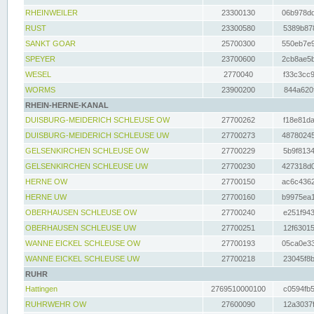
RHEINWEILER
23300130
06b978dd
RUST
23300580
5389b878
SANKT GOAR
25700300
550eb7e9
SPEYER
23700600
2cb8ae5b
WESEL
2770040
f33c3cc9
WORMS
23900200
844a620f
RHEIN-HERNE-KANAL
DUISBURG-MEIDERICH SCHLEUSE OW
27700262
f18e81da
DUISBURG-MEIDERICH SCHLEUSE UW
27700273
48780245
GELSENKIRCHEN SCHLEUSE OW
27700229
5b9f8134
GELSENKIRCHEN SCHLEUSE UW
27700230
427318d0
HERNE OW
27700150
ac6c4362
HERNE UW
27700160
b9975ea1
OBERHAUSEN SCHLEUSE OW
27700240
e251f943
OBERHAUSEN SCHLEUSE UW
27700251
12f63015
WANNE EICKEL SCHLEUSE OW
27700193
05ca0e33
WANNE EICKEL SCHLEUSE UW
27700218
23045f8b
RUHR
Hattingen
2769510000100
c0594fb5
RUHRWEHR OW
27600090
12a3037f