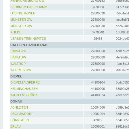
HENRICHENBURG UW
27700133
e6b68bc2
HERBRUM HAFENDAMM
3770030
8177a148
LÜDINGHAUSEN
27800020
f5bc4a51
MÜNSTER OW
27800040
ccd3e8f1
MÜNSTER UW
27800030
ed260406
RHEDE
3770040
16508b11
VERSEN TRENNSPITZE
25463
0024cc40
DATTELN-HAMM-KANAL
HAMM OW
27800060
4dbce62d
HAMM UW
27800080
4ef9dd9c
WALTROP
27800090
facc5c16
WERRIES OW
27800050
d31767ef
DIEMEL
DIEMELTALSPERRE
44100104
5cdc6555
HELMINGHAUSEN
44100206
33092c28
WILHELMSBRÜCKE
44100024
7deedc21
DONAU
ACHLEITEN
10094006
c389c9e2
DEGGENDORF
10081004
53d40547
DÜRNSTEIN
42012
ce4e3050
ERLAU
10096001
99619dc5