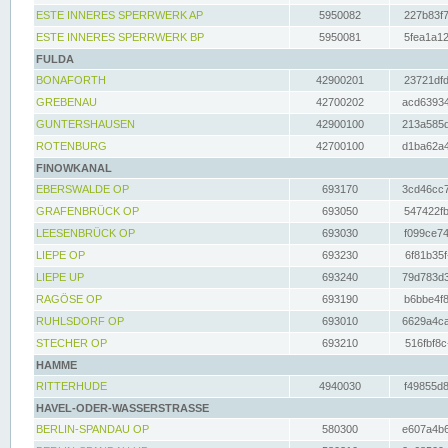
ESTE INNERES SPERRWERK AP
5950082
227b83f7
ESTE INNERES SPERRWERK BP
5950081
5fea1a12
FULDA
BONAFORTH
42900201
23721dfd
GREBENAU
42700202
acd63934
GUNTERSHAUSEN
42900100
213a585d
ROTENBURG
42700100
d1ba62a4
FINOWKANAL
EBERSWALDE OP
693170
3cd46cc7
GRAFENBRÜCK OP
693050
547422fb
LEESENBRÜCK OP
693030
f099ce74
LIEPE OP
693230
6f81b35f
LIEPE UP
693240
79d783d3
RAGÖSE OP
693190
b6bbe4f8
RUHLSDORF OP
693010
6629a4ca
STECHER OP
693210
516fbf8c
HAMME
RITTERHUDE
4940030
f49855d8
HAVEL-ODER-WASSERSTRASSE
BERLIN-SPANDAU OP
580300
e607a4b6