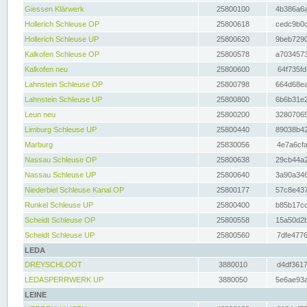
Giessen Klärwerk
25800100
4b386a6a
Hollerich Schleuse OP
25800618
cedc9b0c
Hollerich Schleuse UP
25800620
9beb7290
Kalkofen Schleuse OP
25800578
a7034573
Kalkofen neu
25800600
64f735fd
Lahnstein Schleuse OP
25800798
664d68ea
Lahnstein Schleuse UP
25800800
6b6b31e2
Leun neu
25800200
32807065
Limburg Schleuse UP
25800440
89038b42
Marburg
25830056
4e7a6cfa
Nassau Schleuse OP
25800638
29cb44a2
Nassau Schleuse UP
25800640
3a90a346
Niederbiel Schleuse Kanal OP
25800177
57c8e437
Runkel Schleuse UP
25800400
b85b17cc
Scheidt Schleuse OP
25800558
15a50d2b
Scheidt Schleuse UP
25800560
7dfe4776
LEDA
DREYSCHLOOT
3880010
d4df3617
LEDASPERRWERK UP
3880050
5e6ae93a
LEINE