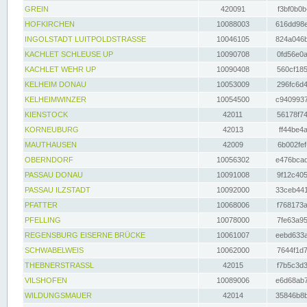
GREIN
420091
f3bf0b0b
HOFKIRCHEN
10088003
616dd98e
INGOLSTADT LUITPOLDSTRASSE
10046105
824a046b
KACHLET SCHLEUSE UP
10090708
0fd56e0a
KACHLET WEHR UP
10090408
560cf185
KELHEIM DONAU
10053009
296fc6d4
KELHEIMWINZER
10054500
c9409937
KIENSTOCK
42011
56178f74
KORNEUBURG
42013
ff44be4a
MAUTHAUSEN
42009
6b002fef
OBERNDORF
10056302
e476bcad
PASSAU DONAU
10091008
9f12c405
PASSAU ILZSTADT
10092000
33ceb441
PFATTER
10068006
f768173a
PFELLING
10078000
7fe63a95
REGENSBURG EISERNE BRÜCKE
10061007
eebd633a
SCHWABELWEIS
10062000
7644f1d7
THEBNERSTRASSL
42015
f7b5c3d3
VILSHOFEN
10089006
e6d68ab7
WILDUNGSMAUER
42014
35846b8b