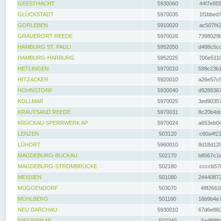
GEESTHACHT
5930060
44f7e955
GLÜCKSTADT
5970035
1f1bbed7
GORLEBEN
5910020
ac507f42
GRAUERORT REEDE
5970026
7398029b
HAMBURG ST. PAULI
5952050
d488c5cc
HAMBURG-HARBURG
5952025
706e5110
HETLINGEN
5970010
599c23b1
HITZACKER
5920010
a26e57c9
HOHNSTORF
5930040
d9289367
KOLLMAR
5970025
3ed90357
KRAUTSAND REEDE
5970031
8c20b4dc
KRÜCKAU-SPERRWERK AP
5970024
a653eb04
LENZEN
503120
c80a4f21
LÜHORT
5960010
8d18d129
MAGDEBURG-BUCKAU
502170
b8567c1e
MAGDEBURG-STROMBRÜCKE
502180
ccccb57f
MEISSEN
501080
24440872
MÜGGENDORF
503070
48f2661f
MÜHLBERG
501160
16b9b4e7
NEU DARCHAU
5930010
67d6e882
NIEGRIPP AP
502240
3adf88fd