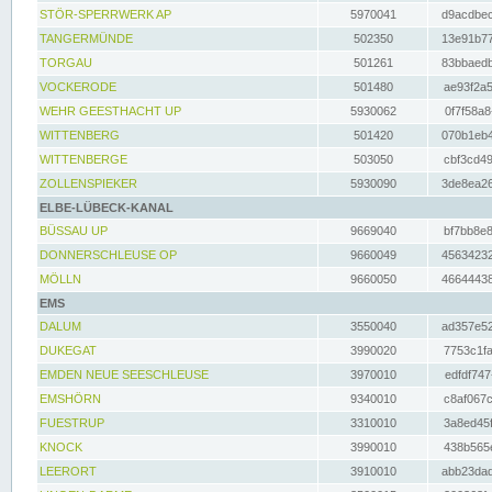
STÖR-SPERRWERK AP
5970041
d9acdbec
TANGERMÜNDE
502350
13e91b77
TORGAU
501261
83bbaedb
VOCKERODE
501480
ae93f2a5
WEHR GEESTHACHT UP
5930062
0f7f58a8
WITTENBERG
501420
070b1eb4
WITTENBERGE
503050
cbf3cd49
ZOLLENSPIEKER
5930090
3de8ea26
ELBE-LÜBECK-KANAL
BÜSSAU UP
9669040
bf7bb8e8
DONNERSCHLEUSE OP
9660049
45634232
MÖLLN
9660050
46644438
EMS
DALUM
3550040
ad357e52
DUKEGAT
3990020
7753c1fa
EMDEN NEUE SEESCHLEUSE
3970010
edfdf747
EMSHÖRN
9340010
c8af067c
FUESTRUP
3310010
3a8ed45f
KNOCK
3990010
438b565e
LEERORT
3910010
abb23dad