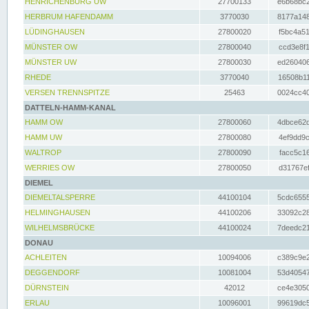
HENRICHENBURG UW
27700133
e6b68bc2
HERBRUM HAFENDAMM
3770030
8177a148
LÜDINGHAUSEN
27800020
f5bc4a51
MÜNSTER OW
27800040
ccd3e8f1
MÜNSTER UW
27800030
ed260406
RHEDE
3770040
16508b11
VERSEN TRENNSPITZE
25463
0024cc40
DATTELN-HAMM-KANAL
HAMM OW
27800060
4dbce62d
HAMM UW
27800080
4ef9dd9c
WALTROP
27800090
facc5c16
WERRIES OW
27800050
d31767ef
DIEMEL
DIEMELTALSPERRE
44100104
5cdc6555
HELMINGHAUSEN
44100206
33092c28
WILHELMSBRÜCKE
44100024
7deedc21
DONAU
ACHLEITEN
10094006
c389c9e2
DEGGENDORF
10081004
53d40547
DÜRNSTEIN
42012
ce4e3050
ERLAU
10096001
99619dc5