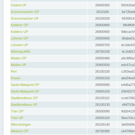
Fankel UP
26900300
583420a8
Grevenmacher OP
2610180
6e72bebf
Grevenmacher UP
26100200
69308142
Koblenz OP
26900880
3f64ff08
Koblenz UP
26900900
9dbcac54
Lehmen OP
26900680
d0abe01a
Lehmen UP
26900700
dc1bb420
Mehring AMS
26700100
4c1b6f17
Müden OP
26900480
a5c880a3
Müden UP
26900500
edc67ca3
Perl
26100100
c263ea53
Ruwer
26500150
abd34ee6
Sankt Aldegund OP
26900080
e4d6a271
Sankt Aldegund UP
26900100
20640279
Stadtbredimus OP
26100110
cceb7060
Stadtbredimus UP
26100130
dfdf753b
Trier OP
26500080
9d2b4126
Trier UP
26500100
3bec53ca
Wincheringen
26100140
bb5560fc
Wintrich OP
26700380
cb4789e4