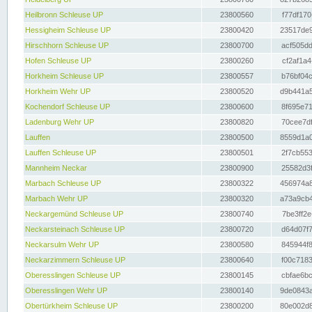
Heilbronn Schleuse UP
23800560
f77df170
Hessigheim Schleuse UP
23800420
23517de9
Hirschhorn Schleuse UP
23800700
acf505dd
Hofen Schleuse UP
23800260
cf2af1a4
Horkheim Schleuse UP
23800557
b76bf04c
Horkheim Wehr UP
23800520
d9b441a5
Kochendorf Schleuse UP
23800600
8f695e71
Ladenburg Wehr UP
23800820
70cee7df
Lauffen
23800500
8559d1a0
Lauffen Schleuse UP
23800501
2f7cb553
Mannheim Neckar
23800900
25582d3f
Marbach Schleuse UP
23800322
456974a8
Marbach Wehr UP
23800320
a73a9cb4
Neckargemünd Schleuse UP
23800740
7be3ff2e
Neckarsteinach Schleuse UP
23800720
d64d07f7
Neckarsulm Wehr UP
23800580
845944f8
Neckarzimmern Schleuse UP
23800640
f00c7183
Oberesslingen Schleuse UP
23800145
cbfae6bc
Oberesslingen Wehr UP
23800140
9de0843a
Obertürkheim Schleuse UP
23800200
80e002d8