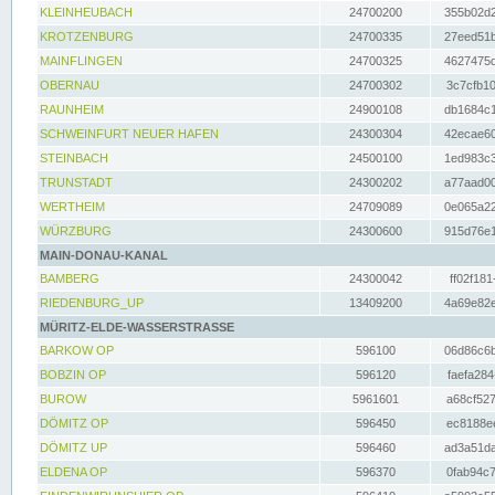
KLEINHEUBACH
24700200
355b02d2
KROTZENBURG
24700335
27eed51b
MAINFLINGEN
24700325
4627475d
OBERNAU
24700302
3c7cfb10
RAUNHEIM
24900108
db1684c1
SCHWEINFURT NEUER HAFEN
24300304
42ecae60
STEINBACH
24500100
1ed983c3
TRUNSTADT
24300202
a77aad00
WERTHEIM
24709089
0e065a22
WÜRZBURG
24300600
915d76e1
MAIN-DONAU-KANAL
BAMBERG
24300042
ff02f181
RIEDENBURG_UP
13409200
4a69e82e
MÜRITZ-ELDE-WASSERSTRASSE
BARKOW OP
596100
06d86c6b
BOBZIN OP
596120
faefa284
BUROW
5961601
a68cf527
DÖMITZ OP
596450
ec8188ee
DÖMITZ UP
596460
ad3a51da
ELDENA OP
596370
0fab94c7