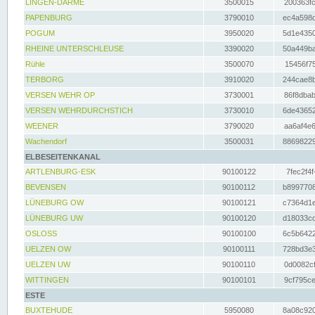
LINGEN-DARME
3500015
200363fc
PAPENBURG
3790010
ec4a598d
POGUM
3950020
5d1e4350
RHEINE UNTERSCHLEUSE
3390020
50a449ba
Rühle
3500070
15456f75
TERBORG
3910020
244cae8b
VERSEN WEHR OP
3730001
86f8dbab
VERSEN WEHRDURCHSTICH
3730010
6de43652
WEENER
3790020
aa6af4e6
Wachendorf
3500031
88698229
ELBESEITENKANAL
ARTLENBURG-ESK
90100122
7fec2f4f
BEVENSEN
90100112
b8997708
LÜNEBURG OW
90100121
c7364d1e
LÜNEBURG UW
90100120
d18033cd
OSLOSS
90100100
6c5b6422
UELZEN OW
90100111
728bd3e3
UELZEN UW
90100110
0d0082cf
WITTINGEN
90100101
9cf795ce
ESTE
BUXTEHUDE
5950080
8a08c920