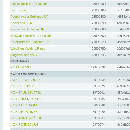
Pleidelsheim Schleuse UP
23800400
6e183f4b
Plochingen
23800100
be7ce40e
Poppenweiler Schleuse UP
23800300
f4854a4c
Rockenau SKA
23800690
4c00a166
Rockenau Schleuse UP
23800680
5ab4f00f
Schwabenheim Schleuse UP
23800800
ec9d3a4d
Untertürkheim Schleuse UP
23800220
a5ca02fb
Wieblingen Wehr UP neu
23800780
66d887a6
Ziegelhausen AMS
23800745
3944c1fd
NEUE MAAS
ROTTERDAM
123456786
a269e3be
NORD-OSTSEE-KANAL
AWK STROHBRÜCK
5970069
0e192297
NOK BREIHOLZ
5970075
4a904d59
NOK BRUNSBÜTTEL
5970091
85fc0dac
NOK DÜKERSWISCH
5970085
3954300d
NOK KIEL AUSSEN
5650068
6dc44585
NOK KIEL BINNEN
5979020
8af24d6a
NOK KÖNIGSFÖRDE
5970067
d0ec2790
NOK RENDSBURG
5970074
8c8afb56