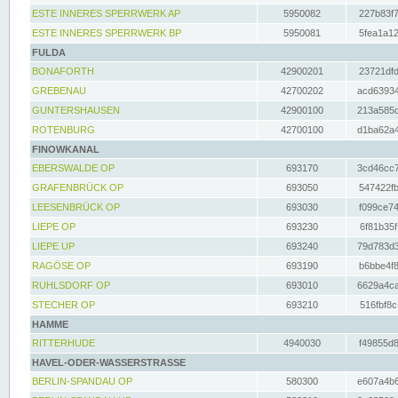
ESTE INNERES SPERRWERK AP
5950082
227b83f7
ESTE INNERES SPERRWERK BP
5950081
5fea1a12
FULDA
BONAFORTH
42900201
23721dfd
GREBENAU
42700202
acd63934
GUNTERSHAUSEN
42900100
213a585d
ROTENBURG
42700100
d1ba62a4
FINOWKANAL
EBERSWALDE OP
693170
3cd46cc7
GRAFENBRÜCK OP
693050
547422fb
LEESENBRÜCK OP
693030
f099ce74
LIEPE OP
693230
6f81b35f
LIEPE UP
693240
79d783d3
RAGÖSE OP
693190
b6bbe4f8
RUHLSDORF OP
693010
6629a4ca
STECHER OP
693210
516fbf8c
HAMME
RITTERHUDE
4940030
f49855d8
HAVEL-ODER-WASSERSTRASSE
BERLIN-SPANDAU OP
580300
e607a4b6