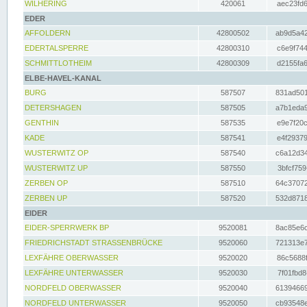
WILHERING
420061
aec23fd6
EDER
AFFOLDERN
42800502
ab9d5a42
EDERTALSPERRE
42800310
c6e9f744
SCHMITTLOTHEIM
42800309
d2155fa6
ELBE-HAVEL-KANAL
BURG
587507
831ad501
DETERSHAGEN
587505
a7b1eda9
GENTHIN
587535
e9e7f20c
KADE
587541
e4f29379
WUSTERWITZ OP
587540
c6a12d34
WUSTERWITZ UP
587550
3bfcf759
ZERBEN OP
587510
64c37072
ZERBEN UP
587520
532d8718
EIDER
EIDER-SPERRWERK BP
9520081
8ac85e6c
FRIEDRICHSTADT STRASSENBRÜCKE
9520060
721313e7
LEXFÄHRE OBERWASSER
9520020
86c5688f
LEXFÄHRE UNTERWASSER
9520030
7f01fbd8
NORDFELD OBERWASSER
9520040
61394669
NORDFELD UNTERWASSER
9520050
cb93548e