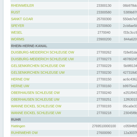
RHEINWEILER
23300130
06b978dd
RUST
23300580
5389b878
SANKT GOAR
25700300
550eb7e9
SPEYER
23700600
2cb8ae5b
WESEL
2770040
f33c3cc9
WORMS
23900200
844a620f
RHEIN-HERNE-KANAL
DUISBURG-MEIDERICH SCHLEUSE OW
27700262
f18e81da
DUISBURG-MEIDERICH SCHLEUSE UW
27700273
48780245
GELSENKIRCHEN SCHLEUSE OW
27700229
5b9f8134
GELSENKIRCHEN SCHLEUSE UW
27700230
427318d0
HERNE OW
27700150
ac6c4362
HERNE UW
27700160
b9975ea1
OBERHAUSEN SCHLEUSE OW
27700240
e251f943
OBERHAUSEN SCHLEUSE UW
27700251
12f63015
WANNE EICKEL SCHLEUSE OW
27700193
05ca0e33
WANNE EICKEL SCHLEUSE UW
27700218
23045f8b
RUHR
Hattingen
2769510000100
c0594fb5
RUHRWEHR OW
27600090
12a3037f