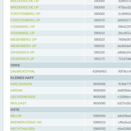
BREDEREICHE OP
580080
308f5979
BREDEREICHE UP
580090
470acd2a
FÜRSTENBERG OP
580060
2c95f83d
FÜRSTENBERG UP
580070
a5830277
VOßWINKEL OP
580000
09b422f7
VOßWINKEL UP
580010
2bcef51a
WESENBERG OP
580020
7909d3f7
WESENBERG UP
580030
da3b5de9
ZEHDENICK OP
580160
a9b8e24c
ZEHDENICK UP
580170
721d7dbf
ORKE
DALWIGKSTHAL
42840453
f0f78cc4
KLEINES HAFF
KARLSHAGEN
9690085
f53bb77f
KARNIN
9690084
da893bbd
UECKERMÜNDE
9690088
c1588dcc
WOLGAST
9650080
b327e35c
OSTE
BELUM
5980060
a9e93be0
BREMERVÖRDE UW
5980010
cf8a3ea2
HECHTHAUSEN
5980030
e5e02890