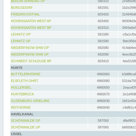
BERLIN-SPANDAU UP
580310
2c68509c
BORGSDORF
581591
1b2e2996
FRIEDRICHSTHAL
603420
314945d6
HOHENSAATEN WEST AP
603400
99309d3e
HOHENSAATEN WEST BP
603310
3404a6e5
LEHNITZ OP
581580
c8a1cf0a
LEHNITZ UP
581590
5bb1f56d
NIEDERFINOW SHW OP
692080
414dd4ee
NIEDERFINOW SHW UP
692090
4eec6b25
SCHWEDT SCHLEUSE BP
603410
4ee515f9
HUNTE
BUTTELERHÖRNE
4960060
b3d88ca6
ELSFLETH OHRT
4960080
531da758
HOLLERSIEL
4960050
2eacef2f
HUNTEBRÜCK
4960070
2e1d458b
OLDENBURG-DRIELAKE
4960030
1b51e55e
REITHÖRNE
4960040
c9df61c4
HAVELKANAL
SCHÖNWALDE OP
587050
d8ef9f21
SCHÖNWALDE UP
587060
b6650b13
IJSSEL