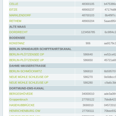
CELLE
48300105
b475386c
EITZE
48900237
47174d8f
MARKLENDORF
48700103
8b4f9f7c
RETHEM
48900204
5aaed954
ALTE MAAS
DORDRECHT
123456785
6c6f84c2
BODENSEE
KONSTANZ
906
aa9179c1
BERLIN-SPANDAUER-SCHIFFFAHRTSKANAL
BERLIN-PLÖTZENSEE OP
586640
ee52ce62
BERLIN-PLÖTZENSEE UP
586650
45721a68
DAHME-WASSERSTRASSE
BERLIN-SCHMÖCKWITZ
586810
6b595707
NEUE MÜHLE SCHLEUSE OP
586270
0e0dbcc9
NEUE MÜHLE SCHLEUSE UP
586280
c9a6c3bf
DORTMUND-EMS-KANAL
BERGESHÖVEDE
34000010
ade3a084
Groppenbruch
27700122
7bbdb421
HASEHUBBRÜCKE
3690010
04572010
HENRICHENBURG OW
27700111
70bee932