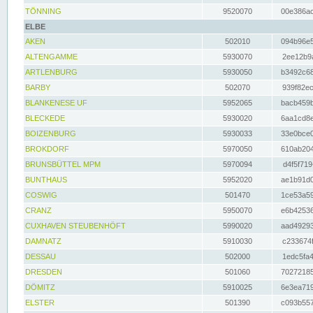
TÖNNING
9520070
00e386ac
ELBE
AKEN
502010
094b96e5
ALTENGAMME
5930070
2ee12b9a
ARTLENBURG
5930050
b3492c68
BARBY
502070
939f82ec
BLANKENESE UF
5952065
bacb459b
BLECKEDE
5930020
6aa1cd8e
BOIZENBURG
5930033
33e0bce0
BROKDORF
5970050
610ab204
BRUNSBÜTTEL MPM
5970094
d4f5f719
BUNTHAUS
5952020
ae1b91d0
COSWIG
501470
1ce53a59
CRANZ
5950070
e6b42536
CUXHAVEN STEUBENHÖFT
5990020
aad49293
DAMNATZ
5910030
c233674f
DESSAU
502000
1edc5fa4
DRESDEN
501060
70272185
DÖMITZ
5910025
6e3ea719
ELSTER
501390
c093b557