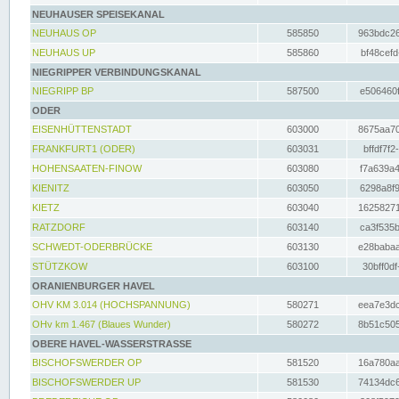
NEUHAUSER SPEISEKANAL
NEUHAUS OP
585850
963bdc26
NEUHAUS UP
585860
bf48cefd
NIEGRIPPER VERBINDUNGSKANAL
NIEGRIPP BP
587500
e506460f
ODER
EISENHÜTTENSTADT
603000
8675aa70
FRANKFURT1 (ODER)
603031
bffdf7f2
HOHENSAATEN-FINOW
603080
f7a639a4
KIENITZ
603050
6298a8f9
KIETZ
603040
16258271
RATZDORF
603140
ca3f535b
SCHWEDT-ODERBRÜCKE
603130
e28babaa
STÜTZKOW
603100
30bff0df
ORANIENBURGER HAVEL
OHV KM 3.014 (HOCHSPANNUNG)
580271
eea7e3dc
OHv km 1.467 (Blaues Wunder)
580272
8b51c505
OBERE HAVEL-WASSERSTRASSE
BISCHOFSWERDER OP
581520
16a780aa
BISCHOFSWERDER UP
581530
74134dc6