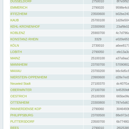
DÜSSELDORF
2750010
8f7e5f92
EMMERICH
2790020
9598e4cb
IFFEZHEIM
23500600
b02be240
KAUB
25700100
1d26e504
KEHL-KRONENHOF
23300900
23af9b02
KOBLENZ
25900700
4c7d796a
KONSTANZ-RHEIN
3329
e020e651
KÖLN
2730010
a6ee8177
LOBITH
2790050
efe13a3d
MAINZ
25100100
a37a9aa3
MANNHEIM
23700700
57090802
MAXAU
23700200
b6c6d5c8
NIERSTEIN-OPPENHEIM
23900600
d28e7ed1
Neuwied Stadt
27100370
dc407f1e
OBERWINTER
27100700
b45359df
OESTRICH
25100300
665be0fe
OTTENHEIM
23300800
787e5d63
PANNERDENSE KOP
2790060
3046493f
PHILIPPSBURG
23700500
88e972e1
PLITTERSDORF
23500700
6b774802
REES
2790010
2f025389