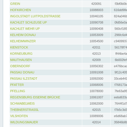
GREIN
420091
f3bf0b0b
HOFKIRCHEN
10088003
616dd98e
INGOLSTADT LUITPOLDSTRASSE
10046105
824a046b
KACHLET SCHLEUSE UP
10090708
0fd56e0a
KACHLET WEHR UP
10090408
560cf185
KELHEIM DONAU
10053009
296fc6d4
KELHEIMWINZER
10054500
c9409937
KIENSTOCK
42011
56178f74
KORNEUBURG
42013
ff44be4a
MAUTHAUSEN
42009
6b002fef
OBERNDORF
10056302
e476bcad
PASSAU DONAU
10091008
9f12c405
PASSAU ILZSTADT
10092000
33ceb441
PFATTER
10068006
f768173a
PFELLING
10078000
7fe63a95
REGENSBURG EISERNE BRÜCKE
10061007
eebd633a
SCHWABELWEIS
10062000
7644f1d7
THEBNERSTRASSL
42015
f7b5c3d3
VILSHOFEN
10089006
e6d68ab7
WILDUNGSMAUER
42014
35846b8b