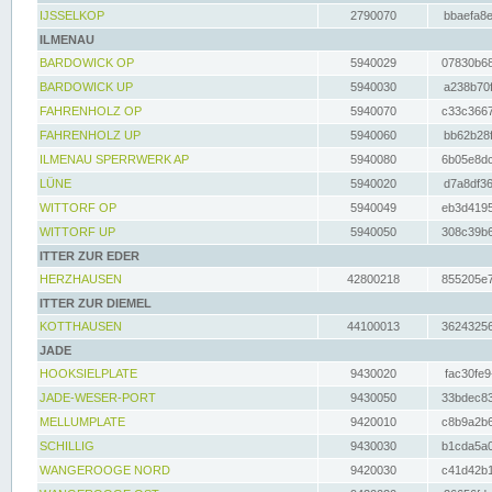
IJSSELKOP
2790070
bbaefa8e
ILMENAU
BARDOWICK OP
5940029
07830b68
BARDOWICK UP
5940030
a238b70f
FAHRENHOLZ OP
5940070
c33c3667
FAHRENHOLZ UP
5940060
bb62b28f
ILMENAU SPERRWERK AP
5940080
6b05e8dc
LÜNE
5940020
d7a8df36
WITTORF OP
5940049
eb3d4195
WITTORF UP
5940050
308c39b6
ITTER ZUR EDER
HERZHAUSEN
42800218
855205e7
ITTER ZUR DIEMEL
KOTTHAUSEN
44100013
36243256
JADE
HOOKSIELPLATE
9430020
fac30fe9
JADE-WESER-PORT
9430050
33bdec83
MELLUMPLATE
9420010
c8b9a2b6
SCHILLIG
9430030
b1cda5a0
WANGEROOGE NORD
9420030
c41d42b1