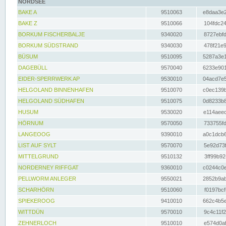
NORDSEE
BAKE A
9510063
e8daa3e2
BAKE Z
9510066
104fdc24
BORKUM FISCHERBALJE
9340020
8727ebfd
BORKUM SÜDSTRAND
9340030
478f21e9
BÜSUM
9510095
5287a3e1
DAGEBÜLL
9570040
6233e901
EIDER-SPERRWERK AP
9530010
04acd7e5
HELGOLAND BINNENHAFEN
9510070
c0ec139b
HELGOLAND SÜDHAFEN
9510075
0d8233b8
HUSUM
9530020
e114aeec
HÖRNUM
9570050
733755fd
LANGEOOG
9390010
a0c1dcb6
LIST AUF SYLT
9570070
5e92d73f
MITTELGRUND
9510132
3ff99b92
NORDERNEY RIFFGAT
9360010
c0244c0e
PELLWORM ANLEGER
9550021
2852b9ab
SCHARHÖRN
9510060
f0197bcf
SPIEKEROOG
9410010
662c4b5e
WITTDÜN
9570010
9c4c11f2
ZEHNERLOCH
9510010
e574d0af