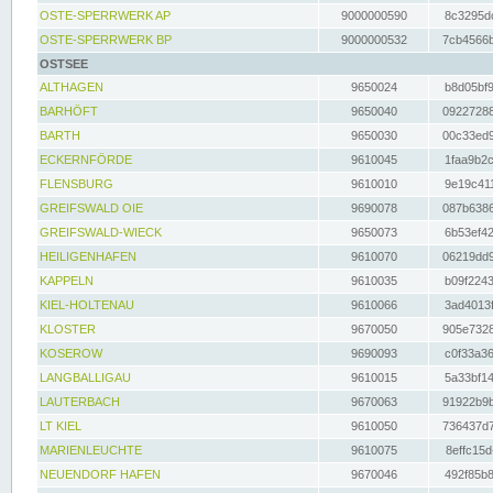
OSTE-SPERRWERK AP
9000000590
8c3295dc
OSTE-SPERRWERK BP
9000000532
7cb4566b
OSTSEE
ALTHAGEN
9650024
b8d05bf9
BARHÖFT
9650040
09227288
BARTH
9650030
00c33ed9
ECKERNFÖRDE
9610045
1faa9b2c
FLENSBURG
9610010
9e19c411
GREIFSWALD OIE
9690078
087b6386
GREIFSWALD-WIECK
9650073
6b53ef42
HEILIGENHAFEN
9610070
06219dd9
KAPPELN
9610035
b09f2243
KIEL-HOLTENAU
9610066
3ad4013f
KLOSTER
9670050
905e7328
KOSEROW
9690093
c0f33a36
LANGBALLIGAU
9610015
5a33bf14
LAUTERBACH
9670063
91922b9b
LT KIEL
9610050
736437d7
MARIENLEUCHTE
9610075
8effc15d
NEUENDORF HAFEN
9670046
492f85b8