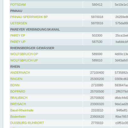
POTSDAM
580412
5e10e1e7
PINNAU
PINNAU-SPERRWERK BP
5970018
26259e8f
UETERSEN
5970016
575da86f
PAREYER VERBINDUNGSKANAL
PAREY EP
502300
25ca1bef
PAREY UP
587530
bafddcbf
RHEINSBERGER GEWÄSSER
WOLFSBRUCH OP
589000
4d00c13e
WOLFSBRUCH UP
589010
3d43a8d7
RHEIN
ANDERNACH
27100400
5735892a
BINGEN
25300200
0309cd61
BONN
2710080
593647aa
BOPPARD
25700500
2ff6379d
BRAUBACH
25700600
d6dc44d1
BREISACH
23300320
9da1ad2b
Basel-Rheinhalle
2310010
94f6eff1
Bodenheim
23900620
f6be7857
DUISBURG-RUHRORT
2770010
c0f51e35