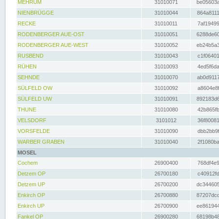
MEHRUM
31010071
be05603a
NIENBRÜGGE
31010044
864a8111
RECKE
31010011
7af19499
RODENBERGER AUE-OST
31010051
6288de60
RODENBERGER AUE-WEST
31010052
eb24b5a3
RUSBEND
31010043
c1f06401
RÜHEN
31010093
4ed5f6da
SEHNDE
31010070
ab0d9117
SÜLFELD OW
31010092
a8604e8f
SÜLFELD UW
31010091
892183d6
THUNE
31010080
42b865fb
VELSDORF
3101012
36f80081
VORSFELDE
31010090
dbb2bb9f
WARBER GRABEN
31010040
2f1080ba
MOSEL
Cochem
26900400
768df4e9
Detzem OP
26700180
c40912fd
Detzem UP
26700200
dc344605
Enkirch OP
26700880
87207dcd
Enkirch UP
26700900
ee861944
Fankel OP
26900280
68198b48