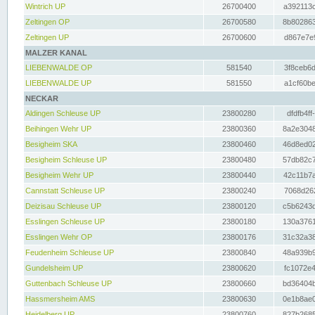
Wintrich UP
26700400
a392113c
Zeltingen OP
26700580
8b802863
Zeltingen UP
26700600
d867e7e9
MALZER KANAL
LIEBENWALDE OP
581540
3f8ceb6d
LIEBENWALDE UP
581550
a1cf60be
NECKAR
Aldingen Schleuse UP
23800280
dfdfb4ff
Beihingen Wehr UP
23800360
8a2e3048
Besigheim SKA
23800460
46d8ed02
Besigheim Schleuse UP
23800480
57db82c7
Besigheim Wehr UP
23800440
42c11b7a
Cannstatt Schleuse UP
23800240
7068d262
Deizisau Schleuse UP
23800120
c5b6243d
Esslingen Schleuse UP
23800180
130a3761
Esslingen Wehr OP
23800176
31c32a38
Feudenheim Schleuse UP
23800840
48a939b9
Gundelsheim UP
23800620
fc1072e4
Guttenbach Schleuse UP
23800660
bd36404b
Hassmersheim AMS
23800630
0e1b8ae0
Heidelberg UP
23800760
827b2685