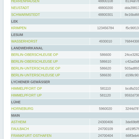
HERRENHAUSEN
48800108
8134af78
NEUSTADT
48800200
dda39817
SCHWARMSTEDT
48800301
8e16bd66
LEK
KRIMPEN
123456784
f5c96f13
LESUM
WASSERHORST
4930010
76844306
LANDWEHRKANAL
BERLIN-OBERSCHLEUSE OP
586600
24ce3282
BERLIN-OBERSCHLEUSE UP
586610
c42ad3df
BERLIN-UNTERSCHLEUSE OP
586620
503ad891
BERLIN-UNTERSCHLEUSE UP
586630
d198c901
LYCHENER GEWÄSSER
HIMMELPFORT OP
581110
bcdfa310
HIMMELPFORT UP
581120
9592d736
LÜHE
HORNEBURG
5960020
3244d787
MAIN
ASTHEIM
24300406
3de69bf8
FAULBACH
24700109
a919f57f
FRANKFURT OSTHAFEN
24700404
66ff3eb4