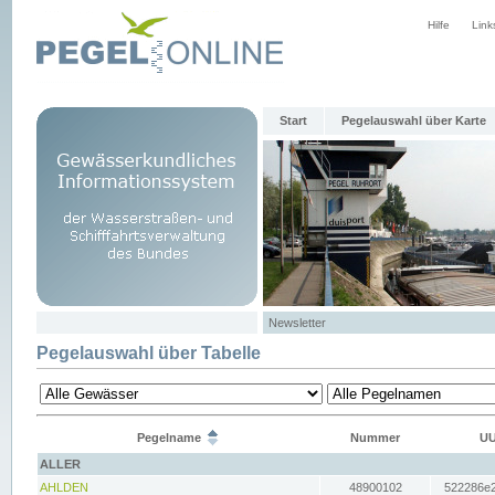
Hilfe
Link
Start
Pegelauswahl über Karte
Newsletter
Pegelauswahl über Tabelle
Pegelname
Nummer
UU
ALLER
AHLDEN
48900102
522286e2