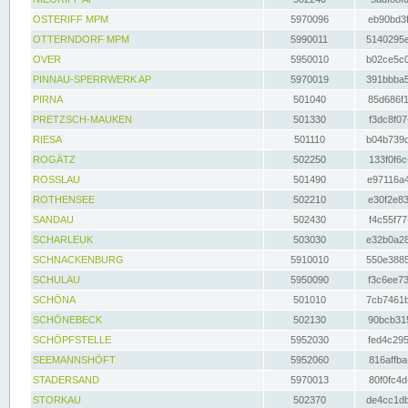
OSTERIFF MPM
5970096
eb90bd3f
OTTERNDORF MPM
5990011
5140295e
OVER
5950010
b02ce5c0
PINNAU-SPERRWERK AP
5970019
391bbba5
PIRNA
501040
85d686f1
PRETZSCH-MAUKEN
501330
f3dc8f07
RIESA
501110
b04b739d
ROGÄTZ
502250
133f0f6c
ROSSLAU
501490
e97116a4
ROTHENSEE
502210
e30f2e83
SANDAU
502430
f4c55f77
SCHARLEUK
503030
e32b0a28
SCHNACKENBURG
5910010
550e3885
SCHULAU
5950090
f3c6ee73
SCHÖNA
501010
7cb7461b
SCHÖNEBECK
502130
90bcb315
SCHÖPFSTELLE
5952030
fed4c295
SEEMANNSHÖFT
5952060
816affba
STADERSAND
5970013
80f0fc4d
STORKAU
502370
de4cc1db