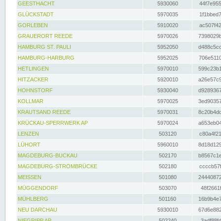
GEESTHACHT
5930060
44f7e955
GLÜCKSTADT
5970035
1f1bbed7
GORLEBEN
5910020
ac507f42
GRAUERORT REEDE
5970026
7398029b
HAMBURG ST. PAULI
5952050
d488c5cc
HAMBURG-HARBURG
5952025
706e5110
HETLINGEN
5970010
599c23b1
HITZACKER
5920010
a26e57c9
HOHNSTORF
5930040
d9289367
KOLLMAR
5970025
3ed90357
KRAUTSAND REEDE
5970031
8c20b4dc
KRÜCKAU-SPERRWERK AP
5970024
a653eb04
LENZEN
503120
c80a4f21
LÜHORT
5960010
8d18d129
MAGDEBURG-BUCKAU
502170
b8567c1e
MAGDEBURG-STROMBRÜCKE
502180
ccccb57f
MEISSEN
501080
24440872
MÜGGENDORF
503070
48f2661f
MÜHLBERG
501160
16b9b4e7
NEU DARCHAU
5930010
67d6e882
NIEGRIPP AP
502240
3adf88fd