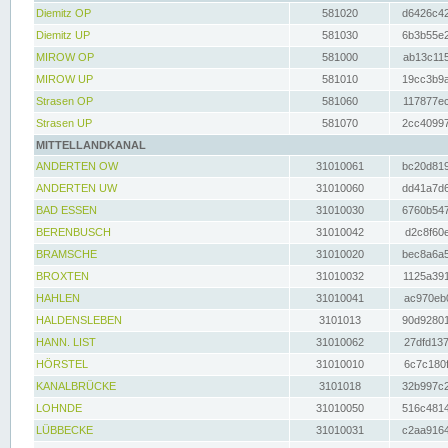
Diemitz OP
581020
d6426c42
Diemitz UP
581030
6b3b55e2
MIROW OP
581000
ab13c115
MIROW UP
581010
19cc3b9a
Strasen OP
581060
117877ec
Strasen UP
581070
2cc40997
MITTELLANDKANAL
ANDERTEN OW
31010061
bc20d819
ANDERTEN UW
31010060
dd41a7d6
BAD ESSEN
31010030
6760b547
BERENBUSCH
31010042
d2c8f60e
BRAMSCHE
31010020
bec8a6a5
BROXTEN
31010032
1125a391
HAHLEN
31010041
ac970eb0
HALDENSLEBEN
3101013
90d92801
HANN. LIST
31010062
27dfd137
HÖRSTEL
31010010
6c7c180f
KANALBRÜCKE
3101018
32b997c2
LOHNDE
31010050
516c4814
LÜBBECKE
31010031
c2aa9164