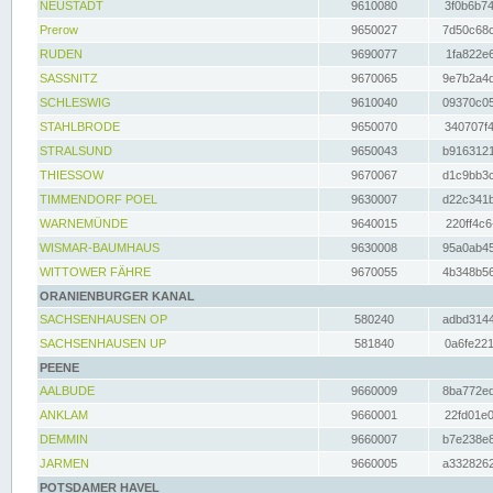
NEUSTADT
9610080
3f0b6b74
Prerow
9650027
7d50c68c
RUDEN
9690077
1fa822e6
SASSNITZ
9670065
9e7b2a4d
SCHLESWIG
9610040
09370c05
STAHLBRODE
9650070
340707f4
STRALSUND
9650043
b9163121
THIESSOW
9670067
d1c9bb3c
TIMMENDORF POEL
9630007
d22c341b
WARNEMÜNDE
9640015
220ff4c6
WISMAR-BAUMHAUS
9630008
95a0ab45
WITTOWER FÄHRE
9670055
4b348b56
ORANIENBURGER KANAL
SACHSENHAUSEN OP
580240
adbd3144
SACHSENHAUSEN UP
581840
0a6fe221
PEENE
AALBUDE
9660009
8ba772ed
ANKLAM
9660001
22fd01e0
DEMMIN
9660007
b7e238e8
JARMEN
9660005
a3328262
POTSDAMER HAVEL