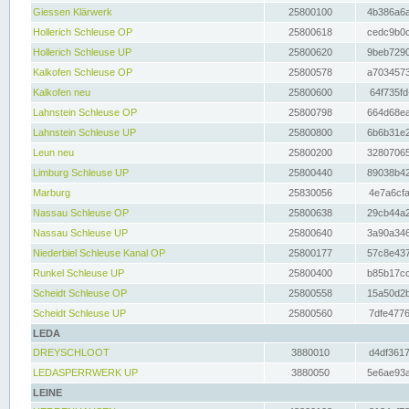
Giessen Klärwerk
25800100
4b386a6a
Hollerich Schleuse OP
25800618
cedc9b0c
Hollerich Schleuse UP
25800620
9beb7290
Kalkofen Schleuse OP
25800578
a7034573
Kalkofen neu
25800600
64f735fd
Lahnstein Schleuse OP
25800798
664d68ea
Lahnstein Schleuse UP
25800800
6b6b31e2
Leun neu
25800200
32807065
Limburg Schleuse UP
25800440
89038b42
Marburg
25830056
4e7a6cfa
Nassau Schleuse OP
25800638
29cb44a2
Nassau Schleuse UP
25800640
3a90a346
Niederbiel Schleuse Kanal OP
25800177
57c8e437
Runkel Schleuse UP
25800400
b85b17cc
Scheidt Schleuse OP
25800558
15a50d2b
Scheidt Schleuse UP
25800560
7dfe4776
LEDA
DREYSCHLOOT
3880010
d4df3617
LEDASPERRWERK UP
3880050
5e6ae93a
LEINE