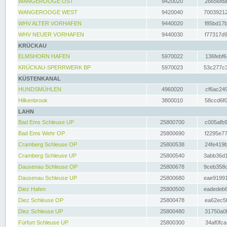
WANGEROOGE OST
9420020
26656fda
WANGEROOGE WEST
9420040
70039212
WHV ALTER VORHAFEN
9440020
f85bd17b
WHV NEUER VORHAFEN
9440030
f77317d9
KRÜCKAU
ELMSHORN HAFEN
5970022
136febf6
KRÜCKAU-SPERRWERK BP
5970023
53c277c3
KÜSTENKANAL
HUNDSMÜHLEN
4960020
cf6ac249
Hilkenbrook
3800010
58ccd6f0
LAHN
Bad Ems Schleuse UP
25800700
c005afb9
Bad Ems Wehr OP
25800690
f2295e77
Cramberg Schleuse OP
25800538
24fe419b
Cramberg Schleuse UP
25800540
3abb36d1
Dausenau Schleuse OP
25800678
9ceb358c
Dausenau Schleuse UP
25800680
eae91991
Diez Hafen
25800500
eadedeb6
Diez Schleuse OP
25800478
ea62ec5f
Diez Schleuse UP
25800480
31750a0f
Fürfurt Schleuse UP
25800300
34af0fca