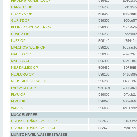
FINDENWIRUNSHIER OP
596410
a5902c55
GARWITZ UP
596230
12499527
GRABOW OP
596330
db4a69b2
GÜRITZ OP
596350
956ce5ff
KLEIN LAASCH WEHR OP
596300
25530a3e
LEWITZ OP
596250
7bbd90ad
LÜBZ OP
596140
d75442cf
MALCHOW WEHR OP
596200
bccaacb3
MALLISS OP
596390
497c29ee
MALLISS UP
596400
a64918a6
NEU KALLISS OP
596430
30739ff3
NEUBURG OP
596160
541c508a
NEUSTADT GLEWE OP
596280
c4381eb3
PARCHIM GÜTE
5961801
3dec3921
PLAU OP
596080
3ffddb2c
PLAU UP
596090
506e6b03
WAREN
596030
bd317edd
MÜGGELSPREE
GROSSE TRÄNKE WEHR OP
582660
81630fdd
GROSSE TRÄNKE WEHR UP
582670
cfad4ee5
MÜRITZ-HAVEL-WASSERSTRASSE