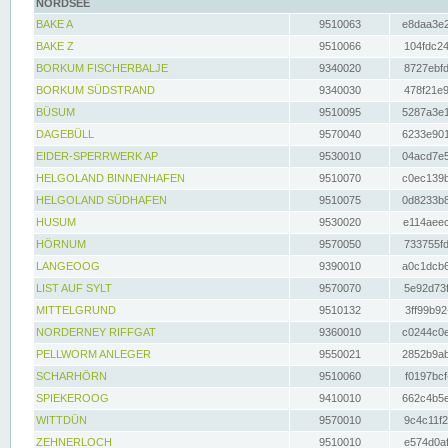
NORDSEE
BAKE A
9510063
e8daa3e2
BAKE Z
9510066
104fdc24
BORKUM FISCHERBALJE
9340020
8727ebfd
BORKUM SÜDSTRAND
9340030
478f21e9
BÜSUM
9510095
5287a3e1
DAGEBÜLL
9570040
6233e901
EIDER-SPERRWERK AP
9530010
04acd7e5
HELGOLAND BINNENHAFEN
9510070
c0ec139b
HELGOLAND SÜDHAFEN
9510075
0d8233b8
HUSUM
9530020
e114aeec
HÖRNUM
9570050
733755fd
LANGEOOG
9390010
a0c1dcb6
LIST AUF SYLT
9570070
5e92d73f
MITTELGRUND
9510132
3ff99b92
NORDERNEY RIFFGAT
9360010
c0244c0e
PELLWORM ANLEGER
9550021
2852b9ab
SCHARHÖRN
9510060
f0197bcf
SPIEKEROOG
9410010
662c4b5e
WITTDÜN
9570010
9c4c11f2
ZEHNERLOCH
9510010
e574d0af