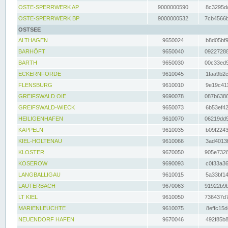
OSTE-SPERRWERK AP
9000000590
8c3295dc
OSTE-SPERRWERK BP
9000000532
7cb4566b
OSTSEE
ALTHAGEN
9650024
b8d05bf9
BARHÖFT
9650040
09227288
BARTH
9650030
00c33ed9
ECKERNFÖRDE
9610045
1faa9b2c
FLENSBURG
9610010
9e19c411
GREIFSWALD OIE
9690078
087b6386
GREIFSWALD-WIECK
9650073
6b53ef42
HEILIGENHAFEN
9610070
06219dd9
KAPPELN
9610035
b09f2243
KIEL-HOLTENAU
9610066
3ad4013f
KLOSTER
9670050
905e7328
KOSEROW
9690093
c0f33a36
LANGBALLIGAU
9610015
5a33bf14
LAUTERBACH
9670063
91922b9b
LT KIEL
9610050
736437d7
MARIENLEUCHTE
9610075
8effc15d
NEUENDORF HAFEN
9670046
492f85b8