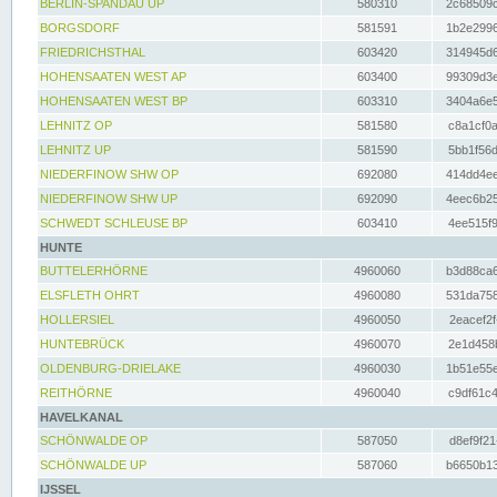
BERLIN-SPANDAU UP
580310
2c68509c
BORGSDORF
581591
1b2e2996
FRIEDRICHSTHAL
603420
314945d6
HOHENSAATEN WEST AP
603400
99309d3e
HOHENSAATEN WEST BP
603310
3404a6e5
LEHNITZ OP
581580
c8a1cf0a
LEHNITZ UP
581590
5bb1f56d
NIEDERFINOW SHW OP
692080
414dd4ee
NIEDERFINOW SHW UP
692090
4eec6b25
SCHWEDT SCHLEUSE BP
603410
4ee515f9
HUNTE
BUTTELERHÖRNE
4960060
b3d88ca6
ELSFLETH OHRT
4960080
531da758
HOLLERSIEL
4960050
2eacef2f
HUNTEBRÜCK
4960070
2e1d458b
OLDENBURG-DRIELAKE
4960030
1b51e55e
REITHÖRNE
4960040
c9df61c4
HAVELKANAL
SCHÖNWALDE OP
587050
d8ef9f21
SCHÖNWALDE UP
587060
b6650b13
IJSSEL