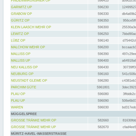
FINDENWIRUNSHIER OP
596410
a5902c55
GARWITZ UP
596230
12499527
GRABOW OP
596330
db4a69b2
GÜRITZ OP
596350
956ce5ff
KLEIN LAASCH WEHR OP
596300
25530a3e
LEWITZ OP
596250
7bbd90ad
LÜBZ OP
596140
d75442cf
MALCHOW WEHR OP
596200
bccaacb3
MALLISS OP
596390
497c29ee
MALLISS UP
596400
a64918a6
NEU KALLISS OP
596430
30739ff3
NEUBURG OP
596160
541c508a
NEUSTADT GLEWE OP
596280
c4381eb3
PARCHIM GÜTE
5961801
3dec3921
PLAU OP
596080
3ffddb2c
PLAU UP
596090
506e6b03
WAREN
596030
bd317edd
MÜGGELSPREE
GROSSE TRÄNKE WEHR OP
582660
81630fdd
GROSSE TRÄNKE WEHR UP
582670
cfad4ee5
MÜRITZ-HAVEL-WASSERSTRASSE