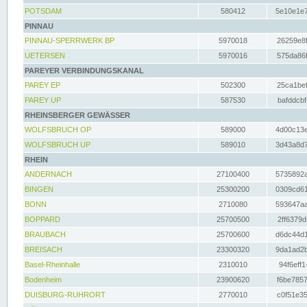
POTSDAM
580412
5e10e1e7
PINNAU
PINNAU-SPERRWERK BP
5970018
26259e8f
UETERSEN
5970016
575da86f
PAREYER VERBINDUNGSKANAL
PAREY EP
502300
25ca1bef
PAREY UP
587530
bafddcbf
RHEINSBERGER GEWÄSSER
WOLFSBRUCH OP
589000
4d00c13e
WOLFSBRUCH UP
589010
3d43a8d7
RHEIN
ANDERNACH
27100400
5735892a
BINGEN
25300200
0309cd61
BONN
2710080
593647aa
BOPPARD
25700500
2ff6379d
BRAUBACH
25700600
d6dc44d1
BREISACH
23300320
9da1ad2b
Basel-Rheinhalle
2310010
94f6eff1
Bodenheim
23900620
f6be7857
DUISBURG-RUHRORT
2770010
c0f51e35