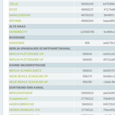
CELLE
48300105
b475386c
EITZE
48900237
47174d8f
MARKLENDORF
48700103
8b4f9f7c
RETHEM
48900204
5aaed954
ALTE MAAS
DORDRECHT
123456785
6c6f84c2
BODENSEE
KONSTANZ
906
aa9179c1
BERLIN-SPANDAUER-SCHIFFFAHRTSKANAL
BERLIN-PLÖTZENSEE OP
586640
ee52ce62
BERLIN-PLÖTZENSEE UP
586650
45721a68
DAHME-WASSERSTRASSE
BERLIN-SCHMÖCKWITZ
586810
6b595707
NEUE MÜHLE SCHLEUSE OP
586270
0e0dbcc9
NEUE MÜHLE SCHLEUSE UP
586280
c9a6c3bf
DORTMUND-EMS-KANAL
BERGESHÖVEDE
34000010
ade3a084
Groppenbruch
27700122
7bbdb421
HASEHUBBRÜCKE
3690010
04572010
HENRICHENBURG OW
27700111
70bee932