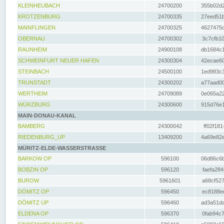
KLEINHEUBACH
24700200
355b02d2
KROTZENBURG
24700335
27eed51b
MAINFLINGEN
24700325
4627475d
OBERNAU
24700302
3c7cfb10
RAUNHEIM
24900108
db1684c1
SCHWEINFURT NEUER HAFEN
24300304
42ecae60
STEINBACH
24500100
1ed983c3
TRUNSTADT
24300202
a77aad00
WERTHEIM
24709089
0e065a22
WÜRZBURG
24300600
915d76e1
MAIN-DONAU-KANAL
BAMBERG
24300042
ff02f181
RIEDENBURG_UP
13409200
4a69e82e
MÜRITZ-ELDE-WASSERSTRASSE
BARKOW OP
596100
06d86c6b
BOBZIN OP
596120
faefa284
BUROW
5961601
a68cf527
DÖMITZ OP
596450
ec8188ee
DÖMITZ UP
596460
ad3a51da
ELDENA OP
596370
0fab94c7