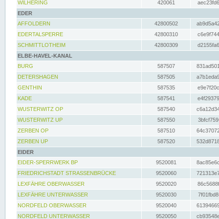
WILHERING
420061
aec23fd6
EDER
AFFOLDERN
42800502
ab9d5a42
EDERTALSPERRE
42800310
c6e9f744
SCHMITTLOTHEIM
42800309
d2155fa6
ELBE-HAVEL-KANAL
BURG
587507
831ad501
DETERSHAGEN
587505
a7b1eda9
GENTHIN
587535
e9e7f20c
KADE
587541
e4f29379
WUSTERWITZ OP
587540
c6a12d34
WUSTERWITZ UP
587550
3bfcf759
ZERBEN OP
587510
64c37072
ZERBEN UP
587520
532d8718
EIDER
EIDER-SPERRWERK BP
9520081
8ac85e6c
FRIEDRICHSTADT STRASSENBRÜCKE
9520060
721313e7
LEXFÄHRE OBERWASSER
9520020
86c5688f
LEXFÄHRE UNTERWASSER
9520030
7f01fbd8
NORDFELD OBERWASSER
9520040
61394669
NORDFELD UNTERWASSER
9520050
cb93548e