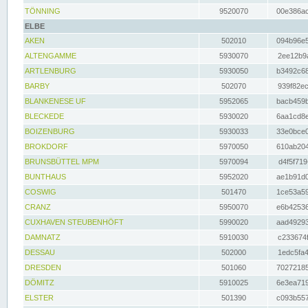
TÖNNING
9520070
00e386ac
ELBE
AKEN
502010
094b96e5
ALTENGAMME
5930070
2ee12b9a
ARTLENBURG
5930050
b3492c68
BARBY
502070
939f82ec
BLANKENESE UF
5952065
bacb459b
BLECKEDE
5930020
6aa1cd8e
BOIZENBURG
5930033
33e0bce0
BROKDORF
5970050
610ab204
BRUNSBÜTTEL MPM
5970094
d4f5f719
BUNTHAUS
5952020
ae1b91d0
COSWIG
501470
1ce53a59
CRANZ
5950070
e6b42536
CUXHAVEN STEUBENHÖFT
5990020
aad49293
DAMNATZ
5910030
c233674f
DESSAU
502000
1edc5fa4
DRESDEN
501060
70272185
DÖMITZ
5910025
6e3ea719
ELSTER
501390
c093b557