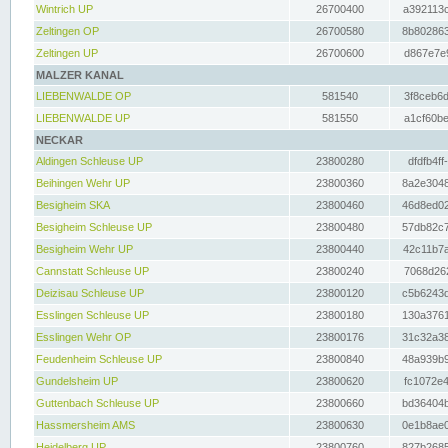
Wintrich UP
26700400
a392113c
Zeltingen OP
26700580
8b802863
Zeltingen UP
26700600
d867e7e9
MALZER KANAL
LIEBENWALDE OP
581540
3f8ceb6d
LIEBENWALDE UP
581550
a1cf60be
NECKAR
Aldingen Schleuse UP
23800280
dfdfb4ff
Beihingen Wehr UP
23800360
8a2e3048
Besigheim SKA
23800460
46d8ed02
Besigheim Schleuse UP
23800480
57db82c7
Besigheim Wehr UP
23800440
42c11b7a
Cannstatt Schleuse UP
23800240
7068d262
Deizisau Schleuse UP
23800120
c5b6243d
Esslingen Schleuse UP
23800180
130a3761
Esslingen Wehr OP
23800176
31c32a38
Feudenheim Schleuse UP
23800840
48a939b9
Gundelsheim UP
23800620
fc1072e4
Guttenbach Schleuse UP
23800660
bd36404b
Hassmersheim AMS
23800630
0e1b8ae0
Heidelberg UP
23800760
827b2685