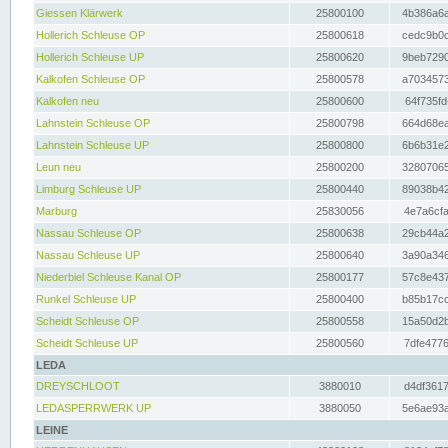
Giessen Klärwerk
25800100
4b386a6a
Hollerich Schleuse OP
25800618
cedc9b0c
Hollerich Schleuse UP
25800620
9beb7290
Kalkofen Schleuse OP
25800578
a7034573
Kalkofen neu
25800600
64f735fd
Lahnstein Schleuse OP
25800798
664d68ea
Lahnstein Schleuse UP
25800800
6b6b31e2
Leun neu
25800200
32807065
Limburg Schleuse UP
25800440
89038b42
Marburg
25830056
4e7a6cfa
Nassau Schleuse OP
25800638
29cb44a2
Nassau Schleuse UP
25800640
3a90a346
Niederbiel Schleuse Kanal OP
25800177
57c8e437
Runkel Schleuse UP
25800400
b85b17cc
Scheidt Schleuse OP
25800558
15a50d2b
Scheidt Schleuse UP
25800560
7dfe4776
LEDA
DREYSCHLOOT
3880010
d4df3617
LEDASPERRWERK UP
3880050
5e6ae93a
LEINE