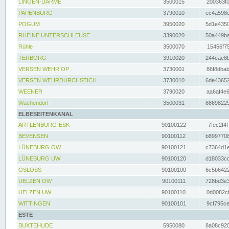
LINGEN-DARME
3500015
200363fc
PAPENBURG
3790010
ec4a598d
POGUM
3950020
5d1e4350
RHEINE UNTERSCHLEUSE
3390020
50a449ba
Rühle
3500070
15456f75
TERBORG
3910020
244cae8b
VERSEN WEHR OP
3730001
86f8dbab
VERSEN WEHRDURCHSTICH
3730010
6de43652
WEENER
3790020
aa6af4e6
Wachendorf
3500031
88698229
ELBESEITENKANAL
ARTLENBURG-ESK
90100122
7fec2f4f
BEVENSEN
90100112
b8997708
LÜNEBURG OW
90100121
c7364d1e
LÜNEBURG UW
90100120
d18033cd
OSLOSS
90100100
6c5b6422
UELZEN OW
90100111
728bd3e3
UELZEN UW
90100110
0d0082cf
WITTINGEN
90100101
9cf795ce
ESTE
BUXTEHUDE
5950080
8a08c920