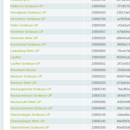
Heilbronn Schleuse UP
23800560
f77df170
Hessigheim Schleuse UP
23800420
23517de9
Hirschhorn Schleuse UP
23800700
acf505dd
Hofen Schleuse UP
23800260
cf2af1a4
Horkheim Schleuse UP
23800557
b76bf04c
Horkheim Wehr UP
23800520
d9b441a5
Kochendorf Schleuse UP
23800600
8f695e71
Ladenburg Wehr UP
23800820
70cee7df
Lauffen
23800500
8559d1a0
Lauffen Schleuse UP
23800501
2f7cb553
Mannheim Neckar
23800900
25582d3f
Marbach Schleuse UP
23800322
456974a8
Marbach Wehr UP
23800320
a73a9cb4
Neckargemünd Schleuse UP
23800740
7be3ff2e
Neckarsteinach Schleuse UP
23800720
d64d07f7
Neckarsulm Wehr UP
23800580
845944f8
Neckarzimmern Schleuse UP
23800640
f00c7183
Oberesslingen Schleuse UP
23800145
cbfae6bc
Oberesslingen Wehr UP
23800140
9de0843a
Obertürkheim Schleuse UP
23800200
80e002d8