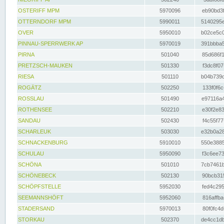
OSTERIFF MPM
5970096
eb90bd3f
OTTERNDORF MPM
5990011
5140295e
OVER
5950010
b02ce5c0
PINNAU-SPERRWERK AP
5970019
391bbba5
PIRNA
501040
85d686f1
PRETZSCH-MAUKEN
501330
f3dc8f07
RIESA
501110
b04b739d
ROGÄTZ
502250
133f0f6c
ROSSLAU
501490
e97116a4
ROTHENSEE
502210
e30f2e83
SANDAU
502430
f4c55f77
SCHARLEUK
503030
e32b0a28
SCHNACKENBURG
5910010
550e3885
SCHULAU
5950090
f3c6ee73
SCHÖNA
501010
7cb7461b
SCHÖNEBECK
502130
90bcb315
SCHÖPFSTELLE
5952030
fed4c295
SEEMANNSHÖFT
5952060
816affba
STADERSAND
5970013
80f0fc4d
STORKAU
502370
de4cc1db