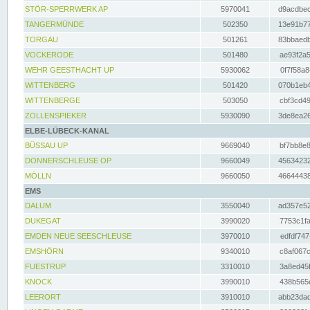
STÖR-SPERRWERK AP
5970041
d9acdbec
TANGERMÜNDE
502350
13e91b77
TORGAU
501261
83bbaedb
VOCKERODE
501480
ae93f2a5
WEHR GEESTHACHT UP
5930062
0f7f58a8
WITTENBERG
501420
070b1eb4
WITTENBERGE
503050
cbf3cd49
ZOLLENSPIEKER
5930090
3de8ea26
ELBE-LÜBECK-KANAL
BÜSSAU UP
9669040
bf7bb8e8
DONNERSCHLEUSE OP
9660049
45634232
MÖLLN
9660050
46644438
EMS
DALUM
3550040
ad357e52
DUKEGAT
3990020
7753c1fa
EMDEN NEUE SEESCHLEUSE
3970010
edfdf747
EMSHÖRN
9340010
c8af067c
FUESTRUP
3310010
3a8ed45f
KNOCK
3990010
438b565e
LEERORT
3910010
abb23dad