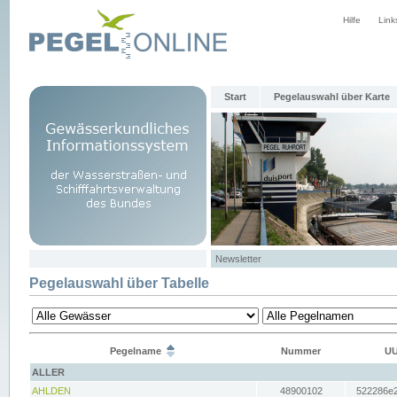
Hilfe
Link
Start
Pegelauswahl über Karte
Newsletter
Pegelauswahl über Tabelle
Pegelname
Nummer
UU
ALLER
AHLDEN
48900102
522286e2