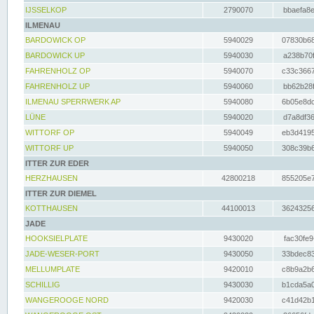
IJSSELKOP
2790070
bbaefa8e
ILMENAU
BARDOWICK OP
5940029
07830b68
BARDOWICK UP
5940030
a238b70f
FAHRENHOLZ OP
5940070
c33c3667
FAHRENHOLZ UP
5940060
bb62b28f
ILMENAU SPERRWERK AP
5940080
6b05e8dc
LÜNE
5940020
d7a8df36
WITTORF OP
5940049
eb3d4195
WITTORF UP
5940050
308c39b6
ITTER ZUR EDER
HERZHAUSEN
42800218
855205e7
ITTER ZUR DIEMEL
KOTTHAUSEN
44100013
36243256
JADE
HOOKSIELPLATE
9430020
fac30fe9
JADE-WESER-PORT
9430050
33bdec83
MELLUMPLATE
9420010
c8b9a2b6
SCHILLIG
9430030
b1cda5a0
WANGEROOGE NORD
9420030
c41d42b1