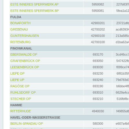
ESTE INNERES SPERRWERK AP
5950082
227b83f7
ESTE INNERES SPERRWERK BP
5950081
5fea1a12
FULDA
BONAFORTH
42900201
23721dfd
GREBENAU
42700202
acd63934
GUNTERSHAUSEN
42900100
213a585d
ROTENBURG
42700100
d1ba62a4
FINOWKANAL
EBERSWALDE OP
693170
3cd46cc7
GRAFENBRÜCK OP
693050
547422fb
LEESENBRÜCK OP
693030
f099ce74
LIEPE OP
693230
6f81b35f
LIEPE UP
693240
79d783d3
RAGÖSE OP
693190
b6bbe4f8
RUHLSDORF OP
693010
6629a4ca
STECHER OP
693210
516fbf8c
HAMME
RITTERHUDE
4940030
f49855d8
HAVEL-ODER-WASSERSTRASSE
BERLIN-SPANDAU OP
580300
e607a4b6