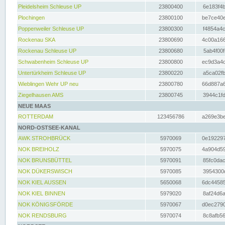
Pleidelsheim Schleuse UP
23800400
6e183f4b
Plochingen
23800100
be7ce40e
Poppenweiler Schleuse UP
23800300
f4854a4c
Rockenau SKA
23800690
4c00a166
Rockenau Schleuse UP
23800680
5ab4f00f
Schwabenheim Schleuse UP
23800800
ec9d3a4d
Untertürkheim Schleuse UP
23800220
a5ca02fb
Wieblingen Wehr UP neu
23800780
66d887a6
Ziegelhausen AMS
23800745
3944c1fd
NEUE MAAS
ROTTERDAM
123456786
a269e3be
NORD-OSTSEE-KANAL
AWK STROHBRÜCK
5970069
0e192297
NOK BREIHOLZ
5970075
4a904d59
NOK BRUNSBÜTTEL
5970091
85fc0dac
NOK DÜKERSWISCH
5970085
3954300d
NOK KIEL AUSSEN
5650068
6dc44585
NOK KIEL BINNEN
5979020
8af24d6a
NOK KÖNIGSFÖRDE
5970067
d0ec2790
NOK RENDSBURG
5970074
8c8afb56