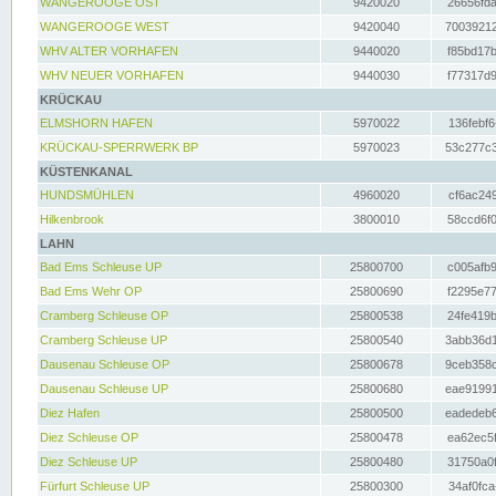
WANGEROOGE OST
9420020
26656fda
WANGEROOGE WEST
9420040
70039212
WHV ALTER VORHAFEN
9440020
f85bd17b
WHV NEUER VORHAFEN
9440030
f77317d9
KRÜCKAU
ELMSHORN HAFEN
5970022
136febf6
KRÜCKAU-SPERRWERK BP
5970023
53c277c3
KÜSTENKANAL
HUNDSMÜHLEN
4960020
cf6ac249
Hilkenbrook
3800010
58ccd6f0
LAHN
Bad Ems Schleuse UP
25800700
c005afb9
Bad Ems Wehr OP
25800690
f2295e77
Cramberg Schleuse OP
25800538
24fe419b
Cramberg Schleuse UP
25800540
3abb36d1
Dausenau Schleuse OP
25800678
9ceb358c
Dausenau Schleuse UP
25800680
eae91991
Diez Hafen
25800500
eadedeb6
Diez Schleuse OP
25800478
ea62ec5f
Diez Schleuse UP
25800480
31750a0f
Fürfurt Schleuse UP
25800300
34af0fca