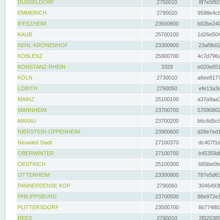
DÜSSELDORF
2750010
8f7e5f92
EMMERICH
2790020
9598e4cb
IFFEZHEIM
23500600
b02be240
KAUB
25700100
1d26e504
KEHL-KRONENHOF
23300900
23af9b02
KOBLENZ
25900700
4c7d796a
KONSTANZ-RHEIN
3329
e020e651
KÖLN
2730010
a6ee8177
LOBITH
2790050
efe13a3d
MAINZ
25100100
a37a9aa3
MANNHEIM
23700700
57090802
MAXAU
23700200
b6c6d5c8
NIERSTEIN-OPPENHEIM
23900600
d28e7ed1
Neuwied Stadt
27100370
dc407f1e
OBERWINTER
27100700
b45359df
OESTRICH
25100300
665be0fe
OTTENHEIM
23300800
787e5d63
PANNERDENSE KOP
2790060
3046493f
PHILIPPSBURG
23700500
88e972e1
PLITTERSDORF
23500700
6b774802
REES
2790010
2f025389