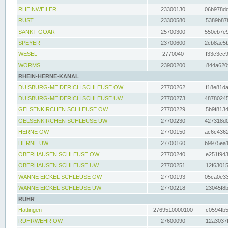
RHEINWEILER
23300130
06b978dd
RUST
23300580
5389b878
SANKT GOAR
25700300
550eb7e9
SPEYER
23700600
2cb8ae5b
WESEL
2770040
f33c3cc9
WORMS
23900200
844a620f
RHEIN-HERNE-KANAL
DUISBURG-MEIDERICH SCHLEUSE OW
27700262
f18e81da
DUISBURG-MEIDERICH SCHLEUSE UW
27700273
48780245
GELSENKIRCHEN SCHLEUSE OW
27700229
5b9f8134
GELSENKIRCHEN SCHLEUSE UW
27700230
427318d0
HERNE OW
27700150
ac6c4362
HERNE UW
27700160
b9975ea1
OBERHAUSEN SCHLEUSE OW
27700240
e251f943
OBERHAUSEN SCHLEUSE UW
27700251
12f63015
WANNE EICKEL SCHLEUSE OW
27700193
05ca0e33
WANNE EICKEL SCHLEUSE UW
27700218
23045f8b
RUHR
Hattingen
2769510000100
c0594fb5
RUHRWEHR OW
27600090
12a3037f