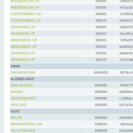
BREDEREICHE OP
580080
308f5979
BREDEREICHE UP
580090
470acd2a
FÜRSTENBERG OP
580060
2c95f83d
FÜRSTENBERG UP
580070
a5830277
VOßWINKEL OP
580000
09b422f7
VOßWINKEL UP
580010
2bcef51a
WESENBERG OP
580020
7909d3f7
WESENBERG UP
580030
da3b5de9
ZEHDENICK OP
580160
a9b8e24c
ZEHDENICK UP
580170
721d7dbf
ORKE
DALWIGKSTHAL
42840453
f0f78cc4
KLEINES HAFF
KARLSHAGEN
9690085
f53bb77f
KARNIN
9690084
da893bbd
UECKERMÜNDE
9690088
c1588dcc
WOLGAST
9650080
b327e35c
OSTE
BELUM
5980060
a9e93be0
BREMERVÖRDE UW
5980010
cf8a3ea2
HECHTHAUSEN
5980030
e5e02890