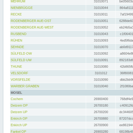
MEHRUM
31010071
be05603a
NIENBRÜGGE
31010044
864a8111
RECKE
31010011
7af19499
RODENBERGER AUE-OST
31010051
6288de60
RODENBERGER AUE-WEST
31010052
eb24b5a3
RUSBEND
31010043
c1f06401
RÜHEN
31010093
4ed5f6da
SEHNDE
31010070
ab0d9117
SÜLFELD OW
31010092
a8604e8f
SÜLFELD UW
31010091
892183d6
THUNE
31010080
42b865fb
VELSDORF
3101012
36f80081
VORSFELDE
31010090
dbb2bb9f
WARBER GRABEN
31010040
2f1080ba
MOSEL
Cochem
26900400
768df4e9
Detzem OP
26700180
c40912fd
Detzem UP
26700200
dc344605
Enkirch OP
26700880
87207dcd
Enkirch UP
26700900
ee861944
Fankel OP
26900280
68198b48