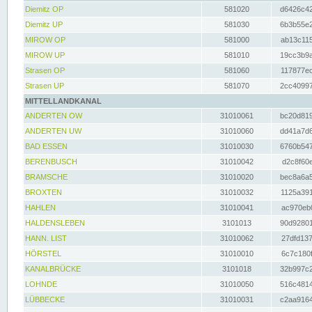
Diemitz OP
581020
d6426c42
Diemitz UP
581030
6b3b55e2
MIROW OP
581000
ab13c115
MIROW UP
581010
19cc3b9a
Strasen OP
581060
117877ec
Strasen UP
581070
2cc40997
MITTELLANDKANAL
ANDERTEN OW
31010061
bc20d819
ANDERTEN UW
31010060
dd41a7d6
BAD ESSEN
31010030
6760b547
BERENBUSCH
31010042
d2c8f60e
BRAMSCHE
31010020
bec8a6a5
BROXTEN
31010032
1125a391
HAHLEN
31010041
ac970eb0
HALDENSLEBEN
3101013
90d92801
HANN. LIST
31010062
27dfd137
HÖRSTEL
31010010
6c7c180f
KANALBRÜCKE
3101018
32b997c2
LOHNDE
31010050
516c4814
LÜBBECKE
31010031
c2aa9164