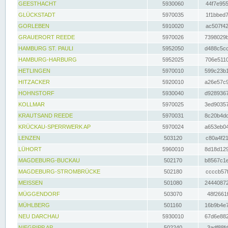
GEESTHACHT
5930060
44f7e955
GLÜCKSTADT
5970035
1f1bbed7
GORLEBEN
5910020
ac507f42
GRAUERORT REEDE
5970026
7398029b
HAMBURG ST. PAULI
5952050
d488c5cc
HAMBURG-HARBURG
5952025
706e5110
HETLINGEN
5970010
599c23b1
HITZACKER
5920010
a26e57c9
HOHNSTORF
5930040
d9289367
KOLLMAR
5970025
3ed90357
KRAUTSAND REEDE
5970031
8c20b4dc
KRÜCKAU-SPERRWERK AP
5970024
a653eb04
LENZEN
503120
c80a4f21
LÜHORT
5960010
8d18d129
MAGDEBURG-BUCKAU
502170
b8567c1e
MAGDEBURG-STROMBRÜCKE
502180
ccccb57f
MEISSEN
501080
24440872
MÜGGENDORF
503070
48f2661f
MÜHLBERG
501160
16b9b4e7
NEU DARCHAU
5930010
67d6e882
NIEGRIPP AP
502240
3adf88fd