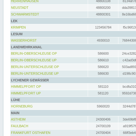
HERRENHAUSEN
48800108
8134af78
NEUSTADT
48800200
dda39817
SCHWARMSTEDT
48800301
8e16bd66
LEK
KRIMPEN
123456784
f5c96f13
LESUM
WASSERHORST
4930010
76844306
LANDWEHRKANAL
BERLIN-OBERSCHLEUSE OP
586600
24ce3282
BERLIN-OBERSCHLEUSE UP
586610
c42ad3df
BERLIN-UNTERSCHLEUSE OP
586620
503ad891
BERLIN-UNTERSCHLEUSE UP
586630
d198c901
LYCHENER GEWÄSSER
HIMMELPFORT OP
581110
bcdfa310
HIMMELPFORT UP
581120
9592d736
LÜHE
HORNEBURG
5960020
3244d787
MAIN
ASTHEIM
24300406
3de69bf8
FAULBACH
24700109
a919f57f
FRANKFURT OSTHAFEN
24700404
66ff3eb4