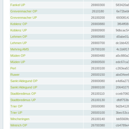
Fankel UP
26900300
583420a8
Grevenmacher OP
2610180
6e72bebf
Grevenmacher UP
26100200
69308142
Koblenz OP
26900880
3f64ff08
Koblenz UP
26900900
9dbcac54
Lehmen OP
26900680
d0abe01a
Lehmen UP
26900700
dc1bb420
Mehring AMS
26700100
4c1b6f17
Müden OP
26900480
a5c880a3
Müden UP
26900500
edc67ca3
Perl
26100100
c263ea53
Ruwer
26500150
abd34ee6
Sankt Aldegund OP
26900080
e4d6a271
Sankt Aldegund UP
26900100
20640279
Stadtbredimus OP
26100110
cceb7060
Stadtbredimus UP
26100130
dfdf753b
Trier OP
26500080
9d2b4126
Trier UP
26500100
3bec53ca
Wincheringen
26100140
bb5560fc
Wintrich OP
26700380
cb4789e4