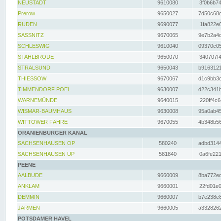
NEUSTADT
9610080
3f0b6b74
Prerow
9650027
7d50c68c
RUDEN
9690077
1fa822e6
SASSNITZ
9670065
9e7b2a4d
SCHLESWIG
9610040
09370c05
STAHLBRODE
9650070
340707f4
STRALSUND
9650043
b9163121
THIESSOW
9670067
d1c9bb3c
TIMMENDORF POEL
9630007
d22c341b
WARNEMÜNDE
9640015
220ff4c6
WISMAR-BAUMHAUS
9630008
95a0ab45
WITTOWER FÄHRE
9670055
4b348b56
ORANIENBURGER KANAL
SACHSENHAUSEN OP
580240
adbd3144
SACHSENHAUSEN UP
581840
0a6fe221
PEENE
AALBUDE
9660009
8ba772ed
ANKLAM
9660001
22fd01e0
DEMMIN
9660007
b7e238e8
JARMEN
9660005
a3328262
POTSDAMER HAVEL