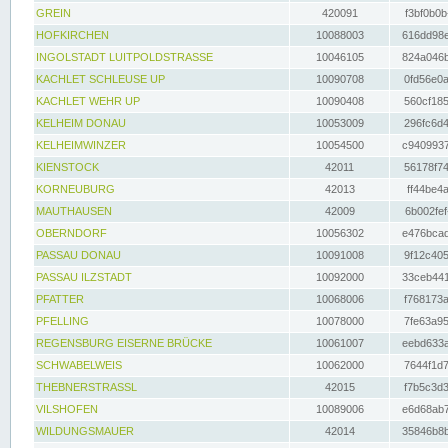
GREIN
420091
f3bf0b0b
HOFKIRCHEN
10088003
616dd98e
INGOLSTADT LUITPOLDSTRASSE
10046105
824a046b
KACHLET SCHLEUSE UP
10090708
0fd56e0a
KACHLET WEHR UP
10090408
560cf185
KELHEIM DONAU
10053009
296fc6d4
KELHEIMWINZER
10054500
c9409937
KIENSTOCK
42011
56178f74
KORNEUBURG
42013
ff44be4a
MAUTHAUSEN
42009
6b002fef
OBERNDORF
10056302
e476bcad
PASSAU DONAU
10091008
9f12c405
PASSAU ILZSTADT
10092000
33ceb441
PFATTER
10068006
f768173a
PFELLING
10078000
7fe63a95
REGENSBURG EISERNE BRÜCKE
10061007
eebd633a
SCHWABELWEIS
10062000
7644f1d7
THEBNERSTRASSL
42015
f7b5c3d3
VILSHOFEN
10089006
e6d68ab7
WILDUNGSMAUER
42014
35846b8b