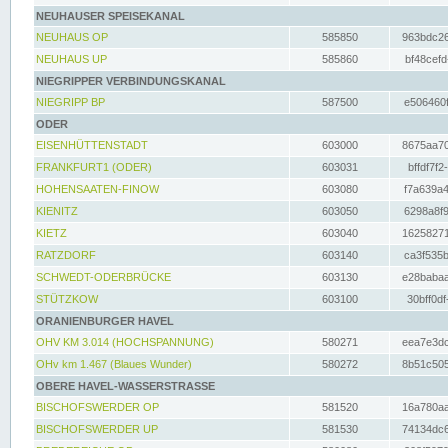
NEUHAUSER SPEISEKANAL
NEUHAUS OP
585850
963bdc26
NEUHAUS UP
585860
bf48cefd
NIEGRIPPER VERBINDUNGSKANAL
NIEGRIPP BP
587500
e506460f
ODER
EISENHÜTTENSTADT
603000
8675aa70
FRANKFURT1 (ODER)
603031
bffdf7f2
HOHENSAATEN-FINOW
603080
f7a639a4
KIENITZ
603050
6298a8f9
KIETZ
603040
16258271
RATZDORF
603140
ca3f535b
SCHWEDT-ODERBRÜCKE
603130
e28babaa
STÜTZKOW
603100
30bff0df
ORANIENBURGER HAVEL
OHV KM 3.014 (HOCHSPANNUNG)
580271
eea7e3dc
OHv km 1.467 (Blaues Wunder)
580272
8b51c505
OBERE HAVEL-WASSERSTRASSE
BISCHOFSWERDER OP
581520
16a780aa
BISCHOFSWERDER UP
581530
74134dc6