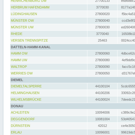
HENRICHENBURG UW
27700133
e6b68bc2
HERBRUM HAFENDAMM
3770030
8177a148
LÜDINGHAUSEN
27800020
f5bc4a51
MÜNSTER OW
27800040
ccd3e8f1
MÜNSTER UW
27800030
ed260406
RHEDE
3770040
16508b11
VERSEN TRENNSPITZE
25463
0024cc40
DATTELN-HAMM-KANAL
HAMM OW
27800060
4dbce62d
HAMM UW
27800080
4ef9dd9c
WALTROP
27800090
facc5c16
WERRIES OW
27800050
d31767ef
DIEMEL
DIEMELTALSPERRE
44100104
5cdc6555
HELMINGHAUSEN
44100206
33092c28
WILHELMSBRÜCKE
44100024
7deedc21
DONAU
ACHLEITEN
10094006
c389c9e2
DEGGENDORF
10081004
53d40547
DÜRNSTEIN
42012
ce4e3050
ERLAU
10096001
99619dc5