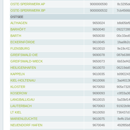
OSTE-SPERRWERK AP
9000000590
8c3295dc
OSTE-SPERRWERK BP
9000000532
7cb4566b
OSTSEE
ALTHAGEN
9650024
b8d05bf9
BARHÖFT
9650040
09227288
BARTH
9650030
00c33ed9
ECKERNFÖRDE
9610045
1faa9b2c
FLENSBURG
9610010
9e19c411
GREIFSWALD OIE
9690078
087b6386
GREIFSWALD-WIECK
9650073
6b53ef42
HEILIGENHAFEN
9610070
06219dd9
KAPPELN
9610035
b09f2243
KIEL-HOLTENAU
9610066
3ad4013f
KLOSTER
9670050
905e7328
KOSEROW
9690093
c0f33a36
LANGBALLIGAU
9610015
5a33bf14
LAUTERBACH
9670063
91922b9b
LT KIEL
9610050
736437d7
MARIENLEUCHTE
9610075
8effc15d
NEUENDORF HAFEN
9670046
492f85b8