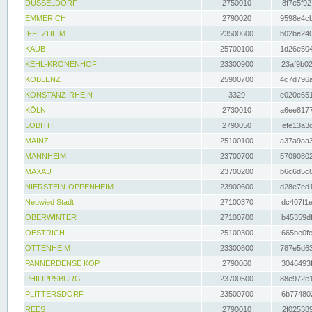
DÜSSELDORF
2750010
8f7e5f92
EMMERICH
2790020
9598e4cb
IFFEZHEIM
23500600
b02be240
KAUB
25700100
1d26e504
KEHL-KRONENHOF
23300900
23af9b02
KOBLENZ
25900700
4c7d796a
KONSTANZ-RHEIN
3329
e020e651
KÖLN
2730010
a6ee8177
LOBITH
2790050
efe13a3d
MAINZ
25100100
a37a9aa3
MANNHEIM
23700700
57090802
MAXAU
23700200
b6c6d5c8
NIERSTEIN-OPPENHEIM
23900600
d28e7ed1
Neuwied Stadt
27100370
dc407f1e
OBERWINTER
27100700
b45359df
OESTRICH
25100300
665be0fe
OTTENHEIM
23300800
787e5d63
PANNERDENSE KOP
2790060
3046493f
PHILIPPSBURG
23700500
88e972e1
PLITTERSDORF
23500700
6b774802
REES
2790010
2f025389