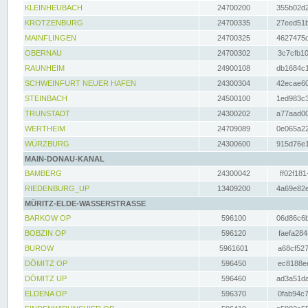
KLEINHEUBACH
24700200
355b02d2
KROTZENBURG
24700335
27eed51b
MAINFLINGEN
24700325
4627475d
OBERNAU
24700302
3c7cfb10
RAUNHEIM
24900108
db1684c1
SCHWEINFURT NEUER HAFEN
24300304
42ecae60
STEINBACH
24500100
1ed983c3
TRUNSTADT
24300202
a77aad00
WERTHEIM
24709089
0e065a22
WÜRZBURG
24300600
915d76e1
MAIN-DONAU-KANAL
BAMBERG
24300042
ff02f181
RIEDENBURG_UP
13409200
4a69e82e
MÜRITZ-ELDE-WASSERSTRASSE
BARKOW OP
596100
06d86c6b
BOBZIN OP
596120
faefa284
BUROW
5961601
a68cf527
DÖMITZ OP
596450
ec8188ee
DÖMITZ UP
596460
ad3a51da
ELDENA OP
596370
0fab94c7