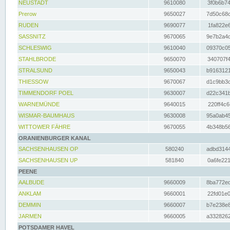
NEUSTADT
9610080
3f0b6b74
Prerow
9650027
7d50c68c
RUDEN
9690077
1fa822e6
SASSNITZ
9670065
9e7b2a4d
SCHLESWIG
9610040
09370c05
STAHLBRODE
9650070
340707f4
STRALSUND
9650043
b9163121
THIESSOW
9670067
d1c9bb3c
TIMMENDORF POEL
9630007
d22c341b
WARNEMÜNDE
9640015
220ff4c6
WISMAR-BAUMHAUS
9630008
95a0ab45
WITTOWER FÄHRE
9670055
4b348b56
ORANIENBURGER KANAL
SACHSENHAUSEN OP
580240
adbd3144
SACHSENHAUSEN UP
581840
0a6fe221
PEENE
AALBUDE
9660009
8ba772ed
ANKLAM
9660001
22fd01e0
DEMMIN
9660007
b7e238e8
JARMEN
9660005
a3328262
POTSDAMER HAVEL