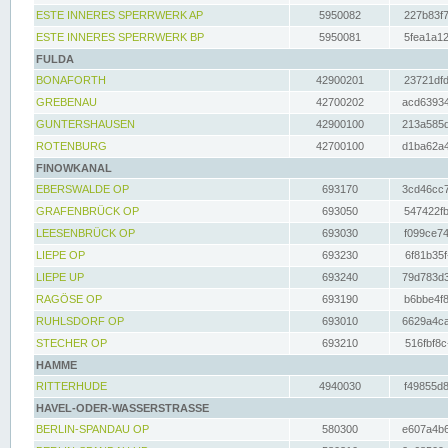
ESTE INNERES SPERRWERK AP
5950082
227b83f7
ESTE INNERES SPERRWERK BP
5950081
5fea1a12
FULDA
BONAFORTH
42900201
23721dfd
GREBENAU
42700202
acd63934
GUNTERSHAUSEN
42900100
213a585d
ROTENBURG
42700100
d1ba62a4
FINOWKANAL
EBERSWALDE OP
693170
3cd46cc7
GRAFENBRÜCK OP
693050
547422fb
LEESENBRÜCK OP
693030
f099ce74
LIEPE OP
693230
6f81b35f
LIEPE UP
693240
79d783d3
RAGÖSE OP
693190
b6bbe4f8
RUHLSDORF OP
693010
6629a4ca
STECHER OP
693210
516fbf8c
HAMME
RITTERHUDE
4940030
f49855d8
HAVEL-ODER-WASSERSTRASSE
BERLIN-SPANDAU OP
580300
e607a4b6