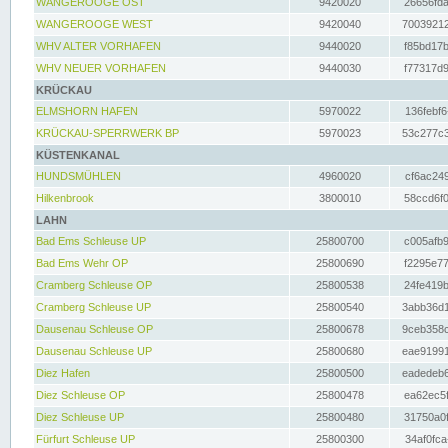
WANGEROOGE OST
9420020
26656fda
WANGEROOGE WEST
9420040
70039212
WHV ALTER VORHAFEN
9440020
f85bd17b
WHV NEUER VORHAFEN
9440030
f77317d9
KRÜCKAU
ELMSHORN HAFEN
5970022
136febf6
KRÜCKAU-SPERRWERK BP
5970023
53c277c3
KÜSTENKANAL
HUNDSMÜHLEN
4960020
cf6ac249
Hilkenbrook
3800010
58ccd6f0
LAHN
Bad Ems Schleuse UP
25800700
c005afb9
Bad Ems Wehr OP
25800690
f2295e77
Cramberg Schleuse OP
25800538
24fe419b
Cramberg Schleuse UP
25800540
3abb36d1
Dausenau Schleuse OP
25800678
9ceb358c
Dausenau Schleuse UP
25800680
eae91991
Diez Hafen
25800500
eadedeb6
Diez Schleuse OP
25800478
ea62ec5f
Diez Schleuse UP
25800480
31750a0f
Fürfurt Schleuse UP
25800300
34af0fca