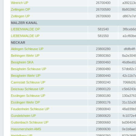
Wintrich UP
26700400
a392113c
Zeltingen OP
26700580
8b802863
Zeltingen UP
26700600
d867e7e9
MALZER KANAL
LIEBENWALDE OP
581540
3f8ceb6d
LIEBENWALDE UP
581550
a1cf60be
NECKAR
Aldingen Schleuse UP
23800280
dfdfb4ff
Beihingen Wehr UP
23800360
8a2e3048
Besigheim SKA
23800460
46d8ed02
Besigheim Schleuse UP
23800480
57db82c7
Besigheim Wehr UP
23800440
42c11b7a
Cannstatt Schleuse UP
23800240
7068d262
Deizisau Schleuse UP
23800120
c5b6243d
Esslingen Schleuse UP
23800180
130a3761
Esslingen Wehr OP
23800176
31c32a38
Feudenheim Schleuse UP
23800840
48a939b9
Gundelsheim UP
23800620
fc1072e4
Guttenbach Schleuse UP
23800660
bd36404b
Hassmersheim AMS
23800630
0e1b8ae0
Heidelberg UP
23800760
827b2685