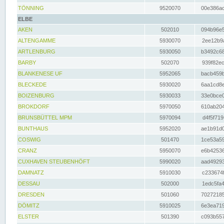
TÖNNING
9520070
00e386ac
ELBE
AKEN
502010
094b96e5
ALTENGAMME
5930070
2ee12b9a
ARTLENBURG
5930050
b3492c68
BARBY
502070
939f82ec
BLANKENESE UF
5952065
bacb459b
BLECKEDE
5930020
6aa1cd8e
BOIZENBURG
5930033
33e0bce0
BROKDORF
5970050
610ab204
BRUNSBÜTTEL MPM
5970094
d4f5f719
BUNTHAUS
5952020
ae1b91d0
COSWIG
501470
1ce53a59
CRANZ
5950070
e6b42536
CUXHAVEN STEUBENHÖFT
5990020
aad49293
DAMNATZ
5910030
c233674f
DESSAU
502000
1edc5fa4
DRESDEN
501060
70272185
DÖMITZ
5910025
6e3ea719
ELSTER
501390
c093b557