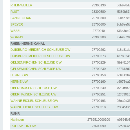
RHEINWEILER
23300130
06b978dd
RUST
23300580
5389b878
SANKT GOAR
25700300
550eb7e9
SPEYER
23700600
2cb8ae5b
WESEL
2770040
f33c3cc9
WORMS
23900200
844a620f
RHEIN-HERNE-KANAL
DUISBURG-MEIDERICH SCHLEUSE OW
27700262
f18e81da
DUISBURG-MEIDERICH SCHLEUSE UW
27700273
48780245
GELSENKIRCHEN SCHLEUSE OW
27700229
5b9f8134
GELSENKIRCHEN SCHLEUSE UW
27700230
427318d0
HERNE OW
27700150
ac6c4362
HERNE UW
27700160
b9975ea1
OBERHAUSEN SCHLEUSE OW
27700240
e251f943
OBERHAUSEN SCHLEUSE UW
27700251
12f63015
WANNE EICKEL SCHLEUSE OW
27700193
05ca0e33
WANNE EICKEL SCHLEUSE UW
27700218
23045f8b
RUHR
Hattingen
2769510000100
c0594fb5
RUHRWEHR OW
27600090
12a3037f