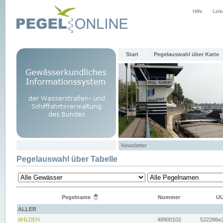
Hilfe
Link
Start
Pegelauswahl über Karte
Newsletter
Pegelauswahl über Tabelle
Pegelname
Nummer
UU
ALLER
AHLDEN
48900102
522286e2