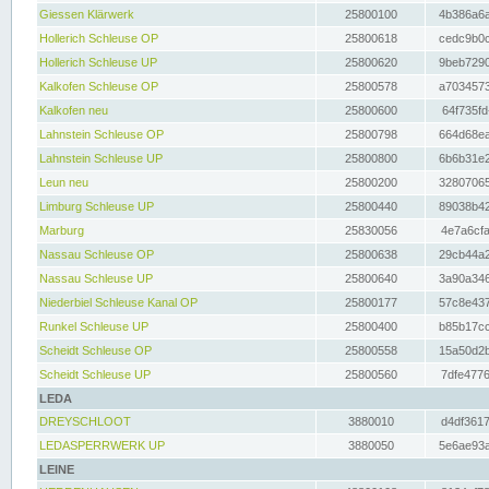
Giessen Klärwerk
25800100
4b386a6a
Hollerich Schleuse OP
25800618
cedc9b0c
Hollerich Schleuse UP
25800620
9beb7290
Kalkofen Schleuse OP
25800578
a7034573
Kalkofen neu
25800600
64f735fd
Lahnstein Schleuse OP
25800798
664d68ea
Lahnstein Schleuse UP
25800800
6b6b31e2
Leun neu
25800200
32807065
Limburg Schleuse UP
25800440
89038b42
Marburg
25830056
4e7a6cfa
Nassau Schleuse OP
25800638
29cb44a2
Nassau Schleuse UP
25800640
3a90a346
Niederbiel Schleuse Kanal OP
25800177
57c8e437
Runkel Schleuse UP
25800400
b85b17cc
Scheidt Schleuse OP
25800558
15a50d2b
Scheidt Schleuse UP
25800560
7dfe4776
LEDA
DREYSCHLOOT
3880010
d4df3617
LEDASPERRWERK UP
3880050
5e6ae93a
LEINE