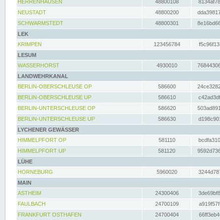
HERRENHAUSEN
48800108
8134af78
NEUSTADT
48800200
dda39817
SCHWARMSTEDT
48800301
8e16bd66
LEK
KRIMPEN
123456784
f5c96f13
LESUM
WASSERHORST
4930010
76844306
LANDWEHRKANAL
BERLIN-OBERSCHLEUSE OP
586600
24ce3282
BERLIN-OBERSCHLEUSE UP
586610
c42ad3df
BERLIN-UNTERSCHLEUSE OP
586620
503ad891
BERLIN-UNTERSCHLEUSE UP
586630
d198c901
LYCHENER GEWÄSSER
HIMMELPFORT OP
581110
bcdfa310
HIMMELPFORT UP
581120
9592d736
LÜHE
HORNEBURG
5960020
3244d787
MAIN
ASTHEIM
24300406
3de69bf8
FAULBACH
24700109
a919f57f
FRANKFURT OSTHAFEN
24700404
66ff3eb4