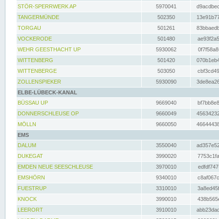
STÖR-SPERRWERK AP
5970041
d9acdbec
TANGERMÜNDE
502350
13e91b77
TORGAU
501261
83bbaedb
VOCKERODE
501480
ae93f2a5
WEHR GEESTHACHT UP
5930062
0f7f58a8
WITTENBERG
501420
070b1eb4
WITTENBERGE
503050
cbf3cd49
ZOLLENSPIEKER
5930090
3de8ea26
ELBE-LÜBECK-KANAL
BÜSSAU UP
9669040
bf7bb8e8
DONNERSCHLEUSE OP
9660049
45634232
MÖLLN
9660050
46644438
EMS
DALUM
3550040
ad357e52
DUKEGAT
3990020
7753c1fa
EMDEN NEUE SEESCHLEUSE
3970010
edfdf747
EMSHÖRN
9340010
c8af067c
FUESTRUP
3310010
3a8ed45f
KNOCK
3990010
438b565e
LEERORT
3910010
abb23dad