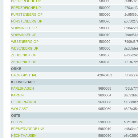
BREDEREICHE OP
580080
308f5979
BREDEREICHE UP
580090
470acd2a
FÜRSTENBERG OP
580060
2c95f83d
FÜRSTENBERG UP
580070
a5830277
VOßWINKEL OP
580000
09b422f7
VOßWINKEL UP
580010
2bcef51a
WESENBERG OP
580020
7909d3f7
WESENBERG UP
580030
da3b5de9
ZEHDENICK OP
580160
a9b8e24c
ZEHDENICK UP
580170
721d7dbf
ORKE
DALWIGKSTHAL
42840453
f0f78cc4
KLEINES HAFF
KARLSHAGEN
9690085
f53bb77f
KARNIN
9690084
da893bbd
UECKERMÜNDE
9690088
c1588dcc
WOLGAST
9650080
b327e35c
OSTE
BELUM
5980060
a9e93be0
BREMERVÖRDE UW
5980010
cf8a3ea2
HECHTHAUSEN
5980030
e5e02890