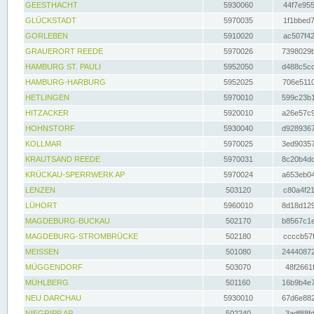
GEESTHACHT
5930060
44f7e955
GLÜCKSTADT
5970035
1f1bbed7
GORLEBEN
5910020
ac507f42
GRAUERORT REEDE
5970026
7398029b
HAMBURG ST. PAULI
5952050
d488c5cc
HAMBURG-HARBURG
5952025
706e5110
HETLINGEN
5970010
599c23b1
HITZACKER
5920010
a26e57c9
HOHNSTORF
5930040
d9289367
KOLLMAR
5970025
3ed90357
KRAUTSAND REEDE
5970031
8c20b4dc
KRÜCKAU-SPERRWERK AP
5970024
a653eb04
LENZEN
503120
c80a4f21
LÜHORT
5960010
8d18d129
MAGDEBURG-BUCKAU
502170
b8567c1e
MAGDEBURG-STROMBRÜCKE
502180
ccccb57f
MEISSEN
501080
24440872
MÜGGENDORF
503070
48f2661f
MÜHLBERG
501160
16b9b4e7
NEU DARCHAU
5930010
67d6e882
NIEGRIPP AP
502240
3adf88fd