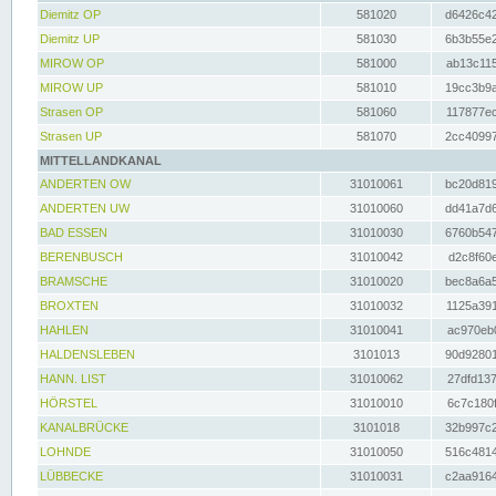
Diemitz OP
581020
d6426c42
Diemitz UP
581030
6b3b55e2
MIROW OP
581000
ab13c115
MIROW UP
581010
19cc3b9a
Strasen OP
581060
117877ec
Strasen UP
581070
2cc40997
MITTELLANDKANAL
ANDERTEN OW
31010061
bc20d819
ANDERTEN UW
31010060
dd41a7d6
BAD ESSEN
31010030
6760b547
BERENBUSCH
31010042
d2c8f60e
BRAMSCHE
31010020
bec8a6a5
BROXTEN
31010032
1125a391
HAHLEN
31010041
ac970eb0
HALDENSLEBEN
3101013
90d92801
HANN. LIST
31010062
27dfd137
HÖRSTEL
31010010
6c7c180f
KANALBRÜCKE
3101018
32b997c2
LOHNDE
31010050
516c4814
LÜBBECKE
31010031
c2aa9164