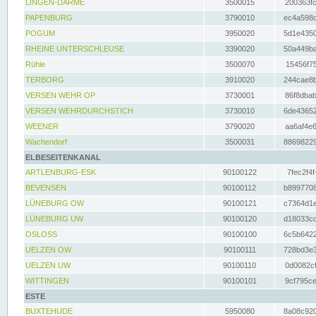
LINGEN-DARME
3500015
200363fc
PAPENBURG
3790010
ec4a598d
POGUM
3950020
5d1e4350
RHEINE UNTERSCHLEUSE
3390020
50a449ba
Rühle
3500070
15456f75
TERBORG
3910020
244cae8b
VERSEN WEHR OP
3730001
86f8dbab
VERSEN WEHRDURCHSTICH
3730010
6de43652
WEENER
3790020
aa6af4e6
Wachendorf
3500031
88698229
ELBESEITENKANAL
ARTLENBURG-ESK
90100122
7fec2f4f
BEVENSEN
90100112
b8997708
LÜNEBURG OW
90100121
c7364d1e
LÜNEBURG UW
90100120
d18033cd
OSLOSS
90100100
6c5b6422
UELZEN OW
90100111
728bd3e3
UELZEN UW
90100110
0d0082cf
WITTINGEN
90100101
9cf795ce
ESTE
BUXTEHUDE
5950080
8a08c920