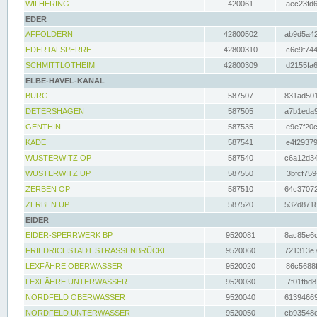
WILHERING
420061
aec23fd6
EDER
AFFOLDERN
42800502
ab9d5a42
EDERTALSPERRE
42800310
c6e9f744
SCHMITTLOTHEIM
42800309
d2155fa6
ELBE-HAVEL-KANAL
BURG
587507
831ad501
DETERSHAGEN
587505
a7b1eda9
GENTHIN
587535
e9e7f20c
KADE
587541
e4f29379
WUSTERWITZ OP
587540
c6a12d34
WUSTERWITZ UP
587550
3bfcf759
ZERBEN OP
587510
64c37072
ZERBEN UP
587520
532d8718
EIDER
EIDER-SPERRWERK BP
9520081
8ac85e6c
FRIEDRICHSTADT STRASSENBRÜCKE
9520060
721313e7
LEXFÄHRE OBERWASSER
9520020
86c5688f
LEXFÄHRE UNTERWASSER
9520030
7f01fbd8
NORDFELD OBERWASSER
9520040
61394669
NORDFELD UNTERWASSER
9520050
cb93548e