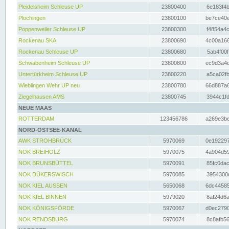
Pleidelsheim Schleuse UP
23800400
6e183f4b
Plochingen
23800100
be7ce40e
Poppenweiler Schleuse UP
23800300
f4854a4c
Rockenau SKA
23800690
4c00a166
Rockenau Schleuse UP
23800680
5ab4f00f
Schwabenheim Schleuse UP
23800800
ec9d3a4d
Untertürkheim Schleuse UP
23800220
a5ca02fb
Wieblingen Wehr UP neu
23800780
66d887a6
Ziegelhausen AMS
23800745
3944c1fd
NEUE MAAS
ROTTERDAM
123456786
a269e3be
NORD-OSTSEE-KANAL
AWK STROHBRÜCK
5970069
0e192297
NOK BREIHOLZ
5970075
4a904d59
NOK BRUNSBÜTTEL
5970091
85fc0dac
NOK DÜKERSWISCH
5970085
3954300d
NOK KIEL AUSSEN
5650068
6dc44585
NOK KIEL BINNEN
5979020
8af24d6a
NOK KÖNIGSFÖRDE
5970067
d0ec2790
NOK RENDSBURG
5970074
8c8afb56