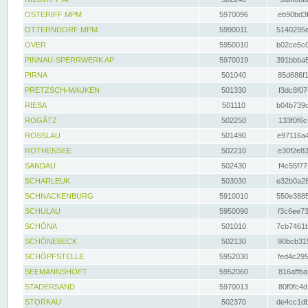
OSTERIFF MPM
5970096
eb90bd3f
OTTERNDORF MPM
5990011
5140295e
OVER
5950010
b02ce5c0
PINNAU-SPERRWERK AP
5970019
391bbba5
PIRNA
501040
85d686f1
PRETZSCH-MAUKEN
501330
f3dc8f07
RIESA
501110
b04b739d
ROGÄTZ
502250
133f0f6c
ROSSLAU
501490
e97116a4
ROTHENSEE
502210
e30f2e83
SANDAU
502430
f4c55f77
SCHARLEUK
503030
e32b0a28
SCHNACKENBURG
5910010
550e3885
SCHULAU
5950090
f3c6ee73
SCHÖNA
501010
7cb7461b
SCHÖNEBECK
502130
90bcb315
SCHÖPFSTELLE
5952030
fed4c295
SEEMANNSHÖFT
5952060
816affba
STADERSAND
5970013
80f0fc4d
STORKAU
502370
de4cc1db