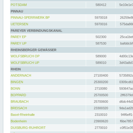
POTSDAM
580412
5e10e1e7
PINNAU
PINNAU-SPERRWERK BP
5970018
26259e8f
UETERSEN
5970016
575da86f
PAREYER VERBINDUNGSKANAL
PAREY EP
502300
25ca1bef
PAREY UP
587530
bafddcbf
RHEINSBERGER GEWÄSSER
WOLFSBRUCH OP
589000
4d00c13e
WOLFSBRUCH UP
589010
3d43a8d7
RHEIN
ANDERNACH
27100400
5735892a
BINGEN
25300200
0309cd61
BONN
2710080
593647aa
BOPPARD
25700500
2ff6379d
BRAUBACH
25700600
d6dc44d1
BREISACH
23300320
9da1ad2b
Basel-Rheinhalle
2310010
94f6eff1
Bodenheim
23900620
f6be7857
DUISBURG-RUHRORT
2770010
c0f51e35