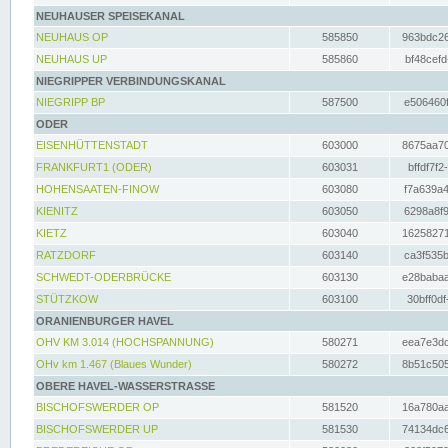
NEUHAUSER SPEISEKANAL
NEUHAUS OP
585850
963bdc26
NEUHAUS UP
585860
bf48cefd
NIEGRIPPER VERBINDUNGSKANAL
NIEGRIPP BP
587500
e506460f
ODER
EISENHÜTTENSTADT
603000
8675aa70
FRANKFURT1 (ODER)
603031
bffdf7f2
HOHENSAATEN-FINOW
603080
f7a639a4
KIENITZ
603050
6298a8f9
KIETZ
603040
16258271
RATZDORF
603140
ca3f535b
SCHWEDT-ODERBRÜCKE
603130
e28babaa
STÜTZKOW
603100
30bff0df
ORANIENBURGER HAVEL
OHV KM 3.014 (HOCHSPANNUNG)
580271
eea7e3dc
OHv km 1.467 (Blaues Wunder)
580272
8b51c505
OBERE HAVEL-WASSERSTRASSE
BISCHOFSWERDER OP
581520
16a780aa
BISCHOFSWERDER UP
581530
74134dc6