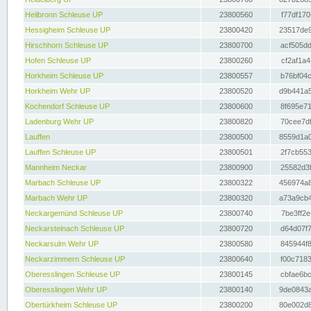
Heilbronn Schleuse UP
23800560
f77df170
Hessigheim Schleuse UP
23800420
23517de9
Hirschhorn Schleuse UP
23800700
acf505dd
Hofen Schleuse UP
23800260
cf2af1a4
Horkheim Schleuse UP
23800557
b76bf04c
Horkheim Wehr UP
23800520
d9b441a5
Kochendorf Schleuse UP
23800600
8f695e71
Ladenburg Wehr UP
23800820
70cee7df
Lauffen
23800500
8559d1a0
Lauffen Schleuse UP
23800501
2f7cb553
Mannheim Neckar
23800900
25582d3f
Marbach Schleuse UP
23800322
456974a8
Marbach Wehr UP
23800320
a73a9cb4
Neckargemünd Schleuse UP
23800740
7be3ff2e
Neckarsteinach Schleuse UP
23800720
d64d07f7
Neckarsulm Wehr UP
23800580
845944f8
Neckarzimmern Schleuse UP
23800640
f00c7183
Oberesslingen Schleuse UP
23800145
cbfae6bc
Oberesslingen Wehr UP
23800140
9de0843a
Obertürkheim Schleuse UP
23800200
80e002d8