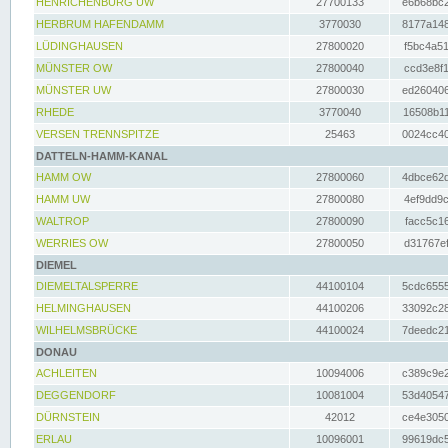
HENRICHENBURG UW
27700133
e6b68bc2
HERBRUM HAFENDAMM
3770030
8177a148
LÜDINGHAUSEN
27800020
f5bc4a51
MÜNSTER OW
27800040
ccd3e8f1
MÜNSTER UW
27800030
ed260406
RHEDE
3770040
16508b11
VERSEN TRENNSPITZE
25463
0024cc40
DATTELN-HAMM-KANAL
HAMM OW
27800060
4dbce62d
HAMM UW
27800080
4ef9dd9c
WALTROP
27800090
facc5c16
WERRIES OW
27800050
d31767ef
DIEMEL
DIEMELTALSPERRE
44100104
5cdc6555
HELMINGHAUSEN
44100206
33092c28
WILHELMSBRÜCKE
44100024
7deedc21
DONAU
ACHLEITEN
10094006
c389c9e2
DEGGENDORF
10081004
53d40547
DÜRNSTEIN
42012
ce4e3050
ERLAU
10096001
99619dc5