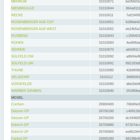
MEHRUM
31010071
be05603a
NIENBRÜGGE
31010044
864a8111
RECKE
31010011
7af19499
RODENBERGER AUE-OST
31010051
6288de60
RODENBERGER AUE-WEST
31010052
eb24b5a3
RUSBEND
31010043
c1f06401
RÜHEN
31010093
4ed5f6da
SEHNDE
31010070
ab0d9117
SÜLFELD OW
31010092
a8604e8f
SÜLFELD UW
31010091
892183d6
THUNE
31010080
42b865fb
VELSDORF
3101012
36f80081
VORSFELDE
31010090
dbb2bb9f
WARBER GRABEN
31010040
2f1080ba
MOSEL
Cochem
26900400
768df4e9
Detzem OP
26700180
c40912fd
Detzem UP
26700200
dc344605
Enkirch OP
26700880
87207dcd
Enkirch UP
26700900
ee861944
Fankel OP
26900280
68198b48