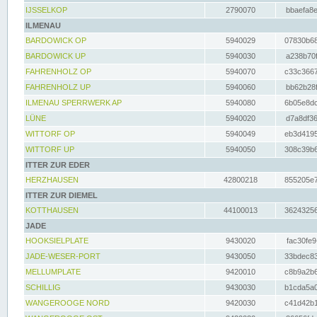
IJSSELKOP
2790070
bbaefa8e
ILMENAU
BARDOWICK OP
5940029
07830b68
BARDOWICK UP
5940030
a238b70f
FAHRENHOLZ OP
5940070
c33c3667
FAHRENHOLZ UP
5940060
bb62b28f
ILMENAU SPERRWERK AP
5940080
6b05e8dc
LÜNE
5940020
d7a8df36
WITTORF OP
5940049
eb3d4195
WITTORF UP
5940050
308c39b6
ITTER ZUR EDER
HERZHAUSEN
42800218
855205e7
ITTER ZUR DIEMEL
KOTTHAUSEN
44100013
36243256
JADE
HOOKSIELPLATE
9430020
fac30fe9
JADE-WESER-PORT
9430050
33bdec83
MELLUMPLATE
9420010
c8b9a2b6
SCHILLIG
9430030
b1cda5a0
WANGEROOGE NORD
9420030
c41d42b1