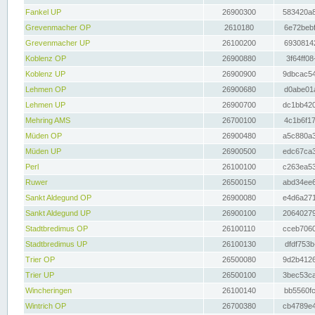
Fankel UP
26900300
583420a8
Grevenmacher OP
2610180
6e72bebf
Grevenmacher UP
26100200
69308142
Koblenz OP
26900880
3f64ff08
Koblenz UP
26900900
9dbcac54
Lehmen OP
26900680
d0abe01a
Lehmen UP
26900700
dc1bb420
Mehring AMS
26700100
4c1b6f17
Müden OP
26900480
a5c880a3
Müden UP
26900500
edc67ca3
Perl
26100100
c263ea53
Ruwer
26500150
abd34ee6
Sankt Aldegund OP
26900080
e4d6a271
Sankt Aldegund UP
26900100
20640279
Stadtbredimus OP
26100110
cceb7060
Stadtbredimus UP
26100130
dfdf753b
Trier OP
26500080
9d2b4126
Trier UP
26500100
3bec53ca
Wincheringen
26100140
bb5560fc
Wintrich OP
26700380
cb4789e4