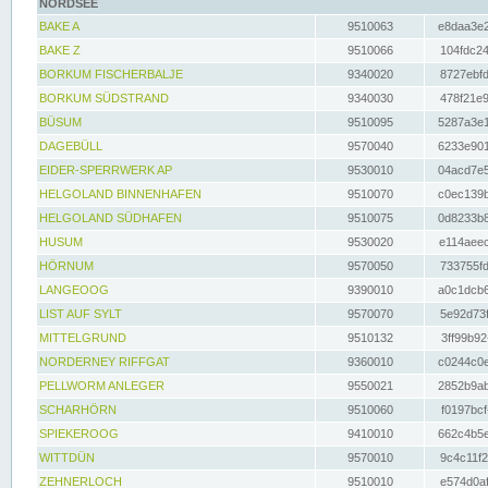
NORDSEE
BAKE A
9510063
e8daa3e2
BAKE Z
9510066
104fdc24
BORKUM FISCHERBALJE
9340020
8727ebfd
BORKUM SÜDSTRAND
9340030
478f21e9
BÜSUM
9510095
5287a3e1
DAGEBÜLL
9570040
6233e901
EIDER-SPERRWERK AP
9530010
04acd7e5
HELGOLAND BINNENHAFEN
9510070
c0ec139b
HELGOLAND SÜDHAFEN
9510075
0d8233b8
HUSUM
9530020
e114aeec
HÖRNUM
9570050
733755fd
LANGEOOG
9390010
a0c1dcb6
LIST AUF SYLT
9570070
5e92d73f
MITTELGRUND
9510132
3ff99b92
NORDERNEY RIFFGAT
9360010
c0244c0e
PELLWORM ANLEGER
9550021
2852b9ab
SCHARHÖRN
9510060
f0197bcf
SPIEKEROOG
9410010
662c4b5e
WITTDÜN
9570010
9c4c11f2
ZEHNERLOCH
9510010
e574d0af