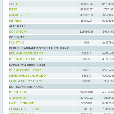
CELLE
48300105
b475386c
EITZE
48900237
47174d8f
MARKLENDORF
48700103
8b4f9f7c
RETHEM
48900204
5aaed954
ALTE MAAS
DORDRECHT
123456785
6c6f84c2
BODENSEE
KONSTANZ
906
aa9179c1
BERLIN-SPANDAUER-SCHIFFFAHRTSKANAL
BERLIN-PLÖTZENSEE OP
586640
ee52ce62
BERLIN-PLÖTZENSEE UP
586650
45721a68
DAHME-WASSERSTRASSE
BERLIN-SCHMÖCKWITZ
586810
6b595707
NEUE MÜHLE SCHLEUSE OP
586270
0e0dbcc9
NEUE MÜHLE SCHLEUSE UP
586280
c9a6c3bf
DORTMUND-EMS-KANAL
BERGESHÖVEDE
34000010
ade3a084
Groppenbruch
27700122
7bbdb421
HASEHUBBRÜCKE
3690010
04572010
HENRICHENBURG OW
27700111
70bee932