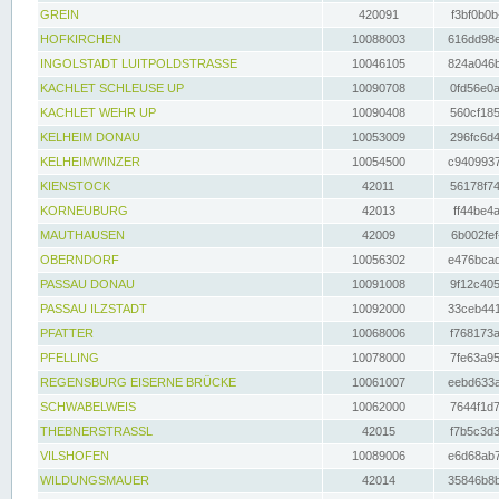
GREIN
420091
f3bf0b0b
HOFKIRCHEN
10088003
616dd98e
INGOLSTADT LUITPOLDSTRASSE
10046105
824a046b
KACHLET SCHLEUSE UP
10090708
0fd56e0a
KACHLET WEHR UP
10090408
560cf185
KELHEIM DONAU
10053009
296fc6d4
KELHEIMWINZER
10054500
c9409937
KIENSTOCK
42011
56178f74
KORNEUBURG
42013
ff44be4a
MAUTHAUSEN
42009
6b002fef
OBERNDORF
10056302
e476bcad
PASSAU DONAU
10091008
9f12c405
PASSAU ILZSTADT
10092000
33ceb441
PFATTER
10068006
f768173a
PFELLING
10078000
7fe63a95
REGENSBURG EISERNE BRÜCKE
10061007
eebd633a
SCHWABELWEIS
10062000
7644f1d7
THEBNERSTRASSL
42015
f7b5c3d3
VILSHOFEN
10089006
e6d68ab7
WILDUNGSMAUER
42014
35846b8b