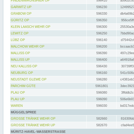
FINDENWIRUNSHIER OP
596410
a5902c55
GARWITZ UP
596230
12499527
GRABOW OP
596330
db4a69b2
GÜRITZ OP
596350
956ce5ff
KLEIN LAASCH WEHR OP
596300
25530a3e
LEWITZ OP
596250
7bbd90ad
LÜBZ OP
596140
d75442cf
MALCHOW WEHR OP
596200
bccaacb3
MALLISS OP
596390
497c29ee
MALLISS UP
596400
a64918a6
NEU KALLISS OP
596430
30739ff3
NEUBURG OP
596160
541c508a
NEUSTADT GLEWE OP
596280
c4381eb3
PARCHIM GÜTE
5961801
3dec3921
PLAU OP
596080
3ffddb2c
PLAU UP
596090
506e6b03
WAREN
596030
bd317edd
MÜGGELSPREE
GROSSE TRÄNKE WEHR OP
582660
81630fdd
GROSSE TRÄNKE WEHR UP
582670
cfad4ee5
MÜRITZ-HAVEL-WASSERSTRASSE