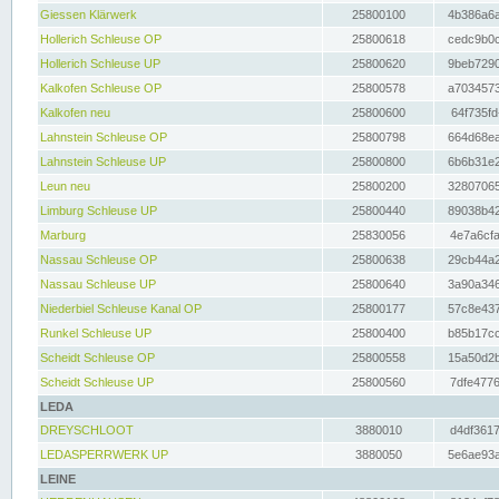
Giessen Klärwerk
25800100
4b386a6a
Hollerich Schleuse OP
25800618
cedc9b0c
Hollerich Schleuse UP
25800620
9beb7290
Kalkofen Schleuse OP
25800578
a7034573
Kalkofen neu
25800600
64f735fd
Lahnstein Schleuse OP
25800798
664d68ea
Lahnstein Schleuse UP
25800800
6b6b31e2
Leun neu
25800200
32807065
Limburg Schleuse UP
25800440
89038b42
Marburg
25830056
4e7a6cfa
Nassau Schleuse OP
25800638
29cb44a2
Nassau Schleuse UP
25800640
3a90a346
Niederbiel Schleuse Kanal OP
25800177
57c8e437
Runkel Schleuse UP
25800400
b85b17cc
Scheidt Schleuse OP
25800558
15a50d2b
Scheidt Schleuse UP
25800560
7dfe4776
LEDA
DREYSCHLOOT
3880010
d4df3617
LEDASPERRWERK UP
3880050
5e6ae93a
LEINE