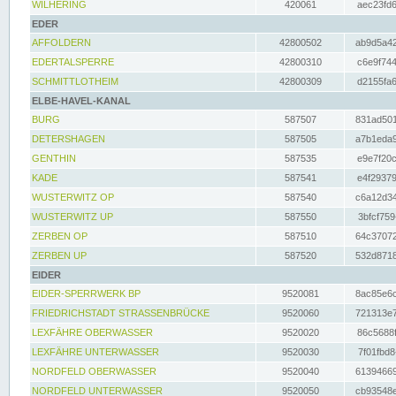
WILHERING
420061
aec23fd6
EDER
AFFOLDERN
42800502
ab9d5a42
EDERTALSPERRE
42800310
c6e9f744
SCHMITTLOTHEIM
42800309
d2155fa6
ELBE-HAVEL-KANAL
BURG
587507
831ad501
DETERSHAGEN
587505
a7b1eda9
GENTHIN
587535
e9e7f20c
KADE
587541
e4f29379
WUSTERWITZ OP
587540
c6a12d34
WUSTERWITZ UP
587550
3bfcf759
ZERBEN OP
587510
64c37072
ZERBEN UP
587520
532d8718
EIDER
EIDER-SPERRWERK BP
9520081
8ac85e6c
FRIEDRICHSTADT STRASSENBRÜCKE
9520060
721313e7
LEXFÄHRE OBERWASSER
9520020
86c5688f
LEXFÄHRE UNTERWASSER
9520030
7f01fbd8
NORDFELD OBERWASSER
9520040
61394669
NORDFELD UNTERWASSER
9520050
cb93548e