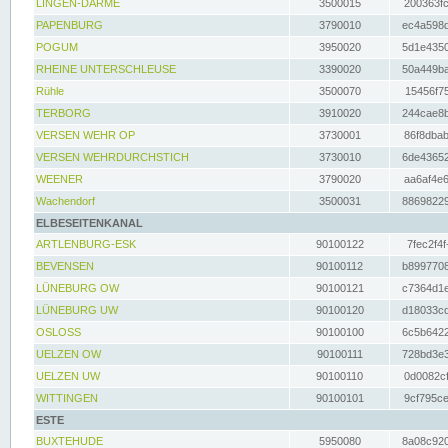
LINGEN-DARME
3500015
200363fc
PAPENBURG
3790010
ec4a598d
POGUM
3950020
5d1e4350
RHEINE UNTERSCHLEUSE
3390020
50a449ba
Rühle
3500070
15456f75
TERBORG
3910020
244cae8b
VERSEN WEHR OP
3730001
86f8dbab
VERSEN WEHRDURCHSTICH
3730010
6de43652
WEENER
3790020
aa6af4e6
Wachendorf
3500031
88698229
ELBESEITENKANAL
ARTLENBURG-ESK
90100122
7fec2f4f
BEVENSEN
90100112
b8997708
LÜNEBURG OW
90100121
c7364d1e
LÜNEBURG UW
90100120
d18033cd
OSLOSS
90100100
6c5b6422
UELZEN OW
90100111
728bd3e3
UELZEN UW
90100110
0d0082cf
WITTINGEN
90100101
9cf795ce
ESTE
BUXTEHUDE
5950080
8a08c920