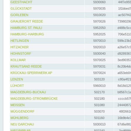
GEESTHACHT
5930060
44f7e955
GLÜCKSTADT
5970035
1f1bbed7
GORLEBEN
5910020
ac507f42
GRAUERORT REEDE
5970026
7398029b
HAMBURG ST. PAULI
5952050
d488c5cc
HAMBURG-HARBURG
5952025
706e5110
HETLINGEN
5970010
599c23b1
HITZACKER
5920010
a26e57c9
HOHNSTORF
5930040
d9289367
KOLLMAR
5970025
3ed90357
KRAUTSAND REEDE
5970031
8c20b4dc
KRÜCKAU-SPERRWERK AP
5970024
a653eb04
LENZEN
503120
c80a4f21
LÜHORT
5960010
8d18d129
MAGDEBURG-BUCKAU
502170
b8567c1e
MAGDEBURG-STROMBRÜCKE
502180
ccccb57f
MEISSEN
501080
24440872
MÜGGENDORF
503070
48f2661f
MÜHLBERG
501160
16b9b4e7
NEU DARCHAU
5930010
67d6e882
NIEGRIPP AP
502240
3adf88fd