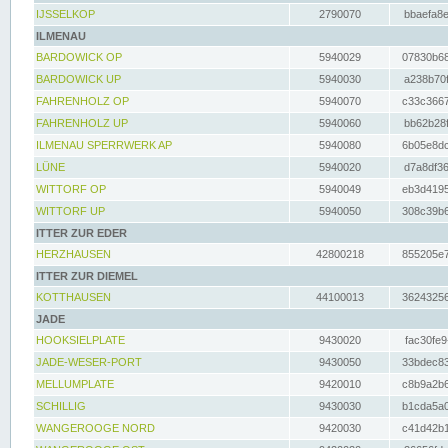
IJSSELKOP
2790070
bbaefa8e
ILMENAU
BARDOWICK OP
5940029
07830b68
BARDOWICK UP
5940030
a238b70f
FAHRENHOLZ OP
5940070
c33c3667
FAHRENHOLZ UP
5940060
bb62b28f
ILMENAU SPERRWERK AP
5940080
6b05e8dc
LÜNE
5940020
d7a8df36
WITTORF OP
5940049
eb3d4195
WITTORF UP
5940050
308c39b6
ITTER ZUR EDER
HERZHAUSEN
42800218
855205e7
ITTER ZUR DIEMEL
KOTTHAUSEN
44100013
36243256
JADE
HOOKSIELPLATE
9430020
fac30fe9
JADE-WESER-PORT
9430050
33bdec83
MELLUMPLATE
9420010
c8b9a2b6
SCHILLIG
9430030
b1cda5a0
WANGEROOGE NORD
9420030
c41d42b1