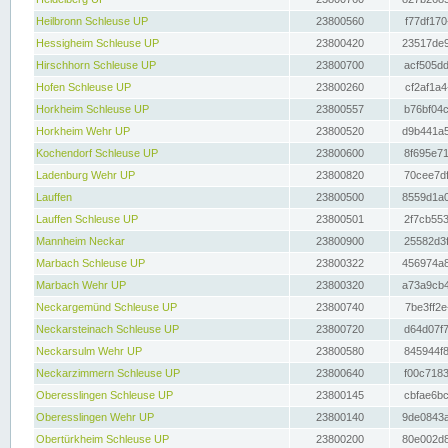
Heilbronn Schleuse UP
23800560
f77df170
Hessigheim Schleuse UP
23800420
23517de9
Hirschhorn Schleuse UP
23800700
acf505dd
Hofen Schleuse UP
23800260
cf2af1a4
Horkheim Schleuse UP
23800557
b76bf04c
Horkheim Wehr UP
23800520
d9b441a5
Kochendorf Schleuse UP
23800600
8f695e71
Ladenburg Wehr UP
23800820
70cee7df
Lauffen
23800500
8559d1a0
Lauffen Schleuse UP
23800501
2f7cb553
Mannheim Neckar
23800900
25582d3f
Marbach Schleuse UP
23800322
456974a8
Marbach Wehr UP
23800320
a73a9cb4
Neckargemünd Schleuse UP
23800740
7be3ff2e
Neckarsteinach Schleuse UP
23800720
d64d07f7
Neckarsulm Wehr UP
23800580
845944f8
Neckarzimmern Schleuse UP
23800640
f00c7183
Oberesslingen Schleuse UP
23800145
cbfae6bc
Oberesslingen Wehr UP
23800140
9de0843a
Obertürkheim Schleuse UP
23800200
80e002d8