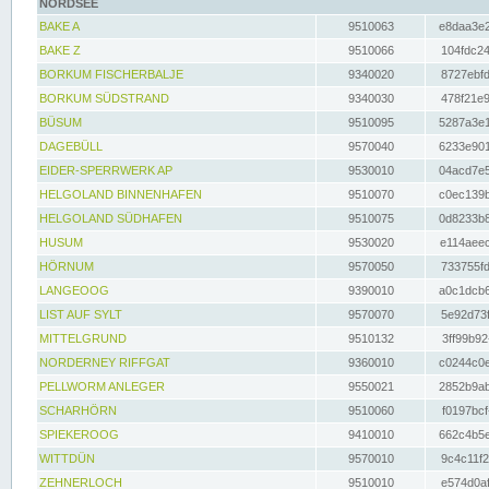
NORDSEE
BAKE A
9510063
e8daa3e2
BAKE Z
9510066
104fdc24
BORKUM FISCHERBALJE
9340020
8727ebfd
BORKUM SÜDSTRAND
9340030
478f21e9
BÜSUM
9510095
5287a3e1
DAGEBÜLL
9570040
6233e901
EIDER-SPERRWERK AP
9530010
04acd7e5
HELGOLAND BINNENHAFEN
9510070
c0ec139b
HELGOLAND SÜDHAFEN
9510075
0d8233b8
HUSUM
9530020
e114aeec
HÖRNUM
9570050
733755fd
LANGEOOG
9390010
a0c1dcb6
LIST AUF SYLT
9570070
5e92d73f
MITTELGRUND
9510132
3ff99b92
NORDERNEY RIFFGAT
9360010
c0244c0e
PELLWORM ANLEGER
9550021
2852b9ab
SCHARHÖRN
9510060
f0197bcf
SPIEKEROOG
9410010
662c4b5e
WITTDÜN
9570010
9c4c11f2
ZEHNERLOCH
9510010
e574d0af