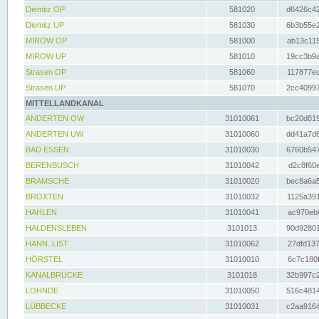
Diemitz OP
581020
d6426c42
Diemitz UP
581030
6b3b55e2
MIROW OP
581000
ab13c115
MIROW UP
581010
19cc3b9a
Strasen OP
581060
117877ec
Strasen UP
581070
2cc40997
MITTELLANDKANAL
ANDERTEN OW
31010061
bc20d819
ANDERTEN UW
31010060
dd41a7d6
BAD ESSEN
31010030
6760b547
BERENBUSCH
31010042
d2c8f60e
BRAMSCHE
31010020
bec8a6a5
BROXTEN
31010032
1125a391
HAHLEN
31010041
ac970eb0
HALDENSLEBEN
3101013
90d92801
HANN. LIST
31010062
27dfd137
HÖRSTEL
31010010
6c7c180f
KANALBRÜCKE
3101018
32b997c2
LOHNDE
31010050
516c4814
LÜBBECKE
31010031
c2aa9164