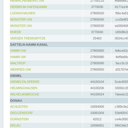
HENRICHENBURG UW
27700133
e6b68bc2
HERBRUM HAFENDAMM
3770030
8177a148
LÜDINGHAUSEN
27800020
f5bc4a51
MÜNSTER OW
27800040
ccd3e8f1
MÜNSTER UW
27800030
ed260406
RHEDE
3770040
16508b11
VERSEN TRENNSPITZE
25463
0024cc40
DATTELN-HAMM-KANAL
HAMM OW
27800060
4dbce62d
HAMM UW
27800080
4ef9dd9c
WALTROP
27800090
facc5c16
WERRIES OW
27800050
d31767ef
DIEMEL
DIEMELTALSPERRE
44100104
5cdc6555
HELMINGHAUSEN
44100206
33092c28
WILHELMSBRÜCKE
44100024
7deedc21
DONAU
ACHLEITEN
10094006
c389c9e2
DEGGENDORF
10081004
53d40547
DÜRNSTEIN
42012
ce4e3050
ERLAU
10096001
99619dc5