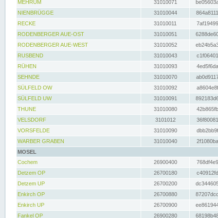
MEHRUM
31010071
be05603a
NIENBRÜGGE
31010044
864a8111
RECKE
31010011
7af19499
RODENBERGER AUE-OST
31010051
6288de60
RODENBERGER AUE-WEST
31010052
eb24b5a3
RUSBEND
31010043
c1f06401
RÜHEN
31010093
4ed5f6da
SEHNDE
31010070
ab0d9117
SÜLFELD OW
31010092
a8604e8f
SÜLFELD UW
31010091
892183d6
THUNE
31010080
42b865fb
VELSDORF
3101012
36f80081
VORSFELDE
31010090
dbb2bb9f
WARBER GRABEN
31010040
2f1080ba
MOSEL
Cochem
26900400
768df4e9
Detzem OP
26700180
c40912fd
Detzem UP
26700200
dc344605
Enkirch OP
26700880
87207dcd
Enkirch UP
26700900
ee861944
Fankel OP
26900280
68198b48