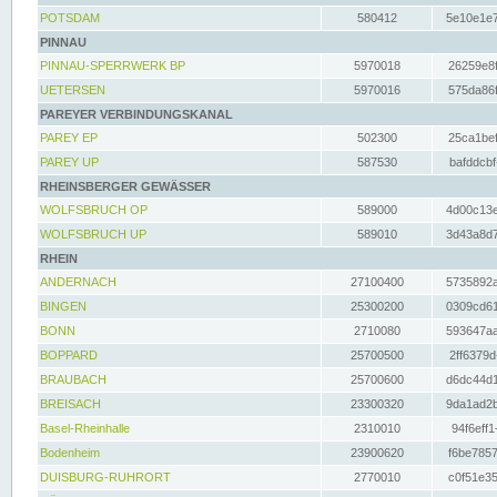
POTSDAM
580412
5e10e1e7
PINNAU
PINNAU-SPERRWERK BP
5970018
26259e8f
UETERSEN
5970016
575da86f
PAREYER VERBINDUNGSKANAL
PAREY EP
502300
25ca1bef
PAREY UP
587530
bafddcbf
RHEINSBERGER GEWÄSSER
WOLFSBRUCH OP
589000
4d00c13e
WOLFSBRUCH UP
589010
3d43a8d7
RHEIN
ANDERNACH
27100400
5735892a
BINGEN
25300200
0309cd61
BONN
2710080
593647aa
BOPPARD
25700500
2ff6379d
BRAUBACH
25700600
d6dc44d1
BREISACH
23300320
9da1ad2b
Basel-Rheinhalle
2310010
94f6eff1
Bodenheim
23900620
f6be7857
DUISBURG-RUHRORT
2770010
c0f51e35