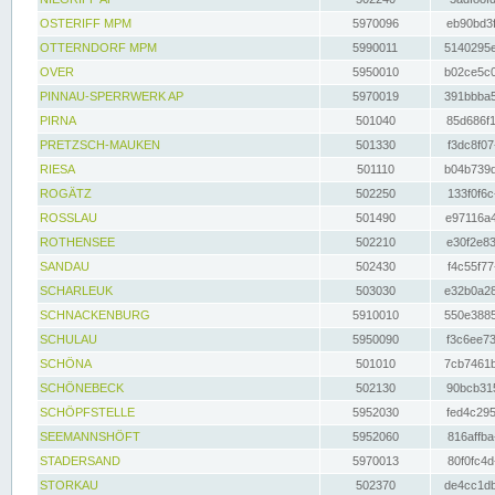
OSTERIFF MPM
5970096
eb90bd3f
OTTERNDORF MPM
5990011
5140295e
OVER
5950010
b02ce5c0
PINNAU-SPERRWERK AP
5970019
391bbba5
PIRNA
501040
85d686f1
PRETZSCH-MAUKEN
501330
f3dc8f07
RIESA
501110
b04b739d
ROGÄTZ
502250
133f0f6c
ROSSLAU
501490
e97116a4
ROTHENSEE
502210
e30f2e83
SANDAU
502430
f4c55f77
SCHARLEUK
503030
e32b0a28
SCHNACKENBURG
5910010
550e3885
SCHULAU
5950090
f3c6ee73
SCHÖNA
501010
7cb7461b
SCHÖNEBECK
502130
90bcb315
SCHÖPFSTELLE
5952030
fed4c295
SEEMANNSHÖFT
5952060
816affba
STADERSAND
5970013
80f0fc4d
STORKAU
502370
de4cc1db