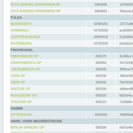
ESTE INNERES SPERRWERK AP
5950082
227b83f7
ESTE INNERES SPERRWERK BP
5950081
5fea1a12
FULDA
BONAFORTH
42900201
23721dfd
GREBENAU
42700202
acd63934
GUNTERSHAUSEN
42900100
213a585d
ROTENBURG
42700100
d1ba62a4
FINOWKANAL
EBERSWALDE OP
693170
3cd46cc7
GRAFENBRÜCK OP
693050
547422fb
LEESENBRÜCK OP
693030
f099ce74
LIEPE OP
693230
6f81b35f
LIEPE UP
693240
79d783d3
RAGÖSE OP
693190
b6bbe4f8
RUHLSDORF OP
693010
6629a4ca
STECHER OP
693210
516fbf8c
HAMME
RITTERHUDE
4940030
f49855d8
HAVEL-ODER-WASSERSTRASSE
BERLIN-SPANDAU OP
580300
e607a4b6