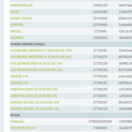
RHEINWEILER
23300130
06b978dd
RUST
23300580
5389b878
SANKT GOAR
25700300
550eb7e9
SPEYER
23700600
2cb8ae5b
WESEL
2770040
f33c3cc9
WORMS
23900200
844a620f
RHEIN-HERNE-KANAL
DUISBURG-MEIDERICH SCHLEUSE OW
27700262
f18e81da
DUISBURG-MEIDERICH SCHLEUSE UW
27700273
48780245
GELSENKIRCHEN SCHLEUSE OW
27700229
5b9f8134
GELSENKIRCHEN SCHLEUSE UW
27700230
427318d0
HERNE OW
27700150
ac6c4362
HERNE UW
27700160
b9975ea1
OBERHAUSEN SCHLEUSE OW
27700240
e251f943
OBERHAUSEN SCHLEUSE UW
27700251
12f63015
WANNE EICKEL SCHLEUSE OW
27700193
05ca0e33
WANNE EICKEL SCHLEUSE UW
27700218
23045f8b
RUHR
Hattingen
2769510000100
c0594fb5
RUHRWEHR OW
27600090
12a3037f