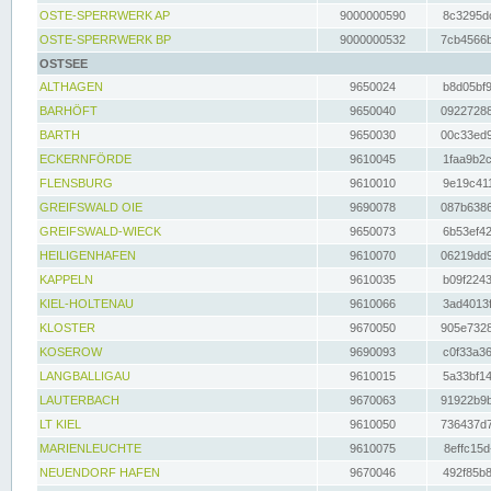
OSTE-SPERRWERK AP
9000000590
8c3295dc
OSTE-SPERRWERK BP
9000000532
7cb4566b
OSTSEE
ALTHAGEN
9650024
b8d05bf9
BARHÖFT
9650040
09227288
BARTH
9650030
00c33ed9
ECKERNFÖRDE
9610045
1faa9b2c
FLENSBURG
9610010
9e19c411
GREIFSWALD OIE
9690078
087b6386
GREIFSWALD-WIECK
9650073
6b53ef42
HEILIGENHAFEN
9610070
06219dd9
KAPPELN
9610035
b09f2243
KIEL-HOLTENAU
9610066
3ad4013f
KLOSTER
9670050
905e7328
KOSEROW
9690093
c0f33a36
LANGBALLIGAU
9610015
5a33bf14
LAUTERBACH
9670063
91922b9b
LT KIEL
9610050
736437d7
MARIENLEUCHTE
9610075
8effc15d
NEUENDORF HAFEN
9670046
492f85b8