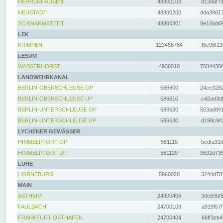
HERRENHAUSEN
48800108
8134af78
NEUSTADT
48800200
dda39817
SCHWARMSTEDT
48800301
8e16bd66
LEK
KRIMPEN
123456784
f5c96f13
LESUM
WASSERHORST
4930010
76844306
LANDWEHRKANAL
BERLIN-OBERSCHLEUSE OP
586600
24ce3282
BERLIN-OBERSCHLEUSE UP
586610
c42ad3df
BERLIN-UNTERSCHLEUSE OP
586620
503ad891
BERLIN-UNTERSCHLEUSE UP
586630
d198c901
LYCHENER GEWÄSSER
HIMMELPFORT OP
581110
bcdfa310
HIMMELPFORT UP
581120
9592d736
LÜHE
HORNEBURG
5960020
3244d787
MAIN
ASTHEIM
24300406
3de69bf8
FAULBACH
24700109
a919f57f
FRANKFURT OSTHAFEN
24700404
66ff3eb4