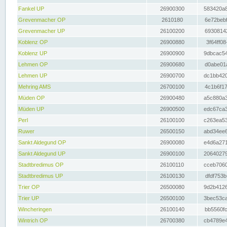
Fankel UP
26900300
583420a8
Grevenmacher OP
2610180
6e72bebf
Grevenmacher UP
26100200
69308142
Koblenz OP
26900880
3f64ff08
Koblenz UP
26900900
9dbcac54
Lehmen OP
26900680
d0abe01a
Lehmen UP
26900700
dc1bb420
Mehring AMS
26700100
4c1b6f17
Müden OP
26900480
a5c880a3
Müden UP
26900500
edc67ca3
Perl
26100100
c263ea53
Ruwer
26500150
abd34ee6
Sankt Aldegund OP
26900080
e4d6a271
Sankt Aldegund UP
26900100
20640279
Stadtbredimus OP
26100110
cceb7060
Stadtbredimus UP
26100130
dfdf753b
Trier OP
26500080
9d2b4126
Trier UP
26500100
3bec53ca
Wincheringen
26100140
bb5560fc
Wintrich OP
26700380
cb4789e4