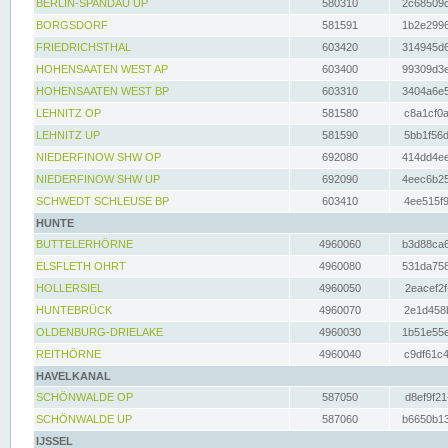
BERLIN-SPANDAU UP
580310
2c68509c
BORGSDORF
581591
1b2e2996
FRIEDRICHSTHAL
603420
314945d6
HOHENSAATEN WEST AP
603400
99309d3e
HOHENSAATEN WEST BP
603310
3404a6e5
LEHNITZ OP
581580
c8a1cf0a
LEHNITZ UP
581590
5bb1f56d
NIEDERFINOW SHW OP
692080
414dd4ee
NIEDERFINOW SHW UP
692090
4eec6b25
SCHWEDT SCHLEUSE BP
603410
4ee515f9
HUNTE
BUTTELERHÖRNE
4960060
b3d88ca6
ELSFLETH OHRT
4960080
531da758
HOLLERSIEL
4960050
2eacef2f
HUNTEBRÜCK
4960070
2e1d458b
OLDENBURG-DRIELAKE
4960030
1b51e55e
REITHÖRNE
4960040
c9df61c4
HAVELKANAL
SCHÖNWALDE OP
587050
d8ef9f21
SCHÖNWALDE UP
587060
b6650b13
IJSSEL