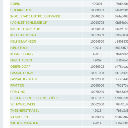
GREIN
420091
f3bf0b0b
HOFKIRCHEN
10088003
616dd98e
INGOLSTADT LUITPOLDSTRASSE
10046105
824a046b
KACHLET SCHLEUSE UP
10090708
0fd56e0a
KACHLET WEHR UP
10090408
560cf185
KELHEIM DONAU
10053009
296fc6d4
KELHEIMWINZER
10054500
c9409937
KIENSTOCK
42011
56178f74
KORNEUBURG
42013
ff44be4a
MAUTHAUSEN
42009
6b002fef
OBERNDORF
10056302
e476bcad
PASSAU DONAU
10091008
9f12c405
PASSAU ILZSTADT
10092000
33ceb441
PFATTER
10068006
f768173a
PFELLING
10078000
7fe63a95
REGENSBURG EISERNE BRÜCKE
10061007
eebd633a
SCHWABELWEIS
10062000
7644f1d7
THEBNERSTRASSL
42015
f7b5c3d3
VILSHOFEN
10089006
e6d68ab7
WILDUNGSMAUER
42014
35846b8b