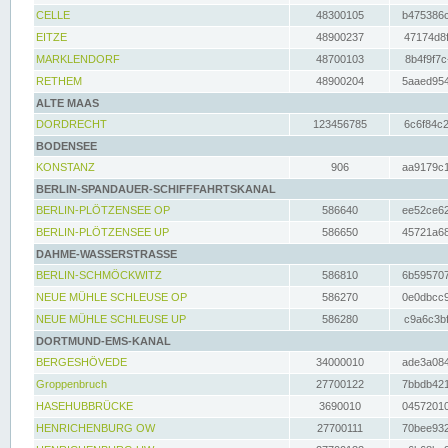
CELLE
48300105
b475386c
EITZE
48900237
47174d8f
MARKLENDORF
48700103
8b4f9f7c
RETHEM
48900204
5aaed954
ALTE MAAS
DORDRECHT
123456785
6c6f84c2
BODENSEE
KONSTANZ
906
aa9179c1
BERLIN-SPANDAUER-SCHIFFFAHRTSKANAL
BERLIN-PLÖTZENSEE OP
586640
ee52ce62
BERLIN-PLÖTZENSEE UP
586650
45721a68
DAHME-WASSERSTRASSE
BERLIN-SCHMÖCKWITZ
586810
6b595707
NEUE MÜHLE SCHLEUSE OP
586270
0e0dbcc9
NEUE MÜHLE SCHLEUSE UP
586280
c9a6c3bf
DORTMUND-EMS-KANAL
BERGESHÖVEDE
34000010
ade3a084
Groppenbruch
27700122
7bbdb421
HASEHUBBRÜCKE
3690010
04572010
HENRICHENBURG OW
27700111
70bee932