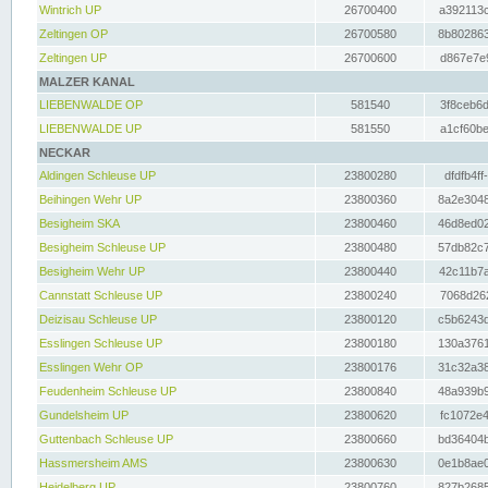
Wintrich UP
26700400
a392113c
Zeltingen OP
26700580
8b802863
Zeltingen UP
26700600
d867e7e9
MALZER KANAL
LIEBENWALDE OP
581540
3f8ceb6d
LIEBENWALDE UP
581550
a1cf60be
NECKAR
Aldingen Schleuse UP
23800280
dfdfb4ff
Beihingen Wehr UP
23800360
8a2e3048
Besigheim SKA
23800460
46d8ed02
Besigheim Schleuse UP
23800480
57db82c7
Besigheim Wehr UP
23800440
42c11b7a
Cannstatt Schleuse UP
23800240
7068d262
Deizisau Schleuse UP
23800120
c5b6243d
Esslingen Schleuse UP
23800180
130a3761
Esslingen Wehr OP
23800176
31c32a38
Feudenheim Schleuse UP
23800840
48a939b9
Gundelsheim UP
23800620
fc1072e4
Guttenbach Schleuse UP
23800660
bd36404b
Hassmersheim AMS
23800630
0e1b8ae0
Heidelberg UP
23800760
827b2685