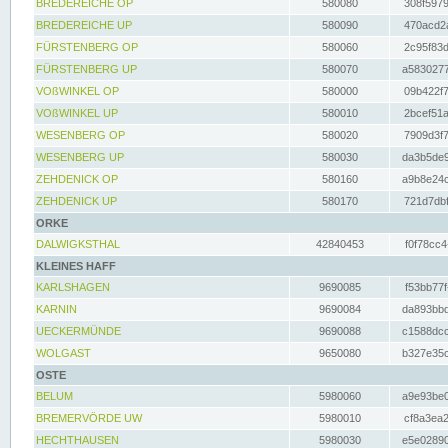
BREDEREICHE OP
580080
308f5979
BREDEREICHE UP
580090
470acd2a
FÜRSTENBERG OP
580060
2c95f83d
FÜRSTENBERG UP
580070
a5830277
VOßWINKEL OP
580000
09b422f7
VOßWINKEL UP
580010
2bcef51a
WESENBERG OP
580020
7909d3f7
WESENBERG UP
580030
da3b5de9
ZEHDENICK OP
580160
a9b8e24c
ZEHDENICK UP
580170
721d7dbf
ORKE
DALWIGKSTHAL
42840453
f0f78cc4
KLEINES HAFF
KARLSHAGEN
9690085
f53bb77f
KARNIN
9690084
da893bbd
UECKERMÜNDE
9690088
c1588dcc
WOLGAST
9650080
b327e35c
OSTE
BELUM
5980060
a9e93be0
BREMERVÖRDE UW
5980010
cf8a3ea2
HECHTHAUSEN
5980030
e5e02890