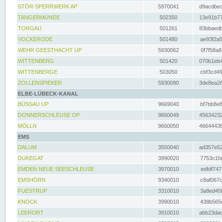
STÖR-SPERRWERK AP
5970041
d9acdbec
TANGERMÜNDE
502350
13e91b77
TORGAU
501261
83bbaedb
VOCKERODE
501480
ae93f2a5
WEHR GEESTHACHT UP
5930062
0f7f58a8
WITTENBERG
501420
070b1eb4
WITTENBERGE
503050
cbf3cd49
ZOLLENSPIEKER
5930090
3de8ea26
ELBE-LÜBECK-KANAL
BÜSSAU UP
9669040
bf7bb8e8
DONNERSCHLEUSE OP
9660049
45634232
MÖLLN
9660050
46644438
EMS
DALUM
3550040
ad357e52
DUKEGAT
3990020
7753c1fa
EMDEN NEUE SEESCHLEUSE
3970010
edfdf747
EMSHÖRN
9340010
c8af067c
FUESTRUP
3310010
3a8ed45f
KNOCK
3990010
438b565e
LEERORT
3910010
abb23dad