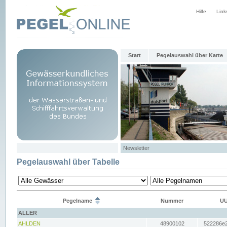
Hilfe
Link
Start
Pegelauswahl über Karte
Newsletter
Pegelauswahl über Tabelle
Pegelname
Nummer
UU
ALLER
AHLDEN
48900102
522286e2