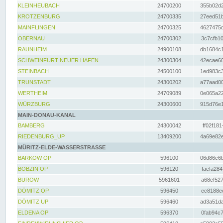
KLEINHEUBACH
24700200
355b02d2
KROTZENBURG
24700335
27eed51b
MAINFLINGEN
24700325
4627475d
OBERNAU
24700302
3c7cfb10
RAUNHEIM
24900108
db1684c1
SCHWEINFURT NEUER HAFEN
24300304
42ecae60
STEINBACH
24500100
1ed983c3
TRUNSTADT
24300202
a77aad00
WERTHEIM
24709089
0e065a22
WÜRZBURG
24300600
915d76e1
MAIN-DONAU-KANAL
BAMBERG
24300042
ff02f181
RIEDENBURG_UP
13409200
4a69e82e
MÜRITZ-ELDE-WASSERSTRASSE
BARKOW OP
596100
06d86c6b
BOBZIN OP
596120
faefa284
BUROW
5961601
a68cf527
DÖMITZ OP
596450
ec8188ee
DÖMITZ UP
596460
ad3a51da
ELDENA OP
596370
0fab94c7