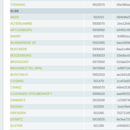
TÖNNING
9520070
00e386ac
ELBE
AKEN
502010
094b96e5
ALTENGAMME
5930070
2ee12b9a
ARTLENBURG
5930050
b3492c68
BARBY
502070
939f82ec
BLANKENESE UF
5952065
bacb459b
BLECKEDE
5930020
6aa1cd8e
BOIZENBURG
5930033
33e0bce0
BROKDORF
5970050
610ab204
BRUNSBÜTTEL MPM
5970094
d4f5f719
BUNTHAUS
5952020
ae1b91d0
COSWIG
501470
1ce53a59
CRANZ
5950070
e6b42536
CUXHAVEN STEUBENHÖFT
5990020
aad49293
DAMNATZ
5910030
c233674f
DESSAU
502000
1edc5fa4
DRESDEN
501060
70272185
DÖMITZ
5910025
6e3ea719
ELSTER
501390
c093b557