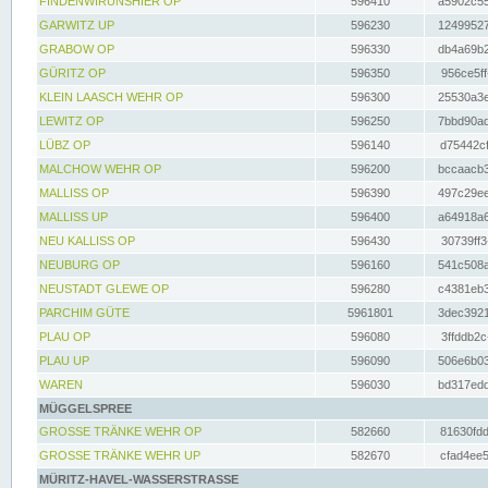
FINDENWIRUNSHIER OP
596410
a5902c55
GARWITZ UP
596230
12499527
GRABOW OP
596330
db4a69b2
GÜRITZ OP
596350
956ce5ff
KLEIN LAASCH WEHR OP
596300
25530a3e
LEWITZ OP
596250
7bbd90ad
LÜBZ OP
596140
d75442cf
MALCHOW WEHR OP
596200
bccaacb3
MALLISS OP
596390
497c29ee
MALLISS UP
596400
a64918a6
NEU KALLISS OP
596430
30739ff3
NEUBURG OP
596160
541c508a
NEUSTADT GLEWE OP
596280
c4381eb3
PARCHIM GÜTE
5961801
3dec3921
PLAU OP
596080
3ffddb2c
PLAU UP
596090
506e6b03
WAREN
596030
bd317edd
MÜGGELSPREE
GROSSE TRÄNKE WEHR OP
582660
81630fdd
GROSSE TRÄNKE WEHR UP
582670
cfad4ee5
MÜRITZ-HAVEL-WASSERSTRASSE