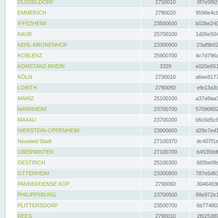
DÜSSELDORF
2750010
8f7e5f92
EMMERICH
2790020
9598e4cb
IFFEZHEIM
23500600
b02be240
KAUB
25700100
1d26e504
KEHL-KRONENHOF
23300900
23af9b02
KOBLENZ
25900700
4c7d796a
KONSTANZ-RHEIN
3329
e020e651
KÖLN
2730010
a6ee8177
LOBITH
2790050
efe13a3d
MAINZ
25100100
a37a9aa3
MANNHEIM
23700700
57090802
MAXAU
23700200
b6c6d5c8
NIERSTEIN-OPPENHEIM
23900600
d28e7ed1
Neuwied Stadt
27100370
dc407f1e
OBERWINTER
27100700
b45359df
OESTRICH
25100300
665be0fe
OTTENHEIM
23300800
787e5d63
PANNERDENSE KOP
2790060
3046493f
PHILIPPSBURG
23700500
88e972e1
PLITTERSDORF
23500700
6b774802
REES
2790010
2f025389