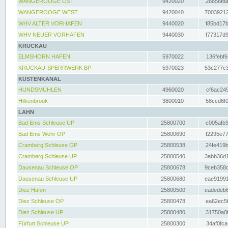
WANGEROOGE OST
9420020
26656fda
WANGEROOGE WEST
9420040
70039212
WHV ALTER VORHAFEN
9440020
f85bd17b
WHV NEUER VORHAFEN
9440030
f77317d9
KRÜCKAU
ELMSHORN HAFEN
5970022
136febf6
KRÜCKAU-SPERRWERK BP
5970023
53c277c3
KÜSTENKANAL
HUNDSMÜHLEN
4960020
cf6ac249
Hilkenbrook
3800010
58ccd6f0
LAHN
Bad Ems Schleuse UP
25800700
c005afb9
Bad Ems Wehr OP
25800690
f2295e77
Cramberg Schleuse OP
25800538
24fe419b
Cramberg Schleuse UP
25800540
3abb36d1
Dausenau Schleuse OP
25800678
9ceb358c
Dausenau Schleuse UP
25800680
eae91991
Diez Hafen
25800500
eadedeb6
Diez Schleuse OP
25800478
ea62ec5f
Diez Schleuse UP
25800480
31750a0f
Fürfurt Schleuse UP
25800300
34af0fca