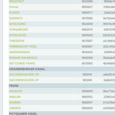
NEUSTADT
9610080
3f0b6b74
Prerow
9650027
7d50c68c
RUDEN
9690077
1fa822e6
SASSNITZ
9670065
9e7b2a4d
SCHLESWIG
9610040
09370c05
STAHLBRODE
9650070
340707f4
STRALSUND
9650043
b9163121
THIESSOW
9670067
d1c9bb3c
TIMMENDORF POEL
9630007
d22c341b
WARNEMÜNDE
9640015
220ff4c6
WISMAR-BAUMHAUS
9630008
95a0ab45
WITTOWER FÄHRE
9670055
4b348b56
ORANIENBURGER KANAL
SACHSENHAUSEN OP
580240
adbd3144
SACHSENHAUSEN UP
581840
0a6fe221
PEENE
AALBUDE
9660009
8ba772ed
ANKLAM
9660001
22fd01e0
DEMMIN
9660007
b7e238e8
JARMEN
9660005
a3328262
POTSDAMER HAVEL