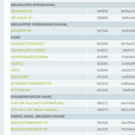
NEUHAUSER SPEISEKANAL
NEUHAUS OP
585850
963bdc26
NEUHAUS UP
585860
bf48cefd
NIEGRIPPER VERBINDUNGSKANAL
NIEGRIPP BP
587500
e506460f
ODER
EISENHÜTTENSTADT
603000
8675aa70
FRANKFURT1 (ODER)
603031
bffdf7f2
HOHENSAATEN-FINOW
603080
f7a639a4
KIENITZ
603050
6298a8f9
KIETZ
603040
16258271
RATZDORF
603140
ca3f535b
SCHWEDT-ODERBRÜCKE
603130
e28babaa
STÜTZKOW
603100
30bff0df
ORANIENBURGER HAVEL
OHV KM 3.014 (HOCHSPANNUNG)
580271
eea7e3dc
OHv km 1.467 (Blaues Wunder)
580272
8b51c505
OBERE HAVEL-WASSERSTRASSE
BISCHOFSWERDER OP
581520
16a780aa
BISCHOFSWERDER UP
581530
74134dc6