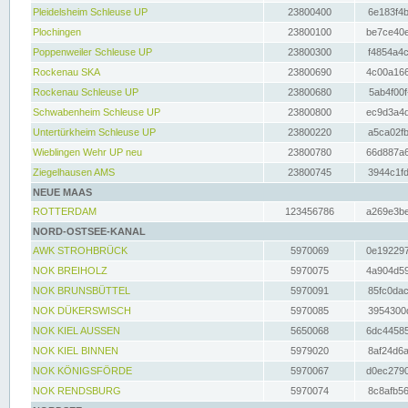
Pleidelsheim Schleuse UP
23800400
6e183f4b
Plochingen
23800100
be7ce40e
Poppenweiler Schleuse UP
23800300
f4854a4c
Rockenau SKA
23800690
4c00a166
Rockenau Schleuse UP
23800680
5ab4f00f
Schwabenheim Schleuse UP
23800800
ec9d3a4d
Untertürkheim Schleuse UP
23800220
a5ca02fb
Wieblingen Wehr UP neu
23800780
66d887a6
Ziegelhausen AMS
23800745
3944c1fd
NEUE MAAS
ROTTERDAM
123456786
a269e3be
NORD-OSTSEE-KANAL
AWK STROHBRÜCK
5970069
0e192297
NOK BREIHOLZ
5970075
4a904d59
NOK BRUNSBÜTTEL
5970091
85fc0dac
NOK DÜKERSWISCH
5970085
3954300d
NOK KIEL AUSSEN
5650068
6dc44585
NOK KIEL BINNEN
5979020
8af24d6a
NOK KÖNIGSFÖRDE
5970067
d0ec2790
NOK RENDSBURG
5970074
8c8afb56