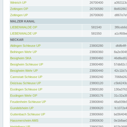
Wintrich UP
26700400
a392113c
Zeltingen OP
26700580
8b802863
Zeltingen UP
26700600
d867e7e9
MALZER KANAL
LIEBENWALDE OP
581540
3f8ceb6d
LIEBENWALDE UP
581550
a1cf60be
NECKAR
Aldingen Schleuse UP
23800280
dfdfb4ff
Beihingen Wehr UP
23800360
8a2e3048
Besigheim SKA
23800460
46d8ed02
Besigheim Schleuse UP
23800480
57db82c7
Besigheim Wehr UP
23800440
42c11b7a
Cannstatt Schleuse UP
23800240
7068d262
Deizisau Schleuse UP
23800120
c5b6243d
Esslingen Schleuse UP
23800180
130a3761
Esslingen Wehr OP
23800176
31c32a38
Feudenheim Schleuse UP
23800840
48a939b9
Gundelsheim UP
23800620
fc1072e4
Guttenbach Schleuse UP
23800660
bd36404b
Hassmersheim AMS
23800630
0e1b8ae0
Heidelberg UP
23800760
827b2685