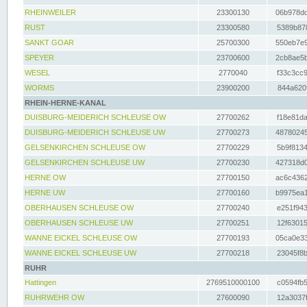
RHEINWEILER
23300130
06b978dd
RUST
23300580
5389b878
SANKT GOAR
25700300
550eb7e9
SPEYER
23700600
2cb8ae5b
WESEL
2770040
f33c3cc9
WORMS
23900200
844a620f
RHEIN-HERNE-KANAL
DUISBURG-MEIDERICH SCHLEUSE OW
27700262
f18e81da
DUISBURG-MEIDERICH SCHLEUSE UW
27700273
48780245
GELSENKIRCHEN SCHLEUSE OW
27700229
5b9f8134
GELSENKIRCHEN SCHLEUSE UW
27700230
427318d0
HERNE OW
27700150
ac6c4362
HERNE UW
27700160
b9975ea1
OBERHAUSEN SCHLEUSE OW
27700240
e251f943
OBERHAUSEN SCHLEUSE UW
27700251
12f63015
WANNE EICKEL SCHLEUSE OW
27700193
05ca0e33
WANNE EICKEL SCHLEUSE UW
27700218
23045f8b
RUHR
Hattingen
2769510000100
c0594fb5
RUHRWEHR OW
27600090
12a3037f