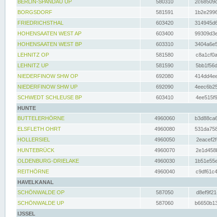
BERLIN-SPANDAU UP
580310
2c68509c
BORGSDORF
581591
1b2e2996
FRIEDRICHSTHAL
603420
314945d6
HOHENSAATEN WEST AP
603400
99309d3e
HOHENSAATEN WEST BP
603310
3404a6e5
LEHNITZ OP
581580
c8a1cf0a
LEHNITZ UP
581590
5bb1f56d
NIEDERFINOW SHW OP
692080
414dd4ee
NIEDERFINOW SHW UP
692090
4eec6b25
SCHWEDT SCHLEUSE BP
603410
4ee515f9
HUNTE
BUTTELERHÖRNE
4960060
b3d88ca6
ELSFLETH OHRT
4960080
531da758
HOLLERSIEL
4960050
2eacef2f
HUNTEBRÜCK
4960070
2e1d458b
OLDENBURG-DRIELAKE
4960030
1b51e55e
REITHÖRNE
4960040
c9df61c4
HAVELKANAL
SCHÖNWALDE OP
587050
d8ef9f21
SCHÖNWALDE UP
587060
b6650b13
IJSSEL