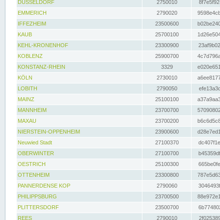
DÜSSELDORF
2750010
8f7e5f92
EMMERICH
2790020
9598e4cb
IFFEZHEIM
23500600
b02be240
KAUB
25700100
1d26e504
KEHL-KRONENHOF
23300900
23af9b02
KOBLENZ
25900700
4c7d796a
KONSTANZ-RHEIN
3329
e020e651
KÖLN
2730010
a6ee8177
LOBITH
2790050
efe13a3d
MAINZ
25100100
a37a9aa3
MANNHEIM
23700700
57090802
MAXAU
23700200
b6c6d5c8
NIERSTEIN-OPPENHEIM
23900600
d28e7ed1
Neuwied Stadt
27100370
dc407f1e
OBERWINTER
27100700
b45359df
OESTRICH
25100300
665be0fe
OTTENHEIM
23300800
787e5d63
PANNERDENSE KOP
2790060
3046493f
PHILIPPSBURG
23700500
88e972e1
PLITTERSDORF
23500700
6b774802
REES
2790010
2f025389