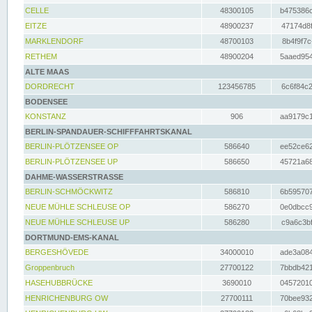
CELLE
48300105
b475386c
EITZE
48900237
47174d8f
MARKLENDORF
48700103
8b4f9f7c
RETHEM
48900204
5aaed954
ALTE MAAS
DORDRECHT
123456785
6c6f84c2
BODENSEE
KONSTANZ
906
aa9179c1
BERLIN-SPANDAUER-SCHIFFFAHRTSKANAL
BERLIN-PLÖTZENSEE OP
586640
ee52ce62
BERLIN-PLÖTZENSEE UP
586650
45721a68
DAHME-WASSERSTRASSE
BERLIN-SCHMÖCKWITZ
586810
6b595707
NEUE MÜHLE SCHLEUSE OP
586270
0e0dbcc9
NEUE MÜHLE SCHLEUSE UP
586280
c9a6c3bf
DORTMUND-EMS-KANAL
BERGESHÖVEDE
34000010
ade3a084
Groppenbruch
27700122
7bbdb421
HASEHUBBRÜCKE
3690010
04572010
HENRICHENBURG OW
27700111
70bee932