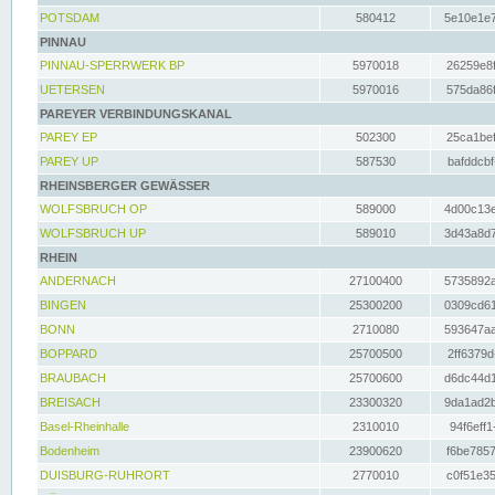
POTSDAM
580412
5e10e1e7
PINNAU
PINNAU-SPERRWERK BP
5970018
26259e8f
UETERSEN
5970016
575da86f
PAREYER VERBINDUNGSKANAL
PAREY EP
502300
25ca1bef
PAREY UP
587530
bafddcbf
RHEINSBERGER GEWÄSSER
WOLFSBRUCH OP
589000
4d00c13e
WOLFSBRUCH UP
589010
3d43a8d7
RHEIN
ANDERNACH
27100400
5735892a
BINGEN
25300200
0309cd61
BONN
2710080
593647aa
BOPPARD
25700500
2ff6379d
BRAUBACH
25700600
d6dc44d1
BREISACH
23300320
9da1ad2b
Basel-Rheinhalle
2310010
94f6eff1
Bodenheim
23900620
f6be7857
DUISBURG-RUHRORT
2770010
c0f51e35