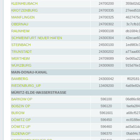
KLEINHEUBACH
24700200
355b02d2
KROTZENBURG
24700335
27eed51b
MAINFLINGEN
24700325
4627475d
OBERNAU
24700302
3c7cfb10
RAUNHEIM
24900108
db1684c1
SCHWEINFURT NEUER HAFEN
24300304
42ecae60
STEINBACH
24500100
1ed983c3
TRUNSTADT
24300202
a77aad00
WERTHEIM
24709089
0e065a22
WÜRZBURG
24300600
915d76e1
MAIN-DONAU-KANAL
BAMBERG
24300042
ff02f181
RIEDENBURG_UP
13409200
4a69e82e
MÜRITZ-ELDE-WASSERSTRASSE
BARKOW OP
596100
06d86c6b
BOBZIN OP
596120
faefa284
BUROW
5961601
a68cf527
DÖMITZ OP
596450
ec8188ee
DÖMITZ UP
596460
ad3a51da
ELDENA OP
596370
0fab94c7