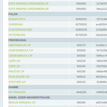
ESTE INNERES SPERRWERK AP
5950082
227b83f7
ESTE INNERES SPERRWERK BP
5950081
5fea1a12
FULDA
BONAFORTH
42900201
23721dfd
GREBENAU
42700202
acd63934
GUNTERSHAUSEN
42900100
213a585d
ROTENBURG
42700100
d1ba62a4
FINOWKANAL
EBERSWALDE OP
693170
3cd46cc7
GRAFENBRÜCK OP
693050
547422fb
LEESENBRÜCK OP
693030
f099ce74
LIEPE OP
693230
6f81b35f
LIEPE UP
693240
79d783d3
RAGÖSE OP
693190
b6bbe4f8
RUHLSDORF OP
693010
6629a4ca
STECHER OP
693210
516fbf8c
HAMME
RITTERHUDE
4940030
f49855d8
HAVEL-ODER-WASSERSTRASSE
BERLIN-SPANDAU OP
580300
e607a4b6