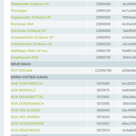
Pleidelsheim Schleuse UP
23800400
6e183f4b
Plochingen
23800100
be7ce40e
Poppenweiler Schleuse UP
23800300
f4854a4c
Rockenau SKA
23800690
4c00a166
Rockenau Schleuse UP
23800680
5ab4f00f
Schwabenheim Schleuse UP
23800800
ec9d3a4d
Untertürkheim Schleuse UP
23800220
a5ca02fb
Wieblingen Wehr UP neu
23800780
66d887a6
Ziegelhausen AMS
23800745
3944c1fd
NEUE MAAS
ROTTERDAM
123456786
a269e3be
NORD-OSTSEE-KANAL
AWK STROHBRÜCK
5970069
0e192297
NOK BREIHOLZ
5970075
4a904d59
NOK BRUNSBÜTTEL
5970091
85fc0dac
NOK DÜKERSWISCH
5970085
3954300d
NOK KIEL AUSSEN
5650068
6dc44585
NOK KIEL BINNEN
5979020
8af24d6a
NOK KÖNIGSFÖRDE
5970067
d0ec2790
NOK RENDSBURG
5970074
8c8afb56