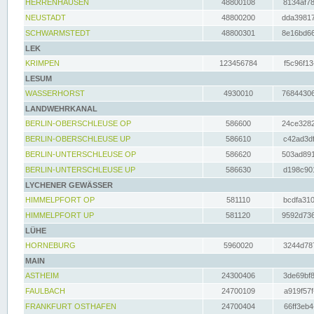
HERRENHAUSEN
48800108
8134af78
NEUSTADT
48800200
dda39817
SCHWARMSTEDT
48800301
8e16bd66
LEK
KRIMPEN
123456784
f5c96f13
LESUM
WASSERHORST
4930010
76844306
LANDWEHRKANAL
BERLIN-OBERSCHLEUSE OP
586600
24ce3282
BERLIN-OBERSCHLEUSE UP
586610
c42ad3df
BERLIN-UNTERSCHLEUSE OP
586620
503ad891
BERLIN-UNTERSCHLEUSE UP
586630
d198c901
LYCHENER GEWÄSSER
HIMMELPFORT OP
581110
bcdfa310
HIMMELPFORT UP
581120
9592d736
LÜHE
HORNEBURG
5960020
3244d787
MAIN
ASTHEIM
24300406
3de69bf8
FAULBACH
24700109
a919f57f
FRANKFURT OSTHAFEN
24700404
66ff3eb4