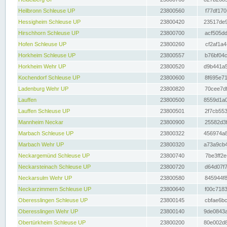
Heilbronn Schleuse UP
23800560
f77df170
Hessigheim Schleuse UP
23800420
23517de9
Hirschhorn Schleuse UP
23800700
acf505dd
Hofen Schleuse UP
23800260
cf2af1a4
Horkheim Schleuse UP
23800557
b76bf04c
Horkheim Wehr UP
23800520
d9b441a5
Kochendorf Schleuse UP
23800600
8f695e71
Ladenburg Wehr UP
23800820
70cee7df
Lauffen
23800500
8559d1a0
Lauffen Schleuse UP
23800501
2f7cb553
Mannheim Neckar
23800900
25582d3f
Marbach Schleuse UP
23800322
456974a8
Marbach Wehr UP
23800320
a73a9cb4
Neckargemünd Schleuse UP
23800740
7be3ff2e
Neckarsteinach Schleuse UP
23800720
d64d07f7
Neckarsulm Wehr UP
23800580
845944f8
Neckarzimmern Schleuse UP
23800640
f00c7183
Oberesslingen Schleuse UP
23800145
cbfae6bc
Oberesslingen Wehr UP
23800140
9de0843a
Obertürkheim Schleuse UP
23800200
80e002d8