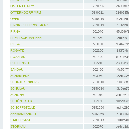
OSTERIFF MPM
5970096
eb90bd3f
OTTERNDORF MPM
5990011
5140295e
OVER
5950010
b02ce5c0
PINNAU-SPERRWERK AP
5970019
391bbba5
PIRNA
501040
85d686f1
PRETZSCH-MAUKEN
501330
f3dc8f07
RIESA
501110
b04b739d
ROGÄTZ
502250
133f0f6c
ROSSLAU
501490
e97116a4
ROTHENSEE
502210
e30f2e83
SANDAU
502430
f4c55f77
SCHARLEUK
503030
e32b0a28
SCHNACKENBURG
5910010
550e3885
SCHULAU
5950090
f3c6ee73
SCHÖNA
501010
7cb7461b
SCHÖNEBECK
502130
90bcb315
SCHÖPFSTELLE
5952030
fed4c295
SEEMANNSHÖFT
5952060
816affba
STADERSAND
5970013
80f0fc4d
STORKAU
502370
de4cc1db