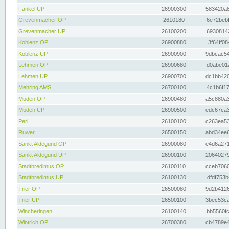
Fankel UP
26900300
583420a8
Grevenmacher OP
2610180
6e72bebf
Grevenmacher UP
26100200
69308142
Koblenz OP
26900880
3f64ff08
Koblenz UP
26900900
9dbcac54
Lehmen OP
26900680
d0abe01a
Lehmen UP
26900700
dc1bb420
Mehring AMS
26700100
4c1b6f17
Müden OP
26900480
a5c880a3
Müden UP
26900500
edc67ca3
Perl
26100100
c263ea53
Ruwer
26500150
abd34ee6
Sankt Aldegund OP
26900080
e4d6a271
Sankt Aldegund UP
26900100
20640279
Stadtbredimus OP
26100110
cceb7060
Stadtbredimus UP
26100130
dfdf753b
Trier OP
26500080
9d2b4126
Trier UP
26500100
3bec53ca
Wincheringen
26100140
bb5560fc
Wintrich OP
26700380
cb4789e4