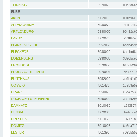
TÖNNING
9520070
00e386ac
ELBE
AKEN
502010
094b96e5
ALTENGAMME
5930070
2ee12b9a
ARTLENBURG
5930050
b3492c68
BARBY
502070
939f82ec
BLANKENESE UF
5952065
bacb459b
BLECKEDE
5930020
6aa1cd8e
BOIZENBURG
5930033
33e0bce0
BROKDORF
5970050
610ab204
BRUNSBÜTTEL MPM
5970094
d4f5f719
BUNTHAUS
5952020
ae1b91d0
COSWIG
501470
1ce53a59
CRANZ
5950070
e6b42536
CUXHAVEN STEUBENHÖFT
5990020
aad49293
DAMNATZ
5910030
c233674f
DESSAU
502000
1edc5fa4
DRESDEN
501060
70272185
DÖMITZ
5910025
6e3ea719
ELSTER
501390
c093b557