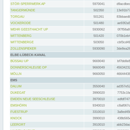
STÖR-SPERRWERK AP
5970041
d9acdbec
TANGERMÜNDE
502350
13e91b77
TORGAU
501261
83bbaedb
VOCKERODE
501480
ae93f2a5
WEHR GEESTHACHT UP
5930062
0f7f58a8
WITTENBERG
501420
070b1eb4
WITTENBERGE
503050
cbf3cd49
ZOLLENSPIEKER
5930090
3de8ea26
ELBE-LÜBECK-KANAL
BÜSSAU UP
9669040
bf7bb8e8
DONNERSCHLEUSE OP
9660049
45634232
MÖLLN
9660050
46644438
EMS
DALUM
3550040
ad357e52
DUKEGAT
3990020
7753c1fa
EMDEN NEUE SEESCHLEUSE
3970010
edfdf747
EMSHÖRN
9340010
c8af067c
FUESTRUP
3310010
3a8ed45f
KNOCK
3990010
438b565e
LEERORT
3910010
abb23dad