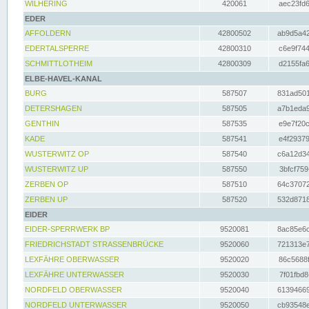
WILHERING
420061
aec23fd6
EDER
AFFOLDERN
42800502
ab9d5a42
EDERTALSPERRE
42800310
c6e9f744
SCHMITTLOTHEIM
42800309
d2155fa6
ELBE-HAVEL-KANAL
BURG
587507
831ad501
DETERSHAGEN
587505
a7b1eda9
GENTHIN
587535
e9e7f20c
KADE
587541
e4f29379
WUSTERWITZ OP
587540
c6a12d34
WUSTERWITZ UP
587550
3bfcf759
ZERBEN OP
587510
64c37072
ZERBEN UP
587520
532d8718
EIDER
EIDER-SPERRWERK BP
9520081
8ac85e6c
FRIEDRICHSTADT STRASSENBRÜCKE
9520060
721313e7
LEXFÄHRE OBERWASSER
9520020
86c5688f
LEXFÄHRE UNTERWASSER
9520030
7f01fbd8
NORDFELD OBERWASSER
9520040
61394669
NORDFELD UNTERWASSER
9520050
cb93548e