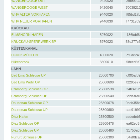
WANGEROOGE OST
9420020
26656fda
WANGEROOGE WEST
9420040
70039212
WHV ALTER VORHAFEN
9440020
f85bd17b
WHV NEUER VORHAFEN
9440030
f77317d9
KRÜCKAU
ELMSHORN HAFEN
5970022
136febf6
KRÜCKAU-SPERRWERK BP
5970023
53c277c3
KÜSTENKANAL
HUNDSMÜHLEN
4960020
cf6ac249
Hilkenbrook
3800010
58ccd6f0
LAHN
Bad Ems Schleuse UP
25800700
c005afb9
Bad Ems Wehr OP
25800690
f2295e77
Cramberg Schleuse OP
25800538
24fe419b
Cramberg Schleuse UP
25800540
3abb36d1
Dausenau Schleuse OP
25800678
9ceb358c
Dausenau Schleuse UP
25800680
eae91991
Diez Hafen
25800500
eadedeb6
Diez Schleuse OP
25800478
ea62ec5f
Diez Schleuse UP
25800480
31750a0f
Fürfurt Schleuse UP
25800300
34af0fca