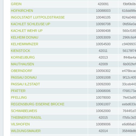
GREIN
420091
f3bf0b0b
HOFKIRCHEN
10088003
616dd98e
INGOLSTADT LUITPOLDSTRASSE
10046105
824a046b
KACHLET SCHLEUSE UP
10090708
0fd56e0a
KACHLET WEHR UP
10090408
560cf185
KELHEIM DONAU
10053009
296fc6d4
KELHEIMWINZER
10054500
c9409937
KIENSTOCK
42011
56178f74
KORNEUBURG
42013
ff44be4a
MAUTHAUSEN
42009
6b002fef
OBERNDORF
10056302
e476bcad
PASSAU DONAU
10091008
9f12c405
PASSAU ILZSTADT
10092000
33ceb441
PFATTER
10068006
f768173a
PFELLING
10078000
7fe63a95
REGENSBURG EISERNE BRÜCKE
10061007
eebd633a
SCHWABELWEIS
10062000
7644f1d7
THEBNERSTRASSL
42015
f7b5c3d3
VILSHOFEN
10089006
e6d68ab7
WILDUNGSMAUER
42014
35846b8b