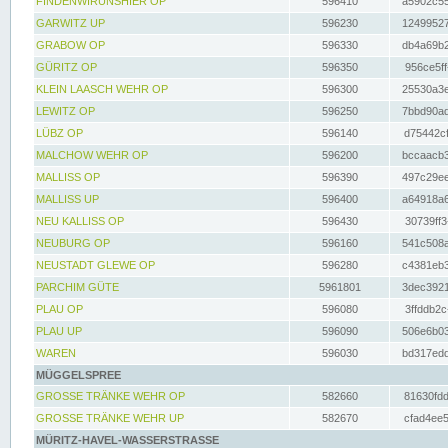
FINDENWIRUNSHIER OP
596410
a5902c55
GARWITZ UP
596230
12499527
GRABOW OP
596330
db4a69b2
GÜRITZ OP
596350
956ce5ff
KLEIN LAASCH WEHR OP
596300
25530a3e
LEWITZ OP
596250
7bbd90ad
LÜBZ OP
596140
d75442cf
MALCHOW WEHR OP
596200
bccaacb3
MALLISS OP
596390
497c29ee
MALLISS UP
596400
a64918a6
NEU KALLISS OP
596430
30739ff3
NEUBURG OP
596160
541c508a
NEUSTADT GLEWE OP
596280
c4381eb3
PARCHIM GÜTE
5961801
3dec3921
PLAU OP
596080
3ffddb2c
PLAU UP
596090
506e6b03
WAREN
596030
bd317edd
MÜGGELSPREE
GROSSE TRÄNKE WEHR OP
582660
81630fdd
GROSSE TRÄNKE WEHR UP
582670
cfad4ee5
MÜRITZ-HAVEL-WASSERSTRASSE