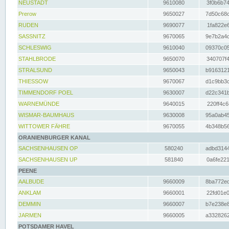
NEUSTADT
9610080
3f0b6b74
Prerow
9650027
7d50c68c
RUDEN
9690077
1fa822e6
SASSNITZ
9670065
9e7b2a4d
SCHLESWIG
9610040
09370c05
STAHLBRODE
9650070
340707f4
STRALSUND
9650043
b9163121
THIESSOW
9670067
d1c9bb3c
TIMMENDORF POEL
9630007
d22c341b
WARNEMÜNDE
9640015
220ff4c6
WISMAR-BAUMHAUS
9630008
95a0ab45
WITTOWER FÄHRE
9670055
4b348b56
ORANIENBURGER KANAL
SACHSENHAUSEN OP
580240
adbd3144
SACHSENHAUSEN UP
581840
0a6fe221
PEENE
AALBUDE
9660009
8ba772ed
ANKLAM
9660001
22fd01e0
DEMMIN
9660007
b7e238e8
JARMEN
9660005
a3328262
POTSDAMER HAVEL