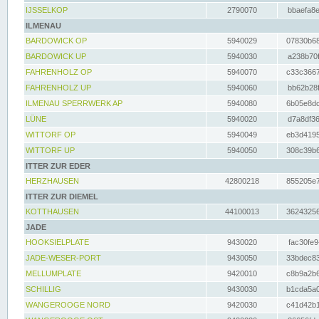
IJSSELKOP
2790070
bbaefa8e
ILMENAU
BARDOWICK OP
5940029
07830b68
BARDOWICK UP
5940030
a238b70f
FAHRENHOLZ OP
5940070
c33c3667
FAHRENHOLZ UP
5940060
bb62b28f
ILMENAU SPERRWERK AP
5940080
6b05e8dc
LÜNE
5940020
d7a8df36
WITTORF OP
5940049
eb3d4195
WITTORF UP
5940050
308c39b6
ITTER ZUR EDER
HERZHAUSEN
42800218
855205e7
ITTER ZUR DIEMEL
KOTTHAUSEN
44100013
36243256
JADE
HOOKSIELPLATE
9430020
fac30fe9
JADE-WESER-PORT
9430050
33bdec83
MELLUMPLATE
9420010
c8b9a2b6
SCHILLIG
9430030
b1cda5a0
WANGEROOGE NORD
9420030
c41d42b1