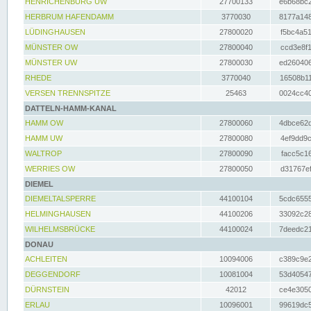
HENRICHENBURG UW
27700133
e6b68bc2
HERBRUM HAFENDAMM
3770030
8177a148
LÜDINGHAUSEN
27800020
f5bc4a51
MÜNSTER OW
27800040
ccd3e8f1
MÜNSTER UW
27800030
ed260406
RHEDE
3770040
16508b11
VERSEN TRENNSPITZE
25463
0024cc40
DATTELN-HAMM-KANAL
HAMM OW
27800060
4dbce62d
HAMM UW
27800080
4ef9dd9c
WALTROP
27800090
facc5c16
WERRIES OW
27800050
d31767ef
DIEMEL
DIEMELTALSPERRE
44100104
5cdc6555
HELMINGHAUSEN
44100206
33092c28
WILHELMSBRÜCKE
44100024
7deedc21
DONAU
ACHLEITEN
10094006
c389c9e2
DEGGENDORF
10081004
53d40547
DÜRNSTEIN
42012
ce4e3050
ERLAU
10096001
99619dc5