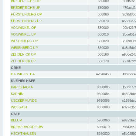
BREDEREICHE OP
580080
308f5979
BREDEREICHE UP
580090
470acd2a
FÜRSTENBERG OP
580060
2c95f83d
FÜRSTENBERG UP
580070
a5830277
VOßWINKEL OP
580000
09b422f7
VOßWINKEL UP
580010
2bcef51a
WESENBERG OP
580020
7909d3f7
WESENBERG UP
580030
da3b5de9
ZEHDENICK OP
580160
a9b8e24c
ZEHDENICK UP
580170
721d7dbf
ORKE
DALWIGKSTHAL
42840453
f0f78cc4
KLEINES HAFF
KARLSHAGEN
9690085
f53bb77f
KARNIN
9690084
da893bbd
UECKERMÜNDE
9690088
c1588dcc
WOLGAST
9650080
b327e35c
OSTE
BELUM
5980060
a9e93be0
BREMERVÖRDE UW
5980010
cf8a3ea2
HECHTHAUSEN
5980030
e5e02890