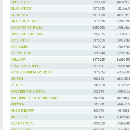
GEESTHACHT
5930060
44f7e955
GLÜCKSTADT
5970035
1f1bbed7
GORLEBEN
5910020
ac507f42
GRAUERORT REEDE
5970026
7398029b
HAMBURG ST. PAULI
5952050
d488c5cc
HAMBURG-HARBURG
5952025
706e5110
HETLINGEN
5970010
599c23b1
HITZACKER
5920010
a26e57c9
HOHNSTORF
5930040
d9289367
KOLLMAR
5970025
3ed90357
KRAUTSAND REEDE
5970031
8c20b4dc
KRÜCKAU-SPERRWERK AP
5970024
a653eb04
LENZEN
503120
c80a4f21
LÜHORT
5960010
8d18d129
MAGDEBURG-BUCKAU
502170
b8567c1e
MAGDEBURG-STROMBRÜCKE
502180
ccccb57f
MEISSEN
501080
24440872
MÜGGENDORF
503070
48f2661f
MÜHLBERG
501160
16b9b4e7
NEU DARCHAU
5930010
67d6e882
NIEGRIPP AP
502240
3adf88fd