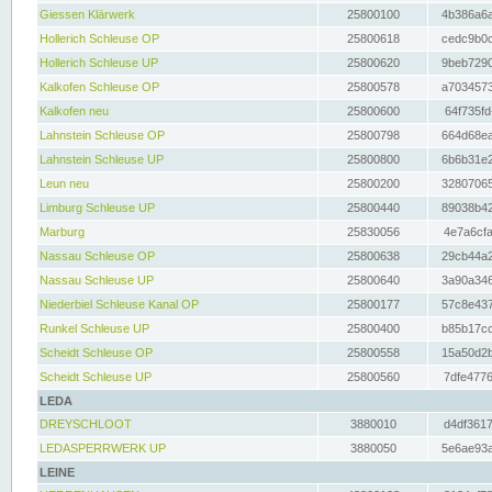
Giessen Klärwerk
25800100
4b386a6a
Hollerich Schleuse OP
25800618
cedc9b0c
Hollerich Schleuse UP
25800620
9beb7290
Kalkofen Schleuse OP
25800578
a7034573
Kalkofen neu
25800600
64f735fd
Lahnstein Schleuse OP
25800798
664d68ea
Lahnstein Schleuse UP
25800800
6b6b31e2
Leun neu
25800200
32807065
Limburg Schleuse UP
25800440
89038b42
Marburg
25830056
4e7a6cfa
Nassau Schleuse OP
25800638
29cb44a2
Nassau Schleuse UP
25800640
3a90a346
Niederbiel Schleuse Kanal OP
25800177
57c8e437
Runkel Schleuse UP
25800400
b85b17cc
Scheidt Schleuse OP
25800558
15a50d2b
Scheidt Schleuse UP
25800560
7dfe4776
LEDA
DREYSCHLOOT
3880010
d4df3617
LEDASPERRWERK UP
3880050
5e6ae93a
LEINE