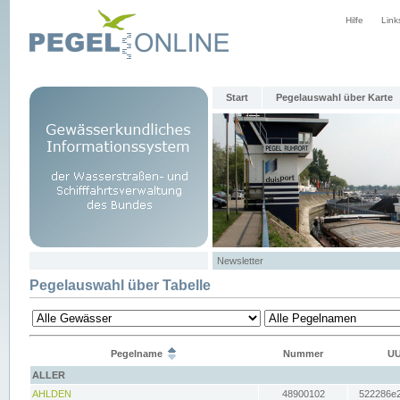
Hilfe
Link
Start
Pegelauswahl über Karte
Newsletter
Pegelauswahl über Tabelle
Pegelname
Nummer
UU
ALLER
AHLDEN
48900102
522286e2