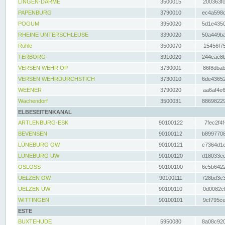
LINGEN-DARME
3500015
200363fc
PAPENBURG
3790010
ec4a598d
POGUM
3950020
5d1e4350
RHEINE UNTERSCHLEUSE
3390020
50a449ba
Rühle
3500070
15456f75
TERBORG
3910020
244cae8b
VERSEN WEHR OP
3730001
86f8dbab
VERSEN WEHRDURCHSTICH
3730010
6de43652
WEENER
3790020
aa6af4e6
Wachendorf
3500031
88698229
ELBESEITENKANAL
ARTLENBURG-ESK
90100122
7fec2f4f
BEVENSEN
90100112
b8997708
LÜNEBURG OW
90100121
c7364d1e
LÜNEBURG UW
90100120
d18033cd
OSLOSS
90100100
6c5b6422
UELZEN OW
90100111
728bd3e3
UELZEN UW
90100110
0d0082cf
WITTINGEN
90100101
9cf795ce
ESTE
BUXTEHUDE
5950080
8a08c920