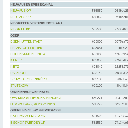
NEUHAUSER SPEISEKANAL
NEUHAUS OP
585850
963bdc26
NEUHAUS UP
585860
bf48cefd
NIEGRIPPER VERBINDUNGSKANAL
NIEGRIPP BP
587500
e506460f
ODER
EISENHÜTTENSTADT
603000
8675aa70
FRANKFURT1 (ODER)
603031
bffdf7f2
HOHENSAATEN-FINOW
603080
f7a639a4
KIENITZ
603050
6298a8f9
KIETZ
603040
16258271
RATZDORF
603140
ca3f535b
SCHWEDT-ODERBRÜCKE
603130
e28babaa
STÜTZKOW
603100
30bff0df
ORANIENBURGER HAVEL
OHV KM 3.014 (HOCHSPANNUNG)
580271
eea7e3dc
OHv km 1.467 (Blaues Wunder)
580272
8b51c505
OBERE HAVEL-WASSERSTRASSE
BISCHOFSWERDER OP
581520
16a780aa
BISCHOFSWERDER UP
581530
74134dc6