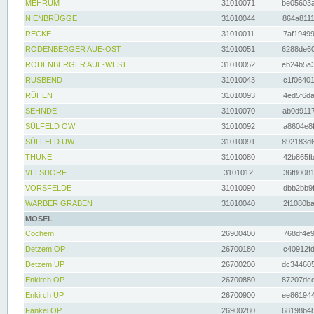
MEHRUM
31010071
be05603a
NIENBRÜGGE
31010044
864a8111
RECKE
31010011
7af19499
RODENBERGER AUE-OST
31010051
6288de60
RODENBERGER AUE-WEST
31010052
eb24b5a3
RUSBEND
31010043
c1f06401
RÜHEN
31010093
4ed5f6da
SEHNDE
31010070
ab0d9117
SÜLFELD OW
31010092
a8604e8f
SÜLFELD UW
31010091
892183d6
THUNE
31010080
42b865fb
VELSDORF
3101012
36f80081
VORSFELDE
31010090
dbb2bb9f
WARBER GRABEN
31010040
2f1080ba
MOSEL
Cochem
26900400
768df4e9
Detzem OP
26700180
c40912fd
Detzem UP
26700200
dc344605
Enkirch OP
26700880
87207dcd
Enkirch UP
26700900
ee861944
Fankel OP
26900280
68198b48