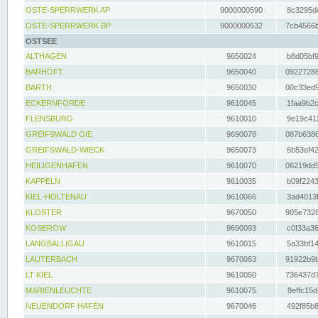
OSTE-SPERRWERK AP
9000000590
8c3295dc
OSTE-SPERRWERK BP
9000000532
7cb4566b
OSTSEE
ALTHAGEN
9650024
b8d05bf9
BARHÖFT
9650040
09227288
BARTH
9650030
00c33ed9
ECKERNFÖRDE
9610045
1faa9b2c
FLENSBURG
9610010
9e19c411
GREIFSWALD OIE
9690078
087b6386
GREIFSWALD-WIECK
9650073
6b53ef42
HEILIGENHAFEN
9610070
06219dd9
KAPPELN
9610035
b09f2243
KIEL-HOLTENAU
9610066
3ad4013f
KLOSTER
9670050
905e7328
KOSEROW
9690093
c0f33a36
LANGBALLIGAU
9610015
5a33bf14
LAUTERBACH
9670063
91922b9b
LT KIEL
9610050
736437d7
MARIENLEUCHTE
9610075
8effc15d
NEUENDORF HAFEN
9670046
492f85b8