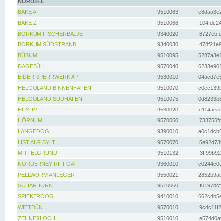
NORDSEE
BAKE A
9510063
e8daa3e2
BAKE Z
9510066
104fdc24
BORKUM FISCHERBALJE
9340020
8727ebfd
BORKUM SÜDSTRAND
9340030
478f21e9
BÜSUM
9510095
5287a3e1
DAGEBÜLL
9570040
6233e901
EIDER-SPERRWERK AP
9530010
04acd7e5
HELGOLAND BINNENHAFEN
9510070
c0ec139b
HELGOLAND SÜDHAFEN
9510075
0d8233b8
HUSUM
9530020
e114aeec
HÖRNUM
9570050
733755fd
LANGEOOG
9390010
a0c1dcb6
LIST AUF SYLT
9570070
5e92d73f
MITTELGRUND
9510132
3ff99b92
NORDERNEY RIFFGAT
9360010
c0244c0e
PELLWORM ANLEGER
9550021
2852b9ab
SCHARHÖRN
9510060
f0197bcf
SPIEKEROOG
9410010
662c4b5e
WITTDÜN
9570010
9c4c11f2
ZEHNERLOCH
9510010
e574d0af