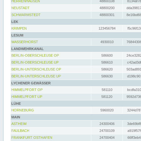
HERRENHAUSEN
48800108
8134af78
NEUSTADT
48800200
dda39817
SCHWARMSTEDT
48800301
8e16bd66
LEK
KRIMPEN
123456784
f5c96f13
LESUM
WASSERHORST
4930010
76844306
LANDWEHRKANAL
BERLIN-OBERSCHLEUSE OP
586600
24ce3282
BERLIN-OBERSCHLEUSE UP
586610
c42ad3df
BERLIN-UNTERSCHLEUSE OP
586620
503ad891
BERLIN-UNTERSCHLEUSE UP
586630
d198c901
LYCHENER GEWÄSSER
HIMMELPFORT OP
581110
bcdfa310
HIMMELPFORT UP
581120
9592d736
LÜHE
HORNEBURG
5960020
3244d787
MAIN
ASTHEIM
24300406
3de69bf8
FAULBACH
24700109
a919f57f
FRANKFURT OSTHAFEN
24700404
66ff3eb4