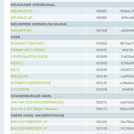
NEUHAUSER SPEISEKANAL
NEUHAUS OP
585850
963bdc26
NEUHAUS UP
585860
bf48cefd
NIEGRIPPER VERBINDUNGSKANAL
NIEGRIPP BP
587500
e506460f
ODER
EISENHÜTTENSTADT
603000
8675aa70
FRANKFURT1 (ODER)
603031
bffdf7f2
HOHENSAATEN-FINOW
603080
f7a639a4
KIENITZ
603050
6298a8f9
KIETZ
603040
16258271
RATZDORF
603140
ca3f535b
SCHWEDT-ODERBRÜCKE
603130
e28babaa
STÜTZKOW
603100
30bff0df
ORANIENBURGER HAVEL
OHV KM 3.014 (HOCHSPANNUNG)
580271
eea7e3dc
OHv km 1.467 (Blaues Wunder)
580272
8b51c505
OBERE HAVEL-WASSERSTRASSE
BISCHOFSWERDER OP
581520
16a780aa
BISCHOFSWERDER UP
581530
74134dc6