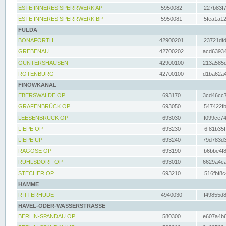
ESTE INNERES SPERRWERK AP
5950082
227b83f7
ESTE INNERES SPERRWERK BP
5950081
5fea1a12
FULDA
BONAFORTH
42900201
23721dfd
GREBENAU
42700202
acd63934
GUNTERSHAUSEN
42900100
213a585d
ROTENBURG
42700100
d1ba62a4
FINOWKANAL
EBERSWALDE OP
693170
3cd46cc7
GRAFENBRÜCK OP
693050
547422fb
LEESENBRÜCK OP
693030
f099ce74
LIEPE OP
693230
6f81b35f
LIEPE UP
693240
79d783d3
RAGÖSE OP
693190
b6bbe4f8
RUHLSDORF OP
693010
6629a4ca
STECHER OP
693210
516fbf8c
HAMME
RITTERHUDE
4940030
f49855d8
HAVEL-ODER-WASSERSTRASSE
BERLIN-SPANDAU OP
580300
e607a4b6