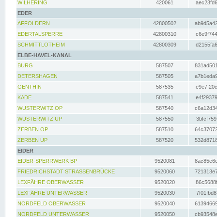
WILHERING
420061
aec23fd6
EDER
AFFOLDERN
42800502
ab9d5a42
EDERTALSPERRE
42800310
c6e9f744
SCHMITTLOTHEIM
42800309
d2155fa6
ELBE-HAVEL-KANAL
BURG
587507
831ad501
DETERSHAGEN
587505
a7b1eda9
GENTHIN
587535
e9e7f20c
KADE
587541
e4f29379
WUSTERWITZ OP
587540
c6a12d34
WUSTERWITZ UP
587550
3bfcf759
ZERBEN OP
587510
64c37072
ZERBEN UP
587520
532d8718
EIDER
EIDER-SPERRWERK BP
9520081
8ac85e6c
FRIEDRICHSTADT STRASSENBRÜCKE
9520060
721313e7
LEXFÄHRE OBERWASSER
9520020
86c5688f
LEXFÄHRE UNTERWASSER
9520030
7f01fbd8
NORDFELD OBERWASSER
9520040
61394669
NORDFELD UNTERWASSER
9520050
cb93548e