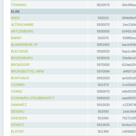
TÖNNING
9520070
00e386ac
ELBE
AKEN
502010
094b96e5
ALTENGAMME
5930070
2ee12b9a
ARTLENBURG
5930050
b3492c68
BARBY
502070
939f82ec
BLANKENESE UF
5952065
bacb459b
BLECKEDE
5930020
6aa1cd8e
BOIZENBURG
5930033
33e0bce0
BROKDORF
5970050
610ab204
BRUNSBÜTTEL MPM
5970094
d4f5f719
BUNTHAUS
5952020
ae1b91d0
COSWIG
501470
1ce53a59
CRANZ
5950070
e6b42536
CUXHAVEN STEUBENHÖFT
5990020
aad49293
DAMNATZ
5910030
c233674f
DESSAU
502000
1edc5fa4
DRESDEN
501060
70272185
DÖMITZ
5910025
6e3ea719
ELSTER
501390
c093b557