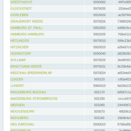
GEESTHACHT
5930060
44f7e955
GLÜCKSTADT
5970035
1f1bbed7
GORLEBEN
5910020
ac507f42
GRAUERORT REEDE
5970026
7398029b
HAMBURG ST. PAULI
5952050
d488c5cc
HAMBURG-HARBURG
5952025
706e5110
HETLINGEN
5970010
599c23b1
HITZACKER
5920010
a26e57c9
HOHNSTORF
5930040
d9289367
KOLLMAR
5970025
3ed90357
KRAUTSAND REEDE
5970031
8c20b4dc
KRÜCKAU-SPERRWERK AP
5970024
a653eb04
LENZEN
503120
c80a4f21
LÜHORT
5960010
8d18d129
MAGDEBURG-BUCKAU
502170
b8567c1e
MAGDEBURG-STROMBRÜCKE
502180
ccccb57f
MEISSEN
501080
24440872
MÜGGENDORF
503070
48f2661f
MÜHLBERG
501160
16b9b4e7
NEU DARCHAU
5930010
67d6e882
NIEGRIPP AP
502240
3adf88fd