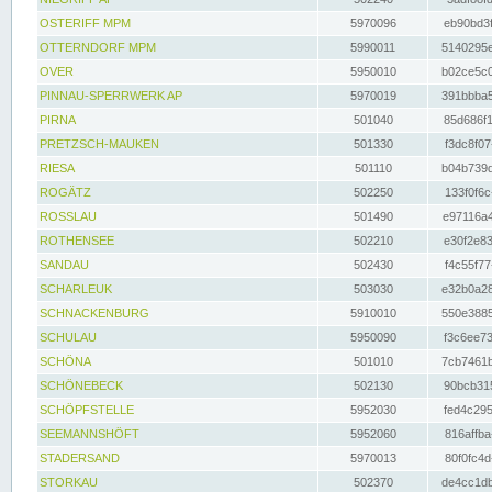
OSTERIFF MPM
5970096
eb90bd3f
OTTERNDORF MPM
5990011
5140295e
OVER
5950010
b02ce5c0
PINNAU-SPERRWERK AP
5970019
391bbba5
PIRNA
501040
85d686f1
PRETZSCH-MAUKEN
501330
f3dc8f07
RIESA
501110
b04b739d
ROGÄTZ
502250
133f0f6c
ROSSLAU
501490
e97116a4
ROTHENSEE
502210
e30f2e83
SANDAU
502430
f4c55f77
SCHARLEUK
503030
e32b0a28
SCHNACKENBURG
5910010
550e3885
SCHULAU
5950090
f3c6ee73
SCHÖNA
501010
7cb7461b
SCHÖNEBECK
502130
90bcb315
SCHÖPFSTELLE
5952030
fed4c295
SEEMANNSHÖFT
5952060
816affba
STADERSAND
5970013
80f0fc4d
STORKAU
502370
de4cc1db