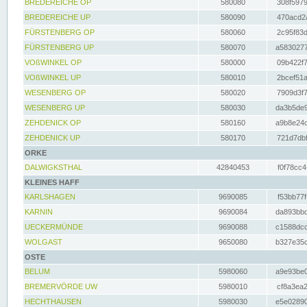
BREDEREICHE OP
580080
308f5979
BREDEREICHE UP
580090
470acd2a
FÜRSTENBERG OP
580060
2c95f83d
FÜRSTENBERG UP
580070
a5830277
VOßWINKEL OP
580000
09b422f7
VOßWINKEL UP
580010
2bcef51a
WESENBERG OP
580020
7909d3f7
WESENBERG UP
580030
da3b5de9
ZEHDENICK OP
580160
a9b8e24c
ZEHDENICK UP
580170
721d7dbf
ORKE
DALWIGKSTHAL
42840453
f0f78cc4
KLEINES HAFF
KARLSHAGEN
9690085
f53bb77f
KARNIN
9690084
da893bbd
UECKERMÜNDE
9690088
c1588dcc
WOLGAST
9650080
b327e35c
OSTE
BELUM
5980060
a9e93be0
BREMERVÖRDE UW
5980010
cf8a3ea2
HECHTHAUSEN
5980030
e5e02890