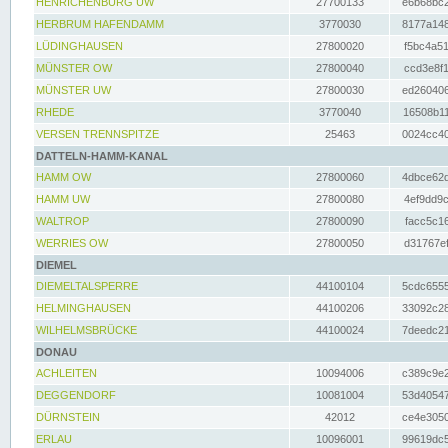
HENRICHENBURG UW
27700133
e6b68bc2
HERBRUM HAFENDAMM
3770030
8177a148
LÜDINGHAUSEN
27800020
f5bc4a51
MÜNSTER OW
27800040
ccd3e8f1
MÜNSTER UW
27800030
ed260406
RHEDE
3770040
16508b11
VERSEN TRENNSPITZE
25463
0024cc40
DATTELN-HAMM-KANAL
HAMM OW
27800060
4dbce62d
HAMM UW
27800080
4ef9dd9c
WALTROP
27800090
facc5c16
WERRIES OW
27800050
d31767ef
DIEMEL
DIEMELTALSPERRE
44100104
5cdc6555
HELMINGHAUSEN
44100206
33092c28
WILHELMSBRÜCKE
44100024
7deedc21
DONAU
ACHLEITEN
10094006
c389c9e2
DEGGENDORF
10081004
53d40547
DÜRNSTEIN
42012
ce4e3050
ERLAU
10096001
99619dc5