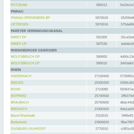
POTSDAM
580412
5e10e1e7
PINNAU
PINNAU-SPERRWERK BP
5970018
26259e8f
UETERSEN
5970016
575da86f
PAREYER VERBINDUNGSKANAL
PAREY EP
502300
25ca1bef
PAREY UP
587530
bafddcbf
RHEINSBERGER GEWÄSSER
WOLFSBRUCH OP
589000
4d00c13e
WOLFSBRUCH UP
589010
3d43a8d7
RHEIN
ANDERNACH
27100400
5735892a
BINGEN
25300200
0309cd61
BONN
2710080
593647aa
BOPPARD
25700500
2ff6379d
BRAUBACH
25700600
d6dc44d1
BREISACH
23300320
9da1ad2b
Basel-Rheinhalle
2310010
94f6eff1
Bodenheim
23900620
f6be7857
DUISBURG-RUHRORT
2770010
c0f51e35