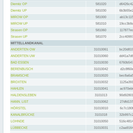
Diemitz OP
581020
d6426c42
Diemitz UP
581030
6b3b55e2
MIROW OP
581000
ab13c115
MIROW UP
581010
19cc3b9a
Strasen OP
581060
117877ec
Strasen UP
581070
2cc40997
MITTELLANDKANAL
ANDERTEN OW
31010061
bc20d819
ANDERTEN UW
31010060
dd41a7d6
BAD ESSEN
31010030
6760b547
BERENBUSCH
31010042
d2c8f60e
BRAMSCHE
31010020
bec8a6a5
BROXTEN
31010032
1125a391
HAHLEN
31010041
ac970eb0
HALDENSLEBEN
3101013
90d92801
HANN. LIST
31010062
27dfd137
HÖRSTEL
31010010
6c7c180f
KANALBRÜCKE
3101018
32b997c2
LOHNDE
31010050
516c4814
LÜBBECKE
31010031
c2aa9164