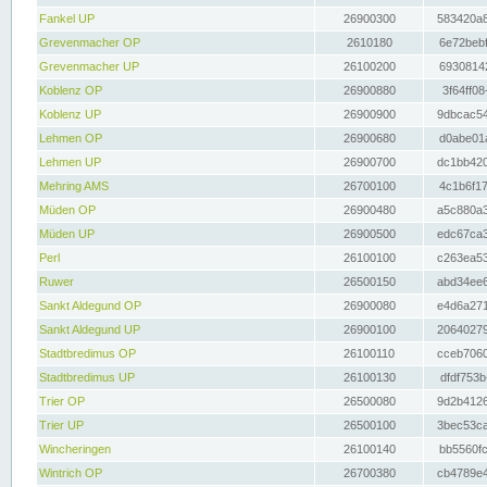
Fankel UP
26900300
583420a8
Grevenmacher OP
2610180
6e72bebf
Grevenmacher UP
26100200
69308142
Koblenz OP
26900880
3f64ff08
Koblenz UP
26900900
9dbcac54
Lehmen OP
26900680
d0abe01a
Lehmen UP
26900700
dc1bb420
Mehring AMS
26700100
4c1b6f17
Müden OP
26900480
a5c880a3
Müden UP
26900500
edc67ca3
Perl
26100100
c263ea53
Ruwer
26500150
abd34ee6
Sankt Aldegund OP
26900080
e4d6a271
Sankt Aldegund UP
26900100
20640279
Stadtbredimus OP
26100110
cceb7060
Stadtbredimus UP
26100130
dfdf753b
Trier OP
26500080
9d2b4126
Trier UP
26500100
3bec53ca
Wincheringen
26100140
bb5560fc
Wintrich OP
26700380
cb4789e4