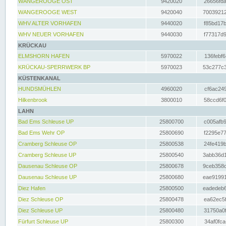
WANGEROOGE OST
9420020
26656fda
WANGEROOGE WEST
9420040
70039212
WHV ALTER VORHAFEN
9440020
f85bd17b
WHV NEUER VORHAFEN
9440030
f77317d9
KRÜCKAU
ELMSHORN HAFEN
5970022
136febf6
KRÜCKAU-SPERRWERK BP
5970023
53c277c3
KÜSTENKANAL
HUNDSMÜHLEN
4960020
cf6ac249
Hilkenbrook
3800010
58ccd6f0
LAHN
Bad Ems Schleuse UP
25800700
c005afb9
Bad Ems Wehr OP
25800690
f2295e77
Cramberg Schleuse OP
25800538
24fe419b
Cramberg Schleuse UP
25800540
3abb36d1
Dausenau Schleuse OP
25800678
9ceb358c
Dausenau Schleuse UP
25800680
eae91991
Diez Hafen
25800500
eadedeb6
Diez Schleuse OP
25800478
ea62ec5f
Diez Schleuse UP
25800480
31750a0f
Fürfurt Schleuse UP
25800300
34af0fca