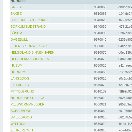
NORDSEE
BAKE A
9510063
e8daa3e2
BAKE Z
9510066
104fdc24
BORKUM FISCHERBALJE
9340020
8727ebfd
BORKUM SÜDSTRAND
9340030
478f21e9
BÜSUM
9510095
5287a3e1
DAGEBÜLL
9570040
6233e901
EIDER-SPERRWERK AP
9530010
04acd7e5
HELGOLAND BINNENHAFEN
9510070
c0ec139b
HELGOLAND SÜDHAFEN
9510075
0d8233b8
HUSUM
9530020
e114aeec
HÖRNUM
9570050
733755fd
LANGEOOG
9390010
a0c1dcb6
LIST AUF SYLT
9570070
5e92d73f
MITTELGRUND
9510132
3ff99b92
NORDERNEY RIFFGAT
9360010
c0244c0e
PELLWORM ANLEGER
9550021
2852b9ab
SCHARHÖRN
9510060
f0197bcf
SPIEKEROOG
9410010
662c4b5e
WITTDÜN
9570010
9c4c11f2
ZEHNERLOCH
9510010
e574d0af