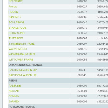
NEUSTADT
9610080
3f0b6b74
Prerow
9650027
7d50c68c
RUDEN
9690077
1fa822e6
SASSNITZ
9670065
9e7b2a4d
SCHLESWIG
9610040
09370c05
STAHLBRODE
9650070
340707f4
STRALSUND
9650043
b9163121
THIESSOW
9670067
d1c9bb3c
TIMMENDORF POEL
9630007
d22c341b
WARNEMÜNDE
9640015
220ff4c6
WISMAR-BAUMHAUS
9630008
95a0ab45
WITTOWER FÄHRE
9670055
4b348b56
ORANIENBURGER KANAL
SACHSENHAUSEN OP
580240
adbd3144
SACHSENHAUSEN UP
581840
0a6fe221
PEENE
AALBUDE
9660009
8ba772ed
ANKLAM
9660001
22fd01e0
DEMMIN
9660007
b7e238e8
JARMEN
9660005
a3328262
POTSDAMER HAVEL