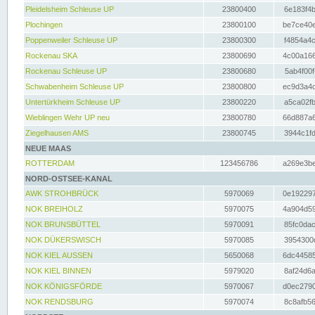
Pleidelsheim Schleuse UP
23800400
6e183f4b
Plochingen
23800100
be7ce40e
Poppenweiler Schleuse UP
23800300
f4854a4c
Rockenau SKA
23800690
4c00a166
Rockenau Schleuse UP
23800680
5ab4f00f
Schwabenheim Schleuse UP
23800800
ec9d3a4d
Untertürkheim Schleuse UP
23800220
a5ca02fb
Wieblingen Wehr UP neu
23800780
66d887a6
Ziegelhausen AMS
23800745
3944c1fd
NEUE MAAS
ROTTERDAM
123456786
a269e3be
NORD-OSTSEE-KANAL
AWK STROHBRÜCK
5970069
0e192297
NOK BREIHOLZ
5970075
4a904d59
NOK BRUNSBÜTTEL
5970091
85fc0dac
NOK DÜKERSWISCH
5970085
3954300d
NOK KIEL AUSSEN
5650068
6dc44585
NOK KIEL BINNEN
5979020
8af24d6a
NOK KÖNIGSFÖRDE
5970067
d0ec2790
NOK RENDSBURG
5970074
8c8afb56