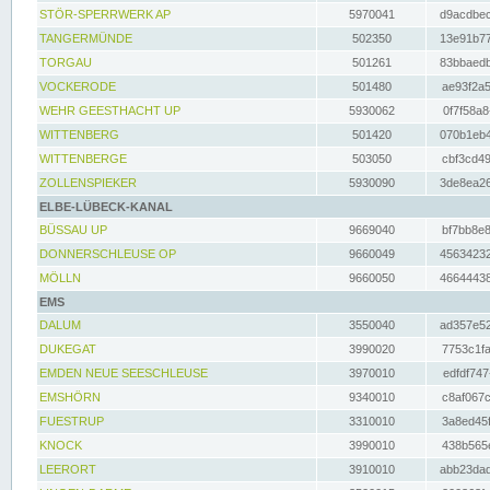
STÖR-SPERRWERK AP
5970041
d9acdbec
TANGERMÜNDE
502350
13e91b77
TORGAU
501261
83bbaedb
VOCKERODE
501480
ae93f2a5
WEHR GEESTHACHT UP
5930062
0f7f58a8
WITTENBERG
501420
070b1eb4
WITTENBERGE
503050
cbf3cd49
ZOLLENSPIEKER
5930090
3de8ea26
ELBE-LÜBECK-KANAL
BÜSSAU UP
9669040
bf7bb8e8
DONNERSCHLEUSE OP
9660049
45634232
MÖLLN
9660050
46644438
EMS
DALUM
3550040
ad357e52
DUKEGAT
3990020
7753c1fa
EMDEN NEUE SEESCHLEUSE
3970010
edfdf747
EMSHÖRN
9340010
c8af067c
FUESTRUP
3310010
3a8ed45f
KNOCK
3990010
438b565e
LEERORT
3910010
abb23dad