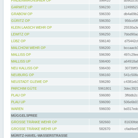
FINDENWIRUNSHIER OP
596410
a5902c55
GARWITZ UP
596230
12499527
GRABOW OP
596330
db4a69b2
GÜRITZ OP
596350
956ce5ff
KLEIN LAASCH WEHR OP
596300
25530a3e
LEWITZ OP
596250
7bbd90ad
LÜBZ OP
596140
d75442cf
MALCHOW WEHR OP
596200
bccaacb3
MALLISS OP
596390
497c29ee
MALLISS UP
596400
a64918a6
NEU KALLISS OP
596430
30739ff3
NEUBURG OP
596160
541c508a
NEUSTADT GLEWE OP
596280
c4381eb3
PARCHIM GÜTE
5961801
3dec3921
PLAU OP
596080
3ffddb2c
PLAU UP
596090
506e6b03
WAREN
596030
bd317edd
MÜGGELSPREE
GROSSE TRÄNKE WEHR OP
582660
81630fdd
GROSSE TRÄNKE WEHR UP
582670
cfad4ee5
MÜRITZ-HAVEL-WASSERSTRASSE