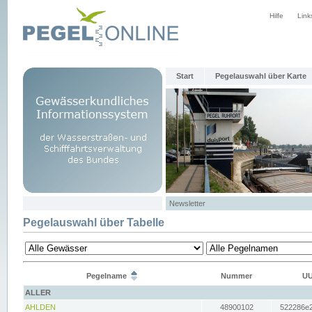
Hilfe
Link
Start
Pegelauswahl über Karte
Newsletter
Pegelauswahl über Tabelle
Pegelname
Nummer
UU
ALLER
AHLDEN
48900102
522286e2