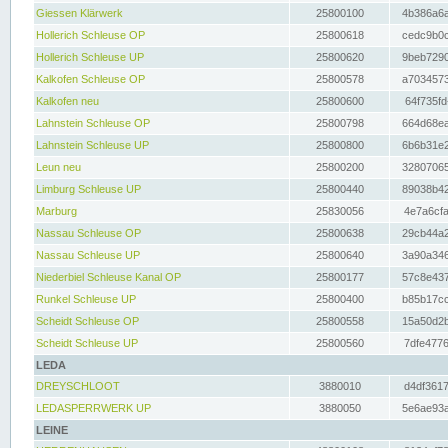
Giessen Klärwerk
25800100
4b386a6a
Hollerich Schleuse OP
25800618
cedc9b0c
Hollerich Schleuse UP
25800620
9beb7290
Kalkofen Schleuse OP
25800578
a7034573
Kalkofen neu
25800600
64f735fd
Lahnstein Schleuse OP
25800798
664d68ea
Lahnstein Schleuse UP
25800800
6b6b31e2
Leun neu
25800200
32807065
Limburg Schleuse UP
25800440
89038b42
Marburg
25830056
4e7a6cfa
Nassau Schleuse OP
25800638
29cb44a2
Nassau Schleuse UP
25800640
3a90a346
Niederbiel Schleuse Kanal OP
25800177
57c8e437
Runkel Schleuse UP
25800400
b85b17cc
Scheidt Schleuse OP
25800558
15a50d2b
Scheidt Schleuse UP
25800560
7dfe4776
LEDA
DREYSCHLOOT
3880010
d4df3617
LEDASPERRWERK UP
3880050
5e6ae93a
LEINE