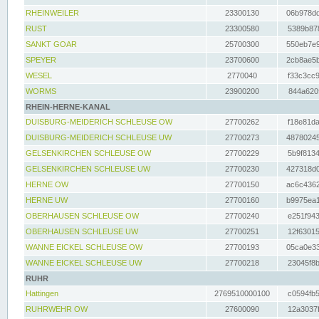
RHEINWEILER
23300130
06b978dd
RUST
23300580
5389b878
SANKT GOAR
25700300
550eb7e9
SPEYER
23700600
2cb8ae5b
WESEL
2770040
f33c3cc9
WORMS
23900200
844a620f
RHEIN-HERNE-KANAL
DUISBURG-MEIDERICH SCHLEUSE OW
27700262
f18e81da
DUISBURG-MEIDERICH SCHLEUSE UW
27700273
48780245
GELSENKIRCHEN SCHLEUSE OW
27700229
5b9f8134
GELSENKIRCHEN SCHLEUSE UW
27700230
427318d0
HERNE OW
27700150
ac6c4362
HERNE UW
27700160
b9975ea1
OBERHAUSEN SCHLEUSE OW
27700240
e251f943
OBERHAUSEN SCHLEUSE UW
27700251
12f63015
WANNE EICKEL SCHLEUSE OW
27700193
05ca0e33
WANNE EICKEL SCHLEUSE UW
27700218
23045f8b
RUHR
Hattingen
2769510000100
c0594fb5
RUHRWEHR OW
27600090
12a3037f