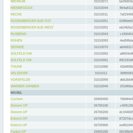
MEHRUM
31010071
be05603a
NIENBRÜGGE
31010044
864a8111
RECKE
31010011
7af19499
RODENBERGER AUE-OST
31010051
6288de60
RODENBERGER AUE-WEST
31010052
eb24b5a3
RUSBEND
31010043
c1f06401
RÜHEN
31010093
4ed5f6da
SEHNDE
31010070
ab0d9117
SÜLFELD OW
31010092
a8604e8f
SÜLFELD UW
31010091
892183d6
THUNE
31010080
42b865fb
VELSDORF
3101012
36f80081
VORSFELDE
31010090
dbb2bb9f
WARBER GRABEN
31010040
2f1080ba
MOSEL
Cochem
26900400
768df4e9
Detzem OP
26700180
c40912fd
Detzem UP
26700200
dc344605
Enkirch OP
26700880
87207dcd
Enkirch UP
26700900
ee861944
Fankel OP
26900280
68198b48