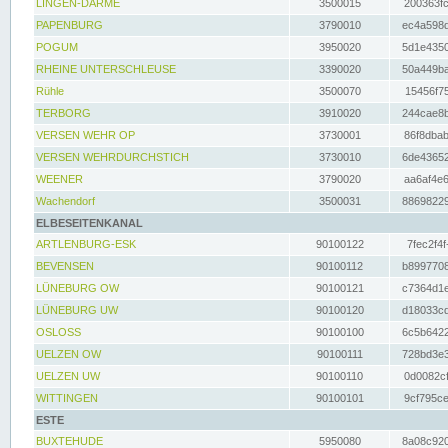
LINGEN-DARME
3500015
200363fc
PAPENBURG
3790010
ec4a598d
POGUM
3950020
5d1e4350
RHEINE UNTERSCHLEUSE
3390020
50a449ba
Rühle
3500070
15456f75
TERBORG
3910020
244cae8b
VERSEN WEHR OP
3730001
86f8dbab
VERSEN WEHRDURCHSTICH
3730010
6de43652
WEENER
3790020
aa6af4e6
Wachendorf
3500031
88698229
ELBESEITENKANAL
ARTLENBURG-ESK
90100122
7fec2f4f
BEVENSEN
90100112
b8997708
LÜNEBURG OW
90100121
c7364d1e
LÜNEBURG UW
90100120
d18033cd
OSLOSS
90100100
6c5b6422
UELZEN OW
90100111
728bd3e3
UELZEN UW
90100110
0d0082cf
WITTINGEN
90100101
9cf795ce
ESTE
BUXTEHUDE
5950080
8a08c920