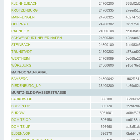
KLEINHEUBACH
24700200
355b02d2
KROTZENBURG
24700335
27eed51b
MAINFLINGEN
24700325
4627475d
OBERNAU
24700302
3c7cfb10
RAUNHEIM
24900108
db1684c1
SCHWEINFURT NEUER HAFEN
24300304
42ecae60
STEINBACH
24500100
1ed983c3
TRUNSTADT
24300202
a77aad00
WERTHEIM
24709089
0e065a22
WÜRZBURG
24300600
915d76e1
MAIN-DONAU-KANAL
BAMBERG
24300042
ff02f181
RIEDENBURG_UP
13409200
4a69e82e
MÜRITZ-ELDE-WASSERSTRASSE
BARKOW OP
596100
06d86c6b
BOBZIN OP
596120
faefa284
BUROW
5961601
a68cf527
DÖMITZ OP
596450
ec8188ee
DÖMITZ UP
596460
ad3a51da
ELDENA OP
596370
0fab94c7