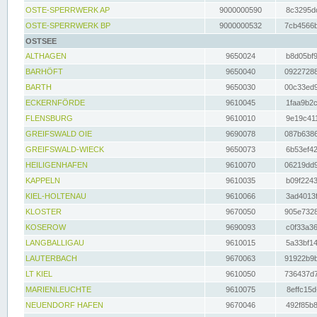
OSTE-SPERRWERK AP
9000000590
8c3295dc
OSTE-SPERRWERK BP
9000000532
7cb4566b
OSTSEE
ALTHAGEN
9650024
b8d05bf9
BARHÖFT
9650040
09227288
BARTH
9650030
00c33ed9
ECKERNFÖRDE
9610045
1faa9b2c
FLENSBURG
9610010
9e19c411
GREIFSWALD OIE
9690078
087b6386
GREIFSWALD-WIECK
9650073
6b53ef42
HEILIGENHAFEN
9610070
06219dd9
KAPPELN
9610035
b09f2243
KIEL-HOLTENAU
9610066
3ad4013f
KLOSTER
9670050
905e7328
KOSEROW
9690093
c0f33a36
LANGBALLIGAU
9610015
5a33bf14
LAUTERBACH
9670063
91922b9b
LT KIEL
9610050
736437d7
MARIENLEUCHTE
9610075
8effc15d
NEUENDORF HAFEN
9670046
492f85b8