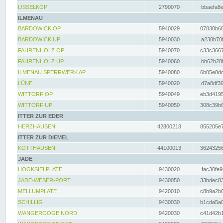
IJSSELKOP
2790070
bbaefa8e
ILMENAU
BARDOWICK OP
5940029
07830b68
BARDOWICK UP
5940030
a238b70f
FAHRENHOLZ OP
5940070
c33c3667
FAHRENHOLZ UP
5940060
bb62b28f
ILMENAU SPERRWERK AP
5940080
6b05e8dc
LÜNE
5940020
d7a8df36
WITTORF OP
5940049
eb3d4195
WITTORF UP
5940050
308c39b6
ITTER ZUR EDER
HERZHAUSEN
42800218
855205e7
ITTER ZUR DIEMEL
KOTTHAUSEN
44100013
36243256
JADE
HOOKSIELPLATE
9430020
fac30fe9
JADE-WESER-PORT
9430050
33bdec83
MELLUMPLATE
9420010
c8b9a2b6
SCHILLIG
9430030
b1cda5a0
WANGEROOGE NORD
9420030
c41d42b1