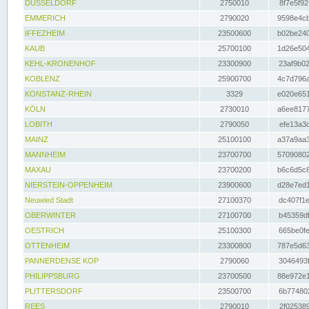
DÜSSELDORF
2750010
8f7e5f92
EMMERICH
2790020
9598e4cb
IFFEZHEIM
23500600
b02be240
KAUB
25700100
1d26e504
KEHL-KRONENHOF
23300900
23af9b02
KOBLENZ
25900700
4c7d796a
KONSTANZ-RHEIN
3329
e020e651
KÖLN
2730010
a6ee8177
LOBITH
2790050
efe13a3d
MAINZ
25100100
a37a9aa3
MANNHEIM
23700700
57090802
MAXAU
23700200
b6c6d5c8
NIERSTEIN-OPPENHEIM
23900600
d28e7ed1
Neuwied Stadt
27100370
dc407f1e
OBERWINTER
27100700
b45359df
OESTRICH
25100300
665be0fe
OTTENHEIM
23300800
787e5d63
PANNERDENSE KOP
2790060
3046493f
PHILIPPSBURG
23700500
88e972e1
PLITTERSDORF
23500700
6b774802
REES
2790010
2f025389