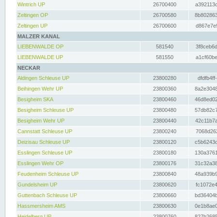
Wintrich UP
26700400
a392113c
Zeltingen OP
26700580
8b802863
Zeltingen UP
26700600
d867e7e9
MALZER KANAL
LIEBENWALDE OP
581540
3f8ceb6d
LIEBENWALDE UP
581550
a1cf60be
NECKAR
Aldingen Schleuse UP
23800280
dfdfb4ff
Beihingen Wehr UP
23800360
8a2e3048
Besigheim SKA
23800460
46d8ed02
Besigheim Schleuse UP
23800480
57db82c7
Besigheim Wehr UP
23800440
42c11b7a
Cannstatt Schleuse UP
23800240
7068d262
Deizisau Schleuse UP
23800120
c5b6243d
Esslingen Schleuse UP
23800180
130a3761
Esslingen Wehr OP
23800176
31c32a38
Feudenheim Schleuse UP
23800840
48a939b9
Gundelsheim UP
23800620
fc1072e4
Guttenbach Schleuse UP
23800660
bd36404b
Hassmersheim AMS
23800630
0e1b8ae0
Heidelberg UP
23800760
827b2685