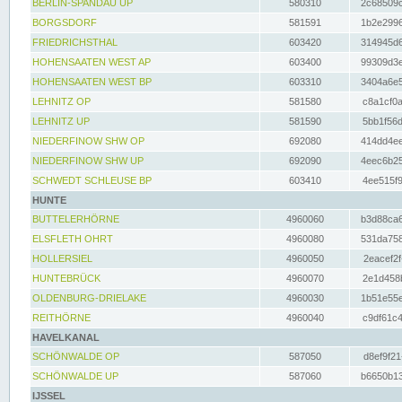
BERLIN-SPANDAU UP
580310
2c68509c
BORGSDORF
581591
1b2e2996
FRIEDRICHSTHAL
603420
314945d6
HOHENSAATEN WEST AP
603400
99309d3e
HOHENSAATEN WEST BP
603310
3404a6e5
LEHNITZ OP
581580
c8a1cf0a
LEHNITZ UP
581590
5bb1f56d
NIEDERFINOW SHW OP
692080
414dd4ee
NIEDERFINOW SHW UP
692090
4eec6b25
SCHWEDT SCHLEUSE BP
603410
4ee515f9
HUNTE
BUTTELERHÖRNE
4960060
b3d88ca6
ELSFLETH OHRT
4960080
531da758
HOLLERSIEL
4960050
2eacef2f
HUNTEBRÜCK
4960070
2e1d458b
OLDENBURG-DRIELAKE
4960030
1b51e55e
REITHÖRNE
4960040
c9df61c4
HAVELKANAL
SCHÖNWALDE OP
587050
d8ef9f21
SCHÖNWALDE UP
587060
b6650b13
IJSSEL