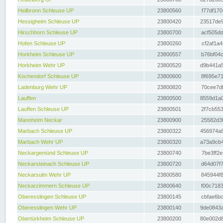
Heilbronn Schleuse UP
23800560
f77df170
Hessigheim Schleuse UP
23800420
23517de9
Hirschhorn Schleuse UP
23800700
acf505dd
Hofen Schleuse UP
23800260
cf2af1a4
Horkheim Schleuse UP
23800557
b76bf04c
Horkheim Wehr UP
23800520
d9b441a5
Kochendorf Schleuse UP
23800600
8f695e71
Ladenburg Wehr UP
23800820
70cee7df
Lauffen
23800500
8559d1a0
Lauffen Schleuse UP
23800501
2f7cb553
Mannheim Neckar
23800900
25582d3f
Marbach Schleuse UP
23800322
456974a8
Marbach Wehr UP
23800320
a73a9cb4
Neckargemünd Schleuse UP
23800740
7be3ff2e
Neckarsteinach Schleuse UP
23800720
d64d07f7
Neckarsulm Wehr UP
23800580
845944f8
Neckarzimmern Schleuse UP
23800640
f00c7183
Oberesslingen Schleuse UP
23800145
cbfae6bc
Oberesslingen Wehr UP
23800140
9de0843a
Obertürkheim Schleuse UP
23800200
80e002d8