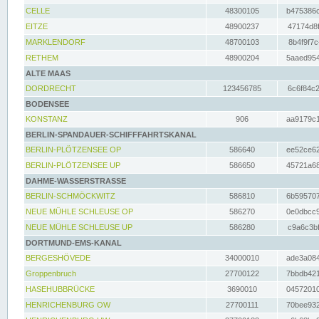
CELLE
48300105
b475386c
EITZE
48900237
47174d8f
MARKLENDORF
48700103
8b4f9f7c
RETHEM
48900204
5aaed954
ALTE MAAS
DORDRECHT
123456785
6c6f84c2
BODENSEE
KONSTANZ
906
aa9179c1
BERLIN-SPANDAUER-SCHIFFFAHRTSKANAL
BERLIN-PLÖTZENSEE OP
586640
ee52ce62
BERLIN-PLÖTZENSEE UP
586650
45721a68
DAHME-WASSERSTRASSE
BERLIN-SCHMÖCKWITZ
586810
6b595707
NEUE MÜHLE SCHLEUSE OP
586270
0e0dbcc9
NEUE MÜHLE SCHLEUSE UP
586280
c9a6c3bf
DORTMUND-EMS-KANAL
BERGESHÖVEDE
34000010
ade3a084
Groppenbruch
27700122
7bbdb421
HASEHUBBRÜCKE
3690010
04572010
HENRICHENBURG OW
27700111
70bee932