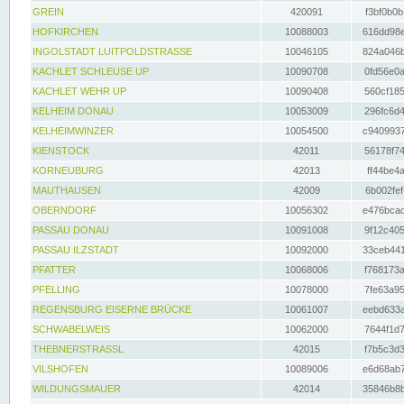
GREIN
420091
f3bf0b0b
HOFKIRCHEN
10088003
616dd98e
INGOLSTADT LUITPOLDSTRASSE
10046105
824a046b
KACHLET SCHLEUSE UP
10090708
0fd56e0a
KACHLET WEHR UP
10090408
560cf185
KELHEIM DONAU
10053009
296fc6d4
KELHEIMWINZER
10054500
c9409937
KIENSTOCK
42011
56178f74
KORNEUBURG
42013
ff44be4a
MAUTHAUSEN
42009
6b002fef
OBERNDORF
10056302
e476bcad
PASSAU DONAU
10091008
9f12c405
PASSAU ILZSTADT
10092000
33ceb441
PFATTER
10068006
f768173a
PFELLING
10078000
7fe63a95
REGENSBURG EISERNE BRÜCKE
10061007
eebd633a
SCHWABELWEIS
10062000
7644f1d7
THEBNERSTRASSL
42015
f7b5c3d3
VILSHOFEN
10089006
e6d68ab7
WILDUNGSMAUER
42014
35846b8b