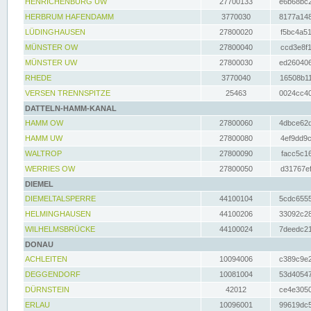
HENRICHENBURG UW
27700133
e6b68bc2
HERBRUM HAFENDAMM
3770030
8177a148
LÜDINGHAUSEN
27800020
f5bc4a51
MÜNSTER OW
27800040
ccd3e8f1
MÜNSTER UW
27800030
ed260406
RHEDE
3770040
16508b11
VERSEN TRENNSPITZE
25463
0024cc40
DATTELN-HAMM-KANAL
HAMM OW
27800060
4dbce62d
HAMM UW
27800080
4ef9dd9c
WALTROP
27800090
facc5c16
WERRIES OW
27800050
d31767ef
DIEMEL
DIEMELTALSPERRE
44100104
5cdc6555
HELMINGHAUSEN
44100206
33092c28
WILHELMSBRÜCKE
44100024
7deedc21
DONAU
ACHLEITEN
10094006
c389c9e2
DEGGENDORF
10081004
53d40547
DÜRNSTEIN
42012
ce4e3050
ERLAU
10096001
99619dc5