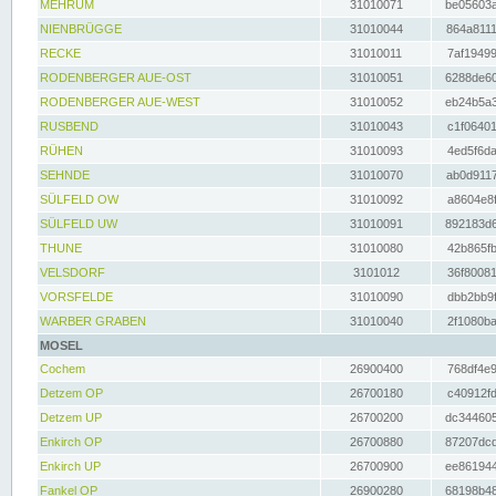
MEHRUM
31010071
be05603a
NIENBRÜGGE
31010044
864a8111
RECKE
31010011
7af19499
RODENBERGER AUE-OST
31010051
6288de60
RODENBERGER AUE-WEST
31010052
eb24b5a3
RUSBEND
31010043
c1f06401
RÜHEN
31010093
4ed5f6da
SEHNDE
31010070
ab0d9117
SÜLFELD OW
31010092
a8604e8f
SÜLFELD UW
31010091
892183d6
THUNE
31010080
42b865fb
VELSDORF
3101012
36f80081
VORSFELDE
31010090
dbb2bb9f
WARBER GRABEN
31010040
2f1080ba
MOSEL
Cochem
26900400
768df4e9
Detzem OP
26700180
c40912fd
Detzem UP
26700200
dc344605
Enkirch OP
26700880
87207dcd
Enkirch UP
26700900
ee861944
Fankel OP
26900280
68198b48