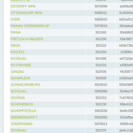
OSTERIFF MPM
5970096
eb90bd3f
OTTERNDORF MPM
5990011
5140295e
OVER
5950010
b02ce5c0
PINNAU-SPERRWERK AP
5970019
391bbba5
PIRNA
501040
85d686f1
PRETZSCH-MAUKEN
501330
f3dc8f07
RIESA
501110
b04b739d
ROGÄTZ
502250
133f0f6c
ROSSLAU
501490
e97116a4
ROTHENSEE
502210
e30f2e83
SANDAU
502430
f4c55f77
SCHARLEUK
503030
e32b0a28
SCHNACKENBURG
5910010
550e3885
SCHULAU
5950090
f3c6ee73
SCHÖNA
501010
7cb7461b
SCHÖNEBECK
502130
90bcb315
SCHÖPFSTELLE
5952030
fed4c295
SEEMANNSHÖFT
5952060
816affba
STADERSAND
5970013
80f0fc4d
STORKAU
502370
de4cc1db