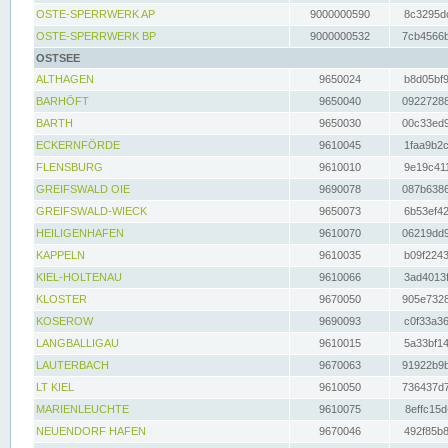
OSTE-SPERRWERK AP
9000000590
8c3295dc
OSTE-SPERRWERK BP
9000000532
7cb4566b
OSTSEE
ALTHAGEN
9650024
b8d05bf9
BARHÖFT
9650040
09227288
BARTH
9650030
00c33ed9
ECKERNFÖRDE
9610045
1faa9b2c
FLENSBURG
9610010
9e19c411
GREIFSWALD OIE
9690078
087b6386
GREIFSWALD-WIECK
9650073
6b53ef42
HEILIGENHAFEN
9610070
06219dd9
KAPPELN
9610035
b09f2243
KIEL-HOLTENAU
9610066
3ad4013f
KLOSTER
9670050
905e7328
KOSEROW
9690093
c0f33a36
LANGBALLIGAU
9610015
5a33bf14
LAUTERBACH
9670063
91922b9b
LT KIEL
9610050
736437d7
MARIENLEUCHTE
9610075
8effc15d
NEUENDORF HAFEN
9670046
492f85b8