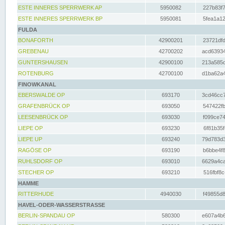
ESTE INNERES SPERRWERK AP
5950082
227b83f7
ESTE INNERES SPERRWERK BP
5950081
5fea1a12
FULDA
BONAFORTH
42900201
23721dfd
GREBENAU
42700202
acd63934
GUNTERSHAUSEN
42900100
213a585d
ROTENBURG
42700100
d1ba62a4
FINOWKANAL
EBERSWALDE OP
693170
3cd46cc7
GRAFENBRÜCK OP
693050
547422fb
LEESENBRÜCK OP
693030
f099ce74
LIEPE OP
693230
6f81b35f
LIEPE UP
693240
79d783d3
RAGÖSE OP
693190
b6bbe4f8
RUHLSDORF OP
693010
6629a4ca
STECHER OP
693210
516fbf8c
HAMME
RITTERHUDE
4940030
f49855d8
HAVEL-ODER-WASSERSTRASSE
BERLIN-SPANDAU OP
580300
e607a4b6