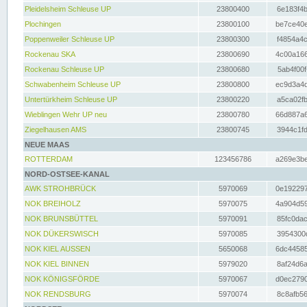
Pleidelsheim Schleuse UP
23800400
6e183f4b
Plochingen
23800100
be7ce40e
Poppenweiler Schleuse UP
23800300
f4854a4c
Rockenau SKA
23800690
4c00a166
Rockenau Schleuse UP
23800680
5ab4f00f
Schwabenheim Schleuse UP
23800800
ec9d3a4d
Untertürkheim Schleuse UP
23800220
a5ca02fb
Wieblingen Wehr UP neu
23800780
66d887a6
Ziegelhausen AMS
23800745
3944c1fd
NEUE MAAS
ROTTERDAM
123456786
a269e3be
NORD-OSTSEE-KANAL
AWK STROHBRÜCK
5970069
0e192297
NOK BREIHOLZ
5970075
4a904d59
NOK BRUNSBÜTTEL
5970091
85fc0dac
NOK DÜKERSWISCH
5970085
3954300d
NOK KIEL AUSSEN
5650068
6dc44585
NOK KIEL BINNEN
5979020
8af24d6a
NOK KÖNIGSFÖRDE
5970067
d0ec2790
NOK RENDSBURG
5970074
8c8afb56