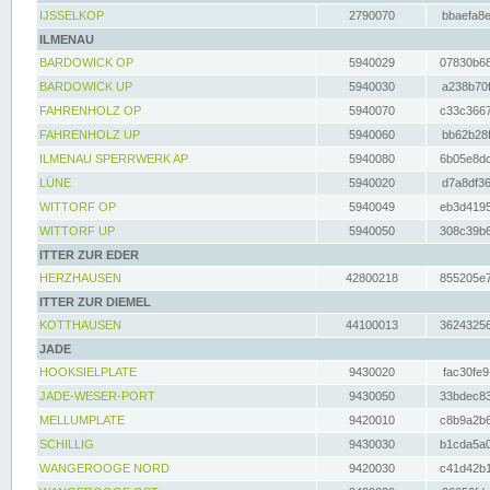
IJSSELKOP
2790070
bbaefa8e
ILMENAU
BARDOWICK OP
5940029
07830b68
BARDOWICK UP
5940030
a238b70f
FAHRENHOLZ OP
5940070
c33c3667
FAHRENHOLZ UP
5940060
bb62b28f
ILMENAU SPERRWERK AP
5940080
6b05e8dc
LÜNE
5940020
d7a8df36
WITTORF OP
5940049
eb3d4195
WITTORF UP
5940050
308c39b6
ITTER ZUR EDER
HERZHAUSEN
42800218
855205e7
ITTER ZUR DIEMEL
KOTTHAUSEN
44100013
36243256
JADE
HOOKSIELPLATE
9430020
fac30fe9
JADE-WESER-PORT
9430050
33bdec83
MELLUMPLATE
9420010
c8b9a2b6
SCHILLIG
9430030
b1cda5a0
WANGEROOGE NORD
9420030
c41d42b1