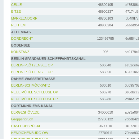
CELLE
48300105
b475386c
EITZE
48900237
47174d8f
MARKLENDORF
48700103
8b4f9f7c
RETHEM
48900204
5aaed954
ALTE MAAS
DORDRECHT
123456785
6c6f84c2
BODENSEE
KONSTANZ
906
aa9179c1
BERLIN-SPANDAUER-SCHIFFFAHRTSKANAL
BERLIN-PLÖTZENSEE OP
586640
ee52ce62
BERLIN-PLÖTZENSEE UP
586650
45721a68
DAHME-WASSERSTRASSE
BERLIN-SCHMÖCKWITZ
586810
6b595707
NEUE MÜHLE SCHLEUSE OP
586270
0e0dbcc9
NEUE MÜHLE SCHLEUSE UP
586280
c9a6c3bf
DORTMUND-EMS-KANAL
BERGESHÖVEDE
34000010
ade3a084
Groppenbruch
27700122
7bbdb421
HASEHUBBRÜCKE
3690010
04572010
HENRICHENBURG OW
27700111
70bee932