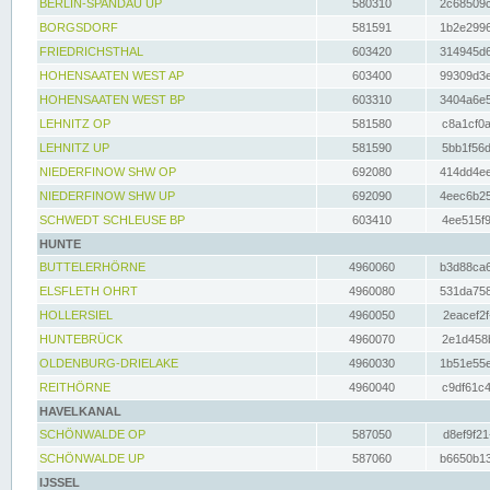
BERLIN-SPANDAU UP
580310
2c68509c
BORGSDORF
581591
1b2e2996
FRIEDRICHSTHAL
603420
314945d6
HOHENSAATEN WEST AP
603400
99309d3e
HOHENSAATEN WEST BP
603310
3404a6e5
LEHNITZ OP
581580
c8a1cf0a
LEHNITZ UP
581590
5bb1f56d
NIEDERFINOW SHW OP
692080
414dd4ee
NIEDERFINOW SHW UP
692090
4eec6b25
SCHWEDT SCHLEUSE BP
603410
4ee515f9
HUNTE
BUTTELERHÖRNE
4960060
b3d88ca6
ELSFLETH OHRT
4960080
531da758
HOLLERSIEL
4960050
2eacef2f
HUNTEBRÜCK
4960070
2e1d458b
OLDENBURG-DRIELAKE
4960030
1b51e55e
REITHÖRNE
4960040
c9df61c4
HAVELKANAL
SCHÖNWALDE OP
587050
d8ef9f21
SCHÖNWALDE UP
587060
b6650b13
IJSSEL