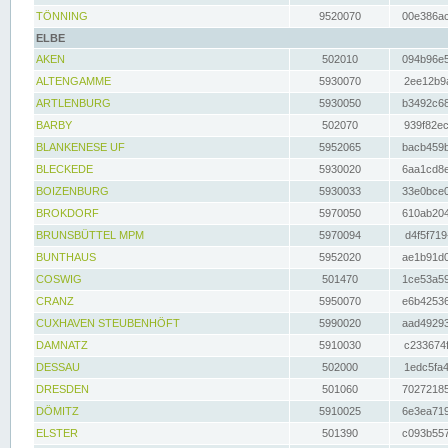
TÖNNING
9520070
00e386ac
ELBE
AKEN
502010
094b96e5
ALTENGAMME
5930070
2ee12b9a
ARTLENBURG
5930050
b3492c68
BARBY
502070
939f82ec
BLANKENESE UF
5952065
bacb459b
BLECKEDE
5930020
6aa1cd8e
BOIZENBURG
5930033
33e0bce0
BROKDORF
5970050
610ab204
BRUNSBÜTTEL MPM
5970094
d4f5f719
BUNTHAUS
5952020
ae1b91d0
COSWIG
501470
1ce53a59
CRANZ
5950070
e6b42536
CUXHAVEN STEUBENHÖFT
5990020
aad49293
DAMNATZ
5910030
c233674f
DESSAU
502000
1edc5fa4
DRESDEN
501060
70272185
DÖMITZ
5910025
6e3ea719
ELSTER
501390
c093b557