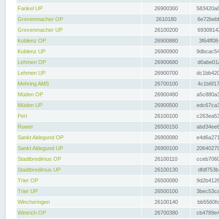
Fankel UP
26900300
583420a8
Grevenmacher OP
2610180
6e72bebf
Grevenmacher UP
26100200
69308142
Koblenz OP
26900880
3f64ff08
Koblenz UP
26900900
9dbcac54
Lehmen OP
26900680
d0abe01a
Lehmen UP
26900700
dc1bb420
Mehring AMS
26700100
4c1b6f17
Müden OP
26900480
a5c880a3
Müden UP
26900500
edc67ca3
Perl
26100100
c263ea53
Ruwer
26500150
abd34ee6
Sankt Aldegund OP
26900080
e4d6a271
Sankt Aldegund UP
26900100
20640279
Stadtbredimus OP
26100110
cceb7060
Stadtbredimus UP
26100130
dfdf753b
Trier OP
26500080
9d2b4126
Trier UP
26500100
3bec53ca
Wincheringen
26100140
bb5560fc
Wintrich OP
26700380
cb4789e4