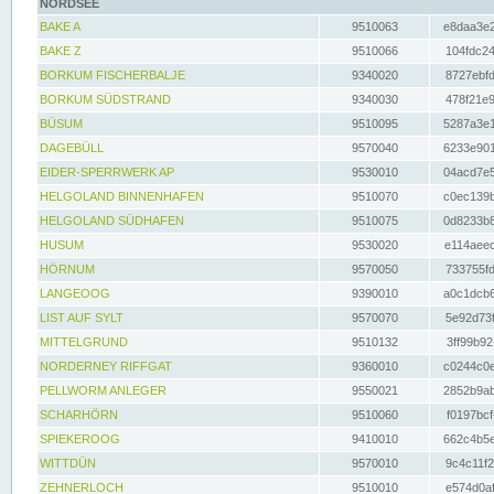
NORDSEE
BAKE A
9510063
e8daa3e2
BAKE Z
9510066
104fdc24
BORKUM FISCHERBALJE
9340020
8727ebfd
BORKUM SÜDSTRAND
9340030
478f21e9
BÜSUM
9510095
5287a3e1
DAGEBÜLL
9570040
6233e901
EIDER-SPERRWERK AP
9530010
04acd7e5
HELGOLAND BINNENHAFEN
9510070
c0ec139b
HELGOLAND SÜDHAFEN
9510075
0d8233b8
HUSUM
9530020
e114aeec
HÖRNUM
9570050
733755fd
LANGEOOG
9390010
a0c1dcb6
LIST AUF SYLT
9570070
5e92d73f
MITTELGRUND
9510132
3ff99b92
NORDERNEY RIFFGAT
9360010
c0244c0e
PELLWORM ANLEGER
9550021
2852b9ab
SCHARHÖRN
9510060
f0197bcf
SPIEKEROOG
9410010
662c4b5e
WITTDÜN
9570010
9c4c11f2
ZEHNERLOCH
9510010
e574d0af