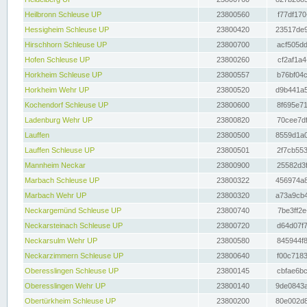
Heilbronn Schleuse UP
23800560
f77df170
Hessigheim Schleuse UP
23800420
23517de9
Hirschhorn Schleuse UP
23800700
acf505dd
Hofen Schleuse UP
23800260
cf2af1a4
Horkheim Schleuse UP
23800557
b76bf04c
Horkheim Wehr UP
23800520
d9b441a5
Kochendorf Schleuse UP
23800600
8f695e71
Ladenburg Wehr UP
23800820
70cee7df
Lauffen
23800500
8559d1a0
Lauffen Schleuse UP
23800501
2f7cb553
Mannheim Neckar
23800900
25582d3f
Marbach Schleuse UP
23800322
456974a8
Marbach Wehr UP
23800320
a73a9cb4
Neckargemünd Schleuse UP
23800740
7be3ff2e
Neckarsteinach Schleuse UP
23800720
d64d07f7
Neckarsulm Wehr UP
23800580
845944f8
Neckarzimmern Schleuse UP
23800640
f00c7183
Oberesslingen Schleuse UP
23800145
cbfae6bc
Oberesslingen Wehr UP
23800140
9de0843a
Obertürkheim Schleuse UP
23800200
80e002d8