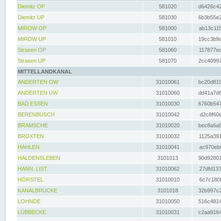
Diemitz OP
581020
d6426c42
Diemitz UP
581030
6b3b55e2
MIROW OP
581000
ab13c115
MIROW UP
581010
19cc3b9a
Strasen OP
581060
117877ec
Strasen UP
581070
2cc40997
MITTELLANDKANAL
ANDERTEN OW
31010061
bc20d819
ANDERTEN UW
31010060
dd41a7d6
BAD ESSEN
31010030
6760b547
BERENBUSCH
31010042
d2c8f60e
BRAMSCHE
31010020
bec8a6a5
BROXTEN
31010032
1125a391
HAHLEN
31010041
ac970eb0
HALDENSLEBEN
3101013
90d92801
HANN. LIST
31010062
27dfd137
HÖRSTEL
31010010
6c7c180f
KANALBRÜCKE
3101018
32b997c2
LOHNDE
31010050
516c4814
LÜBBECKE
31010031
c2aa9164