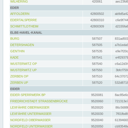
WILHERING
420061
aec23fd6
EDER
AFFOLDERN
42800502
ab9d5a42
EDERTALSPERRE
42800310
c6e9f744
SCHMITTLOTHEIM
42800309
d2155fa6
ELBE-HAVEL-KANAL
BURG
587507
831ad501
DETERSHAGEN
587505
a7b1eda9
GENTHIN
587535
e9e7f20c
KADE
587541
e4f29379
WUSTERWITZ OP
587540
c6a12d34
WUSTERWITZ UP
587550
3bfcf759
ZERBEN OP
587510
64c37072
ZERBEN UP
587520
532d8718
EIDER
EIDER-SPERRWERK BP
9520081
8ac85e6c
FRIEDRICHSTADT STRASSENBRÜCKE
9520060
721313e7
LEXFÄHRE OBERWASSER
9520020
86c5688f
LEXFÄHRE UNTERWASSER
9520030
7f01fbd8
NORDFELD OBERWASSER
9520040
61394669
NORDFELD UNTERWASSER
9520050
cb93548e