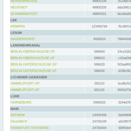
HERRENHAUSEN
48800108
8134af78
NEUSTADT
48800200
dda39817
SCHWARMSTEDT
48800301
8e16bd66
LEK
KRIMPEN
123456784
f5c96f13
LESUM
WASSERHORST
4930010
76844306
LANDWEHRKANAL
BERLIN-OBERSCHLEUSE OP
586600
24ce3282
BERLIN-OBERSCHLEUSE UP
586610
c42ad3df
BERLIN-UNTERSCHLEUSE OP
586620
503ad891
BERLIN-UNTERSCHLEUSE UP
586630
d198c901
LYCHENER GEWÄSSER
HIMMELPFORT OP
581110
bcdfa310
HIMMELPFORT UP
581120
9592d736
LÜHE
HORNEBURG
5960020
3244d787
MAIN
ASTHEIM
24300406
3de69bf8
FAULBACH
24700109
a919f57f
FRANKFURT OSTHAFEN
24700404
66ff3eb4