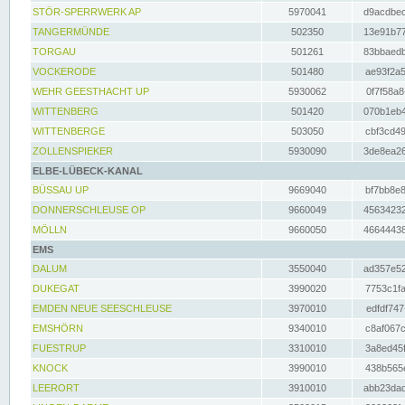
STÖR-SPERRWERK AP
5970041
d9acdbec
TANGERMÜNDE
502350
13e91b77
TORGAU
501261
83bbaedb
VOCKERODE
501480
ae93f2a5
WEHR GEESTHACHT UP
5930062
0f7f58a8
WITTENBERG
501420
070b1eb4
WITTENBERGE
503050
cbf3cd49
ZOLLENSPIEKER
5930090
3de8ea26
ELBE-LÜBECK-KANAL
BÜSSAU UP
9669040
bf7bb8e8
DONNERSCHLEUSE OP
9660049
45634232
MÖLLN
9660050
46644438
EMS
DALUM
3550040
ad357e52
DUKEGAT
3990020
7753c1fa
EMDEN NEUE SEESCHLEUSE
3970010
edfdf747
EMSHÖRN
9340010
c8af067c
FUESTRUP
3310010
3a8ed45f
KNOCK
3990010
438b565e
LEERORT
3910010
abb23dad