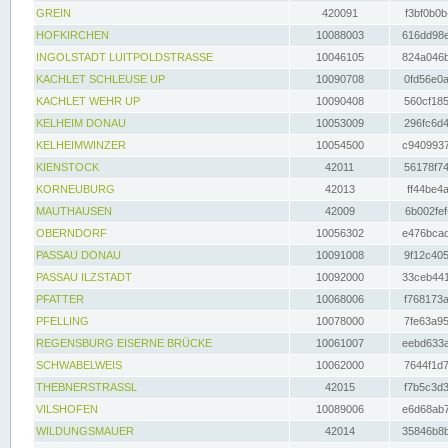
GREIN
420091
f3bf0b0b
HOFKIRCHEN
10088003
616dd98e
INGOLSTADT LUITPOLDSTRASSE
10046105
824a046b
KACHLET SCHLEUSE UP
10090708
0fd56e0a
KACHLET WEHR UP
10090408
560cf185
KELHEIM DONAU
10053009
296fc6d4
KELHEIMWINZER
10054500
c9409937
KIENSTOCK
42011
56178f74
KORNEUBURG
42013
ff44be4a
MAUTHAUSEN
42009
6b002fef
OBERNDORF
10056302
e476bcad
PASSAU DONAU
10091008
9f12c405
PASSAU ILZSTADT
10092000
33ceb441
PFATTER
10068006
f768173a
PFELLING
10078000
7fe63a95
REGENSBURG EISERNE BRÜCKE
10061007
eebd633a
SCHWABELWEIS
10062000
7644f1d7
THEBNERSTRASSL
42015
f7b5c3d3
VILSHOFEN
10089006
e6d68ab7
WILDUNGSMAUER
42014
35846b8b