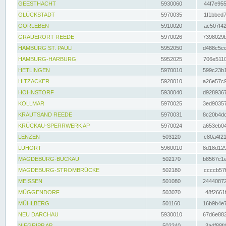
GEESTHACHT
5930060
44f7e955
GLÜCKSTADT
5970035
1f1bbed7
GORLEBEN
5910020
ac507f42
GRAUERORT REEDE
5970026
7398029b
HAMBURG ST. PAULI
5952050
d488c5cc
HAMBURG-HARBURG
5952025
706e5110
HETLINGEN
5970010
599c23b1
HITZACKER
5920010
a26e57c9
HOHNSTORF
5930040
d9289367
KOLLMAR
5970025
3ed90357
KRAUTSAND REEDE
5970031
8c20b4dc
KRÜCKAU-SPERRWERK AP
5970024
a653eb04
LENZEN
503120
c80a4f21
LÜHORT
5960010
8d18d129
MAGDEBURG-BUCKAU
502170
b8567c1e
MAGDEBURG-STROMBRÜCKE
502180
ccccb57f
MEISSEN
501080
24440872
MÜGGENDORF
503070
48f2661f
MÜHLBERG
501160
16b9b4e7
NEU DARCHAU
5930010
67d6e882
NIEGRIPP AP
502240
3adf88fd