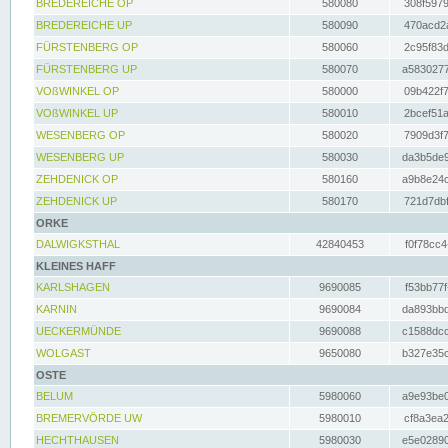
BREDEREICHE OP
580080
308f5979
BREDEREICHE UP
580090
470acd2a
FÜRSTENBERG OP
580060
2c95f83d
FÜRSTENBERG UP
580070
a5830277
VOßWINKEL OP
580000
09b422f7
VOßWINKEL UP
580010
2bcef51a
WESENBERG OP
580020
7909d3f7
WESENBERG UP
580030
da3b5de9
ZEHDENICK OP
580160
a9b8e24c
ZEHDENICK UP
580170
721d7dbf
ORKE
DALWIGKSTHAL
42840453
f0f78cc4
KLEINES HAFF
KARLSHAGEN
9690085
f53bb77f
KARNIN
9690084
da893bbd
UECKERMÜNDE
9690088
c1588dcc
WOLGAST
9650080
b327e35c
OSTE
BELUM
5980060
a9e93be0
BREMERVÖRDE UW
5980010
cf8a3ea2
HECHTHAUSEN
5980030
e5e02890