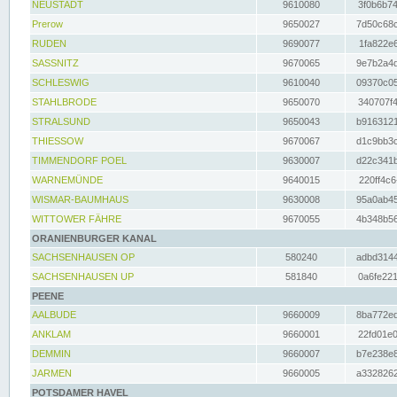
NEUSTADT
9610080
3f0b6b74
Prerow
9650027
7d50c68c
RUDEN
9690077
1fa822e6
SASSNITZ
9670065
9e7b2a4d
SCHLESWIG
9610040
09370c05
STAHLBRODE
9650070
340707f4
STRALSUND
9650043
b9163121
THIESSOW
9670067
d1c9bb3c
TIMMENDORF POEL
9630007
d22c341b
WARNEMÜNDE
9640015
220ff4c6
WISMAR-BAUMHAUS
9630008
95a0ab45
WITTOWER FÄHRE
9670055
4b348b56
ORANIENBURGER KANAL
SACHSENHAUSEN OP
580240
adbd3144
SACHSENHAUSEN UP
581840
0a6fe221
PEENE
AALBUDE
9660009
8ba772ed
ANKLAM
9660001
22fd01e0
DEMMIN
9660007
b7e238e8
JARMEN
9660005
a3328262
POTSDAMER HAVEL