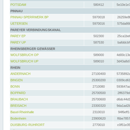
POTSDAM
580412
5e10e1e7
PINNAU
PINNAU-SPERRWERK BP
5970018
26259e8f
UETERSEN
5970016
575da86f
PAREYER VERBINDUNGSKANAL
PAREY EP
502300
25ca1bef
PAREY UP
587530
bafddcbf
RHEINSBERGER GEWÄSSER
WOLFSBRUCH OP
589000
4d00c13e
WOLFSBRUCH UP
589010
3d43a8d7
RHEIN
ANDERNACH
27100400
5735892a
BINGEN
25300200
0309cd61
BONN
2710080
593647aa
BOPPARD
25700500
2ff6379d
BRAUBACH
25700600
d6dc44d1
BREISACH
23300320
9da1ad2b
Basel-Rheinhalle
2310010
94f6eff1
Bodenheim
23900620
f6be7857
DUISBURG-RUHRORT
2770010
c0f51e35