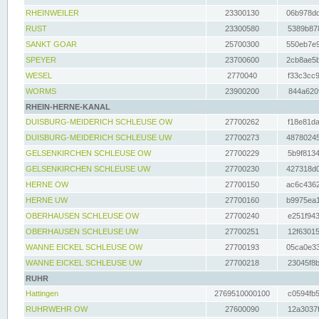
RHEINWEILER
23300130
06b978dd
RUST
23300580
5389b878
SANKT GOAR
25700300
550eb7e9
SPEYER
23700600
2cb8ae5b
WESEL
2770040
f33c3cc9
WORMS
23900200
844a620f
RHEIN-HERNE-KANAL
DUISBURG-MEIDERICH SCHLEUSE OW
27700262
f18e81da
DUISBURG-MEIDERICH SCHLEUSE UW
27700273
48780245
GELSENKIRCHEN SCHLEUSE OW
27700229
5b9f8134
GELSENKIRCHEN SCHLEUSE UW
27700230
427318d0
HERNE OW
27700150
ac6c4362
HERNE UW
27700160
b9975ea1
OBERHAUSEN SCHLEUSE OW
27700240
e251f943
OBERHAUSEN SCHLEUSE UW
27700251
12f63015
WANNE EICKEL SCHLEUSE OW
27700193
05ca0e33
WANNE EICKEL SCHLEUSE UW
27700218
23045f8b
RUHR
Hattingen
2769510000100
c0594fb5
RUHRWEHR OW
27600090
12a3037f