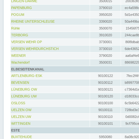
LINGEN-DARME
3500015
200363fc
PAPENBURG
3790010
ec4a598d
POGUM
3950020
5d1e4350
RHEINE UNTERSCHLEUSE
3390020
50a449ba
Rühle
3500070
15456f75
TERBORG
3910020
244cae8b
VERSEN WEHR OP
3730001
86f8dbab
VERSEN WEHRDURCHSTICH
3730010
6de43652
WEENER
3790020
aa6af4e6
Wachendorf
3500031
88698229
ELBESEITENKANAL
ARTLENBURG-ESK
90100122
7fec2f4f
BEVENSEN
90100112
b8997708
LÜNEBURG OW
90100121
c7364d1e
LÜNEBURG UW
90100120
d18033cd
OSLOSS
90100100
6c5b6422
UELZEN OW
90100111
728bd3e3
UELZEN UW
90100110
0d0082cf
WITTINGEN
90100101
9cf795ce
ESTE
BUXTEHUDE
5950080
8a08c920