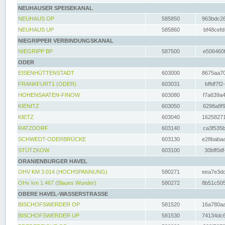
NEUHAUSER SPEISEKANAL
NEUHAUS OP
585850
963bdc26
NEUHAUS UP
585860
bf48cefd
NIEGRIPPER VERBINDUNGSKANAL
NIEGRIPP BP
587500
e506460f
ODER
EISENHÜTTENSTADT
603000
8675aa70
FRANKFURT1 (ODER)
603031
bffdf7f2
HOHENSAATEN-FINOW
603080
f7a639a4
KIENITZ
603050
6298a8f9
KIETZ
603040
16258271
RATZDORF
603140
ca3f535b
SCHWEDT-ODERBRÜCKE
603130
e28babaa
STÜTZKOW
603100
30bff0df
ORANIENBURGER HAVEL
OHV KM 3.014 (HOCHSPANNUNG)
580271
eea7e3dc
OHv km 1.467 (Blaues Wunder)
580272
8b51c505
OBERE HAVEL-WASSERSTRASSE
BISCHOFSWERDER OP
581520
16a780aa
BISCHOFSWERDER UP
581530
74134dc6