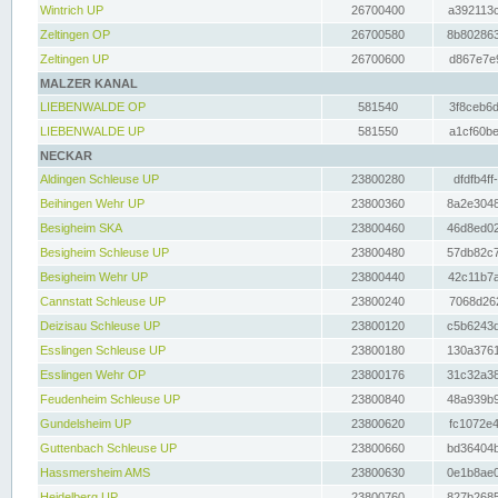
Wintrich UP
26700400
a392113c
Zeltingen OP
26700580
8b802863
Zeltingen UP
26700600
d867e7e9
MALZER KANAL
LIEBENWALDE OP
581540
3f8ceb6d
LIEBENWALDE UP
581550
a1cf60be
NECKAR
Aldingen Schleuse UP
23800280
dfdfb4ff
Beihingen Wehr UP
23800360
8a2e3048
Besigheim SKA
23800460
46d8ed02
Besigheim Schleuse UP
23800480
57db82c7
Besigheim Wehr UP
23800440
42c11b7a
Cannstatt Schleuse UP
23800240
7068d262
Deizisau Schleuse UP
23800120
c5b6243d
Esslingen Schleuse UP
23800180
130a3761
Esslingen Wehr OP
23800176
31c32a38
Feudenheim Schleuse UP
23800840
48a939b9
Gundelsheim UP
23800620
fc1072e4
Guttenbach Schleuse UP
23800660
bd36404b
Hassmersheim AMS
23800630
0e1b8ae0
Heidelberg UP
23800760
827b2685