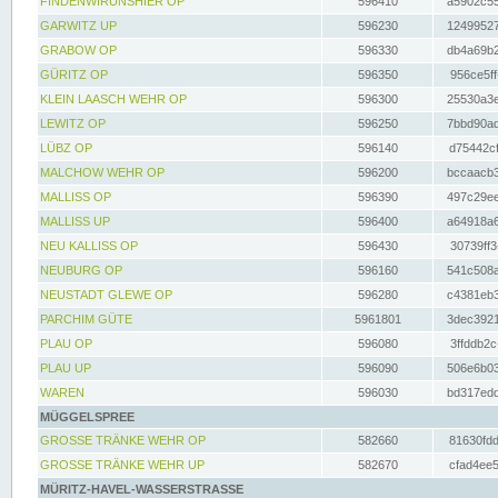
FINDENWIRUNSHIER OP
596410
a5902c55
GARWITZ UP
596230
12499527
GRABOW OP
596330
db4a69b2
GÜRITZ OP
596350
956ce5ff
KLEIN LAASCH WEHR OP
596300
25530a3e
LEWITZ OP
596250
7bbd90ad
LÜBZ OP
596140
d75442cf
MALCHOW WEHR OP
596200
bccaacb3
MALLISS OP
596390
497c29ee
MALLISS UP
596400
a64918a6
NEU KALLISS OP
596430
30739ff3
NEUBURG OP
596160
541c508a
NEUSTADT GLEWE OP
596280
c4381eb3
PARCHIM GÜTE
5961801
3dec3921
PLAU OP
596080
3ffddb2c
PLAU UP
596090
506e6b03
WAREN
596030
bd317edd
MÜGGELSPREE
GROSSE TRÄNKE WEHR OP
582660
81630fdd
GROSSE TRÄNKE WEHR UP
582670
cfad4ee5
MÜRITZ-HAVEL-WASSERSTRASSE