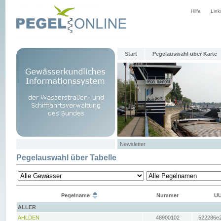
Hilfe
Link
Start
Pegelauswahl über Karte
Newsletter
Pegelauswahl über Tabelle
Pegelname
Nummer
UU
ALLER
AHLDEN
48900102
522286e2