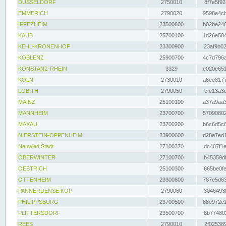
DÜSSELDORF
2750010
8f7e5f92
EMMERICH
2790020
9598e4cb
IFFEZHEIM
23500600
b02be240
KAUB
25700100
1d26e504
KEHL-KRONENHOF
23300900
23af9b02
KOBLENZ
25900700
4c7d796a
KONSTANZ-RHEIN
3329
e020e651
KÖLN
2730010
a6ee8177
LOBITH
2790050
efe13a3d
MAINZ
25100100
a37a9aa3
MANNHEIM
23700700
57090802
MAXAU
23700200
b6c6d5c8
NIERSTEIN-OPPENHEIM
23900600
d28e7ed1
Neuwied Stadt
27100370
dc407f1e
OBERWINTER
27100700
b45359df
OESTRICH
25100300
665be0fe
OTTENHEIM
23300800
787e5d63
PANNERDENSE KOP
2790060
3046493f
PHILIPPSBURG
23700500
88e972e1
PLITTERSDORF
23500700
6b774802
REES
2790010
2f025389