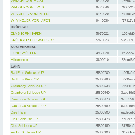
WANGEROOGE OST
9420020
26656fda
WANGEROOGE WEST
9420040
70039212
WHV ALTER VORHAFEN
9440020
f85bd17b
WHV NEUER VORHAFEN
9440030
f77317d9
KRÜCKAU
ELMSHORN HAFEN
5970022
136febf6
KRÜCKAU-SPERRWERK BP
5970023
53c277c3
KÜSTENKANAL
HUNDSMÜHLEN
4960020
cf6ac249
Hilkenbrook
3800010
58ccd6f0
LAHN
Bad Ems Schleuse UP
25800700
c005afb9
Bad Ems Wehr OP
25800690
f2295e77
Cramberg Schleuse OP
25800538
24fe419b
Cramberg Schleuse UP
25800540
3abb36d1
Dausenau Schleuse OP
25800678
9ceb358c
Dausenau Schleuse UP
25800680
eae91991
Diez Hafen
25800500
eadedeb6
Diez Schleuse OP
25800478
ea62ec5f
Diez Schleuse UP
25800480
31750a0f
Fürfurt Schleuse UP
25800300
34af0fca