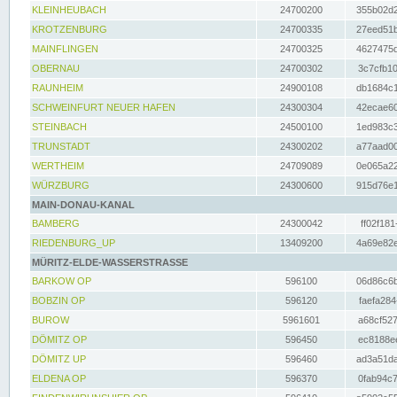
KLEINHEUBACH
24700200
355b02d2
KROTZENBURG
24700335
27eed51b
MAINFLINGEN
24700325
4627475d
OBERNAU
24700302
3c7cfb10
RAUNHEIM
24900108
db1684c1
SCHWEINFURT NEUER HAFEN
24300304
42ecae60
STEINBACH
24500100
1ed983c3
TRUNSTADT
24300202
a77aad00
WERTHEIM
24709089
0e065a22
WÜRZBURG
24300600
915d76e1
MAIN-DONAU-KANAL
BAMBERG
24300042
ff02f181
RIEDENBURG_UP
13409200
4a69e82e
MÜRITZ-ELDE-WASSERSTRASSE
BARKOW OP
596100
06d86c6b
BOBZIN OP
596120
faefa284
BUROW
5961601
a68cf527
DÖMITZ OP
596450
ec8188ee
DÖMITZ UP
596460
ad3a51da
ELDENA OP
596370
0fab94c7