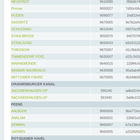
NEUSTADT
9610080
3f0b6b74
Prerow
9650027
7d50c68c
RUDEN
9690077
1fa822e6
SASSNITZ
9670065
9e7b2a4d
SCHLESWIG
9610040
09370c05
STAHLBRODE
9650070
340707f4
STRALSUND
9650043
b9163121
THIESSOW
9670067
d1c9bb3c
TIMMENDORF POEL
9630007
d22c341b
WARNEMÜNDE
9640015
220ff4c6
WISMAR-BAUMHAUS
9630008
95a0ab45
WITTOWER FÄHRE
9670055
4b348b56
ORANIENBURGER KANAL
SACHSENHAUSEN OP
580240
adbd3144
SACHSENHAUSEN UP
581840
0a6fe221
PEENE
AALBUDE
9660009
8ba772ed
ANKLAM
9660001
22fd01e0
DEMMIN
9660007
b7e238e8
JARMEN
9660005
a3328262
POTSDAMER HAVEL