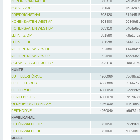
BERLIN-SPANDAU UP
580310
2c68509c
BORGSDORF
581591
1b2e2996
FRIEDRICHSTHAL
603420
314945d6
HOHENSAATEN WEST AP
603400
99309d3e
HOHENSAATEN WEST BP
603310
3404a6e5
LEHNITZ OP
581580
c8a1cf0a
LEHNITZ UP
581590
5bb1f56d
NIEDERFINOW SHW OP
692080
414dd4ee
NIEDERFINOW SHW UP
692090
4eec6b25
SCHWEDT SCHLEUSE BP
603410
4ee515f9
HUNTE
BUTTELERHÖRNE
4960060
b3d88ca6
ELSFLETH OHRT
4960080
531da758
HOLLERSIEL
4960050
2eacef2f
HUNTEBRÜCK
4960070
2e1d458b
OLDENBURG-DRIELAKE
4960030
1b51e55e
REITHÖRNE
4960040
c9df61c4
HAVELKANAL
SCHÖNWALDE OP
587050
d8ef9f21
SCHÖNWALDE UP
587060
b6650b13
IJSSEL