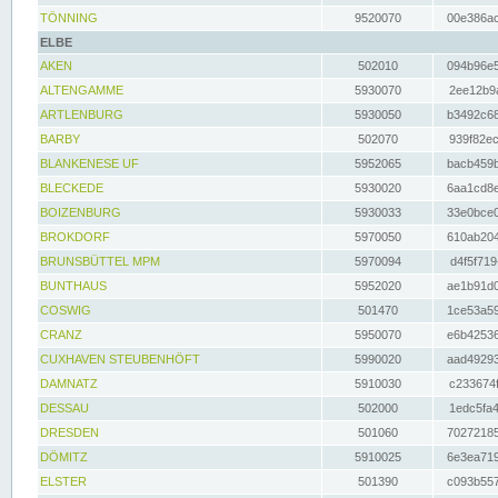
TÖNNING
9520070
00e386ac
ELBE
AKEN
502010
094b96e5
ALTENGAMME
5930070
2ee12b9a
ARTLENBURG
5930050
b3492c68
BARBY
502070
939f82ec
BLANKENESE UF
5952065
bacb459b
BLECKEDE
5930020
6aa1cd8e
BOIZENBURG
5930033
33e0bce0
BROKDORF
5970050
610ab204
BRUNSBÜTTEL MPM
5970094
d4f5f719
BUNTHAUS
5952020
ae1b91d0
COSWIG
501470
1ce53a59
CRANZ
5950070
e6b42536
CUXHAVEN STEUBENHÖFT
5990020
aad49293
DAMNATZ
5910030
c233674f
DESSAU
502000
1edc5fa4
DRESDEN
501060
70272185
DÖMITZ
5910025
6e3ea719
ELSTER
501390
c093b557