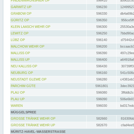
FINDENWIRUNSHIER OP
596410
a5902c55
GARWITZ UP
596230
12499527
GRABOW OP
596330
db4a69b2
GÜRITZ OP
596350
956ce5ff
KLEIN LAASCH WEHR OP
596300
25530a3e
LEWITZ OP
596250
7bbd90ad
LÜBZ OP
596140
d75442cf
MALCHOW WEHR OP
596200
bccaacb3
MALLISS OP
596390
497c29ee
MALLISS UP
596400
a64918a6
NEU KALLISS OP
596430
30739ff3
NEUBURG OP
596160
541c508a
NEUSTADT GLEWE OP
596280
c4381eb3
PARCHIM GÜTE
5961801
3dec3921
PLAU OP
596080
3ffddb2c
PLAU UP
596090
506e6b03
WAREN
596030
bd317edd
MÜGGELSPREE
GROSSE TRÄNKE WEHR OP
582660
81630fdd
GROSSE TRÄNKE WEHR UP
582670
cfad4ee5
MÜRITZ-HAVEL-WASSERSTRASSE