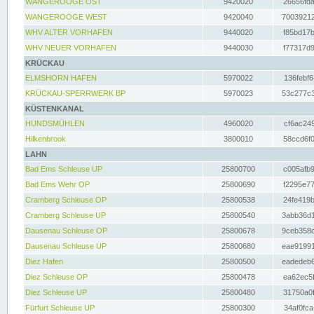
WANGEROOGE OST
9420020
26656fda
WANGEROOGE WEST
9420040
70039212
WHV ALTER VORHAFEN
9440020
f85bd17b
WHV NEUER VORHAFEN
9440030
f77317d9
KRÜCKAU
ELMSHORN HAFEN
5970022
136febf6
KRÜCKAU-SPERRWERK BP
5970023
53c277c3
KÜSTENKANAL
HUNDSMÜHLEN
4960020
cf6ac249
Hilkenbrook
3800010
58ccd6f0
LAHN
Bad Ems Schleuse UP
25800700
c005afb9
Bad Ems Wehr OP
25800690
f2295e77
Cramberg Schleuse OP
25800538
24fe419b
Cramberg Schleuse UP
25800540
3abb36d1
Dausenau Schleuse OP
25800678
9ceb358c
Dausenau Schleuse UP
25800680
eae91991
Diez Hafen
25800500
eadedeb6
Diez Schleuse OP
25800478
ea62ec5f
Diez Schleuse UP
25800480
31750a0f
Fürfurt Schleuse UP
25800300
34af0fca