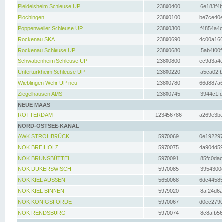
Pleidelsheim Schleuse UP
23800400
6e183f4b
Plochingen
23800100
be7ce40e
Poppenweiler Schleuse UP
23800300
f4854a4c
Rockenau SKA
23800690
4c00a166
Rockenau Schleuse UP
23800680
5ab4f00f
Schwabenheim Schleuse UP
23800800
ec9d3a4d
Untertürkheim Schleuse UP
23800220
a5ca02fb
Wieblingen Wehr UP neu
23800780
66d887a6
Ziegelhausen AMS
23800745
3944c1fd
NEUE MAAS
ROTTERDAM
123456786
a269e3be
NORD-OSTSEE-KANAL
AWK STROHBRÜCK
5970069
0e192297
NOK BREIHOLZ
5970075
4a904d59
NOK BRUNSBÜTTEL
5970091
85fc0dac
NOK DÜKERSWISCH
5970085
3954300d
NOK KIEL AUSSEN
5650068
6dc44585
NOK KIEL BINNEN
5979020
8af24d6a
NOK KÖNIGSFÖRDE
5970067
d0ec2790
NOK RENDSBURG
5970074
8c8afb56