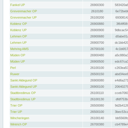
Fankel UP
26900300
583420a8
Grevenmacher OP
2610180
6e72bebf
Grevenmacher UP
26100200
69308142
Koblenz OP
26900880
3f64ff08
Koblenz UP
26900900
9dbcac54
Lehmen OP
26900680
d0abe01a
Lehmen UP
26900700
dc1bb420
Mehring AMS
26700100
4c1b6f17
Müden OP
26900480
a5c880a3
Müden UP
26900500
edc67ca3
Perl
26100100
c263ea53
Ruwer
26500150
abd34ee6
Sankt Aldegund OP
26900080
e4d6a271
Sankt Aldegund UP
26900100
20640279
Stadtbredimus OP
26100110
cceb7060
Stadtbredimus UP
26100130
dfdf753b
Trier OP
26500080
9d2b4126
Trier UP
26500100
3bec53ca
Wincheringen
26100140
bb5560fc
Wintrich OP
26700380
cb4789e4