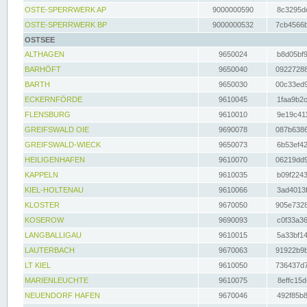
OSTE-SPERRWERK AP
9000000590
8c3295dc
OSTE-SPERRWERK BP
9000000532
7cb4566b
OSTSEE
ALTHAGEN
9650024
b8d05bf9
BARHÖFT
9650040
09227288
BARTH
9650030
00c33ed9
ECKERNFÖRDE
9610045
1faa9b2c
FLENSBURG
9610010
9e19c411
GREIFSWALD OIE
9690078
087b6386
GREIFSWALD-WIECK
9650073
6b53ef42
HEILIGENHAFEN
9610070
06219dd9
KAPPELN
9610035
b09f2243
KIEL-HOLTENAU
9610066
3ad4013f
KLOSTER
9670050
905e7328
KOSEROW
9690093
c0f33a36
LANGBALLIGAU
9610015
5a33bf14
LAUTERBACH
9670063
91922b9b
LT KIEL
9610050
736437d7
MARIENLEUCHTE
9610075
8effc15d
NEUENDORF HAFEN
9670046
492f85b8