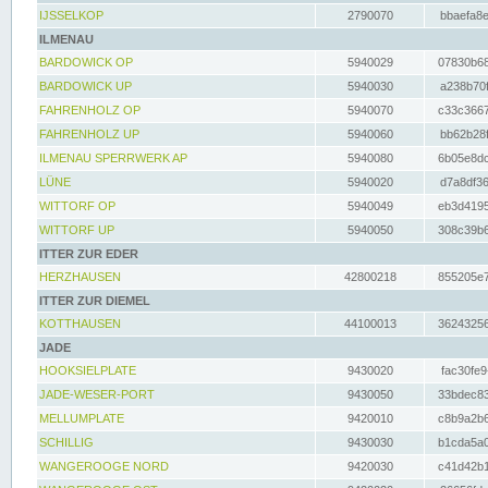
IJSSELKOP
2790070
bbaefa8e
ILMENAU
BARDOWICK OP
5940029
07830b68
BARDOWICK UP
5940030
a238b70f
FAHRENHOLZ OP
5940070
c33c3667
FAHRENHOLZ UP
5940060
bb62b28f
ILMENAU SPERRWERK AP
5940080
6b05e8dc
LÜNE
5940020
d7a8df36
WITTORF OP
5940049
eb3d4195
WITTORF UP
5940050
308c39b6
ITTER ZUR EDER
HERZHAUSEN
42800218
855205e7
ITTER ZUR DIEMEL
KOTTHAUSEN
44100013
36243256
JADE
HOOKSIELPLATE
9430020
fac30fe9
JADE-WESER-PORT
9430050
33bdec83
MELLUMPLATE
9420010
c8b9a2b6
SCHILLIG
9430030
b1cda5a0
WANGEROOGE NORD
9420030
c41d42b1