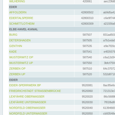
WILHERING
420061
aec23fd6
EDER
AFFOLDERN
42800502
ab9d5a42
EDERTALSPERRE
42800310
c6e9f744
SCHMITTLOTHEIM
42800309
d2155fa6
ELBE-HAVEL-KANAL
BURG
587507
831ad501
DETERSHAGEN
587505
a7b1eda9
GENTHIN
587535
e9e7f20c
KADE
587541
e4f29379
WUSTERWITZ OP
587540
c6a12d34
WUSTERWITZ UP
587550
3bfcf759
ZERBEN OP
587510
64c37072
ZERBEN UP
587520
532d8718
EIDER
EIDER-SPERRWERK BP
9520081
8ac85e6c
FRIEDRICHSTADT STRASSENBRÜCKE
9520060
721313e7
LEXFÄHRE OBERWASSER
9520020
86c5688f
LEXFÄHRE UNTERWASSER
9520030
7f01fbd8
NORDFELD OBERWASSER
9520040
61394669
NORDFELD UNTERWASSER
9520050
cb93548e