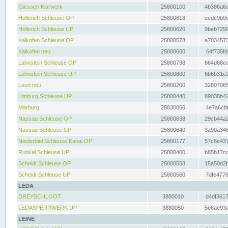
Giessen Klärwerk
25800100
4b386a6a
Hollerich Schleuse OP
25800618
cedc9b0c
Hollerich Schleuse UP
25800620
9beb7290
Kalkofen Schleuse OP
25800578
a7034573
Kalkofen neu
25800600
64f735fd
Lahnstein Schleuse OP
25800798
664d68ea
Lahnstein Schleuse UP
25800800
6b6b31e2
Leun neu
25800200
32807065
Limburg Schleuse UP
25800440
89038b42
Marburg
25830056
4e7a6cfa
Nassau Schleuse OP
25800638
29cb44a2
Nassau Schleuse UP
25800640
3a90a346
Niederbiel Schleuse Kanal OP
25800177
57c8e437
Runkel Schleuse UP
25800400
b85b17cc
Scheidt Schleuse OP
25800558
15a50d2b
Scheidt Schleuse UP
25800560
7dfe4776
LEDA
DREYSCHLOOT
3880010
d4df3617
LEDASPERRWERK UP
3880050
5e6ae93a
LEINE