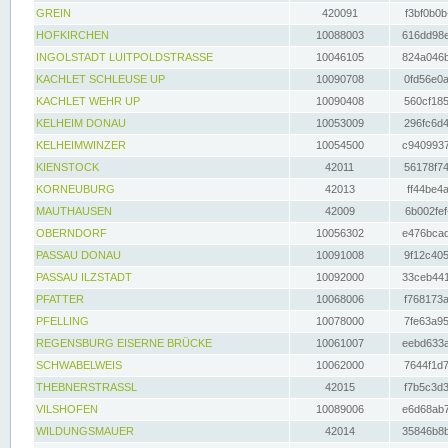
GREIN
420091
f3bf0b0b
HOFKIRCHEN
10088003
616dd98e
INGOLSTADT LUITPOLDSTRASSE
10046105
824a046b
KACHLET SCHLEUSE UP
10090708
0fd56e0a
KACHLET WEHR UP
10090408
560cf185
KELHEIM DONAU
10053009
296fc6d4
KELHEIMWINZER
10054500
c9409937
KIENSTOCK
42011
56178f74
KORNEUBURG
42013
ff44be4a
MAUTHAUSEN
42009
6b002fef
OBERNDORF
10056302
e476bcad
PASSAU DONAU
10091008
9f12c405
PASSAU ILZSTADT
10092000
33ceb441
PFATTER
10068006
f768173a
PFELLING
10078000
7fe63a95
REGENSBURG EISERNE BRÜCKE
10061007
eebd633a
SCHWABELWEIS
10062000
7644f1d7
THEBNERSTRASSL
42015
f7b5c3d3
VILSHOFEN
10089006
e6d68ab7
WILDUNGSMAUER
42014
35846b8b