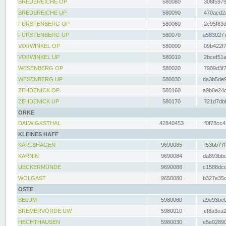
BREDEREICHE OP
580080
308f5979
BREDEREICHE UP
580090
470acd2a
FÜRSTENBERG OP
580060
2c95f83d
FÜRSTENBERG UP
580070
a5830277
VOßWINKEL OP
580000
09b422f7
VOßWINKEL UP
580010
2bcef51a
WESENBERG OP
580020
7909d3f7
WESENBERG UP
580030
da3b5de9
ZEHDENICK OP
580160
a9b8e24c
ZEHDENICK UP
580170
721d7dbf
ORKE
DALWIGKSTHAL
42840453
f0f78cc4
KLEINES HAFF
KARLSHAGEN
9690085
f53bb77f
KARNIN
9690084
da893bbd
UECKERMÜNDE
9690088
c1588dcc
WOLGAST
9650080
b327e35c
OSTE
BELUM
5980060
a9e93be0
BREMERVÖRDE UW
5980010
cf8a3ea2
HECHTHAUSEN
5980030
e5e02890