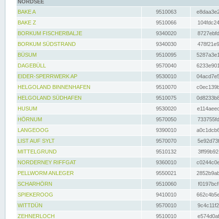
NORDSEE
BAKE A
9510063
e8daa3e2
BAKE Z
9510066
104fdc24
BORKUM FISCHERBALJE
9340020
8727ebfd
BORKUM SÜDSTRAND
9340030
478f21e9
BÜSUM
9510095
5287a3e1
DAGEBÜLL
9570040
6233e901
EIDER-SPERRWERK AP
9530010
04acd7e5
HELGOLAND BINNENHAFEN
9510070
c0ec139b
HELGOLAND SÜDHAFEN
9510075
0d8233b8
HUSUM
9530020
e114aeec
HÖRNUM
9570050
733755fd
LANGEOOG
9390010
a0c1dcb6
LIST AUF SYLT
9570070
5e92d73f
MITTELGRUND
9510132
3ff99b92
NORDERNEY RIFFGAT
9360010
c0244c0e
PELLWORM ANLEGER
9550021
2852b9ab
SCHARHÖRN
9510060
f0197bcf
SPIEKEROOG
9410010
662c4b5e
WITTDÜN
9570010
9c4c11f2
ZEHNERLOCH
9510010
e574d0af