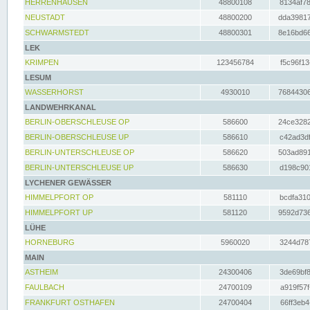
HERRENHAUSEN
48800108
8134af78
NEUSTADT
48800200
dda39817
SCHWARMSTEDT
48800301
8e16bd66
LEK
KRIMPEN
123456784
f5c96f13
LESUM
WASSERHORST
4930010
76844306
LANDWEHRKANAL
BERLIN-OBERSCHLEUSE OP
586600
24ce3282
BERLIN-OBERSCHLEUSE UP
586610
c42ad3df
BERLIN-UNTERSCHLEUSE OP
586620
503ad891
BERLIN-UNTERSCHLEUSE UP
586630
d198c901
LYCHENER GEWÄSSER
HIMMELPFORT OP
581110
bcdfa310
HIMMELPFORT UP
581120
9592d736
LÜHE
HORNEBURG
5960020
3244d787
MAIN
ASTHEIM
24300406
3de69bf8
FAULBACH
24700109
a919f57f
FRANKFURT OSTHAFEN
24700404
66ff3eb4