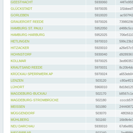
GEESTHACHT
5930060
44f7e955
GLÜCKSTADT
5970035
1f1bbed7
GORLEBEN
5910020
ac507f42
GRAUERORT REEDE
5970026
7398029b
HAMBURG ST. PAULI
5952050
d488c5cc
HAMBURG-HARBURG
5952025
706e5110
HETLINGEN
5970010
599c23b1
HITZACKER
5920010
a26e57c9
HOHNSTORF
5930040
d9289367
KOLLMAR
5970025
3ed90357
KRAUTSAND REEDE
5970031
8c20b4dc
KRÜCKAU-SPERRWERK AP
5970024
a653eb04
LENZEN
503120
c80a4f21
LÜHORT
5960010
8d18d129
MAGDEBURG-BUCKAU
502170
b8567c1e
MAGDEBURG-STROMBRÜCKE
502180
ccccb57f
MEISSEN
501080
24440872
MÜGGENDORF
503070
48f2661f
MÜHLBERG
501160
16b9b4e7
NEU DARCHAU
5930010
67d6e882
NIEGRIPP AP
502240
3adf88fd