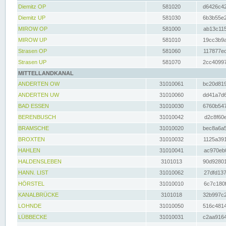
Diemitz OP
581020
d6426c42
Diemitz UP
581030
6b3b55e2
MIROW OP
581000
ab13c115
MIROW UP
581010
19cc3b9a
Strasen OP
581060
117877ec
Strasen UP
581070
2cc40997
MITTELLANDKANAL
ANDERTEN OW
31010061
bc20d819
ANDERTEN UW
31010060
dd41a7d6
BAD ESSEN
31010030
6760b547
BERENBUSCH
31010042
d2c8f60e
BRAMSCHE
31010020
bec8a6a5
BROXTEN
31010032
1125a391
HAHLEN
31010041
ac970eb0
HALDENSLEBEN
3101013
90d92801
HANN. LIST
31010062
27dfd137
HÖRSTEL
31010010
6c7c180f
KANALBRÜCKE
3101018
32b997c2
LOHNDE
31010050
516c4814
LÜBBECKE
31010031
c2aa9164