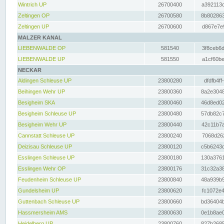
Wintrich UP
26700400
a392113c
Zeltingen OP
26700580
8b802863
Zeltingen UP
26700600
d867e7e9
MALZER KANAL
LIEBENWALDE OP
581540
3f8ceb6d
LIEBENWALDE UP
581550
a1cf60be
NECKAR
Aldingen Schleuse UP
23800280
dfdfb4ff
Beihingen Wehr UP
23800360
8a2e3048
Besigheim SKA
23800460
46d8ed02
Besigheim Schleuse UP
23800480
57db82c7
Besigheim Wehr UP
23800440
42c11b7a
Cannstatt Schleuse UP
23800240
7068d262
Deizisau Schleuse UP
23800120
c5b6243d
Esslingen Schleuse UP
23800180
130a3761
Esslingen Wehr OP
23800176
31c32a38
Feudenheim Schleuse UP
23800840
48a939b9
Gundelsheim UP
23800620
fc1072e4
Guttenbach Schleuse UP
23800660
bd36404b
Hassmersheim AMS
23800630
0e1b8ae0
Heidelberg UP
23800760
827b2685