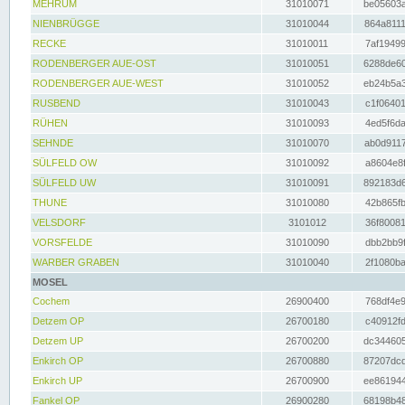
MEHRUM
31010071
be05603a
NIENBRÜGGE
31010044
864a8111
RECKE
31010011
7af19499
RODENBERGER AUE-OST
31010051
6288de60
RODENBERGER AUE-WEST
31010052
eb24b5a3
RUSBEND
31010043
c1f06401
RÜHEN
31010093
4ed5f6da
SEHNDE
31010070
ab0d9117
SÜLFELD OW
31010092
a8604e8f
SÜLFELD UW
31010091
892183d6
THUNE
31010080
42b865fb
VELSDORF
3101012
36f80081
VORSFELDE
31010090
dbb2bb9f
WARBER GRABEN
31010040
2f1080ba
MOSEL
Cochem
26900400
768df4e9
Detzem OP
26700180
c40912fd
Detzem UP
26700200
dc344605
Enkirch OP
26700880
87207dcd
Enkirch UP
26700900
ee861944
Fankel OP
26900280
68198b48