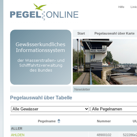
Hilfe
Link
Start
Pegelauswahl über Karte
Newsletter
Pegelauswahl über Tabelle
Pegelname
Nummer
UU
ALLER
AHLDEN
48900102
522286e2