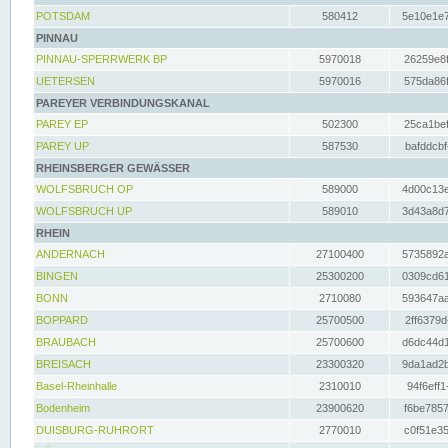
POTSDAM
580412
5e10e1e7
PINNAU
PINNAU-SPERRWERK BP
5970018
26259e8f
UETERSEN
5970016
575da86f
PAREYER VERBINDUNGSKANAL
PAREY EP
502300
25ca1bef
PAREY UP
587530
bafddcbf
RHEINSBERGER GEWÄSSER
WOLFSBRUCH OP
589000
4d00c13e
WOLFSBRUCH UP
589010
3d43a8d7
RHEIN
ANDERNACH
27100400
5735892a
BINGEN
25300200
0309cd61
BONN
2710080
593647aa
BOPPARD
25700500
2ff6379d
BRAUBACH
25700600
d6dc44d1
BREISACH
23300320
9da1ad2b
Basel-Rheinhalle
2310010
94f6eff1
Bodenheim
23900620
f6be7857
DUISBURG-RUHRORT
2770010
c0f51e35