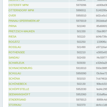
OSTERIFF MPM
5970096
eb90bd3f
OTTERNDORF MPM
5990011
5140295e
OVER
5950010
b02ce5c0
PINNAU-SPERRWERK AP
5970019
391bbba5
PIRNA
501040
85d686f1
PRETZSCH-MAUKEN
501330
f3dc8f07
RIESA
501110
b04b739d
ROGÄTZ
502250
133f0f6c
ROSSLAU
501490
e97116a4
ROTHENSEE
502210
e30f2e83
SANDAU
502430
f4c55f77
SCHARLEUK
503030
e32b0a28
SCHNACKENBURG
5910010
550e3885
SCHULAU
5950090
f3c6ee73
SCHÖNA
501010
7cb7461b
SCHÖNEBECK
502130
90bcb315
SCHÖPFSTELLE
5952030
fed4c295
SEEMANNSHÖFT
5952060
816affba
STADERSAND
5970013
80f0fc4d
STORKAU
502370
de4cc1db