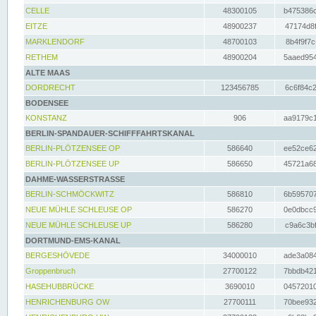
CELLE
48300105
b475386c
EITZE
48900237
47174d8f
MARKLENDORF
48700103
8b4f9f7c
RETHEM
48900204
5aaed954
ALTE MAAS
DORDRECHT
123456785
6c6f84c2
BODENSEE
KONSTANZ
906
aa9179c1
BERLIN-SPANDAUER-SCHIFFFAHRTSKANAL
BERLIN-PLÖTZENSEE OP
586640
ee52ce62
BERLIN-PLÖTZENSEE UP
586650
45721a68
DAHME-WASSERSTRASSE
BERLIN-SCHMÖCKWITZ
586810
6b595707
NEUE MÜHLE SCHLEUSE OP
586270
0e0dbcc9
NEUE MÜHLE SCHLEUSE UP
586280
c9a6c3bf
DORTMUND-EMS-KANAL
BERGESHÖVEDE
34000010
ade3a084
Groppenbruch
27700122
7bbdb421
HASEHUBBRÜCKE
3690010
04572010
HENRICHENBURG OW
27700111
70bee932