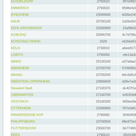
DÜSSELDORF
2750010
8f7e5f92
EMMERICH
2790020
9598e4cb
IFFEZHEIM
23500600
b02be240
KAUB
25700100
1d26e504
KEHL-KRONENHOF
23300900
23af9b02
KOBLENZ
25900700
4c7d796a
KONSTANZ-RHEIN
3329
e020e651
KÖLN
2730010
a6ee8177
LOBITH
2790050
efe13a3d
MAINZ
25100100
a37a9aa3
MANNHEIM
23700700
57090802
MAXAU
23700200
b6c6d5c8
NIERSTEIN-OPPENHEIM
23900600
d28e7ed1
Neuwied Stadt
27100370
dc407f1e
OBERWINTER
27100700
b45359df
OESTRICH
25100300
665be0fe
OTTENHEIM
23300800
787e5d63
PANNERDENSE KOP
2790060
3046493f
PHILIPPSBURG
23700500
88e972e1
PLITTERSDORF
23500700
6b774802
REES
2790010
2f025389