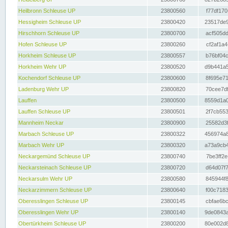
Heilbronn Schleuse UP
23800560
f77df170
Hessigheim Schleuse UP
23800420
23517de9
Hirschhorn Schleuse UP
23800700
acf505dd
Hofen Schleuse UP
23800260
cf2af1a4
Horkheim Schleuse UP
23800557
b76bf04c
Horkheim Wehr UP
23800520
d9b441a5
Kochendorf Schleuse UP
23800600
8f695e71
Ladenburg Wehr UP
23800820
70cee7df
Lauffen
23800500
8559d1a0
Lauffen Schleuse UP
23800501
2f7cb553
Mannheim Neckar
23800900
25582d3f
Marbach Schleuse UP
23800322
456974a8
Marbach Wehr UP
23800320
a73a9cb4
Neckargemünd Schleuse UP
23800740
7be3ff2e
Neckarsteinach Schleuse UP
23800720
d64d07f7
Neckarsulm Wehr UP
23800580
845944f8
Neckarzimmern Schleuse UP
23800640
f00c7183
Oberesslingen Schleuse UP
23800145
cbfae6bc
Oberesslingen Wehr UP
23800140
9de0843a
Obertürkheim Schleuse UP
23800200
80e002d8