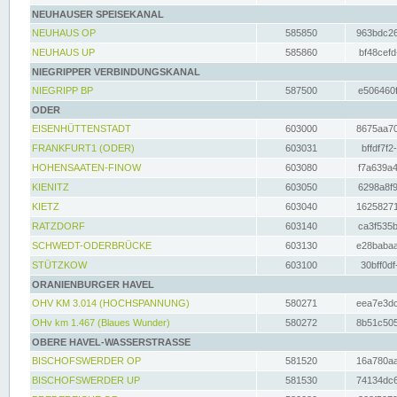
NEUHAUSER SPEISEKANAL
NEUHAUS OP
585850
963bdc26
NEUHAUS UP
585860
bf48cefd
NIEGRIPPER VERBINDUNGSKANAL
NIEGRIPP BP
587500
e506460f
ODER
EISENHÜTTENSTADT
603000
8675aa70
FRANKFURT1 (ODER)
603031
bffdf7f2
HOHENSAATEN-FINOW
603080
f7a639a4
KIENITZ
603050
6298a8f9
KIETZ
603040
16258271
RATZDORF
603140
ca3f535b
SCHWEDT-ODERBRÜCKE
603130
e28babaa
STÜTZKOW
603100
30bff0df
ORANIENBURGER HAVEL
OHV KM 3.014 (HOCHSPANNUNG)
580271
eea7e3dc
OHv km 1.467 (Blaues Wunder)
580272
8b51c505
OBERE HAVEL-WASSERSTRASSE
BISCHOFSWERDER OP
581520
16a780aa
BISCHOFSWERDER UP
581530
74134dc6