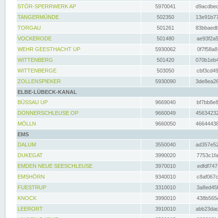
STÖR-SPERRWERK AP
5970041
d9acdbec
TANGERMÜNDE
502350
13e91b77
TORGAU
501261
83bbaedb
VOCKERODE
501480
ae93f2a5
WEHR GEESTHACHT UP
5930062
0f7f58a8
WITTENBERG
501420
070b1eb4
WITTENBERGE
503050
cbf3cd49
ZOLLENSPIEKER
5930090
3de8ea26
ELBE-LÜBECK-KANAL
BÜSSAU UP
9669040
bf7bb8e8
DONNERSCHLEUSE OP
9660049
45634232
MÖLLN
9660050
46644438
EMS
DALUM
3550040
ad357e52
DUKEGAT
3990020
7753c1fa
EMDEN NEUE SEESCHLEUSE
3970010
edfdf747
EMSHÖRN
9340010
c8af067c
FUESTRUP
3310010
3a8ed45f
KNOCK
3990010
438b565e
LEERORT
3910010
abb23dad