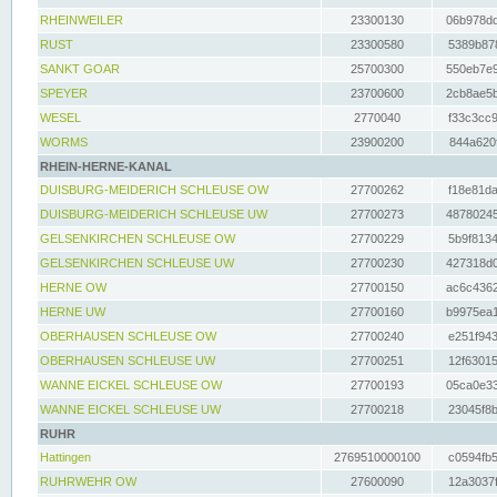
RHEINWEILER
23300130
06b978dd
RUST
23300580
5389b878
SANKT GOAR
25700300
550eb7e9
SPEYER
23700600
2cb8ae5b
WESEL
2770040
f33c3cc9
WORMS
23900200
844a620f
RHEIN-HERNE-KANAL
DUISBURG-MEIDERICH SCHLEUSE OW
27700262
f18e81da
DUISBURG-MEIDERICH SCHLEUSE UW
27700273
48780245
GELSENKIRCHEN SCHLEUSE OW
27700229
5b9f8134
GELSENKIRCHEN SCHLEUSE UW
27700230
427318d0
HERNE OW
27700150
ac6c4362
HERNE UW
27700160
b9975ea1
OBERHAUSEN SCHLEUSE OW
27700240
e251f943
OBERHAUSEN SCHLEUSE UW
27700251
12f63015
WANNE EICKEL SCHLEUSE OW
27700193
05ca0e33
WANNE EICKEL SCHLEUSE UW
27700218
23045f8b
RUHR
Hattingen
2769510000100
c0594fb5
RUHRWEHR OW
27600090
12a3037f