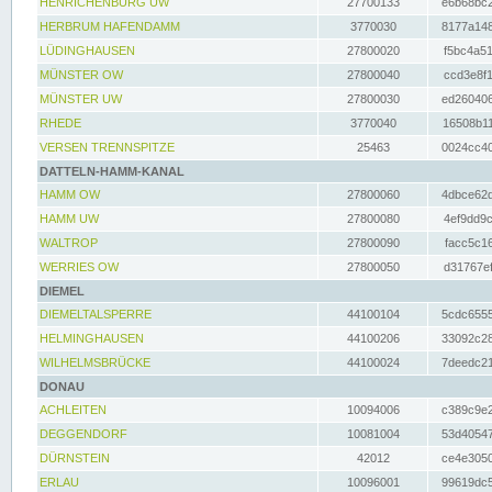
HENRICHENBURG UW
27700133
e6b68bc2
HERBRUM HAFENDAMM
3770030
8177a148
LÜDINGHAUSEN
27800020
f5bc4a51
MÜNSTER OW
27800040
ccd3e8f1
MÜNSTER UW
27800030
ed260406
RHEDE
3770040
16508b11
VERSEN TRENNSPITZE
25463
0024cc40
DATTELN-HAMM-KANAL
HAMM OW
27800060
4dbce62d
HAMM UW
27800080
4ef9dd9c
WALTROP
27800090
facc5c16
WERRIES OW
27800050
d31767ef
DIEMEL
DIEMELTALSPERRE
44100104
5cdc6555
HELMINGHAUSEN
44100206
33092c28
WILHELMSBRÜCKE
44100024
7deedc21
DONAU
ACHLEITEN
10094006
c389c9e2
DEGGENDORF
10081004
53d40547
DÜRNSTEIN
42012
ce4e3050
ERLAU
10096001
99619dc5