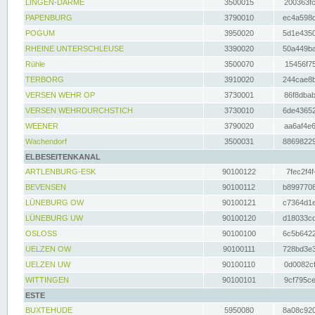
LINGEN-DARME
3500015
200363fc
PAPENBURG
3790010
ec4a598d
POGUM
3950020
5d1e4350
RHEINE UNTERSCHLEUSE
3390020
50a449ba
Rühle
3500070
15456f75
TERBORG
3910020
244cae8b
VERSEN WEHR OP
3730001
86f8dbab
VERSEN WEHRDURCHSTICH
3730010
6de43652
WEENER
3790020
aa6af4e6
Wachendorf
3500031
88698229
ELBESEITENKANAL
ARTLENBURG-ESK
90100122
7fec2f4f
BEVENSEN
90100112
b8997708
LÜNEBURG OW
90100121
c7364d1e
LÜNEBURG UW
90100120
d18033cd
OSLOSS
90100100
6c5b6422
UELZEN OW
90100111
728bd3e3
UELZEN UW
90100110
0d0082cf
WITTINGEN
90100101
9cf795ce
ESTE
BUXTEHUDE
5950080
8a08c920