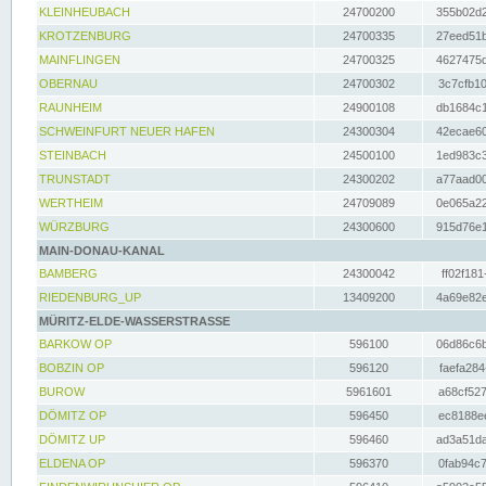
KLEINHEUBACH
24700200
355b02d2
KROTZENBURG
24700335
27eed51b
MAINFLINGEN
24700325
4627475d
OBERNAU
24700302
3c7cfb10
RAUNHEIM
24900108
db1684c1
SCHWEINFURT NEUER HAFEN
24300304
42ecae60
STEINBACH
24500100
1ed983c3
TRUNSTADT
24300202
a77aad00
WERTHEIM
24709089
0e065a22
WÜRZBURG
24300600
915d76e1
MAIN-DONAU-KANAL
BAMBERG
24300042
ff02f181
RIEDENBURG_UP
13409200
4a69e82e
MÜRITZ-ELDE-WASSERSTRASSE
BARKOW OP
596100
06d86c6b
BOBZIN OP
596120
faefa284
BUROW
5961601
a68cf527
DÖMITZ OP
596450
ec8188ee
DÖMITZ UP
596460
ad3a51da
ELDENA OP
596370
0fab94c7