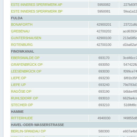
ESTE INNERES SPERRWERK AP
5950082
227b83f7
ESTE INNERES SPERRWERK BP
5950081
5fea1a12
FULDA
BONAFORTH
42900201
23721dfd
GREBENAU
42700202
acd63934
GUNTERSHAUSEN
42900100
213a585d
ROTENBURG
42700100
d1ba62a4
FINOWKANAL
EBERSWALDE OP
693170
3cd46cc7
GRAFENBRÜCK OP
693050
547422fb
LEESENBRÜCK OP
693030
f099ce74
LIEPE OP
693230
6f81b35f
LIEPE UP
693240
79d783d3
RAGÖSE OP
693190
b6bbe4f8
RUHLSDORF OP
693010
6629a4ca
STECHER OP
693210
516fbf8c
HAMME
RITTERHUDE
4940030
f49855d8
HAVEL-ODER-WASSERSTRASSE
BERLIN-SPANDAU OP
580300
e607a4b6