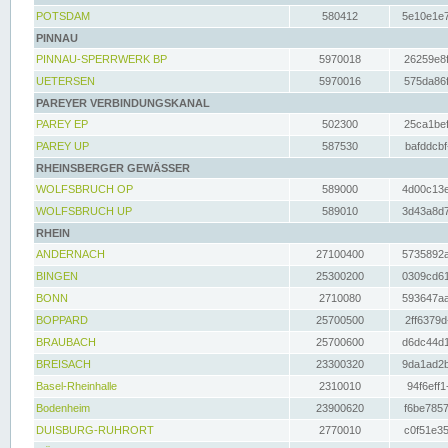
POTSDAM
580412
5e10e1e7
PINNAU
PINNAU-SPERRWERK BP
5970018
26259e8f
UETERSEN
5970016
575da86f
PAREYER VERBINDUNGSKANAL
PAREY EP
502300
25ca1bef
PAREY UP
587530
bafddcbf
RHEINSBERGER GEWÄSSER
WOLFSBRUCH OP
589000
4d00c13e
WOLFSBRUCH UP
589010
3d43a8d7
RHEIN
ANDERNACH
27100400
5735892a
BINGEN
25300200
0309cd61
BONN
2710080
593647aa
BOPPARD
25700500
2ff6379d
BRAUBACH
25700600
d6dc44d1
BREISACH
23300320
9da1ad2b
Basel-Rheinhalle
2310010
94f6eff1
Bodenheim
23900620
f6be7857
DUISBURG-RUHRORT
2770010
c0f51e35