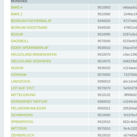
NORDSEE
BAKE A
9510063
e8daa3e2
BAKE Z
9510066
104fdc24
BORKUM FISCHERBALJE
9340020
8727ebfd
BORKUM SÜDSTRAND
9340030
478f21e9
BÜSUM
9510095
5287a3e1
DAGEBÜLL
9570040
6233e901
EIDER-SPERRWERK AP
9530010
04acd7e5
HELGOLAND BINNENHAFEN
9510070
c0ec139b
HELGOLAND SÜDHAFEN
9510075
0d8233b8
HUSUM
9530020
e114aeec
HÖRNUM
9570050
733755fd
LANGEOOG
9390010
a0c1dcb6
LIST AUF SYLT
9570070
5e92d73f
MITTELGRUND
9510132
3ff99b92
NORDERNEY RIFFGAT
9360010
c0244c0e
PELLWORM ANLEGER
9550021
2852b9ab
SCHARHÖRN
9510060
f0197bcf
SPIEKEROOG
9410010
662c4b5e
WITTDÜN
9570010
9c4c11f2
ZEHNERLOCH
9510010
e574d0af