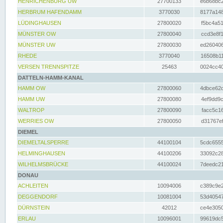
HENRICHENBURG UW
27700133
e6b68bc2
HERBRUM HAFENDAMM
3770030
8177a148
LÜDINGHAUSEN
27800020
f5bc4a51
MÜNSTER OW
27800040
ccd3e8f1
MÜNSTER UW
27800030
ed260406
RHEDE
3770040
16508b11
VERSEN TRENNSPITZE
25463
0024cc40
DATTELN-HAMM-KANAL
HAMM OW
27800060
4dbce62d
HAMM UW
27800080
4ef9dd9c
WALTROP
27800090
facc5c16
WERRIES OW
27800050
d31767ef
DIEMEL
DIEMELTALSPERRE
44100104
5cdc6555
HELMINGHAUSEN
44100206
33092c28
WILHELMSBRÜCKE
44100024
7deedc21
DONAU
ACHLEITEN
10094006
c389c9e2
DEGGENDORF
10081004
53d40547
DÜRNSTEIN
42012
ce4e3050
ERLAU
10096001
99619dc5