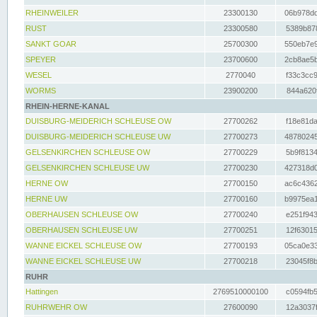
RHEINWEILER
23300130
06b978dd
RUST
23300580
5389b878
SANKT GOAR
25700300
550eb7e9
SPEYER
23700600
2cb8ae5b
WESEL
2770040
f33c3cc9
WORMS
23900200
844a620f
RHEIN-HERNE-KANAL
DUISBURG-MEIDERICH SCHLEUSE OW
27700262
f18e81da
DUISBURG-MEIDERICH SCHLEUSE UW
27700273
48780245
GELSENKIRCHEN SCHLEUSE OW
27700229
5b9f8134
GELSENKIRCHEN SCHLEUSE UW
27700230
427318d0
HERNE OW
27700150
ac6c4362
HERNE UW
27700160
b9975ea1
OBERHAUSEN SCHLEUSE OW
27700240
e251f943
OBERHAUSEN SCHLEUSE UW
27700251
12f63015
WANNE EICKEL SCHLEUSE OW
27700193
05ca0e33
WANNE EICKEL SCHLEUSE UW
27700218
23045f8b
RUHR
Hattingen
2769510000100
c0594fb5
RUHRWEHR OW
27600090
12a3037f