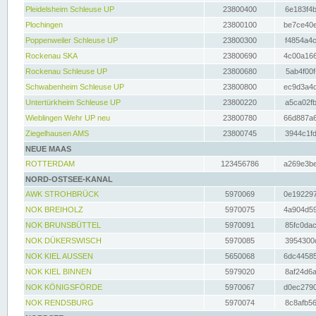
Pleidelsheim Schleuse UP
23800400
6e183f4b
Plochingen
23800100
be7ce40e
Poppenweiler Schleuse UP
23800300
f4854a4c
Rockenau SKA
23800690
4c00a166
Rockenau Schleuse UP
23800680
5ab4f00f
Schwabenheim Schleuse UP
23800800
ec9d3a4d
Untertürkheim Schleuse UP
23800220
a5ca02fb
Wieblingen Wehr UP neu
23800780
66d887a6
Ziegelhausen AMS
23800745
3944c1fd
NEUE MAAS
ROTTERDAM
123456786
a269e3be
NORD-OSTSEE-KANAL
AWK STROHBRÜCK
5970069
0e192297
NOK BREIHOLZ
5970075
4a904d59
NOK BRUNSBÜTTEL
5970091
85fc0dac
NOK DÜKERSWISCH
5970085
3954300d
NOK KIEL AUSSEN
5650068
6dc44585
NOK KIEL BINNEN
5979020
8af24d6a
NOK KÖNIGSFÖRDE
5970067
d0ec2790
NOK RENDSBURG
5970074
8c8afb56