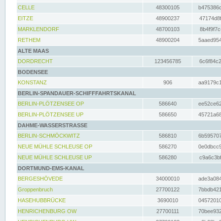
CELLE
48300105
b475386c
EITZE
48900237
47174d8f
MARKLENDORF
48700103
8b4f9f7c
RETHEM
48900204
5aaed954
ALTE MAAS
DORDRECHT
123456785
6c6f84c2
BODENSEE
KONSTANZ
906
aa9179c1
BERLIN-SPANDAUER-SCHIFFFAHRTSKANAL
BERLIN-PLÖTZENSEE OP
586640
ee52ce62
BERLIN-PLÖTZENSEE UP
586650
45721a68
DAHME-WASSERSTRASSE
BERLIN-SCHMÖCKWITZ
586810
6b595707
NEUE MÜHLE SCHLEUSE OP
586270
0e0dbcc9
NEUE MÜHLE SCHLEUSE UP
586280
c9a6c3bf
DORTMUND-EMS-KANAL
BERGESHÖVEDE
34000010
ade3a084
Groppenbruch
27700122
7bbdb421
HASEHUBBRÜCKE
3690010
04572010
HENRICHENBURG OW
27700111
70bee932