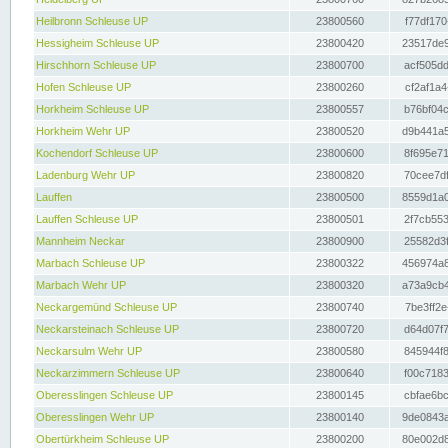
Heilbronn Schleuse UP
23800560
f77df170
Hessigheim Schleuse UP
23800420
23517de9
Hirschhorn Schleuse UP
23800700
acf505dd
Hofen Schleuse UP
23800260
cf2af1a4
Horkheim Schleuse UP
23800557
b76bf04c
Horkheim Wehr UP
23800520
d9b441a5
Kochendorf Schleuse UP
23800600
8f695e71
Ladenburg Wehr UP
23800820
70cee7df
Lauffen
23800500
8559d1a0
Lauffen Schleuse UP
23800501
2f7cb553
Mannheim Neckar
23800900
25582d3f
Marbach Schleuse UP
23800322
456974a8
Marbach Wehr UP
23800320
a73a9cb4
Neckargemünd Schleuse UP
23800740
7be3ff2e
Neckarsteinach Schleuse UP
23800720
d64d07f7
Neckarsulm Wehr UP
23800580
845944f8
Neckarzimmern Schleuse UP
23800640
f00c7183
Oberesslingen Schleuse UP
23800145
cbfae6bc
Oberesslingen Wehr UP
23800140
9de0843a
Obertürkheim Schleuse UP
23800200
80e002d8