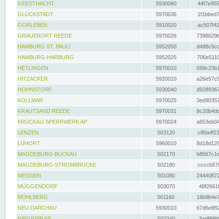
GEESTHACHT
5930060
44f7e955
GLÜCKSTADT
5970035
1f1bbed7
GORLEBEN
5910020
ac507f42
GRAUERORT REEDE
5970026
7398029b
HAMBURG ST. PAULI
5952050
d488c5cc
HAMBURG-HARBURG
5952025
706e5110
HETLINGEN
5970010
599c23b1
HITZACKER
5920010
a26e57c9
HOHNSTORF
5930040
d9289367
KOLLMAR
5970025
3ed90357
KRAUTSAND REEDE
5970031
8c20b4dc
KRÜCKAU-SPERRWERK AP
5970024
a653eb04
LENZEN
503120
c80a4f21
LÜHORT
5960010
8d18d129
MAGDEBURG-BUCKAU
502170
b8567c1e
MAGDEBURG-STROMBRÜCKE
502180
ccccb57f
MEISSEN
501080
24440872
MÜGGENDORF
503070
48f2661f
MÜHLBERG
501160
16b9b4e7
NEU DARCHAU
5930010
67d6e882
NIEGRIPP AP
502240
3adf88fd