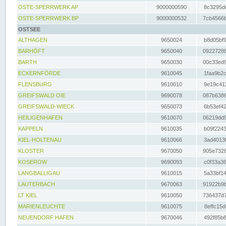
OSTE-SPERRWERK AP
9000000590
8c3295dc
OSTE-SPERRWERK BP
9000000532
7cb4566b
OSTSEE
ALTHAGEN
9650024
b8d05bf9
BARHÖFT
9650040
09227288
BARTH
9650030
00c33ed9
ECKERNFÖRDE
9610045
1faa9b2c
FLENSBURG
9610010
9e19c411
GREIFSWALD OIE
9690078
087b6386
GREIFSWALD-WIECK
9650073
6b53ef42
HEILIGENHAFEN
9610070
06219dd9
KAPPELN
9610035
b09f2243
KIEL-HOLTENAU
9610066
3ad4013f
KLOSTER
9670050
905e7328
KOSEROW
9690093
c0f33a36
LANGBALLIGAU
9610015
5a33bf14
LAUTERBACH
9670063
91922b9b
LT KIEL
9610050
736437d7
MARIENLEUCHTE
9610075
8effc15d
NEUENDORF HAFEN
9670046
492f85b8