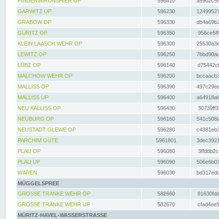
FINDENWIRUNSHIER OP
596410
a5902c55
GARWITZ UP
596230
12499527
GRABOW OP
596330
db4a69b2
GÜRITZ OP
596350
956ce5ff
KLEIN LAASCH WEHR OP
596300
25530a3e
LEWITZ OP
596250
7bbd90ad
LÜBZ OP
596140
d75442cf
MALCHOW WEHR OP
596200
bccaacb3
MALLISS OP
596390
497c29ee
MALLISS UP
596400
a64918a6
NEU KALLISS OP
596430
30739ff3
NEUBURG OP
596160
541c508a
NEUSTADT GLEWE OP
596280
c4381eb3
PARCHIM GÜTE
5961801
3dec3921
PLAU OP
596080
3ffddb2c
PLAU UP
596090
506e6b03
WAREN
596030
bd317edd
MÜGGELSPREE
GROSSE TRÄNKE WEHR OP
582660
81630fdd
GROSSE TRÄNKE WEHR UP
582670
cfad4ee5
MÜRITZ-HAVEL-WASSERSTRASSE