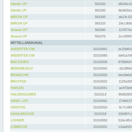
Diemitz OP
581020
d6426c42
Diemitz UP
581030
6b3b55e2
MIROW OP
581000
ab13c115
MIROW UP
581010
19cc3b9a
Strasen OP
581060
117877ec
Strasen UP
581070
2cc40997
MITTELLANDKANAL
ANDERTEN OW
31010061
bc20d819
ANDERTEN UW
31010060
dd41a7d6
BAD ESSEN
31010030
6760b547
BERENBUSCH
31010042
d2c8f60e
BRAMSCHE
31010020
bec8a6a5
BROXTEN
31010032
1125a391
HAHLEN
31010041
ac970eb0
HALDENSLEBEN
3101013
90d92801
HANN. LIST
31010062
27dfd137
HÖRSTEL
31010010
6c7c180f
KANALBRÜCKE
3101018
32b997c2
LOHNDE
31010050
516c4814
LÜBBECKE
31010031
c2aa9164