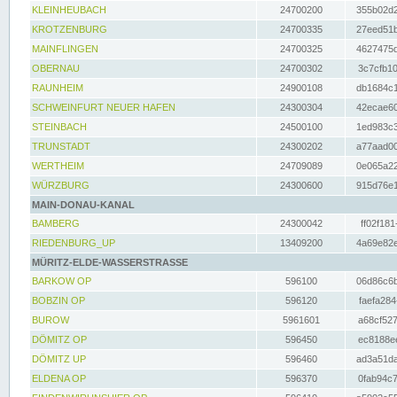
KLEINHEUBACH
24700200
355b02d2
KROTZENBURG
24700335
27eed51b
MAINFLINGEN
24700325
4627475d
OBERNAU
24700302
3c7cfb10
RAUNHEIM
24900108
db1684c1
SCHWEINFURT NEUER HAFEN
24300304
42ecae60
STEINBACH
24500100
1ed983c3
TRUNSTADT
24300202
a77aad00
WERTHEIM
24709089
0e065a22
WÜRZBURG
24300600
915d76e1
MAIN-DONAU-KANAL
BAMBERG
24300042
ff02f181
RIEDENBURG_UP
13409200
4a69e82e
MÜRITZ-ELDE-WASSERSTRASSE
BARKOW OP
596100
06d86c6b
BOBZIN OP
596120
faefa284
BUROW
5961601
a68cf527
DÖMITZ OP
596450
ec8188ee
DÖMITZ UP
596460
ad3a51da
ELDENA OP
596370
0fab94c7