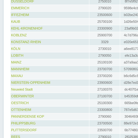
DÜSSELDORF
2750010
8f7e5f92
EMMERICH
2790020
9598e4cb
IFFEZHEIM
23500600
b02be240
KAUB
25700100
1d26e504
KEHL-KRONENHOF
23300900
23af9b02
KOBLENZ
25900700
4c7d796a
KONSTANZ-RHEIN
3329
e020e651
KÖLN
2730010
a6ee8177
LOBITH
2790050
efe13a3d
MAINZ
25100100
a37a9aa3
MANNHEIM
23700700
57090802
MAXAU
23700200
b6c6d5c8
NIERSTEIN-OPPENHEIM
23900600
d28e7ed1
Neuwied Stadt
27100370
dc407f1e
OBERWINTER
27100700
b45359df
OESTRICH
25100300
665be0fe
OTTENHEIM
23300800
787e5d63
PANNERDENSE KOP
2790060
3046493f
PHILIPPSBURG
23700500
88e972e1
PLITTERSDORF
23500700
6b774802
REES
2790010
2f025389