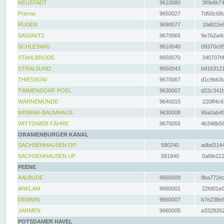
NEUSTADT
9610080
3f0b6b74
Prerow
9650027
7d50c68c
RUDEN
9690077
1fa822e6
SASSNITZ
9670065
9e7b2a4d
SCHLESWIG
9610040
09370c05
STAHLBRODE
9650070
340707f4
STRALSUND
9650043
b9163121
THIESSOW
9670067
d1c9bb3c
TIMMENDORF POEL
9630007
d22c341b
WARNEMÜNDE
9640015
220ff4c6
WISMAR-BAUMHAUS
9630008
95a0ab45
WITTOWER FÄHRE
9670055
4b348b56
ORANIENBURGER KANAL
SACHSENHAUSEN OP
580240
adbd3144
SACHSENHAUSEN UP
581840
0a6fe221
PEENE
AALBUDE
9660009
8ba772ed
ANKLAM
9660001
22fd01e0
DEMMIN
9660007
b7e238e8
JARMEN
9660005
a3328262
POTSDAMER HAVEL