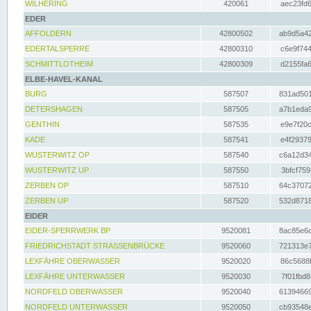
WILHERING
420061
aec23fd6
EDER
AFFOLDERN
42800502
ab9d5a42
EDERTALSPERRE
42800310
c6e9f744
SCHMITTLOTHEIM
42800309
d2155fa6
ELBE-HAVEL-KANAL
BURG
587507
831ad501
DETERSHAGEN
587505
a7b1eda9
GENTHIN
587535
e9e7f20c
KADE
587541
e4f29379
WUSTERWITZ OP
587540
c6a12d34
WUSTERWITZ UP
587550
3bfcf759
ZERBEN OP
587510
64c37072
ZERBEN UP
587520
532d8718
EIDER
EIDER-SPERRWERK BP
9520081
8ac85e6c
FRIEDRICHSTADT STRASSENBRÜCKE
9520060
721313e7
LEXFÄHRE OBERWASSER
9520020
86c5688f
LEXFÄHRE UNTERWASSER
9520030
7f01fbd8
NORDFELD OBERWASSER
9520040
61394669
NORDFELD UNTERWASSER
9520050
cb93548e