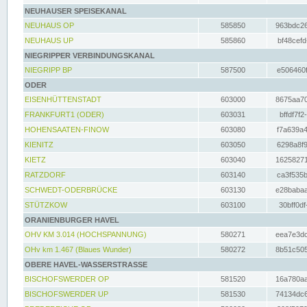
NEUHAUSER SPEISEKANAL
NEUHAUS OP
585850
963bdc26
NEUHAUS UP
585860
bf48cefd
NIEGRIPPER VERBINDUNGSKANAL
NIEGRIPP BP
587500
e506460f
ODER
EISENHÜTTENSTADT
603000
8675aa70
FRANKFURT1 (ODER)
603031
bffdf7f2
HOHENSAATEN-FINOW
603080
f7a639a4
KIENITZ
603050
6298a8f9
KIETZ
603040
16258271
RATZDORF
603140
ca3f535b
SCHWEDT-ODERBRÜCKE
603130
e28babaa
STÜTZKOW
603100
30bff0df
ORANIENBURGER HAVEL
OHV KM 3.014 (HOCHSPANNUNG)
580271
eea7e3dc
OHv km 1.467 (Blaues Wunder)
580272
8b51c505
OBERE HAVEL-WASSERSTRASSE
BISCHOFSWERDER OP
581520
16a780aa
BISCHOFSWERDER UP
581530
74134dc6