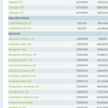
Wintrich UP
26700400
a392113c
Zeltingen OP
26700580
8b802863
Zeltingen UP
26700600
d867e7e9
MALZER KANAL
LIEBENWALDE OP
581540
3f8ceb6d
LIEBENWALDE UP
581550
a1cf60be
NECKAR
Aldingen Schleuse UP
23800280
dfdfb4ff
Beihingen Wehr UP
23800360
8a2e3048
Besigheim SKA
23800460
46d8ed02
Besigheim Schleuse UP
23800480
57db82c7
Besigheim Wehr UP
23800440
42c11b7a
Cannstatt Schleuse UP
23800240
7068d262
Deizisau Schleuse UP
23800120
c5b6243d
Esslingen Schleuse UP
23800180
130a3761
Esslingen Wehr OP
23800176
31c32a38
Feudenheim Schleuse UP
23800840
48a939b9
Gundelsheim UP
23800620
fc1072e4
Guttenbach Schleuse UP
23800660
bd36404b
Hassmersheim AMS
23800630
0e1b8ae0
Heidelberg UP
23800760
827b2685