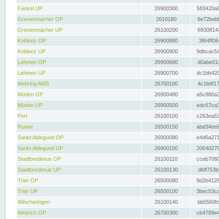
Fankel UP
26900300
583420a8
Grevenmacher OP
2610180
6e72bebf
Grevenmacher UP
26100200
69308142
Koblenz OP
26900880
3f64ff08
Koblenz UP
26900900
9dbcac54
Lehmen OP
26900680
d0abe01a
Lehmen UP
26900700
dc1bb420
Mehring AMS
26700100
4c1b6f17
Müden OP
26900480
a5c880a3
Müden UP
26900500
edc67ca3
Perl
26100100
c263ea53
Ruwer
26500150
abd34ee6
Sankt Aldegund OP
26900080
e4d6a271
Sankt Aldegund UP
26900100
20640279
Stadtbredimus OP
26100110
cceb7060
Stadtbredimus UP
26100130
dfdf753b
Trier OP
26500080
9d2b4126
Trier UP
26500100
3bec53ca
Wincheringen
26100140
bb5560fc
Wintrich OP
26700380
cb4789e4