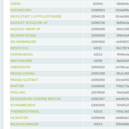
GREIN
420091
f3bf0b0b
HOFKIRCHEN
10088003
616dd98e
INGOLSTADT LUITPOLDSTRASSE
10046105
824a046b
KACHLET SCHLEUSE UP
10090708
0fd56e0a
KACHLET WEHR UP
10090408
560cf185
KELHEIM DONAU
10053009
296fc6d4
KELHEIMWINZER
10054500
c9409937
KIENSTOCK
42011
56178f74
KORNEUBURG
42013
ff44be4a
MAUTHAUSEN
42009
6b002fef
OBERNDORF
10056302
e476bcad
PASSAU DONAU
10091008
9f12c405
PASSAU ILZSTADT
10092000
33ceb441
PFATTER
10068006
f768173a
PFELLING
10078000
7fe63a95
REGENSBURG EISERNE BRÜCKE
10061007
eebd633a
SCHWABELWEIS
10062000
7644f1d7
THEBNERSTRASSL
42015
f7b5c3d3
VILSHOFEN
10089006
e6d68ab7
WILDUNGSMAUER
42014
35846b8b