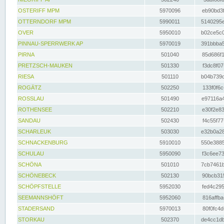
OSTERIFF MPM
5970096
eb90bd3f
OTTERNDORF MPM
5990011
5140295e
OVER
5950010
b02ce5c0
PINNAU-SPERRWERK AP
5970019
391bbba5
PIRNA
501040
85d686f1
PRETZSCH-MAUKEN
501330
f3dc8f07
RIESA
501110
b04b739d
ROGÄTZ
502250
133f0f6c
ROSSLAU
501490
e97116a4
ROTHENSEE
502210
e30f2e83
SANDAU
502430
f4c55f77
SCHARLEUK
503030
e32b0a28
SCHNACKENBURG
5910010
550e3885
SCHULAU
5950090
f3c6ee73
SCHÖNA
501010
7cb7461b
SCHÖNEBECK
502130
90bcb315
SCHÖPFSTELLE
5952030
fed4c295
SEEMANNSHÖFT
5952060
816affba
STADERSAND
5970013
80f0fc4d
STORKAU
502370
de4cc1db