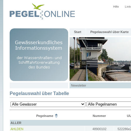
Hilfe
Link
Start
Pegelauswahl über Karte
Newsletter
Pegelauswahl über Tabelle
Pegelname
Nummer
UU
ALLER
AHLDEN
48900102
522286e2