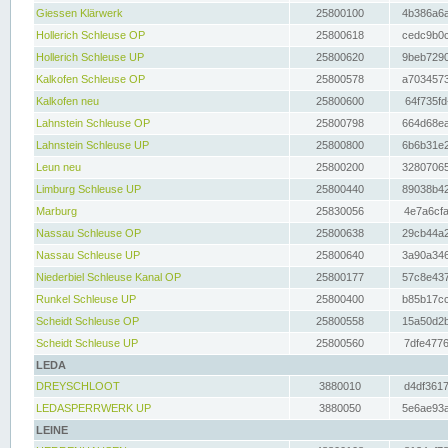
Giessen Klärwerk
25800100
4b386a6a
Hollerich Schleuse OP
25800618
cedc9b0c
Hollerich Schleuse UP
25800620
9beb7290
Kalkofen Schleuse OP
25800578
a7034573
Kalkofen neu
25800600
64f735fd
Lahnstein Schleuse OP
25800798
664d68ea
Lahnstein Schleuse UP
25800800
6b6b31e2
Leun neu
25800200
32807065
Limburg Schleuse UP
25800440
89038b42
Marburg
25830056
4e7a6cfa
Nassau Schleuse OP
25800638
29cb44a2
Nassau Schleuse UP
25800640
3a90a346
Niederbiel Schleuse Kanal OP
25800177
57c8e437
Runkel Schleuse UP
25800400
b85b17cc
Scheidt Schleuse OP
25800558
15a50d2b
Scheidt Schleuse UP
25800560
7dfe4776
LEDA
DREYSCHLOOT
3880010
d4df3617
LEDASPERRWERK UP
3880050
5e6ae93a
LEINE