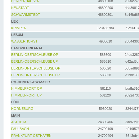
HERRENHAUSEN
48800108
8134af78
NEUSTADT
48800200
dda39817
SCHWARMSTEDT
48800301
8e16bd66
LEK
KRIMPEN
123456784
f5c96f13
LESUM
WASSERHORST
4930010
76844306
LANDWEHRKANAL
BERLIN-OBERSCHLEUSE OP
586600
24ce3282
BERLIN-OBERSCHLEUSE UP
586610
c42ad3df
BERLIN-UNTERSCHLEUSE OP
586620
503ad891
BERLIN-UNTERSCHLEUSE UP
586630
d198c901
LYCHENER GEWÄSSER
HIMMELPFORT OP
581110
bcdfa310
HIMMELPFORT UP
581120
9592d736
LÜHE
HORNEBURG
5960020
3244d787
MAIN
ASTHEIM
24300406
3de69bf8
FAULBACH
24700109
a919f57f
FRANKFURT OSTHAFEN
24700404
66ff3eb4