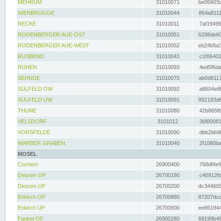
MEHRUM
31010071
be05603a
NIENBRÜGGE
31010044
864a8111
RECKE
31010011
7af19499
RODENBERGER AUE-OST
31010051
6288de60
RODENBERGER AUE-WEST
31010052
eb24b5a3
RUSBEND
31010043
c1f06401
RÜHEN
31010093
4ed5f6da
SEHNDE
31010070
ab0d9117
SÜLFELD OW
31010092
a8604e8f
SÜLFELD UW
31010091
892183d6
THUNE
31010080
42b865fb
VELSDORF
3101012
36f80081
VORSFELDE
31010090
dbb2bb9f
WARBER GRABEN
31010040
2f1080ba
MOSEL
Cochem
26900400
768df4e9
Detzem OP
26700180
c40912fd
Detzem UP
26700200
dc344605
Enkirch OP
26700880
87207dcd
Enkirch UP
26700900
ee861944
Fankel OP
26900280
68198b48