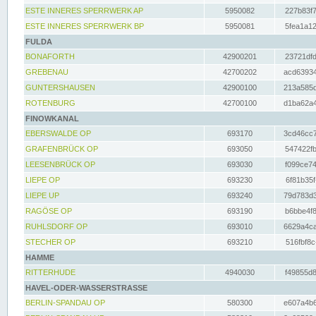
ESTE INNERES SPERRWERK AP
5950082
227b83f7
ESTE INNERES SPERRWERK BP
5950081
5fea1a12
FULDA
BONAFORTH
42900201
23721dfd
GREBENAU
42700202
acd63934
GUNTERSHAUSEN
42900100
213a585d
ROTENBURG
42700100
d1ba62a4
FINOWKANAL
EBERSWALDE OP
693170
3cd46cc7
GRAFENBRÜCK OP
693050
547422fb
LEESENBRÜCK OP
693030
f099ce74
LIEPE OP
693230
6f81b35f
LIEPE UP
693240
79d783d3
RAGÖSE OP
693190
b6bbe4f8
RUHLSDORF OP
693010
6629a4ca
STECHER OP
693210
516fbf8c
HAMME
RITTERHUDE
4940030
f49855d8
HAVEL-ODER-WASSERSTRASSE
BERLIN-SPANDAU OP
580300
e607a4b6