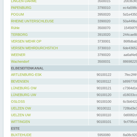
LINGEN-DARME
3500015
200363fc
PAPENBURG
3790010
ec4a598d
POGUM
3950020
5d1e4350
RHEINE UNTERSCHLEUSE
3390020
50a449ba
Rühle
3500070
15456f75
TERBORG
3910020
244cae8b
VERSEN WEHR OP
3730001
86f8dbab
VERSEN WEHRDURCHSTICH
3730010
6de43652
WEENER
3790020
aa6af4e6
Wachendorf
3500031
88698229
ELBESEITENKANAL
ARTLENBURG-ESK
90100122
7fec2f4f
BEVENSEN
90100112
b8997708
LÜNEBURG OW
90100121
c7364d1e
LÜNEBURG UW
90100120
d18033cd
OSLOSS
90100100
6c5b6422
UELZEN OW
90100111
728bd3e3
UELZEN UW
90100110
0d0082cf
WITTINGEN
90100101
9cf795ce
ESTE
BUXTEHUDE
5950080
8a08c920