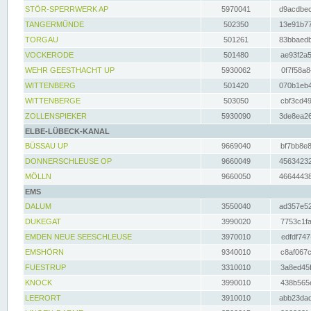
STÖR-SPERRWERK AP
5970041
d9acdbec
TANGERMÜNDE
502350
13e91b77
TORGAU
501261
83bbaedb
VOCKERODE
501480
ae93f2a5
WEHR GEESTHACHT UP
5930062
0f7f58a8
WITTENBERG
501420
070b1eb4
WITTENBERGE
503050
cbf3cd49
ZOLLENSPIEKER
5930090
3de8ea26
ELBE-LÜBECK-KANAL
BÜSSAU UP
9669040
bf7bb8e8
DONNERSCHLEUSE OP
9660049
45634232
MÖLLN
9660050
46644438
EMS
DALUM
3550040
ad357e52
DUKEGAT
3990020
7753c1fa
EMDEN NEUE SEESCHLEUSE
3970010
edfdf747
EMSHÖRN
9340010
c8af067c
FUESTRUP
3310010
3a8ed45f
KNOCK
3990010
438b565e
LEERORT
3910010
abb23dad