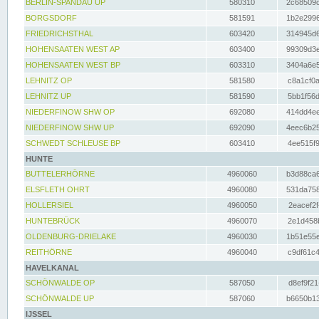
BERLIN-SPANDAU UP
580310
2c68509c
BORGSDORF
581591
1b2e2996
FRIEDRICHSTHAL
603420
314945d6
HOHENSAATEN WEST AP
603400
99309d3e
HOHENSAATEN WEST BP
603310
3404a6e5
LEHNITZ OP
581580
c8a1cf0a
LEHNITZ UP
581590
5bb1f56d
NIEDERFINOW SHW OP
692080
414dd4ee
NIEDERFINOW SHW UP
692090
4eec6b25
SCHWEDT SCHLEUSE BP
603410
4ee515f9
HUNTE
BUTTELERHÖRNE
4960060
b3d88ca6
ELSFLETH OHRT
4960080
531da758
HOLLERSIEL
4960050
2eacef2f
HUNTEBRÜCK
4960070
2e1d458b
OLDENBURG-DRIELAKE
4960030
1b51e55e
REITHÖRNE
4960040
c9df61c4
HAVELKANAL
SCHÖNWALDE OP
587050
d8ef9f21
SCHÖNWALDE UP
587060
b6650b13
IJSSEL