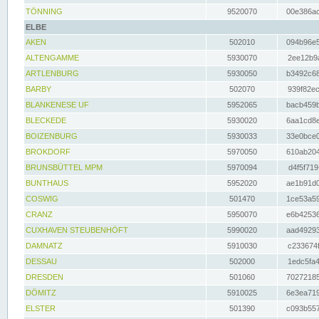
TÖNNING
9520070
00e386ac
ELBE
AKEN
502010
094b96e5
ALTENGAMME
5930070
2ee12b9a
ARTLENBURG
5930050
b3492c68
BARBY
502070
939f82ec
BLANKENESE UF
5952065
bacb459b
BLECKEDE
5930020
6aa1cd8e
BOIZENBURG
5930033
33e0bce0
BROKDORF
5970050
610ab204
BRUNSBÜTTEL MPM
5970094
d4f5f719
BUNTHAUS
5952020
ae1b91d0
COSWIG
501470
1ce53a59
CRANZ
5950070
e6b42536
CUXHAVEN STEUBENHÖFT
5990020
aad49293
DAMNATZ
5910030
c233674f
DESSAU
502000
1edc5fa4
DRESDEN
501060
70272185
DÖMITZ
5910025
6e3ea719
ELSTER
501390
c093b557