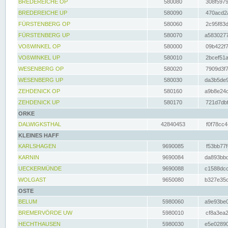
BREDEREICHE OP
580080
308f5979
BREDEREICHE UP
580090
470acd2a
FÜRSTENBERG OP
580060
2c95f83d
FÜRSTENBERG UP
580070
a5830277
VOßWINKEL OP
580000
09b422f7
VOßWINKEL UP
580010
2bcef51a
WESENBERG OP
580020
7909d3f7
WESENBERG UP
580030
da3b5de9
ZEHDENICK OP
580160
a9b8e24c
ZEHDENICK UP
580170
721d7dbf
ORKE
DALWIGKSTHAL
42840453
f0f78cc4
KLEINES HAFF
KARLSHAGEN
9690085
f53bb77f
KARNIN
9690084
da893bbd
UECKERMÜNDE
9690088
c1588dcc
WOLGAST
9650080
b327e35c
OSTE
BELUM
5980060
a9e93be0
BREMERVÖRDE UW
5980010
cf8a3ea2
HECHTHAUSEN
5980030
e5e02890