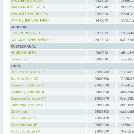
WANGEROOGE OST
9420020
26656fda
WANGEROOGE WEST
9420040
70039212
WHV ALTER VORHAFEN
9440020
f85bd17b
WHV NEUER VORHAFEN
9440030
f77317d9
KRÜCKAU
ELMSHORN HAFEN
5970022
136febf6
KRÜCKAU-SPERRWERK BP
5970023
53c277c3
KÜSTENKANAL
HUNDSMÜHLEN
4960020
cf6ac249
Hilkenbrook
3800010
58ccd6f0
LAHN
Bad Ems Schleuse UP
25800700
c005afb9
Bad Ems Wehr OP
25800690
f2295e77
Cramberg Schleuse OP
25800538
24fe419b
Cramberg Schleuse UP
25800540
3abb36d1
Dausenau Schleuse OP
25800678
9ceb358c
Dausenau Schleuse UP
25800680
eae91991
Diez Hafen
25800500
eadedeb6
Diez Schleuse OP
25800478
ea62ec5f
Diez Schleuse UP
25800480
31750a0f
Fürfurt Schleuse UP
25800300
34af0fca