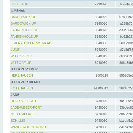
IJSSELKOP
2790070
bbaefa8e
ILMENAU
BARDOWICK OP
5940029
07830b68
BARDOWICK UP
5940030
a238b70f
FAHRENHOLZ OP
5940070
c33c3667
FAHRENHOLZ UP
5940060
bb62b28f
ILMENAU SPERRWERK AP
5940080
6b05e8dc
LÜNE
5940020
d7a8df36
WITTORF OP
5940049
eb3d4195
WITTORF UP
5940050
308c39b6
ITTER ZUR EDER
HERZHAUSEN
42800218
855205e7
ITTER ZUR DIEMEL
KOTTHAUSEN
44100013
36243256
JADE
HOOKSIELPLATE
9430020
fac30fe9
JADE-WESER-PORT
9430050
33bdec83
MELLUMPLATE
9420010
c8b9a2b6
SCHILLIG
9430030
b1cda5a0
WANGEROOGE NORD
9420030
c41d42b1