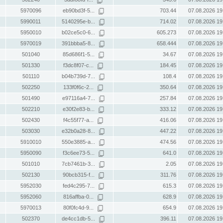
5970096
eb90bd3f-5...
703.44
07.08.2026 19
5990011
5140295e-b...
714.02
07.08.2026 19
5950010
b02ce5c0-6...
605.273
07.08.2026 19
5970019
391bbba5-8...
658.444
07.08.2026 19
501040
85d686f1-5...
34.67
07.08.2026 19
501330
f3dc8f07-c...
184.45
07.08.2026 19
501110
b04b739d-7...
108.4
07.08.2026 19
502250
133f0f6c-2...
350.64
07.08.2026 19
501490
e97116a4-7...
257.84
07.08.2026 19
502210
e30f2e83-b...
333.12
07.08.2026 19
502430
f4c55f77-a...
416.06
07.08.2026 19
503030
e32b0a28-8...
447.22
07.08.2026 19
5910010
550e3885-a...
474.56
07.08.2026 19
5950090
f3c6ee73-5...
641.0
07.08.2026 19
501010
7cb7461b-3...
2.05
07.08.2026 19
502130
90bcb315-f...
311.76
07.08.2026 19
5952030
fed4c295-7...
615.3
07.08.2026 19
5952060
816affba-0...
628.9
07.08.2026 19
5970013
80f0fc4d-9...
654.9
07.08.2026 19
502370
de4cc1db-5...
396.11
07.08.2026 19