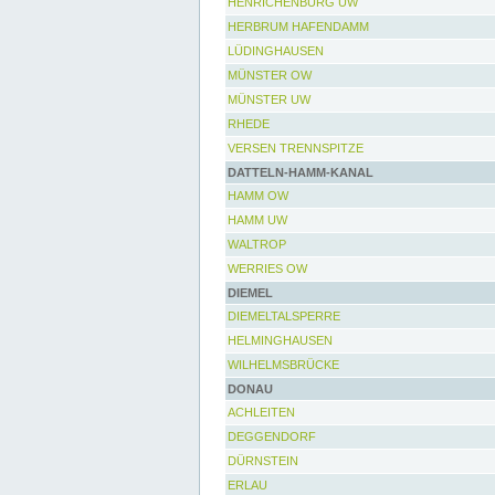
HENRICHENBURG UW
HERBRUM HAFENDAMM
LÜDINGHAUSEN
MÜNSTER OW
MÜNSTER UW
RHEDE
VERSEN TRENNSPITZE
DATTELN-HAMM-KANAL
HAMM OW
HAMM UW
WALTROP
WERRIES OW
DIEMEL
DIEMELTALSPERRE
HELMINGHAUSEN
WILHELMSBRÜCKE
DONAU
ACHLEITEN
DEGGENDORF
DÜRNSTEIN
ERLAU