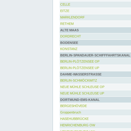
CELLE
EITZE
MARKLENDORF
RETHEM
ALTE MAAS
DORDRECHT
BODENSEE
KONSTANZ
BERLIN-SPANDAUER-SCHIFFFAHRTSKANAL
BERLIN-PLÖTZENSEE OP
BERLIN-PLÖTZENSEE UP
DAHME-WASSERSTRASSE
BERLIN-SCHMÖCKWITZ
NEUE MÜHLE SCHLEUSE OP
NEUE MÜHLE SCHLEUSE UP
DORTMUND-EMS-KANAL
BERGESHÖVEDE
Groppenbruch
HASEHUBBRÜCKE
HENRICHENBURG OW