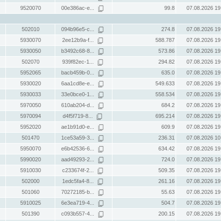
9520070
00e386ac-e...
99.8
07.08.2026 19
502010
094b96e5-c...
274.8
07.08.2026 19
5930070
2ee12b9a-f...
588.787
07.08.2026 19
5930050
b3492c68-8...
573.86
07.08.2026 19
502070
939f82ec-1...
294.82
07.08.2026 19
5952065
bacb459b-0...
635.0
07.08.2026 19
5930020
6aa1cd8e-e...
549.633
07.08.2026 19
5930033
33e0bce0-1...
558.534
07.08.2026 19
5970050
610ab204-d...
684.2
07.08.2026 19
5970094
d4f5f719-8...
695.214
07.08.2026 19
5952020
ae1b91d0-e...
609.9
07.08.2026 19
501470
1ce53a59-3...
236.31
07.08.2026 10
5950070
e6b42536-6...
634.42
07.08.2026 19
5990020
aad49293-2...
724.0
07.08.2026 19
5910030
c233674f-2...
509.35
07.08.2026 19
502000
1edc5fa4-8...
261.16
07.08.2026 19
501060
70272185-b...
55.63
07.08.2026 19
5910025
6e3ea719-4...
504.7
07.08.2026 19
501390
c093b557-4...
200.15
07.08.2026 19