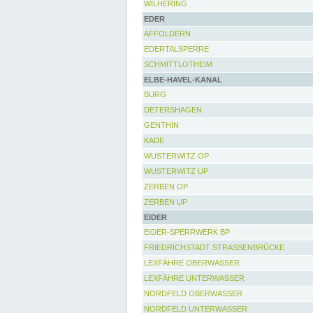
WILHERING
EDER
AFFOLDERN
EDERTALSPERRE
SCHMITTLOTHEIM
ELBE-HAVEL-KANAL
BURG
DETERSHAGEN
GENTHIN
KADE
WUSTERWITZ OP
WUSTERWITZ UP
ZERBEN OP
ZERBEN UP
EIDER
EIDER-SPERRWERK BP
FRIEDRICHSTADT STRASSENBRÜCKE
LEXFÄHRE OBERWASSER
LEXFÄHRE UNTERWASSER
NORDFELD OBERWASSER
NORDFELD UNTERWASSER