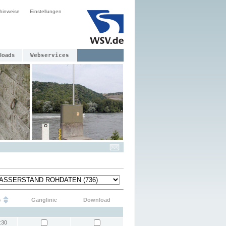
hinweise
Einstellungen
loads
Webservices
s
Ganglinie
Download
:30