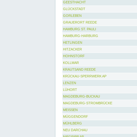
GEESTHACHT
GLÜCKSTADT
GORLEBEN
GRAUERORT REEDE
HAMBURG ST. PAULI
HAMBURG-HARBURG
HETLINGEN
HITZACKER
HOHNSTORF
KOLLMAR
KRAUTSAND REEDE
KRÜCKAU-SPERRWERK AP
LENZEN
LÜHORT
MAGDEBURG-BUCKAU
MAGDEBURG-STROMBRÜCKE
MEISSEN
MÜGGENDORF
MÜHLBERG
NEU DARCHAU
NIEGRIPP AP