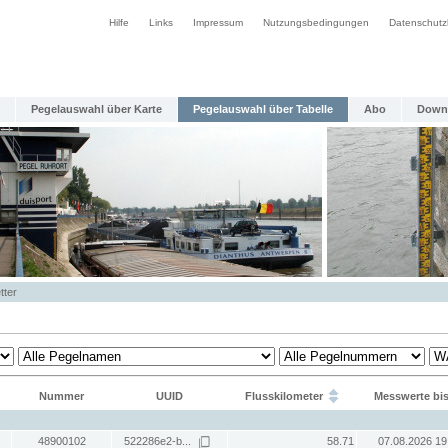
Hilfe
Links
Impressum
Nutzungsbedingungen
Datenschutz
Pegelauswahl über Karte
Pegelauswahl über Tabelle
Abo
Down
tter
Nummer
UUID
Flusskilometer
Messwerte bi
48900102
522286e2-b...
58.71
07.08.2026 19