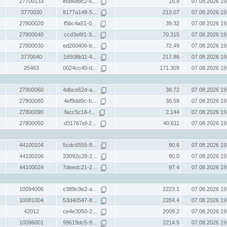
27700133
e6b68bc2-6...
15.9
07.08.2026 19
3770030
8177a148-5...
213.07
07.08.2026 19
27800020
f5bc4a51-0...
39.32
07.08.2026 19
27800040
ccd3e8f1-3...
70.315
07.08.2026 19
27800030
ed260406-b...
72.49
07.08.2026 19
3770040
16508b11-4...
217.86
07.08.2026 19
25463
0024cc40-d...
171.309
07.08.2026 19
27800060
4dbce62d-a...
38.72
07.08.2026 19
27800080
4ef9dd9c-b...
36.59
07.08.2026 19
27800090
facc5c16-f...
2.144
07.08.2026 19
27800050
d31767ef-2...
40.611
07.08.2026 19
44100104
5cdc6555-8...
90.6
07.08.2026 19
44100206
33092c28-2...
90.0
07.08.2026 19
44100024
7deedc21-2...
97.4
07.08.2026 19
10094006
c389c9e2-a...
2223.1
07.08.2026 19
10081004
53d40547-8...
2284.4
07.08.2026 19
42012
ce4e3050-2...
2009.2
07.08.2026 19
10096001
99619dc5-9...
2214.5
07.08.2026 19