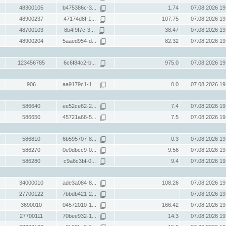
48300105
b475386c-3...
1.74
07.08.2026 19
48900237
47174d8f-1...
107.75
07.08.2026 19
48700103
8b4f9f7c-3...
38.47
07.08.2026 19
48900204
5aaed954-d...
82.32
07.08.2026 19
123456785
6c6f84c2-b...
975.0
07.08.2026 19
906
aa9179c1-1...
0.0
07.08.2026 19
586640
ee52ce62-2...
7.4
07.08.2026 19
586650
45721a68-5...
7.5
07.08.2026 19
586810
6b595707-8...
0.3
07.08.2026 19
586270
0e0dbcc9-0...
9.56
07.08.2026 19
586280
c9a6c3bf-0...
9.4
07.08.2026 19
34000010
ade3a084-8...
108.26
07.08.2026 19
27700122
7bbdb421-2...
07.08.2026 19
3690010
04572010-1...
166.42
07.08.2026 19
27700111
70bee932-1...
14.3
07.08.2026 19