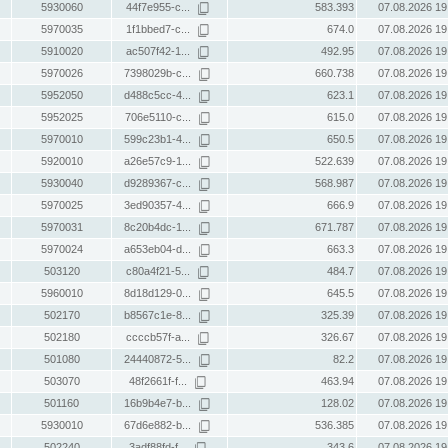
5930060
44f7e955-c...
583.393
07.08.2026 19
5970035
1f1bbed7-c...
674.0
07.08.2026 19
5910020
ac507f42-1...
492.95
07.08.2026 19
5970026
7398029b-c...
660.738
07.08.2026 19
5952050
d488c5cc-4...
623.1
07.08.2026 19
5952025
706e5110-c...
615.0
07.08.2026 19
5970010
599c23b1-4...
650.5
07.08.2026 19
5920010
a26e57c9-1...
522.639
07.08.2026 19
5930040
d9289367-c...
568.987
07.08.2026 19
5970025
3ed90357-4...
666.9
07.08.2026 19
5970031
8c20b4dc-1...
671.787
07.08.2026 19
5970024
a653eb04-d...
663.3
07.08.2026 19
503120
c80a4f21-5...
484.7
07.08.2026 19
5960010
8d18d129-0...
645.5
07.08.2026 19
502170
b8567c1e-8...
325.39
07.08.2026 19
502180
ccccb57f-a...
326.67
07.08.2026 19
501080
24440872-5...
82.2
07.08.2026 19
503070
48f2661f-f...
463.94
07.08.2026 19
501160
16b9b4e7-b...
128.02
07.08.2026 19
5930010
67d6e882-b...
536.385
07.08.2026 19
502240
3adf88fd-f...
343.6
07.08.2026 19