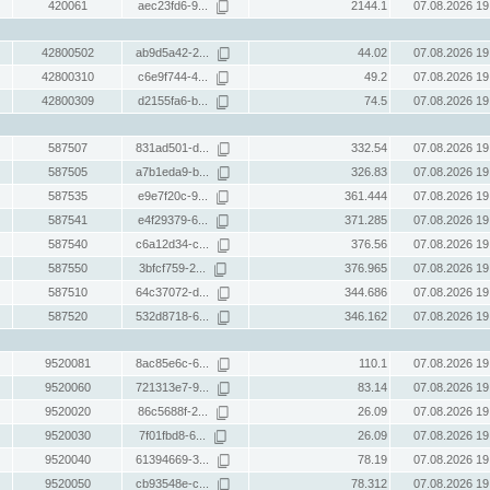
420061
aec23fd6-9...
2144.1
07.08.2026 19
42800502
ab9d5a42-2...
44.02
07.08.2026 19
42800310
c6e9f744-4...
49.2
07.08.2026 19
42800309
d2155fa6-b...
74.5
07.08.2026 19
587507
831ad501-d...
332.54
07.08.2026 19
587505
a7b1eda9-b...
326.83
07.08.2026 19
587535
e9e7f20c-9...
361.444
07.08.2026 19
587541
e4f29379-6...
371.285
07.08.2026 19
587540
c6a12d34-c...
376.56
07.08.2026 19
587550
3bfcf759-2...
376.965
07.08.2026 19
587510
64c37072-d...
344.686
07.08.2026 19
587520
532d8718-6...
346.162
07.08.2026 19
9520081
8ac85e6c-6...
110.1
07.08.2026 19
9520060
721313e7-9...
83.14
07.08.2026 19
9520020
86c5688f-2...
26.09
07.08.2026 19
9520030
7f01fbd8-6...
26.09
07.08.2026 19
9520040
61394669-3...
78.19
07.08.2026 19
9520050
cb93548e-c...
78.312
07.08.2026 19