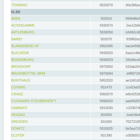
TÖNNING
9520070
00e386ac
ELBE
AKEN
502010
094b96e5
ALTENGAMME
5930070
2ee12b9a
ARTLENBURG
5930050
b3492c68
BARBY
502070
939f82ec
BLANKENESE UF
5952065
bacb459b
BLECKEDE
5930020
6aa1cd8e
BOIZENBURG
5930033
33e0bce0
BROKDORF
5970050
610ab204
BRUNSBÜTTEL MPM
5970094
d4f5f719
BUNTHAUS
5952020
ae1b91d0
COSWIG
501470
1ce53a59
CRANZ
5950070
e6b42536
CUXHAVEN STEUBENHÖFT
5990020
aad49293
DAMNATZ
5910030
c233674f
DESSAU
502000
1edc5fa4
DRESDEN
501060
70272185
DÖMITZ
5910025
6e3ea719
ELSTER
501390
c093b557