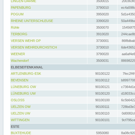
LINGEN-DARME
3500015
200363fc
PAPENBURG
3790010
ec4a598d
POGUM
3950020
5d1e4350
RHEINE UNTERSCHLEUSE
3390020
50a449ba
Rühle
3500070
15456f75
TERBORG
3910020
244cae8b
VERSEN WEHR OP
3730001
86f8dbab
VERSEN WEHRDURCHSTICH
3730010
6de43652
WEENER
3790020
aa6af4e6
Wachendorf
3500031
88698229
ELBESEITENKANAL
ARTLENBURG-ESK
90100122
7fec2f4f
BEVENSEN
90100112
b8997708
LÜNEBURG OW
90100121
c7364d1e
LÜNEBURG UW
90100120
d18033cd
OSLOSS
90100100
6c5b6422
UELZEN OW
90100111
728bd3e3
UELZEN UW
90100110
0d0082cf
WITTINGEN
90100101
9cf795ce
ESTE
BUXTEHUDE
5950080
8a08c920