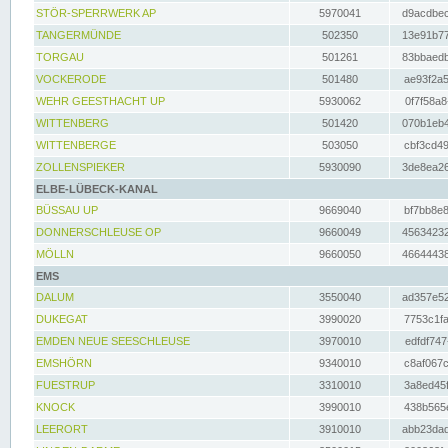
STÖR-SPERRWERK AP
5970041
d9acdbec
TANGERMÜNDE
502350
13e91b77
TORGAU
501261
83bbaedb
VOCKERODE
501480
ae93f2a5
WEHR GEESTHACHT UP
5930062
0f7f58a8
WITTENBERG
501420
070b1eb4
WITTENBERGE
503050
cbf3cd49
ZOLLENSPIEKER
5930090
3de8ea26
ELBE-LÜBECK-KANAL
BÜSSAU UP
9669040
bf7bb8e8
DONNERSCHLEUSE OP
9660049
45634232
MÖLLN
9660050
46644438
EMS
DALUM
3550040
ad357e52
DUKEGAT
3990020
7753c1fa
EMDEN NEUE SEESCHLEUSE
3970010
edfdf747
EMSHÖRN
9340010
c8af067c
FUESTRUP
3310010
3a8ed45f
KNOCK
3990010
438b565e
LEERORT
3910010
abb23dad