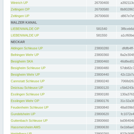
Wintrich UP
26700400
a392113c
Zeltingen OP
26700580
8b802863
Zeltingen UP
26700600
d867e7e9
MALZER KANAL
LIEBENWALDE OP
581540
3f8ceb6d
LIEBENWALDE UP
581550
a1cf60be
NECKAR
Aldingen Schleuse UP
23800280
dfdfb4ff
Beihingen Wehr UP
23800360
8a2e3048
Besigheim SKA
23800460
46d8ed02
Besigheim Schleuse UP
23800480
57db82c7
Besigheim Wehr UP
23800440
42c11b7a
Cannstatt Schleuse UP
23800240
7068d262
Deizisau Schleuse UP
23800120
c5b6243d
Esslingen Schleuse UP
23800180
130a3761
Esslingen Wehr OP
23800176
31c32a38
Feudenheim Schleuse UP
23800840
48a939b9
Gundelsheim UP
23800620
fc1072e4
Guttenbach Schleuse UP
23800660
bd36404b
Hassmersheim AMS
23800630
0e1b8ae0
Heidelberg UP
23800760
827b2685