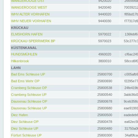
WANGEROOGE OST
9420020
26656fda
WANGEROOGE WEST
9420040
70039212
WHV ALTER VORHAFEN
9440020
f85bd17b
WHV NEUER VORHAFEN
9440030
f77317d9
KRÜCKAU
ELMSHORN HAFEN
5970022
136febf6
KRÜCKAU-SPERRWERK BP
5970023
53c277c3
KÜSTENKANAL
HUNDSMÜHLEN
4960020
cf6ac249
Hilkenbrook
3800010
58ccd6f0
LAHN
Bad Ems Schleuse UP
25800700
c005afb9
Bad Ems Wehr OP
25800690
f2295e77
Cramberg Schleuse OP
25800538
24fe419b
Cramberg Schleuse UP
25800540
3abb36d1
Dausenau Schleuse OP
25800678
9ceb358c
Dausenau Schleuse UP
25800680
eae91991
Diez Hafen
25800500
eadedeb6
Diez Schleuse OP
25800478
ea62ec5f
Diez Schleuse UP
25800480
31750a0f
Fürfurt Schleuse UP
25800300
34af0fca