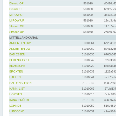
Diemitz OP
581020
d6426c42
Diemitz UP
581030
6b3b55e2
MIROW OP
581000
ab13c115
MIROW UP
581010
19cc3b9a
Strasen OP
581060
117877ec
Strasen UP
581070
2cc40997
MITTELLANDKANAL
ANDERTEN OW
31010061
bc20d819
ANDERTEN UW
31010060
dd41a7d6
BAD ESSEN
31010030
6760b547
BERENBUSCH
31010042
d2c8f60e
BRAMSCHE
31010020
bec8a6a5
BROXTEN
31010032
1125a391
HAHLEN
31010041
ac970eb0
HALDENSLEBEN
3101013
90d92801
HANN. LIST
31010062
27dfd137
HÖRSTEL
31010010
6c7c180f
KANALBRÜCKE
3101018
32b997c2
LOHNDE
31010050
516c4814
LÜBBECKE
31010031
c2aa9164