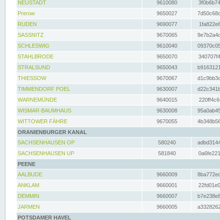
NEUSTADT
9610080
3f0b6b74
Prerow
9650027
7d50c68c
RUDEN
9690077
1fa822e6
SASSNITZ
9670065
9e7b2a4d
SCHLESWIG
9610040
09370c05
STAHLBRODE
9650070
340707f4
STRALSUND
9650043
b9163121
THIESSOW
9670067
d1c9bb3c
TIMMENDORF POEL
9630007
d22c341b
WARNEMÜNDE
9640015
220ff4c6
WISMAR-BAUMHAUS
9630008
95a0ab45
WITTOWER FÄHRE
9670055
4b348b56
ORANIENBURGER KANAL
SACHSENHAUSEN OP
580240
adbd3144
SACHSENHAUSEN UP
581840
0a6fe221
PEENE
AALBUDE
9660009
8ba772ed
ANKLAM
9660001
22fd01e0
DEMMIN
9660007
b7e238e8
JARMEN
9660005
a3328262
POTSDAMER HAVEL