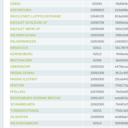
GREIN
420091
f3bf0b0b
HOFKIRCHEN
10088003
616dd98e
INGOLSTADT LUITPOLDSTRASSE
10046105
824a046b
KACHLET SCHLEUSE UP
10090708
0fd56e0a
KACHLET WEHR UP
10090408
560cf185
KELHEIM DONAU
10053009
296fc6d4
KELHEIMWINZER
10054500
c9409937
KIENSTOCK
42011
56178f74
KORNEUBURG
42013
ff44be4a
MAUTHAUSEN
42009
6b002fef
OBERNDORF
10056302
e476bcad
PASSAU DONAU
10091008
9f12c405
PASSAU ILZSTADT
10092000
33ceb441
PFATTER
10068006
f768173a
PFELLING
10078000
7fe63a95
REGENSBURG EISERNE BRÜCKE
10061007
eebd633a
SCHWABELWEIS
10062000
7644f1d7
THEBNERSTRASSL
42015
f7b5c3d3
VILSHOFEN
10089006
e6d68ab7
WILDUNGSMAUER
42014
35846b8b