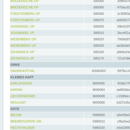
BREDEREICHE OP
580080
308f5979
BREDEREICHE UP
580090
470acd2a
FÜRSTENBERG OP
580060
2c95f83d
FÜRSTENBERG UP
580070
a5830277
VOßWINKEL OP
580000
09b422f7
VOßWINKEL UP
580010
2bcef51a
WESENBERG OP
580020
7909d3f7
WESENBERG UP
580030
da3b5de9
ZEHDENICK OP
580160
a9b8e24c
ZEHDENICK UP
580170
721d7dbf
ORKE
DALWIGKSTHAL
42840453
f0f78cc4
KLEINES HAFF
KARLSHAGEN
9690085
f53bb77f
KARNIN
9690084
da893bbd
UECKERMÜNDE
9690088
c1588dcc
WOLGAST
9650080
b327e35c
OSTE
BELUM
5980060
a9e93be0
BREMERVÖRDE UW
5980010
cf8a3ea2
HECHTHAUSEN
5980030
e5e02890