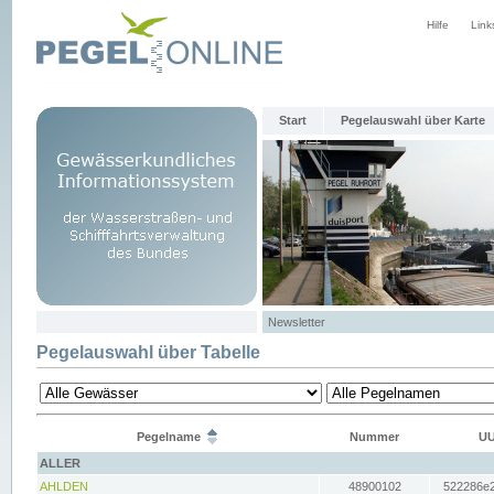
Hilfe
Link
Start
Pegelauswahl über Karte
Newsletter
Pegelauswahl über Tabelle
Pegelname
Nummer
UU
ALLER
AHLDEN
48900102
522286e2