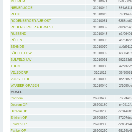
MEHRUM
31010071
be05603a
NIENBRÜGGE
31010044
864a8111
RECKE
31010011
7af19499
RODENBERGER AUE-OST
31010051
6288de60
RODENBERGER AUE-WEST
31010052
eb24b5a3
RUSBEND
31010043
c1f06401
RÜHEN
31010093
4ed5f6da
SEHNDE
31010070
ab0d9117
SÜLFELD OW
31010092
a8604e8f
SÜLFELD UW
31010091
892183d6
THUNE
31010080
42b865fb
VELSDORF
3101012
36f80081
VORSFELDE
31010090
dbb2bb9f
WARBER GRABEN
31010040
2f1080ba
MOSEL
Cochem
26900400
768df4e9
Detzem OP
26700180
c40912fd
Detzem UP
26700200
dc344605
Enkirch OP
26700880
87207dcd
Enkirch UP
26700900
ee861944
Fankel OP
26900280
68198b48