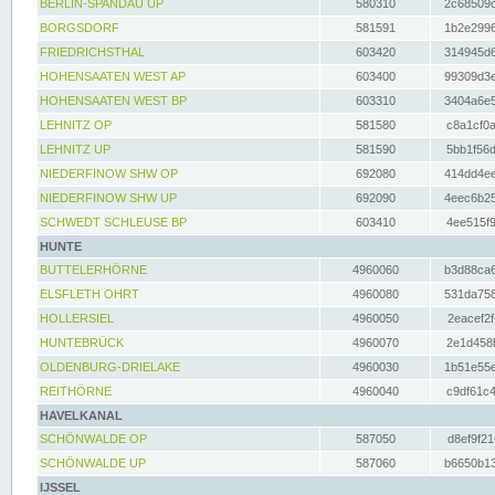
BERLIN-SPANDAU UP
580310
2c68509c
BORGSDORF
581591
1b2e2996
FRIEDRICHSTHAL
603420
314945d6
HOHENSAATEN WEST AP
603400
99309d3e
HOHENSAATEN WEST BP
603310
3404a6e5
LEHNITZ OP
581580
c8a1cf0a
LEHNITZ UP
581590
5bb1f56d
NIEDERFINOW SHW OP
692080
414dd4ee
NIEDERFINOW SHW UP
692090
4eec6b25
SCHWEDT SCHLEUSE BP
603410
4ee515f9
HUNTE
BUTTELERHÖRNE
4960060
b3d88ca6
ELSFLETH OHRT
4960080
531da758
HOLLERSIEL
4960050
2eacef2f
HUNTEBRÜCK
4960070
2e1d458b
OLDENBURG-DRIELAKE
4960030
1b51e55e
REITHÖRNE
4960040
c9df61c4
HAVELKANAL
SCHÖNWALDE OP
587050
d8ef9f21
SCHÖNWALDE UP
587060
b6650b13
IJSSEL