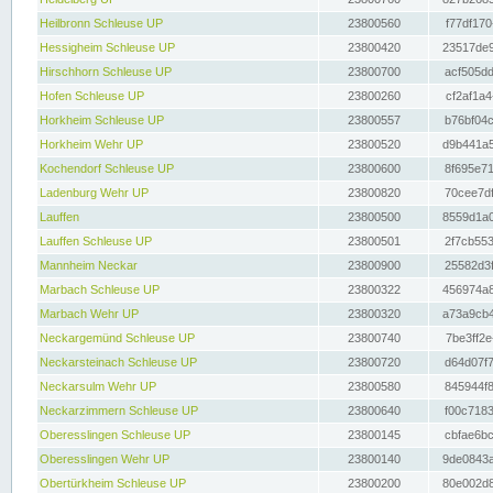
Heilbronn Schleuse UP
23800560
f77df170
Hessigheim Schleuse UP
23800420
23517de9
Hirschhorn Schleuse UP
23800700
acf505dd
Hofen Schleuse UP
23800260
cf2af1a4
Horkheim Schleuse UP
23800557
b76bf04c
Horkheim Wehr UP
23800520
d9b441a5
Kochendorf Schleuse UP
23800600
8f695e71
Ladenburg Wehr UP
23800820
70cee7df
Lauffen
23800500
8559d1a0
Lauffen Schleuse UP
23800501
2f7cb553
Mannheim Neckar
23800900
25582d3f
Marbach Schleuse UP
23800322
456974a8
Marbach Wehr UP
23800320
a73a9cb4
Neckargemünd Schleuse UP
23800740
7be3ff2e
Neckarsteinach Schleuse UP
23800720
d64d07f7
Neckarsulm Wehr UP
23800580
845944f8
Neckarzimmern Schleuse UP
23800640
f00c7183
Oberesslingen Schleuse UP
23800145
cbfae6bc
Oberesslingen Wehr UP
23800140
9de0843a
Obertürkheim Schleuse UP
23800200
80e002d8