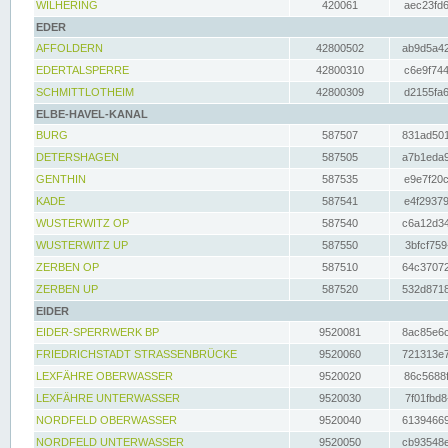
WILHERING
420061
aec23fd6
EDER
AFFOLDERN
42800502
ab9d5a42
EDERTALSPERRE
42800310
c6e9f744
SCHMITTLOTHEIM
42800309
d2155fa6
ELBE-HAVEL-KANAL
BURG
587507
831ad501
DETERSHAGEN
587505
a7b1eda9
GENTHIN
587535
e9e7f20c
KADE
587541
e4f29379
WUSTERWITZ OP
587540
c6a12d34
WUSTERWITZ UP
587550
3bfcf759
ZERBEN OP
587510
64c37072
ZERBEN UP
587520
532d8718
EIDER
EIDER-SPERRWERK BP
9520081
8ac85e6c
FRIEDRICHSTADT STRASSENBRÜCKE
9520060
721313e7
LEXFÄHRE OBERWASSER
9520020
86c5688f
LEXFÄHRE UNTERWASSER
9520030
7f01fbd8
NORDFELD OBERWASSER
9520040
61394669
NORDFELD UNTERWASSER
9520050
cb93548e