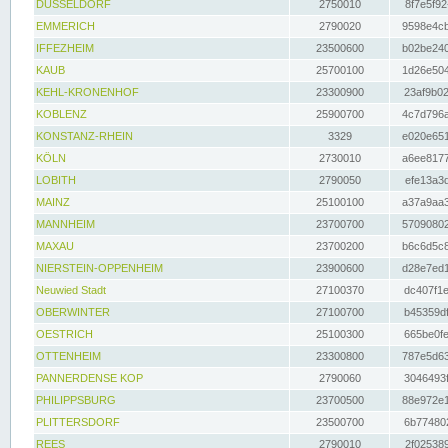
DÜSSELDORF
2750010
8f7e5f92
EMMERICH
2790020
9598e4cb
IFFEZHEIM
23500600
b02be240
KAUB
25700100
1d26e504
KEHL-KRONENHOF
23300900
23af9b02
KOBLENZ
25900700
4c7d796a
KONSTANZ-RHEIN
3329
e020e651
KÖLN
2730010
a6ee8177
LOBITH
2790050
efe13a3d
MAINZ
25100100
a37a9aa3
MANNHEIM
23700700
57090802
MAXAU
23700200
b6c6d5c8
NIERSTEIN-OPPENHEIM
23900600
d28e7ed1
Neuwied Stadt
27100370
dc407f1e
OBERWINTER
27100700
b45359df
OESTRICH
25100300
665be0fe
OTTENHEIM
23300800
787e5d63
PANNERDENSE KOP
2790060
3046493f
PHILIPPSBURG
23700500
88e972e1
PLITTERSDORF
23500700
6b774802
REES
2790010
2f025389