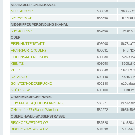
NEUHAUSER SPEISEKANAL
NEUHAUS OP
585850
963bdc26
NEUHAUS UP
585860
bf48cefd
NIEGRIPPER VERBINDUNGSKANAL
NIEGRIPP BP
587500
e506460f
ODER
EISENHÜTTENSTADT
603000
8675aa70
FRANKFURT1 (ODER)
603031
bffdf7f2
HOHENSAATEN-FINOW
603080
f7a639a4
KIENITZ
603050
6298a8f9
KIETZ
603040
16258271
RATZDORF
603140
ca3f535b
SCHWEDT-ODERBRÜCKE
603130
e28babaa
STÜTZKOW
603100
30bff0df
ORANIENBURGER HAVEL
OHV KM 3.014 (HOCHSPANNUNG)
580271
eea7e3dc
OHv km 1.467 (Blaues Wunder)
580272
8b51c505
OBERE HAVEL-WASSERSTRASSE
BISCHOFSWERDER OP
581520
16a780aa
BISCHOFSWERDER UP
581530
74134dc6