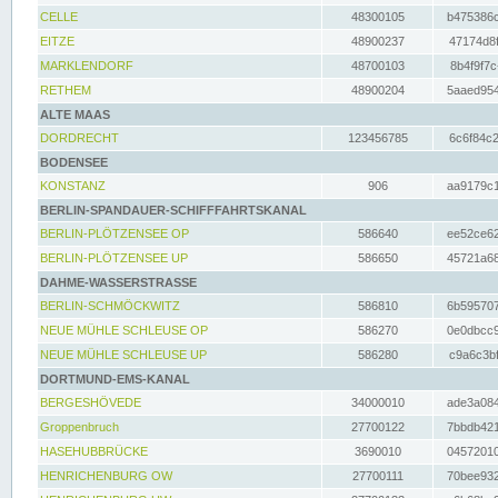
CELLE
48300105
b475386c
EITZE
48900237
47174d8f
MARKLENDORF
48700103
8b4f9f7c
RETHEM
48900204
5aaed954
ALTE MAAS
DORDRECHT
123456785
6c6f84c2
BODENSEE
KONSTANZ
906
aa9179c1
BERLIN-SPANDAUER-SCHIFFFAHRTSKANAL
BERLIN-PLÖTZENSEE OP
586640
ee52ce62
BERLIN-PLÖTZENSEE UP
586650
45721a68
DAHME-WASSERSTRASSE
BERLIN-SCHMÖCKWITZ
586810
6b595707
NEUE MÜHLE SCHLEUSE OP
586270
0e0dbcc9
NEUE MÜHLE SCHLEUSE UP
586280
c9a6c3bf
DORTMUND-EMS-KANAL
BERGESHÖVEDE
34000010
ade3a084
Groppenbruch
27700122
7bbdb421
HASEHUBBRÜCKE
3690010
04572010
HENRICHENBURG OW
27700111
70bee932