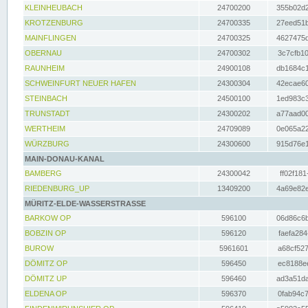
KLEINHEUBACH
24700200
355b02d2
KROTZENBURG
24700335
27eed51b
MAINFLINGEN
24700325
4627475d
OBERNAU
24700302
3c7cfb10
RAUNHEIM
24900108
db1684c1
SCHWEINFURT NEUER HAFEN
24300304
42ecae60
STEINBACH
24500100
1ed983c3
TRUNSTADT
24300202
a77aad00
WERTHEIM
24709089
0e065a22
WÜRZBURG
24300600
915d76e1
MAIN-DONAU-KANAL
BAMBERG
24300042
ff02f181
RIEDENBURG_UP
13409200
4a69e82e
MÜRITZ-ELDE-WASSERSTRASSE
BARKOW OP
596100
06d86c6b
BOBZIN OP
596120
faefa284
BUROW
5961601
a68cf527
DÖMITZ OP
596450
ec8188ee
DÖMITZ UP
596460
ad3a51da
ELDENA OP
596370
0fab94c7