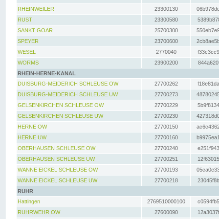
RHEINWEILER
23300130
06b978dd
RUST
23300580
5389b878
SANKT GOAR
25700300
550eb7e9
SPEYER
23700600
2cb8ae5b
WESEL
2770040
f33c3cc9
WORMS
23900200
844a620f
RHEIN-HERNE-KANAL
DUISBURG-MEIDERICH SCHLEUSE OW
27700262
f18e81da
DUISBURG-MEIDERICH SCHLEUSE UW
27700273
48780245
GELSENKIRCHEN SCHLEUSE OW
27700229
5b9f8134
GELSENKIRCHEN SCHLEUSE UW
27700230
427318d0
HERNE OW
27700150
ac6c4362
HERNE UW
27700160
b9975ea1
OBERHAUSEN SCHLEUSE OW
27700240
e251f943
OBERHAUSEN SCHLEUSE UW
27700251
12f63015
WANNE EICKEL SCHLEUSE OW
27700193
05ca0e33
WANNE EICKEL SCHLEUSE UW
27700218
23045f8b
RUHR
Hattingen
2769510000100
c0594fb5
RUHRWEHR OW
27600090
12a3037f