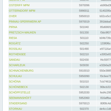
OSTERIFF MPM
5970096
eb90bd3f
OTTERNDORF MPM
5990011
5140295e
OVER
5950010
b02ce5c0
PINNAU-SPERRWERK AP
5970019
391bbba5
PIRNA
501040
85d686f1
PRETZSCH-MAUKEN
501330
f3dc8f07
RIESA
501110
b04b739d
ROGÄTZ
502250
133f0f6c
ROSSLAU
501490
e97116a4
ROTHENSEE
502210
e30f2e83
SANDAU
502430
f4c55f77
SCHARLEUK
503030
e32b0a28
SCHNACKENBURG
5910010
550e3885
SCHULAU
5950090
f3c6ee73
SCHÖNA
501010
7cb7461b
SCHÖNEBECK
502130
90bcb315
SCHÖPFSTELLE
5952030
fed4c295
SEEMANNSHÖFT
5952060
816affba
STADERSAND
5970013
80f0fc4d
STORKAU
502370
de4cc1db