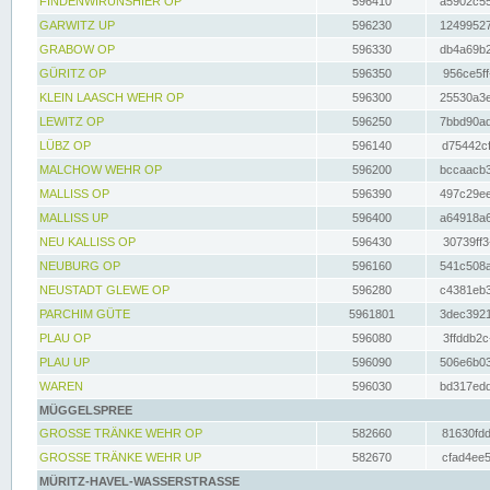
FINDENWIRUNSHIER OP
596410
a5902c55
GARWITZ UP
596230
12499527
GRABOW OP
596330
db4a69b2
GÜRITZ OP
596350
956ce5ff
KLEIN LAASCH WEHR OP
596300
25530a3e
LEWITZ OP
596250
7bbd90ad
LÜBZ OP
596140
d75442cf
MALCHOW WEHR OP
596200
bccaacb3
MALLISS OP
596390
497c29ee
MALLISS UP
596400
a64918a6
NEU KALLISS OP
596430
30739ff3
NEUBURG OP
596160
541c508a
NEUSTADT GLEWE OP
596280
c4381eb3
PARCHIM GÜTE
5961801
3dec3921
PLAU OP
596080
3ffddb2c
PLAU UP
596090
506e6b03
WAREN
596030
bd317edd
MÜGGELSPREE
GROSSE TRÄNKE WEHR OP
582660
81630fdd
GROSSE TRÄNKE WEHR UP
582670
cfad4ee5
MÜRITZ-HAVEL-WASSERSTRASSE