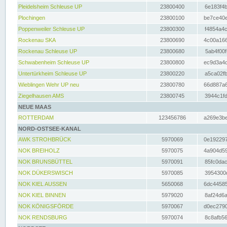
Pleidelsheim Schleuse UP
23800400
6e183f4b
Plochingen
23800100
be7ce40e
Poppenweiler Schleuse UP
23800300
f4854a4c
Rockenau SKA
23800690
4c00a166
Rockenau Schleuse UP
23800680
5ab4f00f
Schwabenheim Schleuse UP
23800800
ec9d3a4d
Untertürkheim Schleuse UP
23800220
a5ca02fb
Wieblingen Wehr UP neu
23800780
66d887a6
Ziegelhausen AMS
23800745
3944c1fd
NEUE MAAS
ROTTERDAM
123456786
a269e3be
NORD-OSTSEE-KANAL
AWK STROHBRÜCK
5970069
0e192297
NOK BREIHOLZ
5970075
4a904d59
NOK BRUNSBÜTTEL
5970091
85fc0dac
NOK DÜKERSWISCH
5970085
3954300d
NOK KIEL AUSSEN
5650068
6dc44585
NOK KIEL BINNEN
5979020
8af24d6a
NOK KÖNIGSFÖRDE
5970067
d0ec2790
NOK RENDSBURG
5970074
8c8afb56