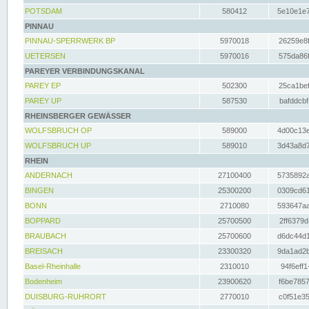
POTSDAM
580412
5e10e1e7
PINNAU
PINNAU-SPERRWERK BP
5970018
26259e8f
UETERSEN
5970016
575da86f
PAREYER VERBINDUNGSKANAL
PAREY EP
502300
25ca1bef
PAREY UP
587530
bafddcbf
RHEINSBERGER GEWÄSSER
WOLFSBRUCH OP
589000
4d00c13e
WOLFSBRUCH UP
589010
3d43a8d7
RHEIN
ANDERNACH
27100400
5735892a
BINGEN
25300200
0309cd61
BONN
2710080
593647aa
BOPPARD
25700500
2ff6379d
BRAUBACH
25700600
d6dc44d1
BREISACH
23300320
9da1ad2b
Basel-Rheinhalle
2310010
94f6eff1
Bodenheim
23900620
f6be7857
DUISBURG-RUHRORT
2770010
c0f51e35