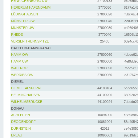
HENRICHENBURG UW
27700133
e6b68bc2
HERBRUM HAFENDAMM
3770030
8177a148
LÜDINGHAUSEN
27800020
f5bc4a51
MÜNSTER OW
27800040
ccd3e8f1
MÜNSTER UW
27800030
ed260406
RHEDE
3770040
16508b11
VERSEN TRENNSPITZE
25463
0024cc40
DATTELN-HAMM-KANAL
HAMM OW
27800060
4dbce62d
HAMM UW
27800080
4ef9dd9c
WALTROP
27800090
facc5c16
WERRIES OW
27800050
d31767ef
DIEMEL
DIEMELTALSPERRE
44100104
5cdc6555
HELMINGHAUSEN
44100206
33092c28
WILHELMSBRÜCKE
44100024
7deedc21
DONAU
ACHLEITEN
10094006
c389c9e2
DEGGENDORF
10081004
53d40547
DÜRNSTEIN
42012
ce4e3050
ERLAU
10096001
99619dc5