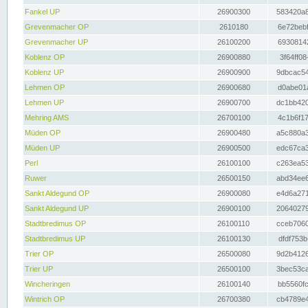
Fankel UP
26900300
583420a8
Grevenmacher OP
2610180
6e72bebf
Grevenmacher UP
26100200
69308142
Koblenz OP
26900880
3f64ff08
Koblenz UP
26900900
9dbcac54
Lehmen OP
26900680
d0abe01a
Lehmen UP
26900700
dc1bb420
Mehring AMS
26700100
4c1b6f17
Müden OP
26900480
a5c880a3
Müden UP
26900500
edc67ca3
Perl
26100100
c263ea53
Ruwer
26500150
abd34ee6
Sankt Aldegund OP
26900080
e4d6a271
Sankt Aldegund UP
26900100
20640279
Stadtbredimus OP
26100110
cceb7060
Stadtbredimus UP
26100130
dfdf753b
Trier OP
26500080
9d2b4126
Trier UP
26500100
3bec53ca
Wincheringen
26100140
bb5560fc
Wintrich OP
26700380
cb4789e4