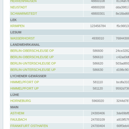
HERRENHAUSEN
48800108
8134af78
NEUSTADT
48800200
dda39817
SCHWARMSTEDT
48800301
8e16bd66
LEK
KRIMPEN
123456784
f5c96f13
LESUM
WASSERHORST
4930010
76844306
LANDWEHRKANAL
BERLIN-OBERSCHLEUSE OP
586600
24ce3282
BERLIN-OBERSCHLEUSE UP
586610
c42ad3df
BERLIN-UNTERSCHLEUSE OP
586620
503ad891
BERLIN-UNTERSCHLEUSE UP
586630
d198c901
LYCHENER GEWÄSSER
HIMMELPFORT OP
581110
bcdfa310
HIMMELPFORT UP
581120
9592d736
LÜHE
HORNEBURG
5960020
3244d787
MAIN
ASTHEIM
24300406
3de69bf8
FAULBACH
24700109
a919f57f
FRANKFURT OSTHAFEN
24700404
66ff3eb4