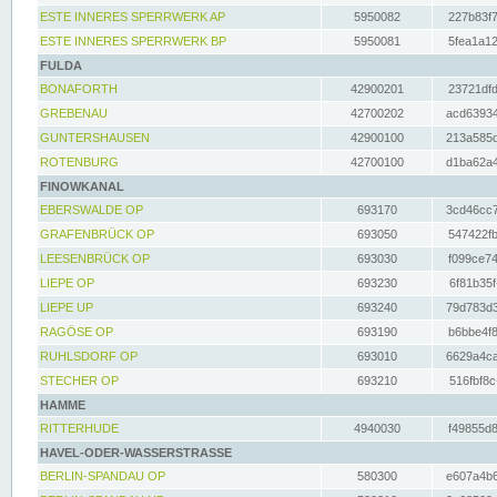
ESTE INNERES SPERRWERK AP
5950082
227b83f7
ESTE INNERES SPERRWERK BP
5950081
5fea1a12
FULDA
BONAFORTH
42900201
23721dfd
GREBENAU
42700202
acd63934
GUNTERSHAUSEN
42900100
213a585d
ROTENBURG
42700100
d1ba62a4
FINOWKANAL
EBERSWALDE OP
693170
3cd46cc7
GRAFENBRÜCK OP
693050
547422fb
LEESENBRÜCK OP
693030
f099ce74
LIEPE OP
693230
6f81b35f
LIEPE UP
693240
79d783d3
RAGÖSE OP
693190
b6bbe4f8
RUHLSDORF OP
693010
6629a4ca
STECHER OP
693210
516fbf8c
HAMME
RITTERHUDE
4940030
f49855d8
HAVEL-ODER-WASSERSTRASSE
BERLIN-SPANDAU OP
580300
e607a4b6