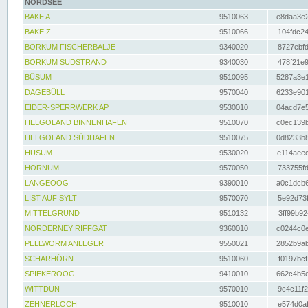
NORDSEE
BAKE A
9510063
e8daa3e2
BAKE Z
9510066
104fdc24
BORKUM FISCHERBALJE
9340020
8727ebfd
BORKUM SÜDSTRAND
9340030
478f21e9
BÜSUM
9510095
5287a3e1
DAGEBÜLL
9570040
6233e901
EIDER-SPERRWERK AP
9530010
04acd7e5
HELGOLAND BINNENHAFEN
9510070
c0ec139b
HELGOLAND SÜDHAFEN
9510075
0d8233b8
HUSUM
9530020
e114aeec
HÖRNUM
9570050
733755fd
LANGEOOG
9390010
a0c1dcb6
LIST AUF SYLT
9570070
5e92d73f
MITTELGRUND
9510132
3ff99b92
NORDERNEY RIFFGAT
9360010
c0244c0e
PELLWORM ANLEGER
9550021
2852b9ab
SCHARHÖRN
9510060
f0197bcf
SPIEKEROOG
9410010
662c4b5e
WITTDÜN
9570010
9c4c11f2
ZEHNERLOCH
9510010
e574d0af