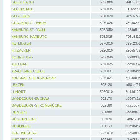
GEESTHACHT
5930060
44f7e955
GLÜCKSTADT
5970035
1f1bbed7
GORLEBEN
5910020
ac507f42
GRAUERORT REEDE
5970026
7398029b
HAMBURG ST. PAULI
5952050
d488c5cc
HAMBURG-HARBURG
5952025
706e5110
HETLINGEN
5970010
599c23b1
HITZACKER
5920010
a26e57c9
HOHNSTORF
5930040
d9289367
KOLLMAR
5970025
3ed90357
KRAUTSAND REEDE
5970031
8c20b4dc
KRÜCKAU-SPERRWERK AP
5970024
a653eb04
LENZEN
503120
c80a4f21
LÜHORT
5960010
8d18d129
MAGDEBURG-BUCKAU
502170
b8567c1e
MAGDEBURG-STROMBRÜCKE
502180
ccccb57f
MEISSEN
501080
24440872
MÜGGENDORF
503070
48f2661f
MÜHLBERG
501160
16b9b4e7
NEU DARCHAU
5930010
67d6e882
NIEGRIPP AP
502240
3adf88fd