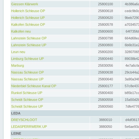
Giessen Klärwerk
25800100
4b386a6a
Hollerich Schleuse OP
25800618
cedc9b0c
Hollerich Schleuse UP
25800620
9beb7290
Kalkofen Schleuse OP
25800578
a7034573
Kalkofen neu
25800600
64f735fd
Lahnstein Schleuse OP
25800798
664d68ea
Lahnstein Schleuse UP
25800800
6b6b31e2
Leun neu
25800200
32807065
Limburg Schleuse UP
25800440
89038b42
Marburg
25830056
4e7a6cfa
Nassau Schleuse OP
25800638
29cb44a2
Nassau Schleuse UP
25800640
3a90a346
Niederbiel Schleuse Kanal OP
25800177
57c8e437
Runkel Schleuse UP
25800400
b85b17cc
Scheidt Schleuse OP
25800558
15a50d2b
Scheidt Schleuse UP
25800560
7dfe4776
LEDA
DREYSCHLOOT
3880010
d4df3617
LEDASPERRWERK UP
3880050
5e6ae93a
LEINE