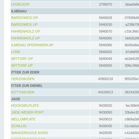
IJSSELKOP
2790070
bbaefa8e
ILMENAU
BARDOWICK OP
5940029
07830b68
BARDOWICK UP
5940030
a238b70f
FAHRENHOLZ OP
5940070
c33c3667
FAHRENHOLZ UP
5940060
bb62b28f
ILMENAU SPERRWERK AP
5940080
6b05e8dc
LÜNE
5940020
d7a8df36
WITTORF OP
5940049
eb3d4195
WITTORF UP
5940050
308c39b6
ITTER ZUR EDER
HERZHAUSEN
42800218
855205e7
ITTER ZUR DIEMEL
KOTTHAUSEN
44100013
36243256
JADE
HOOKSIELPLATE
9430020
fac30fe9
JADE-WESER-PORT
9430050
33bdec83
MELLUMPLATE
9420010
c8b9a2b6
SCHILLIG
9430030
b1cda5a0
WANGEROOGE NORD
9420030
c41d42b1