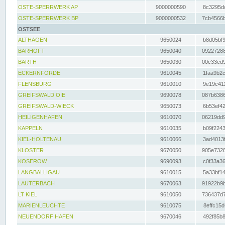
OSTE-SPERRWERK AP
9000000590
8c3295dc
OSTE-SPERRWERK BP
9000000532
7cb4566b
OSTSEE
ALTHAGEN
9650024
b8d05bf9
BARHÖFT
9650040
09227288
BARTH
9650030
00c33ed9
ECKERNFÖRDE
9610045
1faa9b2c
FLENSBURG
9610010
9e19c411
GREIFSWALD OIE
9690078
087b6386
GREIFSWALD-WIECK
9650073
6b53ef42
HEILIGENHAFEN
9610070
06219dd9
KAPPELN
9610035
b09f2243
KIEL-HOLTENAU
9610066
3ad4013f
KLOSTER
9670050
905e7328
KOSEROW
9690093
c0f33a36
LANGBALLIGAU
9610015
5a33bf14
LAUTERBACH
9670063
91922b9b
LT KIEL
9610050
736437d7
MARIENLEUCHTE
9610075
8effc15d
NEUENDORF HAFEN
9670046
492f85b8