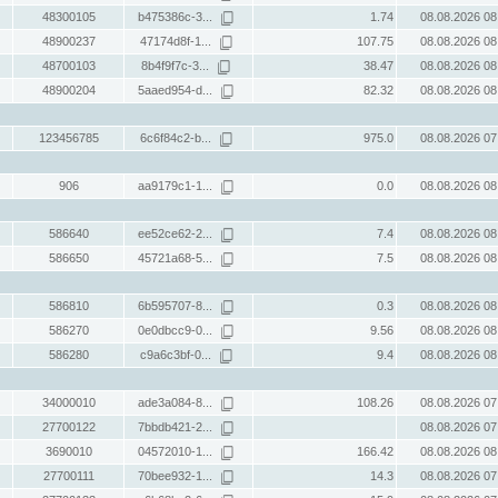
48300105
b475386c-3...
1.74
08.08.2026 08
48900237
47174d8f-1...
107.75
08.08.2026 08
48700103
8b4f9f7c-3...
38.47
08.08.2026 08
48900204
5aaed954-d...
82.32
08.08.2026 08
123456785
6c6f84c2-b...
975.0
08.08.2026 07
906
aa9179c1-1...
0.0
08.08.2026 08
586640
ee52ce62-2...
7.4
08.08.2026 08
586650
45721a68-5...
7.5
08.08.2026 08
586810
6b595707-8...
0.3
08.08.2026 08
586270
0e0dbcc9-0...
9.56
08.08.2026 08
586280
c9a6c3bf-0...
9.4
08.08.2026 08
34000010
ade3a084-8...
108.26
08.08.2026 07
27700122
7bbdb421-2...
08.08.2026 07
3690010
04572010-1...
166.42
08.08.2026 08
27700111
70bee932-1...
14.3
08.08.2026 07