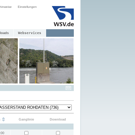
hinweise
Einstellungen
loads
Webservices
s
Ganglinie
Download
:00