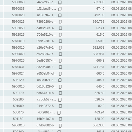
5930060
44f7e955-c...
583.393
08.08.2026 08
5970035
1f1bbed7-c...
674.0
08.08.2026 08
5910020
ac507f42-1...
492.95
08.08.2026 08
5970026
7398029b-c...
660.738
08.08.2026 08
5952050
d488c5cc-4...
623.1
08.08.2026 08
5952025
706e5110-c...
615.0
08.08.2026 08
5970010
599c23b1-4...
650.5
08.08.2026 08
5920010
a26e57c9-1...
522.639
08.08.2026 08
5930040
d9289367-c...
568.987
08.08.2026 08
5970025
3ed90357-4...
666.9
08.08.2026 08
5970031
8c20b4dc-1...
671.787
08.08.2026 08
5970024
a653eb04-d...
663.3
08.08.2026 08
503120
c80a4f21-5...
484.7
08.08.2026 08
5960010
8d18d129-0...
645.5
08.08.2026 08
502170
b8567c1e-8...
325.39
08.08.2026 08
502180
ccccb57f-a...
326.67
08.08.2026 08
501080
24440872-5...
82.2
08.08.2026 08
503070
48f2661f-f...
463.94
08.08.2026 08
501160
16b9b4e7-b...
128.02
08.08.2026 07
5930010
67d6e882-b...
536.385
08.08.2026 08
502240
3adf88fd-f...
343.6
08.08.2026 08