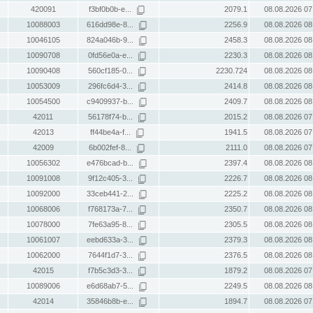
420091
f3bf0b0b-e...
2079.1
08.08.2026 07
10088003
616dd98e-8...
2256.9
08.08.2026 08
10046105
824a046b-9...
2458.3
08.08.2026 08
10090708
0fd56e0a-e...
2230.3
08.08.2026 08
10090408
560cf185-0...
2230.724
08.08.2026 08
10053009
296fc6d4-3...
2414.8
08.08.2026 08
10054500
c9409937-b...
2409.7
08.08.2026 08
42011
56178f74-b...
2015.2
08.08.2026 07
42013
ff44be4a-f...
1941.5
08.08.2026 07
42009
6b002fef-8...
2111.0
08.08.2026 07
10056302
e476bcad-b...
2397.4
08.08.2026 08
10091008
9f12c405-3...
2226.7
08.08.2026 08
10092000
33ceb441-2...
2225.2
08.08.2026 08
10068006
f768173a-7...
2350.7
08.08.2026 08
10078000
7fe63a95-8...
2305.5
08.08.2026 08
10061007
eebd633a-3...
2379.3
08.08.2026 08
10062000
7644f1d7-3...
2376.5
08.08.2026 08
42015
f7b5c3d3-3...
1879.2
08.08.2026 07
10089006
e6d68ab7-5...
2249.5
08.08.2026 08
42014
35846b8b-e...
1894.7
08.08.2026 07