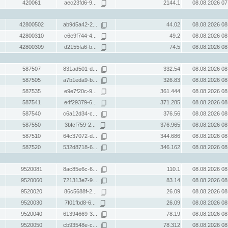
420061
aec23fd6-9...
2144.1
08.08.2026 07
42800502
ab9d5a42-2...
44.02
08.08.2026 08
42800310
c6e9f744-4...
49.2
08.08.2026 08
42800309
d2155fa6-b...
74.5
08.08.2026 08
587507
831ad501-d...
332.54
08.08.2026 08
587505
a7b1eda9-b...
326.83
08.08.2026 08
587535
e9e7f20c-9...
361.444
08.08.2026 08
587541
e4f29379-6...
371.285
08.08.2026 08
587540
c6a12d34-c...
376.56
08.08.2026 08
587550
3bfcf759-2...
376.965
08.08.2026 08
587510
64c37072-d...
344.686
08.08.2026 08
587520
532d8718-6...
346.162
08.08.2026 08
9520081
8ac85e6c-6...
110.1
08.08.2026 08
9520060
721313e7-9...
83.14
08.08.2026 08
9520020
86c5688f-2...
26.09
08.08.2026 08
9520030
7f01fbd8-6...
26.09
08.08.2026 08
9520040
61394669-3...
78.19
08.08.2026 08
9520050
cb93548e-c...
78.312
08.08.2026 08