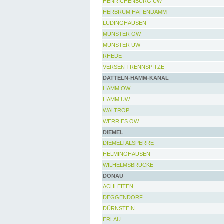
HENRICHENBURG UW
HERBRUM HAFENDAMM
LÜDINGHAUSEN
MÜNSTER OW
MÜNSTER UW
RHEDE
VERSEN TRENNSPITZE
DATTELN-HAMM-KANAL
HAMM OW
HAMM UW
WALTROP
WERRIES OW
DIEMEL
DIEMELTALSPERRE
HELMINGHAUSEN
WILHELMSBRÜCKE
DONAU
ACHLEITEN
DEGGENDORF
DÜRNSTEIN
ERLAU