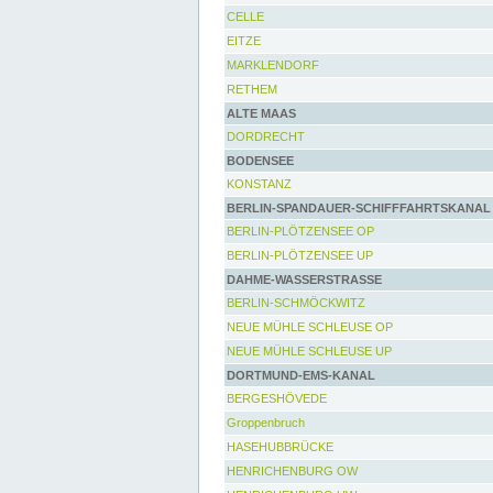
CELLE
EITZE
MARKLENDORF
RETHEM
ALTE MAAS
DORDRECHT
BODENSEE
KONSTANZ
BERLIN-SPANDAUER-SCHIFFFAHRTSKANAL
BERLIN-PLÖTZENSEE OP
BERLIN-PLÖTZENSEE UP
DAHME-WASSERSTRASSE
BERLIN-SCHMÖCKWITZ
NEUE MÜHLE SCHLEUSE OP
NEUE MÜHLE SCHLEUSE UP
DORTMUND-EMS-KANAL
BERGESHÖVEDE
Groppenbruch
HASEHUBBRÜCKE
HENRICHENBURG OW