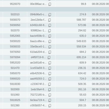
9520070
00e386ac-e...
99.8
08.08.2026 08
502010
094b96e5-c...
274.8
08.08.2026 08
5930070
2ee12b9a-f...
588.787
08.08.2026 08
5930050
b3492c68-8...
573.86
08.08.2026 08
502070
939f82ec-1...
294.82
08.08.2026 08
5952065
bacb459b-0...
635.0
08.08.2026 08
5930020
6aa1cd8e-e...
549.633
08.08.2026 08
5930033
33e0bce0-1...
558.534
08.08.2026 08
5970050
610ab204-d...
684.2
08.08.2026 08
5970094
d4f5f719-8...
695.214
08.08.2026 08
5952020
ae1b91d0-e...
609.9
08.08.2026 08
501470
1ce53a59-3...
236.31
08.08.2026 08
5950070
e6b42536-6...
634.42
08.08.2026 08
5990020
aad49293-2...
724.0
08.08.2026 08
5910030
c233674f-2...
509.35
08.08.2026 08
502000
1edc5fa4-8...
261.16
08.08.2026 08
501060
70272185-b...
55.63
08.08.2026 08
5910025
6e3ea719-4...
504.7
08.08.2026 08
501390
c093b557-4...
200.15
08.08.2026 08