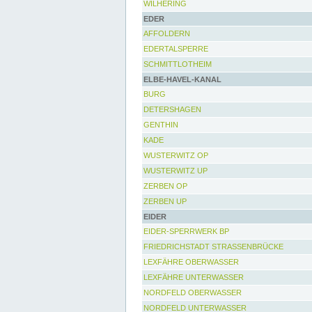
WILHERING
EDER
AFFOLDERN
EDERTALSPERRE
SCHMITTLOTHEIM
ELBE-HAVEL-KANAL
BURG
DETERSHAGEN
GENTHIN
KADE
WUSTERWITZ OP
WUSTERWITZ UP
ZERBEN OP
ZERBEN UP
EIDER
EIDER-SPERRWERK BP
FRIEDRICHSTADT STRASSENBRÜCKE
LEXFÄHRE OBERWASSER
LEXFÄHRE UNTERWASSER
NORDFELD OBERWASSER
NORDFELD UNTERWASSER