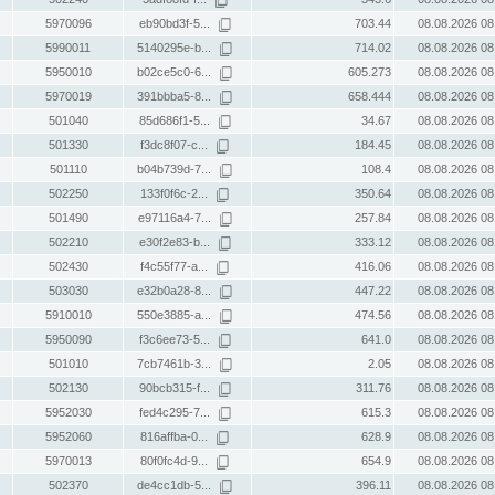
5970096
eb90bd3f-5...
703.44
08.08.2026 08
5990011
5140295e-b...
714.02
08.08.2026 08
5950010
b02ce5c0-6...
605.273
08.08.2026 08
5970019
391bbba5-8...
658.444
08.08.2026 08
501040
85d686f1-5...
34.67
08.08.2026 08
501330
f3dc8f07-c...
184.45
08.08.2026 08
501110
b04b739d-7...
108.4
08.08.2026 08
502250
133f0f6c-2...
350.64
08.08.2026 08
501490
e97116a4-7...
257.84
08.08.2026 08
502210
e30f2e83-b...
333.12
08.08.2026 08
502430
f4c55f77-a...
416.06
08.08.2026 08
503030
e32b0a28-8...
447.22
08.08.2026 08
5910010
550e3885-a...
474.56
08.08.2026 08
5950090
f3c6ee73-5...
641.0
08.08.2026 08
501010
7cb7461b-3...
2.05
08.08.2026 08
502130
90bcb315-f...
311.76
08.08.2026 08
5952030
fed4c295-7...
615.3
08.08.2026 08
5952060
816affba-0...
628.9
08.08.2026 08
5970013
80f0fc4d-9...
654.9
08.08.2026 08
502370
de4cc1db-5...
396.11
08.08.2026 08