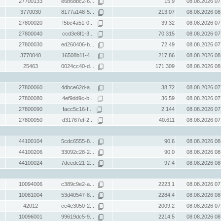
27700133
e6b68bc2-6...
15.9
08.08.2026 07
3770030
8177a148-5...
213.07
08.08.2026 08
27800020
f5bc4a51-0...
39.32
08.08.2026 07
27800040
ccd3e8f1-3...
70.315
08.08.2026 07
27800030
ed260406-b...
72.49
08.08.2026 07
3770040
16508b11-4...
217.86
08.08.2026 08
25463
0024cc40-d...
171.309
08.08.2026 08
27800060
4dbce62d-a...
38.72
08.08.2026 07
27800080
4ef9dd9c-b...
36.59
08.08.2026 07
27800090
facc5c16-f...
2.144
08.08.2026 07
27800050
d31767ef-2...
40.611
08.08.2026 07
44100104
5cdc6555-8...
90.6
08.08.2026 08
44100206
33092c28-2...
90.0
08.08.2026 08
44100024
7deedc21-2...
97.4
08.08.2026 08
10094006
c389c9e2-a...
2223.1
08.08.2026 07
10081004
53d40547-8...
2284.4
08.08.2026 08
42012
ce4e3050-2...
2009.2
08.08.2026 07
10096001
99619dc5-9...
2214.5
08.08.2026 08