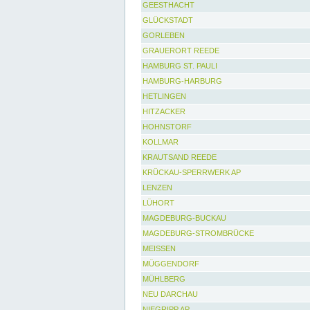
GEESTHACHT
GLÜCKSTADT
GORLEBEN
GRAUERORT REEDE
HAMBURG ST. PAULI
HAMBURG-HARBURG
HETLINGEN
HITZACKER
HOHNSTORF
KOLLMAR
KRAUTSAND REEDE
KRÜCKAU-SPERRWERK AP
LENZEN
LÜHORT
MAGDEBURG-BUCKAU
MAGDEBURG-STROMBRÜCKE
MEISSEN
MÜGGENDORF
MÜHLBERG
NEU DARCHAU
NIEGRIPP AP