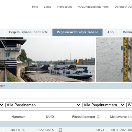
Hilfe
Links
Impressum
Nutzungsbedingungen
Datenschutz
Pegelauswahl über Karte
Pegelauswahl über Tabelle
Abo
Down
tter
Nummer
UUID
Flusskilometer
Messwerte bi
48900102
522286e2-b...
58.71
08.08.2026 08