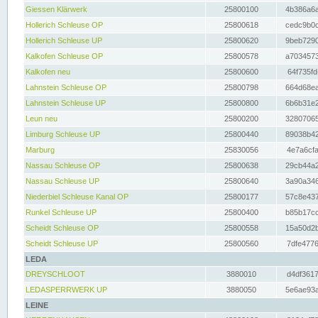
Giessen Klärwerk
25800100
4b386a6a
Hollerich Schleuse OP
25800618
cedc9b0c
Hollerich Schleuse UP
25800620
9beb7290
Kalkofen Schleuse OP
25800578
a7034573
Kalkofen neu
25800600
64f735fd
Lahnstein Schleuse OP
25800798
664d68ea
Lahnstein Schleuse UP
25800800
6b6b31e2
Leun neu
25800200
32807065
Limburg Schleuse UP
25800440
89038b42
Marburg
25830056
4e7a6cfa
Nassau Schleuse OP
25800638
29cb44a2
Nassau Schleuse UP
25800640
3a90a346
Niederbiel Schleuse Kanal OP
25800177
57c8e437
Runkel Schleuse UP
25800400
b85b17cc
Scheidt Schleuse OP
25800558
15a50d2b
Scheidt Schleuse UP
25800560
7dfe4776
LEDA
DREYSCHLOOT
3880010
d4df3617
LEDASPERRWERK UP
3880050
5e6ae93a
LEINE