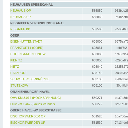
NEUHAUSER SPEISEKANAL
NEUHAUS OP
585850
963bdc26
NEUHAUS UP
585860
bf48cefd
NIEGRIPPER VERBINDUNGSKANAL
NIEGRIPP BP
587500
e506460f
ODER
EISENHÜTTENSTADT
603000
8675aa70
FRANKFURT1 (ODER)
603031
bffdf7f2
HOHENSAATEN-FINOW
603080
f7a639a4
KIENITZ
603050
6298a8f9
KIETZ
603040
16258271
RATZDORF
603140
ca3f535b
SCHWEDT-ODERBRÜCKE
603130
e28babaa
STÜTZKOW
603100
30bff0df
ORANIENBURGER HAVEL
OHV KM 3.014 (HOCHSPANNUNG)
580271
eea7e3dc
OHv km 1.467 (Blaues Wunder)
580272
8b51c505
OBERE HAVEL-WASSERSTRASSE
BISCHOFSWERDER OP
581520
16a780aa
BISCHOFSWERDER UP
581530
74134dc6