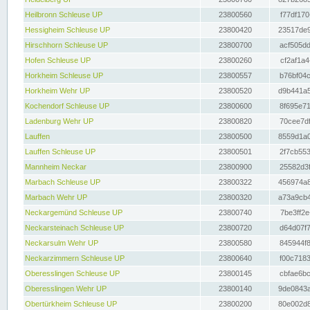
Heilbronn Schleuse UP
23800560
f77df170
Hessigheim Schleuse UP
23800420
23517de9
Hirschhorn Schleuse UP
23800700
acf505dd
Hofen Schleuse UP
23800260
cf2af1a4
Horkheim Schleuse UP
23800557
b76bf04c
Horkheim Wehr UP
23800520
d9b441a5
Kochendorf Schleuse UP
23800600
8f695e71
Ladenburg Wehr UP
23800820
70cee7df
Lauffen
23800500
8559d1a0
Lauffen Schleuse UP
23800501
2f7cb553
Mannheim Neckar
23800900
25582d3f
Marbach Schleuse UP
23800322
456974a8
Marbach Wehr UP
23800320
a73a9cb4
Neckargemünd Schleuse UP
23800740
7be3ff2e
Neckarsteinach Schleuse UP
23800720
d64d07f7
Neckarsulm Wehr UP
23800580
845944f8
Neckarzimmern Schleuse UP
23800640
f00c7183
Oberesslingen Schleuse UP
23800145
cbfae6bc
Oberesslingen Wehr UP
23800140
9de0843a
Obertürkheim Schleuse UP
23800200
80e002d8