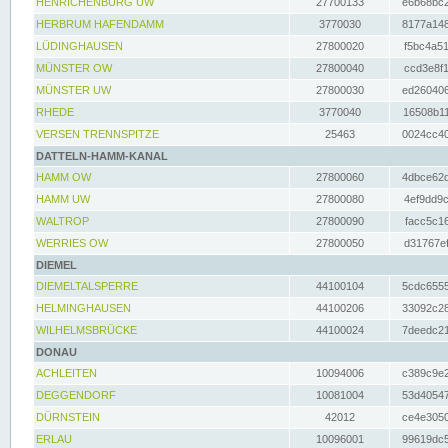
HENRICHENBURG UW
27700133
e6b68bc2
HERBRUM HAFENDAMM
3770030
8177a148
LÜDINGHAUSEN
27800020
f5bc4a51
MÜNSTER OW
27800040
ccd3e8f1
MÜNSTER UW
27800030
ed260406
RHEDE
3770040
16508b11
VERSEN TRENNSPITZE
25463
0024cc40
DATTELN-HAMM-KANAL
HAMM OW
27800060
4dbce62d
HAMM UW
27800080
4ef9dd9c
WALTROP
27800090
facc5c16
WERRIES OW
27800050
d31767ef
DIEMEL
DIEMELTALSPERRE
44100104
5cdc6555
HELMINGHAUSEN
44100206
33092c28
WILHELMSBRÜCKE
44100024
7deedc21
DONAU
ACHLEITEN
10094006
c389c9e2
DEGGENDORF
10081004
53d40547
DÜRNSTEIN
42012
ce4e3050
ERLAU
10096001
99619dc5