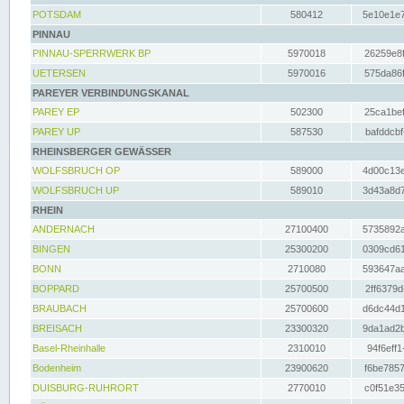
POTSDAM
580412
5e10e1e7
PINNAU
PINNAU-SPERRWERK BP
5970018
26259e8f
UETERSEN
5970016
575da86f
PAREYER VERBINDUNGSKANAL
PAREY EP
502300
25ca1bef
PAREY UP
587530
bafddcbf
RHEINSBERGER GEWÄSSER
WOLFSBRUCH OP
589000
4d00c13e
WOLFSBRUCH UP
589010
3d43a8d7
RHEIN
ANDERNACH
27100400
5735892a
BINGEN
25300200
0309cd61
BONN
2710080
593647aa
BOPPARD
25700500
2ff6379d
BRAUBACH
25700600
d6dc44d1
BREISACH
23300320
9da1ad2b
Basel-Rheinhalle
2310010
94f6eff1
Bodenheim
23900620
f6be7857
DUISBURG-RUHRORT
2770010
c0f51e35