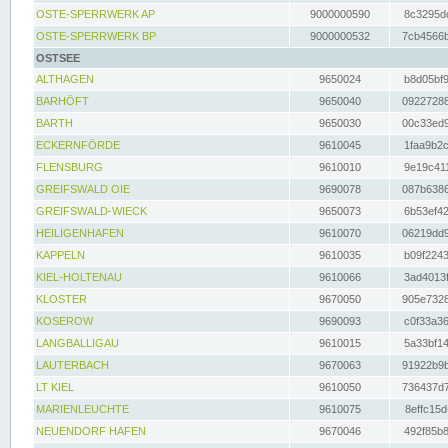
OSTE-SPERRWERK AP
9000000590
8c3295dc
OSTE-SPERRWERK BP
9000000532
7cb4566b
OSTSEE
ALTHAGEN
9650024
b8d05bf9
BARHÖFT
9650040
09227288
BARTH
9650030
00c33ed9
ECKERNFÖRDE
9610045
1faa9b2c
FLENSBURG
9610010
9e19c411
GREIFSWALD OIE
9690078
087b6386
GREIFSWALD-WIECK
9650073
6b53ef42
HEILIGENHAFEN
9610070
06219dd9
KAPPELN
9610035
b09f2243
KIEL-HOLTENAU
9610066
3ad4013f
KLOSTER
9670050
905e7328
KOSEROW
9690093
c0f33a36
LANGBALLIGAU
9610015
5a33bf14
LAUTERBACH
9670063
91922b9b
LT KIEL
9610050
736437d7
MARIENLEUCHTE
9610075
8effc15d
NEUENDORF HAFEN
9670046
492f85b8