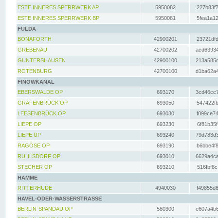
ESTE INNERES SPERRWERK AP
5950082
227b83f7
ESTE INNERES SPERRWERK BP
5950081
5fea1a12
FULDA
BONAFORTH
42900201
23721dfd
GREBENAU
42700202
acd63934
GUNTERSHAUSEN
42900100
213a585d
ROTENBURG
42700100
d1ba62a4
FINOWKANAL
EBERSWALDE OP
693170
3cd46cc7
GRAFENBRÜCK OP
693050
547422fb
LEESENBRÜCK OP
693030
f099ce74
LIEPE OP
693230
6f81b35f
LIEPE UP
693240
79d783d3
RAGÖSE OP
693190
b6bbe4f8
RUHLSDORF OP
693010
6629a4ca
STECHER OP
693210
516fbf8c
HAMME
RITTERHUDE
4940030
f49855d8
HAVEL-ODER-WASSERSTRASSE
BERLIN-SPANDAU OP
580300
e607a4b6