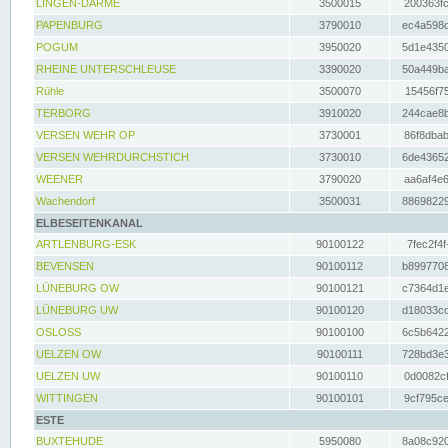
LINGEN-DARME
3500015
200363fc
PAPENBURG
3790010
ec4a598d
POGUM
3950020
5d1e4350
RHEINE UNTERSCHLEUSE
3390020
50a449ba
Rühle
3500070
15456f75
TERBORG
3910020
244cae8b
VERSEN WEHR OP
3730001
86f8dbab
VERSEN WEHRDURCHSTICH
3730010
6de43652
WEENER
3790020
aa6af4e6
Wachendorf
3500031
88698229
ELBESEITENKANAL
ARTLENBURG-ESK
90100122
7fec2f4f
BEVENSEN
90100112
b8997708
LÜNEBURG OW
90100121
c7364d1e
LÜNEBURG UW
90100120
d18033cd
OSLOSS
90100100
6c5b6422
UELZEN OW
90100111
728bd3e3
UELZEN UW
90100110
0d0082cf
WITTINGEN
90100101
9cf795ce
ESTE
BUXTEHUDE
5950080
8a08c920