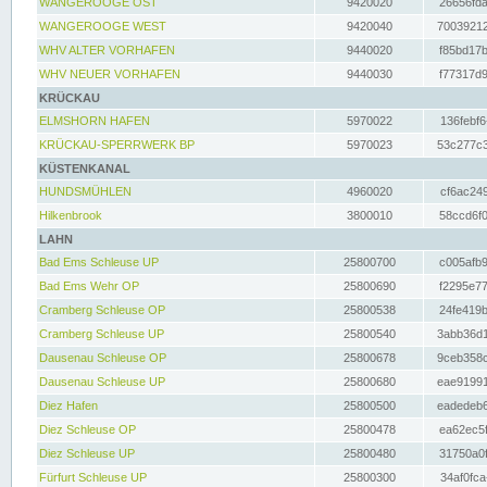
WANGEROOGE OST
9420020
26656fda
WANGEROOGE WEST
9420040
70039212
WHV ALTER VORHAFEN
9440020
f85bd17b
WHV NEUER VORHAFEN
9440030
f77317d9
KRÜCKAU
ELMSHORN HAFEN
5970022
136febf6
KRÜCKAU-SPERRWERK BP
5970023
53c277c3
KÜSTENKANAL
HUNDSMÜHLEN
4960020
cf6ac249
Hilkenbrook
3800010
58ccd6f0
LAHN
Bad Ems Schleuse UP
25800700
c005afb9
Bad Ems Wehr OP
25800690
f2295e77
Cramberg Schleuse OP
25800538
24fe419b
Cramberg Schleuse UP
25800540
3abb36d1
Dausenau Schleuse OP
25800678
9ceb358c
Dausenau Schleuse UP
25800680
eae91991
Diez Hafen
25800500
eadedeb6
Diez Schleuse OP
25800478
ea62ec5f
Diez Schleuse UP
25800480
31750a0f
Fürfurt Schleuse UP
25800300
34af0fca