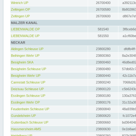
Wintrich UP
26700400
a392113c
Zeltingen OP
26700580
8b802863
Zeltingen UP
26700600
d867e7e9
MALZER KANAL
LIEBENWALDE OP
581540
3f8ceb6d
LIEBENWALDE UP
581550
a1cf60be
NECKAR
Aldingen Schleuse UP
23800280
dfdfb4ff
Beihingen Wehr UP
23800360
8a2e3048
Besigheim SKA
23800460
46d8ed02
Besigheim Schleuse UP
23800480
57db82c7
Besigheim Wehr UP
23800440
42c11b7a
Cannstatt Schleuse UP
23800240
7068d262
Deizisau Schleuse UP
23800120
c5b6243d
Esslingen Schleuse UP
23800180
130a3761
Esslingen Wehr OP
23800176
31c32a38
Feudenheim Schleuse UP
23800840
48a939b9
Gundelsheim UP
23800620
fc1072e4
Guttenbach Schleuse UP
23800660
bd36404b
Hassmersheim AMS
23800630
0e1b8ae0
Heidelberg UP
23800760
827b2685