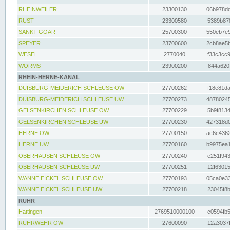
RHEINWEILER
23300130
06b978dd
RUST
23300580
5389b878
SANKT GOAR
25700300
550eb7e9
SPEYER
23700600
2cb8ae5b
WESEL
2770040
f33c3cc9
WORMS
23900200
844a620f
RHEIN-HERNE-KANAL
DUISBURG-MEIDERICH SCHLEUSE OW
27700262
f18e81da
DUISBURG-MEIDERICH SCHLEUSE UW
27700273
48780245
GELSENKIRCHEN SCHLEUSE OW
27700229
5b9f8134
GELSENKIRCHEN SCHLEUSE UW
27700230
427318d0
HERNE OW
27700150
ac6c4362
HERNE UW
27700160
b9975ea1
OBERHAUSEN SCHLEUSE OW
27700240
e251f943
OBERHAUSEN SCHLEUSE UW
27700251
12f63015
WANNE EICKEL SCHLEUSE OW
27700193
05ca0e33
WANNE EICKEL SCHLEUSE UW
27700218
23045f8b
RUHR
Hattingen
2769510000100
c0594fb5
RUHRWEHR OW
27600090
12a3037f