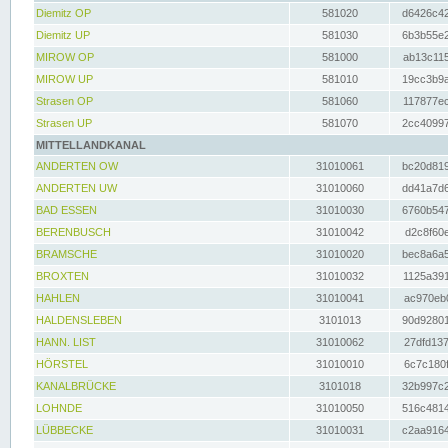
Diemitz OP
581020
d6426c42
Diemitz UP
581030
6b3b55e2
MIROW OP
581000
ab13c115
MIROW UP
581010
19cc3b9a
Strasen OP
581060
117877ec
Strasen UP
581070
2cc40997
MITTELLANDKANAL
ANDERTEN OW
31010061
bc20d819
ANDERTEN UW
31010060
dd41a7d6
BAD ESSEN
31010030
6760b547
BERENBUSCH
31010042
d2c8f60e
BRAMSCHE
31010020
bec8a6a5
BROXTEN
31010032
1125a391
HAHLEN
31010041
ac970eb0
HALDENSLEBEN
3101013
90d92801
HANN. LIST
31010062
27dfd137
HÖRSTEL
31010010
6c7c180f
KANALBRÜCKE
3101018
32b997c2
LOHNDE
31010050
516c4814
LÜBBECKE
31010031
c2aa9164