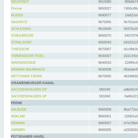
NEUSTADT
9610080
3f0b6b74
Prerow
9650027
7d50c68c
RUDEN
9690077
1fa822e6
SASSNITZ
9670065
9e7b2a4d
SCHLESWIG
9610040
09370c05
STAHLBRODE
9650070
340707f4
STRALSUND
9650043
b9163121
THIESSOW
9670067
d1c9bb3c
TIMMENDORF POEL
9630007
d22c341b
WARNEMÜNDE
9640015
220ff4c6
WISMAR-BAUMHAUS
9630008
95a0ab45
WITTOWER FÄHRE
9670055
4b348b56
ORANIENBURGER KANAL
SACHSENHAUSEN OP
580240
adbd3144
SACHSENHAUSEN UP
581840
0a6fe221
PEENE
AALBUDE
9660009
8ba772ed
ANKLAM
9660001
22fd01e0
DEMMIN
9660007
b7e238e8
JARMEN
9660005
a3328262
POTSDAMER HAVEL