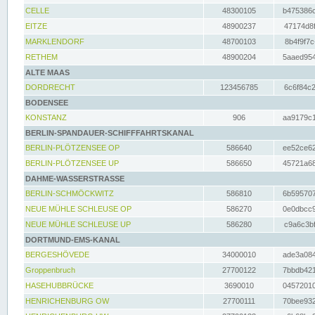
CELLE
48300105
b475386c
EITZE
48900237
47174d8f
MARKLENDORF
48700103
8b4f9f7c
RETHEM
48900204
5aaed954
ALTE MAAS
DORDRECHT
123456785
6c6f84c2
BODENSEE
KONSTANZ
906
aa9179c1
BERLIN-SPANDAUER-SCHIFFFAHRTSKANAL
BERLIN-PLÖTZENSEE OP
586640
ee52ce62
BERLIN-PLÖTZENSEE UP
586650
45721a68
DAHME-WASSERSTRASSE
BERLIN-SCHMÖCKWITZ
586810
6b595707
NEUE MÜHLE SCHLEUSE OP
586270
0e0dbcc9
NEUE MÜHLE SCHLEUSE UP
586280
c9a6c3bf
DORTMUND-EMS-KANAL
BERGESHÖVEDE
34000010
ade3a084
Groppenbruch
27700122
7bbdb421
HASEHUBBRÜCKE
3690010
04572010
HENRICHENBURG OW
27700111
70bee932