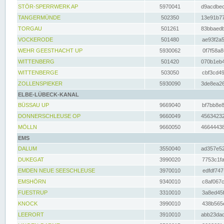
STÖR-SPERRWERK AP
5970041
d9acdbec
TANGERMÜNDE
502350
13e91b77
TORGAU
501261
83bbaedb
VOCKERODE
501480
ae93f2a5
WEHR GEESTHACHT UP
5930062
0f7f58a8
WITTENBERG
501420
070b1eb4
WITTENBERGE
503050
cbf3cd49
ZOLLENSPIEKER
5930090
3de8ea26
ELBE-LÜBECK-KANAL
BÜSSAU UP
9669040
bf7bb8e8
DONNERSCHLEUSE OP
9660049
45634232
MÖLLN
9660050
46644438
EMS
DALUM
3550040
ad357e52
DUKEGAT
3990020
7753c1fa
EMDEN NEUE SEESCHLEUSE
3970010
edfdf747
EMSHÖRN
9340010
c8af067c
FUESTRUP
3310010
3a8ed45f
KNOCK
3990010
438b565e
LEERORT
3910010
abb23dad