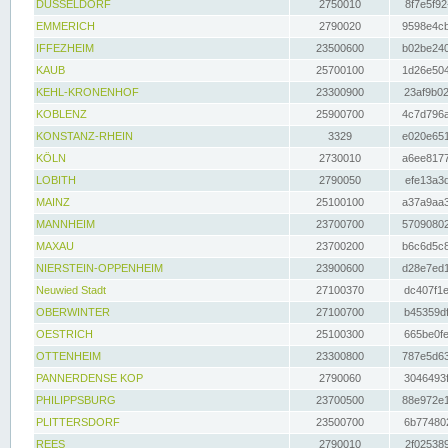
DÜSSELDORF
2750010
8f7e5f92
EMMERICH
2790020
9598e4cb
IFFEZHEIM
23500600
b02be240
KAUB
25700100
1d26e504
KEHL-KRONENHOF
23300900
23af9b02
KOBLENZ
25900700
4c7d796a
KONSTANZ-RHEIN
3329
e020e651
KÖLN
2730010
a6ee8177
LOBITH
2790050
efe13a3d
MAINZ
25100100
a37a9aa3
MANNHEIM
23700700
57090802
MAXAU
23700200
b6c6d5c8
NIERSTEIN-OPPENHEIM
23900600
d28e7ed1
Neuwied Stadt
27100370
dc407f1e
OBERWINTER
27100700
b45359df
OESTRICH
25100300
665be0fe
OTTENHEIM
23300800
787e5d63
PANNERDENSE KOP
2790060
3046493f
PHILIPPSBURG
23700500
88e972e1
PLITTERSDORF
23500700
6b774802
REES
2790010
2f025389