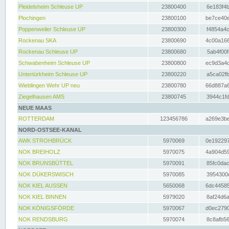
Pleidelsheim Schleuse UP
23800400
6e183f4b
Plochingen
23800100
be7ce40e
Poppenweiler Schleuse UP
23800300
f4854a4c
Rockenau SKA
23800690
4c00a166
Rockenau Schleuse UP
23800680
5ab4f00f
Schwabenheim Schleuse UP
23800800
ec9d3a4d
Untertürkheim Schleuse UP
23800220
a5ca02fb
Wieblingen Wehr UP neu
23800780
66d887a6
Ziegelhausen AMS
23800745
3944c1fd
NEUE MAAS
ROTTERDAM
123456786
a269e3be
NORD-OSTSEE-KANAL
AWK STROHBRÜCK
5970069
0e192297
NOK BREIHOLZ
5970075
4a904d59
NOK BRUNSBÜTTEL
5970091
85fc0dac
NOK DÜKERSWISCH
5970085
3954300d
NOK KIEL AUSSEN
5650068
6dc44585
NOK KIEL BINNEN
5979020
8af24d6a
NOK KÖNIGSFÖRDE
5970067
d0ec2790
NOK RENDSBURG
5970074
8c8afb56