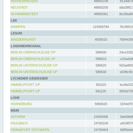
HERRENHAUSEN
48800108
8134af78
NEUSTADT
48800200
dda39817
SCHWARMSTEDT
48800301
8e16bd66
LEK
KRIMPEN
123456784
f5c96f13
LESUM
WASSERHORST
4930010
76844306
LANDWEHRKANAL
BERLIN-OBERSCHLEUSE OP
586600
24ce3282
BERLIN-OBERSCHLEUSE UP
586610
c42ad3df
BERLIN-UNTERSCHLEUSE OP
586620
503ad891
BERLIN-UNTERSCHLEUSE UP
586630
d198c901
LYCHENER GEWÄSSER
HIMMELPFORT OP
581110
bcdfa310
HIMMELPFORT UP
581120
9592d736
LÜHE
HORNEBURG
5960020
3244d787
MAIN
ASTHEIM
24300406
3de69bf8
FAULBACH
24700109
a919f57f
FRANKFURT OSTHAFEN
24700404
66ff3eb4