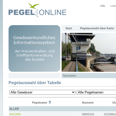
Hilfe
Link
Start
Pegelauswahl über Karte
Newsletter
Pegelauswahl über Tabelle
Pegelname
Nummer
UU
ALLER
AHLDEN
48900102
522286e2