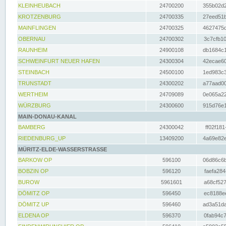
KLEINHEUBACH
24700200
355b02d2
KROTZENBURG
24700335
27eed51b
MAINFLINGEN
24700325
4627475d
OBERNAU
24700302
3c7cfb10
RAUNHEIM
24900108
db1684c1
SCHWEINFURT NEUER HAFEN
24300304
42ecae60
STEINBACH
24500100
1ed983c3
TRUNSTADT
24300202
a77aad00
WERTHEIM
24709089
0e065a22
WÜRZBURG
24300600
915d76e1
MAIN-DONAU-KANAL
BAMBERG
24300042
ff02f181
RIEDENBURG_UP
13409200
4a69e82e
MÜRITZ-ELDE-WASSERSTRASSE
BARKOW OP
596100
06d86c6b
BOBZIN OP
596120
faefa284
BUROW
5961601
a68cf527
DÖMITZ OP
596450
ec8188ee
DÖMITZ UP
596460
ad3a51da
ELDENA OP
596370
0fab94c7