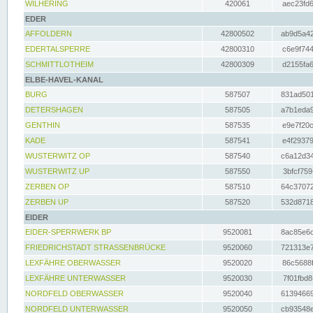
WILHERING
420061
aec23fd6
EDER
AFFOLDERN
42800502
ab9d5a42
EDERTALSPERRE
42800310
c6e9f744
SCHMITTLOTHEIM
42800309
d2155fa6
ELBE-HAVEL-KANAL
BURG
587507
831ad501
DETERSHAGEN
587505
a7b1eda9
GENTHIN
587535
e9e7f20c
KADE
587541
e4f29379
WUSTERWITZ OP
587540
c6a12d34
WUSTERWITZ UP
587550
3bfcf759
ZERBEN OP
587510
64c37072
ZERBEN UP
587520
532d8718
EIDER
EIDER-SPERRWERK BP
9520081
8ac85e6c
FRIEDRICHSTADT STRASSENBRÜCKE
9520060
721313e7
LEXFÄHRE OBERWASSER
9520020
86c5688f
LEXFÄHRE UNTERWASSER
9520030
7f01fbd8
NORDFELD OBERWASSER
9520040
61394669
NORDFELD UNTERWASSER
9520050
cb93548e