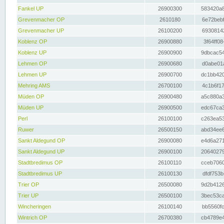
Fankel UP
26900300
583420a8
Grevenmacher OP
2610180
6e72bebf
Grevenmacher UP
26100200
69308142
Koblenz OP
26900880
3f64ff08
Koblenz UP
26900900
9dbcac54
Lehmen OP
26900680
d0abe01a
Lehmen UP
26900700
dc1bb420
Mehring AMS
26700100
4c1b6f17
Müden OP
26900480
a5c880a3
Müden UP
26900500
edc67ca3
Perl
26100100
c263ea53
Ruwer
26500150
abd34ee6
Sankt Aldegund OP
26900080
e4d6a271
Sankt Aldegund UP
26900100
20640279
Stadtbredimus OP
26100110
cceb7060
Stadtbredimus UP
26100130
dfdf753b
Trier OP
26500080
9d2b4126
Trier UP
26500100
3bec53ca
Wincheringen
26100140
bb5560fc
Wintrich OP
26700380
cb4789e4