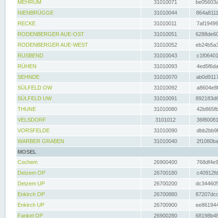
MEHRUM
31010071
be05603a
NIENBRÜGGE
31010044
864a8111
RECKE
31010011
7af19499
RODENBERGER AUE-OST
31010051
6288de60
RODENBERGER AUE-WEST
31010052
eb24b5a3
RUSBEND
31010043
c1f06401
RÜHEN
31010093
4ed5f6da
SEHNDE
31010070
ab0d9117
SÜLFELD OW
31010092
a8604e8f
SÜLFELD UW
31010091
892183d6
THUNE
31010080
42b865fb
VELSDORF
3101012
36f80081
VORSFELDE
31010090
dbb2bb9f
WARBER GRABEN
31010040
2f1080ba
MOSEL
Cochem
26900400
768df4e9
Detzem OP
26700180
c40912fd
Detzem UP
26700200
dc344605
Enkirch OP
26700880
87207dcd
Enkirch UP
26700900
ee861944
Fankel OP
26900280
68198b48