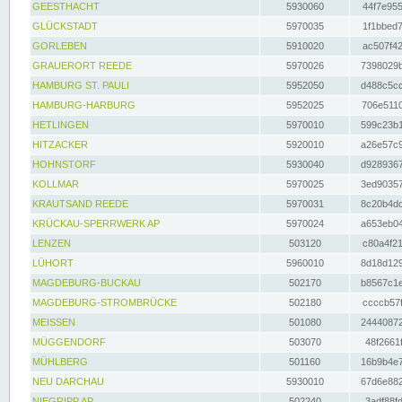
GEESTHACHT
5930060
44f7e955
GLÜCKSTADT
5970035
1f1bbed7
GORLEBEN
5910020
ac507f42
GRAUERORT REEDE
5970026
7398029b
HAMBURG ST. PAULI
5952050
d488c5cc
HAMBURG-HARBURG
5952025
706e5110
HETLINGEN
5970010
599c23b1
HITZACKER
5920010
a26e57c9
HOHNSTORF
5930040
d9289367
KOLLMAR
5970025
3ed90357
KRAUTSAND REEDE
5970031
8c20b4dc
KRÜCKAU-SPERRWERK AP
5970024
a653eb04
LENZEN
503120
c80a4f21
LÜHORT
5960010
8d18d129
MAGDEBURG-BUCKAU
502170
b8567c1e
MAGDEBURG-STROMBRÜCKE
502180
ccccb57f
MEISSEN
501080
24440872
MÜGGENDORF
503070
48f2661f
MÜHLBERG
501160
16b9b4e7
NEU DARCHAU
5930010
67d6e882
NIEGRIPP AP
502240
3adf88fd