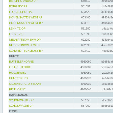
BERLIN-SPANDAU UP
580310
2c68509c
BORGSDORF
581591
1b2e2996
FRIEDRICHSTHAL
603420
314945d6
HOHENSAATEN WEST AP
603400
99309d3e
HOHENSAATEN WEST BP
603310
3404a6e5
LEHNITZ OP
581580
c8a1cf0a
LEHNITZ UP
581590
5bb1f56d
NIEDERFINOW SHW OP
692080
414dd4ee
NIEDERFINOW SHW UP
692090
4eec6b25
SCHWEDT SCHLEUSE BP
603410
4ee515f9
HUNTE
BUTTELERHÖRNE
4960060
b3d88ca6
ELSFLETH OHRT
4960080
531da758
HOLLERSIEL
4960050
2eacef2f
HUNTEBRÜCK
4960070
2e1d458b
OLDENBURG-DRIELAKE
4960030
1b51e55e
REITHÖRNE
4960040
c9df61c4
HAVELKANAL
SCHÖNWALDE OP
587050
d8ef9f21
SCHÖNWALDE UP
587060
b6650b13
IJSSEL