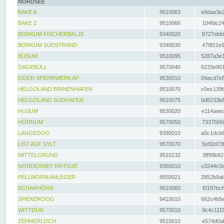
NORDSEE
BAKE A
9510063
e8daa3e2
BAKE Z
9510066
104fdc24
BORKUM FISCHERBALJE
9340020
8727ebfd
BORKUM SÜDSTRAND
9340030
478f21e9
BÜSUM
9510095
5287a3e1
DAGEBÜLL
9570040
6233e901
EIDER-SPERRWERK AP
9530010
04acd7e5
HELGOLAND BINNENHAFEN
9510070
c0ec139b
HELGOLAND SÜDHAFEN
9510075
0d8233b8
HUSUM
9530020
e114aeec
HÖRNUM
9570050
733755fd
LANGEOOG
9390010
a0c1dcb6
LIST AUF SYLT
9570070
5e92d73f
MITTELGRUND
9510132
3ff99b92
NORDERNEY RIFFGAT
9360010
c0244c0e
PELLWORM ANLEGER
9550021
2852b9ab
SCHARHÖRN
9510060
f0197bcf
SPIEKEROOG
9410010
662c4b5e
WITTDÜN
9570010
9c4c11f2
ZEHNERLOCH
9510010
e574d0af