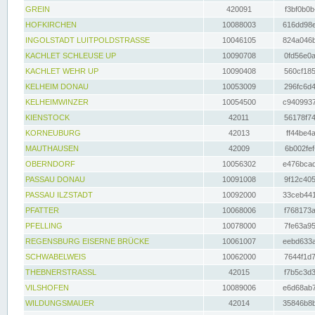
GREIN
420091
f3bf0b0b
HOFKIRCHEN
10088003
616dd98e
INGOLSTADT LUITPOLDSTRASSE
10046105
824a046b
KACHLET SCHLEUSE UP
10090708
0fd56e0a
KACHLET WEHR UP
10090408
560cf185
KELHEIM DONAU
10053009
296fc6d4
KELHEIMWINZER
10054500
c9409937
KIENSTOCK
42011
56178f74
KORNEUBURG
42013
ff44be4a
MAUTHAUSEN
42009
6b002fef
OBERNDORF
10056302
e476bcad
PASSAU DONAU
10091008
9f12c405
PASSAU ILZSTADT
10092000
33ceb441
PFATTER
10068006
f768173a
PFELLING
10078000
7fe63a95
REGENSBURG EISERNE BRÜCKE
10061007
eebd633a
SCHWABELWEIS
10062000
7644f1d7
THEBNERSTRASSL
42015
f7b5c3d3
VILSHOFEN
10089006
e6d68ab7
WILDUNGSMAUER
42014
35846b8b