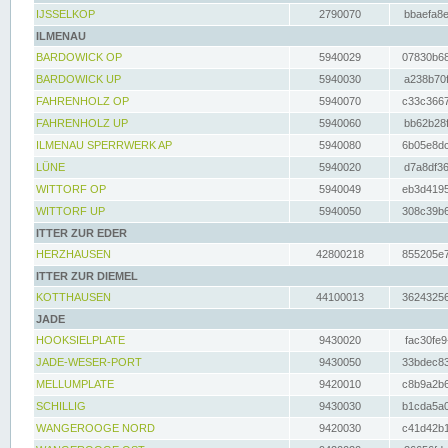
IJSSELKOP
2790070
bbaefa8e
ILMENAU
BARDOWICK OP
5940029
07830b68
BARDOWICK UP
5940030
a238b70f
FAHRENHOLZ OP
5940070
c33c3667
FAHRENHOLZ UP
5940060
bb62b28f
ILMENAU SPERRWERK AP
5940080
6b05e8dc
LÜNE
5940020
d7a8df36
WITTORF OP
5940049
eb3d4195
WITTORF UP
5940050
308c39b6
ITTER ZUR EDER
HERZHAUSEN
42800218
855205e7
ITTER ZUR DIEMEL
KOTTHAUSEN
44100013
36243256
JADE
HOOKSIELPLATE
9430020
fac30fe9
JADE-WESER-PORT
9430050
33bdec83
MELLUMPLATE
9420010
c8b9a2b6
SCHILLIG
9430030
b1cda5a0
WANGEROOGE NORD
9420030
c41d42b1