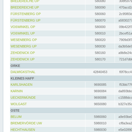
BREDEREICHE OP
580080
308f5979
BREDEREICHE UP
580090
470acd2a
FÜRSTENBERG OP
580060
2c95f83d
FÜRSTENBERG UP
580070
a5830277
VOßWINKEL OP
580000
09b422f7
VOßWINKEL UP
580010
2bcef51a
WESENBERG OP
580020
7909d3f7
WESENBERG UP
580030
da3b5de9
ZEHDENICK OP
580160
a9b8e24c
ZEHDENICK UP
580170
721d7dbf
ORKE
DALWIGKSTHAL
42840453
f0f78cc4
KLEINES HAFF
KARLSHAGEN
9690085
f53bb77f
KARNIN
9690084
da893bbd
UECKERMÜNDE
9690088
c1588dcc
WOLGAST
9650080
b327e35c
OSTE
BELUM
5980060
a9e93be0
BREMERVÖRDE UW
5980010
cf8a3ea2
HECHTHAUSEN
5980030
e5e02890