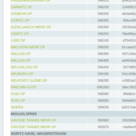
FINDENWIRUNSHIER OP
596410
a5902c55
GARWITZ UP
596230
12499527
GRABOW OP
596330
db4a69b2
GÜRITZ OP
596350
956ce5ff
KLEIN LAASCH WEHR OP
596300
25530a3e
LEWITZ OP
596250
7bbd90ad
LÜBZ OP
596140
d75442cf
MALCHOW WEHR OP
596200
bccaacb3
MALLISS OP
596390
497c29ee
MALLISS UP
596400
a64918a6
NEU KALLISS OP
596430
30739ff3
NEUBURG OP
596160
541c508a
NEUSTADT GLEWE OP
596280
c4381eb3
PARCHIM GÜTE
5961801
3dec3921
PLAU OP
596080
3ffddb2c
PLAU UP
596090
506e6b03
WAREN
596030
bd317edd
MÜGGELSPREE
GROSSE TRÄNKE WEHR OP
582660
81630fdd
GROSSE TRÄNKE WEHR UP
582670
cfad4ee5
MÜRITZ-HAVEL-WASSERSTRASSE