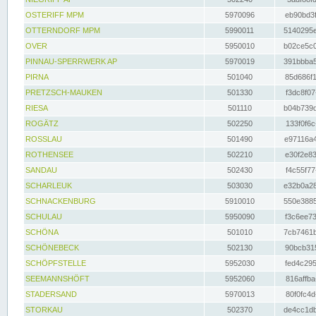
OSTERIFF MPM
5970096
eb90bd3f
OTTERNDORF MPM
5990011
5140295e
OVER
5950010
b02ce5c0
PINNAU-SPERRWERK AP
5970019
391bbba5
PIRNA
501040
85d686f1
PRETZSCH-MAUKEN
501330
f3dc8f07
RIESA
501110
b04b739d
ROGÄTZ
502250
133f0f6c
ROSSLAU
501490
e97116a4
ROTHENSEE
502210
e30f2e83
SANDAU
502430
f4c55f77
SCHARLEUK
503030
e32b0a28
SCHNACKENBURG
5910010
550e3885
SCHULAU
5950090
f3c6ee73
SCHÖNA
501010
7cb7461b
SCHÖNEBECK
502130
90bcb315
SCHÖPFSTELLE
5952030
fed4c295
SEEMANNSHÖFT
5952060
816affba
STADERSAND
5970013
80f0fc4d
STORKAU
502370
de4cc1db