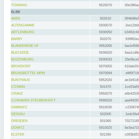
TÖNNING
9520070
00e386ac
ELBE
AKEN
502010
094b96e5
ALTENGAMME
5930070
2ee12b9a
ARTLENBURG
5930050
b3492c68
BARBY
502070
939f82ec
BLANKENESE UF
5952065
bacb459b
BLECKEDE
5930020
6aa1cd8e
BOIZENBURG
5930033
33e0bce0
BROKDORF
5970050
610ab204
BRUNSBÜTTEL MPM
5970094
d4f5f719
BUNTHAUS
5952020
ae1b91d0
COSWIG
501470
1ce53a59
CRANZ
5950070
e6b42536
CUXHAVEN STEUBENHÖFT
5990020
aad49293
DAMNATZ
5910030
c233674f
DESSAU
502000
1edc5fa4
DRESDEN
501060
70272185
DÖMITZ
5910025
6e3ea719
ELSTER
501390
c093b557