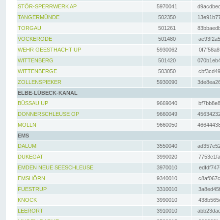
STÖR-SPERRWERK AP
5970041
d9acdbec
TANGERMÜNDE
502350
13e91b77
TORGAU
501261
83bbaedb
VOCKERODE
501480
ae93f2a5
WEHR GEESTHACHT UP
5930062
0f7f58a8
WITTENBERG
501420
070b1eb4
WITTENBERGE
503050
cbf3cd49
ZOLLENSPIEKER
5930090
3de8ea26
ELBE-LÜBECK-KANAL
BÜSSAU UP
9669040
bf7bb8e8
DONNERSCHLEUSE OP
9660049
45634232
MÖLLN
9660050
46644438
EMS
DALUM
3550040
ad357e52
DUKEGAT
3990020
7753c1fa
EMDEN NEUE SEESCHLEUSE
3970010
edfdf747
EMSHÖRN
9340010
c8af067c
FUESTRUP
3310010
3a8ed45f
KNOCK
3990010
438b565e
LEERORT
3910010
abb23dad