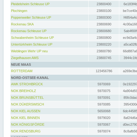
Pleidelsheim Schleuse UP
23800400
6e183f4b
Plochingen
23800100
be7ce40e
Poppenweiler Schleuse UP
23800300
f4854a4c
Rockenau SKA
23800690
4c00a166
Rockenau Schleuse UP
23800680
5ab4f00f
Schwabenheim Schleuse UP
23800800
ec9d3a4d
Untertürkheim Schleuse UP
23800220
a5ca02fb
Wieblingen Wehr UP neu
23800780
66d887a6
Ziegelhausen AMS
23800745
3944c1fd
NEUE MAAS
ROTTERDAM
123456786
a269e3be
NORD-OSTSEE-KANAL
AWK STROHBRÜCK
5970069
0e192297
NOK BREIHOLZ
5970075
4a904d59
NOK BRUNSBÜTTEL
5970091
85fc0dac
NOK DÜKERSWISCH
5970085
3954300d
NOK KIEL AUSSEN
5650068
6dc44585
NOK KIEL BINNEN
5979020
8af24d6a
NOK KÖNIGSFÖRDE
5970067
d0ec2790
NOK RENDSBURG
5970074
8c8afb56