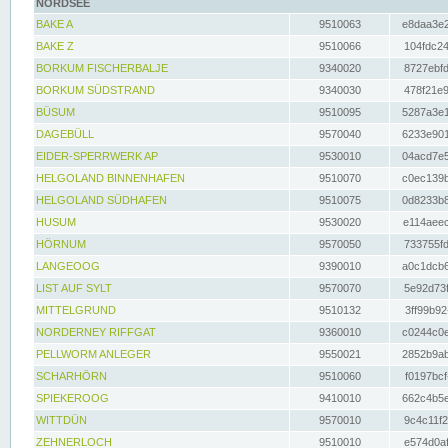
NORDSEE
BAKE A
9510063
e8daa3e2
BAKE Z
9510066
104fdc24
BORKUM FISCHERBALJE
9340020
8727ebfd
BORKUM SÜDSTRAND
9340030
478f21e9
BÜSUM
9510095
5287a3e1
DAGEBÜLL
9570040
6233e901
EIDER-SPERRWERK AP
9530010
04acd7e5
HELGOLAND BINNENHAFEN
9510070
c0ec139b
HELGOLAND SÜDHAFEN
9510075
0d8233b8
HUSUM
9530020
e114aeec
HÖRNUM
9570050
733755fd
LANGEOOG
9390010
a0c1dcb6
LIST AUF SYLT
9570070
5e92d73f
MITTELGRUND
9510132
3ff99b92
NORDERNEY RIFFGAT
9360010
c0244c0e
PELLWORM ANLEGER
9550021
2852b9ab
SCHARHÖRN
9510060
f0197bcf
SPIEKEROOG
9410010
662c4b5e
WITTDÜN
9570010
9c4c11f2
ZEHNERLOCH
9510010
e574d0af