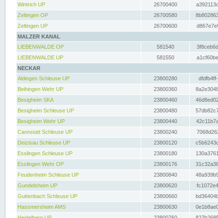
Wintrich UP
26700400
a392113c
Zeltingen OP
26700580
8b802863
Zeltingen UP
26700600
d867e7e9
MALZER KANAL
LIEBENWALDE OP
581540
3f8ceb6d
LIEBENWALDE UP
581550
a1cf60be
NECKAR
Aldingen Schleuse UP
23800280
dfdfb4ff
Beihingen Wehr UP
23800360
8a2e3048
Besigheim SKA
23800460
46d8ed02
Besigheim Schleuse UP
23800480
57db82c7
Besigheim Wehr UP
23800440
42c11b7a
Cannstatt Schleuse UP
23800240
7068d262
Deizisau Schleuse UP
23800120
c5b6243d
Esslingen Schleuse UP
23800180
130a3761
Esslingen Wehr OP
23800176
31c32a38
Feudenheim Schleuse UP
23800840
48a939b9
Gundelsheim UP
23800620
fc1072e4
Guttenbach Schleuse UP
23800660
bd36404b
Hassmersheim AMS
23800630
0e1b8ae0
Heidelberg UP
23800760
827b2685