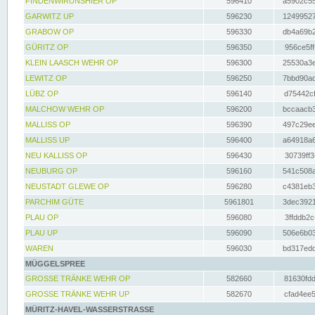
FINDENWIRUNSHIER OP
596410
a5902c55
GARWITZ UP
596230
12499527
GRABOW OP
596330
db4a69b2
GÜRITZ OP
596350
956ce5ff
KLEIN LAASCH WEHR OP
596300
25530a3e
LEWITZ OP
596250
7bbd90ad
LÜBZ OP
596140
d75442cf
MALCHOW WEHR OP
596200
bccaacb3
MALLISS OP
596390
497c29ee
MALLISS UP
596400
a64918a6
NEU KALLISS OP
596430
30739ff3
NEUBURG OP
596160
541c508a
NEUSTADT GLEWE OP
596280
c4381eb3
PARCHIM GÜTE
5961801
3dec3921
PLAU OP
596080
3ffddb2c
PLAU UP
596090
506e6b03
WAREN
596030
bd317edd
MÜGGELSPREE
GROSSE TRÄNKE WEHR OP
582660
81630fdd
GROSSE TRÄNKE WEHR UP
582670
cfad4ee5
MÜRITZ-HAVEL-WASSERSTRASSE