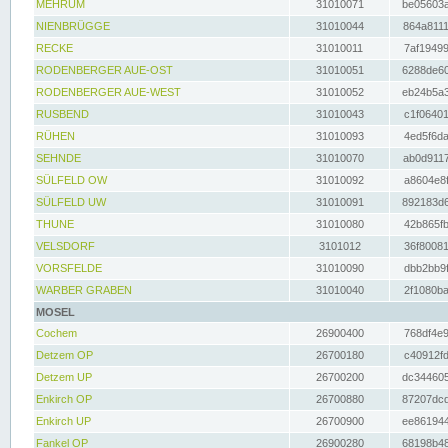
MEHRUM
31010071
be05603a
NIENBRÜGGE
31010044
864a8111
RECKE
31010011
7af19499
RODENBERGER AUE-OST
31010051
6288de60
RODENBERGER AUE-WEST
31010052
eb24b5a3
RUSBEND
31010043
c1f06401
RÜHEN
31010093
4ed5f6da
SEHNDE
31010070
ab0d9117
SÜLFELD OW
31010092
a8604e8f
SÜLFELD UW
31010091
892183d6
THUNE
31010080
42b865fb
VELSDORF
3101012
36f80081
VORSFELDE
31010090
dbb2bb9f
WARBER GRABEN
31010040
2f1080ba
MOSEL
Cochem
26900400
768df4e9
Detzem OP
26700180
c40912fd
Detzem UP
26700200
dc344605
Enkirch OP
26700880
87207dcd
Enkirch UP
26700900
ee861944
Fankel OP
26900280
68198b48