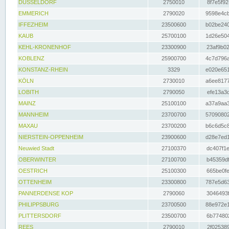
DÜSSELDORF
2750010
8f7e5f92
EMMERICH
2790020
9598e4cb
IFFEZHEIM
23500600
b02be240
KAUB
25700100
1d26e504
KEHL-KRONENHOF
23300900
23af9b02
KOBLENZ
25900700
4c7d796a
KONSTANZ-RHEIN
3329
e020e651
KÖLN
2730010
a6ee8177
LOBITH
2790050
efe13a3d
MAINZ
25100100
a37a9aa3
MANNHEIM
23700700
57090802
MAXAU
23700200
b6c6d5c8
NIERSTEIN-OPPENHEIM
23900600
d28e7ed1
Neuwied Stadt
27100370
dc407f1e
OBERWINTER
27100700
b45359df
OESTRICH
25100300
665be0fe
OTTENHEIM
23300800
787e5d63
PANNERDENSE KOP
2790060
3046493f
PHILIPPSBURG
23700500
88e972e1
PLITTERSDORF
23500700
6b774802
REES
2790010
2f025389