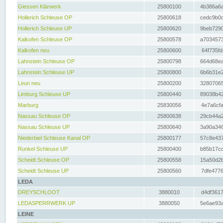
Giessen Klärwerk
25800100
4b386a6a
Hollerich Schleuse OP
25800618
cedc9b0c
Hollerich Schleuse UP
25800620
9beb7290
Kalkofen Schleuse OP
25800578
a7034573
Kalkofen neu
25800600
64f735fd
Lahnstein Schleuse OP
25800798
664d68ea
Lahnstein Schleuse UP
25800800
6b6b31e2
Leun neu
25800200
32807065
Limburg Schleuse UP
25800440
89038b42
Marburg
25830056
4e7a6cfa
Nassau Schleuse OP
25800638
29cb44a2
Nassau Schleuse UP
25800640
3a90a346
Niederbiel Schleuse Kanal OP
25800177
57c8e437
Runkel Schleuse UP
25800400
b85b17cc
Scheidt Schleuse OP
25800558
15a50d2b
Scheidt Schleuse UP
25800560
7dfe4776
LEDA
DREYSCHLOOT
3880010
d4df3617
LEDASPERRWERK UP
3880050
5e6ae93a
LEINE