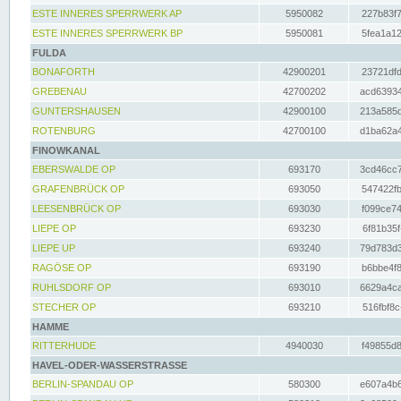
ESTE INNERES SPERRWERK AP
5950082
227b83f7
ESTE INNERES SPERRWERK BP
5950081
5fea1a12
FULDA
BONAFORTH
42900201
23721dfd
GREBENAU
42700202
acd63934
GUNTERSHAUSEN
42900100
213a585d
ROTENBURG
42700100
d1ba62a4
FINOWKANAL
EBERSWALDE OP
693170
3cd46cc7
GRAFENBRÜCK OP
693050
547422fb
LEESENBRÜCK OP
693030
f099ce74
LIEPE OP
693230
6f81b35f
LIEPE UP
693240
79d783d3
RAGÖSE OP
693190
b6bbe4f8
RUHLSDORF OP
693010
6629a4ca
STECHER OP
693210
516fbf8c
HAMME
RITTERHUDE
4940030
f49855d8
HAVEL-ODER-WASSERSTRASSE
BERLIN-SPANDAU OP
580300
e607a4b6