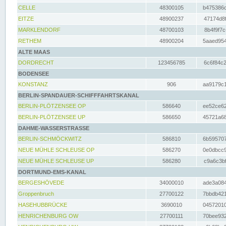
CELLE
48300105
b475386c
EITZE
48900237
47174d8f
MARKLENDORF
48700103
8b4f9f7c
RETHEM
48900204
5aaed954
ALTE MAAS
DORDRECHT
123456785
6c6f84c2
BODENSEE
KONSTANZ
906
aa9179c1
BERLIN-SPANDAUER-SCHIFFFAHRTSKANAL
BERLIN-PLÖTZENSEE OP
586640
ee52ce62
BERLIN-PLÖTZENSEE UP
586650
45721a68
DAHME-WASSERSTRASSE
BERLIN-SCHMÖCKWITZ
586810
6b595707
NEUE MÜHLE SCHLEUSE OP
586270
0e0dbcc9
NEUE MÜHLE SCHLEUSE UP
586280
c9a6c3bf
DORTMUND-EMS-KANAL
BERGESHÖVEDE
34000010
ade3a084
Groppenbruch
27700122
7bbdb421
HASEHUBBRÜCKE
3690010
04572010
HENRICHENBURG OW
27700111
70bee932