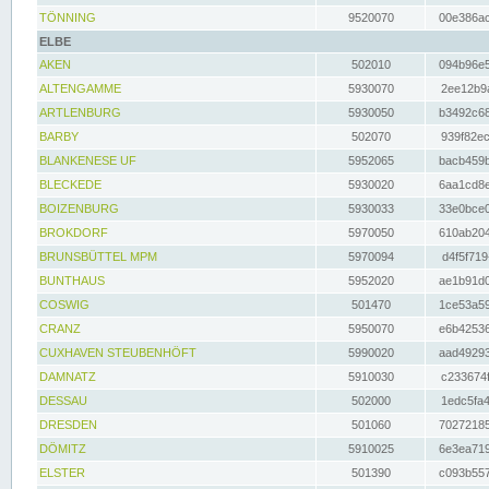
TÖNNING
9520070
00e386ac
ELBE
AKEN
502010
094b96e5
ALTENGAMME
5930070
2ee12b9a
ARTLENBURG
5930050
b3492c68
BARBY
502070
939f82ec
BLANKENESE UF
5952065
bacb459b
BLECKEDE
5930020
6aa1cd8e
BOIZENBURG
5930033
33e0bce0
BROKDORF
5970050
610ab204
BRUNSBÜTTEL MPM
5970094
d4f5f719
BUNTHAUS
5952020
ae1b91d0
COSWIG
501470
1ce53a59
CRANZ
5950070
e6b42536
CUXHAVEN STEUBENHÖFT
5990020
aad49293
DAMNATZ
5910030
c233674f
DESSAU
502000
1edc5fa4
DRESDEN
501060
70272185
DÖMITZ
5910025
6e3ea719
ELSTER
501390
c093b557