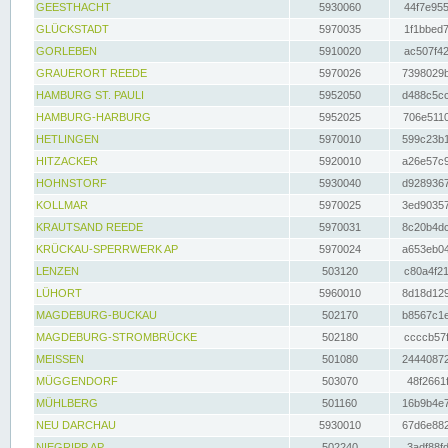
GEESTHACHT
5930060
44f7e955
GLÜCKSTADT
5970035
1f1bbed7
GORLEBEN
5910020
ac507f42
GRAUERORT REEDE
5970026
7398029b
HAMBURG ST. PAULI
5952050
d488c5cc
HAMBURG-HARBURG
5952025
706e5110
HETLINGEN
5970010
599c23b1
HITZACKER
5920010
a26e57c9
HOHNSTORF
5930040
d9289367
KOLLMAR
5970025
3ed90357
KRAUTSAND REEDE
5970031
8c20b4dc
KRÜCKAU-SPERRWERK AP
5970024
a653eb04
LENZEN
503120
c80a4f21
LÜHORT
5960010
8d18d129
MAGDEBURG-BUCKAU
502170
b8567c1e
MAGDEBURG-STROMBRÜCKE
502180
ccccb57f
MEISSEN
501080
24440872
MÜGGENDORF
503070
48f2661f
MÜHLBERG
501160
16b9b4e7
NEU DARCHAU
5930010
67d6e882
NIEGRIPP AP
502240
3adf88fd