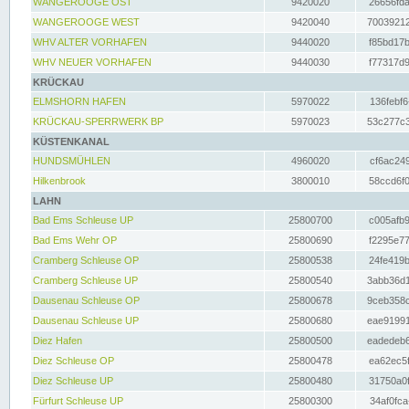
WANGEROOGE OST
9420020
26656fda
WANGEROOGE WEST
9420040
70039212
WHV ALTER VORHAFEN
9440020
f85bd17b
WHV NEUER VORHAFEN
9440030
f77317d9
KRÜCKAU
ELMSHORN HAFEN
5970022
136febf6
KRÜCKAU-SPERRWERK BP
5970023
53c277c3
KÜSTENKANAL
HUNDSMÜHLEN
4960020
cf6ac249
Hilkenbrook
3800010
58ccd6f0
LAHN
Bad Ems Schleuse UP
25800700
c005afb9
Bad Ems Wehr OP
25800690
f2295e77
Cramberg Schleuse OP
25800538
24fe419b
Cramberg Schleuse UP
25800540
3abb36d1
Dausenau Schleuse OP
25800678
9ceb358c
Dausenau Schleuse UP
25800680
eae91991
Diez Hafen
25800500
eadedeb6
Diez Schleuse OP
25800478
ea62ec5f
Diez Schleuse UP
25800480
31750a0f
Fürfurt Schleuse UP
25800300
34af0fca