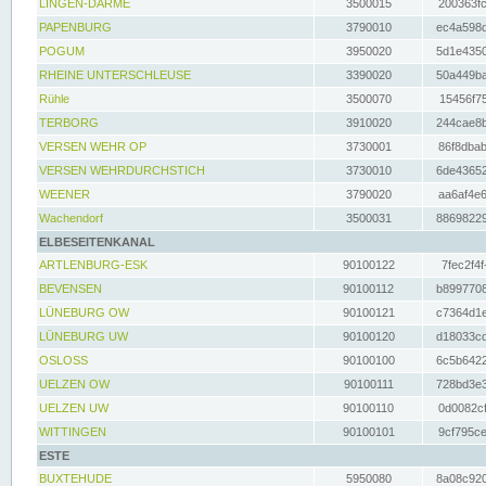
LINGEN-DARME
3500015
200363fc
PAPENBURG
3790010
ec4a598d
POGUM
3950020
5d1e4350
RHEINE UNTERSCHLEUSE
3390020
50a449ba
Rühle
3500070
15456f75
TERBORG
3910020
244cae8b
VERSEN WEHR OP
3730001
86f8dbab
VERSEN WEHRDURCHSTICH
3730010
6de43652
WEENER
3790020
aa6af4e6
Wachendorf
3500031
88698229
ELBESEITENKANAL
ARTLENBURG-ESK
90100122
7fec2f4f
BEVENSEN
90100112
b8997708
LÜNEBURG OW
90100121
c7364d1e
LÜNEBURG UW
90100120
d18033cd
OSLOSS
90100100
6c5b6422
UELZEN OW
90100111
728bd3e3
UELZEN UW
90100110
0d0082cf
WITTINGEN
90100101
9cf795ce
ESTE
BUXTEHUDE
5950080
8a08c920