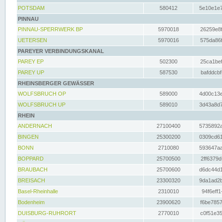
POTSDAM
580412
5e10e1e7
PINNAU
PINNAU-SPERRWERK BP
5970018
26259e8f
UETERSEN
5970016
575da86f
PAREYER VERBINDUNGSKANAL
PAREY EP
502300
25ca1bef
PAREY UP
587530
bafddcbf
RHEINSBERGER GEWÄSSER
WOLFSBRUCH OP
589000
4d00c13e
WOLFSBRUCH UP
589010
3d43a8d7
RHEIN
ANDERNACH
27100400
5735892a
BINGEN
25300200
0309cd61
BONN
2710080
593647aa
BOPPARD
25700500
2ff6379d
BRAUBACH
25700600
d6dc44d1
BREISACH
23300320
9da1ad2b
Basel-Rheinhalle
2310010
94f6eff1
Bodenheim
23900620
f6be7857
DUISBURG-RUHRORT
2770010
c0f51e35