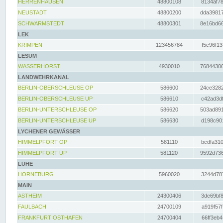
HERRENHAUSEN
48800108
8134af78
NEUSTADT
48800200
dda39817
SCHWARMSTEDT
48800301
8e16bd66
LEK
KRIMPEN
123456784
f5c96f13
LESUM
WASSERHORST
4930010
76844306
LANDWEHRKANAL
BERLIN-OBERSCHLEUSE OP
586600
24ce3282
BERLIN-OBERSCHLEUSE UP
586610
c42ad3df
BERLIN-UNTERSCHLEUSE OP
586620
503ad891
BERLIN-UNTERSCHLEUSE UP
586630
d198c901
LYCHENER GEWÄSSER
HIMMELPFORT OP
581110
bcdfa310
HIMMELPFORT UP
581120
9592d736
LÜHE
HORNEBURG
5960020
3244d787
MAIN
ASTHEIM
24300406
3de69bf8
FAULBACH
24700109
a919f57f
FRANKFURT OSTHAFEN
24700404
66ff3eb4