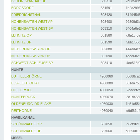
BERLIN-SPANDAU UP
580310
2c68509c
BORGSDORF
581591
1b2e2996
FRIEDRICHSTHAL
603420
314945d6
HOHENSAATEN WEST AP
603400
99309d3e
HOHENSAATEN WEST BP
603310
3404a6e5
LEHNITZ OP
581580
c8a1cf0a
LEHNITZ UP
581590
5bb1f56d
NIEDERFINOW SHW OP
692080
414dd4ee
NIEDERFINOW SHW UP
692090
4eec6b25
SCHWEDT SCHLEUSE BP
603410
4ee515f9
HUNTE
BUTTELERHÖRNE
4960060
b3d88ca6
ELSFLETH OHRT
4960080
531da758
HOLLERSIEL
4960050
2eacef2f
HUNTEBRÜCK
4960070
2e1d458b
OLDENBURG-DRIELAKE
4960030
1b51e55e
REITHÖRNE
4960040
c9df61c4
HAVELKANAL
SCHÖNWALDE OP
587050
d8ef9f21
SCHÖNWALDE UP
587060
b6650b13
IJSSEL