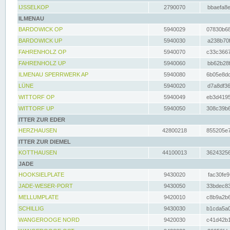
IJSSELKOP
2790070
bbaefa8e
ILMENAU
BARDOWICK OP
5940029
07830b68
BARDOWICK UP
5940030
a238b70f
FAHRENHOLZ OP
5940070
c33c3667
FAHRENHOLZ UP
5940060
bb62b28f
ILMENAU SPERRWERK AP
5940080
6b05e8dc
LÜNE
5940020
d7a8df36
WITTORF OP
5940049
eb3d4195
WITTORF UP
5940050
308c39b6
ITTER ZUR EDER
HERZHAUSEN
42800218
855205e7
ITTER ZUR DIEMEL
KOTTHAUSEN
44100013
36243256
JADE
HOOKSIELPLATE
9430020
fac30fe9
JADE-WESER-PORT
9430050
33bdec83
MELLUMPLATE
9420010
c8b9a2b6
SCHILLIG
9430030
b1cda5a0
WANGEROOGE NORD
9420030
c41d42b1