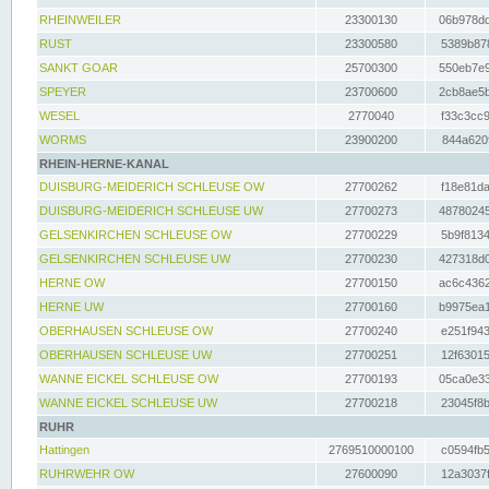
RHEINWEILER
23300130
06b978dd
RUST
23300580
5389b878
SANKT GOAR
25700300
550eb7e9
SPEYER
23700600
2cb8ae5b
WESEL
2770040
f33c3cc9
WORMS
23900200
844a620f
RHEIN-HERNE-KANAL
DUISBURG-MEIDERICH SCHLEUSE OW
27700262
f18e81da
DUISBURG-MEIDERICH SCHLEUSE UW
27700273
48780245
GELSENKIRCHEN SCHLEUSE OW
27700229
5b9f8134
GELSENKIRCHEN SCHLEUSE UW
27700230
427318d0
HERNE OW
27700150
ac6c4362
HERNE UW
27700160
b9975ea1
OBERHAUSEN SCHLEUSE OW
27700240
e251f943
OBERHAUSEN SCHLEUSE UW
27700251
12f63015
WANNE EICKEL SCHLEUSE OW
27700193
05ca0e33
WANNE EICKEL SCHLEUSE UW
27700218
23045f8b
RUHR
Hattingen
2769510000100
c0594fb5
RUHRWEHR OW
27600090
12a3037f