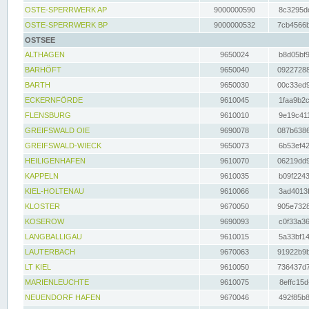
OSTE-SPERRWERK AP
9000000590
8c3295dc
OSTE-SPERRWERK BP
9000000532
7cb4566b
OSTSEE
ALTHAGEN
9650024
b8d05bf9
BARHÖFT
9650040
09227288
BARTH
9650030
00c33ed9
ECKERNFÖRDE
9610045
1faa9b2c
FLENSBURG
9610010
9e19c411
GREIFSWALD OIE
9690078
087b6386
GREIFSWALD-WIECK
9650073
6b53ef42
HEILIGENHAFEN
9610070
06219dd9
KAPPELN
9610035
b09f2243
KIEL-HOLTENAU
9610066
3ad4013f
KLOSTER
9670050
905e7328
KOSEROW
9690093
c0f33a36
LANGBALLIGAU
9610015
5a33bf14
LAUTERBACH
9670063
91922b9b
LT KIEL
9610050
736437d7
MARIENLEUCHTE
9610075
8effc15d
NEUENDORF HAFEN
9670046
492f85b8