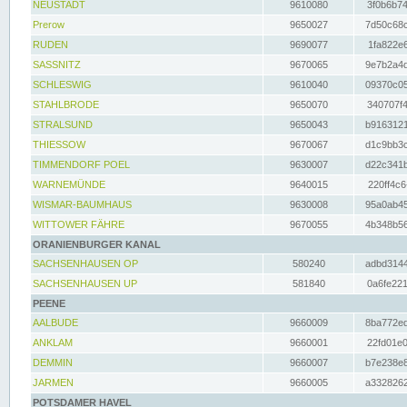
NEUSTADT
9610080
3f0b6b74
Prerow
9650027
7d50c68c
RUDEN
9690077
1fa822e6
SASSNITZ
9670065
9e7b2a4d
SCHLESWIG
9610040
09370c05
STAHLBRODE
9650070
340707f4
STRALSUND
9650043
b9163121
THIESSOW
9670067
d1c9bb3c
TIMMENDORF POEL
9630007
d22c341b
WARNEMÜNDE
9640015
220ff4c6
WISMAR-BAUMHAUS
9630008
95a0ab45
WITTOWER FÄHRE
9670055
4b348b56
ORANIENBURGER KANAL
SACHSENHAUSEN OP
580240
adbd3144
SACHSENHAUSEN UP
581840
0a6fe221
PEENE
AALBUDE
9660009
8ba772ed
ANKLAM
9660001
22fd01e0
DEMMIN
9660007
b7e238e8
JARMEN
9660005
a3328262
POTSDAMER HAVEL