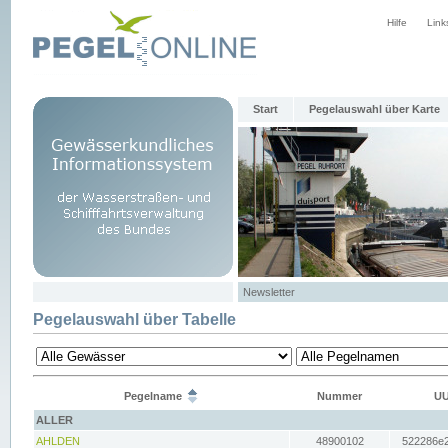
Hilfe
Link
Start
Pegelauswahl über Karte
Newsletter
Pegelauswahl über Tabelle
Pegelname
Nummer
UU
ALLER
AHLDEN
48900102
522286e2