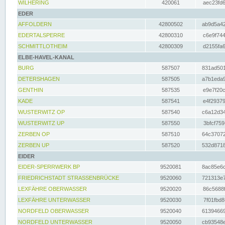
WILHERING
420061
aec23fd6
EDER
AFFOLDERN
42800502
ab9d5a42
EDERTALSPERRE
42800310
c6e9f744
SCHMITTLOTHEIM
42800309
d2155fa6
ELBE-HAVEL-KANAL
BURG
587507
831ad501
DETERSHAGEN
587505
a7b1eda9
GENTHIN
587535
e9e7f20c
KADE
587541
e4f29379
WUSTERWITZ OP
587540
c6a12d34
WUSTERWITZ UP
587550
3bfcf759
ZERBEN OP
587510
64c37072
ZERBEN UP
587520
532d8718
EIDER
EIDER-SPERRWERK BP
9520081
8ac85e6c
FRIEDRICHSTADT STRASSENBRÜCKE
9520060
721313e7
LEXFÄHRE OBERWASSER
9520020
86c5688f
LEXFÄHRE UNTERWASSER
9520030
7f01fbd8
NORDFELD OBERWASSER
9520040
61394669
NORDFELD UNTERWASSER
9520050
cb93548e