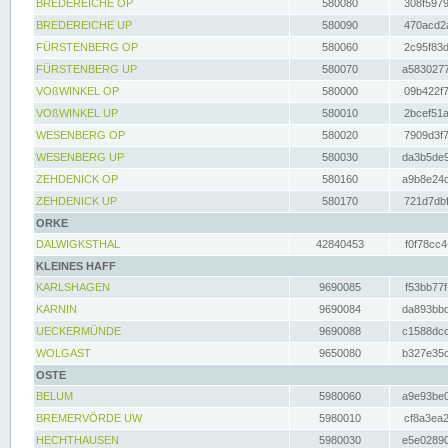
BREDEREICHE OP
580080
308f5979
BREDEREICHE UP
580090
470acd2a
FÜRSTENBERG OP
580060
2c95f83d
FÜRSTENBERG UP
580070
a5830277
VOßWINKEL OP
580000
09b422f7
VOßWINKEL UP
580010
2bcef51a
WESENBERG OP
580020
7909d3f7
WESENBERG UP
580030
da3b5de9
ZEHDENICK OP
580160
a9b8e24c
ZEHDENICK UP
580170
721d7dbf
ORKE
DALWIGKSTHAL
42840453
f0f78cc4
KLEINES HAFF
KARLSHAGEN
9690085
f53bb77f
KARNIN
9690084
da893bbd
UECKERMÜNDE
9690088
c1588dcc
WOLGAST
9650080
b327e35c
OSTE
BELUM
5980060
a9e93be0
BREMERVÖRDE UW
5980010
cf8a3ea2
HECHTHAUSEN
5980030
e5e02890