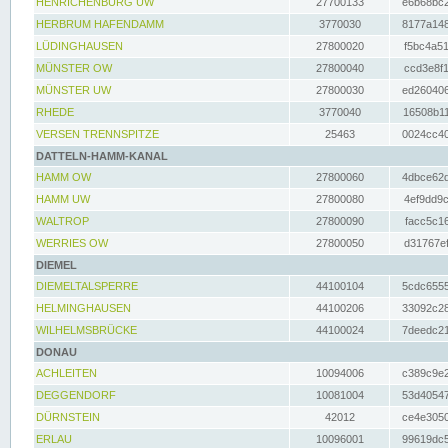
HENRICHENBURG UW
27700133
e6b68bc2
HERBRUM HAFENDAMM
3770030
8177a148
LÜDINGHAUSEN
27800020
f5bc4a51
MÜNSTER OW
27800040
ccd3e8f1
MÜNSTER UW
27800030
ed260406
RHEDE
3770040
16508b11
VERSEN TRENNSPITZE
25463
0024cc40
DATTELN-HAMM-KANAL
HAMM OW
27800060
4dbce62d
HAMM UW
27800080
4ef9dd9c
WALTROP
27800090
facc5c16
WERRIES OW
27800050
d31767ef
DIEMEL
DIEMELTALSPERRE
44100104
5cdc6555
HELMINGHAUSEN
44100206
33092c28
WILHELMSBRÜCKE
44100024
7deedc21
DONAU
ACHLEITEN
10094006
c389c9e2
DEGGENDORF
10081004
53d40547
DÜRNSTEIN
42012
ce4e3050
ERLAU
10096001
99619dc5