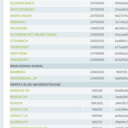
KLEINHEUBACH
24700200
355b02d2
KROTZENBURG
24700335
27eed51b
MAINFLINGEN
24700325
4627475d
OBERNAU
24700302
3c7cfb10
RAUNHEIM
24900108
db1684c1
SCHWEINFURT NEUER HAFEN
24300304
42ecae60
STEINBACH
24500100
1ed983c3
TRUNSTADT
24300202
a77aad00
WERTHEIM
24709089
0e065a22
WÜRZBURG
24300600
915d76e1
MAIN-DONAU-KANAL
BAMBERG
24300042
ff02f181
RIEDENBURG_UP
13409200
4a69e82e
MÜRITZ-ELDE-WASSERSTRASSE
BARKOW OP
596100
06d86c6b
BOBZIN OP
596120
faefa284
BUROW
5961601
a68cf527
DÖMITZ OP
596450
ec8188ee
DÖMITZ UP
596460
ad3a51da
ELDENA OP
596370
0fab94c7