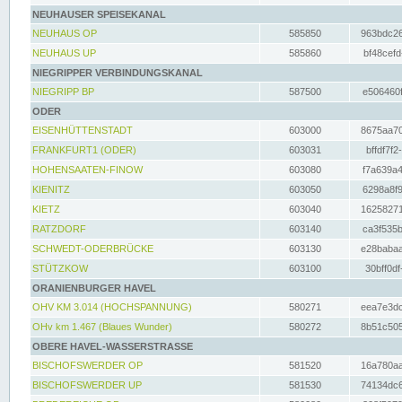
NEUHAUSER SPEISEKANAL
NEUHAUS OP
585850
963bdc26
NEUHAUS UP
585860
bf48cefd
NIEGRIPPER VERBINDUNGSKANAL
NIEGRIPP BP
587500
e506460f
ODER
EISENHÜTTENSTADT
603000
8675aa70
FRANKFURT1 (ODER)
603031
bffdf7f2
HOHENSAATEN-FINOW
603080
f7a639a4
KIENITZ
603050
6298a8f9
KIETZ
603040
16258271
RATZDORF
603140
ca3f535b
SCHWEDT-ODERBRÜCKE
603130
e28babaa
STÜTZKOW
603100
30bff0df
ORANIENBURGER HAVEL
OHV KM 3.014 (HOCHSPANNUNG)
580271
eea7e3dc
OHv km 1.467 (Blaues Wunder)
580272
8b51c505
OBERE HAVEL-WASSERSTRASSE
BISCHOFSWERDER OP
581520
16a780aa
BISCHOFSWERDER UP
581530
74134dc6