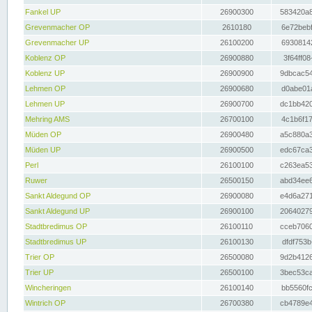
Fankel UP
26900300
583420a8
Grevenmacher OP
2610180
6e72bebf
Grevenmacher UP
26100200
69308142
Koblenz OP
26900880
3f64ff08
Koblenz UP
26900900
9dbcac54
Lehmen OP
26900680
d0abe01a
Lehmen UP
26900700
dc1bb420
Mehring AMS
26700100
4c1b6f17
Müden OP
26900480
a5c880a3
Müden UP
26900500
edc67ca3
Perl
26100100
c263ea53
Ruwer
26500150
abd34ee6
Sankt Aldegund OP
26900080
e4d6a271
Sankt Aldegund UP
26900100
20640279
Stadtbredimus OP
26100110
cceb7060
Stadtbredimus UP
26100130
dfdf753b
Trier OP
26500080
9d2b4126
Trier UP
26500100
3bec53ca
Wincheringen
26100140
bb5560fc
Wintrich OP
26700380
cb4789e4