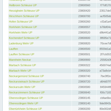
Heilbronn Schleuse UP
23800560
f77df170
Hessigheim Schleuse UP
23800420
23517de9
Hirschhorn Schleuse UP
23800700
acf505dd
Hofen Schleuse UP
23800260
cf2af1a4
Horkheim Schleuse UP
23800557
b76bf04c
Horkheim Wehr UP
23800520
d9b441a5
Kochendorf Schleuse UP
23800600
8f695e71
Ladenburg Wehr UP
23800820
70cee7df
Lauffen
23800500
8559d1a0
Lauffen Schleuse UP
23800501
2f7cb553
Mannheim Neckar
23800900
25582d3f
Marbach Schleuse UP
23800322
456974a8
Marbach Wehr UP
23800320
a73a9cb4
Neckargemünd Schleuse UP
23800740
7be3ff2e
Neckarsteinach Schleuse UP
23800720
d64d07f7
Neckarsulm Wehr UP
23800580
845944f8
Neckarzimmern Schleuse UP
23800640
f00c7183
Oberesslingen Schleuse UP
23800145
cbfae6bc
Oberesslingen Wehr UP
23800140
9de0843a
Obertürkheim Schleuse UP
23800200
80e002d8