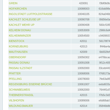
GREIN
420091
f3bf0b0b
HOFKIRCHEN
10088003
616dd98e
INGOLSTADT LUITPOLDSTRASSE
10046105
824a046b
KACHLET SCHLEUSE UP
10090708
0fd56e0a
KACHLET WEHR UP
10090408
560cf185
KELHEIM DONAU
10053009
296fc6d4
KELHEIMWINZER
10054500
c9409937
KIENSTOCK
42011
56178f74
KORNEUBURG
42013
ff44be4a
MAUTHAUSEN
42009
6b002fef
OBERNDORF
10056302
e476bcad
PASSAU DONAU
10091008
9f12c405
PASSAU ILZSTADT
10092000
33ceb441
PFATTER
10068006
f768173a
PFELLING
10078000
7fe63a95
REGENSBURG EISERNE BRÜCKE
10061007
eebd633a
SCHWABELWEIS
10062000
7644f1d7
THEBNERSTRASSL
42015
f7b5c3d3
VILSHOFEN
10089006
e6d68ab7
WILDUNGSMAUER
42014
35846b8b