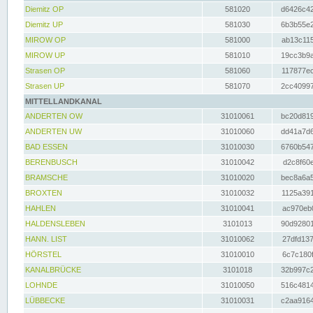
Diemitz OP
581020
d6426c42
Diemitz UP
581030
6b3b55e2
MIROW OP
581000
ab13c115
MIROW UP
581010
19cc3b9a
Strasen OP
581060
117877ec
Strasen UP
581070
2cc40997
MITTELLANDKANAL
ANDERTEN OW
31010061
bc20d819
ANDERTEN UW
31010060
dd41a7d6
BAD ESSEN
31010030
6760b547
BERENBUSCH
31010042
d2c8f60e
BRAMSCHE
31010020
bec8a6a5
BROXTEN
31010032
1125a391
HAHLEN
31010041
ac970eb0
HALDENSLEBEN
3101013
90d92801
HANN. LIST
31010062
27dfd137
HÖRSTEL
31010010
6c7c180f
KANALBRÜCKE
3101018
32b997c2
LOHNDE
31010050
516c4814
LÜBBECKE
31010031
c2aa9164