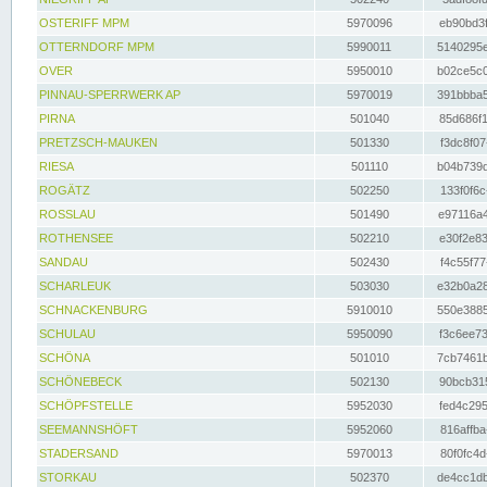
OSTERIFF MPM
5970096
eb90bd3f
OTTERNDORF MPM
5990011
5140295e
OVER
5950010
b02ce5c0
PINNAU-SPERRWERK AP
5970019
391bbba5
PIRNA
501040
85d686f1
PRETZSCH-MAUKEN
501330
f3dc8f07
RIESA
501110
b04b739d
ROGÄTZ
502250
133f0f6c
ROSSLAU
501490
e97116a4
ROTHENSEE
502210
e30f2e83
SANDAU
502430
f4c55f77
SCHARLEUK
503030
e32b0a28
SCHNACKENBURG
5910010
550e3885
SCHULAU
5950090
f3c6ee73
SCHÖNA
501010
7cb7461b
SCHÖNEBECK
502130
90bcb315
SCHÖPFSTELLE
5952030
fed4c295
SEEMANNSHÖFT
5952060
816affba
STADERSAND
5970013
80f0fc4d
STORKAU
502370
de4cc1db