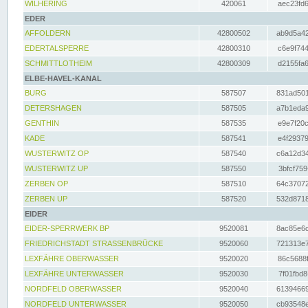
WILHERING
420061
aec23fd6
EDER
AFFOLDERN
42800502
ab9d5a42
EDERTALSPERRE
42800310
c6e9f744
SCHMITTLOTHEIM
42800309
d2155fa6
ELBE-HAVEL-KANAL
BURG
587507
831ad501
DETERSHAGEN
587505
a7b1eda9
GENTHIN
587535
e9e7f20c
KADE
587541
e4f29379
WUSTERWITZ OP
587540
c6a12d34
WUSTERWITZ UP
587550
3bfcf759
ZERBEN OP
587510
64c37072
ZERBEN UP
587520
532d8718
EIDER
EIDER-SPERRWERK BP
9520081
8ac85e6c
FRIEDRICHSTADT STRASSENBRÜCKE
9520060
721313e7
LEXFÄHRE OBERWASSER
9520020
86c5688f
LEXFÄHRE UNTERWASSER
9520030
7f01fbd8
NORDFELD OBERWASSER
9520040
61394669
NORDFELD UNTERWASSER
9520050
cb93548e