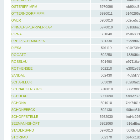
OSTERIFF MPM
5970096
eb90bd3f
OTTERNDORF MPM
5990011
5140295e
OVER
5950010
b02ce5c0
PINNAU-SPERRWERK AP
5970019
391bbba5
PIRNA
501040
85d686f1
PRETZSCH-MAUKEN
501330
f3dc8f07
RIESA
501110
b04b739d
ROGÄTZ
502250
133f0f6c
ROSSLAU
501490
e97116a4
ROTHENSEE
502210
e30f2e83
SANDAU
502430
f4c55f77
SCHARLEUK
503030
e32b0a28
SCHNACKENBURG
5910010
550e3885
SCHULAU
5950090
f3c6ee73
SCHÖNA
501010
7cb7461b
SCHÖNEBECK
502130
90bcb315
SCHÖPFSTELLE
5952030
fed4c295
SEEMANNSHÖFT
5952060
816affba
STADERSAND
5970013
80f0fc4d
STORKAU
502370
de4cc1db