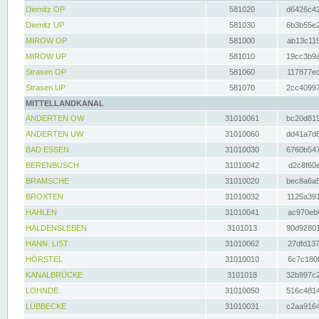
Diemitz OP
581020
d6426c42
Diemitz UP
581030
6b3b55e2
MIROW OP
581000
ab13c115
MIROW UP
581010
19cc3b9a
Strasen OP
581060
117877ec
Strasen UP
581070
2cc40997
MITTELLANDKANAL
ANDERTEN OW
31010061
bc20d819
ANDERTEN UW
31010060
dd41a7d6
BAD ESSEN
31010030
6760b547
BERENBUSCH
31010042
d2c8f60e
BRAMSCHE
31010020
bec8a6a5
BROXTEN
31010032
1125a391
HAHLEN
31010041
ac970eb0
HALDENSLEBEN
3101013
90d92801
HANN. LIST
31010062
27dfd137
HÖRSTEL
31010010
6c7c180f
KANALBRÜCKE
3101018
32b997c2
LOHNDE
31010050
516c4814
LÜBBECKE
31010031
c2aa9164