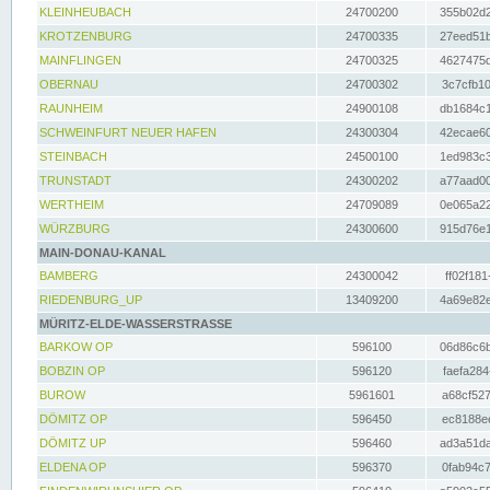
KLEINHEUBACH
24700200
355b02d2
KROTZENBURG
24700335
27eed51b
MAINFLINGEN
24700325
4627475d
OBERNAU
24700302
3c7cfb10
RAUNHEIM
24900108
db1684c1
SCHWEINFURT NEUER HAFEN
24300304
42ecae60
STEINBACH
24500100
1ed983c3
TRUNSTADT
24300202
a77aad00
WERTHEIM
24709089
0e065a22
WÜRZBURG
24300600
915d76e1
MAIN-DONAU-KANAL
BAMBERG
24300042
ff02f181
RIEDENBURG_UP
13409200
4a69e82e
MÜRITZ-ELDE-WASSERSTRASSE
BARKOW OP
596100
06d86c6b
BOBZIN OP
596120
faefa284
BUROW
5961601
a68cf527
DÖMITZ OP
596450
ec8188ee
DÖMITZ UP
596460
ad3a51da
ELDENA OP
596370
0fab94c7