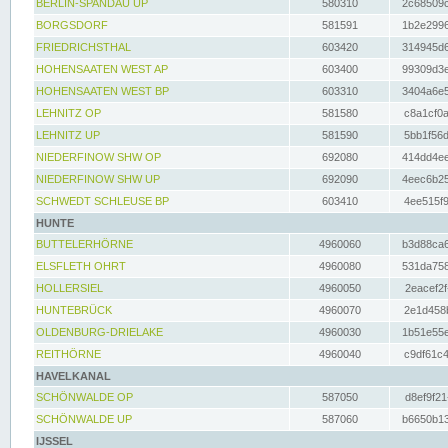
BERLIN-SPANDAU UP
580310
2c68509c
BORGSDORF
581591
1b2e2996
FRIEDRICHSTHAL
603420
314945d6
HOHENSAATEN WEST AP
603400
99309d3e
HOHENSAATEN WEST BP
603310
3404a6e5
LEHNITZ OP
581580
c8a1cf0a
LEHNITZ UP
581590
5bb1f56d
NIEDERFINOW SHW OP
692080
414dd4ee
NIEDERFINOW SHW UP
692090
4eec6b25
SCHWEDT SCHLEUSE BP
603410
4ee515f9
HUNTE
BUTTELERHÖRNE
4960060
b3d88ca6
ELSFLETH OHRT
4960080
531da758
HOLLERSIEL
4960050
2eacef2f
HUNTEBRÜCK
4960070
2e1d458b
OLDENBURG-DRIELAKE
4960030
1b51e55e
REITHÖRNE
4960040
c9df61c4
HAVELKANAL
SCHÖNWALDE OP
587050
d8ef9f21
SCHÖNWALDE UP
587060
b6650b13
IJSSEL