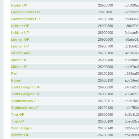
Fankel UP
26900300
583420a8
Grevenmacher OP
2610180
6e72bebf
Grevenmacher UP
26100200
69308142
Koblenz OP
26900880
3f64ff08
Koblenz UP
26900900
9dbcac54
Lehmen OP
26900680
d0abe01a
Lehmen UP
26900700
dc1bb420
Mehring AMS
26700100
4c1b6f17
Müden OP
26900480
a5c880a3
Müden UP
26900500
edc67ca3
Perl
26100100
c263ea53
Ruwer
26500150
abd34ee6
Sankt Aldegund OP
26900080
e4d6a271
Sankt Aldegund UP
26900100
20640279
Stadtbredimus OP
26100110
cceb7060
Stadtbredimus UP
26100130
dfdf753b
Trier OP
26500080
9d2b4126
Trier UP
26500100
3bec53ca
Wincheringen
26100140
bb5560fc
Wintrich OP
26700380
cb4789e4