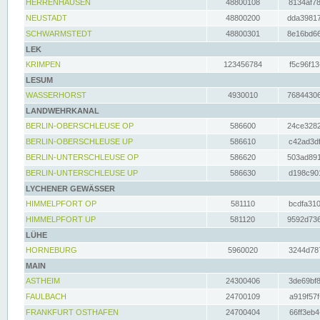
HERRENHAUSEN
48800108
8134af78
NEUSTADT
48800200
dda39817
SCHWARMSTEDT
48800301
8e16bd66
LEK
KRIMPEN
123456784
f5c96f13
LESUM
WASSERHORST
4930010
76844306
LANDWEHRKANAL
BERLIN-OBERSCHLEUSE OP
586600
24ce3282
BERLIN-OBERSCHLEUSE UP
586610
c42ad3df
BERLIN-UNTERSCHLEUSE OP
586620
503ad891
BERLIN-UNTERSCHLEUSE UP
586630
d198c901
LYCHENER GEWÄSSER
HIMMELPFORT OP
581110
bcdfa310
HIMMELPFORT UP
581120
9592d736
LÜHE
HORNEBURG
5960020
3244d787
MAIN
ASTHEIM
24300406
3de69bf8
FAULBACH
24700109
a919f57f
FRANKFURT OSTHAFEN
24700404
66ff3eb4