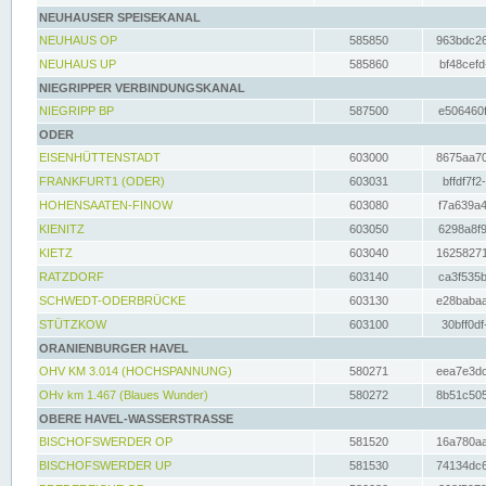
NEUHAUSER SPEISEKANAL
NEUHAUS OP
585850
963bdc26
NEUHAUS UP
585860
bf48cefd
NIEGRIPPER VERBINDUNGSKANAL
NIEGRIPP BP
587500
e506460f
ODER
EISENHÜTTENSTADT
603000
8675aa70
FRANKFURT1 (ODER)
603031
bffdf7f2
HOHENSAATEN-FINOW
603080
f7a639a4
KIENITZ
603050
6298a8f9
KIETZ
603040
16258271
RATZDORF
603140
ca3f535b
SCHWEDT-ODERBRÜCKE
603130
e28babaa
STÜTZKOW
603100
30bff0df
ORANIENBURGER HAVEL
OHV KM 3.014 (HOCHSPANNUNG)
580271
eea7e3dc
OHv km 1.467 (Blaues Wunder)
580272
8b51c505
OBERE HAVEL-WASSERSTRASSE
BISCHOFSWERDER OP
581520
16a780aa
BISCHOFSWERDER UP
581530
74134dc6