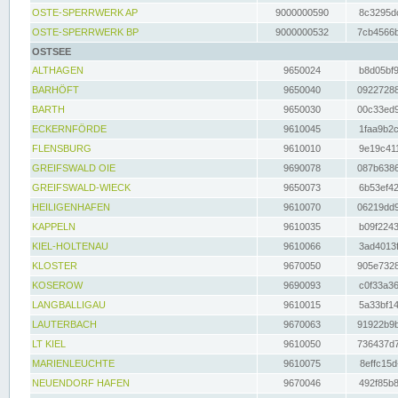
OSTE-SPERRWERK AP
9000000590
8c3295dc
OSTE-SPERRWERK BP
9000000532
7cb4566b
OSTSEE
ALTHAGEN
9650024
b8d05bf9
BARHÖFT
9650040
09227288
BARTH
9650030
00c33ed9
ECKERNFÖRDE
9610045
1faa9b2c
FLENSBURG
9610010
9e19c411
GREIFSWALD OIE
9690078
087b6386
GREIFSWALD-WIECK
9650073
6b53ef42
HEILIGENHAFEN
9610070
06219dd9
KAPPELN
9610035
b09f2243
KIEL-HOLTENAU
9610066
3ad4013f
KLOSTER
9670050
905e7328
KOSEROW
9690093
c0f33a36
LANGBALLIGAU
9610015
5a33bf14
LAUTERBACH
9670063
91922b9b
LT KIEL
9610050
736437d7
MARIENLEUCHTE
9610075
8effc15d
NEUENDORF HAFEN
9670046
492f85b8