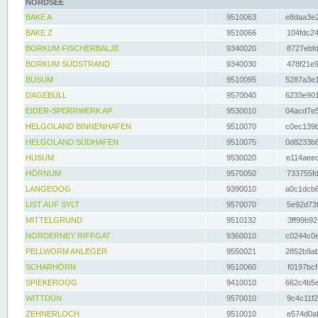
NORDSEE
BAKE A
9510063
e8daa3e2
BAKE Z
9510066
104fdc24
BORKUM FISCHERBALJE
9340020
8727ebfd
BORKUM SÜDSTRAND
9340030
478f21e9
BÜSUM
9510095
5287a3e1
DAGEBÜLL
9570040
6233e901
EIDER-SPERRWERK AP
9530010
04acd7e5
HELGOLAND BINNENHAFEN
9510070
c0ec139b
HELGOLAND SÜDHAFEN
9510075
0d8233b8
HUSUM
9530020
e114aeec
HÖRNUM
9570050
733755fd
LANGEOOG
9390010
a0c1dcb6
LIST AUF SYLT
9570070
5e92d73f
MITTELGRUND
9510132
3ff99b92
NORDERNEY RIFFGAT
9360010
c0244c0e
PELLWORM ANLEGER
9550021
2852b9ab
SCHARHÖRN
9510060
f0197bcf
SPIEKEROOG
9410010
662c4b5e
WITTDÜN
9570010
9c4c11f2
ZEHNERLOCH
9510010
e574d0af