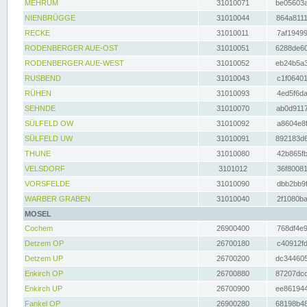
MEHRUM
31010071
be05603a
NIENBRÜGGE
31010044
864a8111
RECKE
31010011
7af19499
RODENBERGER AUE-OST
31010051
6288de60
RODENBERGER AUE-WEST
31010052
eb24b5a3
RUSBEND
31010043
c1f06401
RÜHEN
31010093
4ed5f6da
SEHNDE
31010070
ab0d9117
SÜLFELD OW
31010092
a8604e8f
SÜLFELD UW
31010091
892183d6
THUNE
31010080
42b865fb
VELSDORF
3101012
36f80081
VORSFELDE
31010090
dbb2bb9f
WARBER GRABEN
31010040
2f1080ba
MOSEL
Cochem
26900400
768df4e9
Detzem OP
26700180
c40912fd
Detzem UP
26700200
dc344605
Enkirch OP
26700880
87207dcd
Enkirch UP
26700900
ee861944
Fankel OP
26900280
68198b48