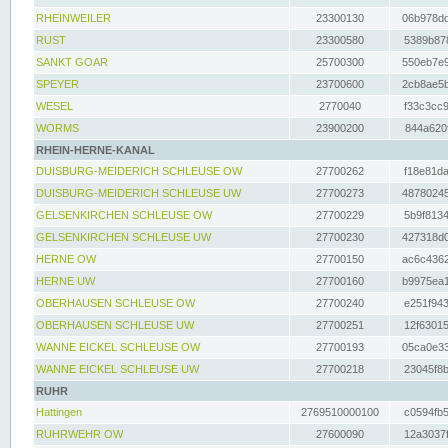
RHEINWEILER
23300130
06b978dd
RUST
23300580
5389b878
SANKT GOAR
25700300
550eb7e9
SPEYER
23700600
2cb8ae5b
WESEL
2770040
f33c3cc9
WORMS
23900200
844a620f
RHEIN-HERNE-KANAL
DUISBURG-MEIDERICH SCHLEUSE OW
27700262
f18e81da
DUISBURG-MEIDERICH SCHLEUSE UW
27700273
48780245
GELSENKIRCHEN SCHLEUSE OW
27700229
5b9f8134
GELSENKIRCHEN SCHLEUSE UW
27700230
427318d0
HERNE OW
27700150
ac6c4362
HERNE UW
27700160
b9975ea1
OBERHAUSEN SCHLEUSE OW
27700240
e251f943
OBERHAUSEN SCHLEUSE UW
27700251
12f63015
WANNE EICKEL SCHLEUSE OW
27700193
05ca0e33
WANNE EICKEL SCHLEUSE UW
27700218
23045f8b
RUHR
Hattingen
2769510000100
c0594fb5
RUHRWEHR OW
27600090
12a3037f