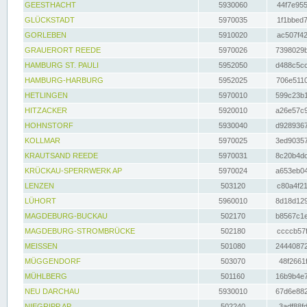
GEESTHACHT
5930060
44f7e955
GLÜCKSTADT
5970035
1f1bbed7
GORLEBEN
5910020
ac507f42
GRAUERORT REEDE
5970026
7398029b
HAMBURG ST. PAULI
5952050
d488c5cc
HAMBURG-HARBURG
5952025
706e5110
HETLINGEN
5970010
599c23b1
HITZACKER
5920010
a26e57c9
HOHNSTORF
5930040
d9289367
KOLLMAR
5970025
3ed90357
KRAUTSAND REEDE
5970031
8c20b4dc
KRÜCKAU-SPERRWERK AP
5970024
a653eb04
LENZEN
503120
c80a4f21
LÜHORT
5960010
8d18d129
MAGDEBURG-BUCKAU
502170
b8567c1e
MAGDEBURG-STROMBRÜCKE
502180
ccccb57f
MEISSEN
501080
24440872
MÜGGENDORF
503070
48f2661f
MÜHLBERG
501160
16b9b4e7
NEU DARCHAU
5930010
67d6e882
NIEGRIPP AP
502240
3adf88fd