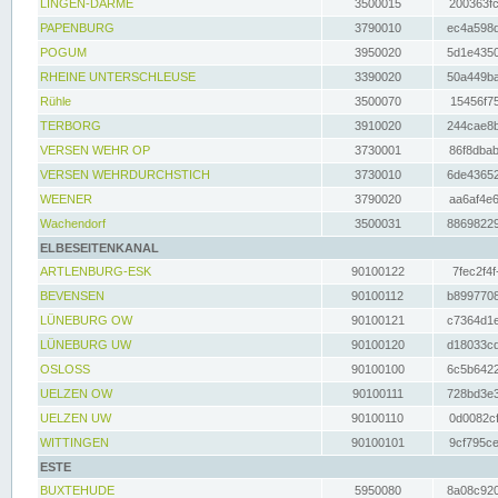
LINGEN-DARME
3500015
200363fc
PAPENBURG
3790010
ec4a598d
POGUM
3950020
5d1e4350
RHEINE UNTERSCHLEUSE
3390020
50a449ba
Rühle
3500070
15456f75
TERBORG
3910020
244cae8b
VERSEN WEHR OP
3730001
86f8dbab
VERSEN WEHRDURCHSTICH
3730010
6de43652
WEENER
3790020
aa6af4e6
Wachendorf
3500031
88698229
ELBESEITENKANAL
ARTLENBURG-ESK
90100122
7fec2f4f
BEVENSEN
90100112
b8997708
LÜNEBURG OW
90100121
c7364d1e
LÜNEBURG UW
90100120
d18033cd
OSLOSS
90100100
6c5b6422
UELZEN OW
90100111
728bd3e3
UELZEN UW
90100110
0d0082cf
WITTINGEN
90100101
9cf795ce
ESTE
BUXTEHUDE
5950080
8a08c920