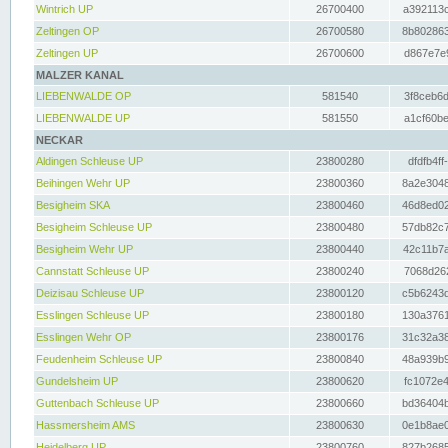
Wintrich UP
26700400
a392113c
Zeltingen OP
26700580
8b802863
Zeltingen UP
26700600
d867e7e9
MALZER KANAL
LIEBENWALDE OP
581540
3f8ceb6d
LIEBENWALDE UP
581550
a1cf60be
NECKAR
Aldingen Schleuse UP
23800280
dfdfb4ff
Beihingen Wehr UP
23800360
8a2e3048
Besigheim SKA
23800460
46d8ed02
Besigheim Schleuse UP
23800480
57db82c7
Besigheim Wehr UP
23800440
42c11b7a
Cannstatt Schleuse UP
23800240
7068d262
Deizisau Schleuse UP
23800120
c5b6243d
Esslingen Schleuse UP
23800180
130a3761
Esslingen Wehr OP
23800176
31c32a38
Feudenheim Schleuse UP
23800840
48a939b9
Gundelsheim UP
23800620
fc1072e4
Guttenbach Schleuse UP
23800660
bd36404b
Hassmersheim AMS
23800630
0e1b8ae0
Heidelberg UP
23800760
827b2685