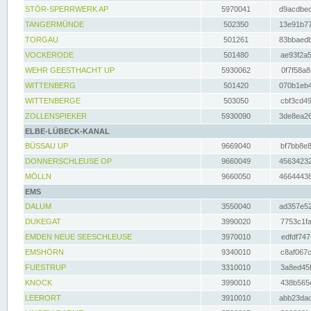
STÖR-SPERRWERK AP
5970041
d9acdbec
TANGERMÜNDE
502350
13e91b77
TORGAU
501261
83bbaedb
VOCKERODE
501480
ae93f2a5
WEHR GEESTHACHT UP
5930062
0f7f58a8
WITTENBERG
501420
070b1eb4
WITTENBERGE
503050
cbf3cd49
ZOLLENSPIEKER
5930090
3de8ea26
ELBE-LÜBECK-KANAL
BÜSSAU UP
9669040
bf7bb8e8
DONNERSCHLEUSE OP
9660049
45634232
MÖLLN
9660050
46644438
EMS
DALUM
3550040
ad357e52
DUKEGAT
3990020
7753c1fa
EMDEN NEUE SEESCHLEUSE
3970010
edfdf747
EMSHÖRN
9340010
c8af067c
FUESTRUP
3310010
3a8ed45f
KNOCK
3990010
438b565e
LEERORT
3910010
abb23dad