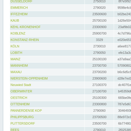
DÜSSELDORF
2750010
8f7e5f92
EMMERICH
2790020
9598e4cb
IFFEZHEIM
23500600
b02be240
KAUB
25700100
1d26e504
KEHL-KRONENHOF
23300900
23af9b02
KOBLENZ
25900700
4c7d796a
KONSTANZ-RHEIN
3329
e020e651
KÖLN
2730010
a6ee8177
LOBITH
2790050
efe13a3d
MAINZ
25100100
a37a9aa3
MANNHEIM
23700700
57090802
MAXAU
23700200
b6c6d5c8
NIERSTEIN-OPPENHEIM
23900600
d28e7ed1
Neuwied Stadt
27100370
dc407f1e
OBERWINTER
27100700
b45359df
OESTRICH
25100300
665be0fe
OTTENHEIM
23300800
787e5d63
PANNERDENSE KOP
2790060
3046493f
PHILIPPSBURG
23700500
88e972e1
PLITTERSDORF
23500700
6b774802
REES
2790010
2f025389