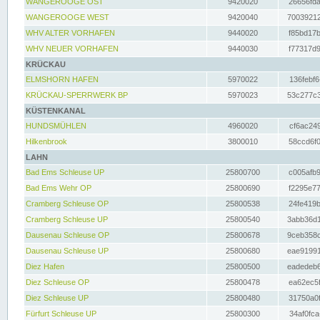
WANGEROOGE OST
9420020
26656fda
WANGEROOGE WEST
9420040
70039212
WHV ALTER VORHAFEN
9440020
f85bd17b
WHV NEUER VORHAFEN
9440030
f77317d9
KRÜCKAU
ELMSHORN HAFEN
5970022
136febf6
KRÜCKAU-SPERRWERK BP
5970023
53c277c3
KÜSTENKANAL
HUNDSMÜHLEN
4960020
cf6ac249
Hilkenbrook
3800010
58ccd6f0
LAHN
Bad Ems Schleuse UP
25800700
c005afb9
Bad Ems Wehr OP
25800690
f2295e77
Cramberg Schleuse OP
25800538
24fe419b
Cramberg Schleuse UP
25800540
3abb36d1
Dausenau Schleuse OP
25800678
9ceb358c
Dausenau Schleuse UP
25800680
eae91991
Diez Hafen
25800500
eadedeb6
Diez Schleuse OP
25800478
ea62ec5f
Diez Schleuse UP
25800480
31750a0f
Fürfurt Schleuse UP
25800300
34af0fca