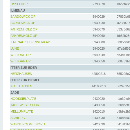
IJSSELKOP
2790070
bbaefa8e
ILMENAU
BARDOWICK OP
5940029
07830b68
BARDOWICK UP
5940030
a238b70f
FAHRENHOLZ OP
5940070
c33c3667
FAHRENHOLZ UP
5940060
bb62b28f
ILMENAU SPERRWERK AP
5940080
6b05e8dc
LÜNE
5940020
d7a8df36
WITTORF OP
5940049
eb3d4195
WITTORF UP
5940050
308c39b6
ITTER ZUR EDER
HERZHAUSEN
42800218
855205e7
ITTER ZUR DIEMEL
KOTTHAUSEN
44100013
36243256
JADE
HOOKSIELPLATE
9430020
fac30fe9
JADE-WESER-PORT
9430050
33bdec83
MELLUMPLATE
9420010
c8b9a2b6
SCHILLIG
9430030
b1cda5a0
WANGEROOGE NORD
9420030
c41d42b1