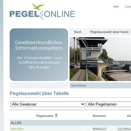
Hilfe
Link
Start
Pegelauswahl über Karte
Newsletter
Pegelauswahl über Tabelle
Pegelname
Nummer
UU
ALLER
AHLDEN
48900102
522286e2