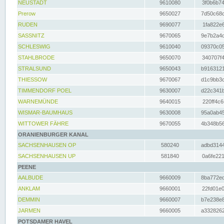
NEUSTADT
9610080
3f0b6b74
Prerow
9650027
7d50c68c
RUDEN
9690077
1fa822e6
SASSNITZ
9670065
9e7b2a4d
SCHLESWIG
9610040
09370c05
STAHLBRODE
9650070
340707f4
STRALSUND
9650043
b9163121
THIESSOW
9670067
d1c9bb3c
TIMMENDORF POEL
9630007
d22c341b
WARNEMÜNDE
9640015
220ff4c6
WISMAR-BAUMHAUS
9630008
95a0ab45
WITTOWER FÄHRE
9670055
4b348b56
ORANIENBURGER KANAL
SACHSENHAUSEN OP
580240
adbd3144
SACHSENHAUSEN UP
581840
0a6fe221
PEENE
AALBUDE
9660009
8ba772ed
ANKLAM
9660001
22fd01e0
DEMMIN
9660007
b7e238e8
JARMEN
9660005
a3328262
POTSDAMER HAVEL