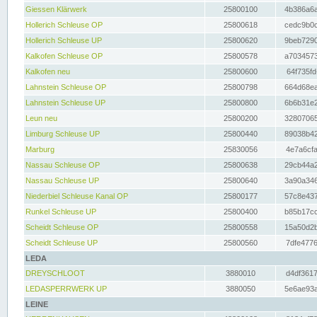
Giessen Klärwerk
25800100
4b386a6a
Hollerich Schleuse OP
25800618
cedc9b0c
Hollerich Schleuse UP
25800620
9beb7290
Kalkofen Schleuse OP
25800578
a7034573
Kalkofen neu
25800600
64f735fd
Lahnstein Schleuse OP
25800798
664d68ea
Lahnstein Schleuse UP
25800800
6b6b31e2
Leun neu
25800200
32807065
Limburg Schleuse UP
25800440
89038b42
Marburg
25830056
4e7a6cfa
Nassau Schleuse OP
25800638
29cb44a2
Nassau Schleuse UP
25800640
3a90a346
Niederbiel Schleuse Kanal OP
25800177
57c8e437
Runkel Schleuse UP
25800400
b85b17cc
Scheidt Schleuse OP
25800558
15a50d2b
Scheidt Schleuse UP
25800560
7dfe4776
LEDA
DREYSCHLOOT
3880010
d4df3617
LEDASPERRWERK UP
3880050
5e6ae93a
LEINE