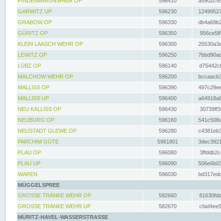
FINDENWIRUNSHIER OP
596410
a5902c55
GARWITZ UP
596230
12499527
GRABOW OP
596330
db4a69b2
GÜRITZ OP
596350
956ce5ff
KLEIN LAASCH WEHR OP
596300
25530a3e
LEWITZ OP
596250
7bbd90ad
LÜBZ OP
596140
d75442cf
MALCHOW WEHR OP
596200
bccaacb3
MALLISS OP
596390
497c29ee
MALLISS UP
596400
a64918a6
NEU KALLISS OP
596430
30739ff3
NEUBURG OP
596160
541c508a
NEUSTADT GLEWE OP
596280
c4381eb3
PARCHIM GÜTE
5961801
3dec3921
PLAU OP
596080
3ffddb2c
PLAU UP
596090
506e6b03
WAREN
596030
bd317edd
MÜGGELSPREE
GROSSE TRÄNKE WEHR OP
582660
81630fdd
GROSSE TRÄNKE WEHR UP
582670
cfad4ee5
MÜRITZ-HAVEL-WASSERSTRASSE