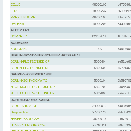
CELLE
48300105
b475386c
EITZE
48900237
47174d8f
MARKLENDORF
48700103
8b4f9f7c
RETHEM
48900204
5aaed954
ALTE MAAS
DORDRECHT
123456785
6c6f84c2
BODENSEE
KONSTANZ
906
aa9179c1
BERLIN-SPANDAUER-SCHIFFFAHRTSKANAL
BERLIN-PLÖTZENSEE OP
586640
ee52ce62
BERLIN-PLÖTZENSEE UP
586650
45721a68
DAHME-WASSERSTRASSE
BERLIN-SCHMÖCKWITZ
586810
6b595707
NEUE MÜHLE SCHLEUSE OP
586270
0e0dbcc9
NEUE MÜHLE SCHLEUSE UP
586280
c9a6c3bf
DORTMUND-EMS-KANAL
BERGESHÖVEDE
34000010
ade3a084
Groppenbruch
27700122
7bbdb421
HASEHUBBRÜCKE
3690010
04572010
HENRICHENBURG OW
27700111
70bee932