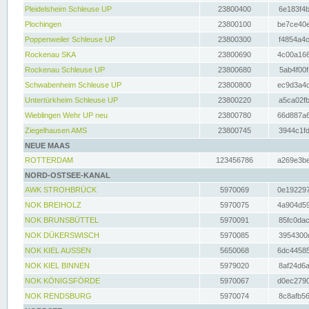
Pleidelsheim Schleuse UP
23800400
6e183f4b
Plochingen
23800100
be7ce40e
Poppenweiler Schleuse UP
23800300
f4854a4c
Rockenau SKA
23800690
4c00a166
Rockenau Schleuse UP
23800680
5ab4f00f
Schwabenheim Schleuse UP
23800800
ec9d3a4d
Untertürkheim Schleuse UP
23800220
a5ca02fb
Wieblingen Wehr UP neu
23800780
66d887a6
Ziegelhausen AMS
23800745
3944c1fd
NEUE MAAS
ROTTERDAM
123456786
a269e3be
NORD-OSTSEE-KANAL
AWK STROHBRÜCK
5970069
0e192297
NOK BREIHOLZ
5970075
4a904d59
NOK BRUNSBÜTTEL
5970091
85fc0dac
NOK DÜKERSWISCH
5970085
3954300d
NOK KIEL AUSSEN
5650068
6dc44585
NOK KIEL BINNEN
5979020
8af24d6a
NOK KÖNIGSFÖRDE
5970067
d0ec2790
NOK RENDSBURG
5970074
8c8afb56