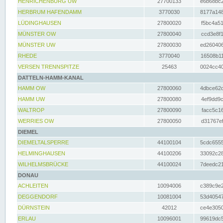
HENRICHENBURG UW
27700133
e6b68bc2
HERBRUM HAFENDAMM
3770030
8177a148
LÜDINGHAUSEN
27800020
f5bc4a51
MÜNSTER OW
27800040
ccd3e8f1
MÜNSTER UW
27800030
ed260406
RHEDE
3770040
16508b11
VERSEN TRENNSPITZE
25463
0024cc40
DATTELN-HAMM-KANAL
HAMM OW
27800060
4dbce62d
HAMM UW
27800080
4ef9dd9c
WALTROP
27800090
facc5c16
WERRIES OW
27800050
d31767ef
DIEMEL
DIEMELTALSPERRE
44100104
5cdc6555
HELMINGHAUSEN
44100206
33092c28
WILHELMSBRÜCKE
44100024
7deedc21
DONAU
ACHLEITEN
10094006
c389c9e2
DEGGENDORF
10081004
53d40547
DÜRNSTEIN
42012
ce4e3050
ERLAU
10096001
99619dc5