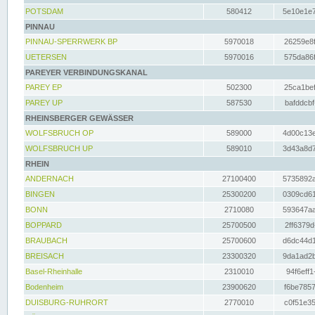
POTSDAM
580412
5e10e1e7
PINNAU
PINNAU-SPERRWERK BP
5970018
26259e8f
UETERSEN
5970016
575da86f
PAREYER VERBINDUNGSKANAL
PAREY EP
502300
25ca1bef
PAREY UP
587530
bafddcbf
RHEINSBERGER GEWÄSSER
WOLFSBRUCH OP
589000
4d00c13e
WOLFSBRUCH UP
589010
3d43a8d7
RHEIN
ANDERNACH
27100400
5735892a
BINGEN
25300200
0309cd61
BONN
2710080
593647aa
BOPPARD
25700500
2ff6379d
BRAUBACH
25700600
d6dc44d1
BREISACH
23300320
9da1ad2b
Basel-Rheinhalle
2310010
94f6eff1
Bodenheim
23900620
f6be7857
DUISBURG-RUHRORT
2770010
c0f51e35