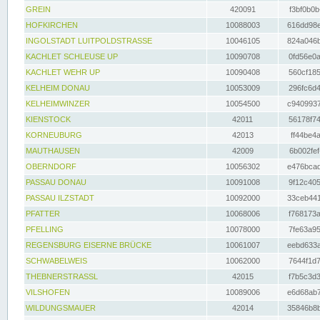
GREIN
420091
f3bf0b0b
HOFKIRCHEN
10088003
616dd98e
INGOLSTADT LUITPOLDSTRASSE
10046105
824a046b
KACHLET SCHLEUSE UP
10090708
0fd56e0a
KACHLET WEHR UP
10090408
560cf185
KELHEIM DONAU
10053009
296fc6d4
KELHEIMWINZER
10054500
c9409937
KIENSTOCK
42011
56178f74
KORNEUBURG
42013
ff44be4a
MAUTHAUSEN
42009
6b002fef
OBERNDORF
10056302
e476bcad
PASSAU DONAU
10091008
9f12c405
PASSAU ILZSTADT
10092000
33ceb441
PFATTER
10068006
f768173a
PFELLING
10078000
7fe63a95
REGENSBURG EISERNE BRÜCKE
10061007
eebd633a
SCHWABELWEIS
10062000
7644f1d7
THEBNERSTRASSL
42015
f7b5c3d3
VILSHOFEN
10089006
e6d68ab7
WILDUNGSMAUER
42014
35846b8b