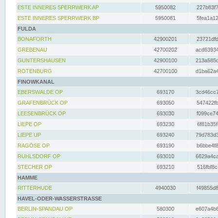
ESTE INNERES SPERRWERK AP
5950082
227b83f7
ESTE INNERES SPERRWERK BP
5950081
5fea1a12
FULDA
BONAFORTH
42900201
23721dfd
GREBENAU
42700202
acd63934
GUNTERSHAUSEN
42900100
213a585d
ROTENBURG
42700100
d1ba62a4
FINOWKANAL
EBERSWALDE OP
693170
3cd46cc7
GRAFENBRÜCK OP
693050
547422fb
LEESENBRÜCK OP
693030
f099ce74
LIEPE OP
693230
6f81b35f
LIEPE UP
693240
79d783d3
RAGÖSE OP
693190
b6bbe4f8
RUHLSDORF OP
693010
6629a4ca
STECHER OP
693210
516fbf8c
HAMME
RITTERHUDE
4940030
f49855d8
HAVEL-ODER-WASSERSTRASSE
BERLIN-SPANDAU OP
580300
e607a4b6