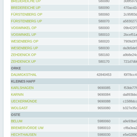
BREDEREICHE OP
580080
308f5979
BREDEREICHE UP
580090
470acd2a
FÜRSTENBERG OP
580060
2c95f83d
FÜRSTENBERG UP
580070
a5830277
VOßWINKEL OP
580000
09b422f7
VOßWINKEL UP
580010
2bcef51a
WESENBERG OP
580020
7909d3f7
WESENBERG UP
580030
da3b5de9
ZEHDENICK OP
580160
a9b8e24c
ZEHDENICK UP
580170
721d7dbf
ORKE
DALWIGKSTHAL
42840453
f0f78cc4
KLEINES HAFF
KARLSHAGEN
9690085
f53bb77f
KARNIN
9690084
da893bbd
UECKERMÜNDE
9690088
c1588dcc
WOLGAST
9650080
b327e35c
OSTE
BELUM
5980060
a9e93be0
BREMERVÖRDE UW
5980010
cf8a3ea2
HECHTHAUSEN
5980030
e5e02890