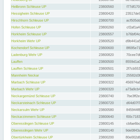
Heilbronn Schleuse UP
23800560
f77df170
Hessigheim Schleuse UP
23800420
23517de9
Hirschhorn Schleuse UP
23800700
acf505dd
Hofen Schleuse UP
23800260
cf2af1a4
Horkheim Schleuse UP
23800557
b76bf04c
Horkheim Wehr UP
23800520
d9b441a5
Kochendorf Schleuse UP
23800600
8f695e71
Ladenburg Wehr UP
23800820
70cee7df
Lauffen
23800500
8559d1a0
Lauffen Schleuse UP
23800501
2f7cb553
Mannheim Neckar
23800900
25582d3f
Marbach Schleuse UP
23800322
456974a8
Marbach Wehr UP
23800320
a73a9cb4
Neckargemünd Schleuse UP
23800740
7be3ff2e
Neckarsteinach Schleuse UP
23800720
d64d07f7
Neckarsulm Wehr UP
23800580
845944f8
Neckarzimmern Schleuse UP
23800640
f00c7183
Oberesslingen Schleuse UP
23800145
cbfae6bc
Oberesslingen Wehr UP
23800140
9de0843a
Obertürkheim Schleuse UP
23800200
80e002d8