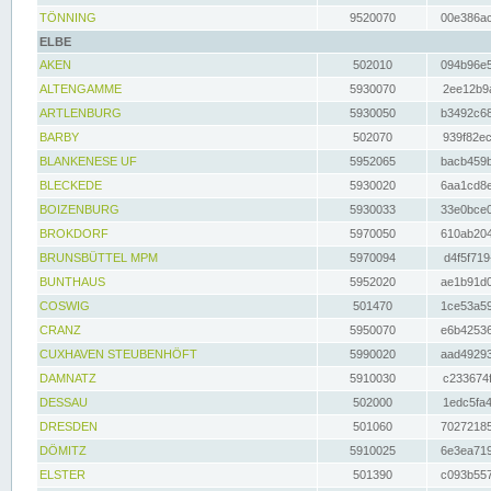
TÖNNING
9520070
00e386ac
ELBE
AKEN
502010
094b96e5
ALTENGAMME
5930070
2ee12b9a
ARTLENBURG
5930050
b3492c68
BARBY
502070
939f82ec
BLANKENESE UF
5952065
bacb459b
BLECKEDE
5930020
6aa1cd8e
BOIZENBURG
5930033
33e0bce0
BROKDORF
5970050
610ab204
BRUNSBÜTTEL MPM
5970094
d4f5f719
BUNTHAUS
5952020
ae1b91d0
COSWIG
501470
1ce53a59
CRANZ
5950070
e6b42536
CUXHAVEN STEUBENHÖFT
5990020
aad49293
DAMNATZ
5910030
c233674f
DESSAU
502000
1edc5fa4
DRESDEN
501060
70272185
DÖMITZ
5910025
6e3ea719
ELSTER
501390
c093b557