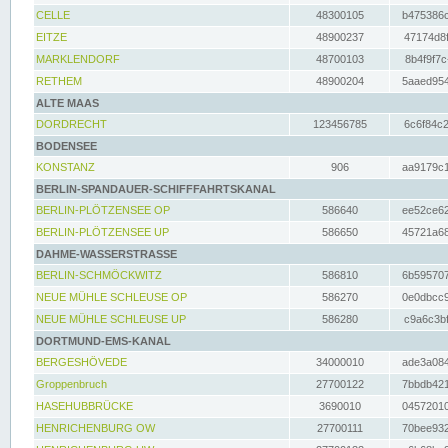
CELLE
48300105
b475386c
EITZE
48900237
47174d8f
MARKLENDORF
48700103
8b4f9f7c
RETHEM
48900204
5aaed954
ALTE MAAS
DORDRECHT
123456785
6c6f84c2
BODENSEE
KONSTANZ
906
aa9179c1
BERLIN-SPANDAUER-SCHIFFFAHRTSKANAL
BERLIN-PLÖTZENSEE OP
586640
ee52ce62
BERLIN-PLÖTZENSEE UP
586650
45721a68
DAHME-WASSERSTRASSE
BERLIN-SCHMÖCKWITZ
586810
6b595707
NEUE MÜHLE SCHLEUSE OP
586270
0e0dbcc9
NEUE MÜHLE SCHLEUSE UP
586280
c9a6c3bf
DORTMUND-EMS-KANAL
BERGESHÖVEDE
34000010
ade3a084
Groppenbruch
27700122
7bbdb421
HASEHUBBRÜCKE
3690010
04572010
HENRICHENBURG OW
27700111
70bee932