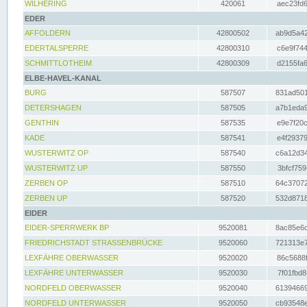
WILHERING
420061
aec23fd6
EDER
AFFOLDERN
42800502
ab9d5a42
EDERTALSPERRE
42800310
c6e9f744
SCHMITTLOTHEIM
42800309
d2155fa6
ELBE-HAVEL-KANAL
BURG
587507
831ad501
DETERSHAGEN
587505
a7b1eda9
GENTHIN
587535
e9e7f20c
KADE
587541
e4f29379
WUSTERWITZ OP
587540
c6a12d34
WUSTERWITZ UP
587550
3bfcf759
ZERBEN OP
587510
64c37072
ZERBEN UP
587520
532d8718
EIDER
EIDER-SPERRWERK BP
9520081
8ac85e6c
FRIEDRICHSTADT STRASSENBRÜCKE
9520060
721313e7
LEXFÄHRE OBERWASSER
9520020
86c5688f
LEXFÄHRE UNTERWASSER
9520030
7f01fbd8
NORDFELD OBERWASSER
9520040
61394669
NORDFELD UNTERWASSER
9520050
cb93548e