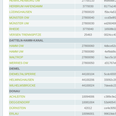
HENRICHENBURG UW
27700133
e6b68bc2
HERBRUM HAFENDAMM
3770030
8177a148
LÜDINGHAUSEN
27800020
f5bc4a51
MÜNSTER OW
27800040
ccd3e8f1
MÜNSTER UW
27800030
ed260406
RHEDE
3770040
16508b11
VERSEN TRENNSPITZE
25463
0024cc40
DATTELN-HAMM-KANAL
HAMM OW
27800060
4dbce62d
HAMM UW
27800080
4ef9dd9c
WALTROP
27800090
facc5c16
WERRIES OW
27800050
d31767ef
DIEMEL
DIEMELTALSPERRE
44100104
5cdc6555
HELMINGHAUSEN
44100206
33092c28
WILHELMSBRÜCKE
44100024
7deedc21
DONAU
ACHLEITEN
10094006
c389c9e2
DEGGENDORF
10081004
53d40547
DÜRNSTEIN
42012
ce4e3050
ERLAU
10096001
99619dc5