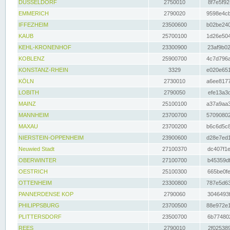
DÜSSELDORF
2750010
8f7e5f92
EMMERICH
2790020
9598e4cb
IFFEZHEIM
23500600
b02be240
KAUB
25700100
1d26e504
KEHL-KRONENHOF
23300900
23af9b02
KOBLENZ
25900700
4c7d796a
KONSTANZ-RHEIN
3329
e020e651
KÖLN
2730010
a6ee8177
LOBITH
2790050
efe13a3d
MAINZ
25100100
a37a9aa3
MANNHEIM
23700700
57090802
MAXAU
23700200
b6c6d5c8
NIERSTEIN-OPPENHEIM
23900600
d28e7ed1
Neuwied Stadt
27100370
dc407f1e
OBERWINTER
27100700
b45359df
OESTRICH
25100300
665be0fe
OTTENHEIM
23300800
787e5d63
PANNERDENSE KOP
2790060
3046493f
PHILIPPSBURG
23700500
88e972e1
PLITTERSDORF
23500700
6b774802
REES
2790010
2f025389