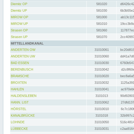
Diemitz OP
581020
d6426c42
Diemitz UP
581030
6b3b55e2
MIROW OP
581000
ab13c115
MIROW UP
581010
19cc3b9a
Strasen OP
581060
117877ec
Strasen UP
581070
2cc40997
MITTELLANDKANAL
ANDERTEN OW
31010061
bc20d819
ANDERTEN UW
31010060
dd41a7d6
BAD ESSEN
31010030
6760b547
BERENBUSCH
31010042
d2c8f60e
BRAMSCHE
31010020
bec8a6a5
BROXTEN
31010032
1125a391
HAHLEN
31010041
ac970eb0
HALDENSLEBEN
3101013
90d92801
HANN. LIST
31010062
27dfd137
HÖRSTEL
31010010
6c7c180f
KANALBRÜCKE
3101018
32b997c2
LOHNDE
31010050
516c4814
LÜBBECKE
31010031
c2aa9164