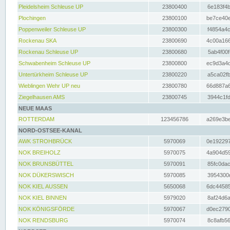
Pleidelsheim Schleuse UP
23800400
6e183f4b
Plochingen
23800100
be7ce40e
Poppenweiler Schleuse UP
23800300
f4854a4c
Rockenau SKA
23800690
4c00a166
Rockenau Schleuse UP
23800680
5ab4f00f
Schwabenheim Schleuse UP
23800800
ec9d3a4d
Untertürkheim Schleuse UP
23800220
a5ca02fb
Wieblingen Wehr UP neu
23800780
66d887a6
Ziegelhausen AMS
23800745
3944c1fd
NEUE MAAS
ROTTERDAM
123456786
a269e3be
NORD-OSTSEE-KANAL
AWK STROHBRÜCK
5970069
0e192297
NOK BREIHOLZ
5970075
4a904d59
NOK BRUNSBÜTTEL
5970091
85fc0dac
NOK DÜKERSWISCH
5970085
3954300d
NOK KIEL AUSSEN
5650068
6dc44585
NOK KIEL BINNEN
5979020
8af24d6a
NOK KÖNIGSFÖRDE
5970067
d0ec2790
NOK RENDSBURG
5970074
8c8afb56