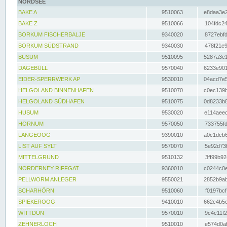
NORDSEE
BAKE A
9510063
e8daa3e2
BAKE Z
9510066
104fdc24
BORKUM FISCHERBALJE
9340020
8727ebfd
BORKUM SÜDSTRAND
9340030
478f21e9
BÜSUM
9510095
5287a3e1
DAGEBÜLL
9570040
6233e901
EIDER-SPERRWERK AP
9530010
04acd7e5
HELGOLAND BINNENHAFEN
9510070
c0ec139b
HELGOLAND SÜDHAFEN
9510075
0d8233b8
HUSUM
9530020
e114aeec
HÖRNUM
9570050
733755fd
LANGEOOG
9390010
a0c1dcb6
LIST AUF SYLT
9570070
5e92d73f
MITTELGRUND
9510132
3ff99b92
NORDERNEY RIFFGAT
9360010
c0244c0e
PELLWORM ANLEGER
9550021
2852b9ab
SCHARHÖRN
9510060
f0197bcf
SPIEKEROOG
9410010
662c4b5e
WITTDÜN
9570010
9c4c11f2
ZEHNERLOCH
9510010
e574d0af