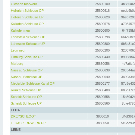
Giessen Klärwerk
25800100
4b386a6a
Hollerich Schleuse OP
25800618
cedc9b0c
Hollerich Schleuse UP
25800620
9beb7290
Kalkofen Schleuse OP
25800578
a7034573
Kalkofen neu
25800600
64f735fd
Lahnstein Schleuse OP
25800798
664d68ea
Lahnstein Schleuse UP
25800800
6b6b31e2
Leun neu
25800200
32807065
Limburg Schleuse UP
25800440
89038b42
Marburg
25830056
4e7a6cfa
Nassau Schleuse OP
25800638
29cb44a2
Nassau Schleuse UP
25800640
3a90a346
Niederbiel Schleuse Kanal OP
25800177
57c8e437
Runkel Schleuse UP
25800400
b85b17cc
Scheidt Schleuse OP
25800558
15a50d2b
Scheidt Schleuse UP
25800560
7dfe4776
LEDA
DREYSCHLOOT
3880010
d4df3617
LEDASPERRWERK UP
3880050
5e6ae93a
LEINE