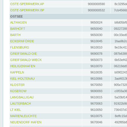
OSTE-SPERRWERK AP
9000000590
8c3295dc
OSTE-SPERRWERK BP
9000000532
7cb4566b
OSTSEE
ALTHAGEN
9650024
b8d05bf9
BARHÖFT
9650040
09227288
BARTH
9650030
00c33ed9
ECKERNFÖRDE
9610045
1faa9b2c
FLENSBURG
9610010
9e19c411
GREIFSWALD OIE
9690078
087b6386
GREIFSWALD-WIECK
9650073
6b53ef42
HEILIGENHAFEN
9610070
06219dd9
KAPPELN
9610035
b09f2243
KIEL-HOLTENAU
9610066
3ad4013f
KLOSTER
9670050
905e7328
KOSEROW
9690093
c0f33a36
LANGBALLIGAU
9610015
5a33bf14
LAUTERBACH
9670063
91922b9b
LT KIEL
9610050
736437d7
MARIENLEUCHTE
9610075
8effc15d
NEUENDORF HAFEN
9670046
492f85b8