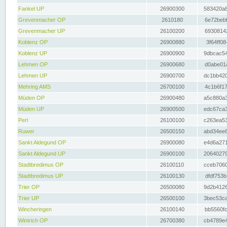
Fankel UP
26900300
583420a8
Grevenmacher OP
2610180
6e72bebf
Grevenmacher UP
26100200
69308142
Koblenz OP
26900880
3f64ff08
Koblenz UP
26900900
9dbcac54
Lehmen OP
26900680
d0abe01a
Lehmen UP
26900700
dc1bb420
Mehring AMS
26700100
4c1b6f17
Müden OP
26900480
a5c880a3
Müden UP
26900500
edc67ca3
Perl
26100100
c263ea53
Ruwer
26500150
abd34ee6
Sankt Aldegund OP
26900080
e4d6a271
Sankt Aldegund UP
26900100
20640279
Stadtbredimus OP
26100110
cceb7060
Stadtbredimus UP
26100130
dfdf753b
Trier OP
26500080
9d2b4126
Trier UP
26500100
3bec53ca
Wincheringen
26100140
bb5560fc
Wintrich OP
26700380
cb4789e4