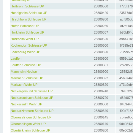
Heilbronn Schleuse UP
23800560
f77df170
Hessigheim Schleuse UP
23800420
23517de9
Hirschhorn Schleuse UP
23800700
acf505dd
Hofen Schleuse UP
23800260
cf2af1a4
Horkheim Schleuse UP
23800557
b76bf04c
Horkheim Wehr UP
23800520
d9b441a5
Kochendorf Schleuse UP
23800600
8f695e71
Ladenburg Wehr UP
23800820
70cee7df
Lauffen
23800500
8559d1a0
Lauffen Schleuse UP
23800501
2f7cb553
Mannheim Neckar
23800900
25582d3f
Marbach Schleuse UP
23800322
456974a8
Marbach Wehr UP
23800320
a73a9cb4
Neckargemünd Schleuse UP
23800740
7be3ff2e
Neckarsteinach Schleuse UP
23800720
d64d07f7
Neckarsulm Wehr UP
23800580
845944f8
Neckarzimmern Schleuse UP
23800640
f00c7183
Oberesslingen Schleuse UP
23800145
cbfae6bc
Oberesslingen Wehr UP
23800140
9de0843a
Obertürkheim Schleuse UP
23800200
80e002d8