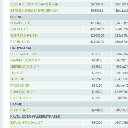
ESTE INNERES SPERRWERK AP
5950082
227b83f7
ESTE INNERES SPERRWERK BP
5950081
5fea1a12
FULDA
BONAFORTH
42900201
23721dfd
GREBENAU
42700202
acd63934
GUNTERSHAUSEN
42900100
213a585d
ROTENBURG
42700100
d1ba62a4
FINOWKANAL
EBERSWALDE OP
693170
3cd46cc7
GRAFENBRÜCK OP
693050
547422fb
LEESENBRÜCK OP
693030
f099ce74
LIEPE OP
693230
6f81b35f
LIEPE UP
693240
79d783d3
RAGÖSE OP
693190
b6bbe4f8
RUHLSDORF OP
693010
6629a4ca
STECHER OP
693210
516fbf8c
HAMME
RITTERHUDE
4940030
f49855d8
HAVEL-ODER-WASSERSTRASSE
BERLIN-SPANDAU OP
580300
e607a4b6