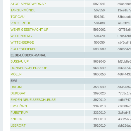
STÖR-SPERRWERK AP
5970041
d9acdbec
TANGERMÜNDE
502350
13e91b77
TORGAU
501261
83bbaedb
VOCKERODE
501480
ae93f2a5
WEHR GEESTHACHT UP
5930062
0f7f58a8
WITTENBERG
501420
070b1eb4
WITTENBERGE
503050
cbf3cd49
ZOLLENSPIEKER
5930090
3de8ea26
ELBE-LÜBECK-KANAL
BÜSSAU UP
9669040
bf7bb8e8
DONNERSCHLEUSE OP
9660049
45634232
MÖLLN
9660050
46644438
EMS
DALUM
3550040
ad357e52
DUKEGAT
3990020
7753c1fa
EMDEN NEUE SEESCHLEUSE
3970010
edfdf747
EMSHÖRN
9340010
c8af067c
FUESTRUP
3310010
3a8ed45f
KNOCK
3990010
438b565e
LEERORT
3910010
abb23dad