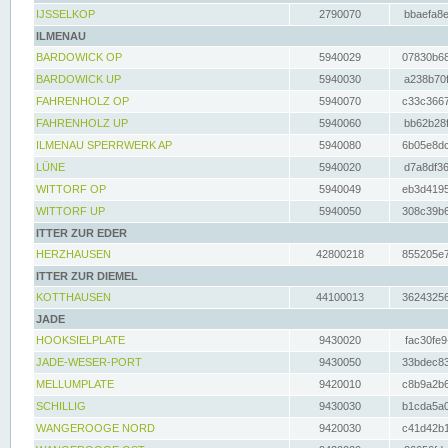
IJSSELKOP
2790070
bbaefa8e
ILMENAU
BARDOWICK OP
5940029
07830b68
BARDOWICK UP
5940030
a238b70f
FAHRENHOLZ OP
5940070
c33c3667
FAHRENHOLZ UP
5940060
bb62b28f
ILMENAU SPERRWERK AP
5940080
6b05e8dc
LÜNE
5940020
d7a8df36
WITTORF OP
5940049
eb3d4195
WITTORF UP
5940050
308c39b6
ITTER ZUR EDER
HERZHAUSEN
42800218
855205e7
ITTER ZUR DIEMEL
KOTTHAUSEN
44100013
36243256
JADE
HOOKSIELPLATE
9430020
fac30fe9
JADE-WESER-PORT
9430050
33bdec83
MELLUMPLATE
9420010
c8b9a2b6
SCHILLIG
9430030
b1cda5a0
WANGEROOGE NORD
9420030
c41d42b1