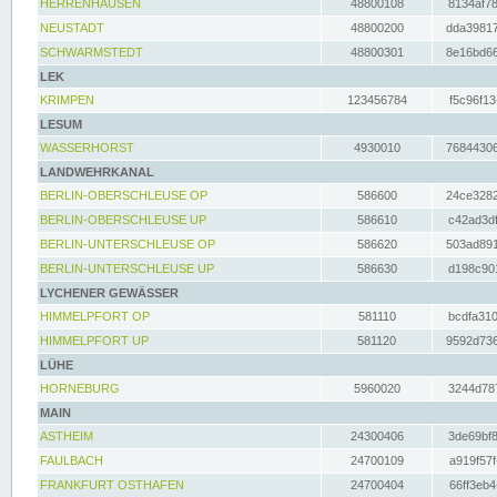
HERRENHAUSEN
48800108
8134af78
NEUSTADT
48800200
dda39817
SCHWARMSTEDT
48800301
8e16bd66
LEK
KRIMPEN
123456784
f5c96f13
LESUM
WASSERHORST
4930010
76844306
LANDWEHRKANAL
BERLIN-OBERSCHLEUSE OP
586600
24ce3282
BERLIN-OBERSCHLEUSE UP
586610
c42ad3df
BERLIN-UNTERSCHLEUSE OP
586620
503ad891
BERLIN-UNTERSCHLEUSE UP
586630
d198c901
LYCHENER GEWÄSSER
HIMMELPFORT OP
581110
bcdfa310
HIMMELPFORT UP
581120
9592d736
LÜHE
HORNEBURG
5960020
3244d787
MAIN
ASTHEIM
24300406
3de69bf8
FAULBACH
24700109
a919f57f
FRANKFURT OSTHAFEN
24700404
66ff3eb4