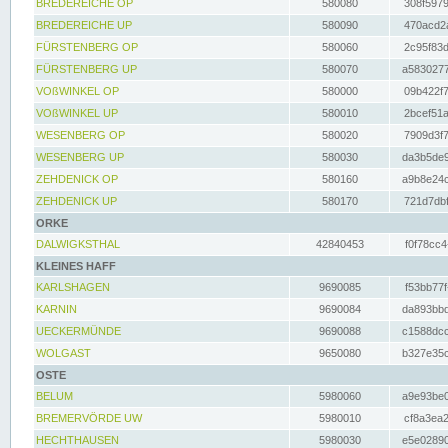
BREDEREICHE OP
580080
308f5979
BREDEREICHE UP
580090
470acd2a
FÜRSTENBERG OP
580060
2c95f83d
FÜRSTENBERG UP
580070
a5830277
VOßWINKEL OP
580000
09b422f7
VOßWINKEL UP
580010
2bcef51a
WESENBERG OP
580020
7909d3f7
WESENBERG UP
580030
da3b5de9
ZEHDENICK OP
580160
a9b8e24c
ZEHDENICK UP
580170
721d7dbf
ORKE
DALWIGKSTHAL
42840453
f0f78cc4
KLEINES HAFF
KARLSHAGEN
9690085
f53bb77f
KARNIN
9690084
da893bbd
UECKERMÜNDE
9690088
c1588dcc
WOLGAST
9650080
b327e35c
OSTE
BELUM
5980060
a9e93be0
BREMERVÖRDE UW
5980010
cf8a3ea2
HECHTHAUSEN
5980030
e5e02890