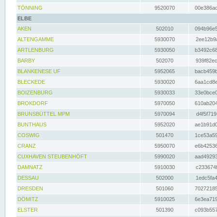
TÖNNING
9520070
00e386ac
ELBE
AKEN
502010
094b96e5
ALTENGAMME
5930070
2ee12b9a
ARTLENBURG
5930050
b3492c68
BARBY
502070
939f82ec
BLANKENESE UF
5952065
bacb459b
BLECKEDE
5930020
6aa1cd8e
BOIZENBURG
5930033
33e0bce0
BROKDORF
5970050
610ab204
BRUNSBÜTTEL MPM
5970094
d4f5f719
BUNTHAUS
5952020
ae1b91d0
COSWIG
501470
1ce53a59
CRANZ
5950070
e6b42536
CUXHAVEN STEUBENHÖFT
5990020
aad49293
DAMNATZ
5910030
c233674f
DESSAU
502000
1edc5fa4
DRESDEN
501060
70272185
DÖMITZ
5910025
6e3ea719
ELSTER
501390
c093b557