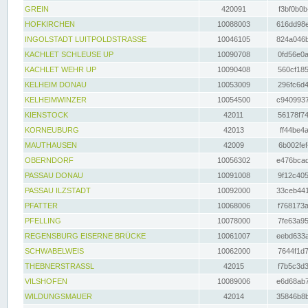
GREIN
420091
f3bf0b0b
HOFKIRCHEN
10088003
616dd98e
INGOLSTADT LUITPOLDSTRASSE
10046105
824a046b
KACHLET SCHLEUSE UP
10090708
0fd56e0a
KACHLET WEHR UP
10090408
560cf185
KELHEIM DONAU
10053009
296fc6d4
KELHEIMWINZER
10054500
c9409937
KIENSTOCK
42011
56178f74
KORNEUBURG
42013
ff44be4a
MAUTHAUSEN
42009
6b002fef
OBERNDORF
10056302
e476bcad
PASSAU DONAU
10091008
9f12c405
PASSAU ILZSTADT
10092000
33ceb441
PFATTER
10068006
f768173a
PFELLING
10078000
7fe63a95
REGENSBURG EISERNE BRÜCKE
10061007
eebd633a
SCHWABELWEIS
10062000
7644f1d7
THEBNERSTRASSL
42015
f7b5c3d3
VILSHOFEN
10089006
e6d68ab7
WILDUNGSMAUER
42014
35846b8b