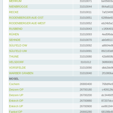
MEHRUM
31010071
be05603a
NIENBRÜGGE
31010044
864a8111
RECKE
31010011
7af19499
RODENBERGER AUE-OST
31010051
6288de60
RODENBERGER AUE-WEST
31010052
eb24b5a3
RUSBEND
31010043
c1f06401
RÜHEN
31010093
4ed5f6da
SEHNDE
31010070
ab0d9117
SÜLFELD OW
31010092
a8604e8f
SÜLFELD UW
31010091
892183d6
THUNE
31010080
42b865fb
VELSDORF
3101012
36f80081
VORSFELDE
31010090
dbb2bb9f
WARBER GRABEN
31010040
2f1080ba
MOSEL
Cochem
26900400
768df4e9
Detzem OP
26700180
c40912fd
Detzem UP
26700200
dc344605
Enkirch OP
26700880
87207dcd
Enkirch UP
26700900
ee861944
Fankel OP
26900280
68198b48