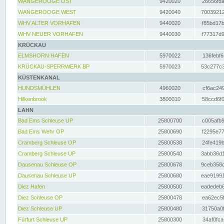
WANGEROOGE OST
9420020
26656fda
WANGEROOGE WEST
9420040
70039212
WHV ALTER VORHAFEN
9440020
f85bd17b
WHV NEUER VORHAFEN
9440030
f77317d9
KRÜCKAU
ELMSHORN HAFEN
5970022
136febf6
KRÜCKAU-SPERRWERK BP
5970023
53c277c3
KÜSTENKANAL
HUNDSMÜHLEN
4960020
cf6ac249
Hilkenbrook
3800010
58ccd6f0
LAHN
Bad Ems Schleuse UP
25800700
c005afb9
Bad Ems Wehr OP
25800690
f2295e77
Cramberg Schleuse OP
25800538
24fe419b
Cramberg Schleuse UP
25800540
3abb36d1
Dausenau Schleuse OP
25800678
9ceb358c
Dausenau Schleuse UP
25800680
eae91991
Diez Hafen
25800500
eadedeb6
Diez Schleuse OP
25800478
ea62ec5f
Diez Schleuse UP
25800480
31750a0f
Fürfurt Schleuse UP
25800300
34af0fca