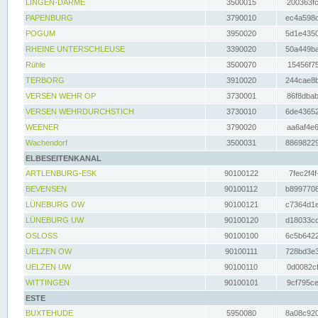
LINGEN-DARME
3500015
200363fc
PAPENBURG
3790010
ec4a598d
POGUM
3950020
5d1e4350
RHEINE UNTERSCHLEUSE
3390020
50a449ba
Rühle
3500070
15456f75
TERBORG
3910020
244cae8b
VERSEN WEHR OP
3730001
86f8dbab
VERSEN WEHRDURCHSTICH
3730010
6de43652
WEENER
3790020
aa6af4e6
Wachendorf
3500031
88698229
ELBESEITENKANAL
ARTLENBURG-ESK
90100122
7fec2f4f
BEVENSEN
90100112
b8997708
LÜNEBURG OW
90100121
c7364d1e
LÜNEBURG UW
90100120
d18033cd
OSLOSS
90100100
6c5b6422
UELZEN OW
90100111
728bd3e3
UELZEN UW
90100110
0d0082cf
WITTINGEN
90100101
9cf795ce
ESTE
BUXTEHUDE
5950080
8a08c920