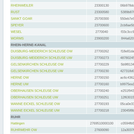
RHEINWEILER
23300130
06b978dd
RUST
23300580
5389b878
SANKT GOAR
25700300
550eb7e9
SPEYER
23700600
2cb8ae5b
WESEL
2770040
f33c3cc9
WORMS
23900200
844a620f
RHEIN-HERNE-KANAL
DUISBURG-MEIDERICH SCHLEUSE OW
27700262
f18e81da
DUISBURG-MEIDERICH SCHLEUSE UW
27700273
48780245
GELSENKIRCHEN SCHLEUSE OW
27700229
5b9f8134
GELSENKIRCHEN SCHLEUSE UW
27700230
427318d0
HERNE OW
27700150
ac6c4362
HERNE UW
27700160
b9975ea1
OBERHAUSEN SCHLEUSE OW
27700240
e251f943
OBERHAUSEN SCHLEUSE UW
27700251
12f63015
WANNE EICKEL SCHLEUSE OW
27700193
05ca0e33
WANNE EICKEL SCHLEUSE UW
27700218
23045f8b
RUHR
Hattingen
2769510000100
c0594fb5
RUHRWEHR OW
27600090
12a3037f