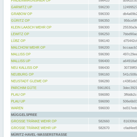
FINDENWIRUNSHIER OP
596410
a5902c55
GARWITZ UP
596230
12499527
GRABOW OP
596330
db4a69b2
GÜRITZ OP
596350
956ce5ff
KLEIN LAASCH WEHR OP
596300
25530a3e
LEWITZ OP
596250
7bbd90ad
LÜBZ OP
596140
d75442cf
MALCHOW WEHR OP
596200
bccaacb3
MALLISS OP
596390
497c29ee
MALLISS UP
596400
a64918a6
NEU KALLISS OP
596430
30739ff3
NEUBURG OP
596160
541c508a
NEUSTADT GLEWE OP
596280
c4381eb3
PARCHIM GÜTE
5961801
3dec3921
PLAU OP
596080
3ffddb2c
PLAU UP
596090
506e6b03
WAREN
596030
bd317edd
MÜGGELSPREE
GROSSE TRÄNKE WEHR OP
582660
81630fdd
GROSSE TRÄNKE WEHR UP
582670
cfad4ee5
MÜRITZ-HAVEL-WASSERSTRASSE