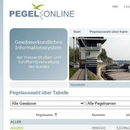
Hilfe
Link
Start
Pegelauswahl über Karte
Newsletter
Pegelauswahl über Tabelle
Pegelname
Nummer
UU
ALLER
AHLDEN
48900102
522286e2