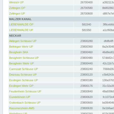
Wintrich UP
26700400
a392113c
Zeltingen OP
26700580
8b802863
Zeltingen UP
26700600
d867e7e9
MALZER KANAL
LIEBENWALDE OP
581540
3f8ceb6d
LIEBENWALDE UP
581550
a1cf60be
NECKAR
Aldingen Schleuse UP
23800280
dfdfb4ff
Beihingen Wehr UP
23800360
8a2e3048
Besigheim SKA
23800460
46d8ed02
Besigheim Schleuse UP
23800480
57db82c7
Besigheim Wehr UP
23800440
42c11b7a
Cannstatt Schleuse UP
23800240
7068d262
Deizisau Schleuse UP
23800120
c5b6243d
Esslingen Schleuse UP
23800180
130a3761
Esslingen Wehr OP
23800176
31c32a38
Feudenheim Schleuse UP
23800840
48a939b9
Gundelsheim UP
23800620
fc1072e4
Guttenbach Schleuse UP
23800660
bd36404b
Hassmersheim AMS
23800630
0e1b8ae0
Heidelberg UP
23800760
827b2685