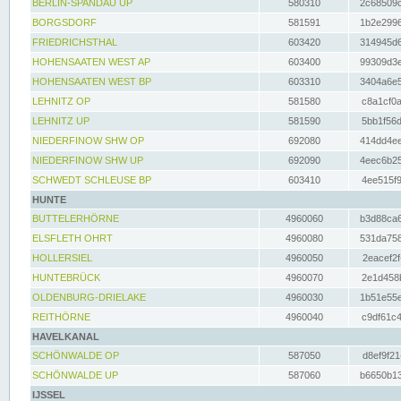
BERLIN-SPANDAU UP
580310
2c68509c
BORGSDORF
581591
1b2e2996
FRIEDRICHSTHAL
603420
314945d6
HOHENSAATEN WEST AP
603400
99309d3e
HOHENSAATEN WEST BP
603310
3404a6e5
LEHNITZ OP
581580
c8a1cf0a
LEHNITZ UP
581590
5bb1f56d
NIEDERFINOW SHW OP
692080
414dd4ee
NIEDERFINOW SHW UP
692090
4eec6b25
SCHWEDT SCHLEUSE BP
603410
4ee515f9
HUNTE
BUTTELERHÖRNE
4960060
b3d88ca6
ELSFLETH OHRT
4960080
531da758
HOLLERSIEL
4960050
2eacef2f
HUNTEBRÜCK
4960070
2e1d458b
OLDENBURG-DRIELAKE
4960030
1b51e55e
REITHÖRNE
4960040
c9df61c4
HAVELKANAL
SCHÖNWALDE OP
587050
d8ef9f21
SCHÖNWALDE UP
587060
b6650b13
IJSSEL