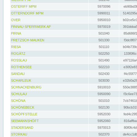
OSTERIFF MPM
5970096
eb90bd3f
OTTERNDORF MPM
5990011
5140295e
OVER
5950010
b02ce5c0
PINNAU-SPERRWERK AP
5970019
391bbba5
PIRNA
501040
85d686f1
PRETZSCH-MAUKEN
501330
f3dc8f07
RIESA
501110
b04b739d
ROGÄTZ
502250
133f0f6c
ROSSLAU
501490
e97116a4
ROTHENSEE
502210
e30f2e83
SANDAU
502430
f4c55f77
SCHARLEUK
503030
e32b0a28
SCHNACKENBURG
5910010
550e3885
SCHULAU
5950090
f3c6ee73
SCHÖNA
501010
7cb7461b
SCHÖNEBECK
502130
90bcb315
SCHÖPFSTELLE
5952030
fed4c295
SEEMANNSHÖFT
5952060
816affba
STADERSAND
5970013
80f0fc4d
STORKAU
502370
de4cc1db