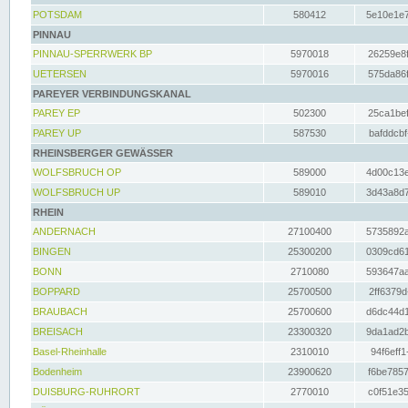
POTSDAM
580412
5e10e1e7
PINNAU
PINNAU-SPERRWERK BP
5970018
26259e8f
UETERSEN
5970016
575da86f
PAREYER VERBINDUNGSKANAL
PAREY EP
502300
25ca1bef
PAREY UP
587530
bafddcbf
RHEINSBERGER GEWÄSSER
WOLFSBRUCH OP
589000
4d00c13e
WOLFSBRUCH UP
589010
3d43a8d7
RHEIN
ANDERNACH
27100400
5735892a
BINGEN
25300200
0309cd61
BONN
2710080
593647aa
BOPPARD
25700500
2ff6379d
BRAUBACH
25700600
d6dc44d1
BREISACH
23300320
9da1ad2b
Basel-Rheinhalle
2310010
94f6eff1
Bodenheim
23900620
f6be7857
DUISBURG-RUHRORT
2770010
c0f51e35