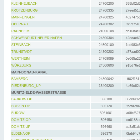
KLEINHEUBACH
24700200
355b02d2
KROTZENBURG
24700335
27eed51b
MAINFLINGEN
24700325
4627475d
OBERNAU
24700302
3c7cfb10
RAUNHEIM
24900108
db1684c1
SCHWEINFURT NEUER HAFEN
24300304
42ecae60
STEINBACH
24500100
1ed983c3
TRUNSTADT
24300202
a77aad00
WERTHEIM
24709089
0e065a22
WÜRZBURG
24300600
915d76e1
MAIN-DONAU-KANAL
BAMBERG
24300042
ff02f181
RIEDENBURG_UP
13409200
4a69e82e
MÜRITZ-ELDE-WASSERSTRASSE
BARKOW OP
596100
06d86c6b
BOBZIN OP
596120
faefa284
BUROW
5961601
a68cf527
DÖMITZ OP
596450
ec8188ee
DÖMITZ UP
596460
ad3a51da
ELDENA OP
596370
0fab94c7