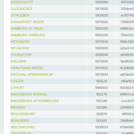
GEESTHACHT
5930060
44f7e955
GLÜCKSTADT
5970035
1f1bbed7
GORLEBEN
5910020
ac507f42
GRAUERORT REEDE
5970026
7398029b
HAMBURG ST. PAULI
5952050
d488c5cc
HAMBURG-HARBURG
5952025
706e5110
HETLINGEN
5970010
599c23b1
HITZACKER
5920010
a26e57c9
HOHNSTORF
5930040
d9289367
KOLLMAR
5970025
3ed90357
KRAUTSAND REEDE
5970031
8c20b4dc
KRÜCKAU-SPERRWERK AP
5970024
a653eb04
LENZEN
503120
c80a4f21
LÜHORT
5960010
8d18d129
MAGDEBURG-BUCKAU
502170
b8567c1e
MAGDEBURG-STROMBRÜCKE
502180
ccccb57f
MEISSEN
501080
24440872
MÜGGENDORF
503070
48f2661f
MÜHLBERG
501160
16b9b4e7
NEU DARCHAU
5930010
67d6e882
NIEGRIPP AP
502240
3adf88fd