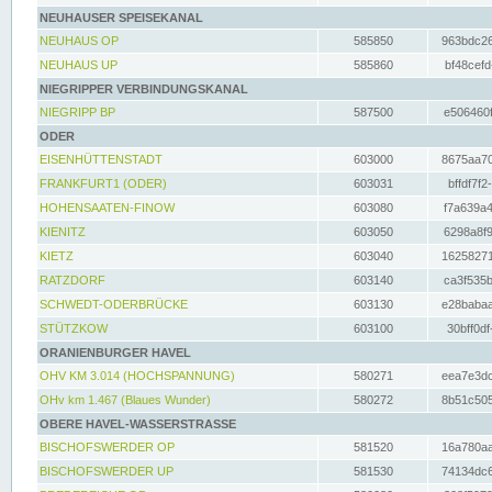
NEUHAUSER SPEISEKANAL
NEUHAUS OP
585850
963bdc26
NEUHAUS UP
585860
bf48cefd
NIEGRIPPER VERBINDUNGSKANAL
NIEGRIPP BP
587500
e506460f
ODER
EISENHÜTTENSTADT
603000
8675aa70
FRANKFURT1 (ODER)
603031
bffdf7f2
HOHENSAATEN-FINOW
603080
f7a639a4
KIENITZ
603050
6298a8f9
KIETZ
603040
16258271
RATZDORF
603140
ca3f535b
SCHWEDT-ODERBRÜCKE
603130
e28babaa
STÜTZKOW
603100
30bff0df
ORANIENBURGER HAVEL
OHV KM 3.014 (HOCHSPANNUNG)
580271
eea7e3dc
OHv km 1.467 (Blaues Wunder)
580272
8b51c505
OBERE HAVEL-WASSERSTRASSE
BISCHOFSWERDER OP
581520
16a780aa
BISCHOFSWERDER UP
581530
74134dc6