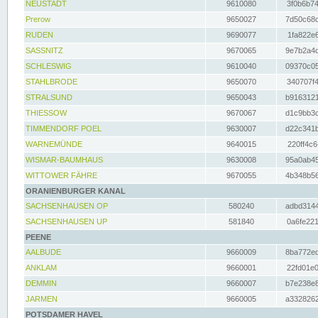
NEUSTADT
9610080
3f0b6b74
Prerow
9650027
7d50c68c
RUDEN
9690077
1fa822e6
SASSNITZ
9670065
9e7b2a4d
SCHLESWIG
9610040
09370c05
STAHLBRODE
9650070
340707f4
STRALSUND
9650043
b9163121
THIESSOW
9670067
d1c9bb3c
TIMMENDORF POEL
9630007
d22c341b
WARNEMÜNDE
9640015
220ff4c6
WISMAR-BAUMHAUS
9630008
95a0ab45
WITTOWER FÄHRE
9670055
4b348b56
ORANIENBURGER KANAL
SACHSENHAUSEN OP
580240
adbd3144
SACHSENHAUSEN UP
581840
0a6fe221
PEENE
AALBUDE
9660009
8ba772ed
ANKLAM
9660001
22fd01e0
DEMMIN
9660007
b7e238e8
JARMEN
9660005
a3328262
POTSDAMER HAVEL