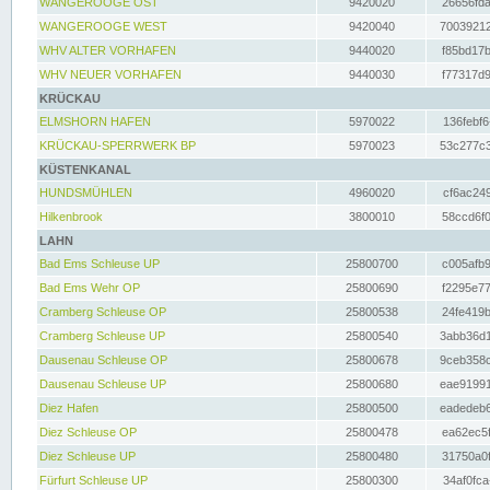
WANGEROOGE OST
9420020
26656fda
WANGEROOGE WEST
9420040
70039212
WHV ALTER VORHAFEN
9440020
f85bd17b
WHV NEUER VORHAFEN
9440030
f77317d9
KRÜCKAU
ELMSHORN HAFEN
5970022
136febf6
KRÜCKAU-SPERRWERK BP
5970023
53c277c3
KÜSTENKANAL
HUNDSMÜHLEN
4960020
cf6ac249
Hilkenbrook
3800010
58ccd6f0
LAHN
Bad Ems Schleuse UP
25800700
c005afb9
Bad Ems Wehr OP
25800690
f2295e77
Cramberg Schleuse OP
25800538
24fe419b
Cramberg Schleuse UP
25800540
3abb36d1
Dausenau Schleuse OP
25800678
9ceb358c
Dausenau Schleuse UP
25800680
eae91991
Diez Hafen
25800500
eadedeb6
Diez Schleuse OP
25800478
ea62ec5f
Diez Schleuse UP
25800480
31750a0f
Fürfurt Schleuse UP
25800300
34af0fca