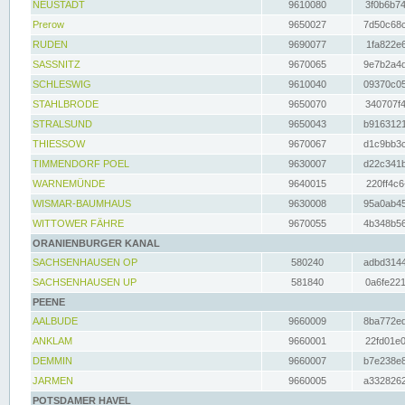
NEUSTADT
9610080
3f0b6b74
Prerow
9650027
7d50c68c
RUDEN
9690077
1fa822e6
SASSNITZ
9670065
9e7b2a4d
SCHLESWIG
9610040
09370c05
STAHLBRODE
9650070
340707f4
STRALSUND
9650043
b9163121
THIESSOW
9670067
d1c9bb3c
TIMMENDORF POEL
9630007
d22c341b
WARNEMÜNDE
9640015
220ff4c6
WISMAR-BAUMHAUS
9630008
95a0ab45
WITTOWER FÄHRE
9670055
4b348b56
ORANIENBURGER KANAL
SACHSENHAUSEN OP
580240
adbd3144
SACHSENHAUSEN UP
581840
0a6fe221
PEENE
AALBUDE
9660009
8ba772ed
ANKLAM
9660001
22fd01e0
DEMMIN
9660007
b7e238e8
JARMEN
9660005
a3328262
POTSDAMER HAVEL