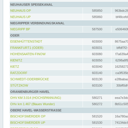
NEUHAUSER SPEISEKANAL
NEUHAUS OP
585850
963bdc26
NEUHAUS UP
585860
bf48cefd
NIEGRIPPER VERBINDUNGSKANAL
NIEGRIPP BP
587500
e506460f
ODER
EISENHÜTTENSTADT
603000
8675aa70
FRANKFURT1 (ODER)
603031
bffdf7f2
HOHENSAATEN-FINOW
603080
f7a639a4
KIENITZ
603050
6298a8f9
KIETZ
603040
16258271
RATZDORF
603140
ca3f535b
SCHWEDT-ODERBRÜCKE
603130
e28babaa
STÜTZKOW
603100
30bff0df
ORANIENBURGER HAVEL
OHV KM 3.014 (HOCHSPANNUNG)
580271
eea7e3dc
OHv km 1.467 (Blaues Wunder)
580272
8b51c505
OBERE HAVEL-WASSERSTRASSE
BISCHOFSWERDER OP
581520
16a780aa
BISCHOFSWERDER UP
581530
74134dc6