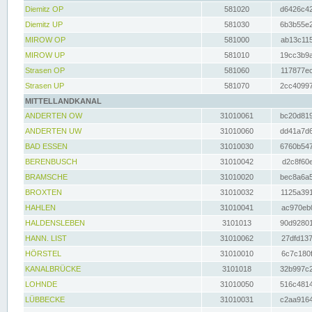
Diemitz OP
581020
d6426c42
Diemitz UP
581030
6b3b55e2
MIROW OP
581000
ab13c115
MIROW UP
581010
19cc3b9a
Strasen OP
581060
117877ec
Strasen UP
581070
2cc40997
MITTELLANDKANAL
ANDERTEN OW
31010061
bc20d819
ANDERTEN UW
31010060
dd41a7d6
BAD ESSEN
31010030
6760b547
BERENBUSCH
31010042
d2c8f60e
BRAMSCHE
31010020
bec8a6a5
BROXTEN
31010032
1125a391
HAHLEN
31010041
ac970eb0
HALDENSLEBEN
3101013
90d92801
HANN. LIST
31010062
27dfd137
HÖRSTEL
31010010
6c7c180f
KANALBRÜCKE
3101018
32b997c2
LOHNDE
31010050
516c4814
LÜBBECKE
31010031
c2aa9164