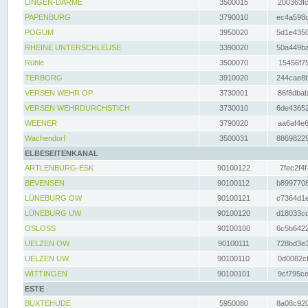
LINGEN-DARME
3500015
200363fc
PAPENBURG
3790010
ec4a598d
POGUM
3950020
5d1e4350
RHEINE UNTERSCHLEUSE
3390020
50a449ba
Rühle
3500070
15456f75
TERBORG
3910020
244cae8b
VERSEN WEHR OP
3730001
86f8dbab
VERSEN WEHRDURCHSTICH
3730010
6de43652
WEENER
3790020
aa6af4e6
Wachendorf
3500031
88698229
ELBESEITENKANAL
ARTLENBURG-ESK
90100122
7fec2f4f
BEVENSEN
90100112
b8997708
LÜNEBURG OW
90100121
c7364d1e
LÜNEBURG UW
90100120
d18033cd
OSLOSS
90100100
6c5b6422
UELZEN OW
90100111
728bd3e3
UELZEN UW
90100110
0d0082cf
WITTINGEN
90100101
9cf795ce
ESTE
BUXTEHUDE
5950080
8a08c920