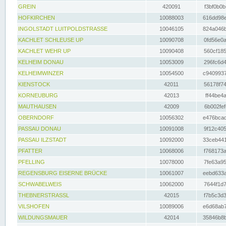
GREIN
420091
f3bf0b0b
HOFKIRCHEN
10088003
616dd98e
INGOLSTADT LUITPOLDSTRASSE
10046105
824a046b
KACHLET SCHLEUSE UP
10090708
0fd56e0a
KACHLET WEHR UP
10090408
560cf185
KELHEIM DONAU
10053009
296fc6d4
KELHEIMWINZER
10054500
c9409937
KIENSTOCK
42011
56178f74
KORNEUBURG
42013
ff44be4a
MAUTHAUSEN
42009
6b002fef
OBERNDORF
10056302
e476bcad
PASSAU DONAU
10091008
9f12c405
PASSAU ILZSTADT
10092000
33ceb441
PFATTER
10068006
f768173a
PFELLING
10078000
7fe63a95
REGENSBURG EISERNE BRÜCKE
10061007
eebd633a
SCHWABELWEIS
10062000
7644f1d7
THEBNERSTRASSL
42015
f7b5c3d3
VILSHOFEN
10089006
e6d68ab7
WILDUNGSMAUER
42014
35846b8b