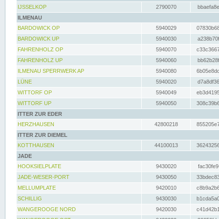
IJSSELKOP
2790070
bbaefa8e
ILMENAU
BARDOWICK OP
5940029
07830b68
BARDOWICK UP
5940030
a238b70f
FAHRENHOLZ OP
5940070
c33c3667
FAHRENHOLZ UP
5940060
bb62b28f
ILMENAU SPERRWERK AP
5940080
6b05e8dc
LÜNE
5940020
d7a8df36
WITTORF OP
5940049
eb3d4195
WITTORF UP
5940050
308c39b6
ITTER ZUR EDER
HERZHAUSEN
42800218
855205e7
ITTER ZUR DIEMEL
KOTTHAUSEN
44100013
36243256
JADE
HOOKSIELPLATE
9430020
fac30fe9
JADE-WESER-PORT
9430050
33bdec83
MELLUMPLATE
9420010
c8b9a2b6
SCHILLIG
9430030
b1cda5a0
WANGEROOGE NORD
9420030
c41d42b1