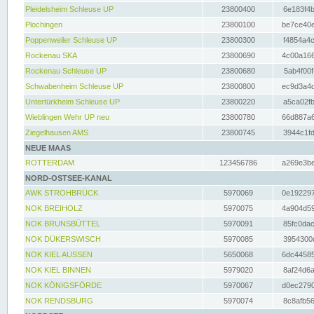
Pleidelsheim Schleuse UP
23800400
6e183f4b
Plochingen
23800100
be7ce40e
Poppenweiler Schleuse UP
23800300
f4854a4c
Rockenau SKA
23800690
4c00a166
Rockenau Schleuse UP
23800680
5ab4f00f
Schwabenheim Schleuse UP
23800800
ec9d3a4d
Untertürkheim Schleuse UP
23800220
a5ca02fb
Wieblingen Wehr UP neu
23800780
66d887a6
Ziegelhausen AMS
23800745
3944c1fd
NEUE MAAS
ROTTERDAM
123456786
a269e3be
NORD-OSTSEE-KANAL
AWK STROHBRÜCK
5970069
0e192297
NOK BREIHOLZ
5970075
4a904d59
NOK BRUNSBÜTTEL
5970091
85fc0dac
NOK DÜKERSWISCH
5970085
3954300d
NOK KIEL AUSSEN
5650068
6dc44585
NOK KIEL BINNEN
5979020
8af24d6a
NOK KÖNIGSFÖRDE
5970067
d0ec2790
NOK RENDSBURG
5970074
8c8afb56