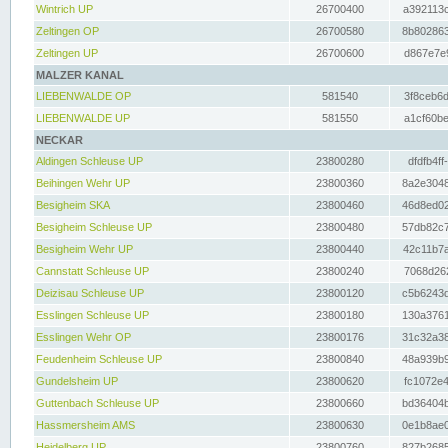
Wintrich UP
26700400
a392113c
Zeltingen OP
26700580
8b802863
Zeltingen UP
26700600
d867e7e9
MALZER KANAL
LIEBENWALDE OP
581540
3f8ceb6d
LIEBENWALDE UP
581550
a1cf60be
NECKAR
Aldingen Schleuse UP
23800280
dfdfb4ff
Beihingen Wehr UP
23800360
8a2e3048
Besigheim SKA
23800460
46d8ed02
Besigheim Schleuse UP
23800480
57db82c7
Besigheim Wehr UP
23800440
42c11b7a
Cannstatt Schleuse UP
23800240
7068d262
Deizisau Schleuse UP
23800120
c5b6243d
Esslingen Schleuse UP
23800180
130a3761
Esslingen Wehr OP
23800176
31c32a38
Feudenheim Schleuse UP
23800840
48a939b9
Gundelsheim UP
23800620
fc1072e4
Guttenbach Schleuse UP
23800660
bd36404b
Hassmersheim AMS
23800630
0e1b8ae0
Heidelberg UP
23800760
827b2685