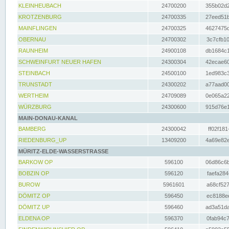
KLEINHEUBACH
24700200
355b02d2
KROTZENBURG
24700335
27eed51b
MAINFLINGEN
24700325
4627475d
OBERNAU
24700302
3c7cfb10
RAUNHEIM
24900108
db1684c1
SCHWEINFURT NEUER HAFEN
24300304
42ecae60
STEINBACH
24500100
1ed983c3
TRUNSTADT
24300202
a77aad00
WERTHEIM
24709089
0e065a22
WÜRZBURG
24300600
915d76e1
MAIN-DONAU-KANAL
BAMBERG
24300042
ff02f181
RIEDENBURG_UP
13409200
4a69e82e
MÜRITZ-ELDE-WASSERSTRASSE
BARKOW OP
596100
06d86c6b
BOBZIN OP
596120
faefa284
BUROW
5961601
a68cf527
DÖMITZ OP
596450
ec8188ee
DÖMITZ UP
596460
ad3a51da
ELDENA OP
596370
0fab94c7