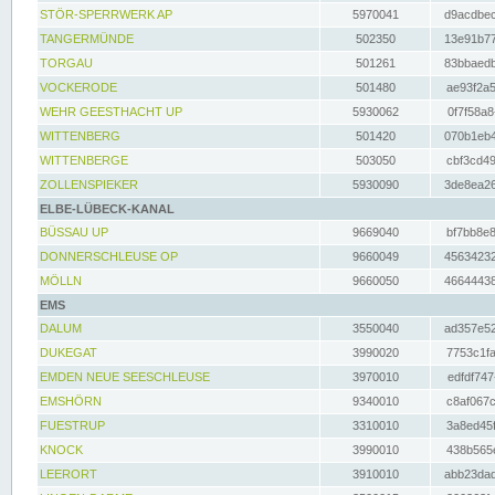
STÖR-SPERRWERK AP
5970041
d9acdbec
TANGERMÜNDE
502350
13e91b77
TORGAU
501261
83bbaedb
VOCKERODE
501480
ae93f2a5
WEHR GEESTHACHT UP
5930062
0f7f58a8
WITTENBERG
501420
070b1eb4
WITTENBERGE
503050
cbf3cd49
ZOLLENSPIEKER
5930090
3de8ea26
ELBE-LÜBECK-KANAL
BÜSSAU UP
9669040
bf7bb8e8
DONNERSCHLEUSE OP
9660049
45634232
MÖLLN
9660050
46644438
EMS
DALUM
3550040
ad357e52
DUKEGAT
3990020
7753c1fa
EMDEN NEUE SEESCHLEUSE
3970010
edfdf747
EMSHÖRN
9340010
c8af067c
FUESTRUP
3310010
3a8ed45f
KNOCK
3990010
438b565e
LEERORT
3910010
abb23dad