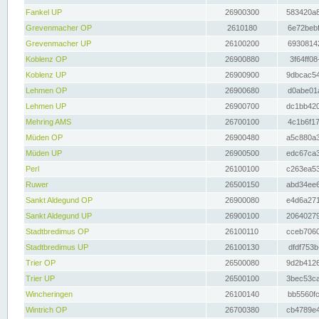
Fankel UP
26900300
583420a8
Grevenmacher OP
2610180
6e72bebf
Grevenmacher UP
26100200
69308142
Koblenz OP
26900880
3f64ff08
Koblenz UP
26900900
9dbcac54
Lehmen OP
26900680
d0abe01a
Lehmen UP
26900700
dc1bb420
Mehring AMS
26700100
4c1b6f17
Müden OP
26900480
a5c880a3
Müden UP
26900500
edc67ca3
Perl
26100100
c263ea53
Ruwer
26500150
abd34ee6
Sankt Aldegund OP
26900080
e4d6a271
Sankt Aldegund UP
26900100
20640279
Stadtbredimus OP
26100110
cceb7060
Stadtbredimus UP
26100130
dfdf753b
Trier OP
26500080
9d2b4126
Trier UP
26500100
3bec53ca
Wincheringen
26100140
bb5560fc
Wintrich OP
26700380
cb4789e4