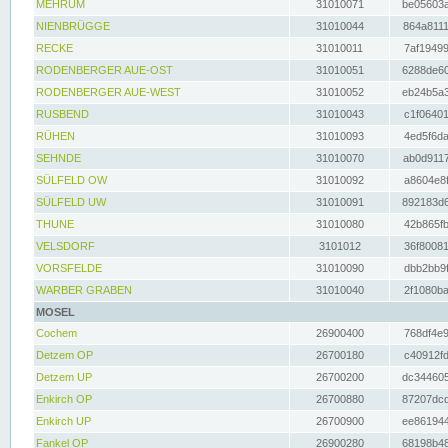
MEHRUM
31010071
be05603a
NIENBRÜGGE
31010044
864a8111
RECKE
31010011
7af19499
RODENBERGER AUE-OST
31010051
6288de60
RODENBERGER AUE-WEST
31010052
eb24b5a3
RUSBEND
31010043
c1f06401
RÜHEN
31010093
4ed5f6da
SEHNDE
31010070
ab0d9117
SÜLFELD OW
31010092
a8604e8f
SÜLFELD UW
31010091
892183d6
THUNE
31010080
42b865fb
VELSDORF
3101012
36f80081
VORSFELDE
31010090
dbb2bb9f
WARBER GRABEN
31010040
2f1080ba
MOSEL
Cochem
26900400
768df4e9
Detzem OP
26700180
c40912fd
Detzem UP
26700200
dc344605
Enkirch OP
26700880
87207dcd
Enkirch UP
26700900
ee861944
Fankel OP
26900280
68198b48