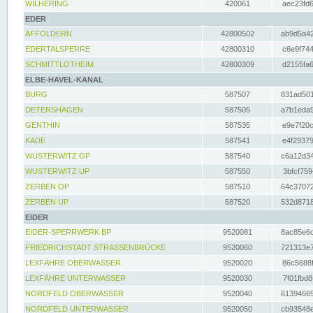
WILHERING
420061
aec23fd6
EDER
AFFOLDERN
42800502
ab9d5a42
EDERTALSPERRE
42800310
c6e9f744
SCHMITTLOTHEIM
42800309
d2155fa6
ELBE-HAVEL-KANAL
BURG
587507
831ad501
DETERSHAGEN
587505
a7b1eda9
GENTHIN
587535
e9e7f20c
KADE
587541
e4f29379
WUSTERWITZ OP
587540
c6a12d34
WUSTERWITZ UP
587550
3bfcf759
ZERBEN OP
587510
64c37072
ZERBEN UP
587520
532d8718
EIDER
EIDER-SPERRWERK BP
9520081
8ac85e6c
FRIEDRICHSTADT STRASSENBRÜCKE
9520060
721313e7
LEXFÄHRE OBERWASSER
9520020
86c5688f
LEXFÄHRE UNTERWASSER
9520030
7f01fbd8
NORDFELD OBERWASSER
9520040
61394669
NORDFELD UNTERWASSER
9520050
cb93548e