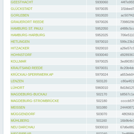
GEESTHACHT
5930060
44f7e955
GLÜCKSTADT
5970035
1f1bbed7
GORLEBEN
5910020
ac507f42
GRAUERORT REEDE
5970026
7398029b
HAMBURG ST. PAULI
5952050
d488c5cc
HAMBURG-HARBURG
5952025
706e5110
HETLINGEN
5970010
599c23b1
HITZACKER
5920010
a26e57c9
HOHNSTORF
5930040
d9289367
KOLLMAR
5970025
3ed90357
KRAUTSAND REEDE
5970031
8c20b4dc
KRÜCKAU-SPERRWERK AP
5970024
a653eb04
LENZEN
503120
c80a4f21
LÜHORT
5960010
8d18d129
MAGDEBURG-BUCKAU
502170
b8567c1e
MAGDEBURG-STROMBRÜCKE
502180
ccccb57f
MEISSEN
501080
24440872
MÜGGENDORF
503070
48f2661f
MÜHLBERG
501160
16b9b4e7
NEU DARCHAU
5930010
67d6e882
NIEGRIPP AP
502240
3adf88fd