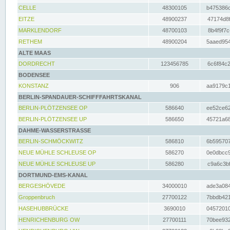
CELLE
48300105
b475386c
EITZE
48900237
47174d8f
MARKLENDORF
48700103
8b4f9f7c
RETHEM
48900204
5aaed954
ALTE MAAS
DORDRECHT
123456785
6c6f84c2
BODENSEE
KONSTANZ
906
aa9179c1
BERLIN-SPANDAUER-SCHIFFFAHRTSKANAL
BERLIN-PLÖTZENSEE OP
586640
ee52ce62
BERLIN-PLÖTZENSEE UP
586650
45721a68
DAHME-WASSERSTRASSE
BERLIN-SCHMÖCKWITZ
586810
6b595707
NEUE MÜHLE SCHLEUSE OP
586270
0e0dbcc9
NEUE MÜHLE SCHLEUSE UP
586280
c9a6c3bf
DORTMUND-EMS-KANAL
BERGESHÖVEDE
34000010
ade3a084
Groppenbruch
27700122
7bbdb421
HASEHUBBRÜCKE
3690010
04572010
HENRICHENBURG OW
27700111
70bee932