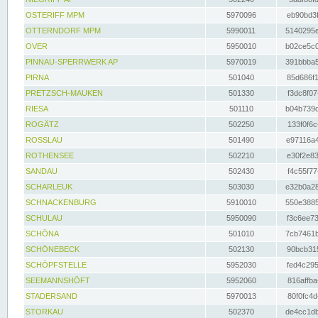
OSTERIFF MPM
5970096
eb90bd3f
OTTERNDORF MPM
5990011
5140295e
OVER
5950010
b02ce5c0
PINNAU-SPERRWERK AP
5970019
391bbba5
PIRNA
501040
85d686f1
PRETZSCH-MAUKEN
501330
f3dc8f07
RIESA
501110
b04b739d
ROGÄTZ
502250
133f0f6c
ROSSLAU
501490
e97116a4
ROTHENSEE
502210
e30f2e83
SANDAU
502430
f4c55f77
SCHARLEUK
503030
e32b0a28
SCHNACKENBURG
5910010
550e3885
SCHULAU
5950090
f3c6ee73
SCHÖNA
501010
7cb7461b
SCHÖNEBECK
502130
90bcb315
SCHÖPFSTELLE
5952030
fed4c295
SEEMANNSHÖFT
5952060
816affba
STADERSAND
5970013
80f0fc4d
STORKAU
502370
de4cc1db