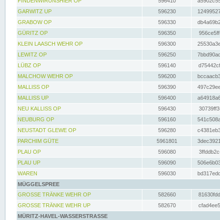
FINDENWIRUNSHIER OP
596410
a5902c55
GARWITZ UP
596230
12499527
GRABOW OP
596330
db4a69b2
GÜRITZ OP
596350
956ce5ff
KLEIN LAASCH WEHR OP
596300
25530a3e
LEWITZ OP
596250
7bbd90ad
LÜBZ OP
596140
d75442cf
MALCHOW WEHR OP
596200
bccaacb3
MALLISS OP
596390
497c29ee
MALLISS UP
596400
a64918a6
NEU KALLISS OP
596430
30739ff3
NEUBURG OP
596160
541c508a
NEUSTADT GLEWE OP
596280
c4381eb3
PARCHIM GÜTE
5961801
3dec3921
PLAU OP
596080
3ffddb2c
PLAU UP
596090
506e6b03
WAREN
596030
bd317edd
MÜGGELSPREE
GROSSE TRÄNKE WEHR OP
582660
81630fdd
GROSSE TRÄNKE WEHR UP
582670
cfad4ee5
MÜRITZ-HAVEL-WASSERSTRASSE