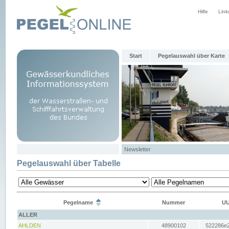
Hilfe
Link
Start
Pegelauswahl über Karte
Newsletter
Pegelauswahl über Tabelle
Pegelname
Nummer
UU
ALLER
AHLDEN
48900102
522286e2