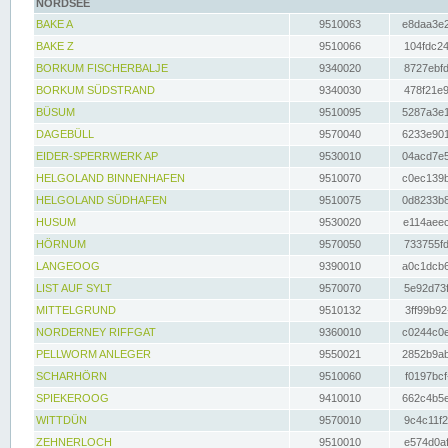
NORDSEE
BAKE A
9510063
e8daa3e2
BAKE Z
9510066
104fdc24
BORKUM FISCHERBALJE
9340020
8727ebfd
BORKUM SÜDSTRAND
9340030
478f21e9
BÜSUM
9510095
5287a3e1
DAGEBÜLL
9570040
6233e901
EIDER-SPERRWERK AP
9530010
04acd7e5
HELGOLAND BINNENHAFEN
9510070
c0ec139b
HELGOLAND SÜDHAFEN
9510075
0d8233b8
HUSUM
9530020
e114aeec
HÖRNUM
9570050
733755fd
LANGEOOG
9390010
a0c1dcb6
LIST AUF SYLT
9570070
5e92d73f
MITTELGRUND
9510132
3ff99b92
NORDERNEY RIFFGAT
9360010
c0244c0e
PELLWORM ANLEGER
9550021
2852b9ab
SCHARHÖRN
9510060
f0197bcf
SPIEKEROOG
9410010
662c4b5e
WITTDÜN
9570010
9c4c11f2
ZEHNERLOCH
9510010
e574d0af