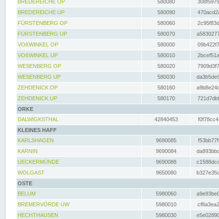
BREDEREICHE OP
580080
308f5979
BREDEREICHE UP
580090
470acd2a
FÜRSTENBERG OP
580060
2c95f83d
FÜRSTENBERG UP
580070
a5830277
VOßWINKEL OP
580000
09b422f7
VOßWINKEL UP
580010
2bcef51a
WESENBERG OP
580020
7909d3f7
WESENBERG UP
580030
da3b5de9
ZEHDENICK OP
580160
a9b8e24c
ZEHDENICK UP
580170
721d7dbf
ORKE
DALWIGKSTHAL
42840453
f0f78cc4
KLEINES HAFF
KARLSHAGEN
9690085
f53bb77f
KARNIN
9690084
da893bbd
UECKERMÜNDE
9690088
c1588dcc
WOLGAST
9650080
b327e35c
OSTE
BELUM
5980060
a9e93be0
BREMERVÖRDE UW
5980010
cf8a3ea2
HECHTHAUSEN
5980030
e5e02890