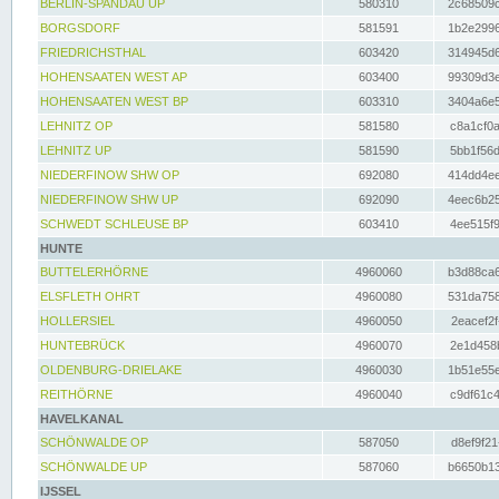
BERLIN-SPANDAU UP
580310
2c68509c
BORGSDORF
581591
1b2e2996
FRIEDRICHSTHAL
603420
314945d6
HOHENSAATEN WEST AP
603400
99309d3e
HOHENSAATEN WEST BP
603310
3404a6e5
LEHNITZ OP
581580
c8a1cf0a
LEHNITZ UP
581590
5bb1f56d
NIEDERFINOW SHW OP
692080
414dd4ee
NIEDERFINOW SHW UP
692090
4eec6b25
SCHWEDT SCHLEUSE BP
603410
4ee515f9
HUNTE
BUTTELERHÖRNE
4960060
b3d88ca6
ELSFLETH OHRT
4960080
531da758
HOLLERSIEL
4960050
2eacef2f
HUNTEBRÜCK
4960070
2e1d458b
OLDENBURG-DRIELAKE
4960030
1b51e55e
REITHÖRNE
4960040
c9df61c4
HAVELKANAL
SCHÖNWALDE OP
587050
d8ef9f21
SCHÖNWALDE UP
587060
b6650b13
IJSSEL