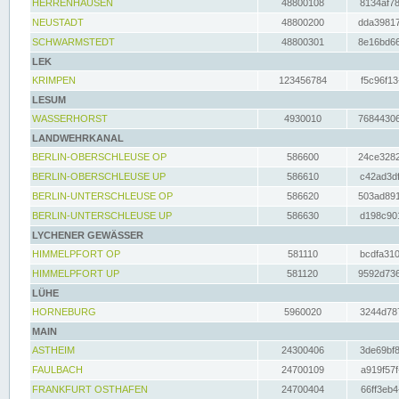
HERRENHAUSEN
48800108
8134af78
NEUSTADT
48800200
dda39817
SCHWARMSTEDT
48800301
8e16bd66
LEK
KRIMPEN
123456784
f5c96f13
LESUM
WASSERHORST
4930010
76844306
LANDWEHRKANAL
BERLIN-OBERSCHLEUSE OP
586600
24ce3282
BERLIN-OBERSCHLEUSE UP
586610
c42ad3df
BERLIN-UNTERSCHLEUSE OP
586620
503ad891
BERLIN-UNTERSCHLEUSE UP
586630
d198c901
LYCHENER GEWÄSSER
HIMMELPFORT OP
581110
bcdfa310
HIMMELPFORT UP
581120
9592d736
LÜHE
HORNEBURG
5960020
3244d787
MAIN
ASTHEIM
24300406
3de69bf8
FAULBACH
24700109
a919f57f
FRANKFURT OSTHAFEN
24700404
66ff3eb4