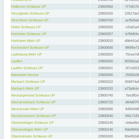
Heilbronn Schleuse UP
23800560
f77df170
Hessigheim Schleuse UP
23800420
23517de9
Hirschhorn Schleuse UP
23800700
acf505dd
Hofen Schleuse UP
23800260
cf2af1a4
Horkheim Schleuse UP
23800557
b76bf04c
Horkheim Wehr UP
23800520
d9b441a5
Kochendorf Schleuse UP
23800600
8f695e71
Ladenburg Wehr UP
23800820
70cee7df
Lauffen
23800500
8559d1a0
Lauffen Schleuse UP
23800501
2f7cb553
Mannheim Neckar
23800900
25582d3f
Marbach Schleuse UP
23800322
456974a8
Marbach Wehr UP
23800320
a73a9cb4
Neckargemünd Schleuse UP
23800740
7be3ff2e
Neckarsteinach Schleuse UP
23800720
d64d07f7
Neckarsulm Wehr UP
23800580
845944f8
Neckarzimmern Schleuse UP
23800640
f00c7183
Oberesslingen Schleuse UP
23800145
cbfae6bc
Oberesslingen Wehr UP
23800140
9de0843a
Obertürkheim Schleuse UP
23800200
80e002d8