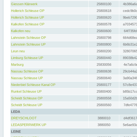
Giessen Klärwerk
25800100
4b386a6a
Hollerich Schleuse OP
25800618
cedc9b0c
Hollerich Schleuse UP
25800620
9beb7290
Kalkofen Schleuse OP
25800578
a7034573
Kalkofen neu
25800600
64f735fd
Lahnstein Schleuse OP
25800798
664d68ea
Lahnstein Schleuse UP
25800800
6b6b31e2
Leun neu
25800200
32807065
Limburg Schleuse UP
25800440
89038b42
Marburg
25830056
4e7a6cfa
Nassau Schleuse OP
25800638
29cb44a2
Nassau Schleuse UP
25800640
3a90a346
Niederbiel Schleuse Kanal OP
25800177
57c8e437
Runkel Schleuse UP
25800400
b85b17cc
Scheidt Schleuse OP
25800558
15a50d2b
Scheidt Schleuse UP
25800560
7dfe4776
LEDA
DREYSCHLOOT
3880010
d4df3617
LEDASPERRWERK UP
3880050
5e6ae93a
LEINE