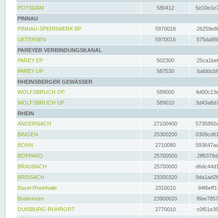
POTSDAM
580412
5e10e1e7
PINNAU
PINNAU-SPERRWERK BP
5970018
26259e8f
UETERSEN
5970016
575da86f
PAREYER VERBINDUNGSKANAL
PAREY EP
502300
25ca1bef
PAREY UP
587530
bafddcbf
RHEINSBERGER GEWÄSSER
WOLFSBRUCH OP
589000
4d00c13e
WOLFSBRUCH UP
589010
3d43a8d7
RHEIN
ANDERNACH
27100400
5735892a
BINGEN
25300200
0309cd61
BONN
2710080
593647aa
BOPPARD
25700500
2ff6379d
BRAUBACH
25700600
d6dc44d1
BREISACH
23300320
9da1ad2b
Basel-Rheinhalle
2310010
94f6eff1
Bodenheim
23900620
f6be7857
DUISBURG-RUHRORT
2770010
c0f51e35