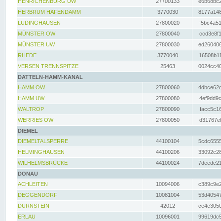
HENRICHENBURG UW
27700133
e6b68bc2
HERBRUM HAFENDAMM
3770030
8177a148
LÜDINGHAUSEN
27800020
f5bc4a51
MÜNSTER OW
27800040
ccd3e8f1
MÜNSTER UW
27800030
ed260406
RHEDE
3770040
16508b11
VERSEN TRENNSPITZE
25463
0024cc40
DATTELN-HAMM-KANAL
HAMM OW
27800060
4dbce62d
HAMM UW
27800080
4ef9dd9c
WALTROP
27800090
facc5c16
WERRIES OW
27800050
d31767ef
DIEMEL
DIEMELTALSPERRE
44100104
5cdc6555
HELMINGHAUSEN
44100206
33092c28
WILHELMSBRÜCKE
44100024
7deedc21
DONAU
ACHLEITEN
10094006
c389c9e2
DEGGENDORF
10081004
53d40547
DÜRNSTEIN
42012
ce4e3050
ERLAU
10096001
99619dc5