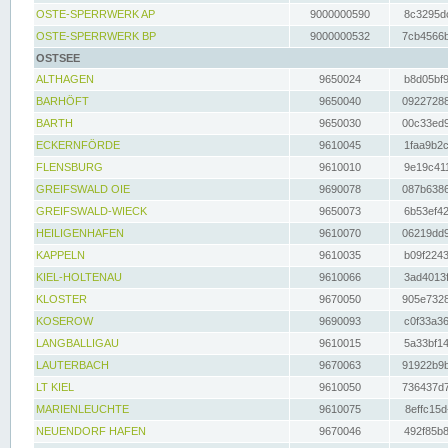
OSTE-SPERRWERK AP
9000000590
8c3295dc
OSTE-SPERRWERK BP
9000000532
7cb4566b
OSTSEE
ALTHAGEN
9650024
b8d05bf9
BARHÖFT
9650040
09227288
BARTH
9650030
00c33ed9
ECKERNFÖRDE
9610045
1faa9b2c
FLENSBURG
9610010
9e19c411
GREIFSWALD OIE
9690078
087b6386
GREIFSWALD-WIECK
9650073
6b53ef42
HEILIGENHAFEN
9610070
06219dd9
KAPPELN
9610035
b09f2243
KIEL-HOLTENAU
9610066
3ad4013f
KLOSTER
9670050
905e7328
KOSEROW
9690093
c0f33a36
LANGBALLIGAU
9610015
5a33bf14
LAUTERBACH
9670063
91922b9b
LT KIEL
9610050
736437d7
MARIENLEUCHTE
9610075
8effc15d
NEUENDORF HAFEN
9670046
492f85b8