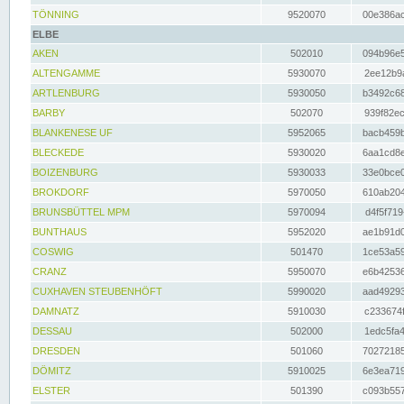
TÖNNING
9520070
00e386ac
ELBE
AKEN
502010
094b96e5
ALTENGAMME
5930070
2ee12b9a
ARTLENBURG
5930050
b3492c68
BARBY
502070
939f82ec
BLANKENESE UF
5952065
bacb459b
BLECKEDE
5930020
6aa1cd8e
BOIZENBURG
5930033
33e0bce0
BROKDORF
5970050
610ab204
BRUNSBÜTTEL MPM
5970094
d4f5f719
BUNTHAUS
5952020
ae1b91d0
COSWIG
501470
1ce53a59
CRANZ
5950070
e6b42536
CUXHAVEN STEUBENHÖFT
5990020
aad49293
DAMNATZ
5910030
c233674f
DESSAU
502000
1edc5fa4
DRESDEN
501060
70272185
DÖMITZ
5910025
6e3ea719
ELSTER
501390
c093b557