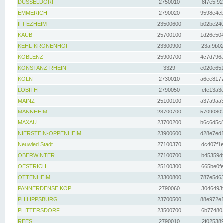
DÜSSELDORF
2750010
8f7e5f92
EMMERICH
2790020
9598e4cb
IFFEZHEIM
23500600
b02be240
KAUB
25700100
1d26e504
KEHL-KRONENHOF
23300900
23af9b02
KOBLENZ
25900700
4c7d796a
KONSTANZ-RHEIN
3329
e020e651
KÖLN
2730010
a6ee8177
LOBITH
2790050
efe13a3d
MAINZ
25100100
a37a9aa3
MANNHEIM
23700700
57090802
MAXAU
23700200
b6c6d5c8
NIERSTEIN-OPPENHEIM
23900600
d28e7ed1
Neuwied Stadt
27100370
dc407f1e
OBERWINTER
27100700
b45359df
OESTRICH
25100300
665be0fe
OTTENHEIM
23300800
787e5d63
PANNERDENSE KOP
2790060
3046493f
PHILIPPSBURG
23700500
88e972e1
PLITTERSDORF
23500700
6b774802
REES
2790010
2f025389