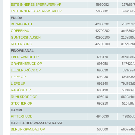
ESTE INNERES SPERRWERK AP
5950082
227b83f7
ESTE INNERES SPERRWERK BP
5950081
5fea1a12
FULDA
BONAFORTH
42900201
23721dfd
GREBENAU
42700202
acd63934
GUNTERSHAUSEN
42900100
213a585d
ROTENBURG
42700100
d1ba62a4
FINOWKANAL
EBERSWALDE OP
693170
3cd46cc7
GRAFENBRÜCK OP
693050
547422fb
LEESENBRÜCK OP
693030
f099ce74
LIEPE OP
693230
6f81b35f
LIEPE UP
693240
79d783d3
RAGÖSE OP
693190
b6bbe4f8
RUHLSDORF OP
693010
6629a4ca
STECHER OP
693210
516fbf8c
HAMME
RITTERHUDE
4940030
f49855d8
HAVEL-ODER-WASSERSTRASSE
BERLIN-SPANDAU OP
580300
e607a4b6