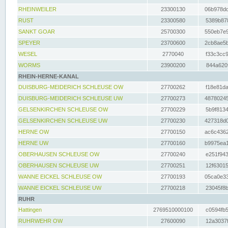
RHEINWEILER
23300130
06b978dd
RUST
23300580
5389b878
SANKT GOAR
25700300
550eb7e9
SPEYER
23700600
2cb8ae5b
WESEL
2770040
f33c3cc9
WORMS
23900200
844a620f
RHEIN-HERNE-KANAL
DUISBURG-MEIDERICH SCHLEUSE OW
27700262
f18e81da
DUISBURG-MEIDERICH SCHLEUSE UW
27700273
48780245
GELSENKIRCHEN SCHLEUSE OW
27700229
5b9f8134
GELSENKIRCHEN SCHLEUSE UW
27700230
427318d0
HERNE OW
27700150
ac6c4362
HERNE UW
27700160
b9975ea1
OBERHAUSEN SCHLEUSE OW
27700240
e251f943
OBERHAUSEN SCHLEUSE UW
27700251
12f63015
WANNE EICKEL SCHLEUSE OW
27700193
05ca0e33
WANNE EICKEL SCHLEUSE UW
27700218
23045f8b
RUHR
Hattingen
2769510000100
c0594fb5
RUHRWEHR OW
27600090
12a3037f