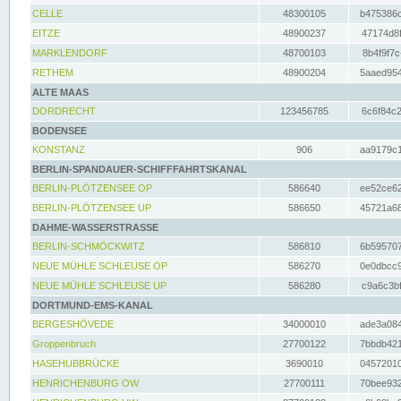
CELLE
48300105
b475386c
EITZE
48900237
47174d8f
MARKLENDORF
48700103
8b4f9f7c
RETHEM
48900204
5aaed954
ALTE MAAS
DORDRECHT
123456785
6c6f84c2
BODENSEE
KONSTANZ
906
aa9179c1
BERLIN-SPANDAUER-SCHIFFFAHRTSKANAL
BERLIN-PLÖTZENSEE OP
586640
ee52ce62
BERLIN-PLÖTZENSEE UP
586650
45721a68
DAHME-WASSERSTRASSE
BERLIN-SCHMÖCKWITZ
586810
6b595707
NEUE MÜHLE SCHLEUSE OP
586270
0e0dbcc9
NEUE MÜHLE SCHLEUSE UP
586280
c9a6c3bf
DORTMUND-EMS-KANAL
BERGESHÖVEDE
34000010
ade3a084
Groppenbruch
27700122
7bbdb421
HASEHUBBRÜCKE
3690010
04572010
HENRICHENBURG OW
27700111
70bee932