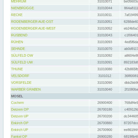
MEHRUM
31010071
be05603a
NIENBRÜGGE
31010044
864a8111
RECKE
31010011
7af19499
RODENBERGER AUE-OST
31010051
6288de60
RODENBERGER AUE-WEST
31010052
eb24b5a3
RUSBEND
31010043
c1f06401
RÜHEN
31010093
4ed5f6da
SEHNDE
31010070
ab0d9117
SÜLFELD OW
31010092
a8604e8f
SÜLFELD UW
31010091
892183d6
THUNE
31010080
42b865fb
VELSDORF
3101012
36f80081
VORSFELDE
31010090
dbb2bb9f
WARBER GRABEN
31010040
2f1080ba
MOSEL
Cochem
26900400
768df4e9
Detzem OP
26700180
c40912fd
Detzem UP
26700200
dc344605
Enkirch OP
26700880
87207dcd
Enkirch UP
26700900
ee861944
Fankel OP
26900280
68198b48