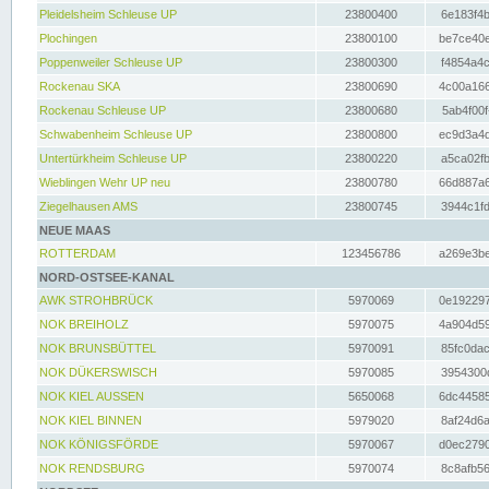
Pleidelsheim Schleuse UP
23800400
6e183f4b
Plochingen
23800100
be7ce40e
Poppenweiler Schleuse UP
23800300
f4854a4c
Rockenau SKA
23800690
4c00a166
Rockenau Schleuse UP
23800680
5ab4f00f
Schwabenheim Schleuse UP
23800800
ec9d3a4d
Untertürkheim Schleuse UP
23800220
a5ca02fb
Wieblingen Wehr UP neu
23800780
66d887a6
Ziegelhausen AMS
23800745
3944c1fd
NEUE MAAS
ROTTERDAM
123456786
a269e3be
NORD-OSTSEE-KANAL
AWK STROHBRÜCK
5970069
0e192297
NOK BREIHOLZ
5970075
4a904d59
NOK BRUNSBÜTTEL
5970091
85fc0dac
NOK DÜKERSWISCH
5970085
3954300d
NOK KIEL AUSSEN
5650068
6dc44585
NOK KIEL BINNEN
5979020
8af24d6a
NOK KÖNIGSFÖRDE
5970067
d0ec2790
NOK RENDSBURG
5970074
8c8afb56