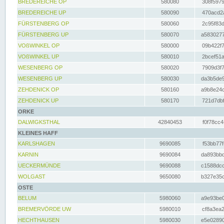
BREDEREICHE OP
580080
308f5979
BREDEREICHE UP
580090
470acd2a
FÜRSTENBERG OP
580060
2c95f83d
FÜRSTENBERG UP
580070
a5830277
VOßWINKEL OP
580000
09b422f7
VOßWINKEL UP
580010
2bcef51a
WESENBERG OP
580020
7909d3f7
WESENBERG UP
580030
da3b5de9
ZEHDENICK OP
580160
a9b8e24c
ZEHDENICK UP
580170
721d7dbf
ORKE
DALWIGKSTHAL
42840453
f0f78cc4
KLEINES HAFF
KARLSHAGEN
9690085
f53bb77f
KARNIN
9690084
da893bbd
UECKERMÜNDE
9690088
c1588dcc
WOLGAST
9650080
b327e35c
OSTE
BELUM
5980060
a9e93be0
BREMERVÖRDE UW
5980010
cf8a3ea2
HECHTHAUSEN
5980030
e5e02890