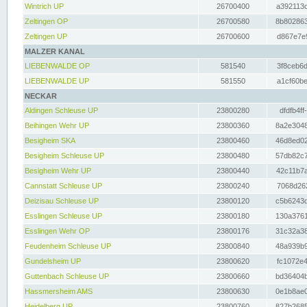
Wintrich UP
26700400
a392113c
Zeltingen OP
26700580
8b802863
Zeltingen UP
26700600
d867e7e9
MALZER KANAL
LIEBENWALDE OP
581540
3f8ceb6d
LIEBENWALDE UP
581550
a1cf60be
NECKAR
Aldingen Schleuse UP
23800280
dfdfb4ff
Beihingen Wehr UP
23800360
8a2e3048
Besigheim SKA
23800460
46d8ed02
Besigheim Schleuse UP
23800480
57db82c7
Besigheim Wehr UP
23800440
42c11b7a
Cannstatt Schleuse UP
23800240
7068d262
Deizisau Schleuse UP
23800120
c5b6243d
Esslingen Schleuse UP
23800180
130a3761
Esslingen Wehr OP
23800176
31c32a38
Feudenheim Schleuse UP
23800840
48a939b9
Gundelsheim UP
23800620
fc1072e4
Guttenbach Schleuse UP
23800660
bd36404b
Hassmersheim AMS
23800630
0e1b8ae0
Heidelberg UP
23800760
827b2685