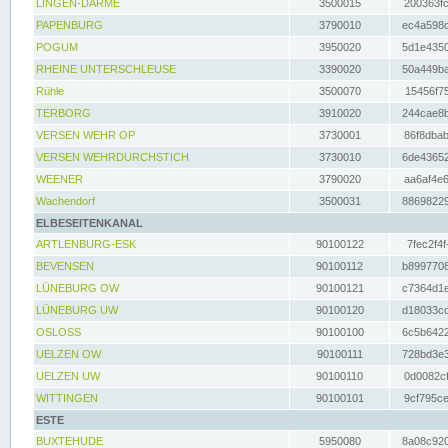
LINGEN-DARME
3500015
200363fc
PAPENBURG
3790010
ec4a598d
POGUM
3950020
5d1e4350
RHEINE UNTERSCHLEUSE
3390020
50a449ba
Rühle
3500070
15456f75
TERBORG
3910020
244cae8b
VERSEN WEHR OP
3730001
86f8dbab
VERSEN WEHRDURCHSTICH
3730010
6de43652
WEENER
3790020
aa6af4e6
Wachendorf
3500031
88698229
ELBESEITENKANAL
ARTLENBURG-ESK
90100122
7fec2f4f
BEVENSEN
90100112
b8997708
LÜNEBURG OW
90100121
c7364d1e
LÜNEBURG UW
90100120
d18033cd
OSLOSS
90100100
6c5b6422
UELZEN OW
90100111
728bd3e3
UELZEN UW
90100110
0d0082cf
WITTINGEN
90100101
9cf795ce
ESTE
BUXTEHUDE
5950080
8a08c920