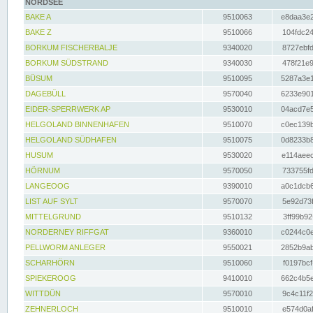
NORDSEE
BAKE A
9510063
e8daa3e2
BAKE Z
9510066
104fdc24
BORKUM FISCHERBALJE
9340020
8727ebfd
BORKUM SÜDSTRAND
9340030
478f21e9
BÜSUM
9510095
5287a3e1
DAGEBÜLL
9570040
6233e901
EIDER-SPERRWERK AP
9530010
04acd7e5
HELGOLAND BINNENHAFEN
9510070
c0ec139b
HELGOLAND SÜDHAFEN
9510075
0d8233b8
HUSUM
9530020
e114aeec
HÖRNUM
9570050
733755fd
LANGEOOG
9390010
a0c1dcb6
LIST AUF SYLT
9570070
5e92d73f
MITTELGRUND
9510132
3ff99b92
NORDERNEY RIFFGAT
9360010
c0244c0e
PELLWORM ANLEGER
9550021
2852b9ab
SCHARHÖRN
9510060
f0197bcf
SPIEKEROOG
9410010
662c4b5e
WITTDÜN
9570010
9c4c11f2
ZEHNERLOCH
9510010
e574d0af