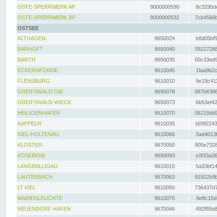
OSTE-SPERRWERK AP
9000000590
8c3295dc
OSTE-SPERRWERK BP
9000000532
7cb4566b
OSTSEE
ALTHAGEN
9650024
b8d05bf9
BARHÖFT
9650040
09227288
BARTH
9650030
00c33ed9
ECKERNFÖRDE
9610045
1faa9b2c
FLENSBURG
9610010
9e19c411
GREIFSWALD OIE
9690078
087b6386
GREIFSWALD-WIECK
9650073
6b53ef42
HEILIGENHAFEN
9610070
06219dd9
KAPPELN
9610035
b09f2243
KIEL-HOLTENAU
9610066
3ad4013f
KLOSTER
9670050
905e7328
KOSEROW
9690093
c0f33a36
LANGBALLIGAU
9610015
5a33bf14
LAUTERBACH
9670063
91922b9b
LT KIEL
9610050
736437d7
MARIENLEUCHTE
9610075
8effc15d
NEUENDORF HAFEN
9670046
492f85b8