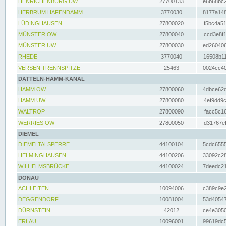
HENRICHENBURG UW
27700133
e6b68bc2
HERBRUM HAFENDAMM
3770030
8177a148
LÜDINGHAUSEN
27800020
f5bc4a51
MÜNSTER OW
27800040
ccd3e8f1
MÜNSTER UW
27800030
ed260406
RHEDE
3770040
16508b11
VERSEN TRENNSPITZE
25463
0024cc40
DATTELN-HAMM-KANAL
HAMM OW
27800060
4dbce62d
HAMM UW
27800080
4ef9dd9c
WALTROP
27800090
facc5c16
WERRIES OW
27800050
d31767ef
DIEMEL
DIEMELTALSPERRE
44100104
5cdc6555
HELMINGHAUSEN
44100206
33092c28
WILHELMSBRÜCKE
44100024
7deedc21
DONAU
ACHLEITEN
10094006
c389c9e2
DEGGENDORF
10081004
53d40547
DÜRNSTEIN
42012
ce4e3050
ERLAU
10096001
99619dc5