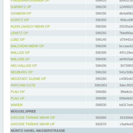
FINDENWIRUNSHIER OP
596410
a5902c55
GARWITZ UP
596230
12499527
GRABOW OP
596330
db4a69b2
GÜRITZ OP
596350
956ce5ff
KLEIN LAASCH WEHR OP
596300
25530a3e
LEWITZ OP
596250
7bbd90ad
LÜBZ OP
596140
d75442cf
MALCHOW WEHR OP
596200
bccaacb3
MALLISS OP
596390
497c29ee
MALLISS UP
596400
a64918a6
NEU KALLISS OP
596430
30739ff3
NEUBURG OP
596160
541c508a
NEUSTADT GLEWE OP
596280
c4381eb3
PARCHIM GÜTE
5961801
3dec3921
PLAU OP
596080
3ffddb2c
PLAU UP
596090
506e6b03
WAREN
596030
bd317edd
MÜGGELSPREE
GROSSE TRÄNKE WEHR OP
582660
81630fdd
GROSSE TRÄNKE WEHR UP
582670
cfad4ee5
MÜRITZ-HAVEL-WASSERSTRASSE