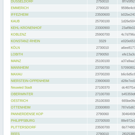
DÜSSELDORF
2750010
8f7e5f92
EMMERICH
2790020
9598e4cb
IFFEZHEIM
23500600
b02be240
KAUB
25700100
1d26e504
KEHL-KRONENHOF
23300900
23af9b02
KOBLENZ
25900700
4c7d796a
KONSTANZ-RHEIN
3329
e020e651
KÖLN
2730010
a6ee8177
LOBITH
2790050
efe13a3d
MAINZ
25100100
a37a9aa3
MANNHEIM
23700700
57090802
MAXAU
23700200
b6c6d5c8
NIERSTEIN-OPPENHEIM
23900600
d28e7ed1
Neuwied Stadt
27100370
dc407f1e
OBERWINTER
27100700
b45359df
OESTRICH
25100300
665be0fe
OTTENHEIM
23300800
787e5d63
PANNERDENSE KOP
2790060
3046493f
PHILIPPSBURG
23700500
88e972e1
PLITTERSDORF
23500700
6b774802
REES
2790010
2f025389