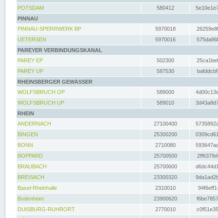
POTSDAM
580412
5e10e1e7
PINNAU
PINNAU-SPERRWERK BP
5970018
26259e8f
UETERSEN
5970016
575da86f
PAREYER VERBINDUNGSKANAL
PAREY EP
502300
25ca1bef
PAREY UP
587530
bafddcbf
RHEINSBERGER GEWÄSSER
WOLFSBRUCH OP
589000
4d00c13e
WOLFSBRUCH UP
589010
3d43a8d7
RHEIN
ANDERNACH
27100400
5735892a
BINGEN
25300200
0309cd61
BONN
2710080
593647aa
BOPPARD
25700500
2ff6379d
BRAUBACH
25700600
d6dc44d1
BREISACH
23300320
9da1ad2b
Basel-Rheinhalle
2310010
94f6eff1
Bodenheim
23900620
f6be7857
DUISBURG-RUHRORT
2770010
c0f51e35