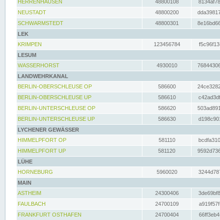
HERRENHAUSEN
48800108
8134af78
NEUSTADT
48800200
dda39817
SCHWARMSTEDT
48800301
8e16bd66
LEK
KRIMPEN
123456784
f5c96f13
LESUM
WASSERHORST
4930010
76844306
LANDWEHRKANAL
BERLIN-OBERSCHLEUSE OP
586600
24ce3282
BERLIN-OBERSCHLEUSE UP
586610
c42ad3df
BERLIN-UNTERSCHLEUSE OP
586620
503ad891
BERLIN-UNTERSCHLEUSE UP
586630
d198c901
LYCHENER GEWÄSSER
HIMMELPFORT OP
581110
bcdfa310
HIMMELPFORT UP
581120
9592d736
LÜHE
HORNEBURG
5960020
3244d787
MAIN
ASTHEIM
24300406
3de69bf8
FAULBACH
24700109
a919f57f
FRANKFURT OSTHAFEN
24700404
66ff3eb4