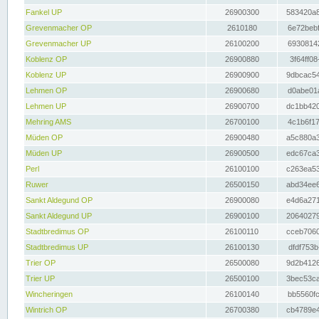
Fankel UP
26900300
583420a8
Grevenmacher OP
2610180
6e72bebf
Grevenmacher UP
26100200
69308142
Koblenz OP
26900880
3f64ff08
Koblenz UP
26900900
9dbcac54
Lehmen OP
26900680
d0abe01a
Lehmen UP
26900700
dc1bb420
Mehring AMS
26700100
4c1b6f17
Müden OP
26900480
a5c880a3
Müden UP
26900500
edc67ca3
Perl
26100100
c263ea53
Ruwer
26500150
abd34ee6
Sankt Aldegund OP
26900080
e4d6a271
Sankt Aldegund UP
26900100
20640279
Stadtbredimus OP
26100110
cceb7060
Stadtbredimus UP
26100130
dfdf753b
Trier OP
26500080
9d2b4126
Trier UP
26500100
3bec53ca
Wincheringen
26100140
bb5560fc
Wintrich OP
26700380
cb4789e4