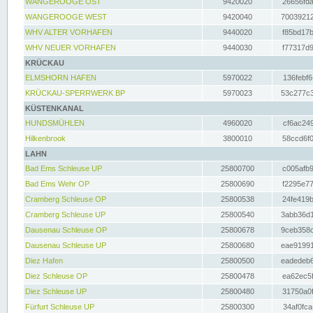
WANGEROOGE OST
9420020
26656fda
WANGEROOGE WEST
9420040
70039212
WHV ALTER VORHAFEN
9440020
f85bd17b
WHV NEUER VORHAFEN
9440030
f77317d9
KRÜCKAU
ELMSHORN HAFEN
5970022
136febf6
KRÜCKAU-SPERRWERK BP
5970023
53c277c3
KÜSTENKANAL
HUNDSMÜHLEN
4960020
cf6ac249
Hilkenbrook
3800010
58ccd6f0
LAHN
Bad Ems Schleuse UP
25800700
c005afb9
Bad Ems Wehr OP
25800690
f2295e77
Cramberg Schleuse OP
25800538
24fe419b
Cramberg Schleuse UP
25800540
3abb36d1
Dausenau Schleuse OP
25800678
9ceb358c
Dausenau Schleuse UP
25800680
eae91991
Diez Hafen
25800500
eadedeb6
Diez Schleuse OP
25800478
ea62ec5f
Diez Schleuse UP
25800480
31750a0f
Fürfurt Schleuse UP
25800300
34af0fca