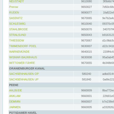
NEUSTADT
9610080
3f0b6b74
Prerow
9650027
7d50c68c
RUDEN
9690077
1fa822e6
SASSNITZ
9670065
9e7b2a4d
SCHLESWIG
9610040
09370c05
STAHLBRODE
9650070
340707f4
STRALSUND
9650043
b9163121
THIESSOW
9670067
d1c9bb3c
TIMMENDORF POEL
9630007
d22c341b
WARNEMÜNDE
9640015
220ff4c6
WISMAR-BAUMHAUS
9630008
95a0ab45
WITTOWER FÄHRE
9670055
4b348b56
ORANIENBURGER KANAL
SACHSENHAUSEN OP
580240
adbd3144
SACHSENHAUSEN UP
581840
0a6fe221
PEENE
AALBUDE
9660009
8ba772ed
ANKLAM
9660001
22fd01e0
DEMMIN
9660007
b7e238e8
JARMEN
9660005
a3328262
POTSDAMER HAVEL