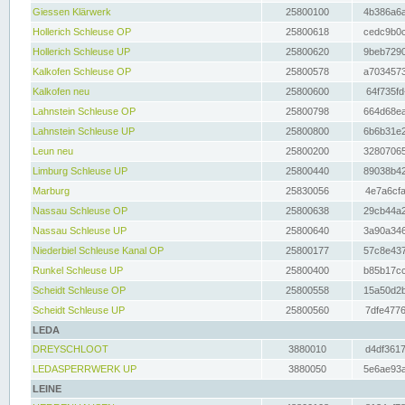
Giessen Klärwerk
25800100
4b386a6a
Hollerich Schleuse OP
25800618
cedc9b0c
Hollerich Schleuse UP
25800620
9beb7290
Kalkofen Schleuse OP
25800578
a7034573
Kalkofen neu
25800600
64f735fd
Lahnstein Schleuse OP
25800798
664d68ea
Lahnstein Schleuse UP
25800800
6b6b31e2
Leun neu
25800200
32807065
Limburg Schleuse UP
25800440
89038b42
Marburg
25830056
4e7a6cfa
Nassau Schleuse OP
25800638
29cb44a2
Nassau Schleuse UP
25800640
3a90a346
Niederbiel Schleuse Kanal OP
25800177
57c8e437
Runkel Schleuse UP
25800400
b85b17cc
Scheidt Schleuse OP
25800558
15a50d2b
Scheidt Schleuse UP
25800560
7dfe4776
LEDA
DREYSCHLOOT
3880010
d4df3617
LEDASPERRWERK UP
3880050
5e6ae93a
LEINE