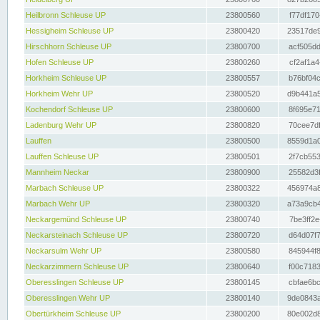
Heilbronn Schleuse UP
23800560
f77df170
Hessigheim Schleuse UP
23800420
23517de9
Hirschhorn Schleuse UP
23800700
acf505dd
Hofen Schleuse UP
23800260
cf2af1a4
Horkheim Schleuse UP
23800557
b76bf04c
Horkheim Wehr UP
23800520
d9b441a5
Kochendorf Schleuse UP
23800600
8f695e71
Ladenburg Wehr UP
23800820
70cee7df
Lauffen
23800500
8559d1a0
Lauffen Schleuse UP
23800501
2f7cb553
Mannheim Neckar
23800900
25582d3f
Marbach Schleuse UP
23800322
456974a8
Marbach Wehr UP
23800320
a73a9cb4
Neckargemünd Schleuse UP
23800740
7be3ff2e
Neckarsteinach Schleuse UP
23800720
d64d07f7
Neckarsulm Wehr UP
23800580
845944f8
Neckarzimmern Schleuse UP
23800640
f00c7183
Oberesslingen Schleuse UP
23800145
cbfae6bc
Oberesslingen Wehr UP
23800140
9de0843a
Obertürkheim Schleuse UP
23800200
80e002d8