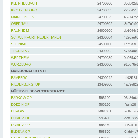
KLEINHEUBACH
24700200
355b02d2
KROTZENBURG
24700335
27eed51b
MAINFLINGEN
24700325
4627475d
OBERNAU
24700302
3c7cfb10
RAUNHEIM
24900108
db1684c1
SCHWEINFURT NEUER HAFEN
24300304
42ecae60
STEINBACH
24500100
1ed983c3
TRUNSTADT
24300202
a77aad00
WERTHEIM
24709089
0e065a22
WÜRZBURG
24300600
915d76e1
MAIN-DONAU-KANAL
BAMBERG
24300042
ff02f181
RIEDENBURG_UP
13409200
4a69e82e
MÜRITZ-ELDE-WASSERSTRASSE
BARKOW OP
596100
06d86c6b
BOBZIN OP
596120
faefa284
BUROW
5961601
a68cf527
DÖMITZ OP
596450
ec8188ee
DÖMITZ UP
596460
ad3a51da
ELDENA OP
596370
0fab94c7