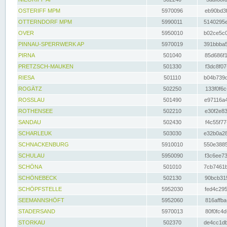
OSTERIFF MPM
5970096
eb90bd3f
OTTERNDORF MPM
5990011
5140295e
OVER
5950010
b02ce5c0
PINNAU-SPERRWERK AP
5970019
391bbba5
PIRNA
501040
85d686f1
PRETZSCH-MAUKEN
501330
f3dc8f07
RIESA
501110
b04b739d
ROGÄTZ
502250
133f0f6c
ROSSLAU
501490
e97116a4
ROTHENSEE
502210
e30f2e83
SANDAU
502430
f4c55f77
SCHARLEUK
503030
e32b0a28
SCHNACKENBURG
5910010
550e3885
SCHULAU
5950090
f3c6ee73
SCHÖNA
501010
7cb7461b
SCHÖNEBECK
502130
90bcb315
SCHÖPFSTELLE
5952030
fed4c295
SEEMANNSHÖFT
5952060
816affba
STADERSAND
5970013
80f0fc4d
STORKAU
502370
de4cc1db