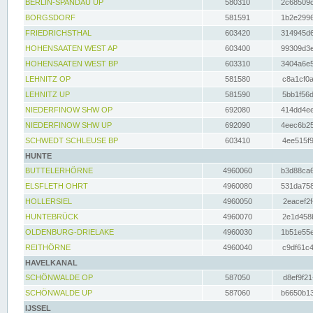
BERLIN-SPANDAU UP
580310
2c68509c
BORGSDORF
581591
1b2e2996
FRIEDRICHSTHAL
603420
314945d6
HOHENSAATEN WEST AP
603400
99309d3e
HOHENSAATEN WEST BP
603310
3404a6e5
LEHNITZ OP
581580
c8a1cf0a
LEHNITZ UP
581590
5bb1f56d
NIEDERFINOW SHW OP
692080
414dd4ee
NIEDERFINOW SHW UP
692090
4eec6b25
SCHWEDT SCHLEUSE BP
603410
4ee515f9
HUNTE
BUTTELERHÖRNE
4960060
b3d88ca6
ELSFLETH OHRT
4960080
531da758
HOLLERSIEL
4960050
2eacef2f
HUNTEBRÜCK
4960070
2e1d458b
OLDENBURG-DRIELAKE
4960030
1b51e55e
REITHÖRNE
4960040
c9df61c4
HAVELKANAL
SCHÖNWALDE OP
587050
d8ef9f21
SCHÖNWALDE UP
587060
b6650b13
IJSSEL