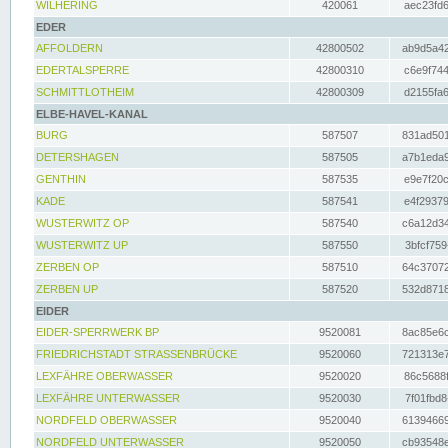
WILHERING
420061
aec23fd6
EDER
AFFOLDERN
42800502
ab9d5a42
EDERTALSPERRE
42800310
c6e9f744
SCHMITTLOTHEIM
42800309
d2155fa6
ELBE-HAVEL-KANAL
BURG
587507
831ad501
DETERSHAGEN
587505
a7b1eda9
GENTHIN
587535
e9e7f20c
KADE
587541
e4f29379
WUSTERWITZ OP
587540
c6a12d34
WUSTERWITZ UP
587550
3bfcf759
ZERBEN OP
587510
64c37072
ZERBEN UP
587520
532d8718
EIDER
EIDER-SPERRWERK BP
9520081
8ac85e6c
FRIEDRICHSTADT STRASSENBRÜCKE
9520060
721313e7
LEXFÄHRE OBERWASSER
9520020
86c5688f
LEXFÄHRE UNTERWASSER
9520030
7f01fbd8
NORDFELD OBERWASSER
9520040
61394669
NORDFELD UNTERWASSER
9520050
cb93548e