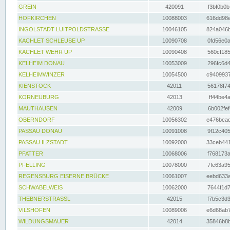
GREIN
420091
f3bf0b0b
HOFKIRCHEN
10088003
616dd98e
INGOLSTADT LUITPOLDSTRASSE
10046105
824a046b
KACHLET SCHLEUSE UP
10090708
0fd56e0a
KACHLET WEHR UP
10090408
560cf185
KELHEIM DONAU
10053009
296fc6d4
KELHEIMWINZER
10054500
c9409937
KIENSTOCK
42011
56178f74
KORNEUBURG
42013
ff44be4a
MAUTHAUSEN
42009
6b002fef
OBERNDORF
10056302
e476bcad
PASSAU DONAU
10091008
9f12c405
PASSAU ILZSTADT
10092000
33ceb441
PFATTER
10068006
f768173a
PFELLING
10078000
7fe63a95
REGENSBURG EISERNE BRÜCKE
10061007
eebd633a
SCHWABELWEIS
10062000
7644f1d7
THEBNERSTRASSL
42015
f7b5c3d3
VILSHOFEN
10089006
e6d68ab7
WILDUNGSMAUER
42014
35846b8b