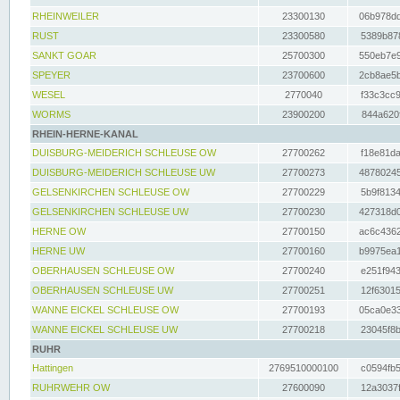
RHEINWEILER
23300130
06b978dd
RUST
23300580
5389b878
SANKT GOAR
25700300
550eb7e9
SPEYER
23700600
2cb8ae5b
WESEL
2770040
f33c3cc9
WORMS
23900200
844a620f
RHEIN-HERNE-KANAL
DUISBURG-MEIDERICH SCHLEUSE OW
27700262
f18e81da
DUISBURG-MEIDERICH SCHLEUSE UW
27700273
48780245
GELSENKIRCHEN SCHLEUSE OW
27700229
5b9f8134
GELSENKIRCHEN SCHLEUSE UW
27700230
427318d0
HERNE OW
27700150
ac6c4362
HERNE UW
27700160
b9975ea1
OBERHAUSEN SCHLEUSE OW
27700240
e251f943
OBERHAUSEN SCHLEUSE UW
27700251
12f63015
WANNE EICKEL SCHLEUSE OW
27700193
05ca0e33
WANNE EICKEL SCHLEUSE UW
27700218
23045f8b
RUHR
Hattingen
2769510000100
c0594fb5
RUHRWEHR OW
27600090
12a3037f