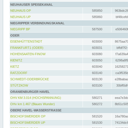
NEUHAUSER SPEISEKANAL
NEUHAUS OP
585850
963bdc26
NEUHAUS UP
585860
bf48cefd
NIEGRIPPER VERBINDUNGSKANAL
NIEGRIPP BP
587500
e506460f
ODER
EISENHÜTTENSTADT
603000
8675aa70
FRANKFURT1 (ODER)
603031
bffdf7f2
HOHENSAATEN-FINOW
603080
f7a639a4
KIENITZ
603050
6298a8f9
KIETZ
603040
16258271
RATZDORF
603140
ca3f535b
SCHWEDT-ODERBRÜCKE
603130
e28babaa
STÜTZKOW
603100
30bff0df
ORANIENBURGER HAVEL
OHV KM 3.014 (HOCHSPANNUNG)
580271
eea7e3dc
OHv km 1.467 (Blaues Wunder)
580272
8b51c505
OBERE HAVEL-WASSERSTRASSE
BISCHOFSWERDER OP
581520
16a780aa
BISCHOFSWERDER UP
581530
74134dc6