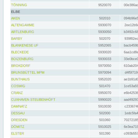
TÖNNING
9520070
00e386ac
ELBE
AKEN
502010
094b96e5
ALTENGAMME
5930070
2ee12b9a
ARTLENBURG
5930050
b3492c68
BARBY
502070
939f82ec
BLANKENESE UF
5952065
bacb459b
BLECKEDE
5930020
6aa1cd8e
BOIZENBURG
5930033
33e0bce0
BROKDORF
5970050
610ab204
BRUNSBÜTTEL MPM
5970094
d4f5f719
BUNTHAUS
5952020
ae1b91d0
COSWIG
501470
1ce53a59
CRANZ
5950070
e6b42536
CUXHAVEN STEUBENHÖFT
5990020
aad49293
DAMNATZ
5910030
c233674f
DESSAU
502000
1edc5fa4
DRESDEN
501060
70272185
DÖMITZ
5910025
6e3ea719
ELSTER
501390
c093b557