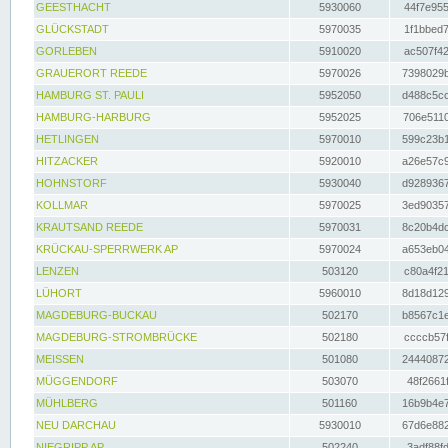
GEESTHACHT
5930060
44f7e955
GLÜCKSTADT
5970035
1f1bbed7
GORLEBEN
5910020
ac507f42
GRAUERORT REEDE
5970026
7398029b
HAMBURG ST. PAULI
5952050
d488c5cc
HAMBURG-HARBURG
5952025
706e5110
HETLINGEN
5970010
599c23b1
HITZACKER
5920010
a26e57c9
HOHNSTORF
5930040
d9289367
KOLLMAR
5970025
3ed90357
KRAUTSAND REEDE
5970031
8c20b4dc
KRÜCKAU-SPERRWERK AP
5970024
a653eb04
LENZEN
503120
c80a4f21
LÜHORT
5960010
8d18d129
MAGDEBURG-BUCKAU
502170
b8567c1e
MAGDEBURG-STROMBRÜCKE
502180
ccccb57f
MEISSEN
501080
24440872
MÜGGENDORF
503070
48f2661f
MÜHLBERG
501160
16b9b4e7
NEU DARCHAU
5930010
67d6e882
NIEGRIPP AP
502240
3adf88fd