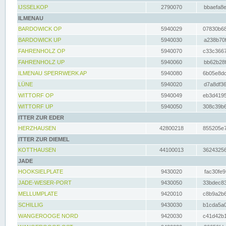
IJSSELKOP
2790070
bbaefa8e
ILMENAU
BARDOWICK OP
5940029
07830b68
BARDOWICK UP
5940030
a238b70f
FAHRENHOLZ OP
5940070
c33c3667
FAHRENHOLZ UP
5940060
bb62b28f
ILMENAU SPERRWERK AP
5940080
6b05e8dc
LÜNE
5940020
d7a8df36
WITTORF OP
5940049
eb3d4195
WITTORF UP
5940050
308c39b6
ITTER ZUR EDER
HERZHAUSEN
42800218
855205e7
ITTER ZUR DIEMEL
KOTTHAUSEN
44100013
36243256
JADE
HOOKSIELPLATE
9430020
fac30fe9
JADE-WESER-PORT
9430050
33bdec83
MELLUMPLATE
9420010
c8b9a2b6
SCHILLIG
9430030
b1cda5a0
WANGEROOGE NORD
9420030
c41d42b1