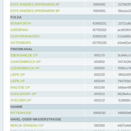
ESTE INNERES SPERRWERK AP
5950082
227b83f7
ESTE INNERES SPERRWERK BP
5950081
5fea1a12
FULDA
BONAFORTH
42900201
23721dfd
GREBENAU
42700202
acd63934
GUNTERSHAUSEN
42900100
213a585d
ROTENBURG
42700100
d1ba62a4
FINOWKANAL
EBERSWALDE OP
693170
3cd46cc7
GRAFENBRÜCK OP
693050
547422fb
LEESENBRÜCK OP
693030
f099ce74
LIEPE OP
693230
6f81b35f
LIEPE UP
693240
79d783d3
RAGÖSE OP
693190
b6bbe4f8
RUHLSDORF OP
693010
6629a4ca
STECHER OP
693210
516fbf8c
HAMME
RITTERHUDE
4940030
f49855d8
HAVEL-ODER-WASSERSTRASSE
BERLIN-SPANDAU OP
580300
e607a4b6