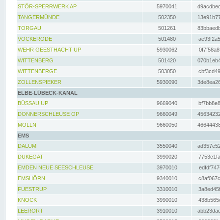
STÖR-SPERRWERK AP
5970041
d9acdbec
TANGERMÜNDE
502350
13e91b77
TORGAU
501261
83bbaedb
VOCKERODE
501480
ae93f2a5
WEHR GEESTHACHT UP
5930062
0f7f58a8
WITTENBERG
501420
070b1eb4
WITTENBERGE
503050
cbf3cd49
ZOLLENSPIEKER
5930090
3de8ea26
ELBE-LÜBECK-KANAL
BÜSSAU UP
9669040
bf7bb8e8
DONNERSCHLEUSE OP
9660049
45634232
MÖLLN
9660050
46644438
EMS
DALUM
3550040
ad357e52
DUKEGAT
3990020
7753c1fa
EMDEN NEUE SEESCHLEUSE
3970010
edfdf747
EMSHÖRN
9340010
c8af067c
FUESTRUP
3310010
3a8ed45f
KNOCK
3990010
438b565e
LEERORT
3910010
abb23dad