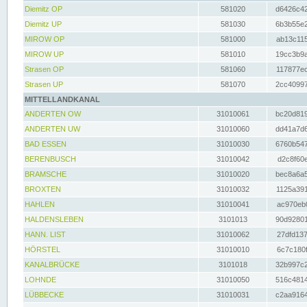
Diemitz OP
581020
d6426c42
Diemitz UP
581030
6b3b55e2
MIROW OP
581000
ab13c115
MIROW UP
581010
19cc3b9a
Strasen OP
581060
117877ec
Strasen UP
581070
2cc40997
MITTELLANDKANAL
ANDERTEN OW
31010061
bc20d819
ANDERTEN UW
31010060
dd41a7d6
BAD ESSEN
31010030
6760b547
BERENBUSCH
31010042
d2c8f60e
BRAMSCHE
31010020
bec8a6a5
BROXTEN
31010032
1125a391
HAHLEN
31010041
ac970eb0
HALDENSLEBEN
3101013
90d92801
HANN. LIST
31010062
27dfd137
HÖRSTEL
31010010
6c7c180f
KANALBRÜCKE
3101018
32b997c2
LOHNDE
31010050
516c4814
LÜBBECKE
31010031
c2aa9164