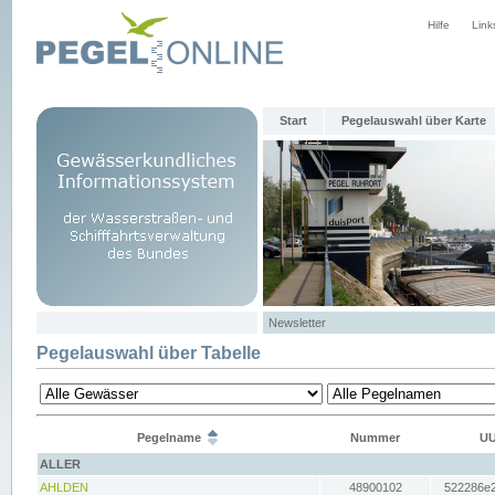
Hilfe
Link
Start
Pegelauswahl über Karte
Newsletter
Pegelauswahl über Tabelle
Pegelname
Nummer
UU
ALLER
AHLDEN
48900102
522286e2