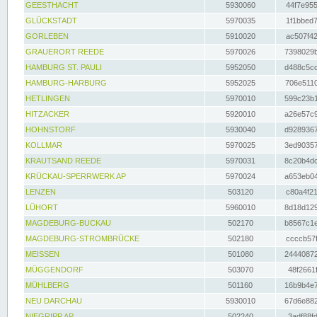
GEESTHACHT
5930060
44f7e955
GLÜCKSTADT
5970035
1f1bbed7
GORLEBEN
5910020
ac507f42
GRAUERORT REEDE
5970026
7398029b
HAMBURG ST. PAULI
5952050
d488c5cc
HAMBURG-HARBURG
5952025
706e5110
HETLINGEN
5970010
599c23b1
HITZACKER
5920010
a26e57c9
HOHNSTORF
5930040
d9289367
KOLLMAR
5970025
3ed90357
KRAUTSAND REEDE
5970031
8c20b4dc
KRÜCKAU-SPERRWERK AP
5970024
a653eb04
LENZEN
503120
c80a4f21
LÜHORT
5960010
8d18d129
MAGDEBURG-BUCKAU
502170
b8567c1e
MAGDEBURG-STROMBRÜCKE
502180
ccccb57f
MEISSEN
501080
24440872
MÜGGENDORF
503070
48f2661f
MÜHLBERG
501160
16b9b4e7
NEU DARCHAU
5930010
67d6e882
NIEGRIPP AP
502240
3adf88fd