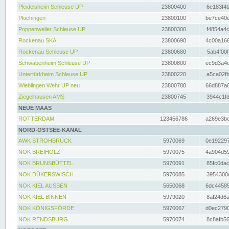
Pleidelsheim Schleuse UP
23800400
6e183f4b
Plochingen
23800100
be7ce40e
Poppenweiler Schleuse UP
23800300
f4854a4c
Rockenau SKA
23800690
4c00a166
Rockenau Schleuse UP
23800680
5ab4f00f
Schwabenheim Schleuse UP
23800800
ec9d3a4d
Untertürkheim Schleuse UP
23800220
a5ca02fb
Wieblingen Wehr UP neu
23800780
66d887a6
Ziegelhausen AMS
23800745
3944c1fd
NEUE MAAS
ROTTERDAM
123456786
a269e3be
NORD-OSTSEE-KANAL
AWK STROHBRÜCK
5970069
0e192297
NOK BREIHOLZ
5970075
4a904d59
NOK BRUNSBÜTTEL
5970091
85fc0dac
NOK DÜKERSWISCH
5970085
3954300d
NOK KIEL AUSSEN
5650068
6dc44585
NOK KIEL BINNEN
5979020
8af24d6a
NOK KÖNIGSFÖRDE
5970067
d0ec2790
NOK RENDSBURG
5970074
8c8afb56