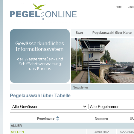
Hilfe
Link
Start
Pegelauswahl über Karte
Newsletter
Pegelauswahl über Tabelle
Pegelname
Nummer
UU
ALLER
AHLDEN
48900102
522286e2