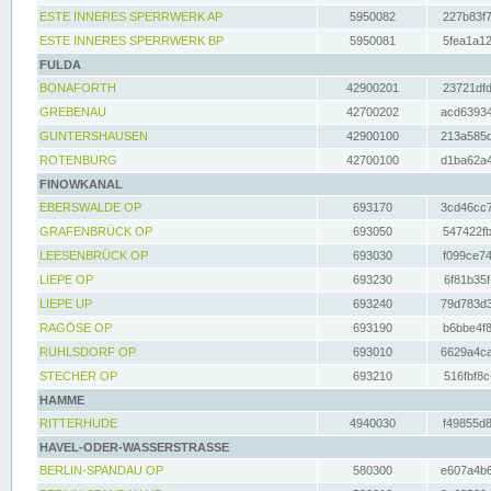
ESTE INNERES SPERRWERK AP
5950082
227b83f7
ESTE INNERES SPERRWERK BP
5950081
5fea1a12
FULDA
BONAFORTH
42900201
23721dfd
GREBENAU
42700202
acd63934
GUNTERSHAUSEN
42900100
213a585d
ROTENBURG
42700100
d1ba62a4
FINOWKANAL
EBERSWALDE OP
693170
3cd46cc7
GRAFENBRÜCK OP
693050
547422fb
LEESENBRÜCK OP
693030
f099ce74
LIEPE OP
693230
6f81b35f
LIEPE UP
693240
79d783d3
RAGÖSE OP
693190
b6bbe4f8
RUHLSDORF OP
693010
6629a4ca
STECHER OP
693210
516fbf8c
HAMME
RITTERHUDE
4940030
f49855d8
HAVEL-ODER-WASSERSTRASSE
BERLIN-SPANDAU OP
580300
e607a4b6