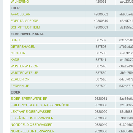
WILHERING
420061
aec23fd6
EDER
AFFOLDERN
42800502
ab9d5a42
EDERTALSPERRE
42800310
c6e9f744
SCHMITTLOTHEIM
42800309
d2155fa6
ELBE-HAVEL-KANAL
BURG
587507
831ad501
DETERSHAGEN
587505
a7b1eda9
GENTHIN
587535
e9e7f20c
KADE
587541
e4f29379
WUSTERWITZ OP
587540
c6a12d34
WUSTERWITZ UP
587550
3bfcf759
ZERBEN OP
587510
64c37072
ZERBEN UP
587520
532d8718
EIDER
EIDER-SPERRWERK BP
9520081
8ac85e6c
FRIEDRICHSTADT STRASSENBRÜCKE
9520060
721313e7
LEXFÄHRE OBERWASSER
9520020
86c5688f
LEXFÄHRE UNTERWASSER
9520030
7f01fbd8
NORDFELD OBERWASSER
9520040
61394669
NORDFELD UNTERWASSER
9520050
cb93548e