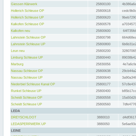
Giessen Klärwerk
25800100
4b386a6a
Hollerich Schleuse OP
25800618
cedc9b0c
Hollerich Schleuse UP
25800620
9beb7290
Kalkofen Schleuse OP
25800578
a7034573
Kalkofen neu
25800600
64f735fd
Lahnstein Schleuse OP
25800798
664d68ea
Lahnstein Schleuse UP
25800800
6b6b31e2
Leun neu
25800200
32807065
Limburg Schleuse UP
25800440
89038b42
Marburg
25830056
4e7a6cfa
Nassau Schleuse OP
25800638
29cb44a2
Nassau Schleuse UP
25800640
3a90a346
Niederbiel Schleuse Kanal OP
25800177
57c8e437
Runkel Schleuse UP
25800400
b85b17cc
Scheidt Schleuse OP
25800558
15a50d2b
Scheidt Schleuse UP
25800560
7dfe4776
LEDA
DREYSCHLOOT
3880010
d4df3617
LEDASPERRWERK UP
3880050
5e6ae93a
LEINE