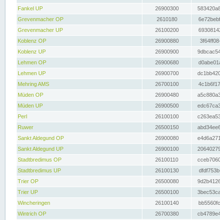
Fankel UP
26900300
583420a8
Grevenmacher OP
2610180
6e72bebf
Grevenmacher UP
26100200
69308142
Koblenz OP
26900880
3f64ff08
Koblenz UP
26900900
9dbcac54
Lehmen OP
26900680
d0abe01a
Lehmen UP
26900700
dc1bb420
Mehring AMS
26700100
4c1b6f17
Müden OP
26900480
a5c880a3
Müden UP
26900500
edc67ca3
Perl
26100100
c263ea53
Ruwer
26500150
abd34ee6
Sankt Aldegund OP
26900080
e4d6a271
Sankt Aldegund UP
26900100
20640279
Stadtbredimus OP
26100110
cceb7060
Stadtbredimus UP
26100130
dfdf753b
Trier OP
26500080
9d2b4126
Trier UP
26500100
3bec53ca
Wincheringen
26100140
bb5560fc
Wintrich OP
26700380
cb4789e4