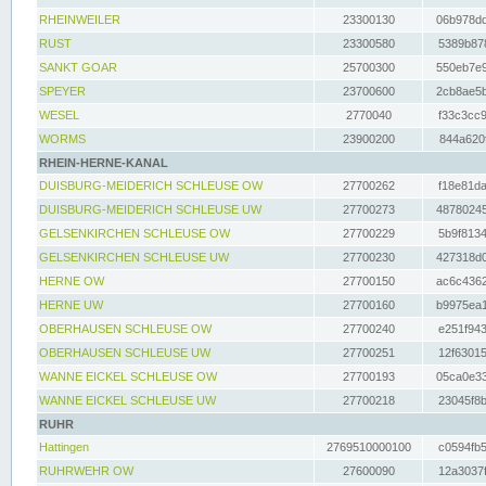
RHEINWEILER
23300130
06b978dd
RUST
23300580
5389b878
SANKT GOAR
25700300
550eb7e9
SPEYER
23700600
2cb8ae5b
WESEL
2770040
f33c3cc9
WORMS
23900200
844a620f
RHEIN-HERNE-KANAL
DUISBURG-MEIDERICH SCHLEUSE OW
27700262
f18e81da
DUISBURG-MEIDERICH SCHLEUSE UW
27700273
48780245
GELSENKIRCHEN SCHLEUSE OW
27700229
5b9f8134
GELSENKIRCHEN SCHLEUSE UW
27700230
427318d0
HERNE OW
27700150
ac6c4362
HERNE UW
27700160
b9975ea1
OBERHAUSEN SCHLEUSE OW
27700240
e251f943
OBERHAUSEN SCHLEUSE UW
27700251
12f63015
WANNE EICKEL SCHLEUSE OW
27700193
05ca0e33
WANNE EICKEL SCHLEUSE UW
27700218
23045f8b
RUHR
Hattingen
2769510000100
c0594fb5
RUHRWEHR OW
27600090
12a3037f