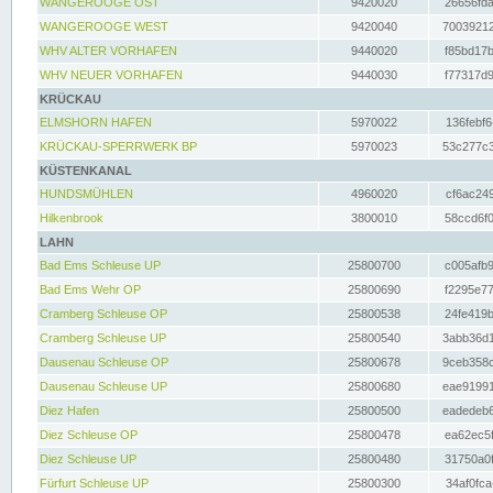
WANGEROOGE OST
9420020
26656fda
WANGEROOGE WEST
9420040
70039212
WHV ALTER VORHAFEN
9440020
f85bd17b
WHV NEUER VORHAFEN
9440030
f77317d9
KRÜCKAU
ELMSHORN HAFEN
5970022
136febf6
KRÜCKAU-SPERRWERK BP
5970023
53c277c3
KÜSTENKANAL
HUNDSMÜHLEN
4960020
cf6ac249
Hilkenbrook
3800010
58ccd6f0
LAHN
Bad Ems Schleuse UP
25800700
c005afb9
Bad Ems Wehr OP
25800690
f2295e77
Cramberg Schleuse OP
25800538
24fe419b
Cramberg Schleuse UP
25800540
3abb36d1
Dausenau Schleuse OP
25800678
9ceb358c
Dausenau Schleuse UP
25800680
eae91991
Diez Hafen
25800500
eadedeb6
Diez Schleuse OP
25800478
ea62ec5f
Diez Schleuse UP
25800480
31750a0f
Fürfurt Schleuse UP
25800300
34af0fca