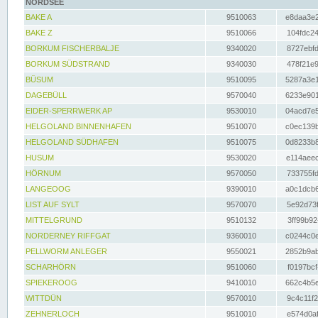
NORDSEE
BAKE A
9510063
e8daa3e2
BAKE Z
9510066
104fdc24
BORKUM FISCHERBALJE
9340020
8727ebfd
BORKUM SÜDSTRAND
9340030
478f21e9
BÜSUM
9510095
5287a3e1
DAGEBÜLL
9570040
6233e901
EIDER-SPERRWERK AP
9530010
04acd7e5
HELGOLAND BINNENHAFEN
9510070
c0ec139b
HELGOLAND SÜDHAFEN
9510075
0d8233b8
HUSUM
9530020
e114aeec
HÖRNUM
9570050
733755fd
LANGEOOG
9390010
a0c1dcb6
LIST AUF SYLT
9570070
5e92d73f
MITTELGRUND
9510132
3ff99b92
NORDERNEY RIFFGAT
9360010
c0244c0e
PELLWORM ANLEGER
9550021
2852b9ab
SCHARHÖRN
9510060
f0197bcf
SPIEKEROOG
9410010
662c4b5e
WITTDÜN
9570010
9c4c11f2
ZEHNERLOCH
9510010
e574d0af