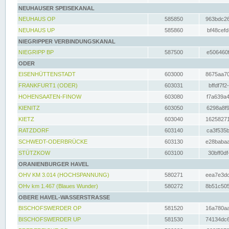
NEUHAUSER SPEISEKANAL
NEUHAUS OP
585850
963bdc26
NEUHAUS UP
585860
bf48cefd
NIEGRIPPER VERBINDUNGSKANAL
NIEGRIPP BP
587500
e506460f
ODER
EISENHÜTTENSTADT
603000
8675aa70
FRANKFURT1 (ODER)
603031
bffdf7f2
HOHENSAATEN-FINOW
603080
f7a639a4
KIENITZ
603050
6298a8f9
KIETZ
603040
16258271
RATZDORF
603140
ca3f535b
SCHWEDT-ODERBRÜCKE
603130
e28babaa
STÜTZKOW
603100
30bff0df
ORANIENBURGER HAVEL
OHV KM 3.014 (HOCHSPANNUNG)
580271
eea7e3dc
OHv km 1.467 (Blaues Wunder)
580272
8b51c505
OBERE HAVEL-WASSERSTRASSE
BISCHOFSWERDER OP
581520
16a780aa
BISCHOFSWERDER UP
581530
74134dc6