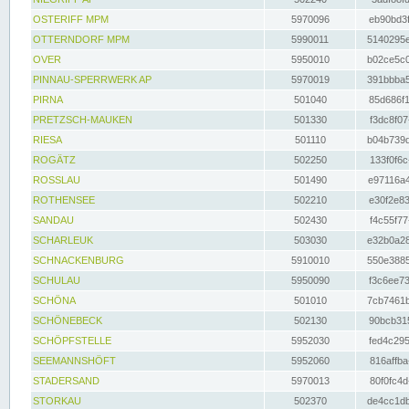
OSTERIFF MPM
5970096
eb90bd3f
OTTERNDORF MPM
5990011
5140295e
OVER
5950010
b02ce5c0
PINNAU-SPERRWERK AP
5970019
391bbba5
PIRNA
501040
85d686f1
PRETZSCH-MAUKEN
501330
f3dc8f07
RIESA
501110
b04b739d
ROGÄTZ
502250
133f0f6c
ROSSLAU
501490
e97116a4
ROTHENSEE
502210
e30f2e83
SANDAU
502430
f4c55f77
SCHARLEUK
503030
e32b0a28
SCHNACKENBURG
5910010
550e3885
SCHULAU
5950090
f3c6ee73
SCHÖNA
501010
7cb7461b
SCHÖNEBECK
502130
90bcb315
SCHÖPFSTELLE
5952030
fed4c295
SEEMANNSHÖFT
5952060
816affba
STADERSAND
5970013
80f0fc4d
STORKAU
502370
de4cc1db