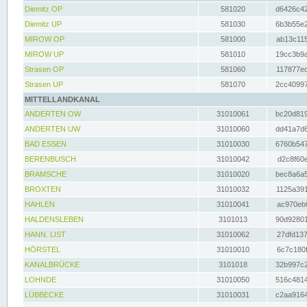
Diemitz OP
581020
d6426c42
Diemitz UP
581030
6b3b55e2
MIROW OP
581000
ab13c115
MIROW UP
581010
19cc3b9a
Strasen OP
581060
117877ec
Strasen UP
581070
2cc40997
MITTELLANDKANAL
ANDERTEN OW
31010061
bc20d819
ANDERTEN UW
31010060
dd41a7d6
BAD ESSEN
31010030
6760b547
BERENBUSCH
31010042
d2c8f60e
BRAMSCHE
31010020
bec8a6a5
BROXTEN
31010032
1125a391
HAHLEN
31010041
ac970eb0
HALDENSLEBEN
3101013
90d92801
HANN. LIST
31010062
27dfd137
HÖRSTEL
31010010
6c7c180f
KANALBRÜCKE
3101018
32b997c2
LOHNDE
31010050
516c4814
LÜBBECKE
31010031
c2aa9164