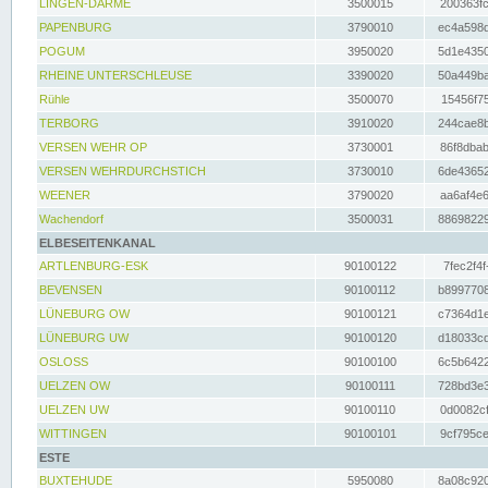
LINGEN-DARME
3500015
200363fc
PAPENBURG
3790010
ec4a598d
POGUM
3950020
5d1e4350
RHEINE UNTERSCHLEUSE
3390020
50a449ba
Rühle
3500070
15456f75
TERBORG
3910020
244cae8b
VERSEN WEHR OP
3730001
86f8dbab
VERSEN WEHRDURCHSTICH
3730010
6de43652
WEENER
3790020
aa6af4e6
Wachendorf
3500031
88698229
ELBESEITENKANAL
ARTLENBURG-ESK
90100122
7fec2f4f
BEVENSEN
90100112
b8997708
LÜNEBURG OW
90100121
c7364d1e
LÜNEBURG UW
90100120
d18033cd
OSLOSS
90100100
6c5b6422
UELZEN OW
90100111
728bd3e3
UELZEN UW
90100110
0d0082cf
WITTINGEN
90100101
9cf795ce
ESTE
BUXTEHUDE
5950080
8a08c920