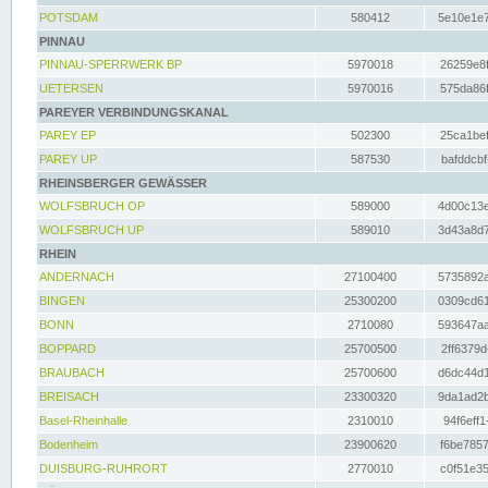
POTSDAM
580412
5e10e1e7
PINNAU
PINNAU-SPERRWERK BP
5970018
26259e8f
UETERSEN
5970016
575da86f
PAREYER VERBINDUNGSKANAL
PAREY EP
502300
25ca1bef
PAREY UP
587530
bafddcbf
RHEINSBERGER GEWÄSSER
WOLFSBRUCH OP
589000
4d00c13e
WOLFSBRUCH UP
589010
3d43a8d7
RHEIN
ANDERNACH
27100400
5735892a
BINGEN
25300200
0309cd61
BONN
2710080
593647aa
BOPPARD
25700500
2ff6379d
BRAUBACH
25700600
d6dc44d1
BREISACH
23300320
9da1ad2b
Basel-Rheinhalle
2310010
94f6eff1
Bodenheim
23900620
f6be7857
DUISBURG-RUHRORT
2770010
c0f51e35