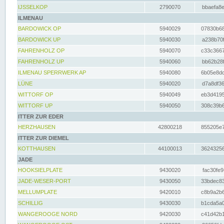
IJSSELKOP
2790070
bbaefa8e
ILMENAU
BARDOWICK OP
5940029
07830b68
BARDOWICK UP
5940030
a238b70f
FAHRENHOLZ OP
5940070
c33c3667
FAHRENHOLZ UP
5940060
bb62b28f
ILMENAU SPERRWERK AP
5940080
6b05e8dc
LÜNE
5940020
d7a8df36
WITTORF OP
5940049
eb3d4195
WITTORF UP
5940050
308c39b6
ITTER ZUR EDER
HERZHAUSEN
42800218
855205e7
ITTER ZUR DIEMEL
KOTTHAUSEN
44100013
36243256
JADE
HOOKSIELPLATE
9430020
fac30fe9
JADE-WESER-PORT
9430050
33bdec83
MELLUMPLATE
9420010
c8b9a2b6
SCHILLIG
9430030
b1cda5a0
WANGEROOGE NORD
9420030
c41d42b1