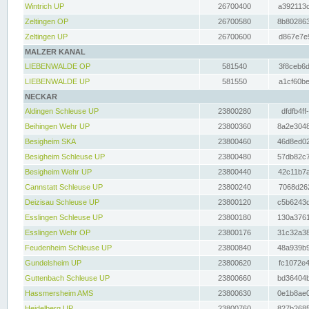
Wintrich UP
26700400
a392113c
Zeltingen OP
26700580
8b802863
Zeltingen UP
26700600
d867e7e9
MALZER KANAL
LIEBENWALDE OP
581540
3f8ceb6d
LIEBENWALDE UP
581550
a1cf60be
NECKAR
Aldingen Schleuse UP
23800280
dfdfb4ff
Beihingen Wehr UP
23800360
8a2e3048
Besigheim SKA
23800460
46d8ed02
Besigheim Schleuse UP
23800480
57db82c7
Besigheim Wehr UP
23800440
42c11b7a
Cannstatt Schleuse UP
23800240
7068d262
Deizisau Schleuse UP
23800120
c5b6243d
Esslingen Schleuse UP
23800180
130a3761
Esslingen Wehr OP
23800176
31c32a38
Feudenheim Schleuse UP
23800840
48a939b9
Gundelsheim UP
23800620
fc1072e4
Guttenbach Schleuse UP
23800660
bd36404b
Hassmersheim AMS
23800630
0e1b8ae0
Heidelberg UP
23800760
827b2685