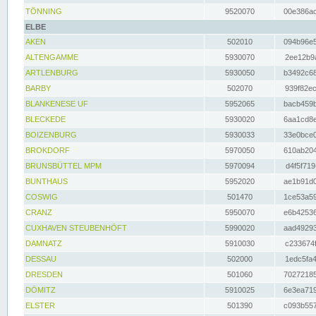
TÖNNING
9520070
00e386ac
ELBE
AKEN
502010
094b96e5
ALTENGAMME
5930070
2ee12b9a
ARTLENBURG
5930050
b3492c68
BARBY
502070
939f82ec
BLANKENESE UF
5952065
bacb459b
BLECKEDE
5930020
6aa1cd8e
BOIZENBURG
5930033
33e0bce0
BROKDORF
5970050
610ab204
BRUNSBÜTTEL MPM
5970094
d4f5f719
BUNTHAUS
5952020
ae1b91d0
COSWIG
501470
1ce53a59
CRANZ
5950070
e6b42536
CUXHAVEN STEUBENHÖFT
5990020
aad49293
DAMNATZ
5910030
c233674f
DESSAU
502000
1edc5fa4
DRESDEN
501060
70272185
DÖMITZ
5910025
6e3ea719
ELSTER
501390
c093b557