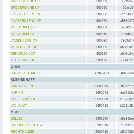
BREDEREICHE OP
580080
308f5979
BREDEREICHE UP
580090
470acd2a
FÜRSTENBERG OP
580060
2c95f83d
FÜRSTENBERG UP
580070
a5830277
VOßWINKEL OP
580000
09b422f7
VOßWINKEL UP
580010
2bcef51a
WESENBERG OP
580020
7909d3f7
WESENBERG UP
580030
da3b5de9
ZEHDENICK OP
580160
a9b8e24c
ZEHDENICK UP
580170
721d7dbf
ORKE
DALWIGKSTHAL
42840453
f0f78cc4
KLEINES HAFF
KARLSHAGEN
9690085
f53bb77f
KARNIN
9690084
da893bbd
UECKERMÜNDE
9690088
c1588dcc
WOLGAST
9650080
b327e35c
OSTE
BELUM
5980060
a9e93be0
BREMERVÖRDE UW
5980010
cf8a3ea2
HECHTHAUSEN
5980030
e5e02890