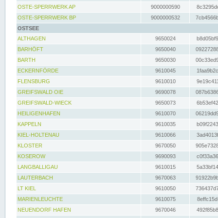
OSTE-SPERRWERK AP
9000000590
8c3295dc
OSTE-SPERRWERK BP
9000000532
7cb4566b
OSTSEE
ALTHAGEN
9650024
b8d05bf9
BARHÖFT
9650040
09227288
BARTH
9650030
00c33ed9
ECKERNFÖRDE
9610045
1faa9b2c
FLENSBURG
9610010
9e19c411
GREIFSWALD OIE
9690078
087b6386
GREIFSWALD-WIECK
9650073
6b53ef42
HEILIGENHAFEN
9610070
06219dd9
KAPPELN
9610035
b09f2243
KIEL-HOLTENAU
9610066
3ad4013f
KLOSTER
9670050
905e7328
KOSEROW
9690093
c0f33a36
LANGBALLIGAU
9610015
5a33bf14
LAUTERBACH
9670063
91922b9b
LT KIEL
9610050
736437d7
MARIENLEUCHTE
9610075
8effc15d
NEUENDORF HAFEN
9670046
492f85b8