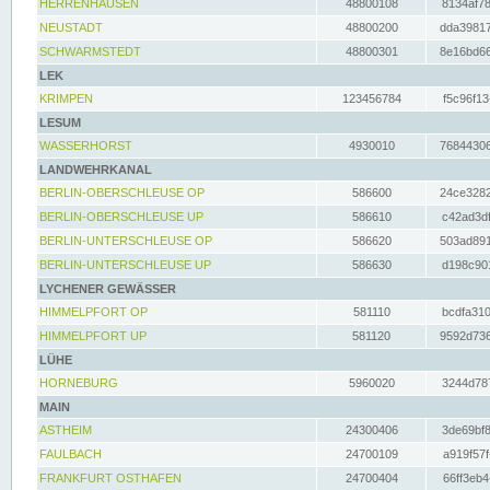
HERRENHAUSEN
48800108
8134af78
NEUSTADT
48800200
dda39817
SCHWARMSTEDT
48800301
8e16bd66
LEK
KRIMPEN
123456784
f5c96f13
LESUM
WASSERHORST
4930010
76844306
LANDWEHRKANAL
BERLIN-OBERSCHLEUSE OP
586600
24ce3282
BERLIN-OBERSCHLEUSE UP
586610
c42ad3df
BERLIN-UNTERSCHLEUSE OP
586620
503ad891
BERLIN-UNTERSCHLEUSE UP
586630
d198c901
LYCHENER GEWÄSSER
HIMMELPFORT OP
581110
bcdfa310
HIMMELPFORT UP
581120
9592d736
LÜHE
HORNEBURG
5960020
3244d787
MAIN
ASTHEIM
24300406
3de69bf8
FAULBACH
24700109
a919f57f
FRANKFURT OSTHAFEN
24700404
66ff3eb4