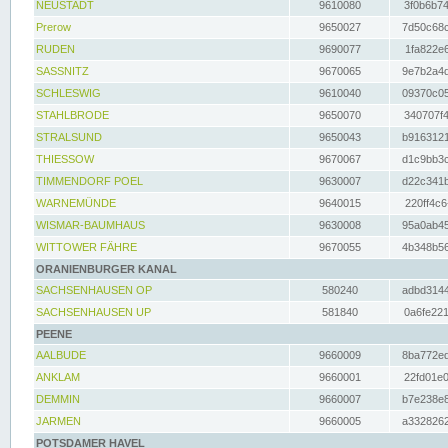
NEUSTADT
9610080
3f0b6b74
Prerow
9650027
7d50c68c
RUDEN
9690077
1fa822e6
SASSNITZ
9670065
9e7b2a4d
SCHLESWIG
9610040
09370c05
STAHLBRODE
9650070
340707f4
STRALSUND
9650043
b9163121
THIESSOW
9670067
d1c9bb3c
TIMMENDORF POEL
9630007
d22c341b
WARNEMÜNDE
9640015
220ff4c6
WISMAR-BAUMHAUS
9630008
95a0ab45
WITTOWER FÄHRE
9670055
4b348b56
ORANIENBURGER KANAL
SACHSENHAUSEN OP
580240
adbd3144
SACHSENHAUSEN UP
581840
0a6fe221
PEENE
AALBUDE
9660009
8ba772ed
ANKLAM
9660001
22fd01e0
DEMMIN
9660007
b7e238e8
JARMEN
9660005
a3328262
POTSDAMER HAVEL