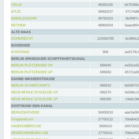
CELLE
48300105
b475386c
EITZE
48900237
47174d8f
MARKLENDORF
48700103
8b4f9f7c
RETHEM
48900204
5aaed954
ALTE MAAS
DORDRECHT
123456785
6c6f84c2
BODENSEE
KONSTANZ
906
aa9179c1
BERLIN-SPANDAUER-SCHIFFFAHRTSKANAL
BERLIN-PLÖTZENSEE OP
586640
ee52ce62
BERLIN-PLÖTZENSEE UP
586650
45721a68
DAHME-WASSERSTRASSE
BERLIN-SCHMÖCKWITZ
586810
6b595707
NEUE MÜHLE SCHLEUSE OP
586270
0e0dbcc9
NEUE MÜHLE SCHLEUSE UP
586280
c9a6c3bf
DORTMUND-EMS-KANAL
BERGESHÖVEDE
34000010
ade3a084
Groppenbruch
27700122
7bbdb421
HASEHUBBRÜCKE
3690010
04572010
HENRICHENBURG OW
27700111
70bee932