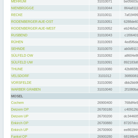
MEHRUM
31010071
be05603a
NIENBRÜGGE
31010044
864a8111
RECKE
31010011
7af19499
RODENBERGER AUE-OST
31010051
6288de60
RODENBERGER AUE-WEST
31010052
eb24b5a3
RUSBEND
31010043
c1f06401
RÜHEN
31010093
4ed5f6da
SEHNDE
31010070
ab0d9117
SÜLFELD OW
31010092
a8604e8f
SÜLFELD UW
31010091
892183d6
THUNE
31010080
42b865fb
VELSDORF
3101012
36f80081
VORSFELDE
31010090
dbb2bb9f
WARBER GRABEN
31010040
2f1080ba
MOSEL
Cochem
26900400
768df4e9
Detzem OP
26700180
c40912fd
Detzem UP
26700200
dc344605
Enkirch OP
26700880
87207dcd
Enkirch UP
26700900
ee861944
Fankel OP
26900280
68198b48