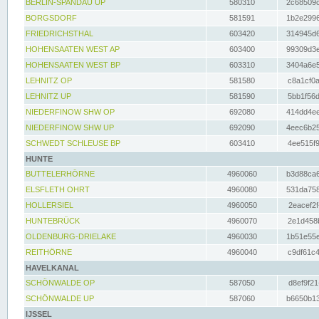
BERLIN-SPANDAU UP
580310
2c68509c
BORGSDORF
581591
1b2e2996
FRIEDRICHSTHAL
603420
314945d6
HOHENSAATEN WEST AP
603400
99309d3e
HOHENSAATEN WEST BP
603310
3404a6e5
LEHNITZ OP
581580
c8a1cf0a
LEHNITZ UP
581590
5bb1f56d
NIEDERFINOW SHW OP
692080
414dd4ee
NIEDERFINOW SHW UP
692090
4eec6b25
SCHWEDT SCHLEUSE BP
603410
4ee515f9
HUNTE
BUTTELERHÖRNE
4960060
b3d88ca6
ELSFLETH OHRT
4960080
531da758
HOLLERSIEL
4960050
2eacef2f
HUNTEBRÜCK
4960070
2e1d458b
OLDENBURG-DRIELAKE
4960030
1b51e55e
REITHÖRNE
4960040
c9df61c4
HAVELKANAL
SCHÖNWALDE OP
587050
d8ef9f21
SCHÖNWALDE UP
587060
b6650b13
IJSSEL