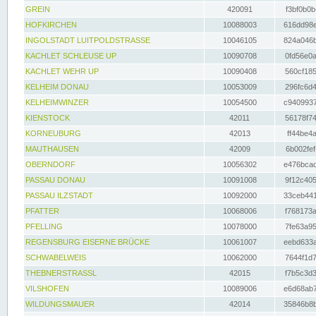
GREIN
420091
f3bf0b0b
HOFKIRCHEN
10088003
616dd98e
INGOLSTADT LUITPOLDSTRASSE
10046105
824a046b
KACHLET SCHLEUSE UP
10090708
0fd56e0a
KACHLET WEHR UP
10090408
560cf185
KELHEIM DONAU
10053009
296fc6d4
KELHEIMWINZER
10054500
c9409937
KIENSTOCK
42011
56178f74
KORNEUBURG
42013
ff44be4a
MAUTHAUSEN
42009
6b002fef
OBERNDORF
10056302
e476bcad
PASSAU DONAU
10091008
9f12c405
PASSAU ILZSTADT
10092000
33ceb441
PFATTER
10068006
f768173a
PFELLING
10078000
7fe63a95
REGENSBURG EISERNE BRÜCKE
10061007
eebd633a
SCHWABELWEIS
10062000
7644f1d7
THEBNERSTRASSL
42015
f7b5c3d3
VILSHOFEN
10089006
e6d68ab7
WILDUNGSMAUER
42014
35846b8b