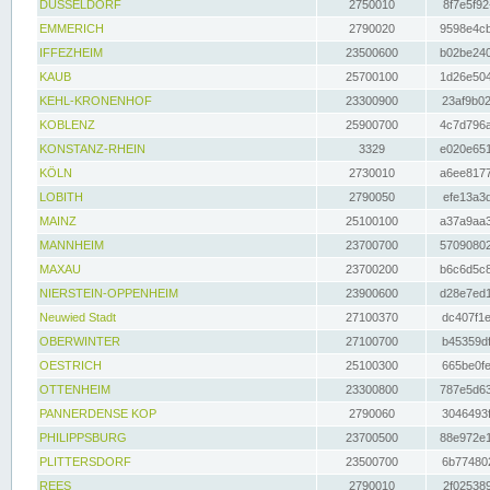
DÜSSELDORF
2750010
8f7e5f92
EMMERICH
2790020
9598e4cb
IFFEZHEIM
23500600
b02be240
KAUB
25700100
1d26e504
KEHL-KRONENHOF
23300900
23af9b02
KOBLENZ
25900700
4c7d796a
KONSTANZ-RHEIN
3329
e020e651
KÖLN
2730010
a6ee8177
LOBITH
2790050
efe13a3d
MAINZ
25100100
a37a9aa3
MANNHEIM
23700700
57090802
MAXAU
23700200
b6c6d5c8
NIERSTEIN-OPPENHEIM
23900600
d28e7ed1
Neuwied Stadt
27100370
dc407f1e
OBERWINTER
27100700
b45359df
OESTRICH
25100300
665be0fe
OTTENHEIM
23300800
787e5d63
PANNERDENSE KOP
2790060
3046493f
PHILIPPSBURG
23700500
88e972e1
PLITTERSDORF
23500700
6b774802
REES
2790010
2f025389