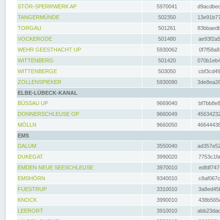
STÖR-SPERRWERK AP
5970041
d9acdbec
TANGERMÜNDE
502350
13e91b77
TORGAU
501261
83bbaedb
VOCKERODE
501480
ae93f2a5
WEHR GEESTHACHT UP
5930062
0f7f58a8
WITTENBERG
501420
070b1eb4
WITTENBERGE
503050
cbf3cd49
ZOLLENSPIEKER
5930090
3de8ea26
ELBE-LÜBECK-KANAL
BÜSSAU UP
9669040
bf7bb8e8
DONNERSCHLEUSE OP
9660049
45634232
MÖLLN
9660050
46644438
EMS
DALUM
3550040
ad357e52
DUKEGAT
3990020
7753c1fa
EMDEN NEUE SEESCHLEUSE
3970010
edfdf747
EMSHÖRN
9340010
c8af067c
FUESTRUP
3310010
3a8ed45f
KNOCK
3990010
438b565e
LEERORT
3910010
abb23dad