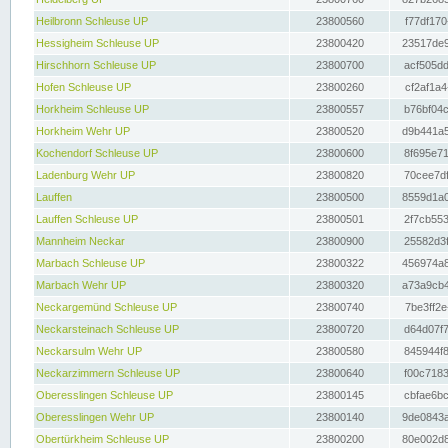
Heilbronn Schleuse UP
23800560
f77df170
Hessigheim Schleuse UP
23800420
23517de9
Hirschhorn Schleuse UP
23800700
acf505dd
Hofen Schleuse UP
23800260
cf2af1a4
Horkheim Schleuse UP
23800557
b76bf04c
Horkheim Wehr UP
23800520
d9b441a5
Kochendorf Schleuse UP
23800600
8f695e71
Ladenburg Wehr UP
23800820
70cee7df
Lauffen
23800500
8559d1a0
Lauffen Schleuse UP
23800501
2f7cb553
Mannheim Neckar
23800900
25582d3f
Marbach Schleuse UP
23800322
456974a8
Marbach Wehr UP
23800320
a73a9cb4
Neckargemünd Schleuse UP
23800740
7be3ff2e
Neckarsteinach Schleuse UP
23800720
d64d07f7
Neckarsulm Wehr UP
23800580
845944f8
Neckarzimmern Schleuse UP
23800640
f00c7183
Oberesslingen Schleuse UP
23800145
cbfae6bc
Oberesslingen Wehr UP
23800140
9de0843a
Obertürkheim Schleuse UP
23800200
80e002d8