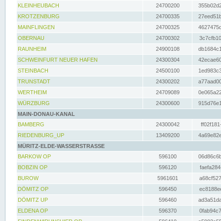
KLEINHEUBACH
24700200
355b02d2
KROTZENBURG
24700335
27eed51b
MAINFLINGEN
24700325
4627475d
OBERNAU
24700302
3c7cfb10
RAUNHEIM
24900108
db1684c1
SCHWEINFURT NEUER HAFEN
24300304
42ecae60
STEINBACH
24500100
1ed983c3
TRUNSTADT
24300202
a77aad00
WERTHEIM
24709089
0e065a22
WÜRZBURG
24300600
915d76e1
MAIN-DONAU-KANAL
BAMBERG
24300042
ff02f181
RIEDENBURG_UP
13409200
4a69e82e
MÜRITZ-ELDE-WASSERSTRASSE
BARKOW OP
596100
06d86c6b
BOBZIN OP
596120
faefa284
BUROW
5961601
a68cf527
DÖMITZ OP
596450
ec8188ee
DÖMITZ UP
596460
ad3a51da
ELDENA OP
596370
0fab94c7