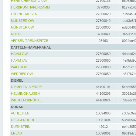
HENRICHENBURG UW
27700133
e6b68bc2
HERBRUM HAFENDAMM
3770030
8177a148
LÜDINGHAUSEN
27800020
f5bc4a51
MÜNSTER OW
27800040
ccd3e8f1
MÜNSTER UW
27800030
ed260406
RHEDE
3770040
16508b11
VERSEN TRENNSPITZE
25463
0024cc40
DATTELN-HAMM-KANAL
HAMM OW
27800060
4dbce62d
HAMM UW
27800080
4ef9dd9c
WALTROP
27800090
facc5c16
WERRIES OW
27800050
d31767ef
DIEMEL
DIEMELTALSPERRE
44100104
5cdc6555
HELMINGHAUSEN
44100206
33092c28
WILHELMSBRÜCKE
44100024
7deedc21
DONAU
ACHLEITEN
10094006
c389c9e2
DEGGENDORF
10081004
53d40547
DÜRNSTEIN
42012
ce4e3050
ERLAU
10096001
99619dc5