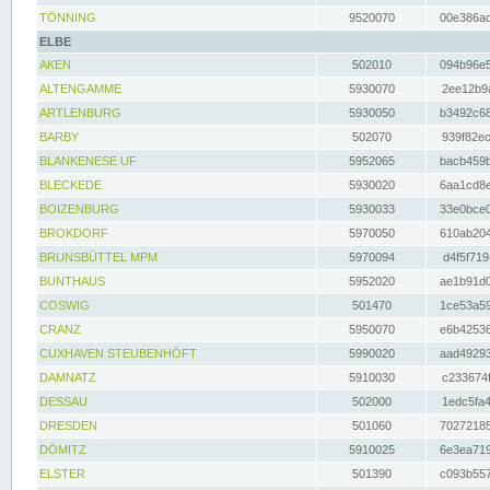
TÖNNING
9520070
00e386ac
ELBE
AKEN
502010
094b96e5
ALTENGAMME
5930070
2ee12b9a
ARTLENBURG
5930050
b3492c68
BARBY
502070
939f82ec
BLANKENESE UF
5952065
bacb459b
BLECKEDE
5930020
6aa1cd8e
BOIZENBURG
5930033
33e0bce0
BROKDORF
5970050
610ab204
BRUNSBÜTTEL MPM
5970094
d4f5f719
BUNTHAUS
5952020
ae1b91d0
COSWIG
501470
1ce53a59
CRANZ
5950070
e6b42536
CUXHAVEN STEUBENHÖFT
5990020
aad49293
DAMNATZ
5910030
c233674f
DESSAU
502000
1edc5fa4
DRESDEN
501060
70272185
DÖMITZ
5910025
6e3ea719
ELSTER
501390
c093b557