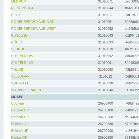
MEHRUM
31010071
be05603a
NIENBRÜGGE
31010044
864a8111
RECKE
31010011
7af19499
RODENBERGER AUE-OST
31010051
6288de60
RODENBERGER AUE-WEST
31010052
eb24b5a3
RUSBEND
31010043
c1f06401
RÜHEN
31010093
4ed5f6da
SEHNDE
31010070
ab0d9117
SÜLFELD OW
31010092
a8604e8f
SÜLFELD UW
31010091
892183d6
THUNE
31010080
42b865fb
VELSDORF
3101012
36f80081
VORSFELDE
31010090
dbb2bb9f
WARBER GRABEN
31010040
2f1080ba
MOSEL
Cochem
26900400
768df4e9
Detzem OP
26700180
c40912fd
Detzem UP
26700200
dc344605
Enkirch OP
26700880
87207dcd
Enkirch UP
26700900
ee861944
Fankel OP
26900280
68198b48