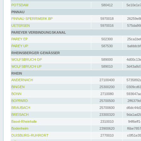
POTSDAM
580412
5e10e1e7
PINNAU
PINNAU-SPERRWERK BP
5970018
26259e8f
UETERSEN
5970016
575da86f
PAREYER VERBINDUNGSKANAL
PAREY EP
502300
25ca1bef
PAREY UP
587530
bafddcbf
RHEINSBERGER GEWÄSSER
WOLFSBRUCH OP
589000
4d00c13e
WOLFSBRUCH UP
589010
3d43a8d7
RHEIN
ANDERNACH
27100400
5735892a
BINGEN
25300200
0309cd61
BONN
2710080
593647aa
BOPPARD
25700500
2ff6379d
BRAUBACH
25700600
d6dc44d1
BREISACH
23300320
9da1ad2b
Basel-Rheinhalle
2310010
94f6eff1
Bodenheim
23900620
f6be7857
DUISBURG-RUHRORT
2770010
c0f51e35