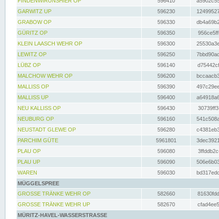
FINDENWIRUNSHIER OP
596410
a5902c55
GARWITZ UP
596230
12499527
GRABOW OP
596330
db4a69b2
GÜRITZ OP
596350
956ce5ff
KLEIN LAASCH WEHR OP
596300
25530a3e
LEWITZ OP
596250
7bbd90ad
LÜBZ OP
596140
d75442cf
MALCHOW WEHR OP
596200
bccaacb3
MALLISS OP
596390
497c29ee
MALLISS UP
596400
a64918a6
NEU KALLISS OP
596430
30739ff3
NEUBURG OP
596160
541c508a
NEUSTADT GLEWE OP
596280
c4381eb3
PARCHIM GÜTE
5961801
3dec3921
PLAU OP
596080
3ffddb2c
PLAU UP
596090
506e6b03
WAREN
596030
bd317edd
MÜGGELSPREE
GROSSE TRÄNKE WEHR OP
582660
81630fdd
GROSSE TRÄNKE WEHR UP
582670
cfad4ee5
MÜRITZ-HAVEL-WASSERSTRASSE