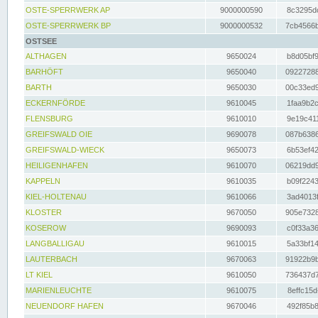
OSTE-SPERRWERK AP
9000000590
8c3295dc
OSTE-SPERRWERK BP
9000000532
7cb4566b
OSTSEE
ALTHAGEN
9650024
b8d05bf9
BARHÖFT
9650040
09227288
BARTH
9650030
00c33ed9
ECKERNFÖRDE
9610045
1faa9b2c
FLENSBURG
9610010
9e19c411
GREIFSWALD OIE
9690078
087b6386
GREIFSWALD-WIECK
9650073
6b53ef42
HEILIGENHAFEN
9610070
06219dd9
KAPPELN
9610035
b09f2243
KIEL-HOLTENAU
9610066
3ad4013f
KLOSTER
9670050
905e7328
KOSEROW
9690093
c0f33a36
LANGBALLIGAU
9610015
5a33bf14
LAUTERBACH
9670063
91922b9b
LT KIEL
9610050
736437d7
MARIENLEUCHTE
9610075
8effc15d
NEUENDORF HAFEN
9670046
492f85b8