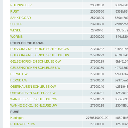
RHEINWEILER
23300130
06b978dd
RUST
23300580
5389b878
SANKT GOAR
25700300
550eb7e9
SPEYER
23700600
2cb8ae5b
WESEL
2770040
f33c3cc9
WORMS
23900200
844a620f
RHEIN-HERNE-KANAL
DUISBURG-MEIDERICH SCHLEUSE OW
27700262
f18e81da
DUISBURG-MEIDERICH SCHLEUSE UW
27700273
48780245
GELSENKIRCHEN SCHLEUSE OW
27700229
5b9f8134
GELSENKIRCHEN SCHLEUSE UW
27700230
427318d0
HERNE OW
27700150
ac6c4362
HERNE UW
27700160
b9975ea1
OBERHAUSEN SCHLEUSE OW
27700240
e251f943
OBERHAUSEN SCHLEUSE UW
27700251
12f63015
WANNE EICKEL SCHLEUSE OW
27700193
05ca0e33
WANNE EICKEL SCHLEUSE UW
27700218
23045f8b
RUHR
Hattingen
2769510000100
c0594fb5
RUHRWEHR OW
27600090
12a3037f