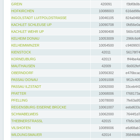
GREIN
420091
f3bf0b0b
HOFKIRCHEN
10088003
616dd98e
INGOLSTADT LUITPOLDSTRASSE
10046105
824a046b
KACHLET SCHLEUSE UP
10090708
0fd56e0a
KACHLET WEHR UP
10090408
560cf185
KELHEIM DONAU
10053009
296fc6d4
KELHEIMWINZER
10054500
c9409937
KIENSTOCK
42011
56178f74
KORNEUBURG
42013
ff44be4a
MAUTHAUSEN
42009
6b002fef
OBERNDORF
10056302
e476bcad
PASSAU DONAU
10091008
9f12c405
PASSAU ILZSTADT
10092000
33ceb441
PFATTER
10068006
f768173a
PFELLING
10078000
7fe63a95
REGENSBURG EISERNE BRÜCKE
10061007
eebd633a
SCHWABELWEIS
10062000
7644f1d7
THEBNERSTRASSL
42015
f7b5c3d3
VILSHOFEN
10089006
e6d68ab7
WILDUNGSMAUER
42014
35846b8b