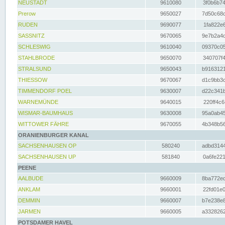
NEUSTADT
9610080
3f0b6b74
Prerow
9650027
7d50c68c
RUDEN
9690077
1fa822e6
SASSNITZ
9670065
9e7b2a4d
SCHLESWIG
9610040
09370c05
STAHLBRODE
9650070
340707f4
STRALSUND
9650043
b9163121
THIESSOW
9670067
d1c9bb3c
TIMMENDORF POEL
9630007
d22c341b
WARNEMÜNDE
9640015
220ff4c6
WISMAR-BAUMHAUS
9630008
95a0ab45
WITTOWER FÄHRE
9670055
4b348b56
ORANIENBURGER KANAL
SACHSENHAUSEN OP
580240
adbd3144
SACHSENHAUSEN UP
581840
0a6fe221
PEENE
AALBUDE
9660009
8ba772ed
ANKLAM
9660001
22fd01e0
DEMMIN
9660007
b7e238e8
JARMEN
9660005
a3328262
POTSDAMER HAVEL