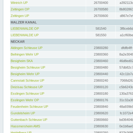
Wintrich UP
26700400
a392113c
Zeltingen OP
26700580
8b802863
Zeltingen UP
26700600
d867e7e9
MALZER KANAL
LIEBENWALDE OP
581540
3f8ceb6d
LIEBENWALDE UP
581550
a1cf60be
NECKAR
Aldingen Schleuse UP
23800280
dfdfb4ff
Beihingen Wehr UP
23800360
8a2e3048
Besigheim SKA
23800460
46d8ed02
Besigheim Schleuse UP
23800480
57db82c7
Besigheim Wehr UP
23800440
42c11b7a
Cannstatt Schleuse UP
23800240
7068d262
Deizisau Schleuse UP
23800120
c5b6243d
Esslingen Schleuse UP
23800180
130a3761
Esslingen Wehr OP
23800176
31c32a38
Feudenheim Schleuse UP
23800840
48a939b9
Gundelsheim UP
23800620
fc1072e4
Guttenbach Schleuse UP
23800660
bd36404b
Hassmersheim AMS
23800630
0e1b8ae0
Heidelberg UP
23800760
827b2685