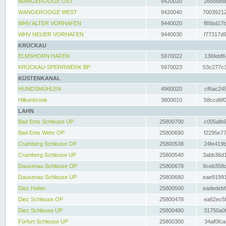
WANGEROOGE OST
9420020
26656fda
WANGEROOGE WEST
9420040
70039212
WHV ALTER VORHAFEN
9440020
f85bd17b
WHV NEUER VORHAFEN
9440030
f77317d9
KRÜCKAU
ELMSHORN HAFEN
5970022
136febf6
KRÜCKAU-SPERRWERK BP
5970023
53c277c3
KÜSTENKANAL
HUNDSMÜHLEN
4960020
cf6ac249
Hilkenbrook
3800010
58ccd6f0
LAHN
Bad Ems Schleuse UP
25800700
c005afb9
Bad Ems Wehr OP
25800690
f2295e77
Cramberg Schleuse OP
25800538
24fe419b
Cramberg Schleuse UP
25800540
3abb36d1
Dausenau Schleuse OP
25800678
9ceb358c
Dausenau Schleuse UP
25800680
eae91991
Diez Hafen
25800500
eadedeb6
Diez Schleuse OP
25800478
ea62ec5f
Diez Schleuse UP
25800480
31750a0f
Fürfurt Schleuse UP
25800300
34af0fca