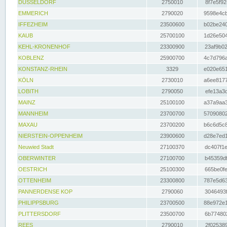
DÜSSELDORF
2750010
8f7e5f92
EMMERICH
2790020
9598e4cb
IFFEZHEIM
23500600
b02be240
KAUB
25700100
1d26e504
KEHL-KRONENHOF
23300900
23af9b02
KOBLENZ
25900700
4c7d796a
KONSTANZ-RHEIN
3329
e020e651
KÖLN
2730010
a6ee8177
LOBITH
2790050
efe13a3d
MAINZ
25100100
a37a9aa3
MANNHEIM
23700700
57090802
MAXAU
23700200
b6c6d5c8
NIERSTEIN-OPPENHEIM
23900600
d28e7ed1
Neuwied Stadt
27100370
dc407f1e
OBERWINTER
27100700
b45359df
OESTRICH
25100300
665be0fe
OTTENHEIM
23300800
787e5d63
PANNERDENSE KOP
2790060
3046493f
PHILIPPSBURG
23700500
88e972e1
PLITTERSDORF
23500700
6b774802
REES
2790010
2f025389