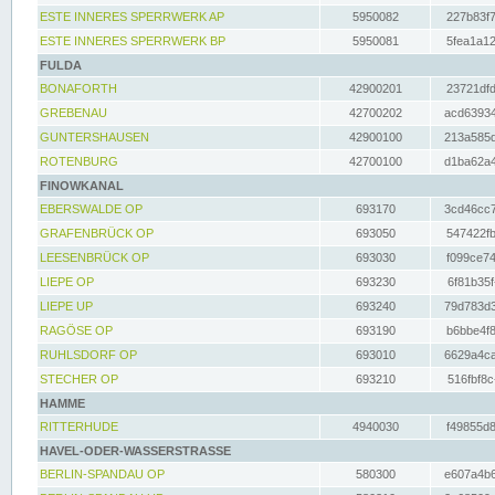
ESTE INNERES SPERRWERK AP
5950082
227b83f7
ESTE INNERES SPERRWERK BP
5950081
5fea1a12
FULDA
BONAFORTH
42900201
23721dfd
GREBENAU
42700202
acd63934
GUNTERSHAUSEN
42900100
213a585d
ROTENBURG
42700100
d1ba62a4
FINOWKANAL
EBERSWALDE OP
693170
3cd46cc7
GRAFENBRÜCK OP
693050
547422fb
LEESENBRÜCK OP
693030
f099ce74
LIEPE OP
693230
6f81b35f
LIEPE UP
693240
79d783d3
RAGÖSE OP
693190
b6bbe4f8
RUHLSDORF OP
693010
6629a4ca
STECHER OP
693210
516fbf8c
HAMME
RITTERHUDE
4940030
f49855d8
HAVEL-ODER-WASSERSTRASSE
BERLIN-SPANDAU OP
580300
e607a4b6