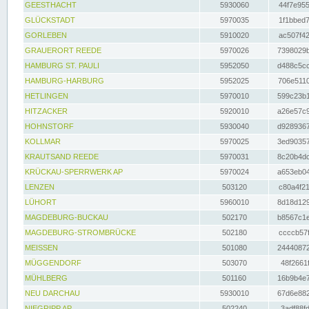
GEESTHACHT
5930060
44f7e955
GLÜCKSTADT
5970035
1f1bbed7
GORLEBEN
5910020
ac507f42
GRAUERORT REEDE
5970026
7398029b
HAMBURG ST. PAULI
5952050
d488c5cc
HAMBURG-HARBURG
5952025
706e5110
HETLINGEN
5970010
599c23b1
HITZACKER
5920010
a26e57c9
HOHNSTORF
5930040
d9289367
KOLLMAR
5970025
3ed90357
KRAUTSAND REEDE
5970031
8c20b4dc
KRÜCKAU-SPERRWERK AP
5970024
a653eb04
LENZEN
503120
c80a4f21
LÜHORT
5960010
8d18d129
MAGDEBURG-BUCKAU
502170
b8567c1e
MAGDEBURG-STROMBRÜCKE
502180
ccccb57f
MEISSEN
501080
24440872
MÜGGENDORF
503070
48f2661f
MÜHLBERG
501160
16b9b4e7
NEU DARCHAU
5930010
67d6e882
NIEGRIPP AP
502240
3adf88fd