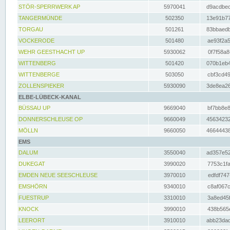
STÖR-SPERRWERK AP
5970041
d9acdbec
TANGERMÜNDE
502350
13e91b77
TORGAU
501261
83bbaedb
VOCKERODE
501480
ae93f2a5
WEHR GEESTHACHT UP
5930062
0f7f58a8
WITTENBERG
501420
070b1eb4
WITTENBERGE
503050
cbf3cd49
ZOLLENSPIEKER
5930090
3de8ea26
ELBE-LÜBECK-KANAL
BÜSSAU UP
9669040
bf7bb8e8
DONNERSCHLEUSE OP
9660049
45634232
MÖLLN
9660050
46644438
EMS
DALUM
3550040
ad357e52
DUKEGAT
3990020
7753c1fa
EMDEN NEUE SEESCHLEUSE
3970010
edfdf747
EMSHÖRN
9340010
c8af067c
FUESTRUP
3310010
3a8ed45f
KNOCK
3990010
438b565e
LEERORT
3910010
abb23dad