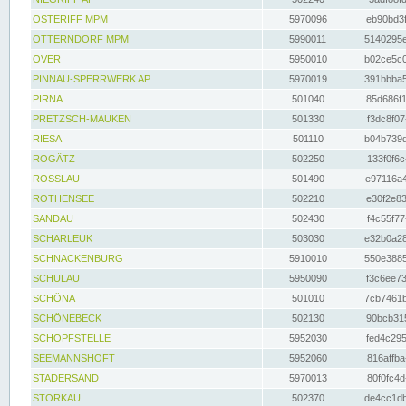
OSTERIFF MPM
5970096
eb90bd3f
OTTERNDORF MPM
5990011
5140295e
OVER
5950010
b02ce5c0
PINNAU-SPERRWERK AP
5970019
391bbba5
PIRNA
501040
85d686f1
PRETZSCH-MAUKEN
501330
f3dc8f07
RIESA
501110
b04b739d
ROGÄTZ
502250
133f0f6c
ROSSLAU
501490
e97116a4
ROTHENSEE
502210
e30f2e83
SANDAU
502430
f4c55f77
SCHARLEUK
503030
e32b0a28
SCHNACKENBURG
5910010
550e3885
SCHULAU
5950090
f3c6ee73
SCHÖNA
501010
7cb7461b
SCHÖNEBECK
502130
90bcb315
SCHÖPFSTELLE
5952030
fed4c295
SEEMANNSHÖFT
5952060
816affba
STADERSAND
5970013
80f0fc4d
STORKAU
502370
de4cc1db