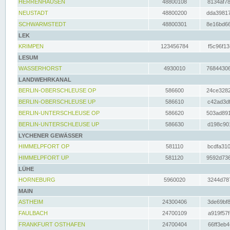
HERRENHAUSEN
48800108
8134af78
NEUSTADT
48800200
dda39817
SCHWARMSTEDT
48800301
8e16bd66
LEK
KRIMPEN
123456784
f5c96f13
LESUM
WASSERHORST
4930010
76844306
LANDWEHRKANAL
BERLIN-OBERSCHLEUSE OP
586600
24ce3282
BERLIN-OBERSCHLEUSE UP
586610
c42ad3df
BERLIN-UNTERSCHLEUSE OP
586620
503ad891
BERLIN-UNTERSCHLEUSE UP
586630
d198c901
LYCHENER GEWÄSSER
HIMMELPFORT OP
581110
bcdfa310
HIMMELPFORT UP
581120
9592d736
LÜHE
HORNEBURG
5960020
3244d787
MAIN
ASTHEIM
24300406
3de69bf8
FAULBACH
24700109
a919f57f
FRANKFURT OSTHAFEN
24700404
66ff3eb4