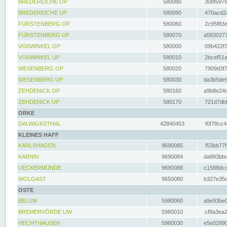
BREDEREICHE OP
580080
308f5979
BREDEREICHE UP
580090
470acd2a
FÜRSTENBERG OP
580060
2c95f83d
FÜRSTENBERG UP
580070
a5830277
VOßWINKEL OP
580000
09b422f7
VOßWINKEL UP
580010
2bcef51a
WESENBERG OP
580020
7909d3f7
WESENBERG UP
580030
da3b5de9
ZEHDENICK OP
580160
a9b8e24c
ZEHDENICK UP
580170
721d7dbf
ORKE
DALWIGKSTHAL
42840453
f0f78cc4
KLEINES HAFF
KARLSHAGEN
9690085
f53bb77f
KARNIN
9690084
da893bbd
UECKERMÜNDE
9690088
c1588dcc
WOLGAST
9650080
b327e35c
OSTE
BELUM
5980060
a9e93be0
BREMERVÖRDE UW
5980010
cf8a3ea2
HECHTHAUSEN
5980030
e5e02890