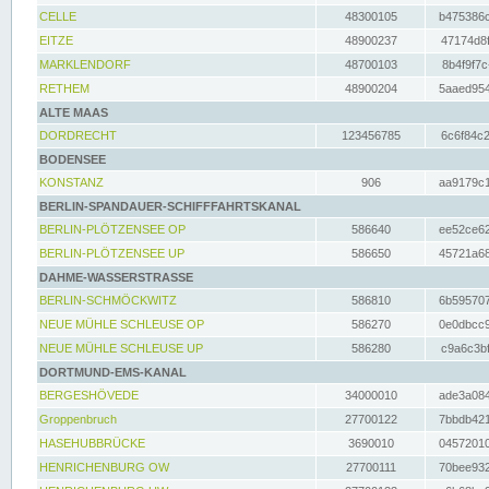
CELLE
48300105
b475386c
EITZE
48900237
47174d8f
MARKLENDORF
48700103
8b4f9f7c
RETHEM
48900204
5aaed954
ALTE MAAS
DORDRECHT
123456785
6c6f84c2
BODENSEE
KONSTANZ
906
aa9179c1
BERLIN-SPANDAUER-SCHIFFFAHRTSKANAL
BERLIN-PLÖTZENSEE OP
586640
ee52ce62
BERLIN-PLÖTZENSEE UP
586650
45721a68
DAHME-WASSERSTRASSE
BERLIN-SCHMÖCKWITZ
586810
6b595707
NEUE MÜHLE SCHLEUSE OP
586270
0e0dbcc9
NEUE MÜHLE SCHLEUSE UP
586280
c9a6c3bf
DORTMUND-EMS-KANAL
BERGESHÖVEDE
34000010
ade3a084
Groppenbruch
27700122
7bbdb421
HASEHUBBRÜCKE
3690010
04572010
HENRICHENBURG OW
27700111
70bee932