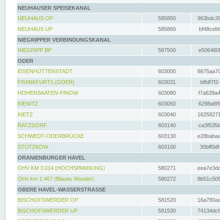
NEUHAUSER SPEISEKANAL
NEUHAUS OP
585850
963bdc26
NEUHAUS UP
585860
bf48cefd
NIEGRIPPER VERBINDUNGSKANAL
NIEGRIPP BP
587500
e506460f
ODER
EISENHÜTTENSTADT
603000
8675aa70
FRANKFURT1 (ODER)
603031
bffdf7f2
HOHENSAATEN-FINOW
603080
f7a639a4
KIENITZ
603050
6298a8f9
KIETZ
603040
16258271
RATZDORF
603140
ca3f535b
SCHWEDT-ODERBRÜCKE
603130
e28babaa
STÜTZKOW
603100
30bff0df
ORANIENBURGER HAVEL
OHV KM 3.014 (HOCHSPANNUNG)
580271
eea7e3dc
OHv km 1.467 (Blaues Wunder)
580272
8b51c505
OBERE HAVEL-WASSERSTRASSE
BISCHOFSWERDER OP
581520
16a780aa
BISCHOFSWERDER UP
581530
74134dc6