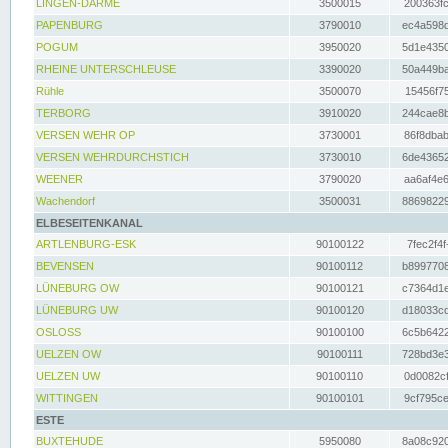
LINGEN-DARME
3500015
200363fc
PAPENBURG
3790010
ec4a598d
POGUM
3950020
5d1e4350
RHEINE UNTERSCHLEUSE
3390020
50a449ba
Rühle
3500070
15456f75
TERBORG
3910020
244cae8b
VERSEN WEHR OP
3730001
86f8dbab
VERSEN WEHRDURCHSTICH
3730010
6de43652
WEENER
3790020
aa6af4e6
Wachendorf
3500031
88698229
ELBESEITENKANAL
ARTLENBURG-ESK
90100122
7fec2f4f
BEVENSEN
90100112
b8997708
LÜNEBURG OW
90100121
c7364d1e
LÜNEBURG UW
90100120
d18033cd
OSLOSS
90100100
6c5b6422
UELZEN OW
90100111
728bd3e3
UELZEN UW
90100110
0d0082cf
WITTINGEN
90100101
9cf795ce
ESTE
BUXTEHUDE
5950080
8a08c920