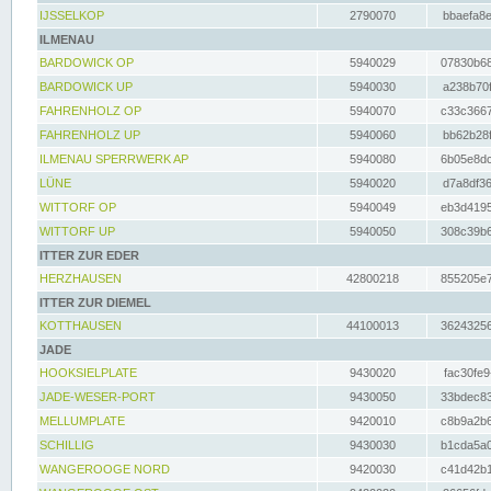
IJSSELKOP
2790070
bbaefa8e
ILMENAU
BARDOWICK OP
5940029
07830b68
BARDOWICK UP
5940030
a238b70f
FAHRENHOLZ OP
5940070
c33c3667
FAHRENHOLZ UP
5940060
bb62b28f
ILMENAU SPERRWERK AP
5940080
6b05e8dc
LÜNE
5940020
d7a8df36
WITTORF OP
5940049
eb3d4195
WITTORF UP
5940050
308c39b6
ITTER ZUR EDER
HERZHAUSEN
42800218
855205e7
ITTER ZUR DIEMEL
KOTTHAUSEN
44100013
36243256
JADE
HOOKSIELPLATE
9430020
fac30fe9
JADE-WESER-PORT
9430050
33bdec83
MELLUMPLATE
9420010
c8b9a2b6
SCHILLIG
9430030
b1cda5a0
WANGEROOGE NORD
9420030
c41d42b1