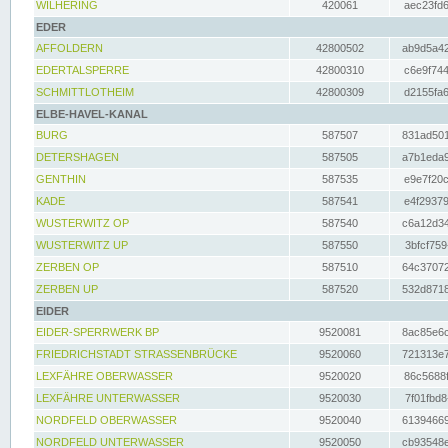
WILHERING
420061
aec23fd6
EDER
AFFOLDERN
42800502
ab9d5a42
EDERTALSPERRE
42800310
c6e9f744
SCHMITTLOTHEIM
42800309
d2155fa6
ELBE-HAVEL-KANAL
BURG
587507
831ad501
DETERSHAGEN
587505
a7b1eda9
GENTHIN
587535
e9e7f20c
KADE
587541
e4f29379
WUSTERWITZ OP
587540
c6a12d34
WUSTERWITZ UP
587550
3bfcf759
ZERBEN OP
587510
64c37072
ZERBEN UP
587520
532d8718
EIDER
EIDER-SPERRWERK BP
9520081
8ac85e6c
FRIEDRICHSTADT STRASSENBRÜCKE
9520060
721313e7
LEXFÄHRE OBERWASSER
9520020
86c5688f
LEXFÄHRE UNTERWASSER
9520030
7f01fbd8
NORDFELD OBERWASSER
9520040
61394669
NORDFELD UNTERWASSER
9520050
cb93548e