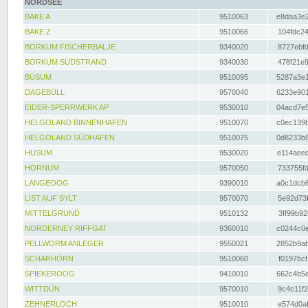
NORDSEE
BAKE A
9510063
e8daa3e2
BAKE Z
9510066
104fdc24
BORKUM FISCHERBALJE
9340020
8727ebfd
BORKUM SÜDSTRAND
9340030
478f21e9
BÜSUM
9510095
5287a3e1
DAGEBÜLL
9570040
6233e901
EIDER-SPERRWERK AP
9530010
04acd7e5
HELGOLAND BINNENHAFEN
9510070
c0ec139b
HELGOLAND SÜDHAFEN
9510075
0d8233b8
HUSUM
9530020
e114aeec
HÖRNUM
9570050
733755fd
LANGEOOG
9390010
a0c1dcb6
LIST AUF SYLT
9570070
5e92d73f
MITTELGRUND
9510132
3ff99b92
NORDERNEY RIFFGAT
9360010
c0244c0e
PELLWORM ANLEGER
9550021
2852b9ab
SCHARHÖRN
9510060
f0197bcf
SPIEKEROOG
9410010
662c4b5e
WITTDÜN
9570010
9c4c11f2
ZEHNERLOCH
9510010
e574d0af