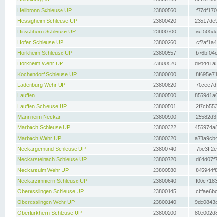
Heilbronn Schleuse UP
23800560
f77df170
Hessigheim Schleuse UP
23800420
23517de9
Hirschhorn Schleuse UP
23800700
acf505dd
Hofen Schleuse UP
23800260
cf2af1a4
Horkheim Schleuse UP
23800557
b76bf04c
Horkheim Wehr UP
23800520
d9b441a5
Kochendorf Schleuse UP
23800600
8f695e71
Ladenburg Wehr UP
23800820
70cee7df
Lauffen
23800500
8559d1a0
Lauffen Schleuse UP
23800501
2f7cb553
Mannheim Neckar
23800900
25582d3f
Marbach Schleuse UP
23800322
456974a8
Marbach Wehr UP
23800320
a73a9cb4
Neckargemünd Schleuse UP
23800740
7be3ff2e
Neckarsteinach Schleuse UP
23800720
d64d07f7
Neckarsulm Wehr UP
23800580
845944f8
Neckarzimmern Schleuse UP
23800640
f00c7183
Oberesslingen Schleuse UP
23800145
cbfae6bc
Oberesslingen Wehr UP
23800140
9de0843a
Obertürkheim Schleuse UP
23800200
80e002d8