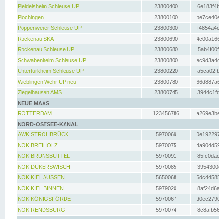
Pleidelsheim Schleuse UP
23800400
6e183f4b
Plochingen
23800100
be7ce40e
Poppenweiler Schleuse UP
23800300
f4854a4c
Rockenau SKA
23800690
4c00a166
Rockenau Schleuse UP
23800680
5ab4f00f
Schwabenheim Schleuse UP
23800800
ec9d3a4d
Untertürkheim Schleuse UP
23800220
a5ca02fb
Wieblingen Wehr UP neu
23800780
66d887a6
Ziegelhausen AMS
23800745
3944c1fd
NEUE MAAS
ROTTERDAM
123456786
a269e3be
NORD-OSTSEE-KANAL
AWK STROHBRÜCK
5970069
0e192297
NOK BREIHOLZ
5970075
4a904d59
NOK BRUNSBÜTTEL
5970091
85fc0dac
NOK DÜKERSWISCH
5970085
3954300d
NOK KIEL AUSSEN
5650068
6dc44585
NOK KIEL BINNEN
5979020
8af24d6a
NOK KÖNIGSFÖRDE
5970067
d0ec2790
NOK RENDSBURG
5970074
8c8afb56