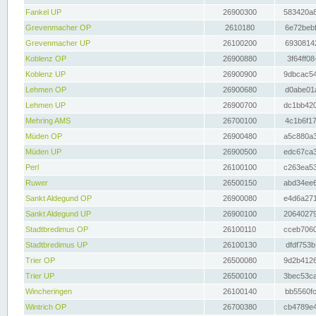
Fankel UP
26900300
583420a8
Grevenmacher OP
2610180
6e72bebf
Grevenmacher UP
26100200
69308142
Koblenz OP
26900880
3f64ff08
Koblenz UP
26900900
9dbcac54
Lehmen OP
26900680
d0abe01a
Lehmen UP
26900700
dc1bb420
Mehring AMS
26700100
4c1b6f17
Müden OP
26900480
a5c880a3
Müden UP
26900500
edc67ca3
Perl
26100100
c263ea53
Ruwer
26500150
abd34ee6
Sankt Aldegund OP
26900080
e4d6a271
Sankt Aldegund UP
26900100
20640279
Stadtbredimus OP
26100110
cceb7060
Stadtbredimus UP
26100130
dfdf753b
Trier OP
26500080
9d2b4126
Trier UP
26500100
3bec53ca
Wincheringen
26100140
bb5560fc
Wintrich OP
26700380
cb4789e4