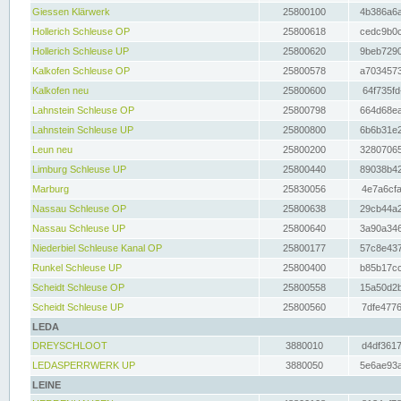
Giessen Klärwerk
25800100
4b386a6a
Hollerich Schleuse OP
25800618
cedc9b0c
Hollerich Schleuse UP
25800620
9beb7290
Kalkofen Schleuse OP
25800578
a7034573
Kalkofen neu
25800600
64f735fd
Lahnstein Schleuse OP
25800798
664d68ea
Lahnstein Schleuse UP
25800800
6b6b31e2
Leun neu
25800200
32807065
Limburg Schleuse UP
25800440
89038b42
Marburg
25830056
4e7a6cfa
Nassau Schleuse OP
25800638
29cb44a2
Nassau Schleuse UP
25800640
3a90a346
Niederbiel Schleuse Kanal OP
25800177
57c8e437
Runkel Schleuse UP
25800400
b85b17cc
Scheidt Schleuse OP
25800558
15a50d2b
Scheidt Schleuse UP
25800560
7dfe4776
LEDA
DREYSCHLOOT
3880010
d4df3617
LEDASPERRWERK UP
3880050
5e6ae93a
LEINE