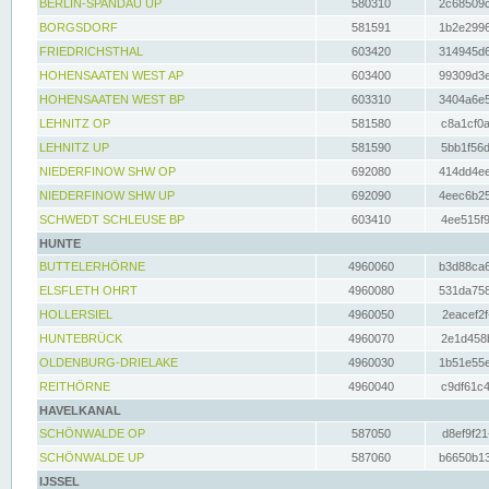
BERLIN-SPANDAU UP
580310
2c68509c
BORGSDORF
581591
1b2e2996
FRIEDRICHSTHAL
603420
314945d6
HOHENSAATEN WEST AP
603400
99309d3e
HOHENSAATEN WEST BP
603310
3404a6e5
LEHNITZ OP
581580
c8a1cf0a
LEHNITZ UP
581590
5bb1f56d
NIEDERFINOW SHW OP
692080
414dd4ee
NIEDERFINOW SHW UP
692090
4eec6b25
SCHWEDT SCHLEUSE BP
603410
4ee515f9
HUNTE
BUTTELERHÖRNE
4960060
b3d88ca6
ELSFLETH OHRT
4960080
531da758
HOLLERSIEL
4960050
2eacef2f
HUNTEBRÜCK
4960070
2e1d458b
OLDENBURG-DRIELAKE
4960030
1b51e55e
REITHÖRNE
4960040
c9df61c4
HAVELKANAL
SCHÖNWALDE OP
587050
d8ef9f21
SCHÖNWALDE UP
587060
b6650b13
IJSSEL