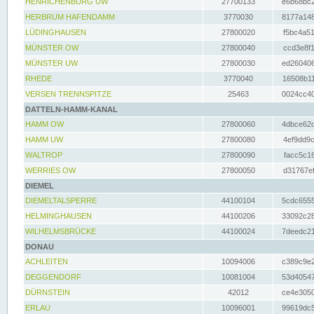
HENRICHENBURG UW
27700133
e6b68bc2
HERBRUM HAFENDAMM
3770030
8177a148
LÜDINGHAUSEN
27800020
f5bc4a51
MÜNSTER OW
27800040
ccd3e8f1
MÜNSTER UW
27800030
ed260406
RHEDE
3770040
16508b11
VERSEN TRENNSPITZE
25463
0024cc40
DATTELN-HAMM-KANAL
HAMM OW
27800060
4dbce62d
HAMM UW
27800080
4ef9dd9c
WALTROP
27800090
facc5c16
WERRIES OW
27800050
d31767ef
DIEMEL
DIEMELTALSPERRE
44100104
5cdc6555
HELMINGHAUSEN
44100206
33092c28
WILHELMSBRÜCKE
44100024
7deedc21
DONAU
ACHLEITEN
10094006
c389c9e2
DEGGENDORF
10081004
53d40547
DÜRNSTEIN
42012
ce4e3050
ERLAU
10096001
99619dc5