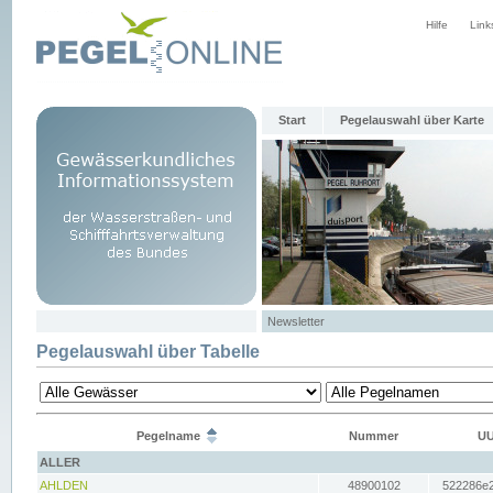
Hilfe
Link
Start
Pegelauswahl über Karte
Newsletter
Pegelauswahl über Tabelle
Pegelname
Nummer
UU
ALLER
AHLDEN
48900102
522286e2