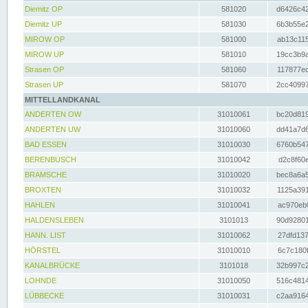
Diemitz OP
581020
d6426c42
Diemitz UP
581030
6b3b55e2
MIROW OP
581000
ab13c115
MIROW UP
581010
19cc3b9a
Strasen OP
581060
117877ec
Strasen UP
581070
2cc40997
MITTELLANDKANAL
ANDERTEN OW
31010061
bc20d819
ANDERTEN UW
31010060
dd41a7d6
BAD ESSEN
31010030
6760b547
BERENBUSCH
31010042
d2c8f60e
BRAMSCHE
31010020
bec8a6a5
BROXTEN
31010032
1125a391
HAHLEN
31010041
ac970eb0
HALDENSLEBEN
3101013
90d92801
HANN. LIST
31010062
27dfd137
HÖRSTEL
31010010
6c7c180f
KANALBRÜCKE
3101018
32b997c2
LOHNDE
31010050
516c4814
LÜBBECKE
31010031
c2aa9164