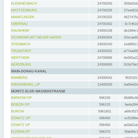
KLEINHEUBACH
24700200
355b02d2
KROTZENBURG
24700335
27eed51b
MAINFLINGEN
24700325
4627475d
OBERNAU
24700302
3c7cfb10
RAUNHEIM
24900108
db1684c1
SCHWEINFURT NEUER HAFEN
24300304
42ecae60
STEINBACH
24500100
1ed983c3
TRUNSTADT
24300202
a77aad00
WERTHEIM
24709089
0e065a22
WÜRZBURG
24300600
915d76e1
MAIN-DONAU-KANAL
BAMBERG
24300042
ff02f181
RIEDENBURG_UP
13409200
4a69e82e
MÜRITZ-ELDE-WASSERSTRASSE
BARKOW OP
596100
06d86c6b
BOBZIN OP
596120
faefa284
BUROW
5961601
a68cf527
DÖMITZ OP
596450
ec8188ee
DÖMITZ UP
596460
ad3a51da
ELDENA OP
596370
0fab94c7