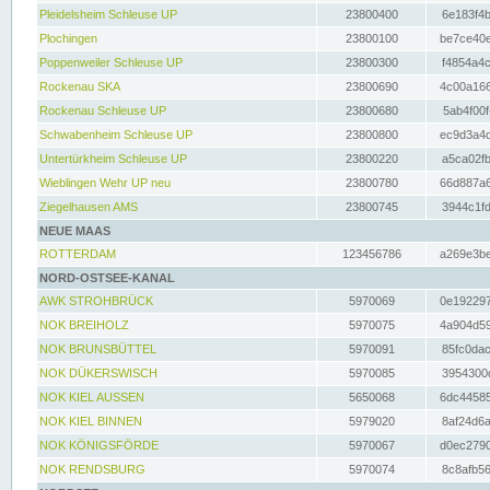
Pleidelsheim Schleuse UP
23800400
6e183f4b
Plochingen
23800100
be7ce40e
Poppenweiler Schleuse UP
23800300
f4854a4c
Rockenau SKA
23800690
4c00a166
Rockenau Schleuse UP
23800680
5ab4f00f
Schwabenheim Schleuse UP
23800800
ec9d3a4d
Untertürkheim Schleuse UP
23800220
a5ca02fb
Wieblingen Wehr UP neu
23800780
66d887a6
Ziegelhausen AMS
23800745
3944c1fd
NEUE MAAS
ROTTERDAM
123456786
a269e3be
NORD-OSTSEE-KANAL
AWK STROHBRÜCK
5970069
0e192297
NOK BREIHOLZ
5970075
4a904d59
NOK BRUNSBÜTTEL
5970091
85fc0dac
NOK DÜKERSWISCH
5970085
3954300d
NOK KIEL AUSSEN
5650068
6dc44585
NOK KIEL BINNEN
5979020
8af24d6a
NOK KÖNIGSFÖRDE
5970067
d0ec2790
NOK RENDSBURG
5970074
8c8afb56