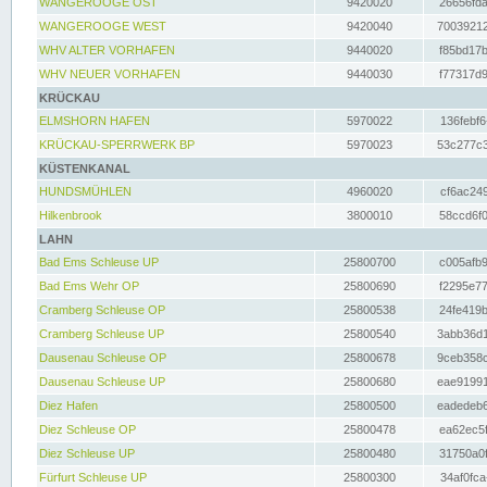
WANGEROOGE OST
9420020
26656fda
WANGEROOGE WEST
9420040
70039212
WHV ALTER VORHAFEN
9440020
f85bd17b
WHV NEUER VORHAFEN
9440030
f77317d9
KRÜCKAU
ELMSHORN HAFEN
5970022
136febf6
KRÜCKAU-SPERRWERK BP
5970023
53c277c3
KÜSTENKANAL
HUNDSMÜHLEN
4960020
cf6ac249
Hilkenbrook
3800010
58ccd6f0
LAHN
Bad Ems Schleuse UP
25800700
c005afb9
Bad Ems Wehr OP
25800690
f2295e77
Cramberg Schleuse OP
25800538
24fe419b
Cramberg Schleuse UP
25800540
3abb36d1
Dausenau Schleuse OP
25800678
9ceb358c
Dausenau Schleuse UP
25800680
eae91991
Diez Hafen
25800500
eadedeb6
Diez Schleuse OP
25800478
ea62ec5f
Diez Schleuse UP
25800480
31750a0f
Fürfurt Schleuse UP
25800300
34af0fca