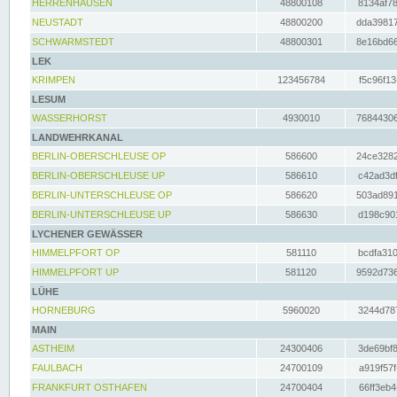
HERRENHAUSEN
48800108
8134af78
NEUSTADT
48800200
dda39817
SCHWARMSTEDT
48800301
8e16bd66
LEK
KRIMPEN
123456784
f5c96f13
LESUM
WASSERHORST
4930010
76844306
LANDWEHRKANAL
BERLIN-OBERSCHLEUSE OP
586600
24ce3282
BERLIN-OBERSCHLEUSE UP
586610
c42ad3df
BERLIN-UNTERSCHLEUSE OP
586620
503ad891
BERLIN-UNTERSCHLEUSE UP
586630
d198c901
LYCHENER GEWÄSSER
HIMMELPFORT OP
581110
bcdfa310
HIMMELPFORT UP
581120
9592d736
LÜHE
HORNEBURG
5960020
3244d787
MAIN
ASTHEIM
24300406
3de69bf8
FAULBACH
24700109
a919f57f
FRANKFURT OSTHAFEN
24700404
66ff3eb4