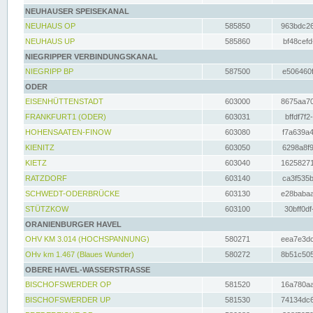
NEUHAUSER SPEISEKANAL
NEUHAUS OP
585850
963bdc26
NEUHAUS UP
585860
bf48cefd
NIEGRIPPER VERBINDUNGSKANAL
NIEGRIPP BP
587500
e506460f
ODER
EISENHÜTTENSTADT
603000
8675aa70
FRANKFURT1 (ODER)
603031
bffdf7f2
HOHENSAATEN-FINOW
603080
f7a639a4
KIENITZ
603050
6298a8f9
KIETZ
603040
16258271
RATZDORF
603140
ca3f535b
SCHWEDT-ODERBRÜCKE
603130
e28babaa
STÜTZKOW
603100
30bff0df
ORANIENBURGER HAVEL
OHV KM 3.014 (HOCHSPANNUNG)
580271
eea7e3dc
OHv km 1.467 (Blaues Wunder)
580272
8b51c505
OBERE HAVEL-WASSERSTRASSE
BISCHOFSWERDER OP
581520
16a780aa
BISCHOFSWERDER UP
581530
74134dc6