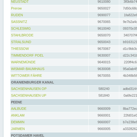
NEUSTADT
9610080
3f0b6b74
Prerow
9650027
7d50c68c
RUDEN
9690077
1fa822e6
SASSNITZ
9670065
9e7b2a4d
SCHLESWIG
9610040
09370c05
STAHLBRODE
9650070
340707f4
STRALSUND
9650043
b9163121
THIESSOW
9670067
d1c9bb3c
TIMMENDORF POEL
9630007
d22c341b
WARNEMÜNDE
9640015
220ff4c6
WISMAR-BAUMHAUS
9630008
95a0ab45
WITTOWER FÄHRE
9670055
4b348b56
ORANIENBURGER KANAL
SACHSENHAUSEN OP
580240
adbd3144
SACHSENHAUSEN UP
581840
0a6fe221
PEENE
AALBUDE
9660009
8ba772ed
ANKLAM
9660001
22fd01e0
DEMMIN
9660007
b7e238e8
JARMEN
9660005
a3328262
POTSDAMER HAVEL