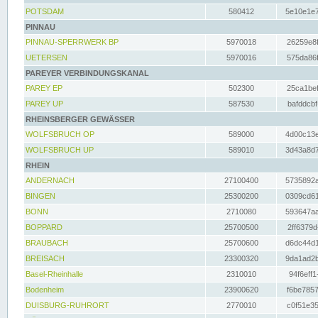
POTSDAM
580412
5e10e1e7
PINNAU
PINNAU-SPERRWERK BP
5970018
26259e8f
UETERSEN
5970016
575da86f
PAREYER VERBINDUNGSKANAL
PAREY EP
502300
25ca1bef
PAREY UP
587530
bafddcbf
RHEINSBERGER GEWÄSSER
WOLFSBRUCH OP
589000
4d00c13e
WOLFSBRUCH UP
589010
3d43a8d7
RHEIN
ANDERNACH
27100400
5735892a
BINGEN
25300200
0309cd61
BONN
2710080
593647aa
BOPPARD
25700500
2ff6379d
BRAUBACH
25700600
d6dc44d1
BREISACH
23300320
9da1ad2b
Basel-Rheinhalle
2310010
94f6eff1
Bodenheim
23900620
f6be7857
DUISBURG-RUHRORT
2770010
c0f51e35