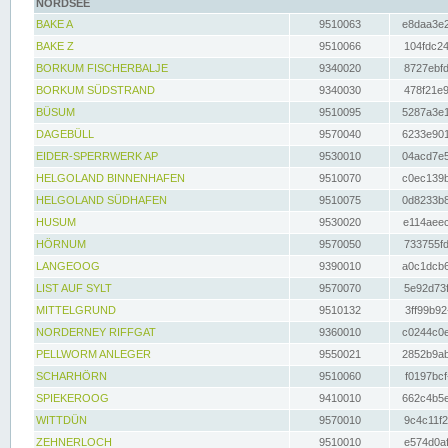
NORDSEE
BAKE A
9510063
e8daa3e2
BAKE Z
9510066
104fdc24
BORKUM FISCHERBALJE
9340020
8727ebfd
BORKUM SÜDSTRAND
9340030
478f21e9
BÜSUM
9510095
5287a3e1
DAGEBÜLL
9570040
6233e901
EIDER-SPERRWERK AP
9530010
04acd7e5
HELGOLAND BINNENHAFEN
9510070
c0ec139b
HELGOLAND SÜDHAFEN
9510075
0d8233b8
HUSUM
9530020
e114aeec
HÖRNUM
9570050
733755fd
LANGEOOG
9390010
a0c1dcb6
LIST AUF SYLT
9570070
5e92d73f
MITTELGRUND
9510132
3ff99b92
NORDERNEY RIFFGAT
9360010
c0244c0e
PELLWORM ANLEGER
9550021
2852b9ab
SCHARHÖRN
9510060
f0197bcf
SPIEKEROOG
9410010
662c4b5e
WITTDÜN
9570010
9c4c11f2
ZEHNERLOCH
9510010
e574d0af