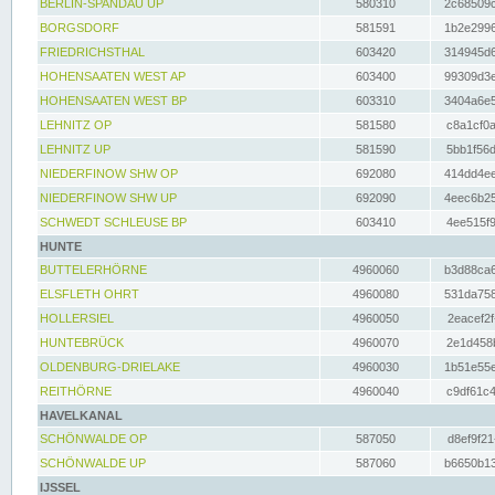
BERLIN-SPANDAU UP
580310
2c68509c
BORGSDORF
581591
1b2e2996
FRIEDRICHSTHAL
603420
314945d6
HOHENSAATEN WEST AP
603400
99309d3e
HOHENSAATEN WEST BP
603310
3404a6e5
LEHNITZ OP
581580
c8a1cf0a
LEHNITZ UP
581590
5bb1f56d
NIEDERFINOW SHW OP
692080
414dd4ee
NIEDERFINOW SHW UP
692090
4eec6b25
SCHWEDT SCHLEUSE BP
603410
4ee515f9
HUNTE
BUTTELERHÖRNE
4960060
b3d88ca6
ELSFLETH OHRT
4960080
531da758
HOLLERSIEL
4960050
2eacef2f
HUNTEBRÜCK
4960070
2e1d458b
OLDENBURG-DRIELAKE
4960030
1b51e55e
REITHÖRNE
4960040
c9df61c4
HAVELKANAL
SCHÖNWALDE OP
587050
d8ef9f21
SCHÖNWALDE UP
587060
b6650b13
IJSSEL