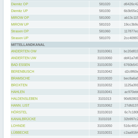
Diemitz OP
581020
d6426c42
Diemitz UP
581030
6b3b55e2
MIROW OP
581000
ab13c115
MIROW UP
581010
19cc3b9a
Strasen OP
581060
117877ec
Strasen UP
581070
2cc40997
MITTELLANDKANAL
ANDERTEN OW
31010061
bc20d819
ANDERTEN UW
31010060
dd41a7d6
BAD ESSEN
31010030
6760b547
BERENBUSCH
31010042
d2c8f60e
BRAMSCHE
31010020
bec8a6a5
BROXTEN
31010032
1125a391
HAHLEN
31010041
ac970eb0
HALDENSLEBEN
3101013
90d92801
HANN. LIST
31010062
27dfd137
HÖRSTEL
31010010
6c7c180f
KANALBRÜCKE
3101018
32b997c2
LOHNDE
31010050
516c4814
LÜBBECKE
31010031
c2aa9164