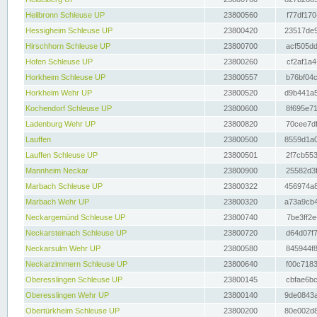
Heilbronn Schleuse UP
23800560
f77df170
Hessigheim Schleuse UP
23800420
23517de9
Hirschhorn Schleuse UP
23800700
acf505dd
Hofen Schleuse UP
23800260
cf2af1a4
Horkheim Schleuse UP
23800557
b76bf04c
Horkheim Wehr UP
23800520
d9b441a5
Kochendorf Schleuse UP
23800600
8f695e71
Ladenburg Wehr UP
23800820
70cee7df
Lauffen
23800500
8559d1a0
Lauffen Schleuse UP
23800501
2f7cb553
Mannheim Neckar
23800900
25582d3f
Marbach Schleuse UP
23800322
456974a8
Marbach Wehr UP
23800320
a73a9cb4
Neckargemünd Schleuse UP
23800740
7be3ff2e
Neckarsteinach Schleuse UP
23800720
d64d07f7
Neckarsulm Wehr UP
23800580
845944f8
Neckarzimmern Schleuse UP
23800640
f00c7183
Oberesslingen Schleuse UP
23800145
cbfae6bc
Oberesslingen Wehr UP
23800140
9de0843a
Obertürkheim Schleuse UP
23800200
80e002d8