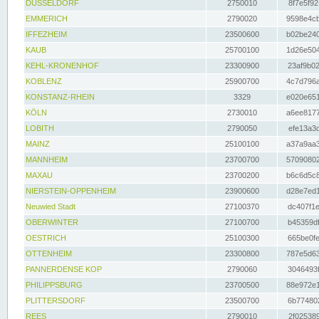
DÜSSELDORF
2750010
8f7e5f92
EMMERICH
2790020
9598e4cb
IFFEZHEIM
23500600
b02be240
KAUB
25700100
1d26e504
KEHL-KRONENHOF
23300900
23af9b02
KOBLENZ
25900700
4c7d796a
KONSTANZ-RHEIN
3329
e020e651
KÖLN
2730010
a6ee8177
LOBITH
2790050
efe13a3d
MAINZ
25100100
a37a9aa3
MANNHEIM
23700700
57090802
MAXAU
23700200
b6c6d5c8
NIERSTEIN-OPPENHEIM
23900600
d28e7ed1
Neuwied Stadt
27100370
dc407f1e
OBERWINTER
27100700
b45359df
OESTRICH
25100300
665be0fe
OTTENHEIM
23300800
787e5d63
PANNERDENSE KOP
2790060
3046493f
PHILIPPSBURG
23700500
88e972e1
PLITTERSDORF
23500700
6b774802
REES
2790010
2f025389