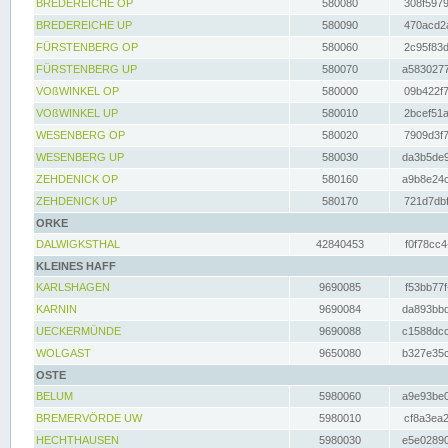
BREDEREICHE OP
580080
308f5979
BREDEREICHE UP
580090
470acd2a
FÜRSTENBERG OP
580060
2c95f83d
FÜRSTENBERG UP
580070
a5830277
VOßWINKEL OP
580000
09b422f7
VOßWINKEL UP
580010
2bcef51a
WESENBERG OP
580020
7909d3f7
WESENBERG UP
580030
da3b5de9
ZEHDENICK OP
580160
a9b8e24c
ZEHDENICK UP
580170
721d7dbf
ORKE
DALWIGKSTHAL
42840453
f0f78cc4
KLEINES HAFF
KARLSHAGEN
9690085
f53bb77f
KARNIN
9690084
da893bbd
UECKERMÜNDE
9690088
c1588dcc
WOLGAST
9650080
b327e35c
OSTE
BELUM
5980060
a9e93be0
BREMERVÖRDE UW
5980010
cf8a3ea2
HECHTHAUSEN
5980030
e5e02890