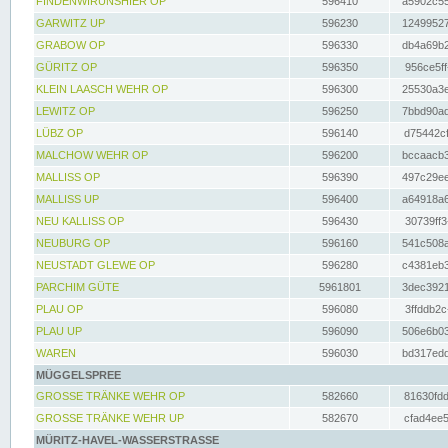
FINDENWIRUNSHIER OP
596410
a5902c55
GARWITZ UP
596230
12499527
GRABOW OP
596330
db4a69b2
GÜRITZ OP
596350
956ce5ff
KLEIN LAASCH WEHR OP
596300
25530a3e
LEWITZ OP
596250
7bbd90ad
LÜBZ OP
596140
d75442cf
MALCHOW WEHR OP
596200
bccaacb3
MALLISS OP
596390
497c29ee
MALLISS UP
596400
a64918a6
NEU KALLISS OP
596430
30739ff3
NEUBURG OP
596160
541c508a
NEUSTADT GLEWE OP
596280
c4381eb3
PARCHIM GÜTE
5961801
3dec3921
PLAU OP
596080
3ffddb2c
PLAU UP
596090
506e6b03
WAREN
596030
bd317edd
MÜGGELSPREE
GROSSE TRÄNKE WEHR OP
582660
81630fdd
GROSSE TRÄNKE WEHR UP
582670
cfad4ee5
MÜRITZ-HAVEL-WASSERSTRASSE