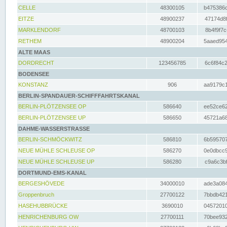
CELLE
48300105
b475386c
EITZE
48900237
47174d8f
MARKLENDORF
48700103
8b4f9f7c
RETHEM
48900204
5aaed954
ALTE MAAS
DORDRECHT
123456785
6c6f84c2
BODENSEE
KONSTANZ
906
aa9179c1
BERLIN-SPANDAUER-SCHIFFFAHRTSKANAL
BERLIN-PLÖTZENSEE OP
586640
ee52ce62
BERLIN-PLÖTZENSEE UP
586650
45721a68
DAHME-WASSERSTRASSE
BERLIN-SCHMÖCKWITZ
586810
6b595707
NEUE MÜHLE SCHLEUSE OP
586270
0e0dbcc9
NEUE MÜHLE SCHLEUSE UP
586280
c9a6c3bf
DORTMUND-EMS-KANAL
BERGESHÖVEDE
34000010
ade3a084
Groppenbruch
27700122
7bbdb421
HASEHUBBRÜCKE
3690010
04572010
HENRICHENBURG OW
27700111
70bee932