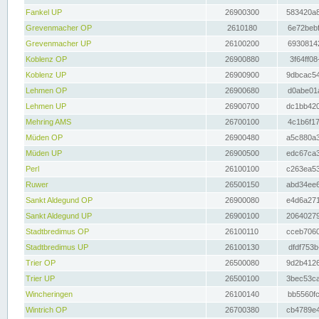
Fankel UP
26900300
583420a8
Grevenmacher OP
2610180
6e72bebf
Grevenmacher UP
26100200
69308142
Koblenz OP
26900880
3f64ff08
Koblenz UP
26900900
9dbcac54
Lehmen OP
26900680
d0abe01a
Lehmen UP
26900700
dc1bb420
Mehring AMS
26700100
4c1b6f17
Müden OP
26900480
a5c880a3
Müden UP
26900500
edc67ca3
Perl
26100100
c263ea53
Ruwer
26500150
abd34ee6
Sankt Aldegund OP
26900080
e4d6a271
Sankt Aldegund UP
26900100
20640279
Stadtbredimus OP
26100110
cceb7060
Stadtbredimus UP
26100130
dfdf753b
Trier OP
26500080
9d2b4126
Trier UP
26500100
3bec53ca
Wincheringen
26100140
bb5560fc
Wintrich OP
26700380
cb4789e4