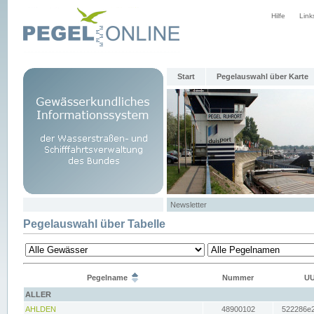
Hilfe
Link
Start
Pegelauswahl über Karte
Newsletter
Pegelauswahl über Tabelle
Pegelname
Nummer
UU
ALLER
AHLDEN
48900102
522286e2