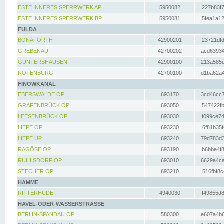
ESTE INNERES SPERRWERK AP
5950082
227b83f7
ESTE INNERES SPERRWERK BP
5950081
5fea1a12
FULDA
BONAFORTH
42900201
23721dfd
GREBENAU
42700202
acd63934
GUNTERSHAUSEN
42900100
213a585d
ROTENBURG
42700100
d1ba62a4
FINOWKANAL
EBERSWALDE OP
693170
3cd46cc7
GRAFENBRÜCK OP
693050
547422fb
LEESENBRÜCK OP
693030
f099ce74
LIEPE OP
693230
6f81b35f
LIEPE UP
693240
79d783d3
RAGÖSE OP
693190
b6bbe4f8
RUHLSDORF OP
693010
6629a4ca
STECHER OP
693210
516fbf8c
HAMME
RITTERHUDE
4940030
f49855d8
HAVEL-ODER-WASSERSTRASSE
BERLIN-SPANDAU OP
580300
e607a4b6