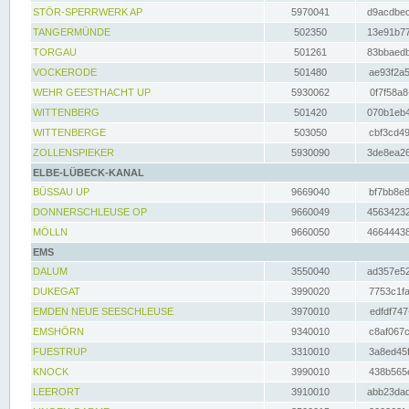
STÖR-SPERRWERK AP
5970041
d9acdbec
TANGERMÜNDE
502350
13e91b77
TORGAU
501261
83bbaedb
VOCKERODE
501480
ae93f2a5
WEHR GEESTHACHT UP
5930062
0f7f58a8
WITTENBERG
501420
070b1eb4
WITTENBERGE
503050
cbf3cd49
ZOLLENSPIEKER
5930090
3de8ea26
ELBE-LÜBECK-KANAL
BÜSSAU UP
9669040
bf7bb8e8
DONNERSCHLEUSE OP
9660049
45634232
MÖLLN
9660050
46644438
EMS
DALUM
3550040
ad357e52
DUKEGAT
3990020
7753c1fa
EMDEN NEUE SEESCHLEUSE
3970010
edfdf747
EMSHÖRN
9340010
c8af067c
FUESTRUP
3310010
3a8ed45f
KNOCK
3990010
438b565e
LEERORT
3910010
abb23dad