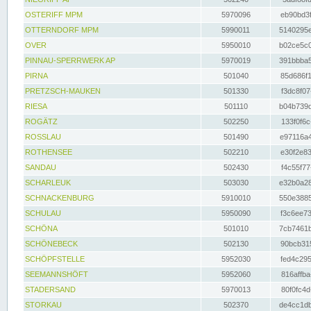
OSTERIFF MPM
5970096
eb90bd3f
OTTERNDORF MPM
5990011
5140295e
OVER
5950010
b02ce5c0
PINNAU-SPERRWERK AP
5970019
391bbba5
PIRNA
501040
85d686f1
PRETZSCH-MAUKEN
501330
f3dc8f07
RIESA
501110
b04b739d
ROGÄTZ
502250
133f0f6c
ROSSLAU
501490
e97116a4
ROTHENSEE
502210
e30f2e83
SANDAU
502430
f4c55f77
SCHARLEUK
503030
e32b0a28
SCHNACKENBURG
5910010
550e3885
SCHULAU
5950090
f3c6ee73
SCHÖNA
501010
7cb7461b
SCHÖNEBECK
502130
90bcb315
SCHÖPFSTELLE
5952030
fed4c295
SEEMANNSHÖFT
5952060
816affba
STADERSAND
5970013
80f0fc4d
STORKAU
502370
de4cc1db