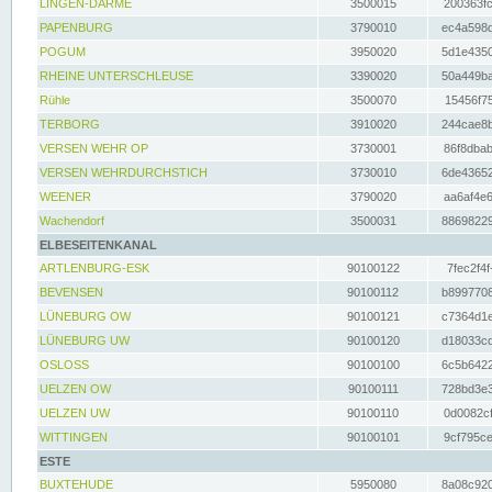
LINGEN-DARME
3500015
200363fc
PAPENBURG
3790010
ec4a598d
POGUM
3950020
5d1e4350
RHEINE UNTERSCHLEUSE
3390020
50a449ba
Rühle
3500070
15456f75
TERBORG
3910020
244cae8b
VERSEN WEHR OP
3730001
86f8dbab
VERSEN WEHRDURCHSTICH
3730010
6de43652
WEENER
3790020
aa6af4e6
Wachendorf
3500031
88698229
ELBESEITENKANAL
ARTLENBURG-ESK
90100122
7fec2f4f
BEVENSEN
90100112
b8997708
LÜNEBURG OW
90100121
c7364d1e
LÜNEBURG UW
90100120
d18033cd
OSLOSS
90100100
6c5b6422
UELZEN OW
90100111
728bd3e3
UELZEN UW
90100110
0d0082cf
WITTINGEN
90100101
9cf795ce
ESTE
BUXTEHUDE
5950080
8a08c920