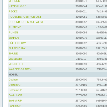
MEHRUM
31010071
be05603a
NIENBRÜGGE
31010044
864a8111
RECKE
31010011
7af19499
RODENBERGER AUE-OST
31010051
6288de60
RODENBERGER AUE-WEST
31010052
eb24b5a3
RUSBEND
31010043
c1f06401
RÜHEN
31010093
4ed5f6da
SEHNDE
31010070
ab0d9117
SÜLFELD OW
31010092
a8604e8f
SÜLFELD UW
31010091
892183d6
THUNE
31010080
42b865fb
VELSDORF
3101012
36f80081
VORSFELDE
31010090
dbb2bb9f
WARBER GRABEN
31010040
2f1080ba
MOSEL
Cochem
26900400
768df4e9
Detzem OP
26700180
c40912fd
Detzem UP
26700200
dc344605
Enkirch OP
26700880
87207dcd
Enkirch UP
26700900
ee861944
Fankel OP
26900280
68198b48