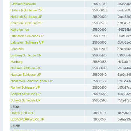
Giessen Klärwerk
25800100
4b386a6a
Hollerich Schleuse OP
25800618
cedc9b0c
Hollerich Schleuse UP
25800620
9beb7290
Kalkofen Schleuse OP
25800578
a7034573
Kalkofen neu
25800600
64f735fd
Lahnstein Schleuse OP
25800798
664d68ea
Lahnstein Schleuse UP
25800800
6b6b31e2
Leun neu
25800200
32807065
Limburg Schleuse UP
25800440
89038b42
Marburg
25830056
4e7a6cfa
Nassau Schleuse OP
25800638
29cb44a2
Nassau Schleuse UP
25800640
3a90a346
Niederbiel Schleuse Kanal OP
25800177
57c8e437
Runkel Schleuse UP
25800400
b85b17cc
Scheidt Schleuse OP
25800558
15a50d2b
Scheidt Schleuse UP
25800560
7dfe4776
LEDA
DREYSCHLOOT
3880010
d4df3617
LEDASPERRWERK UP
3880050
5e6ae93a
LEINE