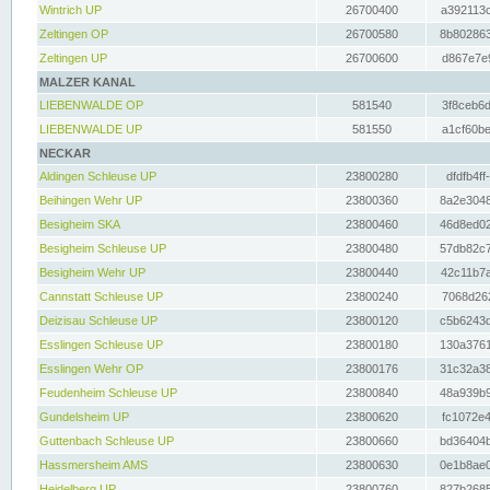
Wintrich UP
26700400
a392113c
Zeltingen OP
26700580
8b802863
Zeltingen UP
26700600
d867e7e9
MALZER KANAL
LIEBENWALDE OP
581540
3f8ceb6d
LIEBENWALDE UP
581550
a1cf60be
NECKAR
Aldingen Schleuse UP
23800280
dfdfb4ff
Beihingen Wehr UP
23800360
8a2e3048
Besigheim SKA
23800460
46d8ed02
Besigheim Schleuse UP
23800480
57db82c7
Besigheim Wehr UP
23800440
42c11b7a
Cannstatt Schleuse UP
23800240
7068d262
Deizisau Schleuse UP
23800120
c5b6243d
Esslingen Schleuse UP
23800180
130a3761
Esslingen Wehr OP
23800176
31c32a38
Feudenheim Schleuse UP
23800840
48a939b9
Gundelsheim UP
23800620
fc1072e4
Guttenbach Schleuse UP
23800660
bd36404b
Hassmersheim AMS
23800630
0e1b8ae0
Heidelberg UP
23800760
827b2685