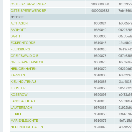
OSTE-SPERRWERK AP
9000000590
8c3295dc
OSTE-SPERRWERK BP
9000000532
7cb4566b
OSTSEE
ALTHAGEN
9650024
b8d05bf9
BARHÖFT
9650040
09227288
BARTH
9650030
00c33ed9
ECKERNFÖRDE
9610045
1faa9b2c
FLENSBURG
9610010
9e19c411
GREIFSWALD OIE
9690078
087b6386
GREIFSWALD-WIECK
9650073
6b53ef42
HEILIGENHAFEN
9610070
06219dd9
KAPPELN
9610035
b09f2243
KIEL-HOLTENAU
9610066
3ad4013f
KLOSTER
9670050
905e7328
KOSEROW
9690093
c0f33a36
LANGBALLIGAU
9610015
5a33bf14
LAUTERBACH
9670063
91922b9b
LT KIEL
9610050
736437d7
MARIENLEUCHTE
9610075
8effc15d
NEUENDORF HAFEN
9670046
492f85b8