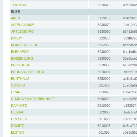
TÖNNING
9520070
00e386ac
ELBE
AKEN
502010
094b96e5
ALTENGAMME
5930070
2ee12b9a
ARTLENBURG
5930050
b3492c68
BARBY
502070
939f82ec
BLANKENESE UF
5952065
bacb459b
BLECKEDE
5930020
6aa1cd8e
BOIZENBURG
5930033
33e0bce0
BROKDORF
5970050
610ab204
BRUNSBÜTTEL MPM
5970094
d4f5f719
BUNTHAUS
5952020
ae1b91d0
COSWIG
501470
1ce53a59
CRANZ
5950070
e6b42536
CUXHAVEN STEUBENHÖFT
5990020
aad49293
DAMNATZ
5910030
c233674f
DESSAU
502000
1edc5fa4
DRESDEN
501060
70272185
DÖMITZ
5910025
6e3ea719
ELSTER
501390
c093b557