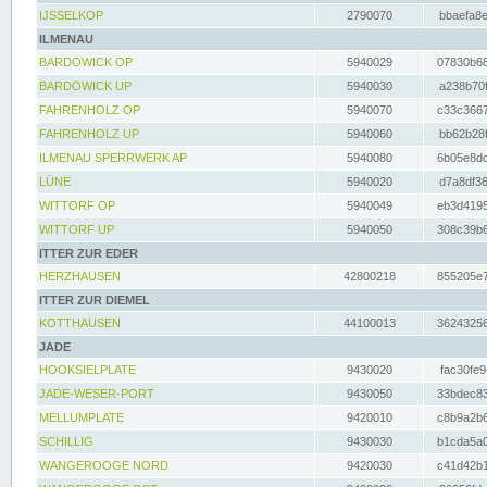
IJSSELKOP
2790070
bbaefa8e
ILMENAU
BARDOWICK OP
5940029
07830b68
BARDOWICK UP
5940030
a238b70f
FAHRENHOLZ OP
5940070
c33c3667
FAHRENHOLZ UP
5940060
bb62b28f
ILMENAU SPERRWERK AP
5940080
6b05e8dc
LÜNE
5940020
d7a8df36
WITTORF OP
5940049
eb3d4195
WITTORF UP
5940050
308c39b6
ITTER ZUR EDER
HERZHAUSEN
42800218
855205e7
ITTER ZUR DIEMEL
KOTTHAUSEN
44100013
36243256
JADE
HOOKSIELPLATE
9430020
fac30fe9
JADE-WESER-PORT
9430050
33bdec83
MELLUMPLATE
9420010
c8b9a2b6
SCHILLIG
9430030
b1cda5a0
WANGEROOGE NORD
9420030
c41d42b1