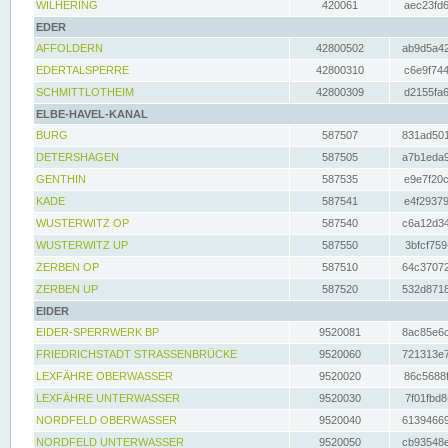
WILHERING
420061
aec23fd6
EDER
AFFOLDERN
42800502
ab9d5a42
EDERTALSPERRE
42800310
c6e9f744
SCHMITTLOTHEIM
42800309
d2155fa6
ELBE-HAVEL-KANAL
BURG
587507
831ad501
DETERSHAGEN
587505
a7b1eda9
GENTHIN
587535
e9e7f20c
KADE
587541
e4f29379
WUSTERWITZ OP
587540
c6a12d34
WUSTERWITZ UP
587550
3bfcf759
ZERBEN OP
587510
64c37072
ZERBEN UP
587520
532d8718
EIDER
EIDER-SPERRWERK BP
9520081
8ac85e6c
FRIEDRICHSTADT STRASSENBRÜCKE
9520060
721313e7
LEXFÄHRE OBERWASSER
9520020
86c5688f
LEXFÄHRE UNTERWASSER
9520030
7f01fbd8
NORDFELD OBERWASSER
9520040
61394669
NORDFELD UNTERWASSER
9520050
cb93548e