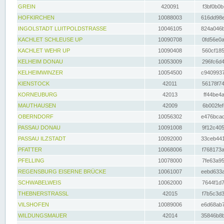
GREIN
420091
f3bf0b0b
HOFKIRCHEN
10088003
616dd98e
INGOLSTADT LUITPOLDSTRASSE
10046105
824a046b
KACHLET SCHLEUSE UP
10090708
0fd56e0a
KACHLET WEHR UP
10090408
560cf185
KELHEIM DONAU
10053009
296fc6d4
KELHEIMWINZER
10054500
c9409937
KIENSTOCK
42011
56178f74
KORNEUBURG
42013
ff44be4a
MAUTHAUSEN
42009
6b002fef
OBERNDORF
10056302
e476bcad
PASSAU DONAU
10091008
9f12c405
PASSAU ILZSTADT
10092000
33ceb441
PFATTER
10068006
f768173a
PFELLING
10078000
7fe63a95
REGENSBURG EISERNE BRÜCKE
10061007
eebd633a
SCHWABELWEIS
10062000
7644f1d7
THEBNERSTRASSL
42015
f7b5c3d3
VILSHOFEN
10089006
e6d68ab7
WILDUNGSMAUER
42014
35846b8b