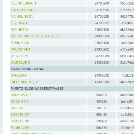
KLEINHEUBACH
24700200
355b02d2
KROTZENBURG
24700335
27eed51b
MAINFLINGEN
24700325
4627475d
OBERNAU
24700302
3c7cfb10
RAUNHEIM
24900108
db1684c1
SCHWEINFURT NEUER HAFEN
24300304
42ecae60
STEINBACH
24500100
1ed983c3
TRUNSTADT
24300202
a77aad00
WERTHEIM
24709089
0e065a22
WÜRZBURG
24300600
915d76e1
MAIN-DONAU-KANAL
BAMBERG
24300042
ff02f181
RIEDENBURG_UP
13409200
4a69e82e
MÜRITZ-ELDE-WASSERSTRASSE
BARKOW OP
596100
06d86c6b
BOBZIN OP
596120
faefa284
BUROW
5961601
a68cf527
DÖMITZ OP
596450
ec8188ee
DÖMITZ UP
596460
ad3a51da
ELDENA OP
596370
0fab94c7