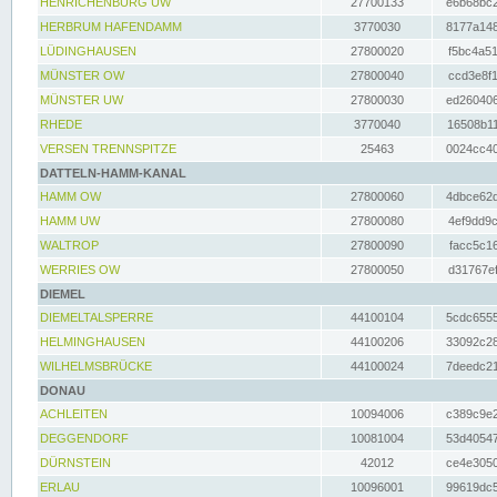
HENRICHENBURG UW
27700133
e6b68bc2
HERBRUM HAFENDAMM
3770030
8177a148
LÜDINGHAUSEN
27800020
f5bc4a51
MÜNSTER OW
27800040
ccd3e8f1
MÜNSTER UW
27800030
ed260406
RHEDE
3770040
16508b11
VERSEN TRENNSPITZE
25463
0024cc40
DATTELN-HAMM-KANAL
HAMM OW
27800060
4dbce62d
HAMM UW
27800080
4ef9dd9c
WALTROP
27800090
facc5c16
WERRIES OW
27800050
d31767ef
DIEMEL
DIEMELTALSPERRE
44100104
5cdc6555
HELMINGHAUSEN
44100206
33092c28
WILHELMSBRÜCKE
44100024
7deedc21
DONAU
ACHLEITEN
10094006
c389c9e2
DEGGENDORF
10081004
53d40547
DÜRNSTEIN
42012
ce4e3050
ERLAU
10096001
99619dc5