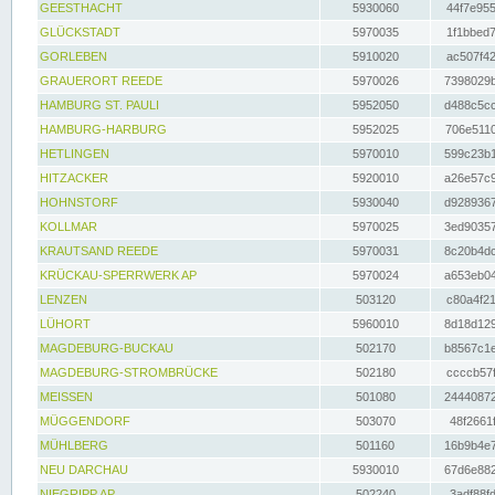
GEESTHACHT
5930060
44f7e955
GLÜCKSTADT
5970035
1f1bbed7
GORLEBEN
5910020
ac507f42
GRAUERORT REEDE
5970026
7398029b
HAMBURG ST. PAULI
5952050
d488c5cc
HAMBURG-HARBURG
5952025
706e5110
HETLINGEN
5970010
599c23b1
HITZACKER
5920010
a26e57c9
HOHNSTORF
5930040
d9289367
KOLLMAR
5970025
3ed90357
KRAUTSAND REEDE
5970031
8c20b4dc
KRÜCKAU-SPERRWERK AP
5970024
a653eb04
LENZEN
503120
c80a4f21
LÜHORT
5960010
8d18d129
MAGDEBURG-BUCKAU
502170
b8567c1e
MAGDEBURG-STROMBRÜCKE
502180
ccccb57f
MEISSEN
501080
24440872
MÜGGENDORF
503070
48f2661f
MÜHLBERG
501160
16b9b4e7
NEU DARCHAU
5930010
67d6e882
NIEGRIPP AP
502240
3adf88fd