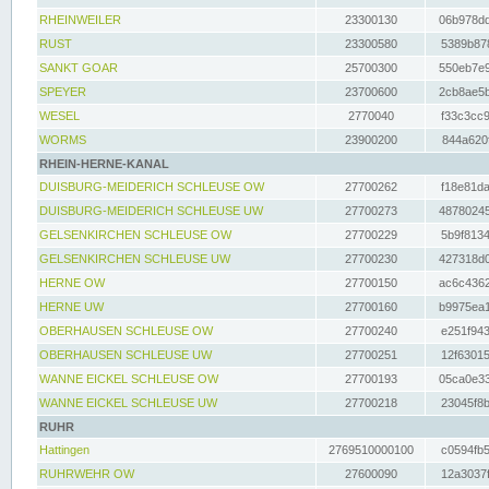
RHEINWEILER
23300130
06b978dd
RUST
23300580
5389b878
SANKT GOAR
25700300
550eb7e9
SPEYER
23700600
2cb8ae5b
WESEL
2770040
f33c3cc9
WORMS
23900200
844a620f
RHEIN-HERNE-KANAL
DUISBURG-MEIDERICH SCHLEUSE OW
27700262
f18e81da
DUISBURG-MEIDERICH SCHLEUSE UW
27700273
48780245
GELSENKIRCHEN SCHLEUSE OW
27700229
5b9f8134
GELSENKIRCHEN SCHLEUSE UW
27700230
427318d0
HERNE OW
27700150
ac6c4362
HERNE UW
27700160
b9975ea1
OBERHAUSEN SCHLEUSE OW
27700240
e251f943
OBERHAUSEN SCHLEUSE UW
27700251
12f63015
WANNE EICKEL SCHLEUSE OW
27700193
05ca0e33
WANNE EICKEL SCHLEUSE UW
27700218
23045f8b
RUHR
Hattingen
2769510000100
c0594fb5
RUHRWEHR OW
27600090
12a3037f