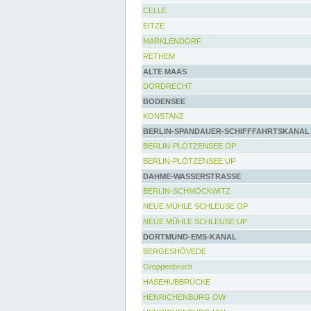
CELLE
EITZE
MARKLENDORF
RETHEM
ALTE MAAS
DORDRECHT
BODENSEE
KONSTANZ
BERLIN-SPANDAUER-SCHIFFFAHRTSKANAL
BERLIN-PLÖTZENSEE OP
BERLIN-PLÖTZENSEE UP
DAHME-WASSERSTRASSE
BERLIN-SCHMÖCKWITZ
NEUE MÜHLE SCHLEUSE OP
NEUE MÜHLE SCHLEUSE UP
DORTMUND-EMS-KANAL
BERGESHÖVEDE
Groppenbruch
HASEHUBBRÜCKE
HENRICHENBURG OW