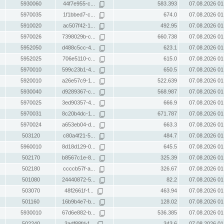
5930060
44f7e955-c...
583.393
07.08.2026 01
5970035
1f1bbed7-c...
674.0
07.08.2026 01
5910020
ac507f42-1...
492.95
07.08.2026 01
5970026
7398029b-c...
660.738
07.08.2026 01
5952050
d488c5cc-4...
623.1
07.08.2026 01
5952025
706e5110-c...
615.0
07.08.2026 01
5970010
599c23b1-4...
650.5
07.08.2026 01
5920010
a26e57c9-1...
522.639
07.08.2026 01
5930040
d9289367-c...
568.987
07.08.2026 01
5970025
3ed90357-4...
666.9
07.08.2026 01
5970031
8c20b4dc-1...
671.787
07.08.2026 01
5970024
a653eb04-d...
663.3
07.08.2026 01
503120
c80a4f21-5...
484.7
07.08.2026 01
5960010
8d18d129-0...
645.5
07.08.2026 01
502170
b8567c1e-8...
325.39
07.08.2026 01
502180
ccccb57f-a...
326.67
07.08.2026 01
501080
24440872-5...
82.2
07.08.2026 01
503070
48f2661f-f...
463.94
07.08.2026 01
501160
16b9b4e7-b...
128.02
07.08.2026 01
5930010
67d6e882-b...
536.385
07.08.2026 01
502240
3adf88fd-f...
343.6
07.08.2026 01