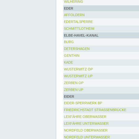
WILHERING
EDER
AFFOLDERN
EDERTALSPERRE
SCHMITTLOTHEIM
ELBE-HAVEL-KANAL
BURG
DETERSHAGEN
GENTHIN
KADE
WUSTERWITZ OP
WUSTERWITZ UP
ZERBEN OP
ZERBEN UP
EIDER
EIDER-SPERRWERK BP
FRIEDRICHSTADT STRASSENBRÜCKE
LEXFÄHRE OBERWASSER
LEXFÄHRE UNTERWASSER
NORDFELD OBERWASSER
NORDFELD UNTERWASSER