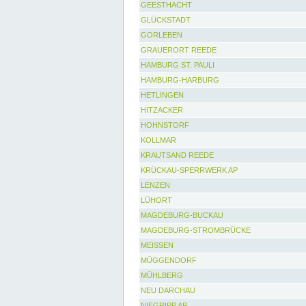
GEESTHACHT
GLÜCKSTADT
GORLEBEN
GRAUERORT REEDE
HAMBURG ST. PAULI
HAMBURG-HARBURG
HETLINGEN
HITZACKER
HOHNSTORF
KOLLMAR
KRAUTSAND REEDE
KRÜCKAU-SPERRWERK AP
LENZEN
LÜHORT
MAGDEBURG-BUCKAU
MAGDEBURG-STROMBRÜCKE
MEISSEN
MÜGGENDORF
MÜHLBERG
NEU DARCHAU
NIEGRIPP AP