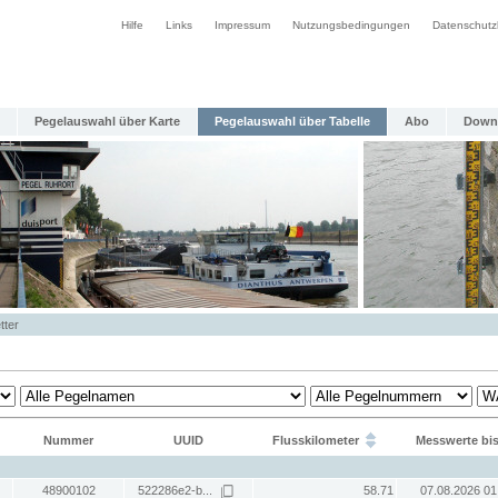
Hilfe
Links
Impressum
Nutzungsbedingungen
Datenschutz
Pegelauswahl über Karte
Pegelauswahl über Tabelle
Abo
Down
tter
Nummer
UUID
Flusskilometer
Messwerte bi
48900102
522286e2-b...
58.71
07.08.2026 01