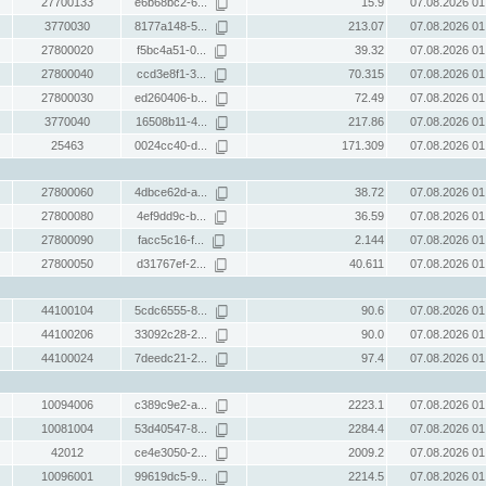
27700133
e6b68bc2-6...
15.9
07.08.2026 01
3770030
8177a148-5...
213.07
07.08.2026 01
27800020
f5bc4a51-0...
39.32
07.08.2026 01
27800040
ccd3e8f1-3...
70.315
07.08.2026 01
27800030
ed260406-b...
72.49
07.08.2026 01
3770040
16508b11-4...
217.86
07.08.2026 01
25463
0024cc40-d...
171.309
07.08.2026 01
27800060
4dbce62d-a...
38.72
07.08.2026 01
27800080
4ef9dd9c-b...
36.59
07.08.2026 01
27800090
facc5c16-f...
2.144
07.08.2026 01
27800050
d31767ef-2...
40.611
07.08.2026 01
44100104
5cdc6555-8...
90.6
07.08.2026 01
44100206
33092c28-2...
90.0
07.08.2026 01
44100024
7deedc21-2...
97.4
07.08.2026 01
10094006
c389c9e2-a...
2223.1
07.08.2026 01
10081004
53d40547-8...
2284.4
07.08.2026 01
42012
ce4e3050-2...
2009.2
07.08.2026 01
10096001
99619dc5-9...
2214.5
07.08.2026 01