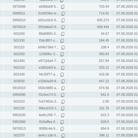
5970096
eb90bd3f-5...
703.44
07.08.2026 01
5990011
5140295e-b...
714.02
07.08.2026 01
5950010
b02ce5c0-6...
605.273
07.08.2026 01
5970019
391bbba5-8...
658.444
07.08.2026 01
501040
85d686f1-5...
34.67
07.08.2026 01
501330
f3dc8f07-c...
184.45
07.08.2026 01
501110
b04b739d-7...
108.4
07.08.2026 01
502250
133f0f6c-2...
350.64
07.08.2026 01
501490
e97116a4-7...
257.84
07.08.2026 01
502210
e30f2e83-b...
333.12
07.08.2026 01
502430
f4c55f77-a...
416.06
07.08.2026 01
503030
e32b0a28-8...
447.22
07.08.2026 01
5910010
550e3885-a...
474.56
07.08.2026 01
5950090
f3c6ee73-5...
641.0
07.08.2026 01
501010
7cb7461b-3...
2.05
07.08.2026 01
502130
90bcb315-f...
311.76
07.08.2026 01
5952030
fed4c295-7...
615.3
07.08.2026 01
5952060
816affba-0...
628.9
07.08.2026 01
5970013
80f0fc4d-9...
654.9
07.08.2026 01
502370
de4cc1db-5...
396.11
07.08.2026 01