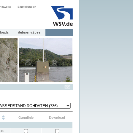
hinweise
Einstellungen
loads
Webservices
s
Ganglinie
Download
:45