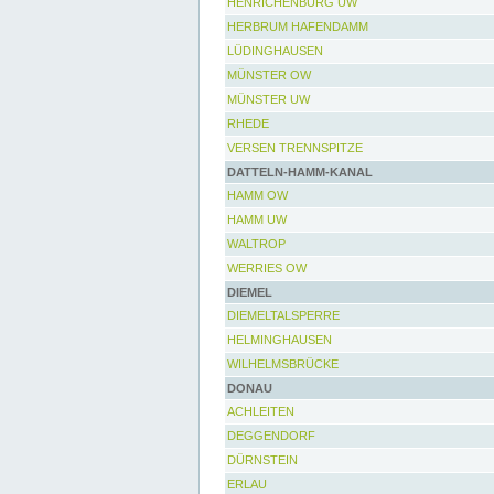
HENRICHENBURG UW
HERBRUM HAFENDAMM
LÜDINGHAUSEN
MÜNSTER OW
MÜNSTER UW
RHEDE
VERSEN TRENNSPITZE
DATTELN-HAMM-KANAL
HAMM OW
HAMM UW
WALTROP
WERRIES OW
DIEMEL
DIEMELTALSPERRE
HELMINGHAUSEN
WILHELMSBRÜCKE
DONAU
ACHLEITEN
DEGGENDORF
DÜRNSTEIN
ERLAU