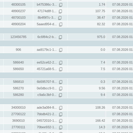
48300105
b475386c-3...
1.74
07.08.2026 01
48900237
47174d8f-1...
107.75
07.08.2026 01
48700103
8b4f9f7c-3...
38.47
07.08.2026 01
48900204
5aaed954-d...
82.32
07.08.2026 01
123456785
6c6f84c2-b...
975.0
07.08.2026 01
906
aa9179c1-1...
0.0
07.08.2026 01
586640
ee52ce62-2...
7.4
07.08.2026 01
586650
45721a68-5...
7.5
07.08.2026 01
586810
6b595707-8...
0.3
07.08.2026 01
586270
0e0dbcc9-0...
9.56
07.08.2026 01
586280
c9a6c3bf-0...
9.4
07.08.2026 01
34000010
ade3a084-8...
108.26
07.08.2026 01
27700122
7bbdb421-2...
07.08.2026 01
3690010
04572010-1...
166.42
07.08.2026 01
27700111
70bee932-1...
14.3
07.08.2026 01