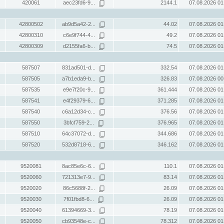
420061
aec23fd6-9...
2144.1
07.08.2026 01
42800502
ab9d5a42-2...
44.02
07.08.2026 01
42800310
c6e9f744-4...
49.2
07.08.2026 01
42800309
d2155fa6-b...
74.5
07.08.2026 01
587507
831ad501-d...
332.54
07.08.2026 01
587505
a7b1eda9-b...
326.83
07.08.2026 00
587535
e9e7f20c-9...
361.444
07.08.2026 01
587541
e4f29379-6...
371.285
07.08.2026 01
587540
c6a12d34-c...
376.56
07.08.2026 01
587550
3bfcf759-2...
376.965
07.08.2026 01
587510
64c37072-d...
344.686
07.08.2026 01
587520
532d8718-6...
346.162
07.08.2026 01
9520081
8ac85e6c-6...
110.1
07.08.2026 01
9520060
721313e7-9...
83.14
07.08.2026 01
9520020
86c5688f-2...
26.09
07.08.2026 01
9520030
7f01fbd8-6...
26.09
07.08.2026 01
9520040
61394669-3...
78.19
07.08.2026 01
9520050
cb93548e-c...
78.312
07.08.2026 01