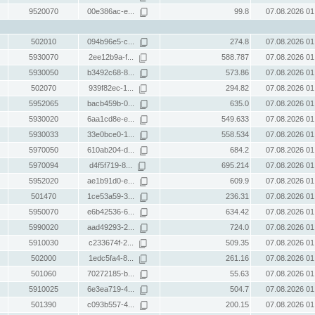
9520070
00e386ac-e...
99.8
07.08.2026 01
502010
094b96e5-c...
274.8
07.08.2026 01
5930070
2ee12b9a-f...
588.787
07.08.2026 01
5930050
b3492c68-8...
573.86
07.08.2026 01
502070
939f82ec-1...
294.82
07.08.2026 01
5952065
bacb459b-0...
635.0
07.08.2026 01
5930020
6aa1cd8e-e...
549.633
07.08.2026 01
5930033
33e0bce0-1...
558.534
07.08.2026 01
5970050
610ab204-d...
684.2
07.08.2026 01
5970094
d4f5f719-8...
695.214
07.08.2026 01
5952020
ae1b91d0-e...
609.9
07.08.2026 01
501470
1ce53a59-3...
236.31
07.08.2026 01
5950070
e6b42536-6...
634.42
07.08.2026 01
5990020
aad49293-2...
724.0
07.08.2026 01
5910030
c233674f-2...
509.35
07.08.2026 01
502000
1edc5fa4-8...
261.16
07.08.2026 01
501060
70272185-b...
55.63
07.08.2026 01
5910025
6e3ea719-4...
504.7
07.08.2026 01
501390
c093b557-4...
200.15
07.08.2026 01