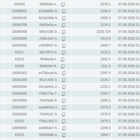
420091
f3bf0b0b-e...
2079.1
07.08.2026 01
10088003
616dd98e-8...
2256.9
07.08.2026 01
10046105
824a046b-9...
2458.3
07.08.2026 01
10090708
0fd56e0a-e...
2230.3
07.08.2026 01
10090408
560cf185-0...
2230.724
07.08.2026 01
10053009
296fc6d4-3...
2414.8
07.08.2026 01
10054500
c9409937-b...
2409.7
07.08.2026 01
42011
56178f74-b...
2015.2
07.08.2026 01
42013
ff44be4a-f...
1941.5
07.08.2026 01
42009
6b002fef-8...
2111.0
07.08.2026 01
10056302
e476bcad-b...
2397.4
07.08.2026 01
10091008
9f12c405-3...
2226.7
07.08.2026 01
10092000
33ceb441-2...
2225.2
07.08.2026 01
10068006
f768173a-7...
2350.7
07.08.2026 01
10078000
7fe63a95-8...
2305.5
07.08.2026 01
10061007
eebd633a-3...
2379.3
07.08.2026 01
10062000
7644f1d7-3...
2376.5
07.08.2026 01
42015
f7b5c3d3-3...
1879.2
07.08.2026 01
10089006
e6d68ab7-5...
2249.5
07.08.2026 01
42014
35846b8b-e...
1894.7
07.08.2026 01