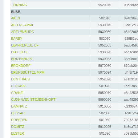
TÖNNING
9520070
00e386ac
ELBE
AKEN
502010
094b96e5
ALTENGAMME
5930070
2ee12b9a
ARTLENBURG
5930050
b3492c68
BARBY
502070
939f82ec
BLANKENESE UF
5952065
bacb459b
BLECKEDE
5930020
6aa1cd8e
BOIZENBURG
5930033
33e0bce0
BROKDORF
5970050
610ab204
BRUNSBÜTTEL MPM
5970094
d4f5f719
BUNTHAUS
5952020
ae1b91d0
COSWIG
501470
1ce53a59
CRANZ
5950070
e6b42536
CUXHAVEN STEUBENHÖFT
5990020
aad49293
DAMNATZ
5910030
c233674f
DESSAU
502000
1edc5fa4
DRESDEN
501060
70272185
DÖMITZ
5910025
6e3ea719
ELSTER
501390
c093b557