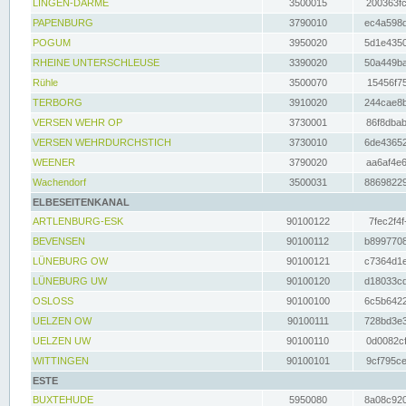
LINGEN-DARME
3500015
200363fc
PAPENBURG
3790010
ec4a598d
POGUM
3950020
5d1e4350
RHEINE UNTERSCHLEUSE
3390020
50a449ba
Rühle
3500070
15456f75
TERBORG
3910020
244cae8b
VERSEN WEHR OP
3730001
86f8dbab
VERSEN WEHRDURCHSTICH
3730010
6de43652
WEENER
3790020
aa6af4e6
Wachendorf
3500031
88698229
ELBESEITENKANAL
ARTLENBURG-ESK
90100122
7fec2f4f
BEVENSEN
90100112
b8997708
LÜNEBURG OW
90100121
c7364d1e
LÜNEBURG UW
90100120
d18033cd
OSLOSS
90100100
6c5b6422
UELZEN OW
90100111
728bd3e3
UELZEN UW
90100110
0d0082cf
WITTINGEN
90100101
9cf795ce
ESTE
BUXTEHUDE
5950080
8a08c920