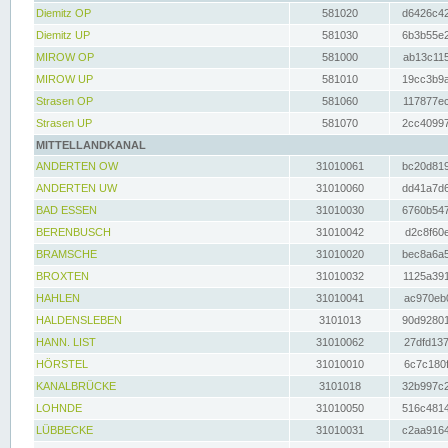
Diemitz OP
581020
d6426c42
Diemitz UP
581030
6b3b55e2
MIROW OP
581000
ab13c115
MIROW UP
581010
19cc3b9a
Strasen OP
581060
117877ec
Strasen UP
581070
2cc40997
MITTELLANDKANAL
ANDERTEN OW
31010061
bc20d819
ANDERTEN UW
31010060
dd41a7d6
BAD ESSEN
31010030
6760b547
BERENBUSCH
31010042
d2c8f60e
BRAMSCHE
31010020
bec8a6a5
BROXTEN
31010032
1125a391
HAHLEN
31010041
ac970eb0
HALDENSLEBEN
3101013
90d92801
HANN. LIST
31010062
27dfd137
HÖRSTEL
31010010
6c7c180f
KANALBRÜCKE
3101018
32b997c2
LOHNDE
31010050
516c4814
LÜBBECKE
31010031
c2aa9164