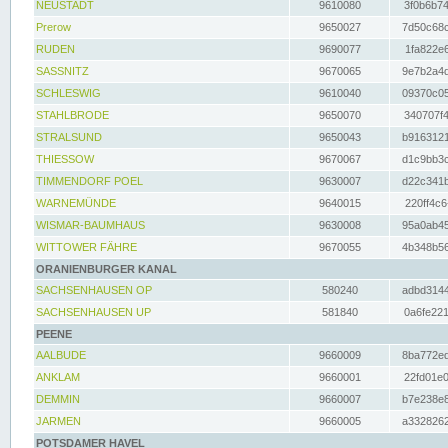
NEUSTADT
9610080
3f0b6b74
Prerow
9650027
7d50c68c
RUDEN
9690077
1fa822e6
SASSNITZ
9670065
9e7b2a4d
SCHLESWIG
9610040
09370c05
STAHLBRODE
9650070
340707f4
STRALSUND
9650043
b9163121
THIESSOW
9670067
d1c9bb3c
TIMMENDORF POEL
9630007
d22c341b
WARNEMÜNDE
9640015
220ff4c6
WISMAR-BAUMHAUS
9630008
95a0ab45
WITTOWER FÄHRE
9670055
4b348b56
ORANIENBURGER KANAL
SACHSENHAUSEN OP
580240
adbd3144
SACHSENHAUSEN UP
581840
0a6fe221
PEENE
AALBUDE
9660009
8ba772ed
ANKLAM
9660001
22fd01e0
DEMMIN
9660007
b7e238e8
JARMEN
9660005
a3328262
POTSDAMER HAVEL