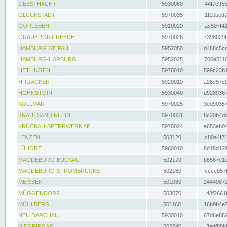
GEESTHACHT
5930060
44f7e955
GLÜCKSTADT
5970035
1f1bbed7
GORLEBEN
5910020
ac507f42
GRAUERORT REEDE
5970026
7398029b
HAMBURG ST. PAULI
5952050
d488c5cc
HAMBURG-HARBURG
5952025
706e5110
HETLINGEN
5970010
599c23b1
HITZACKER
5920010
a26e57c9
HOHNSTORF
5930040
d9289367
KOLLMAR
5970025
3ed90357
KRAUTSAND REEDE
5970031
8c20b4dc
KRÜCKAU-SPERRWERK AP
5970024
a653eb04
LENZEN
503120
c80a4f21
LÜHORT
5960010
8d18d129
MAGDEBURG-BUCKAU
502170
b8567c1e
MAGDEBURG-STROMBRÜCKE
502180
ccccb57f
MEISSEN
501080
24440872
MÜGGENDORF
503070
48f2661f
MÜHLBERG
501160
16b9b4e7
NEU DARCHAU
5930010
67d6e882
NIEGRIPP AP
502240
3adf88fd