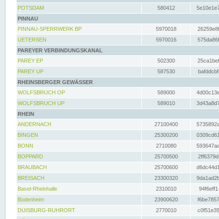
POTSDAM
580412
5e10e1e7
PINNAU
PINNAU-SPERRWERK BP
5970018
26259e8f
UETERSEN
5970016
575da86f
PAREYER VERBINDUNGSKANAL
PAREY EP
502300
25ca1bef
PAREY UP
587530
bafddcbf
RHEINSBERGER GEWÄSSER
WOLFSBRUCH OP
589000
4d00c13e
WOLFSBRUCH UP
589010
3d43a8d7
RHEIN
ANDERNACH
27100400
5735892a
BINGEN
25300200
0309cd61
BONN
2710080
593647aa
BOPPARD
25700500
2ff6379d
BRAUBACH
25700600
d6dc44d1
BREISACH
23300320
9da1ad2b
Basel-Rheinhalle
2310010
94f6eff1
Bodenheim
23900620
f6be7857
DUISBURG-RUHRORT
2770010
c0f51e35