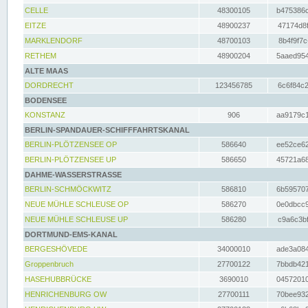
CELLE
48300105
b475386c
EITZE
48900237
47174d8f
MARKLENDORF
48700103
8b4f9f7c
RETHEM
48900204
5aaed954
ALTE MAAS
DORDRECHT
123456785
6c6f84c2
BODENSEE
KONSTANZ
906
aa9179c1
BERLIN-SPANDAUER-SCHIFFFAHRTSKANAL
BERLIN-PLÖTZENSEE OP
586640
ee52ce62
BERLIN-PLÖTZENSEE UP
586650
45721a68
DAHME-WASSERSTRASSE
BERLIN-SCHMÖCKWITZ
586810
6b595707
NEUE MÜHLE SCHLEUSE OP
586270
0e0dbcc9
NEUE MÜHLE SCHLEUSE UP
586280
c9a6c3bf
DORTMUND-EMS-KANAL
BERGESHÖVEDE
34000010
ade3a084
Groppenbruch
27700122
7bbdb421
HASEHUBBRÜCKE
3690010
04572010
HENRICHENBURG OW
27700111
70bee932