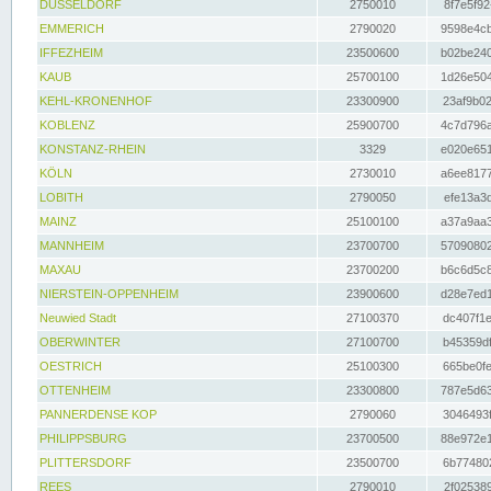
DÜSSELDORF
2750010
8f7e5f92
EMMERICH
2790020
9598e4cb
IFFEZHEIM
23500600
b02be240
KAUB
25700100
1d26e504
KEHL-KRONENHOF
23300900
23af9b02
KOBLENZ
25900700
4c7d796a
KONSTANZ-RHEIN
3329
e020e651
KÖLN
2730010
a6ee8177
LOBITH
2790050
efe13a3d
MAINZ
25100100
a37a9aa3
MANNHEIM
23700700
57090802
MAXAU
23700200
b6c6d5c8
NIERSTEIN-OPPENHEIM
23900600
d28e7ed1
Neuwied Stadt
27100370
dc407f1e
OBERWINTER
27100700
b45359df
OESTRICH
25100300
665be0fe
OTTENHEIM
23300800
787e5d63
PANNERDENSE KOP
2790060
3046493f
PHILIPPSBURG
23700500
88e972e1
PLITTERSDORF
23500700
6b774802
REES
2790010
2f025389