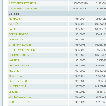
OSTE-SPERRWERK AP
9000000590
8c3295dc
OSTE-SPERRWERK BP
9000000532
7cb4566b
OSTSEE
ALTHAGEN
9650024
b8d05bf9
BARHÖFT
9650040
09227288
BARTH
9650030
00c33ed9
ECKERNFÖRDE
9610045
1faa9b2c
FLENSBURG
9610010
9e19c411
GREIFSWALD OIE
9690078
087b6386
GREIFSWALD-WIECK
9650073
6b53ef42
HEILIGENHAFEN
9610070
06219dd9
KAPPELN
9610035
b09f2243
KIEL-HOLTENAU
9610066
3ad4013f
KLOSTER
9670050
905e7328
KOSEROW
9690093
c0f33a36
LANGBALLIGAU
9610015
5a33bf14
LAUTERBACH
9670063
91922b9b
LT KIEL
9610050
736437d7
MARIENLEUCHTE
9610075
8effc15d
NEUENDORF HAFEN
9670046
492f85b8