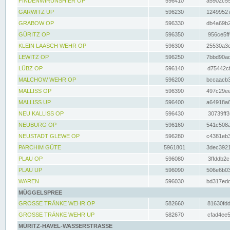
FINDENWIRUNSHIER OP
596410
a5902c55
GARWITZ UP
596230
12499527
GRABOW OP
596330
db4a69b2
GÜRITZ OP
596350
956ce5ff
KLEIN LAASCH WEHR OP
596300
25530a3e
LEWITZ OP
596250
7bbd90ad
LÜBZ OP
596140
d75442cf
MALCHOW WEHR OP
596200
bccaacb3
MALLISS OP
596390
497c29ee
MALLISS UP
596400
a64918a6
NEU KALLISS OP
596430
30739ff3
NEUBURG OP
596160
541c508a
NEUSTADT GLEWE OP
596280
c4381eb3
PARCHIM GÜTE
5961801
3dec3921
PLAU OP
596080
3ffddb2c
PLAU UP
596090
506e6b03
WAREN
596030
bd317edd
MÜGGELSPREE
GROSSE TRÄNKE WEHR OP
582660
81630fdd
GROSSE TRÄNKE WEHR UP
582670
cfad4ee5
MÜRITZ-HAVEL-WASSERSTRASSE