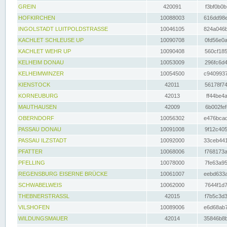
GREIN
420091
f3bf0b0b
HOFKIRCHEN
10088003
616dd98e
INGOLSTADT LUITPOLDSTRASSE
10046105
824a046b
KACHLET SCHLEUSE UP
10090708
0fd56e0a
KACHLET WEHR UP
10090408
560cf185
KELHEIM DONAU
10053009
296fc6d4
KELHEIMWINZER
10054500
c9409937
KIENSTOCK
42011
56178f74
KORNEUBURG
42013
ff44be4a
MAUTHAUSEN
42009
6b002fef
OBERNDORF
10056302
e476bcad
PASSAU DONAU
10091008
9f12c405
PASSAU ILZSTADT
10092000
33ceb441
PFATTER
10068006
f768173a
PFELLING
10078000
7fe63a95
REGENSBURG EISERNE BRÜCKE
10061007
eebd633a
SCHWABELWEIS
10062000
7644f1d7
THEBNERSTRASSL
42015
f7b5c3d3
VILSHOFEN
10089006
e6d68ab7
WILDUNGSMAUER
42014
35846b8b