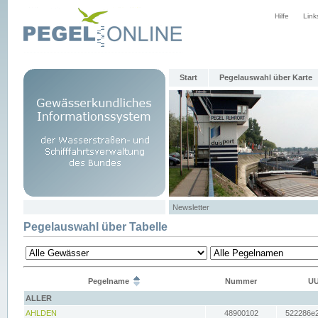
Hilfe
Link
Start
Pegelauswahl über Karte
Newsletter
Pegelauswahl über Tabelle
Pegelname
Nummer
UU
ALLER
AHLDEN
48900102
522286e2