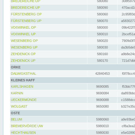
BREDEREICHE OP
580080
308f5979
BREDEREICHE UP
580090
470acd2a
FÜRSTENBERG OP
580060
2c95f83d
FÜRSTENBERG UP
580070
a5830277
VOßWINKEL OP
580000
09b422f7
VOßWINKEL UP
580010
2bcef51a
WESENBERG OP
580020
7909d3f7
WESENBERG UP
580030
da3b5de9
ZEHDENICK OP
580160
a9b8e24c
ZEHDENICK UP
580170
721d7dbf
ORKE
DALWIGKSTHAL
42840453
f0f78cc4
KLEINES HAFF
KARLSHAGEN
9690085
f53bb77f
KARNIN
9690084
da893bbd
UECKERMÜNDE
9690088
c1588dcc
WOLGAST
9650080
b327e35c
OSTE
BELUM
5980060
a9e93be0
BREMERVÖRDE UW
5980010
cf8a3ea2
HECHTHAUSEN
5980030
e5e02890