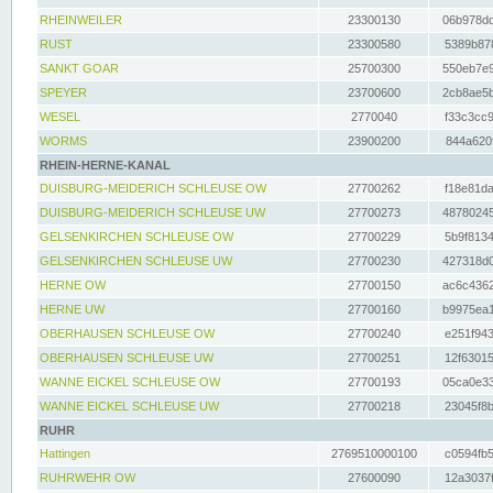
RHEINWEILER
23300130
06b978dd
RUST
23300580
5389b878
SANKT GOAR
25700300
550eb7e9
SPEYER
23700600
2cb8ae5b
WESEL
2770040
f33c3cc9
WORMS
23900200
844a620f
RHEIN-HERNE-KANAL
DUISBURG-MEIDERICH SCHLEUSE OW
27700262
f18e81da
DUISBURG-MEIDERICH SCHLEUSE UW
27700273
48780245
GELSENKIRCHEN SCHLEUSE OW
27700229
5b9f8134
GELSENKIRCHEN SCHLEUSE UW
27700230
427318d0
HERNE OW
27700150
ac6c4362
HERNE UW
27700160
b9975ea1
OBERHAUSEN SCHLEUSE OW
27700240
e251f943
OBERHAUSEN SCHLEUSE UW
27700251
12f63015
WANNE EICKEL SCHLEUSE OW
27700193
05ca0e33
WANNE EICKEL SCHLEUSE UW
27700218
23045f8b
RUHR
Hattingen
2769510000100
c0594fb5
RUHRWEHR OW
27600090
12a3037f