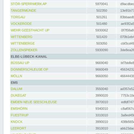
STÖR-SPERRWERK AP
5970041
d9acdbec
TANGERMÜNDE
502350
13e91b77
TORGAU
501261
83bbaedb
VOCKERODE
501480
ae93f2a5
WEHR GEESTHACHT UP
5930062
0f7f58a8
WITTENBERG
501420
070b1eb4
WITTENBERGE
503050
cbf3cd49
ZOLLENSPIEKER
5930090
3de8ea26
ELBE-LÜBECK-KANAL
BÜSSAU UP
9669040
bf7bb8e8
DONNERSCHLEUSE OP
9660049
45634232
MÖLLN
9660050
46644438
EMS
DALUM
3550040
ad357e52
DUKEGAT
3990020
7753c1fa
EMDEN NEUE SEESCHLEUSE
3970010
edfdf747
EMSHÖRN
9340010
c8af067c
FUESTRUP
3310010
3a8ed45f
KNOCK
3990010
438b565e
LEERORT
3910010
abb23dad