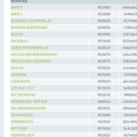
NORDSEE
BAKE A
9510063
e8daa3e2
BAKE Z
9510066
104fdc24
BORKUM FISCHERBALJE
9340020
8727ebfd
BORKUM SÜDSTRAND
9340030
478f21e9
BÜSUM
9510095
5287a3e1
DAGEBÜLL
9570040
6233e901
EIDER-SPERRWERK AP
9530010
04acd7e5
HELGOLAND BINNENHAFEN
9510070
c0ec139b
HELGOLAND SÜDHAFEN
9510075
0d8233b8
HUSUM
9530020
e114aeec
HÖRNUM
9570050
733755fd
LANGEOOG
9390010
a0c1dcb6
LIST AUF SYLT
9570070
5e92d73f
MITTELGRUND
9510132
3ff99b92
NORDERNEY RIFFGAT
9360010
c0244c0e
PELLWORM ANLEGER
9550021
2852b9ab
SCHARHÖRN
9510060
f0197bcf
SPIEKEROOG
9410010
662c4b5e
WITTDÜN
9570010
9c4c11f2
ZEHNERLOCH
9510010
e574d0af