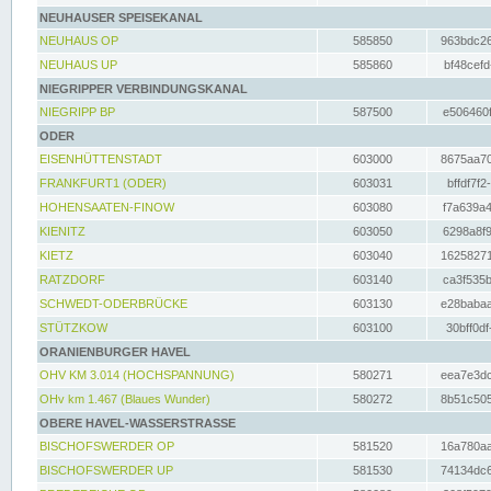
NEUHAUSER SPEISEKANAL
NEUHAUS OP
585850
963bdc26
NEUHAUS UP
585860
bf48cefd
NIEGRIPPER VERBINDUNGSKANAL
NIEGRIPP BP
587500
e506460f
ODER
EISENHÜTTENSTADT
603000
8675aa70
FRANKFURT1 (ODER)
603031
bffdf7f2
HOHENSAATEN-FINOW
603080
f7a639a4
KIENITZ
603050
6298a8f9
KIETZ
603040
16258271
RATZDORF
603140
ca3f535b
SCHWEDT-ODERBRÜCKE
603130
e28babaa
STÜTZKOW
603100
30bff0df
ORANIENBURGER HAVEL
OHV KM 3.014 (HOCHSPANNUNG)
580271
eea7e3dc
OHv km 1.467 (Blaues Wunder)
580272
8b51c505
OBERE HAVEL-WASSERSTRASSE
BISCHOFSWERDER OP
581520
16a780aa
BISCHOFSWERDER UP
581530
74134dc6