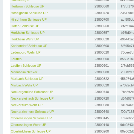
Heilbronn Schleuse UP
23800560
f77df170
Hessigheim Schleuse UP
23800420
23517de9
Hirschhorn Schleuse UP
23800700
acf505dd
Hofen Schleuse UP
23800260
cf2af1a4
Horkheim Schleuse UP
23800557
b76bf04c
Horkheim Wehr UP
23800520
d9b441a5
Kochendorf Schleuse UP
23800600
8f695e71
Ladenburg Wehr UP
23800820
70cee7df
Lauffen
23800500
8559d1a0
Lauffen Schleuse UP
23800501
2f7cb553
Mannheim Neckar
23800900
25582d3f
Marbach Schleuse UP
23800322
456974a8
Marbach Wehr UP
23800320
a73a9cb4
Neckargemünd Schleuse UP
23800740
7be3ff2e
Neckarsteinach Schleuse UP
23800720
d64d07f7
Neckarsulm Wehr UP
23800580
845944f8
Neckarzimmern Schleuse UP
23800640
f00c7183
Oberesslingen Schleuse UP
23800145
cbfae6bc
Oberesslingen Wehr UP
23800140
9de0843a
Obertürkheim Schleuse UP
23800200
80e002d8