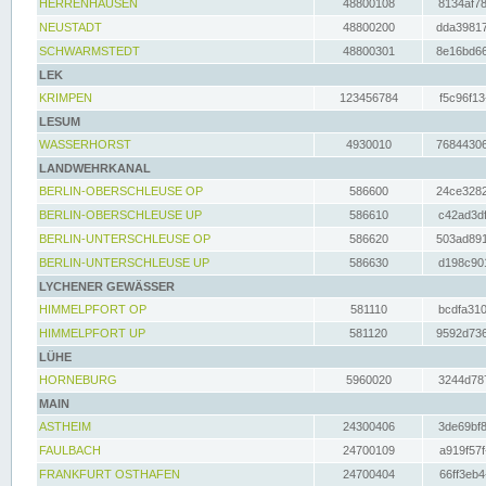
HERRENHAUSEN
48800108
8134af78
NEUSTADT
48800200
dda39817
SCHWARMSTEDT
48800301
8e16bd66
LEK
KRIMPEN
123456784
f5c96f13
LESUM
WASSERHORST
4930010
76844306
LANDWEHRKANAL
BERLIN-OBERSCHLEUSE OP
586600
24ce3282
BERLIN-OBERSCHLEUSE UP
586610
c42ad3df
BERLIN-UNTERSCHLEUSE OP
586620
503ad891
BERLIN-UNTERSCHLEUSE UP
586630
d198c901
LYCHENER GEWÄSSER
HIMMELPFORT OP
581110
bcdfa310
HIMMELPFORT UP
581120
9592d736
LÜHE
HORNEBURG
5960020
3244d787
MAIN
ASTHEIM
24300406
3de69bf8
FAULBACH
24700109
a919f57f
FRANKFURT OSTHAFEN
24700404
66ff3eb4