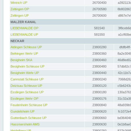
Wintrich UP
26700400
a392113c
Zeltingen OP
26700580
8b802863
Zeltingen UP
26700600
d867e7e9
MALZER KANAL
LIEBENWALDE OP
581540
3f8ceb6d
LIEBENWALDE UP
581550
a1cf60be
NECKAR
Aldingen Schleuse UP
23800280
dfdfb4ff
Beihingen Wehr UP
23800360
8a2e3048
Besigheim SKA
23800460
46d8ed02
Besigheim Schleuse UP
23800480
57db82c7
Besigheim Wehr UP
23800440
42c11b7a
Cannstatt Schleuse UP
23800240
7068d262
Deizisau Schleuse UP
23800120
c5b6243d
Esslingen Schleuse UP
23800180
130a3761
Esslingen Wehr OP
23800176
31c32a38
Feudenheim Schleuse UP
23800840
48a939b9
Gundelsheim UP
23800620
fc1072e4
Guttenbach Schleuse UP
23800660
bd36404b
Hassmersheim AMS
23800630
0e1b8ae0
Heidelberg UP
23800760
827b2685