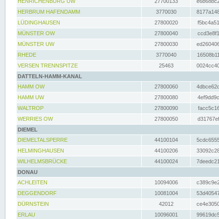
HENRICHENBURG UW
27700133
e6b68bc2
HERBRUM HAFENDAMM
3770030
8177a148
LÜDINGHAUSEN
27800020
f5bc4a51
MÜNSTER OW
27800040
ccd3e8f1
MÜNSTER UW
27800030
ed260406
RHEDE
3770040
16508b11
VERSEN TRENNSPITZE
25463
0024cc40
DATTELN-HAMM-KANAL
HAMM OW
27800060
4dbce62d
HAMM UW
27800080
4ef9dd9c
WALTROP
27800090
facc5c16
WERRIES OW
27800050
d31767ef
DIEMEL
DIEMELTALSPERRE
44100104
5cdc6555
HELMINGHAUSEN
44100206
33092c28
WILHELMSBRÜCKE
44100024
7deedc21
DONAU
ACHLEITEN
10094006
c389c9e2
DEGGENDORF
10081004
53d40547
DÜRNSTEIN
42012
ce4e3050
ERLAU
10096001
99619dc5