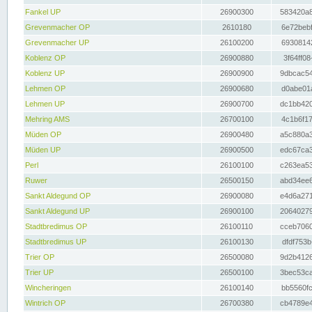
Fankel UP
26900300
583420a8
Grevenmacher OP
2610180
6e72bebf
Grevenmacher UP
26100200
69308142
Koblenz OP
26900880
3f64ff08
Koblenz UP
26900900
9dbcac54
Lehmen OP
26900680
d0abe01a
Lehmen UP
26900700
dc1bb420
Mehring AMS
26700100
4c1b6f17
Müden OP
26900480
a5c880a3
Müden UP
26900500
edc67ca3
Perl
26100100
c263ea53
Ruwer
26500150
abd34ee6
Sankt Aldegund OP
26900080
e4d6a271
Sankt Aldegund UP
26900100
20640279
Stadtbredimus OP
26100110
cceb7060
Stadtbredimus UP
26100130
dfdf753b
Trier OP
26500080
9d2b4126
Trier UP
26500100
3bec53ca
Wincheringen
26100140
bb5560fc
Wintrich OP
26700380
cb4789e4