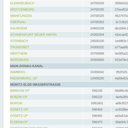
KLEINHEUBACH
24700200
355b02d2
KROTZENBURG
24700335
27eed51b
MAINFLINGEN
24700325
4627475d
OBERNAU
24700302
3c7cfb10
RAUNHEIM
24900108
db1684c1
SCHWEINFURT NEUER HAFEN
24300304
42ecae60
STEINBACH
24500100
1ed983c3
TRUNSTADT
24300202
a77aad00
WERTHEIM
24709089
0e065a22
WÜRZBURG
24300600
915d76e1
MAIN-DONAU-KANAL
BAMBERG
24300042
ff02f181
RIEDENBURG_UP
13409200
4a69e82e
MÜRITZ-ELDE-WASSERSTRASSE
BARKOW OP
596100
06d86c6b
BOBZIN OP
596120
faefa284
BUROW
5961601
a68cf527
DÖMITZ OP
596450
ec8188ee
DÖMITZ UP
596460
ad3a51da
ELDENA OP
596370
0fab94c7