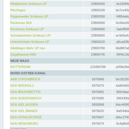
Pleidelsheim Schleuse UP
23800400
6e183f4b
Plochingen
23800100
be7ce40e
Poppenweiler Schleuse UP
23800300
f4854a4c
Rockenau SKA
23800690
4c00a166
Rockenau Schleuse UP
23800680
5ab4f00f
Schwabenheim Schleuse UP
23800800
ec9d3a4d
Untertürkheim Schleuse UP
23800220
a5ca02fb
Wieblingen Wehr UP neu
23800780
66d887a6
Ziegelhausen AMS
23800745
3944c1fd
NEUE MAAS
ROTTERDAM
123456786
a269e3be
NORD-OSTSEE-KANAL
AWK STROHBRÜCK
5970069
0e192297
NOK BREIHOLZ
5970075
4a904d59
NOK BRUNSBÜTTEL
5970091
85fc0dac
NOK DÜKERSWISCH
5970085
3954300d
NOK KIEL AUSSEN
5650068
6dc44585
NOK KIEL BINNEN
5979020
8af24d6a
NOK KÖNIGSFÖRDE
5970067
d0ec2790
NOK RENDSBURG
5970074
8c8afb56