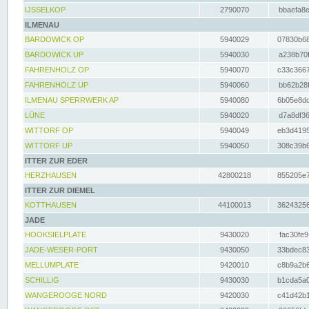
IJSSELKOP
2790070
bbaefa8e
ILMENAU
BARDOWICK OP
5940029
07830b68
BARDOWICK UP
5940030
a238b70f
FAHRENHOLZ OP
5940070
c33c3667
FAHRENHOLZ UP
5940060
bb62b28f
ILMENAU SPERRWERK AP
5940080
6b05e8dc
LÜNE
5940020
d7a8df36
WITTORF OP
5940049
eb3d4195
WITTORF UP
5940050
308c39b6
ITTER ZUR EDER
HERZHAUSEN
42800218
855205e7
ITTER ZUR DIEMEL
KOTTHAUSEN
44100013
36243256
JADE
HOOKSIELPLATE
9430020
fac30fe9
JADE-WESER-PORT
9430050
33bdec83
MELLUMPLATE
9420010
c8b9a2b6
SCHILLIG
9430030
b1cda5a0
WANGEROOGE NORD
9420030
c41d42b1