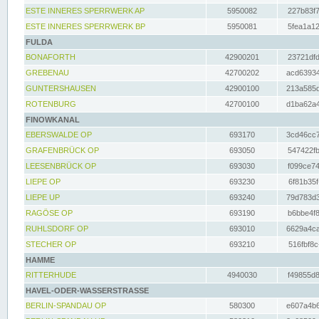
ESTE INNERES SPERRWERK AP
5950082
227b83f7
ESTE INNERES SPERRWERK BP
5950081
5fea1a12
FULDA
BONAFORTH
42900201
23721dfd
GREBENAU
42700202
acd63934
GUNTERSHAUSEN
42900100
213a585d
ROTENBURG
42700100
d1ba62a4
FINOWKANAL
EBERSWALDE OP
693170
3cd46cc7
GRAFENBRÜCK OP
693050
547422fb
LEESENBRÜCK OP
693030
f099ce74
LIEPE OP
693230
6f81b35f
LIEPE UP
693240
79d783d3
RAGÖSE OP
693190
b6bbe4f8
RUHLSDORF OP
693010
6629a4ca
STECHER OP
693210
516fbf8c
HAMME
RITTERHUDE
4940030
f49855d8
HAVEL-ODER-WASSERSTRASSE
BERLIN-SPANDAU OP
580300
e607a4b6