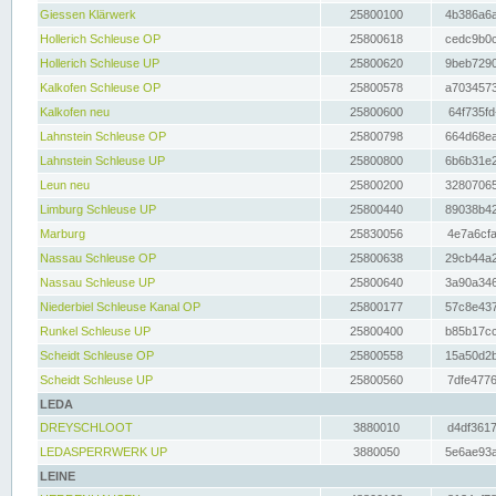
Giessen Klärwerk
25800100
4b386a6a
Hollerich Schleuse OP
25800618
cedc9b0c
Hollerich Schleuse UP
25800620
9beb7290
Kalkofen Schleuse OP
25800578
a7034573
Kalkofen neu
25800600
64f735fd
Lahnstein Schleuse OP
25800798
664d68ea
Lahnstein Schleuse UP
25800800
6b6b31e2
Leun neu
25800200
32807065
Limburg Schleuse UP
25800440
89038b42
Marburg
25830056
4e7a6cfa
Nassau Schleuse OP
25800638
29cb44a2
Nassau Schleuse UP
25800640
3a90a346
Niederbiel Schleuse Kanal OP
25800177
57c8e437
Runkel Schleuse UP
25800400
b85b17cc
Scheidt Schleuse OP
25800558
15a50d2b
Scheidt Schleuse UP
25800560
7dfe4776
LEDA
DREYSCHLOOT
3880010
d4df3617
LEDASPERRWERK UP
3880050
5e6ae93a
LEINE