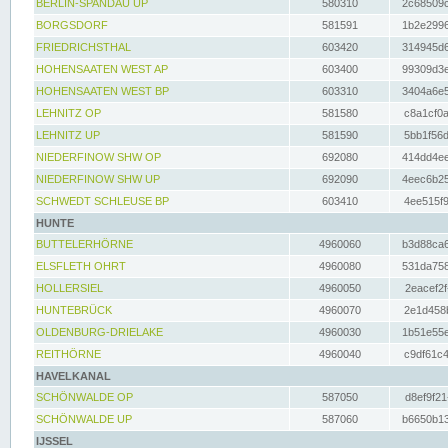
BERLIN-SPANDAU UP
580310
2c68509c
BORGSDORF
581591
1b2e2996
FRIEDRICHSTHAL
603420
314945d6
HOHENSAATEN WEST AP
603400
99309d3e
HOHENSAATEN WEST BP
603310
3404a6e5
LEHNITZ OP
581580
c8a1cf0a
LEHNITZ UP
581590
5bb1f56d
NIEDERFINOW SHW OP
692080
414dd4ee
NIEDERFINOW SHW UP
692090
4eec6b25
SCHWEDT SCHLEUSE BP
603410
4ee515f9
HUNTE
BUTTELERHÖRNE
4960060
b3d88ca6
ELSFLETH OHRT
4960080
531da758
HOLLERSIEL
4960050
2eacef2f
HUNTEBRÜCK
4960070
2e1d458b
OLDENBURG-DRIELAKE
4960030
1b51e55e
REITHÖRNE
4960040
c9df61c4
HAVELKANAL
SCHÖNWALDE OP
587050
d8ef9f21
SCHÖNWALDE UP
587060
b6650b13
IJSSEL