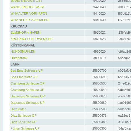
WANGEROOGE OST
9420020
26656fda
WANGEROOGE WEST
9420040
70039212
WHV ALTER VORHAFEN
9440020
f85bd17b
WHV NEUER VORHAFEN
9440030
f77317d9
KRÜCKAU
ELMSHORN HAFEN
5970022
136febf6
KRÜCKAU-SPERRWERK BP
5970023
53c277c3
KÜSTENKANAL
HUNDSMÜHLEN
4960020
cf6ac249
Hilkenbrook
3800010
58ccd6f0
LAHN
Bad Ems Schleuse UP
25800700
c005afb9
Bad Ems Wehr OP
25800690
f2295e77
Cramberg Schleuse OP
25800538
24fe419b
Cramberg Schleuse UP
25800540
3abb36d1
Dausenau Schleuse OP
25800678
9ceb358c
Dausenau Schleuse UP
25800680
eae91991
Diez Hafen
25800500
eadedeb6
Diez Schleuse OP
25800478
ea62ec5f
Diez Schleuse UP
25800480
31750a0f
Fürfurt Schleuse UP
25800300
34af0fca