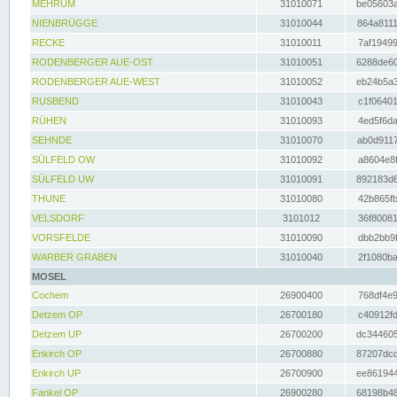
MEHRUM
31010071
be05603a
NIENBRÜGGE
31010044
864a8111
RECKE
31010011
7af19499
RODENBERGER AUE-OST
31010051
6288de60
RODENBERGER AUE-WEST
31010052
eb24b5a3
RUSBEND
31010043
c1f06401
RÜHEN
31010093
4ed5f6da
SEHNDE
31010070
ab0d9117
SÜLFELD OW
31010092
a8604e8f
SÜLFELD UW
31010091
892183d6
THUNE
31010080
42b865fb
VELSDORF
3101012
36f80081
VORSFELDE
31010090
dbb2bb9f
WARBER GRABEN
31010040
2f1080ba
MOSEL
Cochem
26900400
768df4e9
Detzem OP
26700180
c40912fd
Detzem UP
26700200
dc344605
Enkirch OP
26700880
87207dcd
Enkirch UP
26700900
ee861944
Fankel OP
26900280
68198b48