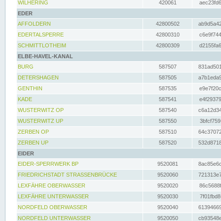
WILHERING
420061
aec23fd6
EDER
AFFOLDERN
42800502
ab9d5a42
EDERTALSPERRE
42800310
c6e9f744
SCHMITTLOTHEIM
42800309
d2155fa6
ELBE-HAVEL-KANAL
BURG
587507
831ad501
DETERSHAGEN
587505
a7b1eda9
GENTHIN
587535
e9e7f20c
KADE
587541
e4f29379
WUSTERWITZ OP
587540
c6a12d34
WUSTERWITZ UP
587550
3bfcf759
ZERBEN OP
587510
64c37072
ZERBEN UP
587520
532d8718
EIDER
EIDER-SPERRWERK BP
9520081
8ac85e6c
FRIEDRICHSTADT STRASSENBRÜCKE
9520060
721313e7
LEXFÄHRE OBERWASSER
9520020
86c5688f
LEXFÄHRE UNTERWASSER
9520030
7f01fbd8
NORDFELD OBERWASSER
9520040
61394669
NORDFELD UNTERWASSER
9520050
cb93548e