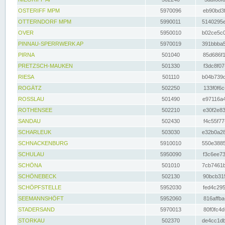
OSTERIFF MPM
5970096
eb90bd3f
OTTERNDORF MPM
5990011
5140295e
OVER
5950010
b02ce5c0
PINNAU-SPERRWERK AP
5970019
391bbba5
PIRNA
501040
85d686f1
PRETZSCH-MAUKEN
501330
f3dc8f07
RIESA
501110
b04b739d
ROGÄTZ
502250
133f0f6c
ROSSLAU
501490
e97116a4
ROTHENSEE
502210
e30f2e83
SANDAU
502430
f4c55f77
SCHARLEUK
503030
e32b0a28
SCHNACKENBURG
5910010
550e3885
SCHULAU
5950090
f3c6ee73
SCHÖNA
501010
7cb7461b
SCHÖNEBECK
502130
90bcb315
SCHÖPFSTELLE
5952030
fed4c295
SEEMANNSHÖFT
5952060
816affba
STADERSAND
5970013
80f0fc4d
STORKAU
502370
de4cc1db