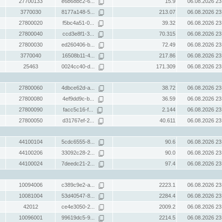
27700133
e6b68bc2-6...
15.9
06.08.2026 23
3770030
8177a148-5...
213.07
06.08.2026 23
27800020
f5bc4a51-0...
39.32
06.08.2026 23
27800040
ccd3e8f1-3...
70.315
06.08.2026 23
27800030
ed260406-b...
72.49
06.08.2026 23
3770040
16508b11-4...
217.86
06.08.2026 23
25463
0024cc40-d...
171.309
06.08.2026 23
27800060
4dbce62d-a...
38.72
06.08.2026 23
27800080
4ef9dd9c-b...
36.59
06.08.2026 23
27800090
facc5c16-f...
2.144
06.08.2026 23
27800050
d31767ef-2...
40.611
06.08.2026 23
44100104
5cdc6555-8...
90.6
06.08.2026 23
44100206
33092c28-2...
90.0
06.08.2026 23
44100024
7deedc21-2...
97.4
06.08.2026 23
10094006
c389c9e2-a...
2223.1
06.08.2026 23
10081004
53d40547-8...
2284.4
06.08.2026 23
42012
ce4e3050-2...
2009.2
06.08.2026 23
10096001
99619dc5-9...
2214.5
06.08.2026 23