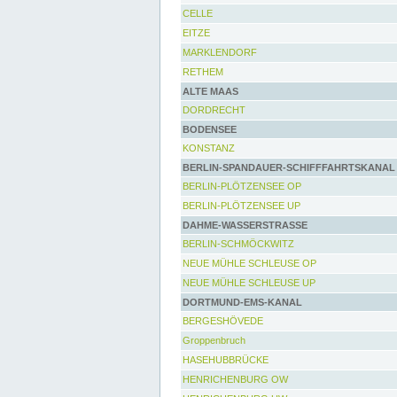
CELLE
EITZE
MARKLENDORF
RETHEM
ALTE MAAS
DORDRECHT
BODENSEE
KONSTANZ
BERLIN-SPANDAUER-SCHIFFFAHRTSKANAL
BERLIN-PLÖTZENSEE OP
BERLIN-PLÖTZENSEE UP
DAHME-WASSERSTRASSE
BERLIN-SCHMÖCKWITZ
NEUE MÜHLE SCHLEUSE OP
NEUE MÜHLE SCHLEUSE UP
DORTMUND-EMS-KANAL
BERGESHÖVEDE
Groppenbruch
HASEHUBBRÜCKE
HENRICHENBURG OW