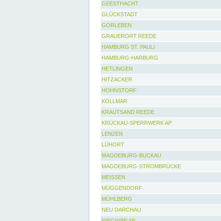
GEESTHACHT
GLÜCKSTADT
GORLEBEN
GRAUERORT REEDE
HAMBURG ST. PAULI
HAMBURG-HARBURG
HETLINGEN
HITZACKER
HOHNSTORF
KOLLMAR
KRAUTSAND REEDE
KRÜCKAU-SPERRWERK AP
LENZEN
LÜHORT
MAGDEBURG-BUCKAU
MAGDEBURG-STROMBRÜCKE
MEISSEN
MÜGGENDORF
MÜHLBERG
NEU DARCHAU
NIEGRIPP AP