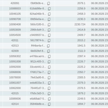
420091
f3bf0b0b-e...
2079.1
06.08.2026 23
10088003
616dd98e-8...
2256.9
06.08.2026 23
10046105
824a046b-9...
2458.3
06.08.2026 23
10090708
0fd56e0a-e...
2230.3
06.08.2026 23
10090408
560cf185-0...
2230.724
06.08.2026 23
10053009
296fc6d4-3...
2414.8
06.08.2026 23
10054500
c9409937-b...
2409.7
06.08.2026 23
42011
56178f74-b...
2015.2
06.08.2026 23
42013
ff44be4a-f...
1941.5
06.08.2026 23
42009
6b002fef-8...
2111.0
06.08.2026 23
10056302
e476bcad-b...
2397.4
06.08.2026 23
10091008
9f12c405-3...
2226.7
06.08.2026 23
10092000
33ceb441-2...
2225.2
06.08.2026 23
10068006
f768173a-7...
2350.7
06.08.2026 23
10078000
7fe63a95-8...
2305.5
06.08.2026 23
10061007
eebd633a-3...
2379.3
06.08.2026 23
10062000
7644f1d7-3...
2376.5
06.08.2026 23
42015
f7b5c3d3-3...
1879.2
06.08.2026 23
10089006
e6d68ab7-5...
2249.5
06.08.2026 23
42014
35846b8b-e...
1894.7
06.08.2026 23