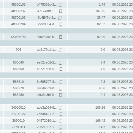
48300105
b475386c-3...
1.74
06.08.2026 23
48900237
47174d8f-1...
107.75
06.08.2026 23
48700103
8b4f9f7c-3...
38.47
06.08.2026 23
48900204
5aaed954-d...
82.32
06.08.2026 23
123456785
6c6f84c2-b...
975.0
06.08.2026 23
906
aa9179c1-1...
0.0
06.08.2026 23
586640
ee52ce62-2...
7.4
06.08.2026 23
586650
45721a68-5...
7.5
06.08.2026 23
586810
6b595707-8...
0.3
06.08.2026 23
586270
0e0dbcc9-0...
9.56
06.08.2026 23
586280
c9a6c3bf-0...
9.4
06.08.2026 23
34000010
ade3a084-8...
108.26
06.08.2026 23
27700122
7bbdb421-2...
06.08.2026 23
3690010
04572010-1...
166.42
06.08.2026 23
27700111
70bee932-1...
14.3
06.08.2026 23