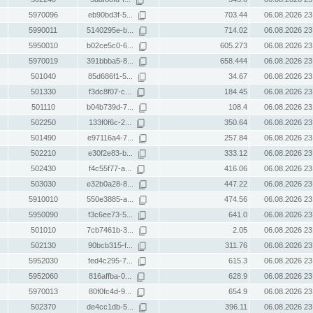
5970096
eb90bd3f-5...
703.44
06.08.2026 23
5990011
5140295e-b...
714.02
06.08.2026 23
5950010
b02ce5c0-6...
605.273
06.08.2026 23
5970019
391bbba5-8...
658.444
06.08.2026 23
501040
85d686f1-5...
34.67
06.08.2026 23
501330
f3dc8f07-c...
184.45
06.08.2026 23
501110
b04b739d-7...
108.4
06.08.2026 23
502250
133f0f6c-2...
350.64
06.08.2026 23
501490
e97116a4-7...
257.84
06.08.2026 23
502210
e30f2e83-b...
333.12
06.08.2026 23
502430
f4c55f77-a...
416.06
06.08.2026 23
503030
e32b0a28-8...
447.22
06.08.2026 23
5910010
550e3885-a...
474.56
06.08.2026 23
5950090
f3c6ee73-5...
641.0
06.08.2026 23
501010
7cb7461b-3...
2.05
06.08.2026 23
502130
90bcb315-f...
311.76
06.08.2026 23
5952030
fed4c295-7...
615.3
06.08.2026 23
5952060
816affba-0...
628.9
06.08.2026 23
5970013
80f0fc4d-9...
654.9
06.08.2026 23
502370
de4cc1db-5...
396.11
06.08.2026 23