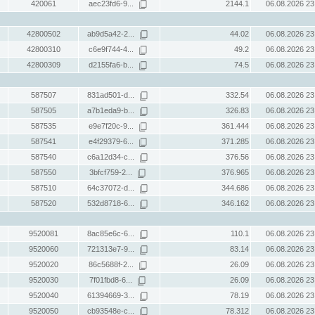
420061
aec23fd6-9...
2144.1
06.08.2026 23
42800502
ab9d5a42-2...
44.02
06.08.2026 23
42800310
c6e9f744-4...
49.2
06.08.2026 23
42800309
d2155fa6-b...
74.5
06.08.2026 23
587507
831ad501-d...
332.54
06.08.2026 23
587505
a7b1eda9-b...
326.83
06.08.2026 23
587535
e9e7f20c-9...
361.444
06.08.2026 23
587541
e4f29379-6...
371.285
06.08.2026 23
587540
c6a12d34-c...
376.56
06.08.2026 23
587550
3bfcf759-2...
376.965
06.08.2026 23
587510
64c37072-d...
344.686
06.08.2026 23
587520
532d8718-6...
346.162
06.08.2026 23
9520081
8ac85e6c-6...
110.1
06.08.2026 23
9520060
721313e7-9...
83.14
06.08.2026 23
9520020
86c5688f-2...
26.09
06.08.2026 23
9520030
7f01fbd8-6...
26.09
06.08.2026 23
9520040
61394669-3...
78.19
06.08.2026 23
9520050
cb93548e-c...
78.312
06.08.2026 23