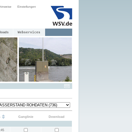
hinweise
Einstellungen
loads
Webservices
s
Ganglinie
Download
:45