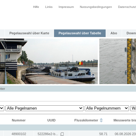
Hilfe
Links
Impressum
Nutzungsbedingungen
Datenschutz
Pegelauswahl über Karte
Pegelauswahl über Tabelle
Abo
Down
tter
Nummer
UUID
Flusskilometer
Messwerte bi
48900102
522286e2-b...
58.71
06.08.2026 23