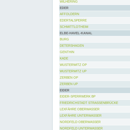
WILHERING
EDER
AFFOLDERN
EDERTALSPERRE
SCHMITTLOTHEIM
ELBE-HAVEL-KANAL
BURG
DETERSHAGEN
GENTHIN
KADE
WUSTERWITZ OP
WUSTERWITZ UP
ZERBEN OP
ZERBEN UP
EIDER
EIDER-SPERRWERK BP
FRIEDRICHSTADT STRASSENBRÜCKE
LEXFÄHRE OBERWASSER
LEXFÄHRE UNTERWASSER
NORDFELD OBERWASSER
NORDFELD UNTERWASSER