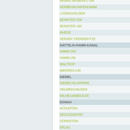
HENRICHENBURG UW
HERBRUM HAFENDAMM
LÜDINGHAUSEN
MÜNSTER OW
MÜNSTER UW
RHEDE
VERSEN TRENNSPITZE
DATTELN-HAMM-KANAL
HAMM OW
HAMM UW
WALTROP
WERRIES OW
DIEMEL
DIEMELTALSPERRE
HELMINGHAUSEN
WILHELMSBRÜCKE
DONAU
ACHLEITEN
DEGGENDORF
DÜRNSTEIN
ERLAU