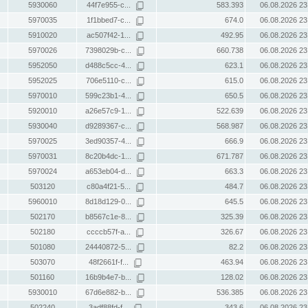
5930060
44f7e955-c...
583.393
06.08.2026 23
5970035
1f1bbed7-c...
674.0
06.08.2026 23
5910020
ac507f42-1...
492.95
06.08.2026 23
5970026
7398029b-c...
660.738
06.08.2026 23
5952050
d488c5cc-4...
623.1
06.08.2026 23
5952025
706e5110-c...
615.0
06.08.2026 23
5970010
599c23b1-4...
650.5
06.08.2026 23
5920010
a26e57c9-1...
522.639
06.08.2026 23
5930040
d9289367-c...
568.987
06.08.2026 23
5970025
3ed90357-4...
666.9
06.08.2026 23
5970031
8c20b4dc-1...
671.787
06.08.2026 23
5970024
a653eb04-d...
663.3
06.08.2026 23
503120
c80a4f21-5...
484.7
06.08.2026 23
5960010
8d18d129-0...
645.5
06.08.2026 23
502170
b8567c1e-8...
325.39
06.08.2026 23
502180
ccccb57f-a...
326.67
06.08.2026 23
501080
24440872-5...
82.2
06.08.2026 23
503070
48f2661f-f...
463.94
06.08.2026 23
501160
16b9b4e7-b...
128.02
06.08.2026 23
5930010
67d6e882-b...
536.385
06.08.2026 23
502240
3adf88fd-f...
343.6
06.08.2026 23