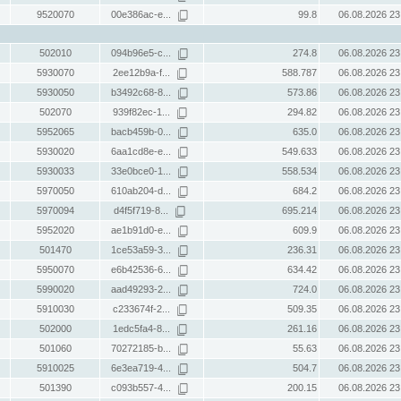
9520070
00e386ac-e...
99.8
06.08.2026 23
502010
094b96e5-c...
274.8
06.08.2026 23
5930070
2ee12b9a-f...
588.787
06.08.2026 23
5930050
b3492c68-8...
573.86
06.08.2026 23
502070
939f82ec-1...
294.82
06.08.2026 23
5952065
bacb459b-0...
635.0
06.08.2026 23
5930020
6aa1cd8e-e...
549.633
06.08.2026 23
5930033
33e0bce0-1...
558.534
06.08.2026 23
5970050
610ab204-d...
684.2
06.08.2026 23
5970094
d4f5f719-8...
695.214
06.08.2026 23
5952020
ae1b91d0-e...
609.9
06.08.2026 23
501470
1ce53a59-3...
236.31
06.08.2026 23
5950070
e6b42536-6...
634.42
06.08.2026 23
5990020
aad49293-2...
724.0
06.08.2026 23
5910030
c233674f-2...
509.35
06.08.2026 23
502000
1edc5fa4-8...
261.16
06.08.2026 23
501060
70272185-b...
55.63
06.08.2026 23
5910025
6e3ea719-4...
504.7
06.08.2026 23
501390
c093b557-4...
200.15
06.08.2026 23