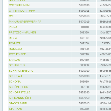
OSTERIFF MPM
5970096
eb90bd3f
OTTERNDORF MPM
5990011
5140295e
OVER
5950010
b02ce5c0
PINNAU-SPERRWERK AP
5970019
391bbba5
PIRNA
501040
85d686f1
PRETZSCH-MAUKEN
501330
f3dc8f07
RIESA
501110
b04b739d
ROGÄTZ
502250
133f0f6c
ROSSLAU
501490
e97116a4
ROTHENSEE
502210
e30f2e83
SANDAU
502430
f4c55f77
SCHARLEUK
503030
e32b0a28
SCHNACKENBURG
5910010
550e3885
SCHULAU
5950090
f3c6ee73
SCHÖNA
501010
7cb7461b
SCHÖNEBECK
502130
90bcb315
SCHÖPFSTELLE
5952030
fed4c295
SEEMANNSHÖFT
5952060
816affba
STADERSAND
5970013
80f0fc4d
STORKAU
502370
de4cc1db