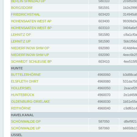
BERLIN-SPANDAU UP
580310
2c68509c
BORGSDORF
581591
1b2e2996
FRIEDRICHSTHAL
603420
314945d6
HOHENSAATEN WEST AP
603400
99309d3e
HOHENSAATEN WEST BP
603310
3404a6e5
LEHNITZ OP
581580
c8a1cf0a
LEHNITZ UP
581590
5bb1f56d
NIEDERFINOW SHW OP
692080
414dd4ee
NIEDERFINOW SHW UP
692090
4eec6b25
SCHWEDT SCHLEUSE BP
603410
4ee515f9
HUNTE
BUTTELERHÖRNE
4960060
b3d88ca6
ELSFLETH OHRT
4960080
531da758
HOLLERSIEL
4960050
2eacef2f
HUNTEBRÜCK
4960070
2e1d458b
OLDENBURG-DRIELAKE
4960030
1b51e55e
REITHÖRNE
4960040
c9df61c4
HAVELKANAL
SCHÖNWALDE OP
587050
d8ef9f21
SCHÖNWALDE UP
587060
b6650b13
IJSSEL