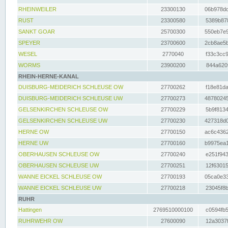
RHEINWEILER
23300130
06b978dd
RUST
23300580
5389b878
SANKT GOAR
25700300
550eb7e9
SPEYER
23700600
2cb8ae5b
WESEL
2770040
f33c3cc9
WORMS
23900200
844a620f
RHEIN-HERNE-KANAL
DUISBURG-MEIDERICH SCHLEUSE OW
27700262
f18e81da
DUISBURG-MEIDERICH SCHLEUSE UW
27700273
48780245
GELSENKIRCHEN SCHLEUSE OW
27700229
5b9f8134
GELSENKIRCHEN SCHLEUSE UW
27700230
427318d0
HERNE OW
27700150
ac6c4362
HERNE UW
27700160
b9975ea1
OBERHAUSEN SCHLEUSE OW
27700240
e251f943
OBERHAUSEN SCHLEUSE UW
27700251
12f63015
WANNE EICKEL SCHLEUSE OW
27700193
05ca0e33
WANNE EICKEL SCHLEUSE UW
27700218
23045f8b
RUHR
Hattingen
2769510000100
c0594fb5
RUHRWEHR OW
27600090
12a3037f