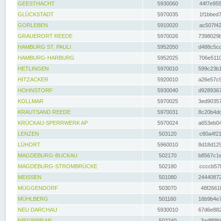
GEESTHACHT
5930060
44f7e955
GLÜCKSTADT
5970035
1f1bbed7
GORLEBEN
5910020
ac507f42
GRAUERORT REEDE
5970026
7398029b
HAMBURG ST. PAULI
5952050
d488c5cc
HAMBURG-HARBURG
5952025
706e5110
HETLINGEN
5970010
599c23b1
HITZACKER
5920010
a26e57c9
HOHNSTORF
5930040
d9289367
KOLLMAR
5970025
3ed90357
KRAUTSAND REEDE
5970031
8c20b4dc
KRÜCKAU-SPERRWERK AP
5970024
a653eb04
LENZEN
503120
c80a4f21
LÜHORT
5960010
8d18d129
MAGDEBURG-BUCKAU
502170
b8567c1e
MAGDEBURG-STROMBRÜCKE
502180
ccccb57f
MEISSEN
501080
24440872
MÜGGENDORF
503070
48f2661f
MÜHLBERG
501160
16b9b4e7
NEU DARCHAU
5930010
67d6e882
NIEGRIPP AP
502240
3adf88fd