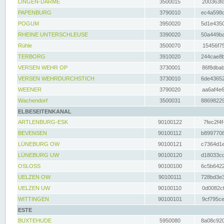
LINGEN-DARME
3500015
200363fc
PAPENBURG
3790010
ec4a598d
POGUM
3950020
5d1e4350
RHEINE UNTERSCHLEUSE
3390020
50a449ba
Rühle
3500070
15456f75
TERBORG
3910020
244cae8b
VERSEN WEHR OP
3730001
86f8dbab
VERSEN WEHRDURCHSTICH
3730010
6de43652
WEENER
3790020
aa6af4e6
Wachendorf
3500031
88698229
ELBESEITENKANAL
ARTLENBURG-ESK
90100122
7fec2f4f
BEVENSEN
90100112
b8997708
LÜNEBURG OW
90100121
c7364d1e
LÜNEBURG UW
90100120
d18033cd
OSLOSS
90100100
6c5b6422
UELZEN OW
90100111
728bd3e3
UELZEN UW
90100110
0d0082cf
WITTINGEN
90100101
9cf795ce
ESTE
BUXTEHUDE
5950080
8a08c920