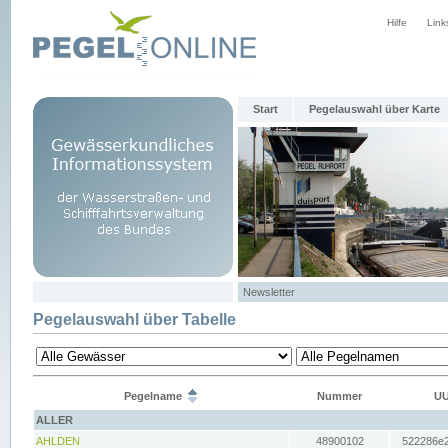
Hilfe
Link
Start
Pegelauswahl über Karte
Newsletter
Pegelauswahl über Tabelle
Pegelname
Nummer
UU
ALLER
AHLDEN
48900102
522286e2