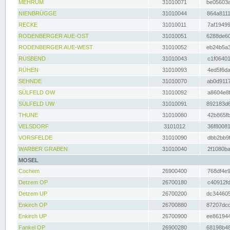
MEHRUM
31010071
be05603a
NIENBRÜGGE
31010044
864a8111
RECKE
31010011
7af19499
RODENBERGER AUE-OST
31010051
6288de60
RODENBERGER AUE-WEST
31010052
eb24b5a3
RUSBEND
31010043
c1f06401
RÜHEN
31010093
4ed5f6da
SEHNDE
31010070
ab0d9117
SÜLFELD OW
31010092
a8604e8f
SÜLFELD UW
31010091
892183d6
THUNE
31010080
42b865fb
VELSDORF
3101012
36f80081
VORSFELDE
31010090
dbb2bb9f
WARBER GRABEN
31010040
2f1080ba
MOSEL
Cochem
26900400
768df4e9
Detzem OP
26700180
c40912fd
Detzem UP
26700200
dc344605
Enkirch OP
26700880
87207dcd
Enkirch UP
26700900
ee861944
Fankel OP
26900280
68198b48