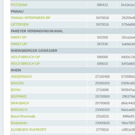
POTSDAM
580412
5e10e1e7
PINNAU
PINNAU-SPERRWERK BP
5970018
26259e8f
UETERSEN
5970016
575da86f
PAREYER VERBINDUNGSKANAL
PAREY EP
502300
25ca1bef
PAREY UP
587530
bafddcbf
RHEINSBERGER GEWÄSSER
WOLFSBRUCH OP
589000
4d00c13e
WOLFSBRUCH UP
589010
3d43a8d7
RHEIN
ANDERNACH
27100400
5735892a
BINGEN
25300200
0309cd61
BONN
2710080
593647aa
BOPPARD
25700500
2ff6379d
BRAUBACH
25700600
d6dc44d1
BREISACH
23300320
9da1ad2b
Basel-Rheinhalle
2310010
94f6eff1
Bodenheim
23900620
f6be7857
DUISBURG-RUHRORT
2770010
c0f51e35