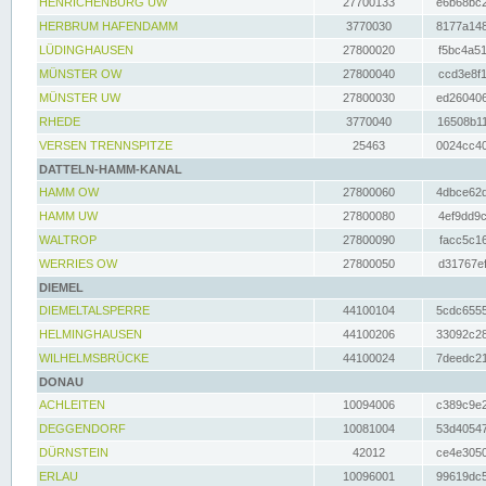
HENRICHENBURG UW
27700133
e6b68bc2
HERBRUM HAFENDAMM
3770030
8177a148
LÜDINGHAUSEN
27800020
f5bc4a51
MÜNSTER OW
27800040
ccd3e8f1
MÜNSTER UW
27800030
ed260406
RHEDE
3770040
16508b11
VERSEN TRENNSPITZE
25463
0024cc40
DATTELN-HAMM-KANAL
HAMM OW
27800060
4dbce62d
HAMM UW
27800080
4ef9dd9c
WALTROP
27800090
facc5c16
WERRIES OW
27800050
d31767ef
DIEMEL
DIEMELTALSPERRE
44100104
5cdc6555
HELMINGHAUSEN
44100206
33092c28
WILHELMSBRÜCKE
44100024
7deedc21
DONAU
ACHLEITEN
10094006
c389c9e2
DEGGENDORF
10081004
53d40547
DÜRNSTEIN
42012
ce4e3050
ERLAU
10096001
99619dc5