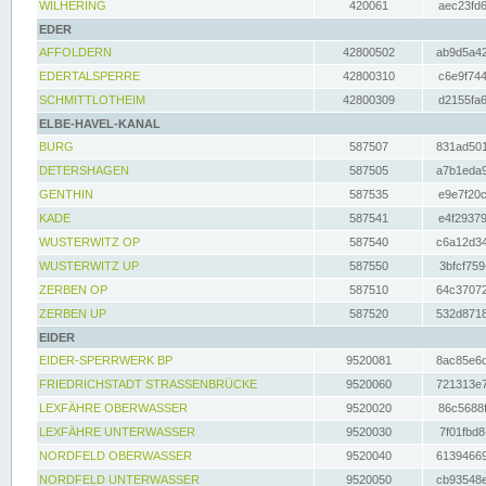
WILHERING
420061
aec23fd6
EDER
AFFOLDERN
42800502
ab9d5a42
EDERTALSPERRE
42800310
c6e9f744
SCHMITTLOTHEIM
42800309
d2155fa6
ELBE-HAVEL-KANAL
BURG
587507
831ad501
DETERSHAGEN
587505
a7b1eda9
GENTHIN
587535
e9e7f20c
KADE
587541
e4f29379
WUSTERWITZ OP
587540
c6a12d34
WUSTERWITZ UP
587550
3bfcf759
ZERBEN OP
587510
64c37072
ZERBEN UP
587520
532d8718
EIDER
EIDER-SPERRWERK BP
9520081
8ac85e6c
FRIEDRICHSTADT STRASSENBRÜCKE
9520060
721313e7
LEXFÄHRE OBERWASSER
9520020
86c5688f
LEXFÄHRE UNTERWASSER
9520030
7f01fbd8
NORDFELD OBERWASSER
9520040
61394669
NORDFELD UNTERWASSER
9520050
cb93548e