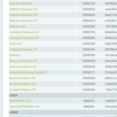
Giessen Klärwerk
25800100
4b386a6a
Hollerich Schleuse OP
25800618
cedc9b0c
Hollerich Schleuse UP
25800620
9beb7290
Kalkofen Schleuse OP
25800578
a7034573
Kalkofen neu
25800600
64f735fd
Lahnstein Schleuse OP
25800798
664d68ea
Lahnstein Schleuse UP
25800800
6b6b31e2
Leun neu
25800200
32807065
Limburg Schleuse UP
25800440
89038b42
Marburg
25830056
4e7a6cfa
Nassau Schleuse OP
25800638
29cb44a2
Nassau Schleuse UP
25800640
3a90a346
Niederbiel Schleuse Kanal OP
25800177
57c8e437
Runkel Schleuse UP
25800400
b85b17cc
Scheidt Schleuse OP
25800558
15a50d2b
Scheidt Schleuse UP
25800560
7dfe4776
LEDA
DREYSCHLOOT
3880010
d4df3617
LEDASPERRWERK UP
3880050
5e6ae93a
LEINE