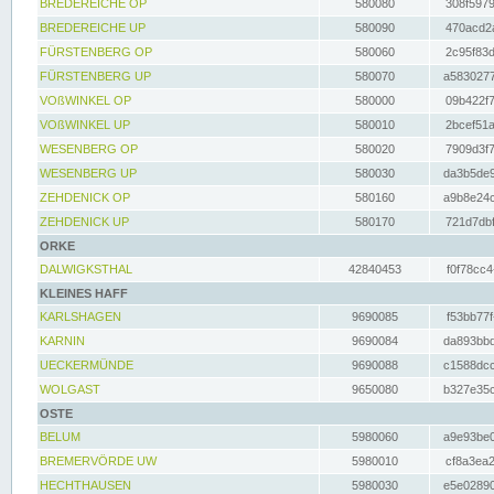
BREDEREICHE OP
580080
308f5979
BREDEREICHE UP
580090
470acd2a
FÜRSTENBERG OP
580060
2c95f83d
FÜRSTENBERG UP
580070
a5830277
VOßWINKEL OP
580000
09b422f7
VOßWINKEL UP
580010
2bcef51a
WESENBERG OP
580020
7909d3f7
WESENBERG UP
580030
da3b5de9
ZEHDENICK OP
580160
a9b8e24c
ZEHDENICK UP
580170
721d7dbf
ORKE
DALWIGKSTHAL
42840453
f0f78cc4
KLEINES HAFF
KARLSHAGEN
9690085
f53bb77f
KARNIN
9690084
da893bbd
UECKERMÜNDE
9690088
c1588dcc
WOLGAST
9650080
b327e35c
OSTE
BELUM
5980060
a9e93be0
BREMERVÖRDE UW
5980010
cf8a3ea2
HECHTHAUSEN
5980030
e5e02890