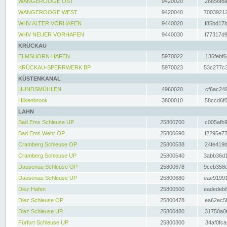
WANGEROOGE OST
9420020
26656fda
WANGEROOGE WEST
9420040
70039212
WHV ALTER VORHAFEN
9440020
f85bd17b
WHV NEUER VORHAFEN
9440030
f77317d9
KRÜCKAU
ELMSHORN HAFEN
5970022
136febf6
KRÜCKAU-SPERRWERK BP
5970023
53c277c3
KÜSTENKANAL
HUNDSMÜHLEN
4960020
cf6ac249
Hilkenbrook
3800010
58ccd6f0
LAHN
Bad Ems Schleuse UP
25800700
c005afb9
Bad Ems Wehr OP
25800690
f2295e77
Cramberg Schleuse OP
25800538
24fe419b
Cramberg Schleuse UP
25800540
3abb36d1
Dausenau Schleuse OP
25800678
9ceb358c
Dausenau Schleuse UP
25800680
eae91991
Diez Hafen
25800500
eadedeb6
Diez Schleuse OP
25800478
ea62ec5f
Diez Schleuse UP
25800480
31750a0f
Fürfurt Schleuse UP
25800300
34af0fca