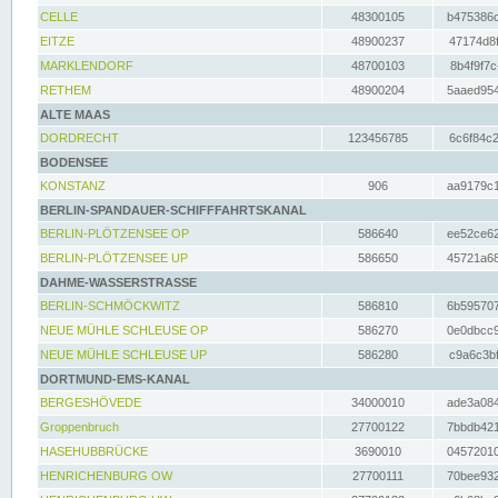
CELLE
48300105
b475386c
EITZE
48900237
47174d8f
MARKLENDORF
48700103
8b4f9f7c
RETHEM
48900204
5aaed954
ALTE MAAS
DORDRECHT
123456785
6c6f84c2
BODENSEE
KONSTANZ
906
aa9179c1
BERLIN-SPANDAUER-SCHIFFFAHRTSKANAL
BERLIN-PLÖTZENSEE OP
586640
ee52ce62
BERLIN-PLÖTZENSEE UP
586650
45721a68
DAHME-WASSERSTRASSE
BERLIN-SCHMÖCKWITZ
586810
6b595707
NEUE MÜHLE SCHLEUSE OP
586270
0e0dbcc9
NEUE MÜHLE SCHLEUSE UP
586280
c9a6c3bf
DORTMUND-EMS-KANAL
BERGESHÖVEDE
34000010
ade3a084
Groppenbruch
27700122
7bbdb421
HASEHUBBRÜCKE
3690010
04572010
HENRICHENBURG OW
27700111
70bee932