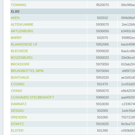
TÖNNING
9520070
00e386ac
ELBE
AKEN
502010
094b96e5
ALTENGAMME
5930070
2ee12b9a
ARTLENBURG
5930050
b3492c68
BARBY
502070
939f82ec
BLANKENESE UF
5952065
bacb459b
BLECKEDE
5930020
6aa1cd8e
BOIZENBURG
5930033
33e0bce0
BROKDORF
5970050
610ab204
BRUNSBÜTTEL MPM
5970094
d4f5f719
BUNTHAUS
5952020
ae1b91d0
COSWIG
501470
1ce53a59
CRANZ
5950070
e6b42536
CUXHAVEN STEUBENHÖFT
5990020
aad49293
DAMNATZ
5910030
c233674f
DESSAU
502000
1edc5fa4
DRESDEN
501060
70272185
DÖMITZ
5910025
6e3ea719
ELSTER
501390
c093b557