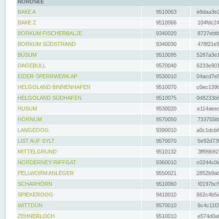
NORDSEE
BAKE A
9510063
e8daa3e2
BAKE Z
9510066
104fdc24
BORKUM FISCHERBALJE
9340020
8727ebfd
BORKUM SÜDSTRAND
9340030
478f21e9
BÜSUM
9510095
5287a3e1
DAGEBÜLL
9570040
6233e901
EIDER-SPERRWERK AP
9530010
04acd7e5
HELGOLAND BINNENHAFEN
9510070
c0ec139b
HELGOLAND SÜDHAFEN
9510075
0d8233b8
HUSUM
9530020
e114aeec
HÖRNUM
9570050
733755fd
LANGEOOG
9390010
a0c1dcb6
LIST AUF SYLT
9570070
5e92d73f
MITTELGRUND
9510132
3ff99b92
NORDERNEY RIFFGAT
9360010
c0244c0e
PELLWORM ANLEGER
9550021
2852b9ab
SCHARHÖRN
9510060
f0197bcf
SPIEKEROOG
9410010
662c4b5e
WITTDÜN
9570010
9c4c11f2
ZEHNERLOCH
9510010
e574d0af