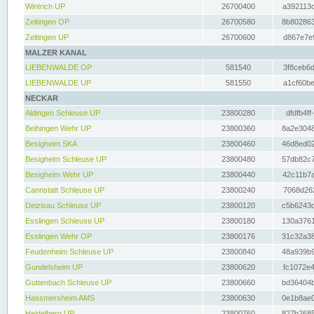
Wintrich UP
26700400
a392113c
Zeltingen OP
26700580
8b802863
Zeltingen UP
26700600
d867e7e9
MALZER KANAL
LIEBENWALDE OP
581540
3f8ceb6d
LIEBENWALDE UP
581550
a1cf60be
NECKAR
Aldingen Schleuse UP
23800280
dfdfb4ff
Beihingen Wehr UP
23800360
8a2e3048
Besigheim SKA
23800460
46d8ed02
Besigheim Schleuse UP
23800480
57db82c7
Besigheim Wehr UP
23800440
42c11b7a
Cannstatt Schleuse UP
23800240
7068d262
Deizisau Schleuse UP
23800120
c5b6243d
Esslingen Schleuse UP
23800180
130a3761
Esslingen Wehr OP
23800176
31c32a38
Feudenheim Schleuse UP
23800840
48a939b9
Gundelsheim UP
23800620
fc1072e4
Guttenbach Schleuse UP
23800660
bd36404b
Hassmersheim AMS
23800630
0e1b8ae0
Heidelberg UP
23800760
827b2685