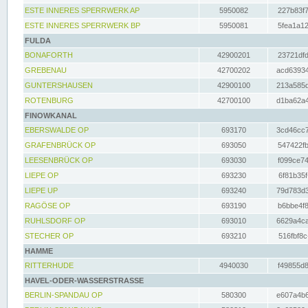
ESTE INNERES SPERRWERK AP
5950082
227b83f7
ESTE INNERES SPERRWERK BP
5950081
5fea1a12
FULDA
BONAFORTH
42900201
23721dfd
GREBENAU
42700202
acd63934
GUNTERSHAUSEN
42900100
213a585d
ROTENBURG
42700100
d1ba62a4
FINOWKANAL
EBERSWALDE OP
693170
3cd46cc7
GRAFENBRÜCK OP
693050
547422fb
LEESENBRÜCK OP
693030
f099ce74
LIEPE OP
693230
6f81b35f
LIEPE UP
693240
79d783d3
RAGÖSE OP
693190
b6bbe4f8
RUHLSDORF OP
693010
6629a4ca
STECHER OP
693210
516fbf8c
HAMME
RITTERHUDE
4940030
f49855d8
HAVEL-ODER-WASSERSTRASSE
BERLIN-SPANDAU OP
580300
e607a4b6