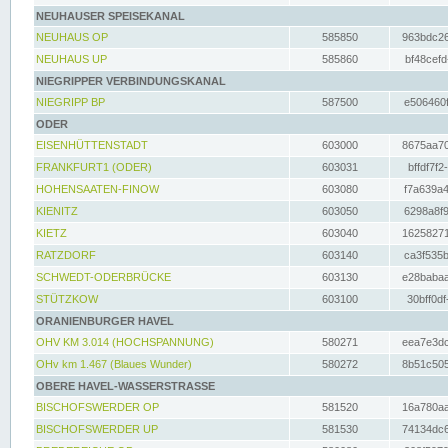
NEUHAUSER SPEISEKANAL
NEUHAUS OP
585850
963bdc26
NEUHAUS UP
585860
bf48cefd
NIEGRIPPER VERBINDUNGSKANAL
NIEGRIPP BP
587500
e506460f
ODER
EISENHÜTTENSTADT
603000
8675aa70
FRANKFURT1 (ODER)
603031
bffdf7f2
HOHENSAATEN-FINOW
603080
f7a639a4
KIENITZ
603050
6298a8f9
KIETZ
603040
16258271
RATZDORF
603140
ca3f535b
SCHWEDT-ODERBRÜCKE
603130
e28babaa
STÜTZKOW
603100
30bff0df
ORANIENBURGER HAVEL
OHV KM 3.014 (HOCHSPANNUNG)
580271
eea7e3dc
OHv km 1.467 (Blaues Wunder)
580272
8b51c505
OBERE HAVEL-WASSERSTRASSE
BISCHOFSWERDER OP
581520
16a780aa
BISCHOFSWERDER UP
581530
74134dc6