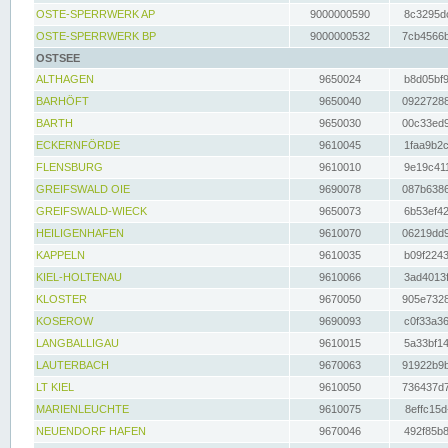
OSTE-SPERRWERK AP
9000000590
8c3295dc
OSTE-SPERRWERK BP
9000000532
7cb4566b
OSTSEE
ALTHAGEN
9650024
b8d05bf9
BARHÖFT
9650040
09227288
BARTH
9650030
00c33ed9
ECKERNFÖRDE
9610045
1faa9b2c
FLENSBURG
9610010
9e19c411
GREIFSWALD OIE
9690078
087b6386
GREIFSWALD-WIECK
9650073
6b53ef42
HEILIGENHAFEN
9610070
06219dd9
KAPPELN
9610035
b09f2243
KIEL-HOLTENAU
9610066
3ad4013f
KLOSTER
9670050
905e7328
KOSEROW
9690093
c0f33a36
LANGBALLIGAU
9610015
5a33bf14
LAUTERBACH
9670063
91922b9b
LT KIEL
9610050
736437d7
MARIENLEUCHTE
9610075
8effc15d
NEUENDORF HAFEN
9670046
492f85b8