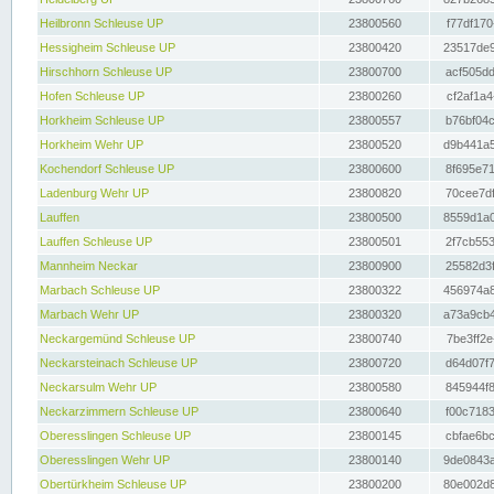
Heilbronn Schleuse UP
23800560
f77df170
Hessigheim Schleuse UP
23800420
23517de9
Hirschhorn Schleuse UP
23800700
acf505dd
Hofen Schleuse UP
23800260
cf2af1a4
Horkheim Schleuse UP
23800557
b76bf04c
Horkheim Wehr UP
23800520
d9b441a5
Kochendorf Schleuse UP
23800600
8f695e71
Ladenburg Wehr UP
23800820
70cee7df
Lauffen
23800500
8559d1a0
Lauffen Schleuse UP
23800501
2f7cb553
Mannheim Neckar
23800900
25582d3f
Marbach Schleuse UP
23800322
456974a8
Marbach Wehr UP
23800320
a73a9cb4
Neckargemünd Schleuse UP
23800740
7be3ff2e
Neckarsteinach Schleuse UP
23800720
d64d07f7
Neckarsulm Wehr UP
23800580
845944f8
Neckarzimmern Schleuse UP
23800640
f00c7183
Oberesslingen Schleuse UP
23800145
cbfae6bc
Oberesslingen Wehr UP
23800140
9de0843a
Obertürkheim Schleuse UP
23800200
80e002d8