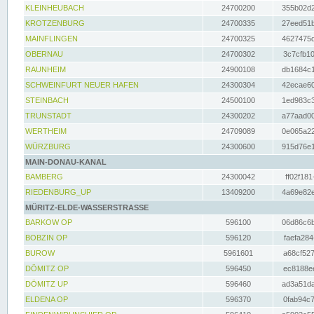
KLEINHEUBACH
24700200
355b02d2
KROTZENBURG
24700335
27eed51b
MAINFLINGEN
24700325
4627475d
OBERNAU
24700302
3c7cfb10
RAUNHEIM
24900108
db1684c1
SCHWEINFURT NEUER HAFEN
24300304
42ecae60
STEINBACH
24500100
1ed983c3
TRUNSTADT
24300202
a77aad00
WERTHEIM
24709089
0e065a22
WÜRZBURG
24300600
915d76e1
MAIN-DONAU-KANAL
BAMBERG
24300042
ff02f181
RIEDENBURG_UP
13409200
4a69e82e
MÜRITZ-ELDE-WASSERSTRASSE
BARKOW OP
596100
06d86c6b
BOBZIN OP
596120
faefa284
BUROW
5961601
a68cf527
DÖMITZ OP
596450
ec8188ee
DÖMITZ UP
596460
ad3a51da
ELDENA OP
596370
0fab94c7