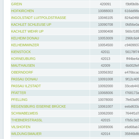
GREIN
420091
f3bf0b0b
HOFKIRCHEN
10088003
616dd98e
INGOLSTADT LUITPOLDSTRASSE
10046105
824a046b
KACHLET SCHLEUSE UP
10090708
0fd56e0a
KACHLET WEHR UP
10090408
560cf185
KELHEIM DONAU
10053009
296fc6d4
KELHEIMWINZER
10054500
c9409937
KIENSTOCK
42011
56178f74
KORNEUBURG
42013
ff44be4a
MAUTHAUSEN
42009
6b002fef
OBERNDORF
10056302
e476bcad
PASSAU DONAU
10091008
9f12c405
PASSAU ILZSTADT
10092000
33ceb441
PFATTER
10068006
f768173a
PFELLING
10078000
7fe63a95
REGENSBURG EISERNE BRÜCKE
10061007
eebd633a
SCHWABELWEIS
10062000
7644f1d7
THEBNERSTRASSL
42015
f7b5c3d3
VILSHOFEN
10089006
e6d68ab7
WILDUNGSMAUER
42014
35846b8b