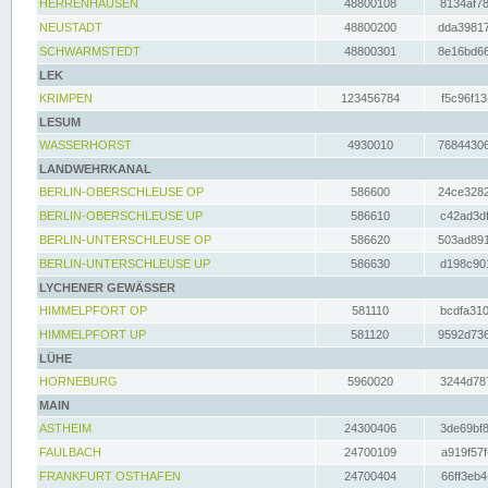
HERRENHAUSEN
48800108
8134af78
NEUSTADT
48800200
dda39817
SCHWARMSTEDT
48800301
8e16bd66
LEK
KRIMPEN
123456784
f5c96f13
LESUM
WASSERHORST
4930010
76844306
LANDWEHRKANAL
BERLIN-OBERSCHLEUSE OP
586600
24ce3282
BERLIN-OBERSCHLEUSE UP
586610
c42ad3df
BERLIN-UNTERSCHLEUSE OP
586620
503ad891
BERLIN-UNTERSCHLEUSE UP
586630
d198c901
LYCHENER GEWÄSSER
HIMMELPFORT OP
581110
bcdfa310
HIMMELPFORT UP
581120
9592d736
LÜHE
HORNEBURG
5960020
3244d787
MAIN
ASTHEIM
24300406
3de69bf8
FAULBACH
24700109
a919f57f
FRANKFURT OSTHAFEN
24700404
66ff3eb4