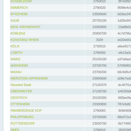
DÜSSELDORF
2750010
8f7e5f92
EMMERICH
2790020
9598e4cb
IFFEZHEIM
23500600
b02be240
KAUB
25700100
1d26e504
KEHL-KRONENHOF
23300900
23af9b02
KOBLENZ
25900700
4c7d796a
KONSTANZ-RHEIN
3329
e020e651
KÖLN
2730010
a6ee8177
LOBITH
2790050
efe13a3d
MAINZ
25100100
a37a9aa3
MANNHEIM
23700700
57090802
MAXAU
23700200
b6c6d5c8
NIERSTEIN-OPPENHEIM
23900600
d28e7ed1
Neuwied Stadt
27100370
dc407f1e
OBERWINTER
27100700
b45359df
OESTRICH
25100300
665be0fe
OTTENHEIM
23300800
787e5d63
PANNERDENSE KOP
2790060
3046493f
PHILIPPSBURG
23700500
88e972e1
PLITTERSDORF
23500700
6b774802
REES
2790010
2f025389