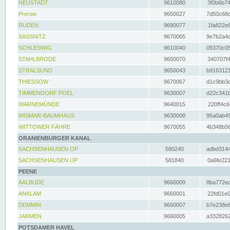
NEUSTADT
9610080
3f0b6b74
Prerow
9650027
7d50c68c
RUDEN
9690077
1fa822e6
SASSNITZ
9670065
9e7b2a4d
SCHLESWIG
9610040
09370c05
STAHLBRODE
9650070
340707f4
STRALSUND
9650043
b9163121
THIESSOW
9670067
d1c9bb3c
TIMMENDORF POEL
9630007
d22c341b
WARNEMÜNDE
9640015
220ff4c6
WISMAR-BAUMHAUS
9630008
95a0ab45
WITTOWER FÄHRE
9670055
4b348b56
ORANIENBURGER KANAL
SACHSENHAUSEN OP
580240
adbd3144
SACHSENHAUSEN UP
581840
0a6fe221
PEENE
AALBUDE
9660009
8ba772ed
ANKLAM
9660001
22fd01e0
DEMMIN
9660007
b7e238e8
JARMEN
9660005
a3328262
POTSDAMER HAVEL