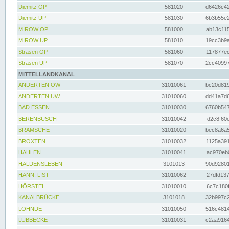
Diemitz OP
581020
d6426c42
Diemitz UP
581030
6b3b55e2
MIROW OP
581000
ab13c115
MIROW UP
581010
19cc3b9a
Strasen OP
581060
117877ec
Strasen UP
581070
2cc40997
MITTELLANDKANAL
ANDERTEN OW
31010061
bc20d819
ANDERTEN UW
31010060
dd41a7d6
BAD ESSEN
31010030
6760b547
BERENBUSCH
31010042
d2c8f60e
BRAMSCHE
31010020
bec8a6a5
BROXTEN
31010032
1125a391
HAHLEN
31010041
ac970eb0
HALDENSLEBEN
3101013
90d92801
HANN. LIST
31010062
27dfd137
HÖRSTEL
31010010
6c7c180f
KANALBRÜCKE
3101018
32b997c2
LOHNDE
31010050
516c4814
LÜBBECKE
31010031
c2aa9164