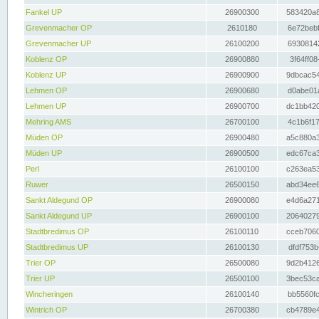
Fankel UP
26900300
583420a8
Grevenmacher OP
2610180
6e72bebf
Grevenmacher UP
26100200
69308142
Koblenz OP
26900880
3f64ff08
Koblenz UP
26900900
9dbcac54
Lehmen OP
26900680
d0abe01a
Lehmen UP
26900700
dc1bb420
Mehring AMS
26700100
4c1b6f17
Müden OP
26900480
a5c880a3
Müden UP
26900500
edc67ca3
Perl
26100100
c263ea53
Ruwer
26500150
abd34ee6
Sankt Aldegund OP
26900080
e4d6a271
Sankt Aldegund UP
26900100
20640279
Stadtbredimus OP
26100110
cceb7060
Stadtbredimus UP
26100130
dfdf753b
Trier OP
26500080
9d2b4126
Trier UP
26500100
3bec53ca
Wincheringen
26100140
bb5560fc
Wintrich OP
26700380
cb4789e4