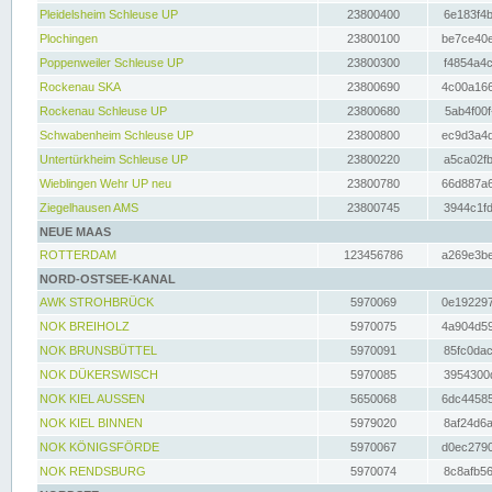
Pleidelsheim Schleuse UP
23800400
6e183f4b
Plochingen
23800100
be7ce40e
Poppenweiler Schleuse UP
23800300
f4854a4c
Rockenau SKA
23800690
4c00a166
Rockenau Schleuse UP
23800680
5ab4f00f
Schwabenheim Schleuse UP
23800800
ec9d3a4d
Untertürkheim Schleuse UP
23800220
a5ca02fb
Wieblingen Wehr UP neu
23800780
66d887a6
Ziegelhausen AMS
23800745
3944c1fd
NEUE MAAS
ROTTERDAM
123456786
a269e3be
NORD-OSTSEE-KANAL
AWK STROHBRÜCK
5970069
0e192297
NOK BREIHOLZ
5970075
4a904d59
NOK BRUNSBÜTTEL
5970091
85fc0dac
NOK DÜKERSWISCH
5970085
3954300d
NOK KIEL AUSSEN
5650068
6dc44585
NOK KIEL BINNEN
5979020
8af24d6a
NOK KÖNIGSFÖRDE
5970067
d0ec2790
NOK RENDSBURG
5970074
8c8afb56