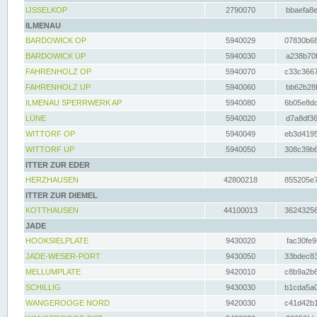
IJSSELKOP
2790070
bbaefa8e
ILMENAU
BARDOWICK OP
5940029
07830b68
BARDOWICK UP
5940030
a238b70f
FAHRENHOLZ OP
5940070
c33c3667
FAHRENHOLZ UP
5940060
bb62b28f
ILMENAU SPERRWERK AP
5940080
6b05e8dc
LÜNE
5940020
d7a8df36
WITTORF OP
5940049
eb3d4195
WITTORF UP
5940050
308c39b6
ITTER ZUR EDER
HERZHAUSEN
42800218
855205e7
ITTER ZUR DIEMEL
KOTTHAUSEN
44100013
36243256
JADE
HOOKSIELPLATE
9430020
fac30fe9
JADE-WESER-PORT
9430050
33bdec83
MELLUMPLATE
9420010
c8b9a2b6
SCHILLIG
9430030
b1cda5a0
WANGEROOGE NORD
9420030
c41d42b1