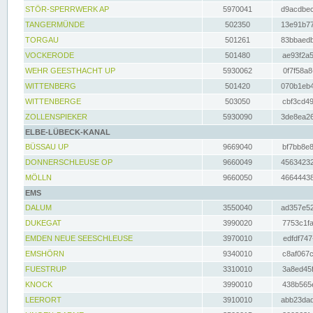
STÖR-SPERRWERK AP
5970041
d9acdbec
TANGERMÜNDE
502350
13e91b77
TORGAU
501261
83bbaedb
VOCKERODE
501480
ae93f2a5
WEHR GEESTHACHT UP
5930062
0f7f58a8
WITTENBERG
501420
070b1eb4
WITTENBERGE
503050
cbf3cd49
ZOLLENSPIEKER
5930090
3de8ea26
ELBE-LÜBECK-KANAL
BÜSSAU UP
9669040
bf7bb8e8
DONNERSCHLEUSE OP
9660049
45634232
MÖLLN
9660050
46644438
EMS
DALUM
3550040
ad357e52
DUKEGAT
3990020
7753c1fa
EMDEN NEUE SEESCHLEUSE
3970010
edfdf747
EMSHÖRN
9340010
c8af067c
FUESTRUP
3310010
3a8ed45f
KNOCK
3990010
438b565e
LEERORT
3910010
abb23dad