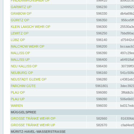
FINDENWIRUNSHIER OP
596410
a5902c55
GARWITZ UP
596230
12499527
GRABOW OP
596330
db4a69b2
GÜRITZ OP
596350
956ce5ff
KLEIN LAASCH WEHR OP
596300
25530a3e
LEWITZ OP
596250
7bbd90ad
LÜBZ OP
596140
d75442cf
MALCHOW WEHR OP
596200
bccaacb3
MALLISS OP
596390
497c29ee
MALLISS UP
596400
a64918a6
NEU KALLISS OP
596430
30739ff3
NEUBURG OP
596160
541c508a
NEUSTADT GLEWE OP
596280
c4381eb3
PARCHIM GÜTE
5961801
3dec3921
PLAU OP
596080
3ffddb2c
PLAU UP
596090
506e6b03
WAREN
596030
bd317edd
MÜGGELSPREE
GROSSE TRÄNKE WEHR OP
582660
81630fdd
GROSSE TRÄNKE WEHR UP
582670
cfad4ee5
MÜRITZ-HAVEL-WASSERSTRASSE