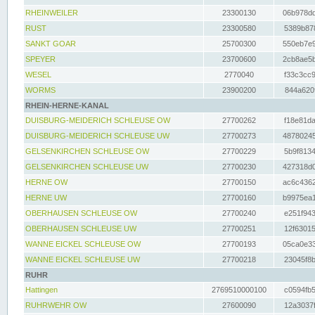
RHEINWEILER
23300130
06b978dd
RUST
23300580
5389b878
SANKT GOAR
25700300
550eb7e9
SPEYER
23700600
2cb8ae5b
WESEL
2770040
f33c3cc9
WORMS
23900200
844a620f
RHEIN-HERNE-KANAL
DUISBURG-MEIDERICH SCHLEUSE OW
27700262
f18e81da
DUISBURG-MEIDERICH SCHLEUSE UW
27700273
48780245
GELSENKIRCHEN SCHLEUSE OW
27700229
5b9f8134
GELSENKIRCHEN SCHLEUSE UW
27700230
427318d0
HERNE OW
27700150
ac6c4362
HERNE UW
27700160
b9975ea1
OBERHAUSEN SCHLEUSE OW
27700240
e251f943
OBERHAUSEN SCHLEUSE UW
27700251
12f63015
WANNE EICKEL SCHLEUSE OW
27700193
05ca0e33
WANNE EICKEL SCHLEUSE UW
27700218
23045f8b
RUHR
Hattingen
2769510000100
c0594fb5
RUHRWEHR OW
27600090
12a3037f