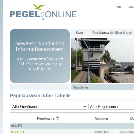
Hilfe
Link
Start
Pegelauswahl über Karte
Newsletter
Pegelauswahl über Tabelle
Pegelname
Nummer
UU
ALLER
AHLDEN
48900102
522286e2