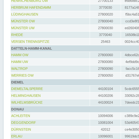
HENRICHENBURG UW
27700133
e6b68bc2
HERBRUM HAFENDAMM
3770030
8177a148
LÜDINGHAUSEN
27800020
f5bc4a51
MÜNSTER OW
27800040
ccd3e8f1
MÜNSTER UW
27800030
ed260406
RHEDE
3770040
16508b11
VERSEN TRENNSPITZE
25463
0024cc40
DATTELN-HAMM-KANAL
HAMM OW
27800060
4dbce62d
HAMM UW
27800080
4ef9dd9c
WALTROP
27800090
facc5c16
WERRIES OW
27800050
d31767ef
DIEMEL
DIEMELTALSPERRE
44100104
5cdc6555
HELMINGHAUSEN
44100206
33092c28
WILHELMSBRÜCKE
44100024
7deedc21
DONAU
ACHLEITEN
10094006
c389c9e2
DEGGENDORF
10081004
53d40547
DÜRNSTEIN
42012
ce4e3050
ERLAU
10096001
99619dc5