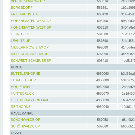
BERLIN-SPANDAU UP
580310
2c68509c
BORGSDORF
581591
1b2e2996
FRIEDRICHSTHAL
603420
314945d6
HOHENSAATEN WEST AP
603400
99309d3e
HOHENSAATEN WEST BP
603310
3404a6e5
LEHNITZ OP
581580
c8a1cf0a
LEHNITZ UP
581590
5bb1f56d
NIEDERFINOW SHW OP
692080
414dd4ee
NIEDERFINOW SHW UP
692090
4eec6b25
SCHWEDT SCHLEUSE BP
603410
4ee515f9
HUNTE
BUTTELERHÖRNE
4960060
b3d88ca6
ELSFLETH OHRT
4960080
531da758
HOLLERSIEL
4960050
2eacef2f
HUNTEBRÜCK
4960070
2e1d458b
OLDENBURG-DRIELAKE
4960030
1b51e55e
REITHÖRNE
4960040
c9df61c4
HAVELKANAL
SCHÖNWALDE OP
587050
d8ef9f21
SCHÖNWALDE UP
587060
b6650b13
IJSSEL