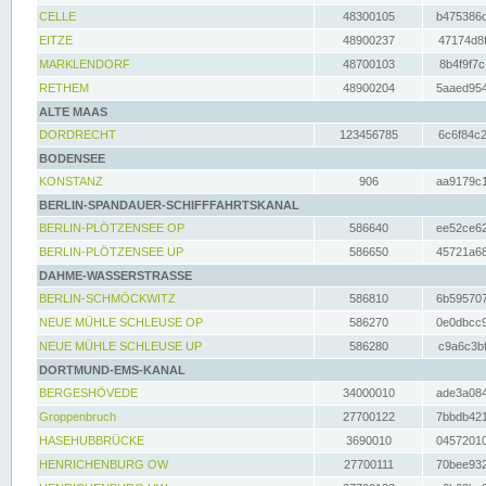
CELLE
48300105
b475386c
EITZE
48900237
47174d8f
MARKLENDORF
48700103
8b4f9f7c
RETHEM
48900204
5aaed954
ALTE MAAS
DORDRECHT
123456785
6c6f84c2
BODENSEE
KONSTANZ
906
aa9179c1
BERLIN-SPANDAUER-SCHIFFFAHRTSKANAL
BERLIN-PLÖTZENSEE OP
586640
ee52ce62
BERLIN-PLÖTZENSEE UP
586650
45721a68
DAHME-WASSERSTRASSE
BERLIN-SCHMÖCKWITZ
586810
6b595707
NEUE MÜHLE SCHLEUSE OP
586270
0e0dbcc9
NEUE MÜHLE SCHLEUSE UP
586280
c9a6c3bf
DORTMUND-EMS-KANAL
BERGESHÖVEDE
34000010
ade3a084
Groppenbruch
27700122
7bbdb421
HASEHUBBRÜCKE
3690010
04572010
HENRICHENBURG OW
27700111
70bee932