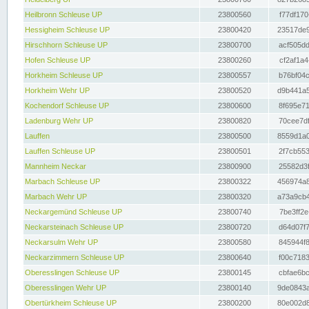
Heilbronn Schleuse UP
23800560
f77df170
Hessigheim Schleuse UP
23800420
23517de9
Hirschhorn Schleuse UP
23800700
acf505dd
Hofen Schleuse UP
23800260
cf2af1a4
Horkheim Schleuse UP
23800557
b76bf04c
Horkheim Wehr UP
23800520
d9b441a5
Kochendorf Schleuse UP
23800600
8f695e71
Ladenburg Wehr UP
23800820
70cee7df
Lauffen
23800500
8559d1a0
Lauffen Schleuse UP
23800501
2f7cb553
Mannheim Neckar
23800900
25582d3f
Marbach Schleuse UP
23800322
456974a8
Marbach Wehr UP
23800320
a73a9cb4
Neckargemünd Schleuse UP
23800740
7be3ff2e
Neckarsteinach Schleuse UP
23800720
d64d07f7
Neckarsulm Wehr UP
23800580
845944f8
Neckarzimmern Schleuse UP
23800640
f00c7183
Oberesslingen Schleuse UP
23800145
cbfae6bc
Oberesslingen Wehr UP
23800140
9de0843a
Obertürkheim Schleuse UP
23800200
80e002d8