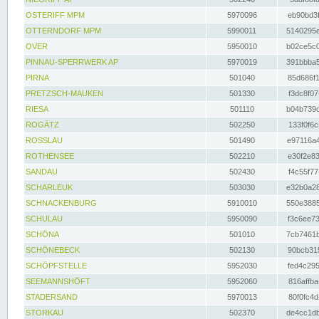
OSTERIFF MPM
5970096
eb90bd3f
OTTERNDORF MPM
5990011
5140295e
OVER
5950010
b02ce5c0
PINNAU-SPERRWERK AP
5970019
391bbba5
PIRNA
501040
85d686f1
PRETZSCH-MAUKEN
501330
f3dc8f07
RIESA
501110
b04b739d
ROGÄTZ
502250
133f0f6c
ROSSLAU
501490
e97116a4
ROTHENSEE
502210
e30f2e83
SANDAU
502430
f4c55f77
SCHARLEUK
503030
e32b0a28
SCHNACKENBURG
5910010
550e3885
SCHULAU
5950090
f3c6ee73
SCHÖNA
501010
7cb7461b
SCHÖNEBECK
502130
90bcb315
SCHÖPFSTELLE
5952030
fed4c295
SEEMANNSHÖFT
5952060
816affba
STADERSAND
5970013
80f0fc4d
STORKAU
502370
de4cc1db