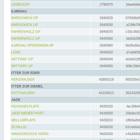
IJSSELKOP
2790070
bbaefa8e
ILMENAU
BARDOWICK OP
5940029
07830b68
BARDOWICK UP
5940030
a238b70f
FAHRENHOLZ OP
5940070
c33c3667
FAHRENHOLZ UP
5940060
bb62b28f
ILMENAU SPERRWERK AP
5940080
6b05e8dc
LÜNE
5940020
d7a8df36
WITTORF OP
5940049
eb3d4195
WITTORF UP
5940050
308c39b6
ITTER ZUR EDER
HERZHAUSEN
42800218
855205e7
ITTER ZUR DIEMEL
KOTTHAUSEN
44100013
36243256
JADE
HOOKSIELPLATE
9430020
fac30fe9
JADE-WESER-PORT
9430050
33bdec83
MELLUMPLATE
9420010
c8b9a2b6
SCHILLIG
9430030
b1cda5a0
WANGEROOGE NORD
9420030
c41d42b1