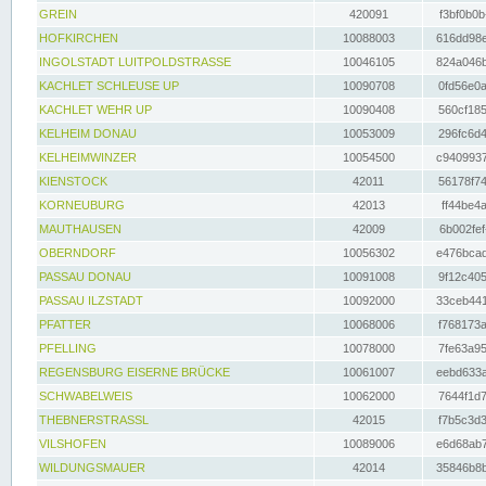
GREIN
420091
f3bf0b0b
HOFKIRCHEN
10088003
616dd98e
INGOLSTADT LUITPOLDSTRASSE
10046105
824a046b
KACHLET SCHLEUSE UP
10090708
0fd56e0a
KACHLET WEHR UP
10090408
560cf185
KELHEIM DONAU
10053009
296fc6d4
KELHEIMWINZER
10054500
c9409937
KIENSTOCK
42011
56178f74
KORNEUBURG
42013
ff44be4a
MAUTHAUSEN
42009
6b002fef
OBERNDORF
10056302
e476bcad
PASSAU DONAU
10091008
9f12c405
PASSAU ILZSTADT
10092000
33ceb441
PFATTER
10068006
f768173a
PFELLING
10078000
7fe63a95
REGENSBURG EISERNE BRÜCKE
10061007
eebd633a
SCHWABELWEIS
10062000
7644f1d7
THEBNERSTRASSL
42015
f7b5c3d3
VILSHOFEN
10089006
e6d68ab7
WILDUNGSMAUER
42014
35846b8b