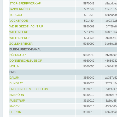
STÖR-SPERRWERK AP
5970041
d9acdbec
TANGERMÜNDE
502350
13e91b77
TORGAU
501261
83bbaedb
VOCKERODE
501480
ae93f2a5
WEHR GEESTHACHT UP
5930062
0f7f58a8
WITTENBERG
501420
070b1eb4
WITTENBERGE
503050
cbf3cd49
ZOLLENSPIEKER
5930090
3de8ea26
ELBE-LÜBECK-KANAL
BÜSSAU UP
9669040
bf7bb8e8
DONNERSCHLEUSE OP
9660049
45634232
MÖLLN
9660050
46644438
EMS
DALUM
3550040
ad357e52
DUKEGAT
3990020
7753c1fa
EMDEN NEUE SEESCHLEUSE
3970010
edfdf747
EMSHÖRN
9340010
c8af067c
FUESTRUP
3310010
3a8ed45f
KNOCK
3990010
438b565e
LEERORT
3910010
abb23dad