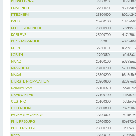
DÜSSELDORF
2750010
8f7e5f92
EMMERICH
2790020
9598e4cb
IFFEZHEIM
23500600
b02be240
KAUB
25700100
1d26e504
KEHL-KRONENHOF
23300900
23af9b02
KOBLENZ
25900700
4c7d796a
KONSTANZ-RHEIN
3329
e020e651
KÖLN
2730010
a6ee8177
LOBITH
2790050
efe13a3d
MAINZ
25100100
a37a9aa3
MANNHEIM
23700700
57090802
MAXAU
23700200
b6c6d5c8
NIERSTEIN-OPPENHEIM
23900600
d28e7ed1
Neuwied Stadt
27100370
dc407f1e
OBERWINTER
27100700
b45359df
OESTRICH
25100300
665be0fe
OTTENHEIM
23300800
787e5d63
PANNERDENSE KOP
2790060
3046493f
PHILIPPSBURG
23700500
88e972e1
PLITTERSDORF
23500700
6b774802
REES
2790010
2f025389