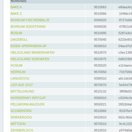
NORDSEE
BAKE A
9510063
e8daa3e2
BAKE Z
9510066
104fdc24
BORKUM FISCHERBALJE
9340020
8727ebfd
BORKUM SÜDSTRAND
9340030
478f21e9
BÜSUM
9510095
5287a3e1
DAGEBÜLL
9570040
6233e901
EIDER-SPERRWERK AP
9530010
04acd7e5
HELGOLAND BINNENHAFEN
9510070
c0ec139b
HELGOLAND SÜDHAFEN
9510075
0d8233b8
HUSUM
9530020
e114aeec
HÖRNUM
9570050
733755fd
LANGEOOG
9390010
a0c1dcb6
LIST AUF SYLT
9570070
5e92d73f
MITTELGRUND
9510132
3ff99b92
NORDERNEY RIFFGAT
9360010
c0244c0e
PELLWORM ANLEGER
9550021
2852b9ab
SCHARHÖRN
9510060
f0197bcf
SPIEKEROOG
9410010
662c4b5e
WITTDÜN
9570010
9c4c11f2
ZEHNERLOCH
9510010
e574d0af