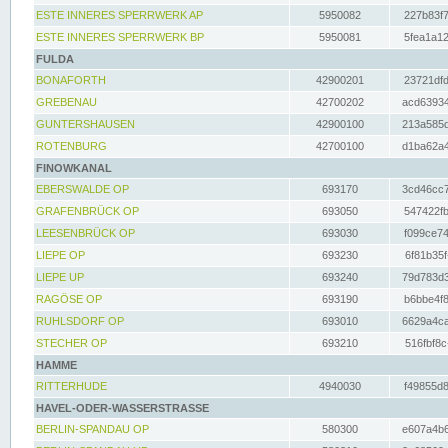
ESTE INNERES SPERRWERK AP
5950082
227b83f7
ESTE INNERES SPERRWERK BP
5950081
5fea1a12
FULDA
BONAFORTH
42900201
23721dfd
GREBENAU
42700202
acd63934
GUNTERSHAUSEN
42900100
213a585d
ROTENBURG
42700100
d1ba62a4
FINOWKANAL
EBERSWALDE OP
693170
3cd46cc7
GRAFENBRÜCK OP
693050
547422fb
LEESENBRÜCK OP
693030
f099ce74
LIEPE OP
693230
6f81b35f
LIEPE UP
693240
79d783d3
RAGÖSE OP
693190
b6bbe4f8
RUHLSDORF OP
693010
6629a4ca
STECHER OP
693210
516fbf8c
HAMME
RITTERHUDE
4940030
f49855d8
HAVEL-ODER-WASSERSTRASSE
BERLIN-SPANDAU OP
580300
e607a4b6