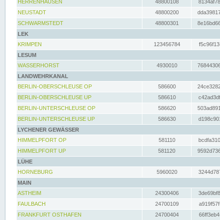
HERRENHAUSEN
48800108
8134af78
NEUSTADT
48800200
dda39817
SCHWARMSTEDT
48800301
8e16bd66
LEK
KRIMPEN
123456784
f5c96f13
LESUM
WASSERHORST
4930010
76844306
LANDWEHRKANAL
BERLIN-OBERSCHLEUSE OP
586600
24ce3282
BERLIN-OBERSCHLEUSE UP
586610
c42ad3df
BERLIN-UNTERSCHLEUSE OP
586620
503ad891
BERLIN-UNTERSCHLEUSE UP
586630
d198c901
LYCHENER GEWÄSSER
HIMMELPFORT OP
581110
bcdfa310
HIMMELPFORT UP
581120
9592d736
LÜHE
HORNEBURG
5960020
3244d787
MAIN
ASTHEIM
24300406
3de69bf8
FAULBACH
24700109
a919f57f
FRANKFURT OSTHAFEN
24700404
66ff3eb4