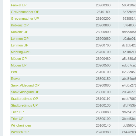
Fankel UP
26900300
583420a8
Grevenmacher OP
2610180
6e72bebf
Grevenmacher UP
26100200
69308142
Koblenz OP
26900880
3f64ff08
Koblenz UP
26900900
9dbcac54
Lehmen OP
26900680
d0abe01a
Lehmen UP
26900700
dc1bb420
Mehring AMS
26700100
4c1b6f17
Müden OP
26900480
a5c880a3
Müden UP
26900500
edc67ca3
Perl
26100100
c263ea53
Ruwer
26500150
abd34ee6
Sankt Aldegund OP
26900080
e4d6a271
Sankt Aldegund UP
26900100
20640279
Stadtbredimus OP
26100110
cceb7060
Stadtbredimus UP
26100130
dfdf753b
Trier OP
26500080
9d2b4126
Trier UP
26500100
3bec53ca
Wincheringen
26100140
bb5560fc
Wintrich OP
26700380
cb4789e4