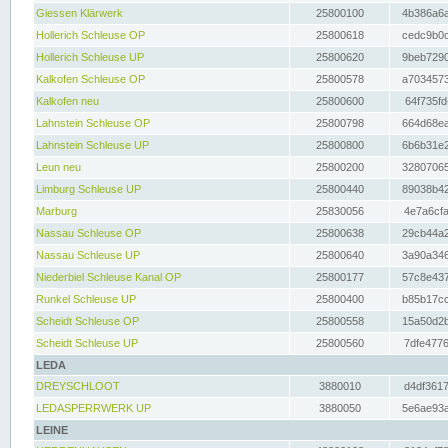
Giessen Klärwerk
25800100
4b386a6a
Hollerich Schleuse OP
25800618
cedc9b0c
Hollerich Schleuse UP
25800620
9beb7290
Kalkofen Schleuse OP
25800578
a7034573
Kalkofen neu
25800600
64f735fd
Lahnstein Schleuse OP
25800798
664d68ea
Lahnstein Schleuse UP
25800800
6b6b31e2
Leun neu
25800200
32807065
Limburg Schleuse UP
25800440
89038b42
Marburg
25830056
4e7a6cfa
Nassau Schleuse OP
25800638
29cb44a2
Nassau Schleuse UP
25800640
3a90a346
Niederbiel Schleuse Kanal OP
25800177
57c8e437
Runkel Schleuse UP
25800400
b85b17cc
Scheidt Schleuse OP
25800558
15a50d2b
Scheidt Schleuse UP
25800560
7dfe4776
LEDA
DREYSCHLOOT
3880010
d4df3617
LEDASPERRWERK UP
3880050
5e6ae93a
LEINE