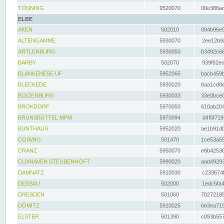
TÖNNING
9520070
00e386ac
ELBE
AKEN
502010
094b96e5
ALTENGAMME
5930070
2ee12b9a
ARTLENBURG
5930050
b3492c68
BARBY
502070
939f82ec
BLANKENESE UF
5952065
bacb459b
BLECKEDE
5930020
6aa1cd8e
BOIZENBURG
5930033
33e0bce0
BROKDORF
5970050
610ab204
BRUNSBÜTTEL MPM
5970094
d4f5f719
BUNTHAUS
5952020
ae1b91d0
COSWIG
501470
1ce53a59
CRANZ
5950070
e6b42536
CUXHAVEN STEUBENHÖFT
5990020
aad49293
DAMNATZ
5910030
c233674f
DESSAU
502000
1edc5fa4
DRESDEN
501060
70272185
DÖMITZ
5910025
6e3ea719
ELSTER
501390
c093b557