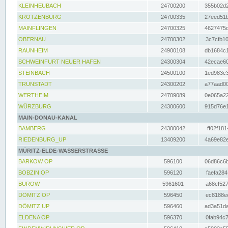
KLEINHEUBACH
24700200
355b02d2
KROTZENBURG
24700335
27eed51b
MAINFLINGEN
24700325
4627475d
OBERNAU
24700302
3c7cfb10
RAUNHEIM
24900108
db1684c1
SCHWEINFURT NEUER HAFEN
24300304
42ecae60
STEINBACH
24500100
1ed983c3
TRUNSTADT
24300202
a77aad00
WERTHEIM
24709089
0e065a22
WÜRZBURG
24300600
915d76e1
MAIN-DONAU-KANAL
BAMBERG
24300042
ff02f181
RIEDENBURG_UP
13409200
4a69e82e
MÜRITZ-ELDE-WASSERSTRASSE
BARKOW OP
596100
06d86c6b
BOBZIN OP
596120
faefa284
BUROW
5961601
a68cf527
DÖMITZ OP
596450
ec8188ee
DÖMITZ UP
596460
ad3a51da
ELDENA OP
596370
0fab94c7