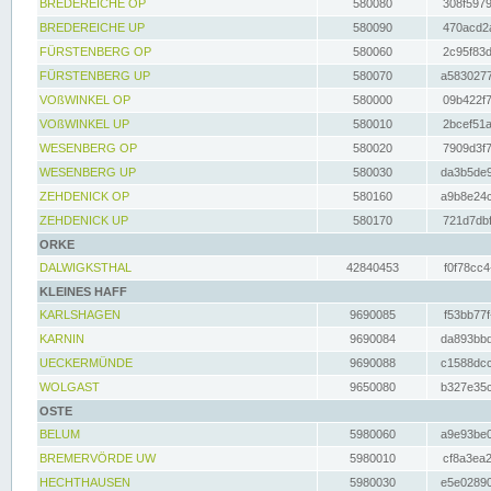
BREDEREICHE OP
580080
308f5979
BREDEREICHE UP
580090
470acd2a
FÜRSTENBERG OP
580060
2c95f83d
FÜRSTENBERG UP
580070
a5830277
VOßWINKEL OP
580000
09b422f7
VOßWINKEL UP
580010
2bcef51a
WESENBERG OP
580020
7909d3f7
WESENBERG UP
580030
da3b5de9
ZEHDENICK OP
580160
a9b8e24c
ZEHDENICK UP
580170
721d7dbf
ORKE
DALWIGKSTHAL
42840453
f0f78cc4
KLEINES HAFF
KARLSHAGEN
9690085
f53bb77f
KARNIN
9690084
da893bbd
UECKERMÜNDE
9690088
c1588dcc
WOLGAST
9650080
b327e35c
OSTE
BELUM
5980060
a9e93be0
BREMERVÖRDE UW
5980010
cf8a3ea2
HECHTHAUSEN
5980030
e5e02890