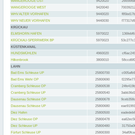
WANGEROOGE OST
9420020
26656fda
WANGEROOGE WEST
9420040
70039212
WHV ALTER VORHAFEN
9440020
f85bd17b
WHV NEUER VORHAFEN
9440030
f77317d9
KRÜCKAU
ELMSHORN HAFEN
5970022
136febf6
KRÜCKAU-SPERRWERK BP
5970023
53c277c3
KÜSTENKANAL
HUNDSMÜHLEN
4960020
cf6ac249
Hilkenbrook
3800010
58ccd6f0
LAHN
Bad Ems Schleuse UP
25800700
c005afb9
Bad Ems Wehr OP
25800690
f2295e77
Cramberg Schleuse OP
25800538
24fe419b
Cramberg Schleuse UP
25800540
3abb36d1
Dausenau Schleuse OP
25800678
9ceb358c
Dausenau Schleuse UP
25800680
eae91991
Diez Hafen
25800500
eadedeb6
Diez Schleuse OP
25800478
ea62ec5f
Diez Schleuse UP
25800480
31750a0f
Fürfurt Schleuse UP
25800300
34af0fca