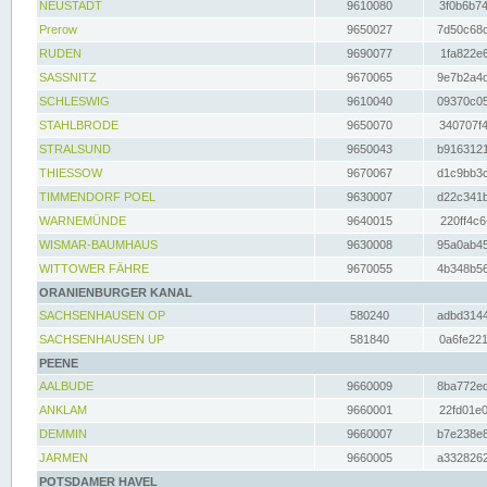
NEUSTADT
9610080
3f0b6b74
Prerow
9650027
7d50c68c
RUDEN
9690077
1fa822e6
SASSNITZ
9670065
9e7b2a4d
SCHLESWIG
9610040
09370c05
STAHLBRODE
9650070
340707f4
STRALSUND
9650043
b9163121
THIESSOW
9670067
d1c9bb3c
TIMMENDORF POEL
9630007
d22c341b
WARNEMÜNDE
9640015
220ff4c6
WISMAR-BAUMHAUS
9630008
95a0ab45
WITTOWER FÄHRE
9670055
4b348b56
ORANIENBURGER KANAL
SACHSENHAUSEN OP
580240
adbd3144
SACHSENHAUSEN UP
581840
0a6fe221
PEENE
AALBUDE
9660009
8ba772ed
ANKLAM
9660001
22fd01e0
DEMMIN
9660007
b7e238e8
JARMEN
9660005
a3328262
POTSDAMER HAVEL