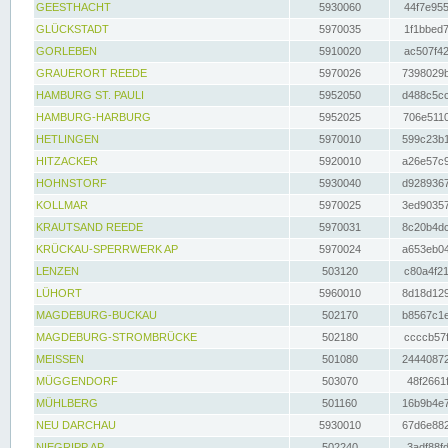
GEESTHACHT
5930060
44f7e955
GLÜCKSTADT
5970035
1f1bbed7
GORLEBEN
5910020
ac507f42
GRAUERORT REEDE
5970026
7398029b
HAMBURG ST. PAULI
5952050
d488c5cc
HAMBURG-HARBURG
5952025
706e5110
HETLINGEN
5970010
599c23b1
HITZACKER
5920010
a26e57c9
HOHNSTORF
5930040
d9289367
KOLLMAR
5970025
3ed90357
KRAUTSAND REEDE
5970031
8c20b4dc
KRÜCKAU-SPERRWERK AP
5970024
a653eb04
LENZEN
503120
c80a4f21
LÜHORT
5960010
8d18d129
MAGDEBURG-BUCKAU
502170
b8567c1e
MAGDEBURG-STROMBRÜCKE
502180
ccccb57f
MEISSEN
501080
24440872
MÜGGENDORF
503070
48f2661f
MÜHLBERG
501160
16b9b4e7
NEU DARCHAU
5930010
67d6e882
NIEGRIPP AP
502240
3adf88fd