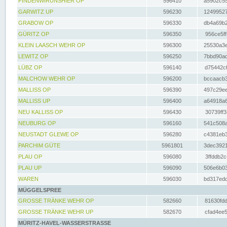
FINDENWIRUNSHIER OP
596410
a5902c55
GARWITZ UP
596230
12499527
GRABOW OP
596330
db4a69b2
GÜRITZ OP
596350
956ce5ff
KLEIN LAASCH WEHR OP
596300
25530a3e
LEWITZ OP
596250
7bbd90ad
LÜBZ OP
596140
d75442cf
MALCHOW WEHR OP
596200
bccaacb3
MALLISS OP
596390
497c29ee
MALLISS UP
596400
a64918a6
NEU KALLISS OP
596430
30739ff3
NEUBURG OP
596160
541c508a
NEUSTADT GLEWE OP
596280
c4381eb3
PARCHIM GÜTE
5961801
3dec3921
PLAU OP
596080
3ffddb2c
PLAU UP
596090
506e6b03
WAREN
596030
bd317edd
MÜGGELSPREE
GROSSE TRÄNKE WEHR OP
582660
81630fdd
GROSSE TRÄNKE WEHR UP
582670
cfad4ee5
MÜRITZ-HAVEL-WASSERSTRASSE