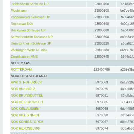
Pleidelsheim Schleuse UP
23800400
6e183f4b
Plochingen
23800100
be7ce40e
Poppenweiler Schleuse UP
23800300
f4854a4c
Rockenau SKA
23800690
4c00a166
Rockenau Schleuse UP
23800680
5ab4f00f
Schwabenheim Schleuse UP
23800800
ec9d3a4d
Untertürkheim Schleuse UP
23800220
a5ca02fb
Wieblingen Wehr UP neu
23800780
66d887a6
Ziegelhausen AMS
23800745
3944c1fd
NEUE MAAS
ROTTERDAM
123456786
a269e3be
NORD-OSTSEE-KANAL
AWK STROHBRÜCK
5970069
0e192297
NOK BREIHOLZ
5970075
4a904d59
NOK BRUNSBÜTTEL
5970091
85fc0dac
NOK DÜKERSWISCH
5970085
3954300d
NOK KIEL AUSSEN
5650068
6dc44585
NOK KIEL BINNEN
5979020
8af24d6a
NOK KÖNIGSFÖRDE
5970067
d0ec2790
NOK RENDSBURG
5970074
8c8afb56