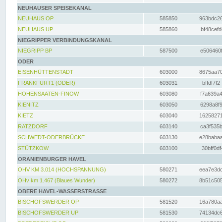
NEUHAUSER SPEISEKANAL
NEUHAUS OP
585850
963bdc26
NEUHAUS UP
585860
bf48cefd
NIEGRIPPER VERBINDUNGSKANAL
NIEGRIPP BP
587500
e506460f
ODER
EISENHÜTTENSTADT
603000
8675aa70
FRANKFURT1 (ODER)
603031
bffdf7f2
HOHENSAATEN-FINOW
603080
f7a639a4
KIENITZ
603050
6298a8f9
KIETZ
603040
16258271
RATZDORF
603140
ca3f535b
SCHWEDT-ODERBRÜCKE
603130
e28babaa
STÜTZKOW
603100
30bff0df
ORANIENBURGER HAVEL
OHV KM 3.014 (HOCHSPANNUNG)
580271
eea7e3dc
OHv km 1.467 (Blaues Wunder)
580272
8b51c505
OBERE HAVEL-WASSERSTRASSE
BISCHOFSWERDER OP
581520
16a780aa
BISCHOFSWERDER UP
581530
74134dc6