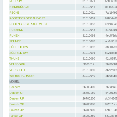
MEHRUM
31010071
be05603a
NIENBRÜGGE
31010044
864a8111
RECKE
31010011
7af19499
RODENBERGER AUE-OST
31010051
6288de60
RODENBERGER AUE-WEST
31010052
eb24b5a3
RUSBEND
31010043
c1f06401
RÜHEN
31010093
4ed5f6da
SEHNDE
31010070
ab0d9117
SÜLFELD OW
31010092
a8604e8f
SÜLFELD UW
31010091
892183d6
THUNE
31010080
42b865fb
VELSDORF
3101012
36f80081
VORSFELDE
31010090
dbb2bb9f
WARBER GRABEN
31010040
2f1080ba
MOSEL
Cochem
26900400
768df4e9
Detzem OP
26700180
c40912fd
Detzem UP
26700200
dc344605
Enkirch OP
26700880
87207dcd
Enkirch UP
26700900
ee861944
Fankel OP
26900280
68198b48