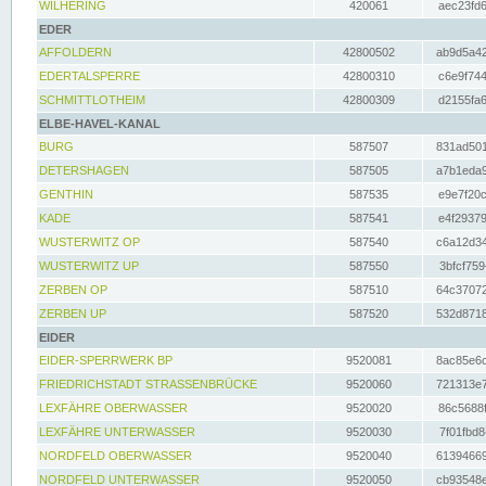
WILHERING
420061
aec23fd6
EDER
AFFOLDERN
42800502
ab9d5a42
EDERTALSPERRE
42800310
c6e9f744
SCHMITTLOTHEIM
42800309
d2155fa6
ELBE-HAVEL-KANAL
BURG
587507
831ad501
DETERSHAGEN
587505
a7b1eda9
GENTHIN
587535
e9e7f20c
KADE
587541
e4f29379
WUSTERWITZ OP
587540
c6a12d34
WUSTERWITZ UP
587550
3bfcf759
ZERBEN OP
587510
64c37072
ZERBEN UP
587520
532d8718
EIDER
EIDER-SPERRWERK BP
9520081
8ac85e6c
FRIEDRICHSTADT STRASSENBRÜCKE
9520060
721313e7
LEXFÄHRE OBERWASSER
9520020
86c5688f
LEXFÄHRE UNTERWASSER
9520030
7f01fbd8
NORDFELD OBERWASSER
9520040
61394669
NORDFELD UNTERWASSER
9520050
cb93548e