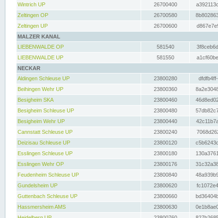
Wintrich UP
26700400
a392113c
Zeltingen OP
26700580
8b802863
Zeltingen UP
26700600
d867e7e9
MALZER KANAL
LIEBENWALDE OP
581540
3f8ceb6d
LIEBENWALDE UP
581550
a1cf60be
NECKAR
Aldingen Schleuse UP
23800280
dfdfb4ff
Beihingen Wehr UP
23800360
8a2e3048
Besigheim SKA
23800460
46d8ed02
Besigheim Schleuse UP
23800480
57db82c7
Besigheim Wehr UP
23800440
42c11b7a
Cannstatt Schleuse UP
23800240
7068d262
Deizisau Schleuse UP
23800120
c5b6243d
Esslingen Schleuse UP
23800180
130a3761
Esslingen Wehr OP
23800176
31c32a38
Feudenheim Schleuse UP
23800840
48a939b9
Gundelsheim UP
23800620
fc1072e4
Guttenbach Schleuse UP
23800660
bd36404b
Hassmersheim AMS
23800630
0e1b8ae0
Heidelberg UP
23800760
827b2685