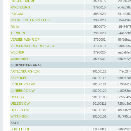
LINGEN-DARME
3500015
200363fc
PAPENBURG
3790010
ec4a598d
POGUM
3950020
5d1e4350
RHEINE UNTERSCHLEUSE
3390020
50a449ba
Rühle
3500070
15456f75
TERBORG
3910020
244cae8b
VERSEN WEHR OP
3730001
86f8dbab
VERSEN WEHRDURCHSTICH
3730010
6de43652
WEENER
3790020
aa6af4e6
Wachendorf
3500031
88698229
ELBESEITENKANAL
ARTLENBURG-ESK
90100122
7fec2f4f
BEVENSEN
90100112
b8997708
LÜNEBURG OW
90100121
c7364d1e
LÜNEBURG UW
90100120
d18033cd
OSLOSS
90100100
6c5b6422
UELZEN OW
90100111
728bd3e3
UELZEN UW
90100110
0d0082cf
WITTINGEN
90100101
9cf795ce
ESTE
BUXTEHUDE
5950080
8a08c920