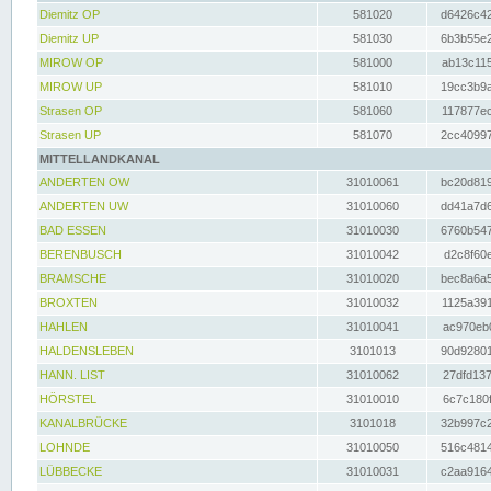
Diemitz OP
581020
d6426c42
Diemitz UP
581030
6b3b55e2
MIROW OP
581000
ab13c115
MIROW UP
581010
19cc3b9a
Strasen OP
581060
117877ec
Strasen UP
581070
2cc40997
MITTELLANDKANAL
ANDERTEN OW
31010061
bc20d819
ANDERTEN UW
31010060
dd41a7d6
BAD ESSEN
31010030
6760b547
BERENBUSCH
31010042
d2c8f60e
BRAMSCHE
31010020
bec8a6a5
BROXTEN
31010032
1125a391
HAHLEN
31010041
ac970eb0
HALDENSLEBEN
3101013
90d92801
HANN. LIST
31010062
27dfd137
HÖRSTEL
31010010
6c7c180f
KANALBRÜCKE
3101018
32b997c2
LOHNDE
31010050
516c4814
LÜBBECKE
31010031
c2aa9164