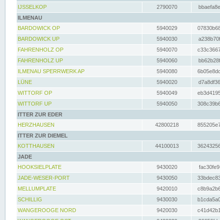
IJSSELKOP
2790070
bbaefa8e
ILMENAU
BARDOWICK OP
5940029
07830b68
BARDOWICK UP
5940030
a238b70f
FAHRENHOLZ OP
5940070
c33c3667
FAHRENHOLZ UP
5940060
bb62b28f
ILMENAU SPERRWERK AP
5940080
6b05e8dc
LÜNE
5940020
d7a8df36
WITTORF OP
5940049
eb3d4195
WITTORF UP
5940050
308c39b6
ITTER ZUR EDER
HERZHAUSEN
42800218
855205e7
ITTER ZUR DIEMEL
KOTTHAUSEN
44100013
36243256
JADE
HOOKSIELPLATE
9430020
fac30fe9
JADE-WESER-PORT
9430050
33bdec83
MELLUMPLATE
9420010
c8b9a2b6
SCHILLIG
9430030
b1cda5a0
WANGEROOGE NORD
9420030
c41d42b1