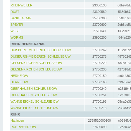
RHEINWEILER
23300130
06b978dd
RUST
23300580
5389b878
SANKT GOAR
25700300
550eb7e9
SPEYER
23700600
2cb8ae5b
WESEL
2770040
f33c3cc9
WORMS
23900200
844a620f
RHEIN-HERNE-KANAL
DUISBURG-MEIDERICH SCHLEUSE OW
27700262
f18e81da
DUISBURG-MEIDERICH SCHLEUSE UW
27700273
48780245
GELSENKIRCHEN SCHLEUSE OW
27700229
5b9f8134
GELSENKIRCHEN SCHLEUSE UW
27700230
427318d0
HERNE OW
27700150
ac6c4362
HERNE UW
27700160
b9975ea1
OBERHAUSEN SCHLEUSE OW
27700240
e251f943
OBERHAUSEN SCHLEUSE UW
27700251
12f63015
WANNE EICKEL SCHLEUSE OW
27700193
05ca0e33
WANNE EICKEL SCHLEUSE UW
27700218
23045f8b
RUHR
Hattingen
2769510000100
c0594fb5
RUHRWEHR OW
27600090
12a3037f