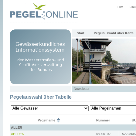
Hilfe
Link
Start
Pegelauswahl über Karte
Newsletter
Pegelauswahl über Tabelle
Pegelname
Nummer
UU
ALLER
AHLDEN
48900102
522286e2