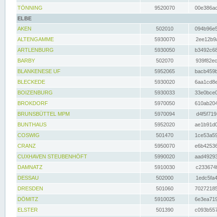
TÖNNING
9520070
00e386ac
ELBE
AKEN
502010
094b96e5
ALTENGAMME
5930070
2ee12b9a
ARTLENBURG
5930050
b3492c68
BARBY
502070
939f82ec
BLANKENESE UF
5952065
bacb459b
BLECKEDE
5930020
6aa1cd8e
BOIZENBURG
5930033
33e0bce0
BROKDORF
5970050
610ab204
BRUNSBÜTTEL MPM
5970094
d4f5f719
BUNTHAUS
5952020
ae1b91d0
COSWIG
501470
1ce53a59
CRANZ
5950070
e6b42536
CUXHAVEN STEUBENHÖFT
5990020
aad49293
DAMNATZ
5910030
c233674f
DESSAU
502000
1edc5fa4
DRESDEN
501060
70272185
DÖMITZ
5910025
6e3ea719
ELSTER
501390
c093b557