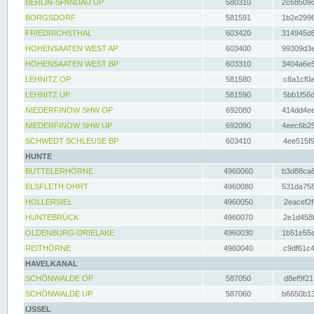
BERLIN-SPANDAU UP
580310
2c68509c
BORGSDORF
581591
1b2e2996
FRIEDRICHSTHAL
603420
314945d6
HOHENSAATEN WEST AP
603400
99309d3e
HOHENSAATEN WEST BP
603310
3404a6e5
LEHNITZ OP
581580
c8a1cf0a
LEHNITZ UP
581590
5bb1f56d
NIEDERFINOW SHW OP
692080
414dd4ee
NIEDERFINOW SHW UP
692090
4eec6b25
SCHWEDT SCHLEUSE BP
603410
4ee515f9
HUNTE
BUTTELERHÖRNE
4960060
b3d88ca6
ELSFLETH OHRT
4960080
531da758
HOLLERSIEL
4960050
2eacef2f
HUNTEBRÜCK
4960070
2e1d458b
OLDENBURG-DRIELAKE
4960030
1b51e55e
REITHÖRNE
4960040
c9df61c4
HAVELKANAL
SCHÖNWALDE OP
587050
d8ef9f21
SCHÖNWALDE UP
587060
b6650b13
IJSSEL