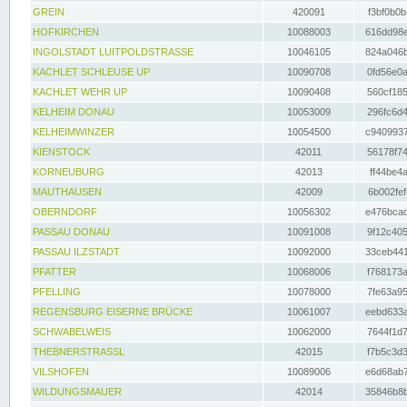
GREIN
420091
f3bf0b0b
HOFKIRCHEN
10088003
616dd98e
INGOLSTADT LUITPOLDSTRASSE
10046105
824a046b
KACHLET SCHLEUSE UP
10090708
0fd56e0a
KACHLET WEHR UP
10090408
560cf185
KELHEIM DONAU
10053009
296fc6d4
KELHEIMWINZER
10054500
c9409937
KIENSTOCK
42011
56178f74
KORNEUBURG
42013
ff44be4a
MAUTHAUSEN
42009
6b002fef
OBERNDORF
10056302
e476bcad
PASSAU DONAU
10091008
9f12c405
PASSAU ILZSTADT
10092000
33ceb441
PFATTER
10068006
f768173a
PFELLING
10078000
7fe63a95
REGENSBURG EISERNE BRÜCKE
10061007
eebd633a
SCHWABELWEIS
10062000
7644f1d7
THEBNERSTRASSL
42015
f7b5c3d3
VILSHOFEN
10089006
e6d68ab7
WILDUNGSMAUER
42014
35846b8b