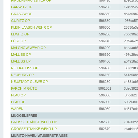
FINDENWIRUNSHIER OP
596410
a5902c55
GARWITZ UP
596230
12499527
GRABOW OP
596330
db4a69b2
GÜRITZ OP
596350
956ce5ff
KLEIN LAASCH WEHR OP
596300
25530a3e
LEWITZ OP
596250
7bbd90ad
LÜBZ OP
596140
d75442cf
MALCHOW WEHR OP
596200
bccaacb3
MALLISS OP
596390
497c29ee
MALLISS UP
596400
a64918a6
NEU KALLISS OP
596430
30739ff3
NEUBURG OP
596160
541c508a
NEUSTADT GLEWE OP
596280
c4381eb3
PARCHIM GÜTE
5961801
3dec3921
PLAU OP
596080
3ffddb2c
PLAU UP
596090
506e6b03
WAREN
596030
bd317edd
MÜGGELSPREE
GROSSE TRÄNKE WEHR OP
582660
81630fdd
GROSSE TRÄNKE WEHR UP
582670
cfad4ee5
MÜRITZ-HAVEL-WASSERSTRASSE