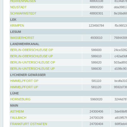
HERRENHAUSEN
48800108
8134af78
NEUSTADT
48800200
dda39817
SCHWARMSTEDT
48800301
8e16bd66
LEK
KRIMPEN
123456784
f5c96f13
LESUM
WASSERHORST
4930010
76844306
LANDWEHRKANAL
BERLIN-OBERSCHLEUSE OP
586600
24ce3282
BERLIN-OBERSCHLEUSE UP
586610
c42ad3df
BERLIN-UNTERSCHLEUSE OP
586620
503ad891
BERLIN-UNTERSCHLEUSE UP
586630
d198c901
LYCHENER GEWÄSSER
HIMMELPFORT OP
581110
bcdfa310
HIMMELPFORT UP
581120
9592d736
LÜHE
HORNEBURG
5960020
3244d787
MAIN
ASTHEIM
24300406
3de69bf8
FAULBACH
24700109
a919f57f
FRANKFURT OSTHAFEN
24700404
66ff3eb4