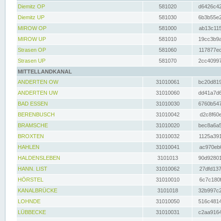
Diemitz OP
581020
d6426c42
Diemitz UP
581030
6b3b55e2
MIROW OP
581000
ab13c115
MIROW UP
581010
19cc3b9a
Strasen OP
581060
117877ec
Strasen UP
581070
2cc40997
MITTELLANDKANAL
ANDERTEN OW
31010061
bc20d819
ANDERTEN UW
31010060
dd41a7d6
BAD ESSEN
31010030
6760b547
BERENBUSCH
31010042
d2c8f60e
BRAMSCHE
31010020
bec8a6a5
BROXTEN
31010032
1125a391
HAHLEN
31010041
ac970eb0
HALDENSLEBEN
3101013
90d92801
HANN. LIST
31010062
27dfd137
HÖRSTEL
31010010
6c7c180f
KANALBRÜCKE
3101018
32b997c2
LOHNDE
31010050
516c4814
LÜBBECKE
31010031
c2aa9164