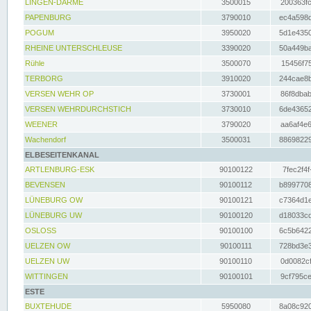
LINGEN-DARME
3500015
200363fc
PAPENBURG
3790010
ec4a598d
POGUM
3950020
5d1e4350
RHEINE UNTERSCHLEUSE
3390020
50a449ba
Rühle
3500070
15456f75
TERBORG
3910020
244cae8b
VERSEN WEHR OP
3730001
86f8dbab
VERSEN WEHRDURCHSTICH
3730010
6de43652
WEENER
3790020
aa6af4e6
Wachendorf
3500031
88698229
ELBESEITENKANAL
ARTLENBURG-ESK
90100122
7fec2f4f
BEVENSEN
90100112
b8997708
LÜNEBURG OW
90100121
c7364d1e
LÜNEBURG UW
90100120
d18033cd
OSLOSS
90100100
6c5b6422
UELZEN OW
90100111
728bd3e3
UELZEN UW
90100110
0d0082cf
WITTINGEN
90100101
9cf795ce
ESTE
BUXTEHUDE
5950080
8a08c920