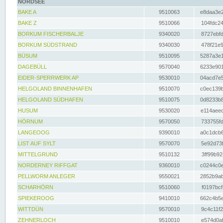
NORDSEE
BAKE A
9510063
e8daa3e2
BAKE Z
9510066
104fdc24
BORKUM FISCHERBALJE
9340020
8727ebfd
BORKUM SÜDSTRAND
9340030
478f21e9
BÜSUM
9510095
5287a3e1
DAGEBÜLL
9570040
6233e901
EIDER-SPERRWERK AP
9530010
04acd7e5
HELGOLAND BINNENHAFEN
9510070
c0ec139b
HELGOLAND SÜDHAFEN
9510075
0d8233b8
HUSUM
9530020
e114aeec
HÖRNUM
9570050
733755fd
LANGEOOG
9390010
a0c1dcb6
LIST AUF SYLT
9570070
5e92d73f
MITTELGRUND
9510132
3ff99b92
NORDERNEY RIFFGAT
9360010
c0244c0e
PELLWORM ANLEGER
9550021
2852b9ab
SCHARHÖRN
9510060
f0197bcf
SPIEKEROOG
9410010
662c4b5e
WITTDÜN
9570010
9c4c11f2
ZEHNERLOCH
9510010
e574d0af