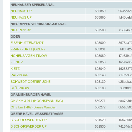
NEUHAUSER SPEISEKANAL
NEUHAUS OP
585850
963bdc26
NEUHAUS UP
585860
bf48cefd
NIEGRIPPER VERBINDUNGSKANAL
NIEGRIPP BP
587500
e506460f
ODER
EISENHÜTTENSTADT
603000
8675aa70
FRANKFURT1 (ODER)
603031
bffdf7f2
HOHENSAATEN-FINOW
603080
f7a639a4
KIENITZ
603050
6298a8f9
KIETZ
603040
16258271
RATZDORF
603140
ca3f535b
SCHWEDT-ODERBRÜCKE
603130
e28babaa
STÜTZKOW
603100
30bff0df
ORANIENBURGER HAVEL
OHV KM 3.014 (HOCHSPANNUNG)
580271
eea7e3dc
OHv km 1.467 (Blaues Wunder)
580272
8b51c505
OBERE HAVEL-WASSERSTRASSE
BISCHOFSWERDER OP
581520
16a780aa
BISCHOFSWERDER UP
581530
74134dc6