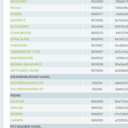
NEUSTADT
9610080
3f0b6b74
Prerow
9650027
7d50c68c
RUDEN
9690077
1fa822e6
SASSNITZ
9670065
9e7b2a4d
SCHLESWIG
9610040
09370c05
STAHLBRODE
9650070
340707f4
STRALSUND
9650043
b9163121
THIESSOW
9670067
d1c9bb3c
TIMMENDORF POEL
9630007
d22c341b
WARNEMÜNDE
9640015
220ff4c6
WISMAR-BAUMHAUS
9630008
95a0ab45
WITTOWER FÄHRE
9670055
4b348b56
ORANIENBURGER KANAL
SACHSENHAUSEN OP
580240
adbd3144
SACHSENHAUSEN UP
581840
0a6fe221
PEENE
AALBUDE
9660009
8ba772ed
ANKLAM
9660001
22fd01e0
DEMMIN
9660007
b7e238e8
JARMEN
9660005
a3328262
POTSDAMER HAVEL