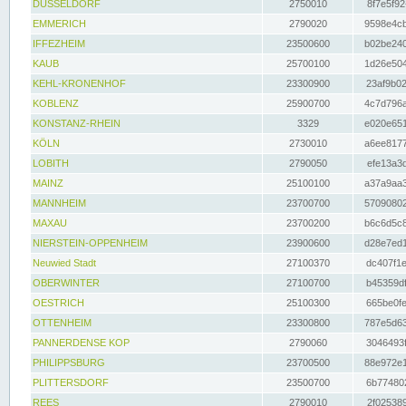
DÜSSELDORF
2750010
8f7e5f92
EMMERICH
2790020
9598e4cb
IFFEZHEIM
23500600
b02be240
KAUB
25700100
1d26e504
KEHL-KRONENHOF
23300900
23af9b02
KOBLENZ
25900700
4c7d796a
KONSTANZ-RHEIN
3329
e020e651
KÖLN
2730010
a6ee8177
LOBITH
2790050
efe13a3d
MAINZ
25100100
a37a9aa3
MANNHEIM
23700700
57090802
MAXAU
23700200
b6c6d5c8
NIERSTEIN-OPPENHEIM
23900600
d28e7ed1
Neuwied Stadt
27100370
dc407f1e
OBERWINTER
27100700
b45359df
OESTRICH
25100300
665be0fe
OTTENHEIM
23300800
787e5d63
PANNERDENSE KOP
2790060
3046493f
PHILIPPSBURG
23700500
88e972e1
PLITTERSDORF
23500700
6b774802
REES
2790010
2f025389