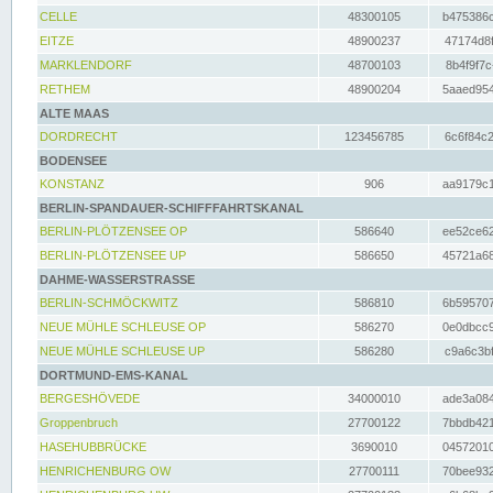
CELLE
48300105
b475386c
EITZE
48900237
47174d8f
MARKLENDORF
48700103
8b4f9f7c
RETHEM
48900204
5aaed954
ALTE MAAS
DORDRECHT
123456785
6c6f84c2
BODENSEE
KONSTANZ
906
aa9179c1
BERLIN-SPANDAUER-SCHIFFFAHRTSKANAL
BERLIN-PLÖTZENSEE OP
586640
ee52ce62
BERLIN-PLÖTZENSEE UP
586650
45721a68
DAHME-WASSERSTRASSE
BERLIN-SCHMÖCKWITZ
586810
6b595707
NEUE MÜHLE SCHLEUSE OP
586270
0e0dbcc9
NEUE MÜHLE SCHLEUSE UP
586280
c9a6c3bf
DORTMUND-EMS-KANAL
BERGESHÖVEDE
34000010
ade3a084
Groppenbruch
27700122
7bbdb421
HASEHUBBRÜCKE
3690010
04572010
HENRICHENBURG OW
27700111
70bee932