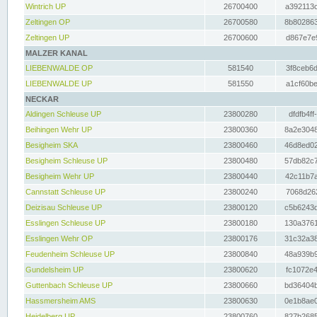
Wintrich UP
26700400
a392113c
Zeltingen OP
26700580
8b802863
Zeltingen UP
26700600
d867e7e9
MALZER KANAL
LIEBENWALDE OP
581540
3f8ceb6d
LIEBENWALDE UP
581550
a1cf60be
NECKAR
Aldingen Schleuse UP
23800280
dfdfb4ff
Beihingen Wehr UP
23800360
8a2e3048
Besigheim SKA
23800460
46d8ed02
Besigheim Schleuse UP
23800480
57db82c7
Besigheim Wehr UP
23800440
42c11b7a
Cannstatt Schleuse UP
23800240
7068d262
Deizisau Schleuse UP
23800120
c5b6243d
Esslingen Schleuse UP
23800180
130a3761
Esslingen Wehr OP
23800176
31c32a38
Feudenheim Schleuse UP
23800840
48a939b9
Gundelsheim UP
23800620
fc1072e4
Guttenbach Schleuse UP
23800660
bd36404b
Hassmersheim AMS
23800630
0e1b8ae0
Heidelberg UP
23800760
827b2685