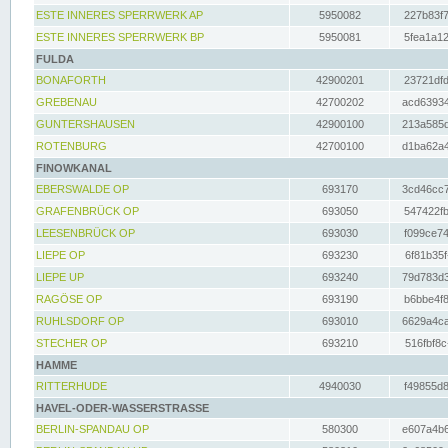
ESTE INNERES SPERRWERK AP
5950082
227b83f7
ESTE INNERES SPERRWERK BP
5950081
5fea1a12
FULDA
BONAFORTH
42900201
23721dfd
GREBENAU
42700202
acd63934
GUNTERSHAUSEN
42900100
213a585d
ROTENBURG
42700100
d1ba62a4
FINOWKANAL
EBERSWALDE OP
693170
3cd46cc7
GRAFENBRÜCK OP
693050
547422fb
LEESENBRÜCK OP
693030
f099ce74
LIEPE OP
693230
6f81b35f
LIEPE UP
693240
79d783d3
RAGÖSE OP
693190
b6bbe4f8
RUHLSDORF OP
693010
6629a4ca
STECHER OP
693210
516fbf8c
HAMME
RITTERHUDE
4940030
f49855d8
HAVEL-ODER-WASSERSTRASSE
BERLIN-SPANDAU OP
580300
e607a4b6