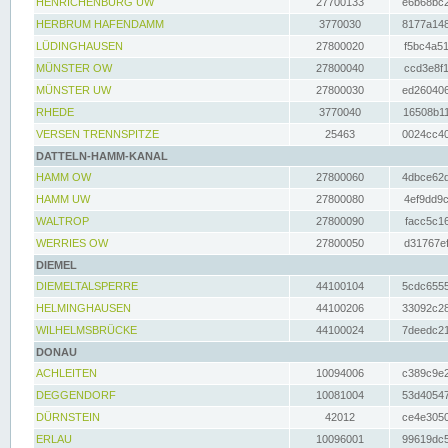
HENRICHENBURG UW
27700133
e6b68bc2
HERBRUM HAFENDAMM
3770030
8177a148
LÜDINGHAUSEN
27800020
f5bc4a51
MÜNSTER OW
27800040
ccd3e8f1
MÜNSTER UW
27800030
ed260406
RHEDE
3770040
16508b11
VERSEN TRENNSPITZE
25463
0024cc40
DATTELN-HAMM-KANAL
HAMM OW
27800060
4dbce62d
HAMM UW
27800080
4ef9dd9c
WALTROP
27800090
facc5c16
WERRIES OW
27800050
d31767ef
DIEMEL
DIEMELTALSPERRE
44100104
5cdc6555
HELMINGHAUSEN
44100206
33092c28
WILHELMSBRÜCKE
44100024
7deedc21
DONAU
ACHLEITEN
10094006
c389c9e2
DEGGENDORF
10081004
53d40547
DÜRNSTEIN
42012
ce4e3050
ERLAU
10096001
99619dc5