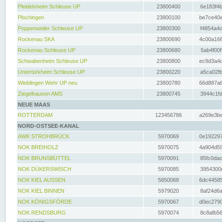
Pleidelsheim Schleuse UP
23800400
6e183f4b
Plochingen
23800100
be7ce40e
Poppenweiler Schleuse UP
23800300
f4854a4c
Rockenau SKA
23800690
4c00a166
Rockenau Schleuse UP
23800680
5ab4f00f
Schwabenheim Schleuse UP
23800800
ec9d3a4d
Untertürkheim Schleuse UP
23800220
a5ca02fb
Wieblingen Wehr UP neu
23800780
66d887a6
Ziegelhausen AMS
23800745
3944c1fd
NEUE MAAS
ROTTERDAM
123456786
a269e3be
NORD-OSTSEE-KANAL
AWK STROHBRÜCK
5970069
0e192297
NOK BREIHOLZ
5970075
4a904d59
NOK BRUNSBÜTTEL
5970091
85fc0dac
NOK DÜKERSWISCH
5970085
3954300d
NOK KIEL AUSSEN
5650068
6dc44585
NOK KIEL BINNEN
5979020
8af24d6a
NOK KÖNIGSFÖRDE
5970067
d0ec2790
NOK RENDSBURG
5970074
8c8afb56