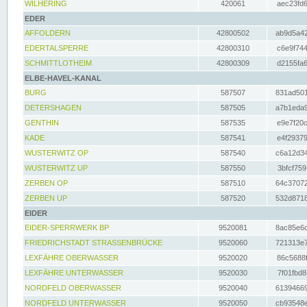
WILHERING
420061
aec23fd6
EDER
AFFOLDERN
42800502
ab9d5a42
EDERTALSPERRE
42800310
c6e9f744
SCHMITTLOTHEIM
42800309
d2155fa6
ELBE-HAVEL-KANAL
BURG
587507
831ad501
DETERSHAGEN
587505
a7b1eda9
GENTHIN
587535
e9e7f20c
KADE
587541
e4f29379
WUSTERWITZ OP
587540
c6a12d34
WUSTERWITZ UP
587550
3bfcf759
ZERBEN OP
587510
64c37072
ZERBEN UP
587520
532d8718
EIDER
EIDER-SPERRWERK BP
9520081
8ac85e6c
FRIEDRICHSTADT STRASSENBRÜCKE
9520060
721313e7
LEXFÄHRE OBERWASSER
9520020
86c5688f
LEXFÄHRE UNTERWASSER
9520030
7f01fbd8
NORDFELD OBERWASSER
9520040
61394669
NORDFELD UNTERWASSER
9520050
cb93548e