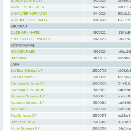
WANGEROOGE OST
9420020
26656fda
WANGEROOGE WEST
9420040
70039212
WHV ALTER VORHAFEN
9440020
f85bd17b
WHV NEUER VORHAFEN
9440030
f77317d9
KRÜCKAU
ELMSHORN HAFEN
5970022
136febf6
KRÜCKAU-SPERRWERK BP
5970023
53c277c3
KÜSTENKANAL
HUNDSMÜHLEN
4960020
cf6ac249
Hilkenbrook
3800010
58ccd6f0
LAHN
Bad Ems Schleuse UP
25800700
c005afb9
Bad Ems Wehr OP
25800690
f2295e77
Cramberg Schleuse OP
25800538
24fe419b
Cramberg Schleuse UP
25800540
3abb36d1
Dausenau Schleuse OP
25800678
9ceb358c
Dausenau Schleuse UP
25800680
eae91991
Diez Hafen
25800500
eadedeb6
Diez Schleuse OP
25800478
ea62ec5f
Diez Schleuse UP
25800480
31750a0f
Fürfurt Schleuse UP
25800300
34af0fca