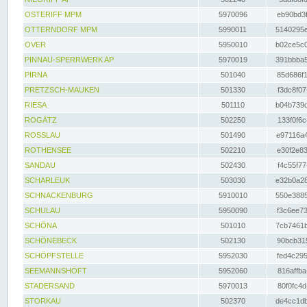
OSTERIFF MPM
5970096
eb90bd3f
OTTERNDORF MPM
5990011
5140295e
OVER
5950010
b02ce5c0
PINNAU-SPERRWERK AP
5970019
391bbba5
PIRNA
501040
85d686f1
PRETZSCH-MAUKEN
501330
f3dc8f07
RIESA
501110
b04b739d
ROGÄTZ
502250
133f0f6c
ROSSLAU
501490
e97116a4
ROTHENSEE
502210
e30f2e83
SANDAU
502430
f4c55f77
SCHARLEUK
503030
e32b0a28
SCHNACKENBURG
5910010
550e3885
SCHULAU
5950090
f3c6ee73
SCHÖNA
501010
7cb7461b
SCHÖNEBECK
502130
90bcb315
SCHÖPFSTELLE
5952030
fed4c295
SEEMANNSHÖFT
5952060
816affba
STADERSAND
5970013
80f0fc4d
STORKAU
502370
de4cc1db