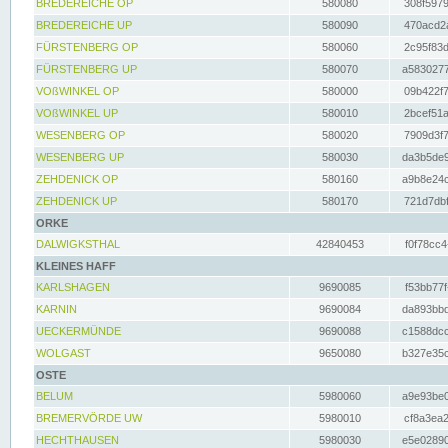
BREDEREICHE OP
580080
308f5979
BREDEREICHE UP
580090
470acd2a
FÜRSTENBERG OP
580060
2c95f83d
FÜRSTENBERG UP
580070
a5830277
VOßWINKEL OP
580000
09b422f7
VOßWINKEL UP
580010
2bcef51a
WESENBERG OP
580020
7909d3f7
WESENBERG UP
580030
da3b5de9
ZEHDENICK OP
580160
a9b8e24c
ZEHDENICK UP
580170
721d7dbf
ORKE
DALWIGKSTHAL
42840453
f0f78cc4
KLEINES HAFF
KARLSHAGEN
9690085
f53bb77f
KARNIN
9690084
da893bbd
UECKERMÜNDE
9690088
c1588dcc
WOLGAST
9650080
b327e35c
OSTE
BELUM
5980060
a9e93be0
BREMERVÖRDE UW
5980010
cf8a3ea2
HECHTHAUSEN
5980030
e5e02890