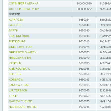
OSTE-SPERRWERK AP
9000000590
8c3295dc
OSTE-SPERRWERK BP
9000000532
7cb4566b
OSTSEE
ALTHAGEN
9650024
b8d05bf9
BARHÖFT
9650040
09227288
BARTH
9650030
00c33ed9
ECKERNFÖRDE
9610045
1faa9b2c
FLENSBURG
9610010
9e19c411
GREIFSWALD OIE
9690078
087b6386
GREIFSWALD-WIECK
9650073
6b53ef42
HEILIGENHAFEN
9610070
06219dd9
KAPPELN
9610035
b09f2243
KIEL-HOLTENAU
9610066
3ad4013f
KLOSTER
9670050
905e7328
KOSEROW
9690093
c0f33a36
LANGBALLIGAU
9610015
5a33bf14
LAUTERBACH
9670063
91922b9b
LT KIEL
9610050
736437d7
MARIENLEUCHTE
9610075
8effc15d
NEUENDORF HAFEN
9670046
492f85b8