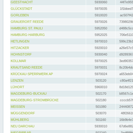
GEESTHACHT
5930060
44f7e955
GLÜCKSTADT
5970035
1f1bbed7
GORLEBEN
5910020
ac507f42
GRAUERORT REEDE
5970026
7398029b
HAMBURG ST. PAULI
5952050
d488c5cc
HAMBURG-HARBURG
5952025
706e5110
HETLINGEN
5970010
599c23b1
HITZACKER
5920010
a26e57c9
HOHNSTORF
5930040
d9289367
KOLLMAR
5970025
3ed90357
KRAUTSAND REEDE
5970031
8c20b4dc
KRÜCKAU-SPERRWERK AP
5970024
a653eb04
LENZEN
503120
c80a4f21
LÜHORT
5960010
8d18d129
MAGDEBURG-BUCKAU
502170
b8567c1e
MAGDEBURG-STROMBRÜCKE
502180
ccccb57f
MEISSEN
501080
24440872
MÜGGENDORF
503070
48f2661f
MÜHLBERG
501160
16b9b4e7
NEU DARCHAU
5930010
67d6e882
NIEGRIPP AP
502240
3adf88fd