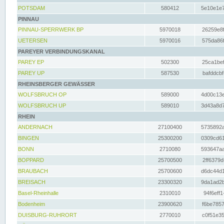
POTSDAM
580412
5e10e1e7
PINNAU
PINNAU-SPERRWERK BP
5970018
26259e8f
UETERSEN
5970016
575da86f
PAREYER VERBINDUNGSKANAL
PAREY EP
502300
25ca1bef
PAREY UP
587530
bafddcbf
RHEINSBERGER GEWÄSSER
WOLFSBRUCH OP
589000
4d00c13e
WOLFSBRUCH UP
589010
3d43a8d7
RHEIN
ANDERNACH
27100400
5735892a
BINGEN
25300200
0309cd61
BONN
2710080
593647aa
BOPPARD
25700500
2ff6379d
BRAUBACH
25700600
d6dc44d1
BREISACH
23300320
9da1ad2b
Basel-Rheinhalle
2310010
94f6eff1
Bodenheim
23900620
f6be7857
DUISBURG-RUHRORT
2770010
c0f51e35