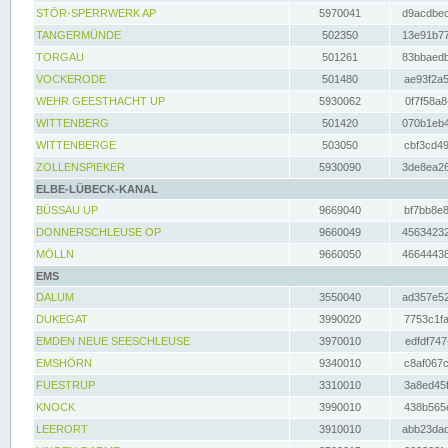
STÖR-SPERRWERK AP
5970041
d9acdbec
TANGERMÜNDE
502350
13e91b77
TORGAU
501261
83bbaedb
VOCKERODE
501480
ae93f2a5
WEHR GEESTHACHT UP
5930062
0f7f58a8
WITTENBERG
501420
070b1eb4
WITTENBERGE
503050
cbf3cd49
ZOLLENSPIEKER
5930090
3de8ea26
ELBE-LÜBECK-KANAL
BÜSSAU UP
9669040
bf7bb8e8
DONNERSCHLEUSE OP
9660049
45634232
MÖLLN
9660050
46644438
EMS
DALUM
3550040
ad357e52
DUKEGAT
3990020
7753c1fa
EMDEN NEUE SEESCHLEUSE
3970010
edfdf747
EMSHÖRN
9340010
c8af067c
FUESTRUP
3310010
3a8ed45f
KNOCK
3990010
438b565e
LEERORT
3910010
abb23dad