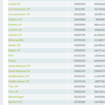
Fankel UP
26900300
583420a8
Grevenmacher OP
2610180
6e72bebf
Grevenmacher UP
26100200
69308142
Koblenz OP
26900880
3f64ff08
Koblenz UP
26900900
9dbcac54
Lehmen OP
26900680
d0abe01a
Lehmen UP
26900700
dc1bb420
Mehring AMS
26700100
4c1b6f17
Müden OP
26900480
a5c880a3
Müden UP
26900500
edc67ca3
Perl
26100100
c263ea53
Ruwer
26500150
abd34ee6
Sankt Aldegund OP
26900080
e4d6a271
Sankt Aldegund UP
26900100
20640279
Stadtbredimus OP
26100110
cceb7060
Stadtbredimus UP
26100130
dfdf753b
Trier OP
26500080
9d2b4126
Trier UP
26500100
3bec53ca
Wincheringen
26100140
bb5560fc
Wintrich OP
26700380
cb4789e4