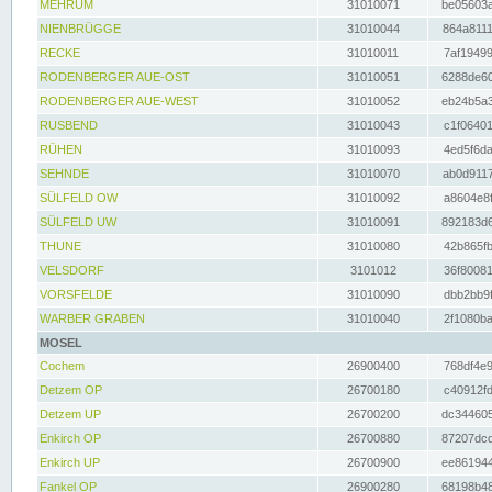
MEHRUM
31010071
be05603a
NIENBRÜGGE
31010044
864a8111
RECKE
31010011
7af19499
RODENBERGER AUE-OST
31010051
6288de60
RODENBERGER AUE-WEST
31010052
eb24b5a3
RUSBEND
31010043
c1f06401
RÜHEN
31010093
4ed5f6da
SEHNDE
31010070
ab0d9117
SÜLFELD OW
31010092
a8604e8f
SÜLFELD UW
31010091
892183d6
THUNE
31010080
42b865fb
VELSDORF
3101012
36f80081
VORSFELDE
31010090
dbb2bb9f
WARBER GRABEN
31010040
2f1080ba
MOSEL
Cochem
26900400
768df4e9
Detzem OP
26700180
c40912fd
Detzem UP
26700200
dc344605
Enkirch OP
26700880
87207dcd
Enkirch UP
26700900
ee861944
Fankel OP
26900280
68198b48