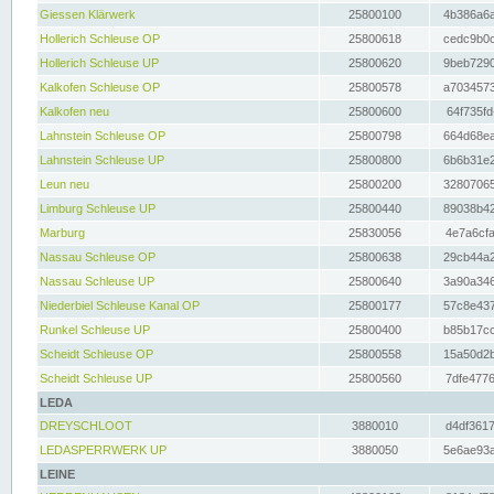
Giessen Klärwerk
25800100
4b386a6a
Hollerich Schleuse OP
25800618
cedc9b0c
Hollerich Schleuse UP
25800620
9beb7290
Kalkofen Schleuse OP
25800578
a7034573
Kalkofen neu
25800600
64f735fd
Lahnstein Schleuse OP
25800798
664d68ea
Lahnstein Schleuse UP
25800800
6b6b31e2
Leun neu
25800200
32807065
Limburg Schleuse UP
25800440
89038b42
Marburg
25830056
4e7a6cfa
Nassau Schleuse OP
25800638
29cb44a2
Nassau Schleuse UP
25800640
3a90a346
Niederbiel Schleuse Kanal OP
25800177
57c8e437
Runkel Schleuse UP
25800400
b85b17cc
Scheidt Schleuse OP
25800558
15a50d2b
Scheidt Schleuse UP
25800560
7dfe4776
LEDA
DREYSCHLOOT
3880010
d4df3617
LEDASPERRWERK UP
3880050
5e6ae93a
LEINE