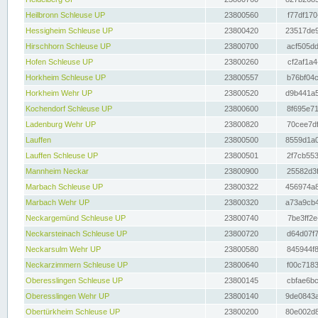
Heilbronn Schleuse UP
23800560
f77df170
Hessigheim Schleuse UP
23800420
23517de9
Hirschhorn Schleuse UP
23800700
acf505dd
Hofen Schleuse UP
23800260
cf2af1a4
Horkheim Schleuse UP
23800557
b76bf04c
Horkheim Wehr UP
23800520
d9b441a5
Kochendorf Schleuse UP
23800600
8f695e71
Ladenburg Wehr UP
23800820
70cee7df
Lauffen
23800500
8559d1a0
Lauffen Schleuse UP
23800501
2f7cb553
Mannheim Neckar
23800900
25582d3f
Marbach Schleuse UP
23800322
456974a8
Marbach Wehr UP
23800320
a73a9cb4
Neckargemünd Schleuse UP
23800740
7be3ff2e
Neckarsteinach Schleuse UP
23800720
d64d07f7
Neckarsulm Wehr UP
23800580
845944f8
Neckarzimmern Schleuse UP
23800640
f00c7183
Oberesslingen Schleuse UP
23800145
cbfae6bc
Oberesslingen Wehr UP
23800140
9de0843a
Obertürkheim Schleuse UP
23800200
80e002d8