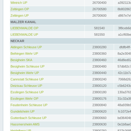
Wintrich UP
26700400
a392113c
Zeltingen OP
26700580
8b802863
Zeltingen UP
26700600
d867e7e9
MALZER KANAL
LIEBENWALDE OP
581540
3f8ceb6d
LIEBENWALDE UP
581550
a1cf60be
NECKAR
Aldingen Schleuse UP
23800280
dfdfb4ff
Beihingen Wehr UP
23800360
8a2e3048
Besigheim SKA
23800460
46d8ed02
Besigheim Schleuse UP
23800480
57db82c7
Besigheim Wehr UP
23800440
42c11b7a
Cannstatt Schleuse UP
23800240
7068d262
Deizisau Schleuse UP
23800120
c5b6243d
Esslingen Schleuse UP
23800180
130a3761
Esslingen Wehr OP
23800176
31c32a38
Feudenheim Schleuse UP
23800840
48a939b9
Gundelsheim UP
23800620
fc1072e4
Guttenbach Schleuse UP
23800660
bd36404b
Hassmersheim AMS
23800630
0e1b8ae0
Heidelberg UP
23800760
827b2685