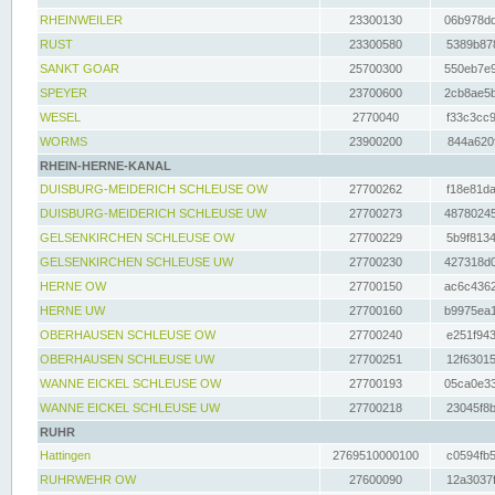
RHEINWEILER
23300130
06b978dd
RUST
23300580
5389b878
SANKT GOAR
25700300
550eb7e9
SPEYER
23700600
2cb8ae5b
WESEL
2770040
f33c3cc9
WORMS
23900200
844a620f
RHEIN-HERNE-KANAL
DUISBURG-MEIDERICH SCHLEUSE OW
27700262
f18e81da
DUISBURG-MEIDERICH SCHLEUSE UW
27700273
48780245
GELSENKIRCHEN SCHLEUSE OW
27700229
5b9f8134
GELSENKIRCHEN SCHLEUSE UW
27700230
427318d0
HERNE OW
27700150
ac6c4362
HERNE UW
27700160
b9975ea1
OBERHAUSEN SCHLEUSE OW
27700240
e251f943
OBERHAUSEN SCHLEUSE UW
27700251
12f63015
WANNE EICKEL SCHLEUSE OW
27700193
05ca0e33
WANNE EICKEL SCHLEUSE UW
27700218
23045f8b
RUHR
Hattingen
2769510000100
c0594fb5
RUHRWEHR OW
27600090
12a3037f