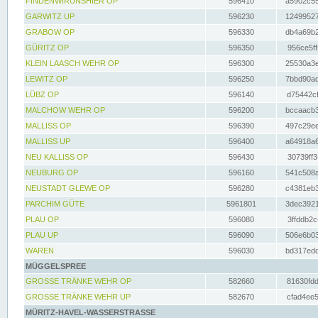
FINDENWIRUNSHIER OP
596410
a5902c55
GARWITZ UP
596230
12499527
GRABOW OP
596330
db4a69b2
GÜRITZ OP
596350
956ce5ff
KLEIN LAASCH WEHR OP
596300
25530a3e
LEWITZ OP
596250
7bbd90ad
LÜBZ OP
596140
d75442cf
MALCHOW WEHR OP
596200
bccaacb3
MALLISS OP
596390
497c29ee
MALLISS UP
596400
a64918a6
NEU KALLISS OP
596430
30739ff3
NEUBURG OP
596160
541c508a
NEUSTADT GLEWE OP
596280
c4381eb3
PARCHIM GÜTE
5961801
3dec3921
PLAU OP
596080
3ffddb2c
PLAU UP
596090
506e6b03
WAREN
596030
bd317edd
MÜGGELSPREE
GROSSE TRÄNKE WEHR OP
582660
81630fdd
GROSSE TRÄNKE WEHR UP
582670
cfad4ee5
MÜRITZ-HAVEL-WASSERSTRASSE