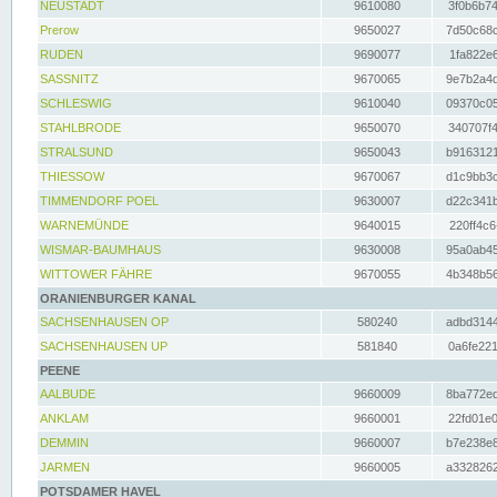
NEUSTADT
9610080
3f0b6b74
Prerow
9650027
7d50c68c
RUDEN
9690077
1fa822e6
SASSNITZ
9670065
9e7b2a4d
SCHLESWIG
9610040
09370c05
STAHLBRODE
9650070
340707f4
STRALSUND
9650043
b9163121
THIESSOW
9670067
d1c9bb3c
TIMMENDORF POEL
9630007
d22c341b
WARNEMÜNDE
9640015
220ff4c6
WISMAR-BAUMHAUS
9630008
95a0ab45
WITTOWER FÄHRE
9670055
4b348b56
ORANIENBURGER KANAL
SACHSENHAUSEN OP
580240
adbd3144
SACHSENHAUSEN UP
581840
0a6fe221
PEENE
AALBUDE
9660009
8ba772ed
ANKLAM
9660001
22fd01e0
DEMMIN
9660007
b7e238e8
JARMEN
9660005
a3328262
POTSDAMER HAVEL