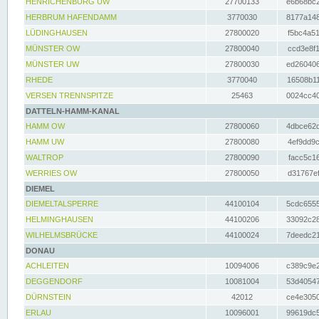
HENRICHENBURG UW
27700133
e6b68bc2
HERBRUM HAFENDAMM
3770030
8177a148
LÜDINGHAUSEN
27800020
f5bc4a51
MÜNSTER OW
27800040
ccd3e8f1
MÜNSTER UW
27800030
ed260406
RHEDE
3770040
16508b11
VERSEN TRENNSPITZE
25463
0024cc40
DATTELN-HAMM-KANAL
HAMM OW
27800060
4dbce62d
HAMM UW
27800080
4ef9dd9c
WALTROP
27800090
facc5c16
WERRIES OW
27800050
d31767ef
DIEMEL
DIEMELTALSPERRE
44100104
5cdc6555
HELMINGHAUSEN
44100206
33092c28
WILHELMSBRÜCKE
44100024
7deedc21
DONAU
ACHLEITEN
10094006
c389c9e2
DEGGENDORF
10081004
53d40547
DÜRNSTEIN
42012
ce4e3050
ERLAU
10096001
99619dc5