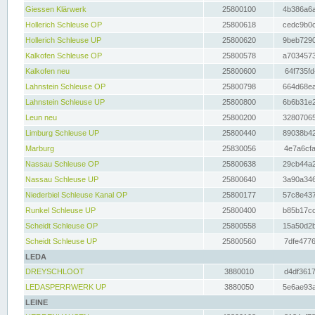
Giessen Klärwerk
25800100
4b386a6a
Hollerich Schleuse OP
25800618
cedc9b0c
Hollerich Schleuse UP
25800620
9beb7290
Kalkofen Schleuse OP
25800578
a7034573
Kalkofen neu
25800600
64f735fd
Lahnstein Schleuse OP
25800798
664d68ea
Lahnstein Schleuse UP
25800800
6b6b31e2
Leun neu
25800200
32807065
Limburg Schleuse UP
25800440
89038b42
Marburg
25830056
4e7a6cfa
Nassau Schleuse OP
25800638
29cb44a2
Nassau Schleuse UP
25800640
3a90a346
Niederbiel Schleuse Kanal OP
25800177
57c8e437
Runkel Schleuse UP
25800400
b85b17cc
Scheidt Schleuse OP
25800558
15a50d2b
Scheidt Schleuse UP
25800560
7dfe4776
LEDA
DREYSCHLOOT
3880010
d4df3617
LEDASPERRWERK UP
3880050
5e6ae93a
LEINE