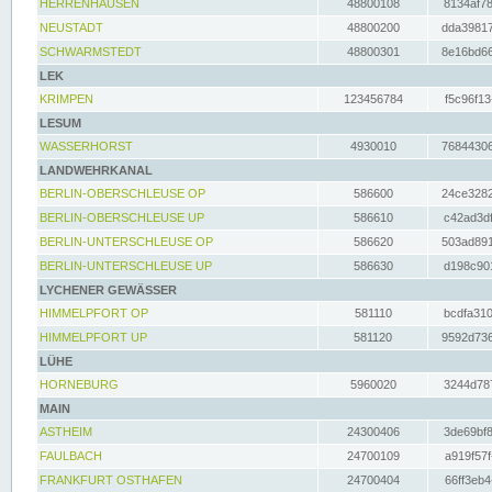
HERRENHAUSEN
48800108
8134af78
NEUSTADT
48800200
dda39817
SCHWARMSTEDT
48800301
8e16bd66
LEK
KRIMPEN
123456784
f5c96f13
LESUM
WASSERHORST
4930010
76844306
LANDWEHRKANAL
BERLIN-OBERSCHLEUSE OP
586600
24ce3282
BERLIN-OBERSCHLEUSE UP
586610
c42ad3df
BERLIN-UNTERSCHLEUSE OP
586620
503ad891
BERLIN-UNTERSCHLEUSE UP
586630
d198c901
LYCHENER GEWÄSSER
HIMMELPFORT OP
581110
bcdfa310
HIMMELPFORT UP
581120
9592d736
LÜHE
HORNEBURG
5960020
3244d787
MAIN
ASTHEIM
24300406
3de69bf8
FAULBACH
24700109
a919f57f
FRANKFURT OSTHAFEN
24700404
66ff3eb4