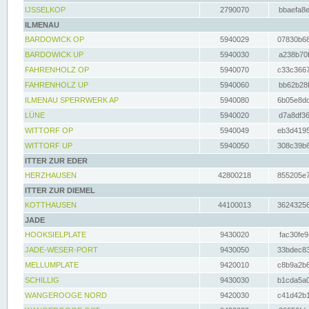
IJSSELKOP
2790070
bbaefa8e
ILMENAU
BARDOWICK OP
5940029
07830b68
BARDOWICK UP
5940030
a238b70f
FAHRENHOLZ OP
5940070
c33c3667
FAHRENHOLZ UP
5940060
bb62b28f
ILMENAU SPERRWERK AP
5940080
6b05e8dc
LÜNE
5940020
d7a8df36
WITTORF OP
5940049
eb3d4195
WITTORF UP
5940050
308c39b6
ITTER ZUR EDER
HERZHAUSEN
42800218
855205e7
ITTER ZUR DIEMEL
KOTTHAUSEN
44100013
36243256
JADE
HOOKSIELPLATE
9430020
fac30fe9
JADE-WESER-PORT
9430050
33bdec83
MELLUMPLATE
9420010
c8b9a2b6
SCHILLIG
9430030
b1cda5a0
WANGEROOGE NORD
9420030
c41d42b1