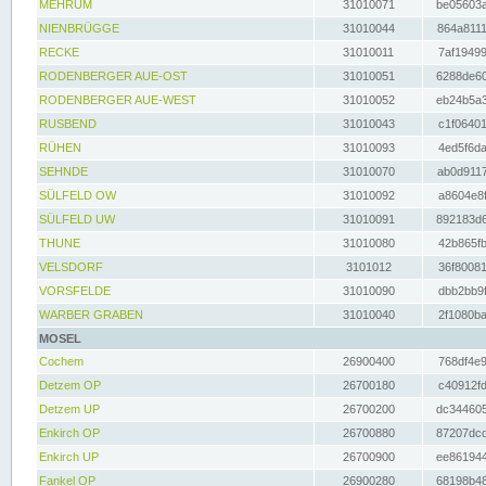
MEHRUM
31010071
be05603a
NIENBRÜGGE
31010044
864a8111
RECKE
31010011
7af19499
RODENBERGER AUE-OST
31010051
6288de60
RODENBERGER AUE-WEST
31010052
eb24b5a3
RUSBEND
31010043
c1f06401
RÜHEN
31010093
4ed5f6da
SEHNDE
31010070
ab0d9117
SÜLFELD OW
31010092
a8604e8f
SÜLFELD UW
31010091
892183d6
THUNE
31010080
42b865fb
VELSDORF
3101012
36f80081
VORSFELDE
31010090
dbb2bb9f
WARBER GRABEN
31010040
2f1080ba
MOSEL
Cochem
26900400
768df4e9
Detzem OP
26700180
c40912fd
Detzem UP
26700200
dc344605
Enkirch OP
26700880
87207dcd
Enkirch UP
26700900
ee861944
Fankel OP
26900280
68198b48