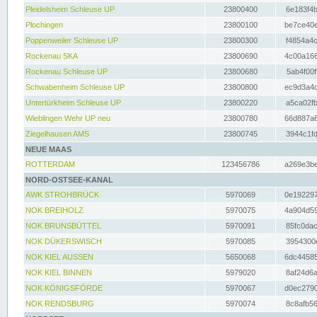
Pleidelsheim Schleuse UP
23800400
6e183f4b
Plochingen
23800100
be7ce40e
Poppenweiler Schleuse UP
23800300
f4854a4c
Rockenau SKA
23800690
4c00a166
Rockenau Schleuse UP
23800680
5ab4f00f
Schwabenheim Schleuse UP
23800800
ec9d3a4d
Untertürkheim Schleuse UP
23800220
a5ca02fb
Wieblingen Wehr UP neu
23800780
66d887a6
Ziegelhausen AMS
23800745
3944c1fd
NEUE MAAS
ROTTERDAM
123456786
a269e3be
NORD-OSTSEE-KANAL
AWK STROHBRÜCK
5970069
0e192297
NOK BREIHOLZ
5970075
4a904d59
NOK BRUNSBÜTTEL
5970091
85fc0dac
NOK DÜKERSWISCH
5970085
3954300d
NOK KIEL AUSSEN
5650068
6dc44585
NOK KIEL BINNEN
5979020
8af24d6a
NOK KÖNIGSFÖRDE
5970067
d0ec2790
NOK RENDSBURG
5970074
8c8afb56