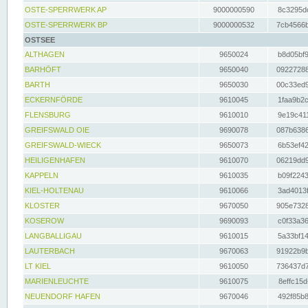
OSTE-SPERRWERK AP
9000000590
8c3295dc
OSTE-SPERRWERK BP
9000000532
7cb4566b
OSTSEE
ALTHAGEN
9650024
b8d05bf9
BARHÖFT
9650040
09227288
BARTH
9650030
00c33ed9
ECKERNFÖRDE
9610045
1faa9b2c
FLENSBURG
9610010
9e19c411
GREIFSWALD OIE
9690078
087b6386
GREIFSWALD-WIECK
9650073
6b53ef42
HEILIGENHAFEN
9610070
06219dd9
KAPPELN
9610035
b09f2243
KIEL-HOLTENAU
9610066
3ad4013f
KLOSTER
9670050
905e7328
KOSEROW
9690093
c0f33a36
LANGBALLIGAU
9610015
5a33bf14
LAUTERBACH
9670063
91922b9b
LT KIEL
9610050
736437d7
MARIENLEUCHTE
9610075
8effc15d
NEUENDORF HAFEN
9670046
492f85b8