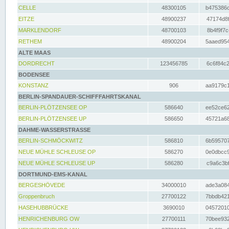
CELLE
48300105
b475386c
EITZE
48900237
47174d8f
MARKLENDORF
48700103
8b4f9f7c
RETHEM
48900204
5aaed954
ALTE MAAS
DORDRECHT
123456785
6c6f84c2
BODENSEE
KONSTANZ
906
aa9179c1
BERLIN-SPANDAUER-SCHIFFFAHRTSKANAL
BERLIN-PLÖTZENSEE OP
586640
ee52ce62
BERLIN-PLÖTZENSEE UP
586650
45721a68
DAHME-WASSERSTRASSE
BERLIN-SCHMÖCKWITZ
586810
6b595707
NEUE MÜHLE SCHLEUSE OP
586270
0e0dbcc9
NEUE MÜHLE SCHLEUSE UP
586280
c9a6c3bf
DORTMUND-EMS-KANAL
BERGESHÖVEDE
34000010
ade3a084
Groppenbruch
27700122
7bbdb421
HASEHUBBRÜCKE
3690010
04572010
HENRICHENBURG OW
27700111
70bee932