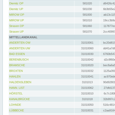
Diemitz OP
581020
d6426c42
Diemitz UP
581030
6b3b55e2
MIROW OP
581000
ab13c115
MIROW UP
581010
19cc3b9a
Strasen OP
581060
117877ec
Strasen UP
581070
2cc40997
MITTELLANDKANAL
ANDERTEN OW
31010061
bc20d819
ANDERTEN UW
31010060
dd41a7d6
BAD ESSEN
31010030
6760b547
BERENBUSCH
31010042
d2c8f60e
BRAMSCHE
31010020
bec8a6a5
BROXTEN
31010032
1125a391
HAHLEN
31010041
ac970eb0
HALDENSLEBEN
3101013
90d92801
HANN. LIST
31010062
27dfd137
HÖRSTEL
31010010
6c7c180f
KANALBRÜCKE
3101018
32b997c2
LOHNDE
31010050
516c4814
LÜBBECKE
31010031
c2aa9164