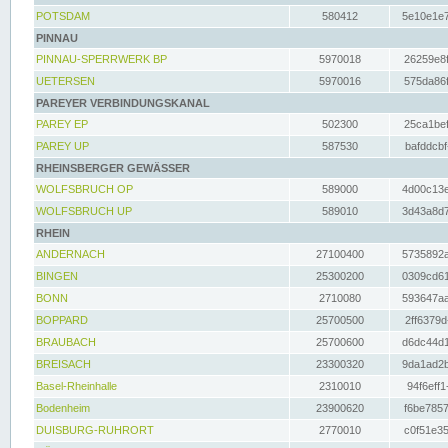
POTSDAM
580412
5e10e1e7
PINNAU
PINNAU-SPERRWERK BP
5970018
26259e8f
UETERSEN
5970016
575da86f
PAREYER VERBINDUNGSKANAL
PAREY EP
502300
25ca1bef
PAREY UP
587530
bafddcbf
RHEINSBERGER GEWÄSSER
WOLFSBRUCH OP
589000
4d00c13e
WOLFSBRUCH UP
589010
3d43a8d7
RHEIN
ANDERNACH
27100400
5735892a
BINGEN
25300200
0309cd61
BONN
2710080
593647aa
BOPPARD
25700500
2ff6379d
BRAUBACH
25700600
d6dc44d1
BREISACH
23300320
9da1ad2b
Basel-Rheinhalle
2310010
94f6eff1
Bodenheim
23900620
f6be7857
DUISBURG-RUHRORT
2770010
c0f51e35