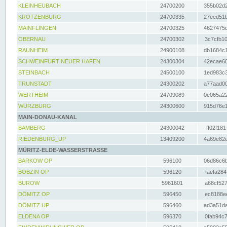
KLEINHEUBACH
24700200
355b02d2
KROTZENBURG
24700335
27eed51b
MAINFLINGEN
24700325
4627475d
OBERNAU
24700302
3c7cfb10
RAUNHEIM
24900108
db1684c1
SCHWEINFURT NEUER HAFEN
24300304
42ecae60
STEINBACH
24500100
1ed983c3
TRUNSTADT
24300202
a77aad00
WERTHEIM
24709089
0e065a22
WÜRZBURG
24300600
915d76e1
MAIN-DONAU-KANAL
BAMBERG
24300042
ff02f181
RIEDENBURG_UP
13409200
4a69e82e
MÜRITZ-ELDE-WASSERSTRASSE
BARKOW OP
596100
06d86c6b
BOBZIN OP
596120
faefa284
BUROW
5961601
a68cf527
DÖMITZ OP
596450
ec8188ee
DÖMITZ UP
596460
ad3a51da
ELDENA OP
596370
0fab94c7