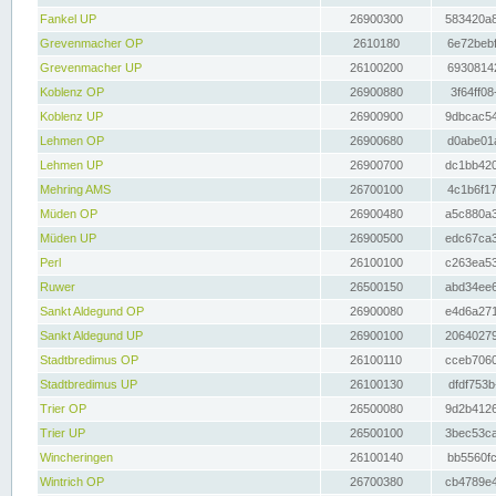
Fankel UP
26900300
583420a8
Grevenmacher OP
2610180
6e72bebf
Grevenmacher UP
26100200
69308142
Koblenz OP
26900880
3f64ff08
Koblenz UP
26900900
9dbcac54
Lehmen OP
26900680
d0abe01a
Lehmen UP
26900700
dc1bb420
Mehring AMS
26700100
4c1b6f17
Müden OP
26900480
a5c880a3
Müden UP
26900500
edc67ca3
Perl
26100100
c263ea53
Ruwer
26500150
abd34ee6
Sankt Aldegund OP
26900080
e4d6a271
Sankt Aldegund UP
26900100
20640279
Stadtbredimus OP
26100110
cceb7060
Stadtbredimus UP
26100130
dfdf753b
Trier OP
26500080
9d2b4126
Trier UP
26500100
3bec53ca
Wincheringen
26100140
bb5560fc
Wintrich OP
26700380
cb4789e4