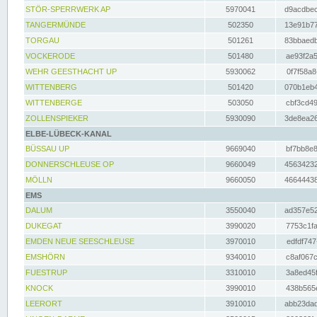
STÖR-SPERRWERK AP
5970041
d9acdbec
TANGERMÜNDE
502350
13e91b77
TORGAU
501261
83bbaedb
VOCKERODE
501480
ae93f2a5
WEHR GEESTHACHT UP
5930062
0f7f58a8
WITTENBERG
501420
070b1eb4
WITTENBERGE
503050
cbf3cd49
ZOLLENSPIEKER
5930090
3de8ea26
ELBE-LÜBECK-KANAL
BÜSSAU UP
9669040
bf7bb8e8
DONNERSCHLEUSE OP
9660049
45634232
MÖLLN
9660050
46644438
EMS
DALUM
3550040
ad357e52
DUKEGAT
3990020
7753c1fa
EMDEN NEUE SEESCHLEUSE
3970010
edfdf747
EMSHÖRN
9340010
c8af067c
FUESTRUP
3310010
3a8ed45f
KNOCK
3990010
438b565e
LEERORT
3910010
abb23dad