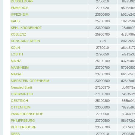
DÜSSELDORF
2750010
8f7e5f92
EMMERICH
2790020
9598e4cb
IFFEZHEIM
23500600
b02be240
KAUB
25700100
1d26e504
KEHL-KRONENHOF
23300900
23af9b02
KOBLENZ
25900700
4c7d796a
KONSTANZ-RHEIN
3329
e020e651
KÖLN
2730010
a6ee8177
LOBITH
2790050
efe13a3d
MAINZ
25100100
a37a9aa3
MANNHEIM
23700700
57090802
MAXAU
23700200
b6c6d5c8
NIERSTEIN-OPPENHEIM
23900600
d28e7ed1
Neuwied Stadt
27100370
dc407f1e
OBERWINTER
27100700
b45359df
OESTRICH
25100300
665be0fe
OTTENHEIM
23300800
787e5d63
PANNERDENSE KOP
2790060
3046493f
PHILIPPSBURG
23700500
88e972e1
PLITTERSDORF
23500700
6b774802
REES
2790010
2f025389