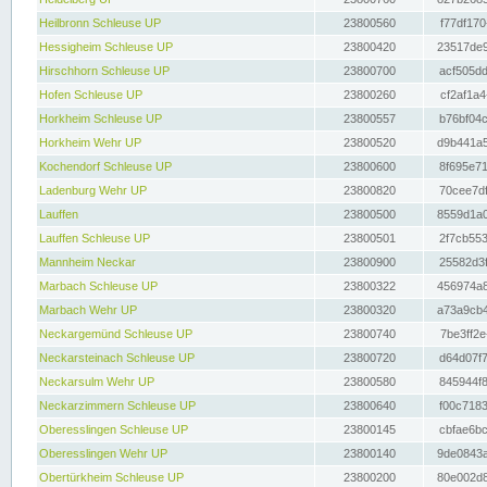
Heilbronn Schleuse UP
23800560
f77df170
Hessigheim Schleuse UP
23800420
23517de9
Hirschhorn Schleuse UP
23800700
acf505dd
Hofen Schleuse UP
23800260
cf2af1a4
Horkheim Schleuse UP
23800557
b76bf04c
Horkheim Wehr UP
23800520
d9b441a5
Kochendorf Schleuse UP
23800600
8f695e71
Ladenburg Wehr UP
23800820
70cee7df
Lauffen
23800500
8559d1a0
Lauffen Schleuse UP
23800501
2f7cb553
Mannheim Neckar
23800900
25582d3f
Marbach Schleuse UP
23800322
456974a8
Marbach Wehr UP
23800320
a73a9cb4
Neckargemünd Schleuse UP
23800740
7be3ff2e
Neckarsteinach Schleuse UP
23800720
d64d07f7
Neckarsulm Wehr UP
23800580
845944f8
Neckarzimmern Schleuse UP
23800640
f00c7183
Oberesslingen Schleuse UP
23800145
cbfae6bc
Oberesslingen Wehr UP
23800140
9de0843a
Obertürkheim Schleuse UP
23800200
80e002d8