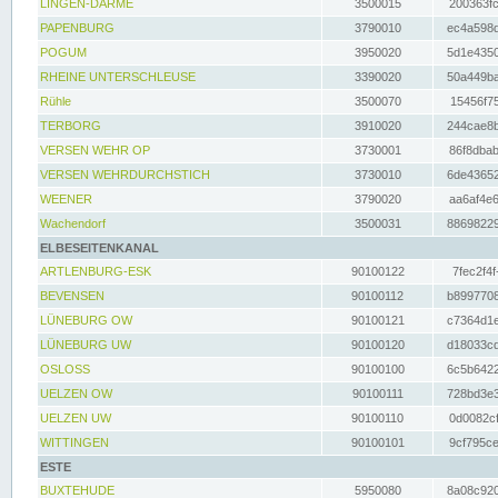
LINGEN-DARME
3500015
200363fc
PAPENBURG
3790010
ec4a598d
POGUM
3950020
5d1e4350
RHEINE UNTERSCHLEUSE
3390020
50a449ba
Rühle
3500070
15456f75
TERBORG
3910020
244cae8b
VERSEN WEHR OP
3730001
86f8dbab
VERSEN WEHRDURCHSTICH
3730010
6de43652
WEENER
3790020
aa6af4e6
Wachendorf
3500031
88698229
ELBESEITENKANAL
ARTLENBURG-ESK
90100122
7fec2f4f
BEVENSEN
90100112
b8997708
LÜNEBURG OW
90100121
c7364d1e
LÜNEBURG UW
90100120
d18033cd
OSLOSS
90100100
6c5b6422
UELZEN OW
90100111
728bd3e3
UELZEN UW
90100110
0d0082cf
WITTINGEN
90100101
9cf795ce
ESTE
BUXTEHUDE
5950080
8a08c920