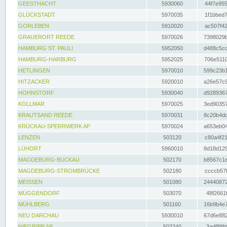
GEESTHACHT
5930060
44f7e955
GLÜCKSTADT
5970035
1f1bbed7
GORLEBEN
5910020
ac507f42
GRAUERORT REEDE
5970026
7398029b
HAMBURG ST. PAULI
5952050
d488c5cc
HAMBURG-HARBURG
5952025
706e5110
HETLINGEN
5970010
599c23b1
HITZACKER
5920010
a26e57c9
HOHNSTORF
5930040
d9289367
KOLLMAR
5970025
3ed90357
KRAUTSAND REEDE
5970031
8c20b4dc
KRÜCKAU-SPERRWERK AP
5970024
a653eb04
LENZEN
503120
c80a4f21
LÜHORT
5960010
8d18d129
MAGDEBURG-BUCKAU
502170
b8567c1e
MAGDEBURG-STROMBRÜCKE
502180
ccccb57f
MEISSEN
501080
24440872
MÜGGENDORF
503070
48f2661f
MÜHLBERG
501160
16b9b4e7
NEU DARCHAU
5930010
67d6e882
NIEGRIPP AP
502240
3adf88fd