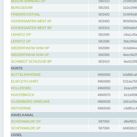
BERLIN-SPANDAU UP
580310
2c68509c
BORGSDORF
581591
1b2e2996
FRIEDRICHSTHAL
603420
314945d6
HOHENSAATEN WEST AP
603400
99309d3e
HOHENSAATEN WEST BP
603310
3404a6e5
LEHNITZ OP
581580
c8a1cf0a
LEHNITZ UP
581590
5bb1f56d
NIEDERFINOW SHW OP
692080
414dd4ee
NIEDERFINOW SHW UP
692090
4eec6b25
SCHWEDT SCHLEUSE BP
603410
4ee515f9
HUNTE
BUTTELERHÖRNE
4960060
b3d88ca6
ELSFLETH OHRT
4960080
531da758
HOLLERSIEL
4960050
2eacef2f
HUNTEBRÜCK
4960070
2e1d458b
OLDENBURG-DRIELAKE
4960030
1b51e55e
REITHÖRNE
4960040
c9df61c4
HAVELKANAL
SCHÖNWALDE OP
587050
d8ef9f21
SCHÖNWALDE UP
587060
b6650b13
IJSSEL