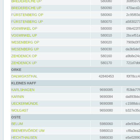
BREDEREICHE OP
580080
308f5979
BREDEREICHE UP
580090
470acd2a
FÜRSTENBERG OP
580060
2c95f83d
FÜRSTENBERG UP
580070
a5830277
VOßWINKEL OP
580000
09b422f7
VOßWINKEL UP
580010
2bcef51a
WESENBERG OP
580020
7909d3f7
WESENBERG UP
580030
da3b5de9
ZEHDENICK OP
580160
a9b8e24c
ZEHDENICK UP
580170
721d7dbf
ORKE
DALWIGKSTHAL
42840453
f0f78cc4
KLEINES HAFF
KARLSHAGEN
9690085
f53bb77f
KARNIN
9690084
da893bbd
UECKERMÜNDE
9690088
c1588dcc
WOLGAST
9650080
b327e35c
OSTE
BELUM
5980060
a9e93be0
BREMERVÖRDE UW
5980010
cf8a3ea2
HECHTHAUSEN
5980030
e5e02890