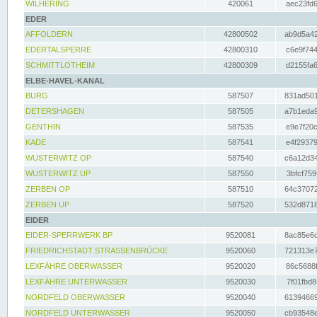
WILHERING
420061
aec23fd6
EDER
AFFOLDERN
42800502
ab9d5a42
EDERTALSPERRE
42800310
c6e9f744
SCHMITTLOTHEIM
42800309
d2155fa6
ELBE-HAVEL-KANAL
BURG
587507
831ad501
DETERSHAGEN
587505
a7b1eda9
GENTHIN
587535
e9e7f20c
KADE
587541
e4f29379
WUSTERWITZ OP
587540
c6a12d34
WUSTERWITZ UP
587550
3bfcf759
ZERBEN OP
587510
64c37072
ZERBEN UP
587520
532d8718
EIDER
EIDER-SPERRWERK BP
9520081
8ac85e6c
FRIEDRICHSTADT STRASSENBRÜCKE
9520060
721313e7
LEXFÄHRE OBERWASSER
9520020
86c5688f
LEXFÄHRE UNTERWASSER
9520030
7f01fbd8
NORDFELD OBERWASSER
9520040
61394669
NORDFELD UNTERWASSER
9520050
cb93548e