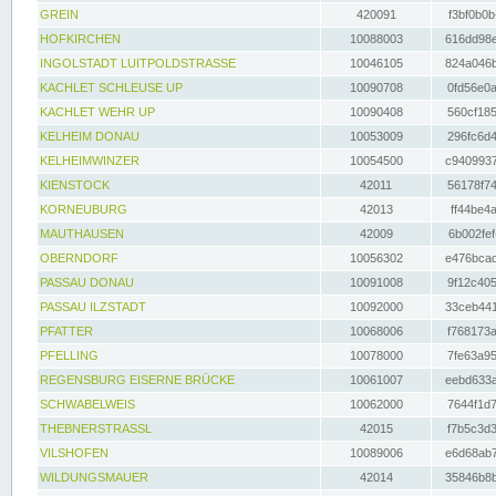
GREIN
420091
f3bf0b0b
HOFKIRCHEN
10088003
616dd98e
INGOLSTADT LUITPOLDSTRASSE
10046105
824a046b
KACHLET SCHLEUSE UP
10090708
0fd56e0a
KACHLET WEHR UP
10090408
560cf185
KELHEIM DONAU
10053009
296fc6d4
KELHEIMWINZER
10054500
c9409937
KIENSTOCK
42011
56178f74
KORNEUBURG
42013
ff44be4a
MAUTHAUSEN
42009
6b002fef
OBERNDORF
10056302
e476bcad
PASSAU DONAU
10091008
9f12c405
PASSAU ILZSTADT
10092000
33ceb441
PFATTER
10068006
f768173a
PFELLING
10078000
7fe63a95
REGENSBURG EISERNE BRÜCKE
10061007
eebd633a
SCHWABELWEIS
10062000
7644f1d7
THEBNERSTRASSL
42015
f7b5c3d3
VILSHOFEN
10089006
e6d68ab7
WILDUNGSMAUER
42014
35846b8b