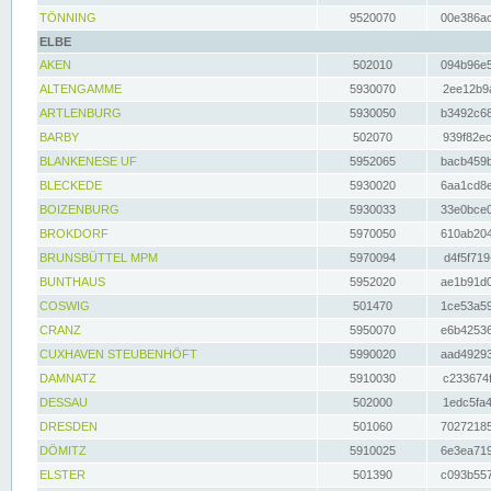
TÖNNING
9520070
00e386ac
ELBE
AKEN
502010
094b96e5
ALTENGAMME
5930070
2ee12b9a
ARTLENBURG
5930050
b3492c68
BARBY
502070
939f82ec
BLANKENESE UF
5952065
bacb459b
BLECKEDE
5930020
6aa1cd8e
BOIZENBURG
5930033
33e0bce0
BROKDORF
5970050
610ab204
BRUNSBÜTTEL MPM
5970094
d4f5f719
BUNTHAUS
5952020
ae1b91d0
COSWIG
501470
1ce53a59
CRANZ
5950070
e6b42536
CUXHAVEN STEUBENHÖFT
5990020
aad49293
DAMNATZ
5910030
c233674f
DESSAU
502000
1edc5fa4
DRESDEN
501060
70272185
DÖMITZ
5910025
6e3ea719
ELSTER
501390
c093b557