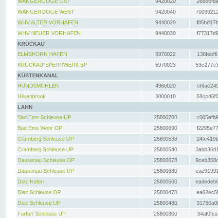
WANGEROOGE OST
9420020
26656fda
WANGEROOGE WEST
9420040
70039212
WHV ALTER VORHAFEN
9440020
f85bd17b
WHV NEUER VORHAFEN
9440030
f77317d9
KRÜCKAU
ELMSHORN HAFEN
5970022
136febf6
KRÜCKAU-SPERRWERK BP
5970023
53c277c3
KÜSTENKANAL
HUNDSMÜHLEN
4960020
cf6ac249
Hilkenbrook
3800010
58ccd6f0
LAHN
Bad Ems Schleuse UP
25800700
c005afb9
Bad Ems Wehr OP
25800690
f2295e77
Cramberg Schleuse OP
25800538
24fe419b
Cramberg Schleuse UP
25800540
3abb36d1
Dausenau Schleuse OP
25800678
9ceb358c
Dausenau Schleuse UP
25800680
eae91991
Diez Hafen
25800500
eadedeb6
Diez Schleuse OP
25800478
ea62ec5f
Diez Schleuse UP
25800480
31750a0f
Fürfurt Schleuse UP
25800300
34af0fca