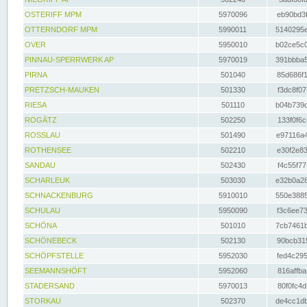
OSTERIFF MPM
5970096
eb90bd3f
OTTERNDORF MPM
5990011
5140295e
OVER
5950010
b02ce5c0
PINNAU-SPERRWERK AP
5970019
391bbba5
PIRNA
501040
85d686f1
PRETZSCH-MAUKEN
501330
f3dc8f07
RIESA
501110
b04b739d
ROGÄTZ
502250
133f0f6c
ROSSLAU
501490
e97116a4
ROTHENSEE
502210
e30f2e83
SANDAU
502430
f4c55f77
SCHARLEUK
503030
e32b0a28
SCHNACKENBURG
5910010
550e3885
SCHULAU
5950090
f3c6ee73
SCHÖNA
501010
7cb7461b
SCHÖNEBECK
502130
90bcb315
SCHÖPFSTELLE
5952030
fed4c295
SEEMANNSHÖFT
5952060
816affba
STADERSAND
5970013
80f0fc4d
STORKAU
502370
de4cc1db