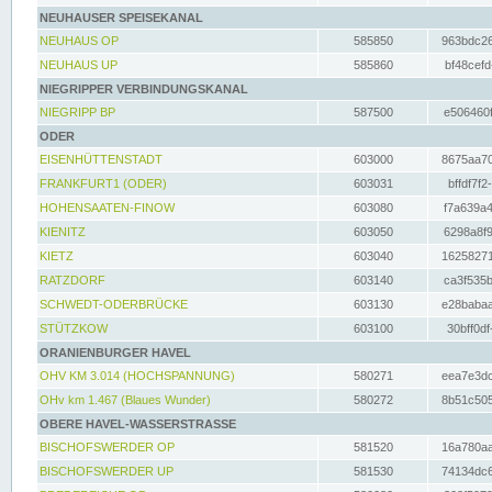
NEUHAUSER SPEISEKANAL
NEUHAUS OP
585850
963bdc26
NEUHAUS UP
585860
bf48cefd
NIEGRIPPER VERBINDUNGSKANAL
NIEGRIPP BP
587500
e506460f
ODER
EISENHÜTTENSTADT
603000
8675aa70
FRANKFURT1 (ODER)
603031
bffdf7f2
HOHENSAATEN-FINOW
603080
f7a639a4
KIENITZ
603050
6298a8f9
KIETZ
603040
16258271
RATZDORF
603140
ca3f535b
SCHWEDT-ODERBRÜCKE
603130
e28babaa
STÜTZKOW
603100
30bff0df
ORANIENBURGER HAVEL
OHV KM 3.014 (HOCHSPANNUNG)
580271
eea7e3dc
OHv km 1.467 (Blaues Wunder)
580272
8b51c505
OBERE HAVEL-WASSERSTRASSE
BISCHOFSWERDER OP
581520
16a780aa
BISCHOFSWERDER UP
581530
74134dc6