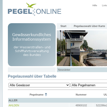
Hilfe
Link
Start
Pegelauswahl über Karte
Newsletter
Pegelauswahl über Tabelle
Pegelname
Nummer
UU
ALLER
AHLDEN
48900102
522286e2