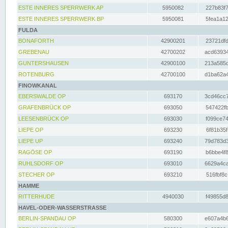
ESTE INNERES SPERRWERK AP
5950082
227b83f7
ESTE INNERES SPERRWERK BP
5950081
5fea1a12
FULDA
BONAFORTH
42900201
23721dfd
GREBENAU
42700202
acd63934
GUNTERSHAUSEN
42900100
213a585d
ROTENBURG
42700100
d1ba62a4
FINOWKANAL
EBERSWALDE OP
693170
3cd46cc7
GRAFENBRÜCK OP
693050
547422fb
LEESENBRÜCK OP
693030
f099ce74
LIEPE OP
693230
6f81b35f
LIEPE UP
693240
79d783d3
RAGÖSE OP
693190
b6bbe4f8
RUHLSDORF OP
693010
6629a4ca
STECHER OP
693210
516fbf8c
HAMME
RITTERHUDE
4940030
f49855d8
HAVEL-ODER-WASSERSTRASSE
BERLIN-SPANDAU OP
580300
e607a4b6