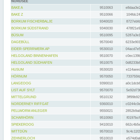
NORDSEE
BAKE A
9510063
e8daa3e2
BAKE Z
9510066
104fdc24
BORKUM FISCHERBALJE
9340020
8727ebfd
BORKUM SÜDSTRAND
9340030
478f21e9
BÜSUM
9510095
5287a3e1
DAGEBÜLL
9570040
6233e901
EIDER-SPERRWERK AP
9530010
04acd7e5
HELGOLAND BINNENHAFEN
9510070
c0ec139b
HELGOLAND SÜDHAFEN
9510075
0d8233b8
HUSUM
9530020
e114aeec
HÖRNUM
9570050
733755fd
LANGEOOG
9390010
a0c1dcb6
LIST AUF SYLT
9570070
5e92d73f
MITTELGRUND
9510132
3ff99b92
NORDERNEY RIFFGAT
9360010
c0244c0e
PELLWORM ANLEGER
9550021
2852b9ab
SCHARHÖRN
9510060
f0197bcf
SPIEKEROOG
9410010
662c4b5e
WITTDÜN
9570010
9c4c11f2
ZEHNERLOCH
9510010
e574d0af