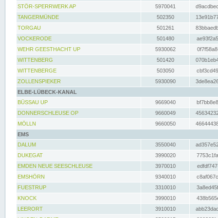
STÖR-SPERRWERK AP
5970041
d9acdbec
TANGERMÜNDE
502350
13e91b77
TORGAU
501261
83bbaedb
VOCKERODE
501480
ae93f2a5
WEHR GEESTHACHT UP
5930062
0f7f58a8
WITTENBERG
501420
070b1eb4
WITTENBERGE
503050
cbf3cd49
ZOLLENSPIEKER
5930090
3de8ea26
ELBE-LÜBECK-KANAL
BÜSSAU UP
9669040
bf7bb8e8
DONNERSCHLEUSE OP
9660049
45634232
MÖLLN
9660050
46644438
EMS
DALUM
3550040
ad357e52
DUKEGAT
3990020
7753c1fa
EMDEN NEUE SEESCHLEUSE
3970010
edfdf747
EMSHÖRN
9340010
c8af067c
FUESTRUP
3310010
3a8ed45f
KNOCK
3990010
438b565e
LEERORT
3910010
abb23dad