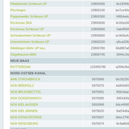
Pleidelsheim Schleuse UP
23800400
6e183f4b
Plochingen
23800100
be7ce40e
Poppenweiler Schleuse UP
23800300
f4854a4c
Rockenau SKA
23800690
4c00a166
Rockenau Schleuse UP
23800680
5ab4f00f
Schwabenheim Schleuse UP
23800800
ec9d3a4d
Untertürkheim Schleuse UP
23800220
a5ca02fb
Wieblingen Wehr UP neu
23800780
66d887a6
Ziegelhausen AMS
23800745
3944c1fd
NEUE MAAS
ROTTERDAM
123456786
a269e3be
NORD-OSTSEE-KANAL
AWK STROHBRÜCK
5970069
0e192297
NOK BREIHOLZ
5970075
4a904d59
NOK BRUNSBÜTTEL
5970091
85fc0dac
NOK DÜKERSWISCH
5970085
3954300d
NOK KIEL AUSSEN
5650068
6dc44585
NOK KIEL BINNEN
5979020
8af24d6a
NOK KÖNIGSFÖRDE
5970067
d0ec2790
NOK RENDSBURG
5970074
8c8afb56