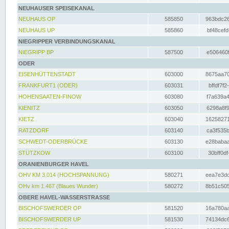
NEUHAUSER SPEISEKANAL
NEUHAUS OP
585850
963bdc26
NEUHAUS UP
585860
bf48cefd
NIEGRIPPER VERBINDUNGSKANAL
NIEGRIPP BP
587500
e506460f
ODER
EISENHÜTTENSTADT
603000
8675aa70
FRANKFURT1 (ODER)
603031
bffdf7f2
HOHENSAATEN-FINOW
603080
f7a639a4
KIENITZ
603050
6298a8f9
KIETZ
603040
16258271
RATZDORF
603140
ca3f535b
SCHWEDT-ODERBRÜCKE
603130
e28babaa
STÜTZKOW
603100
30bff0df
ORANIENBURGER HAVEL
OHV KM 3.014 (HOCHSPANNUNG)
580271
eea7e3dc
OHv km 1.467 (Blaues Wunder)
580272
8b51c505
OBERE HAVEL-WASSERSTRASSE
BISCHOFSWERDER OP
581520
16a780aa
BISCHOFSWERDER UP
581530
74134dc6