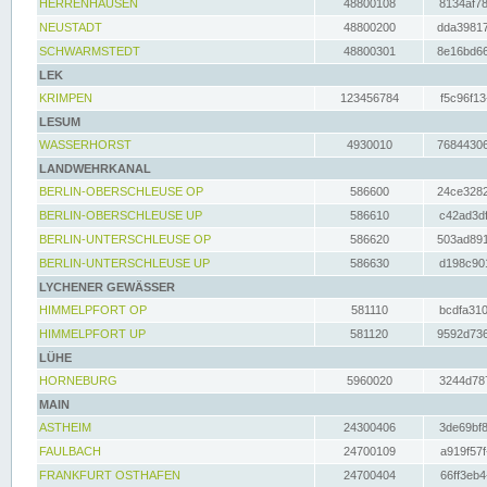
HERRENHAUSEN
48800108
8134af78
NEUSTADT
48800200
dda39817
SCHWARMSTEDT
48800301
8e16bd66
LEK
KRIMPEN
123456784
f5c96f13
LESUM
WASSERHORST
4930010
76844306
LANDWEHRKANAL
BERLIN-OBERSCHLEUSE OP
586600
24ce3282
BERLIN-OBERSCHLEUSE UP
586610
c42ad3df
BERLIN-UNTERSCHLEUSE OP
586620
503ad891
BERLIN-UNTERSCHLEUSE UP
586630
d198c901
LYCHENER GEWÄSSER
HIMMELPFORT OP
581110
bcdfa310
HIMMELPFORT UP
581120
9592d736
LÜHE
HORNEBURG
5960020
3244d787
MAIN
ASTHEIM
24300406
3de69bf8
FAULBACH
24700109
a919f57f
FRANKFURT OSTHAFEN
24700404
66ff3eb4