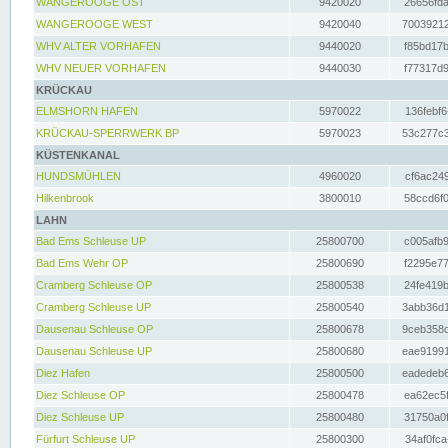
WANGEROOGE OST
9420020
26656fda
WANGEROOGE WEST
9420040
70039212
WHV ALTER VORHAFEN
9440020
f85bd17b
WHV NEUER VORHAFEN
9440030
f77317d9
KRÜCKAU
ELMSHORN HAFEN
5970022
136febf6
KRÜCKAU-SPERRWERK BP
5970023
53c277c3
KÜSTENKANAL
HUNDSMÜHLEN
4960020
cf6ac249
Hilkenbrook
3800010
58ccd6f0
LAHN
Bad Ems Schleuse UP
25800700
c005afb9
Bad Ems Wehr OP
25800690
f2295e77
Cramberg Schleuse OP
25800538
24fe419b
Cramberg Schleuse UP
25800540
3abb36d1
Dausenau Schleuse OP
25800678
9ceb358c
Dausenau Schleuse UP
25800680
eae91991
Diez Hafen
25800500
eadedeb6
Diez Schleuse OP
25800478
ea62ec5f
Diez Schleuse UP
25800480
31750a0f
Fürfurt Schleuse UP
25800300
34af0fca