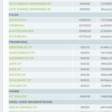
ESTE INNERES SPERRWERK AP
5950082
227b83f7
ESTE INNERES SPERRWERK BP
5950081
5fea1a12
FULDA
BONAFORTH
42900201
23721dfd
GREBENAU
42700202
acd63934
GUNTERSHAUSEN
42900100
213a585d
ROTENBURG
42700100
d1ba62a4
FINOWKANAL
EBERSWALDE OP
693170
3cd46cc7
GRAFENBRÜCK OP
693050
547422fb
LEESENBRÜCK OP
693030
f099ce74
LIEPE OP
693230
6f81b35f
LIEPE UP
693240
79d783d3
RAGÖSE OP
693190
b6bbe4f8
RUHLSDORF OP
693010
6629a4ca
STECHER OP
693210
516fbf8c
HAMME
RITTERHUDE
4940030
f49855d8
HAVEL-ODER-WASSERSTRASSE
BERLIN-SPANDAU OP
580300
e607a4b6