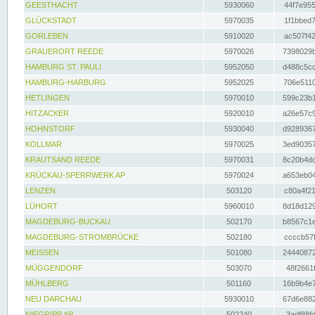
GEESTHACHT
5930060
44f7e955
GLÜCKSTADT
5970035
1f1bbed7
GORLEBEN
5910020
ac507f42
GRAUERORT REEDE
5970026
7398029b
HAMBURG ST. PAULI
5952050
d488c5cc
HAMBURG-HARBURG
5952025
706e5110
HETLINGEN
5970010
599c23b1
HITZACKER
5920010
a26e57c9
HOHNSTORF
5930040
d9289367
KOLLMAR
5970025
3ed90357
KRAUTSAND REEDE
5970031
8c20b4dc
KRÜCKAU-SPERRWERK AP
5970024
a653eb04
LENZEN
503120
c80a4f21
LÜHORT
5960010
8d18d129
MAGDEBURG-BUCKAU
502170
b8567c1e
MAGDEBURG-STROMBRÜCKE
502180
ccccb57f
MEISSEN
501080
24440872
MÜGGENDORF
503070
48f2661f
MÜHLBERG
501160
16b9b4e7
NEU DARCHAU
5930010
67d6e882
NIEGRIPP AP
502240
3adf88fd