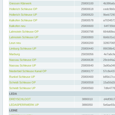
Giessen Klärwerk
25800100
4b386a6a
Hollerich Schleuse OP
25800618
cedc9b0c
Hollerich Schleuse UP
25800620
9beb7290
Kalkofen Schleuse OP
25800578
a7034573
Kalkofen neu
25800600
64f735fd
Lahnstein Schleuse OP
25800798
664d68ea
Lahnstein Schleuse UP
25800800
6b6b31e2
Leun neu
25800200
32807065
Limburg Schleuse UP
25800440
89038b42
Marburg
25830056
4e7a6cfa
Nassau Schleuse OP
25800638
29cb44a2
Nassau Schleuse UP
25800640
3a90a346
Niederbiel Schleuse Kanal OP
25800177
57c8e437
Runkel Schleuse UP
25800400
b85b17cc
Scheidt Schleuse OP
25800558
15a50d2b
Scheidt Schleuse UP
25800560
7dfe4776
LEDA
DREYSCHLOOT
3880010
d4df3617
LEDASPERRWERK UP
3880050
5e6ae93a
LEINE