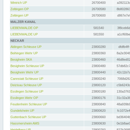
Wintrich UP
26700400
a392113c
Zeltingen OP
26700580
8b802863
Zeltingen UP
26700600
d867e7e9
MALZER KANAL
LIEBENWALDE OP
581540
3f8ceb6d
LIEBENWALDE UP
581550
a1cf60be
NECKAR
Aldingen Schleuse UP
23800280
dfdfb4ff
Beihingen Wehr UP
23800360
8a2e3048
Besigheim SKA
23800460
46d8ed02
Besigheim Schleuse UP
23800480
57db82c7
Besigheim Wehr UP
23800440
42c11b7a
Cannstatt Schleuse UP
23800240
7068d262
Deizisau Schleuse UP
23800120
c5b6243d
Esslingen Schleuse UP
23800180
130a3761
Esslingen Wehr OP
23800176
31c32a38
Feudenheim Schleuse UP
23800840
48a939b9
Gundelsheim UP
23800620
fc1072e4
Guttenbach Schleuse UP
23800660
bd36404b
Hassmersheim AMS
23800630
0e1b8ae0
Heidelberg UP
23800760
827b2685