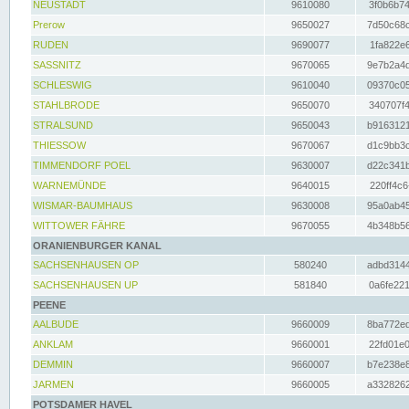
NEUSTADT
9610080
3f0b6b74
Prerow
9650027
7d50c68c
RUDEN
9690077
1fa822e6
SASSNITZ
9670065
9e7b2a4d
SCHLESWIG
9610040
09370c05
STAHLBRODE
9650070
340707f4
STRALSUND
9650043
b9163121
THIESSOW
9670067
d1c9bb3c
TIMMENDORF POEL
9630007
d22c341b
WARNEMÜNDE
9640015
220ff4c6
WISMAR-BAUMHAUS
9630008
95a0ab45
WITTOWER FÄHRE
9670055
4b348b56
ORANIENBURGER KANAL
SACHSENHAUSEN OP
580240
adbd3144
SACHSENHAUSEN UP
581840
0a6fe221
PEENE
AALBUDE
9660009
8ba772ed
ANKLAM
9660001
22fd01e0
DEMMIN
9660007
b7e238e8
JARMEN
9660005
a3328262
POTSDAMER HAVEL