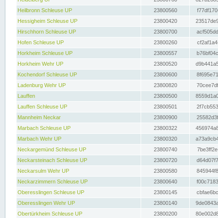
Heilbronn Schleuse UP
23800560
f77df170
Hessigheim Schleuse UP
23800420
23517de9
Hirschhorn Schleuse UP
23800700
acf505dd
Hofen Schleuse UP
23800260
cf2af1a4
Horkheim Schleuse UP
23800557
b76bf04c
Horkheim Wehr UP
23800520
d9b441a5
Kochendorf Schleuse UP
23800600
8f695e71
Ladenburg Wehr UP
23800820
70cee7df
Lauffen
23800500
8559d1a0
Lauffen Schleuse UP
23800501
2f7cb553
Mannheim Neckar
23800900
25582d3f
Marbach Schleuse UP
23800322
456974a8
Marbach Wehr UP
23800320
a73a9cb4
Neckargemünd Schleuse UP
23800740
7be3ff2e
Neckarsteinach Schleuse UP
23800720
d64d07f7
Neckarsulm Wehr UP
23800580
845944f8
Neckarzimmern Schleuse UP
23800640
f00c7183
Oberesslingen Schleuse UP
23800145
cbfae6bc
Oberesslingen Wehr UP
23800140
9de0843a
Obertürkheim Schleuse UP
23800200
80e002d8