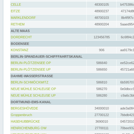
CELLE
48300105
b475386c
EITZE
48900237
47174d8f
MARKLENDORF
48700103
8b4f9f7c
RETHEM
48900204
5aaed954
ALTE MAAS
DORDRECHT
123456785
6c6f84c2
BODENSEE
KONSTANZ
906
aa9179c1
BERLIN-SPANDAUER-SCHIFFFAHRTSKANAL
BERLIN-PLÖTZENSEE OP
586640
ee52ce62
BERLIN-PLÖTZENSEE UP
586650
45721a68
DAHME-WASSERSTRASSE
BERLIN-SCHMÖCKWITZ
586810
6b595707
NEUE MÜHLE SCHLEUSE OP
586270
0e0dbcc9
NEUE MÜHLE SCHLEUSE UP
586280
c9a6c3bf
DORTMUND-EMS-KANAL
BERGESHÖVEDE
34000010
ade3a084
Groppenbruch
27700122
7bbdb421
HASEHUBBRÜCKE
3690010
04572010
HENRICHENBURG OW
27700111
70bee932