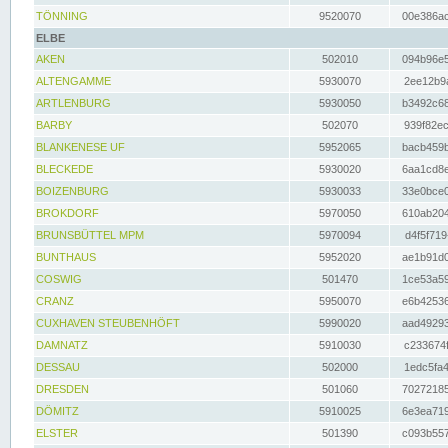
TÖNNING
9520070
00e386ac
ELBE
AKEN
502010
094b96e5
ALTENGAMME
5930070
2ee12b9a
ARTLENBURG
5930050
b3492c68
BARBY
502070
939f82ec
BLANKENESE UF
5952065
bacb459b
BLECKEDE
5930020
6aa1cd8e
BOIZENBURG
5930033
33e0bce0
BROKDORF
5970050
610ab204
BRUNSBÜTTEL MPM
5970094
d4f5f719
BUNTHAUS
5952020
ae1b91d0
COSWIG
501470
1ce53a59
CRANZ
5950070
e6b42536
CUXHAVEN STEUBENHÖFT
5990020
aad49293
DAMNATZ
5910030
c233674f
DESSAU
502000
1edc5fa4
DRESDEN
501060
70272185
DÖMITZ
5910025
6e3ea719
ELSTER
501390
c093b557