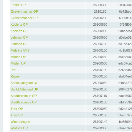
Fankel UP
26900300
583420a8
Grevenmacher OP
2610180
6e72bebf
Grevenmacher UP
26100200
69308142
Koblenz OP
26900880
3f64ff08
Koblenz UP
26900900
9dbcac54
Lehmen OP
26900680
d0abe01a
Lehmen UP
26900700
dc1bb420
Mehring AMS
26700100
4c1b6f17
Müden OP
26900480
a5c880a3
Müden UP
26900500
edc67ca3
Perl
26100100
c263ea53
Ruwer
26500150
abd34ee6
Sankt Aldegund OP
26900080
e4d6a271
Sankt Aldegund UP
26900100
20640279
Stadtbredimus OP
26100110
cceb7060
Stadtbredimus UP
26100130
dfdf753b
Trier OP
26500080
9d2b4126
Trier UP
26500100
3bec53ca
Wincheringen
26100140
bb5560fc
Wintrich OP
26700380
cb4789e4