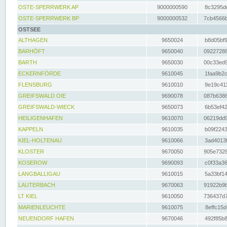
OSTE-SPERRWERK AP
9000000590
8c3295dc
OSTE-SPERRWERK BP
9000000532
7cb4566b
OSTSEE
ALTHAGEN
9650024
b8d05bf9
BARHÖFT
9650040
09227288
BARTH
9650030
00c33ed9
ECKERNFÖRDE
9610045
1faa9b2c
FLENSBURG
9610010
9e19c411
GREIFSWALD OIE
9690078
087b6386
GREIFSWALD-WIECK
9650073
6b53ef42
HEILIGENHAFEN
9610070
06219dd9
KAPPELN
9610035
b09f2243
KIEL-HOLTENAU
9610066
3ad4013f
KLOSTER
9670050
905e7328
KOSEROW
9690093
c0f33a36
LANGBALLIGAU
9610015
5a33bf14
LAUTERBACH
9670063
91922b9b
LT KIEL
9610050
736437d7
MARIENLEUCHTE
9610075
8effc15d
NEUENDORF HAFEN
9670046
492f85b8