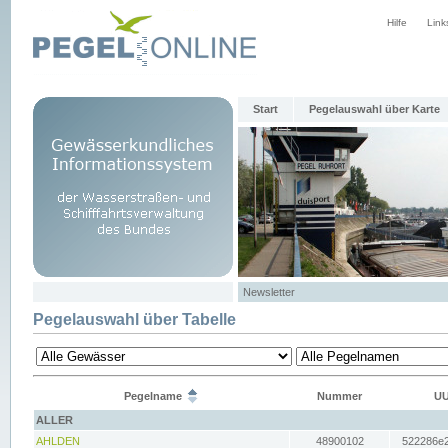
Hilfe
Link
Start
Pegelauswahl über Karte
Newsletter
Pegelauswahl über Tabelle
Pegelname
Nummer
UU
ALLER
AHLDEN
48900102
522286e2