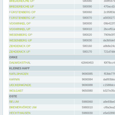
BREDEREICHE OP
580080
308f5979
BREDEREICHE UP
580090
470acd2a
FÜRSTENBERG OP
580060
2c95f83d
FÜRSTENBERG UP
580070
a5830277
VOßWINKEL OP
580000
09b422f7
VOßWINKEL UP
580010
2bcef51a
WESENBERG OP
580020
7909d3f7
WESENBERG UP
580030
da3b5de9
ZEHDENICK OP
580160
a9b8e24c
ZEHDENICK UP
580170
721d7dbf
ORKE
DALWIGKSTHAL
42840453
f0f78cc4
KLEINES HAFF
KARLSHAGEN
9690085
f53bb77f
KARNIN
9690084
da893bbd
UECKERMÜNDE
9690088
c1588dcc
WOLGAST
9650080
b327e35c
OSTE
BELUM
5980060
a9e93be0
BREMERVÖRDE UW
5980010
cf8a3ea2
HECHTHAUSEN
5980030
e5e02890