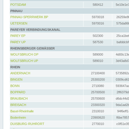
POTSDAM
580412
5e10e1e7
PINNAU
PINNAU-SPERRWERK BP
5970018
26259e8f
UETERSEN
5970016
575da86f
PAREYER VERBINDUNGSKANAL
PAREY EP
502300
25ca1bef
PAREY UP
587530
bafddcbf
RHEINSBERGER GEWÄSSER
WOLFSBRUCH OP
589000
4d00c13e
WOLFSBRUCH UP
589010
3d43a8d7
RHEIN
ANDERNACH
27100400
5735892a
BINGEN
25300200
0309cd61
BONN
2710080
593647aa
BOPPARD
25700500
2ff6379d
BRAUBACH
25700600
d6dc44d1
BREISACH
23300320
9da1ad2b
Basel-Rheinhalle
2310010
94f6eff1
Bodenheim
23900620
f6be7857
DUISBURG-RUHRORT
2770010
c0f51e35