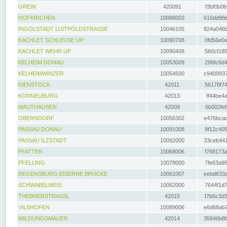
GREIN
420091
f3bf0b0b
HOFKIRCHEN
10088003
616dd98e
INGOLSTADT LUITPOLDSTRASSE
10046105
824a046b
KACHLET SCHLEUSE UP
10090708
0fd56e0a
KACHLET WEHR UP
10090408
560cf185
KELHEIM DONAU
10053009
296fc6d4
KELHEIMWINZER
10054500
c9409937
KIENSTOCK
42011
56178f74
KORNEUBURG
42013
ff44be4a
MAUTHAUSEN
42009
6b002fef
OBERNDORF
10056302
e476bcad
PASSAU DONAU
10091008
9f12c405
PASSAU ILZSTADT
10092000
33ceb441
PFATTER
10068006
f768173a
PFELLING
10078000
7fe63a95
REGENSBURG EISERNE BRÜCKE
10061007
eebd633a
SCHWABELWEIS
10062000
7644f1d7
THEBNERSTRASSL
42015
f7b5c3d3
VILSHOFEN
10089006
e6d68ab7
WILDUNGSMAUER
42014
35846b8b