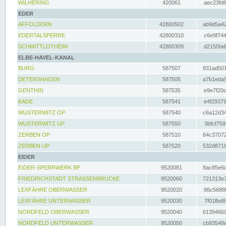
WILHERING
420061
aec23fd6
EDER
AFFOLDERN
42800502
ab9d5a42
EDERTALSPERRE
42800310
c6e9f744
SCHMITTLOTHEIM
42800309
d2155fa6
ELBE-HAVEL-KANAL
BURG
587507
831ad501
DETERSHAGEN
587505
a7b1eda9
GENTHIN
587535
e9e7f20c
KADE
587541
e4f29379
WUSTERWITZ OP
587540
c6a12d34
WUSTERWITZ UP
587550
3bfcf759
ZERBEN OP
587510
64c37072
ZERBEN UP
587520
532d8718
EIDER
EIDER-SPERRWERK BP
9520081
8ac85e6c
FRIEDRICHSTADT STRASSENBRÜCKE
9520060
721313e7
LEXFÄHRE OBERWASSER
9520020
86c5688f
LEXFÄHRE UNTERWASSER
9520030
7f01fbd8
NORDFELD OBERWASSER
9520040
61394669
NORDFELD UNTERWASSER
9520050
cb93548e