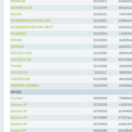
MEHRUM
31010071
be05603a
NIENBRÜGGE
31010044
864a8111
RECKE
31010011
7af19499
RODENBERGER AUE-OST
31010051
6288de60
RODENBERGER AUE-WEST
31010052
eb24b5a3
RUSBEND
31010043
c1f06401
RÜHEN
31010093
4ed5f6da
SEHNDE
31010070
ab0d9117
SÜLFELD OW
31010092
a8604e8f
SÜLFELD UW
31010091
892183d6
THUNE
31010080
42b865fb
VELSDORF
3101012
36f80081
VORSFELDE
31010090
dbb2bb9f
WARBER GRABEN
31010040
2f1080ba
MOSEL
Cochem
26900400
768df4e9
Detzem OP
26700180
c40912fd
Detzem UP
26700200
dc344605
Enkirch OP
26700880
87207dcd
Enkirch UP
26700900
ee861944
Fankel OP
26900280
68198b48