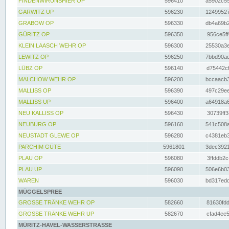
FINDENWIRUNSHIER OP
596410
a5902c55
GARWITZ UP
596230
12499527
GRABOW OP
596330
db4a69b2
GÜRITZ OP
596350
956ce5ff
KLEIN LAASCH WEHR OP
596300
25530a3e
LEWITZ OP
596250
7bbd90ad
LÜBZ OP
596140
d75442cf
MALCHOW WEHR OP
596200
bccaacb3
MALLISS OP
596390
497c29ee
MALLISS UP
596400
a64918a6
NEU KALLISS OP
596430
30739ff3
NEUBURG OP
596160
541c508a
NEUSTADT GLEWE OP
596280
c4381eb3
PARCHIM GÜTE
5961801
3dec3921
PLAU OP
596080
3ffddb2c
PLAU UP
596090
506e6b03
WAREN
596030
bd317edd
MÜGGELSPREE
GROSSE TRÄNKE WEHR OP
582660
81630fdd
GROSSE TRÄNKE WEHR UP
582670
cfad4ee5
MÜRITZ-HAVEL-WASSERSTRASSE