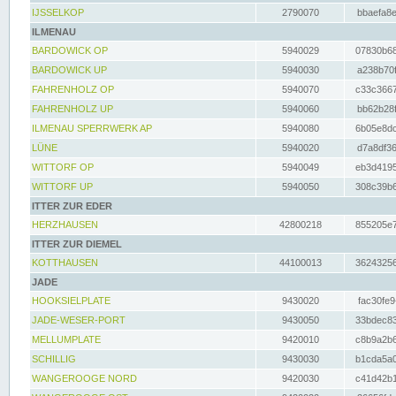
IJSSELKOP
2790070
bbaefa8e
ILMENAU
BARDOWICK OP
5940029
07830b68
BARDOWICK UP
5940030
a238b70f
FAHRENHOLZ OP
5940070
c33c3667
FAHRENHOLZ UP
5940060
bb62b28f
ILMENAU SPERRWERK AP
5940080
6b05e8dc
LÜNE
5940020
d7a8df36
WITTORF OP
5940049
eb3d4195
WITTORF UP
5940050
308c39b6
ITTER ZUR EDER
HERZHAUSEN
42800218
855205e7
ITTER ZUR DIEMEL
KOTTHAUSEN
44100013
36243256
JADE
HOOKSIELPLATE
9430020
fac30fe9
JADE-WESER-PORT
9430050
33bdec83
MELLUMPLATE
9420010
c8b9a2b6
SCHILLIG
9430030
b1cda5a0
WANGEROOGE NORD
9420030
c41d42b1