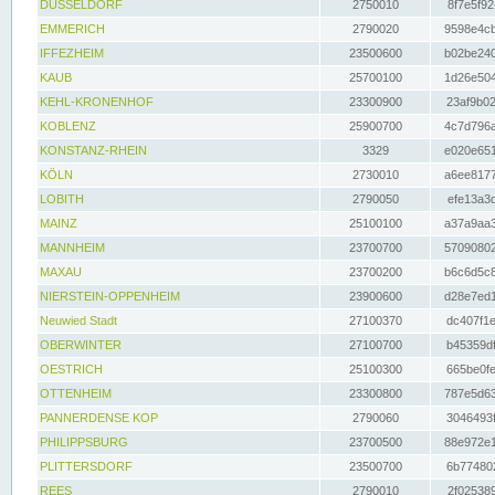
DÜSSELDORF
2750010
8f7e5f92
EMMERICH
2790020
9598e4cb
IFFEZHEIM
23500600
b02be240
KAUB
25700100
1d26e504
KEHL-KRONENHOF
23300900
23af9b02
KOBLENZ
25900700
4c7d796a
KONSTANZ-RHEIN
3329
e020e651
KÖLN
2730010
a6ee8177
LOBITH
2790050
efe13a3d
MAINZ
25100100
a37a9aa3
MANNHEIM
23700700
57090802
MAXAU
23700200
b6c6d5c8
NIERSTEIN-OPPENHEIM
23900600
d28e7ed1
Neuwied Stadt
27100370
dc407f1e
OBERWINTER
27100700
b45359df
OESTRICH
25100300
665be0fe
OTTENHEIM
23300800
787e5d63
PANNERDENSE KOP
2790060
3046493f
PHILIPPSBURG
23700500
88e972e1
PLITTERSDORF
23500700
6b774802
REES
2790010
2f025389