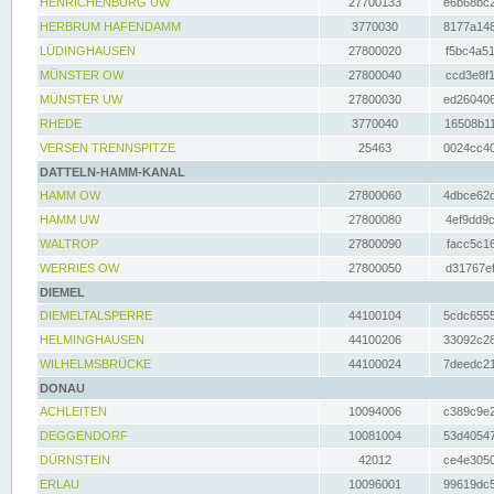
HENRICHENBURG UW
27700133
e6b68bc2
HERBRUM HAFENDAMM
3770030
8177a148
LÜDINGHAUSEN
27800020
f5bc4a51
MÜNSTER OW
27800040
ccd3e8f1
MÜNSTER UW
27800030
ed260406
RHEDE
3770040
16508b11
VERSEN TRENNSPITZE
25463
0024cc40
DATTELN-HAMM-KANAL
HAMM OW
27800060
4dbce62d
HAMM UW
27800080
4ef9dd9c
WALTROP
27800090
facc5c16
WERRIES OW
27800050
d31767ef
DIEMEL
DIEMELTALSPERRE
44100104
5cdc6555
HELMINGHAUSEN
44100206
33092c28
WILHELMSBRÜCKE
44100024
7deedc21
DONAU
ACHLEITEN
10094006
c389c9e2
DEGGENDORF
10081004
53d40547
DÜRNSTEIN
42012
ce4e3050
ERLAU
10096001
99619dc5