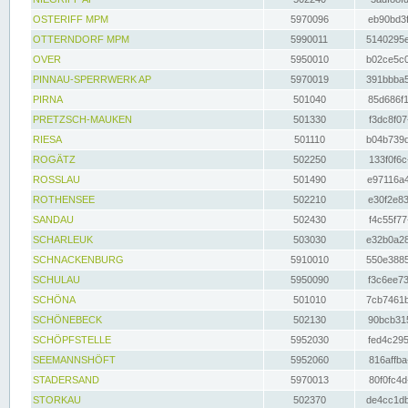
OSTERIFF MPM
5970096
eb90bd3f
OTTERNDORF MPM
5990011
5140295e
OVER
5950010
b02ce5c0
PINNAU-SPERRWERK AP
5970019
391bbba5
PIRNA
501040
85d686f1
PRETZSCH-MAUKEN
501330
f3dc8f07
RIESA
501110
b04b739d
ROGÄTZ
502250
133f0f6c
ROSSLAU
501490
e97116a4
ROTHENSEE
502210
e30f2e83
SANDAU
502430
f4c55f77
SCHARLEUK
503030
e32b0a28
SCHNACKENBURG
5910010
550e3885
SCHULAU
5950090
f3c6ee73
SCHÖNA
501010
7cb7461b
SCHÖNEBECK
502130
90bcb315
SCHÖPFSTELLE
5952030
fed4c295
SEEMANNSHÖFT
5952060
816affba
STADERSAND
5970013
80f0fc4d
STORKAU
502370
de4cc1db