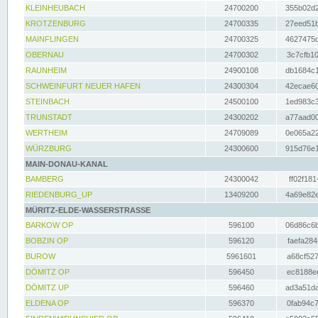
KLEINHEUBACH
24700200
355b02d2
KROTZENBURG
24700335
27eed51b
MAINFLINGEN
24700325
4627475d
OBERNAU
24700302
3c7cfb10
RAUNHEIM
24900108
db1684c1
SCHWEINFURT NEUER HAFEN
24300304
42ecae60
STEINBACH
24500100
1ed983c3
TRUNSTADT
24300202
a77aad00
WERTHEIM
24709089
0e065a22
WÜRZBURG
24300600
915d76e1
MAIN-DONAU-KANAL
BAMBERG
24300042
ff02f181
RIEDENBURG_UP
13409200
4a69e82e
MÜRITZ-ELDE-WASSERSTRASSE
BARKOW OP
596100
06d86c6b
BOBZIN OP
596120
faefa284
BUROW
5961601
a68cf527
DÖMITZ OP
596450
ec8188ee
DÖMITZ UP
596460
ad3a51da
ELDENA OP
596370
0fab94c7