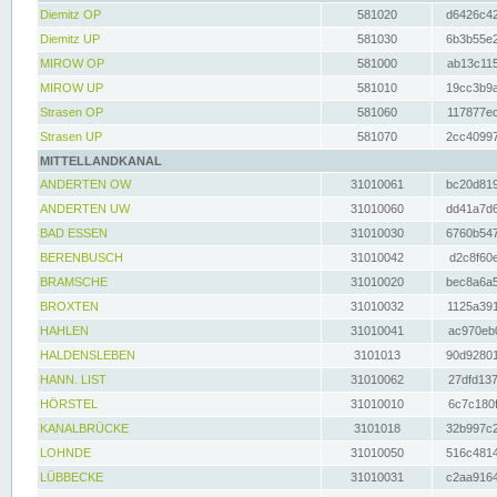
Diemitz OP
581020
d6426c42
Diemitz UP
581030
6b3b55e2
MIROW OP
581000
ab13c115
MIROW UP
581010
19cc3b9a
Strasen OP
581060
117877ec
Strasen UP
581070
2cc40997
MITTELLANDKANAL
ANDERTEN OW
31010061
bc20d819
ANDERTEN UW
31010060
dd41a7d6
BAD ESSEN
31010030
6760b547
BERENBUSCH
31010042
d2c8f60e
BRAMSCHE
31010020
bec8a6a5
BROXTEN
31010032
1125a391
HAHLEN
31010041
ac970eb0
HALDENSLEBEN
3101013
90d92801
HANN. LIST
31010062
27dfd137
HÖRSTEL
31010010
6c7c180f
KANALBRÜCKE
3101018
32b997c2
LOHNDE
31010050
516c4814
LÜBBECKE
31010031
c2aa9164