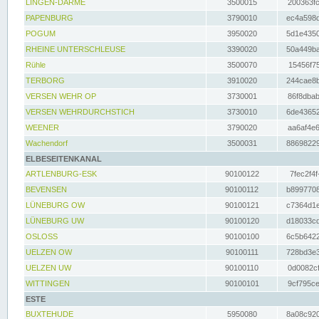
LINGEN-DARME
3500015
200363fc
PAPENBURG
3790010
ec4a598d
POGUM
3950020
5d1e4350
RHEINE UNTERSCHLEUSE
3390020
50a449ba
Rühle
3500070
15456f75
TERBORG
3910020
244cae8b
VERSEN WEHR OP
3730001
86f8dbab
VERSEN WEHRDURCHSTICH
3730010
6de43652
WEENER
3790020
aa6af4e6
Wachendorf
3500031
88698229
ELBESEITENKANAL
ARTLENBURG-ESK
90100122
7fec2f4f
BEVENSEN
90100112
b8997708
LÜNEBURG OW
90100121
c7364d1e
LÜNEBURG UW
90100120
d18033cd
OSLOSS
90100100
6c5b6422
UELZEN OW
90100111
728bd3e3
UELZEN UW
90100110
0d0082cf
WITTINGEN
90100101
9cf795ce
ESTE
BUXTEHUDE
5950080
8a08c920