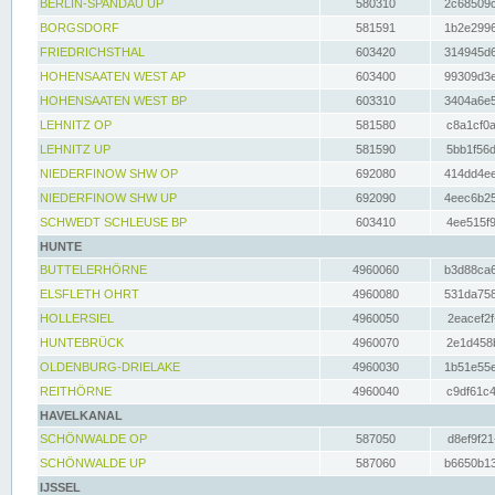
BERLIN-SPANDAU UP
580310
2c68509c
BORGSDORF
581591
1b2e2996
FRIEDRICHSTHAL
603420
314945d6
HOHENSAATEN WEST AP
603400
99309d3e
HOHENSAATEN WEST BP
603310
3404a6e5
LEHNITZ OP
581580
c8a1cf0a
LEHNITZ UP
581590
5bb1f56d
NIEDERFINOW SHW OP
692080
414dd4ee
NIEDERFINOW SHW UP
692090
4eec6b25
SCHWEDT SCHLEUSE BP
603410
4ee515f9
HUNTE
BUTTELERHÖRNE
4960060
b3d88ca6
ELSFLETH OHRT
4960080
531da758
HOLLERSIEL
4960050
2eacef2f
HUNTEBRÜCK
4960070
2e1d458b
OLDENBURG-DRIELAKE
4960030
1b51e55e
REITHÖRNE
4960040
c9df61c4
HAVELKANAL
SCHÖNWALDE OP
587050
d8ef9f21
SCHÖNWALDE UP
587060
b6650b13
IJSSEL