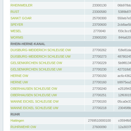
RHEINWEILER
23300130
06b978dd
RUST
23300580
5389b878
SANKT GOAR
25700300
550eb7e9
SPEYER
23700600
2cb8ae5b
WESEL
2770040
f33c3cc9
WORMS
23900200
844a620f
RHEIN-HERNE-KANAL
DUISBURG-MEIDERICH SCHLEUSE OW
27700262
f18e81da
DUISBURG-MEIDERICH SCHLEUSE UW
27700273
48780245
GELSENKIRCHEN SCHLEUSE OW
27700229
5b9f8134
GELSENKIRCHEN SCHLEUSE UW
27700230
427318d0
HERNE OW
27700150
ac6c4362
HERNE UW
27700160
b9975ea1
OBERHAUSEN SCHLEUSE OW
27700240
e251f943
OBERHAUSEN SCHLEUSE UW
27700251
12f63015
WANNE EICKEL SCHLEUSE OW
27700193
05ca0e33
WANNE EICKEL SCHLEUSE UW
27700218
23045f8b
RUHR
Hattingen
2769510000100
c0594fb5
RUHRWEHR OW
27600090
12a3037f