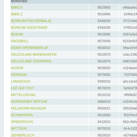
NORDSEE
BAKE A
9510063
e8daa3e2
BAKE Z
9510066
104fdc24
BORKUM FISCHERBALJE
9340020
8727ebfd
BORKUM SÜDSTRAND
9340030
478f21e9
BÜSUM
9510095
5287a3e1
DAGEBÜLL
9570040
6233e901
EIDER-SPERRWERK AP
9530010
04acd7e5
HELGOLAND BINNENHAFEN
9510070
c0ec139b
HELGOLAND SÜDHAFEN
9510075
0d8233b8
HUSUM
9530020
e114aeec
HÖRNUM
9570050
733755fd
LANGEOOG
9390010
a0c1dcb6
LIST AUF SYLT
9570070
5e92d73f
MITTELGRUND
9510132
3ff99b92
NORDERNEY RIFFGAT
9360010
c0244c0e
PELLWORM ANLEGER
9550021
2852b9ab
SCHARHÖRN
9510060
f0197bcf
SPIEKEROOG
9410010
662c4b5e
WITTDÜN
9570010
9c4c11f2
ZEHNERLOCH
9510010
e574d0af