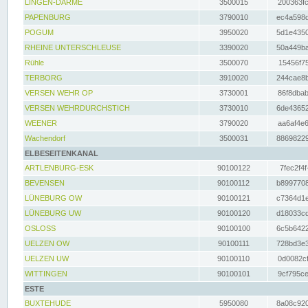
LINGEN-DARME
3500015
200363fc
PAPENBURG
3790010
ec4a598d
POGUM
3950020
5d1e4350
RHEINE UNTERSCHLEUSE
3390020
50a449ba
Rühle
3500070
15456f75
TERBORG
3910020
244cae8b
VERSEN WEHR OP
3730001
86f8dbab
VERSEN WEHRDURCHSTICH
3730010
6de43652
WEENER
3790020
aa6af4e6
Wachendorf
3500031
88698229
ELBESEITENKANAL
ARTLENBURG-ESK
90100122
7fec2f4f
BEVENSEN
90100112
b8997708
LÜNEBURG OW
90100121
c7364d1e
LÜNEBURG UW
90100120
d18033cd
OSLOSS
90100100
6c5b6422
UELZEN OW
90100111
728bd3e3
UELZEN UW
90100110
0d0082cf
WITTINGEN
90100101
9cf795ce
ESTE
BUXTEHUDE
5950080
8a08c920