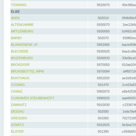
TÖNNING
9520070
00e386ac
ELBE
AKEN
502010
094b96e5
ALTENGAMME
5930070
2ee12b9a
ARTLENBURG
5930050
b3492c68
BARBY
502070
939f82ec
BLANKENESE UF
5952065
bacb459b
BLECKEDE
5930020
6aa1cd8e
BOIZENBURG
5930033
33e0bce0
BROKDORF
5970050
610ab204
BRUNSBÜTTEL MPM
5970094
d4f5f719
BUNTHAUS
5952020
ae1b91d0
COSWIG
501470
1ce53a59
CRANZ
5950070
e6b42536
CUXHAVEN STEUBENHÖFT
5990020
aad49293
DAMNATZ
5910030
c233674f
DESSAU
502000
1edc5fa4
DRESDEN
501060
70272185
DÖMITZ
5910025
6e3ea719
ELSTER
501390
c093b557