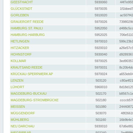
GEESTHACHT
5930060
44f7e955
GLÜCKSTADT
5970035
1f1bbed7
GORLEBEN
5910020
ac507f42
GRAUERORT REEDE
5970026
7398029b
HAMBURG ST. PAULI
5952050
d488c5cc
HAMBURG-HARBURG
5952025
706e5110
HETLINGEN
5970010
599c23b1
HITZACKER
5920010
a26e57c9
HOHNSTORF
5930040
d9289367
KOLLMAR
5970025
3ed90357
KRAUTSAND REEDE
5970031
8c20b4dc
KRÜCKAU-SPERRWERK AP
5970024
a653eb04
LENZEN
503120
c80a4f21
LÜHORT
5960010
8d18d129
MAGDEBURG-BUCKAU
502170
b8567c1e
MAGDEBURG-STROMBRÜCKE
502180
ccccb57f
MEISSEN
501080
24440872
MÜGGENDORF
503070
48f2661f
MÜHLBERG
501160
16b9b4e7
NEU DARCHAU
5930010
67d6e882
NIEGRIPP AP
502240
3adf88fd