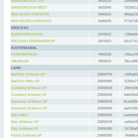
WANGEROOGE OST
9420020
26656fda
WANGEROOGE WEST
9420040
70039212
WHV ALTER VORHAFEN
9440020
f85bd17b
WHV NEUER VORHAFEN
9440030
f77317d9
KRÜCKAU
ELMSHORN HAFEN
5970022
136febf6
KRÜCKAU-SPERRWERK BP
5970023
53c277c3
KÜSTENKANAL
HUNDSMÜHLEN
4960020
cf6ac249
Hilkenbrook
3800010
58ccd6f0
LAHN
Bad Ems Schleuse UP
25800700
c005afb9
Bad Ems Wehr OP
25800690
f2295e77
Cramberg Schleuse OP
25800538
24fe419b
Cramberg Schleuse UP
25800540
3abb36d1
Dausenau Schleuse OP
25800678
9ceb358c
Dausenau Schleuse UP
25800680
eae91991
Diez Hafen
25800500
eadedeb6
Diez Schleuse OP
25800478
ea62ec5f
Diez Schleuse UP
25800480
31750a0f
Fürfurt Schleuse UP
25800300
34af0fca