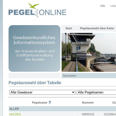
Hilfe
Link
Start
Pegelauswahl über Karte
Newsletter
Pegelauswahl über Tabelle
Pegelname
Nummer
UU
ALLER
AHLDEN
48900102
522286e2