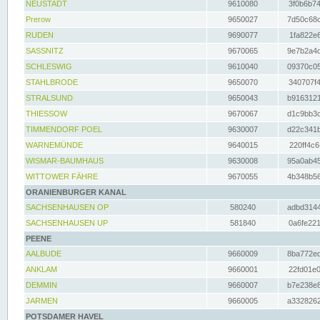
NEUSTADT
9610080
3f0b6b74
Prerow
9650027
7d50c68c
RUDEN
9690077
1fa822e6
SASSNITZ
9670065
9e7b2a4d
SCHLESWIG
9610040
09370c05
STAHLBRODE
9650070
340707f4
STRALSUND
9650043
b9163121
THIESSOW
9670067
d1c9bb3c
TIMMENDORF POEL
9630007
d22c341b
WARNEMÜNDE
9640015
220ff4c6
WISMAR-BAUMHAUS
9630008
95a0ab45
WITTOWER FÄHRE
9670055
4b348b56
ORANIENBURGER KANAL
SACHSENHAUSEN OP
580240
adbd3144
SACHSENHAUSEN UP
581840
0a6fe221
PEENE
AALBUDE
9660009
8ba772ed
ANKLAM
9660001
22fd01e0
DEMMIN
9660007
b7e238e8
JARMEN
9660005
a3328262
POTSDAMER HAVEL