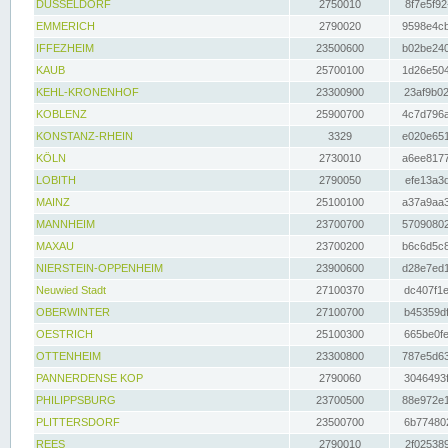
DÜSSELDORF
2750010
8f7e5f92
EMMERICH
2790020
9598e4cb
IFFEZHEIM
23500600
b02be240
KAUB
25700100
1d26e504
KEHL-KRONENHOF
23300900
23af9b02
KOBLENZ
25900700
4c7d796a
KONSTANZ-RHEIN
3329
e020e651
KÖLN
2730010
a6ee8177
LOBITH
2790050
efe13a3d
MAINZ
25100100
a37a9aa3
MANNHEIM
23700700
57090802
MAXAU
23700200
b6c6d5c8
NIERSTEIN-OPPENHEIM
23900600
d28e7ed1
Neuwied Stadt
27100370
dc407f1e
OBERWINTER
27100700
b45359df
OESTRICH
25100300
665be0fe
OTTENHEIM
23300800
787e5d63
PANNERDENSE KOP
2790060
3046493f
PHILIPPSBURG
23700500
88e972e1
PLITTERSDORF
23500700
6b774802
REES
2790010
2f025389