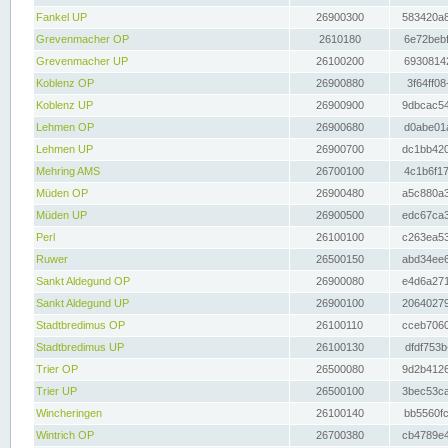
Fankel UP
26900300
583420a8
Grevenmacher OP
2610180
6e72bebf
Grevenmacher UP
26100200
69308142
Koblenz OP
26900880
3f64ff08
Koblenz UP
26900900
9dbcac54
Lehmen OP
26900680
d0abe01a
Lehmen UP
26900700
dc1bb420
Mehring AMS
26700100
4c1b6f17
Müden OP
26900480
a5c880a3
Müden UP
26900500
edc67ca3
Perl
26100100
c263ea53
Ruwer
26500150
abd34ee6
Sankt Aldegund OP
26900080
e4d6a271
Sankt Aldegund UP
26900100
20640279
Stadtbredimus OP
26100110
cceb7060
Stadtbredimus UP
26100130
dfdf753b
Trier OP
26500080
9d2b4126
Trier UP
26500100
3bec53ca
Wincheringen
26100140
bb5560fc
Wintrich OP
26700380
cb4789e4