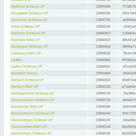
Heilbronn Schleuse UP
23800560
f77df170
Hessigheim Schleuse UP
23800420
23517de9
Hirschhorn Schleuse UP
23800700
acf505dd
Hofen Schleuse UP
23800260
cf2af1a4
Horkheim Schleuse UP
23800557
b76bf04c
Horkheim Wehr UP
23800520
d9b441a5
Kochendorf Schleuse UP
23800600
8f695e71
Ladenburg Wehr UP
23800820
70cee7df
Lauffen
23800500
8559d1a0
Lauffen Schleuse UP
23800501
2f7cb553
Mannheim Neckar
23800900
25582d3f
Marbach Schleuse UP
23800322
456974a8
Marbach Wehr UP
23800320
a73a9cb4
Neckargemünd Schleuse UP
23800740
7be3ff2e
Neckarsteinach Schleuse UP
23800720
d64d07f7
Neckarsulm Wehr UP
23800580
845944f8
Neckarzimmern Schleuse UP
23800640
f00c7183
Oberesslingen Schleuse UP
23800145
cbfae6bc
Oberesslingen Wehr UP
23800140
9de0843a
Obertürkheim Schleuse UP
23800200
80e002d8