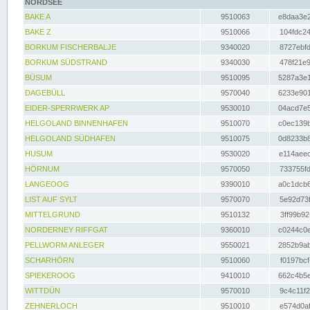
NORDSEE
BAKE A
9510063
e8daa3e2
BAKE Z
9510066
104fdc24
BORKUM FISCHERBALJE
9340020
8727ebfd
BORKUM SÜDSTRAND
9340030
478f21e9
BÜSUM
9510095
5287a3e1
DAGEBÜLL
9570040
6233e901
EIDER-SPERRWERK AP
9530010
04acd7e5
HELGOLAND BINNENHAFEN
9510070
c0ec139b
HELGOLAND SÜDHAFEN
9510075
0d8233b8
HUSUM
9530020
e114aeec
HÖRNUM
9570050
733755fd
LANGEOOG
9390010
a0c1dcb6
LIST AUF SYLT
9570070
5e92d73f
MITTELGRUND
9510132
3ff99b92
NORDERNEY RIFFGAT
9360010
c0244c0e
PELLWORM ANLEGER
9550021
2852b9ab
SCHARHÖRN
9510060
f0197bcf
SPIEKEROOG
9410010
662c4b5e
WITTDÜN
9570010
9c4c11f2
ZEHNERLOCH
9510010
e574d0af