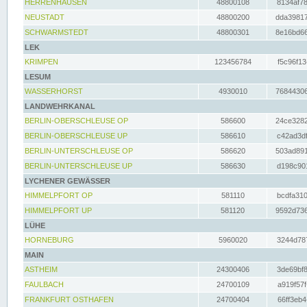
HERRENHAUSEN
48800108
8134af78
NEUSTADT
48800200
dda39817
SCHWARMSTEDT
48800301
8e16bd66
LEK
KRIMPEN
123456784
f5c96f13
LESUM
WASSERHORST
4930010
76844306
LANDWEHRKANAL
BERLIN-OBERSCHLEUSE OP
586600
24ce3282
BERLIN-OBERSCHLEUSE UP
586610
c42ad3df
BERLIN-UNTERSCHLEUSE OP
586620
503ad891
BERLIN-UNTERSCHLEUSE UP
586630
d198c901
LYCHENER GEWÄSSER
HIMMELPFORT OP
581110
bcdfa310
HIMMELPFORT UP
581120
9592d736
LÜHE
HORNEBURG
5960020
3244d787
MAIN
ASTHEIM
24300406
3de69bf8
FAULBACH
24700109
a919f57f
FRANKFURT OSTHAFEN
24700404
66ff3eb4