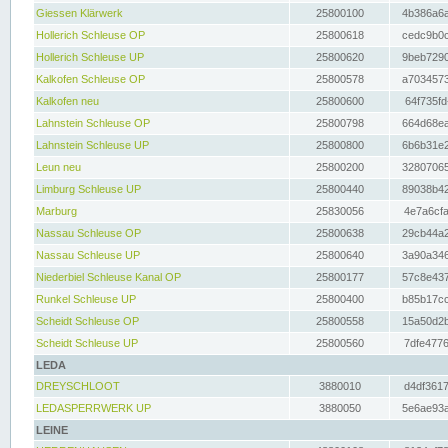
Giessen Klärwerk
25800100
4b386a6a
Hollerich Schleuse OP
25800618
cedc9b0c
Hollerich Schleuse UP
25800620
9beb7290
Kalkofen Schleuse OP
25800578
a7034573
Kalkofen neu
25800600
64f735fd
Lahnstein Schleuse OP
25800798
664d68ea
Lahnstein Schleuse UP
25800800
6b6b31e2
Leun neu
25800200
32807065
Limburg Schleuse UP
25800440
89038b42
Marburg
25830056
4e7a6cfa
Nassau Schleuse OP
25800638
29cb44a2
Nassau Schleuse UP
25800640
3a90a346
Niederbiel Schleuse Kanal OP
25800177
57c8e437
Runkel Schleuse UP
25800400
b85b17cc
Scheidt Schleuse OP
25800558
15a50d2b
Scheidt Schleuse UP
25800560
7dfe4776
LEDA
DREYSCHLOOT
3880010
d4df3617
LEDASPERRWERK UP
3880050
5e6ae93a
LEINE