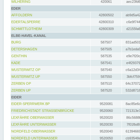
WILHERING
420061
aec23fd6
EDER
AFFOLDERN
42800502
ab9d5a42
EDERTALSPERRE
42800310
c6e9f744
SCHMITTLOTHEIM
42800309
d2155fa6
ELBE-HAVEL-KANAL
BURG
587507
831ad501
DETERSHAGEN
587505
a7b1eda9
GENTHIN
587535
e9e7f20c
KADE
587541
e4f29379
WUSTERWITZ OP
587540
c6a12d34
WUSTERWITZ UP
587550
3bfcf759
ZERBEN OP
587510
64c37072
ZERBEN UP
587520
532d8718
EIDER
EIDER-SPERRWERK BP
9520081
8ac85e6c
FRIEDRICHSTADT STRASSENBRÜCKE
9520060
721313e7
LEXFÄHRE OBERWASSER
9520020
86c5688f
LEXFÄHRE UNTERWASSER
9520030
7f01fbd8
NORDFELD OBERWASSER
9520040
61394669
NORDFELD UNTERWASSER
9520050
cb93548e