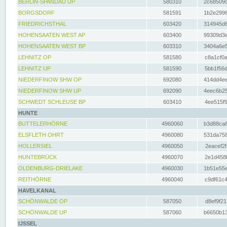
BERLIN-SPANDAU UP
580310
2c68509c
BORGSDORF
581591
1b2e2996
FRIEDRICHSTHAL
603420
314945d6
HOHENSAATEN WEST AP
603400
99309d3e
HOHENSAATEN WEST BP
603310
3404a6e5
LEHNITZ OP
581580
c8a1cf0a
LEHNITZ UP
581590
5bb1f56d
NIEDERFINOW SHW OP
692080
414dd4ee
NIEDERFINOW SHW UP
692090
4eec6b25
SCHWEDT SCHLEUSE BP
603410
4ee515f9
HUNTE
BUTTELERHÖRNE
4960060
b3d88ca6
ELSFLETH OHRT
4960080
531da758
HOLLERSIEL
4960050
2eacef2f
HUNTEBRÜCK
4960070
2e1d458b
OLDENBURG-DRIELAKE
4960030
1b51e55e
REITHÖRNE
4960040
c9df61c4
HAVELKANAL
SCHÖNWALDE OP
587050
d8ef9f21
SCHÖNWALDE UP
587060
b6650b13
IJSSEL