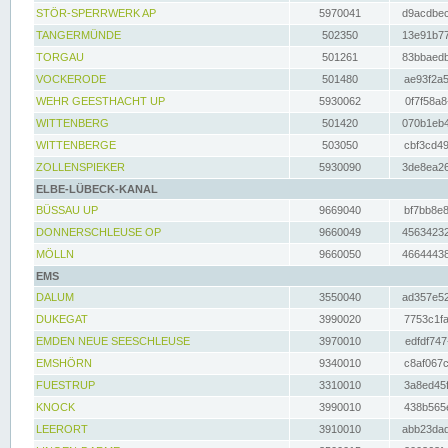
STÖR-SPERRWERK AP
5970041
d9acdbec
TANGERMÜNDE
502350
13e91b77
TORGAU
501261
83bbaedb
VOCKERODE
501480
ae93f2a5
WEHR GEESTHACHT UP
5930062
0f7f58a8
WITTENBERG
501420
070b1eb4
WITTENBERGE
503050
cbf3cd49
ZOLLENSPIEKER
5930090
3de8ea26
ELBE-LÜBECK-KANAL
BÜSSAU UP
9669040
bf7bb8e8
DONNERSCHLEUSE OP
9660049
45634232
MÖLLN
9660050
46644438
EMS
DALUM
3550040
ad357e52
DUKEGAT
3990020
7753c1fa
EMDEN NEUE SEESCHLEUSE
3970010
edfdf747
EMSHÖRN
9340010
c8af067c
FUESTRUP
3310010
3a8ed45f
KNOCK
3990010
438b565e
LEERORT
3910010
abb23dad