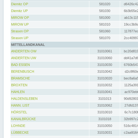
Diemitz OP
581020
d6426c42
Diemitz UP
581030
6b3b55e2
MIROW OP
581000
ab13c115
MIROW UP
581010
19cc3b9a
Strasen OP
581060
117877ec
Strasen UP
581070
2cc40997
MITTELLANDKANAL
ANDERTEN OW
31010061
bc20d819
ANDERTEN UW
31010060
dd41a7d6
BAD ESSEN
31010030
6760b547
BERENBUSCH
31010042
d2c8f60e
BRAMSCHE
31010020
bec8a6a5
BROXTEN
31010032
1125a391
HAHLEN
31010041
ac970eb0
HALDENSLEBEN
3101013
90d92801
HANN. LIST
31010062
27dfd137
HÖRSTEL
31010010
6c7c180f
KANALBRÜCKE
3101018
32b997c2
LOHNDE
31010050
516c4814
LÜBBECKE
31010031
c2aa9164