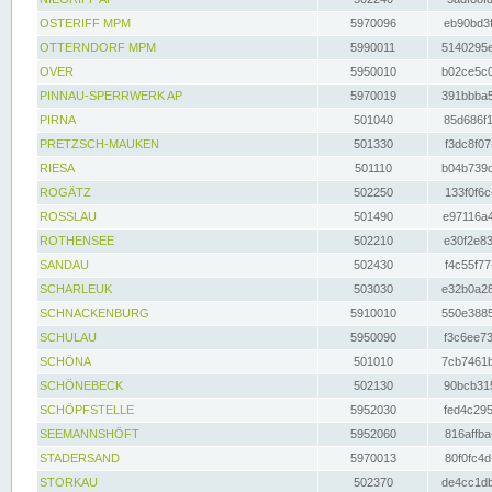
OSTERIFF MPM
5970096
eb90bd3f
OTTERNDORF MPM
5990011
5140295e
OVER
5950010
b02ce5c0
PINNAU-SPERRWERK AP
5970019
391bbba5
PIRNA
501040
85d686f1
PRETZSCH-MAUKEN
501330
f3dc8f07
RIESA
501110
b04b739d
ROGÄTZ
502250
133f0f6c
ROSSLAU
501490
e97116a4
ROTHENSEE
502210
e30f2e83
SANDAU
502430
f4c55f77
SCHARLEUK
503030
e32b0a28
SCHNACKENBURG
5910010
550e3885
SCHULAU
5950090
f3c6ee73
SCHÖNA
501010
7cb7461b
SCHÖNEBECK
502130
90bcb315
SCHÖPFSTELLE
5952030
fed4c295
SEEMANNSHÖFT
5952060
816affba
STADERSAND
5970013
80f0fc4d
STORKAU
502370
de4cc1db