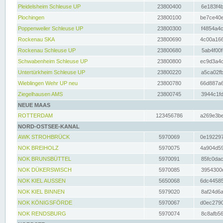
Pleidelsheim Schleuse UP
23800400
6e183f4b
Plochingen
23800100
be7ce40e
Poppenweiler Schleuse UP
23800300
f4854a4c
Rockenau SKA
23800690
4c00a166
Rockenau Schleuse UP
23800680
5ab4f00f
Schwabenheim Schleuse UP
23800800
ec9d3a4d
Untertürkheim Schleuse UP
23800220
a5ca02fb
Wieblingen Wehr UP neu
23800780
66d887a6
Ziegelhausen AMS
23800745
3944c1fd
NEUE MAAS
ROTTERDAM
123456786
a269e3be
NORD-OSTSEE-KANAL
AWK STROHBRÜCK
5970069
0e192297
NOK BREIHOLZ
5970075
4a904d59
NOK BRUNSBÜTTEL
5970091
85fc0dac
NOK DÜKERSWISCH
5970085
3954300d
NOK KIEL AUSSEN
5650068
6dc44585
NOK KIEL BINNEN
5979020
8af24d6a
NOK KÖNIGSFÖRDE
5970067
d0ec2790
NOK RENDSBURG
5970074
8c8afb56