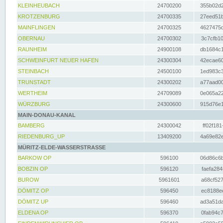
KLEINHEUBACH
24700200
355b02d2
KROTZENBURG
24700335
27eed51b
MAINFLINGEN
24700325
4627475d
OBERNAU
24700302
3c7cfb10
RAUNHEIM
24900108
db1684c1
SCHWEINFURT NEUER HAFEN
24300304
42ecae60
STEINBACH
24500100
1ed983c3
TRUNSTADT
24300202
a77aad00
WERTHEIM
24709089
0e065a22
WÜRZBURG
24300600
915d76e1
MAIN-DONAU-KANAL
BAMBERG
24300042
ff02f181
RIEDENBURG_UP
13409200
4a69e82e
MÜRITZ-ELDE-WASSERSTRASSE
BARKOW OP
596100
06d86c6b
BOBZIN OP
596120
faefa284
BUROW
5961601
a68cf527
DÖMITZ OP
596450
ec8188ee
DÖMITZ UP
596460
ad3a51da
ELDENA OP
596370
0fab94c7