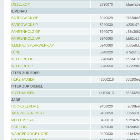
IJSSELKOP
2790070
bbaefa8e
ILMENAU
BARDOWICK OP
5940029
07830b68
BARDOWICK UP
5940030
a238b70f
FAHRENHOLZ OP
5940070
c33c3667
FAHRENHOLZ UP
5940060
bb62b28f
ILMENAU SPERRWERK AP
5940080
6b05e8dc
LÜNE
5940020
d7a8df36
WITTORF OP
5940049
eb3d4195
WITTORF UP
5940050
308c39b6
ITTER ZUR EDER
HERZHAUSEN
42800218
855205e7
ITTER ZUR DIEMEL
KOTTHAUSEN
44100013
36243256
JADE
HOOKSIELPLATE
9430020
fac30fe9
JADE-WESER-PORT
9430050
33bdec83
MELLUMPLATE
9420010
c8b9a2b6
SCHILLIG
9430030
b1cda5a0
WANGEROOGE NORD
9420030
c41d42b1