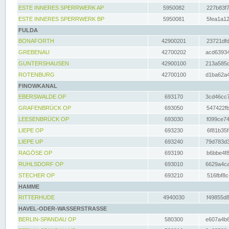
ESTE INNERES SPERRWERK AP
5950082
227b83f7
ESTE INNERES SPERRWERK BP
5950081
5fea1a12
FULDA
BONAFORTH
42900201
23721dfd
GREBENAU
42700202
acd63934
GUNTERSHAUSEN
42900100
213a585d
ROTENBURG
42700100
d1ba62a4
FINOWKANAL
EBERSWALDE OP
693170
3cd46cc7
GRAFENBRÜCK OP
693050
547422fb
LEESENBRÜCK OP
693030
f099ce74
LIEPE OP
693230
6f81b35f
LIEPE UP
693240
79d783d3
RAGÖSE OP
693190
b6bbe4f8
RUHLSDORF OP
693010
6629a4ca
STECHER OP
693210
516fbf8c
HAMME
RITTERHUDE
4940030
f49855d8
HAVEL-ODER-WASSERSTRASSE
BERLIN-SPANDAU OP
580300
e607a4b6