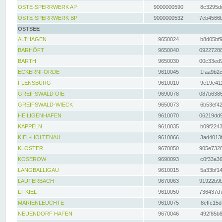
OSTE-SPERRWERK AP
9000000590
8c3295dc
OSTE-SPERRWERK BP
9000000532
7cb4566b
OSTSEE
ALTHAGEN
9650024
b8d05bf9
BARHÖFT
9650040
09227288
BARTH
9650030
00c33ed9
ECKERNFÖRDE
9610045
1faa9b2c
FLENSBURG
9610010
9e19c411
GREIFSWALD OIE
9690078
087b6386
GREIFSWALD-WIECK
9650073
6b53ef42
HEILIGENHAFEN
9610070
06219dd9
KAPPELN
9610035
b09f2243
KIEL-HOLTENAU
9610066
3ad4013f
KLOSTER
9670050
905e7328
KOSEROW
9690093
c0f33a36
LANGBALLIGAU
9610015
5a33bf14
LAUTERBACH
9670063
91922b9b
LT KIEL
9610050
736437d7
MARIENLEUCHTE
9610075
8effc15d
NEUENDORF HAFEN
9670046
492f85b8