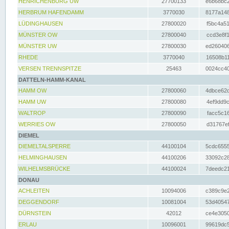
HENRICHENBURG UW
27700133
e6b68bc2
HERBRUM HAFENDAMM
3770030
8177a148
LÜDINGHAUSEN
27800020
f5bc4a51
MÜNSTER OW
27800040
ccd3e8f1
MÜNSTER UW
27800030
ed260406
RHEDE
3770040
16508b11
VERSEN TRENNSPITZE
25463
0024cc40
DATTELN-HAMM-KANAL
HAMM OW
27800060
4dbce62d
HAMM UW
27800080
4ef9dd9c
WALTROP
27800090
facc5c16
WERRIES OW
27800050
d31767ef
DIEMEL
DIEMELTALSPERRE
44100104
5cdc6555
HELMINGHAUSEN
44100206
33092c28
WILHELMSBRÜCKE
44100024
7deedc21
DONAU
ACHLEITEN
10094006
c389c9e2
DEGGENDORF
10081004
53d40547
DÜRNSTEIN
42012
ce4e3050
ERLAU
10096001
99619dc5