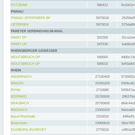
POTSDAM
580412
5e10e1e7
PINNAU
PINNAU-SPERRWERK BP
5970018
26259e8f
UETERSEN
5970016
575da86f
PAREYER VERBINDUNGSKANAL
PAREY EP
502300
25ca1bef
PAREY UP
587530
bafddcbf
RHEINSBERGER GEWÄSSER
WOLFSBRUCH OP
589000
4d00c13e
WOLFSBRUCH UP
589010
3d43a8d7
RHEIN
ANDERNACH
27100400
5735892a
BINGEN
25300200
0309cd61
BONN
2710080
593647aa
BOPPARD
25700500
2ff6379d
BRAUBACH
25700600
d6dc44d1
BREISACH
23300320
9da1ad2b
Basel-Rheinhalle
2310010
94f6eff1
Bodenheim
23900620
f6be7857
DUISBURG-RUHRORT
2770010
c0f51e35