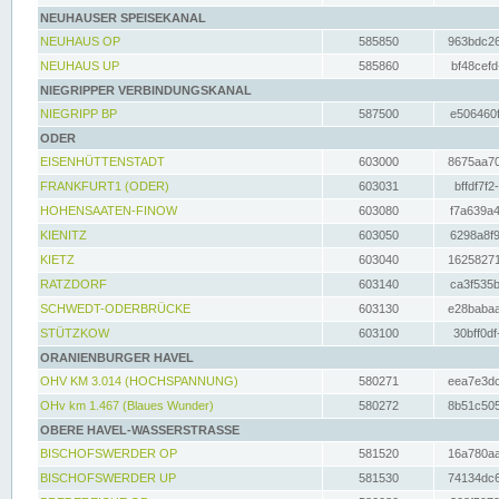
NEUHAUSER SPEISEKANAL
NEUHAUS OP
585850
963bdc26
NEUHAUS UP
585860
bf48cefd
NIEGRIPPER VERBINDUNGSKANAL
NIEGRIPP BP
587500
e506460f
ODER
EISENHÜTTENSTADT
603000
8675aa70
FRANKFURT1 (ODER)
603031
bffdf7f2
HOHENSAATEN-FINOW
603080
f7a639a4
KIENITZ
603050
6298a8f9
KIETZ
603040
16258271
RATZDORF
603140
ca3f535b
SCHWEDT-ODERBRÜCKE
603130
e28babaa
STÜTZKOW
603100
30bff0df
ORANIENBURGER HAVEL
OHV KM 3.014 (HOCHSPANNUNG)
580271
eea7e3dc
OHv km 1.467 (Blaues Wunder)
580272
8b51c505
OBERE HAVEL-WASSERSTRASSE
BISCHOFSWERDER OP
581520
16a780aa
BISCHOFSWERDER UP
581530
74134dc6