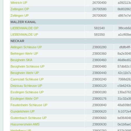
Wintrich UP
26700400
a392113c
Zeltingen OP
26700580
8b802863
Zeltingen UP
26700600
d867e7e9
MALZER KANAL
LIEBENWALDE OP
581540
3f8ceb6d
LIEBENWALDE UP
581550
a1cf60be
NECKAR
Aldingen Schleuse UP
23800280
dfdfb4ff
Beihingen Wehr UP
23800360
8a2e3048
Besigheim SKA
23800460
46d8ed02
Besigheim Schleuse UP
23800480
57db82c7
Besigheim Wehr UP
23800440
42c11b7a
Cannstatt Schleuse UP
23800240
7068d262
Deizisau Schleuse UP
23800120
c5b6243d
Esslingen Schleuse UP
23800180
130a3761
Esslingen Wehr OP
23800176
31c32a38
Feudenheim Schleuse UP
23800840
48a939b9
Gundelsheim UP
23800620
fc1072e4
Guttenbach Schleuse UP
23800660
bd36404b
Hassmersheim AMS
23800630
0e1b8ae0
Heidelberg UP
23800760
827b2685