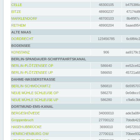
CELLE
48300105
b475386c
EITZE
48900237
47174d8f
MARKLENDORF
48700103
8b4f9f7c
RETHEM
48900204
5aaed954
ALTE MAAS
DORDRECHT
123456785
6c6f84c2
BODENSEE
KONSTANZ
906
aa9179c1
BERLIN-SPANDAUER-SCHIFFFAHRTSKANAL
BERLIN-PLÖTZENSEE OP
586640
ee52ce62
BERLIN-PLÖTZENSEE UP
586650
45721a68
DAHME-WASSERSTRASSE
BERLIN-SCHMÖCKWITZ
586810
6b595707
NEUE MÜHLE SCHLEUSE OP
586270
0e0dbcc9
NEUE MÜHLE SCHLEUSE UP
586280
c9a6c3bf
DORTMUND-EMS-KANAL
BERGESHÖVEDE
34000010
ade3a084
Groppenbruch
27700122
7bbdb421
HASEHUBBRÜCKE
3690010
04572010
HENRICHENBURG OW
27700111
70bee932