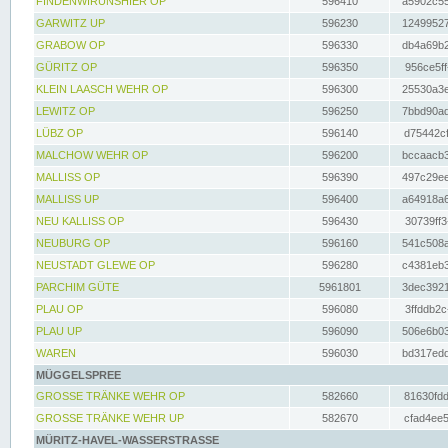
FINDENWIRUNSHIER OP
596410
a5902c55
GARWITZ UP
596230
12499527
GRABOW OP
596330
db4a69b2
GÜRITZ OP
596350
956ce5ff
KLEIN LAASCH WEHR OP
596300
25530a3e
LEWITZ OP
596250
7bbd90ad
LÜBZ OP
596140
d75442cf
MALCHOW WEHR OP
596200
bccaacb3
MALLISS OP
596390
497c29ee
MALLISS UP
596400
a64918a6
NEU KALLISS OP
596430
30739ff3
NEUBURG OP
596160
541c508a
NEUSTADT GLEWE OP
596280
c4381eb3
PARCHIM GÜTE
5961801
3dec3921
PLAU OP
596080
3ffddb2c
PLAU UP
596090
506e6b03
WAREN
596030
bd317edd
MÜGGELSPREE
GROSSE TRÄNKE WEHR OP
582660
81630fdd
GROSSE TRÄNKE WEHR UP
582670
cfad4ee5
MÜRITZ-HAVEL-WASSERSTRASSE