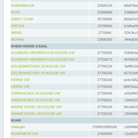
RHEINWEILER
23300130
06b978dd
RUST
23300580
5389b878
SANKT GOAR
25700300
550eb7e9
SPEYER
23700600
2cb8ae5b
WESEL
2770040
f33c3cc9
WORMS
23900200
844a620f
RHEIN-HERNE-KANAL
DUISBURG-MEIDERICH SCHLEUSE OW
27700262
f18e81da
DUISBURG-MEIDERICH SCHLEUSE UW
27700273
48780245
GELSENKIRCHEN SCHLEUSE OW
27700229
5b9f8134
GELSENKIRCHEN SCHLEUSE UW
27700230
427318d0
HERNE OW
27700150
ac6c4362
HERNE UW
27700160
b9975ea1
OBERHAUSEN SCHLEUSE OW
27700240
e251f943
OBERHAUSEN SCHLEUSE UW
27700251
12f63015
WANNE EICKEL SCHLEUSE OW
27700193
05ca0e33
WANNE EICKEL SCHLEUSE UW
27700218
23045f8b
RUHR
Hattingen
2769510000100
c0594fb5
RUHRWEHR OW
27600090
12a3037f