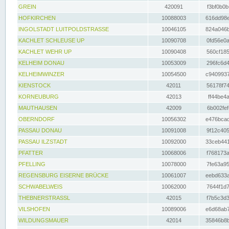
GREIN
420091
f3bf0b0b
HOFKIRCHEN
10088003
616dd98e
INGOLSTADT LUITPOLDSTRASSE
10046105
824a046b
KACHLET SCHLEUSE UP
10090708
0fd56e0a
KACHLET WEHR UP
10090408
560cf185
KELHEIM DONAU
10053009
296fc6d4
KELHEIMWINZER
10054500
c9409937
KIENSTOCK
42011
56178f74
KORNEUBURG
42013
ff44be4a
MAUTHAUSEN
42009
6b002fef
OBERNDORF
10056302
e476bcad
PASSAU DONAU
10091008
9f12c405
PASSAU ILZSTADT
10092000
33ceb441
PFATTER
10068006
f768173a
PFELLING
10078000
7fe63a95
REGENSBURG EISERNE BRÜCKE
10061007
eebd633a
SCHWABELWEIS
10062000
7644f1d7
THEBNERSTRASSL
42015
f7b5c3d3
VILSHOFEN
10089006
e6d68ab7
WILDUNGSMAUER
42014
35846b8b