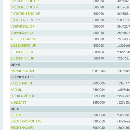
BREDEREICHE OP
580080
308f5979
BREDEREICHE UP
580090
470acd2a
FÜRSTENBERG OP
580060
2c95f83d
FÜRSTENBERG UP
580070
a5830277
VOßWINKEL OP
580000
09b422f7
VOßWINKEL UP
580010
2bcef51a
WESENBERG OP
580020
7909d3f7
WESENBERG UP
580030
da3b5de9
ZEHDENICK OP
580160
a9b8e24c
ZEHDENICK UP
580170
721d7dbf
ORKE
DALWIGKSTHAL
42840453
f0f78cc4
KLEINES HAFF
KARLSHAGEN
9690085
f53bb77f
KARNIN
9690084
da893bbd
UECKERMÜNDE
9690088
c1588dcc
WOLGAST
9650080
b327e35c
OSTE
BELUM
5980060
a9e93be0
BREMERVÖRDE UW
5980010
cf8a3ea2
HECHTHAUSEN
5980030
e5e02890