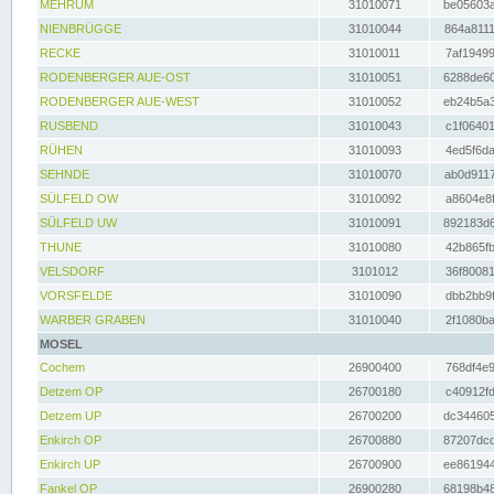
MEHRUM
31010071
be05603a
NIENBRÜGGE
31010044
864a8111
RECKE
31010011
7af19499
RODENBERGER AUE-OST
31010051
6288de60
RODENBERGER AUE-WEST
31010052
eb24b5a3
RUSBEND
31010043
c1f06401
RÜHEN
31010093
4ed5f6da
SEHNDE
31010070
ab0d9117
SÜLFELD OW
31010092
a8604e8f
SÜLFELD UW
31010091
892183d6
THUNE
31010080
42b865fb
VELSDORF
3101012
36f80081
VORSFELDE
31010090
dbb2bb9f
WARBER GRABEN
31010040
2f1080ba
MOSEL
Cochem
26900400
768df4e9
Detzem OP
26700180
c40912fd
Detzem UP
26700200
dc344605
Enkirch OP
26700880
87207dcd
Enkirch UP
26700900
ee861944
Fankel OP
26900280
68198b48