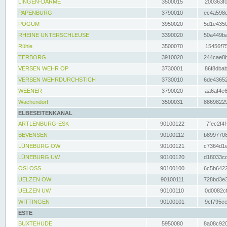
LINGEN-DARME
3500015
200363fc
PAPENBURG
3790010
ec4a598d
POGUM
3950020
5d1e4350
RHEINE UNTERSCHLEUSE
3390020
50a449ba
Rühle
3500070
15456f75
TERBORG
3910020
244cae8b
VERSEN WEHR OP
3730001
86f8dbab
VERSEN WEHRDURCHSTICH
3730010
6de43652
WEENER
3790020
aa6af4e6
Wachendorf
3500031
88698229
ELBESEITENKANAL
ARTLENBURG-ESK
90100122
7fec2f4f
BEVENSEN
90100112
b8997708
LÜNEBURG OW
90100121
c7364d1e
LÜNEBURG UW
90100120
d18033cd
OSLOSS
90100100
6c5b6422
UELZEN OW
90100111
728bd3e3
UELZEN UW
90100110
0d0082cf
WITTINGEN
90100101
9cf795ce
ESTE
BUXTEHUDE
5950080
8a08c920