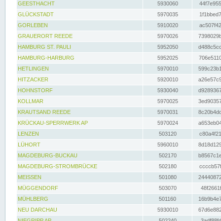
GEESTHACHT
5930060
44f7e955
GLÜCKSTADT
5970035
1f1bbed7
GORLEBEN
5910020
ac507f42
GRAUERORT REEDE
5970026
7398029b
HAMBURG ST. PAULI
5952050
d488c5cc
HAMBURG-HARBURG
5952025
706e5110
HETLINGEN
5970010
599c23b1
HITZACKER
5920010
a26e57c9
HOHNSTORF
5930040
d9289367
KOLLMAR
5970025
3ed90357
KRAUTSAND REEDE
5970031
8c20b4dc
KRÜCKAU-SPERRWERK AP
5970024
a653eb04
LENZEN
503120
c80a4f21
LÜHORT
5960010
8d18d129
MAGDEBURG-BUCKAU
502170
b8567c1e
MAGDEBURG-STROMBRÜCKE
502180
ccccb57f
MEISSEN
501080
24440872
MÜGGENDORF
503070
48f2661f
MÜHLBERG
501160
16b9b4e7
NEU DARCHAU
5930010
67d6e882
NIEGRIPP AP
502240
3adf88fd