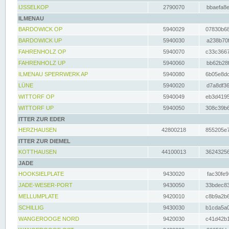
IJSSELKOP
2790070
bbaefa8e
ILMENAU
BARDOWICK OP
5940029
07830b68
BARDOWICK UP
5940030
a238b70f
FAHRENHOLZ OP
5940070
c33c3667
FAHRENHOLZ UP
5940060
bb62b28f
ILMENAU SPERRWERK AP
5940080
6b05e8dc
LÜNE
5940020
d7a8df36
WITTORF OP
5940049
eb3d4195
WITTORF UP
5940050
308c39b6
ITTER ZUR EDER
HERZHAUSEN
42800218
855205e7
ITTER ZUR DIEMEL
KOTTHAUSEN
44100013
36243256
JADE
HOOKSIELPLATE
9430020
fac30fe9
JADE-WESER-PORT
9430050
33bdec83
MELLUMPLATE
9420010
c8b9a2b6
SCHILLIG
9430030
b1cda5a0
WANGEROOGE NORD
9420030
c41d42b1