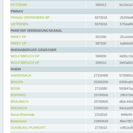
POTSDAM
580412
5e10e1e7
PINNAU
PINNAU-SPERRWERK BP
5970018
26259e8f
UETERSEN
5970016
575da86f
PAREYER VERBINDUNGSKANAL
PAREY EP
502300
25ca1bef
PAREY UP
587530
bafddcbf
RHEINSBERGER GEWÄSSER
WOLFSBRUCH OP
589000
4d00c13e
WOLFSBRUCH UP
589010
3d43a8d7
RHEIN
ANDERNACH
27100400
5735892a
BINGEN
25300200
0309cd61
BONN
2710080
593647aa
BOPPARD
25700500
2ff6379d
BRAUBACH
25700600
d6dc44d1
BREISACH
23300320
9da1ad2b
Basel-Rheinhalle
2310010
94f6eff1
Bodenheim
23900620
f6be7857
DUISBURG-RUHRORT
2770010
c0f51e35