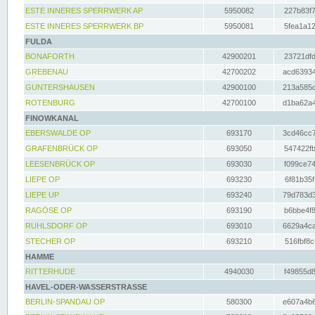
ESTE INNERES SPERRWERK AP
5950082
227b83f7
ESTE INNERES SPERRWERK BP
5950081
5fea1a12
FULDA
BONAFORTH
42900201
23721dfd
GREBENAU
42700202
acd63934
GUNTERSHAUSEN
42900100
213a585d
ROTENBURG
42700100
d1ba62a4
FINOWKANAL
EBERSWALDE OP
693170
3cd46cc7
GRAFENBRÜCK OP
693050
547422fb
LEESENBRÜCK OP
693030
f099ce74
LIEPE OP
693230
6f81b35f
LIEPE UP
693240
79d783d3
RAGÖSE OP
693190
b6bbe4f8
RUHLSDORF OP
693010
6629a4ca
STECHER OP
693210
516fbf8c
HAMME
RITTERHUDE
4940030
f49855d8
HAVEL-ODER-WASSERSTRASSE
BERLIN-SPANDAU OP
580300
e607a4b6