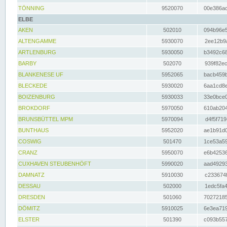
TÖNNING
9520070
00e386ac
ELBE
AKEN
502010
094b96e5
ALTENGAMME
5930070
2ee12b9a
ARTLENBURG
5930050
b3492c68
BARBY
502070
939f82ec
BLANKENESE UF
5952065
bacb459b
BLECKEDE
5930020
6aa1cd8e
BOIZENBURG
5930033
33e0bce0
BROKDORF
5970050
610ab204
BRUNSBÜTTEL MPM
5970094
d4f5f719
BUNTHAUS
5952020
ae1b91d0
COSWIG
501470
1ce53a59
CRANZ
5950070
e6b42536
CUXHAVEN STEUBENHÖFT
5990020
aad49293
DAMNATZ
5910030
c233674f
DESSAU
502000
1edc5fa4
DRESDEN
501060
70272185
DÖMITZ
5910025
6e3ea719
ELSTER
501390
c093b557