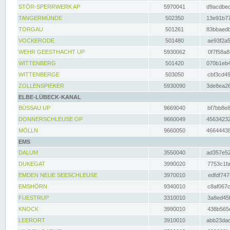
STÖR-SPERRWERK AP
5970041
d9acdbec
TANGERMÜNDE
502350
13e91b77
TORGAU
501261
83bbaedb
VOCKERODE
501480
ae93f2a5
WEHR GEESTHACHT UP
5930062
0f7f58a8
WITTENBERG
501420
070b1eb4
WITTENBERGE
503050
cbf3cd49
ZOLLENSPIEKER
5930090
3de8ea26
ELBE-LÜBECK-KANAL
BÜSSAU UP
9669040
bf7bb8e8
DONNERSCHLEUSE OP
9660049
45634232
MÖLLN
9660050
46644438
EMS
DALUM
3550040
ad357e52
DUKEGAT
3990020
7753c1fa
EMDEN NEUE SEESCHLEUSE
3970010
edfdf747
EMSHÖRN
9340010
c8af067c
FUESTRUP
3310010
3a8ed45f
KNOCK
3990010
438b565e
LEERORT
3910010
abb23dad