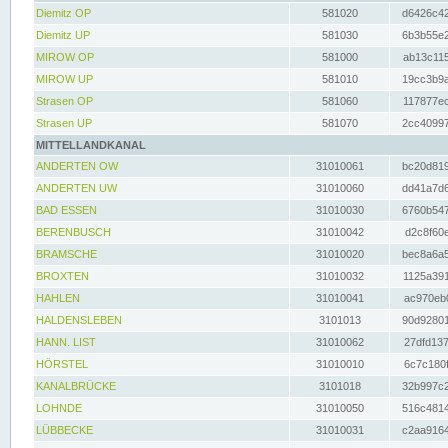
Diemitz OP
581020
d6426c42
Diemitz UP
581030
6b3b55e2
MIROW OP
581000
ab13c115
MIROW UP
581010
19cc3b9a
Strasen OP
581060
117877ec
Strasen UP
581070
2cc40997
MITTELLANDKANAL
ANDERTEN OW
31010061
bc20d819
ANDERTEN UW
31010060
dd41a7d6
BAD ESSEN
31010030
6760b547
BERENBUSCH
31010042
d2c8f60e
BRAMSCHE
31010020
bec8a6a5
BROXTEN
31010032
1125a391
HAHLEN
31010041
ac970eb0
HALDENSLEBEN
3101013
90d92801
HANN. LIST
31010062
27dfd137
HÖRSTEL
31010010
6c7c180f
KANALBRÜCKE
3101018
32b997c2
LOHNDE
31010050
516c4814
LÜBBECKE
31010031
c2aa9164