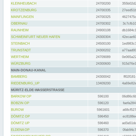
KLEINHEUBACH
24700200
355b02d2
KROTZENBURG
24700335
27eed51b
MAINFLINGEN
24700325
4627475d
OBERNAU
24700302
3c7cfb10
RAUNHEIM
24900108
db1684c1
SCHWEINFURT NEUER HAFEN
24300304
42ecae60
STEINBACH
24500100
1ed983c3
TRUNSTADT
24300202
a77aad00
WERTHEIM
24709089
0e065a22
WÜRZBURG
24300600
915d76e1
MAIN-DONAU-KANAL
BAMBERG
24300042
ff02f181
RIEDENBURG_UP
13409200
4a69e82e
MÜRITZ-ELDE-WASSERSTRASSE
BARKOW OP
596100
06d86c6b
BOBZIN OP
596120
faefa284
BUROW
5961601
a68cf527
DÖMITZ OP
596450
ec8188ee
DÖMITZ UP
596460
ad3a51da
ELDENA OP
596370
0fab94c7