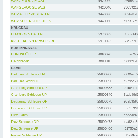
WANGEROOGE OST
9420020
26656fda
WANGEROOGE WEST
9420040
70039212
WHV ALTER VORHAFEN
9440020
f85bd17b
WHV NEUER VORHAFEN
9440030
f77317d9
KRÜCKAU
ELMSHORN HAFEN
5970022
136febf6
KRÜCKAU-SPERRWERK BP
5970023
53c277c3
KÜSTENKANAL
HUNDSMÜHLEN
4960020
cf6ac249
Hilkenbrook
3800010
58ccd6f0
LAHN
Bad Ems Schleuse UP
25800700
c005afb9
Bad Ems Wehr OP
25800690
f2295e77
Cramberg Schleuse OP
25800538
24fe419b
Cramberg Schleuse UP
25800540
3abb36d1
Dausenau Schleuse OP
25800678
9ceb358c
Dausenau Schleuse UP
25800680
eae91991
Diez Hafen
25800500
eadedeb6
Diez Schleuse OP
25800478
ea62ec5f
Diez Schleuse UP
25800480
31750a0f
Fürfurt Schleuse UP
25800300
34af0fca