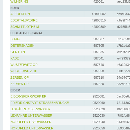
WILHERING
420061
aec23fd6
EDER
AFFOLDERN
42800502
ab9d5a42
EDERTALSPERRE
42800310
c6e9f744
SCHMITTLOTHEIM
42800309
d2155fa6
ELBE-HAVEL-KANAL
BURG
587507
831ad501
DETERSHAGEN
587505
a7b1eda9
GENTHIN
587535
e9e7f20c
KADE
587541
e4f29379
WUSTERWITZ OP
587540
c6a12d34
WUSTERWITZ UP
587550
3bfcf759
ZERBEN OP
587510
64c37072
ZERBEN UP
587520
532d8718
EIDER
EIDER-SPERRWERK BP
9520081
8ac85e6c
FRIEDRICHSTADT STRASSENBRÜCKE
9520060
721313e7
LEXFÄHRE OBERWASSER
9520020
86c5688f
LEXFÄHRE UNTERWASSER
9520030
7f01fbd8
NORDFELD OBERWASSER
9520040
61394669
NORDFELD UNTERWASSER
9520050
cb93548e