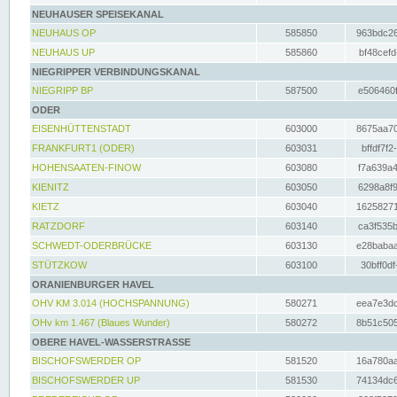
NEUHAUSER SPEISEKANAL
NEUHAUS OP
585850
963bdc26
NEUHAUS UP
585860
bf48cefd
NIEGRIPPER VERBINDUNGSKANAL
NIEGRIPP BP
587500
e506460f
ODER
EISENHÜTTENSTADT
603000
8675aa70
FRANKFURT1 (ODER)
603031
bffdf7f2
HOHENSAATEN-FINOW
603080
f7a639a4
KIENITZ
603050
6298a8f9
KIETZ
603040
16258271
RATZDORF
603140
ca3f535b
SCHWEDT-ODERBRÜCKE
603130
e28babaa
STÜTZKOW
603100
30bff0df
ORANIENBURGER HAVEL
OHV KM 3.014 (HOCHSPANNUNG)
580271
eea7e3dc
OHv km 1.467 (Blaues Wunder)
580272
8b51c505
OBERE HAVEL-WASSERSTRASSE
BISCHOFSWERDER OP
581520
16a780aa
BISCHOFSWERDER UP
581530
74134dc6