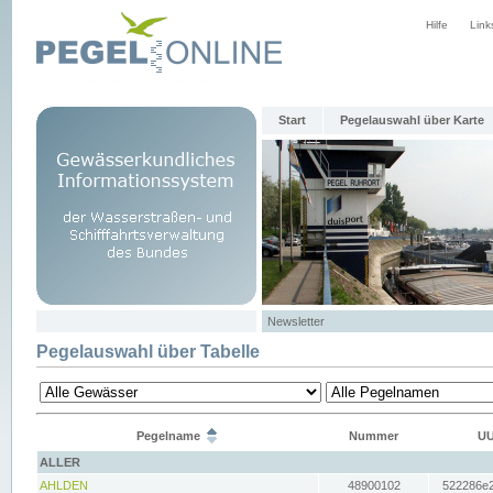
Hilfe
Link
Start
Pegelauswahl über Karte
Newsletter
Pegelauswahl über Tabelle
Pegelname
Nummer
UU
ALLER
AHLDEN
48900102
522286e2