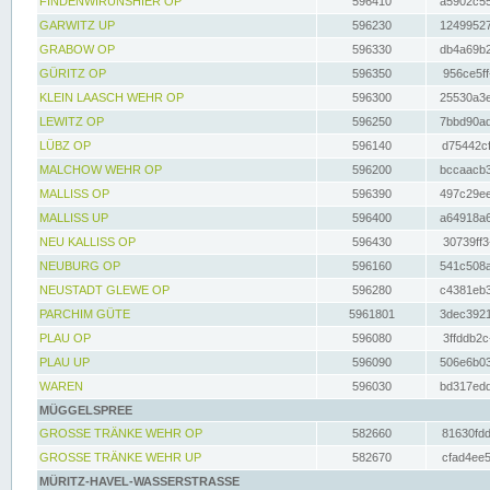
FINDENWIRUNSHIER OP
596410
a5902c55
GARWITZ UP
596230
12499527
GRABOW OP
596330
db4a69b2
GÜRITZ OP
596350
956ce5ff
KLEIN LAASCH WEHR OP
596300
25530a3e
LEWITZ OP
596250
7bbd90ad
LÜBZ OP
596140
d75442cf
MALCHOW WEHR OP
596200
bccaacb3
MALLISS OP
596390
497c29ee
MALLISS UP
596400
a64918a6
NEU KALLISS OP
596430
30739ff3
NEUBURG OP
596160
541c508a
NEUSTADT GLEWE OP
596280
c4381eb3
PARCHIM GÜTE
5961801
3dec3921
PLAU OP
596080
3ffddb2c
PLAU UP
596090
506e6b03
WAREN
596030
bd317edd
MÜGGELSPREE
GROSSE TRÄNKE WEHR OP
582660
81630fdd
GROSSE TRÄNKE WEHR UP
582670
cfad4ee5
MÜRITZ-HAVEL-WASSERSTRASSE