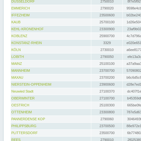
DÜSSELDORF
2750010
8f7e5f92
EMMERICH
2790020
9598e4cb
IFFEZHEIM
23500600
b02be240
KAUB
25700100
1d26e504
KEHL-KRONENHOF
23300900
23af9b02
KOBLENZ
25900700
4c7d796a
KONSTANZ-RHEIN
3329
e020e651
KÖLN
2730010
a6ee8177
LOBITH
2790050
efe13a3d
MAINZ
25100100
a37a9aa3
MANNHEIM
23700700
57090802
MAXAU
23700200
b6c6d5c8
NIERSTEIN-OPPENHEIM
23900600
d28e7ed1
Neuwied Stadt
27100370
dc407f1e
OBERWINTER
27100700
b45359df
OESTRICH
25100300
665be0fe
OTTENHEIM
23300800
787e5d63
PANNERDENSE KOP
2790060
3046493f
PHILIPPSBURG
23700500
88e972e1
PLITTERSDORF
23500700
6b774802
REES
2790010
2f025389