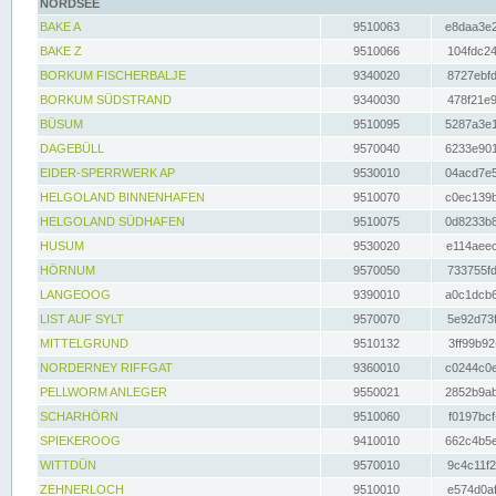
NORDSEE
BAKE A
9510063
e8daa3e2
BAKE Z
9510066
104fdc24
BORKUM FISCHERBALJE
9340020
8727ebfd
BORKUM SÜDSTRAND
9340030
478f21e9
BÜSUM
9510095
5287a3e1
DAGEBÜLL
9570040
6233e901
EIDER-SPERRWERK AP
9530010
04acd7e5
HELGOLAND BINNENHAFEN
9510070
c0ec139b
HELGOLAND SÜDHAFEN
9510075
0d8233b8
HUSUM
9530020
e114aeec
HÖRNUM
9570050
733755fd
LANGEOOG
9390010
a0c1dcb6
LIST AUF SYLT
9570070
5e92d73f
MITTELGRUND
9510132
3ff99b92
NORDERNEY RIFFGAT
9360010
c0244c0e
PELLWORM ANLEGER
9550021
2852b9ab
SCHARHÖRN
9510060
f0197bcf
SPIEKEROOG
9410010
662c4b5e
WITTDÜN
9570010
9c4c11f2
ZEHNERLOCH
9510010
e574d0af