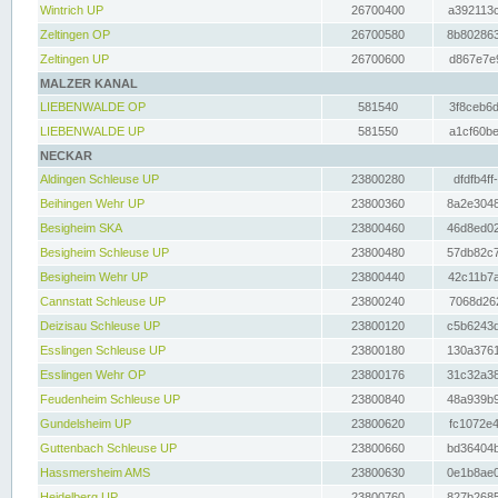
Wintrich UP
26700400
a392113c
Zeltingen OP
26700580
8b802863
Zeltingen UP
26700600
d867e7e9
MALZER KANAL
LIEBENWALDE OP
581540
3f8ceb6d
LIEBENWALDE UP
581550
a1cf60be
NECKAR
Aldingen Schleuse UP
23800280
dfdfb4ff
Beihingen Wehr UP
23800360
8a2e3048
Besigheim SKA
23800460
46d8ed02
Besigheim Schleuse UP
23800480
57db82c7
Besigheim Wehr UP
23800440
42c11b7a
Cannstatt Schleuse UP
23800240
7068d262
Deizisau Schleuse UP
23800120
c5b6243d
Esslingen Schleuse UP
23800180
130a3761
Esslingen Wehr OP
23800176
31c32a38
Feudenheim Schleuse UP
23800840
48a939b9
Gundelsheim UP
23800620
fc1072e4
Guttenbach Schleuse UP
23800660
bd36404b
Hassmersheim AMS
23800630
0e1b8ae0
Heidelberg UP
23800760
827b2685