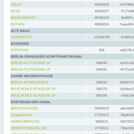
CELLE
48300105
b475386c
EITZE
48900237
47174d8f
MARKLENDORF
48700103
8b4f9f7c
RETHEM
48900204
5aaed954
ALTE MAAS
DORDRECHT
123456785
6c6f84c2
BODENSEE
KONSTANZ
906
aa9179c1
BERLIN-SPANDAUER-SCHIFFFAHRTSKANAL
BERLIN-PLÖTZENSEE OP
586640
ee52ce62
BERLIN-PLÖTZENSEE UP
586650
45721a68
DAHME-WASSERSTRASSE
BERLIN-SCHMÖCKWITZ
586810
6b595707
NEUE MÜHLE SCHLEUSE OP
586270
0e0dbcc9
NEUE MÜHLE SCHLEUSE UP
586280
c9a6c3bf
DORTMUND-EMS-KANAL
BERGESHÖVEDE
34000010
ade3a084
Groppenbruch
27700122
7bbdb421
HASEHUBBRÜCKE
3690010
04572010
HENRICHENBURG OW
27700111
70bee932