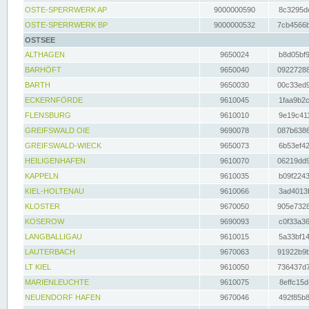
OSTE-SPERRWERK AP
9000000590
8c3295dc
OSTE-SPERRWERK BP
9000000532
7cb4566b
OSTSEE
ALTHAGEN
9650024
b8d05bf9
BARHÖFT
9650040
09227288
BARTH
9650030
00c33ed9
ECKERNFÖRDE
9610045
1faa9b2c
FLENSBURG
9610010
9e19c411
GREIFSWALD OIE
9690078
087b6386
GREIFSWALD-WIECK
9650073
6b53ef42
HEILIGENHAFEN
9610070
06219dd9
KAPPELN
9610035
b09f2243
KIEL-HOLTENAU
9610066
3ad4013f
KLOSTER
9670050
905e7328
KOSEROW
9690093
c0f33a36
LANGBALLIGAU
9610015
5a33bf14
LAUTERBACH
9670063
91922b9b
LT KIEL
9610050
736437d7
MARIENLEUCHTE
9610075
8effc15d
NEUENDORF HAFEN
9670046
492f85b8