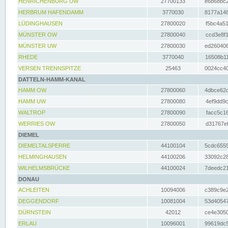
HENRICHENBURG UW
27700133
e6b68bc2
HERBRUM HAFENDAMM
3770030
8177a148
LÜDINGHAUSEN
27800020
f5bc4a51
MÜNSTER OW
27800040
ccd3e8f1
MÜNSTER UW
27800030
ed260406
RHEDE
3770040
16508b11
VERSEN TRENNSPITZE
25463
0024cc40
DATTELN-HAMM-KANAL
HAMM OW
27800060
4dbce62d
HAMM UW
27800080
4ef9dd9c
WALTROP
27800090
facc5c16
WERRIES OW
27800050
d31767ef
DIEMEL
DIEMELTALSPERRE
44100104
5cdc6555
HELMINGHAUSEN
44100206
33092c28
WILHELMSBRÜCKE
44100024
7deedc21
DONAU
ACHLEITEN
10094006
c389c9e2
DEGGENDORF
10081004
53d40547
DÜRNSTEIN
42012
ce4e3050
ERLAU
10096001
99619dc5