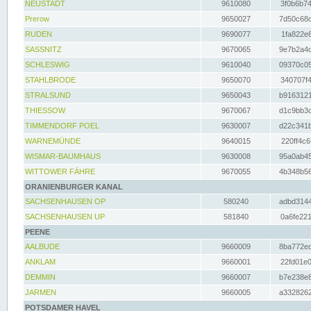
NEUSTADT
9610080
3f0b6b74
Prerow
9650027
7d50c68c
RUDEN
9690077
1fa822e6
SASSNITZ
9670065
9e7b2a4d
SCHLESWIG
9610040
09370c05
STAHLBRODE
9650070
340707f4
STRALSUND
9650043
b9163121
THIESSOW
9670067
d1c9bb3c
TIMMENDORF POEL
9630007
d22c341b
WARNEMÜNDE
9640015
220ff4c6
WISMAR-BAUMHAUS
9630008
95a0ab45
WITTOWER FÄHRE
9670055
4b348b56
ORANIENBURGER KANAL
SACHSENHAUSEN OP
580240
adbd3144
SACHSENHAUSEN UP
581840
0a6fe221
PEENE
AALBUDE
9660009
8ba772ed
ANKLAM
9660001
22fd01e0
DEMMIN
9660007
b7e238e8
JARMEN
9660005
a3328262
POTSDAMER HAVEL