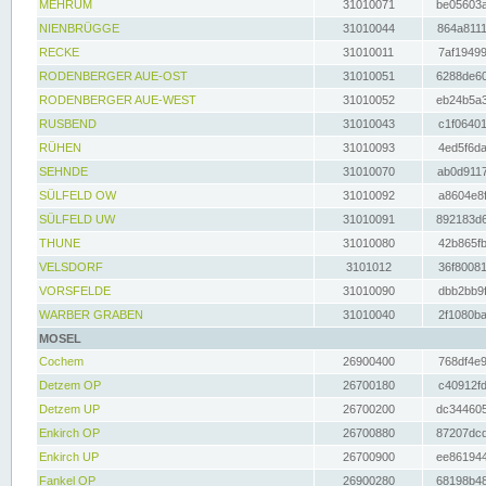
MEHRUM
31010071
be05603a
NIENBRÜGGE
31010044
864a8111
RECKE
31010011
7af19499
RODENBERGER AUE-OST
31010051
6288de60
RODENBERGER AUE-WEST
31010052
eb24b5a3
RUSBEND
31010043
c1f06401
RÜHEN
31010093
4ed5f6da
SEHNDE
31010070
ab0d9117
SÜLFELD OW
31010092
a8604e8f
SÜLFELD UW
31010091
892183d6
THUNE
31010080
42b865fb
VELSDORF
3101012
36f80081
VORSFELDE
31010090
dbb2bb9f
WARBER GRABEN
31010040
2f1080ba
MOSEL
Cochem
26900400
768df4e9
Detzem OP
26700180
c40912fd
Detzem UP
26700200
dc344605
Enkirch OP
26700880
87207dcd
Enkirch UP
26700900
ee861944
Fankel OP
26900280
68198b48