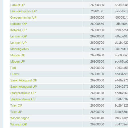
Fankel UP
26900300
583420a8
Grevenmacher OP
2610180
6e72bebf
Grevenmacher UP
26100200
69308142
Koblenz OP
26900880
3f64ff08
Koblenz UP
26900900
9dbcac54
Lehmen OP
26900680
d0abe01a
Lehmen UP
26900700
dc1bb420
Mehring AMS
26700100
4c1b6f17
Müden OP
26900480
a5c880a3
Müden UP
26900500
edc67ca3
Perl
26100100
c263ea53
Ruwer
26500150
abd34ee6
Sankt Aldegund OP
26900080
e4d6a271
Sankt Aldegund UP
26900100
20640279
Stadtbredimus OP
26100110
cceb7060
Stadtbredimus UP
26100130
dfdf753b
Trier OP
26500080
9d2b4126
Trier UP
26500100
3bec53ca
Wincheringen
26100140
bb5560fc
Wintrich OP
26700380
cb4789e4