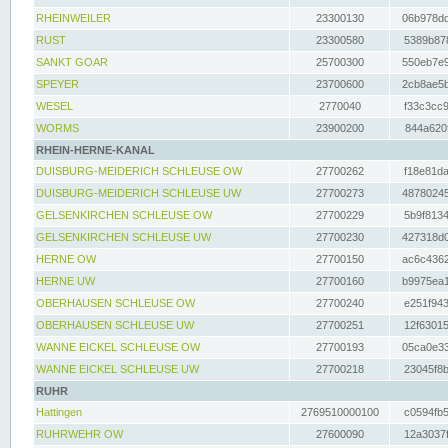
RHEINWEILER
23300130
06b978dd
RUST
23300580
5389b878
SANKT GOAR
25700300
550eb7e9
SPEYER
23700600
2cb8ae5b
WESEL
2770040
f33c3cc9
WORMS
23900200
844a620f
RHEIN-HERNE-KANAL
DUISBURG-MEIDERICH SCHLEUSE OW
27700262
f18e81da
DUISBURG-MEIDERICH SCHLEUSE UW
27700273
48780245
GELSENKIRCHEN SCHLEUSE OW
27700229
5b9f8134
GELSENKIRCHEN SCHLEUSE UW
27700230
427318d0
HERNE OW
27700150
ac6c4362
HERNE UW
27700160
b9975ea1
OBERHAUSEN SCHLEUSE OW
27700240
e251f943
OBERHAUSEN SCHLEUSE UW
27700251
12f63015
WANNE EICKEL SCHLEUSE OW
27700193
05ca0e33
WANNE EICKEL SCHLEUSE UW
27700218
23045f8b
RUHR
Hattingen
2769510000100
c0594fb5
RUHRWEHR OW
27600090
12a3037f