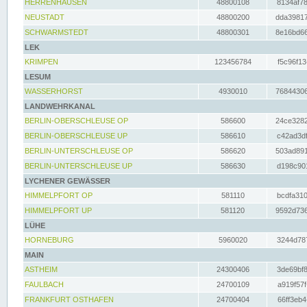
HERRENHAUSEN
48800108
8134af78
NEUSTADT
48800200
dda39817
SCHWARMSTEDT
48800301
8e16bd66
LEK
KRIMPEN
123456784
f5c96f13
LESUM
WASSERHORST
4930010
76844306
LANDWEHRKANAL
BERLIN-OBERSCHLEUSE OP
586600
24ce3282
BERLIN-OBERSCHLEUSE UP
586610
c42ad3df
BERLIN-UNTERSCHLEUSE OP
586620
503ad891
BERLIN-UNTERSCHLEUSE UP
586630
d198c901
LYCHENER GEWÄSSER
HIMMELPFORT OP
581110
bcdfa310
HIMMELPFORT UP
581120
9592d736
LÜHE
HORNEBURG
5960020
3244d787
MAIN
ASTHEIM
24300406
3de69bf8
FAULBACH
24700109
a919f57f
FRANKFURT OSTHAFEN
24700404
66ff3eb4