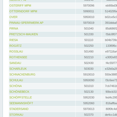
OSTERIFF MPM
5970096
eb90bd3f
OTTERNDORF MPM
5990011
5140295e
OVER
5950010
b02ce5c0
PINNAU-SPERRWERK AP
5970019
391bbba5
PIRNA
501040
85d686f1
PRETZSCH-MAUKEN
501330
f3dc8f07
RIESA
501110
b04b739d
ROGÄTZ
502250
133f0f6c
ROSSLAU
501490
e97116a4
ROTHENSEE
502210
e30f2e83
SANDAU
502430
f4c55f77
SCHARLEUK
503030
e32b0a28
SCHNACKENBURG
5910010
550e3885
SCHULAU
5950090
f3c6ee73
SCHÖNA
501010
7cb7461b
SCHÖNEBECK
502130
90bcb315
SCHÖPFSTELLE
5952030
fed4c295
SEEMANNSHÖFT
5952060
816affba
STADERSAND
5970013
80f0fc4d
STORKAU
502370
de4cc1db