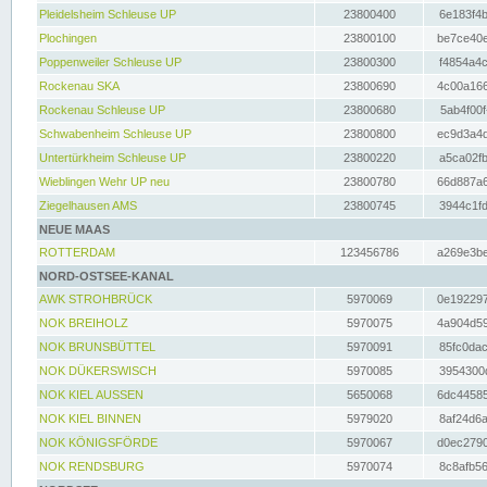
Pleidelsheim Schleuse UP
23800400
6e183f4b
Plochingen
23800100
be7ce40e
Poppenweiler Schleuse UP
23800300
f4854a4c
Rockenau SKA
23800690
4c00a166
Rockenau Schleuse UP
23800680
5ab4f00f
Schwabenheim Schleuse UP
23800800
ec9d3a4d
Untertürkheim Schleuse UP
23800220
a5ca02fb
Wieblingen Wehr UP neu
23800780
66d887a6
Ziegelhausen AMS
23800745
3944c1fd
NEUE MAAS
ROTTERDAM
123456786
a269e3be
NORD-OSTSEE-KANAL
AWK STROHBRÜCK
5970069
0e192297
NOK BREIHOLZ
5970075
4a904d59
NOK BRUNSBÜTTEL
5970091
85fc0dac
NOK DÜKERSWISCH
5970085
3954300d
NOK KIEL AUSSEN
5650068
6dc44585
NOK KIEL BINNEN
5979020
8af24d6a
NOK KÖNIGSFÖRDE
5970067
d0ec2790
NOK RENDSBURG
5970074
8c8afb56