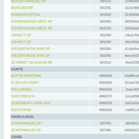
BERLIN-SPANDAU UP
580310
2c68509c
BORGSDORF
581591
1b2e2996
FRIEDRICHSTHAL
603420
314945d6
HOHENSAATEN WEST AP
603400
99309d3e
HOHENSAATEN WEST BP
603310
3404a6e5
LEHNITZ OP
581580
c8a1cf0a
LEHNITZ UP
581590
5bb1f56d
NIEDERFINOW SHW OP
692080
414dd4ee
NIEDERFINOW SHW UP
692090
4eec6b25
SCHWEDT SCHLEUSE BP
603410
4ee515f9
HUNTE
BUTTELERHÖRNE
4960060
b3d88ca6
ELSFLETH OHRT
4960080
531da758
HOLLERSIEL
4960050
2eacef2f
HUNTEBRÜCK
4960070
2e1d458b
OLDENBURG-DRIELAKE
4960030
1b51e55e
REITHÖRNE
4960040
c9df61c4
HAVELKANAL
SCHÖNWALDE OP
587050
d8ef9f21
SCHÖNWALDE UP
587060
b6650b13
IJSSEL