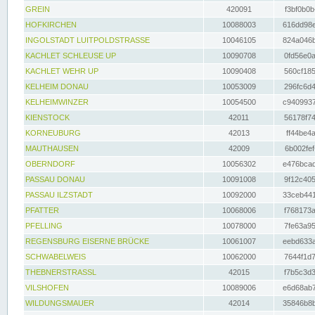
GREIN
420091
f3bf0b0b
HOFKIRCHEN
10088003
616dd98e
INGOLSTADT LUITPOLDSTRASSE
10046105
824a046b
KACHLET SCHLEUSE UP
10090708
0fd56e0a
KACHLET WEHR UP
10090408
560cf185
KELHEIM DONAU
10053009
296fc6d4
KELHEIMWINZER
10054500
c9409937
KIENSTOCK
42011
56178f74
KORNEUBURG
42013
ff44be4a
MAUTHAUSEN
42009
6b002fef
OBERNDORF
10056302
e476bcad
PASSAU DONAU
10091008
9f12c405
PASSAU ILZSTADT
10092000
33ceb441
PFATTER
10068006
f768173a
PFELLING
10078000
7fe63a95
REGENSBURG EISERNE BRÜCKE
10061007
eebd633a
SCHWABELWEIS
10062000
7644f1d7
THEBNERSTRASSL
42015
f7b5c3d3
VILSHOFEN
10089006
e6d68ab7
WILDUNGSMAUER
42014
35846b8b