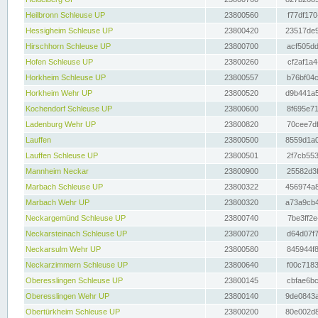
Heilbronn Schleuse UP
23800560
f77df170
Hessigheim Schleuse UP
23800420
23517de9
Hirschhorn Schleuse UP
23800700
acf505dd
Hofen Schleuse UP
23800260
cf2af1a4
Horkheim Schleuse UP
23800557
b76bf04c
Horkheim Wehr UP
23800520
d9b441a5
Kochendorf Schleuse UP
23800600
8f695e71
Ladenburg Wehr UP
23800820
70cee7df
Lauffen
23800500
8559d1a0
Lauffen Schleuse UP
23800501
2f7cb553
Mannheim Neckar
23800900
25582d3f
Marbach Schleuse UP
23800322
456974a8
Marbach Wehr UP
23800320
a73a9cb4
Neckargemünd Schleuse UP
23800740
7be3ff2e
Neckarsteinach Schleuse UP
23800720
d64d07f7
Neckarsulm Wehr UP
23800580
845944f8
Neckarzimmern Schleuse UP
23800640
f00c7183
Oberesslingen Schleuse UP
23800145
cbfae6bc
Oberesslingen Wehr UP
23800140
9de0843a
Obertürkheim Schleuse UP
23800200
80e002d8