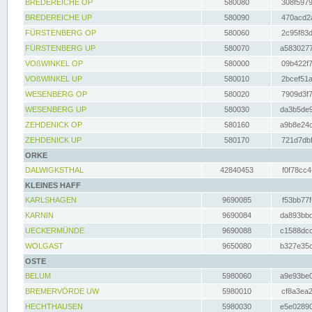
BREDEREICHE OP
580080
308f5979
BREDEREICHE UP
580090
470acd2a
FÜRSTENBERG OP
580060
2c95f83d
FÜRSTENBERG UP
580070
a5830277
VOßWINKEL OP
580000
09b422f7
VOßWINKEL UP
580010
2bcef51a
WESENBERG OP
580020
7909d3f7
WESENBERG UP
580030
da3b5de9
ZEHDENICK OP
580160
a9b8e24c
ZEHDENICK UP
580170
721d7dbf
ORKE
DALWIGKSTHAL
42840453
f0f78cc4
KLEINES HAFF
KARLSHAGEN
9690085
f53bb77f
KARNIN
9690084
da893bbd
UECKERMÜNDE
9690088
c1588dcc
WOLGAST
9650080
b327e35c
OSTE
BELUM
5980060
a9e93be0
BREMERVÖRDE UW
5980010
cf8a3ea2
HECHTHAUSEN
5980030
e5e02890