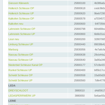
Giessen Klärwerk
25800100
4b386a6a
Hollerich Schleuse OP
25800618
cedc9b0c
Hollerich Schleuse UP
25800620
9beb7290
Kalkofen Schleuse OP
25800578
a7034573
Kalkofen neu
25800600
64f735fd
Lahnstein Schleuse OP
25800798
664d68ea
Lahnstein Schleuse UP
25800800
6b6b31e2
Leun neu
25800200
32807065
Limburg Schleuse UP
25800440
89038b42
Marburg
25830056
4e7a6cfa
Nassau Schleuse OP
25800638
29cb44a2
Nassau Schleuse UP
25800640
3a90a346
Niederbiel Schleuse Kanal OP
25800177
57c8e437
Runkel Schleuse UP
25800400
b85b17cc
Scheidt Schleuse OP
25800558
15a50d2b
Scheidt Schleuse UP
25800560
7dfe4776
LEDA
DREYSCHLOOT
3880010
d4df3617
LEDASPERRWERK UP
3880050
5e6ae93a
LEINE