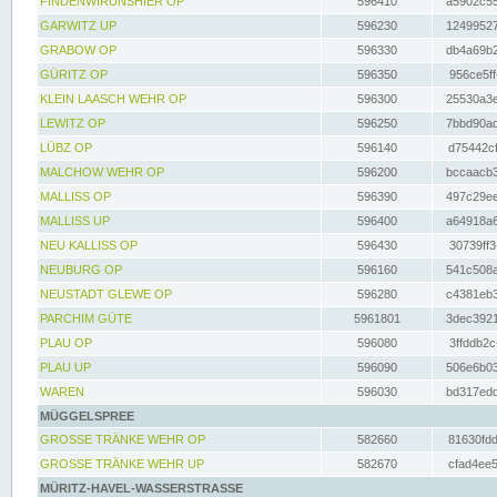
FINDENWIRUNSHIER OP
596410
a5902c55
GARWITZ UP
596230
12499527
GRABOW OP
596330
db4a69b2
GÜRITZ OP
596350
956ce5ff
KLEIN LAASCH WEHR OP
596300
25530a3e
LEWITZ OP
596250
7bbd90ad
LÜBZ OP
596140
d75442cf
MALCHOW WEHR OP
596200
bccaacb3
MALLISS OP
596390
497c29ee
MALLISS UP
596400
a64918a6
NEU KALLISS OP
596430
30739ff3
NEUBURG OP
596160
541c508a
NEUSTADT GLEWE OP
596280
c4381eb3
PARCHIM GÜTE
5961801
3dec3921
PLAU OP
596080
3ffddb2c
PLAU UP
596090
506e6b03
WAREN
596030
bd317edd
MÜGGELSPREE
GROSSE TRÄNKE WEHR OP
582660
81630fdd
GROSSE TRÄNKE WEHR UP
582670
cfad4ee5
MÜRITZ-HAVEL-WASSERSTRASSE