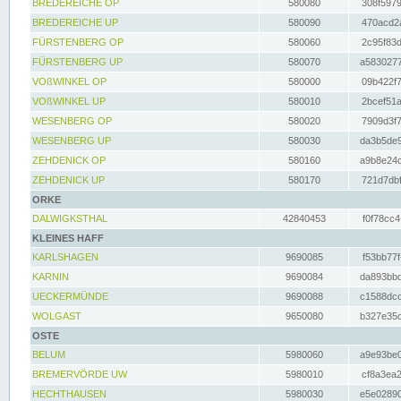
BREDEREICHE OP
580080
308f5979
BREDEREICHE UP
580090
470acd2a
FÜRSTENBERG OP
580060
2c95f83d
FÜRSTENBERG UP
580070
a5830277
VOßWINKEL OP
580000
09b422f7
VOßWINKEL UP
580010
2bcef51a
WESENBERG OP
580020
7909d3f7
WESENBERG UP
580030
da3b5de9
ZEHDENICK OP
580160
a9b8e24c
ZEHDENICK UP
580170
721d7dbf
ORKE
DALWIGKSTHAL
42840453
f0f78cc4
KLEINES HAFF
KARLSHAGEN
9690085
f53bb77f
KARNIN
9690084
da893bbd
UECKERMÜNDE
9690088
c1588dcc
WOLGAST
9650080
b327e35c
OSTE
BELUM
5980060
a9e93be0
BREMERVÖRDE UW
5980010
cf8a3ea2
HECHTHAUSEN
5980030
e5e02890