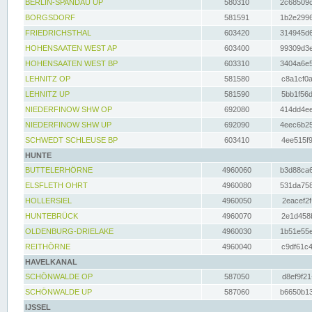
BERLIN-SPANDAU UP
580310
2c68509c
BORGSDORF
581591
1b2e2996
FRIEDRICHSTHAL
603420
314945d6
HOHENSAATEN WEST AP
603400
99309d3e
HOHENSAATEN WEST BP
603310
3404a6e5
LEHNITZ OP
581580
c8a1cf0a
LEHNITZ UP
581590
5bb1f56d
NIEDERFINOW SHW OP
692080
414dd4ee
NIEDERFINOW SHW UP
692090
4eec6b25
SCHWEDT SCHLEUSE BP
603410
4ee515f9
HUNTE
BUTTELERHÖRNE
4960060
b3d88ca6
ELSFLETH OHRT
4960080
531da758
HOLLERSIEL
4960050
2eacef2f
HUNTEBRÜCK
4960070
2e1d458b
OLDENBURG-DRIELAKE
4960030
1b51e55e
REITHÖRNE
4960040
c9df61c4
HAVELKANAL
SCHÖNWALDE OP
587050
d8ef9f21
SCHÖNWALDE UP
587060
b6650b13
IJSSEL