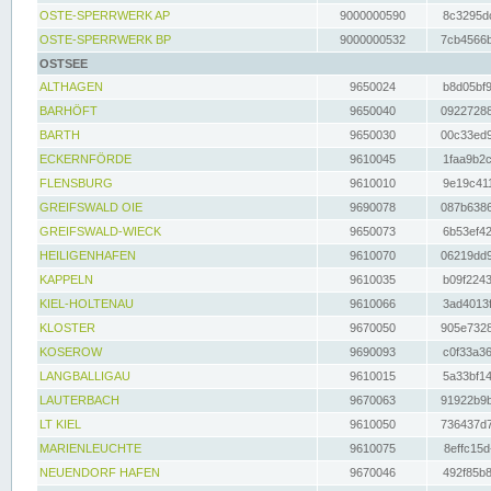
OSTE-SPERRWERK AP
9000000590
8c3295dc
OSTE-SPERRWERK BP
9000000532
7cb4566b
OSTSEE
ALTHAGEN
9650024
b8d05bf9
BARHÖFT
9650040
09227288
BARTH
9650030
00c33ed9
ECKERNFÖRDE
9610045
1faa9b2c
FLENSBURG
9610010
9e19c411
GREIFSWALD OIE
9690078
087b6386
GREIFSWALD-WIECK
9650073
6b53ef42
HEILIGENHAFEN
9610070
06219dd9
KAPPELN
9610035
b09f2243
KIEL-HOLTENAU
9610066
3ad4013f
KLOSTER
9670050
905e7328
KOSEROW
9690093
c0f33a36
LANGBALLIGAU
9610015
5a33bf14
LAUTERBACH
9670063
91922b9b
LT KIEL
9610050
736437d7
MARIENLEUCHTE
9610075
8effc15d
NEUENDORF HAFEN
9670046
492f85b8