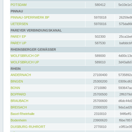
POTSDAM
580412
5e10e1e7
PINNAU
PINNAU-SPERRWERK BP
5970018
26259e8f
UETERSEN
5970016
575da86f
PAREYER VERBINDUNGSKANAL
PAREY EP
502300
25ca1bef
PAREY UP
587530
bafddcbf
RHEINSBERGER GEWÄSSER
WOLFSBRUCH OP
589000
4d00c13e
WOLFSBRUCH UP
589010
3d43a8d7
RHEIN
ANDERNACH
27100400
5735892a
BINGEN
25300200
0309cd61
BONN
2710080
593647aa
BOPPARD
25700500
2ff6379d
BRAUBACH
25700600
d6dc44d1
BREISACH
23300320
9da1ad2b
Basel-Rheinhalle
2310010
94f6eff1
Bodenheim
23900620
f6be7857
DUISBURG-RUHRORT
2770010
c0f51e35