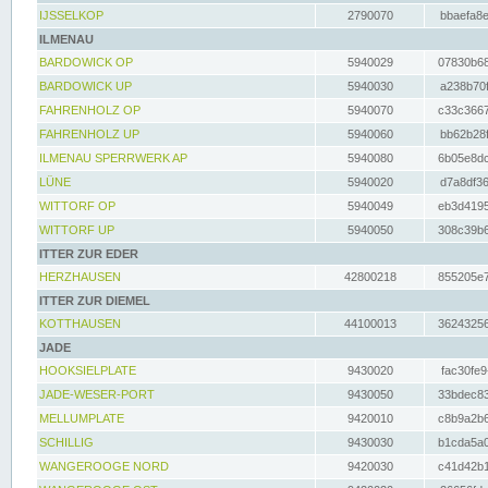
IJSSELKOP
2790070
bbaefa8e
ILMENAU
BARDOWICK OP
5940029
07830b68
BARDOWICK UP
5940030
a238b70f
FAHRENHOLZ OP
5940070
c33c3667
FAHRENHOLZ UP
5940060
bb62b28f
ILMENAU SPERRWERK AP
5940080
6b05e8dc
LÜNE
5940020
d7a8df36
WITTORF OP
5940049
eb3d4195
WITTORF UP
5940050
308c39b6
ITTER ZUR EDER
HERZHAUSEN
42800218
855205e7
ITTER ZUR DIEMEL
KOTTHAUSEN
44100013
36243256
JADE
HOOKSIELPLATE
9430020
fac30fe9
JADE-WESER-PORT
9430050
33bdec83
MELLUMPLATE
9420010
c8b9a2b6
SCHILLIG
9430030
b1cda5a0
WANGEROOGE NORD
9420030
c41d42b1