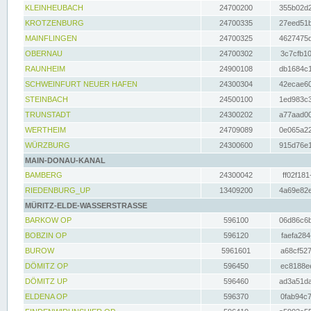
KLEINHEUBACH
24700200
355b02d2
KROTZENBURG
24700335
27eed51b
MAINFLINGEN
24700325
4627475d
OBERNAU
24700302
3c7cfb10
RAUNHEIM
24900108
db1684c1
SCHWEINFURT NEUER HAFEN
24300304
42ecae60
STEINBACH
24500100
1ed983c3
TRUNSTADT
24300202
a77aad00
WERTHEIM
24709089
0e065a22
WÜRZBURG
24300600
915d76e1
MAIN-DONAU-KANAL
BAMBERG
24300042
ff02f181
RIEDENBURG_UP
13409200
4a69e82e
MÜRITZ-ELDE-WASSERSTRASSE
BARKOW OP
596100
06d86c6b
BOBZIN OP
596120
faefa284
BUROW
5961601
a68cf527
DÖMITZ OP
596450
ec8188ee
DÖMITZ UP
596460
ad3a51da
ELDENA OP
596370
0fab94c7