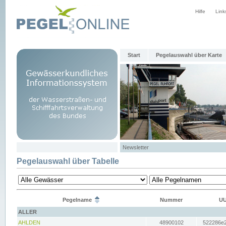
Hilfe
Link
Start
Pegelauswahl über Karte
Newsletter
Pegelauswahl über Tabelle
Pegelname
Nummer
UU
ALLER
AHLDEN
48900102
522286e2