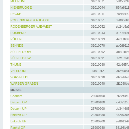
MEHRUM
31010071
be05603a
NIENBRÜGGE
31010044
864a8111
RECKE
31010011
7af19499
RODENBERGER AUE-OST
31010051
6288de60
RODENBERGER AUE-WEST
31010052
eb24b5a3
RUSBEND
31010043
c1f06401
RÜHEN
31010093
4ed5f6da
SEHNDE
31010070
ab0d9117
SÜLFELD OW
31010092
a8604e8f
SÜLFELD UW
31010091
892183d6
THUNE
31010080
42b865fb
VELSDORF
3101012
36f80081
VORSFELDE
31010090
dbb2bb9f
WARBER GRABEN
31010040
2f1080ba
MOSEL
Cochem
26900400
768df4e9
Detzem OP
26700180
c40912fd
Detzem UP
26700200
dc344605
Enkirch OP
26700880
87207dcd
Enkirch UP
26700900
ee861944
Fankel OP
26900280
68198b48