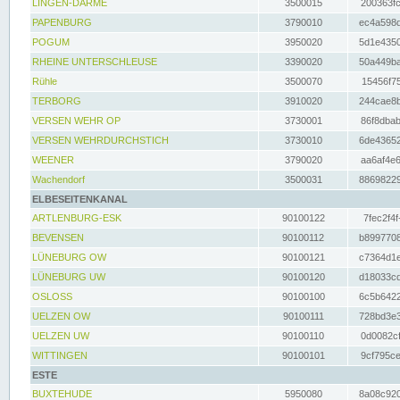
LINGEN-DARME
3500015
200363fc
PAPENBURG
3790010
ec4a598d
POGUM
3950020
5d1e4350
RHEINE UNTERSCHLEUSE
3390020
50a449ba
Rühle
3500070
15456f75
TERBORG
3910020
244cae8b
VERSEN WEHR OP
3730001
86f8dbab
VERSEN WEHRDURCHSTICH
3730010
6de43652
WEENER
3790020
aa6af4e6
Wachendorf
3500031
88698229
ELBESEITENKANAL
ARTLENBURG-ESK
90100122
7fec2f4f
BEVENSEN
90100112
b8997708
LÜNEBURG OW
90100121
c7364d1e
LÜNEBURG UW
90100120
d18033cd
OSLOSS
90100100
6c5b6422
UELZEN OW
90100111
728bd3e3
UELZEN UW
90100110
0d0082cf
WITTINGEN
90100101
9cf795ce
ESTE
BUXTEHUDE
5950080
8a08c920