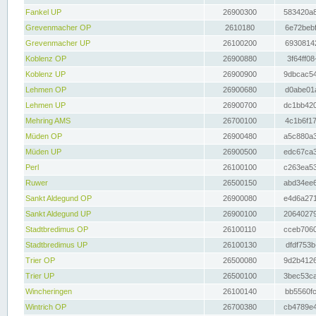
Fankel UP
26900300
583420a8
Grevenmacher OP
2610180
6e72bebf
Grevenmacher UP
26100200
69308142
Koblenz OP
26900880
3f64ff08
Koblenz UP
26900900
9dbcac54
Lehmen OP
26900680
d0abe01a
Lehmen UP
26900700
dc1bb420
Mehring AMS
26700100
4c1b6f17
Müden OP
26900480
a5c880a3
Müden UP
26900500
edc67ca3
Perl
26100100
c263ea53
Ruwer
26500150
abd34ee6
Sankt Aldegund OP
26900080
e4d6a271
Sankt Aldegund UP
26900100
20640279
Stadtbredimus OP
26100110
cceb7060
Stadtbredimus UP
26100130
dfdf753b
Trier OP
26500080
9d2b4126
Trier UP
26500100
3bec53ca
Wincheringen
26100140
bb5560fc
Wintrich OP
26700380
cb4789e4