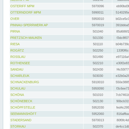
OSTERIFF MPM
5970096
eb90bd3f
OTTERNDORF MPM
5990011
5140295e
OVER
5950010
b02ce5c0
PINNAU-SPERRWERK AP
5970019
391bbba5
PIRNA
501040
85d686f1
PRETZSCH-MAUKEN
501330
f3dc8f07
RIESA
501110
b04b739d
ROGÄTZ
502250
133f0f6c
ROSSLAU
501490
e97116a4
ROTHENSEE
502210
e30f2e83
SANDAU
502430
f4c55f77
SCHARLEUK
503030
e32b0a28
SCHNACKENBURG
5910010
550e3885
SCHULAU
5950090
f3c6ee73
SCHÖNA
501010
7cb7461b
SCHÖNEBECK
502130
90bcb315
SCHÖPFSTELLE
5952030
fed4c295
SEEMANNSHÖFT
5952060
816affba
STADERSAND
5970013
80f0fc4d
STORKAU
502370
de4cc1db