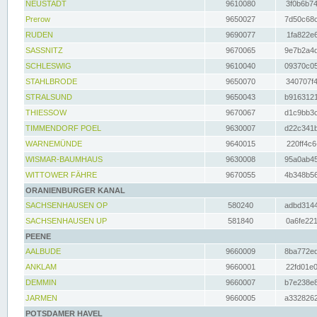
NEUSTADT
9610080
3f0b6b74
Prerow
9650027
7d50c68c
RUDEN
9690077
1fa822e6
SASSNITZ
9670065
9e7b2a4d
SCHLESWIG
9610040
09370c05
STAHLBRODE
9650070
340707f4
STRALSUND
9650043
b9163121
THIESSOW
9670067
d1c9bb3c
TIMMENDORF POEL
9630007
d22c341b
WARNEMÜNDE
9640015
220ff4c6
WISMAR-BAUMHAUS
9630008
95a0ab45
WITTOWER FÄHRE
9670055
4b348b56
ORANIENBURGER KANAL
SACHSENHAUSEN OP
580240
adbd3144
SACHSENHAUSEN UP
581840
0a6fe221
PEENE
AALBUDE
9660009
8ba772ed
ANKLAM
9660001
22fd01e0
DEMMIN
9660007
b7e238e8
JARMEN
9660005
a3328262
POTSDAMER HAVEL