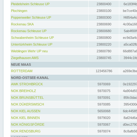
Pleidelsheim Schleuse UP
23800400
6e183f4b
Plochingen
23800100
be7ce40e
Poppenweiler Schleuse UP
23800300
f4854a4c
Rockenau SKA
23800690
4c00a166
Rockenau Schleuse UP
23800680
5ab4f00f
Schwabenheim Schleuse UP
23800800
ec9d3a4d
Untertürkheim Schleuse UP
23800220
a5ca02fb
Wieblingen Wehr UP neu
23800780
66d887a6
Ziegelhausen AMS
23800745
3944c1fd
NEUE MAAS
ROTTERDAM
123456786
a269e3be
NORD-OSTSEE-KANAL
AWK STROHBRÜCK
5970069
0e192297
NOK BREIHOLZ
5970075
4a904d59
NOK BRUNSBÜTTEL
5970091
85fc0dac
NOK DÜKERSWISCH
5970085
3954300d
NOK KIEL AUSSEN
5650068
6dc44585
NOK KIEL BINNEN
5979020
8af24d6a
NOK KÖNIGSFÖRDE
5970067
d0ec2790
NOK RENDSBURG
5970074
8c8afb56