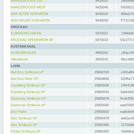
WANGEROOGE OST
9420020
26656fda
WANGEROOGE WEST
9420040
70039212
WHV ALTER VORHAFEN
9440020
f85bd17b
WHV NEUER VORHAFEN
9440030
f77317d9
KRÜCKAU
ELMSHORN HAFEN
5970022
136febf6
KRÜCKAU-SPERRWERK BP
5970023
53c277c3
KÜSTENKANAL
HUNDSMÜHLEN
4960020
cf6ac249
Hilkenbrook
3800010
58ccd6f0
LAHN
Bad Ems Schleuse UP
25800700
c005afb9
Bad Ems Wehr OP
25800690
f2295e77
Cramberg Schleuse OP
25800538
24fe419b
Cramberg Schleuse UP
25800540
3abb36d1
Dausenau Schleuse OP
25800678
9ceb358c
Dausenau Schleuse UP
25800680
eae91991
Diez Hafen
25800500
eadedeb6
Diez Schleuse OP
25800478
ea62ec5f
Diez Schleuse UP
25800480
31750a0f
Fürfurt Schleuse UP
25800300
34af0fca