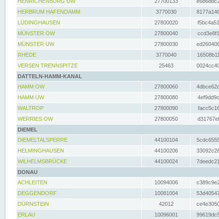
HENRICHENBURG UW
27700133
e6b68bc2
HERBRUM HAFENDAMM
3770030
8177a148
LÜDINGHAUSEN
27800020
f5bc4a51
MÜNSTER OW
27800040
ccd3e8f1
MÜNSTER UW
27800030
ed260406
RHEDE
3770040
16508b11
VERSEN TRENNSPITZE
25463
0024cc40
DATTELN-HAMM-KANAL
HAMM OW
27800060
4dbce62d
HAMM UW
27800080
4ef9dd9c
WALTROP
27800090
facc5c16
WERRIES OW
27800050
d31767ef
DIEMEL
DIEMELTALSPERRE
44100104
5cdc6555
HELMINGHAUSEN
44100206
33092c28
WILHELMSBRÜCKE
44100024
7deedc21
DONAU
ACHLEITEN
10094006
c389c9e2
DEGGENDORF
10081004
53d40547
DÜRNSTEIN
42012
ce4e3050
ERLAU
10096001
99619dc5