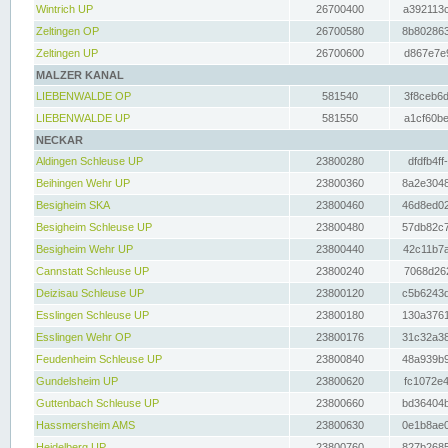
Wintrich UP
26700400
a392113c
Zeltingen OP
26700580
8b802863
Zeltingen UP
26700600
d867e7e9
MALZER KANAL
LIEBENWALDE OP
581540
3f8ceb6d
LIEBENWALDE UP
581550
a1cf60be
NECKAR
Aldingen Schleuse UP
23800280
dfdfb4ff
Beihingen Wehr UP
23800360
8a2e3048
Besigheim SKA
23800460
46d8ed02
Besigheim Schleuse UP
23800480
57db82c7
Besigheim Wehr UP
23800440
42c11b7a
Cannstatt Schleuse UP
23800240
7068d262
Deizisau Schleuse UP
23800120
c5b6243d
Esslingen Schleuse UP
23800180
130a3761
Esslingen Wehr OP
23800176
31c32a38
Feudenheim Schleuse UP
23800840
48a939b9
Gundelsheim UP
23800620
fc1072e4
Guttenbach Schleuse UP
23800660
bd36404b
Hassmersheim AMS
23800630
0e1b8ae0
Heidelberg UP
23800760
827b2685