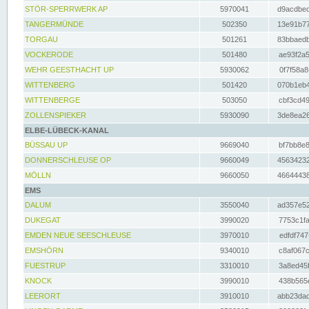
STÖR-SPERRWERK AP
5970041
d9acdbec
TANGERMÜNDE
502350
13e91b77
TORGAU
501261
83bbaedb
VOCKERODE
501480
ae93f2a5
WEHR GEESTHACHT UP
5930062
0f7f58a8
WITTENBERG
501420
070b1eb4
WITTENBERGE
503050
cbf3cd49
ZOLLENSPIEKER
5930090
3de8ea26
ELBE-LÜBECK-KANAL
BÜSSAU UP
9669040
bf7bb8e8
DONNERSCHLEUSE OP
9660049
45634232
MÖLLN
9660050
46644438
EMS
DALUM
3550040
ad357e52
DUKEGAT
3990020
7753c1fa
EMDEN NEUE SEESCHLEUSE
3970010
edfdf747
EMSHÖRN
9340010
c8af067c
FUESTRUP
3310010
3a8ed45f
KNOCK
3990010
438b565e
LEERORT
3910010
abb23dad