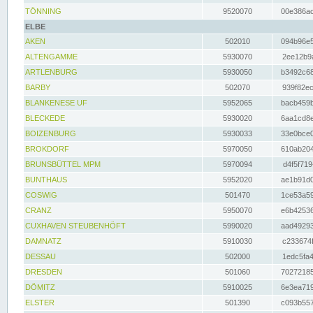
TÖNNING
9520070
00e386ac
ELBE
AKEN
502010
094b96e5
ALTENGAMME
5930070
2ee12b9a
ARTLENBURG
5930050
b3492c68
BARBY
502070
939f82ec
BLANKENESE UF
5952065
bacb459b
BLECKEDE
5930020
6aa1cd8e
BOIZENBURG
5930033
33e0bce0
BROKDORF
5970050
610ab204
BRUNSBÜTTEL MPM
5970094
d4f5f719
BUNTHAUS
5952020
ae1b91d0
COSWIG
501470
1ce53a59
CRANZ
5950070
e6b42536
CUXHAVEN STEUBENHÖFT
5990020
aad49293
DAMNATZ
5910030
c233674f
DESSAU
502000
1edc5fa4
DRESDEN
501060
70272185
DÖMITZ
5910025
6e3ea719
ELSTER
501390
c093b557