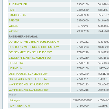
RHEINWEILER
23300130
06b978dd
RUST
23300580
5389b878
SANKT GOAR
25700300
550eb7e9
SPEYER
23700600
2cb8ae5b
WESEL
2770040
f33c3cc9
WORMS
23900200
844a620f
RHEIN-HERNE-KANAL
DUISBURG-MEIDERICH SCHLEUSE OW
27700262
f18e81da
DUISBURG-MEIDERICH SCHLEUSE UW
27700273
48780245
GELSENKIRCHEN SCHLEUSE OW
27700229
5b9f8134
GELSENKIRCHEN SCHLEUSE UW
27700230
427318d0
HERNE OW
27700150
ac6c4362
HERNE UW
27700160
b9975ea1
OBERHAUSEN SCHLEUSE OW
27700240
e251f943
OBERHAUSEN SCHLEUSE UW
27700251
12f63015
WANNE EICKEL SCHLEUSE OW
27700193
05ca0e33
WANNE EICKEL SCHLEUSE UW
27700218
23045f8b
RUHR
Hattingen
2769510000100
c0594fb5
RUHRWEHR OW
27600090
12a3037f