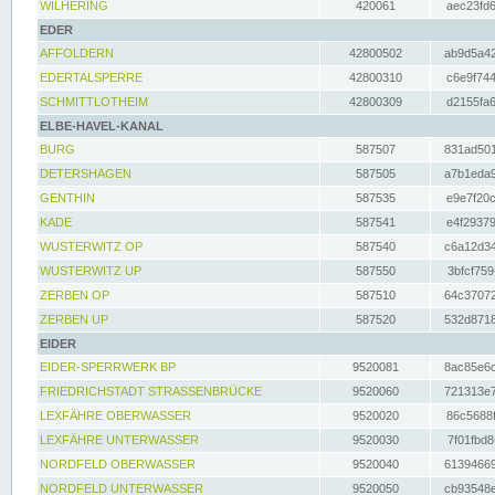
WILHERING
420061
aec23fd6
EDER
AFFOLDERN
42800502
ab9d5a42
EDERTALSPERRE
42800310
c6e9f744
SCHMITTLOTHEIM
42800309
d2155fa6
ELBE-HAVEL-KANAL
BURG
587507
831ad501
DETERSHAGEN
587505
a7b1eda9
GENTHIN
587535
e9e7f20c
KADE
587541
e4f29379
WUSTERWITZ OP
587540
c6a12d34
WUSTERWITZ UP
587550
3bfcf759
ZERBEN OP
587510
64c37072
ZERBEN UP
587520
532d8718
EIDER
EIDER-SPERRWERK BP
9520081
8ac85e6c
FRIEDRICHSTADT STRASSENBRÜCKE
9520060
721313e7
LEXFÄHRE OBERWASSER
9520020
86c5688f
LEXFÄHRE UNTERWASSER
9520030
7f01fbd8
NORDFELD OBERWASSER
9520040
61394669
NORDFELD UNTERWASSER
9520050
cb93548e