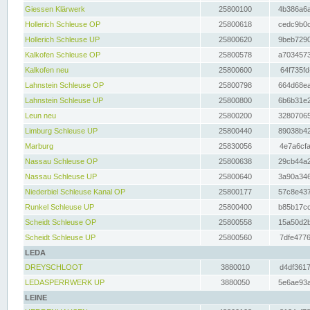
Giessen Klärwerk
25800100
4b386a6a
Hollerich Schleuse OP
25800618
cedc9b0c
Hollerich Schleuse UP
25800620
9beb7290
Kalkofen Schleuse OP
25800578
a7034573
Kalkofen neu
25800600
64f735fd
Lahnstein Schleuse OP
25800798
664d68ea
Lahnstein Schleuse UP
25800800
6b6b31e2
Leun neu
25800200
32807065
Limburg Schleuse UP
25800440
89038b42
Marburg
25830056
4e7a6cfa
Nassau Schleuse OP
25800638
29cb44a2
Nassau Schleuse UP
25800640
3a90a346
Niederbiel Schleuse Kanal OP
25800177
57c8e437
Runkel Schleuse UP
25800400
b85b17cc
Scheidt Schleuse OP
25800558
15a50d2b
Scheidt Schleuse UP
25800560
7dfe4776
LEDA
DREYSCHLOOT
3880010
d4df3617
LEDASPERRWERK UP
3880050
5e6ae93a
LEINE