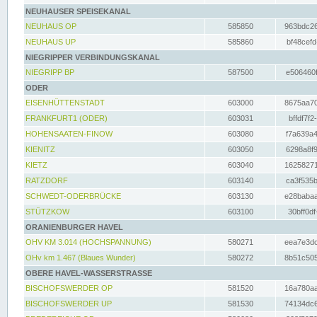
NEUHAUSER SPEISEKANAL
NEUHAUS OP
585850
963bdc26
NEUHAUS UP
585860
bf48cefd
NIEGRIPPER VERBINDUNGSKANAL
NIEGRIPP BP
587500
e506460f
ODER
EISENHÜTTENSTADT
603000
8675aa70
FRANKFURT1 (ODER)
603031
bffdf7f2
HOHENSAATEN-FINOW
603080
f7a639a4
KIENITZ
603050
6298a8f9
KIETZ
603040
16258271
RATZDORF
603140
ca3f535b
SCHWEDT-ODERBRÜCKE
603130
e28babaa
STÜTZKOW
603100
30bff0df
ORANIENBURGER HAVEL
OHV KM 3.014 (HOCHSPANNUNG)
580271
eea7e3dc
OHv km 1.467 (Blaues Wunder)
580272
8b51c505
OBERE HAVEL-WASSERSTRASSE
BISCHOFSWERDER OP
581520
16a780aa
BISCHOFSWERDER UP
581530
74134dc6