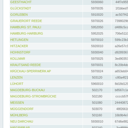
GEESTHACHT
5930060
44f7e955
GLÜCKSTADT
5970035
1f1bbed7
GORLEBEN
5910020
ac507f42
GRAUERORT REEDE
5970026
7398029b
HAMBURG ST. PAULI
5952050
d488c5cc
HAMBURG-HARBURG
5952025
706e5110
HETLINGEN
5970010
599c23b1
HITZACKER
5920010
a26e57c9
HOHNSTORF
5930040
d9289367
KOLLMAR
5970025
3ed90357
KRAUTSAND REEDE
5970031
8c20b4dc
KRÜCKAU-SPERRWERK AP
5970024
a653eb04
LENZEN
503120
c80a4f21
LÜHORT
5960010
8d18d129
MAGDEBURG-BUCKAU
502170
b8567c1e
MAGDEBURG-STROMBRÜCKE
502180
ccccb57f
MEISSEN
501080
24440872
MÜGGENDORF
503070
48f2661f
MÜHLBERG
501160
16b9b4e7
NEU DARCHAU
5930010
67d6e882
NIEGRIPP AP
502240
3adf88fd