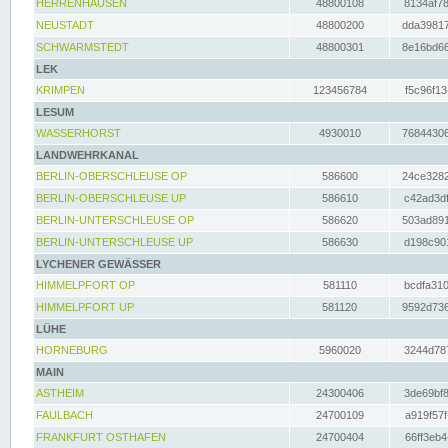
HERRENHAUSEN
48800108
8134af78
NEUSTADT
48800200
dda39817
SCHWARMSTEDT
48800301
8e16bd66
LEK
KRIMPEN
123456784
f5c96f13
LESUM
WASSERHORST
4930010
76844306
LANDWEHRKANAL
BERLIN-OBERSCHLEUSE OP
586600
24ce3282
BERLIN-OBERSCHLEUSE UP
586610
c42ad3df
BERLIN-UNTERSCHLEUSE OP
586620
503ad891
BERLIN-UNTERSCHLEUSE UP
586630
d198c901
LYCHENER GEWÄSSER
HIMMELPFORT OP
581110
bcdfa310
HIMMELPFORT UP
581120
9592d736
LÜHE
HORNEBURG
5960020
3244d787
MAIN
ASTHEIM
24300406
3de69bf8
FAULBACH
24700109
a919f57f
FRANKFURT OSTHAFEN
24700404
66ff3eb4