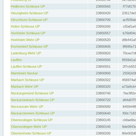
Heilbronn Schleuse UP
23800560
f77df170
Hessigheim Schleuse UP
23800420
23517de9
Hirschhorn Schleuse UP
23800700
acf505dd
Hofen Schleuse UP
23800260
cf2af1a4
Horkheim Schleuse UP
23800557
b76bf04c
Horkheim Wehr UP
23800520
d9b441a5
Kochendorf Schleuse UP
23800600
8f695e71
Ladenburg Wehr UP
23800820
70cee7df
Lauffen
23800500
8559d1a0
Lauffen Schleuse UP
23800501
2f7cb553
Mannheim Neckar
23800900
25582d3f
Marbach Schleuse UP
23800322
456974a8
Marbach Wehr UP
23800320
a73a9cb4
Neckargemünd Schleuse UP
23800740
7be3ff2e
Neckarsteinach Schleuse UP
23800720
d64d07f7
Neckarsulm Wehr UP
23800580
845944f8
Neckarzimmern Schleuse UP
23800640
f00c7183
Oberesslingen Schleuse UP
23800145
cbfae6bc
Oberesslingen Wehr UP
23800140
9de0843a
Obertürkheim Schleuse UP
23800200
80e002d8