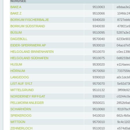
NORDSEE
BAKE A
9510063
e8daa3e2
BAKE Z
9510066
104fdc24
BORKUM FISCHERBALJE
9340020
8727ebfd
BORKUM SÜDSTRAND
9340030
478f21e9
BÜSUM
9510095
5287a3e1
DAGEBÜLL
9570040
6233e901
EIDER-SPERRWERK AP
9530010
04acd7e5
HELGOLAND BINNENHAFEN
9510070
c0ec139b
HELGOLAND SÜDHAFEN
9510075
0d8233b8
HUSUM
9530020
e114aeec
HÖRNUM
9570050
733755fd
LANGEOOG
9390010
a0c1dcb6
LIST AUF SYLT
9570070
5e92d73f
MITTELGRUND
9510132
3ff99b92
NORDERNEY RIFFGAT
9360010
c0244c0e
PELLWORM ANLEGER
9550021
2852b9ab
SCHARHÖRN
9510060
f0197bcf
SPIEKEROOG
9410010
662c4b5e
WITTDÜN
9570010
9c4c11f2
ZEHNERLOCH
9510010
e574d0af