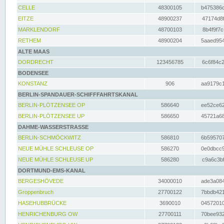
CELLE
48300105
b475386c
EITZE
48900237
47174d8f
MARKLENDORF
48700103
8b4f9f7c
RETHEM
48900204
5aaed954
ALTE MAAS
DORDRECHT
123456785
6c6f84c2
BODENSEE
KONSTANZ
906
aa9179c1
BERLIN-SPANDAUER-SCHIFFFAHRTSKANAL
BERLIN-PLÖTZENSEE OP
586640
ee52ce62
BERLIN-PLÖTZENSEE UP
586650
45721a68
DAHME-WASSERSTRASSE
BERLIN-SCHMÖCKWITZ
586810
6b595707
NEUE MÜHLE SCHLEUSE OP
586270
0e0dbcc9
NEUE MÜHLE SCHLEUSE UP
586280
c9a6c3bf
DORTMUND-EMS-KANAL
BERGESHÖVEDE
34000010
ade3a084
Groppenbruch
27700122
7bbdb421
HASEHUBBRÜCKE
3690010
04572010
HENRICHENBURG OW
27700111
70bee932