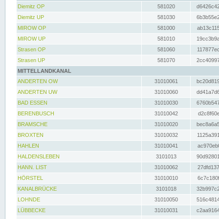
Diemitz OP
581020
d6426c42
Diemitz UP
581030
6b3b55e2
MIROW OP
581000
ab13c115
MIROW UP
581010
19cc3b9a
Strasen OP
581060
117877ec
Strasen UP
581070
2cc40997
MITTELLANDKANAL
ANDERTEN OW
31010061
bc20d819
ANDERTEN UW
31010060
dd41a7d6
BAD ESSEN
31010030
6760b547
BERENBUSCH
31010042
d2c8f60e
BRAMSCHE
31010020
bec8a6a5
BROXTEN
31010032
1125a391
HAHLEN
31010041
ac970eb0
HALDENSLEBEN
3101013
90d92801
HANN. LIST
31010062
27dfd137
HÖRSTEL
31010010
6c7c180f
KANALBRÜCKE
3101018
32b997c2
LOHNDE
31010050
516c4814
LÜBBECKE
31010031
c2aa9164