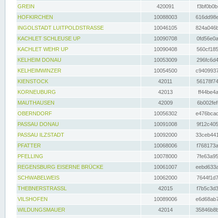
GREIN
420091
f3bf0b0b
HOFKIRCHEN
10088003
616dd98e
INGOLSTADT LUITPOLDSTRASSE
10046105
824a046b
KACHLET SCHLEUSE UP
10090708
0fd56e0a
KACHLET WEHR UP
10090408
560cf185
KELHEIM DONAU
10053009
296fc6d4
KELHEIMWINZER
10054500
c9409937
KIENSTOCK
42011
56178f74
KORNEUBURG
42013
ff44be4a
MAUTHAUSEN
42009
6b002fef
OBERNDORF
10056302
e476bcad
PASSAU DONAU
10091008
9f12c405
PASSAU ILZSTADT
10092000
33ceb441
PFATTER
10068006
f768173a
PFELLING
10078000
7fe63a95
REGENSBURG EISERNE BRÜCKE
10061007
eebd633a
SCHWABELWEIS
10062000
7644f1d7
THEBNERSTRASSL
42015
f7b5c3d3
VILSHOFEN
10089006
e6d68ab7
WILDUNGSMAUER
42014
35846b8b