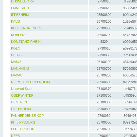
DÜSSELDORF
2750010
8f7e5f92
EMMERICH
2790020
9598e4cb
IFFEZHEIM
23500600
b02be240
KAUB
25700100
1d26e504
KEHL-KRONENHOF
23300900
23af9b02
KOBLENZ
25900700
4c7d796a
KONSTANZ-RHEIN
3329
e020e651
KÖLN
2730010
a6ee8177
LOBITH
2790050
efe13a3d
MAINZ
25100100
a37a9aa3
MANNHEIM
23700700
57090802
MAXAU
23700200
b6c6d5c8
NIERSTEIN-OPPENHEIM
23900600
d28e7ed1
Neuwied Stadt
27100370
dc407f1e
OBERWINTER
27100700
b45359df
OESTRICH
25100300
665be0fe
OTTENHEIM
23300800
787e5d63
PANNERDENSE KOP
2790060
3046493f
PHILIPPSBURG
23700500
88e972e1
PLITTERSDORF
23500700
6b774802
REES
2790010
2f025389