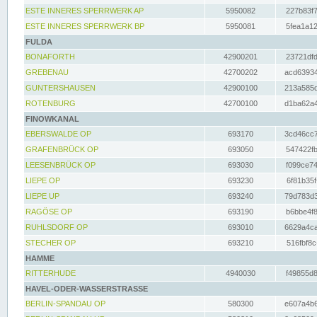
ESTE INNERES SPERRWERK AP
5950082
227b83f7
ESTE INNERES SPERRWERK BP
5950081
5fea1a12
FULDA
BONAFORTH
42900201
23721dfd
GREBENAU
42700202
acd63934
GUNTERSHAUSEN
42900100
213a585d
ROTENBURG
42700100
d1ba62a4
FINOWKANAL
EBERSWALDE OP
693170
3cd46cc7
GRAFENBRÜCK OP
693050
547422fb
LEESENBRÜCK OP
693030
f099ce74
LIEPE OP
693230
6f81b35f
LIEPE UP
693240
79d783d3
RAGÖSE OP
693190
b6bbe4f8
RUHLSDORF OP
693010
6629a4ca
STECHER OP
693210
516fbf8c
HAMME
RITTERHUDE
4940030
f49855d8
HAVEL-ODER-WASSERSTRASSE
BERLIN-SPANDAU OP
580300
e607a4b6