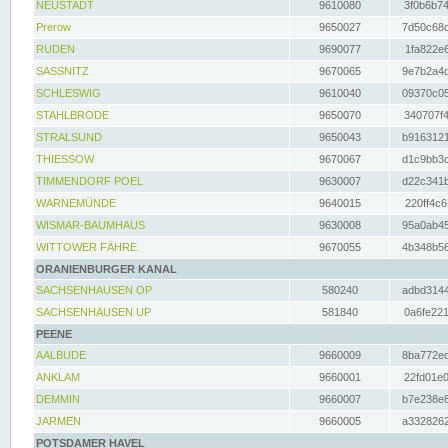
NEUSTADT
9610080
3f0b6b74
Prerow
9650027
7d50c68c
RUDEN
9690077
1fa822e6
SASSNITZ
9670065
9e7b2a4d
SCHLESWIG
9610040
09370c05
STAHLBRODE
9650070
340707f4
STRALSUND
9650043
b9163121
THIESSOW
9670067
d1c9bb3c
TIMMENDORF POEL
9630007
d22c341b
WARNEMÜNDE
9640015
220ff4c6
WISMAR-BAUMHAUS
9630008
95a0ab45
WITTOWER FÄHRE
9670055
4b348b56
ORANIENBURGER KANAL
SACHSENHAUSEN OP
580240
adbd3144
SACHSENHAUSEN UP
581840
0a6fe221
PEENE
AALBUDE
9660009
8ba772ed
ANKLAM
9660001
22fd01e0
DEMMIN
9660007
b7e238e8
JARMEN
9660005
a3328262
POTSDAMER HAVEL