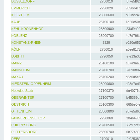
DÜSSELDORF
2750010
8f7e5f92
EMMERICH
2790020
9598e4cb
IFFEZHEIM
23500600
b02be240
KAUB
25700100
1d26e504
KEHL-KRONENHOF
23300900
23af9b02
KOBLENZ
25900700
4c7d796a
KONSTANZ-RHEIN
3329
e020e651
KÖLN
2730010
a6ee8177
LOBITH
2790050
efe13a3d
MAINZ
25100100
a37a9aa3
MANNHEIM
23700700
57090802
MAXAU
23700200
b6c6d5c8
NIERSTEIN-OPPENHEIM
23900600
d28e7ed1
Neuwied Stadt
27100370
dc407f1e
OBERWINTER
27100700
b45359df
OESTRICH
25100300
665be0fe
OTTENHEIM
23300800
787e5d63
PANNERDENSE KOP
2790060
3046493f
PHILIPPSBURG
23700500
88e972e1
PLITTERSDORF
23500700
6b774802
REES
2790010
2f025389