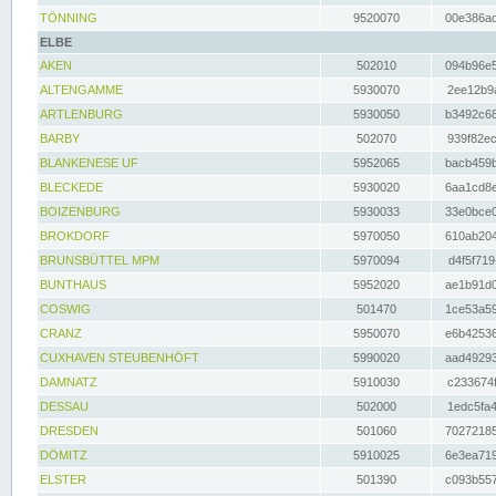
TÖNNING
9520070
00e386ac
ELBE
AKEN
502010
094b96e5
ALTENGAMME
5930070
2ee12b9a
ARTLENBURG
5930050
b3492c68
BARBY
502070
939f82ec
BLANKENESE UF
5952065
bacb459b
BLECKEDE
5930020
6aa1cd8e
BOIZENBURG
5930033
33e0bce0
BROKDORF
5970050
610ab204
BRUNSBÜTTEL MPM
5970094
d4f5f719
BUNTHAUS
5952020
ae1b91d0
COSWIG
501470
1ce53a59
CRANZ
5950070
e6b42536
CUXHAVEN STEUBENHÖFT
5990020
aad49293
DAMNATZ
5910030
c233674f
DESSAU
502000
1edc5fa4
DRESDEN
501060
70272185
DÖMITZ
5910025
6e3ea719
ELSTER
501390
c093b557