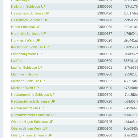
Heilbronn Schleuse UP
23800560
f77df170
Hessigheim Schleuse UP
23800420
23517de9
Hirschhorn Schleuse UP
23800700
acf505dd
Hofen Schleuse UP
23800260
cf2af1a4
Horkheim Schleuse UP
23800557
b76bf04c
Horkheim Wehr UP
23800520
d9b441a5
Kochendorf Schleuse UP
23800600
8f695e71
Ladenburg Wehr UP
23800820
70cee7df
Lauffen
23800500
8559d1a0
Lauffen Schleuse UP
23800501
2f7cb553
Mannheim Neckar
23800900
25582d3f
Marbach Schleuse UP
23800322
456974a8
Marbach Wehr UP
23800320
a73a9cb4
Neckargemünd Schleuse UP
23800740
7be3ff2e
Neckarsteinach Schleuse UP
23800720
d64d07f7
Neckarsulm Wehr UP
23800580
845944f8
Neckarzimmern Schleuse UP
23800640
f00c7183
Oberesslingen Schleuse UP
23800145
cbfae6bc
Oberesslingen Wehr UP
23800140
9de0843a
Obertürkheim Schleuse UP
23800200
80e002d8