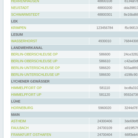
HERRENHAUSEN
48800108
8134af78
NEUSTADT
48800200
dda39817
SCHWARMSTEDT
48800301
8e16bd66
LEK
KRIMPEN
123456784
f5c96f13
LESUM
WASSERHORST
4930010
76844306
LANDWEHRKANAL
BERLIN-OBERSCHLEUSE OP
586600
24ce3282
BERLIN-OBERSCHLEUSE UP
586610
c42ad3df
BERLIN-UNTERSCHLEUSE OP
586620
503ad891
BERLIN-UNTERSCHLEUSE UP
586630
d198c901
LYCHENER GEWÄSSER
HIMMELPFORT OP
581110
bcdfa310
HIMMELPFORT UP
581120
9592d736
LÜHE
HORNEBURG
5960020
3244d787
MAIN
ASTHEIM
24300406
3de69bf8
FAULBACH
24700109
a919f57f
FRANKFURT OSTHAFEN
24700404
66ff3eb4