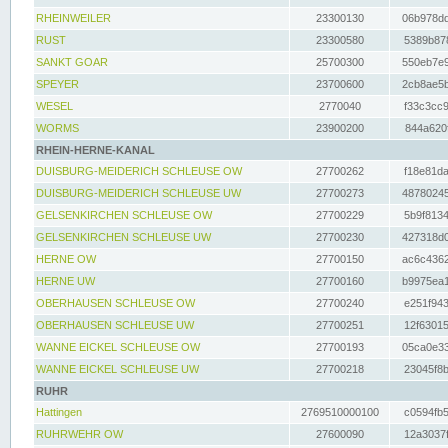
RHEINWEILER
23300130
06b978dd
RUST
23300580
5389b878
SANKT GOAR
25700300
550eb7e9
SPEYER
23700600
2cb8ae5b
WESEL
2770040
f33c3cc9
WORMS
23900200
844a620f
RHEIN-HERNE-KANAL
DUISBURG-MEIDERICH SCHLEUSE OW
27700262
f18e81da
DUISBURG-MEIDERICH SCHLEUSE UW
27700273
48780245
GELSENKIRCHEN SCHLEUSE OW
27700229
5b9f8134
GELSENKIRCHEN SCHLEUSE UW
27700230
427318d0
HERNE OW
27700150
ac6c4362
HERNE UW
27700160
b9975ea1
OBERHAUSEN SCHLEUSE OW
27700240
e251f943
OBERHAUSEN SCHLEUSE UW
27700251
12f63015
WANNE EICKEL SCHLEUSE OW
27700193
05ca0e33
WANNE EICKEL SCHLEUSE UW
27700218
23045f8b
RUHR
Hattingen
2769510000100
c0594fb5
RUHRWEHR OW
27600090
12a3037f