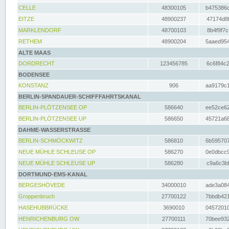
CELLE
48300105
b475386c
EITZE
48900237
47174d8f
MARKLENDORF
48700103
8b4f9f7c
RETHEM
48900204
5aaed954
ALTE MAAS
DORDRECHT
123456785
6c6f84c2
BODENSEE
KONSTANZ
906
aa9179c1
BERLIN-SPANDAUER-SCHIFFFAHRTSKANAL
BERLIN-PLÖTZENSEE OP
586640
ee52ce62
BERLIN-PLÖTZENSEE UP
586650
45721a68
DAHME-WASSERSTRASSE
BERLIN-SCHMÖCKWITZ
586810
6b595707
NEUE MÜHLE SCHLEUSE OP
586270
0e0dbcc9
NEUE MÜHLE SCHLEUSE UP
586280
c9a6c3bf
DORTMUND-EMS-KANAL
BERGESHÖVEDE
34000010
ade3a084
Groppenbruch
27700122
7bbdb421
HASEHUBBRÜCKE
3690010
04572010
HENRICHENBURG OW
27700111
70bee932