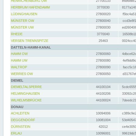
HENRICHENBURG UW
27700133
e6b68bc2
HERBRUM HAFENDAMM
3770030
8177a148
LÜDINGHAUSEN
27800020
f5bc4a51
MÜNSTER OW
27800040
ccd3e8f1
MÜNSTER UW
27800030
ed260406
RHEDE
3770040
16508b11
VERSEN TRENNSPITZE
25463
0024cc40
DATTELN-HAMM-KANAL
HAMM OW
27800060
4dbce62d
HAMM UW
27800080
4ef9dd9c
WALTROP
27800090
facc5c16
WERRIES OW
27800050
d31767ef
DIEMEL
DIEMELTALSPERRE
44100104
5cdc6555
HELMINGHAUSEN
44100206
33092c28
WILHELMSBRÜCKE
44100024
7deedc21
DONAU
ACHLEITEN
10094006
c389c9e2
DEGGENDORF
10081004
53d40547
DÜRNSTEIN
42012
ce4e3050
ERLAU
10096001
99619dc5