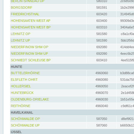
BERLIN-SPANDAU UP
580310
2c68509c
BORGSDORF
581591
1b2e2996
FRIEDRICHSTHAL
603420
314945d6
HOHENSAATEN WEST AP
603400
99309d3e
HOHENSAATEN WEST BP
603310
3404a6e5
LEHNITZ OP
581580
c8a1cf0a
LEHNITZ UP
581590
5bb1f56d
NIEDERFINOW SHW OP
692080
414dd4ee
NIEDERFINOW SHW UP
692090
4eec6b25
SCHWEDT SCHLEUSE BP
603410
4ee515f9
HUNTE
BUTTELERHÖRNE
4960060
b3d88ca6
ELSFLETH OHRT
4960080
531da758
HOLLERSIEL
4960050
2eacef2f
HUNTEBRÜCK
4960070
2e1d458b
OLDENBURG-DRIELAKE
4960030
1b51e55e
REITHÖRNE
4960040
c9df61c4
HAVELKANAL
SCHÖNWALDE OP
587050
d8ef9f21
SCHÖNWALDE UP
587060
b6650b13
IJSSEL