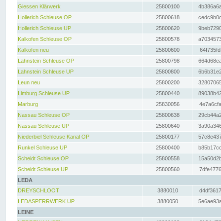
Giessen Klärwerk
25800100
4b386a6a
Hollerich Schleuse OP
25800618
cedc9b0c
Hollerich Schleuse UP
25800620
9beb7290
Kalkofen Schleuse OP
25800578
a7034573
Kalkofen neu
25800600
64f735fd
Lahnstein Schleuse OP
25800798
664d68ea
Lahnstein Schleuse UP
25800800
6b6b31e2
Leun neu
25800200
32807065
Limburg Schleuse UP
25800440
89038b42
Marburg
25830056
4e7a6cfa
Nassau Schleuse OP
25800638
29cb44a2
Nassau Schleuse UP
25800640
3a90a346
Niederbiel Schleuse Kanal OP
25800177
57c8e437
Runkel Schleuse UP
25800400
b85b17cc
Scheidt Schleuse OP
25800558
15a50d2b
Scheidt Schleuse UP
25800560
7dfe4776
LEDA
DREYSCHLOOT
3880010
d4df3617
LEDASPERRWERK UP
3880050
5e6ae93a
LEINE