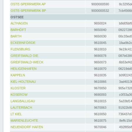
OSTE-SPERRWERK AP
9000000590
8c3295dc
OSTE-SPERRWERK BP
9000000532
7cb4566b
OSTSEE
ALTHAGEN
9650024
b8d05bf9
BARHÖFT
9650040
09227288
BARTH
9650030
00c33ed9
ECKERNFÖRDE
9610045
1faa9b2c
FLENSBURG
9610010
9e19c411
GREIFSWALD OIE
9690078
087b6386
GREIFSWALD-WIECK
9650073
6b53ef42
HEILIGENHAFEN
9610070
06219dd9
KAPPELN
9610035
b09f2243
KIEL-HOLTENAU
9610066
3ad4013f
KLOSTER
9670050
905e7328
KOSEROW
9690093
c0f33a36
LANGBALLIGAU
9610015
5a33bf14
LAUTERBACH
9670063
91922b9b
LT KIEL
9610050
736437d7
MARIENLEUCHTE
9610075
8effc15d
NEUENDORF HAFEN
9670046
492f85b8