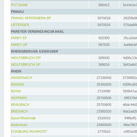
POTSDAM
580412
5e10e1e7
PINNAU
PINNAU-SPERRWERK BP
5970018
26259e8f
UETERSEN
5970016
575da86f
PAREYER VERBINDUNGSKANAL
PAREY EP
502300
25ca1bef
PAREY UP
587530
bafddcbf
RHEINSBERGER GEWÄSSER
WOLFSBRUCH OP
589000
4d00c13e
WOLFSBRUCH UP
589010
3d43a8d7
RHEIN
ANDERNACH
27100400
5735892a
BINGEN
25300200
0309cd61
BONN
2710080
593647aa
BOPPARD
25700500
2ff6379d
BRAUBACH
25700600
d6dc44d1
BREISACH
23300320
9da1ad2b
Basel-Rheinhalle
2310010
94f6eff1
Bodenheim
23900620
f6be7857
DUISBURG-RUHRORT
2770010
c0f51e35