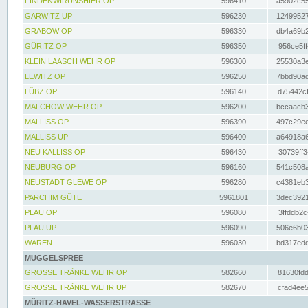
FINDENWIRUNSHIER OP
596410
a5902c55
GARWITZ UP
596230
12499527
GRABOW OP
596330
db4a69b2
GÜRITZ OP
596350
956ce5ff
KLEIN LAASCH WEHR OP
596300
25530a3e
LEWITZ OP
596250
7bbd90ad
LÜBZ OP
596140
d75442cf
MALCHOW WEHR OP
596200
bccaacb3
MALLISS OP
596390
497c29ee
MALLISS UP
596400
a64918a6
NEU KALLISS OP
596430
30739ff3
NEUBURG OP
596160
541c508a
NEUSTADT GLEWE OP
596280
c4381eb3
PARCHIM GÜTE
5961801
3dec3921
PLAU OP
596080
3ffddb2c
PLAU UP
596090
506e6b03
WAREN
596030
bd317edd
MÜGGELSPREE
GROSSE TRÄNKE WEHR OP
582660
81630fdd
GROSSE TRÄNKE WEHR UP
582670
cfad4ee5
MÜRITZ-HAVEL-WASSERSTRASSE