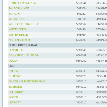
STÖR-SPERRWERK AP
5970041
d9acdbec
TANGERMÜNDE
502350
13e91b77
TORGAU
501261
83bbaedb
VOCKERODE
501480
ae93f2a5
WEHR GEESTHACHT UP
5930062
0f7f58a8
WITTENBERG
501420
070b1eb4
WITTENBERGE
503050
cbf3cd49
ZOLLENSPIEKER
5930090
3de8ea26
ELBE-LÜBECK-KANAL
BÜSSAU UP
9669040
bf7bb8e8
DONNERSCHLEUSE OP
9660049
45634232
MÖLLN
9660050
46644438
EMS
DALUM
3550040
ad357e52
DUKEGAT
3990020
7753c1fa
EMDEN NEUE SEESCHLEUSE
3970010
edfdf747
EMSHÖRN
9340010
c8af067c
FUESTRUP
3310010
3a8ed45f
KNOCK
3990010
438b565e
LEERORT
3910010
abb23dad