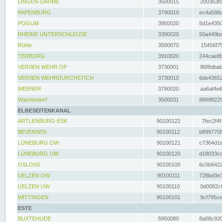
LINGEN-DARME
3500015
200363fc
PAPENBURG
3790010
ec4a598d
POGUM
3950020
5d1e4350
RHEINE UNTERSCHLEUSE
3390020
50a449ba
Rühle
3500070
15456f75
TERBORG
3910020
244cae8b
VERSEN WEHR OP
3730001
86f8dbab
VERSEN WEHRDURCHSTICH
3730010
6de43652
WEENER
3790020
aa6af4e6
Wachendorf
3500031
88698229
ELBESEITENKANAL
ARTLENBURG-ESK
90100122
7fec2f4f
BEVENSEN
90100112
b8997708
LÜNEBURG OW
90100121
c7364d1e
LÜNEBURG UW
90100120
d18033cd
OSLOSS
90100100
6c5b6422
UELZEN OW
90100111
728bd3e3
UELZEN UW
90100110
0d0082cf
WITTINGEN
90100101
9cf795ce
ESTE
BUXTEHUDE
5950080
8a08c920