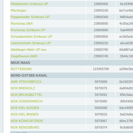
Pleidelsheim Schleuse UP
23800400
6e183f4b
Plochingen
23800100
be7ce40e
Poppenweiler Schleuse UP
23800300
f4854a4c
Rockenau SKA
23800690
4c00a166
Rockenau Schleuse UP
23800680
5ab4f00f
Schwabenheim Schleuse UP
23800800
ec9d3a4d
Untertürkheim Schleuse UP
23800220
a5ca02fb
Wieblingen Wehr UP neu
23800780
66d887a6
Ziegelhausen AMS
23800745
3944c1fd
NEUE MAAS
ROTTERDAM
123456786
a269e3be
NORD-OSTSEE-KANAL
AWK STROHBRÜCK
5970069
0e192297
NOK BREIHOLZ
5970075
4a904d59
NOK BRUNSBÜTTEL
5970091
85fc0dac
NOK DÜKERSWISCH
5970085
3954300d
NOK KIEL AUSSEN
5650068
6dc44585
NOK KIEL BINNEN
5979020
8af24d6a
NOK KÖNIGSFÖRDE
5970067
d0ec2790
NOK RENDSBURG
5970074
8c8afb56