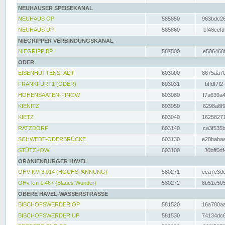
NEUHAUSER SPEISEKANAL
NEUHAUS OP
585850
963bdc26
NEUHAUS UP
585860
bf48cefd
NIEGRIPPER VERBINDUNGSKANAL
NIEGRIPP BP
587500
e506460f
ODER
EISENHÜTTENSTADT
603000
8675aa70
FRANKFURT1 (ODER)
603031
bffdf7f2
HOHENSAATEN-FINOW
603080
f7a639a4
KIENITZ
603050
6298a8f9
KIETZ
603040
16258271
RATZDORF
603140
ca3f535b
SCHWEDT-ODERBRÜCKE
603130
e28babaa
STÜTZKOW
603100
30bff0df
ORANIENBURGER HAVEL
OHV KM 3.014 (HOCHSPANNUNG)
580271
eea7e3dc
OHv km 1.467 (Blaues Wunder)
580272
8b51c505
OBERE HAVEL-WASSERSTRASSE
BISCHOFSWERDER OP
581520
16a780aa
BISCHOFSWERDER UP
581530
74134dc6