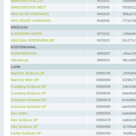
WANGEROOGE OST
9420020
26656fda
WANGEROOGE WEST
9420040
70039212
WHV ALTER VORHAFEN
9440020
f85bd17b
WHV NEUER VORHAFEN
9440030
f77317d9
KRÜCKAU
ELMSHORN HAFEN
5970022
136febf6
KRÜCKAU-SPERRWERK BP
5970023
53c277c3
KÜSTENKANAL
HUNDSMÜHLEN
4960020
cf6ac249
Hilkenbrook
3800010
58ccd6f0
LAHN
Bad Ems Schleuse UP
25800700
c005afb9
Bad Ems Wehr OP
25800690
f2295e77
Cramberg Schleuse OP
25800538
24fe419b
Cramberg Schleuse UP
25800540
3abb36d1
Dausenau Schleuse OP
25800678
9ceb358c
Dausenau Schleuse UP
25800680
eae91991
Diez Hafen
25800500
eadedeb6
Diez Schleuse OP
25800478
ea62ec5f
Diez Schleuse UP
25800480
31750a0f
Fürfurt Schleuse UP
25800300
34af0fca