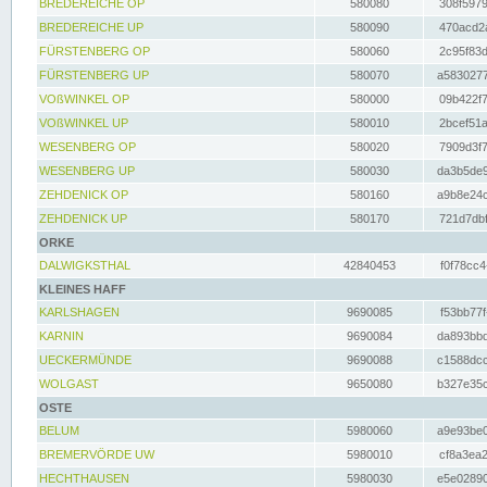
BREDEREICHE OP
580080
308f5979
BREDEREICHE UP
580090
470acd2a
FÜRSTENBERG OP
580060
2c95f83d
FÜRSTENBERG UP
580070
a5830277
VOßWINKEL OP
580000
09b422f7
VOßWINKEL UP
580010
2bcef51a
WESENBERG OP
580020
7909d3f7
WESENBERG UP
580030
da3b5de9
ZEHDENICK OP
580160
a9b8e24c
ZEHDENICK UP
580170
721d7dbf
ORKE
DALWIGKSTHAL
42840453
f0f78cc4
KLEINES HAFF
KARLSHAGEN
9690085
f53bb77f
KARNIN
9690084
da893bbd
UECKERMÜNDE
9690088
c1588dcc
WOLGAST
9650080
b327e35c
OSTE
BELUM
5980060
a9e93be0
BREMERVÖRDE UW
5980010
cf8a3ea2
HECHTHAUSEN
5980030
e5e02890