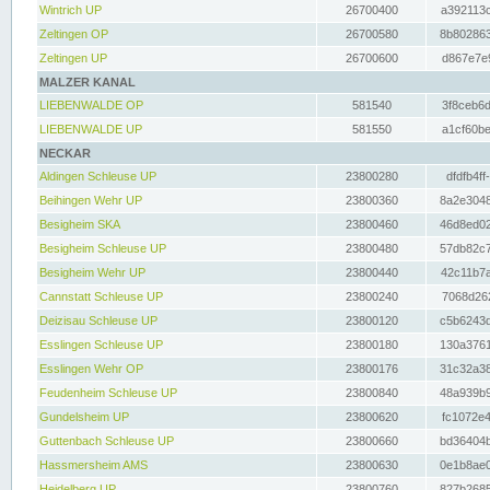
Wintrich UP
26700400
a392113c
Zeltingen OP
26700580
8b802863
Zeltingen UP
26700600
d867e7e9
MALZER KANAL
LIEBENWALDE OP
581540
3f8ceb6d
LIEBENWALDE UP
581550
a1cf60be
NECKAR
Aldingen Schleuse UP
23800280
dfdfb4ff
Beihingen Wehr UP
23800360
8a2e3048
Besigheim SKA
23800460
46d8ed02
Besigheim Schleuse UP
23800480
57db82c7
Besigheim Wehr UP
23800440
42c11b7a
Cannstatt Schleuse UP
23800240
7068d262
Deizisau Schleuse UP
23800120
c5b6243d
Esslingen Schleuse UP
23800180
130a3761
Esslingen Wehr OP
23800176
31c32a38
Feudenheim Schleuse UP
23800840
48a939b9
Gundelsheim UP
23800620
fc1072e4
Guttenbach Schleuse UP
23800660
bd36404b
Hassmersheim AMS
23800630
0e1b8ae0
Heidelberg UP
23800760
827b2685