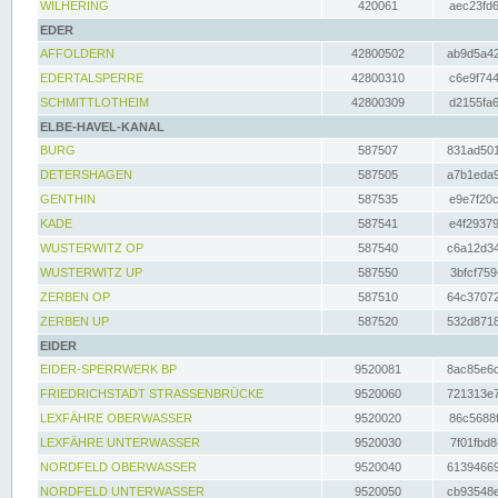
WILHERING
420061
aec23fd6
EDER
AFFOLDERN
42800502
ab9d5a42
EDERTALSPERRE
42800310
c6e9f744
SCHMITTLOTHEIM
42800309
d2155fa6
ELBE-HAVEL-KANAL
BURG
587507
831ad501
DETERSHAGEN
587505
a7b1eda9
GENTHIN
587535
e9e7f20c
KADE
587541
e4f29379
WUSTERWITZ OP
587540
c6a12d34
WUSTERWITZ UP
587550
3bfcf759
ZERBEN OP
587510
64c37072
ZERBEN UP
587520
532d8718
EIDER
EIDER-SPERRWERK BP
9520081
8ac85e6c
FRIEDRICHSTADT STRASSENBRÜCKE
9520060
721313e7
LEXFÄHRE OBERWASSER
9520020
86c5688f
LEXFÄHRE UNTERWASSER
9520030
7f01fbd8
NORDFELD OBERWASSER
9520040
61394669
NORDFELD UNTERWASSER
9520050
cb93548e