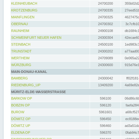
KLEINHEUBACH
24700200
355b02d2
KROTZENBURG
24700335
27eed51b
MAINFLINGEN
24700325
4627475d
OBERNAU
24700302
3c7cfb10
RAUNHEIM
24900108
db1684c1
SCHWEINFURT NEUER HAFEN
24300304
42ecae60
STEINBACH
24500100
1ed983c3
TRUNSTADT
24300202
a77aad00
WERTHEIM
24709089
0e065a22
WÜRZBURG
24300600
915d76e1
MAIN-DONAU-KANAL
BAMBERG
24300042
ff02f181
RIEDENBURG_UP
13409200
4a69e82e
MÜRITZ-ELDE-WASSERSTRASSE
BARKOW OP
596100
06d86c6b
BOBZIN OP
596120
faefa284
BUROW
5961601
a68cf527
DÖMITZ OP
596450
ec8188ee
DÖMITZ UP
596460
ad3a51da
ELDENA OP
596370
0fab94c7