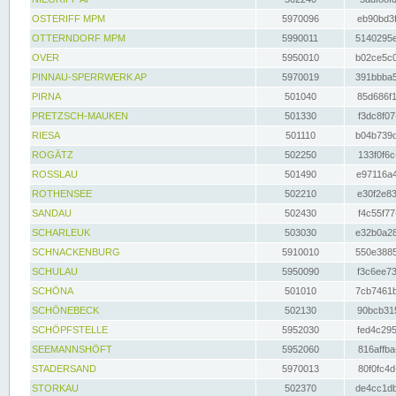
OSTERIFF MPM
5970096
eb90bd3f
OTTERNDORF MPM
5990011
5140295e
OVER
5950010
b02ce5c0
PINNAU-SPERRWERK AP
5970019
391bbba5
PIRNA
501040
85d686f1
PRETZSCH-MAUKEN
501330
f3dc8f07
RIESA
501110
b04b739d
ROGÄTZ
502250
133f0f6c
ROSSLAU
501490
e97116a4
ROTHENSEE
502210
e30f2e83
SANDAU
502430
f4c55f77
SCHARLEUK
503030
e32b0a28
SCHNACKENBURG
5910010
550e3885
SCHULAU
5950090
f3c6ee73
SCHÖNA
501010
7cb7461b
SCHÖNEBECK
502130
90bcb315
SCHÖPFSTELLE
5952030
fed4c295
SEEMANNSHÖFT
5952060
816affba
STADERSAND
5970013
80f0fc4d
STORKAU
502370
de4cc1db