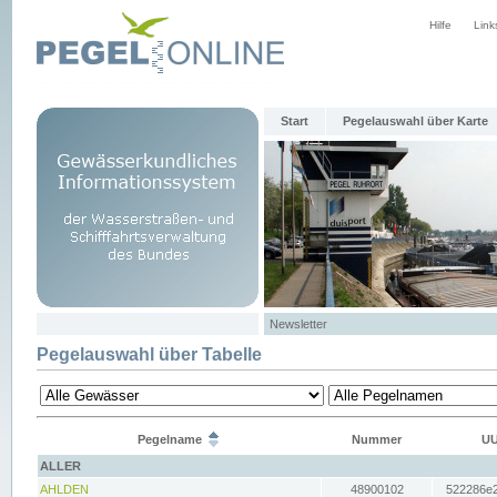
Hilfe
Link
Start
Pegelauswahl über Karte
Newsletter
Pegelauswahl über Tabelle
Pegelname
Nummer
UU
ALLER
AHLDEN
48900102
522286e2