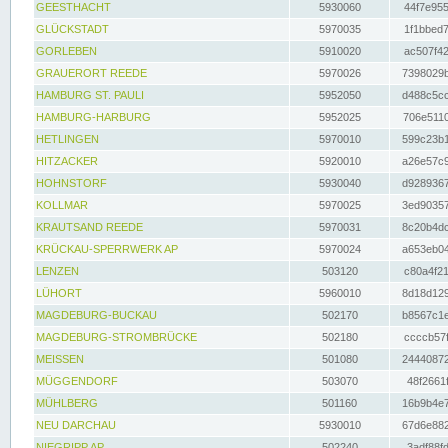
GEESTHACHT
5930060
44f7e955
GLÜCKSTADT
5970035
1f1bbed7
GORLEBEN
5910020
ac507f42
GRAUERORT REEDE
5970026
7398029b
HAMBURG ST. PAULI
5952050
d488c5cc
HAMBURG-HARBURG
5952025
706e5110
HETLINGEN
5970010
599c23b1
HITZACKER
5920010
a26e57c9
HOHNSTORF
5930040
d9289367
KOLLMAR
5970025
3ed90357
KRAUTSAND REEDE
5970031
8c20b4dc
KRÜCKAU-SPERRWERK AP
5970024
a653eb04
LENZEN
503120
c80a4f21
LÜHORT
5960010
8d18d129
MAGDEBURG-BUCKAU
502170
b8567c1e
MAGDEBURG-STROMBRÜCKE
502180
ccccb57f
MEISSEN
501080
24440872
MÜGGENDORF
503070
48f2661f
MÜHLBERG
501160
16b9b4e7
NEU DARCHAU
5930010
67d6e882
NIEGRIPP AP
502240
3adf88fd