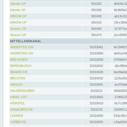
Diemitz OP
581020
d6426c42
Diemitz UP
581030
6b3b55e2
MIROW OP
581000
ab13c115
MIROW UP
581010
19cc3b9a
Strasen OP
581060
117877ec
Strasen UP
581070
2cc40997
MITTELLANDKANAL
ANDERTEN OW
31010061
bc20d819
ANDERTEN UW
31010060
dd41a7d6
BAD ESSEN
31010030
6760b547
BERENBUSCH
31010042
d2c8f60e
BRAMSCHE
31010020
bec8a6a5
BROXTEN
31010032
1125a391
HAHLEN
31010041
ac970eb0
HALDENSLEBEN
3101013
90d92801
HANN. LIST
31010062
27dfd137
HÖRSTEL
31010010
6c7c180f
KANALBRÜCKE
3101018
32b997c2
LOHNDE
31010050
516c4814
LÜBBECKE
31010031
c2aa9164