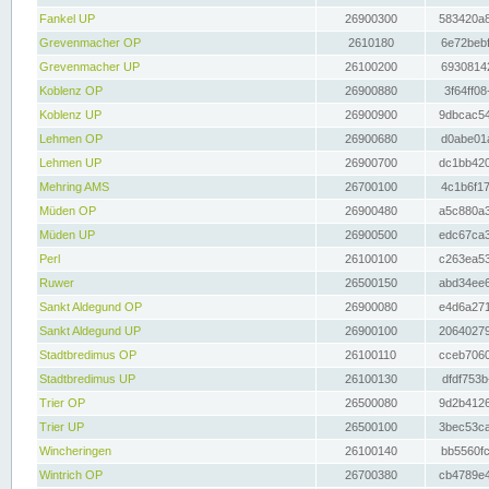
Fankel UP
26900300
583420a8
Grevenmacher OP
2610180
6e72bebf
Grevenmacher UP
26100200
69308142
Koblenz OP
26900880
3f64ff08
Koblenz UP
26900900
9dbcac54
Lehmen OP
26900680
d0abe01a
Lehmen UP
26900700
dc1bb420
Mehring AMS
26700100
4c1b6f17
Müden OP
26900480
a5c880a3
Müden UP
26900500
edc67ca3
Perl
26100100
c263ea53
Ruwer
26500150
abd34ee6
Sankt Aldegund OP
26900080
e4d6a271
Sankt Aldegund UP
26900100
20640279
Stadtbredimus OP
26100110
cceb7060
Stadtbredimus UP
26100130
dfdf753b
Trier OP
26500080
9d2b4126
Trier UP
26500100
3bec53ca
Wincheringen
26100140
bb5560fc
Wintrich OP
26700380
cb4789e4