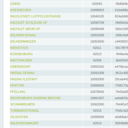
GREIN
420091
f3bf0b0b
HOFKIRCHEN
10088003
616dd98e
INGOLSTADT LUITPOLDSTRASSE
10046105
824a046b
KACHLET SCHLEUSE UP
10090708
0fd56e0a
KACHLET WEHR UP
10090408
560cf185
KELHEIM DONAU
10053009
296fc6d4
KELHEIMWINZER
10054500
c9409937
KIENSTOCK
42011
56178f74
KORNEUBURG
42013
ff44be4a
MAUTHAUSEN
42009
6b002fef
OBERNDORF
10056302
e476bcad
PASSAU DONAU
10091008
9f12c405
PASSAU ILZSTADT
10092000
33ceb441
PFATTER
10068006
f768173a
PFELLING
10078000
7fe63a95
REGENSBURG EISERNE BRÜCKE
10061007
eebd633a
SCHWABELWEIS
10062000
7644f1d7
THEBNERSTRASSL
42015
f7b5c3d3
VILSHOFEN
10089006
e6d68ab7
WILDUNGSMAUER
42014
35846b8b