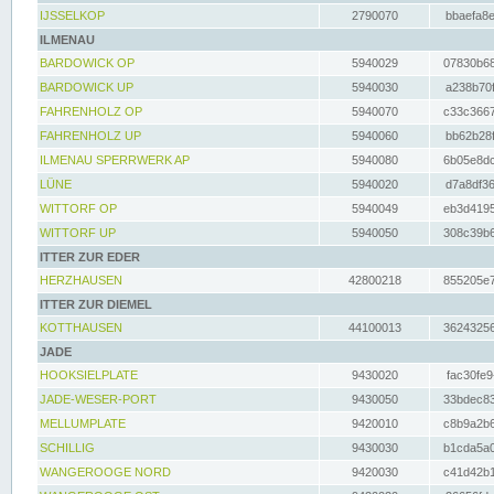
IJSSELKOP
2790070
bbaefa8e
ILMENAU
BARDOWICK OP
5940029
07830b68
BARDOWICK UP
5940030
a238b70f
FAHRENHOLZ OP
5940070
c33c3667
FAHRENHOLZ UP
5940060
bb62b28f
ILMENAU SPERRWERK AP
5940080
6b05e8dc
LÜNE
5940020
d7a8df36
WITTORF OP
5940049
eb3d4195
WITTORF UP
5940050
308c39b6
ITTER ZUR EDER
HERZHAUSEN
42800218
855205e7
ITTER ZUR DIEMEL
KOTTHAUSEN
44100013
36243256
JADE
HOOKSIELPLATE
9430020
fac30fe9
JADE-WESER-PORT
9430050
33bdec83
MELLUMPLATE
9420010
c8b9a2b6
SCHILLIG
9430030
b1cda5a0
WANGEROOGE NORD
9420030
c41d42b1