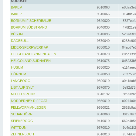
NORDSEE
BAKE A
9510063
e8daa3e2
BAKE Z
9510066
104fdc24
BORKUM FISCHERBALJE
9340020
8727ebfd
BORKUM SÜDSTRAND
9340030
478f21e9
BÜSUM
9510095
5287a3e1
DAGEBÜLL
9570040
6233e901
EIDER-SPERRWERK AP
9530010
04acd7e5
HELGOLAND BINNENHAFEN
9510070
c0ec139b
HELGOLAND SÜDHAFEN
9510075
0d8233b8
HUSUM
9530020
e114aeec
HÖRNUM
9570050
733755fd
LANGEOOG
9390010
a0c1dcb6
LIST AUF SYLT
9570070
5e92d73f
MITTELGRUND
9510132
3ff99b92
NORDERNEY RIFFGAT
9360010
c0244c0e
PELLWORM ANLEGER
9550021
2852b9ab
SCHARHÖRN
9510060
f0197bcf
SPIEKEROOG
9410010
662c4b5e
WITTDÜN
9570010
9c4c11f2
ZEHNERLOCH
9510010
e574d0af