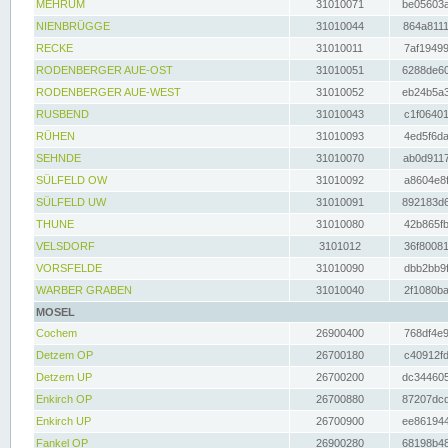
MEHRUM
31010071
be05603a
NIENBRÜGGE
31010044
864a8111
RECKE
31010011
7af19499
RODENBERGER AUE-OST
31010051
6288de60
RODENBERGER AUE-WEST
31010052
eb24b5a3
RUSBEND
31010043
c1f06401
RÜHEN
31010093
4ed5f6da
SEHNDE
31010070
ab0d9117
SÜLFELD OW
31010092
a8604e8f
SÜLFELD UW
31010091
892183d6
THUNE
31010080
42b865fb
VELSDORF
3101012
36f80081
VORSFELDE
31010090
dbb2bb9f
WARBER GRABEN
31010040
2f1080ba
MOSEL
Cochem
26900400
768df4e9
Detzem OP
26700180
c40912fd
Detzem UP
26700200
dc344605
Enkirch OP
26700880
87207dcd
Enkirch UP
26700900
ee861944
Fankel OP
26900280
68198b48