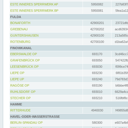
ESTE INNERES SPERRWERK AP
5950082
227b83f7
ESTE INNERES SPERRWERK BP
5950081
5fea1a12
FULDA
BONAFORTH
42900201
23721dfd
GREBENAU
42700202
acd63934
GUNTERSHAUSEN
42900100
213a585d
ROTENBURG
42700100
d1ba62a4
FINOWKANAL
EBERSWALDE OP
693170
3cd46cc7
GRAFENBRÜCK OP
693050
547422fb
LEESENBRÜCK OP
693030
f099ce74
LIEPE OP
693230
6f81b35f
LIEPE UP
693240
79d783d3
RAGÖSE OP
693190
b6bbe4f8
RUHLSDORF OP
693010
6629a4ca
STECHER OP
693210
516fbf8c
HAMME
RITTERHUDE
4940030
f49855d8
HAVEL-ODER-WASSERSTRASSE
BERLIN-SPANDAU OP
580300
e607a4b6