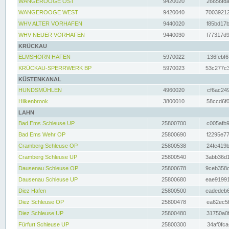
WANGEROOGE OST
9420020
26656fda
WANGEROOGE WEST
9420040
70039212
WHV ALTER VORHAFEN
9440020
f85bd17b
WHV NEUER VORHAFEN
9440030
f77317d9
KRÜCKAU
ELMSHORN HAFEN
5970022
136febf6
KRÜCKAU-SPERRWERK BP
5970023
53c277c3
KÜSTENKANAL
HUNDSMÜHLEN
4960020
cf6ac249
Hilkenbrook
3800010
58ccd6f0
LAHN
Bad Ems Schleuse UP
25800700
c005afb9
Bad Ems Wehr OP
25800690
f2295e77
Cramberg Schleuse OP
25800538
24fe419b
Cramberg Schleuse UP
25800540
3abb36d1
Dausenau Schleuse OP
25800678
9ceb358c
Dausenau Schleuse UP
25800680
eae91991
Diez Hafen
25800500
eadedeb6
Diez Schleuse OP
25800478
ea62ec5f
Diez Schleuse UP
25800480
31750a0f
Fürfurt Schleuse UP
25800300
34af0fca