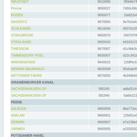
NEUSTADT
9610080
3f0b6b74
Prerow
9650027
7d50c68c
RUDEN
9690077
1fa822e6
SASSNITZ
9670065
9e7b2a4d
SCHLESWIG
9610040
09370c05
STAHLBRODE
9650070
340707f4
STRALSUND
9650043
b9163121
THIESSOW
9670067
d1c9bb3c
TIMMENDORF POEL
9630007
d22c341b
WARNEMÜNDE
9640015
220ff4c6
WISMAR-BAUMHAUS
9630008
95a0ab45
WITTOWER FÄHRE
9670055
4b348b56
ORANIENBURGER KANAL
SACHSENHAUSEN OP
580240
adbd3144
SACHSENHAUSEN UP
581840
0a6fe221
PEENE
AALBUDE
9660009
8ba772ed
ANKLAM
9660001
22fd01e0
DEMMIN
9660007
b7e238e8
JARMEN
9660005
a3328262
POTSDAMER HAVEL