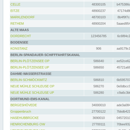
CELLE
48300105
b475386c
EITZE
48900237
47174d8f
MARKLENDORF
48700103
8b4f9f7c
RETHEM
48900204
5aaed954
ALTE MAAS
DORDRECHT
123456785
6c6f84c2
BODENSEE
KONSTANZ
906
aa9179c1
BERLIN-SPANDAUER-SCHIFFFAHRTSKANAL
BERLIN-PLÖTZENSEE OP
586640
ee52ce62
BERLIN-PLÖTZENSEE UP
586650
45721a68
DAHME-WASSERSTRASSE
BERLIN-SCHMÖCKWITZ
586810
6b595707
NEUE MÜHLE SCHLEUSE OP
586270
0e0dbcc9
NEUE MÜHLE SCHLEUSE UP
586280
c9a6c3bf
DORTMUND-EMS-KANAL
BERGESHÖVEDE
34000010
ade3a084
Groppenbruch
27700122
7bbdb421
HASEHUBBRÜCKE
3690010
04572010
HENRICHENBURG OW
27700111
70bee932