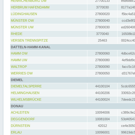
HENRICHENBURG UW
27700133
e6b68bc2
HERBRUM HAFENDAMM
3770030
8177a148
LÜDINGHAUSEN
27800020
f5bc4a51
MÜNSTER OW
27800040
ccd3e8f1
MÜNSTER UW
27800030
ed260406
RHEDE
3770040
16508b11
VERSEN TRENNSPITZE
25463
0024cc40
DATTELN-HAMM-KANAL
HAMM OW
27800060
4dbce62d
HAMM UW
27800080
4ef9dd9c
WALTROP
27800090
facc5c16
WERRIES OW
27800050
d31767ef
DIEMEL
DIEMELTALSPERRE
44100104
5cdc6555
HELMINGHAUSEN
44100206
33092c28
WILHELMSBRÜCKE
44100024
7deedc21
DONAU
ACHLEITEN
10094006
c389c9e2
DEGGENDORF
10081004
53d40547
DÜRNSTEIN
42012
ce4e3050
ERLAU
10096001
99619dc5