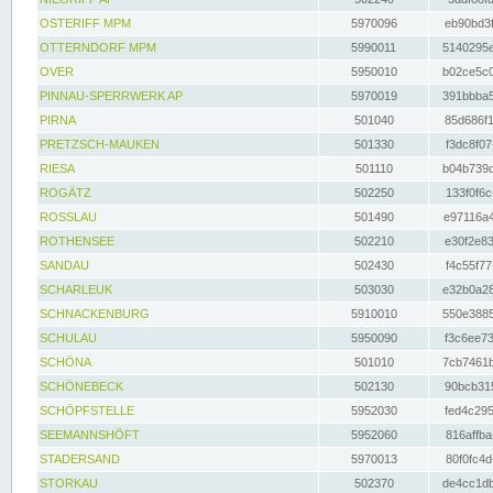
OSTERIFF MPM
5970096
eb90bd3f
OTTERNDORF MPM
5990011
5140295e
OVER
5950010
b02ce5c0
PINNAU-SPERRWERK AP
5970019
391bbba5
PIRNA
501040
85d686f1
PRETZSCH-MAUKEN
501330
f3dc8f07
RIESA
501110
b04b739d
ROGÄTZ
502250
133f0f6c
ROSSLAU
501490
e97116a4
ROTHENSEE
502210
e30f2e83
SANDAU
502430
f4c55f77
SCHARLEUK
503030
e32b0a28
SCHNACKENBURG
5910010
550e3885
SCHULAU
5950090
f3c6ee73
SCHÖNA
501010
7cb7461b
SCHÖNEBECK
502130
90bcb315
SCHÖPFSTELLE
5952030
fed4c295
SEEMANNSHÖFT
5952060
816affba
STADERSAND
5970013
80f0fc4d
STORKAU
502370
de4cc1db