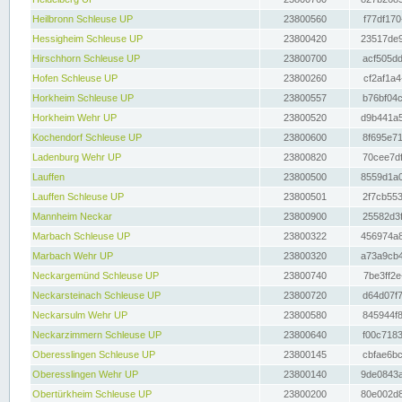
Heilbronn Schleuse UP
23800560
f77df170
Hessigheim Schleuse UP
23800420
23517de9
Hirschhorn Schleuse UP
23800700
acf505dd
Hofen Schleuse UP
23800260
cf2af1a4
Horkheim Schleuse UP
23800557
b76bf04c
Horkheim Wehr UP
23800520
d9b441a5
Kochendorf Schleuse UP
23800600
8f695e71
Ladenburg Wehr UP
23800820
70cee7df
Lauffen
23800500
8559d1a0
Lauffen Schleuse UP
23800501
2f7cb553
Mannheim Neckar
23800900
25582d3f
Marbach Schleuse UP
23800322
456974a8
Marbach Wehr UP
23800320
a73a9cb4
Neckargemünd Schleuse UP
23800740
7be3ff2e
Neckarsteinach Schleuse UP
23800720
d64d07f7
Neckarsulm Wehr UP
23800580
845944f8
Neckarzimmern Schleuse UP
23800640
f00c7183
Oberesslingen Schleuse UP
23800145
cbfae6bc
Oberesslingen Wehr UP
23800140
9de0843a
Obertürkheim Schleuse UP
23800200
80e002d8