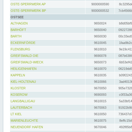
OSTE-SPERRWERK AP
9000000590
8c3295dc
OSTE-SPERRWERK BP
9000000532
7cb4566b
OSTSEE
ALTHAGEN
9650024
b8d05bf9
BARHÖFT
9650040
09227288
BARTH
9650030
00c33ed9
ECKERNFÖRDE
9610045
1faa9b2c
FLENSBURG
9610010
9e19c411
GREIFSWALD OIE
9690078
087b6386
GREIFSWALD-WIECK
9650073
6b53ef42
HEILIGENHAFEN
9610070
06219dd9
KAPPELN
9610035
b09f2243
KIEL-HOLTENAU
9610066
3ad4013f
KLOSTER
9670050
905e7328
KOSEROW
9690093
c0f33a36
LANGBALLIGAU
9610015
5a33bf14
LAUTERBACH
9670063
91922b9b
LT KIEL
9610050
736437d7
MARIENLEUCHTE
9610075
8effc15d
NEUENDORF HAFEN
9670046
492f85b8