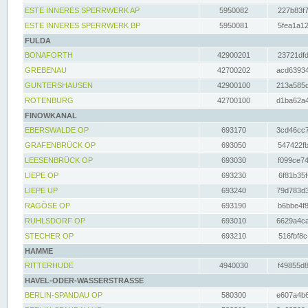
ESTE INNERES SPERRWERK AP
5950082
227b83f7
ESTE INNERES SPERRWERK BP
5950081
5fea1a12
FULDA
BONAFORTH
42900201
23721dfd
GREBENAU
42700202
acd63934
GUNTERSHAUSEN
42900100
213a585d
ROTENBURG
42700100
d1ba62a4
FINOWKANAL
EBERSWALDE OP
693170
3cd46cc7
GRAFENBRÜCK OP
693050
547422fb
LEESENBRÜCK OP
693030
f099ce74
LIEPE OP
693230
6f81b35f
LIEPE UP
693240
79d783d3
RAGÖSE OP
693190
b6bbe4f8
RUHLSDORF OP
693010
6629a4ca
STECHER OP
693210
516fbf8c
HAMME
RITTERHUDE
4940030
f49855d8
HAVEL-ODER-WASSERSTRASSE
BERLIN-SPANDAU OP
580300
e607a4b6