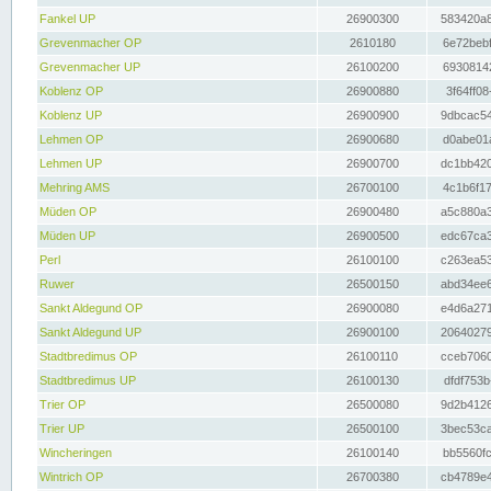
Fankel UP
26900300
583420a8
Grevenmacher OP
2610180
6e72bebf
Grevenmacher UP
26100200
69308142
Koblenz OP
26900880
3f64ff08
Koblenz UP
26900900
9dbcac54
Lehmen OP
26900680
d0abe01a
Lehmen UP
26900700
dc1bb420
Mehring AMS
26700100
4c1b6f17
Müden OP
26900480
a5c880a3
Müden UP
26900500
edc67ca3
Perl
26100100
c263ea53
Ruwer
26500150
abd34ee6
Sankt Aldegund OP
26900080
e4d6a271
Sankt Aldegund UP
26900100
20640279
Stadtbredimus OP
26100110
cceb7060
Stadtbredimus UP
26100130
dfdf753b
Trier OP
26500080
9d2b4126
Trier UP
26500100
3bec53ca
Wincheringen
26100140
bb5560fc
Wintrich OP
26700380
cb4789e4