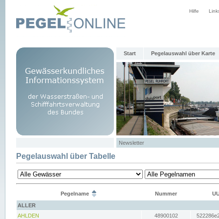
Hilfe
Link
Start
Pegelauswahl über Karte
Newsletter
Pegelauswahl über Tabelle
Pegelname
Nummer
UU
ALLER
AHLDEN
48900102
522286e2