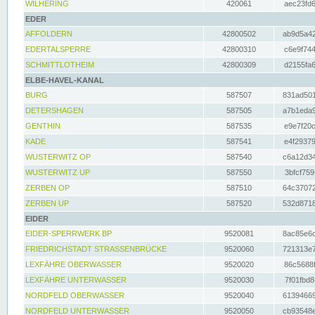
WILHERING
420061
aec23fd6
EDER
AFFOLDERN
42800502
ab9d5a42
EDERTALSPERRE
42800310
c6e9f744
SCHMITTLOTHEIM
42800309
d2155fa6
ELBE-HAVEL-KANAL
BURG
587507
831ad501
DETERSHAGEN
587505
a7b1eda9
GENTHIN
587535
e9e7f20c
KADE
587541
e4f29379
WUSTERWITZ OP
587540
c6a12d34
WUSTERWITZ UP
587550
3bfcf759
ZERBEN OP
587510
64c37072
ZERBEN UP
587520
532d8718
EIDER
EIDER-SPERRWERK BP
9520081
8ac85e6c
FRIEDRICHSTADT STRASSENBRÜCKE
9520060
721313e7
LEXFÄHRE OBERWASSER
9520020
86c5688f
LEXFÄHRE UNTERWASSER
9520030
7f01fbd8
NORDFELD OBERWASSER
9520040
61394669
NORDFELD UNTERWASSER
9520050
cb93548e