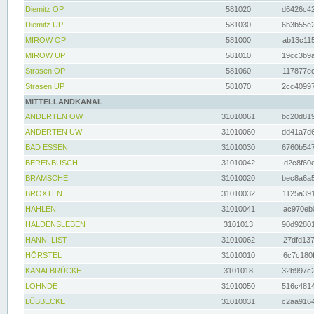
Diemitz OP
581020
d6426c42
Diemitz UP
581030
6b3b55e2
MIROW OP
581000
ab13c115
MIROW UP
581010
19cc3b9a
Strasen OP
581060
117877ec
Strasen UP
581070
2cc40997
MITTELLANDKANAL
ANDERTEN OW
31010061
bc20d819
ANDERTEN UW
31010060
dd41a7d6
BAD ESSEN
31010030
6760b547
BERENBUSCH
31010042
d2c8f60e
BRAMSCHE
31010020
bec8a6a5
BROXTEN
31010032
1125a391
HAHLEN
31010041
ac970eb0
HALDENSLEBEN
3101013
90d92801
HANN. LIST
31010062
27dfd137
HÖRSTEL
31010010
6c7c180f
KANALBRÜCKE
3101018
32b997c2
LOHNDE
31010050
516c4814
LÜBBECKE
31010031
c2aa9164