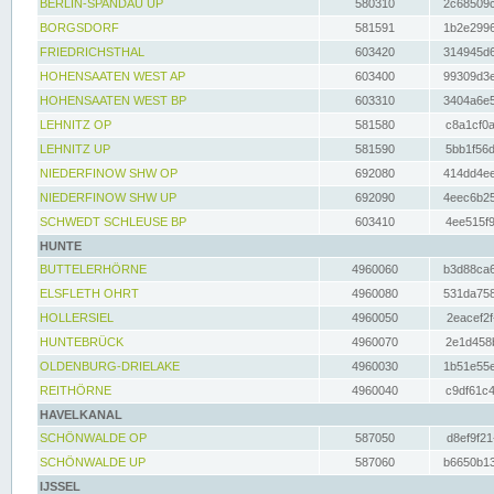
BERLIN-SPANDAU UP
580310
2c68509c
BORGSDORF
581591
1b2e2996
FRIEDRICHSTHAL
603420
314945d6
HOHENSAATEN WEST AP
603400
99309d3e
HOHENSAATEN WEST BP
603310
3404a6e5
LEHNITZ OP
581580
c8a1cf0a
LEHNITZ UP
581590
5bb1f56d
NIEDERFINOW SHW OP
692080
414dd4ee
NIEDERFINOW SHW UP
692090
4eec6b25
SCHWEDT SCHLEUSE BP
603410
4ee515f9
HUNTE
BUTTELERHÖRNE
4960060
b3d88ca6
ELSFLETH OHRT
4960080
531da758
HOLLERSIEL
4960050
2eacef2f
HUNTEBRÜCK
4960070
2e1d458b
OLDENBURG-DRIELAKE
4960030
1b51e55e
REITHÖRNE
4960040
c9df61c4
HAVELKANAL
SCHÖNWALDE OP
587050
d8ef9f21
SCHÖNWALDE UP
587060
b6650b13
IJSSEL