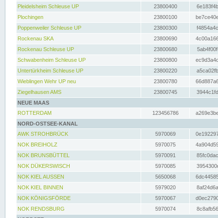
Pleidelsheim Schleuse UP
23800400
6e183f4b
Plochingen
23800100
be7ce40e
Poppenweiler Schleuse UP
23800300
f4854a4c
Rockenau SKA
23800690
4c00a166
Rockenau Schleuse UP
23800680
5ab4f00f
Schwabenheim Schleuse UP
23800800
ec9d3a4d
Untertürkheim Schleuse UP
23800220
a5ca02fb
Wieblingen Wehr UP neu
23800780
66d887a6
Ziegelhausen AMS
23800745
3944c1fd
NEUE MAAS
ROTTERDAM
123456786
a269e3be
NORD-OSTSEE-KANAL
AWK STROHBRÜCK
5970069
0e192297
NOK BREIHOLZ
5970075
4a904d59
NOK BRUNSBÜTTEL
5970091
85fc0dac
NOK DÜKERSWISCH
5970085
3954300d
NOK KIEL AUSSEN
5650068
6dc44585
NOK KIEL BINNEN
5979020
8af24d6a
NOK KÖNIGSFÖRDE
5970067
d0ec2790
NOK RENDSBURG
5970074
8c8afb56