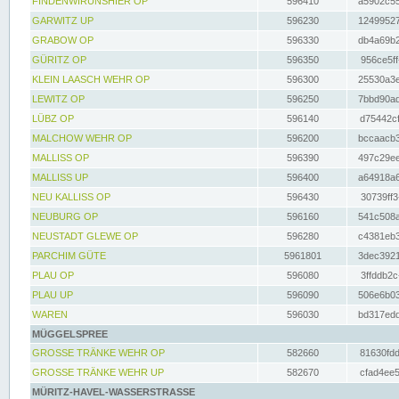
FINDENWIRUNSHIER OP
596410
a5902c55
GARWITZ UP
596230
12499527
GRABOW OP
596330
db4a69b2
GÜRITZ OP
596350
956ce5ff
KLEIN LAASCH WEHR OP
596300
25530a3e
LEWITZ OP
596250
7bbd90ad
LÜBZ OP
596140
d75442cf
MALCHOW WEHR OP
596200
bccaacb3
MALLISS OP
596390
497c29ee
MALLISS UP
596400
a64918a6
NEU KALLISS OP
596430
30739ff3
NEUBURG OP
596160
541c508a
NEUSTADT GLEWE OP
596280
c4381eb3
PARCHIM GÜTE
5961801
3dec3921
PLAU OP
596080
3ffddb2c
PLAU UP
596090
506e6b03
WAREN
596030
bd317edd
MÜGGELSPREE
GROSSE TRÄNKE WEHR OP
582660
81630fdd
GROSSE TRÄNKE WEHR UP
582670
cfad4ee5
MÜRITZ-HAVEL-WASSERSTRASSE