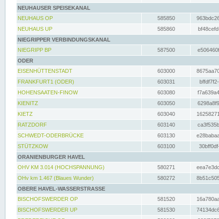
NEUHAUSER SPEISEKANAL
NEUHAUS OP
585850
963bdc26
NEUHAUS UP
585860
bf48cefd
NIEGRIPPER VERBINDUNGSKANAL
NIEGRIPP BP
587500
e506460f
ODER
EISENHÜTTENSTADT
603000
8675aa70
FRANKFURT1 (ODER)
603031
bffdf7f2
HOHENSAATEN-FINOW
603080
f7a639a4
KIENITZ
603050
6298a8f9
KIETZ
603040
16258271
RATZDORF
603140
ca3f535b
SCHWEDT-ODERBRÜCKE
603130
e28babaa
STÜTZKOW
603100
30bff0df
ORANIENBURGER HAVEL
OHV KM 3.014 (HOCHSPANNUNG)
580271
eea7e3dc
OHv km 1.467 (Blaues Wunder)
580272
8b51c505
OBERE HAVEL-WASSERSTRASSE
BISCHOFSWERDER OP
581520
16a780aa
BISCHOFSWERDER UP
581530
74134dc6