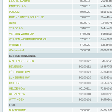
LINGEN-DARME
3500015
200363fc
PAPENBURG
3790010
ec4a598d
POGUM
3950020
5d1e4350
RHEINE UNTERSCHLEUSE
3390020
50a449ba
Rühle
3500070
15456f75
TERBORG
3910020
244cae8b
VERSEN WEHR OP
3730001
86f8dbab
VERSEN WEHRDURCHSTICH
3730010
6de43652
WEENER
3790020
aa6af4e6
Wachendorf
3500031
88698229
ELBESEITENKANAL
ARTLENBURG-ESK
90100122
7fec2f4f
BEVENSEN
90100112
b8997708
LÜNEBURG OW
90100121
c7364d1e
LÜNEBURG UW
90100120
d18033cd
OSLOSS
90100100
6c5b6422
UELZEN OW
90100111
728bd3e3
UELZEN UW
90100110
0d0082cf
WITTINGEN
90100101
9cf795ce
ESTE
BUXTEHUDE
5950080
8a08c920