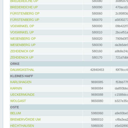
BREDEREICHE OP
580080
308f5979
BREDEREICHE UP
580090
470acd2a
FÜRSTENBERG OP
580060
2c95f83d
FÜRSTENBERG UP
580070
a5830277
VOßWINKEL OP
580000
09b422f7
VOßWINKEL UP
580010
2bcef51a
WESENBERG OP
580020
7909d3f7
WESENBERG UP
580030
da3b5de9
ZEHDENICK OP
580160
a9b8e24c
ZEHDENICK UP
580170
721d7dbf
ORKE
DALWIGKSTHAL
42840453
f0f78cc4
KLEINES HAFF
KARLSHAGEN
9690085
f53bb77f
KARNIN
9690084
da893bbd
UECKERMÜNDE
9690088
c1588dcc
WOLGAST
9650080
b327e35c
OSTE
BELUM
5980060
a9e93be0
BREMERVÖRDE UW
5980010
cf8a3ea2
HECHTHAUSEN
5980030
e5e02890