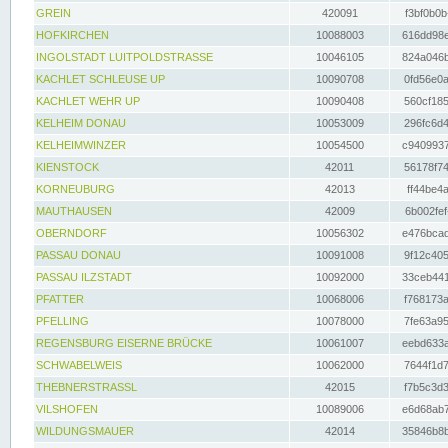
GREIN
420091
f3bf0b0b
HOFKIRCHEN
10088003
616dd98e
INGOLSTADT LUITPOLDSTRASSE
10046105
824a046b
KACHLET SCHLEUSE UP
10090708
0fd56e0a
KACHLET WEHR UP
10090408
560cf185
KELHEIM DONAU
10053009
296fc6d4
KELHEIMWINZER
10054500
c9409937
KIENSTOCK
42011
56178f74
KORNEUBURG
42013
ff44be4a
MAUTHAUSEN
42009
6b002fef
OBERNDORF
10056302
e476bcad
PASSAU DONAU
10091008
9f12c405
PASSAU ILZSTADT
10092000
33ceb441
PFATTER
10068006
f768173a
PFELLING
10078000
7fe63a95
REGENSBURG EISERNE BRÜCKE
10061007
eebd633a
SCHWABELWEIS
10062000
7644f1d7
THEBNERSTRASSL
42015
f7b5c3d3
VILSHOFEN
10089006
e6d68ab7
WILDUNGSMAUER
42014
35846b8b