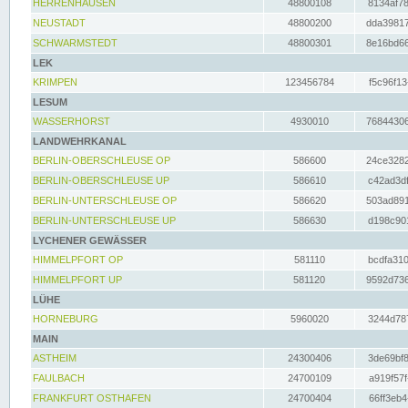
HERRENHAUSEN
48800108
8134af78
NEUSTADT
48800200
dda39817
SCHWARMSTEDT
48800301
8e16bd66
LEK
KRIMPEN
123456784
f5c96f13
LESUM
WASSERHORST
4930010
76844306
LANDWEHRKANAL
BERLIN-OBERSCHLEUSE OP
586600
24ce3282
BERLIN-OBERSCHLEUSE UP
586610
c42ad3df
BERLIN-UNTERSCHLEUSE OP
586620
503ad891
BERLIN-UNTERSCHLEUSE UP
586630
d198c901
LYCHENER GEWÄSSER
HIMMELPFORT OP
581110
bcdfa310
HIMMELPFORT UP
581120
9592d736
LÜHE
HORNEBURG
5960020
3244d787
MAIN
ASTHEIM
24300406
3de69bf8
FAULBACH
24700109
a919f57f
FRANKFURT OSTHAFEN
24700404
66ff3eb4