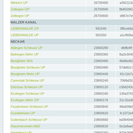
Wintrich UP
26700400
a392113c
Zeltingen OP
26700580
8b802863
Zeltingen UP
26700600
d867e7e9
MALZER KANAL
LIEBENWALDE OP
581540
3f8ceb6d
LIEBENWALDE UP
581550
a1cf60be
NECKAR
Aldingen Schleuse UP
23800280
dfdfb4ff
Beihingen Wehr UP
23800360
8a2e3048
Besigheim SKA
23800460
46d8ed02
Besigheim Schleuse UP
23800480
57db82c7
Besigheim Wehr UP
23800440
42c11b7a
Cannstatt Schleuse UP
23800240
7068d262
Deizisau Schleuse UP
23800120
c5b6243d
Esslingen Schleuse UP
23800180
130a3761
Esslingen Wehr OP
23800176
31c32a38
Feudenheim Schleuse UP
23800840
48a939b9
Gundelsheim UP
23800620
fc1072e4
Guttenbach Schleuse UP
23800660
bd36404b
Hassmersheim AMS
23800630
0e1b8ae0
Heidelberg UP
23800760
827b2685