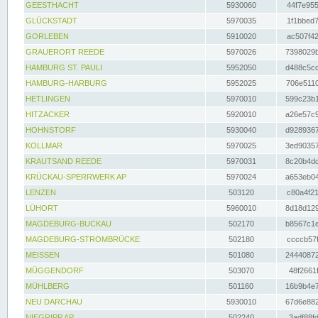
GEESTHACHT
5930060
44f7e955
GLÜCKSTADT
5970035
1f1bbed7
GORLEBEN
5910020
ac507f42
GRAUERORT REEDE
5970026
7398029b
HAMBURG ST. PAULI
5952050
d488c5cc
HAMBURG-HARBURG
5952025
706e5110
HETLINGEN
5970010
599c23b1
HITZACKER
5920010
a26e57c9
HOHNSTORF
5930040
d9289367
KOLLMAR
5970025
3ed90357
KRAUTSAND REEDE
5970031
8c20b4dc
KRÜCKAU-SPERRWERK AP
5970024
a653eb04
LENZEN
503120
c80a4f21
LÜHORT
5960010
8d18d129
MAGDEBURG-BUCKAU
502170
b8567c1e
MAGDEBURG-STROMBRÜCKE
502180
ccccb57f
MEISSEN
501080
24440872
MÜGGENDORF
503070
48f2661f
MÜHLBERG
501160
16b9b4e7
NEU DARCHAU
5930010
67d6e882
NIEGRIPP AP
502240
3adf88fd