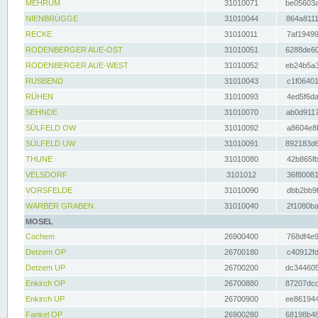
MEHRUM
31010071
be05603a
NIENBRÜGGE
31010044
864a8111
RECKE
31010011
7af19499
RODENBERGER AUE-OST
31010051
6288de60
RODENBERGER AUE-WEST
31010052
eb24b5a3
RUSBEND
31010043
c1f06401
RÜHEN
31010093
4ed5f6da
SEHNDE
31010070
ab0d9117
SÜLFELD OW
31010092
a8604e8f
SÜLFELD UW
31010091
892183d6
THUNE
31010080
42b865fb
VELSDORF
3101012
36f80081
VORSFELDE
31010090
dbb2bb9f
WARBER GRABEN
31010040
2f1080ba
MOSEL
Cochem
26900400
768df4e9
Detzem OP
26700180
c40912fd
Detzem UP
26700200
dc344605
Enkirch OP
26700880
87207dcd
Enkirch UP
26700900
ee861944
Fankel OP
26900280
68198b48