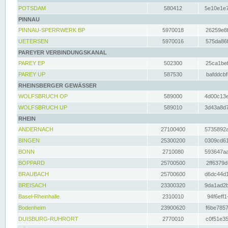
POTSDAM
580412
5e10e1e7
PINNAU
PINNAU-SPERRWERK BP
5970018
26259e8f
UETERSEN
5970016
575da86f
PAREYER VERBINDUNGSKANAL
PAREY EP
502300
25ca1bef
PAREY UP
587530
bafddcbf
RHEINSBERGER GEWÄSSER
WOLFSBRUCH OP
589000
4d00c13e
WOLFSBRUCH UP
589010
3d43a8d7
RHEIN
ANDERNACH
27100400
5735892a
BINGEN
25300200
0309cd61
BONN
2710080
593647aa
BOPPARD
25700500
2ff6379d
BRAUBACH
25700600
d6dc44d1
BREISACH
23300320
9da1ad2b
Basel-Rheinhalle
2310010
94f6eff1
Bodenheim
23900620
f6be7857
DUISBURG-RUHRORT
2770010
c0f51e35