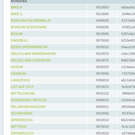
NORDSEE
BAKE A
9510063
e8daa3e2
BAKE Z
9510066
104fdc24
BORKUM FISCHERBALJE
9340020
8727ebfd
BORKUM SÜDSTRAND
9340030
478f21e9
BÜSUM
9510095
5287a3e1
DAGEBÜLL
9570040
6233e901
EIDER-SPERRWERK AP
9530010
04acd7e5
HELGOLAND BINNENHAFEN
9510070
c0ec139b
HELGOLAND SÜDHAFEN
9510075
0d8233b8
HUSUM
9530020
e114aeec
HÖRNUM
9570050
733755fd
LANGEOOG
9390010
a0c1dcb6
LIST AUF SYLT
9570070
5e92d73f
MITTELGRUND
9510132
3ff99b92
NORDERNEY RIFFGAT
9360010
c0244c0e
PELLWORM ANLEGER
9550021
2852b9ab
SCHARHÖRN
9510060
f0197bcf
SPIEKEROOG
9410010
662c4b5e
WITTDÜN
9570010
9c4c11f2
ZEHNERLOCH
9510010
e574d0af