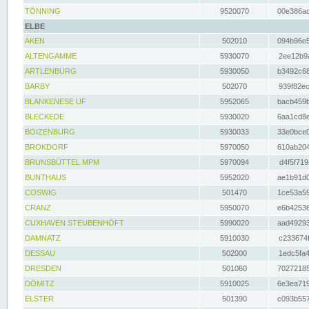
TÖNNING
9520070
00e386ac
ELBE
AKEN
502010
094b96e5
ALTENGAMME
5930070
2ee12b9a
ARTLENBURG
5930050
b3492c68
BARBY
502070
939f82ec
BLANKENESE UF
5952065
bacb459b
BLECKEDE
5930020
6aa1cd8e
BOIZENBURG
5930033
33e0bce0
BROKDORF
5970050
610ab204
BRUNSBÜTTEL MPM
5970094
d4f5f719
BUNTHAUS
5952020
ae1b91d0
COSWIG
501470
1ce53a59
CRANZ
5950070
e6b42536
CUXHAVEN STEUBENHÖFT
5990020
aad49293
DAMNATZ
5910030
c233674f
DESSAU
502000
1edc5fa4
DRESDEN
501060
70272185
DÖMITZ
5910025
6e3ea719
ELSTER
501390
c093b557