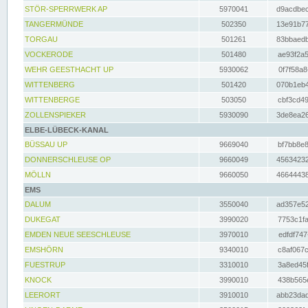
STÖR-SPERRWERK AP
5970041
d9acdbec
TANGERMÜNDE
502350
13e91b77
TORGAU
501261
83bbaedb
VOCKERODE
501480
ae93f2a5
WEHR GEESTHACHT UP
5930062
0f7f58a8
WITTENBERG
501420
070b1eb4
WITTENBERGE
503050
cbf3cd49
ZOLLENSPIEKER
5930090
3de8ea26
ELBE-LÜBECK-KANAL
BÜSSAU UP
9669040
bf7bb8e8
DONNERSCHLEUSE OP
9660049
45634232
MÖLLN
9660050
46644438
EMS
DALUM
3550040
ad357e52
DUKEGAT
3990020
7753c1fa
EMDEN NEUE SEESCHLEUSE
3970010
edfdf747
EMSHÖRN
9340010
c8af067c
FUESTRUP
3310010
3a8ed45f
KNOCK
3990010
438b565e
LEERORT
3910010
abb23dad