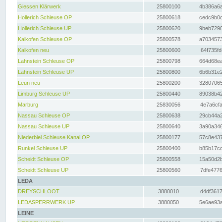
Giessen Klärwerk
25800100
4b386a6a
Hollerich Schleuse OP
25800618
cedc9b0c
Hollerich Schleuse UP
25800620
9beb7290
Kalkofen Schleuse OP
25800578
a7034573
Kalkofen neu
25800600
64f735fd
Lahnstein Schleuse OP
25800798
664d68ea
Lahnstein Schleuse UP
25800800
6b6b31e2
Leun neu
25800200
32807065
Limburg Schleuse UP
25800440
89038b42
Marburg
25830056
4e7a6cfa
Nassau Schleuse OP
25800638
29cb44a2
Nassau Schleuse UP
25800640
3a90a346
Niederbiel Schleuse Kanal OP
25800177
57c8e437
Runkel Schleuse UP
25800400
b85b17cc
Scheidt Schleuse OP
25800558
15a50d2b
Scheidt Schleuse UP
25800560
7dfe4776
LEDA
DREYSCHLOOT
3880010
d4df3617
LEDASPERRWERK UP
3880050
5e6ae93a
LEINE