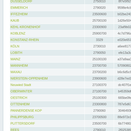
DÜSSELDORF
2750010
8f7e5f92
EMMERICH
2790020
9598e4cb
IFFEZHEIM
23500600
b02be240
KAUB
25700100
1d26e504
KEHL-KRONENHOF
23300900
23af9b02
KOBLENZ
25900700
4c7d796a
KONSTANZ-RHEIN
3329
e020e651
KÖLN
2730010
a6ee8177
LOBITH
2790050
efe13a3d
MAINZ
25100100
a37a9aa3
MANNHEIM
23700700
57090802
MAXAU
23700200
b6c6d5c8
NIERSTEIN-OPPENHEIM
23900600
d28e7ed1
Neuwied Stadt
27100370
dc407f1e
OBERWINTER
27100700
b45359df
OESTRICH
25100300
665be0fe
OTTENHEIM
23300800
787e5d63
PANNERDENSE KOP
2790060
3046493f
PHILIPPSBURG
23700500
88e972e1
PLITTERSDORF
23500700
6b774802
REES
2790010
2f025389