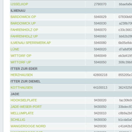
IJSSELKOP
2790070
bbaefa8e
ILMENAU
BARDOWICK OP
5940029
07830b68
BARDOWICK UP
5940030
a238b70f
FAHRENHOLZ OP
5940070
c33c3667
FAHRENHOLZ UP
5940060
bb62b28f
ILMENAU SPERRWERK AP
5940080
6b05e8dc
LÜNE
5940020
d7a8df36
WITTORF OP
5940049
eb3d4195
WITTORF UP
5940050
308c39b6
ITTER ZUR EDER
HERZHAUSEN
42800218
855205e7
ITTER ZUR DIEMEL
KOTTHAUSEN
44100013
36243256
JADE
HOOKSIELPLATE
9430020
fac30fe9
JADE-WESER-PORT
9430050
33bdec83
MELLUMPLATE
9420010
c8b9a2b6
SCHILLIG
9430030
b1cda5a0
WANGEROOGE NORD
9420030
c41d42b1