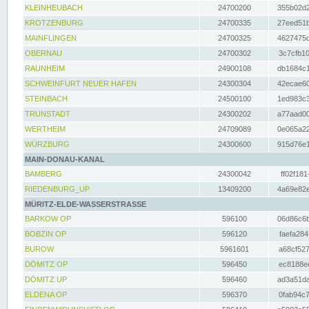
KLEINHEUBACH
24700200
355b02d2
KROTZENBURG
24700335
27eed51b
MAINFLINGEN
24700325
4627475d
OBERNAU
24700302
3c7cfb10
RAUNHEIM
24900108
db1684c1
SCHWEINFURT NEUER HAFEN
24300304
42ecae60
STEINBACH
24500100
1ed983c3
TRUNSTADT
24300202
a77aad00
WERTHEIM
24709089
0e065a22
WÜRZBURG
24300600
915d76e1
MAIN-DONAU-KANAL
BAMBERG
24300042
ff02f181
RIEDENBURG_UP
13409200
4a69e82e
MÜRITZ-ELDE-WASSERSTRASSE
BARKOW OP
596100
06d86c6b
BOBZIN OP
596120
faefa284
BUROW
5961601
a68cf527
DÖMITZ OP
596450
ec8188ee
DÖMITZ UP
596460
ad3a51da
ELDENA OP
596370
0fab94c7