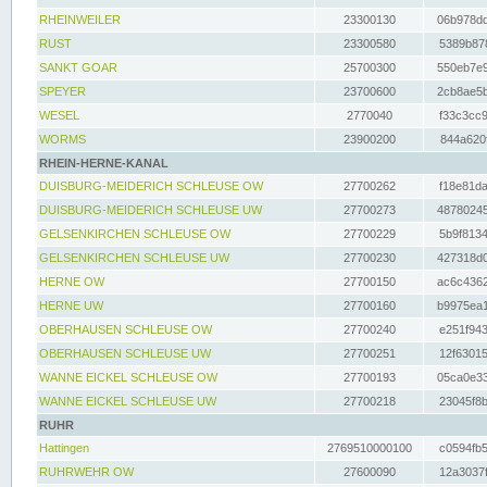
RHEINWEILER
23300130
06b978dd
RUST
23300580
5389b878
SANKT GOAR
25700300
550eb7e9
SPEYER
23700600
2cb8ae5b
WESEL
2770040
f33c3cc9
WORMS
23900200
844a620f
RHEIN-HERNE-KANAL
DUISBURG-MEIDERICH SCHLEUSE OW
27700262
f18e81da
DUISBURG-MEIDERICH SCHLEUSE UW
27700273
48780245
GELSENKIRCHEN SCHLEUSE OW
27700229
5b9f8134
GELSENKIRCHEN SCHLEUSE UW
27700230
427318d0
HERNE OW
27700150
ac6c4362
HERNE UW
27700160
b9975ea1
OBERHAUSEN SCHLEUSE OW
27700240
e251f943
OBERHAUSEN SCHLEUSE UW
27700251
12f63015
WANNE EICKEL SCHLEUSE OW
27700193
05ca0e33
WANNE EICKEL SCHLEUSE UW
27700218
23045f8b
RUHR
Hattingen
2769510000100
c0594fb5
RUHRWEHR OW
27600090
12a3037f