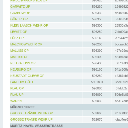
FINDENWIRUNSHIER OP
596410
a5902c55
GARWITZ UP
596230
12499527
GRABOW OP
596330
db4a69b2
GÜRITZ OP
596350
956ce5ff
KLEIN LAASCH WEHR OP
596300
25530a3e
LEWITZ OP
596250
7bbd90ad
LÜBZ OP
596140
d75442cf
MALCHOW WEHR OP
596200
bccaacb3
MALLISS OP
596390
497c29ee
MALLISS UP
596400
a64918a6
NEU KALLISS OP
596430
30739ff3
NEUBURG OP
596160
541c508a
NEUSTADT GLEWE OP
596280
c4381eb3
PARCHIM GÜTE
5961801
3dec3921
PLAU OP
596080
3ffddb2c
PLAU UP
596090
506e6b03
WAREN
596030
bd317edd
MÜGGELSPREE
GROSSE TRÄNKE WEHR OP
582660
81630fdd
GROSSE TRÄNKE WEHR UP
582670
cfad4ee5
MÜRITZ-HAVEL-WASSERSTRASSE