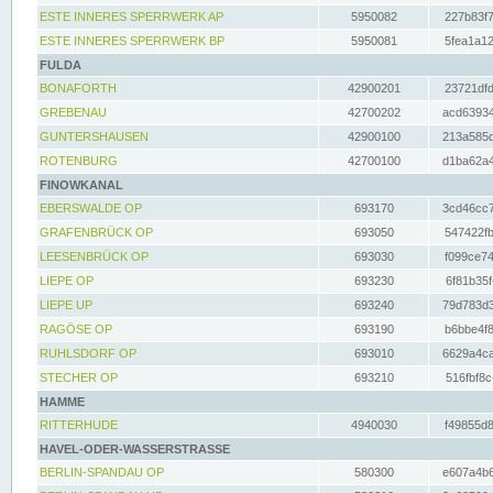
ESTE INNERES SPERRWERK AP
5950082
227b83f7
ESTE INNERES SPERRWERK BP
5950081
5fea1a12
FULDA
BONAFORTH
42900201
23721dfd
GREBENAU
42700202
acd63934
GUNTERSHAUSEN
42900100
213a585d
ROTENBURG
42700100
d1ba62a4
FINOWKANAL
EBERSWALDE OP
693170
3cd46cc7
GRAFENBRÜCK OP
693050
547422fb
LEESENBRÜCK OP
693030
f099ce74
LIEPE OP
693230
6f81b35f
LIEPE UP
693240
79d783d3
RAGÖSE OP
693190
b6bbe4f8
RUHLSDORF OP
693010
6629a4ca
STECHER OP
693210
516fbf8c
HAMME
RITTERHUDE
4940030
f49855d8
HAVEL-ODER-WASSERSTRASSE
BERLIN-SPANDAU OP
580300
e607a4b6