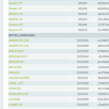
Diemitz OP
581020
d6426c42
Diemitz UP
581030
6b3b55e2
MIROW OP
581000
ab13c115
MIROW UP
581010
19cc3b9a
Strasen OP
581060
117877ec
Strasen UP
581070
2cc40997
MITTELLANDKANAL
ANDERTEN OW
31010061
bc20d819
ANDERTEN UW
31010060
dd41a7d6
BAD ESSEN
31010030
6760b547
BERENBUSCH
31010042
d2c8f60e
BRAMSCHE
31010020
bec8a6a5
BROXTEN
31010032
1125a391
HAHLEN
31010041
ac970eb0
HALDENSLEBEN
3101013
90d92801
HANN. LIST
31010062
27dfd137
HÖRSTEL
31010010
6c7c180f
KANALBRÜCKE
3101018
32b997c2
LOHNDE
31010050
516c4814
LÜBBECKE
31010031
c2aa9164