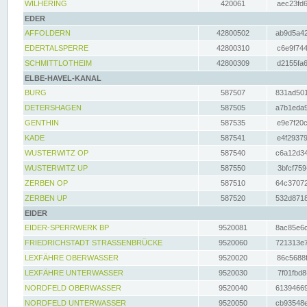
WILHERING
420061
aec23fd6
EDER
AFFOLDERN
42800502
ab9d5a42
EDERTALSPERRE
42800310
c6e9f744
SCHMITTLOTHEIM
42800309
d2155fa6
ELBE-HAVEL-KANAL
BURG
587507
831ad501
DETERSHAGEN
587505
a7b1eda9
GENTHIN
587535
e9e7f20c
KADE
587541
e4f29379
WUSTERWITZ OP
587540
c6a12d34
WUSTERWITZ UP
587550
3bfcf759
ZERBEN OP
587510
64c37072
ZERBEN UP
587520
532d8718
EIDER
EIDER-SPERRWERK BP
9520081
8ac85e6c
FRIEDRICHSTADT STRASSENBRÜCKE
9520060
721313e7
LEXFÄHRE OBERWASSER
9520020
86c5688f
LEXFÄHRE UNTERWASSER
9520030
7f01fbd8
NORDFELD OBERWASSER
9520040
61394669
NORDFELD UNTERWASSER
9520050
cb93548e