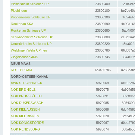
Pleidelsheim Schleuse UP
23800400
6e183f4b
Plochingen
23800100
be7ce40e
Poppenweiler Schleuse UP
23800300
f4854a4c
Rockenau SKA
23800690
4c00a166
Rockenau Schleuse UP
23800680
5ab4f00f
Schwabenheim Schleuse UP
23800800
ec9d3a4d
Untertürkheim Schleuse UP
23800220
a5ca02fb
Wieblingen Wehr UP neu
23800780
66d887a6
Ziegelhausen AMS
23800745
3944c1fd
NEUE MAAS
ROTTERDAM
123456786
a269e3be
NORD-OSTSEE-KANAL
AWK STROHBRÜCK
5970069
0e192297
NOK BREIHOLZ
5970075
4a904d59
NOK BRUNSBÜTTEL
5970091
85fc0dac
NOK DÜKERSWISCH
5970085
3954300d
NOK KIEL AUSSEN
5650068
6dc44585
NOK KIEL BINNEN
5979020
8af24d6a
NOK KÖNIGSFÖRDE
5970067
d0ec2790
NOK RENDSBURG
5970074
8c8afb56