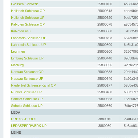
Giessen Klärwerk
25800100
4b386a6a
Hollerich Schleuse OP
25800618
cedc9b0c
Hollerich Schleuse UP
25800620
9beb7290
Kalkofen Schleuse OP
25800578
a7034573
Kalkofen neu
25800600
64f735fd
Lahnstein Schleuse OP
25800798
664d68ea
Lahnstein Schleuse UP
25800800
6b6b31e2
Leun neu
25800200
32807065
Limburg Schleuse UP
25800440
89038b42
Marburg
25830056
4e7a6cfa
Nassau Schleuse OP
25800638
29cb44a2
Nassau Schleuse UP
25800640
3a90a346
Niederbiel Schleuse Kanal OP
25800177
57c8e437
Runkel Schleuse UP
25800400
b85b17cc
Scheidt Schleuse OP
25800558
15a50d2b
Scheidt Schleuse UP
25800560
7dfe4776
LEDA
DREYSCHLOOT
3880010
d4df3617
LEDASPERRWERK UP
3880050
5e6ae93a
LEINE