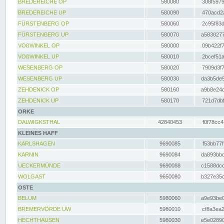
BREDEREICHE OP
580080
308f5979
BREDEREICHE UP
580090
470acd2a
FÜRSTENBERG OP
580060
2c95f83d
FÜRSTENBERG UP
580070
a5830277
VOßWINKEL OP
580000
09b422f7
VOßWINKEL UP
580010
2bcef51a
WESENBERG OP
580020
7909d3f7
WESENBERG UP
580030
da3b5de9
ZEHDENICK OP
580160
a9b8e24c
ZEHDENICK UP
580170
721d7dbf
ORKE
DALWIGKSTHAL
42840453
f0f78cc4
KLEINES HAFF
KARLSHAGEN
9690085
f53bb77f
KARNIN
9690084
da893bbd
UECKERMÜNDE
9690088
c1588dcc
WOLGAST
9650080
b327e35c
OSTE
BELUM
5980060
a9e93be0
BREMERVÖRDE UW
5980010
cf8a3ea2
HECHTHAUSEN
5980030
e5e02890