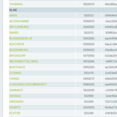
TÖNNING
9520070
00e386ac
ELBE
AKEN
502010
094b96e5
ALTENGAMME
5930070
2ee12b9a
ARTLENBURG
5930050
b3492c68
BARBY
502070
939f82ec
BLANKENESE UF
5952065
bacb459b
BLECKEDE
5930020
6aa1cd8e
BOIZENBURG
5930033
33e0bce0
BROKDORF
5970050
610ab204
BRUNSBÜTTEL MPM
5970094
d4f5f719
BUNTHAUS
5952020
ae1b91d0
COSWIG
501470
1ce53a59
CRANZ
5950070
e6b42536
CUXHAVEN STEUBENHÖFT
5990020
aad49293
DAMNATZ
5910030
c233674f
DESSAU
502000
1edc5fa4
DRESDEN
501060
70272185
DÖMITZ
5910025
6e3ea719
ELSTER
501390
c093b557