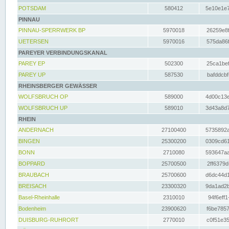
POTSDAM
580412
5e10e1e7
PINNAU
PINNAU-SPERRWERK BP
5970018
26259e8f
UETERSEN
5970016
575da86f
PAREYER VERBINDUNGSKANAL
PAREY EP
502300
25ca1bef
PAREY UP
587530
bafddcbf
RHEINSBERGER GEWÄSSER
WOLFSBRUCH OP
589000
4d00c13e
WOLFSBRUCH UP
589010
3d43a8d7
RHEIN
ANDERNACH
27100400
5735892a
BINGEN
25300200
0309cd61
BONN
2710080
593647aa
BOPPARD
25700500
2ff6379d
BRAUBACH
25700600
d6dc44d1
BREISACH
23300320
9da1ad2b
Basel-Rheinhalle
2310010
94f6eff1
Bodenheim
23900620
f6be7857
DUISBURG-RUHRORT
2770010
c0f51e35