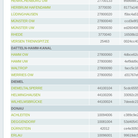
HENRICHENBURG UW
27700133
e6b68bc2
HERBRUM HAFENDAMM
3770030
8177a148
LÜDINGHAUSEN
27800020
f5bc4a51
MÜNSTER OW
27800040
ccd3e8f1
MÜNSTER UW
27800030
ed260406
RHEDE
3770040
16508b11
VERSEN TRENNSPITZE
25463
0024cc40
DATTELN-HAMM-KANAL
HAMM OW
27800060
4dbce62d
HAMM UW
27800080
4ef9dd9c
WALTROP
27800090
facc5c16
WERRIES OW
27800050
d31767ef
DIEMEL
DIEMELTALSPERRE
44100104
5cdc6555
HELMINGHAUSEN
44100206
33092c28
WILHELMSBRÜCKE
44100024
7deedc21
DONAU
ACHLEITEN
10094006
c389c9e2
DEGGENDORF
10081004
53d40547
DÜRNSTEIN
42012
ce4e3050
ERLAU
10096001
99619dc5