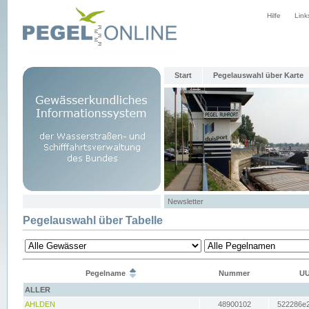
Hilfe
Link
Start
Pegelauswahl über Karte
Newsletter
Pegelauswahl über Tabelle
Pegelname
Nummer
UU
ALLER
AHLDEN
48900102
522286e2