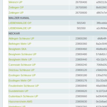
Wintrich UP
26700400
a392113c
Zeltingen OP
26700580
8b802863
Zeltingen UP
26700600
d867e7e9
MALZER KANAL
LIEBENWALDE OP
581540
3f8ceb6d
LIEBENWALDE UP
581550
a1cf60be
NECKAR
Aldingen Schleuse UP
23800280
dfdfb4ff
Beihingen Wehr UP
23800360
8a2e3048
Besigheim SKA
23800460
46d8ed02
Besigheim Schleuse UP
23800480
57db82c7
Besigheim Wehr UP
23800440
42c11b7a
Cannstatt Schleuse UP
23800240
7068d262
Deizisau Schleuse UP
23800120
c5b6243d
Esslingen Schleuse UP
23800180
130a3761
Esslingen Wehr OP
23800176
31c32a38
Feudenheim Schleuse UP
23800840
48a939b9
Gundelsheim UP
23800620
fc1072e4
Guttenbach Schleuse UP
23800660
bd36404b
Hassmersheim AMS
23800630
0e1b8ae0
Heidelberg UP
23800760
827b2685