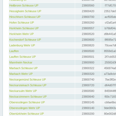
Heilbronn Schleuse UP
23800560
f77df170
Hessigheim Schleuse UP
23800420
23517de9
Hirschhorn Schleuse UP
23800700
acf505dd
Hofen Schleuse UP
23800260
cf2af1a4
Horkheim Schleuse UP
23800557
b76bf04c
Horkheim Wehr UP
23800520
d9b441a5
Kochendorf Schleuse UP
23800600
8f695e71
Ladenburg Wehr UP
23800820
70cee7df
Lauffen
23800500
8559d1a0
Lauffen Schleuse UP
23800501
2f7cb553
Mannheim Neckar
23800900
25582d3f
Marbach Schleuse UP
23800322
456974a8
Marbach Wehr UP
23800320
a73a9cb4
Neckargemünd Schleuse UP
23800740
7be3ff2e
Neckarsteinach Schleuse UP
23800720
d64d07f7
Neckarsulm Wehr UP
23800580
845944f8
Neckarzimmern Schleuse UP
23800640
f00c7183
Oberesslingen Schleuse UP
23800145
cbfae6bc
Oberesslingen Wehr UP
23800140
9de0843a
Obertürkheim Schleuse UP
23800200
80e002d8