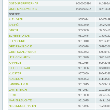
OSTE-SPERRWERK AP
9000000590
8c3295dc
OSTE-SPERRWERK BP
9000000532
7cb4566b
OSTSEE
ALTHAGEN
9650024
b8d05bf9
BARHÖFT
9650040
09227288
BARTH
9650030
00c33ed9
ECKERNFÖRDE
9610045
1faa9b2c
FLENSBURG
9610010
9e19c411
GREIFSWALD OIE
9690078
087b6386
GREIFSWALD-WIECK
9650073
6b53ef42
HEILIGENHAFEN
9610070
06219dd9
KAPPELN
9610035
b09f2243
KIEL-HOLTENAU
9610066
3ad4013f
KLOSTER
9670050
905e7328
KOSEROW
9690093
c0f33a36
LANGBALLIGAU
9610015
5a33bf14
LAUTERBACH
9670063
91922b9b
LT KIEL
9610050
736437d7
MARIENLEUCHTE
9610075
8effc15d
NEUENDORF HAFEN
9670046
492f85b8