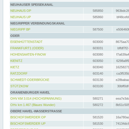
NEUHAUSER SPEISEKANAL
NEUHAUS OP
585850
963bdc26
NEUHAUS UP
585860
bf48cefd
NIEGRIPPER VERBINDUNGSKANAL
NIEGRIPP BP
587500
e506460f
ODER
EISENHÜTTENSTADT
603000
8675aa70
FRANKFURT1 (ODER)
603031
bffdf7f2
HOHENSAATEN-FINOW
603080
f7a639a4
KIENITZ
603050
6298a8f9
KIETZ
603040
16258271
RATZDORF
603140
ca3f535b
SCHWEDT-ODERBRÜCKE
603130
e28babaa
STÜTZKOW
603100
30bff0df
ORANIENBURGER HAVEL
OHV KM 3.014 (HOCHSPANNUNG)
580271
eea7e3dc
OHv km 1.467 (Blaues Wunder)
580272
8b51c505
OBERE HAVEL-WASSERSTRASSE
BISCHOFSWERDER OP
581520
16a780aa
BISCHOFSWERDER UP
581530
74134dc6