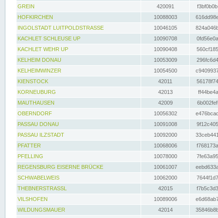
GREIN
420091
f3bf0b0b
HOFKIRCHEN
10088003
616dd98e
INGOLSTADT LUITPOLDSTRASSE
10046105
824a046b
KACHLET SCHLEUSE UP
10090708
0fd56e0a
KACHLET WEHR UP
10090408
560cf185
KELHEIM DONAU
10053009
296fc6d4
KELHEIMWINZER
10054500
c9409937
KIENSTOCK
42011
56178f74
KORNEUBURG
42013
ff44be4a
MAUTHAUSEN
42009
6b002fef
OBERNDORF
10056302
e476bcad
PASSAU DONAU
10091008
9f12c405
PASSAU ILZSTADT
10092000
33ceb441
PFATTER
10068006
f768173a
PFELLING
10078000
7fe63a95
REGENSBURG EISERNE BRÜCKE
10061007
eebd633a
SCHWABELWEIS
10062000
7644f1d7
THEBNERSTRASSL
42015
f7b5c3d3
VILSHOFEN
10089006
e6d68ab7
WILDUNGSMAUER
42014
35846b8b