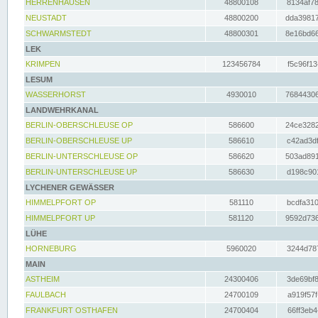
HERRENHAUSEN
48800108
8134af78
NEUSTADT
48800200
dda39817
SCHWARMSTEDT
48800301
8e16bd66
LEK
KRIMPEN
123456784
f5c96f13
LESUM
WASSERHORST
4930010
76844306
LANDWEHRKANAL
BERLIN-OBERSCHLEUSE OP
586600
24ce3282
BERLIN-OBERSCHLEUSE UP
586610
c42ad3df
BERLIN-UNTERSCHLEUSE OP
586620
503ad891
BERLIN-UNTERSCHLEUSE UP
586630
d198c901
LYCHENER GEWÄSSER
HIMMELPFORT OP
581110
bcdfa310
HIMMELPFORT UP
581120
9592d736
LÜHE
HORNEBURG
5960020
3244d787
MAIN
ASTHEIM
24300406
3de69bf8
FAULBACH
24700109
a919f57f
FRANKFURT OSTHAFEN
24700404
66ff3eb4