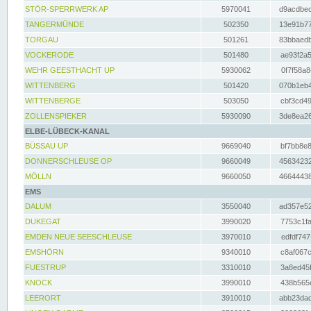
STÖR-SPERRWERK AP
5970041
d9acdbec
TANGERMÜNDE
502350
13e91b77
TORGAU
501261
83bbaedb
VOCKERODE
501480
ae93f2a5
WEHR GEESTHACHT UP
5930062
0f7f58a8
WITTENBERG
501420
070b1eb4
WITTENBERGE
503050
cbf3cd49
ZOLLENSPIEKER
5930090
3de8ea26
ELBE-LÜBECK-KANAL
BÜSSAU UP
9669040
bf7bb8e8
DONNERSCHLEUSE OP
9660049
45634232
MÖLLN
9660050
46644438
EMS
DALUM
3550040
ad357e52
DUKEGAT
3990020
7753c1fa
EMDEN NEUE SEESCHLEUSE
3970010
edfdf747
EMSHÖRN
9340010
c8af067c
FUESTRUP
3310010
3a8ed45f
KNOCK
3990010
438b565e
LEERORT
3910010
abb23dad