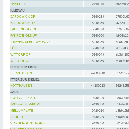
IJSSELKOP
2790070
bbaefa8e
ILMENAU
BARDOWICK OP
5940029
07830b68
BARDOWICK UP
5940030
a238b70f
FAHRENHOLZ OP
5940070
c33c3667
FAHRENHOLZ UP
5940060
bb62b28f
ILMENAU SPERRWERK AP
5940080
6b05e8dc
LÜNE
5940020
d7a8df36
WITTORF OP
5940049
eb3d4195
WITTORF UP
5940050
308c39b6
ITTER ZUR EDER
HERZHAUSEN
42800218
855205e7
ITTER ZUR DIEMEL
KOTTHAUSEN
44100013
36243256
JADE
HOOKSIELPLATE
9430020
fac30fe9
JADE-WESER-PORT
9430050
33bdec83
MELLUMPLATE
9420010
c8b9a2b6
SCHILLIG
9430030
b1cda5a0
WANGEROOGE NORD
9420030
c41d42b1