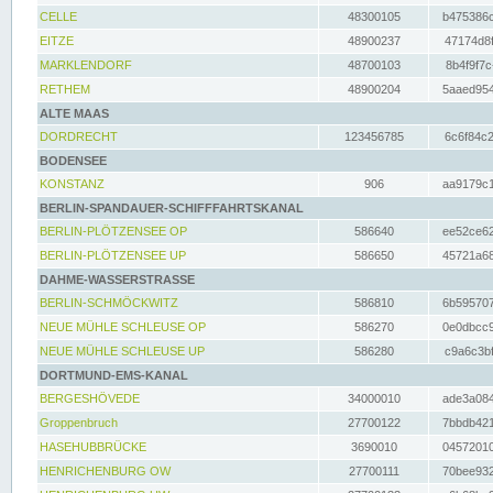
CELLE
48300105
b475386c
EITZE
48900237
47174d8f
MARKLENDORF
48700103
8b4f9f7c
RETHEM
48900204
5aaed954
ALTE MAAS
DORDRECHT
123456785
6c6f84c2
BODENSEE
KONSTANZ
906
aa9179c1
BERLIN-SPANDAUER-SCHIFFFAHRTSKANAL
BERLIN-PLÖTZENSEE OP
586640
ee52ce62
BERLIN-PLÖTZENSEE UP
586650
45721a68
DAHME-WASSERSTRASSE
BERLIN-SCHMÖCKWITZ
586810
6b595707
NEUE MÜHLE SCHLEUSE OP
586270
0e0dbcc9
NEUE MÜHLE SCHLEUSE UP
586280
c9a6c3bf
DORTMUND-EMS-KANAL
BERGESHÖVEDE
34000010
ade3a084
Groppenbruch
27700122
7bbdb421
HASEHUBBRÜCKE
3690010
04572010
HENRICHENBURG OW
27700111
70bee932