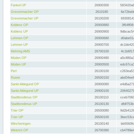
Fankel UP
26900300
583420a8
Grevenmacher OP
2610180
6e72bebf
Grevenmacher UP
26100200
69308142
Koblenz OP
26900880
3f64ff08
Koblenz UP
26900900
9dbcac54
Lehmen OP
26900680
d0abe01a
Lehmen UP
26900700
dc1bb420
Mehring AMS
26700100
4c1b6f17
Müden OP
26900480
a5c880a3
Müden UP
26900500
edc67ca3
Perl
26100100
c263ea53
Ruwer
26500150
abd34ee6
Sankt Aldegund OP
26900080
e4d6a271
Sankt Aldegund UP
26900100
20640279
Stadtbredimus OP
26100110
cceb7060
Stadtbredimus UP
26100130
dfdf753b
Trier OP
26500080
9d2b4126
Trier UP
26500100
3bec53ca
Wincheringen
26100140
bb5560fc
Wintrich OP
26700380
cb4789e4