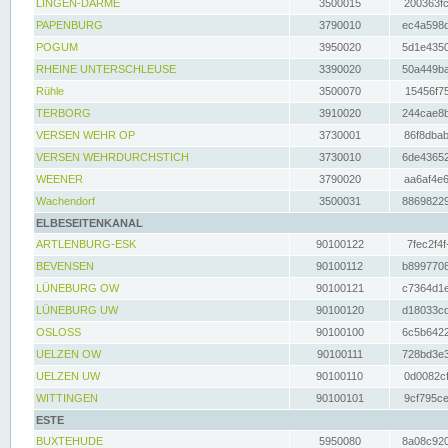
LINGEN-DARME
3500015
200363fc
PAPENBURG
3790010
ec4a598d
POGUM
3950020
5d1e4350
RHEINE UNTERSCHLEUSE
3390020
50a449ba
Rühle
3500070
15456f75
TERBORG
3910020
244cae8b
VERSEN WEHR OP
3730001
86f8dbab
VERSEN WEHRDURCHSTICH
3730010
6de43652
WEENER
3790020
aa6af4e6
Wachendorf
3500031
88698229
ELBESEITENKANAL
ARTLENBURG-ESK
90100122
7fec2f4f
BEVENSEN
90100112
b8997708
LÜNEBURG OW
90100121
c7364d1e
LÜNEBURG UW
90100120
d18033cd
OSLOSS
90100100
6c5b6422
UELZEN OW
90100111
728bd3e3
UELZEN UW
90100110
0d0082cf
WITTINGEN
90100101
9cf795ce
ESTE
BUXTEHUDE
5950080
8a08c920