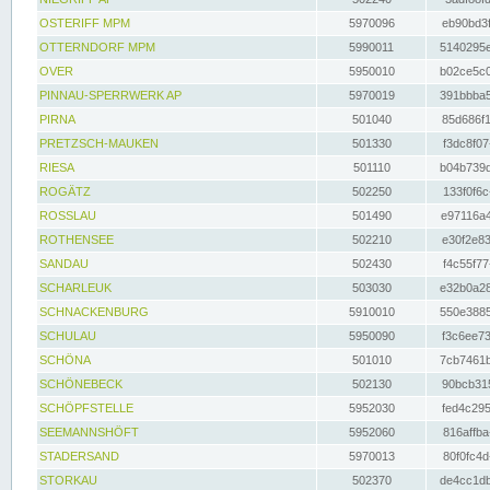
OSTERIFF MPM
5970096
eb90bd3f
OTTERNDORF MPM
5990011
5140295e
OVER
5950010
b02ce5c0
PINNAU-SPERRWERK AP
5970019
391bbba5
PIRNA
501040
85d686f1
PRETZSCH-MAUKEN
501330
f3dc8f07
RIESA
501110
b04b739d
ROGÄTZ
502250
133f0f6c
ROSSLAU
501490
e97116a4
ROTHENSEE
502210
e30f2e83
SANDAU
502430
f4c55f77
SCHARLEUK
503030
e32b0a28
SCHNACKENBURG
5910010
550e3885
SCHULAU
5950090
f3c6ee73
SCHÖNA
501010
7cb7461b
SCHÖNEBECK
502130
90bcb315
SCHÖPFSTELLE
5952030
fed4c295
SEEMANNSHÖFT
5952060
816affba
STADERSAND
5970013
80f0fc4d
STORKAU
502370
de4cc1db