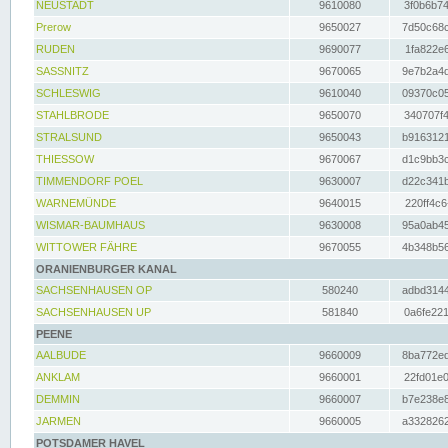
NEUSTADT
9610080
3f0b6b74
Prerow
9650027
7d50c68c
RUDEN
9690077
1fa822e6
SASSNITZ
9670065
9e7b2a4d
SCHLESWIG
9610040
09370c05
STAHLBRODE
9650070
340707f4
STRALSUND
9650043
b9163121
THIESSOW
9670067
d1c9bb3c
TIMMENDORF POEL
9630007
d22c341b
WARNEMÜNDE
9640015
220ff4c6
WISMAR-BAUMHAUS
9630008
95a0ab45
WITTOWER FÄHRE
9670055
4b348b56
ORANIENBURGER KANAL
SACHSENHAUSEN OP
580240
adbd3144
SACHSENHAUSEN UP
581840
0a6fe221
PEENE
AALBUDE
9660009
8ba772ed
ANKLAM
9660001
22fd01e0
DEMMIN
9660007
b7e238e8
JARMEN
9660005
a3328262
POTSDAMER HAVEL