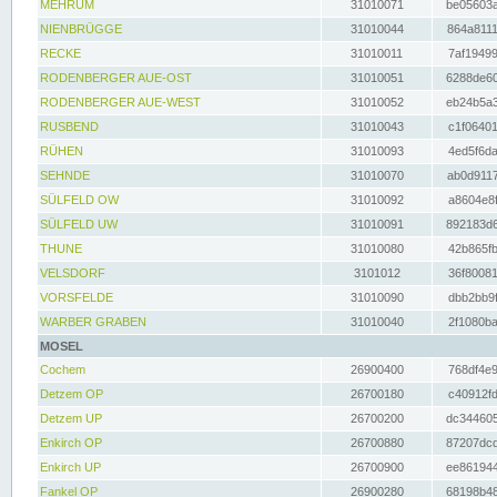
MEHRUM
31010071
be05603a
NIENBRÜGGE
31010044
864a8111
RECKE
31010011
7af19499
RODENBERGER AUE-OST
31010051
6288de60
RODENBERGER AUE-WEST
31010052
eb24b5a3
RUSBEND
31010043
c1f06401
RÜHEN
31010093
4ed5f6da
SEHNDE
31010070
ab0d9117
SÜLFELD OW
31010092
a8604e8f
SÜLFELD UW
31010091
892183d6
THUNE
31010080
42b865fb
VELSDORF
3101012
36f80081
VORSFELDE
31010090
dbb2bb9f
WARBER GRABEN
31010040
2f1080ba
MOSEL
Cochem
26900400
768df4e9
Detzem OP
26700180
c40912fd
Detzem UP
26700200
dc344605
Enkirch OP
26700880
87207dcd
Enkirch UP
26700900
ee861944
Fankel OP
26900280
68198b48