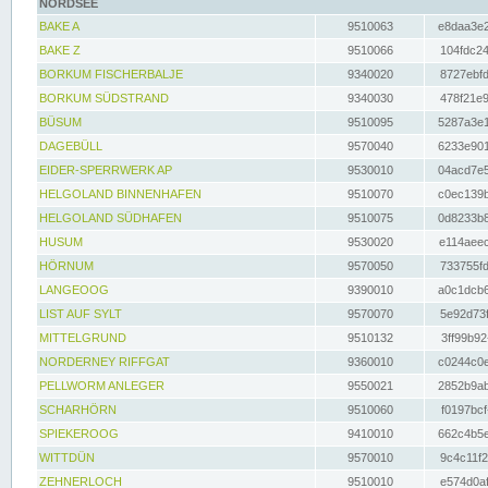
NORDSEE
BAKE A
9510063
e8daa3e2
BAKE Z
9510066
104fdc24
BORKUM FISCHERBALJE
9340020
8727ebfd
BORKUM SÜDSTRAND
9340030
478f21e9
BÜSUM
9510095
5287a3e1
DAGEBÜLL
9570040
6233e901
EIDER-SPERRWERK AP
9530010
04acd7e5
HELGOLAND BINNENHAFEN
9510070
c0ec139b
HELGOLAND SÜDHAFEN
9510075
0d8233b8
HUSUM
9530020
e114aeec
HÖRNUM
9570050
733755fd
LANGEOOG
9390010
a0c1dcb6
LIST AUF SYLT
9570070
5e92d73f
MITTELGRUND
9510132
3ff99b92
NORDERNEY RIFFGAT
9360010
c0244c0e
PELLWORM ANLEGER
9550021
2852b9ab
SCHARHÖRN
9510060
f0197bcf
SPIEKEROOG
9410010
662c4b5e
WITTDÜN
9570010
9c4c11f2
ZEHNERLOCH
9510010
e574d0af