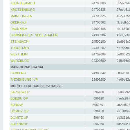
KLEINHEUBACH
24700200
355b02d2
KROTZENBURG
24700335
27eed51b
MAINFLINGEN
24700325
4627475d
OBERNAU
24700302
3c7cfb10
RAUNHEIM
24900108
db1684c1
SCHWEINFURT NEUER HAFEN
24300304
42ecae60
STEINBACH
24500100
1ed983c3
TRUNSTADT
24300202
a77aad00
WERTHEIM
24709089
0e065a22
WÜRZBURG
24300600
915d76e1
MAIN-DONAU-KANAL
BAMBERG
24300042
ff02f181
RIEDENBURG_UP
13409200
4a69e82e
MÜRITZ-ELDE-WASSERSTRASSE
BARKOW OP
596100
06d86c6b
BOBZIN OP
596120
faefa284
BUROW
5961601
a68cf527
DÖMITZ OP
596450
ec8188ee
DÖMITZ UP
596460
ad3a51da
ELDENA OP
596370
0fab94c7