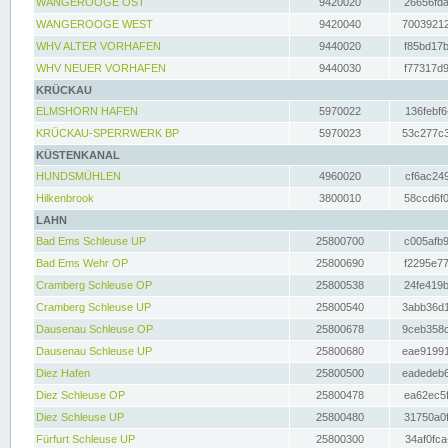
WANGEROOGE OST
9420020
26656fda
WANGEROOGE WEST
9420040
70039212
WHV ALTER VORHAFEN
9440020
f85bd17b
WHV NEUER VORHAFEN
9440030
f77317d9
KRÜCKAU
ELMSHORN HAFEN
5970022
136febf6
KRÜCKAU-SPERRWERK BP
5970023
53c277c3
KÜSTENKANAL
HUNDSMÜHLEN
4960020
cf6ac249
Hilkenbrook
3800010
58ccd6f0
LAHN
Bad Ems Schleuse UP
25800700
c005afb9
Bad Ems Wehr OP
25800690
f2295e77
Cramberg Schleuse OP
25800538
24fe419b
Cramberg Schleuse UP
25800540
3abb36d1
Dausenau Schleuse OP
25800678
9ceb358c
Dausenau Schleuse UP
25800680
eae91991
Diez Hafen
25800500
eadedeb6
Diez Schleuse OP
25800478
ea62ec5f
Diez Schleuse UP
25800480
31750a0f
Fürfurt Schleuse UP
25800300
34af0fca