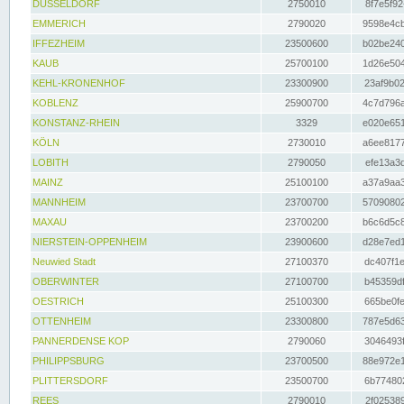
DÜSSELDORF
2750010
8f7e5f92
EMMERICH
2790020
9598e4cb
IFFEZHEIM
23500600
b02be240
KAUB
25700100
1d26e504
KEHL-KRONENHOF
23300900
23af9b02
KOBLENZ
25900700
4c7d796a
KONSTANZ-RHEIN
3329
e020e651
KÖLN
2730010
a6ee8177
LOBITH
2790050
efe13a3d
MAINZ
25100100
a37a9aa3
MANNHEIM
23700700
57090802
MAXAU
23700200
b6c6d5c8
NIERSTEIN-OPPENHEIM
23900600
d28e7ed1
Neuwied Stadt
27100370
dc407f1e
OBERWINTER
27100700
b45359df
OESTRICH
25100300
665be0fe
OTTENHEIM
23300800
787e5d63
PANNERDENSE KOP
2790060
3046493f
PHILIPPSBURG
23700500
88e972e1
PLITTERSDORF
23500700
6b774802
REES
2790010
2f025389