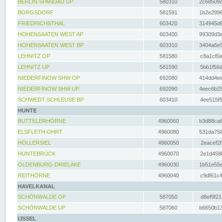
BERLIN-SPANDAU UP
580310
2c68509c
BORGSDORF
581591
1b2e2996
FRIEDRICHSTHAL
603420
314945d6
HOHENSAATEN WEST AP
603400
99309d3e
HOHENSAATEN WEST BP
603310
3404a6e5
LEHNITZ OP
581580
c8a1cf0a
LEHNITZ UP
581590
5bb1f56d
NIEDERFINOW SHW OP
692080
414dd4ee
NIEDERFINOW SHW UP
692090
4eec6b25
SCHWEDT SCHLEUSE BP
603410
4ee515f9
HUNTE
BUTTELERHÖRNE
4960060
b3d88ca6
ELSFLETH OHRT
4960080
531da758
HOLLERSIEL
4960050
2eacef2f
HUNTEBRÜCK
4960070
2e1d458b
OLDENBURG-DRIELAKE
4960030
1b51e55e
REITHÖRNE
4960040
c9df61c4
HAVELKANAL
SCHÖNWALDE OP
587050
d8ef9f21
SCHÖNWALDE UP
587060
b6650b13
IJSSEL