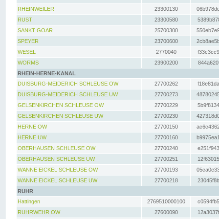
RHEINWEILER
23300130
06b978dd
RUST
23300580
5389b878
SANKT GOAR
25700300
550eb7e9
SPEYER
23700600
2cb8ae5b
WESEL
2770040
f33c3cc9
WORMS
23900200
844a620f
RHEIN-HERNE-KANAL
DUISBURG-MEIDERICH SCHLEUSE OW
27700262
f18e81da
DUISBURG-MEIDERICH SCHLEUSE UW
27700273
48780245
GELSENKIRCHEN SCHLEUSE OW
27700229
5b9f8134
GELSENKIRCHEN SCHLEUSE UW
27700230
427318d0
HERNE OW
27700150
ac6c4362
HERNE UW
27700160
b9975ea1
OBERHAUSEN SCHLEUSE OW
27700240
e251f943
OBERHAUSEN SCHLEUSE UW
27700251
12f63015
WANNE EICKEL SCHLEUSE OW
27700193
05ca0e33
WANNE EICKEL SCHLEUSE UW
27700218
23045f8b
RUHR
Hattingen
2769510000100
c0594fb5
RUHRWEHR OW
27600090
12a3037f