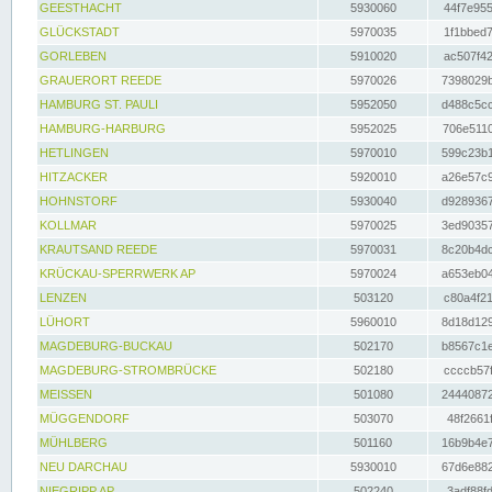
GEESTHACHT
5930060
44f7e955
GLÜCKSTADT
5970035
1f1bbed7
GORLEBEN
5910020
ac507f42
GRAUERORT REEDE
5970026
7398029b
HAMBURG ST. PAULI
5952050
d488c5cc
HAMBURG-HARBURG
5952025
706e5110
HETLINGEN
5970010
599c23b1
HITZACKER
5920010
a26e57c9
HOHNSTORF
5930040
d9289367
KOLLMAR
5970025
3ed90357
KRAUTSAND REEDE
5970031
8c20b4dc
KRÜCKAU-SPERRWERK AP
5970024
a653eb04
LENZEN
503120
c80a4f21
LÜHORT
5960010
8d18d129
MAGDEBURG-BUCKAU
502170
b8567c1e
MAGDEBURG-STROMBRÜCKE
502180
ccccb57f
MEISSEN
501080
24440872
MÜGGENDORF
503070
48f2661f
MÜHLBERG
501160
16b9b4e7
NEU DARCHAU
5930010
67d6e882
NIEGRIPP AP
502240
3adf88fd