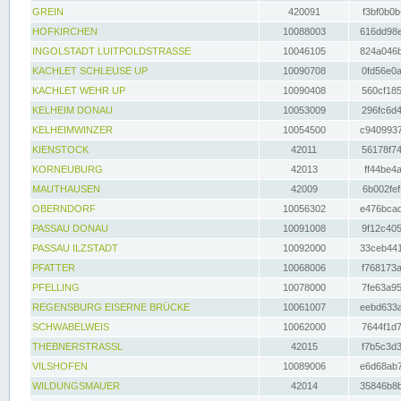
GREIN
420091
f3bf0b0b
HOFKIRCHEN
10088003
616dd98e
INGOLSTADT LUITPOLDSTRASSE
10046105
824a046b
KACHLET SCHLEUSE UP
10090708
0fd56e0a
KACHLET WEHR UP
10090408
560cf185
KELHEIM DONAU
10053009
296fc6d4
KELHEIMWINZER
10054500
c9409937
KIENSTOCK
42011
56178f74
KORNEUBURG
42013
ff44be4a
MAUTHAUSEN
42009
6b002fef
OBERNDORF
10056302
e476bcad
PASSAU DONAU
10091008
9f12c405
PASSAU ILZSTADT
10092000
33ceb441
PFATTER
10068006
f768173a
PFELLING
10078000
7fe63a95
REGENSBURG EISERNE BRÜCKE
10061007
eebd633a
SCHWABELWEIS
10062000
7644f1d7
THEBNERSTRASSL
42015
f7b5c3d3
VILSHOFEN
10089006
e6d68ab7
WILDUNGSMAUER
42014
35846b8b