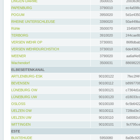
LINGEN-DARME
3500015
200363fc
PAPENBURG
3790010
ec4a598d
POGUM
3950020
5d1e4350
RHEINE UNTERSCHLEUSE
3390020
50a449ba
Rühle
3500070
15456f75
TERBORG
3910020
244cae8b
VERSEN WEHR OP
3730001
86f8dbab
VERSEN WEHRDURCHSTICH
3730010
6de43652
WEENER
3790020
aa6af4e6
Wachendorf
3500031
88698229
ELBESEITENKANAL
ARTLENBURG-ESK
90100122
7fec2f4f
BEVENSEN
90100112
b8997708
LÜNEBURG OW
90100121
c7364d1e
LÜNEBURG UW
90100120
d18033cd
OSLOSS
90100100
6c5b6422
UELZEN OW
90100111
728bd3e3
UELZEN UW
90100110
0d0082cf
WITTINGEN
90100101
9cf795ce
ESTE
BUXTEHUDE
5950080
8a08c920