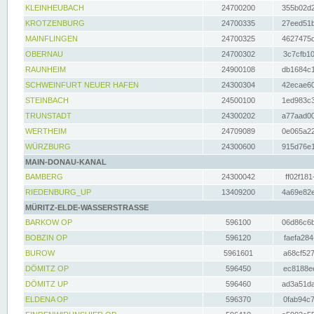
KLEINHEUBACH
24700200
355b02d2
KROTZENBURG
24700335
27eed51b
MAINFLINGEN
24700325
4627475d
OBERNAU
24700302
3c7cfb10
RAUNHEIM
24900108
db1684c1
SCHWEINFURT NEUER HAFEN
24300304
42ecae60
STEINBACH
24500100
1ed983c3
TRUNSTADT
24300202
a77aad00
WERTHEIM
24709089
0e065a22
WÜRZBURG
24300600
915d76e1
MAIN-DONAU-KANAL
BAMBERG
24300042
ff02f181
RIEDENBURG_UP
13409200
4a69e82e
MÜRITZ-ELDE-WASSERSTRASSE
BARKOW OP
596100
06d86c6b
BOBZIN OP
596120
faefa284
BUROW
5961601
a68cf527
DÖMITZ OP
596450
ec8188ee
DÖMITZ UP
596460
ad3a51da
ELDENA OP
596370
0fab94c7