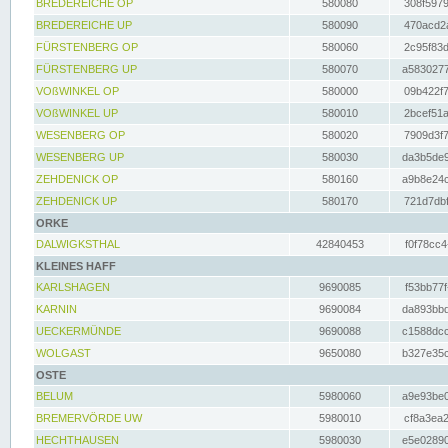
BREDEREICHE OP
580080
308f5979
BREDEREICHE UP
580090
470acd2a
FÜRSTENBERG OP
580060
2c95f83d
FÜRSTENBERG UP
580070
a5830277
VOßWINKEL OP
580000
09b422f7
VOßWINKEL UP
580010
2bcef51a
WESENBERG OP
580020
7909d3f7
WESENBERG UP
580030
da3b5de9
ZEHDENICK OP
580160
a9b8e24c
ZEHDENICK UP
580170
721d7dbf
ORKE
DALWIGKSTHAL
42840453
f0f78cc4
KLEINES HAFF
KARLSHAGEN
9690085
f53bb77f
KARNIN
9690084
da893bbd
UECKERMÜNDE
9690088
c1588dcc
WOLGAST
9650080
b327e35c
OSTE
BELUM
5980060
a9e93be0
BREMERVÖRDE UW
5980010
cf8a3ea2
HECHTHAUSEN
5980030
e5e02890