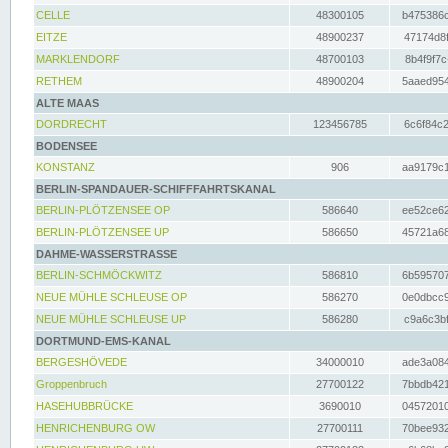
CELLE
48300105
b475386c
EITZE
48900237
47174d8f
MARKLENDORF
48700103
8b4f9f7c
RETHEM
48900204
5aaed954
ALTE MAAS
DORDRECHT
123456785
6c6f84c2
BODENSEE
KONSTANZ
906
aa9179c1
BERLIN-SPANDAUER-SCHIFFFAHRTSKANAL
BERLIN-PLÖTZENSEE OP
586640
ee52ce62
BERLIN-PLÖTZENSEE UP
586650
45721a68
DAHME-WASSERSTRASSE
BERLIN-SCHMÖCKWITZ
586810
6b595707
NEUE MÜHLE SCHLEUSE OP
586270
0e0dbcc9
NEUE MÜHLE SCHLEUSE UP
586280
c9a6c3bf
DORTMUND-EMS-KANAL
BERGESHÖVEDE
34000010
ade3a084
Groppenbruch
27700122
7bbdb421
HASEHUBBRÜCKE
3690010
04572010
HENRICHENBURG OW
27700111
70bee932