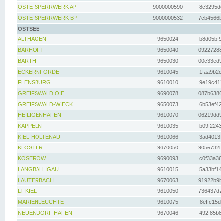
OSTE-SPERRWERK AP
9000000590
8c3295dc
OSTE-SPERRWERK BP
9000000532
7cb4566b
OSTSEE
ALTHAGEN
9650024
b8d05bf9
BARHÖFT
9650040
09227288
BARTH
9650030
00c33ed9
ECKERNFÖRDE
9610045
1faa9b2c
FLENSBURG
9610010
9e19c411
GREIFSWALD OIE
9690078
087b6386
GREIFSWALD-WIECK
9650073
6b53ef42
HEILIGENHAFEN
9610070
06219dd9
KAPPELN
9610035
b09f2243
KIEL-HOLTENAU
9610066
3ad4013f
KLOSTER
9670050
905e7328
KOSEROW
9690093
c0f33a36
LANGBALLIGAU
9610015
5a33bf14
LAUTERBACH
9670063
91922b9b
LT KIEL
9610050
736437d7
MARIENLEUCHTE
9610075
8effc15d
NEUENDORF HAFEN
9670046
492f85b8