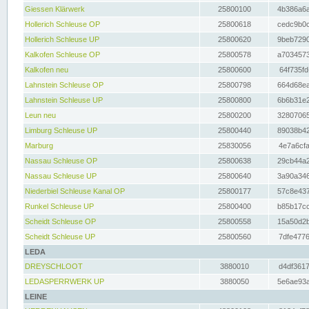
Giessen Klärwerk
25800100
4b386a6a
Hollerich Schleuse OP
25800618
cedc9b0c
Hollerich Schleuse UP
25800620
9beb7290
Kalkofen Schleuse OP
25800578
a7034573
Kalkofen neu
25800600
64f735fd
Lahnstein Schleuse OP
25800798
664d68ea
Lahnstein Schleuse UP
25800800
6b6b31e2
Leun neu
25800200
32807065
Limburg Schleuse UP
25800440
89038b42
Marburg
25830056
4e7a6cfa
Nassau Schleuse OP
25800638
29cb44a2
Nassau Schleuse UP
25800640
3a90a346
Niederbiel Schleuse Kanal OP
25800177
57c8e437
Runkel Schleuse UP
25800400
b85b17cc
Scheidt Schleuse OP
25800558
15a50d2b
Scheidt Schleuse UP
25800560
7dfe4776
LEDA
DREYSCHLOOT
3880010
d4df3617
LEDASPERRWERK UP
3880050
5e6ae93a
LEINE