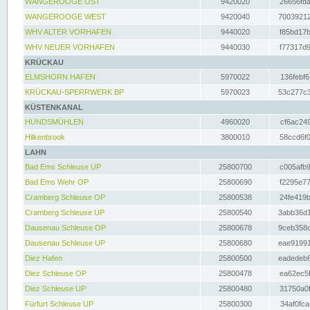
WANGEROOGE OST
9420020
26656fda
WANGEROOGE WEST
9420040
70039212
WHV ALTER VORHAFEN
9440020
f85bd17b
WHV NEUER VORHAFEN
9440030
f77317d9
KRÜCKAU
ELMSHORN HAFEN
5970022
136febf6
KRÜCKAU-SPERRWERK BP
5970023
53c277c3
KÜSTENKANAL
HUNDSMÜHLEN
4960020
cf6ac249
Hilkenbrook
3800010
58ccd6f0
LAHN
Bad Ems Schleuse UP
25800700
c005afb9
Bad Ems Wehr OP
25800690
f2295e77
Cramberg Schleuse OP
25800538
24fe419b
Cramberg Schleuse UP
25800540
3abb36d1
Dausenau Schleuse OP
25800678
9ceb358c
Dausenau Schleuse UP
25800680
eae91991
Diez Hafen
25800500
eadedeb6
Diez Schleuse OP
25800478
ea62ec5f
Diez Schleuse UP
25800480
31750a0f
Fürfurt Schleuse UP
25800300
34af0fca