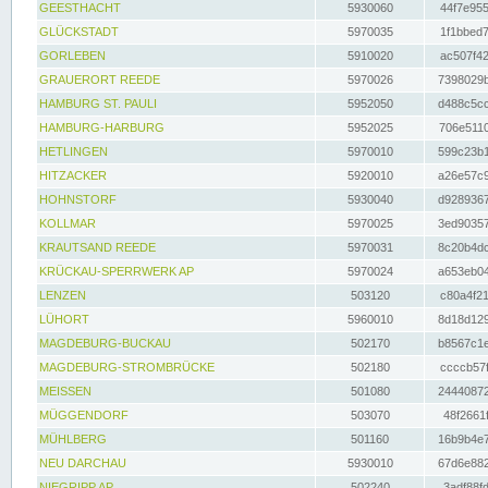
GEESTHACHT
5930060
44f7e955
GLÜCKSTADT
5970035
1f1bbed7
GORLEBEN
5910020
ac507f42
GRAUERORT REEDE
5970026
7398029b
HAMBURG ST. PAULI
5952050
d488c5cc
HAMBURG-HARBURG
5952025
706e5110
HETLINGEN
5970010
599c23b1
HITZACKER
5920010
a26e57c9
HOHNSTORF
5930040
d9289367
KOLLMAR
5970025
3ed90357
KRAUTSAND REEDE
5970031
8c20b4dc
KRÜCKAU-SPERRWERK AP
5970024
a653eb04
LENZEN
503120
c80a4f21
LÜHORT
5960010
8d18d129
MAGDEBURG-BUCKAU
502170
b8567c1e
MAGDEBURG-STROMBRÜCKE
502180
ccccb57f
MEISSEN
501080
24440872
MÜGGENDORF
503070
48f2661f
MÜHLBERG
501160
16b9b4e7
NEU DARCHAU
5930010
67d6e882
NIEGRIPP AP
502240
3adf88fd