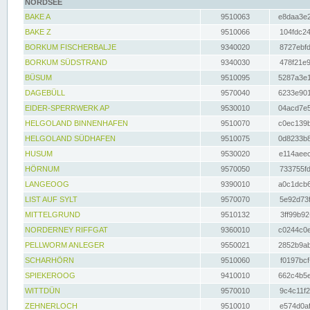
NORDSEE
BAKE A
9510063
e8daa3e2
BAKE Z
9510066
104fdc24
BORKUM FISCHERBALJE
9340020
8727ebfd
BORKUM SÜDSTRAND
9340030
478f21e9
BÜSUM
9510095
5287a3e1
DAGEBÜLL
9570040
6233e901
EIDER-SPERRWERK AP
9530010
04acd7e5
HELGOLAND BINNENHAFEN
9510070
c0ec139b
HELGOLAND SÜDHAFEN
9510075
0d8233b8
HUSUM
9530020
e114aeec
HÖRNUM
9570050
733755fd
LANGEOOG
9390010
a0c1dcb6
LIST AUF SYLT
9570070
5e92d73f
MITTELGRUND
9510132
3ff99b92
NORDERNEY RIFFGAT
9360010
c0244c0e
PELLWORM ANLEGER
9550021
2852b9ab
SCHARHÖRN
9510060
f0197bcf
SPIEKEROOG
9410010
662c4b5e
WITTDÜN
9570010
9c4c11f2
ZEHNERLOCH
9510010
e574d0af