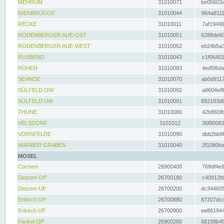
MEHRUM
31010071
be05603a
NIENBRÜGGE
31010044
864a8111
RECKE
31010011
7af19499
RODENBERGER AUE-OST
31010051
6288de60
RODENBERGER AUE-WEST
31010052
eb24b5a3
RUSBEND
31010043
c1f06401
RÜHEN
31010093
4ed5f6da
SEHNDE
31010070
ab0d9117
SÜLFELD OW
31010092
a8604e8f
SÜLFELD UW
31010091
892183d6
THUNE
31010080
42b865fb
VELSDORF
3101012
36f80081
VORSFELDE
31010090
dbb2bb9f
WARBER GRABEN
31010040
2f1080ba
MOSEL
Cochem
26900400
768df4e9
Detzem OP
26700180
c40912fd
Detzem UP
26700200
dc344605
Enkirch OP
26700880
87207dcd
Enkirch UP
26700900
ee861944
Fankel OP
26900280
68198b48