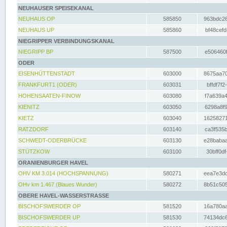
NEUHAUSER SPEISEKANAL
NEUHAUS OP
585850
963bdc26
NEUHAUS UP
585860
bf48cefd
NIEGRIPPER VERBINDUNGSKANAL
NIEGRIPP BP
587500
e506460f
ODER
EISENHÜTTENSTADT
603000
8675aa70
FRANKFURT1 (ODER)
603031
bffdf7f2
HOHENSAATEN-FINOW
603080
f7a639a4
KIENITZ
603050
6298a8f9
KIETZ
603040
16258271
RATZDORF
603140
ca3f535b
SCHWEDT-ODERBRÜCKE
603130
e28babaa
STÜTZKOW
603100
30bff0df
ORANIENBURGER HAVEL
OHV KM 3.014 (HOCHSPANNUNG)
580271
eea7e3dc
OHv km 1.467 (Blaues Wunder)
580272
8b51c505
OBERE HAVEL-WASSERSTRASSE
BISCHOFSWERDER OP
581520
16a780aa
BISCHOFSWERDER UP
581530
74134dc6