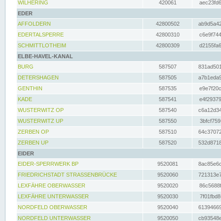
WILHERING
420061
aec23fd6
EDER
AFFOLDERN
42800502
ab9d5a42
EDERTALSPERRE
42800310
c6e9f744
SCHMITTLOTHEIM
42800309
d2155fa6
ELBE-HAVEL-KANAL
BURG
587507
831ad501
DETERSHAGEN
587505
a7b1eda9
GENTHIN
587535
e9e7f20c
KADE
587541
e4f29379
WUSTERWITZ OP
587540
c6a12d34
WUSTERWITZ UP
587550
3bfcf759
ZERBEN OP
587510
64c37072
ZERBEN UP
587520
532d8718
EIDER
EIDER-SPERRWERK BP
9520081
8ac85e6c
FRIEDRICHSTADT STRASSENBRÜCKE
9520060
721313e7
LEXFÄHRE OBERWASSER
9520020
86c5688f
LEXFÄHRE UNTERWASSER
9520030
7f01fbd8
NORDFELD OBERWASSER
9520040
61394669
NORDFELD UNTERWASSER
9520050
cb93548e