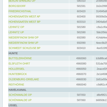
BERLIN-SPANDAU UP
580310
2c68509c
BORGSDORF
581591
1b2e2996
FRIEDRICHSTHAL
603420
314945d6
HOHENSAATEN WEST AP
603400
99309d3e
HOHENSAATEN WEST BP
603310
3404a6e5
LEHNITZ OP
581580
c8a1cf0a
LEHNITZ UP
581590
5bb1f56d
NIEDERFINOW SHW OP
692080
414dd4ee
NIEDERFINOW SHW UP
692090
4eec6b25
SCHWEDT SCHLEUSE BP
603410
4ee515f9
HUNTE
BUTTELERHÖRNE
4960060
b3d88ca6
ELSFLETH OHRT
4960080
531da758
HOLLERSIEL
4960050
2eacef2f
HUNTEBRÜCK
4960070
2e1d458b
OLDENBURG-DRIELAKE
4960030
1b51e55e
REITHÖRNE
4960040
c9df61c4
HAVELKANAL
SCHÖNWALDE OP
587050
d8ef9f21
SCHÖNWALDE UP
587060
b6650b13
IJSSEL