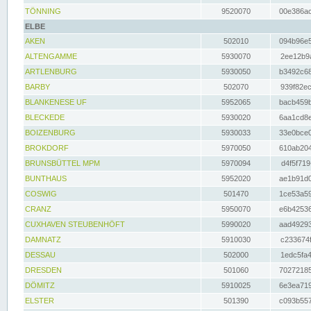
TÖNNING
9520070
00e386ac
ELBE
AKEN
502010
094b96e5
ALTENGAMME
5930070
2ee12b9a
ARTLENBURG
5930050
b3492c68
BARBY
502070
939f82ec
BLANKENESE UF
5952065
bacb459b
BLECKEDE
5930020
6aa1cd8e
BOIZENBURG
5930033
33e0bce0
BROKDORF
5970050
610ab204
BRUNSBÜTTEL MPM
5970094
d4f5f719
BUNTHAUS
5952020
ae1b91d0
COSWIG
501470
1ce53a59
CRANZ
5950070
e6b42536
CUXHAVEN STEUBENHÖFT
5990020
aad49293
DAMNATZ
5910030
c233674f
DESSAU
502000
1edc5fa4
DRESDEN
501060
70272185
DÖMITZ
5910025
6e3ea719
ELSTER
501390
c093b557