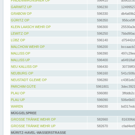
FINDENWIRUNSHIER OP
596410
a5902c55
GARWITZ UP
596230
12499527
GRABOW OP
596330
db4a69b2
GÜRITZ OP
596350
956ce5ff
KLEIN LAASCH WEHR OP
596300
25530a3e
LEWITZ OP
596250
7bbd90ad
LÜBZ OP
596140
d75442cf
MALCHOW WEHR OP
596200
bccaacb3
MALLISS OP
596390
497c29ee
MALLISS UP
596400
a64918a6
NEU KALLISS OP
596430
30739ff3
NEUBURG OP
596160
541c508a
NEUSTADT GLEWE OP
596280
c4381eb3
PARCHIM GÜTE
5961801
3dec3921
PLAU OP
596080
3ffddb2c
PLAU UP
596090
506e6b03
WAREN
596030
bd317edd
MÜGGELSPREE
GROSSE TRÄNKE WEHR OP
582660
81630fdd
GROSSE TRÄNKE WEHR UP
582670
cfad4ee5
MÜRITZ-HAVEL-WASSERSTRASSE