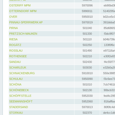
OSTERIFF MPM
5970096
eb90bd3f
OTTERNDORF MPM
5990011
5140295e
OVER
5950010
b02ce5c0
PINNAU-SPERRWERK AP
5970019
391bbba5
PIRNA
501040
85d686f1
PRETZSCH-MAUKEN
501330
f3dc8f07
RIESA
501110
b04b739d
ROGÄTZ
502250
133f0f6c
ROSSLAU
501490
e97116a4
ROTHENSEE
502210
e30f2e83
SANDAU
502430
f4c55f77
SCHARLEUK
503030
e32b0a28
SCHNACKENBURG
5910010
550e3885
SCHULAU
5950090
f3c6ee73
SCHÖNA
501010
7cb7461b
SCHÖNEBECK
502130
90bcb315
SCHÖPFSTELLE
5952030
fed4c295
SEEMANNSHÖFT
5952060
816affba
STADERSAND
5970013
80f0fc4d
STORKAU
502370
de4cc1db