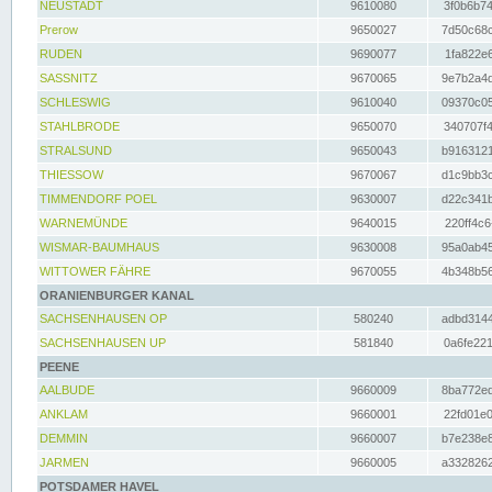
NEUSTADT
9610080
3f0b6b74
Prerow
9650027
7d50c68c
RUDEN
9690077
1fa822e6
SASSNITZ
9670065
9e7b2a4d
SCHLESWIG
9610040
09370c05
STAHLBRODE
9650070
340707f4
STRALSUND
9650043
b9163121
THIESSOW
9670067
d1c9bb3c
TIMMENDORF POEL
9630007
d22c341b
WARNEMÜNDE
9640015
220ff4c6
WISMAR-BAUMHAUS
9630008
95a0ab45
WITTOWER FÄHRE
9670055
4b348b56
ORANIENBURGER KANAL
SACHSENHAUSEN OP
580240
adbd3144
SACHSENHAUSEN UP
581840
0a6fe221
PEENE
AALBUDE
9660009
8ba772ed
ANKLAM
9660001
22fd01e0
DEMMIN
9660007
b7e238e8
JARMEN
9660005
a3328262
POTSDAMER HAVEL