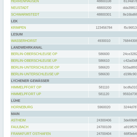
HERRENHAUSEN
48800108
8134af78
NEUSTADT
48800200
dda39817
SCHWARMSTEDT
48800301
8e16bd66
LEK
KRIMPEN
123456784
f5c96f13
LESUM
WASSERHORST
4930010
76844306
LANDWEHRKANAL
BERLIN-OBERSCHLEUSE OP
586600
24ce3282
BERLIN-OBERSCHLEUSE UP
586610
c42ad3df
BERLIN-UNTERSCHLEUSE OP
586620
503ad891
BERLIN-UNTERSCHLEUSE UP
586630
d198c901
LYCHENER GEWÄSSER
HIMMELPFORT OP
581110
bcdfa310
HIMMELPFORT UP
581120
9592d736
LÜHE
HORNEBURG
5960020
3244d787
MAIN
ASTHEIM
24300406
3de69bf8
FAULBACH
24700109
a919f57f
FRANKFURT OSTHAFEN
24700404
66ff3eb4