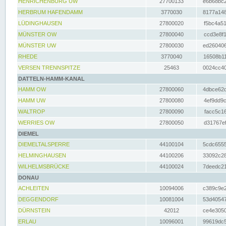
HENRICHENBURG UW
27700133
e6b68bc2
HERBRUM HAFENDAMM
3770030
8177a148
LÜDINGHAUSEN
27800020
f5bc4a51
MÜNSTER OW
27800040
ccd3e8f1
MÜNSTER UW
27800030
ed260406
RHEDE
3770040
16508b11
VERSEN TRENNSPITZE
25463
0024cc40
DATTELN-HAMM-KANAL
HAMM OW
27800060
4dbce62d
HAMM UW
27800080
4ef9dd9c
WALTROP
27800090
facc5c16
WERRIES OW
27800050
d31767ef
DIEMEL
DIEMELTALSPERRE
44100104
5cdc6555
HELMINGHAUSEN
44100206
33092c28
WILHELMSBRÜCKE
44100024
7deedc21
DONAU
ACHLEITEN
10094006
c389c9e2
DEGGENDORF
10081004
53d40547
DÜRNSTEIN
42012
ce4e3050
ERLAU
10096001
99619dc5