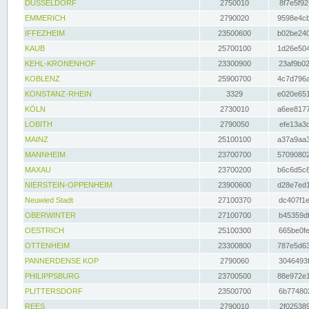
DÜSSELDORF
2750010
8f7e5f92
EMMERICH
2790020
9598e4cb
IFFEZHEIM
23500600
b02be240
KAUB
25700100
1d26e504
KEHL-KRONENHOF
23300900
23af9b02
KOBLENZ
25900700
4c7d796a
KONSTANZ-RHEIN
3329
e020e651
KÖLN
2730010
a6ee8177
LOBITH
2790050
efe13a3d
MAINZ
25100100
a37a9aa3
MANNHEIM
23700700
57090802
MAXAU
23700200
b6c6d5c8
NIERSTEIN-OPPENHEIM
23900600
d28e7ed1
Neuwied Stadt
27100370
dc407f1e
OBERWINTER
27100700
b45359df
OESTRICH
25100300
665be0fe
OTTENHEIM
23300800
787e5d63
PANNERDENSE KOP
2790060
3046493f
PHILIPPSBURG
23700500
88e972e1
PLITTERSDORF
23500700
6b774802
REES
2790010
2f025389