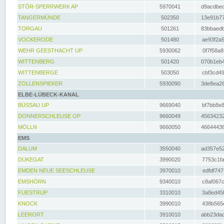
STÖR-SPERRWERK AP
5970041
d9acdbec
TANGERMÜNDE
502350
13e91b77
TORGAU
501261
83bbaedb
VOCKERODE
501480
ae93f2a5
WEHR GEESTHACHT UP
5930062
0f7f58a8
WITTENBERG
501420
070b1eb4
WITTENBERGE
503050
cbf3cd49
ZOLLENSPIEKER
5930090
3de8ea26
ELBE-LÜBECK-KANAL
BÜSSAU UP
9669040
bf7bb8e8
DONNERSCHLEUSE OP
9660049
45634232
MÖLLN
9660050
46644438
EMS
DALUM
3550040
ad357e52
DUKEGAT
3990020
7753c1fa
EMDEN NEUE SEESCHLEUSE
3970010
edfdf747
EMSHÖRN
9340010
c8af067c
FUESTRUP
3310010
3a8ed45f
KNOCK
3990010
438b565e
LEERORT
3910010
abb23dad