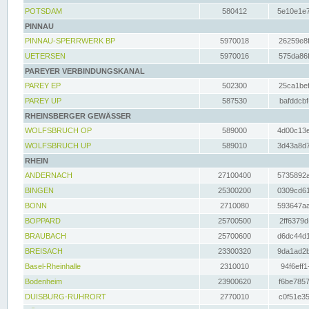
POTSDAM
580412
5e10e1e7
PINNAU
PINNAU-SPERRWERK BP
5970018
26259e8f
UETERSEN
5970016
575da86f
PAREYER VERBINDUNGSKANAL
PAREY EP
502300
25ca1bef
PAREY UP
587530
bafddcbf
RHEINSBERGER GEWÄSSER
WOLFSBRUCH OP
589000
4d00c13e
WOLFSBRUCH UP
589010
3d43a8d7
RHEIN
ANDERNACH
27100400
5735892a
BINGEN
25300200
0309cd61
BONN
2710080
593647aa
BOPPARD
25700500
2ff6379d
BRAUBACH
25700600
d6dc44d1
BREISACH
23300320
9da1ad2b
Basel-Rheinhalle
2310010
94f6eff1
Bodenheim
23900620
f6be7857
DUISBURG-RUHRORT
2770010
c0f51e35