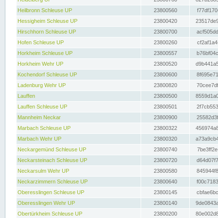
Heilbronn Schleuse UP
23800560
f77df170
Hessigheim Schleuse UP
23800420
23517de9
Hirschhorn Schleuse UP
23800700
acf505dd
Hofen Schleuse UP
23800260
cf2af1a4
Horkheim Schleuse UP
23800557
b76bf04c
Horkheim Wehr UP
23800520
d9b441a5
Kochendorf Schleuse UP
23800600
8f695e71
Ladenburg Wehr UP
23800820
70cee7df
Lauffen
23800500
8559d1a0
Lauffen Schleuse UP
23800501
2f7cb553
Mannheim Neckar
23800900
25582d3f
Marbach Schleuse UP
23800322
456974a8
Marbach Wehr UP
23800320
a73a9cb4
Neckargemünd Schleuse UP
23800740
7be3ff2e
Neckarsteinach Schleuse UP
23800720
d64d07f7
Neckarsulm Wehr UP
23800580
845944f8
Neckarzimmern Schleuse UP
23800640
f00c7183
Oberesslingen Schleuse UP
23800145
cbfae6bc
Oberesslingen Wehr UP
23800140
9de0843a
Obertürkheim Schleuse UP
23800200
80e002d8