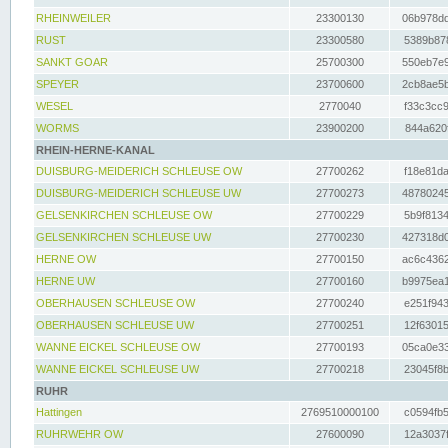
RHEINWEILER
23300130
06b978dd
RUST
23300580
5389b878
SANKT GOAR
25700300
550eb7e9
SPEYER
23700600
2cb8ae5b
WESEL
2770040
f33c3cc9
WORMS
23900200
844a620f
RHEIN-HERNE-KANAL
DUISBURG-MEIDERICH SCHLEUSE OW
27700262
f18e81da
DUISBURG-MEIDERICH SCHLEUSE UW
27700273
48780245
GELSENKIRCHEN SCHLEUSE OW
27700229
5b9f8134
GELSENKIRCHEN SCHLEUSE UW
27700230
427318d0
HERNE OW
27700150
ac6c4362
HERNE UW
27700160
b9975ea1
OBERHAUSEN SCHLEUSE OW
27700240
e251f943
OBERHAUSEN SCHLEUSE UW
27700251
12f63015
WANNE EICKEL SCHLEUSE OW
27700193
05ca0e33
WANNE EICKEL SCHLEUSE UW
27700218
23045f8b
RUHR
Hattingen
2769510000100
c0594fb5
RUHRWEHR OW
27600090
12a3037f