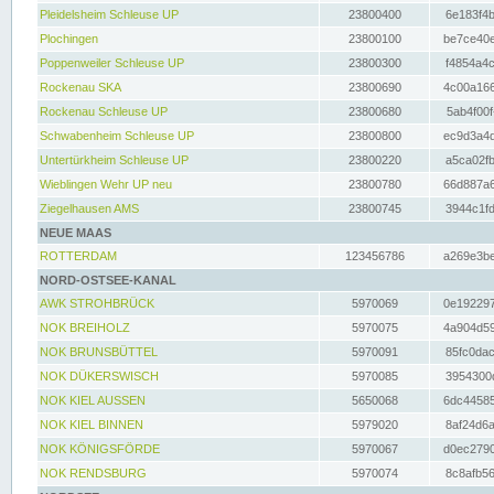
Pleidelsheim Schleuse UP
23800400
6e183f4b
Plochingen
23800100
be7ce40e
Poppenweiler Schleuse UP
23800300
f4854a4c
Rockenau SKA
23800690
4c00a166
Rockenau Schleuse UP
23800680
5ab4f00f
Schwabenheim Schleuse UP
23800800
ec9d3a4d
Untertürkheim Schleuse UP
23800220
a5ca02fb
Wieblingen Wehr UP neu
23800780
66d887a6
Ziegelhausen AMS
23800745
3944c1fd
NEUE MAAS
ROTTERDAM
123456786
a269e3be
NORD-OSTSEE-KANAL
AWK STROHBRÜCK
5970069
0e192297
NOK BREIHOLZ
5970075
4a904d59
NOK BRUNSBÜTTEL
5970091
85fc0dac
NOK DÜKERSWISCH
5970085
3954300d
NOK KIEL AUSSEN
5650068
6dc44585
NOK KIEL BINNEN
5979020
8af24d6a
NOK KÖNIGSFÖRDE
5970067
d0ec2790
NOK RENDSBURG
5970074
8c8afb56