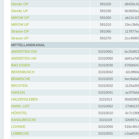
Diemitz OP
581020
d6426c42
Diemitz UP
581030
6b3b55e2
MIROW OP
581000
ab13c115
MIROW UP
581010
19cc3b9a
Strasen OP
581060
117877ec
Strasen UP
581070
2cc40997
MITTELLANDKANAL
ANDERTEN OW
31010061
bc20d819
ANDERTEN UW
31010060
dd41a7d6
BAD ESSEN
31010030
6760b547
BERENBUSCH
31010042
d2c8f60e
BRAMSCHE
31010020
bec8a6a5
BROXTEN
31010032
1125a391
HAHLEN
31010041
ac970eb0
HALDENSLEBEN
3101013
90d92801
HANN. LIST
31010062
27dfd137
HÖRSTEL
31010010
6c7c180f
KANALBRÜCKE
3101018
32b997c2
LOHNDE
31010050
516c4814
LÜBBECKE
31010031
c2aa9164