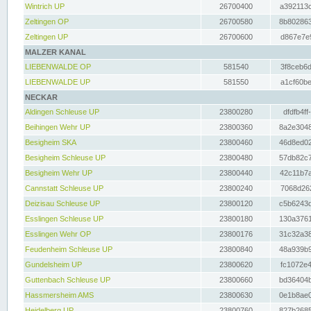
Wintrich UP
26700400
a392113c
Zeltingen OP
26700580
8b802863
Zeltingen UP
26700600
d867e7e9
MALZER KANAL
LIEBENWALDE OP
581540
3f8ceb6d
LIEBENWALDE UP
581550
a1cf60be
NECKAR
Aldingen Schleuse UP
23800280
dfdfb4ff
Beihingen Wehr UP
23800360
8a2e3048
Besigheim SKA
23800460
46d8ed02
Besigheim Schleuse UP
23800480
57db82c7
Besigheim Wehr UP
23800440
42c11b7a
Cannstatt Schleuse UP
23800240
7068d262
Deizisau Schleuse UP
23800120
c5b6243d
Esslingen Schleuse UP
23800180
130a3761
Esslingen Wehr OP
23800176
31c32a38
Feudenheim Schleuse UP
23800840
48a939b9
Gundelsheim UP
23800620
fc1072e4
Guttenbach Schleuse UP
23800660
bd36404b
Hassmersheim AMS
23800630
0e1b8ae0
Heidelberg UP
23800760
827b2685