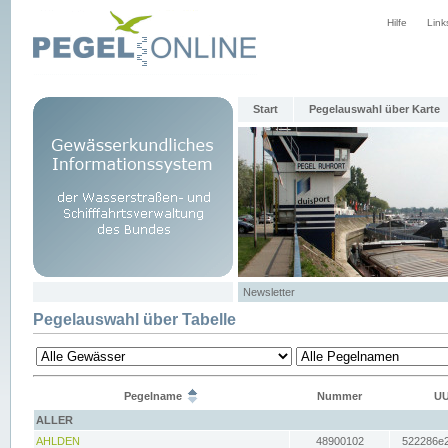
Hilfe
Link
Start
Pegelauswahl über Karte
Newsletter
Pegelauswahl über Tabelle
Pegelname
Nummer
UU
ALLER
AHLDEN
48900102
522286e2