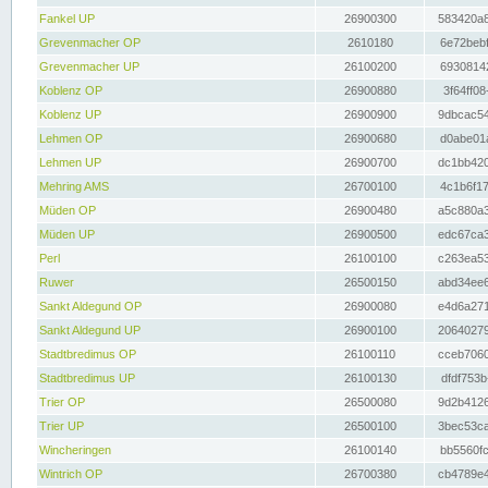
Fankel UP
26900300
583420a8
Grevenmacher OP
2610180
6e72bebf
Grevenmacher UP
26100200
69308142
Koblenz OP
26900880
3f64ff08
Koblenz UP
26900900
9dbcac54
Lehmen OP
26900680
d0abe01a
Lehmen UP
26900700
dc1bb420
Mehring AMS
26700100
4c1b6f17
Müden OP
26900480
a5c880a3
Müden UP
26900500
edc67ca3
Perl
26100100
c263ea53
Ruwer
26500150
abd34ee6
Sankt Aldegund OP
26900080
e4d6a271
Sankt Aldegund UP
26900100
20640279
Stadtbredimus OP
26100110
cceb7060
Stadtbredimus UP
26100130
dfdf753b
Trier OP
26500080
9d2b4126
Trier UP
26500100
3bec53ca
Wincheringen
26100140
bb5560fc
Wintrich OP
26700380
cb4789e4