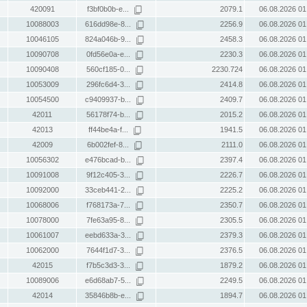
420091
f3bf0b0b-e...
2079.1
06.08.2026 01
10088003
616dd98e-8...
2256.9
06.08.2026 01
10046105
824a046b-9...
2458.3
06.08.2026 01
10090708
0fd56e0a-e...
2230.3
06.08.2026 01
10090408
560cf185-0...
2230.724
06.08.2026 01
10053009
296fc6d4-3...
2414.8
06.08.2026 01
10054500
c9409937-b...
2409.7
06.08.2026 01
42011
56178f74-b...
2015.2
06.08.2026 01
42013
ff44be4a-f...
1941.5
06.08.2026 01
42009
6b002fef-8...
2111.0
06.08.2026 01
10056302
e476bcad-b...
2397.4
06.08.2026 01
10091008
9f12c405-3...
2226.7
06.08.2026 01
10092000
33ceb441-2...
2225.2
06.08.2026 01
10068006
f768173a-7...
2350.7
06.08.2026 01
10078000
7fe63a95-8...
2305.5
06.08.2026 01
10061007
eebd633a-3...
2379.3
06.08.2026 01
10062000
7644f1d7-3...
2376.5
06.08.2026 01
42015
f7b5c3d3-3...
1879.2
06.08.2026 01
10089006
e6d68ab7-5...
2249.5
06.08.2026 01
42014
35846b8b-e...
1894.7
06.08.2026 01