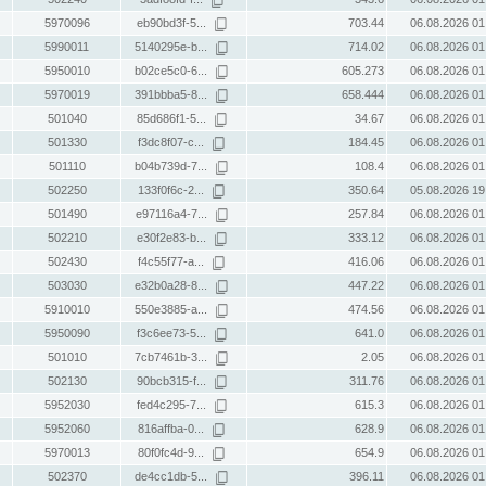
5970096
eb90bd3f-5...
703.44
06.08.2026 01
5990011
5140295e-b...
714.02
06.08.2026 01
5950010
b02ce5c0-6...
605.273
06.08.2026 01
5970019
391bbba5-8...
658.444
06.08.2026 01
501040
85d686f1-5...
34.67
06.08.2026 01
501330
f3dc8f07-c...
184.45
06.08.2026 01
501110
b04b739d-7...
108.4
06.08.2026 01
502250
133f0f6c-2...
350.64
05.08.2026 19
501490
e97116a4-7...
257.84
06.08.2026 01
502210
e30f2e83-b...
333.12
06.08.2026 01
502430
f4c55f77-a...
416.06
06.08.2026 01
503030
e32b0a28-8...
447.22
06.08.2026 01
5910010
550e3885-a...
474.56
06.08.2026 01
5950090
f3c6ee73-5...
641.0
06.08.2026 01
501010
7cb7461b-3...
2.05
06.08.2026 01
502130
90bcb315-f...
311.76
06.08.2026 01
5952030
fed4c295-7...
615.3
06.08.2026 01
5952060
816affba-0...
628.9
06.08.2026 01
5970013
80f0fc4d-9...
654.9
06.08.2026 01
502370
de4cc1db-5...
396.11
06.08.2026 01