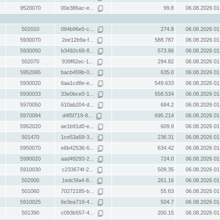
9520070
00e386ac-e...
99.8
06.08.2026 01
502010
094b96e5-c...
274.8
06.08.2026 01
5930070
2ee12b9a-f...
588.787
06.08.2026 01
5930050
b3492c68-8...
573.86
06.08.2026 01
502070
939f82ec-1...
294.82
06.08.2026 01
5952065
bacb459b-0...
635.0
06.08.2026 01
5930020
6aa1cd8e-e...
549.633
06.08.2026 01
5930033
33e0bce0-1...
558.534
06.08.2026 01
5970050
610ab204-d...
684.2
06.08.2026 01
5970094
d4f5f719-8...
695.214
06.08.2026 01
5952020
ae1b91d0-e...
609.9
06.08.2026 01
501470
1ce53a59-3...
236.31
06.08.2026 01
5950070
e6b42536-6...
634.42
06.08.2026 01
5990020
aad49293-2...
724.0
06.08.2026 01
5910030
c233674f-2...
509.35
06.08.2026 01
502000
1edc5fa4-8...
261.16
06.08.2026 01
501060
70272185-b...
55.63
06.08.2026 01
5910025
6e3ea719-4...
504.7
06.08.2026 01
501390
c093b557-4...
200.15
06.08.2026 01