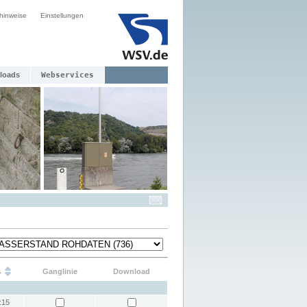
hinweise
Einstellungen
loads
Webservices
s
Ganglinie
Download
:15