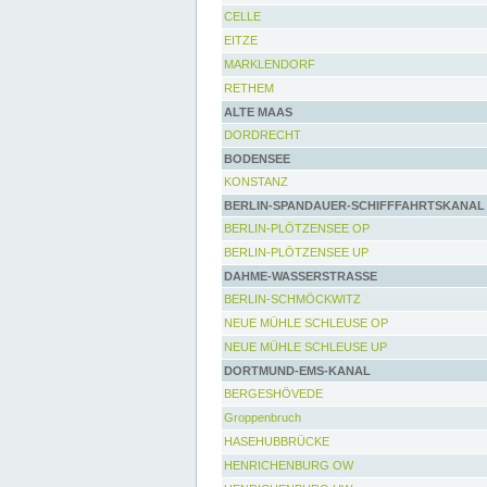
CELLE
EITZE
MARKLENDORF
RETHEM
ALTE MAAS
DORDRECHT
BODENSEE
KONSTANZ
BERLIN-SPANDAUER-SCHIFFFAHRTSKANAL
BERLIN-PLÖTZENSEE OP
BERLIN-PLÖTZENSEE UP
DAHME-WASSERSTRASSE
BERLIN-SCHMÖCKWITZ
NEUE MÜHLE SCHLEUSE OP
NEUE MÜHLE SCHLEUSE UP
DORTMUND-EMS-KANAL
BERGESHÖVEDE
Groppenbruch
HASEHUBBRÜCKE
HENRICHENBURG OW