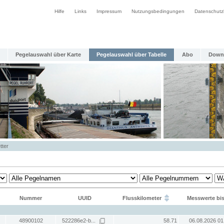
Hilfe
Links
Impressum
Nutzungsbedingungen
Datenschutz
Pegelauswahl über Karte
Pegelauswahl über Tabelle
Abo
Down
tter
Nummer
UUID
Flusskilometer
Messwerte bi
48900102
522286e2-b...
58.71
06.08.2026 01