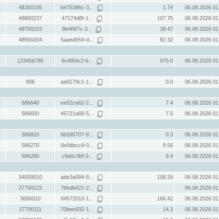
48300105
b475386c-3...
1.74
06.08.2026 01
48900237
47174d8f-1...
107.75
06.08.2026 01
48700103
8b4f9f7c-3...
38.47
06.08.2026 01
48900204
5aaed954-d...
82.32
06.08.2026 01
123456785
6c6f84c2-b...
975.0
06.08.2026 01
906
aa9179c1-1...
0.0
06.08.2026 01
586640
ee52ce62-2...
7.4
06.08.2026 01
586650
45721a68-5...
7.5
06.08.2026 01
586810
6b595707-8...
0.3
06.08.2026 01
586270
0e0dbcc9-0...
9.56
06.08.2026 01
586280
c9a6c3bf-0...
9.4
06.08.2026 01
34000010
ade3a084-8...
108.26
06.08.2026 01
27700122
7bbdb421-2...
06.08.2026 01
3690010
04572010-1...
166.42
06.08.2026 01
27700111
70bee932-1...
14.3
06.08.2026 01