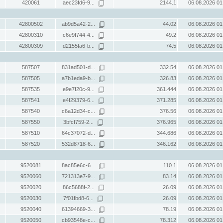
420061
aec23fd6-9...
2144.1
06.08.2026 01
42800502
ab9d5a42-2...
44.02
06.08.2026 01
42800310
c6e9f744-4...
49.2
06.08.2026 01
42800309
d2155fa6-b...
74.5
06.08.2026 01
587507
831ad501-d...
332.54
06.08.2026 01
587505
a7b1eda9-b...
326.83
06.08.2026 01
587535
e9e7f20c-9...
361.444
06.08.2026 01
587541
e4f29379-6...
371.285
06.08.2026 01
587540
c6a12d34-c...
376.56
06.08.2026 01
587550
3bfcf759-2...
376.965
06.08.2026 01
587510
64c37072-d...
344.686
06.08.2026 01
587520
532d8718-6...
346.162
06.08.2026 01
9520081
8ac85e6c-6...
110.1
06.08.2026 01
9520060
721313e7-9...
83.14
06.08.2026 01
9520020
86c5688f-2...
26.09
06.08.2026 01
9520030
7f01fbd8-6...
26.09
06.08.2026 01
9520040
61394669-3...
78.19
06.08.2026 01
9520050
cb93548e-c...
78.312
06.08.2026 01