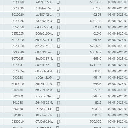
5930060
44f7e955-c...
583.393
06.08.2026 01
5970035
1f1bbed7-c...
674.0
06.08.2026 01
5910020
ac507f42-1...
492.95
06.08.2026 01
5970026
7398029b-c...
660.738
06.08.2026 01
5952050
d488c5cc-4...
623.1
06.08.2026 01
5952025
706e5110-c...
615.0
06.08.2026 01
5970010
599c23b1-4...
650.5
06.08.2026 01
5920010
a26e57c9-1...
522.639
06.08.2026 01
5930040
d9289367-c...
568.987
06.08.2026 01
5970025
3ed90357-4...
666.9
06.08.2026 01
5970031
8c20b4dc-1...
671.787
06.08.2026 01
5970024
a653eb04-d...
663.3
06.08.2026 01
503120
c80a4f21-5...
484.7
06.08.2026 01
5960010
8d18d129-0...
645.5
06.08.2026 01
502170
b8567c1e-8...
325.39
06.08.2026 01
502180
ccccb57f-a...
326.67
06.08.2026 01
501080
24440872-5...
82.2
06.08.2026 01
503070
48f2661f-f...
463.94
06.08.2026 01
501160
16b9b4e7-b...
128.02
05.08.2026 23
5930010
67d6e882-b...
536.385
06.08.2026 01
502240
3adf88fd-f...
343.6
06.08.2026 01