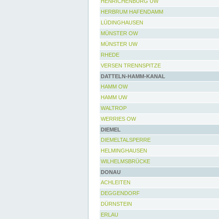
HENRICHENBURG UW
HERBRUM HAFENDAMM
LÜDINGHAUSEN
MÜNSTER OW
MÜNSTER UW
RHEDE
VERSEN TRENNSPITZE
DATTELN-HAMM-KANAL
HAMM OW
HAMM UW
WALTROP
WERRIES OW
DIEMEL
DIEMELTALSPERRE
HELMINGHAUSEN
WILHELMSBRÜCKE
DONAU
ACHLEITEN
DEGGENDORF
DÜRNSTEIN
ERLAU