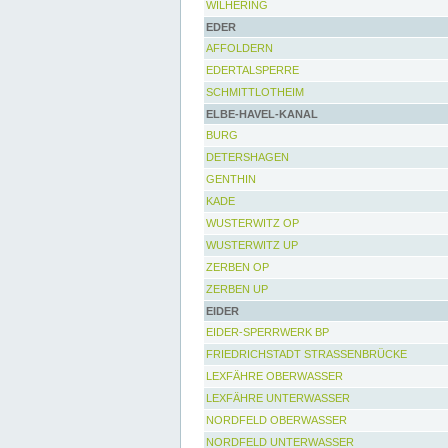
WILHERING
EDER
AFFOLDERN
EDERTALSPERRE
SCHMITTLOTHEIM
ELBE-HAVEL-KANAL
BURG
DETERSHAGEN
GENTHIN
KADE
WUSTERWITZ OP
WUSTERWITZ UP
ZERBEN OP
ZERBEN UP
EIDER
EIDER-SPERRWERK BP
FRIEDRICHSTADT STRASSENBRÜCKE
LEXFÄHRE OBERWASSER
LEXFÄHRE UNTERWASSER
NORDFELD OBERWASSER
NORDFELD UNTERWASSER