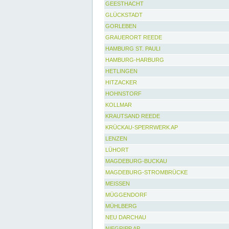
GEESTHACHT
GLÜCKSTADT
GORLEBEN
GRAUERORT REEDE
HAMBURG ST. PAULI
HAMBURG-HARBURG
HETLINGEN
HITZACKER
HOHNSTORF
KOLLMAR
KRAUTSAND REEDE
KRÜCKAU-SPERRWERK AP
LENZEN
LÜHORT
MAGDEBURG-BUCKAU
MAGDEBURG-STROMBRÜCKE
MEISSEN
MÜGGENDORF
MÜHLBERG
NEU DARCHAU
NIEGRIPP AP