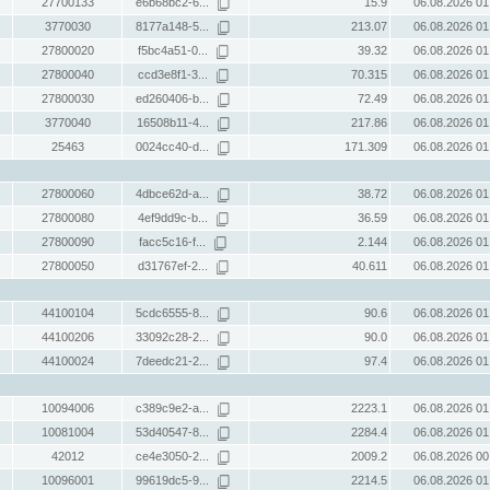
27700133
e6b68bc2-6...
15.9
06.08.2026 01
3770030
8177a148-5...
213.07
06.08.2026 01
27800020
f5bc4a51-0...
39.32
06.08.2026 01
27800040
ccd3e8f1-3...
70.315
06.08.2026 01
27800030
ed260406-b...
72.49
06.08.2026 01
3770040
16508b11-4...
217.86
06.08.2026 01
25463
0024cc40-d...
171.309
06.08.2026 01
27800060
4dbce62d-a...
38.72
06.08.2026 01
27800080
4ef9dd9c-b...
36.59
06.08.2026 01
27800090
facc5c16-f...
2.144
06.08.2026 01
27800050
d31767ef-2...
40.611
06.08.2026 01
44100104
5cdc6555-8...
90.6
06.08.2026 01
44100206
33092c28-2...
90.0
06.08.2026 01
44100024
7deedc21-2...
97.4
06.08.2026 01
10094006
c389c9e2-a...
2223.1
06.08.2026 01
10081004
53d40547-8...
2284.4
06.08.2026 01
42012
ce4e3050-2...
2009.2
06.08.2026 00
10096001
99619dc5-9...
2214.5
06.08.2026 01