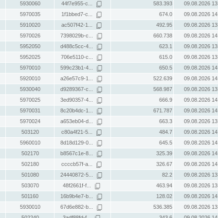
5930060
44f7e955-c...
583.393
09.08.2026 13
5970035
1f1bbed7-c...
674.0
09.08.2026 14
5910020
ac507f42-1...
492.95
09.08.2026 13
5970026
7398029b-c...
660.738
09.08.2026 14
5952050
d488c5cc-4...
623.1
09.08.2026 13
5952025
706e5110-c...
615.0
09.08.2026 13
5970010
599c23b1-4...
650.5
09.08.2026 14
5920010
a26e57c9-1...
522.639
09.08.2026 14
5930040
d9289367-c...
568.987
09.08.2026 13
5970025
3ed90357-4...
666.9
09.08.2026 14
5970031
8c20b4dc-1...
671.787
09.08.2026 14
5970024
a653eb04-d...
663.3
09.08.2026 13
503120
c80a4f21-5...
484.7
09.08.2026 14
5960010
8d18d129-0...
645.5
09.08.2026 14
502170
b8567c1e-8...
325.39
09.08.2026 14
502180
ccccb57f-a...
326.67
09.08.2026 14
501080
24440872-5...
82.2
09.08.2026 13
503070
48f2661f-f...
463.94
09.08.2026 13
501160
16b9b4e7-b...
128.02
09.08.2026 14
5930010
67d6e882-b...
536.385
09.08.2026 13
502240
3adf88fd-f...
343.6
09.08.2026 14