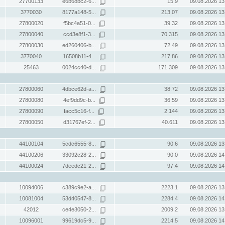
27700133
e6b68bc2-6...
15.9
09.08.2026 13
3770030
8177a148-5...
213.07
09.08.2026 13
27800020
f5bc4a51-0...
39.32
09.08.2026 13
27800040
ccd3e8f1-3...
70.315
09.08.2026 13
27800030
ed260406-b...
72.49
09.08.2026 13
3770040
16508b11-4...
217.86
09.08.2026 13
25463
0024cc40-d...
171.309
09.08.2026 13
27800060
4dbce62d-a...
38.72
09.08.2026 13
27800080
4ef9dd9c-b...
36.59
09.08.2026 13
27800090
facc5c16-f...
2.144
09.08.2026 13
27800050
d31767ef-2...
40.611
09.08.2026 13
44100104
5cdc6555-8...
90.6
09.08.2026 13
44100206
33092c28-2...
90.0
09.08.2026 14
44100024
7deedc21-2...
97.4
09.08.2026 14
10094006
c389c9e2-a...
2223.1
09.08.2026 13
10081004
53d40547-8...
2284.4
09.08.2026 14
42012
ce4e3050-2...
2009.2
09.08.2026 13
10096001
99619dc5-9...
2214.5
09.08.2026 14