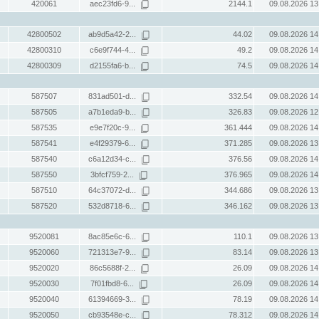
420061
aec23fd6-9...
2144.1
09.08.2026 13
42800502
ab9d5a42-2...
44.02
09.08.2026 14
42800310
c6e9f744-4...
49.2
09.08.2026 14
42800309
d2155fa6-b...
74.5
09.08.2026 14
587507
831ad501-d...
332.54
09.08.2026 14
587505
a7b1eda9-b...
326.83
09.08.2026 12
587535
e9e7f20c-9...
361.444
09.08.2026 14
587541
e4f29379-6...
371.285
09.08.2026 13
587540
c6a12d34-c...
376.56
09.08.2026 14
587550
3bfcf759-2...
376.965
09.08.2026 14
587510
64c37072-d...
344.686
09.08.2026 13
587520
532d8718-6...
346.162
09.08.2026 13
9520081
8ac85e6c-6...
110.1
09.08.2026 13
9520060
721313e7-9...
83.14
09.08.2026 13
9520020
86c5688f-2...
26.09
09.08.2026 14
9520030
7f01fbd8-6...
26.09
09.08.2026 14
9520040
61394669-3...
78.19
09.08.2026 14
9520050
cb93548e-c...
78.312
09.08.2026 14