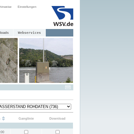
hinweise
Einstellungen
loads
Webservices
s
Ganglinie
Download
:00