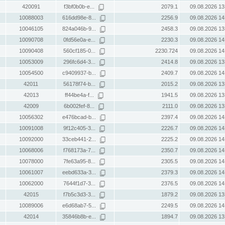
420091
f3bf0b0b-e...
2079.1
09.08.2026 13
10088003
616dd98e-8...
2256.9
09.08.2026 14
10046105
824a046b-9...
2458.3
09.08.2026 13
10090708
0fd56e0a-e...
2230.3
09.08.2026 14
10090408
560cf185-0...
2230.724
09.08.2026 14
10053009
296fc6d4-3...
2414.8
09.08.2026 13
10054500
c9409937-b...
2409.7
09.08.2026 14
42011
56178f74-b...
2015.2
09.08.2026 13
42013
ff44be4a-f...
1941.5
09.08.2026 13
42009
6b002fef-8...
2111.0
09.08.2026 13
10056302
e476bcad-b...
2397.4
09.08.2026 14
10091008
9f12c405-3...
2226.7
09.08.2026 14
10092000
33ceb441-2...
2225.2
09.08.2026 14
10068006
f768173a-7...
2350.7
09.08.2026 14
10078000
7fe63a95-8...
2305.5
09.08.2026 14
10061007
eebd633a-3...
2379.3
09.08.2026 14
10062000
7644f1d7-3...
2376.5
09.08.2026 14
42015
f7b5c3d3-3...
1879.2
09.08.2026 13
10089006
e6d68ab7-5...
2249.5
09.08.2026 14
42014
35846b8b-e...
1894.7
09.08.2026 13