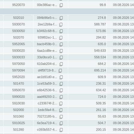
9520070
00e386ac-e...
99.8
09.08.2026 14
502010
094b96e5-c...
274.8
09.08.2026 14
5930070
2ee12b9a-f...
588.787
09.08.2026 13
5930050
b3492c68-8...
573.86
09.08.2026 13
502070
939f82ec-1...
294.82
09.08.2026 14
5952065
bacb459b-0...
635.0
09.08.2026 13
5930020
6aa1cd8e-e...
549.633
09.08.2026 13
5930033
33e0bce0-1...
558.534
09.08.2026 13
5970050
610ab204-d...
684.2
09.08.2026 14
5970094
d4f5f719-8...
695.214
09.08.2026 14
5952020
ae1b91d0-e...
609.9
09.08.2026 13
501470
1ce53a59-3...
236.31
09.08.2026 14
5950070
e6b42536-6...
634.42
09.08.2026 14
5990020
aad49293-2...
724.0
09.08.2026 13
5910030
c233674f-2...
509.35
09.08.2026 14
502000
1edc5fa4-8...
261.16
09.08.2026 14
501060
70272185-b...
55.63
09.08.2026 13
5910025
6e3ea719-4...
504.7
09.08.2026 13
501390
c093b557-4...
200.15
09.08.2026 14