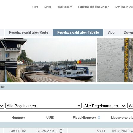
Hilfe
Links
Impressum
Nutzungsbedingungen
Datenschutz
Pegelauswahl über Karte
Pegelauswahl über Tabelle
Abo
Down
tter
Nummer
UUID
Flusskilometer
Messwerte bi
48900102
522286e2-b...
58.71
09.08.2026 14