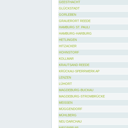
GEESTHACHT
GLÜCKSTADT
GORLEBEN
GRAUERORT REEDE
HAMBURG ST. PAULI
HAMBURG-HARBURG
HETLINGEN
HITZACKER
HOHNSTORF
KOLLMAR
KRAUTSAND REEDE
KRÜCKAU-SPERRWERK AP
LENZEN
LÜHORT
MAGDEBURG-BUCKAU
MAGDEBURG-STROMBRÜCKE
MEISSEN
MÜGGENDORF
MÜHLBERG
NEU DARCHAU
NIEGRIPP AP