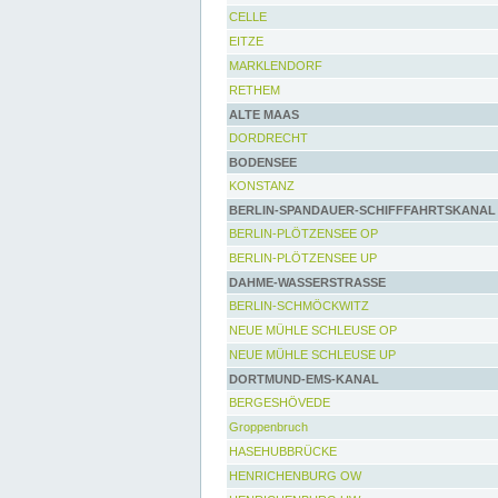
CELLE
EITZE
MARKLENDORF
RETHEM
ALTE MAAS
DORDRECHT
BODENSEE
KONSTANZ
BERLIN-SPANDAUER-SCHIFFFAHRTSKANAL
BERLIN-PLÖTZENSEE OP
BERLIN-PLÖTZENSEE UP
DAHME-WASSERSTRASSE
BERLIN-SCHMÖCKWITZ
NEUE MÜHLE SCHLEUSE OP
NEUE MÜHLE SCHLEUSE UP
DORTMUND-EMS-KANAL
BERGESHÖVEDE
Groppenbruch
HASEHUBBRÜCKE
HENRICHENBURG OW