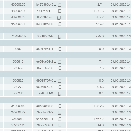
48300105
b475386c-3...
1.74
09.08.2026 14
48900237
47174d8f-1...
107.75
09.08.2026 14
48700103
8b4f9f7c-3...
38.47
09.08.2026 14
48900204
5aaed954-d...
82.32
09.08.2026 14
123456785
6c6f84c2-b...
975.0
09.08.2026 13
906
aa9179c1-1...
0.0
09.08.2026 13
586640
ee52ce62-2...
7.4
09.08.2026 14
586650
45721a68-5...
7.5
09.08.2026 14
586810
6b595707-8...
0.3
09.08.2026 13
586270
0e0dbcc9-0...
9.56
09.08.2026 13
586280
c9a6c3bf-0...
9.4
09.08.2026 14
34000010
ade3a084-8...
108.26
09.08.2026 13
27700122
7bbdb421-2...
09.08.2026 13
3690010
04572010-1...
166.42
09.08.2026 13
27700111
70bee932-1...
14.3
09.08.2026 13