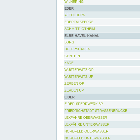
WILHERING
EDER
AFFOLDERN
EDERTALSPERRE
SCHMITTLOTHEIM
ELBE-HAVEL-KANAL
BURG
DETERSHAGEN
GENTHIN
KADE
WUSTERWITZ OP
WUSTERWITZ UP
ZERBEN OP
ZERBEN UP
EIDER
EIDER-SPERRWERK BP
FRIEDRICHSTADT STRASSENBRÜCKE
LEXFÄHRE OBERWASSER
LEXFÄHRE UNTERWASSER
NORDFELD OBERWASSER
NORDFELD UNTERWASSER