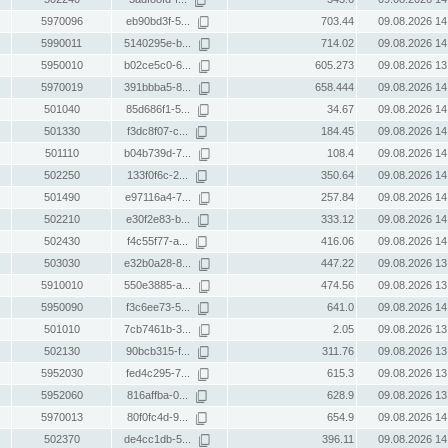
5970096
eb90bd3f-5...
703.44
09.08.2026 14
5990011
5140295e-b...
714.02
09.08.2026 14
5950010
b02ce5c0-6...
605.273
09.08.2026 13
5970019
391bbba5-8...
658.444
09.08.2026 14
501040
85d686f1-5...
34.67
09.08.2026 14
501330
f3dc8f07-c...
184.45
09.08.2026 14
501110
b04b739d-7...
108.4
09.08.2026 14
502250
133f0f6c-2...
350.64
09.08.2026 14
501490
e97116a4-7...
257.84
09.08.2026 14
502210
e30f2e83-b...
333.12
09.08.2026 14
502430
f4c55f77-a...
416.06
09.08.2026 14
503030
e32b0a28-8...
447.22
09.08.2026 13
5910010
550e3885-a...
474.56
09.08.2026 13
5950090
f3c6ee73-5...
641.0
09.08.2026 14
501010
7cb7461b-3...
2.05
09.08.2026 13
502130
90bcb315-f...
311.76
09.08.2026 13
5952030
fed4c295-7...
615.3
09.08.2026 13
5952060
816affba-0...
628.9
09.08.2026 13
5970013
80f0fc4d-9...
654.9
09.08.2026 14
502370
de4cc1db-5...
396.11
09.08.2026 14