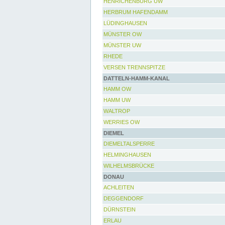
HENRICHENBURG UW
HERBRUM HAFENDAMM
LÜDINGHAUSEN
MÜNSTER OW
MÜNSTER UW
RHEDE
VERSEN TRENNSPITZE
DATTELN-HAMM-KANAL
HAMM OW
HAMM UW
WALTROP
WERRIES OW
DIEMEL
DIEMELTALSPERRE
HELMINGHAUSEN
WILHELMSBRÜCKE
DONAU
ACHLEITEN
DEGGENDORF
DÜRNSTEIN
ERLAU