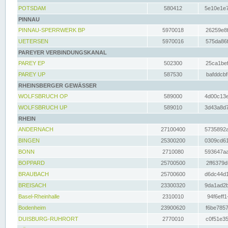
POTSDAM
580412
5e10e1e7
PINNAU
PINNAU-SPERRWERK BP
5970018
26259e8f
UETERSEN
5970016
575da86f
PAREYER VERBINDUNGSKANAL
PAREY EP
502300
25ca1bef
PAREY UP
587530
bafddcbf
RHEINSBERGER GEWÄSSER
WOLFSBRUCH OP
589000
4d00c13e
WOLFSBRUCH UP
589010
3d43a8d7
RHEIN
ANDERNACH
27100400
5735892a
BINGEN
25300200
0309cd61
BONN
2710080
593647aa
BOPPARD
25700500
2ff6379d
BRAUBACH
25700600
d6dc44d1
BREISACH
23300320
9da1ad2b
Basel-Rheinhalle
2310010
94f6eff1
Bodenheim
23900620
f6be7857
DUISBURG-RUHRORT
2770010
c0f51e35