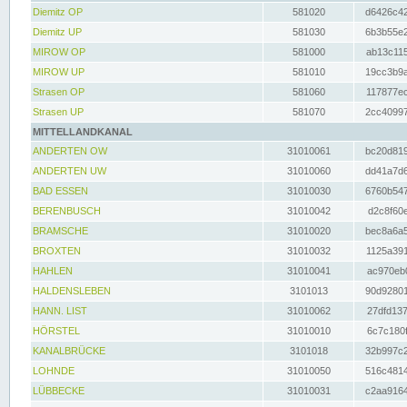
Diemitz OP
581020
d6426c42
Diemitz UP
581030
6b3b55e2
MIROW OP
581000
ab13c115
MIROW UP
581010
19cc3b9a
Strasen OP
581060
117877ec
Strasen UP
581070
2cc40997
MITTELLANDKANAL
ANDERTEN OW
31010061
bc20d819
ANDERTEN UW
31010060
dd41a7d6
BAD ESSEN
31010030
6760b547
BERENBUSCH
31010042
d2c8f60e
BRAMSCHE
31010020
bec8a6a5
BROXTEN
31010032
1125a391
HAHLEN
31010041
ac970eb0
HALDENSLEBEN
3101013
90d92801
HANN. LIST
31010062
27dfd137
HÖRSTEL
31010010
6c7c180f
KANALBRÜCKE
3101018
32b997c2
LOHNDE
31010050
516c4814
LÜBBECKE
31010031
c2aa9164