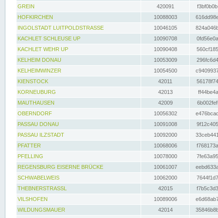
GREIN
420091
f3bf0b0b
HOFKIRCHEN
10088003
616dd98e
INGOLSTADT LUITPOLDSTRASSE
10046105
824a046b
KACHLET SCHLEUSE UP
10090708
0fd56e0a
KACHLET WEHR UP
10090408
560cf185
KELHEIM DONAU
10053009
296fc6d4
KELHEIMWINZER
10054500
c9409937
KIENSTOCK
42011
56178f74
KORNEUBURG
42013
ff44be4a
MAUTHAUSEN
42009
6b002fef
OBERNDORF
10056302
e476bcad
PASSAU DONAU
10091008
9f12c405
PASSAU ILZSTADT
10092000
33ceb441
PFATTER
10068006
f768173a
PFELLING
10078000
7fe63a95
REGENSBURG EISERNE BRÜCKE
10061007
eebd633a
SCHWABELWEIS
10062000
7644f1d7
THEBNERSTRASSL
42015
f7b5c3d3
VILSHOFEN
10089006
e6d68ab7
WILDUNGSMAUER
42014
35846b8b