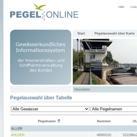
Hilfe
Link
Start
Pegelauswahl über Karte
Newsletter
Pegelauswahl über Tabelle
Pegelname
Nummer
UU
ALLER
AHLDEN
48900102
522286e2