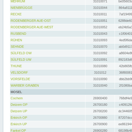
MEHRUM
31010071
be05603a
NIENBRÜGGE
31010044
864a8111
RECKE
31010011
7af19499
RODENBERGER AUE-OST
31010051
6288de60
RODENBERGER AUE-WEST
31010052
eb24b5a3
RUSBEND
31010043
c1f06401
RÜHEN
31010093
4ed5f6da
SEHNDE
31010070
ab0d9117
SÜLFELD OW
31010092
a8604e8f
SÜLFELD UW
31010091
892183d6
THUNE
31010080
42b865fb
VELSDORF
3101012
36f80081
VORSFELDE
31010090
dbb2bb9f
WARBER GRABEN
31010040
2f1080ba
MOSEL
Cochem
26900400
768df4e9
Detzem OP
26700180
c40912fd
Detzem UP
26700200
dc344605
Enkirch OP
26700880
87207dcd
Enkirch UP
26700900
ee861944
Fankel OP
26900280
68198b48