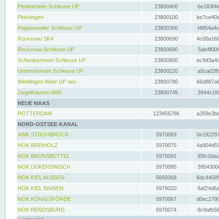
Pleidelsheim Schleuse UP
23800400
6e183f4b
Plochingen
23800100
be7ce40e
Poppenweiler Schleuse UP
23800300
f4854a4c
Rockenau SKA
23800690
4c00a166
Rockenau Schleuse UP
23800680
5ab4f00f
Schwabenheim Schleuse UP
23800800
ec9d3a4d
Untertürkheim Schleuse UP
23800220
a5ca02fb
Wieblingen Wehr UP neu
23800780
66d887a6
Ziegelhausen AMS
23800745
3944c1fd
NEUE MAAS
ROTTERDAM
123456786
a269e3be
NORD-OSTSEE-KANAL
AWK STROHBRÜCK
5970069
0e192297
NOK BREIHOLZ
5970075
4a904d59
NOK BRUNSBÜTTEL
5970091
85fc0dac
NOK DÜKERSWISCH
5970085
3954300d
NOK KIEL AUSSEN
5650068
6dc44585
NOK KIEL BINNEN
5979020
8af24d6a
NOK KÖNIGSFÖRDE
5970067
d0ec2790
NOK RENDSBURG
5970074
8c8afb56