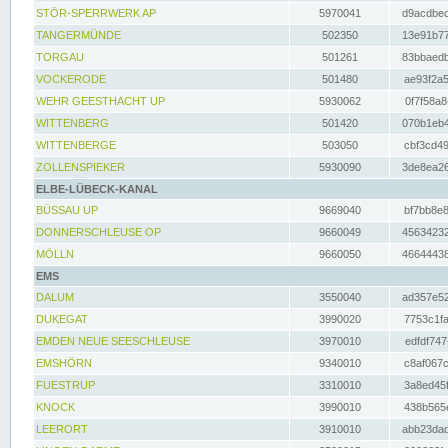
STÖR-SPERRWERK AP
5970041
d9acdbec
TANGERMÜNDE
502350
13e91b77
TORGAU
501261
83bbaedb
VOCKERODE
501480
ae93f2a5
WEHR GEESTHACHT UP
5930062
0f7f58a8
WITTENBERG
501420
070b1eb4
WITTENBERGE
503050
cbf3cd49
ZOLLENSPIEKER
5930090
3de8ea26
ELBE-LÜBECK-KANAL
BÜSSAU UP
9669040
bf7bb8e8
DONNERSCHLEUSE OP
9660049
45634232
MÖLLN
9660050
46644438
EMS
DALUM
3550040
ad357e52
DUKEGAT
3990020
7753c1fa
EMDEN NEUE SEESCHLEUSE
3970010
edfdf747
EMSHÖRN
9340010
c8af067c
FUESTRUP
3310010
3a8ed45f
KNOCK
3990010
438b565e
LEERORT
3910010
abb23dad