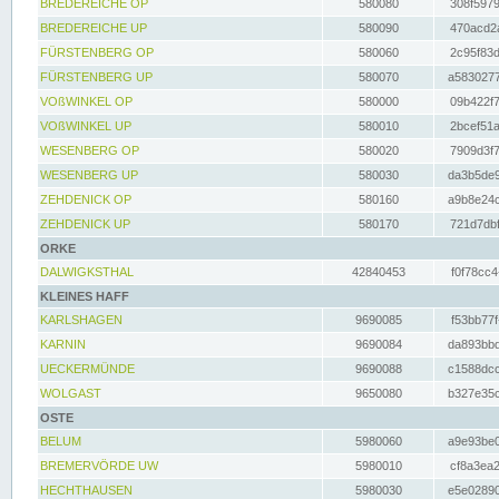
BREDEREICHE OP
580080
308f5979
BREDEREICHE UP
580090
470acd2a
FÜRSTENBERG OP
580060
2c95f83d
FÜRSTENBERG UP
580070
a5830277
VOßWINKEL OP
580000
09b422f7
VOßWINKEL UP
580010
2bcef51a
WESENBERG OP
580020
7909d3f7
WESENBERG UP
580030
da3b5de9
ZEHDENICK OP
580160
a9b8e24c
ZEHDENICK UP
580170
721d7dbf
ORKE
DALWIGKSTHAL
42840453
f0f78cc4
KLEINES HAFF
KARLSHAGEN
9690085
f53bb77f
KARNIN
9690084
da893bbd
UECKERMÜNDE
9690088
c1588dcc
WOLGAST
9650080
b327e35c
OSTE
BELUM
5980060
a9e93be0
BREMERVÖRDE UW
5980010
cf8a3ea2
HECHTHAUSEN
5980030
e5e02890