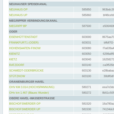
NEUHAUSER SPEISEKANAL
NEUHAUS OP
585850
963bdc26
NEUHAUS UP
585860
bf48cefd
NIEGRIPPER VERBINDUNGSKANAL
NIEGRIPP BP
587500
e506460f
ODER
EISENHÜTTENSTADT
603000
8675aa70
FRANKFURT1 (ODER)
603031
bffdf7f2
HOHENSAATEN-FINOW
603080
f7a639a4
KIENITZ
603050
6298a8f9
KIETZ
603040
16258271
RATZDORF
603140
ca3f535b
SCHWEDT-ODERBRÜCKE
603130
e28babaa
STÜTZKOW
603100
30bff0df
ORANIENBURGER HAVEL
OHV KM 3.014 (HOCHSPANNUNG)
580271
eea7e3dc
OHv km 1.467 (Blaues Wunder)
580272
8b51c505
OBERE HAVEL-WASSERSTRASSE
BISCHOFSWERDER OP
581520
16a780aa
BISCHOFSWERDER UP
581530
74134dc6