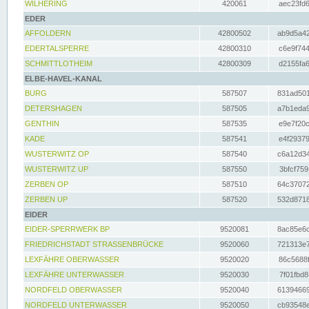
WILHERING
420061
aec23fd6
EDER
AFFOLDERN
42800502
ab9d5a42
EDERTALSPERRE
42800310
c6e9f744
SCHMITTLOTHEIM
42800309
d2155fa6
ELBE-HAVEL-KANAL
BURG
587507
831ad501
DETERSHAGEN
587505
a7b1eda9
GENTHIN
587535
e9e7f20c
KADE
587541
e4f29379
WUSTERWITZ OP
587540
c6a12d34
WUSTERWITZ UP
587550
3bfcf759
ZERBEN OP
587510
64c37072
ZERBEN UP
587520
532d8718
EIDER
EIDER-SPERRWERK BP
9520081
8ac85e6c
FRIEDRICHSTADT STRASSENBRÜCKE
9520060
721313e7
LEXFÄHRE OBERWASSER
9520020
86c5688f
LEXFÄHRE UNTERWASSER
9520030
7f01fbd8
NORDFELD OBERWASSER
9520040
61394669
NORDFELD UNTERWASSER
9520050
cb93548e