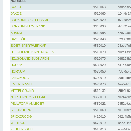
NORDSEE
BAKE A
9510063
e8daa3e2
BAKE Z
9510066
104fdc24
BORKUM FISCHERBALJE
9340020
8727ebfd
BORKUM SÜDSTRAND
9340030
478f21e9
BÜSUM
9510095
5287a3e1
DAGEBÜLL
9570040
6233e901
EIDER-SPERRWERK AP
9530010
04acd7e5
HELGOLAND BINNENHAFEN
9510070
c0ec139b
HELGOLAND SÜDHAFEN
9510075
0d8233b8
HUSUM
9530020
e114aeec
HÖRNUM
9570050
733755fd
LANGEOOG
9390010
a0c1dcb6
LIST AUF SYLT
9570070
5e92d73f
MITTELGRUND
9510132
3ff99b92
NORDERNEY RIFFGAT
9360010
c0244c0e
PELLWORM ANLEGER
9550021
2852b9ab
SCHARHÖRN
9510060
f0197bcf
SPIEKEROOG
9410010
662c4b5e
WITTDÜN
9570010
9c4c11f2
ZEHNERLOCH
9510010
e574d0af