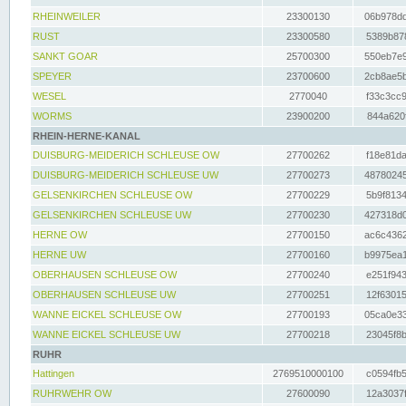
RHEINWEILER
23300130
06b978dd
RUST
23300580
5389b878
SANKT GOAR
25700300
550eb7e9
SPEYER
23700600
2cb8ae5b
WESEL
2770040
f33c3cc9
WORMS
23900200
844a620f
RHEIN-HERNE-KANAL
DUISBURG-MEIDERICH SCHLEUSE OW
27700262
f18e81da
DUISBURG-MEIDERICH SCHLEUSE UW
27700273
48780245
GELSENKIRCHEN SCHLEUSE OW
27700229
5b9f8134
GELSENKIRCHEN SCHLEUSE UW
27700230
427318d0
HERNE OW
27700150
ac6c4362
HERNE UW
27700160
b9975ea1
OBERHAUSEN SCHLEUSE OW
27700240
e251f943
OBERHAUSEN SCHLEUSE UW
27700251
12f63015
WANNE EICKEL SCHLEUSE OW
27700193
05ca0e33
WANNE EICKEL SCHLEUSE UW
27700218
23045f8b
RUHR
Hattingen
2769510000100
c0594fb5
RUHRWEHR OW
27600090
12a3037f