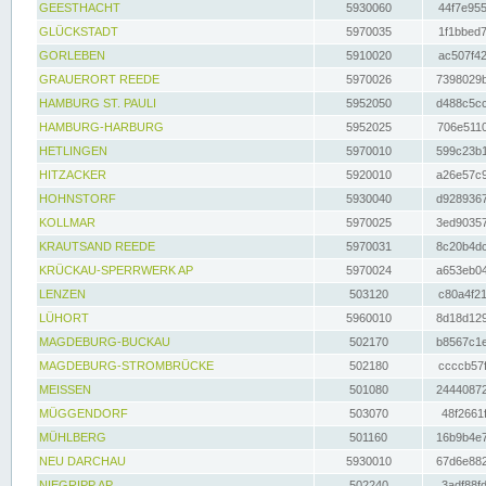
GEESTHACHT
5930060
44f7e955
GLÜCKSTADT
5970035
1f1bbed7
GORLEBEN
5910020
ac507f42
GRAUERORT REEDE
5970026
7398029b
HAMBURG ST. PAULI
5952050
d488c5cc
HAMBURG-HARBURG
5952025
706e5110
HETLINGEN
5970010
599c23b1
HITZACKER
5920010
a26e57c9
HOHNSTORF
5930040
d9289367
KOLLMAR
5970025
3ed90357
KRAUTSAND REEDE
5970031
8c20b4dc
KRÜCKAU-SPERRWERK AP
5970024
a653eb04
LENZEN
503120
c80a4f21
LÜHORT
5960010
8d18d129
MAGDEBURG-BUCKAU
502170
b8567c1e
MAGDEBURG-STROMBRÜCKE
502180
ccccb57f
MEISSEN
501080
24440872
MÜGGENDORF
503070
48f2661f
MÜHLBERG
501160
16b9b4e7
NEU DARCHAU
5930010
67d6e882
NIEGRIPP AP
502240
3adf88fd