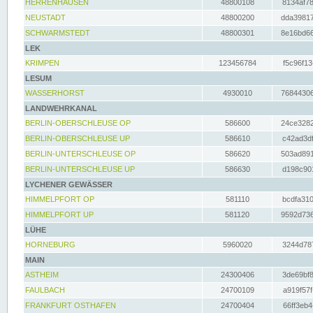
HERRENHAUSEN
48800108
8134af78
NEUSTADT
48800200
dda39817
SCHWARMSTEDT
48800301
8e16bd66
LEK
KRIMPEN
123456784
f5c96f13
LESUM
WASSERHORST
4930010
76844306
LANDWEHRKANAL
BERLIN-OBERSCHLEUSE OP
586600
24ce3282
BERLIN-OBERSCHLEUSE UP
586610
c42ad3df
BERLIN-UNTERSCHLEUSE OP
586620
503ad891
BERLIN-UNTERSCHLEUSE UP
586630
d198c901
LYCHENER GEWÄSSER
HIMMELPFORT OP
581110
bcdfa310
HIMMELPFORT UP
581120
9592d736
LÜHE
HORNEBURG
5960020
3244d787
MAIN
ASTHEIM
24300406
3de69bf8
FAULBACH
24700109
a919f57f
FRANKFURT OSTHAFEN
24700404
66ff3eb4