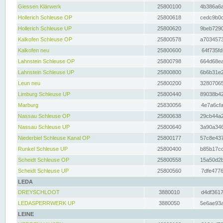
Giessen Klärwerk
25800100
4b386a6a
Hollerich Schleuse OP
25800618
cedc9b0c
Hollerich Schleuse UP
25800620
9beb7290
Kalkofen Schleuse OP
25800578
a7034573
Kalkofen neu
25800600
64f735fd
Lahnstein Schleuse OP
25800798
664d68ea
Lahnstein Schleuse UP
25800800
6b6b31e2
Leun neu
25800200
32807065
Limburg Schleuse UP
25800440
89038b42
Marburg
25830056
4e7a6cfa
Nassau Schleuse OP
25800638
29cb44a2
Nassau Schleuse UP
25800640
3a90a346
Niederbiel Schleuse Kanal OP
25800177
57c8e437
Runkel Schleuse UP
25800400
b85b17cc
Scheidt Schleuse OP
25800558
15a50d2b
Scheidt Schleuse UP
25800560
7dfe4776
LEDA
DREYSCHLOOT
3880010
d4df3617
LEDASPERRWERK UP
3880050
5e6ae93a
LEINE