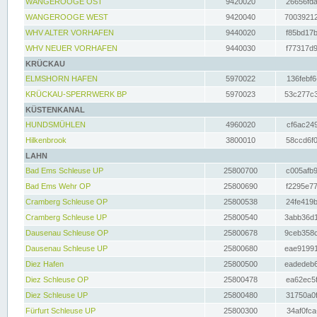
WANGEROOGE OST
9420020
26656fda
WANGEROOGE WEST
9420040
70039212
WHV ALTER VORHAFEN
9440020
f85bd17b
WHV NEUER VORHAFEN
9440030
f77317d9
KRÜCKAU
ELMSHORN HAFEN
5970022
136febf6
KRÜCKAU-SPERRWERK BP
5970023
53c277c3
KÜSTENKANAL
HUNDSMÜHLEN
4960020
cf6ac249
Hilkenbrook
3800010
58ccd6f0
LAHN
Bad Ems Schleuse UP
25800700
c005afb9
Bad Ems Wehr OP
25800690
f2295e77
Cramberg Schleuse OP
25800538
24fe419b
Cramberg Schleuse UP
25800540
3abb36d1
Dausenau Schleuse OP
25800678
9ceb358c
Dausenau Schleuse UP
25800680
eae91991
Diez Hafen
25800500
eadedeb6
Diez Schleuse OP
25800478
ea62ec5f
Diez Schleuse UP
25800480
31750a0f
Fürfurt Schleuse UP
25800300
34af0fca