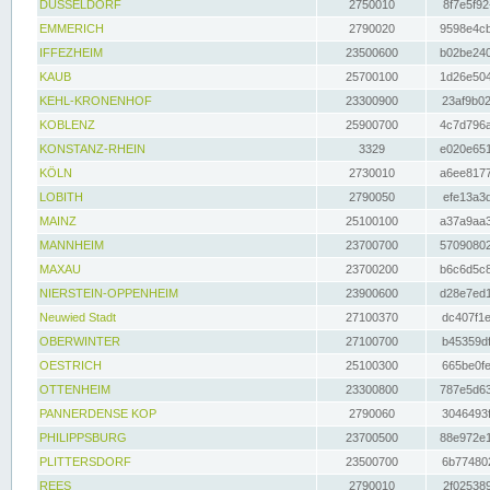
DÜSSELDORF
2750010
8f7e5f92
EMMERICH
2790020
9598e4cb
IFFEZHEIM
23500600
b02be240
KAUB
25700100
1d26e504
KEHL-KRONENHOF
23300900
23af9b02
KOBLENZ
25900700
4c7d796a
KONSTANZ-RHEIN
3329
e020e651
KÖLN
2730010
a6ee8177
LOBITH
2790050
efe13a3d
MAINZ
25100100
a37a9aa3
MANNHEIM
23700700
57090802
MAXAU
23700200
b6c6d5c8
NIERSTEIN-OPPENHEIM
23900600
d28e7ed1
Neuwied Stadt
27100370
dc407f1e
OBERWINTER
27100700
b45359df
OESTRICH
25100300
665be0fe
OTTENHEIM
23300800
787e5d63
PANNERDENSE KOP
2790060
3046493f
PHILIPPSBURG
23700500
88e972e1
PLITTERSDORF
23500700
6b774802
REES
2790010
2f025389