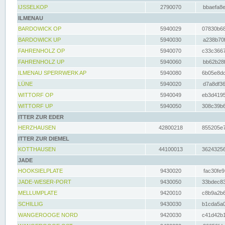
IJSSELKOP
2790070
bbaefa8e
ILMENAU
BARDOWICK OP
5940029
07830b68
BARDOWICK UP
5940030
a238b70f
FAHRENHOLZ OP
5940070
c33c3667
FAHRENHOLZ UP
5940060
bb62b28f
ILMENAU SPERRWERK AP
5940080
6b05e8dc
LÜNE
5940020
d7a8df36
WITTORF OP
5940049
eb3d4195
WITTORF UP
5940050
308c39b6
ITTER ZUR EDER
HERZHAUSEN
42800218
855205e7
ITTER ZUR DIEMEL
KOTTHAUSEN
44100013
36243256
JADE
HOOKSIELPLATE
9430020
fac30fe9
JADE-WESER-PORT
9430050
33bdec83
MELLUMPLATE
9420010
c8b9a2b6
SCHILLIG
9430030
b1cda5a0
WANGEROOGE NORD
9420030
c41d42b1