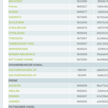
NEUSTADT
9610080
3f0b6b74
Prerow
9650027
7d50c68c
RUDEN
9690077
1fa822e6
SASSNITZ
9670065
9e7b2a4d
SCHLESWIG
9610040
09370c05
STAHLBRODE
9650070
340707f4
STRALSUND
9650043
b9163121
THIESSOW
9670067
d1c9bb3c
TIMMENDORF POEL
9630007
d22c341b
WARNEMÜNDE
9640015
220ff4c6
WISMAR-BAUMHAUS
9630008
95a0ab45
WITTOWER FÄHRE
9670055
4b348b56
ORANIENBURGER KANAL
SACHSENHAUSEN OP
580240
adbd3144
SACHSENHAUSEN UP
581840
0a6fe221
PEENE
AALBUDE
9660009
8ba772ed
ANKLAM
9660001
22fd01e0
DEMMIN
9660007
b7e238e8
JARMEN
9660005
a3328262
POTSDAMER HAVEL