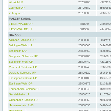
Wintrich UP
26700400
a392113c
Zeltingen OP
26700580
8b802863
Zeltingen UP
26700600
d867e7e9
MALZER KANAL
LIEBENWALDE OP
581540
3f8ceb6d
LIEBENWALDE UP
581550
a1cf60be
NECKAR
Aldingen Schleuse UP
23800280
dfdfb4ff
Beihingen Wehr UP
23800360
8a2e3048
Besigheim SKA
23800460
46d8ed02
Besigheim Schleuse UP
23800480
57db82c7
Besigheim Wehr UP
23800440
42c11b7a
Cannstatt Schleuse UP
23800240
7068d262
Deizisau Schleuse UP
23800120
c5b6243d
Esslingen Schleuse UP
23800180
130a3761
Esslingen Wehr OP
23800176
31c32a38
Feudenheim Schleuse UP
23800840
48a939b9
Gundelsheim UP
23800620
fc1072e4
Guttenbach Schleuse UP
23800660
bd36404b
Hassmersheim AMS
23800630
0e1b8ae0
Heidelberg UP
23800760
827b2685