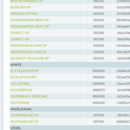
BERLIN-SPANDAU UP
580310
2c68509c
BORGSDORF
581591
1b2e2996
FRIEDRICHSTHAL
603420
314945d6
HOHENSAATEN WEST AP
603400
99309d3e
HOHENSAATEN WEST BP
603310
3404a6e5
LEHNITZ OP
581580
c8a1cf0a
LEHNITZ UP
581590
5bb1f56d
NIEDERFINOW SHW OP
692080
414dd4ee
NIEDERFINOW SHW UP
692090
4eec6b25
SCHWEDT SCHLEUSE BP
603410
4ee515f9
HUNTE
BUTTELERHÖRNE
4960060
b3d88ca6
ELSFLETH OHRT
4960080
531da758
HOLLERSIEL
4960050
2eacef2f
HUNTEBRÜCK
4960070
2e1d458b
OLDENBURG-DRIELAKE
4960030
1b51e55e
REITHÖRNE
4960040
c9df61c4
HAVELKANAL
SCHÖNWALDE OP
587050
d8ef9f21
SCHÖNWALDE UP
587060
b6650b13
IJSSEL