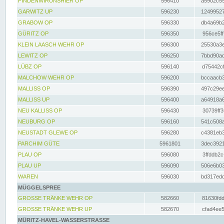
FINDENWIRUNSHIER OP
596410
a5902c55
GARWITZ UP
596230
12499527
GRABOW OP
596330
db4a69b2
GÜRITZ OP
596350
956ce5ff
KLEIN LAASCH WEHR OP
596300
25530a3e
LEWITZ OP
596250
7bbd90ad
LÜBZ OP
596140
d75442cf
MALCHOW WEHR OP
596200
bccaacb3
MALLISS OP
596390
497c29ee
MALLISS UP
596400
a64918a6
NEU KALLISS OP
596430
30739ff3
NEUBURG OP
596160
541c508a
NEUSTADT GLEWE OP
596280
c4381eb3
PARCHIM GÜTE
5961801
3dec3921
PLAU OP
596080
3ffddb2c
PLAU UP
596090
506e6b03
WAREN
596030
bd317edd
MÜGGELSPREE
GROSSE TRÄNKE WEHR OP
582660
81630fdd
GROSSE TRÄNKE WEHR UP
582670
cfad4ee5
MÜRITZ-HAVEL-WASSERSTRASSE