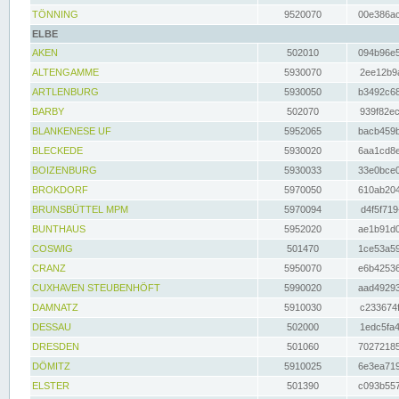
TÖNNING
9520070
00e386ac
ELBE
AKEN
502010
094b96e5
ALTENGAMME
5930070
2ee12b9a
ARTLENBURG
5930050
b3492c68
BARBY
502070
939f82ec
BLANKENESE UF
5952065
bacb459b
BLECKEDE
5930020
6aa1cd8e
BOIZENBURG
5930033
33e0bce0
BROKDORF
5970050
610ab204
BRUNSBÜTTEL MPM
5970094
d4f5f719
BUNTHAUS
5952020
ae1b91d0
COSWIG
501470
1ce53a59
CRANZ
5950070
e6b42536
CUXHAVEN STEUBENHÖFT
5990020
aad49293
DAMNATZ
5910030
c233674f
DESSAU
502000
1edc5fa4
DRESDEN
501060
70272185
DÖMITZ
5910025
6e3ea719
ELSTER
501390
c093b557