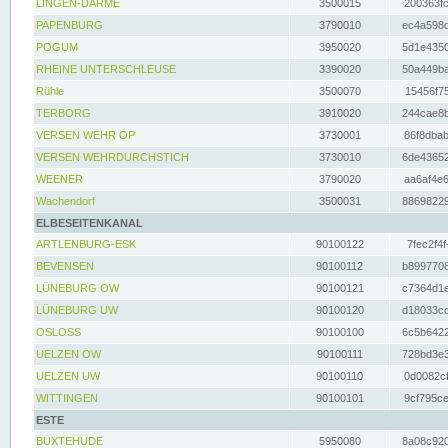
LINGEN-DARME
3500015
200363fc
PAPENBURG
3790010
ec4a598d
POGUM
3950020
5d1e4350
RHEINE UNTERSCHLEUSE
3390020
50a449ba
Rühle
3500070
15456f75
TERBORG
3910020
244cae8b
VERSEN WEHR OP
3730001
86f8dbab
VERSEN WEHRDURCHSTICH
3730010
6de43652
WEENER
3790020
aa6af4e6
Wachendorf
3500031
88698229
ELBESEITENKANAL
ARTLENBURG-ESK
90100122
7fec2f4f
BEVENSEN
90100112
b8997708
LÜNEBURG OW
90100121
c7364d1e
LÜNEBURG UW
90100120
d18033cd
OSLOSS
90100100
6c5b6422
UELZEN OW
90100111
728bd3e3
UELZEN UW
90100110
0d0082cf
WITTINGEN
90100101
9cf795ce
ESTE
BUXTEHUDE
5950080
8a08c920