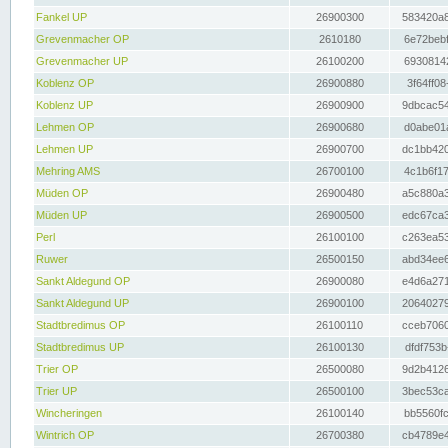
Fankel UP
26900300
583420a8
Grevenmacher OP
2610180
6e72bebf
Grevenmacher UP
26100200
69308142
Koblenz OP
26900880
3f64ff08
Koblenz UP
26900900
9dbcac54
Lehmen OP
26900680
d0abe01a
Lehmen UP
26900700
dc1bb420
Mehring AMS
26700100
4c1b6f17
Müden OP
26900480
a5c880a3
Müden UP
26900500
edc67ca3
Perl
26100100
c263ea53
Ruwer
26500150
abd34ee6
Sankt Aldegund OP
26900080
e4d6a271
Sankt Aldegund UP
26900100
20640279
Stadtbredimus OP
26100110
cceb7060
Stadtbredimus UP
26100130
dfdf753b
Trier OP
26500080
9d2b4126
Trier UP
26500100
3bec53ca
Wincheringen
26100140
bb5560fc
Wintrich OP
26700380
cb4789e4