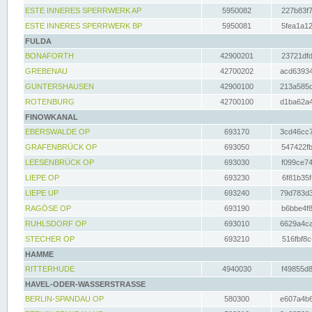
ESTE INNERES SPERRWERK AP
5950082
227b83f7
ESTE INNERES SPERRWERK BP
5950081
5fea1a12
FULDA
BONAFORTH
42900201
23721dfd
GREBENAU
42700202
acd63934
GUNTERSHAUSEN
42900100
213a585d
ROTENBURG
42700100
d1ba62a4
FINOWKANAL
EBERSWALDE OP
693170
3cd46cc7
GRAFENBRÜCK OP
693050
547422fb
LEESENBRÜCK OP
693030
f099ce74
LIEPE OP
693230
6f81b35f
LIEPE UP
693240
79d783d3
RAGÖSE OP
693190
b6bbe4f8
RUHLSDORF OP
693010
6629a4ca
STECHER OP
693210
516fbf8c
HAMME
RITTERHUDE
4940030
f49855d8
HAVEL-ODER-WASSERSTRASSE
BERLIN-SPANDAU OP
580300
e607a4b6