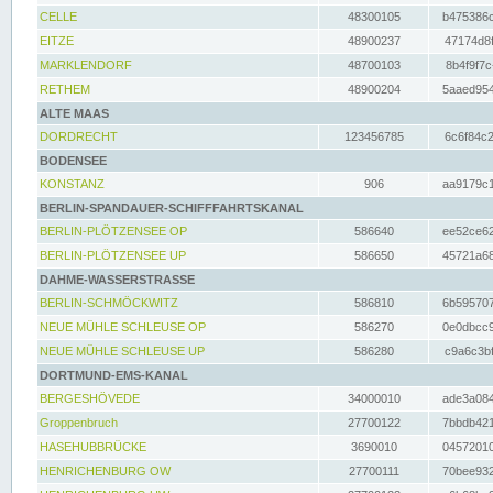
CELLE
48300105
b475386c
EITZE
48900237
47174d8f
MARKLENDORF
48700103
8b4f9f7c
RETHEM
48900204
5aaed954
ALTE MAAS
DORDRECHT
123456785
6c6f84c2
BODENSEE
KONSTANZ
906
aa9179c1
BERLIN-SPANDAUER-SCHIFFFAHRTSKANAL
BERLIN-PLÖTZENSEE OP
586640
ee52ce62
BERLIN-PLÖTZENSEE UP
586650
45721a68
DAHME-WASSERSTRASSE
BERLIN-SCHMÖCKWITZ
586810
6b595707
NEUE MÜHLE SCHLEUSE OP
586270
0e0dbcc9
NEUE MÜHLE SCHLEUSE UP
586280
c9a6c3bf
DORTMUND-EMS-KANAL
BERGESHÖVEDE
34000010
ade3a084
Groppenbruch
27700122
7bbdb421
HASEHUBBRÜCKE
3690010
04572010
HENRICHENBURG OW
27700111
70bee932