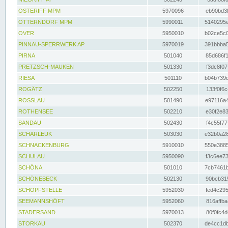
OSTERIFF MPM
5970096
eb90bd3f
OTTERNDORF MPM
5990011
5140295e
OVER
5950010
b02ce5c0
PINNAU-SPERRWERK AP
5970019
391bbba5
PIRNA
501040
85d686f1
PRETZSCH-MAUKEN
501330
f3dc8f07
RIESA
501110
b04b739d
ROGÄTZ
502250
133f0f6c
ROSSLAU
501490
e97116a4
ROTHENSEE
502210
e30f2e83
SANDAU
502430
f4c55f77
SCHARLEUK
503030
e32b0a28
SCHNACKENBURG
5910010
550e3885
SCHULAU
5950090
f3c6ee73
SCHÖNA
501010
7cb7461b
SCHÖNEBECK
502130
90bcb315
SCHÖPFSTELLE
5952030
fed4c295
SEEMANNSHÖFT
5952060
816affba
STADERSAND
5970013
80f0fc4d
STORKAU
502370
de4cc1db