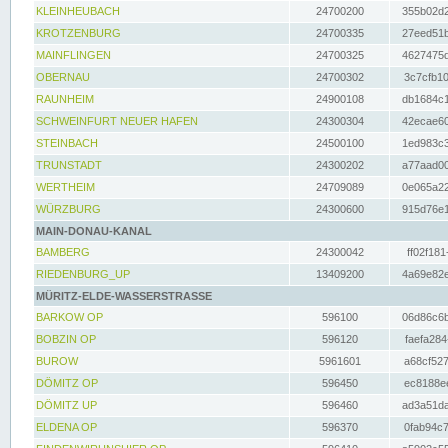
KLEINHEUBACH
24700200
355b02d2
KROTZENBURG
24700335
27eed51b
MAINFLINGEN
24700325
4627475d
OBERNAU
24700302
3c7cfb10
RAUNHEIM
24900108
db1684c1
SCHWEINFURT NEUER HAFEN
24300304
42ecae60
STEINBACH
24500100
1ed983c3
TRUNSTADT
24300202
a77aad00
WERTHEIM
24709089
0e065a22
WÜRZBURG
24300600
915d76e1
MAIN-DONAU-KANAL
BAMBERG
24300042
ff02f181
RIEDENBURG_UP
13409200
4a69e82e
MÜRITZ-ELDE-WASSERSTRASSE
BARKOW OP
596100
06d86c6b
BOBZIN OP
596120
faefa284
BUROW
5961601
a68cf527
DÖMITZ OP
596450
ec8188ee
DÖMITZ UP
596460
ad3a51da
ELDENA OP
596370
0fab94c7