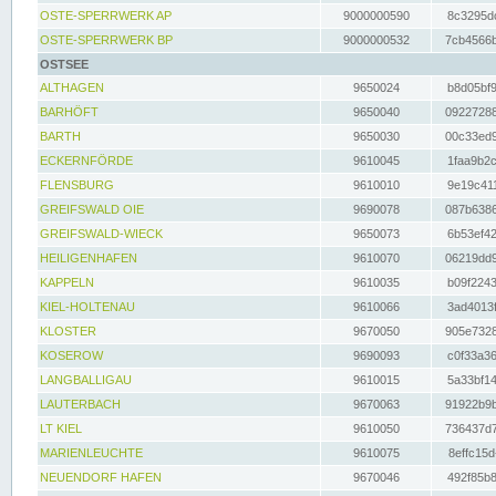
OSTE-SPERRWERK AP
9000000590
8c3295dc
OSTE-SPERRWERK BP
9000000532
7cb4566b
OSTSEE
ALTHAGEN
9650024
b8d05bf9
BARHÖFT
9650040
09227288
BARTH
9650030
00c33ed9
ECKERNFÖRDE
9610045
1faa9b2c
FLENSBURG
9610010
9e19c411
GREIFSWALD OIE
9690078
087b6386
GREIFSWALD-WIECK
9650073
6b53ef42
HEILIGENHAFEN
9610070
06219dd9
KAPPELN
9610035
b09f2243
KIEL-HOLTENAU
9610066
3ad4013f
KLOSTER
9670050
905e7328
KOSEROW
9690093
c0f33a36
LANGBALLIGAU
9610015
5a33bf14
LAUTERBACH
9670063
91922b9b
LT KIEL
9610050
736437d7
MARIENLEUCHTE
9610075
8effc15d
NEUENDORF HAFEN
9670046
492f85b8