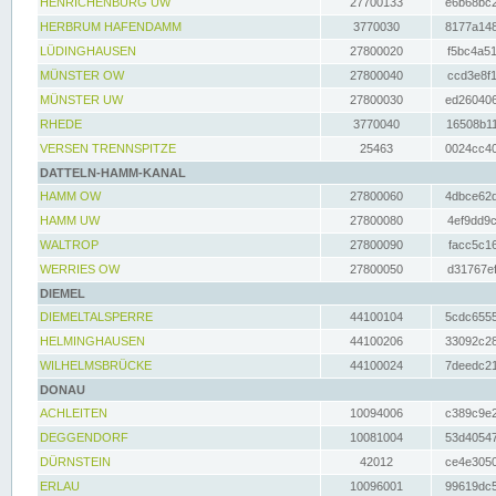
HENRICHENBURG UW
27700133
e6b68bc2
HERBRUM HAFENDAMM
3770030
8177a148
LÜDINGHAUSEN
27800020
f5bc4a51
MÜNSTER OW
27800040
ccd3e8f1
MÜNSTER UW
27800030
ed260406
RHEDE
3770040
16508b11
VERSEN TRENNSPITZE
25463
0024cc40
DATTELN-HAMM-KANAL
HAMM OW
27800060
4dbce62d
HAMM UW
27800080
4ef9dd9c
WALTROP
27800090
facc5c16
WERRIES OW
27800050
d31767ef
DIEMEL
DIEMELTALSPERRE
44100104
5cdc6555
HELMINGHAUSEN
44100206
33092c28
WILHELMSBRÜCKE
44100024
7deedc21
DONAU
ACHLEITEN
10094006
c389c9e2
DEGGENDORF
10081004
53d40547
DÜRNSTEIN
42012
ce4e3050
ERLAU
10096001
99619dc5