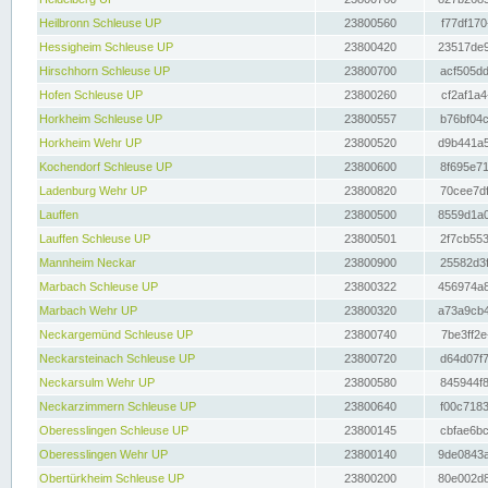
Heilbronn Schleuse UP
23800560
f77df170
Hessigheim Schleuse UP
23800420
23517de9
Hirschhorn Schleuse UP
23800700
acf505dd
Hofen Schleuse UP
23800260
cf2af1a4
Horkheim Schleuse UP
23800557
b76bf04c
Horkheim Wehr UP
23800520
d9b441a5
Kochendorf Schleuse UP
23800600
8f695e71
Ladenburg Wehr UP
23800820
70cee7df
Lauffen
23800500
8559d1a0
Lauffen Schleuse UP
23800501
2f7cb553
Mannheim Neckar
23800900
25582d3f
Marbach Schleuse UP
23800322
456974a8
Marbach Wehr UP
23800320
a73a9cb4
Neckargemünd Schleuse UP
23800740
7be3ff2e
Neckarsteinach Schleuse UP
23800720
d64d07f7
Neckarsulm Wehr UP
23800580
845944f8
Neckarzimmern Schleuse UP
23800640
f00c7183
Oberesslingen Schleuse UP
23800145
cbfae6bc
Oberesslingen Wehr UP
23800140
9de0843a
Obertürkheim Schleuse UP
23800200
80e002d8