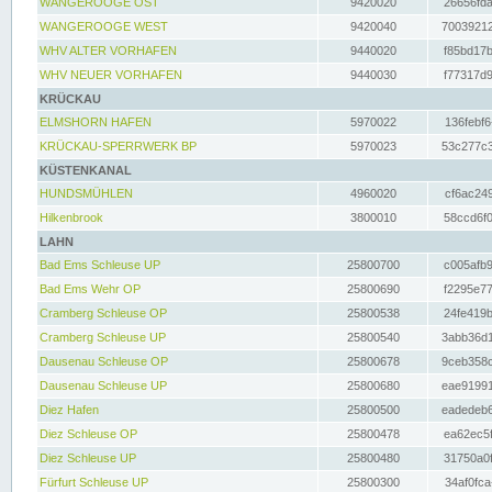
WANGEROOGE OST
9420020
26656fda
WANGEROOGE WEST
9420040
70039212
WHV ALTER VORHAFEN
9440020
f85bd17b
WHV NEUER VORHAFEN
9440030
f77317d9
KRÜCKAU
ELMSHORN HAFEN
5970022
136febf6
KRÜCKAU-SPERRWERK BP
5970023
53c277c3
KÜSTENKANAL
HUNDSMÜHLEN
4960020
cf6ac249
Hilkenbrook
3800010
58ccd6f0
LAHN
Bad Ems Schleuse UP
25800700
c005afb9
Bad Ems Wehr OP
25800690
f2295e77
Cramberg Schleuse OP
25800538
24fe419b
Cramberg Schleuse UP
25800540
3abb36d1
Dausenau Schleuse OP
25800678
9ceb358c
Dausenau Schleuse UP
25800680
eae91991
Diez Hafen
25800500
eadedeb6
Diez Schleuse OP
25800478
ea62ec5f
Diez Schleuse UP
25800480
31750a0f
Fürfurt Schleuse UP
25800300
34af0fca