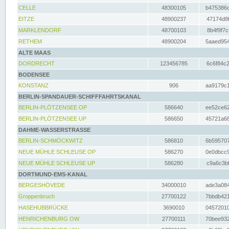
CELLE
48300105
b475386c
EITZE
48900237
47174d8f
MARKLENDORF
48700103
8b4f9f7c
RETHEM
48900204
5aaed954
ALTE MAAS
DORDRECHT
123456785
6c6f84c2
BODENSEE
KONSTANZ
906
aa9179c1
BERLIN-SPANDAUER-SCHIFFFAHRTSKANAL
BERLIN-PLÖTZENSEE OP
586640
ee52ce62
BERLIN-PLÖTZENSEE UP
586650
45721a68
DAHME-WASSERSTRASSE
BERLIN-SCHMÖCKWITZ
586810
6b595707
NEUE MÜHLE SCHLEUSE OP
586270
0e0dbcc9
NEUE MÜHLE SCHLEUSE UP
586280
c9a6c3bf
DORTMUND-EMS-KANAL
BERGESHÖVEDE
34000010
ade3a084
Groppenbruch
27700122
7bbdb421
HASEHUBBRÜCKE
3690010
04572010
HENRICHENBURG OW
27700111
70bee932