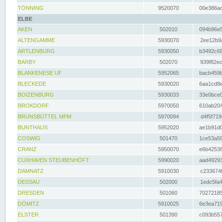
TÖNNING
9520070
00e386ac
ELBE
AKEN
502010
094b96e5
ALTENGAMME
5930070
2ee12b9a
ARTLENBURG
5930050
b3492c68
BARBY
502070
939f82ec
BLANKENESE UF
5952065
bacb459b
BLECKEDE
5930020
6aa1cd8e
BOIZENBURG
5930033
33e0bce0
BROKDORF
5970050
610ab204
BRUNSBÜTTEL MPM
5970094
d4f5f719
BUNTHAUS
5952020
ae1b91d0
COSWIG
501470
1ce53a59
CRANZ
5950070
e6b42536
CUXHAVEN STEUBENHÖFT
5990020
aad49293
DAMNATZ
5910030
c233674f
DESSAU
502000
1edc5fa4
DRESDEN
501060
70272185
DÖMITZ
5910025
6e3ea719
ELSTER
501390
c093b557