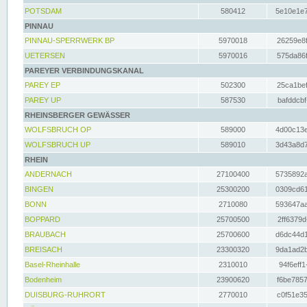
POTSDAM
580412
5e10e1e7
PINNAU
PINNAU-SPERRWERK BP
5970018
26259e8f
UETERSEN
5970016
575da86f
PAREYER VERBINDUNGSKANAL
PAREY EP
502300
25ca1bef
PAREY UP
587530
bafddcbf
RHEINSBERGER GEWÄSSER
WOLFSBRUCH OP
589000
4d00c13e
WOLFSBRUCH UP
589010
3d43a8d7
RHEIN
ANDERNACH
27100400
5735892a
BINGEN
25300200
0309cd61
BONN
2710080
593647aa
BOPPARD
25700500
2ff6379d
BRAUBACH
25700600
d6dc44d1
BREISACH
23300320
9da1ad2b
Basel-Rheinhalle
2310010
94f6eff1
Bodenheim
23900620
f6be7857
DUISBURG-RUHRORT
2770010
c0f51e35