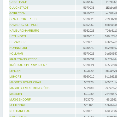
GEESTHACHT
5930060
44f7e955
GLÜCKSTADT
5970035
1f1bbed7
GORLEBEN
5910020
ac507f42
GRAUERORT REEDE
5970026
7398029b
HAMBURG ST. PAULI
5952050
d488c5cc
HAMBURG-HARBURG
5952025
706e5110
HETLINGEN
5970010
599c23b1
HITZACKER
5920010
a26e57c9
HOHNSTORF
5930040
d9289367
KOLLMAR
5970025
3ed90357
KRAUTSAND REEDE
5970031
8c20b4dc
KRÜCKAU-SPERRWERK AP
5970024
a653eb04
LENZEN
503120
c80a4f21
LÜHORT
5960010
8d18d129
MAGDEBURG-BUCKAU
502170
b8567c1e
MAGDEBURG-STROMBRÜCKE
502180
ccccb57f
MEISSEN
501080
24440872
MÜGGENDORF
503070
48f2661f
MÜHLBERG
501160
16b9b4e7
NEU DARCHAU
5930010
67d6e882
NIEGRIPP AP
502240
3adf88fd