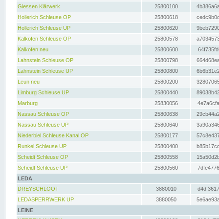
Giessen Klärwerk
25800100
4b386a6a
Hollerich Schleuse OP
25800618
cedc9b0c
Hollerich Schleuse UP
25800620
9beb7290
Kalkofen Schleuse OP
25800578
a7034573
Kalkofen neu
25800600
64f735fd
Lahnstein Schleuse OP
25800798
664d68ea
Lahnstein Schleuse UP
25800800
6b6b31e2
Leun neu
25800200
32807065
Limburg Schleuse UP
25800440
89038b42
Marburg
25830056
4e7a6cfa
Nassau Schleuse OP
25800638
29cb44a2
Nassau Schleuse UP
25800640
3a90a346
Niederbiel Schleuse Kanal OP
25800177
57c8e437
Runkel Schleuse UP
25800400
b85b17cc
Scheidt Schleuse OP
25800558
15a50d2b
Scheidt Schleuse UP
25800560
7dfe4776
LEDA
DREYSCHLOOT
3880010
d4df3617
LEDASPERRWERK UP
3880050
5e6ae93a
LEINE