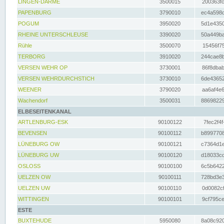
LINGEN-DARME
3500015
200363fc
PAPENBURG
3790010
ec4a598d
POGUM
3950020
5d1e4350
RHEINE UNTERSCHLEUSE
3390020
50a449ba
Rühle
3500070
15456f75
TERBORG
3910020
244cae8b
VERSEN WEHR OP
3730001
86f8dbab
VERSEN WEHRDURCHSTICH
3730010
6de43652
WEENER
3790020
aa6af4e6
Wachendorf
3500031
88698229
ELBESEITENKANAL
ARTLENBURG-ESK
90100122
7fec2f4f
BEVENSEN
90100112
b8997708
LÜNEBURG OW
90100121
c7364d1e
LÜNEBURG UW
90100120
d18033cd
OSLOSS
90100100
6c5b6422
UELZEN OW
90100111
728bd3e3
UELZEN UW
90100110
0d0082cf
WITTINGEN
90100101
9cf795ce
ESTE
BUXTEHUDE
5950080
8a08c920