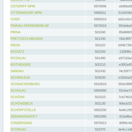
OSTERIFF MPM
5970096
eb90bd3f
OTTERNDORF MPM
5990011
5140295e
OVER
5950010
b02ce5c0
PINNAU-SPERRWERK AP
5970019
391bbba5
PIRNA
501040
85d686f1
PRETZSCH-MAUKEN
501330
f3dc8f07
RIESA
501110
b04b739d
ROGÄTZ
502250
133f0f6c
ROSSLAU
501490
e97116a4
ROTHENSEE
502210
e30f2e83
SANDAU
502430
f4c55f77
SCHARLEUK
503030
e32b0a28
SCHNACKENBURG
5910010
550e3885
SCHULAU
5950090
f3c6ee73
SCHÖNA
501010
7cb7461b
SCHÖNEBECK
502130
90bcb315
SCHÖPFSTELLE
5952030
fed4c295
SEEMANNSHÖFT
5952060
816affba
STADERSAND
5970013
80f0fc4d
STORKAU
502370
de4cc1db