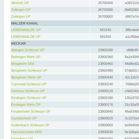
Wintrich UP
26700400
a392113c
Zeltingen OP
26700580
8b802863
Zeltingen UP
26700600
d867e7e9
MALZER KANAL
LIEBENWALDE OP
581540
3f8ceb6d
LIEBENWALDE UP
581550
a1cf60be
NECKAR
Aldingen Schleuse UP
23800280
dfdfb4ff
Beihingen Wehr UP
23800360
8a2e3048
Besigheim SKA
23800460
46d8ed02
Besigheim Schleuse UP
23800480
57db82c7
Besigheim Wehr UP
23800440
42c11b7a
Cannstatt Schleuse UP
23800240
7068d262
Deizisau Schleuse UP
23800120
c5b6243d
Esslingen Schleuse UP
23800180
130a3761
Esslingen Wehr OP
23800176
31c32a38
Feudenheim Schleuse UP
23800840
48a939b9
Gundelsheim UP
23800620
fc1072e4
Guttenbach Schleuse UP
23800660
bd36404b
Hassmersheim AMS
23800630
0e1b8ae0
Heidelberg UP
23800760
827b2685