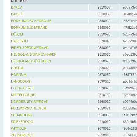
NORDSEE
BAKE A
9510063
e8daa3e2
BAKE Z
9510066
104fdc24
BORKUM FISCHERBALJE
9340020
8727ebfd
BORKUM SÜDSTRAND
9340030
478f21e9
BÜSUM
9510095
5287a3e1
DAGEBÜLL
9570040
6233e901
EIDER-SPERRWERK AP
9530010
04acd7e5
HELGOLAND BINNENHAFEN
9510070
c0ec139b
HELGOLAND SÜDHAFEN
9510075
0d8233b8
HUSUM
9530020
e114aeec
HÖRNUM
9570050
733755fd
LANGEOOG
9390010
a0c1dcb6
LIST AUF SYLT
9570070
5e92d73f
MITTELGRUND
9510132
3ff99b92
NORDERNEY RIFFGAT
9360010
c0244c0e
PELLWORM ANLEGER
9550021
2852b9ab
SCHARHÖRN
9510060
f0197bcf
SPIEKEROOG
9410010
662c4b5e
WITTDÜN
9570010
9c4c11f2
ZEHNERLOCH
9510010
e574d0af