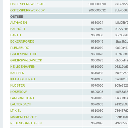
OSTE-SPERRWERK AP
9000000590
8c3295dc
OSTE-SPERRWERK BP
9000000532
7cb4566b
OSTSEE
ALTHAGEN
9650024
b8d05bf9
BARHÖFT
9650040
09227288
BARTH
9650030
00c33ed9
ECKERNFÖRDE
9610045
1faa9b2c
FLENSBURG
9610010
9e19c411
GREIFSWALD OIE
9690078
087b6386
GREIFSWALD-WIECK
9650073
6b53ef42
HEILIGENHAFEN
9610070
06219dd9
KAPPELN
9610035
b09f2243
KIEL-HOLTENAU
9610066
3ad4013f
KLOSTER
9670050
905e7328
KOSEROW
9690093
c0f33a36
LANGBALLIGAU
9610015
5a33bf14
LAUTERBACH
9670063
91922b9b
LT KIEL
9610050
736437d7
MARIENLEUCHTE
9610075
8effc15d
NEUENDORF HAFEN
9670046
492f85b8