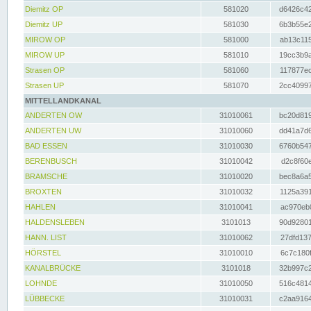
Diemitz OP
581020
d6426c42
Diemitz UP
581030
6b3b55e2
MIROW OP
581000
ab13c115
MIROW UP
581010
19cc3b9a
Strasen OP
581060
117877ec
Strasen UP
581070
2cc40997
MITTELLANDKANAL
ANDERTEN OW
31010061
bc20d819
ANDERTEN UW
31010060
dd41a7d6
BAD ESSEN
31010030
6760b547
BERENBUSCH
31010042
d2c8f60e
BRAMSCHE
31010020
bec8a6a5
BROXTEN
31010032
1125a391
HAHLEN
31010041
ac970eb0
HALDENSLEBEN
3101013
90d92801
HANN. LIST
31010062
27dfd137
HÖRSTEL
31010010
6c7c180f
KANALBRÜCKE
3101018
32b997c2
LOHNDE
31010050
516c4814
LÜBBECKE
31010031
c2aa9164