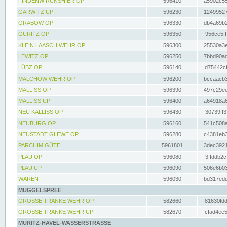
FINDENWIRUNSHIER OP
596410
a5902c55
GARWITZ UP
596230
12499527
GRABOW OP
596330
db4a69b2
GÜRITZ OP
596350
956ce5ff
KLEIN LAASCH WEHR OP
596300
25530a3e
LEWITZ OP
596250
7bbd90ad
LÜBZ OP
596140
d75442cf
MALCHOW WEHR OP
596200
bccaacb3
MALLISS OP
596390
497c29ee
MALLISS UP
596400
a64918a6
NEU KALLISS OP
596430
30739ff3
NEUBURG OP
596160
541c508a
NEUSTADT GLEWE OP
596280
c4381eb3
PARCHIM GÜTE
5961801
3dec3921
PLAU OP
596080
3ffddb2c
PLAU UP
596090
506e6b03
WAREN
596030
bd317edd
MÜGGELSPREE
GROSSE TRÄNKE WEHR OP
582660
81630fdd
GROSSE TRÄNKE WEHR UP
582670
cfad4ee5
MÜRITZ-HAVEL-WASSERSTRASSE