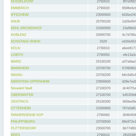
DÜSSELDORF
2750010
8f7e5f92
EMMERICH
2790020
9598e4cb
IFFEZHEIM
23500600
b02be240
KAUB
25700100
1d26e504
KEHL-KRONENHOF
23300900
23af9b02
KOBLENZ
25900700
4c7d796a
KONSTANZ-RHEIN
3329
e020e651
KÖLN
2730010
a6ee8177
LOBITH
2790050
efe13a3d
MAINZ
25100100
a37a9aa3
MANNHEIM
23700700
57090802
MAXAU
23700200
b6c6d5c8
NIERSTEIN-OPPENHEIM
23900600
d28e7ed1
Neuwied Stadt
27100370
dc407f1e
OBERWINTER
27100700
b45359df
OESTRICH
25100300
665be0fe
OTTENHEIM
23300800
787e5d63
PANNERDENSE KOP
2790060
3046493f
PHILIPPSBURG
23700500
88e972e1
PLITTERSDORF
23500700
6b774802
REES
2790010
2f025389