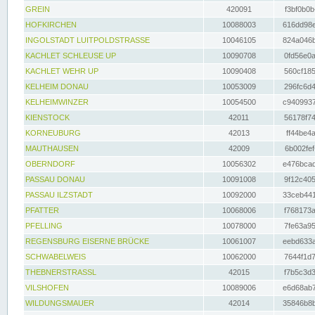
GREIN
420091
f3bf0b0b
HOFKIRCHEN
10088003
616dd98e
INGOLSTADT LUITPOLDSTRASSE
10046105
824a046b
KACHLET SCHLEUSE UP
10090708
0fd56e0a
KACHLET WEHR UP
10090408
560cf185
KELHEIM DONAU
10053009
296fc6d4
KELHEIMWINZER
10054500
c9409937
KIENSTOCK
42011
56178f74
KORNEUBURG
42013
ff44be4a
MAUTHAUSEN
42009
6b002fef
OBERNDORF
10056302
e476bcad
PASSAU DONAU
10091008
9f12c405
PASSAU ILZSTADT
10092000
33ceb441
PFATTER
10068006
f768173a
PFELLING
10078000
7fe63a95
REGENSBURG EISERNE BRÜCKE
10061007
eebd633a
SCHWABELWEIS
10062000
7644f1d7
THEBNERSTRASSL
42015
f7b5c3d3
VILSHOFEN
10089006
e6d68ab7
WILDUNGSMAUER
42014
35846b8b