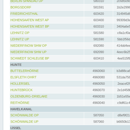
BERLIN-SPANDAU UP
580310
2c68509c
BORGSDORF
581591
1b2e2996
FRIEDRICHSTHAL
603420
314945d6
HOHENSAATEN WEST AP
603400
99309d3e
HOHENSAATEN WEST BP
603310
3404a6e5
LEHNITZ OP
581580
c8a1cf0a
LEHNITZ UP
581590
5bb1f56d
NIEDERFINOW SHW OP
692080
414dd4ee
NIEDERFINOW SHW UP
692090
4eec6b25
SCHWEDT SCHLEUSE BP
603410
4ee515f9
HUNTE
BUTTELERHÖRNE
4960060
b3d88ca6
ELSFLETH OHRT
4960080
531da758
HOLLERSIEL
4960050
2eacef2f
HUNTEBRÜCK
4960070
2e1d458b
OLDENBURG-DRIELAKE
4960030
1b51e55e
REITHÖRNE
4960040
c9df61c4
HAVELKANAL
SCHÖNWALDE OP
587050
d8ef9f21
SCHÖNWALDE UP
587060
b6650b13
IJSSEL