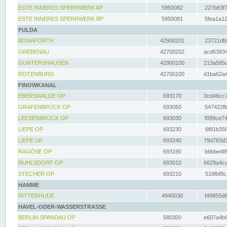
ESTE INNERES SPERRWERK AP
5950082
227b83f7
ESTE INNERES SPERRWERK BP
5950081
5fea1a12
FULDA
BONAFORTH
42900201
23721dfd
GREBENAU
42700202
acd63934
GUNTERSHAUSEN
42900100
213a585d
ROTENBURG
42700100
d1ba62a4
FINOWKANAL
EBERSWALDE OP
693170
3cd46cc7
GRAFENBRÜCK OP
693050
547422fb
LEESENBRÜCK OP
693030
f099ce74
LIEPE OP
693230
6f81b35f
LIEPE UP
693240
79d783d3
RAGÖSE OP
693190
b6bbe4f8
RUHLSDORF OP
693010
6629a4ca
STECHER OP
693210
516fbf8c
HAMME
RITTERHUDE
4940030
f49855d8
HAVEL-ODER-WASSERSTRASSE
BERLIN-SPANDAU OP
580300
e607a4b6