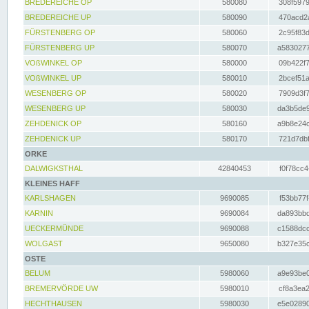
BREDEREICHE OP
580080
308f5979
BREDEREICHE UP
580090
470acd2a
FÜRSTENBERG OP
580060
2c95f83d
FÜRSTENBERG UP
580070
a5830277
VOßWINKEL OP
580000
09b422f7
VOßWINKEL UP
580010
2bcef51a
WESENBERG OP
580020
7909d3f7
WESENBERG UP
580030
da3b5de9
ZEHDENICK OP
580160
a9b8e24c
ZEHDENICK UP
580170
721d7dbf
ORKE
DALWIGKSTHAL
42840453
f0f78cc4
KLEINES HAFF
KARLSHAGEN
9690085
f53bb77f
KARNIN
9690084
da893bbd
UECKERMÜNDE
9690088
c1588dcc
WOLGAST
9650080
b327e35c
OSTE
BELUM
5980060
a9e93be0
BREMERVÖRDE UW
5980010
cf8a3ea2
HECHTHAUSEN
5980030
e5e02890