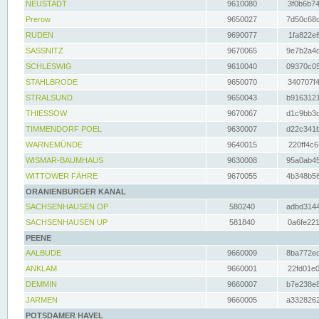
NEUSTADT
9610080
3f0b6b74
Prerow
9650027
7d50c68c
RUDEN
9690077
1fa822e6
SASSNITZ
9670065
9e7b2a4d
SCHLESWIG
9610040
09370c05
STAHLBRODE
9650070
340707f4
STRALSUND
9650043
b9163121
THIESSOW
9670067
d1c9bb3c
TIMMENDORF POEL
9630007
d22c341b
WARNEMÜNDE
9640015
220ff4c6
WISMAR-BAUMHAUS
9630008
95a0ab45
WITTOWER FÄHRE
9670055
4b348b56
ORANIENBURGER KANAL
SACHSENHAUSEN OP
580240
adbd3144
SACHSENHAUSEN UP
581840
0a6fe221
PEENE
AALBUDE
9660009
8ba772ed
ANKLAM
9660001
22fd01e0
DEMMIN
9660007
b7e238e8
JARMEN
9660005
a3328262
POTSDAMER HAVEL