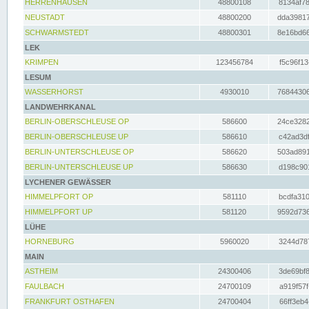
HERRENHAUSEN
48800108
8134af78
NEUSTADT
48800200
dda39817
SCHWARMSTEDT
48800301
8e16bd66
LEK
KRIMPEN
123456784
f5c96f13
LESUM
WASSERHORST
4930010
76844306
LANDWEHRKANAL
BERLIN-OBERSCHLEUSE OP
586600
24ce3282
BERLIN-OBERSCHLEUSE UP
586610
c42ad3df
BERLIN-UNTERSCHLEUSE OP
586620
503ad891
BERLIN-UNTERSCHLEUSE UP
586630
d198c901
LYCHENER GEWÄSSER
HIMMELPFORT OP
581110
bcdfa310
HIMMELPFORT UP
581120
9592d736
LÜHE
HORNEBURG
5960020
3244d787
MAIN
ASTHEIM
24300406
3de69bf8
FAULBACH
24700109
a919f57f
FRANKFURT OSTHAFEN
24700404
66ff3eb4