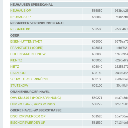
NEUHAUSER SPEISEKANAL
NEUHAUS OP
585850
963bdc26
NEUHAUS UP
585860
bf48cefd
NIEGRIPPER VERBINDUNGSKANAL
NIEGRIPP BP
587500
e506460f
ODER
EISENHÜTTENSTADT
603000
8675aa70
FRANKFURT1 (ODER)
603031
bffdf7f2
HOHENSAATEN-FINOW
603080
f7a639a4
KIENITZ
603050
6298a8f9
KIETZ
603040
16258271
RATZDORF
603140
ca3f535b
SCHWEDT-ODERBRÜCKE
603130
e28babaa
STÜTZKOW
603100
30bff0df
ORANIENBURGER HAVEL
OHV KM 3.014 (HOCHSPANNUNG)
580271
eea7e3dc
OHv km 1.467 (Blaues Wunder)
580272
8b51c505
OBERE HAVEL-WASSERSTRASSE
BISCHOFSWERDER OP
581520
16a780aa
BISCHOFSWERDER UP
581530
74134dc6