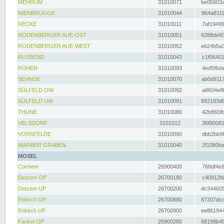
MEHRUM
31010071
be05603a
NIENBRÜGGE
31010044
864a8111
RECKE
31010011
7af19499
RODENBERGER AUE-OST
31010051
6288de60
RODENBERGER AUE-WEST
31010052
eb24b5a3
RUSBEND
31010043
c1f06401
RÜHEN
31010093
4ed5f6da
SEHNDE
31010070
ab0d9117
SÜLFELD OW
31010092
a8604e8f
SÜLFELD UW
31010091
892183d6
THUNE
31010080
42b865fb
VELSDORF
3101012
36f80081
VORSFELDE
31010090
dbb2bb9f
WARBER GRABEN
31010040
2f1080ba
MOSEL
Cochem
26900400
768df4e9
Detzem OP
26700180
c40912fd
Detzem UP
26700200
dc344605
Enkirch OP
26700880
87207dcd
Enkirch UP
26700900
ee861944
Fankel OP
26900280
68198b48