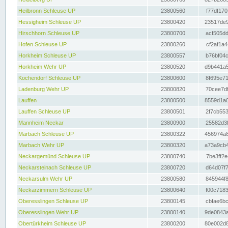
Heilbronn Schleuse UP
23800560
f77df170
Hessigheim Schleuse UP
23800420
23517de9
Hirschhorn Schleuse UP
23800700
acf505dd
Hofen Schleuse UP
23800260
cf2af1a4
Horkheim Schleuse UP
23800557
b76bf04c
Horkheim Wehr UP
23800520
d9b441a5
Kochendorf Schleuse UP
23800600
8f695e71
Ladenburg Wehr UP
23800820
70cee7df
Lauffen
23800500
8559d1a0
Lauffen Schleuse UP
23800501
2f7cb553
Mannheim Neckar
23800900
25582d3f
Marbach Schleuse UP
23800322
456974a8
Marbach Wehr UP
23800320
a73a9cb4
Neckargemünd Schleuse UP
23800740
7be3ff2e
Neckarsteinach Schleuse UP
23800720
d64d07f7
Neckarsulm Wehr UP
23800580
845944f8
Neckarzimmern Schleuse UP
23800640
f00c7183
Oberesslingen Schleuse UP
23800145
cbfae6bc
Oberesslingen Wehr UP
23800140
9de0843a
Obertürkheim Schleuse UP
23800200
80e002d8