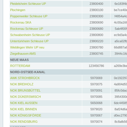
Pleidelsheim Schleuse UP
23800400
6e183f4b
Plochingen
23800100
be7ce40e
Poppenweiler Schleuse UP
23800300
f4854a4c
Rockenau SKA
23800690
4c00a166
Rockenau Schleuse UP
23800680
5ab4f00f
Schwabenheim Schleuse UP
23800800
ec9d3a4d
Untertürkheim Schleuse UP
23800220
a5ca02fb
Wieblingen Wehr UP neu
23800780
66d887a6
Ziegelhausen AMS
23800745
3944c1fd
NEUE MAAS
ROTTERDAM
123456786
a269e3be
NORD-OSTSEE-KANAL
AWK STROHBRÜCK
5970069
0e192297
NOK BREIHOLZ
5970075
4a904d59
NOK BRUNSBÜTTEL
5970091
85fc0dac
NOK DÜKERSWISCH
5970085
3954300d
NOK KIEL AUSSEN
5650068
6dc44585
NOK KIEL BINNEN
5979020
8af24d6a
NOK KÖNIGSFÖRDE
5970067
d0ec2790
NOK RENDSBURG
5970074
8c8afb56