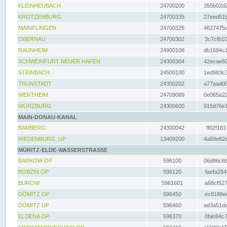
KLEINHEUBACH
24700200
355b02d2
KROTZENBURG
24700335
27eed51b
MAINFLINGEN
24700325
4627475d
OBERNAU
24700302
3c7cfb10
RAUNHEIM
24900108
db1684c1
SCHWEINFURT NEUER HAFEN
24300304
42ecae60
STEINBACH
24500100
1ed983c3
TRUNSTADT
24300202
a77aad00
WERTHEIM
24709089
0e065a22
WÜRZBURG
24300600
915d76e1
MAIN-DONAU-KANAL
BAMBERG
24300042
ff02f181
RIEDENBURG_UP
13409200
4a69e82e
MÜRITZ-ELDE-WASSERSTRASSE
BARKOW OP
596100
06d86c6b
BOBZIN OP
596120
faefa284
BUROW
5961601
a68cf527
DÖMITZ OP
596450
ec8188ee
DÖMITZ UP
596460
ad3a51da
ELDENA OP
596370
0fab94c7