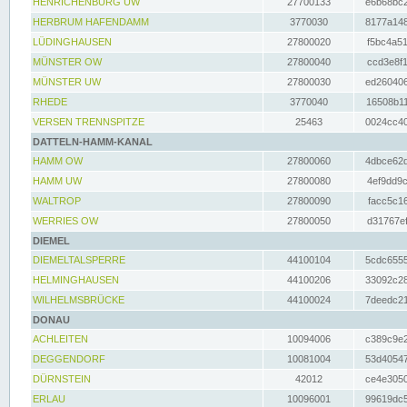
HENRICHENBURG UW
27700133
e6b68bc2
HERBRUM HAFENDAMM
3770030
8177a148
LÜDINGHAUSEN
27800020
f5bc4a51
MÜNSTER OW
27800040
ccd3e8f1
MÜNSTER UW
27800030
ed260406
RHEDE
3770040
16508b11
VERSEN TRENNSPITZE
25463
0024cc40
DATTELN-HAMM-KANAL
HAMM OW
27800060
4dbce62d
HAMM UW
27800080
4ef9dd9c
WALTROP
27800090
facc5c16
WERRIES OW
27800050
d31767ef
DIEMEL
DIEMELTALSPERRE
44100104
5cdc6555
HELMINGHAUSEN
44100206
33092c28
WILHELMSBRÜCKE
44100024
7deedc21
DONAU
ACHLEITEN
10094006
c389c9e2
DEGGENDORF
10081004
53d40547
DÜRNSTEIN
42012
ce4e3050
ERLAU
10096001
99619dc5