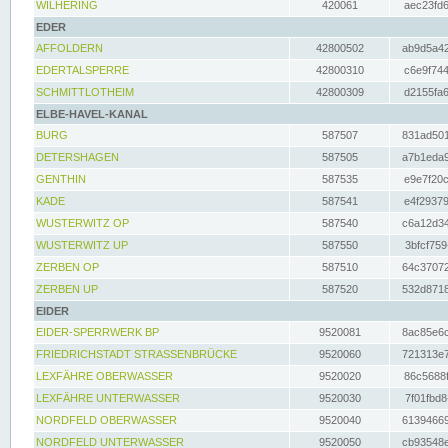
WILHERING
420061
aec23fd6
EDER
AFFOLDERN
42800502
ab9d5a42
EDERTALSPERRE
42800310
c6e9f744
SCHMITTLOTHEIM
42800309
d2155fa6
ELBE-HAVEL-KANAL
BURG
587507
831ad501
DETERSHAGEN
587505
a7b1eda9
GENTHIN
587535
e9e7f20c
KADE
587541
e4f29379
WUSTERWITZ OP
587540
c6a12d34
WUSTERWITZ UP
587550
3bfcf759
ZERBEN OP
587510
64c37072
ZERBEN UP
587520
532d8718
EIDER
EIDER-SPERRWERK BP
9520081
8ac85e6c
FRIEDRICHSTADT STRASSENBRÜCKE
9520060
721313e7
LEXFÄHRE OBERWASSER
9520020
86c5688f
LEXFÄHRE UNTERWASSER
9520030
7f01fbd8
NORDFELD OBERWASSER
9520040
61394669
NORDFELD UNTERWASSER
9520050
cb93548e