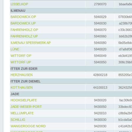
IJSSELKOP
2790070
bbaefa8e
ILMENAU
BARDOWICK OP
5940029
07830b68
BARDOWICK UP
5940030
a238b70f
FAHRENHOLZ OP
5940070
c33c3667
FAHRENHOLZ UP
5940060
bb62b28f
ILMENAU SPERRWERK AP
5940080
6b05e8dc
LÜNE
5940020
d7a8df36
WITTORF OP
5940049
eb3d4195
WITTORF UP
5940050
308c39b6
ITTER ZUR EDER
HERZHAUSEN
42800218
855205e7
ITTER ZUR DIEMEL
KOTTHAUSEN
44100013
36243256
JADE
HOOKSIELPLATE
9430020
fac30fe9
JADE-WESER-PORT
9430050
33bdec83
MELLUMPLATE
9420010
c8b9a2b6
SCHILLIG
9430030
b1cda5a0
WANGEROOGE NORD
9420030
c41d42b1