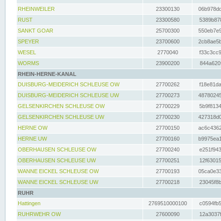
RHEINWEILER
23300130
06b978dd
RUST
23300580
5389b878
SANKT GOAR
25700300
550eb7e9
SPEYER
23700600
2cb8ae5b
WESEL
2770040
f33c3cc9
WORMS
23900200
844a620f
RHEIN-HERNE-KANAL
DUISBURG-MEIDERICH SCHLEUSE OW
27700262
f18e81da
DUISBURG-MEIDERICH SCHLEUSE UW
27700273
48780245
GELSENKIRCHEN SCHLEUSE OW
27700229
5b9f8134
GELSENKIRCHEN SCHLEUSE UW
27700230
427318d0
HERNE OW
27700150
ac6c4362
HERNE UW
27700160
b9975ea1
OBERHAUSEN SCHLEUSE OW
27700240
e251f943
OBERHAUSEN SCHLEUSE UW
27700251
12f63015
WANNE EICKEL SCHLEUSE OW
27700193
05ca0e33
WANNE EICKEL SCHLEUSE UW
27700218
23045f8b
RUHR
Hattingen
2769510000100
c0594fb5
RUHRWEHR OW
27600090
12a3037f