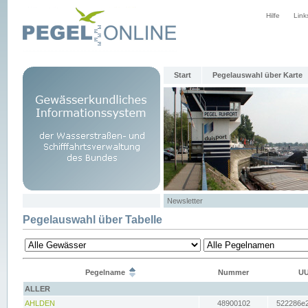
Hilfe
Link
Start
Pegelauswahl über Karte
Newsletter
Pegelauswahl über Tabelle
Pegelname
Nummer
UU
ALLER
AHLDEN
48900102
522286e2