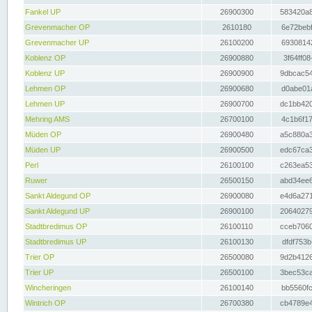
Fankel UP
26900300
583420a8
Grevenmacher OP
2610180
6e72bebf
Grevenmacher UP
26100200
69308142
Koblenz OP
26900880
3f64ff08
Koblenz UP
26900900
9dbcac54
Lehmen OP
26900680
d0abe01a
Lehmen UP
26900700
dc1bb420
Mehring AMS
26700100
4c1b6f17
Müden OP
26900480
a5c880a3
Müden UP
26900500
edc67ca3
Perl
26100100
c263ea53
Ruwer
26500150
abd34ee6
Sankt Aldegund OP
26900080
e4d6a271
Sankt Aldegund UP
26900100
20640279
Stadtbredimus OP
26100110
cceb7060
Stadtbredimus UP
26100130
dfdf753b
Trier OP
26500080
9d2b4126
Trier UP
26500100
3bec53ca
Wincheringen
26100140
bb5560fc
Wintrich OP
26700380
cb4789e4