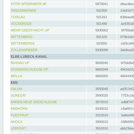
STÖR-SPERRWERK AP
5970041
d9acdbec
TANGERMÜNDE
502350
13e91b77
TORGAU
501261
83bbaedb
VOCKERODE
501480
ae93f2a5
WEHR GEESTHACHT UP
5930062
0f7f58a8
WITTENBERG
501420
070b1eb4
WITTENBERGE
503050
cbf3cd49
ZOLLENSPIEKER
5930090
3de8ea26
ELBE-LÜBECK-KANAL
BÜSSAU UP
9669040
bf7bb8e8
DONNERSCHLEUSE OP
9660049
45634232
MÖLLN
9660050
46644438
EMS
DALUM
3550040
ad357e52
DUKEGAT
3990020
7753c1fa
EMDEN NEUE SEESCHLEUSE
3970010
edfdf747
EMSHÖRN
9340010
c8af067c
FUESTRUP
3310010
3a8ed45f
KNOCK
3990010
438b565e
LEERORT
3910010
abb23dad