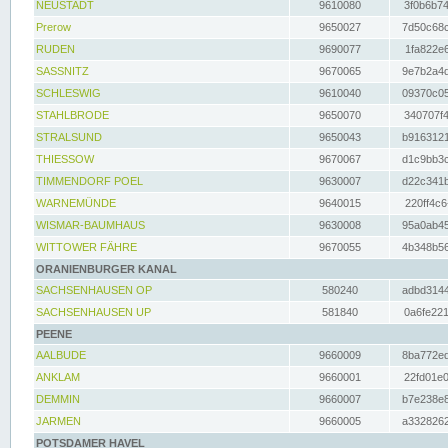
NEUSTADT
9610080
3f0b6b74
Prerow
9650027
7d50c68c
RUDEN
9690077
1fa822e6
SASSNITZ
9670065
9e7b2a4d
SCHLESWIG
9610040
09370c05
STAHLBRODE
9650070
340707f4
STRALSUND
9650043
b9163121
THIESSOW
9670067
d1c9bb3c
TIMMENDORF POEL
9630007
d22c341b
WARNEMÜNDE
9640015
220ff4c6
WISMAR-BAUMHAUS
9630008
95a0ab45
WITTOWER FÄHRE
9670055
4b348b56
ORANIENBURGER KANAL
SACHSENHAUSEN OP
580240
adbd3144
SACHSENHAUSEN UP
581840
0a6fe221
PEENE
AALBUDE
9660009
8ba772ed
ANKLAM
9660001
22fd01e0
DEMMIN
9660007
b7e238e8
JARMEN
9660005
a3328262
POTSDAMER HAVEL