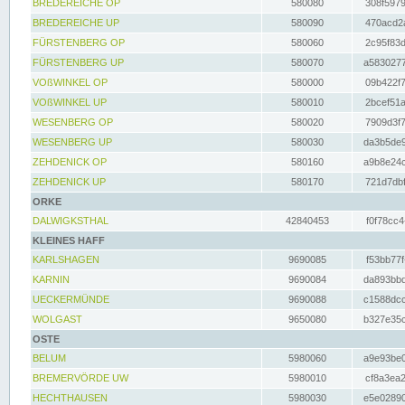
BREDEREICHE OP
580080
308f5979
BREDEREICHE UP
580090
470acd2a
FÜRSTENBERG OP
580060
2c95f83d
FÜRSTENBERG UP
580070
a5830277
VOßWINKEL OP
580000
09b422f7
VOßWINKEL UP
580010
2bcef51a
WESENBERG OP
580020
7909d3f7
WESENBERG UP
580030
da3b5de9
ZEHDENICK OP
580160
a9b8e24c
ZEHDENICK UP
580170
721d7dbf
ORKE
DALWIGKSTHAL
42840453
f0f78cc4
KLEINES HAFF
KARLSHAGEN
9690085
f53bb77f
KARNIN
9690084
da893bbd
UECKERMÜNDE
9690088
c1588dcc
WOLGAST
9650080
b327e35c
OSTE
BELUM
5980060
a9e93be0
BREMERVÖRDE UW
5980010
cf8a3ea2
HECHTHAUSEN
5980030
e5e02890