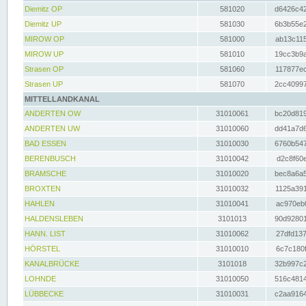
Diemitz OP
581020
d6426c42
Diemitz UP
581030
6b3b55e2
MIROW OP
581000
ab13c115
MIROW UP
581010
19cc3b9a
Strasen OP
581060
117877ec
Strasen UP
581070
2cc40997
MITTELLANDKANAL
ANDERTEN OW
31010061
bc20d819
ANDERTEN UW
31010060
dd41a7d6
BAD ESSEN
31010030
6760b547
BERENBUSCH
31010042
d2c8f60e
BRAMSCHE
31010020
bec8a6a5
BROXTEN
31010032
1125a391
HAHLEN
31010041
ac970eb0
HALDENSLEBEN
3101013
90d92801
HANN. LIST
31010062
27dfd137
HÖRSTEL
31010010
6c7c180f
KANALBRÜCKE
3101018
32b997c2
LOHNDE
31010050
516c4814
LÜBBECKE
31010031
c2aa9164