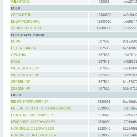
WILHERING
420061
aec23fd6
EDER
AFFOLDERN
42800502
ab9d5a42
EDERTALSPERRE
42800310
c6e9f744
SCHMITTLOTHEIM
42800309
d2155fa6
ELBE-HAVEL-KANAL
BURG
587507
831ad501
DETERSHAGEN
587505
a7b1eda9
GENTHIN
587535
e9e7f20c
KADE
587541
e4f29379
WUSTERWITZ OP
587540
c6a12d34
WUSTERWITZ UP
587550
3bfcf759
ZERBEN OP
587510
64c37072
ZERBEN UP
587520
532d8718
EIDER
EIDER-SPERRWERK BP
9520081
8ac85e6c
FRIEDRICHSTADT STRASSENBRÜCKE
9520060
721313e7
LEXFÄHRE OBERWASSER
9520020
86c5688f
LEXFÄHRE UNTERWASSER
9520030
7f01fbd8
NORDFELD OBERWASSER
9520040
61394669
NORDFELD UNTERWASSER
9520050
cb93548e