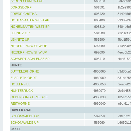
BERLIN-SPANDAU UP
580310
2c68509c
BORGSDORF
581591
1b2e2996
FRIEDRICHSTHAL
603420
314945d6
HOHENSAATEN WEST AP
603400
99309d3e
HOHENSAATEN WEST BP
603310
3404a6e5
LEHNITZ OP
581580
c8a1cf0a
LEHNITZ UP
581590
5bb1f56d
NIEDERFINOW SHW OP
692080
414dd4ee
NIEDERFINOW SHW UP
692090
4eec6b25
SCHWEDT SCHLEUSE BP
603410
4ee515f9
HUNTE
BUTTELERHÖRNE
4960060
b3d88ca6
ELSFLETH OHRT
4960080
531da758
HOLLERSIEL
4960050
2eacef2f
HUNTEBRÜCK
4960070
2e1d458b
OLDENBURG-DRIELAKE
4960030
1b51e55e
REITHÖRNE
4960040
c9df61c4
HAVELKANAL
SCHÖNWALDE OP
587050
d8ef9f21
SCHÖNWALDE UP
587060
b6650b13
IJSSEL