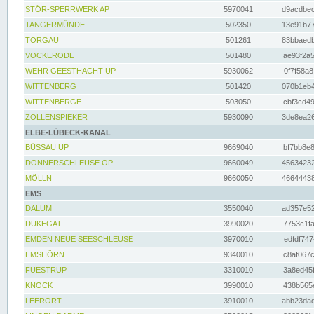
STÖR-SPERRWERK AP
5970041
d9acdbec
TANGERMÜNDE
502350
13e91b77
TORGAU
501261
83bbaedb
VOCKERODE
501480
ae93f2a5
WEHR GEESTHACHT UP
5930062
0f7f58a8
WITTENBERG
501420
070b1eb4
WITTENBERGE
503050
cbf3cd49
ZOLLENSPIEKER
5930090
3de8ea26
ELBE-LÜBECK-KANAL
BÜSSAU UP
9669040
bf7bb8e8
DONNERSCHLEUSE OP
9660049
45634232
MÖLLN
9660050
46644438
EMS
DALUM
3550040
ad357e52
DUKEGAT
3990020
7753c1fa
EMDEN NEUE SEESCHLEUSE
3970010
edfdf747
EMSHÖRN
9340010
c8af067c
FUESTRUP
3310010
3a8ed45f
KNOCK
3990010
438b565e
LEERORT
3910010
abb23dad