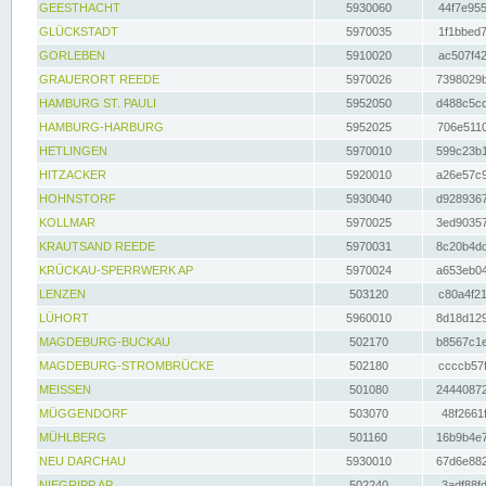
GEESTHACHT
5930060
44f7e955
GLÜCKSTADT
5970035
1f1bbed7
GORLEBEN
5910020
ac507f42
GRAUERORT REEDE
5970026
7398029b
HAMBURG ST. PAULI
5952050
d488c5cc
HAMBURG-HARBURG
5952025
706e5110
HETLINGEN
5970010
599c23b1
HITZACKER
5920010
a26e57c9
HOHNSTORF
5930040
d9289367
KOLLMAR
5970025
3ed90357
KRAUTSAND REEDE
5970031
8c20b4dc
KRÜCKAU-SPERRWERK AP
5970024
a653eb04
LENZEN
503120
c80a4f21
LÜHORT
5960010
8d18d129
MAGDEBURG-BUCKAU
502170
b8567c1e
MAGDEBURG-STROMBRÜCKE
502180
ccccb57f
MEISSEN
501080
24440872
MÜGGENDORF
503070
48f2661f
MÜHLBERG
501160
16b9b4e7
NEU DARCHAU
5930010
67d6e882
NIEGRIPP AP
502240
3adf88fd