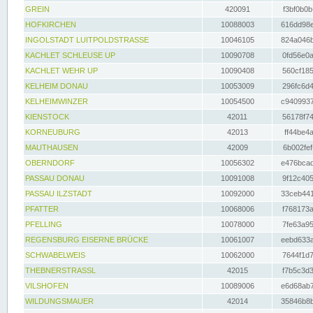
GREIN
420091
f3bf0b0b
HOFKIRCHEN
10088003
616dd98e
INGOLSTADT LUITPOLDSTRASSE
10046105
824a046b
KACHLET SCHLEUSE UP
10090708
0fd56e0a
KACHLET WEHR UP
10090408
560cf185
KELHEIM DONAU
10053009
296fc6d4
KELHEIMWINZER
10054500
c9409937
KIENSTOCK
42011
56178f74
KORNEUBURG
42013
ff44be4a
MAUTHAUSEN
42009
6b002fef
OBERNDORF
10056302
e476bcad
PASSAU DONAU
10091008
9f12c405
PASSAU ILZSTADT
10092000
33ceb441
PFATTER
10068006
f768173a
PFELLING
10078000
7fe63a95
REGENSBURG EISERNE BRÜCKE
10061007
eebd633a
SCHWABELWEIS
10062000
7644f1d7
THEBNERSTRASSL
42015
f7b5c3d3
VILSHOFEN
10089006
e6d68ab7
WILDUNGSMAUER
42014
35846b8b