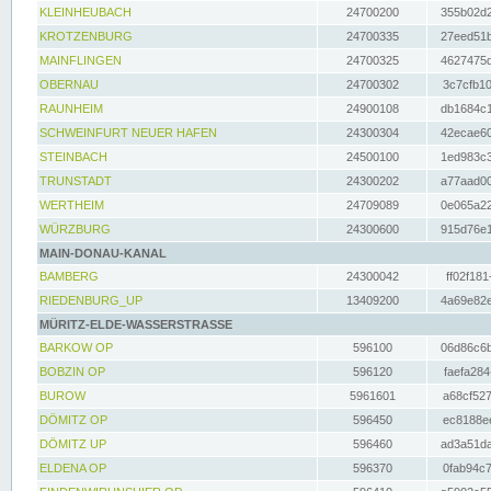
KLEINHEUBACH
24700200
355b02d2
KROTZENBURG
24700335
27eed51b
MAINFLINGEN
24700325
4627475d
OBERNAU
24700302
3c7cfb10
RAUNHEIM
24900108
db1684c1
SCHWEINFURT NEUER HAFEN
24300304
42ecae60
STEINBACH
24500100
1ed983c3
TRUNSTADT
24300202
a77aad00
WERTHEIM
24709089
0e065a22
WÜRZBURG
24300600
915d76e1
MAIN-DONAU-KANAL
BAMBERG
24300042
ff02f181
RIEDENBURG_UP
13409200
4a69e82e
MÜRITZ-ELDE-WASSERSTRASSE
BARKOW OP
596100
06d86c6b
BOBZIN OP
596120
faefa284
BUROW
5961601
a68cf527
DÖMITZ OP
596450
ec8188ee
DÖMITZ UP
596460
ad3a51da
ELDENA OP
596370
0fab94c7