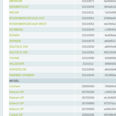
MEHRUM
31010071
be05603a
NIENBRÜGGE
31010044
864a8111
RECKE
31010011
7af19499
RODENBERGER AUE-OST
31010051
6288de60
RODENBERGER AUE-WEST
31010052
eb24b5a3
RUSBEND
31010043
c1f06401
RÜHEN
31010093
4ed5f6da
SEHNDE
31010070
ab0d9117
SÜLFELD OW
31010092
a8604e8f
SÜLFELD UW
31010091
892183d6
THUNE
31010080
42b865fb
VELSDORF
3101012
36f80081
VORSFELDE
31010090
dbb2bb9f
WARBER GRABEN
31010040
2f1080ba
MOSEL
Cochem
26900400
768df4e9
Detzem OP
26700180
c40912fd
Detzem UP
26700200
dc344605
Enkirch OP
26700880
87207dcd
Enkirch UP
26700900
ee861944
Fankel OP
26900280
68198b48