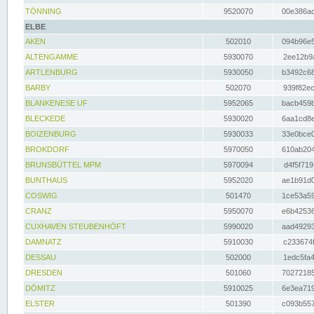
TÖNNING
9520070
00e386ac
ELBE
AKEN
502010
094b96e5
ALTENGAMME
5930070
2ee12b9a
ARTLENBURG
5930050
b3492c68
BARBY
502070
939f82ec
BLANKENESE UF
5952065
bacb459b
BLECKEDE
5930020
6aa1cd8e
BOIZENBURG
5930033
33e0bce0
BROKDORF
5970050
610ab204
BRUNSBÜTTEL MPM
5970094
d4f5f719
BUNTHAUS
5952020
ae1b91d0
COSWIG
501470
1ce53a59
CRANZ
5950070
e6b42536
CUXHAVEN STEUBENHÖFT
5990020
aad49293
DAMNATZ
5910030
c233674f
DESSAU
502000
1edc5fa4
DRESDEN
501060
70272185
DÖMITZ
5910025
6e3ea719
ELSTER
501390
c093b557