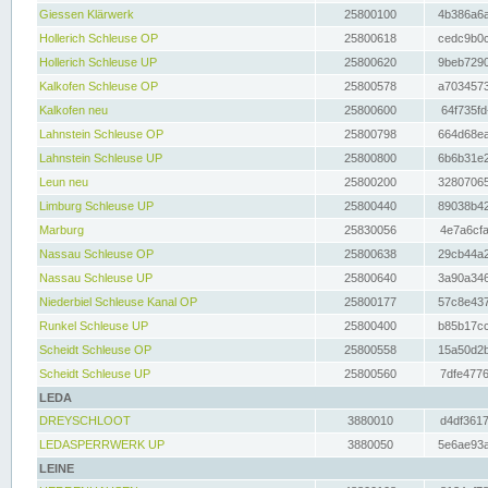
Giessen Klärwerk
25800100
4b386a6a
Hollerich Schleuse OP
25800618
cedc9b0c
Hollerich Schleuse UP
25800620
9beb7290
Kalkofen Schleuse OP
25800578
a7034573
Kalkofen neu
25800600
64f735fd
Lahnstein Schleuse OP
25800798
664d68ea
Lahnstein Schleuse UP
25800800
6b6b31e2
Leun neu
25800200
32807065
Limburg Schleuse UP
25800440
89038b42
Marburg
25830056
4e7a6cfa
Nassau Schleuse OP
25800638
29cb44a2
Nassau Schleuse UP
25800640
3a90a346
Niederbiel Schleuse Kanal OP
25800177
57c8e437
Runkel Schleuse UP
25800400
b85b17cc
Scheidt Schleuse OP
25800558
15a50d2b
Scheidt Schleuse UP
25800560
7dfe4776
LEDA
DREYSCHLOOT
3880010
d4df3617
LEDASPERRWERK UP
3880050
5e6ae93a
LEINE