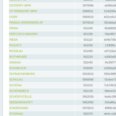
OSTERIFF MPM
5970096
eb90bd3f
OTTERNDORF MPM
5990011
5140295e
OVER
5950010
b02ce5c0
PINNAU-SPERRWERK AP
5970019
391bbba5
PIRNA
501040
85d686f1
PRETZSCH-MAUKEN
501330
f3dc8f07
RIESA
501110
b04b739d
ROGÄTZ
502250
133f0f6c
ROSSLAU
501490
e97116a4
ROTHENSEE
502210
e30f2e83
SANDAU
502430
f4c55f77
SCHARLEUK
503030
e32b0a28
SCHNACKENBURG
5910010
550e3885
SCHULAU
5950090
f3c6ee73
SCHÖNA
501010
7cb7461b
SCHÖNEBECK
502130
90bcb315
SCHÖPFSTELLE
5952030
fed4c295
SEEMANNSHÖFT
5952060
816affba
STADERSAND
5970013
80f0fc4d
STORKAU
502370
de4cc1db