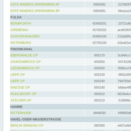
ESTE INNERES SPERRWERK AP
5950082
227b83f7
ESTE INNERES SPERRWERK BP
5950081
5fea1a12
FULDA
BONAFORTH
42900201
23721dfd
GREBENAU
42700202
acd63934
GUNTERSHAUSEN
42900100
213a585d
ROTENBURG
42700100
d1ba62a4
FINOWKANAL
EBERSWALDE OP
693170
3cd46cc7
GRAFENBRÜCK OP
693050
547422fb
LEESENBRÜCK OP
693030
f099ce74
LIEPE OP
693230
6f81b35f
LIEPE UP
693240
79d783d3
RAGÖSE OP
693190
b6bbe4f8
RUHLSDORF OP
693010
6629a4ca
STECHER OP
693210
516fbf8c
HAMME
RITTERHUDE
4940030
f49855d8
HAVEL-ODER-WASSERSTRASSE
BERLIN-SPANDAU OP
580300
e607a4b6