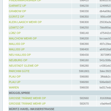
FINDENWIRUNSHIER OP
596410
a5902c55
GARWITZ UP
596230
12499527
GRABOW OP
596330
db4a69b2
GÜRITZ OP
596350
956ce5ff
KLEIN LAASCH WEHR OP
596300
25530a3e
LEWITZ OP
596250
7bbd90ad
LÜBZ OP
596140
d75442cf
MALCHOW WEHR OP
596200
bccaacb3
MALLISS OP
596390
497c29ee
MALLISS UP
596400
a64918a6
NEU KALLISS OP
596430
30739ff3
NEUBURG OP
596160
541c508a
NEUSTADT GLEWE OP
596280
c4381eb3
PARCHIM GÜTE
5961801
3dec3921
PLAU OP
596080
3ffddb2c
PLAU UP
596090
506e6b03
WAREN
596030
bd317edd
MÜGGELSPREE
GROSSE TRÄNKE WEHR OP
582660
81630fdd
GROSSE TRÄNKE WEHR UP
582670
cfad4ee5
MÜRITZ-HAVEL-WASSERSTRASSE