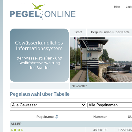
Hilfe
Link
Start
Pegelauswahl über Karte
Newsletter
Pegelauswahl über Tabelle
Pegelname
Nummer
UU
ALLER
AHLDEN
48900102
522286e2