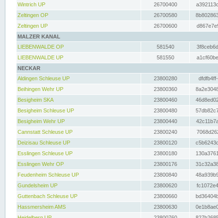
Wintrich UP
26700400
a392113c
Zeltingen OP
26700580
8b802863
Zeltingen UP
26700600
d867e7e9
MALZER KANAL
LIEBENWALDE OP
581540
3f8ceb6d
LIEBENWALDE UP
581550
a1cf60be
NECKAR
Aldingen Schleuse UP
23800280
dfdfb4ff
Beihingen Wehr UP
23800360
8a2e3048
Besigheim SKA
23800460
46d8ed02
Besigheim Schleuse UP
23800480
57db82c7
Besigheim Wehr UP
23800440
42c11b7a
Cannstatt Schleuse UP
23800240
7068d262
Deizisau Schleuse UP
23800120
c5b6243d
Esslingen Schleuse UP
23800180
130a3761
Esslingen Wehr OP
23800176
31c32a38
Feudenheim Schleuse UP
23800840
48a939b9
Gundelsheim UP
23800620
fc1072e4
Guttenbach Schleuse UP
23800660
bd36404b
Hassmersheim AMS
23800630
0e1b8ae0
Heidelberg UP
23800760
827b2685