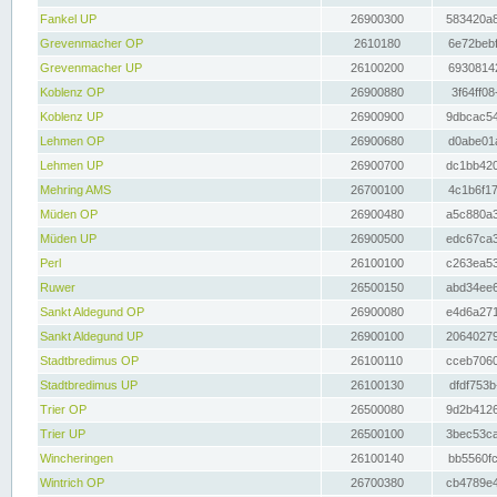
Fankel UP
26900300
583420a8
Grevenmacher OP
2610180
6e72bebf
Grevenmacher UP
26100200
69308142
Koblenz OP
26900880
3f64ff08
Koblenz UP
26900900
9dbcac54
Lehmen OP
26900680
d0abe01a
Lehmen UP
26900700
dc1bb420
Mehring AMS
26700100
4c1b6f17
Müden OP
26900480
a5c880a3
Müden UP
26900500
edc67ca3
Perl
26100100
c263ea53
Ruwer
26500150
abd34ee6
Sankt Aldegund OP
26900080
e4d6a271
Sankt Aldegund UP
26900100
20640279
Stadtbredimus OP
26100110
cceb7060
Stadtbredimus UP
26100130
dfdf753b
Trier OP
26500080
9d2b4126
Trier UP
26500100
3bec53ca
Wincheringen
26100140
bb5560fc
Wintrich OP
26700380
cb4789e4