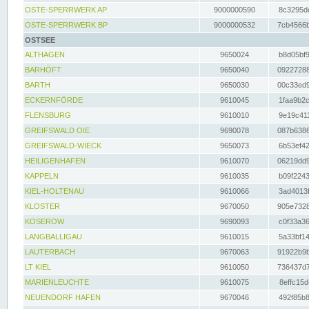
OSTE-SPERRWERK AP
9000000590
8c3295dc
OSTE-SPERRWERK BP
9000000532
7cb4566b
OSTSEE
ALTHAGEN
9650024
b8d05bf9
BARHÖFT
9650040
09227288
BARTH
9650030
00c33ed9
ECKERNFÖRDE
9610045
1faa9b2c
FLENSBURG
9610010
9e19c411
GREIFSWALD OIE
9690078
087b6386
GREIFSWALD-WIECK
9650073
6b53ef42
HEILIGENHAFEN
9610070
06219dd9
KAPPELN
9610035
b09f2243
KIEL-HOLTENAU
9610066
3ad4013f
KLOSTER
9670050
905e7328
KOSEROW
9690093
c0f33a36
LANGBALLIGAU
9610015
5a33bf14
LAUTERBACH
9670063
91922b9b
LT KIEL
9610050
736437d7
MARIENLEUCHTE
9610075
8effc15d
NEUENDORF HAFEN
9670046
492f85b8