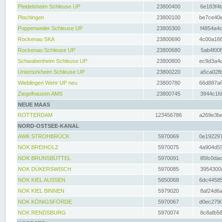
Pleidelsheim Schleuse UP
23800400
6e183f4b
Plochingen
23800100
be7ce40e
Poppenweiler Schleuse UP
23800300
f4854a4c
Rockenau SKA
23800690
4c00a166
Rockenau Schleuse UP
23800680
5ab4f00f
Schwabenheim Schleuse UP
23800800
ec9d3a4d
Untertürkheim Schleuse UP
23800220
a5ca02fb
Wieblingen Wehr UP neu
23800780
66d887a6
Ziegelhausen AMS
23800745
3944c1fd
NEUE MAAS
ROTTERDAM
123456786
a269e3be
NORD-OSTSEE-KANAL
AWK STROHBRÜCK
5970069
0e192297
NOK BREIHOLZ
5970075
4a904d59
NOK BRUNSBÜTTEL
5970091
85fc0dac
NOK DÜKERSWISCH
5970085
3954300d
NOK KIEL AUSSEN
5650068
6dc44585
NOK KIEL BINNEN
5979020
8af24d6a
NOK KÖNIGSFÖRDE
5970067
d0ec2790
NOK RENDSBURG
5970074
8c8afb56