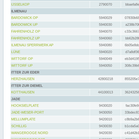
IJSSELKOP
2790070
bbaefa8e
ILMENAU
BARDOWICK OP
5940029
07830b68
BARDOWICK UP
5940030
a238b70f
FAHRENHOLZ OP
5940070
c33c3667
FAHRENHOLZ UP
5940060
bb62b28f
ILMENAU SPERRWERK AP
5940080
6b05e8dc
LÜNE
5940020
d7a8df36
WITTORF OP
5940049
eb3d4195
WITTORF UP
5940050
308c39b6
ITTER ZUR EDER
HERZHAUSEN
42800218
855205e7
ITTER ZUR DIEMEL
KOTTHAUSEN
44100013
36243256
JADE
HOOKSIELPLATE
9430020
fac30fe9
JADE-WESER-PORT
9430050
33bdec83
MELLUMPLATE
9420010
c8b9a2b6
SCHILLIG
9430030
b1cda5a0
WANGEROOGE NORD
9420030
c41d42b1