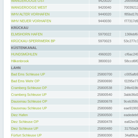
WANGEROOGE OST
9420020
26656fda
WANGEROOGE WEST
9420040
70039212
WHV ALTER VORHAFEN
9440020
f85bd17b
WHV NEUER VORHAFEN
9440030
f77317d9
KRÜCKAU
ELMSHORN HAFEN
5970022
136febf6
KRÜCKAU-SPERRWERK BP
5970023
53c277c3
KÜSTENKANAL
HUNDSMÜHLEN
4960020
cf6ac249
Hilkenbrook
3800010
58ccd6f0
LAHN
Bad Ems Schleuse UP
25800700
c005afb9
Bad Ems Wehr OP
25800690
f2295e77
Cramberg Schleuse OP
25800538
24fe419b
Cramberg Schleuse UP
25800540
3abb36d1
Dausenau Schleuse OP
25800678
9ceb358c
Dausenau Schleuse UP
25800680
eae91991
Diez Hafen
25800500
eadedeb6
Diez Schleuse OP
25800478
ea62ec5f
Diez Schleuse UP
25800480
31750a0f
Fürfurt Schleuse UP
25800300
34af0fca