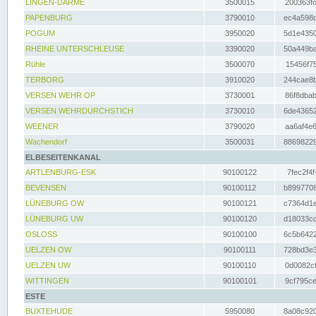
LINGEN-DARME
3500015
200363fc
PAPENBURG
3790010
ec4a598d
POGUM
3950020
5d1e4350
RHEINE UNTERSCHLEUSE
3390020
50a449ba
Rühle
3500070
15456f75
TERBORG
3910020
244cae8b
VERSEN WEHR OP
3730001
86f8dbab
VERSEN WEHRDURCHSTICH
3730010
6de43652
WEENER
3790020
aa6af4e6
Wachendorf
3500031
88698229
ELBESEITENKANAL
ARTLENBURG-ESK
90100122
7fec2f4f
BEVENSEN
90100112
b8997708
LÜNEBURG OW
90100121
c7364d1e
LÜNEBURG UW
90100120
d18033cd
OSLOSS
90100100
6c5b6422
UELZEN OW
90100111
728bd3e3
UELZEN UW
90100110
0d0082cf
WITTINGEN
90100101
9cf795ce
ESTE
BUXTEHUDE
5950080
8a08c920