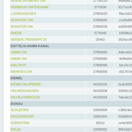
HENRICHENBURG UW
27700133
e6b68bc2
HERBRUM HAFENDAMM
3770030
8177a148
LÜDINGHAUSEN
27800020
f5bc4a51
MÜNSTER OW
27800040
ccd3e8f1
MÜNSTER UW
27800030
ed260406
RHEDE
3770040
16508b11
VERSEN TRENNSPITZE
25463
0024cc40
DATTELN-HAMM-KANAL
HAMM OW
27800060
4dbce62d
HAMM UW
27800080
4ef9dd9c
WALTROP
27800090
facc5c16
WERRIES OW
27800050
d31767ef
DIEMEL
DIEMELTALSPERRE
44100104
5cdc6555
HELMINGHAUSEN
44100206
33092c28
WILHELMSBRÜCKE
44100024
7deedc21
DONAU
ACHLEITEN
10094006
c389c9e2
DEGGENDORF
10081004
53d40547
DÜRNSTEIN
42012
ce4e3050
ERLAU
10096001
99619dc5