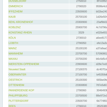
DÜSSELDORF
2750010
8f7e5f92
EMMERICH
2790020
9598e4cb
IFFEZHEIM
23500600
b02be240
KAUB
25700100
1d26e504
KEHL-KRONENHOF
23300900
23af9b02
KOBLENZ
25900700
4c7d796a
KONSTANZ-RHEIN
3329
e020e651
KÖLN
2730010
a6ee8177
LOBITH
2790050
efe13a3d
MAINZ
25100100
a37a9aa3
MANNHEIM
23700700
57090802
MAXAU
23700200
b6c6d5c8
NIERSTEIN-OPPENHEIM
23900600
d28e7ed1
Neuwied Stadt
27100370
dc407f1e
OBERWINTER
27100700
b45359df
OESTRICH
25100300
665be0fe
OTTENHEIM
23300800
787e5d63
PANNERDENSE KOP
2790060
3046493f
PHILIPPSBURG
23700500
88e972e1
PLITTERSDORF
23500700
6b774802
REES
2790010
2f025389