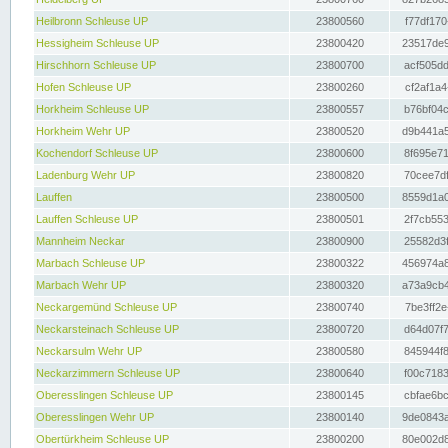
Heilbronn Schleuse UP
23800560
f77df170
Hessigheim Schleuse UP
23800420
23517de9
Hirschhorn Schleuse UP
23800700
acf505dd
Hofen Schleuse UP
23800260
cf2af1a4
Horkheim Schleuse UP
23800557
b76bf04c
Horkheim Wehr UP
23800520
d9b441a5
Kochendorf Schleuse UP
23800600
8f695e71
Ladenburg Wehr UP
23800820
70cee7df
Lauffen
23800500
8559d1a0
Lauffen Schleuse UP
23800501
2f7cb553
Mannheim Neckar
23800900
25582d3f
Marbach Schleuse UP
23800322
456974a8
Marbach Wehr UP
23800320
a73a9cb4
Neckargemünd Schleuse UP
23800740
7be3ff2e
Neckarsteinach Schleuse UP
23800720
d64d07f7
Neckarsulm Wehr UP
23800580
845944f8
Neckarzimmern Schleuse UP
23800640
f00c7183
Oberesslingen Schleuse UP
23800145
cbfae6bc
Oberesslingen Wehr UP
23800140
9de0843a
Obertürkheim Schleuse UP
23800200
80e002d8