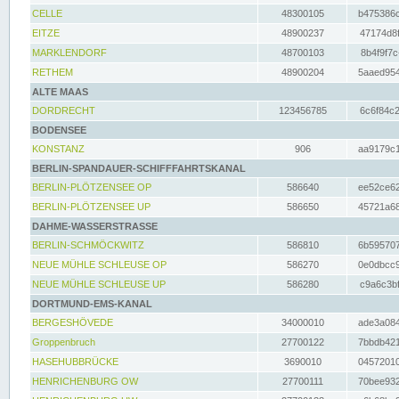
CELLE
48300105
b475386c
EITZE
48900237
47174d8f
MARKLENDORF
48700103
8b4f9f7c
RETHEM
48900204
5aaed954
ALTE MAAS
DORDRECHT
123456785
6c6f84c2
BODENSEE
KONSTANZ
906
aa9179c1
BERLIN-SPANDAUER-SCHIFFFAHRTSKANAL
BERLIN-PLÖTZENSEE OP
586640
ee52ce62
BERLIN-PLÖTZENSEE UP
586650
45721a68
DAHME-WASSERSTRASSE
BERLIN-SCHMÖCKWITZ
586810
6b595707
NEUE MÜHLE SCHLEUSE OP
586270
0e0dbcc9
NEUE MÜHLE SCHLEUSE UP
586280
c9a6c3bf
DORTMUND-EMS-KANAL
BERGESHÖVEDE
34000010
ade3a084
Groppenbruch
27700122
7bbdb421
HASEHUBBRÜCKE
3690010
04572010
HENRICHENBURG OW
27700111
70bee932