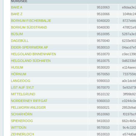
NORDSEE
BAKE A
9510063
e8daa3e2
BAKE Z
9510066
104fdc24
BORKUM FISCHERBALJE
9340020
8727ebfd
BORKUM SÜDSTRAND
9340030
478f21e9
BÜSUM
9510095
5287a3e1
DAGEBÜLL
9570040
6233e901
EIDER-SPERRWERK AP
9530010
04acd7e5
HELGOLAND BINNENHAFEN
9510070
c0ec139b
HELGOLAND SÜDHAFEN
9510075
0d8233b8
HUSUM
9530020
e114aeec
HÖRNUM
9570050
733755fd
LANGEOOG
9390010
a0c1dcb6
LIST AUF SYLT
9570070
5e92d73f
MITTELGRUND
9510132
3ff99b92
NORDERNEY RIFFGAT
9360010
c0244c0e
PELLWORM ANLEGER
9550021
2852b9ab
SCHARHÖRN
9510060
f0197bcf
SPIEKEROOG
9410010
662c4b5e
WITTDÜN
9570010
9c4c11f2
ZEHNERLOCH
9510010
e574d0af