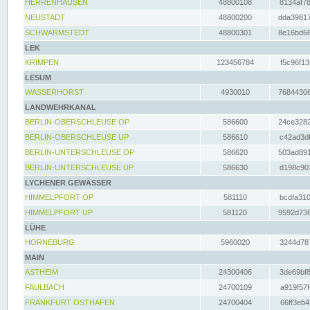
HERRENHAUSEN
48800108
8134af78
NEUSTADT
48800200
dda39817
SCHWARMSTEDT
48800301
8e16bd66
LEK
KRIMPEN
123456784
f5c96f13
LESUM
WASSERHORST
4930010
76844306
LANDWEHRKANAL
BERLIN-OBERSCHLEUSE OP
586600
24ce3282
BERLIN-OBERSCHLEUSE UP
586610
c42ad3df
BERLIN-UNTERSCHLEUSE OP
586620
503ad891
BERLIN-UNTERSCHLEUSE UP
586630
d198c901
LYCHENER GEWÄSSER
HIMMELPFORT OP
581110
bcdfa310
HIMMELPFORT UP
581120
9592d736
LÜHE
HORNEBURG
5960020
3244d787
MAIN
ASTHEIM
24300406
3de69bf8
FAULBACH
24700109
a919f57f
FRANKFURT OSTHAFEN
24700404
66ff3eb4