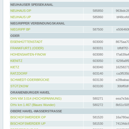
NEUHAUSER SPEISEKANAL
NEUHAUS OP
585850
963bdc26
NEUHAUS UP
585860
bf48cefd
NIEGRIPPER VERBINDUNGSKANAL
NIEGRIPP BP
587500
e506460f
ODER
EISENHÜTTENSTADT
603000
8675aa70
FRANKFURT1 (ODER)
603031
bffdf7f2
HOHENSAATEN-FINOW
603080
f7a639a4
KIENITZ
603050
6298a8f9
KIETZ
603040
16258271
RATZDORF
603140
ca3f535b
SCHWEDT-ODERBRÜCKE
603130
e28babaa
STÜTZKOW
603100
30bff0df
ORANIENBURGER HAVEL
OHV KM 3.014 (HOCHSPANNUNG)
580271
eea7e3dc
OHv km 1.467 (Blaues Wunder)
580272
8b51c505
OBERE HAVEL-WASSERSTRASSE
BISCHOFSWERDER OP
581520
16a780aa
BISCHOFSWERDER UP
581530
74134dc6