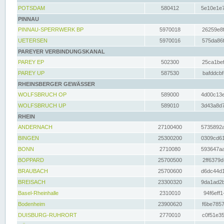
POTSDAM
580412
5e10e1e7
PINNAU
PINNAU-SPERRWERK BP
5970018
26259e8f
UETERSEN
5970016
575da86f
PAREYER VERBINDUNGSKANAL
PAREY EP
502300
25ca1bef
PAREY UP
587530
bafddcbf
RHEINSBERGER GEWÄSSER
WOLFSBRUCH OP
589000
4d00c13e
WOLFSBRUCH UP
589010
3d43a8d7
RHEIN
ANDERNACH
27100400
5735892a
BINGEN
25300200
0309cd61
BONN
2710080
593647aa
BOPPARD
25700500
2ff6379d
BRAUBACH
25700600
d6dc44d1
BREISACH
23300320
9da1ad2b
Basel-Rheinhalle
2310010
94f6eff1
Bodenheim
23900620
f6be7857
DUISBURG-RUHRORT
2770010
c0f51e35