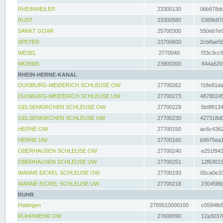
RHEINWEILER
23300130
06b978dd
RUST
23300580
5389b878
SANKT GOAR
25700300
550eb7e9
SPEYER
23700600
2cb8ae5b
WESEL
2770040
f33c3cc9
WORMS
23900200
844a620f
RHEIN-HERNE-KANAL
DUISBURG-MEIDERICH SCHLEUSE OW
27700262
f18e81da
DUISBURG-MEIDERICH SCHLEUSE UW
27700273
48780245
GELSENKIRCHEN SCHLEUSE OW
27700229
5b9f8134
GELSENKIRCHEN SCHLEUSE UW
27700230
427318d0
HERNE OW
27700150
ac6c4362
HERNE UW
27700160
b9975ea1
OBERHAUSEN SCHLEUSE OW
27700240
e251f943
OBERHAUSEN SCHLEUSE UW
27700251
12f63015
WANNE EICKEL SCHLEUSE OW
27700193
05ca0e33
WANNE EICKEL SCHLEUSE UW
27700218
23045f8b
RUHR
Hattingen
2769510000100
c0594fb5
RUHRWEHR OW
27600090
12a3037f