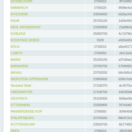
DÜSSELDORF
2750010
8f7e5f92
EMMERICH
2790020
9598e4cb
IFFEZHEIM
23500600
b02be240
KAUB
25700100
1d26e504
KEHL-KRONENHOF
23300900
23af9b02
KOBLENZ
25900700
4c7d796a
KONSTANZ-RHEIN
3329
e020e651
KÖLN
2730010
a6ee8177
LOBITH
2790050
efe13a3d
MAINZ
25100100
a37a9aa3
MANNHEIM
23700700
57090802
MAXAU
23700200
b6c6d5c8
NIERSTEIN-OPPENHEIM
23900600
d28e7ed1
Neuwied Stadt
27100370
dc407f1e
OBERWINTER
27100700
b45359df
OESTRICH
25100300
665be0fe
OTTENHEIM
23300800
787e5d63
PANNERDENSE KOP
2790060
3046493f
PHILIPPSBURG
23700500
88e972e1
PLITTERSDORF
23500700
6b774802
REES
2790010
2f025389