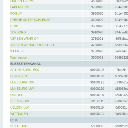
LINGEN-DARME
3500015
200363fc
PAPENBURG
3790010
ec4a598d
POGUM
3950020
5d1e4350
RHEINE UNTERSCHLEUSE
3390020
50a449ba
Rühle
3500070
15456f75
TERBORG
3910020
244cae8b
VERSEN WEHR OP
3730001
86f8dbab
VERSEN WEHRDURCHSTICH
3730010
6de43652
WEENER
3790020
aa6af4e6
Wachendorf
3500031
88698229
ELBESEITENKANAL
ARTLENBURG-ESK
90100122
7fec2f4f
BEVENSEN
90100112
b8997708
LÜNEBURG OW
90100121
c7364d1e
LÜNEBURG UW
90100120
d18033cd
OSLOSS
90100100
6c5b6422
UELZEN OW
90100111
728bd3e3
UELZEN UW
90100110
0d0082cf
WITTINGEN
90100101
9cf795ce
ESTE
BUXTEHUDE
5950080
8a08c920