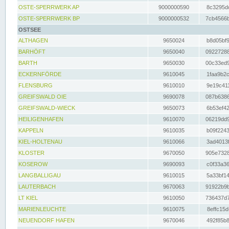
OSTE-SPERRWERK AP
9000000590
8c3295dc
OSTE-SPERRWERK BP
9000000532
7cb4566b
OSTSEE
ALTHAGEN
9650024
b8d05bf9
BARHÖFT
9650040
09227288
BARTH
9650030
00c33ed9
ECKERNFÖRDE
9610045
1faa9b2c
FLENSBURG
9610010
9e19c411
GREIFSWALD OIE
9690078
087b6386
GREIFSWALD-WIECK
9650073
6b53ef42
HEILIGENHAFEN
9610070
06219dd9
KAPPELN
9610035
b09f2243
KIEL-HOLTENAU
9610066
3ad4013f
KLOSTER
9670050
905e7328
KOSEROW
9690093
c0f33a36
LANGBALLIGAU
9610015
5a33bf14
LAUTERBACH
9670063
91922b9b
LT KIEL
9610050
736437d7
MARIENLEUCHTE
9610075
8effc15d
NEUENDORF HAFEN
9670046
492f85b8