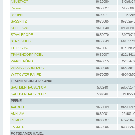
NEUSTADT
9610080
3f0b6b74
Prerow
9650027
7d50c68c
RUDEN
9690077
1fa822e6
SASSNITZ
9670065
9e7b2a4d
SCHLESWIG
9610040
09370c05
STAHLBRODE
9650070
340707f4
STRALSUND
9650043
b9163121
THIESSOW
9670067
d1c9bb3c
TIMMENDORF POEL
9630007
d22c341b
WARNEMÜNDE
9640015
220ff4c6
WISMAR-BAUMHAUS
9630008
95a0ab45
WITTOWER FÄHRE
9670055
4b348b56
ORANIENBURGER KANAL
SACHSENHAUSEN OP
580240
adbd3144
SACHSENHAUSEN UP
581840
0a6fe221
PEENE
AALBUDE
9660009
8ba772ed
ANKLAM
9660001
22fd01e0
DEMMIN
9660007
b7e238e8
JARMEN
9660005
a3328262
POTSDAMER HAVEL