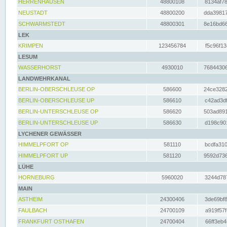
HERRENHAUSEN
48800108
8134af78
NEUSTADT
48800200
dda39817
SCHWARMSTEDT
48800301
8e16bd66
LEK
KRIMPEN
123456784
f5c96f13
LESUM
WASSERHORST
4930010
76844306
LANDWEHRKANAL
BERLIN-OBERSCHLEUSE OP
586600
24ce3282
BERLIN-OBERSCHLEUSE UP
586610
c42ad3df
BERLIN-UNTERSCHLEUSE OP
586620
503ad891
BERLIN-UNTERSCHLEUSE UP
586630
d198c901
LYCHENER GEWÄSSER
HIMMELPFORT OP
581110
bcdfa310
HIMMELPFORT UP
581120
9592d736
LÜHE
HORNEBURG
5960020
3244d787
MAIN
ASTHEIM
24300406
3de69bf8
FAULBACH
24700109
a919f57f
FRANKFURT OSTHAFEN
24700404
66ff3eb4