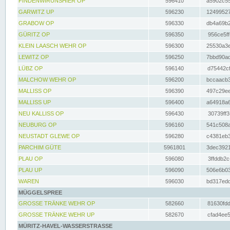
FINDENWIRUNSHIER OP
596410
a5902c55
GARWITZ UP
596230
12499527
GRABOW OP
596330
db4a69b2
GÜRITZ OP
596350
956ce5ff
KLEIN LAASCH WEHR OP
596300
25530a3e
LEWITZ OP
596250
7bbd90ad
LÜBZ OP
596140
d75442cf
MALCHOW WEHR OP
596200
bccaacb3
MALLISS OP
596390
497c29ee
MALLISS UP
596400
a64918a6
NEU KALLISS OP
596430
30739ff3
NEUBURG OP
596160
541c508a
NEUSTADT GLEWE OP
596280
c4381eb3
PARCHIM GÜTE
5961801
3dec3921
PLAU OP
596080
3ffddb2c
PLAU UP
596090
506e6b03
WAREN
596030
bd317edd
MÜGGELSPREE
GROSSE TRÄNKE WEHR OP
582660
81630fdd
GROSSE TRÄNKE WEHR UP
582670
cfad4ee5
MÜRITZ-HAVEL-WASSERSTRASSE