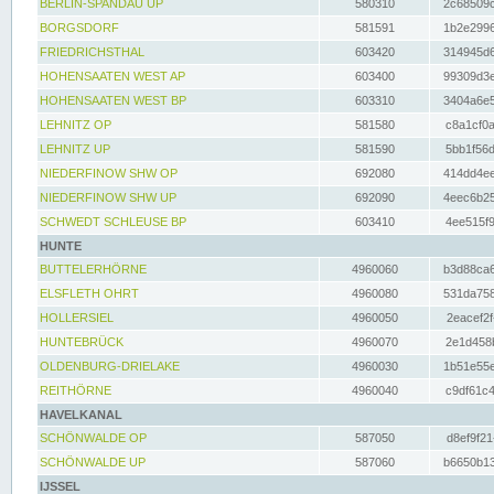
BERLIN-SPANDAU UP
580310
2c68509c
BORGSDORF
581591
1b2e2996
FRIEDRICHSTHAL
603420
314945d6
HOHENSAATEN WEST AP
603400
99309d3e
HOHENSAATEN WEST BP
603310
3404a6e5
LEHNITZ OP
581580
c8a1cf0a
LEHNITZ UP
581590
5bb1f56d
NIEDERFINOW SHW OP
692080
414dd4ee
NIEDERFINOW SHW UP
692090
4eec6b25
SCHWEDT SCHLEUSE BP
603410
4ee515f9
HUNTE
BUTTELERHÖRNE
4960060
b3d88ca6
ELSFLETH OHRT
4960080
531da758
HOLLERSIEL
4960050
2eacef2f
HUNTEBRÜCK
4960070
2e1d458b
OLDENBURG-DRIELAKE
4960030
1b51e55e
REITHÖRNE
4960040
c9df61c4
HAVELKANAL
SCHÖNWALDE OP
587050
d8ef9f21
SCHÖNWALDE UP
587060
b6650b13
IJSSEL