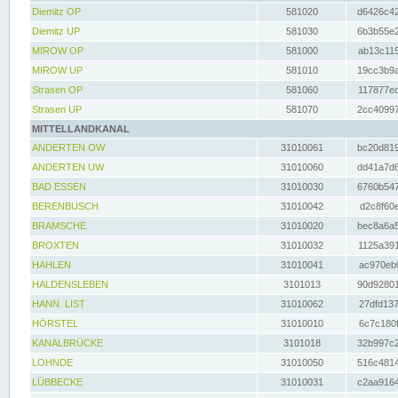
Diemitz OP
581020
d6426c42
Diemitz UP
581030
6b3b55e2
MIROW OP
581000
ab13c115
MIROW UP
581010
19cc3b9a
Strasen OP
581060
117877ec
Strasen UP
581070
2cc40997
MITTELLANDKANAL
ANDERTEN OW
31010061
bc20d819
ANDERTEN UW
31010060
dd41a7d6
BAD ESSEN
31010030
6760b547
BERENBUSCH
31010042
d2c8f60e
BRAMSCHE
31010020
bec8a6a5
BROXTEN
31010032
1125a391
HAHLEN
31010041
ac970eb0
HALDENSLEBEN
3101013
90d92801
HANN. LIST
31010062
27dfd137
HÖRSTEL
31010010
6c7c180f
KANALBRÜCKE
3101018
32b997c2
LOHNDE
31010050
516c4814
LÜBBECKE
31010031
c2aa9164