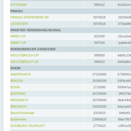
POTSDAM
580412
5e10e1e7
PINNAU
PINNAU-SPERRWERK BP
5970018
26259e8f
UETERSEN
5970016
575da86f
PAREYER VERBINDUNGSKANAL
PAREY EP
502300
25ca1bef
PAREY UP
587530
bafddcbf
RHEINSBERGER GEWÄSSER
WOLFSBRUCH OP
589000
4d00c13e
WOLFSBRUCH UP
589010
3d43a8d7
RHEIN
ANDERNACH
27100400
5735892a
BINGEN
25300200
0309cd61
BONN
2710080
593647aa
BOPPARD
25700500
2ff6379d
BRAUBACH
25700600
d6dc44d1
BREISACH
23300320
9da1ad2b
Basel-Rheinhalle
2310010
94f6eff1
Bodenheim
23900620
f6be7857
DUISBURG-RUHRORT
2770010
c0f51e35