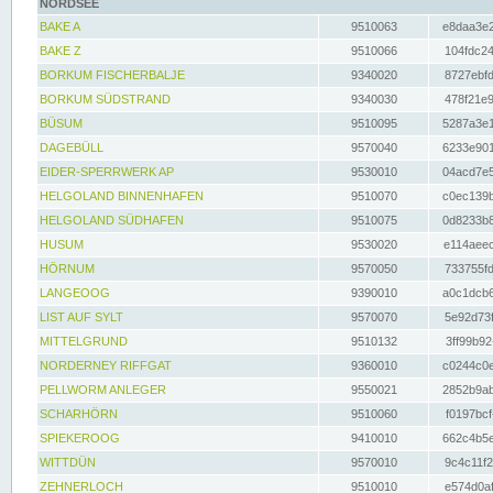
NORDSEE
BAKE A
9510063
e8daa3e2
BAKE Z
9510066
104fdc24
BORKUM FISCHERBALJE
9340020
8727ebfd
BORKUM SÜDSTRAND
9340030
478f21e9
BÜSUM
9510095
5287a3e1
DAGEBÜLL
9570040
6233e901
EIDER-SPERRWERK AP
9530010
04acd7e5
HELGOLAND BINNENHAFEN
9510070
c0ec139b
HELGOLAND SÜDHAFEN
9510075
0d8233b8
HUSUM
9530020
e114aeec
HÖRNUM
9570050
733755fd
LANGEOOG
9390010
a0c1dcb6
LIST AUF SYLT
9570070
5e92d73f
MITTELGRUND
9510132
3ff99b92
NORDERNEY RIFFGAT
9360010
c0244c0e
PELLWORM ANLEGER
9550021
2852b9ab
SCHARHÖRN
9510060
f0197bcf
SPIEKEROOG
9410010
662c4b5e
WITTDÜN
9570010
9c4c11f2
ZEHNERLOCH
9510010
e574d0af