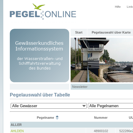
Hilfe
Link
Start
Pegelauswahl über Karte
Newsletter
Pegelauswahl über Tabelle
Pegelname
Nummer
UU
ALLER
AHLDEN
48900102
522286e2