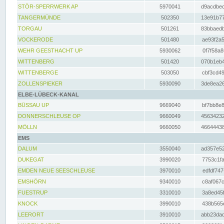
STÖR-SPERRWERK AP
5970041
d9acdbec
TANGERMÜNDE
502350
13e91b77
TORGAU
501261
83bbaedb
VOCKERODE
501480
ae93f2a5
WEHR GEESTHACHT UP
5930062
0f7f58a8
WITTENBERG
501420
070b1eb4
WITTENBERGE
503050
cbf3cd49
ZOLLENSPIEKER
5930090
3de8ea26
ELBE-LÜBECK-KANAL
BÜSSAU UP
9669040
bf7bb8e8
DONNERSCHLEUSE OP
9660049
45634232
MÖLLN
9660050
46644438
EMS
DALUM
3550040
ad357e52
DUKEGAT
3990020
7753c1fa
EMDEN NEUE SEESCHLEUSE
3970010
edfdf747
EMSHÖRN
9340010
c8af067c
FUESTRUP
3310010
3a8ed45f
KNOCK
3990010
438b565e
LEERORT
3910010
abb23dad