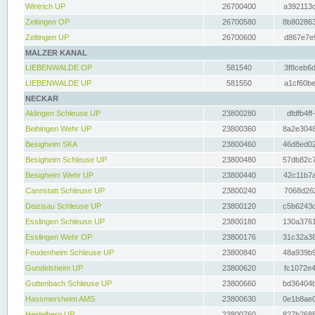
Wintrich UP
26700400
a392113c
Zeltingen OP
26700580
8b802863
Zeltingen UP
26700600
d867e7e9
MALZER KANAL
LIEBENWALDE OP
581540
3f8ceb6d
LIEBENWALDE UP
581550
a1cf60be
NECKAR
Aldingen Schleuse UP
23800280
dfdfb4ff
Beihingen Wehr UP
23800360
8a2e3048
Besigheim SKA
23800460
46d8ed02
Besigheim Schleuse UP
23800480
57db82c7
Besigheim Wehr UP
23800440
42c11b7a
Cannstatt Schleuse UP
23800240
7068d262
Deizisau Schleuse UP
23800120
c5b6243d
Esslingen Schleuse UP
23800180
130a3761
Esslingen Wehr OP
23800176
31c32a38
Feudenheim Schleuse UP
23800840
48a939b9
Gundelsheim UP
23800620
fc1072e4
Guttenbach Schleuse UP
23800660
bd36404b
Hassmersheim AMS
23800630
0e1b8ae0
Heidelberg UP
23800760
827b2685