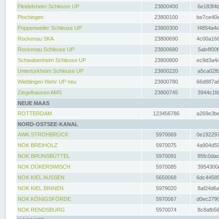
Pleidelsheim Schleuse UP
23800400
6e183f4b
Plochingen
23800100
be7ce40e
Poppenweiler Schleuse UP
23800300
f4854a4c
Rockenau SKA
23800690
4c00a166
Rockenau Schleuse UP
23800680
5ab4f00f
Schwabenheim Schleuse UP
23800800
ec9d3a4d
Untertürkheim Schleuse UP
23800220
a5ca02fb
Wieblingen Wehr UP neu
23800780
66d887a6
Ziegelhausen AMS
23800745
3944c1fd
NEUE MAAS
ROTTERDAM
123456786
a269e3be
NORD-OSTSEE-KANAL
AWK STROHBRÜCK
5970069
0e192297
NOK BREIHOLZ
5970075
4a904d59
NOK BRUNSBÜTTEL
5970091
85fc0dac
NOK DÜKERSWISCH
5970085
3954300d
NOK KIEL AUSSEN
5650068
6dc44585
NOK KIEL BINNEN
5979020
8af24d6a
NOK KÖNIGSFÖRDE
5970067
d0ec2790
NOK RENDSBURG
5970074
8c8afb56