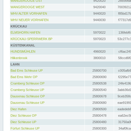
WANGEROOGE OST
9420020
26656fda
WANGEROOGE WEST
9420040
70039212
WHV ALTER VORHAFEN
9440020
f85bd17b
WHV NEUER VORHAFEN
9440030
f77317d9
KRÜCKAU
ELMSHORN HAFEN
5970022
136febf6
KRÜCKAU-SPERRWERK BP
5970023
53c277c3
KÜSTENKANAL
HUNDSMÜHLEN
4960020
cf6ac249
Hilkenbrook
3800010
58ccd6f0
LAHN
Bad Ems Schleuse UP
25800700
c005afb9
Bad Ems Wehr OP
25800690
f2295e77
Cramberg Schleuse OP
25800538
24fe419b
Cramberg Schleuse UP
25800540
3abb36d1
Dausenau Schleuse OP
25800678
9ceb358c
Dausenau Schleuse UP
25800680
eae91991
Diez Hafen
25800500
eadedeb6
Diez Schleuse OP
25800478
ea62ec5f
Diez Schleuse UP
25800480
31750a0f
Fürfurt Schleuse UP
25800300
34af0fca