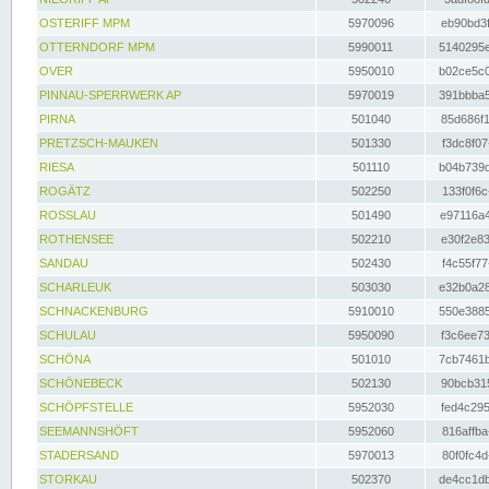
OSTERIFF MPM
5970096
eb90bd3f
OTTERNDORF MPM
5990011
5140295e
OVER
5950010
b02ce5c0
PINNAU-SPERRWERK AP
5970019
391bbba5
PIRNA
501040
85d686f1
PRETZSCH-MAUKEN
501330
f3dc8f07
RIESA
501110
b04b739d
ROGÄTZ
502250
133f0f6c
ROSSLAU
501490
e97116a4
ROTHENSEE
502210
e30f2e83
SANDAU
502430
f4c55f77
SCHARLEUK
503030
e32b0a28
SCHNACKENBURG
5910010
550e3885
SCHULAU
5950090
f3c6ee73
SCHÖNA
501010
7cb7461b
SCHÖNEBECK
502130
90bcb315
SCHÖPFSTELLE
5952030
fed4c295
SEEMANNSHÖFT
5952060
816affba
STADERSAND
5970013
80f0fc4d
STORKAU
502370
de4cc1db