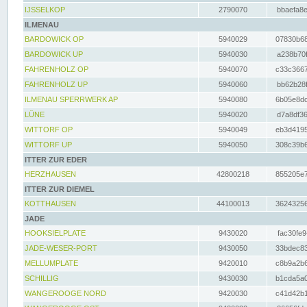
IJSSELKOP
2790070
bbaefa8e
ILMENAU
BARDOWICK OP
5940029
07830b68
BARDOWICK UP
5940030
a238b70f
FAHRENHOLZ OP
5940070
c33c3667
FAHRENHOLZ UP
5940060
bb62b28f
ILMENAU SPERRWERK AP
5940080
6b05e8dc
LÜNE
5940020
d7a8df36
WITTORF OP
5940049
eb3d4195
WITTORF UP
5940050
308c39b6
ITTER ZUR EDER
HERZHAUSEN
42800218
855205e7
ITTER ZUR DIEMEL
KOTTHAUSEN
44100013
36243256
JADE
HOOKSIELPLATE
9430020
fac30fe9
JADE-WESER-PORT
9430050
33bdec83
MELLUMPLATE
9420010
c8b9a2b6
SCHILLIG
9430030
b1cda5a0
WANGEROOGE NORD
9420030
c41d42b1