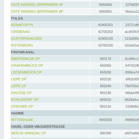
ESTE INNERES SPERRWERK AP
5950082
227b83f7
ESTE INNERES SPERRWERK BP
5950081
5fea1a12
FULDA
BONAFORTH
42900201
23721dfd
GREBENAU
42700202
acd63934
GUNTERSHAUSEN
42900100
213a585d
ROTENBURG
42700100
d1ba62a4
FINOWKANAL
EBERSWALDE OP
693170
3cd46cc7
GRAFENBRÜCK OP
693050
547422fb
LEESENBRÜCK OP
693030
f099ce74
LIEPE OP
693230
6f81b35f
LIEPE UP
693240
79d783d3
RAGÖSE OP
693190
b6bbe4f8
RUHLSDORF OP
693010
6629a4ca
STECHER OP
693210
516fbf8c
HAMME
RITTERHUDE
4940030
f49855d8
HAVEL-ODER-WASSERSTRASSE
BERLIN-SPANDAU OP
580300
e607a4b6