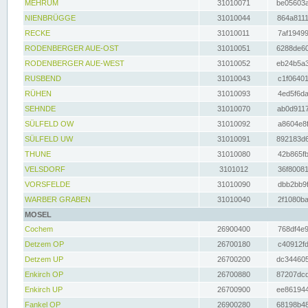
MEHRUM
31010071
be05603a
NIENBRÜGGE
31010044
864a8111
RECKE
31010011
7af19499
RODENBERGER AUE-OST
31010051
6288de60
RODENBERGER AUE-WEST
31010052
eb24b5a3
RUSBEND
31010043
c1f06401
RÜHEN
31010093
4ed5f6da
SEHNDE
31010070
ab0d9117
SÜLFELD OW
31010092
a8604e8f
SÜLFELD UW
31010091
892183d6
THUNE
31010080
42b865fb
VELSDORF
3101012
36f80081
VORSFELDE
31010090
dbb2bb9f
WARBER GRABEN
31010040
2f1080ba
MOSEL
Cochem
26900400
768df4e9
Detzem OP
26700180
c40912fd
Detzem UP
26700200
dc344605
Enkirch OP
26700880
87207dcd
Enkirch UP
26700900
ee861944
Fankel OP
26900280
68198b48