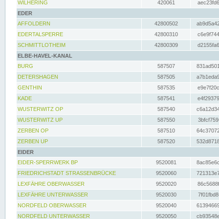
WILHERING
420061
aec23fd6
EDER
AFFOLDERN
42800502
ab9d5a42
EDERTALSPERRE
42800310
c6e9f744
SCHMITTLOTHEIM
42800309
d2155fa6
ELBE-HAVEL-KANAL
BURG
587507
831ad501
DETERSHAGEN
587505
a7b1eda9
GENTHIN
587535
e9e7f20c
KADE
587541
e4f29379
WUSTERWITZ OP
587540
c6a12d34
WUSTERWITZ UP
587550
3bfcf759
ZERBEN OP
587510
64c37072
ZERBEN UP
587520
532d8718
EIDER
EIDER-SPERRWERK BP
9520081
8ac85e6c
FRIEDRICHSTADT STRASSENBRÜCKE
9520060
721313e7
LEXFÄHRE OBERWASSER
9520020
86c5688f
LEXFÄHRE UNTERWASSER
9520030
7f01fbd8
NORDFELD OBERWASSER
9520040
61394669
NORDFELD UNTERWASSER
9520050
cb93548e