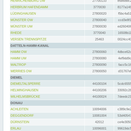
HENRICHENBURG UW
27700133
e6b68bc2
HERBRUM HAFENDAMM
3770030
8177a148
LÜDINGHAUSEN
27800020
f5bc4a51
MÜNSTER OW
27800040
ccd3e8f1
MÜNSTER UW
27800030
ed260406
RHEDE
3770040
16508b11
VERSEN TRENNSPITZE
25463
0024cc40
DATTELN-HAMM-KANAL
HAMM OW
27800060
4dbce62d
HAMM UW
27800080
4ef9dd9c
WALTROP
27800090
facc5c16
WERRIES OW
27800050
d31767ef
DIEMEL
DIEMELTALSPERRE
44100104
5cdc6555
HELMINGHAUSEN
44100206
33092c28
WILHELMSBRÜCKE
44100024
7deedc21
DONAU
ACHLEITEN
10094006
c389c9e2
DEGGENDORF
10081004
53d40547
DÜRNSTEIN
42012
ce4e3050
ERLAU
10096001
99619dc5