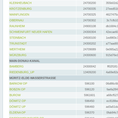
KLEINHEUBACH
24700200
355b02d2
KROTZENBURG
24700335
27eed51b
MAINFLINGEN
24700325
4627475d
OBERNAU
24700302
3c7cfb10
RAUNHEIM
24900108
db1684c1
SCHWEINFURT NEUER HAFEN
24300304
42ecae60
STEINBACH
24500100
1ed983c3
TRUNSTADT
24300202
a77aad00
WERTHEIM
24709089
0e065a22
WÜRZBURG
24300600
915d76e1
MAIN-DONAU-KANAL
BAMBERG
24300042
ff02f181
RIEDENBURG_UP
13409200
4a69e82e
MÜRITZ-ELDE-WASSERSTRASSE
BARKOW OP
596100
06d86c6b
BOBZIN OP
596120
faefa284
BUROW
5961601
a68cf527
DÖMITZ OP
596450
ec8188ee
DÖMITZ UP
596460
ad3a51da
ELDENA OP
596370
0fab94c7