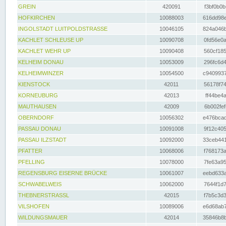
GREIN
420091
f3bf0b0b
HOFKIRCHEN
10088003
616dd98e
INGOLSTADT LUITPOLDSTRASSE
10046105
824a046b
KACHLET SCHLEUSE UP
10090708
0fd56e0a
KACHLET WEHR UP
10090408
560cf185
KELHEIM DONAU
10053009
296fc6d4
KELHEIMWINZER
10054500
c9409937
KIENSTOCK
42011
56178f74
KORNEUBURG
42013
ff44be4a
MAUTHAUSEN
42009
6b002fef
OBERNDORF
10056302
e476bcad
PASSAU DONAU
10091008
9f12c405
PASSAU ILZSTADT
10092000
33ceb441
PFATTER
10068006
f768173a
PFELLING
10078000
7fe63a95
REGENSBURG EISERNE BRÜCKE
10061007
eebd633a
SCHWABELWEIS
10062000
7644f1d7
THEBNERSTRASSL
42015
f7b5c3d3
VILSHOFEN
10089006
e6d68ab7
WILDUNGSMAUER
42014
35846b8b