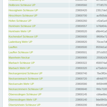
Heilbronn Schleuse UP
23800560
f77df170
Hessigheim Schleuse UP
23800420
23517de9
Hirschhorn Schleuse UP
23800700
acf505dd
Hofen Schleuse UP
23800260
cf2af1a4
Horkheim Schleuse UP
23800557
b76bf04c
Horkheim Wehr UP
23800520
d9b441a5
Kochendorf Schleuse UP
23800600
8f695e71
Ladenburg Wehr UP
23800820
70cee7df
Lauffen
23800500
8559d1a0
Lauffen Schleuse UP
23800501
2f7cb553
Mannheim Neckar
23800900
25582d3f
Marbach Schleuse UP
23800322
456974a8
Marbach Wehr UP
23800320
a73a9cb4
Neckargemünd Schleuse UP
23800740
7be3ff2e
Neckarsteinach Schleuse UP
23800720
d64d07f7
Neckarsulm Wehr UP
23800580
845944f8
Neckarzimmern Schleuse UP
23800640
f00c7183
Oberesslingen Schleuse UP
23800145
cbfae6bc
Oberesslingen Wehr UP
23800140
9de0843a
Obertürkheim Schleuse UP
23800200
80e002d8