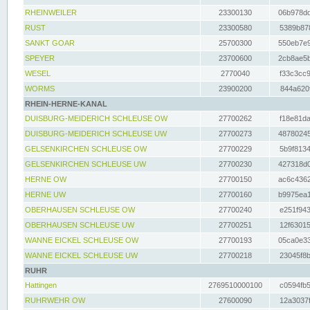
RHEINWEILER
23300130
06b978dd
RUST
23300580
5389b878
SANKT GOAR
25700300
550eb7e9
SPEYER
23700600
2cb8ae5b
WESEL
2770040
f33c3cc9
WORMS
23900200
844a620f
RHEIN-HERNE-KANAL
DUISBURG-MEIDERICH SCHLEUSE OW
27700262
f18e81da
DUISBURG-MEIDERICH SCHLEUSE UW
27700273
48780245
GELSENKIRCHEN SCHLEUSE OW
27700229
5b9f8134
GELSENKIRCHEN SCHLEUSE UW
27700230
427318d0
HERNE OW
27700150
ac6c4362
HERNE UW
27700160
b9975ea1
OBERHAUSEN SCHLEUSE OW
27700240
e251f943
OBERHAUSEN SCHLEUSE UW
27700251
12f63015
WANNE EICKEL SCHLEUSE OW
27700193
05ca0e33
WANNE EICKEL SCHLEUSE UW
27700218
23045f8b
RUHR
Hattingen
2769510000100
c0594fb5
RUHRWEHR OW
27600090
12a3037f