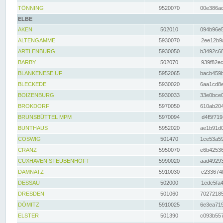
TÖNNING
9520070
00e386ac
ELBE
AKEN
502010
094b96e5
ALTENGAMME
5930070
2ee12b9a
ARTLENBURG
5930050
b3492c68
BARBY
502070
939f82ec
BLANKENESE UF
5952065
bacb459b
BLECKEDE
5930020
6aa1cd8e
BOIZENBURG
5930033
33e0bce0
BROKDORF
5970050
610ab204
BRUNSBÜTTEL MPM
5970094
d4f5f719
BUNTHAUS
5952020
ae1b91d0
COSWIG
501470
1ce53a59
CRANZ
5950070
e6b42536
CUXHAVEN STEUBENHÖFT
5990020
aad49293
DAMNATZ
5910030
c233674f
DESSAU
502000
1edc5fa4
DRESDEN
501060
70272185
DÖMITZ
5910025
6e3ea719
ELSTER
501390
c093b557