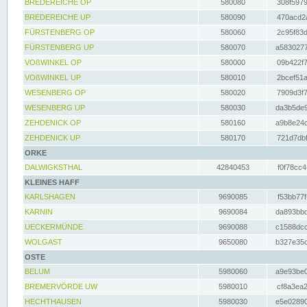
BREDEREICHE OP
580080
308f5979
BREDEREICHE UP
580090
470acd2a
FÜRSTENBERG OP
580060
2c95f83d
FÜRSTENBERG UP
580070
a5830277
VOßWINKEL OP
580000
09b422f7
VOßWINKEL UP
580010
2bcef51a
WESENBERG OP
580020
7909d3f7
WESENBERG UP
580030
da3b5de9
ZEHDENICK OP
580160
a9b8e24c
ZEHDENICK UP
580170
721d7dbf
ORKE
DALWIGKSTHAL
42840453
f0f78cc4
KLEINES HAFF
KARLSHAGEN
9690085
f53bb77f
KARNIN
9690084
da893bbd
UECKERMÜNDE
9690088
c1588dcc
WOLGAST
9650080
b327e35c
OSTE
BELUM
5980060
a9e93be0
BREMERVÖRDE UW
5980010
cf8a3ea2
HECHTHAUSEN
5980030
e5e02890