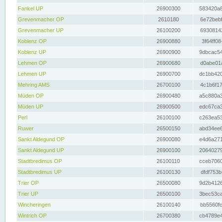
Fankel UP
26900300
583420a8
Grevenmacher OP
2610180
6e72bebf
Grevenmacher UP
26100200
69308142
Koblenz OP
26900880
3f64ff08
Koblenz UP
26900900
9dbcac54
Lehmen OP
26900680
d0abe01a
Lehmen UP
26900700
dc1bb420
Mehring AMS
26700100
4c1b6f17
Müden OP
26900480
a5c880a3
Müden UP
26900500
edc67ca3
Perl
26100100
c263ea53
Ruwer
26500150
abd34ee6
Sankt Aldegund OP
26900080
e4d6a271
Sankt Aldegund UP
26900100
20640279
Stadtbredimus OP
26100110
cceb7060
Stadtbredimus UP
26100130
dfdf753b
Trier OP
26500080
9d2b4126
Trier UP
26500100
3bec53ca
Wincheringen
26100140
bb5560fc
Wintrich OP
26700380
cb4789e4