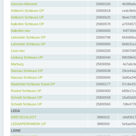
Giessen Klärwerk
25800100
4b386a6a
Hollerich Schleuse OP
25800618
cedc9b0c
Hollerich Schleuse UP
25800620
9beb7290
Kalkofen Schleuse OP
25800578
a7034573
Kalkofen neu
25800600
64f735fd
Lahnstein Schleuse OP
25800798
664d68ea
Lahnstein Schleuse UP
25800800
6b6b31e2
Leun neu
25800200
32807065
Limburg Schleuse UP
25800440
89038b42
Marburg
25830056
4e7a6cfa
Nassau Schleuse OP
25800638
29cb44a2
Nassau Schleuse UP
25800640
3a90a346
Niederbiel Schleuse Kanal OP
25800177
57c8e437
Runkel Schleuse UP
25800400
b85b17cc
Scheidt Schleuse OP
25800558
15a50d2b
Scheidt Schleuse UP
25800560
7dfe4776
LEDA
DREYSCHLOOT
3880010
d4df3617
LEDASPERRWERK UP
3880050
5e6ae93a
LEINE