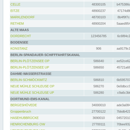
CELLE
48300105
b475386c
EITZE
48900237
47174d8f
MARKLENDORF
48700103
8b4f9f7c
RETHEM
48900204
5aaed954
ALTE MAAS
DORDRECHT
123456785
6c6f84c2
BODENSEE
KONSTANZ
906
aa9179c1
BERLIN-SPANDAUER-SCHIFFFAHRTSKANAL
BERLIN-PLÖTZENSEE OP
586640
ee52ce62
BERLIN-PLÖTZENSEE UP
586650
45721a68
DAHME-WASSERSTRASSE
BERLIN-SCHMÖCKWITZ
586810
6b595707
NEUE MÜHLE SCHLEUSE OP
586270
0e0dbcc9
NEUE MÜHLE SCHLEUSE UP
586280
c9a6c3bf
DORTMUND-EMS-KANAL
BERGESHÖVEDE
34000010
ade3a084
Groppenbruch
27700122
7bbdb421
HASEHUBBRÜCKE
3690010
04572010
HENRICHENBURG OW
27700111
70bee932