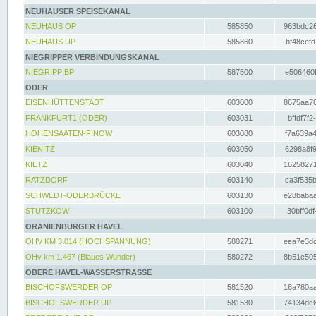
NEUHAUSER SPEISEKANAL
NEUHAUS OP
585850
963bdc26
NEUHAUS UP
585860
bf48cefd
NIEGRIPPER VERBINDUNGSKANAL
NIEGRIPP BP
587500
e506460f
ODER
EISENHÜTTENSTADT
603000
8675aa70
FRANKFURT1 (ODER)
603031
bffdf7f2
HOHENSAATEN-FINOW
603080
f7a639a4
KIENITZ
603050
6298a8f9
KIETZ
603040
16258271
RATZDORF
603140
ca3f535b
SCHWEDT-ODERBRÜCKE
603130
e28babaa
STÜTZKOW
603100
30bff0df
ORANIENBURGER HAVEL
OHV KM 3.014 (HOCHSPANNUNG)
580271
eea7e3dc
OHv km 1.467 (Blaues Wunder)
580272
8b51c505
OBERE HAVEL-WASSERSTRASSE
BISCHOFSWERDER OP
581520
16a780aa
BISCHOFSWERDER UP
581530
74134dc6