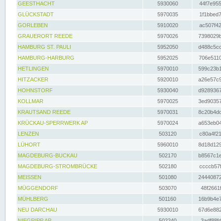
GEESTHACHT
5930060
44f7e955
GLÜCKSTADT
5970035
1f1bbed7
GORLEBEN
5910020
ac507f42
GRAUERORT REEDE
5970026
7398029b
HAMBURG ST. PAULI
5952050
d488c5cc
HAMBURG-HARBURG
5952025
706e5110
HETLINGEN
5970010
599c23b1
HITZACKER
5920010
a26e57c9
HOHNSTORF
5930040
d9289367
KOLLMAR
5970025
3ed90357
KRAUTSAND REEDE
5970031
8c20b4dc
KRÜCKAU-SPERRWERK AP
5970024
a653eb04
LENZEN
503120
c80a4f21
LÜHORT
5960010
8d18d129
MAGDEBURG-BUCKAU
502170
b8567c1e
MAGDEBURG-STROMBRÜCKE
502180
ccccb57f
MEISSEN
501080
24440872
MÜGGENDORF
503070
48f2661f
MÜHLBERG
501160
16b9b4e7
NEU DARCHAU
5930010
67d6e882
NIEGRIPP AP
502240
3adf88fd