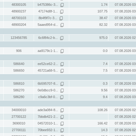
48300105
b475386c-3...
1.74
07.08.2026 03
48900237
47174d8f-1...
107.75
07.08.2026 03
48700103
8b4f9f7c-3...
38.47
07.08.2026 03
48900204
5aaed954-d...
82.32
07.08.2026 03
123456785
6c6f84c2-b...
975.0
07.08.2026 02
906
aa9179c1-1...
0.0
07.08.2026 03
586640
ee52ce62-2...
7.4
07.08.2026 03
586650
45721a68-5...
7.5
07.08.2026 03
586810
6b595707-8...
0.3
07.08.2026 03
586270
0e0dbcc9-0...
9.56
07.08.2026 03
586280
c9a6c3bf-0...
9.4
07.08.2026 03
34000010
ade3a084-8...
108.26
07.08.2026 02
27700122
7bbdb421-2...
07.08.2026 02
3690010
04572010-1...
166.42
07.08.2026 03
27700111
70bee932-1...
14.3
07.08.2026 02