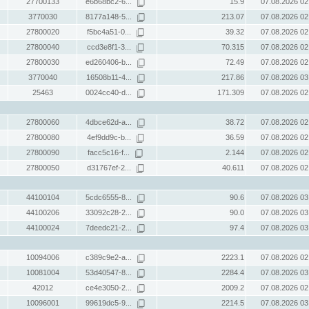
27700133
e6b68bc2-6...
15.9
07.08.2026 02
3770030
8177a148-5...
213.07
07.08.2026 02
27800020
f5bc4a51-0...
39.32
07.08.2026 02
27800040
ccd3e8f1-3...
70.315
07.08.2026 02
27800030
ed260406-b...
72.49
07.08.2026 02
3770040
16508b11-4...
217.86
07.08.2026 03
25463
0024cc40-d...
171.309
07.08.2026 02
27800060
4dbce62d-a...
38.72
07.08.2026 02
27800080
4ef9dd9c-b...
36.59
07.08.2026 02
27800090
facc5c16-f...
2.144
07.08.2026 02
27800050
d31767ef-2...
40.611
07.08.2026 02
44100104
5cdc6555-8...
90.6
07.08.2026 03
44100206
33092c28-2...
90.0
07.08.2026 03
44100024
7deedc21-2...
97.4
07.08.2026 03
10094006
c389c9e2-a...
2223.1
07.08.2026 02
10081004
53d40547-8...
2284.4
07.08.2026 03
42012
ce4e3050-2...
2009.2
07.08.2026 02
10096001
99619dc5-9...
2214.5
07.08.2026 03