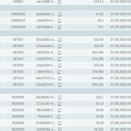
420061
aec23fd6-9...
2144.1
07.08.2026 02
42800502
ab9d5a42-2...
44.02
07.08.2026 03
42800310
c6e9f744-4...
49.2
07.08.2026 03
42800309
d2155fa6-b...
74.5
07.08.2026 03
587507
831ad501-d...
332.54
07.08.2026 03
587505
a7b1eda9-b...
326.83
07.08.2026 02
587535
e9e7f20c-9...
361.444
07.08.2026 03
587541
e4f29379-6...
371.285
07.08.2026 03
587540
c6a12d34-c...
376.56
07.08.2026 03
587550
3bfcf759-2...
376.965
07.08.2026 03
587510
64c37072-d...
344.686
07.08.2026 03
587520
532d8718-6...
346.162
07.08.2026 03
9520081
8ac85e6c-6...
110.1
07.08.2026 03
9520060
721313e7-9...
83.14
07.08.2026 03
9520020
86c5688f-2...
26.09
07.08.2026 03
9520030
7f01fbd8-6...
26.09
07.08.2026 03
9520040
61394669-3...
78.19
07.08.2026 03
9520050
cb93548e-c...
78.312
07.08.2026 03