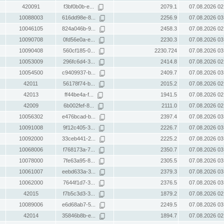
420091
f3bf0b0b-e...
2079.1
07.08.2026 02
10088003
616dd98e-8...
2256.9
07.08.2026 03
10046105
824a046b-9...
2458.3
07.08.2026 02
10090708
0fd56e0a-e...
2230.3
07.08.2026 03
10090408
560cf185-0...
2230.724
07.08.2026 03
10053009
296fc6d4-3...
2414.8
07.08.2026 02
10054500
c9409937-b...
2409.7
07.08.2026 03
42011
56178f74-b...
2015.2
07.08.2026 02
42013
ff44be4a-f...
1941.5
07.08.2026 02
42009
6b002fef-8...
2111.0
07.08.2026 02
10056302
e476bcad-b...
2397.4
07.08.2026 03
10091008
9f12c405-3...
2226.7
07.08.2026 03
10092000
33ceb441-2...
2225.2
07.08.2026 03
10068006
f768173a-7...
2350.7
07.08.2026 03
10078000
7fe63a95-8...
2305.5
07.08.2026 03
10061007
eebd633a-3...
2379.3
07.08.2026 03
10062000
7644f1d7-3...
2376.5
07.08.2026 03
42015
f7b5c3d3-3...
1879.2
07.08.2026 02
10089006
e6d68ab7-5...
2249.5
07.08.2026 03
42014
35846b8b-e...
1894.7
07.08.2026 02