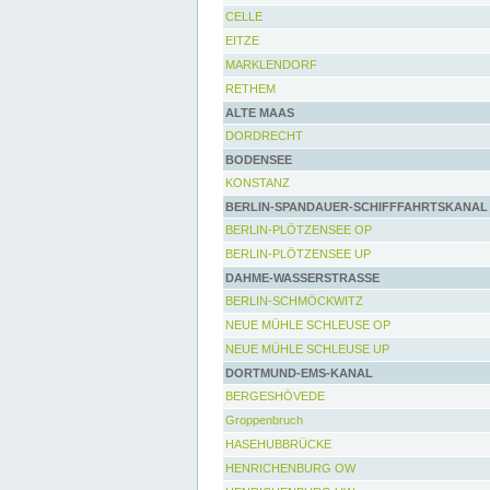
CELLE
EITZE
MARKLENDORF
RETHEM
ALTE MAAS
DORDRECHT
BODENSEE
KONSTANZ
BERLIN-SPANDAUER-SCHIFFFAHRTSKANAL
BERLIN-PLÖTZENSEE OP
BERLIN-PLÖTZENSEE UP
DAHME-WASSERSTRASSE
BERLIN-SCHMÖCKWITZ
NEUE MÜHLE SCHLEUSE OP
NEUE MÜHLE SCHLEUSE UP
DORTMUND-EMS-KANAL
BERGESHÖVEDE
Groppenbruch
HASEHUBBRÜCKE
HENRICHENBURG OW