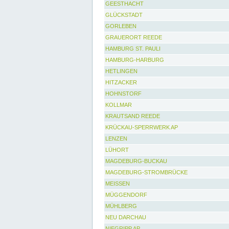
GEESTHACHT
GLÜCKSTADT
GORLEBEN
GRAUERORT REEDE
HAMBURG ST. PAULI
HAMBURG-HARBURG
HETLINGEN
HITZACKER
HOHNSTORF
KOLLMAR
KRAUTSAND REEDE
KRÜCKAU-SPERRWERK AP
LENZEN
LÜHORT
MAGDEBURG-BUCKAU
MAGDEBURG-STROMBRÜCKE
MEISSEN
MÜGGENDORF
MÜHLBERG
NEU DARCHAU
NIEGRIPP AP