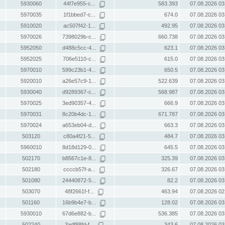
5930060
44f7e955-c...
583.393
07.08.2026 03
5970035
1f1bbed7-c...
674.0
07.08.2026 03
5910020
ac507f42-1...
492.95
07.08.2026 03
5970026
7398029b-c...
660.738
07.08.2026 03
5952050
d488c5cc-4...
623.1
07.08.2026 03
5952025
706e5110-c...
615.0
07.08.2026 03
5970010
599c23b1-4...
650.5
07.08.2026 03
5920010
a26e57c9-1...
522.639
07.08.2026 03
5930040
d9289367-c...
568.987
07.08.2026 03
5970025
3ed90357-4...
666.9
07.08.2026 03
5970031
8c20b4dc-1...
671.787
07.08.2026 03
5970024
a653eb04-d...
663.3
07.08.2026 03
503120
c80a4f21-5...
484.7
07.08.2026 03
5960010
8d18d129-0...
645.5
07.08.2026 03
502170
b8567c1e-8...
325.39
07.08.2026 03
502180
ccccb57f-a...
326.67
07.08.2026 03
501080
24440872-5...
82.2
07.08.2026 03
503070
48f2661f-f...
463.94
07.08.2026 02
501160
16b9b4e7-b...
128.02
07.08.2026 03
5930010
67d6e882-b...
536.385
07.08.2026 03
502240
3adf88fd-f...
343.6
07.08.2026 03