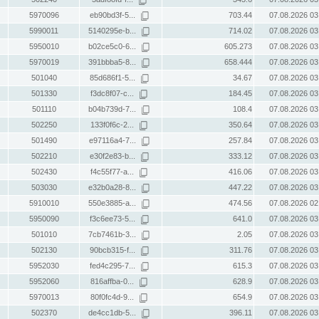
5970096
eb90bd3f-5...
703.44
07.08.2026 03
5990011
5140295e-b...
714.02
07.08.2026 03
5950010
b02ce5c0-6...
605.273
07.08.2026 03
5970019
391bbba5-8...
658.444
07.08.2026 03
501040
85d686f1-5...
34.67
07.08.2026 03
501330
f3dc8f07-c...
184.45
07.08.2026 03
501110
b04b739d-7...
108.4
07.08.2026 03
502250
133f0f6c-2...
350.64
07.08.2026 03
501490
e97116a4-7...
257.84
07.08.2026 03
502210
e30f2e83-b...
333.12
07.08.2026 03
502430
f4c55f77-a...
416.06
07.08.2026 03
503030
e32b0a28-8...
447.22
07.08.2026 03
5910010
550e3885-a...
474.56
07.08.2026 02
5950090
f3c6ee73-5...
641.0
07.08.2026 03
501010
7cb7461b-3...
2.05
07.08.2026 03
502130
90bcb315-f...
311.76
07.08.2026 03
5952030
fed4c295-7...
615.3
07.08.2026 03
5952060
816affba-0...
628.9
07.08.2026 03
5970013
80f0fc4d-9...
654.9
07.08.2026 03
502370
de4cc1db-5...
396.11
07.08.2026 03