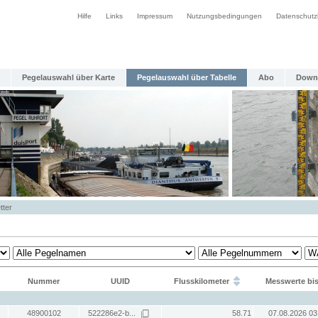
Hilfe
Links
Impressum
Nutzungsbedingungen
Datenschutz
Pegelauswahl über Karte
Pegelauswahl über Tabelle
Abo
Down
tter
Nummer
UUID
Flusskilometer
Messwerte bi
48900102
522286e2-b...
58.71
07.08.2026 03