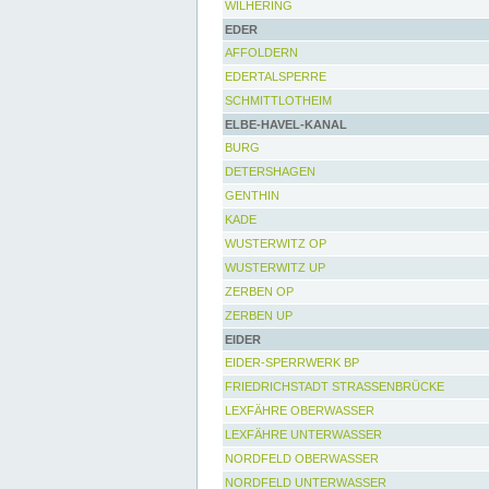
WILHERING
EDER
AFFOLDERN
EDERTALSPERRE
SCHMITTLOTHEIM
ELBE-HAVEL-KANAL
BURG
DETERSHAGEN
GENTHIN
KADE
WUSTERWITZ OP
WUSTERWITZ UP
ZERBEN OP
ZERBEN UP
EIDER
EIDER-SPERRWERK BP
FRIEDRICHSTADT STRASSENBRÜCKE
LEXFÄHRE OBERWASSER
LEXFÄHRE UNTERWASSER
NORDFELD OBERWASSER
NORDFELD UNTERWASSER