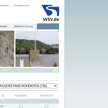
hinweise
Einstellungen
loads
Webservices
s
Ganglinie
Download
:00