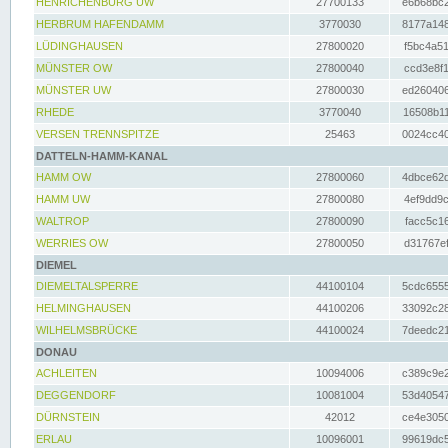
HENRICHENBURG UW
27700133
e6b68bc2
HERBRUM HAFENDAMM
3770030
8177a148
LÜDINGHAUSEN
27800020
f5bc4a51
MÜNSTER OW
27800040
ccd3e8f1
MÜNSTER UW
27800030
ed260406
RHEDE
3770040
16508b11
VERSEN TRENNSPITZE
25463
0024cc40
DATTELN-HAMM-KANAL
HAMM OW
27800060
4dbce62d
HAMM UW
27800080
4ef9dd9c
WALTROP
27800090
facc5c16
WERRIES OW
27800050
d31767ef
DIEMEL
DIEMELTALSPERRE
44100104
5cdc6555
HELMINGHAUSEN
44100206
33092c28
WILHELMSBRÜCKE
44100024
7deedc21
DONAU
ACHLEITEN
10094006
c389c9e2
DEGGENDORF
10081004
53d40547
DÜRNSTEIN
42012
ce4e3050
ERLAU
10096001
99619dc5