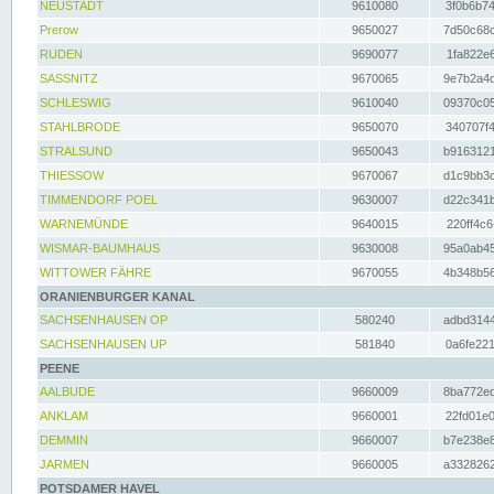
NEUSTADT
9610080
3f0b6b74
Prerow
9650027
7d50c68c
RUDEN
9690077
1fa822e6
SASSNITZ
9670065
9e7b2a4d
SCHLESWIG
9610040
09370c05
STAHLBRODE
9650070
340707f4
STRALSUND
9650043
b9163121
THIESSOW
9670067
d1c9bb3c
TIMMENDORF POEL
9630007
d22c341b
WARNEMÜNDE
9640015
220ff4c6
WISMAR-BAUMHAUS
9630008
95a0ab45
WITTOWER FÄHRE
9670055
4b348b56
ORANIENBURGER KANAL
SACHSENHAUSEN OP
580240
adbd3144
SACHSENHAUSEN UP
581840
0a6fe221
PEENE
AALBUDE
9660009
8ba772ed
ANKLAM
9660001
22fd01e0
DEMMIN
9660007
b7e238e8
JARMEN
9660005
a3328262
POTSDAMER HAVEL