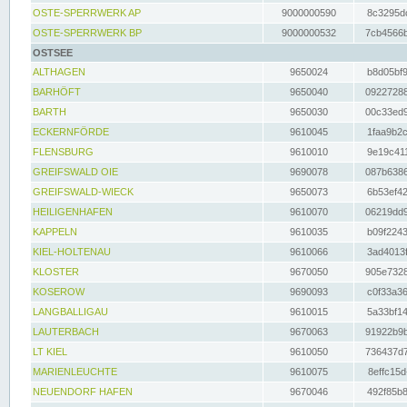
OSTE-SPERRWERK AP
9000000590
8c3295dc
OSTE-SPERRWERK BP
9000000532
7cb4566b
OSTSEE
ALTHAGEN
9650024
b8d05bf9
BARHÖFT
9650040
09227288
BARTH
9650030
00c33ed9
ECKERNFÖRDE
9610045
1faa9b2c
FLENSBURG
9610010
9e19c411
GREIFSWALD OIE
9690078
087b6386
GREIFSWALD-WIECK
9650073
6b53ef42
HEILIGENHAFEN
9610070
06219dd9
KAPPELN
9610035
b09f2243
KIEL-HOLTENAU
9610066
3ad4013f
KLOSTER
9670050
905e7328
KOSEROW
9690093
c0f33a36
LANGBALLIGAU
9610015
5a33bf14
LAUTERBACH
9670063
91922b9b
LT KIEL
9610050
736437d7
MARIENLEUCHTE
9610075
8effc15d
NEUENDORF HAFEN
9670046
492f85b8