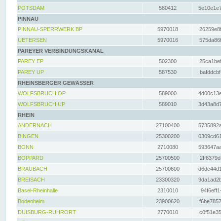
POTSDAM
580412
5e10e1e7
PINNAU
PINNAU-SPERRWERK BP
5970018
26259e8f
UETERSEN
5970016
575da86f
PAREYER VERBINDUNGSKANAL
PAREY EP
502300
25ca1bef
PAREY UP
587530
bafddcbf
RHEINSBERGER GEWÄSSER
WOLFSBRUCH OP
589000
4d00c13e
WOLFSBRUCH UP
589010
3d43a8d7
RHEIN
ANDERNACH
27100400
5735892a
BINGEN
25300200
0309cd61
BONN
2710080
593647aa
BOPPARD
25700500
2ff6379d
BRAUBACH
25700600
d6dc44d1
BREISACH
23300320
9da1ad2b
Basel-Rheinhalle
2310010
94f6eff1
Bodenheim
23900620
f6be7857
DUISBURG-RUHRORT
2770010
c0f51e35