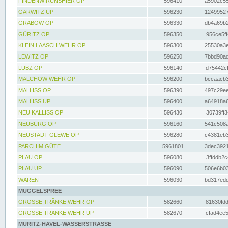
FINDENWIRUNSHIER OP
596410
a5902c55
GARWITZ UP
596230
12499527
GRABOW OP
596330
db4a69b2
GÜRITZ OP
596350
956ce5ff
KLEIN LAASCH WEHR OP
596300
25530a3e
LEWITZ OP
596250
7bbd90ad
LÜBZ OP
596140
d75442cf
MALCHOW WEHR OP
596200
bccaacb3
MALLISS OP
596390
497c29ee
MALLISS UP
596400
a64918a6
NEU KALLISS OP
596430
30739ff3
NEUBURG OP
596160
541c508a
NEUSTADT GLEWE OP
596280
c4381eb3
PARCHIM GÜTE
5961801
3dec3921
PLAU OP
596080
3ffddb2c
PLAU UP
596090
506e6b03
WAREN
596030
bd317edd
MÜGGELSPREE
GROSSE TRÄNKE WEHR OP
582660
81630fdd
GROSSE TRÄNKE WEHR UP
582670
cfad4ee5
MÜRITZ-HAVEL-WASSERSTRASSE