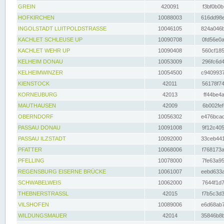
GREIN
420091
f3bf0b0b
HOFKIRCHEN
10088003
616dd98e
INGOLSTADT LUITPOLDSTRASSE
10046105
824a046b
KACHLET SCHLEUSE UP
10090708
0fd56e0a
KACHLET WEHR UP
10090408
560cf185
KELHEIM DONAU
10053009
296fc6d4
KELHEIMWINZER
10054500
c9409937
KIENSTOCK
42011
56178f74
KORNEUBURG
42013
ff44be4a
MAUTHAUSEN
42009
6b002fef
OBERNDORF
10056302
e476bcad
PASSAU DONAU
10091008
9f12c405
PASSAU ILZSTADT
10092000
33ceb441
PFATTER
10068006
f768173a
PFELLING
10078000
7fe63a95
REGENSBURG EISERNE BRÜCKE
10061007
eebd633a
SCHWABELWEIS
10062000
7644f1d7
THEBNERSTRASSL
42015
f7b5c3d3
VILSHOFEN
10089006
e6d68ab7
WILDUNGSMAUER
42014
35846b8b