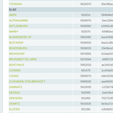
TÖNNING
9520070
00e386ac
ELBE
AKEN
502010
094b96e5
ALTENGAMME
5930070
2ee12b9a
ARTLENBURG
5930050
b3492c68
BARBY
502070
939f82ec
BLANKENESE UF
5952065
bacb459b
BLECKEDE
5930020
6aa1cd8e
BOIZENBURG
5930033
33e0bce0
BROKDORF
5970050
610ab204
BRUNSBÜTTEL MPM
5970094
d4f5f719
BUNTHAUS
5952020
ae1b91d0
COSWIG
501470
1ce53a59
CRANZ
5950070
e6b42536
CUXHAVEN STEUBENHÖFT
5990020
aad49293
DAMNATZ
5910030
c233674f
DESSAU
502000
1edc5fa4
DRESDEN
501060
70272185
DÖMITZ
5910025
6e3ea719
ELSTER
501390
c093b557