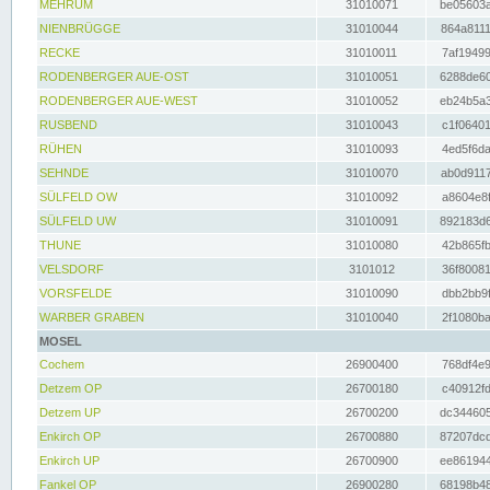
MEHRUM
31010071
be05603a
NIENBRÜGGE
31010044
864a8111
RECKE
31010011
7af19499
RODENBERGER AUE-OST
31010051
6288de60
RODENBERGER AUE-WEST
31010052
eb24b5a3
RUSBEND
31010043
c1f06401
RÜHEN
31010093
4ed5f6da
SEHNDE
31010070
ab0d9117
SÜLFELD OW
31010092
a8604e8f
SÜLFELD UW
31010091
892183d6
THUNE
31010080
42b865fb
VELSDORF
3101012
36f80081
VORSFELDE
31010090
dbb2bb9f
WARBER GRABEN
31010040
2f1080ba
MOSEL
Cochem
26900400
768df4e9
Detzem OP
26700180
c40912fd
Detzem UP
26700200
dc344605
Enkirch OP
26700880
87207dcd
Enkirch UP
26700900
ee861944
Fankel OP
26900280
68198b48