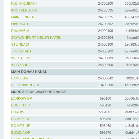
KLEINHEUBACH
24700200
355b02d2
KROTZENBURG
24700335
27eed51b
MAINFLINGEN
24700325
4627475d
OBERNAU
24700302
3c7cfb10
RAUNHEIM
24900108
db1684c1
SCHWEINFURT NEUER HAFEN
24300304
42ecae60
STEINBACH
24500100
1ed983c3
TRUNSTADT
24300202
a77aad00
WERTHEIM
24709089
0e065a22
WÜRZBURG
24300600
915d76e1
MAIN-DONAU-KANAL
BAMBERG
24300042
ff02f181
RIEDENBURG_UP
13409200
4a69e82e
MÜRITZ-ELDE-WASSERSTRASSE
BARKOW OP
596100
06d86c6b
BOBZIN OP
596120
faefa284
BUROW
5961601
a68cf527
DÖMITZ OP
596450
ec8188ee
DÖMITZ UP
596460
ad3a51da
ELDENA OP
596370
0fab94c7