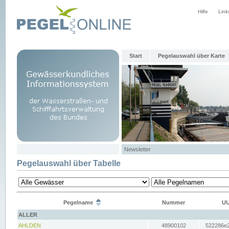
Hilfe
Link
Start
Pegelauswahl über Karte
Newsletter
Pegelauswahl über Tabelle
Pegelname
Nummer
UU
ALLER
AHLDEN
48900102
522286e2