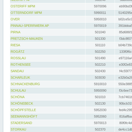
OSTERIFF MPM
5970096
eb90bd3f
OTTERNDORF MPM
5990011
5140295e
OVER
5950010
b02ce5c0
PINNAU-SPERRWERK AP
5970019
391bbba5
PIRNA
501040
85d686f1
PRETZSCH-MAUKEN
501330
f3dc8f07
RIESA
501110
b04b739d
ROGÄTZ
502250
133f0f6c
ROSSLAU
501490
e97116a4
ROTHENSEE
502210
e30f2e83
SANDAU
502430
f4c55f77
SCHARLEUK
503030
e32b0a28
SCHNACKENBURG
5910010
550e3885
SCHULAU
5950090
f3c6ee73
SCHÖNA
501010
7cb7461b
SCHÖNEBECK
502130
90bcb315
SCHÖPFSTELLE
5952030
fed4c295
SEEMANNSHÖFT
5952060
816affba
STADERSAND
5970013
80f0fc4d
STORKAU
502370
de4cc1db