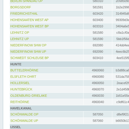
BERLIN-SPANDAU UP
580310
2c68509c
BORGSDORF
581591
1b2e2996
FRIEDRICHSTHAL
603420
314945d6
HOHENSAATEN WEST AP
603400
99309d3e
HOHENSAATEN WEST BP
603310
3404a6e5
LEHNITZ OP
581580
c8a1cf0a
LEHNITZ UP
581590
5bb1f56d
NIEDERFINOW SHW OP
692080
414dd4ee
NIEDERFINOW SHW UP
692090
4eec6b25
SCHWEDT SCHLEUSE BP
603410
4ee515f9
HUNTE
BUTTELERHÖRNE
4960060
b3d88ca6
ELSFLETH OHRT
4960080
531da758
HOLLERSIEL
4960050
2eacef2f
HUNTEBRÜCK
4960070
2e1d458b
OLDENBURG-DRIELAKE
4960030
1b51e55e
REITHÖRNE
4960040
c9df61c4
HAVELKANAL
SCHÖNWALDE OP
587050
d8ef9f21
SCHÖNWALDE UP
587060
b6650b13
IJSSEL