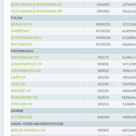
ESTE INNERES SPERRWERK AP
5950082
227b83f7
ESTE INNERES SPERRWERK BP
5950081
5fea1a12
FULDA
BONAFORTH
42900201
23721dfd
GREBENAU
42700202
acd63934
GUNTERSHAUSEN
42900100
213a585d
ROTENBURG
42700100
d1ba62a4
FINOWKANAL
EBERSWALDE OP
693170
3cd46cc7
GRAFENBRÜCK OP
693050
547422fb
LEESENBRÜCK OP
693030
f099ce74
LIEPE OP
693230
6f81b35f
LIEPE UP
693240
79d783d3
RAGÖSE OP
693190
b6bbe4f8
RUHLSDORF OP
693010
6629a4ca
STECHER OP
693210
516fbf8c
HAMME
RITTERHUDE
4940030
f49855d8
HAVEL-ODER-WASSERSTRASSE
BERLIN-SPANDAU OP
580300
e607a4b6