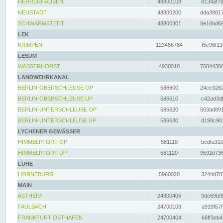
HERRENHAUSEN
48800108
8134af78
NEUSTADT
48800200
dda39817
SCHWARMSTEDT
48800301
8e16bd66
LEK
KRIMPEN
123456784
f5c96f13
LESUM
WASSERHORST
4930010
76844306
LANDWEHRKANAL
BERLIN-OBERSCHLEUSE OP
586600
24ce3282
BERLIN-OBERSCHLEUSE UP
586610
c42ad3df
BERLIN-UNTERSCHLEUSE OP
586620
503ad891
BERLIN-UNTERSCHLEUSE UP
586630
d198c901
LYCHENER GEWÄSSER
HIMMELPFORT OP
581110
bcdfa310
HIMMELPFORT UP
581120
9592d736
LÜHE
HORNEBURG
5960020
3244d787
MAIN
ASTHEIM
24300406
3de69bf8
FAULBACH
24700109
a919f57f
FRANKFURT OSTHAFEN
24700404
66ff3eb4