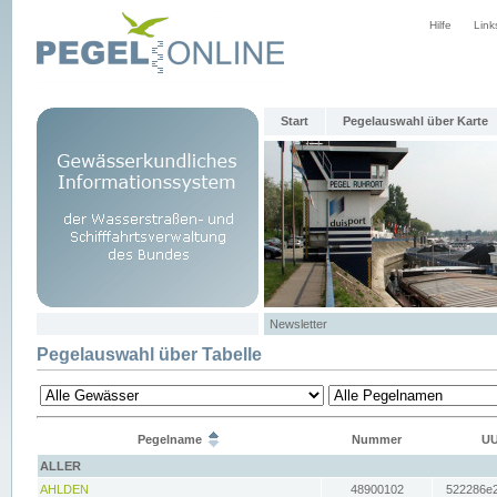
Hilfe
Link
Start
Pegelauswahl über Karte
Newsletter
Pegelauswahl über Tabelle
Pegelname
Nummer
UU
ALLER
AHLDEN
48900102
522286e2