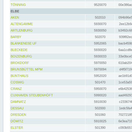
TÖNNING
9520070
00e386ac
ELBE
AKEN
502010
094b96e5
ALTENGAMME
5930070
2ee12b9a
ARTLENBURG
5930050
b3492c68
BARBY
502070
939f82ec
BLANKENESE UF
5952065
bacb459b
BLECKEDE
5930020
6aa1cd8e
BOIZENBURG
5930033
33e0bce0
BROKDORF
5970050
610ab204
BRUNSBÜTTEL MPM
5970094
d4f5f719
BUNTHAUS
5952020
ae1b91d0
COSWIG
501470
1ce53a59
CRANZ
5950070
e6b42536
CUXHAVEN STEUBENHÖFT
5990020
aad49293
DAMNATZ
5910030
c233674f
DESSAU
502000
1edc5fa4
DRESDEN
501060
70272185
DÖMITZ
5910025
6e3ea719
ELSTER
501390
c093b557