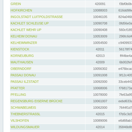
GREIN
420091
f3bf0b0b
HOFKIRCHEN
10088003
616dd98e
INGOLSTADT LUITPOLDSTRASSE
10046105
824a046b
KACHLET SCHLEUSE UP
10090708
0fd56e0a
KACHLET WEHR UP
10090408
560cf185
KELHEIM DONAU
10053009
296fc6d4
KELHEIMWINZER
10054500
c9409937
KIENSTOCK
42011
56178f74
KORNEUBURG
42013
ff44be4a
MAUTHAUSEN
42009
6b002fef
OBERNDORF
10056302
e476bcad
PASSAU DONAU
10091008
9f12c405
PASSAU ILZSTADT
10092000
33ceb441
PFATTER
10068006
f768173a
PFELLING
10078000
7fe63a95
REGENSBURG EISERNE BRÜCKE
10061007
eebd633a
SCHWABELWEIS
10062000
7644f1d7
THEBNERSTRASSL
42015
f7b5c3d3
VILSHOFEN
10089006
e6d68ab7
WILDUNGSMAUER
42014
35846b8b