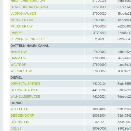
HENRICHENBURG UW
27700133
e6b68bc2
HERBRUM HAFENDAMM
3770030
8177a148
LÜDINGHAUSEN
27800020
f5bc4a51
MÜNSTER OW
27800040
ccd3e8f1
MÜNSTER UW
27800030
ed260406
RHEDE
3770040
16508b11
VERSEN TRENNSPITZE
25463
0024cc40
DATTELN-HAMM-KANAL
HAMM OW
27800060
4dbce62d
HAMM UW
27800080
4ef9dd9c
WALTROP
27800090
facc5c16
WERRIES OW
27800050
d31767ef
DIEMEL
DIEMELTALSPERRE
44100104
5cdc6555
HELMINGHAUSEN
44100206
33092c28
WILHELMSBRÜCKE
44100024
7deedc21
DONAU
ACHLEITEN
10094006
c389c9e2
DEGGENDORF
10081004
53d40547
DÜRNSTEIN
42012
ce4e3050
ERLAU
10096001
99619dc5