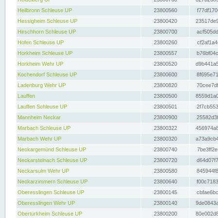
Heilbronn Schleuse UP
23800560
f77df170
Hessigheim Schleuse UP
23800420
23517de9
Hirschhorn Schleuse UP
23800700
acf505dd
Hofen Schleuse UP
23800260
cf2af1a4
Horkheim Schleuse UP
23800557
b76bf04c
Horkheim Wehr UP
23800520
d9b441a5
Kochendorf Schleuse UP
23800600
8f695e71
Ladenburg Wehr UP
23800820
70cee7df
Lauffen
23800500
8559d1a0
Lauffen Schleuse UP
23800501
2f7cb553
Mannheim Neckar
23800900
25582d3f
Marbach Schleuse UP
23800322
456974a8
Marbach Wehr UP
23800320
a73a9cb4
Neckargemünd Schleuse UP
23800740
7be3ff2e
Neckarsteinach Schleuse UP
23800720
d64d07f7
Neckarsulm Wehr UP
23800580
845944f8
Neckarzimmern Schleuse UP
23800640
f00c7183
Oberesslingen Schleuse UP
23800145
cbfae6bc
Oberesslingen Wehr UP
23800140
9de0843a
Obertürkheim Schleuse UP
23800200
80e002d8