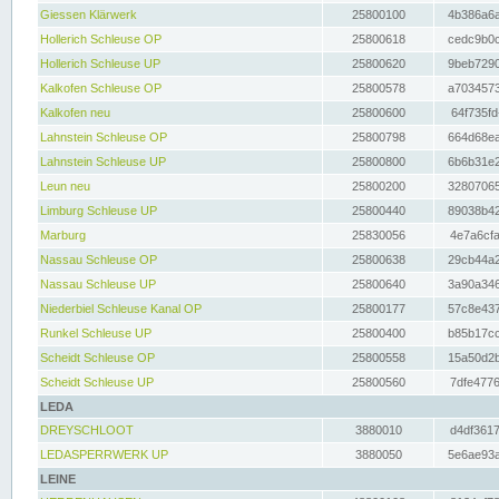
Giessen Klärwerk
25800100
4b386a6a
Hollerich Schleuse OP
25800618
cedc9b0c
Hollerich Schleuse UP
25800620
9beb7290
Kalkofen Schleuse OP
25800578
a7034573
Kalkofen neu
25800600
64f735fd
Lahnstein Schleuse OP
25800798
664d68ea
Lahnstein Schleuse UP
25800800
6b6b31e2
Leun neu
25800200
32807065
Limburg Schleuse UP
25800440
89038b42
Marburg
25830056
4e7a6cfa
Nassau Schleuse OP
25800638
29cb44a2
Nassau Schleuse UP
25800640
3a90a346
Niederbiel Schleuse Kanal OP
25800177
57c8e437
Runkel Schleuse UP
25800400
b85b17cc
Scheidt Schleuse OP
25800558
15a50d2b
Scheidt Schleuse UP
25800560
7dfe4776
LEDA
DREYSCHLOOT
3880010
d4df3617
LEDASPERRWERK UP
3880050
5e6ae93a
LEINE