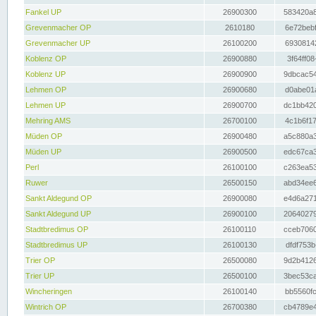
Fankel UP
26900300
583420a8
Grevenmacher OP
2610180
6e72bebf
Grevenmacher UP
26100200
69308142
Koblenz OP
26900880
3f64ff08
Koblenz UP
26900900
9dbcac54
Lehmen OP
26900680
d0abe01a
Lehmen UP
26900700
dc1bb420
Mehring AMS
26700100
4c1b6f17
Müden OP
26900480
a5c880a3
Müden UP
26900500
edc67ca3
Perl
26100100
c263ea53
Ruwer
26500150
abd34ee6
Sankt Aldegund OP
26900080
e4d6a271
Sankt Aldegund UP
26900100
20640279
Stadtbredimus OP
26100110
cceb7060
Stadtbredimus UP
26100130
dfdf753b
Trier OP
26500080
9d2b4126
Trier UP
26500100
3bec53ca
Wincheringen
26100140
bb5560fc
Wintrich OP
26700380
cb4789e4