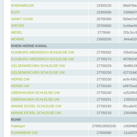
RHEINWEILER
23300130
06b978dd
RUST
23300580
5389b878
SANKT GOAR
25700300
550eb7e9
SPEYER
23700600
2cb8ae5b
WESEL
2770040
f33c3cc9
WORMS
23900200
844a620f
RHEIN-HERNE-KANAL
DUISBURG-MEIDERICH SCHLEUSE OW
27700262
f18e81da
DUISBURG-MEIDERICH SCHLEUSE UW
27700273
48780245
GELSENKIRCHEN SCHLEUSE OW
27700229
5b9f8134
GELSENKIRCHEN SCHLEUSE UW
27700230
427318d0
HERNE OW
27700150
ac6c4362
HERNE UW
27700160
b9975ea1
OBERHAUSEN SCHLEUSE OW
27700240
e251f943
OBERHAUSEN SCHLEUSE UW
27700251
12f63015
WANNE EICKEL SCHLEUSE OW
27700193
05ca0e33
WANNE EICKEL SCHLEUSE UW
27700218
23045f8b
RUHR
Hattingen
2769510000100
c0594fb5
RUHRWEHR OW
27600090
12a3037f