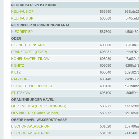
NEUHAUSER SPEISEKANAL
NEUHAUS OP
585850
963bdc26
NEUHAUS UP
585860
bf48cefd
NIEGRIPPER VERBINDUNGSKANAL
NIEGRIPP BP
587500
e506460f
ODER
EISENHÜTTENSTADT
603000
8675aa70
FRANKFURT1 (ODER)
603031
bffdf7f2
HOHENSAATEN-FINOW
603080
f7a639a4
KIENITZ
603050
6298a8f9
KIETZ
603040
16258271
RATZDORF
603140
ca3f535b
SCHWEDT-ODERBRÜCKE
603130
e28babaa
STÜTZKOW
603100
30bff0df
ORANIENBURGER HAVEL
OHV KM 3.014 (HOCHSPANNUNG)
580271
eea7e3dc
OHv km 1.467 (Blaues Wunder)
580272
8b51c505
OBERE HAVEL-WASSERSTRASSE
BISCHOFSWERDER OP
581520
16a780aa
BISCHOFSWERDER UP
581530
74134dc6