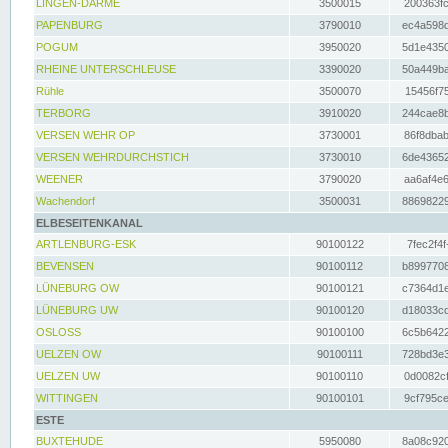
LINGEN-DARME
3500015
200363fc
PAPENBURG
3790010
ec4a598d
POGUM
3950020
5d1e4350
RHEINE UNTERSCHLEUSE
3390020
50a449ba
Rühle
3500070
15456f75
TERBORG
3910020
244cae8b
VERSEN WEHR OP
3730001
86f8dbab
VERSEN WEHRDURCHSTICH
3730010
6de43652
WEENER
3790020
aa6af4e6
Wachendorf
3500031
88698229
ELBESEITENKANAL
ARTLENBURG-ESK
90100122
7fec2f4f
BEVENSEN
90100112
b8997708
LÜNEBURG OW
90100121
c7364d1e
LÜNEBURG UW
90100120
d18033cd
OSLOSS
90100100
6c5b6422
UELZEN OW
90100111
728bd3e3
UELZEN UW
90100110
0d0082cf
WITTINGEN
90100101
9cf795ce
ESTE
BUXTEHUDE
5950080
8a08c920