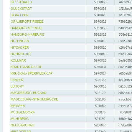
GEESTHACHT
5930060
44f7e955
GLÜCKSTADT
5970035
1f1bbed7
GORLEBEN
5910020
ac507f42
GRAUERORT REEDE
5970026
7398029b
HAMBURG ST. PAULI
5952050
d488c5cc
HAMBURG-HARBURG
5952025
706e5110
HETLINGEN
5970010
599c23b1
HITZACKER
5920010
a26e57c9
HOHNSTORF
5930040
d9289367
KOLLMAR
5970025
3ed90357
KRAUTSAND REEDE
5970031
8c20b4dc
KRÜCKAU-SPERRWERK AP
5970024
a653eb04
LENZEN
503120
c80a4f21
LÜHORT
5960010
8d18d129
MAGDEBURG-BUCKAU
502170
b8567c1e
MAGDEBURG-STROMBRÜCKE
502180
ccccb57f
MEISSEN
501080
24440872
MÜGGENDORF
503070
48f2661f
MÜHLBERG
501160
16b9b4e7
NEU DARCHAU
5930010
67d6e882
NIEGRIPP AP
502240
3adf88fd