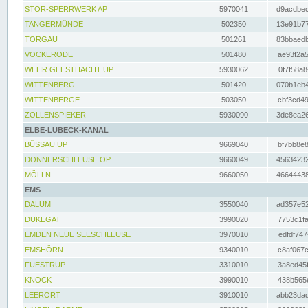
STÖR-SPERRWERK AP
5970041
d9acdbec
TANGERMÜNDE
502350
13e91b77
TORGAU
501261
83bbaedb
VOCKERODE
501480
ae93f2a5
WEHR GEESTHACHT UP
5930062
0f7f58a8
WITTENBERG
501420
070b1eb4
WITTENBERGE
503050
cbf3cd49
ZOLLENSPIEKER
5930090
3de8ea26
ELBE-LÜBECK-KANAL
BÜSSAU UP
9669040
bf7bb8e8
DONNERSCHLEUSE OP
9660049
45634232
MÖLLN
9660050
46644438
EMS
DALUM
3550040
ad357e52
DUKEGAT
3990020
7753c1fa
EMDEN NEUE SEESCHLEUSE
3970010
edfdf747
EMSHÖRN
9340010
c8af067c
FUESTRUP
3310010
3a8ed45f
KNOCK
3990010
438b565e
LEERORT
3910010
abb23dad