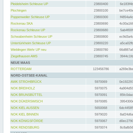
Pleidelsheim Schleuse UP
23800400
6e183f4b
Plochingen
23800100
be7ce40e
Poppenweiler Schleuse UP
23800300
f4854a4c
Rockenau SKA
23800690
4c00a166
Rockenau Schleuse UP
23800680
5ab4f00f
Schwabenheim Schleuse UP
23800800
ec9d3a4d
Untertürkheim Schleuse UP
23800220
a5ca02fb
Wieblingen Wehr UP neu
23800780
66d887a6
Ziegelhausen AMS
23800745
3944c1fd
NEUE MAAS
ROTTERDAM
123456786
a269e3be
NORD-OSTSEE-KANAL
AWK STROHBRÜCK
5970069
0e192297
NOK BREIHOLZ
5970075
4a904d59
NOK BRUNSBÜTTEL
5970091
85fc0dac
NOK DÜKERSWISCH
5970085
3954300d
NOK KIEL AUSSEN
5650068
6dc44585
NOK KIEL BINNEN
5979020
8af24d6a
NOK KÖNIGSFÖRDE
5970067
d0ec2790
NOK RENDSBURG
5970074
8c8afb56