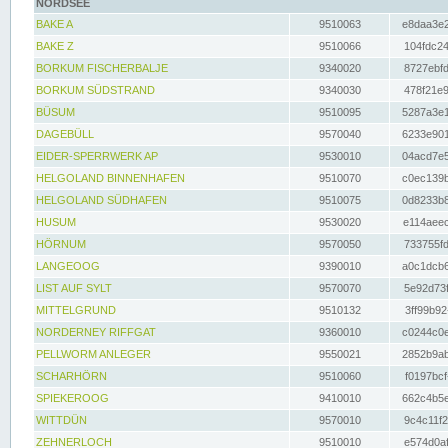
NORDSEE
BAKE A
9510063
e8daa3e2
BAKE Z
9510066
104fdc24
BORKUM FISCHERBALJE
9340020
8727ebfd
BORKUM SÜDSTRAND
9340030
478f21e9
BÜSUM
9510095
5287a3e1
DAGEBÜLL
9570040
6233e901
EIDER-SPERRWERK AP
9530010
04acd7e5
HELGOLAND BINNENHAFEN
9510070
c0ec139b
HELGOLAND SÜDHAFEN
9510075
0d8233b8
HUSUM
9530020
e114aeec
HÖRNUM
9570050
733755fd
LANGEOOG
9390010
a0c1dcb6
LIST AUF SYLT
9570070
5e92d73f
MITTELGRUND
9510132
3ff99b92
NORDERNEY RIFFGAT
9360010
c0244c0e
PELLWORM ANLEGER
9550021
2852b9ab
SCHARHÖRN
9510060
f0197bcf
SPIEKEROOG
9410010
662c4b5e
WITTDÜN
9570010
9c4c11f2
ZEHNERLOCH
9510010
e574d0af