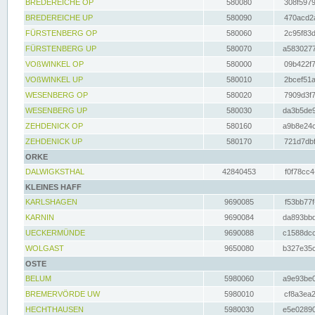
BREDEREICHE OP
580080
308f5979
BREDEREICHE UP
580090
470acd2a
FÜRSTENBERG OP
580060
2c95f83d
FÜRSTENBERG UP
580070
a5830277
VOßWINKEL OP
580000
09b422f7
VOßWINKEL UP
580010
2bcef51a
WESENBERG OP
580020
7909d3f7
WESENBERG UP
580030
da3b5de9
ZEHDENICK OP
580160
a9b8e24c
ZEHDENICK UP
580170
721d7dbf
ORKE
DALWIGKSTHAL
42840453
f0f78cc4
KLEINES HAFF
KARLSHAGEN
9690085
f53bb77f
KARNIN
9690084
da893bbd
UECKERMÜNDE
9690088
c1588dcc
WOLGAST
9650080
b327e35c
OSTE
BELUM
5980060
a9e93be0
BREMERVÖRDE UW
5980010
cf8a3ea2
HECHTHAUSEN
5980030
e5e02890