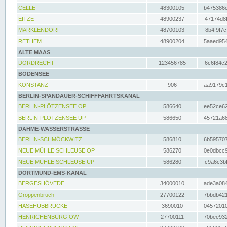
CELLE
48300105
b475386c
EITZE
48900237
47174d8f
MARKLENDORF
48700103
8b4f9f7c
RETHEM
48900204
5aaed954
ALTE MAAS
DORDRECHT
123456785
6c6f84c2
BODENSEE
KONSTANZ
906
aa9179c1
BERLIN-SPANDAUER-SCHIFFFAHRTSKANAL
BERLIN-PLÖTZENSEE OP
586640
ee52ce62
BERLIN-PLÖTZENSEE UP
586650
45721a68
DAHME-WASSERSTRASSE
BERLIN-SCHMÖCKWITZ
586810
6b595707
NEUE MÜHLE SCHLEUSE OP
586270
0e0dbcc9
NEUE MÜHLE SCHLEUSE UP
586280
c9a6c3bf
DORTMUND-EMS-KANAL
BERGESHÖVEDE
34000010
ade3a084
Groppenbruch
27700122
7bbdb421
HASEHUBBRÜCKE
3690010
04572010
HENRICHENBURG OW
27700111
70bee932