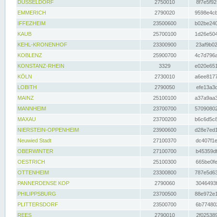
DÜSSELDORF
2750010
8f7e5f92
EMMERICH
2790020
9598e4cb
IFFEZHEIM
23500600
b02be240
KAUB
25700100
1d26e504
KEHL-KRONENHOF
23300900
23af9b02
KOBLENZ
25900700
4c7d796a
KONSTANZ-RHEIN
3329
e020e651
KÖLN
2730010
a6ee8177
LOBITH
2790050
efe13a3d
MAINZ
25100100
a37a9aa3
MANNHEIM
23700700
57090802
MAXAU
23700200
b6c6d5c8
NIERSTEIN-OPPENHEIM
23900600
d28e7ed1
Neuwied Stadt
27100370
dc407f1e
OBERWINTER
27100700
b45359df
OESTRICH
25100300
665be0fe
OTTENHEIM
23300800
787e5d63
PANNERDENSE KOP
2790060
3046493f
PHILIPPSBURG
23700500
88e972e1
PLITTERSDORF
23500700
6b774802
REES
2790010
2f025389