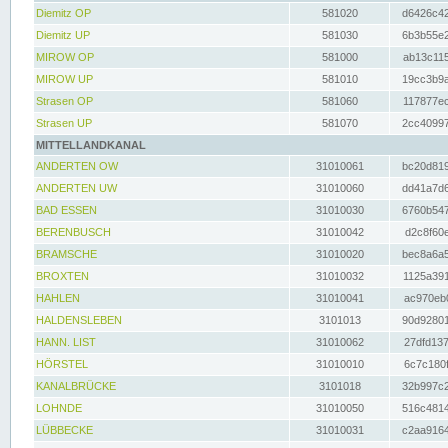
Diemitz OP
581020
d6426c42
Diemitz UP
581030
6b3b55e2
MIROW OP
581000
ab13c115
MIROW UP
581010
19cc3b9a
Strasen OP
581060
117877ec
Strasen UP
581070
2cc40997
MITTELLANDKANAL
ANDERTEN OW
31010061
bc20d819
ANDERTEN UW
31010060
dd41a7d6
BAD ESSEN
31010030
6760b547
BERENBUSCH
31010042
d2c8f60e
BRAMSCHE
31010020
bec8a6a5
BROXTEN
31010032
1125a391
HAHLEN
31010041
ac970eb0
HALDENSLEBEN
3101013
90d92801
HANN. LIST
31010062
27dfd137
HÖRSTEL
31010010
6c7c180f
KANALBRÜCKE
3101018
32b997c2
LOHNDE
31010050
516c4814
LÜBBECKE
31010031
c2aa9164