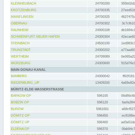
KLEINHEUBACH
24700200
355b02d2
KROTZENBURG
24700335
27eed51b
MAINFLINGEN
24700325
4627475d
OBERNAU
24700302
3c7cfb10
RAUNHEIM
24900108
db1684c1
SCHWEINFURT NEUER HAFEN
24300304
42ecae60
STEINBACH
24500100
1ed983c3
TRUNSTADT
24300202
a77aad00
WERTHEIM
24709089
0e065a22
WÜRZBURG
24300600
915d76e1
MAIN-DONAU-KANAL
BAMBERG
24300042
ff02f181
RIEDENBURG_UP
13409200
4a69e82e
MÜRITZ-ELDE-WASSERSTRASSE
BARKOW OP
596100
06d86c6b
BOBZIN OP
596120
faefa284
BUROW
5961601
a68cf527
DÖMITZ OP
596450
ec8188ee
DÖMITZ UP
596460
ad3a51da
ELDENA OP
596370
0fab94c7