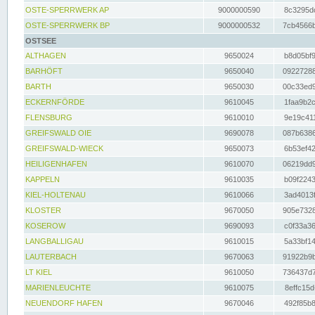
OSTE-SPERRWERK AP
9000000590
8c3295dc
OSTE-SPERRWERK BP
9000000532
7cb4566b
OSTSEE
ALTHAGEN
9650024
b8d05bf9
BARHÖFT
9650040
09227288
BARTH
9650030
00c33ed9
ECKERNFÖRDE
9610045
1faa9b2c
FLENSBURG
9610010
9e19c411
GREIFSWALD OIE
9690078
087b6386
GREIFSWALD-WIECK
9650073
6b53ef42
HEILIGENHAFEN
9610070
06219dd9
KAPPELN
9610035
b09f2243
KIEL-HOLTENAU
9610066
3ad4013f
KLOSTER
9670050
905e7328
KOSEROW
9690093
c0f33a36
LANGBALLIGAU
9610015
5a33bf14
LAUTERBACH
9670063
91922b9b
LT KIEL
9610050
736437d7
MARIENLEUCHTE
9610075
8effc15d
NEUENDORF HAFEN
9670046
492f85b8