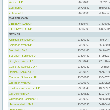
Wintrich UP
26700400
a392113c
Zeltingen OP
26700580
8b802863
Zeltingen UP
26700600
d867e7e9
MALZER KANAL
LIEBENWALDE OP
581540
3f8ceb6d
LIEBENWALDE UP
581550
a1cf60be
NECKAR
Aldingen Schleuse UP
23800280
dfdfb4ff
Beihingen Wehr UP
23800360
8a2e3048
Besigheim SKA
23800460
46d8ed02
Besigheim Schleuse UP
23800480
57db82c7
Besigheim Wehr UP
23800440
42c11b7a
Cannstatt Schleuse UP
23800240
7068d262
Deizisau Schleuse UP
23800120
c5b6243d
Esslingen Schleuse UP
23800180
130a3761
Esslingen Wehr OP
23800176
31c32a38
Feudenheim Schleuse UP
23800840
48a939b9
Gundelsheim UP
23800620
fc1072e4
Guttenbach Schleuse UP
23800660
bd36404b
Hassmersheim AMS
23800630
0e1b8ae0
Heidelberg UP
23800760
827b2685