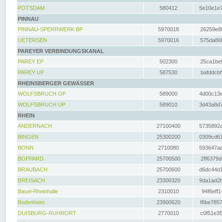
POTSDAM
580412
5e10e1e7
PINNAU
PINNAU-SPERRWERK BP
5970018
26259e8f
UETERSEN
5970016
575da86f
PAREYER VERBINDUNGSKANAL
PAREY EP
502300
25ca1bef
PAREY UP
587530
bafddcbf
RHEINSBERGER GEWÄSSER
WOLFSBRUCH OP
589000
4d00c13e
WOLFSBRUCH UP
589010
3d43a8d7
RHEIN
ANDERNACH
27100400
5735892a
BINGEN
25300200
0309cd61
BONN
2710080
593647aa
BOPPARD
25700500
2ff6379d
BRAUBACH
25700600
d6dc44d1
BREISACH
23300320
9da1ad2b
Basel-Rheinhalle
2310010
94f6eff1
Bodenheim
23900620
f6be7857
DUISBURG-RUHRORT
2770010
c0f51e35