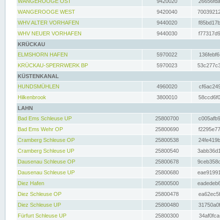
WANGEROOGE OST
9420020
26656fda
WANGEROOGE WEST
9420040
70039212
WHV ALTER VORHAFEN
9440020
f85bd17b
WHV NEUER VORHAFEN
9440030
f77317d9
KRÜCKAU
ELMSHORN HAFEN
5970022
136febf6
KRÜCKAU-SPERRWERK BP
5970023
53c277c3
KÜSTENKANAL
HUNDSMÜHLEN
4960020
cf6ac249
Hilkenbrook
3800010
58ccd6f0
LAHN
Bad Ems Schleuse UP
25800700
c005afb9
Bad Ems Wehr OP
25800690
f2295e77
Cramberg Schleuse OP
25800538
24fe419b
Cramberg Schleuse UP
25800540
3abb36d1
Dausenau Schleuse OP
25800678
9ceb358c
Dausenau Schleuse UP
25800680
eae91991
Diez Hafen
25800500
eadedeb6
Diez Schleuse OP
25800478
ea62ec5f
Diez Schleuse UP
25800480
31750a0f
Fürfurt Schleuse UP
25800300
34af0fca