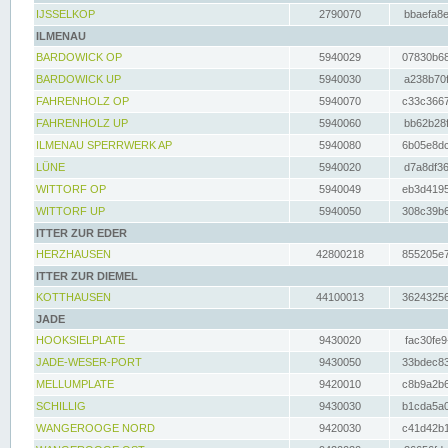
IJSSELKOP
2790070
bbaefa8e
ILMENAU
BARDOWICK OP
5940029
07830b68
BARDOWICK UP
5940030
a238b70f
FAHRENHOLZ OP
5940070
c33c3667
FAHRENHOLZ UP
5940060
bb62b28f
ILMENAU SPERRWERK AP
5940080
6b05e8dc
LÜNE
5940020
d7a8df36
WITTORF OP
5940049
eb3d4195
WITTORF UP
5940050
308c39b6
ITTER ZUR EDER
HERZHAUSEN
42800218
855205e7
ITTER ZUR DIEMEL
KOTTHAUSEN
44100013
36243256
JADE
HOOKSIELPLATE
9430020
fac30fe9
JADE-WESER-PORT
9430050
33bdec83
MELLUMPLATE
9420010
c8b9a2b6
SCHILLIG
9430030
b1cda5a0
WANGEROOGE NORD
9420030
c41d42b1