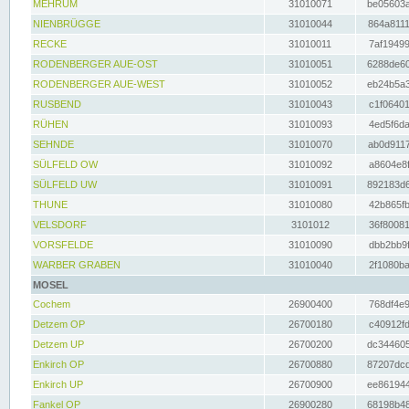
MEHRUM
31010071
be05603a
NIENBRÜGGE
31010044
864a8111
RECKE
31010011
7af19499
RODENBERGER AUE-OST
31010051
6288de60
RODENBERGER AUE-WEST
31010052
eb24b5a3
RUSBEND
31010043
c1f06401
RÜHEN
31010093
4ed5f6da
SEHNDE
31010070
ab0d9117
SÜLFELD OW
31010092
a8604e8f
SÜLFELD UW
31010091
892183d6
THUNE
31010080
42b865fb
VELSDORF
3101012
36f80081
VORSFELDE
31010090
dbb2bb9f
WARBER GRABEN
31010040
2f1080ba
MOSEL
Cochem
26900400
768df4e9
Detzem OP
26700180
c40912fd
Detzem UP
26700200
dc344605
Enkirch OP
26700880
87207dcd
Enkirch UP
26700900
ee861944
Fankel OP
26900280
68198b48