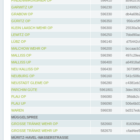
FINDENWIRUNSHIER OP
596410
a5902c55
GARWITZ UP
596230
12499527
GRABOW OP
596330
db4a69b2
GÜRITZ OP
596350
956ce5ff
KLEIN LAASCH WEHR OP
596300
25530a3e
LEWITZ OP
596250
7bbd90ad
LÜBZ OP
596140
d75442cf
MALCHOW WEHR OP
596200
bccaacb3
MALLISS OP
596390
497c29ee
MALLISS UP
596400
a64918a6
NEU KALLISS OP
596430
30739ff3
NEUBURG OP
596160
541c508a
NEUSTADT GLEWE OP
596280
c4381eb3
PARCHIM GÜTE
5961801
3dec3921
PLAU OP
596080
3ffddb2c
PLAU UP
596090
506e6b03
WAREN
596030
bd317edd
MÜGGELSPREE
GROSSE TRÄNKE WEHR OP
582660
81630fdd
GROSSE TRÄNKE WEHR UP
582670
cfad4ee5
MÜRITZ-HAVEL-WASSERSTRASSE