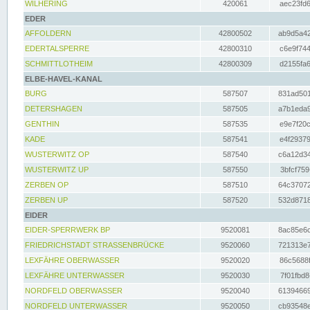
WILHERING
420061
aec23fd6
EDER
AFFOLDERN
42800502
ab9d5a42
EDERTALSPERRE
42800310
c6e9f744
SCHMITTLOTHEIM
42800309
d2155fa6
ELBE-HAVEL-KANAL
BURG
587507
831ad501
DETERSHAGEN
587505
a7b1eda9
GENTHIN
587535
e9e7f20c
KADE
587541
e4f29379
WUSTERWITZ OP
587540
c6a12d34
WUSTERWITZ UP
587550
3bfcf759
ZERBEN OP
587510
64c37072
ZERBEN UP
587520
532d8718
EIDER
EIDER-SPERRWERK BP
9520081
8ac85e6c
FRIEDRICHSTADT STRASSENBRÜCKE
9520060
721313e7
LEXFÄHRE OBERWASSER
9520020
86c5688f
LEXFÄHRE UNTERWASSER
9520030
7f01fbd8
NORDFELD OBERWASSER
9520040
61394669
NORDFELD UNTERWASSER
9520050
cb93548e