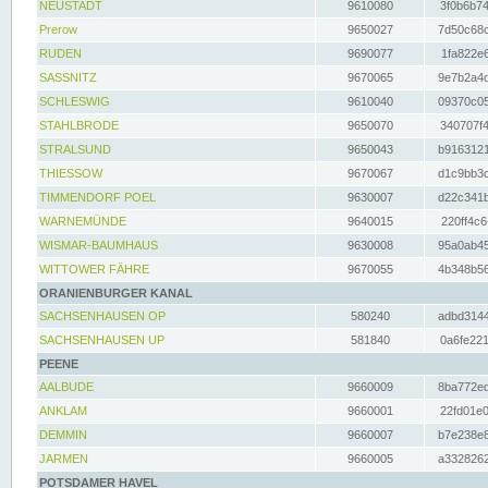
NEUSTADT
9610080
3f0b6b74
Prerow
9650027
7d50c68c
RUDEN
9690077
1fa822e6
SASSNITZ
9670065
9e7b2a4d
SCHLESWIG
9610040
09370c05
STAHLBRODE
9650070
340707f4
STRALSUND
9650043
b9163121
THIESSOW
9670067
d1c9bb3c
TIMMENDORF POEL
9630007
d22c341b
WARNEMÜNDE
9640015
220ff4c6
WISMAR-BAUMHAUS
9630008
95a0ab45
WITTOWER FÄHRE
9670055
4b348b56
ORANIENBURGER KANAL
SACHSENHAUSEN OP
580240
adbd3144
SACHSENHAUSEN UP
581840
0a6fe221
PEENE
AALBUDE
9660009
8ba772ed
ANKLAM
9660001
22fd01e0
DEMMIN
9660007
b7e238e8
JARMEN
9660005
a3328262
POTSDAMER HAVEL